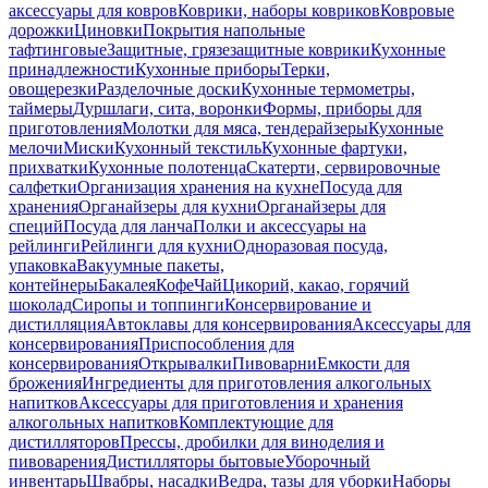
аксессуары для ковров
Коврики, наборы ковриков
Ковровые
дорожки
Циновки
Покрытия напольные
тафтинговые
Защитные, грязезащитные коврики
Кухонные
принадлежности
Кухонные приборы
Терки,
овощерезки
Разделочные доски
Кухонные термометры,
таймеры
Дуршлаги, сита, воронки
Формы, приборы для
приготовления
Молотки для мяса, тендерайзеры
Кухонные
мелочи
Миски
Кухонный текстиль
Кухонные фартуки,
прихватки
Кухонные полотенца
Скатерти, сервировочные
салфетки
Организация хранения на кухне
Посуда для
хранения
Органайзеры для кухни
Органайзеры для
специй
Посуда для ланча
Полки и аксессуары на
рейлинги
Рейлинги для кухни
Одноразовая посуда,
упаковка
Вакуумные пакеты,
контейнеры
Бакалея
Кофе
Чай
Цикорий, какао, горячий
шоколад
Сиропы и топпинги
Консервирование и
дистилляция
Автоклавы для консервирования
Аксессуары для
консервирования
Приспособления для
консервирования
Открывалки
Пивоварни
Емкости для
брожения
Ингредиенты для приготовления алкогольных
напитков
Аксессуары для приготовления и хранения
алкогольных напитков
Комплектующие для
дистилляторов
Прессы, дробилки для виноделия и
пивоварения
Дистилляторы бытовые
Уборочный
инвентарь
Швабры, насадки
Ведра, тазы для уборки
Наборы