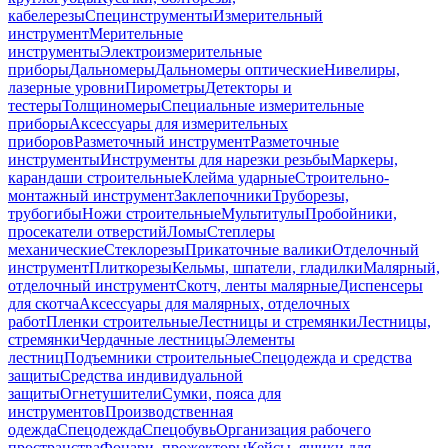
кабелерезы
Специнструменты
Измерительный
инструмент
Мерительные
инструменты
Электроизмерительные
приборы
Дальномеры
Дальномеры оптические
Нивелиры,
лазерные уровни
Пирометры
Детекторы и
тестеры
Толщиномеры
Специальные измерительные
приборы
Аксессуары для измерительных
приборов
Разметочный инструмент
Разметочные
инструменты
Инструменты для нарезки резьбы
Маркеры,
карандаши строительные
Клейма ударные
Строительно-
монтажный инструмент
Заклепочники
Труборезы,
трубогибы
Ножи строительные
Мультитулы
Пробойники,
просекатели отверстий
Ломы
Степлеры
механические
Стеклорезы
Прикаточные валики
Отделочный
инструмент
Плиткорезы
Кельмы, шпатели, гладилки
Малярный,
отделочный инструмент
Скотч, ленты малярные
Диспенсеры
для скотча
Аксессуары для малярных, отделочных
работ
Пленки строительные
Лестницы и стремянки
Лестницы,
стремянки
Чердачные лестницы
Элементы
лестниц
Подъемники строительные
Спецодежда и средства
защиты
Средства индивидуальной
защиты
Огнетушители
Сумки, пояса для
инструментов
Производственная
одежда
Спецодежда
Спецобувь
Организация рабочего
пространства
Фонари, прожекторы
Кейсы, ящики для