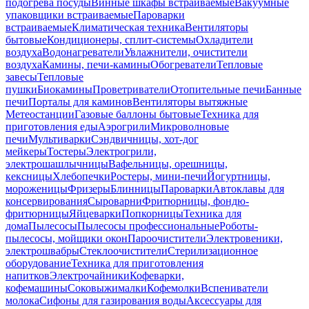
подогрева посуды
Винные шкафы встраиваемые
Вакуумные
упаковщики встраиваемые
Пароварки
встраиваемые
Климатическая техника
Вентиляторы
бытовые
Кондиционеры, сплит-системы
Охладители
воздуха
Водонагреватели
Увлажнители, очистители
воздуха
Камины, печи-камины
Обогреватели
Тепловые
завесы
Тепловые
пушки
Биокамины
Проветриватели
Отопительные печи
Банные
печи
Порталы для каминов
Вентиляторы вытяжные
Метеостанции
Газовые баллоны бытовые
Техника для
приготовления еды
Аэрогрили
Микроволновые
печи
Мультиварки
Сэндвичницы, хот-дог
мейкеры
Тостеры
Электрогрили,
электрошашлычницы
Вафельницы, орешницы,
кексницы
Хлебопечки
Ростеры, мини-печи
Йогуртницы,
мороженицы
Фризеры
Блинницы
Пароварки
Автоклавы для
консервирования
Сыроварни
Фритюрницы, фондю-
фритюрницы
Яйцеварки
Попкорницы
Техника для
дома
Пылесосы
Пылесосы профессиональные
Роботы-
пылесосы, мойщики окон
Пароочистители
Электровеники,
электрошвабры
Стеклоочистители
Стерилизационное
оборудование
Техника для приготовления
напитков
Электрочайники
Кофеварки,
кофемашины
Соковыжималки
Кофемолки
Вспениватели
молока
Сифоны для газирования воды
Аксессуары для