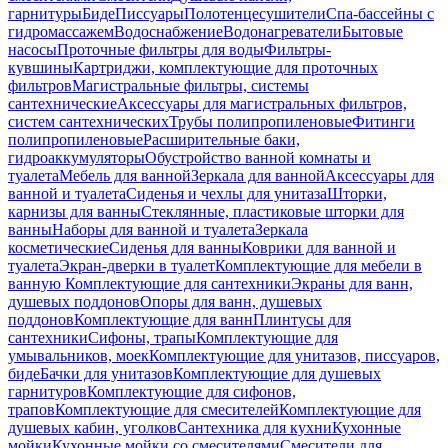
гарнитуры
Биде
Писсуары
Полотенцесушители
Спа-бассейны с
гидромассажем
Водоснабжение
Водонагреватели
Бытовые
насосы
Проточные фильтры для воды
Фильтры-
кувшины
Картриджи, комплектующие для проточных
фильтров
Магистральные фильтры, системы
сантехнические
Аксессуары для магистральных фильтров,
систем сантехнических
Трубы полипропиленовые
Фитинги
полипропиленовые
Расширительные баки,
гидроаккумуляторы
Обустройство ванной комнаты и
туалета
Мебель для ванной
Зеркала для ванной
Аксессуары для
ванной и туалета
Сиденья и чехлы для унитаза
Шторки,
карнизы для ванны
Стеклянные, пластиковые шторки для
ванны
Наборы для ванной и туалета
Зеркала
косметические
Сиденья для ванны
Коврики для ванной и
туалета
Экран-дверки в туалет
Комплектующие для мебели в
ванную
Комплектующие для сантехники
Экраны для ванн,
душевых поддонов
Опоры для ванн, душевых
поддонов
Комплектующие для ванн
Плинтусы для
сантехники
Сифоны, трапы
Комплектующие для
умывальников, моек
Комплектующие для унитазов, писсуаров,
биде
Бачки для унитазов
Комплектующие для душевых
гарнитуров
Комплектующие для сифонов,
трапов
Комплектующие для смесителей
Комплектующие для
душевых кабин, уголков
Сантехника для кухни
Кухонные
мойки
Кухонные мойки со смесителями
Смесители для