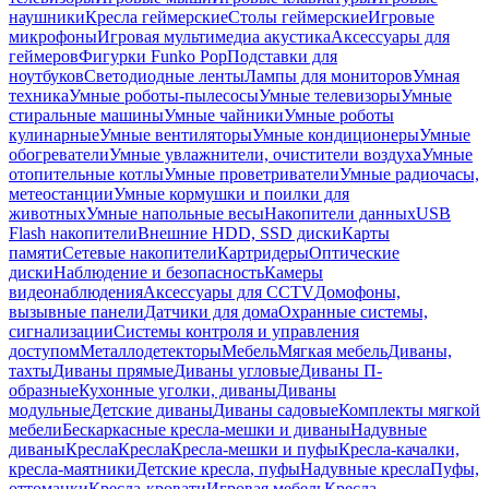
наушники
Кресла геймерские
Столы геймерские
Игровые
микрофоны
Игровая мультимедиа акустика
Аксессуары для
геймеров
Фигурки Funko Pop
Подставки для
ноутбуков
Светодиодные ленты
Лампы для мониторов
Умная
техника
Умные роботы-пылесосы
Умные телевизоры
Умные
стиральные машины
Умные чайники
Умные роботы
кулинарные
Умные вентиляторы
Умные кондиционеры
Умные
обогреватели
Умные увлажнители, очистители воздуха
Умные
отопительные котлы
Умные проветриватели
Умные радиочасы,
метеостанции
Умные кормушки и поилки для
животных
Умные напольные весы
Накопители данных
USB
Flash накопители
Внешние HDD, SSD диски
Карты
памяти
Сетевые накопители
Картридеры
Оптические
диски
Наблюдение и безопасность
Камеры
видеонаблюдения
Аксессуары для CCTV
Домофоны,
вызывные панели
Датчики для дома
Охранные системы,
сигнализации
Системы контроля и управления
доступом
Металлодетекторы
Мебель
Мягкая мебель
Диваны,
тахты
Диваны прямые
Диваны угловые
Диваны П-
образные
Кухонные уголки, диваны
Диваны
модульные
Детские диваны
Диваны садовые
Комплекты мягкой
мебели
Бескаркасные кресла-мешки и диваны
Надувные
диваны
Кресла
Кресла
Кресла-мешки и пуфы
Кресла-качалки,
кресла-маятники
Детские кресла, пуфы
Надувные кресла
Пуфы,
оттоманки
Кресла-кровати
Игровая мебель
Кресла