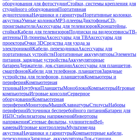
оборудования для фотостудии
Стойки, системы крепления для
студийного оборудования
Портативная
аудиотехника
Наушники и гарнитуры
Портативные колонки,
акустика
Умные колонки
MP3-плееры
Диктофоны
CD-
проигрыватели
Аксессуары для телевизоров
Кронштейны,
стойки
Кабели для телевизоров
Подписки на видеосервисы
ТВ-
антенны
ТВ-тюнеры
Аксессуары для ТВ
Аксессуары для
проектора
Очки 3D
Средства для ухода за
электроникой
Кабели, переходники
Аксессуары для
портативных устройств
Портативные аккумуляторы
Элементы
питания, зарядные устройства
Аккумуляторные
батареи
Держатели, док-станции
Аксессуары для планшетов,
смартфонов
Кабели для телефонов, планшетов
Зарядные
устройства для телефонов, планшетов
Компьютеры и
периферия
Компьютерная
техника
Ноутбуки
Планшеты
Моноблоки
Компьютеры
Игровые
компьютеры
Игровые консоли
Серверное
оборудование
Компьютерная
периферия
Мониторы
Мыши
Клавиатуры
Стилусы
Наборы
периферии
Источники бесперебойного питания
Батареи для
ИБП
Стабилизаторы напряжения
Инверторы
напряжения
Сетевые фильтры, удлинители
Веб-
камеры
Игровые контроллеры
Мультимедиа
акустика
Наушники и гарнитуры
Компьютерные кабели,
переходники
Зарядные, аккумуляторы
Док-станции,