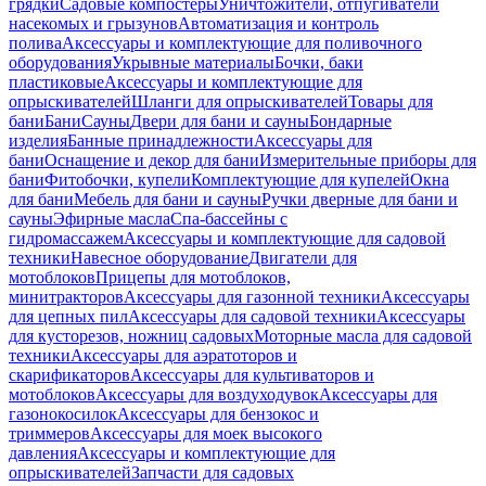
грядки
Садовые компостеры
Уничтожители, отпугиватели
насекомых и грызунов
Автоматизация и контроль
полива
Аксессуары и комплектующие для поливочного
оборудования
Укрывные материалы
Бочки, баки
пластиковые
Аксессуары и комплектующие для
опрыскивателей
Шланги для опрыскивателей
Товары для
бани
Бани
Сауны
Двери для бани и сауны
Бондарные
изделия
Банные принадлежности
Аксессуары для
бани
Оснащение и декор для бани
Измерительные приборы для
бани
Фитобочки, купели
Комплектующие для купелей
Окна
для бани
Мебель для бани и сауны
Ручки дверные для бани и
сауны
Эфирные масла
Спа-бассейны с
гидромассажем
Аксессуары и комплектующие для садовой
техники
Навесное оборудование
Двигатели для
мотоблоков
Прицепы для мотоблоков,
минитракторов
Аксессуары для газонной техники
Аксессуары
для цепных пил
Аксессуары для садовой техники
Аксессуары
для кусторезов, ножниц садовых
Моторные масла для садовой
техники
Аксессуары для аэратоторов и
скарификаторов
Аксессуары для культиваторов и
мотоблоков
Аксессуары для воздуходувок
Аксессуары для
газонокосилок
Аксессуары для бензокос и
триммеров
Аксессуары для моек высокого
давления
Аксессуары и комплектующие для
опрыскивателей
Запчасти для садовых