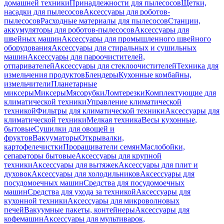
домашней техники
Принадлежности для пылесосов
Щетки,
насадки для пылесосов
Аксессуары для роботов-
пылесосов
Расходные материалы для пылесосов
Станции,
аккумуляторы для роботов-пылесосов
Аксессуары для
швейных машин
Аксессуары для промышленного швейного
оборудования
Аксессуары для стиральных и сушильных
машин
Аксессуары для пароочистителей,
отпаривателей
Аксессуары для стеклоочистителей
Техника для
измельчения продуктов
Блендеры
Кухонные комбайны,
измельчители
Планетарные
миксеры
Миксеры
Мясорубки
Ломтерезки
Комплектующие для
климатической техники
Управление климатической
техникой
Фильтры для климатической техники
Аксессуары для
климатической техники
Мелкая техника
Весы кухонные,
бытовые
Сушилки для овощей и
фруктов
Вакууматоры
Открывалки,
картофелечистки
Проращиватели семян
Маслобойки,
сепараторы бытовые
Аксессуары для крупной
техники
Аксессуары для вытяжек
Аксессуары для плит и
духовок
Аксессуары для холодильников
Аксессуары для
посудомоечных машин
Средства для посудомоечных
машин
Средства для ухода за техникой
Аксессуары для
кухонной техники
Аксессуары для микроволновых
печей
Вакуумные пакеты, контейнеры
Аксессуары для
кофемашин
Аксессуары для мультиварок,