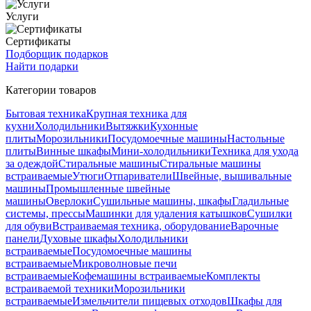
Услуги
Сертификаты
Подборщик подарков
Найти подарки
Категории товаров
Бытовая техника
Крупная техника для
кухни
Холодильники
Вытяжки
Кухонные
плиты
Морозильники
Посудомоечные машины
Настольные
плиты
Винные шкафы
Мини-холодильники
Техника для ухода
за одеждой
Стиральные машины
Стиральные машины
встраиваемые
Утюги
Отпариватели
Швейные, вышивальные
машины
Промышленные швейные
машины
Оверлоки
Сушильные машины, шкафы
Гладильные
системы, прессы
Машинки для удаления катышков
Сушилки
для обуви
Встраиваемая техника, оборудование
Варочные
панели
Духовые шкафы
Холодильники
встраиваемые
Посудомоечные машины
встраиваемые
Микроволновые печи
встраиваемые
Кофемашины встраиваемые
Комплекты
встраиваемой техники
Морозильники
встраиваемые
Измельчители пищевых отходов
Шкафы для