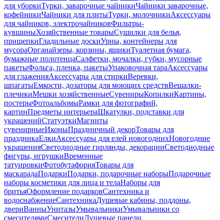
для уборки
Турки, заварочные чайники
Чайники заварочные,
кофейники
Чайники для плиты
Турки, молочники
Аксессуары
для чайников, электрочайников
Фильтры-
кувшины
Хозяйственные товары
Сушилки для белья,
прищепки
Гладильные доски
Урны, контейнеры для
мусора
Органайзеры, корзины, ящики
Туалетная бумага,
бумажные полотенца
Салфетки, мочалки, губки, мусорные
пакеты
Фольга, пленка, пакеты
Упаковочная тара
Аксессуары
для глажения
Аксессуары для стирки
Веревки,
шпагаты
Емкости, дозаторы для моющих средств
Вешалки-
плечики
Мешки хозяйственные
Сувениры
Копилки
Картины,
постеры
Фотоальбомы
Рамки для фотографий,
картин
Предметы интерьера
Шкатулки, подставки для
украшений
Статуэтки
Магниты
сувенирные
Иконы
Праздничный декор
Товары для
праздника
Елки
Аксессуары для елей новогодних
Новогодние
украшения
Светодиодные гирлянды, декорации
Светодиодные
фигуры, игрушки
Временные
татуировки
Фотобутафория
Товары для
маскарада
Подарки
Подарки, подарочные наборы
Подарочные
наборы косметики для лица и тела
Наборы для
бритья
Оформление подарков
Сантехника и
водоснабжение
Сантехника
Душевые кабины, поддоны,
двери
Ванны
Унитазы
Умывальники
Умывальники со
смесителями
Смесители
Душевые панели,