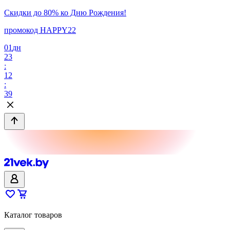
Скидки до 80% ко Дню Рождения!
промокод HAPPY22
01
дн
23
:
12
:
39
Каталог товаров