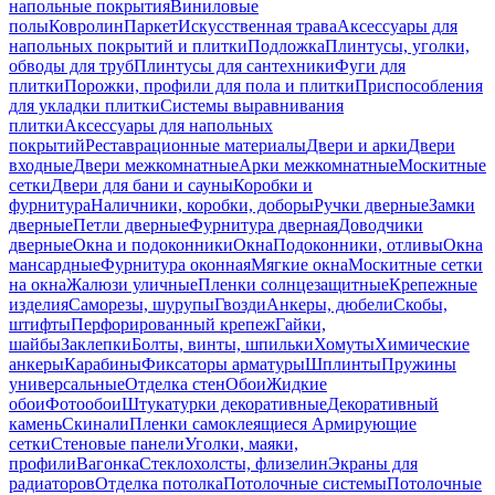
напольные покрытия
Виниловые
полы
Ковролин
Паркет
Искусственная трава
Аксессуары для
напольных покрытий и плитки
Подложка
Плинтусы, уголки,
обводы для труб
Плинтусы для сантехники
Фуги для
плитки
Порожки, профили для пола и плитки
Приспособления
для укладки плитки
Системы выравнивания
плитки
Аксессуары для напольных
покрытий
Реставрационные материалы
Двери и арки
Двери
входные
Двери межкомнатные
Арки межкомнатные
Москитные
сетки
Двери для бани и сауны
Коробки и
фурнитура
Наличники, коробки, доборы
Ручки дверные
Замки
дверные
Петли дверные
Фурнитура дверная
Доводчики
дверные
Окна и подоконники
Окна
Подоконники, отливы
Окна
мансардные
Фурнитура оконная
Мягкие окна
Москитные сетки
на окна
Жалюзи уличные
Пленки солнцезащитные
Крепежные
изделия
Саморезы, шурупы
Гвозди
Анкеры, дюбели
Скобы,
штифты
Перфорированный крепеж
Гайки,
шайбы
Заклепки
Болты, винты, шпильки
Хомуты
Химические
анкеры
Карабины
Фиксаторы арматуры
Шплинты
Пружины
универсальные
Отделка стен
Обои
Жидкие
обои
Фотообои
Штукатурки декоративные
Декоративный
камень
Скинали
Пленки самоклеящиеся
Армирующие
сетки
Стеновые панели
Уголки, маяки,
профили
Вагонка
Стеклохолсты, флизелин
Экраны для
радиаторов
Отделка потолка
Потолочные системы
Потолочные