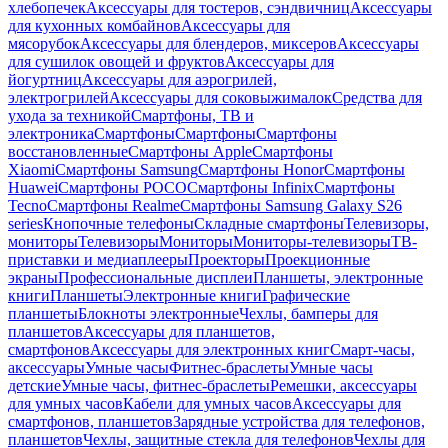
хлебопечек
Аксессуары для тостеров, сэндвичниц
Аксессуары
для кухонных комбайнов
Аксессуары для
мясорубок
Аксессуары для блендеров, миксеров
Аксессуары
для сушилок овощей и фруктов
Аксессуары для
йогуртниц
Аксессуары для аэрогрилей,
электрогрилей
Аксессуары для соковыжималок
Средства для
ухода за техникой
Смартфоны, ТВ и
электроника
Смартфоны
Смартфоны
Смартфоны
восстановленные
Смартфоны Apple
Смартфоны
Xiaomi
Смартфоны Samsung
Смартфоны Honor
Смартфоны
Huawei
Смартфоны POCO
Смартфоны Infinix
Смартфоны
Tecno
Смартфоны Realme
Смартфоны Samsung Galaxy S26
series
Кнопочные телефоны
Складные смартфоны
Телевизоры,
мониторы
Телевизоры
Мониторы
Мониторы-телевизоры
ТВ-
приставки и медиаплееры
Проекторы
Проекционные
экраны
Профессиональные дисплеи
Планшеты, электронные
книги
Планшеты
Электронные книги
Графические
планшеты
Блокноты электронные
Чехлы, бамперы для
планшетов
Аксессуары для планшетов,
смартфонов
Аксессуары для электронных книг
Смарт-часы,
аксессуары
Умные часы
Фитнес-браслеты
Умные часы
детские
Умные часы, фитнес-браслеты
Ремешки, аксессуары
для умных часов
Кабели для умных часов
Аксессуары для
смартфонов, планшетов
Зарядные устройства для телефонов,
планшетов
Чехлы, защитные стекла для телефонов
Чехлы для