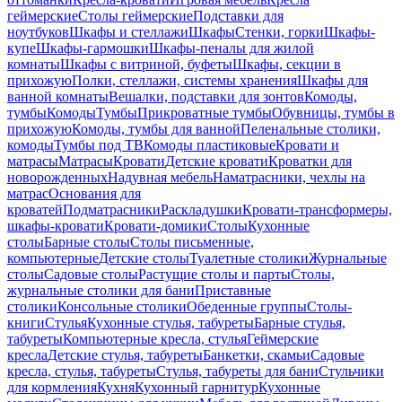
геймерские
Столы геймерские
Подставки для
ноутбуков
Шкафы и стеллажи
Шкафы
Стенки, горки
Шкафы-
купе
Шкафы-гармошки
Шкафы-пеналы для жилой
комнаты
Шкафы с витриной, буфеты
Шкафы, секции в
прихожую
Полки, стеллажи, системы хранения
Шкафы для
ванной комнаты
Вешалки, подставки для зонтов
Комоды,
тумбы
Комоды
Тумбы
Прикроватные тумбы
Обувницы, тумбы в
прихожую
Комоды, тумбы для ванной
Пеленальные столики,
комоды
Тумбы под ТВ
Комоды пластиковые
Кровати и
матрасы
Матрасы
Кровати
Детские кровати
Кроватки для
новорожденных
Надувная мебель
Наматрасники, чехлы на
матрас
Основания для
кроватей
Подматрасники
Раскладушки
Кровати-трансформеры,
шкафы-кровати
Кровати-домики
Столы
Кухонные
столы
Барные столы
Столы письменные,
компьютерные
Детские столы
Туалетные столики
Журнальные
столы
Садовые столы
Растущие столы и парты
Столы,
журнальные столики для бани
Приставные
столики
Консольные столики
Обеденные группы
Столы-
книги
Стулья
Кухонные стулья, табуреты
Барные стулья,
табуреты
Компьютерные кресла, стулья
Геймерские
кресла
Детские стулья, табуреты
Банкетки, скамьи
Садовые
кресла, стулья, табуреты
Стулья, табуреты для бани
Стульчики
для кормления
Кухня
Кухонный гарнитур
Кухонные