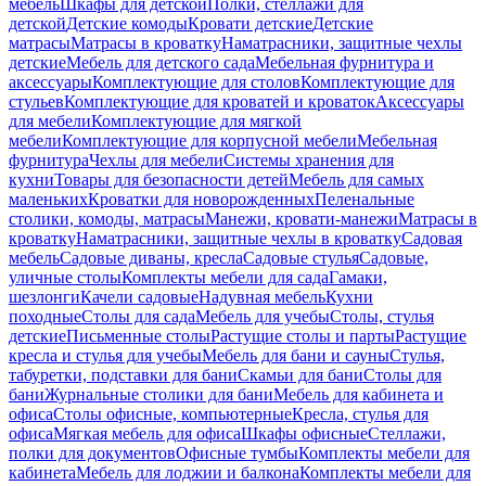
мебель
Шкафы для детской
Полки, стеллажи для
детской
Детские комоды
Кровати детские
Детские
матрасы
Матрасы в кроватку
Наматрасники, защитные чехлы
детские
Мебель для детского сада
Мебельная фурнитура и
аксессуары
Комплектующие для столов
Комплектующие для
стульев
Комплектующие для кроватей и кроваток
Аксессуары
для мебели
Комплектующие для мягкой
мебели
Комплектующие для корпусной мебели
Мебельная
фурнитура
Чехлы для мебели
Системы хранения для
кухни
Товары для безопасности детей
Мебель для самых
маленьких
Кроватки для новорожденных
Пеленальные
столики, комоды, матрасы
Манежи, кровати-манежи
Матрасы в
кроватку
Наматрасники, защитные чехлы в кроватку
Садовая
мебель
Садовые диваны, кресла
Садовые стулья
Садовые,
уличные столы
Комплекты мебели для сада
Гамаки,
шезлонги
Качели садовые
Надувная мебель
Кухни
походные
Столы для сада
Мебель для учебы
Столы, стулья
детские
Письменные столы
Растущие столы и парты
Растущие
кресла и стулья для учебы
Мебель для бани и сауны
Стулья,
табуретки, подставки для бани
Скамьи для бани
Столы для
бани
Журнальные столики для бани
Мебель для кабинета и
офиса
Столы офисные, компьютерные
Кресла, стулья для
офиса
Мягкая мебель для офиса
Шкафы офисные
Стеллажи,
полки для документов
Офисные тумбы
Комплекты мебели для
кабинета
Мебель для лоджии и балкона
Комплекты мебели для