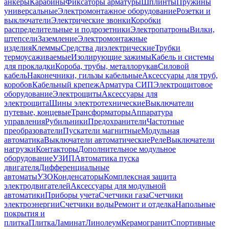
анкеры
Карабины
Фиксаторы арматуры
Шплинты
Пружины
универсальные
Электромонтажное оборудование
Розетки и
выключатели
Электрические звонки
Коробки
распределительные и подрозетники
Электропатроны
Вилки,
штепсели
Заземление
Электромонтажные
изделия
Клеммы
Средства диэлектрические
Трубки
термоусаживаемые
Изолирующие зажимы
Кабель и системы
для прокладки
Короба, трубы, металлорукав
Силовой
кабель
Наконечники, гильзы кабельные
Аксессуары для труб,
коробов
Кабельный крепеж
Арматура СИП
Электрощитовое
оборудование
Электрощиты
Аксессуары для
электрощита
Шины электротехнические
Выключатели
путевые, концевые
Трансформаторы
Аппаратура
управления
Рубильники
Предохранители
Частотные
преобразователи
Пускатели магнитные
Модульная
автоматика
Выключатели автоматические
Реле
Выключатели
нагрузки
Контакторы
Дополнительное модульное
оборудование
УЗИП
Автоматика пуска
двигателя
Дифференциальные
автоматы
УЗО
Конденсаторы
Комплексная защита
электродвигателей
Аксессуары для модульной
автоматики
Приборы учета
Счетчики газа
Счетчики
электроэнергии
Счетчики воды
Ремонт и отделка
Напольные
покрытия и
плитка
Плитка
Ламинат
Линолеум
Керамогранит
Спортивные