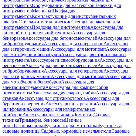
инструментов
Оборудование для мастерской
Тележки для
инструментов
Магниты
Шкафы для
инструментов
Комплектующие для инструментальных
шкафов
Стеллажи металлические
Стенды, держатели для
инструментов
Поддоны для инструментов
Аксессуары для
силовой и строительной техники
Аксессуары для
бензорезов
Аксессуары для бетоносмесителей
Аксессуары для
виброоборудования
Аксессуары для генераторов
Аксессуары
для затирочных машин
Аксессуары для мотопомп
Аксессуары
для мотобуров и бензобуров
Аксессуары для строительного
инструмента
Аксессуары пневмооборудования
Аксессуары для
бензорезов
Аксессуары для бетоносмесителей
Аксессуары для
виброоборудования
Аксессуары для генераторов
Аксессуары
для затирочных машин
Аксессуары для мотопомп
Аксессуары
для мотобуров и бензобуров
Аксессуары для
электроинструмента
Аксессуары для компрессоров,
пневмосистем
Аксессуары для сварки, пайки
Аксессуары для
станков
Аксессуары для стружкоотсосов
Аксессуары для
бурения и сверления
Аксессуары для резания
Аксессуары для
шлифования
Аксессуары для измерительных
приборов
Аксессуары для станков
Дом и сад
Садовая
техника
Триммеры, бензокосы
Цепные
пилы
Газонокосилки
Культиваторы, мотоблоки
Кусторезы,
садовые ножницы
Садовые, кормовые измельчители
Садовые