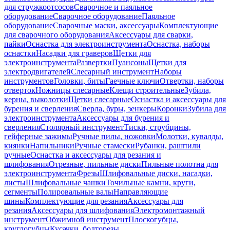
для стружкоотсосов
Сварочное и паяльное
оборудование
Сварочное оборудование
Паяльное
оборудование
Сварочные маски, аксессуары
Комплектующие
для сварочного оборудования
Аксессуары для сварки,
пайки
Оснастка для электроинструмента
Оснастка, наборы
оснастки
Насадки для граверов
Щетки для
электроинструмента
Развертки
Пуансоны
Щетки для
электродвигателей
Слесарный инструмент
Наборы
инструментов
Головки, биты
Гаечные ключи
Отвертки, наборы
отверток
Ножницы слесарные
Клещи строительные
Зубила,
керны, выколотки
Щетки слесарные
Оснастка и аксессуары для
бурения и сверления
Сверла, буры, зенкеры
Коронки
Зубила для
электроинструмента
Аксессуары для бурения и
сверления
Столярный инструмент
Тиски, струбцины,
гейферные зажимы
Ручные пилы, ножовки
Молотки, кувалды,
киянки
Напильники
Ручные стамески
Рубанки, рашпили
ручные
Оснастка и аксессуары для резания и
шлифования
Отрезные, пильные диски
Пильные полотна для
электроинструмента
Фрезы
Шлифовальные диски, насадки,
листы
Шлифовальные чашки
Точильные камни, круги,
сегменты
Полировальные валы
Направляющие
шины
Комплектующие для резания
Аксессуары для
резания
Аксессуары для шлифования
Электромонтажный
инструмент
Обжимной инструмент
Плоскогубцы,
круглогубцы
Кусачки, болторезы,