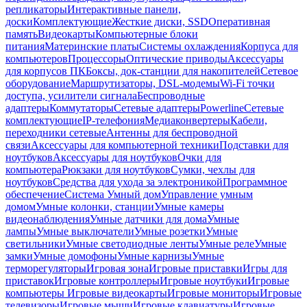
репликаторы
Интерактивные панели,
доски
Комплектующие
Жесткие диски, SSD
Оперативная
память
Видеокарты
Компьютерные блоки
питания
Материнские платы
Системы охлаждения
Корпуса для
компьютеров
Процессоры
Оптические приводы
Аксессуары
для корпусов ПК
Боксы, док-станции для накопителей
Сетевое
оборудование
Маршрутизаторы, DSL-модемы
Wi-Fi точки
доступа, усилители сигнала
Беспроводные
адаптеры
Коммутаторы
Сетевые адаптеры
Powerline
Сетевые
комплектующие
IP-телефония
Медиаконвертеры
Кабели,
переходники сетевые
Антенны для беспроводной
связи
Аксессуары для компьютерной техники
Подставки для
ноутбуков
Аксессуары для ноутбуков
Очки для
компьютера
Рюкзаки для ноутбуков
Сумки, чехлы для
ноутбуков
Средства для ухода за электроникой
Программное
обеспечение
Система Умный дом
Управление умным
домом
Умные колонки, станции
Умные камеры
видеонаблюдения
Умные датчики для дома
Умные
лампы
Умные выключатели
Умные розетки
Умные
светильники
Умные светодиодные ленты
Умные реле
Умные
замки
Умные домофоны
Умные карнизы
Умные
терморегуляторы
Игровая зона
Игровые приставки
Игры для
приставок
Игровые контроллеры
Игровые ноутбуки
Игровые
компьютеры
Игровые видеокарты
Игровые мониторы
Игровые
телевизоры
Игровые мыши
Игровые клавиатуры
Игровые