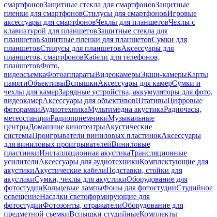
смартфонов
Защитные стекла для смартфонов
Защитные
пленки для смартфонов
Стилусы для смартфонов
Игровые
аксессуары для смартфонов
Чехлы для планшетов
Чехлы с
клавиатурой для планшетов
Защитные стекла для
планшетов
Защитные пленки для планшетов
Сумки для
планшетов
Стилусы для планшетов
Аксессуары для
планшетов, смартфонов
Кабели для телефонов,
планшетов
Фото,
видеосъемка
Фотоаппараты
Видеокамеры
Экшн-камеры
Карты
памяти
Объективы
Вспышки
Аксессуары для камер
Сумки и
чехлы для камер
Зарядные устройства, аккумуляторы для фото,
видеокамер
Аксессуары для объективов
Штативы
Цифровые
фоторамки
Аудиотехника
Мультимедиа акустика
Радиочасы,
метеостанции
Радиоприемники
Музыкальные
центры
Домашние кинотеатры
Акустические
системы
Проигрыватели виниловых пластинок
Аксессуары
для виниловых проигрывателей
Виниловые
пластинки
Инсталляционная акустика
Трансляционные
усилители
Аксессуары для аудиотехники
Комплектующие для
акустики
Акустические кабели
Подставки, стойки для
акустики
Сумки, чехлы для акустики
Оборудование для
фотостудии
Кольцевые лампы
Фоны для фотостудии
Студийное
освещение
Насадки светоформирующие для
фотостудии
Фотозонты, отражатели
Оборудование для
предметной съемки
Вспышки студийные
Комплекты