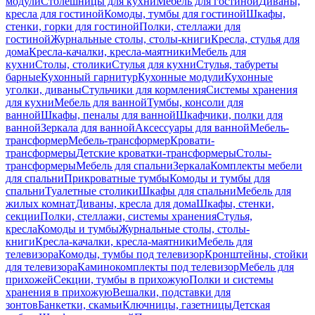
модули
Столешницы для кухни
Мебель для гостиной
Диваны,
кресла для гостиной
Комоды, тумбы для гостиной
Шкафы,
стенки, горки для гостиной
Полки, стеллажи для
гостиной
Журнальные столы, столы-книги
Кресла, стулья для
дома
Кресла-качалки, кресла-маятники
Мебель для
кухни
Столы, столики
Стулья для кухни
Стулья, табуреты
барные
Кухонный гарнитур
Кухонные модули
Кухонные
уголки, диваны
Стульчики для кормления
Системы хранения
для кухни
Мебель для ванной
Тумбы, консоли для
ванной
Шкафы, пеналы для ванной
Шкафчики, полки для
ванной
Зеркала для ванной
Аксессуары для ванной
Мебель-
трансформер
Мебель-трансформер
Кровати-
трансформеры
Детские кроватки-трансформеры
Столы-
трансформеры
Мебель для спальни
Зеркала
Комплекты мебели
для спальни
Прикроватные тумбы
Комоды и тумбы для
спальни
Туалетные столики
Шкафы для спальни
Мебель для
жилых комнат
Диваны, кресла для дома
Шкафы, стенки,
секции
Полки, стеллажи, системы хранения
Стулья,
кресла
Комоды и тумбы
Журнальные столы, столы-
книги
Кресла-качалки, кресла-маятники
Мебель для
телевизора
Комоды, тумбы под телевизор
Кронштейны, стойки
для телевизора
Каминокомплекты под телевизор
Мебель для
прихожей
Секции, тумбы в прихожую
Полки и системы
хранения в прихожую
Вешалки, подставки для
зонтов
Банкетки, скамьи
Ключницы, газетницы
Детская