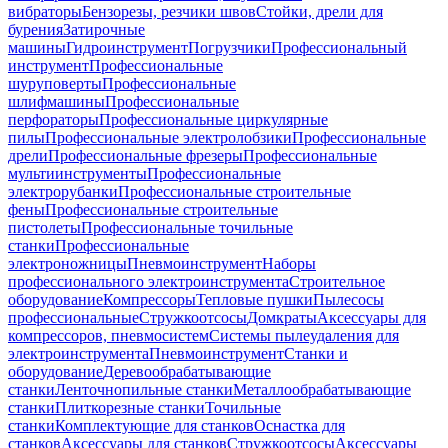
вибраторы
Бензорезы, резчики швов
Стойки, дрели для
бурения
Затирочные
машины
Гидроинструмент
Погрузчики
Профессиональный
инструмент
Профессиональные
шуруповерты
Профессиональные
шлифмашины
Профессиональные
перфораторы
Профессиональные циркулярные
пилы
Профессиональные электролобзики
Профессиональные
дрели
Профессиональные фрезеры
Профессиональные
мультиинструменты
Профессиональные
электрорубанки
Профессиональные строительные
фены
Профессиональные строительные
пистолеты
Профессиональные точильные
станки
Профессиональные
электроножницы
Пневмоинструмент
Наборы
профессионального электроинструмента
Строительное
оборудование
Компрессоры
Тепловые пушки
Пылесосы
профессиональные
Стружкоотсосы
Домкраты
Аксессуары для
компрессоров, пневмосистем
Системы пылеудаления для
электроинструмента
Пневмоинструмент
Станки и
оборудование
Деревообрабатывающие
станки
Ленточнопильные станки
Металлообрабатывающие
станки
Плиткорезные станки
Точильные
станки
Комплектующие для станков
Оснастка для
станков
Аксессуары для станков
Стружкоотсосы
Аксессуары