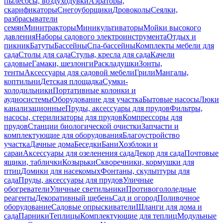
пылесосы, воздуходувки
Аэраторы,
скарификаторы
Снегоуборщики
Дровоколы
Сеялки,
разбрасыватели
семян
Минитракторы
Миникультиваторы
Мойки высокого
давления
Наборы садового электроинструмента
Отдых и
пикник
Батуты
Бассейны
Спа-бассейны
Комплекты мебели для
сада
Столы для сада
Стулья, кресла для сада
Качели
садовые
Гамаки, шезлонги
Раскладушки
Зонты,
тенты
Аксессуары для садовой мебели
Грили
Мангалы,
коптильни
Детская площадка
Сумки-
холодильники
Портативные колонки и
аудиосистемы
Оборудование для участка
Бытовые насосы
Люки
канализационные
Пруды, аксессуары для прудов
Фильтры,
насосы, стерилизаторы для прудов
Компрессоры для
прудов
Станции биологической очистки
Запчасти и
комплектующие для оборудования
Благоустройство
участка
Дачные дома
Беседки
Бани
Хозблоки и
сараи
Аксессуары для озеленения сада
Декор для сада
Почтовые
ящики, таблички
Козырьки
Скворечники, кормушки для
птиц
Домики для насекомых
Фонтаны, скульптуры для
сада
Пруды, аксессуары для прудов
Уличные
обогреватели
Уличные светильники
Противогололедные
реагенты
Декоративный щебень
Сад и огород
Поливочное
оборудование
Садовые опрыскиватели
Шланги для дома и
сада
Парники
Теплицы
Комплектующие для теплиц
Модульные