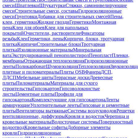
смеси
Шпатлевки
Штукатурки
Стяжки, самонивелирующие
смеси
Строительные смеси, составы
Гидроизоляционные
смеси
Грунтовки
Добавки для строительных смесей
Пены,
клеи, герметики
Жидкие гвозди
Герметики
Монтажная
пена
Клеи для обоев
Клеи для напольных
покрытий
Очистители, растворители
Фиксаторы
резьбы
Клеи
Герметики, пены
Кирпичи, блоки, тротуарная
плитка
Кирпичи
Строительные блоки
Тротуарная
плитка
Изоляционные материалы
Минеральная
вата
Экструдированный пенополистирол
Пенопласт
Пленки,
мембраны
Отражающая теплоизоляция
Гидроизоляционные
ленты
Поликарбонат
Шумоизоляция
Теплоизоляция
Звукоизоляц
плитные и пиломатериалы
Плиты OSB
Фанера
ДСП,
ЛДСП
Мебельные щиты
Террасные доски
Древесные
плиты
Пиломатериалы
Материалы для сухого
строительства
Гипсокартон
Гипсоволокнистые
листы
Цементные плиты
Профили для
гипсокартона
Комплектующие для гипсокартона
Ленты
армирующие
Уплотнительные ленты
Гипсовые и цементные
плиты
Вентиляторы вытяжные
Системы воздуховодов
Решетки
вентиляционные, диффузоры
Кровля и водосток
Черепица и
кровельные материалы
Водосточные системы
Поверхностный
водоотвод
Кровельные софиты
Доборные элементы
кровли
Гидроизоляционные