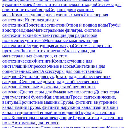
кухонных моек
Измельчители пищевых отходов
Системы для
очистки питьевой воды
Сифоны для кухонных
моек
Комплектующие для кухонных моек
Инженерная
сантехника
Инсталляции для
сантехники
Полотенцесушители
Отвод и подвод воды
Трубы
водопроводные
Магистральные фильтры, системы
сантехнические
Комплектующие для радиаторов,
полотенцесушителей
Монтажные комплекты для
сантехники
Регулирующая арматура
Системы защиты от
протечек
Люки сантехнические
Аксессуары для
магистральных фильтров, систем
сантехнических
Фитинги
Комплектующие для
инсталляций
Опрессовочные насосы
Сантехника для
общественных мест
Аксессуары для общественных
санузлов
Сушилки для рук
Дозаторы для общественных
санузлов
Сенсорные дозаторы для общественных
санузлов
Локтевые дозаторы для общественных
санузлов
Диспенсеры для бумажных полотенец
Диспенсеры
для туалетной бумаги
Канализация
Тросы сантехнические,
вантузы
Прочистные машины
Трубы, фитинги внутренней
канализации
Трубы, фитинги наружной канализации
Люки
канализационные
Теплый пол водяной
Трубы для теплого
пола
Коллекторы и комплектующие
Термостатика для теплого
пола
Автоматика для теплого
пола
Строительство
Строительные смеси и грунтовки
Клеевые