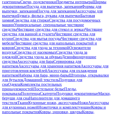
газетницы
Свечи, подсвечники
Предметы интерьера
Ширмы
декоративные
Посуда для выпечки, запекания
Формы для
выпечки, запекания
Посуда для запекания
Аксессуары для
выпечки
Бумага, фольга, рукава для выпечки
Бытовая
химия
Средства для стирки
Средства для посудомоечных
машин
Универсальные, специальные чистящие
средства
Чистящие средства для стекол и зеркал
Чистящие
средства для ванной и туалета
Чистящие средства для
кухни
Средства для мытья посуды
Чистящие средства для
мебели
Чистящие средства для напольных покрытий и
ковров
Средства для ухода за техникой
Освежители
воздуха
Средства от насекомых
Средства ухода за
одеждой
Средства ухода за обувью
Дезинфицирующие
средства
Аксессуары для бара
Сервировка для
напитков
Аксессуары для хранения напитков
Аксессуары для
приготовления коктейлей
Аксессуары для охлаждения
напитков
Наборы для бара, мини-бары
Штопоры, открывалки
для бутылок
Домашний текстиль
Подушки для
сна
Одеяла
Комплекты постельных
принадлежностей
Постельное белье
Пледы,
покрывала
Полотенца
Скатерти
Подушки декоративные
Маски,
беруши для сна
Наполнители для домашнего
текстиля
Ткани
Кухонные ножи, аксессуары
Ножи
Аксессуары
для кухонных ножей
Ножеточки и комплектующие
Ковры и
напольные покрытия
Ковры, циновки, шкуры
Ковры,