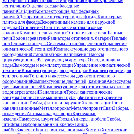
материалы
Шифер
Профнастил
Рулонная кровля
Кровельная
вентиляция
Отделка фасада
Фасадные
панели
Сайдинг
Комплектующие для фасадных
панелей
Декоративные штукатурки для фасада
Клинкерная
плитка для фасада
Декоративный камень для наружной
отделки
Отопление
Отопительные котлы
Газовые
колонки
Камины, печи-камины
Отопительные печи
Банные
печи
Водонагреватели
Радиаторы отопления, батареи
Теплый
пол
Теплые плинтусы
Системы антиобледенения
Управление
климатической техникой
Комплектующие для отопительного
оборудования
Стабилизаторы напряжения
Насосы
циркуляционные
Регулирующая арматура
Отвод и подвод
воды
Дымоходы и комплектующие
Управление климатической
техникой
Комплектующие для радиаторов
Комплектующие для
теплого пола
Топливо и аксессуары для отопительного
оборудования
Комплектующие для печей, каминов
Аксессуары
для каминов, печей
Комплектующие для отопительных котлов,
водонагревателей
Канализация
Тросы сантехнические,
вантузы
Прочистные машины
Трубы, фитинги внутренней
канализации
Трубы, фитинги наружной канализации
Люки
канализационные
Металлопрокат
Металлопрокат
Сваи
Заборы,
ограждения
Автоматика для ворот
Крепежные
изделия
Саморезы, шурупы
Гвозди
Анкеры, дюбели
Скобы,
штифты
Перфорированный крепеж
Гайки,
шайбы
Заклепки
Болты, винты, шпильки
Хомуты
Химические