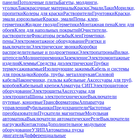
панели
Потолочные плиты
Багеты, молдинги,
уголки
Лакокрасочные материалы
Краски
Эмали
Лаки
Морилки,
пропитки
Колеры для краски
Растворители
Грунтовки
Краски,
эмали аэрозольные
Краски, эмали
Пены, клеи,
герметики
Жидкие гвозди
Герметики
Монтажная пена
Клеи для
обоев
Клеи для напольных покрытий
Очистители,
растворители
Фиксаторы резьбы
Клеи
Герметики,
пены
Электромонтажное оборудование
Розетки и
выключатели
Электрические звонки
Коробки
распределительные и подрозетники
Электропатроны
Вилки,
штепсели
Молниеприемники
Заземление
Электромонтажные
изделия
Клеммы
Средства диэлектрические
Трубки
термоусаживаемые
Изолирующие зажимы
Кабель и системы
для прокладки
Короба, трубы, металлорукав
Силовой
кабель
Наконечники, гильзы кабельные
Аксессуары для труб,
коробов
Кабельный крепеж
Арматура СИП
Электрощитовое
оборудование
Электрощиты
Аксессуары для
электрощита
Шины электротехнические
Выключатели
путевые, концевые
Трансформаторы
Аппаратура
управления
Рубильники
Предохранители
Частотные
преобразователи
Пускатели магнитные
Модульная
автоматика
Выключатели автоматические
Реле
Выключатели
нагрузки
Контакторы
Дополнительное модульное
оборудование
УЗИП
Автоматика пуска
двигателя
Дифференциальные