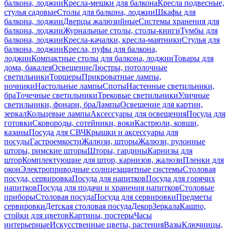
балкона, лоджии
Кресла-мешки для балкона
Кресла подвесные,
стулья садовые
Столы для балкона, лоджии
Шкафы для
балкона, лоджии
Дверцы жалюзийные
Системы хранения для
балкона, лоджии
Журнальные столы, столы-книги
Тумбы для
балкона, лоджии
Кресла-качалки, кресла-маятники
Стулья для
балкона, лоджии
Кресла, пуфы для балкона,
лоджии
Компактные столы для балкона, лоджии
Товары для
дома, бакалея
Освещение
Люстры, потолочные
светильники
Торшеры
Прикроватные лампы,
ночники
Настольные лампы
Споты
Настенные светильники,
бра
Точечные светильники
Трековые светильники
Уличные
светильники, фонари, бра
Лампы
Освещение для картин,
зеркал
Кольцевые лампы
Аксессуары для освещения
Посуда для
готовки
Сковороды, сотейники, воки
Кастрюли, ковши,
казаны
Посуда для СВЧ
Крышки и аксессуары для
посуды
Гастроемкости
Жалюзи, шторы
Жалюзи, рулонные
шторы, римские шторы
Шторы, гардины
Карнизы для
штор
Комплектующие для штор, карнизов, жалюзи
Пленки для
окон
Электроприводные солнцезащитные системы
Столовая
посуда, сервировка
Посуда для напитков
Посуда для горячих
напитков
Посуда для подачи и хранения напитков
Столовые
приборы
Столовая посуда
Посуда для сервировки
Предметы
сервировки
Детская столовая посуда
Декор
Зеркала
Кашпо,
стойки для цветов
Картины, постеры
Часы
интерьерные
Искусственные цветы, растения
Вазы
Ключницы,