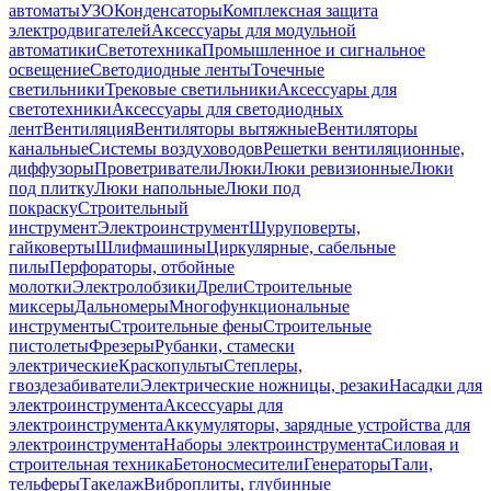
автоматы
УЗО
Конденсаторы
Комплексная защита
электродвигателей
Аксессуары для модульной
автоматики
Светотехника
Промышленное и сигнальное
освещение
Светодиодные ленты
Точечные
светильники
Трековые светильники
Аксессуары для
светотехники
Аксессуары для светодиодных
лент
Вентиляция
Вентиляторы вытяжные
Вентиляторы
канальные
Системы воздуховодов
Решетки вентиляционные,
диффузоры
Проветриватели
Люки
Люки ревизионные
Люки
под плитку
Люки напольные
Люки под
покраску
Строительный
инструмент
Электроинструмент
Шуруповерты,
гайковерты
Шлифмашины
Циркулярные, сабельные
пилы
Перфораторы, отбойные
молотки
Электролобзики
Дрели
Строительные
миксеры
Дальномеры
Многофункциональные
инструменты
Строительные фены
Строительные
пистолеты
Фрезеры
Рубанки, стамески
электрические
Краскопульты
Степлеры,
гвоздезабиватели
Электрические ножницы, резаки
Насадки для
электроинструмента
Аксессуары для
электроинструмента
Аккумуляторы, зарядные устройства для
электроинструмента
Наборы электроинструмента
Силовая и
строительная техника
Бетоносмесители
Генераторы
Тали,
тельферы
Такелаж
Виброплиты, глубинные