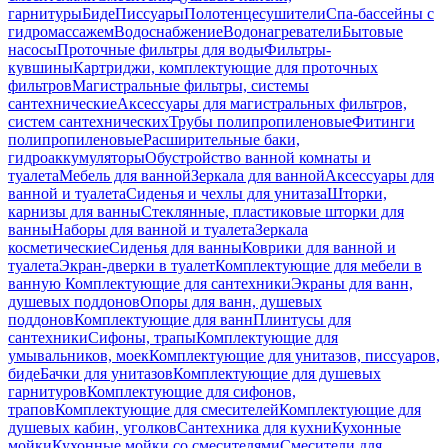
гарнитуры
Биде
Писсуары
Полотенцесушители
Спа-бассейны с
гидромассажем
Водоснабжение
Водонагреватели
Бытовые
насосы
Проточные фильтры для воды
Фильтры-
кувшины
Картриджи, комплектующие для проточных
фильтров
Магистральные фильтры, системы
сантехнические
Аксессуары для магистральных фильтров,
систем сантехнических
Трубы полипропиленовые
Фитинги
полипропиленовые
Расширительные баки,
гидроаккумуляторы
Обустройство ванной комнаты и
туалета
Мебель для ванной
Зеркала для ванной
Аксессуары для
ванной и туалета
Сиденья и чехлы для унитаза
Шторки,
карнизы для ванны
Стеклянные, пластиковые шторки для
ванны
Наборы для ванной и туалета
Зеркала
косметические
Сиденья для ванны
Коврики для ванной и
туалета
Экран-дверки в туалет
Комплектующие для мебели в
ванную
Комплектующие для сантехники
Экраны для ванн,
душевых поддонов
Опоры для ванн, душевых
поддонов
Комплектующие для ванн
Плинтусы для
сантехники
Сифоны, трапы
Комплектующие для
умывальников, моек
Комплектующие для унитазов, писсуаров,
биде
Бачки для унитазов
Комплектующие для душевых
гарнитуров
Комплектующие для сифонов,
трапов
Комплектующие для смесителей
Комплектующие для
душевых кабин, уголков
Сантехника для кухни
Кухонные
мойки
Кухонные мойки со смесителями
Смесители для