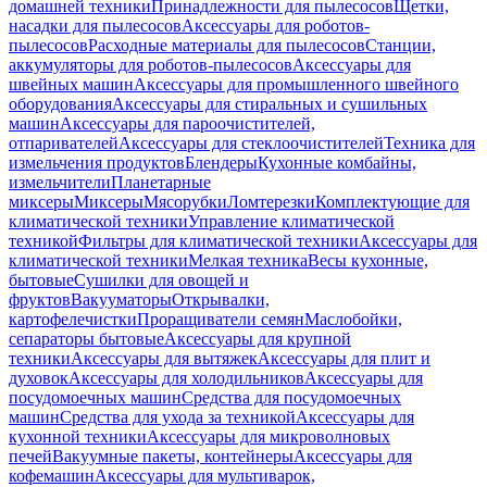
домашней техники
Принадлежности для пылесосов
Щетки,
насадки для пылесосов
Аксессуары для роботов-
пылесосов
Расходные материалы для пылесосов
Станции,
аккумуляторы для роботов-пылесосов
Аксессуары для
швейных машин
Аксессуары для промышленного швейного
оборудования
Аксессуары для стиральных и сушильных
машин
Аксессуары для пароочистителей,
отпаривателей
Аксессуары для стеклоочистителей
Техника для
измельчения продуктов
Блендеры
Кухонные комбайны,
измельчители
Планетарные
миксеры
Миксеры
Мясорубки
Ломтерезки
Комплектующие для
климатической техники
Управление климатической
техникой
Фильтры для климатической техники
Аксессуары для
климатической техники
Мелкая техника
Весы кухонные,
бытовые
Сушилки для овощей и
фруктов
Вакууматоры
Открывалки,
картофелечистки
Проращиватели семян
Маслобойки,
сепараторы бытовые
Аксессуары для крупной
техники
Аксессуары для вытяжек
Аксессуары для плит и
духовок
Аксессуары для холодильников
Аксессуары для
посудомоечных машин
Средства для посудомоечных
машин
Средства для ухода за техникой
Аксессуары для
кухонной техники
Аксессуары для микроволновых
печей
Вакуумные пакеты, контейнеры
Аксессуары для
кофемашин
Аксессуары для мультиварок,