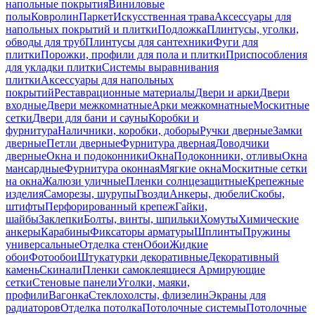
напольные покрытия
Виниловые
полы
Ковролин
Паркет
Искусственная трава
Аксессуары для
напольных покрытий и плитки
Подложка
Плинтусы, уголки,
обводы для труб
Плинтусы для сантехники
Фуги для
плитки
Порожки, профили для пола и плитки
Приспособления
для укладки плитки
Системы выравнивания
плитки
Аксессуары для напольных
покрытий
Реставрационные материалы
Двери и арки
Двери
входные
Двери межкомнатные
Арки межкомнатные
Москитные
сетки
Двери для бани и сауны
Коробки и
фурнитура
Наличники, коробки, доборы
Ручки дверные
Замки
дверные
Петли дверные
Фурнитура дверная
Доводчики
дверные
Окна и подоконники
Окна
Подоконники, отливы
Окна
мансардные
Фурнитура оконная
Мягкие окна
Москитные сетки
на окна
Жалюзи уличные
Пленки солнцезащитные
Крепежные
изделия
Саморезы, шурупы
Гвозди
Анкеры, дюбели
Скобы,
штифты
Перфорированный крепеж
Гайки,
шайбы
Заклепки
Болты, винты, шпильки
Хомуты
Химические
анкеры
Карабины
Фиксаторы арматуры
Шплинты
Пружины
универсальные
Отделка стен
Обои
Жидкие
обои
Фотообои
Штукатурки декоративные
Декоративный
камень
Скинали
Пленки самоклеящиеся
Армирующие
сетки
Стеновые панели
Уголки, маяки,
профили
Вагонка
Стеклохолсты, флизелин
Экраны для
радиаторов
Отделка потолка
Потолочные системы
Потолочные