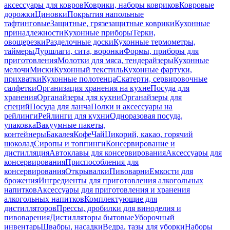
аксессуары для ковров
Коврики, наборы ковриков
Ковровые
дорожки
Циновки
Покрытия напольные
тафтинговые
Защитные, грязезащитные коврики
Кухонные
принадлежности
Кухонные приборы
Терки,
овощерезки
Разделочные доски
Кухонные термометры,
таймеры
Дуршлаги, сита, воронки
Формы, приборы для
приготовления
Молотки для мяса, тендерайзеры
Кухонные
мелочи
Миски
Кухонный текстиль
Кухонные фартуки,
прихватки
Кухонные полотенца
Скатерти, сервировочные
салфетки
Организация хранения на кухне
Посуда для
хранения
Органайзеры для кухни
Органайзеры для
специй
Посуда для ланча
Полки и аксессуары на
рейлинги
Рейлинги для кухни
Одноразовая посуда,
упаковка
Вакуумные пакеты,
контейнеры
Бакалея
Кофе
Чай
Цикорий, какао, горячий
шоколад
Сиропы и топпинги
Консервирование и
дистилляция
Автоклавы для консервирования
Аксессуары для
консервирования
Приспособления для
консервирования
Открывалки
Пивоварни
Емкости для
брожения
Ингредиенты для приготовления алкогольных
напитков
Аксессуары для приготовления и хранения
алкогольных напитков
Комплектующие для
дистилляторов
Прессы, дробилки для виноделия и
пивоварения
Дистилляторы бытовые
Уборочный
инвентарь
Швабры, насадки
Ведра, тазы для уборки
Наборы