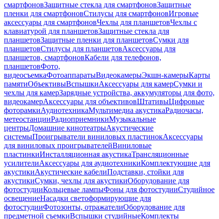
смартфонов
Защитные стекла для смартфонов
Защитные
пленки для смартфонов
Стилусы для смартфонов
Игровые
аксессуары для смартфонов
Чехлы для планшетов
Чехлы с
клавиатурой для планшетов
Защитные стекла для
планшетов
Защитные пленки для планшетов
Сумки для
планшетов
Стилусы для планшетов
Аксессуары для
планшетов, смартфонов
Кабели для телефонов,
планшетов
Фото,
видеосъемка
Фотоаппараты
Видеокамеры
Экшн-камеры
Карты
памяти
Объективы
Вспышки
Аксессуары для камер
Сумки и
чехлы для камер
Зарядные устройства, аккумуляторы для фото,
видеокамер
Аксессуары для объективов
Штативы
Цифровые
фоторамки
Аудиотехника
Мультимедиа акустика
Радиочасы,
метеостанции
Радиоприемники
Музыкальные
центры
Домашние кинотеатры
Акустические
системы
Проигрыватели виниловых пластинок
Аксессуары
для виниловых проигрывателей
Виниловые
пластинки
Инсталляционная акустика
Трансляционные
усилители
Аксессуары для аудиотехники
Комплектующие для
акустики
Акустические кабели
Подставки, стойки для
акустики
Сумки, чехлы для акустики
Оборудование для
фотостудии
Кольцевые лампы
Фоны для фотостудии
Студийное
освещение
Насадки светоформирующие для
фотостудии
Фотозонты, отражатели
Оборудование для
предметной съемки
Вспышки студийные
Комплекты