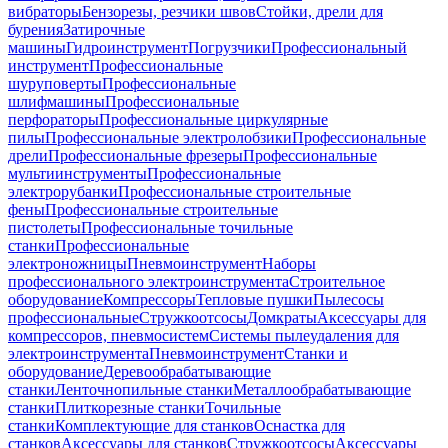
вибраторы
Бензорезы, резчики швов
Стойки, дрели для
бурения
Затирочные
машины
Гидроинструмент
Погрузчики
Профессиональный
инструмент
Профессиональные
шуруповерты
Профессиональные
шлифмашины
Профессиональные
перфораторы
Профессиональные циркулярные
пилы
Профессиональные электролобзики
Профессиональные
дрели
Профессиональные фрезеры
Профессиональные
мультиинструменты
Профессиональные
электрорубанки
Профессиональные строительные
фены
Профессиональные строительные
пистолеты
Профессиональные точильные
станки
Профессиональные
электроножницы
Пневмоинструмент
Наборы
профессионального электроинструмента
Строительное
оборудование
Компрессоры
Тепловые пушки
Пылесосы
профессиональные
Стружкоотсосы
Домкраты
Аксессуары для
компрессоров, пневмосистем
Системы пылеудаления для
электроинструмента
Пневмоинструмент
Станки и
оборудование
Деревообрабатывающие
станки
Ленточнопильные станки
Металлообрабатывающие
станки
Плиткорезные станки
Точильные
станки
Комплектующие для станков
Оснастка для
станков
Аксессуары для станков
Стружкоотсосы
Аксессуары