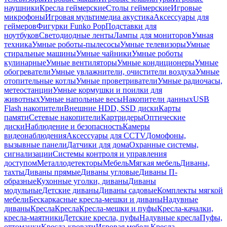
наушники
Кресла геймерские
Столы геймерские
Игровые
микрофоны
Игровая мультимедиа акустика
Аксессуары для
геймеров
Фигурки Funko Pop
Подставки для
ноутбуков
Светодиодные ленты
Лампы для мониторов
Умная
техника
Умные роботы-пылесосы
Умные телевизоры
Умные
стиральные машины
Умные чайники
Умные роботы
кулинарные
Умные вентиляторы
Умные кондиционеры
Умные
обогреватели
Умные увлажнители, очистители воздуха
Умные
отопительные котлы
Умные проветриватели
Умные радиочасы,
метеостанции
Умные кормушки и поилки для
животных
Умные напольные весы
Накопители данных
USB
Flash накопители
Внешние HDD, SSD диски
Карты
памяти
Сетевые накопители
Картридеры
Оптические
диски
Наблюдение и безопасность
Камеры
видеонаблюдения
Аксессуары для CCTV
Домофоны,
вызывные панели
Датчики для дома
Охранные системы,
сигнализации
Системы контроля и управления
доступом
Металлодетекторы
Мебель
Мягкая мебель
Диваны,
тахты
Диваны прямые
Диваны угловые
Диваны П-
образные
Кухонные уголки, диваны
Диваны
модульные
Детские диваны
Диваны садовые
Комплекты мягкой
мебели
Бескаркасные кресла-мешки и диваны
Надувные
диваны
Кресла
Кресла
Кресла-мешки и пуфы
Кресла-качалки,
кресла-маятники
Детские кресла, пуфы
Надувные кресла
Пуфы,
оттоманки
Кресла-кровати
Игровая мебель
Кресла