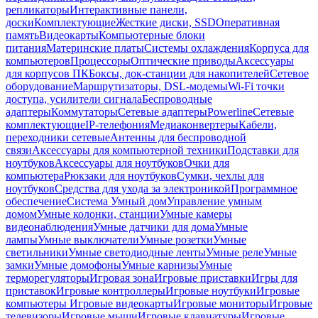
репликаторы
Интерактивные панели,
доски
Комплектующие
Жесткие диски, SSD
Оперативная
память
Видеокарты
Компьютерные блоки
питания
Материнские платы
Системы охлаждения
Корпуса для
компьютеров
Процессоры
Оптические приводы
Аксессуары
для корпусов ПК
Боксы, док-станции для накопителей
Сетевое
оборудование
Маршрутизаторы, DSL-модемы
Wi-Fi точки
доступа, усилители сигнала
Беспроводные
адаптеры
Коммутаторы
Сетевые адаптеры
Powerline
Сетевые
комплектующие
IP-телефония
Медиаконвертеры
Кабели,
переходники сетевые
Антенны для беспроводной
связи
Аксессуары для компьютерной техники
Подставки для
ноутбуков
Аксессуары для ноутбуков
Очки для
компьютера
Рюкзаки для ноутбуков
Сумки, чехлы для
ноутбуков
Средства для ухода за электроникой
Программное
обеспечение
Система Умный дом
Управление умным
домом
Умные колонки, станции
Умные камеры
видеонаблюдения
Умные датчики для дома
Умные
лампы
Умные выключатели
Умные розетки
Умные
светильники
Умные светодиодные ленты
Умные реле
Умные
замки
Умные домофоны
Умные карнизы
Умные
терморегуляторы
Игровая зона
Игровые приставки
Игры для
приставок
Игровые контроллеры
Игровые ноутбуки
Игровые
компьютеры
Игровые видеокарты
Игровые мониторы
Игровые
телевизоры
Игровые мыши
Игровые клавиатуры
Игровые