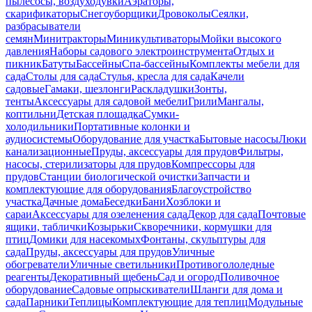
пылесосы, воздуходувки
Аэраторы,
скарификаторы
Снегоуборщики
Дровоколы
Сеялки,
разбрасыватели
семян
Минитракторы
Миникультиваторы
Мойки высокого
давления
Наборы садового электроинструмента
Отдых и
пикник
Батуты
Бассейны
Спа-бассейны
Комплекты мебели для
сада
Столы для сада
Стулья, кресла для сада
Качели
садовые
Гамаки, шезлонги
Раскладушки
Зонты,
тенты
Аксессуары для садовой мебели
Грили
Мангалы,
коптильни
Детская площадка
Сумки-
холодильники
Портативные колонки и
аудиосистемы
Оборудование для участка
Бытовые насосы
Люки
канализационные
Пруды, аксессуары для прудов
Фильтры,
насосы, стерилизаторы для прудов
Компрессоры для
прудов
Станции биологической очистки
Запчасти и
комплектующие для оборудования
Благоустройство
участка
Дачные дома
Беседки
Бани
Хозблоки и
сараи
Аксессуары для озеленения сада
Декор для сада
Почтовые
ящики, таблички
Козырьки
Скворечники, кормушки для
птиц
Домики для насекомых
Фонтаны, скульптуры для
сада
Пруды, аксессуары для прудов
Уличные
обогреватели
Уличные светильники
Противогололедные
реагенты
Декоративный щебень
Сад и огород
Поливочное
оборудование
Садовые опрыскиватели
Шланги для дома и
сада
Парники
Теплицы
Комплектующие для теплиц
Модульные