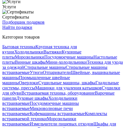
Услуги
Сертификаты
Подборщик подарков
Найти подарки
Категории товаров
Бытовая техника
Крупная техника для
кухни
Холодильники
Вытяжки
Кухонные
плиты
Морозильники
Посудомоечные машины
Настольные
плиты
Винные шкафы
Мини-холодильники
Техника для ухода
за одеждой
Стиральные машины
Стиральные машины
встраиваемые
Утюги
Отпариватели
Швейные, вышивальные
машины
Промышленные швейные
машины
Оверлоки
Сушильные машины, шкафы
Гладильные
системы, прессы
Машинки для удаления катышков
Сушилки
для обуви
Встраиваемая техника, оборудование
Варочные
панели
Духовые шкафы
Холодильники
встраиваемые
Посудомоечные машины
встраиваемые
Микроволновые печи
встраиваемые
Кофемашины встраиваемые
Комплекты
встраиваемой техники
Морозильники
встраиваемые
Измельчители пищевых отходов
Шкафы для