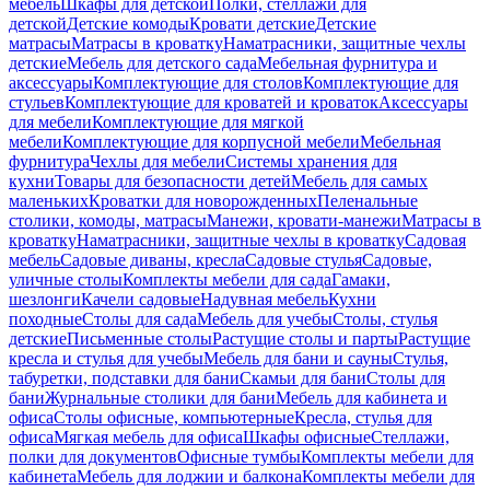
мебель
Шкафы для детской
Полки, стеллажи для
детской
Детские комоды
Кровати детские
Детские
матрасы
Матрасы в кроватку
Наматрасники, защитные чехлы
детские
Мебель для детского сада
Мебельная фурнитура и
аксессуары
Комплектующие для столов
Комплектующие для
стульев
Комплектующие для кроватей и кроваток
Аксессуары
для мебели
Комплектующие для мягкой
мебели
Комплектующие для корпусной мебели
Мебельная
фурнитура
Чехлы для мебели
Системы хранения для
кухни
Товары для безопасности детей
Мебель для самых
маленьких
Кроватки для новорожденных
Пеленальные
столики, комоды, матрасы
Манежи, кровати-манежи
Матрасы в
кроватку
Наматрасники, защитные чехлы в кроватку
Садовая
мебель
Садовые диваны, кресла
Садовые стулья
Садовые,
уличные столы
Комплекты мебели для сада
Гамаки,
шезлонги
Качели садовые
Надувная мебель
Кухни
походные
Столы для сада
Мебель для учебы
Столы, стулья
детские
Письменные столы
Растущие столы и парты
Растущие
кресла и стулья для учебы
Мебель для бани и сауны
Стулья,
табуретки, подставки для бани
Скамьи для бани
Столы для
бани
Журнальные столики для бани
Мебель для кабинета и
офиса
Столы офисные, компьютерные
Кресла, стулья для
офиса
Мягкая мебель для офиса
Шкафы офисные
Стеллажи,
полки для документов
Офисные тумбы
Комплекты мебели для
кабинета
Мебель для лоджии и балкона
Комплекты мебели для