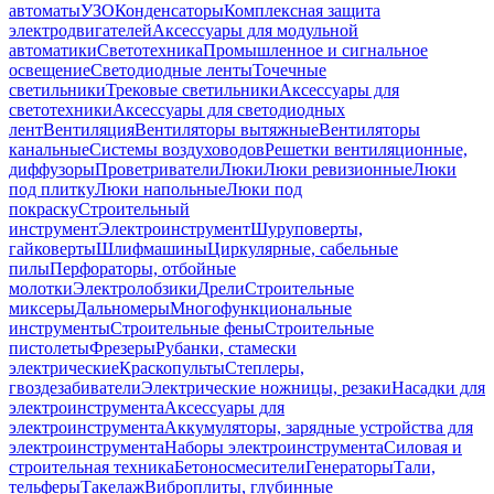
автоматы
УЗО
Конденсаторы
Комплексная защита
электродвигателей
Аксессуары для модульной
автоматики
Светотехника
Промышленное и сигнальное
освещение
Светодиодные ленты
Точечные
светильники
Трековые светильники
Аксессуары для
светотехники
Аксессуары для светодиодных
лент
Вентиляция
Вентиляторы вытяжные
Вентиляторы
канальные
Системы воздуховодов
Решетки вентиляционные,
диффузоры
Проветриватели
Люки
Люки ревизионные
Люки
под плитку
Люки напольные
Люки под
покраску
Строительный
инструмент
Электроинструмент
Шуруповерты,
гайковерты
Шлифмашины
Циркулярные, сабельные
пилы
Перфораторы, отбойные
молотки
Электролобзики
Дрели
Строительные
миксеры
Дальномеры
Многофункциональные
инструменты
Строительные фены
Строительные
пистолеты
Фрезеры
Рубанки, стамески
электрические
Краскопульты
Степлеры,
гвоздезабиватели
Электрические ножницы, резаки
Насадки для
электроинструмента
Аксессуары для
электроинструмента
Аккумуляторы, зарядные устройства для
электроинструмента
Наборы электроинструмента
Силовая и
строительная техника
Бетоносмесители
Генераторы
Тали,
тельферы
Такелаж
Виброплиты, глубинные