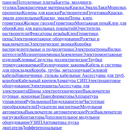
панели
Потолочные плиты
Багеты, молдинги,
уголки
Лакокрасочные материалы
Краски
Эмали
Лаки
Морилки,
пропитки
Колеры для краски
Растворители
Грунтовки
Краски,
эмали аэрозольные
Краски, эмали
Пены, клеи,
герметики
Жидкие гвозди
Герметики
Монтажная пена
Клеи для
обоев
Клеи для напольных покрытий
Очистители,
растворители
Фиксаторы резьбы
Клеи
Герметики,
пены
Электромонтажное оборудование
Розетки и
выключатели
Электрические звонки
Коробки
распределительные и подрозетники
Электропатроны
Вилки,
штепсели
Молниеприемники
Заземление
Электромонтажные
изделия
Клеммы
Средства диэлектрические
Трубки
термоусаживаемые
Изолирующие зажимы
Кабель и системы
для прокладки
Короба, трубы, металлорукав
Силовой
кабель
Наконечники, гильзы кабельные
Аксессуары для труб,
коробов
Кабельный крепеж
Арматура СИП
Электрощитовое
оборудование
Электрощиты
Аксессуары для
электрощита
Шины электротехнические
Выключатели
путевые, концевые
Трансформаторы
Аппаратура
управления
Рубильники
Предохранители
Частотные
преобразователи
Пускатели магнитные
Модульная
автоматика
Выключатели автоматические
Реле
Выключатели
нагрузки
Контакторы
Дополнительное модульное
оборудование
УЗИП
Автоматика пуска
двигателя
Дифференциальные