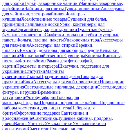
для уборки
Турки, заварочные чайники
Чайники заварочные,
кофейники
Чайники для плиты
Турки, молочники
Аксессуары
для чайников, электрочайников
Фильтры-
кувшины
Хозяйственные товары
Сушилки для белья,
прищепки
Гладильные доски
Урны, контейнеры для
мусора
Органайзеры, корзины, ящики
Туалетная бумага,
бумажные полотенца
Салфетки, мочалки, губки, мусорные
пакеты
Фольга, пленка, пакеты
Упаковочная тара
Аксессуары
для глажения
Аксессуары для стирки
Веревки,
шпагаты
Емкости, дозаторы для моющих средств
Вешалки-
плечики
Мешки хозяйственные
Сувениры
Копилки
Картины,
постеры
Фотоальбомы
Рамки для фотографий,
картин
Предметы интерьера
Шкатулки, подставки для
украшений
Статуэтки
Магниты
сувенирные
Иконы
Праздничный декор
Товары для
праздника
Елки
Аксессуары для елей новогодних
Новогодние
украшения
Светодиодные гирлянды, декорации
Светодиодные
фигуры, игрушки
Временные
татуировки
Фотобутафория
Товары для
маскарада
Подарки
Подарки, подарочные наборы
Подарочные
наборы косметики для лица и тела
Наборы для
бритья
Оформление подарков
Сантехника и
водоснабжение
Сантехника
Душевые кабины, поддоны,
двери
Ванны
Унитазы
Умывальники
Умывальники со
смесителями
Смесители
Душевые панели,