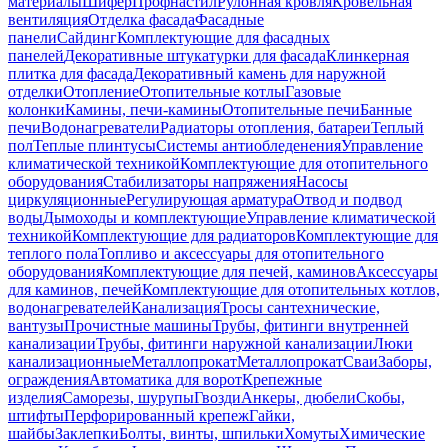
материалы
Шифер
Профнастил
Рулонная кровля
Кровельная
вентиляция
Отделка фасада
Фасадные
панели
Сайдинг
Комплектующие для фасадных
панелей
Декоративные штукатурки для фасада
Клинкерная
плитка для фасада
Декоративный камень для наружной
отделки
Отопление
Отопительные котлы
Газовые
колонки
Камины, печи-камины
Отопительные печи
Банные
печи
Водонагреватели
Радиаторы отопления, батареи
Теплый
пол
Теплые плинтусы
Системы антиобледенения
Управление
климатической техникой
Комплектующие для отопительного
оборудования
Стабилизаторы напряжения
Насосы
циркуляционные
Регулирующая арматура
Отвод и подвод
воды
Дымоходы и комплектующие
Управление климатической
техникой
Комплектующие для радиаторов
Комплектующие для
теплого пола
Топливо и аксессуары для отопительного
оборудования
Комплектующие для печей, каминов
Аксессуары
для каминов, печей
Комплектующие для отопительных котлов,
водонагревателей
Канализация
Тросы сантехнические,
вантузы
Прочистные машины
Трубы, фитинги внутренней
канализации
Трубы, фитинги наружной канализации
Люки
канализационные
Металлопрокат
Металлопрокат
Сваи
Заборы,
ограждения
Автоматика для ворот
Крепежные
изделия
Саморезы, шурупы
Гвозди
Анкеры, дюбели
Скобы,
штифты
Перфорированный крепеж
Гайки,
шайбы
Заклепки
Болты, винты, шпильки
Хомуты
Химические