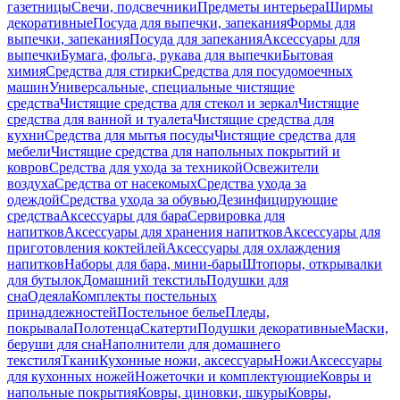
газетницы
Свечи, подсвечники
Предметы интерьера
Ширмы
декоративные
Посуда для выпечки, запекания
Формы для
выпечки, запекания
Посуда для запекания
Аксессуары для
выпечки
Бумага, фольга, рукава для выпечки
Бытовая
химия
Средства для стирки
Средства для посудомоечных
машин
Универсальные, специальные чистящие
средства
Чистящие средства для стекол и зеркал
Чистящие
средства для ванной и туалета
Чистящие средства для
кухни
Средства для мытья посуды
Чистящие средства для
мебели
Чистящие средства для напольных покрытий и
ковров
Средства для ухода за техникой
Освежители
воздуха
Средства от насекомых
Средства ухода за
одеждой
Средства ухода за обувью
Дезинфицирующие
средства
Аксессуары для бара
Сервировка для
напитков
Аксессуары для хранения напитков
Аксессуары для
приготовления коктейлей
Аксессуары для охлаждения
напитков
Наборы для бара, мини-бары
Штопоры, открывалки
для бутылок
Домашний текстиль
Подушки для
сна
Одеяла
Комплекты постельных
принадлежностей
Постельное белье
Пледы,
покрывала
Полотенца
Скатерти
Подушки декоративные
Маски,
беруши для сна
Наполнители для домашнего
текстиля
Ткани
Кухонные ножи, аксессуары
Ножи
Аксессуары
для кухонных ножей
Ножеточки и комплектующие
Ковры и
напольные покрытия
Ковры, циновки, шкуры
Ковры,