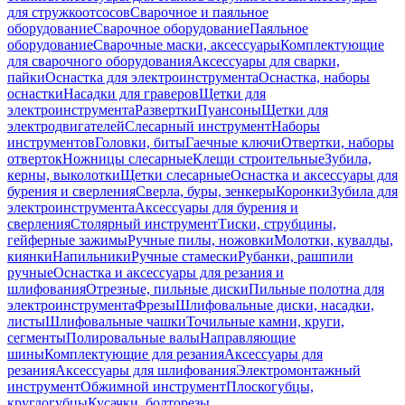
для стружкоотсосов
Сварочное и паяльное
оборудование
Сварочное оборудование
Паяльное
оборудование
Сварочные маски, аксессуары
Комплектующие
для сварочного оборудования
Аксессуары для сварки,
пайки
Оснастка для электроинструмента
Оснастка, наборы
оснастки
Насадки для граверов
Щетки для
электроинструмента
Развертки
Пуансоны
Щетки для
электродвигателей
Слесарный инструмент
Наборы
инструментов
Головки, биты
Гаечные ключи
Отвертки, наборы
отверток
Ножницы слесарные
Клещи строительные
Зубила,
керны, выколотки
Щетки слесарные
Оснастка и аксессуары для
бурения и сверления
Сверла, буры, зенкеры
Коронки
Зубила для
электроинструмента
Аксессуары для бурения и
сверления
Столярный инструмент
Тиски, струбцины,
гейферные зажимы
Ручные пилы, ножовки
Молотки, кувалды,
киянки
Напильники
Ручные стамески
Рубанки, рашпили
ручные
Оснастка и аксессуары для резания и
шлифования
Отрезные, пильные диски
Пильные полотна для
электроинструмента
Фрезы
Шлифовальные диски, насадки,
листы
Шлифовальные чашки
Точильные камни, круги,
сегменты
Полировальные валы
Направляющие
шины
Комплектующие для резания
Аксессуары для
резания
Аксессуары для шлифования
Электромонтажный
инструмент
Обжимной инструмент
Плоскогубцы,
круглогубцы
Кусачки, болторезы,