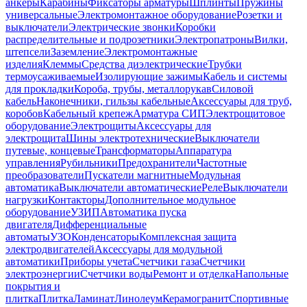
анкеры
Карабины
Фиксаторы арматуры
Шплинты
Пружины
универсальные
Электромонтажное оборудование
Розетки и
выключатели
Электрические звонки
Коробки
распределительные и подрозетники
Электропатроны
Вилки,
штепсели
Заземление
Электромонтажные
изделия
Клеммы
Средства диэлектрические
Трубки
термоусаживаемые
Изолирующие зажимы
Кабель и системы
для прокладки
Короба, трубы, металлорукав
Силовой
кабель
Наконечники, гильзы кабельные
Аксессуары для труб,
коробов
Кабельный крепеж
Арматура СИП
Электрощитовое
оборудование
Электрощиты
Аксессуары для
электрощита
Шины электротехнические
Выключатели
путевые, концевые
Трансформаторы
Аппаратура
управления
Рубильники
Предохранители
Частотные
преобразователи
Пускатели магнитные
Модульная
автоматика
Выключатели автоматические
Реле
Выключатели
нагрузки
Контакторы
Дополнительное модульное
оборудование
УЗИП
Автоматика пуска
двигателя
Дифференциальные
автоматы
УЗО
Конденсаторы
Комплексная защита
электродвигателей
Аксессуары для модульной
автоматики
Приборы учета
Счетчики газа
Счетчики
электроэнергии
Счетчики воды
Ремонт и отделка
Напольные
покрытия и
плитка
Плитка
Ламинат
Линолеум
Керамогранит
Спортивные