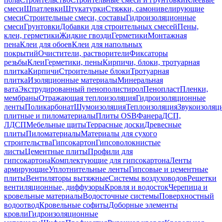
смеси
Шпатлевки
Штукатурки
Стяжки, самонивелирующие
смеси
Строительные смеси, составы
Гидроизоляционные
смеси
Грунтовки
Добавки для строительных смесей
Пены,
клеи, герметики
Жидкие гвозди
Герметики
Монтажная
пена
Клеи для обоев
Клеи для напольных
покрытий
Очистители, растворители
Фиксаторы
резьбы
Клеи
Герметики, пены
Кирпичи, блоки, тротуарная
плитка
Кирпичи
Строительные блоки
Тротуарная
плитка
Изоляционные материалы
Минеральная
вата
Экструдированный пенополистирол
Пенопласт
Пленки,
мембраны
Отражающая теплоизоляция
Гидроизоляционные
ленты
Поликарбонат
Шумоизоляция
Теплоизоляция
Звукоизоляц
плитные и пиломатериалы
Плиты OSB
Фанера
ДСП,
ЛДСП
Мебельные щиты
Террасные доски
Древесные
плиты
Пиломатериалы
Материалы для сухого
строительства
Гипсокартон
Гипсоволокнистые
листы
Цементные плиты
Профили для
гипсокартона
Комплектующие для гипсокартона
Ленты
армирующие
Уплотнительные ленты
Гипсовые и цементные
плиты
Вентиляторы вытяжные
Системы воздуховодов
Решетки
вентиляционные, диффузоры
Кровля и водосток
Черепица и
кровельные материалы
Водосточные системы
Поверхностный
водоотвод
Кровельные софиты
Доборные элементы
кровли
Гидроизоляционные