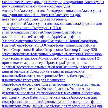
хлебопечек
Аксессуары для тостеров, сэндвичниц
Аксессуары
для кухонных комбайнов
Аксессуары для
мясорубок
Аксессуары для блендеров, миксеров
Аксессуары
для сушилок овощей и фруктов
Аксессуары для
йогуртниц
Аксессуары для аэрогрилей,
электрогрилей
Аксессуары для соковыжималок
Средства для
ухода за техникой
Смартфоны, ТВ и
электроника
Смартфоны
Смартфоны
Смартфоны
восстановленные
Смартфоны Apple
Смартфоны
Xiaomi
Смартфоны Samsung
Смартфоны Honor
Смартфоны
Huawei
Смартфоны POCO
Смартфоны Infinix
Смартфоны
Tecno
Смартфоны Realme
Смартфоны Samsung Galaxy S26
series
Кнопочные телефоны
Складные смартфоны
Телевизоры,
мониторы
Телевизоры
Мониторы
Мониторы-телевизоры
ТВ-
приставки и медиаплееры
Проекторы
Проекционные
экраны
Профессиональные дисплеи
Планшеты, электронные
книги
Планшеты
Электронные книги
Графические
планшеты
Блокноты электронные
Чехлы, бамперы для
планшетов
Аксессуары для планшетов,
смартфонов
Аксессуары для электронных книг
Смарт-часы,
аксессуары
Умные часы
Фитнес-браслеты
Умные часы
детские
Умные часы, фитнес-браслеты
Ремешки, аксессуары
для умных часов
Кабели для умных часов
Аксессуары для
смартфонов, планшетов
Зарядные устройства для телефонов,
планшетов
Чехлы, защитные стекла для телефонов
Чехлы для