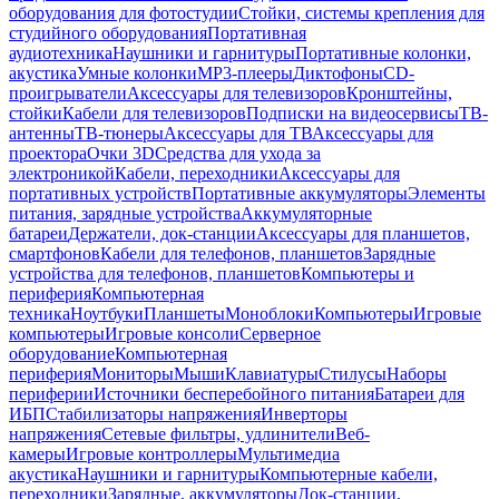
оборудования для фотостудии
Стойки, системы крепления для
студийного оборудования
Портативная
аудиотехника
Наушники и гарнитуры
Портативные колонки,
акустика
Умные колонки
MP3-плееры
Диктофоны
CD-
проигрыватели
Аксессуары для телевизоров
Кронштейны,
стойки
Кабели для телевизоров
Подписки на видеосервисы
ТВ-
антенны
ТВ-тюнеры
Аксессуары для ТВ
Аксессуары для
проектора
Очки 3D
Средства для ухода за
электроникой
Кабели, переходники
Аксессуары для
портативных устройств
Портативные аккумуляторы
Элементы
питания, зарядные устройства
Аккумуляторные
батареи
Держатели, док-станции
Аксессуары для планшетов,
смартфонов
Кабели для телефонов, планшетов
Зарядные
устройства для телефонов, планшетов
Компьютеры и
периферия
Компьютерная
техника
Ноутбуки
Планшеты
Моноблоки
Компьютеры
Игровые
компьютеры
Игровые консоли
Серверное
оборудование
Компьютерная
периферия
Мониторы
Мыши
Клавиатуры
Стилусы
Наборы
периферии
Источники бесперебойного питания
Батареи для
ИБП
Стабилизаторы напряжения
Инверторы
напряжения
Сетевые фильтры, удлинители
Веб-
камеры
Игровые контроллеры
Мультимедиа
акустика
Наушники и гарнитуры
Компьютерные кабели,
переходники
Зарядные, аккумуляторы
Док-станции,