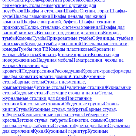
геймерские
Столы геймерские
Подставки для
ноутбуков
Шкафы и стеллажи
Шкафы
Стенки, горки
Шкафы-
купе
Шкафы-гармошки
Шкафы-пеналы для жилой
комнаты
Шкафы с витриной, буфеты
Шкафы, секции в
прихожую
Полки, стеллажи, системы хранения
Шкафы для
ванной комнаты
Вешалки, подставки для зонтов
Комоды,
тумбы
Комоды
Тумбы
Прикроватные тумбы
Обувницы, тумбы в
прихожую
Комоды, тумбы для ванной
Пеленальные столики,
комоды
Тумбы под ТВ
Комоды пластиковые
Кровати и
матрасы
Матрасы
Кровати
Детские кровати
Кроватки для
новорожденных
Надувная мебель
Наматрасники, чехлы на
матрас
Основания для
кроватей
Подматрасники
Раскладушки
Кровати-трансформеры,
шкафы-кровати
Кровати-домики
Столы
Кухонные
столы
Барные столы
Столы письменные,
компьютерные
Детские столы
Туалетные столики
Журнальные
столы
Садовые столы
Растущие столы и парты
Столы,
журнальные столики для бани
Приставные
столики
Консольные столики
Обеденные группы
Столы-
книги
Стулья
Кухонные стулья, табуреты
Барные стулья,
табуреты
Компьютерные кресла, стулья
Геймерские
кресла
Детские стулья, табуреты
Банкетки, скамьи
Садовые
кресла, стулья, табуреты
Стулья, табуреты для бани
Стульчики
для кормления
Кухня
Кухонный гарнитур
Кухонные