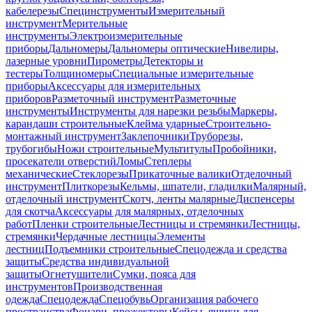
кабелерезы
Специнструменты
Измерительный
инструмент
Мерительные
инструменты
Электроизмерительные
приборы
Дальномеры
Дальномеры оптические
Нивелиры,
лазерные уровни
Пирометры
Детекторы и
тестеры
Толщиномеры
Специальные измерительные
приборы
Аксессуары для измерительных
приборов
Разметочный инструмент
Разметочные
инструменты
Инструменты для нарезки резьбы
Маркеры,
карандаши строительные
Клейма ударные
Строительно-
монтажный инструмент
Заклепочники
Труборезы,
трубогибы
Ножи строительные
Мультитулы
Пробойники,
просекатели отверстий
Ломы
Степлеры
механические
Стеклорезы
Прикаточные валики
Отделочный
инструмент
Плиткорезы
Кельмы, шпатели, гладилки
Малярный,
отделочный инструмент
Скотч, ленты малярные
Диспенсеры
для скотча
Аксессуары для малярных, отделочных
работ
Пленки строительные
Лестницы и стремянки
Лестницы,
стремянки
Чердачные лестницы
Элементы
лестниц
Подъемники строительные
Спецодежда и средства
защиты
Средства индивидуальной
защиты
Огнетушители
Сумки, пояса для
инструментов
Производственная
одежда
Спецодежда
Спецобувь
Организация рабочего
пространства
Фонари, прожекторы
Кейсы, ящики для