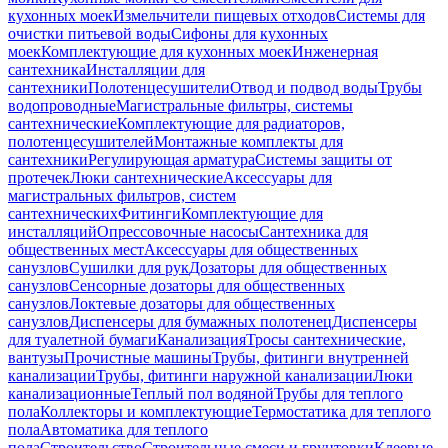
кухонных моек
Измельчители пищевых отходов
Системы для
очистки питьевой воды
Сифоны для кухонных
моек
Комплектующие для кухонных моек
Инженерная
сантехника
Инсталляции для
сантехники
Полотенцесушители
Отвод и подвод воды
Трубы
водопроводные
Магистральные фильтры, системы
сантехнические
Комплектующие для радиаторов,
полотенцесушителей
Монтажные комплекты для
сантехники
Регулирующая арматура
Системы защиты от
протечек
Люки сантехнические
Аксессуары для
магистральных фильтров, систем
сантехнических
Фитинги
Комплектующие для
инсталляций
Опрессовочные насосы
Сантехника для
общественных мест
Аксессуары для общественных
санузлов
Сушилки для рук
Дозаторы для общественных
санузлов
Сенсорные дозаторы для общественных
санузлов
Локтевые дозаторы для общественных
санузлов
Диспенсеры для бумажных полотенец
Диспенсеры
для туалетной бумаги
Канализация
Тросы сантехнические,
вантузы
Прочистные машины
Трубы, фитинги внутренней
канализации
Трубы, фитинги наружной канализации
Люки
канализационные
Теплый пол водяной
Трубы для теплого
пола
Коллекторы и комплектующие
Термостатика для теплого
пола
Автоматика для теплого
пола
Строительство
Строительные смеси и грунтовки
Клеевые