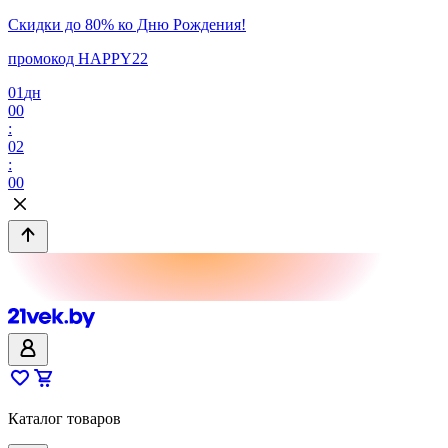
Скидки до 80% ко Дню Рождения!
промокод HAPPY22
01
дн
00
:
02
:
00
Каталог товаров