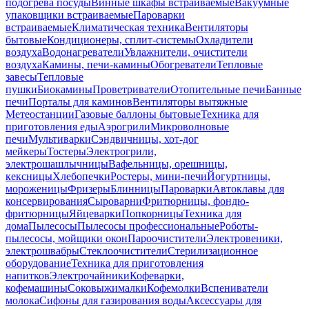
подогрева посуды
Винные шкафы встраиваемые
Вакуумные
упаковщики встраиваемые
Пароварки
встраиваемые
Климатическая техника
Вентиляторы
бытовые
Кондиционеры, сплит-системы
Охладители
воздуха
Водонагреватели
Увлажнители, очистители
воздуха
Камины, печи-камины
Обогреватели
Тепловые
завесы
Тепловые
пушки
Биокамины
Проветриватели
Отопительные печи
Банные
печи
Порталы для каминов
Вентиляторы вытяжные
Метеостанции
Газовые баллоны бытовые
Техника для
приготовления еды
Аэрогрили
Микроволновые
печи
Мультиварки
Сэндвичницы, хот-дог
мейкеры
Тостеры
Электрогрили,
электрошашлычницы
Вафельницы, орешницы,
кексницы
Хлебопечки
Ростеры, мини-печи
Йогуртницы,
мороженицы
Фризеры
Блинницы
Пароварки
Автоклавы для
консервирования
Сыроварни
Фритюрницы, фондю-
фритюрницы
Яйцеварки
Попкорницы
Техника для
дома
Пылесосы
Пылесосы профессиональные
Роботы-
пылесосы, мойщики окон
Пароочистители
Электровеники,
электрошвабры
Стеклоочистители
Стерилизационное
оборудование
Техника для приготовления
напитков
Электрочайники
Кофеварки,
кофемашины
Соковыжималки
Кофемолки
Вспениватели
молока
Сифоны для газирования воды
Аксессуары для