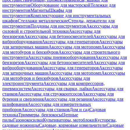
инструментов
Оборудование для мастерской
Тележки для
инструментов
Магниты
Шкафы для
инструментов
Комплектующие для инструментальных
шкафов
Стеллажи металлические
Стенды, держатели для
инструментов
Поддоны для инструментов
Аксессуары для
силовой и строительной техники
Аксессуары для
бензорезов
Аксессуары для бетоносмесителей
Аксессуары для
виброоборудования
Аксессуары для генераторов
Аксессуары
для затирочных машин
Аксессуары для мотопомп
Аксессуары
для мотобуров и бензобуров
Аксессуары для строительного
инструмента
Аксессуары пневмооборудования
Аксессуары для
бензорезов
Аксессуары для бетоносмесителей
Аксессуары для
виброоборудования
Аксессуары для генераторов
Аксессуары
для затирочных машин
Аксессуары для мотопомп
Аксессуары
для мотобуров и бензобуров
Аксессуары для
электроинструмента
Аксессуары для компрессоров,
пневмосистем
Аксессуары для сварки, пайки
Аксессуары для
станков
Аксессуары для стружкоотсосов
Аксессуары для
бурения и сверления
Аксессуары для резания
Аксессуары для
шлифования
Аксессуары для измерительных
приборов
Аксессуары для станков
Дом и сад
Садовая
техника
Триммеры, бензокосы
Цепные
пилы
Газонокосилки
Культиваторы, мотоблоки
Кусторезы,
садовые ножницы
Садовые, кормовые измельчители
Садовые