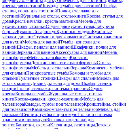
модули
Столешницы для кухни
Мебель для гостиной
Диваны,
кресла для гостиной
Комоды, тумбы для гостиной
Шкафы,
стенки, горки для гостиной
Полки, стеллажи для
гостиной
Журнальные столы, столы-книги
Кресла, стулья для
дома
Кресла-качалки, кресла-маятники
Мебель для
кухни
Столы, столики
Стулья для кухни
Стулья, табуреты
барные
Кухонный гарнитур
Кухонные модули
Кухонные
уголки, диваны
Стульчики для кормления
Системы хранения
для кухни
Мебель для ванной
Тумбы, консоли для
ванной
Шкафы, пеналы для ванной
Шкафчики, полки для
ванной
Зеркала для ванной
Аксессуары для ванной
Мебель-
трансформер
Мебель-трансформер
Кровати-
трансформеры
Детские кроватки-трансформеры
Столы-
трансформеры
Мебель для спальни
Зеркала
Комплекты мебели
для спальни
Прикроватные тумбы
Комоды и тумбы для
спальни
Туалетные столики
Шкафы для спальни
Мебель для
жилых комнат
Диваны, кресла для дома
Шкафы, стенки,
секции
Полки, стеллажи, системы хранения
Стулья,
кресла
Комоды и тумбы
Журнальные столы, столы-
книги
Кресла-качалки, кресла-маятники
Мебель для
телевизора
Комоды, тумбы под телевизор
Кронштейны, стойки
для телевизора
Каминокомплекты под телевизор
Мебель для
прихожей
Секции, тумбы в прихожую
Полки и системы
хранения в прихожую
Вешалки, подставки для
зонтов
Банкетки, скамьи
Ключницы, газетницы
Детская