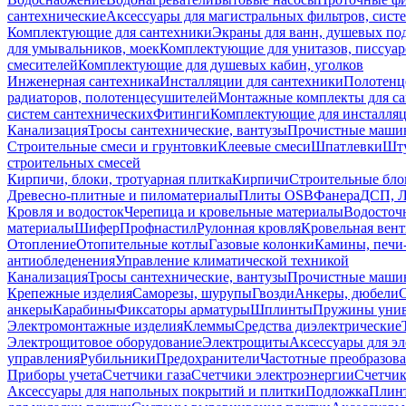
сантехнические
Аксессуары для магистральных фильтров, сист
Комплектующие для сантехники
Экраны для ванн, душевых по
для умывальников, моек
Комплектующие для унитазов, писсуар
смесителей
Комплектующие для душевых кабин, уголков
Инженерная сантехника
Инсталляции для сантехники
Полотенц
радиаторов, полотенцесушителей
Монтажные комплекты для с
систем сантехнических
Фитинги
Комплектующие для инсталля
Канализация
Тросы сантехнические, вантузы
Прочистные маши
Строительные смеси и грунтовки
Клеевые смеси
Шпатлевки
Шту
строительных смесей
Кирпичи, блоки, тротуарная плитка
Кирпичи
Строительные бло
Древесно-плитные и пиломатериалы
Плиты OSB
Фанера
ДСП, 
Кровля и водосток
Черепица и кровельные материалы
Водосточ
материалы
Шифер
Профнастил
Рулонная кровля
Кровельная вен
Отопление
Отопительные котлы
Газовые колонки
Камины, печи
антиобледенения
Управление климатической техникой
Канализация
Тросы сантехнические, вантузы
Прочистные маши
Крепежные изделия
Саморезы, шурупы
Гвозди
Анкеры, дюбели
анкеры
Карабины
Фиксаторы арматуры
Шплинты
Пружины унив
Электромонтажные изделия
Клеммы
Средства диэлектрические
Электрощитовое оборудование
Электрощиты
Аксессуары для э
управления
Рубильники
Предохранители
Частотные преобразов
Приборы учета
Счетчики газа
Счетчики электроэнергии
Счетчи
Аксессуары для напольных покрытий и плитки
Подложка
Плинт