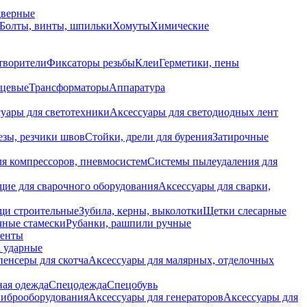
дверные
Болты, винты, шпильки
Хомуты
Химические
творители
Фиксаторы резьбы
Клеи
Герметики, пены
нцевые
Трансформаторы
Аппаратура
уары для светотехники
Аксессуары для светодиодных лент
езы, резчики швов
Стойки, дрели для бурения
Затирочные
ля компрессоров, пневмосистем
Системы пылеудаления для
ие для сварочного оборудования
Аксессуары для сварки,
щи строительные
Зубила, керны, выколотки
Щетки слесарные
чные стамески
Рубанки, рашпили ручные
енты
 ударные
енсеры для скотча
Аксессуары для малярных, отделочных
ная одежда
Спецодежда
Спецобувь
виброоборудования
Аксессуары для генераторов
Аксессуары для