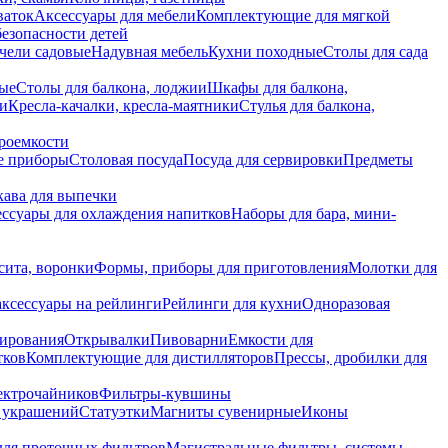
ваток
Аксессуары для мебели
Комплектующие для мягкой
безопасности детей
чели садовые
Надувная мебель
Кухни походные
Столы для сада
вые
Столы для балкона, лоджии
Шкафы для балкона,
ии
Кресла-качалки, кресла-маятники
Стулья для балкона,
роемкости
е приборы
Столовая посуда
Посуда для сервировки
Предметы
укава для выпечки
ссуары для охлаждения напитков
Наборы для бара, мини-
сита, воронки
Формы, приборы для приготовления
Молотки для
аксессуары на рейлинги
Рейлинги для кухни
Одноразовая
вирования
Открывалки
Пивоварни
Емкости для
тков
Комплектующие для дистилляторов
Прессы, дробилки для
лектрочайников
Фильтры-кувшины
я украшений
Статуэтки
Магниты сувенирные
Иконы
ля проточных фильтров
Магистральные фильтры, системы