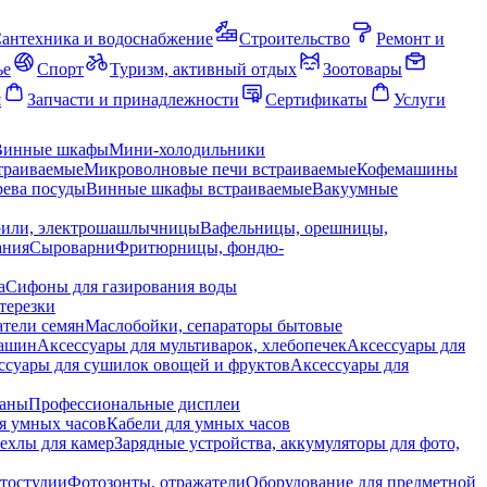
антехника и водоснабжение
Строительство
Ремонт и
ье
Спорт
Туризм, активный отдых
Зоотовары
я
Запчасти и принадлежности
Сертификаты
Услуги
Винные шкафы
Мини-холодильники
траиваемые
Микроволновые печи встраиваемые
Кофемашины
ева посуды
Винные шкафы встраиваемые
Вакуумные
рили, электрошашлычницы
Вафельницы, орешницы,
ания
Сыроварни
Фритюрницы, фондю-
а
Сифоны для газирования воды
терезки
тели семян
Маслобойки, сепараторы бытовые
машин
Аксессуары для мультиварок, хлебопечек
Аксессуары для
ссуары для сушилок овощей и фруктов
Аксессуары для
раны
Профессиональные дисплеи
я умных часов
Кабели для умных часов
ехлы для камер
Зарядные устройства, аккумуляторы для фото,
тостудии
Фотозонты, отражатели
Оборудование для предметной