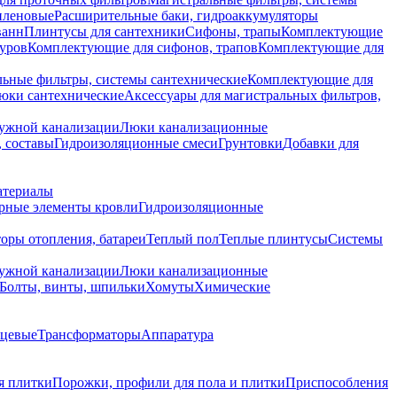
иленовые
Расширительные баки, гидроаккумуляторы
ванн
Плинтусы для сантехники
Сифоны, трапы
Комплектующие
уров
Комплектующие для сифонов, трапов
Комплектующие для
ьные фильтры, системы сантехнические
Комплектующие для
юки сантехнические
Аксессуары для магистральных фильтров,
ружной канализации
Люки канализационные
 составы
Гидроизоляционные смеси
Грунтовки
Добавки для
атериалы
рные элементы кровли
Гидроизоляционные
оры отопления, батареи
Теплый пол
Теплые плинтусы
Системы
ружной канализации
Люки канализационные
Болты, винты, шпильки
Хомуты
Химические
нцевые
Трансформаторы
Аппаратура
я плитки
Порожки, профили для пола и плитки
Приспособления