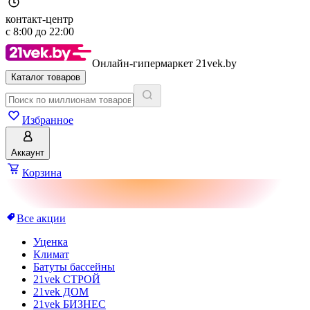
контакт-центр
с
8:00
до
22:00
Онлайн-гипермаркет 21vek.by
Каталог товаров
Избранное
Аккаунт
Корзина
Все акции
Уценка
Климат
Батуты бассейны
21vek СТРОЙ
21vek ДОМ
21vek БИЗНЕС