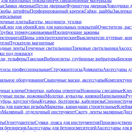
 для напольных покрытий
Реставрационные материалы
ые
Замки дверные
Петли дверные
Фурнитура дверная
Доводчики 
Скобы, штифты
Перфорированный крепеж
Гайки, шайбы
Заклепки
ерсальные
лочные плиты
Багеты, молдинги, уголки
на
Клеи для обоев
Клеи для напольных покрытий
Очистители, рас
Трубки термоусаживаемые
Изолирующие зажимы
лектрощита
Шины электротехнические
Выключатели путевые, ко
атели
Пускатели магнитные
одные ленты
Точечные светильники
Трековые светильники
Аксесс
и под покраску
ли, тельферы
Такелаж
Виброплиты, глубинные вибраторы
Бензор
сосы профессиональные
Стружкоотсосы
Домкраты
Аксессуары д
аяльное оборудование
Сварочные маски, аксессуары
Комплектующ
ечные ключи
Отвертки, наборы отверток
Ножницы слесарные
Кле
учные пилы, ножовки
Молотки, кувалды, киянки
Напильники
Ру
убцы, круглогубцы
Кусачки, болторезы, кабелерезы
Специнструм
ы для нарезки резьбы
Маркеры, карандаши строительные
Клейма
и
Малярный, отделочный инструмент
Скотч, ленты малярные
Дисп
иты
Огнетушители
Сумки, пояса для инструментов
Производствен
я бензорезов
Аксессуары для бетоносмесителей
Аксессуары для 