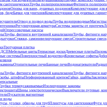
ем сантехнических
Трубы полипропиленовые
Фитинги полипроп
ддонов
Опоры для ванн, душевых поддонов
Комплектующие для 
ов, биде
Бачки для унитазов
Комплектующие для душевых гарнит
есушители
Отвод и подвод воды
Трубы водопроводные
Магистрал
антехники
Регулирующая арматура
Системы защиты от протечек
Л
ций
Опрессовочные насосы
ны
Трубы, фитинги внутренней канализации
Трубы, фитинги на
катурки
Стяжки, самонивелирующие смеси
Строительные смеси,
ки
Тротуарная плитка
ЛДСП
Мебельные щиты
Террасные доски
Древесные плиты
Пилом
ные системы
Поверхностный водоотвод
Кровельные софиты
Добо
тиляция
-камины
Отопительные печи
Банные печи
Водонагреватели
Радиат
ны
Трубы, фитинги внутренней канализации
Трубы, фитинги на
Скобы, штифты
Перфорированный крепеж
Гайки, шайбы
Заклепки
ерсальные
Трубки термоусаживаемые
Изолирующие зажимы
лектрощита
Шины электротехнические
Выключатели путевые, ко
атели
Пускатели магнитные
ки воды
усы, уголки, обводы для труб
Плинтусы для сантехники
Фуги дл