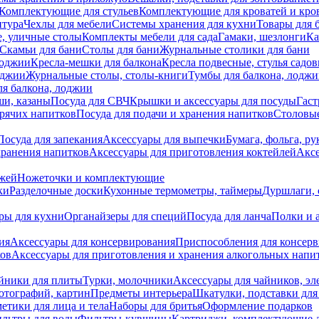
Комплектующие для стульев
Комплектующие для кроватей и кро
итура
Чехлы для мебели
Системы хранения для кухни
Товары для 
, уличные столы
Комплекты мебели для сада
Гамаки, шезлонги
Ка
Скамьи для бани
Столы для бани
Журнальные столики для бани
лоджии
Кресла-мешки для балкона
Кресла подвесные, стулья садо
оджии
Журнальные столы, столы-книги
Тумбы для балкона, лодж
я балкона, лоджии
ши, казаны
Посуда для СВЧ
Крышки и аксессуары для посуды
Гаст
орячих напитков
Посуда для подачи и хранения напитков
Столовы
Посуда для запекания
Аксессуары для выпечки
Бумага, фольга, р
хранения напитков
Аксессуары для приготовления коктейлей
Аксе
ожей
Ножеточки и комплектующие
ки
Разделочные доски
Кухонные термометры, таймеры
Дуршлаги, 
ры для кухни
Органайзеры для специй
Посуда для ланча
Полки и 
ия
Аксессуары для консервирования
Приспособления для консер
ков
Аксессуары для приготовления и хранения алкогольных напи
йники для плиты
Турки, молочники
Аксессуары для чайников, э
отографий, картин
Предметы интерьера
Шкатулки, подставки дл
етики для лица и тела
Наборы для бритья
Оформление подарков
льтры для воды
Фильтры-кувшины
Картриджи, комплектующие д