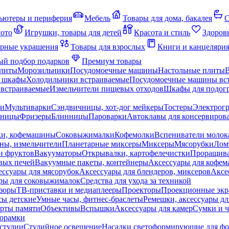
ьютеры и периферия
Мебель
Товары для дома, бакалея
С
мото
Игрушки, товары для детей
Красота и стиль
Здоров
рные украшения
Товары для взрослых
Книги и канцеляри
й подбор подарков
Премиум товары
плиты
Морозильники
Посудомоечные машины
Настольные плиты
 шкафы
Холодильники встраиваемые
Посудомоечные машины вс
встраиваемые
Измельчители пищевых отходов
Шкафы для подогр
чи
Мультиварки
Сэндвичницы, хот-дог мейкеры
Тостеры
Электрог
еницы
Фризеры
Блинницы
Пароварки
Автоклавы для консервиров
ки, кофемашины
Соковыжималки
Кофемолки
Вспениватели молок
ны, измельчители
Планетарные миксеры
Миксеры
Мясорубки
Лом
и фруктов
Вакууматоры
Открывалки, картофелечистки
Проращива
вых печей
Вакуумные пакеты, контейнеры
Аксессуары для кофе
ессуары для мясорубок
Аксессуары для блендеров, миксеров
Аксе
ры для соковыжималок
Средства для ухода за техникой
зоры
ТВ-приставки и медиаплееры
Проекторы
Проекционные эк
сы детские
Умные часы, фитнес-браслеты
Ремешки, аксессуары дл
рты памяти
Объективы
Вспышки
Аксессуары для камер
Сумки и ч
орамки
студии
Студийное освещение
Насадки светоформирующие для фо