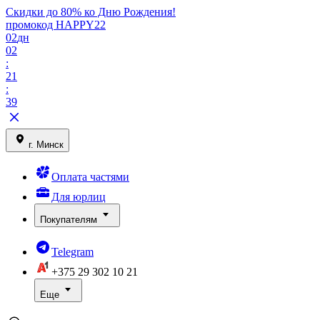
Скидки до 80% ко Дню Рождения!
промокод HAPPY22
02
дн
02
:
21
:
39
г. Минск
Оплата частями
Для юрлиц
Покупателям
Telegram
+375 29
302 10 21
Еще