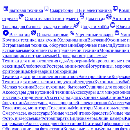
Бытовая техника
Смартфоны, ТВ и электроника
Комп
отделка
Строительный инструмент
Дом и сад
Авто и 
Товары для бизнеса, склада и офиса
Досуг и хобби
Ювели
Все акции
Оплата частями
Уцененные товары
Умны
Крупная техника для кухни
Холодильники
Вытяжки
Кухонные 
Встраиваемая техника, оборудование
Варочные панели
Духовые
встраиваемые
Комплекты встраиваемой техники
Морозильники 
упаковщики встраиваемые
Пароварки встраиваемые
Техника для приготовления еды
Аэрогрили
Микроволновые пе
кексницы
Хлебопечки
Ростеры, мини-печи
Йогуртницы, морож
фритюрницы
Яйцеварки
Попкорницы
Техника для приготовления напитков
Электрочайники
Кофевар
Техника для измельчения продуктов
Блендеры
Кухонные комбай
Мелкая техника
Весы кухонные, бытовые
Сушилки для овощей 
Аксессуары для кухонной техники
Аксессуары для микроволно
тостеров, сэндвичниц
Аксессуары для кухонных комбайнов
Акс
йогуртниц
Аксессуары для аэрогрилей, электрогрилей
Аксессуа
Телевизоры, мониторы
Телевизоры
Мониторы
Мониторы-телеви
Смарт-часы, аксессуары
Умные часы
Фитнес-браслеты
Умные ча
Фото, видеосъемка
Фотоаппараты
Видеокамеры
Экшн-камеры
Ка
видеокамер
Аксессуары для объективов
Штативы
Цифровые фот
Оборудование для фотостудии
Кольцевые лампы
Фоны для фото