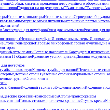
студии
Стойки, системы крепления для студийного оборудования
елевизоров
Подписки на видеосервисы
ТВ-антенны
ТВ-тюнеры
Ак
теры
Игровые компьютеры
Игровые консоли
Серверное оборудов
карты
Компьютерные блоки питания
Материнские платы
Системы
накопителей
ов
Аксессуары для ноутбуков
Очки для компьютера
Рюкзаки для но
контроллеры
Игровые ноутбуки
Игровые компьютеры
Игровые ви
ие
Столы геймерские
Игровые микрофоны
Игровая мультимедиа 
ониторов
диски
Карты памяти
Сетевые накопители
Картридеры
Оптические
иваны П-образные
Кухонные уголки, диваны
Диваны модульные
 для ноутбуков
тумбы в прихожую
Комоды, тумбы для ванной
Пеленальные стол
ьютерные
Детские столы
Туалетные столики
Журнальные столы
Са
денные группы
Столы-книги
ухни
уреты барные
Кухонный гарнитур
Кухонные модули
Кухонные угол
ры
Детские кроватки-трансформеры
Столы-трансформеры
ки, секции
Полки, стеллажи, системы хранения
Стулья, кресла
Ко
емы хранения в прихожую
Вешалки, подставки для зонтов
Банкет