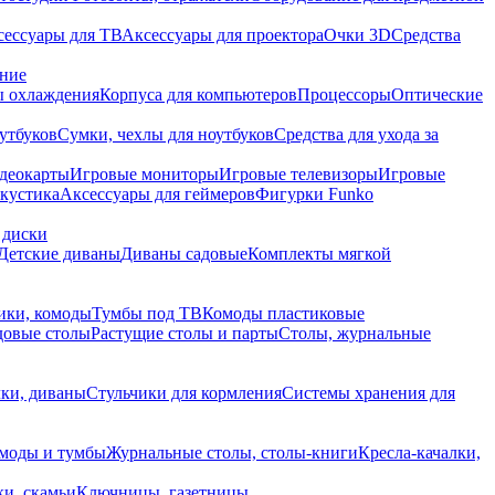
сессуары для ТВ
Аксессуары для проектора
Очки 3D
Средства
ание
 охлаждения
Корпуса для компьютеров
Процессоры
Оптические
утбуков
Сумки, чехлы для ноутбуков
Средства для ухода за
деокарты
Игровые мониторы
Игровые телевизоры
Игровые
акустика
Аксессуары для геймеров
Фигурки Funko
 диски
Детские диваны
Диваны садовые
Комплекты мягкой
ики, комоды
Тумбы под ТВ
Комоды пластиковые
довые столы
Растущие столы и парты
Столы, журнальные
ки, диваны
Стульчики для кормления
Системы хранения для
моды и тумбы
Журнальные столы, столы-книги
Кресла-качалки,
ки, скамьи
Ключницы, газетницы