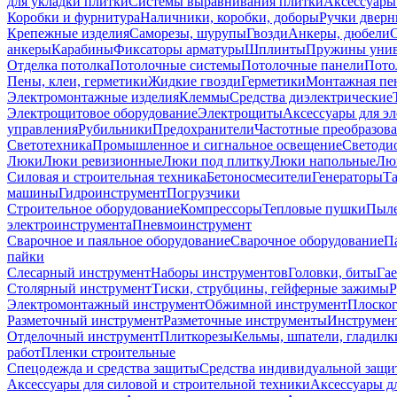
для укладки плитки
Системы выравнивания плитки
Аксессуары
Коробки и фурнитура
Наличники, коробки, доборы
Ручки дверн
Крепежные изделия
Саморезы, шурупы
Гвозди
Анкеры, дюбели
анкеры
Карабины
Фиксаторы арматуры
Шплинты
Пружины унив
Отделка потолка
Потолочные системы
Потолочные панели
Пото
Пены, клеи, герметики
Жидкие гвозди
Герметики
Монтажная пе
Электромонтажные изделия
Клеммы
Средства диэлектрические
Электрощитовое оборудование
Электрощиты
Аксессуары для э
управления
Рубильники
Предохранители
Частотные преобразов
Светотехника
Промышленное и сигнальное освещение
Светоди
Люки
Люки ревизионные
Люки под плитку
Люки напольные
Люк
Силовая и строительная техника
Бетоносмесители
Генераторы
Та
машины
Гидроинструмент
Погрузчики
Строительное оборудование
Компрессоры
Тепловые пушки
Пыле
электроинструмента
Пневмоинструмент
Сварочное и паяльное оборудование
Сварочное оборудование
П
пайки
Слесарный инструмент
Наборы инструментов
Головки, биты
Га
Столярный инструмент
Тиски, струбцины, гейферные зажимы
Р
Электромонтажный инструмент
Обжимной инструмент
Плоског
Разметочный инструмент
Разметочные инструменты
Инструмент
Отделочный инструмент
Плиткорезы
Кельмы, шпатели, гладилк
работ
Пленки строительные
Спецодежда и средства защиты
Средства индивидуальной защ
Аксессуары для силовой и строительной техники
Аксессуары дл