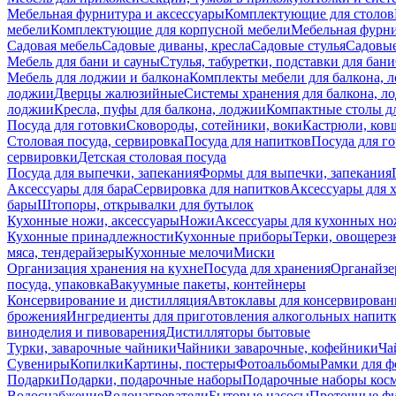
Мебельная фурнитура и аксессуары
Комплектующие для столов
мебели
Комплектующие для корпусной мебели
Мебельная фурн
Садовая мебель
Садовые диваны, кресла
Садовые стулья
Садовые
Мебель для бани и сауны
Стулья, табуретки, подставки для бани
Мебель для лоджии и балкона
Комплекты мебели для балкона, 
лоджии
Дверцы жалюзийные
Системы хранения для балкона, л
лоджии
Кресла, пуфы для балкона, лоджии
Компактные столы дл
Посуда для готовки
Сковороды, сотейники, воки
Кастрюли, ков
Столовая посуда, сервировка
Посуда для напитков
Посуда для г
сервировки
Детская столовая посуда
Посуда для выпечки, запекания
Формы для выпечки, запекания
Аксессуары для бара
Сервировка для напитков
Аксессуары для 
бары
Штопоры, открывалки для бутылок
Кухонные ножи, аксессуары
Ножи
Аксессуары для кухонных н
Кухонные принадлежности
Кухонные приборы
Терки, овощерез
мяса, тендерайзеры
Кухонные мелочи
Миски
Организация хранения на кухне
Посуда для хранения
Органайзе
посуда, упаковка
Вакуумные пакеты, контейнеры
Консервирование и дистилляция
Автоклавы для консервирован
брожения
Ингредиенты для приготовления алкогольных напит
виноделия и пивоварения
Дистилляторы бытовые
Турки, заварочные чайники
Чайники заварочные, кофейники
Ча
Сувениры
Копилки
Картины, постеры
Фотоальбомы
Рамки для ф
Подарки
Подарки, подарочные наборы
Подарочные наборы косм
Водоснабжение
Водонагреватели
Бытовые насосы
Проточные фи