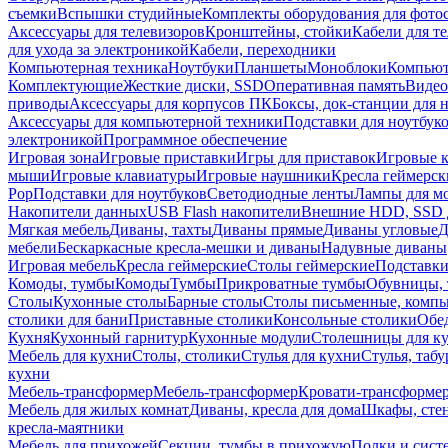
съемки
Вспышки студийные
Комплекты оборудования для фото
Аксессуары для телевизоров
Кронштейны, стойки
Кабели для т
для ухода за электроникой
Кабели, переходники
Компьютерная техника
Ноутбуки
Планшеты
Моноблоки
Компью
Комплектующие
Жесткие диски, SSD
Оперативная память
Видео
приводы
Аксессуары для корпусов ПК
Боксы, док-станции для 
Аксессуары для компьютерной техники
Подставки для ноутбук
электроникой
Программное обеспечение
Игровая зона
Игровые приставки
Игры для приставок
Игровые 
мыши
Игровые клавиатуры
Игровые наушники
Кресла геймерск
Pop
Подставки для ноутбуков
Светодиодные ленты
Лампы для м
Накопители данных
USB Flash накопители
Внешние HDD, SSD 
Мягкая мебель
Диваны, тахты
Диваны прямые
Диваны угловые
Д
мебели
Бескаркасные кресла-мешки и диваны
Надувные диваны
Игровая мебель
Кресла геймерские
Столы геймерские
Подставки
Комоды, тумбы
Комоды
Тумбы
Прикроватные тумбы
Обувницы, 
Столы
Кухонные столы
Барные столы
Столы письменные, комп
столики для бани
Приставные столики
Консольные столики
Обе
Кухня
Кухонный гарнитур
Кухонные модули
Столешницы для к
Мебель для кухни
Столы, столики
Стулья для кухни
Стулья, таб
кухни
Мебель-трансформер
Мебель-трансформер
Кровати-трансформе
Мебель для жилых комнат
Диваны, кресла для дома
Шкафы, стен
кресла-маятники
Мебель для прихожей
Секции, тумбы в прихожую
Полки и сист