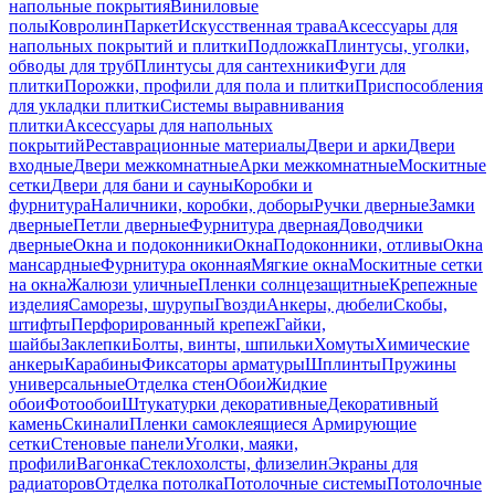
напольные покрытия
Виниловые
полы
Ковролин
Паркет
Искусственная трава
Аксессуары для
напольных покрытий и плитки
Подложка
Плинтусы, уголки,
обводы для труб
Плинтусы для сантехники
Фуги для
плитки
Порожки, профили для пола и плитки
Приспособления
для укладки плитки
Системы выравнивания
плитки
Аксессуары для напольных
покрытий
Реставрационные материалы
Двери и арки
Двери
входные
Двери межкомнатные
Арки межкомнатные
Москитные
сетки
Двери для бани и сауны
Коробки и
фурнитура
Наличники, коробки, доборы
Ручки дверные
Замки
дверные
Петли дверные
Фурнитура дверная
Доводчики
дверные
Окна и подоконники
Окна
Подоконники, отливы
Окна
мансардные
Фурнитура оконная
Мягкие окна
Москитные сетки
на окна
Жалюзи уличные
Пленки солнцезащитные
Крепежные
изделия
Саморезы, шурупы
Гвозди
Анкеры, дюбели
Скобы,
штифты
Перфорированный крепеж
Гайки,
шайбы
Заклепки
Болты, винты, шпильки
Хомуты
Химические
анкеры
Карабины
Фиксаторы арматуры
Шплинты
Пружины
универсальные
Отделка стен
Обои
Жидкие
обои
Фотообои
Штукатурки декоративные
Декоративный
камень
Скинали
Пленки самоклеящиеся
Армирующие
сетки
Стеновые панели
Уголки, маяки,
профили
Вагонка
Стеклохолсты, флизелин
Экраны для
радиаторов
Отделка потолка
Потолочные системы
Потолочные