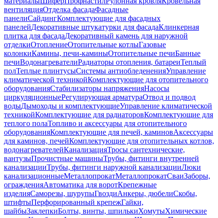
материалы
Шифер
Профнастил
Рулонная кровля
Кровельная
вентиляция
Отделка фасада
Фасадные
панели
Сайдинг
Комплектующие для фасадных
панелей
Декоративные штукатурки для фасада
Клинкерная
плитка для фасада
Декоративный камень для наружной
отделки
Отопление
Отопительные котлы
Газовые
колонки
Камины, печи-камины
Отопительные печи
Банные
печи
Водонагреватели
Радиаторы отопления, батареи
Теплый
пол
Теплые плинтусы
Системы антиобледенения
Управление
климатической техникой
Комплектующие для отопительного
оборудования
Стабилизаторы напряжения
Насосы
циркуляционные
Регулирующая арматура
Отвод и подвод
воды
Дымоходы и комплектующие
Управление климатической
техникой
Комплектующие для радиаторов
Комплектующие для
теплого пола
Топливо и аксессуары для отопительного
оборудования
Комплектующие для печей, каминов
Аксессуары
для каминов, печей
Комплектующие для отопительных котлов,
водонагревателей
Канализация
Тросы сантехнические,
вантузы
Прочистные машины
Трубы, фитинги внутренней
канализации
Трубы, фитинги наружной канализации
Люки
канализационные
Металлопрокат
Металлопрокат
Сваи
Заборы,
ограждения
Автоматика для ворот
Крепежные
изделия
Саморезы, шурупы
Гвозди
Анкеры, дюбели
Скобы,
штифты
Перфорированный крепеж
Гайки,
шайбы
Заклепки
Болты, винты, шпильки
Хомуты
Химические