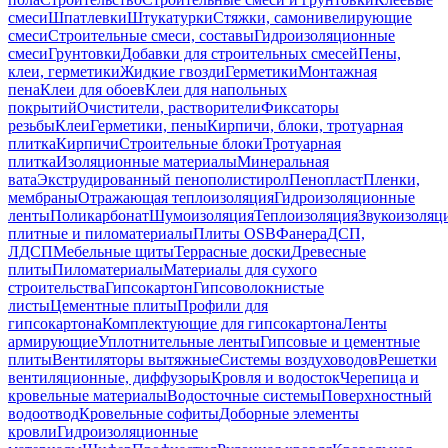
смеси
Шпатлевки
Штукатурки
Стяжки, самонивелирующие
смеси
Строительные смеси, составы
Гидроизоляционные
смеси
Грунтовки
Добавки для строительных смесей
Пены,
клеи, герметики
Жидкие гвозди
Герметики
Монтажная
пена
Клеи для обоев
Клеи для напольных
покрытий
Очистители, растворители
Фиксаторы
резьбы
Клеи
Герметики, пены
Кирпичи, блоки, тротуарная
плитка
Кирпичи
Строительные блоки
Тротуарная
плитка
Изоляционные материалы
Минеральная
вата
Экструдированный пенополистирол
Пенопласт
Пленки,
мембраны
Отражающая теплоизоляция
Гидроизоляционные
ленты
Поликарбонат
Шумоизоляция
Теплоизоляция
Звукоизоляц
плитные и пиломатериалы
Плиты OSB
Фанера
ДСП,
ЛДСП
Мебельные щиты
Террасные доски
Древесные
плиты
Пиломатериалы
Материалы для сухого
строительства
Гипсокартон
Гипсоволокнистые
листы
Цементные плиты
Профили для
гипсокартона
Комплектующие для гипсокартона
Ленты
армирующие
Уплотнительные ленты
Гипсовые и цементные
плиты
Вентиляторы вытяжные
Системы воздуховодов
Решетки
вентиляционные, диффузоры
Кровля и водосток
Черепица и
кровельные материалы
Водосточные системы
Поверхностный
водоотвод
Кровельные софиты
Доборные элементы
кровли
Гидроизоляционные