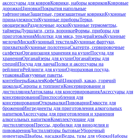
аксессуары для ковров
Коврики, наборы ковриков
Ковровые
дорожки
Циновки
Покрытия напольные
тафтинговые
Защитные, грязезащитные коврики
Кухонные
принадлежности
Кухонные приборы
Терки,
овощерезки
Разделочные доски
Кухонные термометры,
таймеры
Дуршлаги, сита, воронки
Формы, приборы для
приготовления
Молотки для мяса, тендерайзеры
Кухонные
мелочи
Миски
Кухонный текстиль
Кухонные фартуки,
прихватки
Кухонные полотенца
Скатерти, сервировочные
салфетки
Организация хранения на кухне
Посуда для
хранения
Органайзеры для кухни
Органайзеры для
специй
Посуда для ланча
Полки и аксессуары на
рейлинги
Рейлинги для кухни
Одноразовая посуда,
упаковка
Вакуумные пакеты,
контейнеры
Бакалея
Кофе
Чай
Цикорий, какао, горячий
шоколад
Сиропы и топпинги
Консервирование и
дистилляция
Автоклавы для консервирования
Аксессуары для
консервирования
Приспособления для
консервирования
Открывалки
Пивоварни
Емкости для
брожения
Ингредиенты для приготовления алкогольных
напитков
Аксессуары для приготовления и хранения
алкогольных напитков
Комплектующие для
дистилляторов
Прессы, дробилки для виноделия и
пивоварения
Дистилляторы бытовые
Уборочный
инвентарь
Швабры, насадки
Ведра, тазы для уборки
Наборы