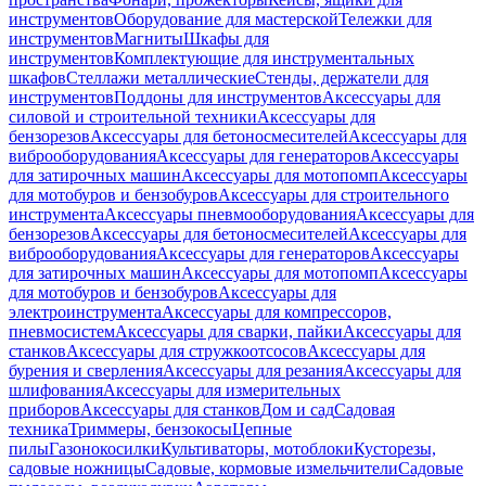
инструментов
Оборудование для мастерской
Тележки для
инструментов
Магниты
Шкафы для
инструментов
Комплектующие для инструментальных
шкафов
Стеллажи металлические
Стенды, держатели для
инструментов
Поддоны для инструментов
Аксессуары для
силовой и строительной техники
Аксессуары для
бензорезов
Аксессуары для бетоносмесителей
Аксессуары для
виброоборудования
Аксессуары для генераторов
Аксессуары
для затирочных машин
Аксессуары для мотопомп
Аксессуары
для мотобуров и бензобуров
Аксессуары для строительного
инструмента
Аксессуары пневмооборудования
Аксессуары для
бензорезов
Аксессуары для бетоносмесителей
Аксессуары для
виброоборудования
Аксессуары для генераторов
Аксессуары
для затирочных машин
Аксессуары для мотопомп
Аксессуары
для мотобуров и бензобуров
Аксессуары для
электроинструмента
Аксессуары для компрессоров,
пневмосистем
Аксессуары для сварки, пайки
Аксессуары для
станков
Аксессуары для стружкоотсосов
Аксессуары для
бурения и сверления
Аксессуары для резания
Аксессуары для
шлифования
Аксессуары для измерительных
приборов
Аксессуары для станков
Дом и сад
Садовая
техника
Триммеры, бензокосы
Цепные
пилы
Газонокосилки
Культиваторы, мотоблоки
Кусторезы,
садовые ножницы
Садовые, кормовые измельчители
Садовые