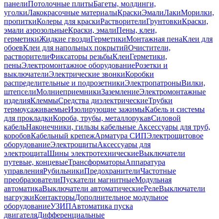
панели
Потолочные плиты
Багеты, молдинги,
уголки
Лакокрасочные материалы
Краски
Эмали
Лаки
Морилки,
пропитки
Колеры для краски
Растворители
Грунтовки
Краски,
эмали аэрозольные
Краски, эмали
Пены, клеи,
герметики
Жидкие гвозди
Герметики
Монтажная пена
Клеи для
обоев
Клеи для напольных покрытий
Очистители,
растворители
Фиксаторы резьбы
Клеи
Герметики,
пены
Электромонтажное оборудование
Розетки и
выключатели
Электрические звонки
Коробки
распределительные и подрозетники
Электропатроны
Вилки,
штепсели
Молниеприемники
Заземление
Электромонтажные
изделия
Клеммы
Средства диэлектрические
Трубки
термоусаживаемые
Изолирующие зажимы
Кабель и системы
для прокладки
Короба, трубы, металлорукав
Силовой
кабель
Наконечники, гильзы кабельные
Аксессуары для труб,
коробов
Кабельный крепеж
Арматура СИП
Электрощитовое
оборудование
Электрощиты
Аксессуары для
электрощита
Шины электротехнические
Выключатели
путевые, концевые
Трансформаторы
Аппаратура
управления
Рубильники
Предохранители
Частотные
преобразователи
Пускатели магнитные
Модульная
автоматика
Выключатели автоматические
Реле
Выключатели
нагрузки
Контакторы
Дополнительное модульное
оборудование
УЗИП
Автоматика пуска
двигателя
Дифференциальные