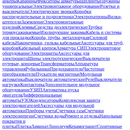
анкеры
Карабины
Фиксаторы арматуры
Шплинты
Пружины
универсальные
Электромонтажное оборудование
Розетки и
выключатели
Электрические звонки
Коробки
распределительные и подрозетники
Электропатроны
Вилки,
штепсели
Заземление
Электромонтажные
изделия
Клеммы
Средства диэлектрические
Трубки
термоусаживаемые
Изолирующие зажимы
Кабель и системы
для прокладки
Короба, трубы, металлорукав
Силовой
кабель
Наконечники, гильзы кабельные
Аксессуары для труб,
коробов
Кабельный крепеж
Арматура СИП
Электрощитовое
оборудование
Электрощиты
Аксессуары для
электрощита
Шины электротехнические
Выключатели
путевые, концевые
Трансформаторы
Аппаратура
управления
Рубильники
Предохранители
Частотные
преобразователи
Пускатели магнитные
Модульная
автоматика
Выключатели автоматические
Реле
Выключатели
нагрузки
Контакторы
Дополнительное модульное
оборудование
УЗИП
Автоматика пуска
двигателя
Дифференциальные
автоматы
УЗО
Конденсаторы
Комплексная защита
электродвигателей
Аксессуары для модульной
автоматики
Приборы учета
Счетчики газа
Счетчики
электроэнергии
Счетчики воды
Ремонт и отделка
Напольные
покрытия и
плитка
Плитка
Ламинат
Линолеум
Керамогранит
Спортивные