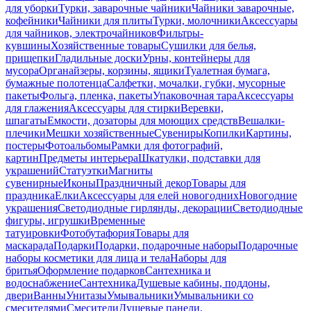
для уборки
Турки, заварочные чайники
Чайники заварочные,
кофейники
Чайники для плиты
Турки, молочники
Аксессуары
для чайников, электрочайников
Фильтры-
кувшины
Хозяйственные товары
Сушилки для белья,
прищепки
Гладильные доски
Урны, контейнеры для
мусора
Органайзеры, корзины, ящики
Туалетная бумага,
бумажные полотенца
Салфетки, мочалки, губки, мусорные
пакеты
Фольга, пленка, пакеты
Упаковочная тара
Аксессуары
для глажения
Аксессуары для стирки
Веревки,
шпагаты
Емкости, дозаторы для моющих средств
Вешалки-
плечики
Мешки хозяйственные
Сувениры
Копилки
Картины,
постеры
Фотоальбомы
Рамки для фотографий,
картин
Предметы интерьера
Шкатулки, подставки для
украшений
Статуэтки
Магниты
сувенирные
Иконы
Праздничный декор
Товары для
праздника
Елки
Аксессуары для елей новогодних
Новогодние
украшения
Светодиодные гирлянды, декорации
Светодиодные
фигуры, игрушки
Временные
татуировки
Фотобутафория
Товары для
маскарада
Подарки
Подарки, подарочные наборы
Подарочные
наборы косметики для лица и тела
Наборы для
бритья
Оформление подарков
Сантехника и
водоснабжение
Сантехника
Душевые кабины, поддоны,
двери
Ванны
Унитазы
Умывальники
Умывальники со
смесителями
Смесители
Душевые панели,