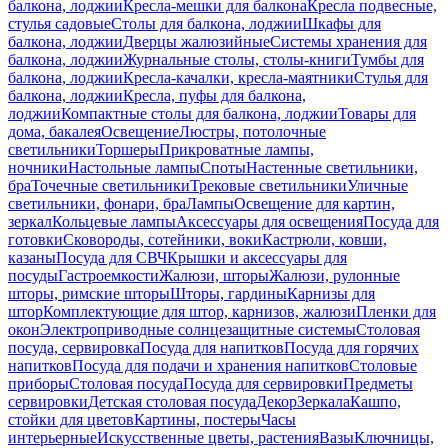
балкона, лоджии
Кресла-мешки для балкона
Кресла подвесные,
стулья садовые
Столы для балкона, лоджии
Шкафы для
балкона, лоджии
Дверцы жалюзийные
Системы хранения для
балкона, лоджии
Журнальные столы, столы-книги
Тумбы для
балкона, лоджии
Кресла-качалки, кресла-маятники
Стулья для
балкона, лоджии
Кресла, пуфы для балкона,
лоджии
Компактные столы для балкона, лоджии
Товары для
дома, бакалея
Освещение
Люстры, потолочные
светильники
Торшеры
Прикроватные лампы,
ночники
Настольные лампы
Споты
Настенные светильники,
бра
Точечные светильники
Трековые светильники
Уличные
светильники, фонари, бра
Лампы
Освещение для картин,
зеркал
Кольцевые лампы
Аксессуары для освещения
Посуда для
готовки
Сковороды, сотейники, воки
Кастрюли, ковши,
казаны
Посуда для СВЧ
Крышки и аксессуары для
посуды
Гастроемкости
Жалюзи, шторы
Жалюзи, рулонные
шторы, римские шторы
Шторы, гардины
Карнизы для
штор
Комплектующие для штор, карнизов, жалюзи
Пленки для
окон
Электроприводные солнцезащитные системы
Столовая
посуда, сервировка
Посуда для напитков
Посуда для горячих
напитков
Посуда для подачи и хранения напитков
Столовые
приборы
Столовая посуда
Посуда для сервировки
Предметы
сервировки
Детская столовая посуда
Декор
Зеркала
Кашпо,
стойки для цветов
Картины, постеры
Часы
интерьерные
Искусственные цветы, растения
Вазы
Ключницы,