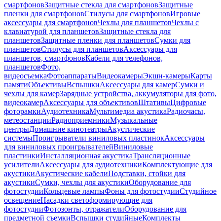
смартфонов
Защитные стекла для смартфонов
Защитные
пленки для смартфонов
Стилусы для смартфонов
Игровые
аксессуары для смартфонов
Чехлы для планшетов
Чехлы с
клавиатурой для планшетов
Защитные стекла для
планшетов
Защитные пленки для планшетов
Сумки для
планшетов
Стилусы для планшетов
Аксессуары для
планшетов, смартфонов
Кабели для телефонов,
планшетов
Фото,
видеосъемка
Фотоаппараты
Видеокамеры
Экшн-камеры
Карты
памяти
Объективы
Вспышки
Аксессуары для камер
Сумки и
чехлы для камер
Зарядные устройства, аккумуляторы для фото,
видеокамер
Аксессуары для объективов
Штативы
Цифровые
фоторамки
Аудиотехника
Мультимедиа акустика
Радиочасы,
метеостанции
Радиоприемники
Музыкальные
центры
Домашние кинотеатры
Акустические
системы
Проигрыватели виниловых пластинок
Аксессуары
для виниловых проигрывателей
Виниловые
пластинки
Инсталляционная акустика
Трансляционные
усилители
Аксессуары для аудиотехники
Комплектующие для
акустики
Акустические кабели
Подставки, стойки для
акустики
Сумки, чехлы для акустики
Оборудование для
фотостудии
Кольцевые лампы
Фоны для фотостудии
Студийное
освещение
Насадки светоформирующие для
фотостудии
Фотозонты, отражатели
Оборудование для
предметной съемки
Вспышки студийные
Комплекты