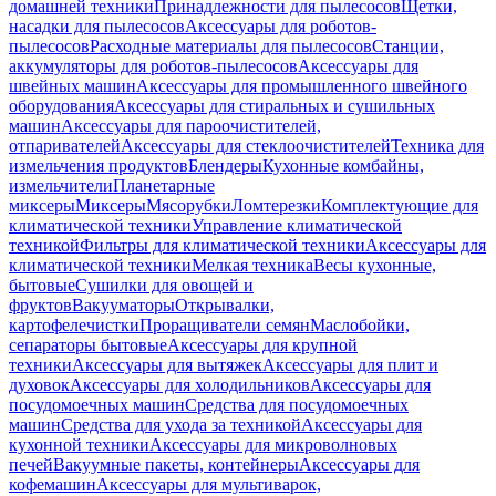
домашней техники
Принадлежности для пылесосов
Щетки,
насадки для пылесосов
Аксессуары для роботов-
пылесосов
Расходные материалы для пылесосов
Станции,
аккумуляторы для роботов-пылесосов
Аксессуары для
швейных машин
Аксессуары для промышленного швейного
оборудования
Аксессуары для стиральных и сушильных
машин
Аксессуары для пароочистителей,
отпаривателей
Аксессуары для стеклоочистителей
Техника для
измельчения продуктов
Блендеры
Кухонные комбайны,
измельчители
Планетарные
миксеры
Миксеры
Мясорубки
Ломтерезки
Комплектующие для
климатической техники
Управление климатической
техникой
Фильтры для климатической техники
Аксессуары для
климатической техники
Мелкая техника
Весы кухонные,
бытовые
Сушилки для овощей и
фруктов
Вакууматоры
Открывалки,
картофелечистки
Проращиватели семян
Маслобойки,
сепараторы бытовые
Аксессуары для крупной
техники
Аксессуары для вытяжек
Аксессуары для плит и
духовок
Аксессуары для холодильников
Аксессуары для
посудомоечных машин
Средства для посудомоечных
машин
Средства для ухода за техникой
Аксессуары для
кухонной техники
Аксессуары для микроволновых
печей
Вакуумные пакеты, контейнеры
Аксессуары для
кофемашин
Аксессуары для мультиварок,