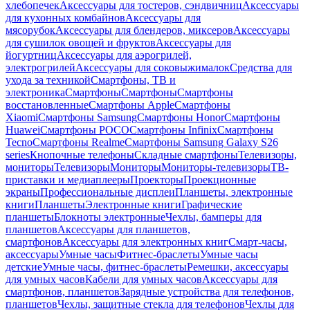
хлебопечек
Аксессуары для тостеров, сэндвичниц
Аксессуары
для кухонных комбайнов
Аксессуары для
мясорубок
Аксессуары для блендеров, миксеров
Аксессуары
для сушилок овощей и фруктов
Аксессуары для
йогуртниц
Аксессуары для аэрогрилей,
электрогрилей
Аксессуары для соковыжималок
Средства для
ухода за техникой
Смартфоны, ТВ и
электроника
Смартфоны
Смартфоны
Смартфоны
восстановленные
Смартфоны Apple
Смартфоны
Xiaomi
Смартфоны Samsung
Смартфоны Honor
Смартфоны
Huawei
Смартфоны POCO
Смартфоны Infinix
Смартфоны
Tecno
Смартфоны Realme
Смартфоны Samsung Galaxy S26
series
Кнопочные телефоны
Складные смартфоны
Телевизоры,
мониторы
Телевизоры
Мониторы
Мониторы-телевизоры
ТВ-
приставки и медиаплееры
Проекторы
Проекционные
экраны
Профессиональные дисплеи
Планшеты, электронные
книги
Планшеты
Электронные книги
Графические
планшеты
Блокноты электронные
Чехлы, бамперы для
планшетов
Аксессуары для планшетов,
смартфонов
Аксессуары для электронных книг
Смарт-часы,
аксессуары
Умные часы
Фитнес-браслеты
Умные часы
детские
Умные часы, фитнес-браслеты
Ремешки, аксессуары
для умных часов
Кабели для умных часов
Аксессуары для
смартфонов, планшетов
Зарядные устройства для телефонов,
планшетов
Чехлы, защитные стекла для телефонов
Чехлы для