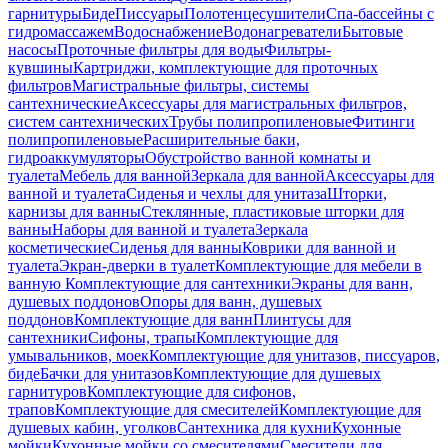
гарнитуры
Биде
Писсуары
Полотенцесушители
Спа-бассейны с
гидромассажем
Водоснабжение
Водонагреватели
Бытовые
насосы
Проточные фильтры для воды
Фильтры-
кувшины
Картриджи, комплектующие для проточных
фильтров
Магистральные фильтры, системы
сантехнические
Аксессуары для магистральных фильтров,
систем сантехнических
Трубы полипропиленовые
Фитинги
полипропиленовые
Расширительные баки,
гидроаккумуляторы
Обустройство ванной комнаты и
туалета
Мебель для ванной
Зеркала для ванной
Аксессуары для
ванной и туалета
Сиденья и чехлы для унитаза
Шторки,
карнизы для ванны
Стеклянные, пластиковые шторки для
ванны
Наборы для ванной и туалета
Зеркала
косметические
Сиденья для ванны
Коврики для ванной и
туалета
Экран-дверки в туалет
Комплектующие для мебели в
ванную
Комплектующие для сантехники
Экраны для ванн,
душевых поддонов
Опоры для ванн, душевых
поддонов
Комплектующие для ванн
Плинтусы для
сантехники
Сифоны, трапы
Комплектующие для
умывальников, моек
Комплектующие для унитазов, писсуаров,
биде
Бачки для унитазов
Комплектующие для душевых
гарнитуров
Комплектующие для сифонов,
трапов
Комплектующие для смесителей
Комплектующие для
душевых кабин, уголков
Сантехника для кухни
Кухонные
мойки
Кухонные мойки со смесителями
Смесители для