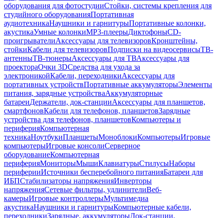
оборудования для фотостудии
Стойки, системы крепления для
студийного оборудования
Портативная
аудиотехника
Наушники и гарнитуры
Портативные колонки,
акустика
Умные колонки
MP3-плееры
Диктофоны
CD-
проигрыватели
Аксессуары для телевизоров
Кронштейны,
стойки
Кабели для телевизоров
Подписки на видеосервисы
ТВ-
антенны
ТВ-тюнеры
Аксессуары для ТВ
Аксессуары для
проектора
Очки 3D
Средства для ухода за
электроникой
Кабели, переходники
Аксессуары для
портативных устройств
Портативные аккумуляторы
Элементы
питания, зарядные устройства
Аккумуляторные
батареи
Держатели, док-станции
Аксессуары для планшетов,
смартфонов
Кабели для телефонов, планшетов
Зарядные
устройства для телефонов, планшетов
Компьютеры и
периферия
Компьютерная
техника
Ноутбуки
Планшеты
Моноблоки
Компьютеры
Игровые
компьютеры
Игровые консоли
Серверное
оборудование
Компьютерная
периферия
Мониторы
Мыши
Клавиатуры
Стилусы
Наборы
периферии
Источники бесперебойного питания
Батареи для
ИБП
Стабилизаторы напряжения
Инверторы
напряжения
Сетевые фильтры, удлинители
Веб-
камеры
Игровые контроллеры
Мультимедиа
акустика
Наушники и гарнитуры
Компьютерные кабели,
переходники
Зарядные, аккумуляторы
Док-станции,