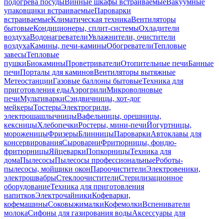
подогрева посуды
Винные шкафы встраиваемые
Вакуумные
упаковщики встраиваемые
Пароварки
встраиваемые
Климатическая техника
Вентиляторы
бытовые
Кондиционеры, сплит-системы
Охладители
воздуха
Водонагреватели
Увлажнители, очистители
воздуха
Камины, печи-камины
Обогреватели
Тепловые
завесы
Тепловые
пушки
Биокамины
Проветриватели
Отопительные печи
Банные
печи
Порталы для каминов
Вентиляторы вытяжные
Метеостанции
Газовые баллоны бытовые
Техника для
приготовления еды
Аэрогрили
Микроволновые
печи
Мультиварки
Сэндвичницы, хот-дог
мейкеры
Тостеры
Электрогрили,
электрошашлычницы
Вафельницы, орешницы,
кексницы
Хлебопечки
Ростеры, мини-печи
Йогуртницы,
мороженицы
Фризеры
Блинницы
Пароварки
Автоклавы для
консервирования
Сыроварни
Фритюрницы, фондю-
фритюрницы
Яйцеварки
Попкорницы
Техника для
дома
Пылесосы
Пылесосы профессиональные
Роботы-
пылесосы, мойщики окон
Пароочистители
Электровеники,
электрошвабры
Стеклоочистители
Стерилизационное
оборудование
Техника для приготовления
напитков
Электрочайники
Кофеварки,
кофемашины
Соковыжималки
Кофемолки
Вспениватели
молока
Сифоны для газирования воды
Аксессуары для