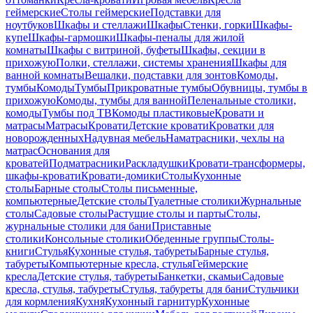
геймерские
Столы геймерские
Подставки для
ноутбуков
Шкафы и стеллажи
Шкафы
Стенки, горки
Шкафы-
купе
Шкафы-гармошки
Шкафы-пеналы для жилой
комнаты
Шкафы с витриной, буфеты
Шкафы, секции в
прихожую
Полки, стеллажи, системы хранения
Шкафы для
ванной комнаты
Вешалки, подставки для зонтов
Комоды,
тумбы
Комоды
Тумбы
Прикроватные тумбы
Обувницы, тумбы в
прихожую
Комоды, тумбы для ванной
Пеленальные столики,
комоды
Тумбы под ТВ
Комоды пластиковые
Кровати и
матрасы
Матрасы
Кровати
Детские кровати
Кроватки для
новорожденных
Надувная мебель
Наматрасники, чехлы на
матрас
Основания для
кроватей
Подматрасники
Раскладушки
Кровати-трансформеры,
шкафы-кровати
Кровати-домики
Столы
Кухонные
столы
Барные столы
Столы письменные,
компьютерные
Детские столы
Туалетные столики
Журнальные
столы
Садовые столы
Растущие столы и парты
Столы,
журнальные столики для бани
Приставные
столики
Консольные столики
Обеденные группы
Столы-
книги
Стулья
Кухонные стулья, табуреты
Барные стулья,
табуреты
Компьютерные кресла, стулья
Геймерские
кресла
Детские стулья, табуреты
Банкетки, скамьи
Садовые
кресла, стулья, табуреты
Стулья, табуреты для бани
Стульчики
для кормления
Кухня
Кухонный гарнитур
Кухонные