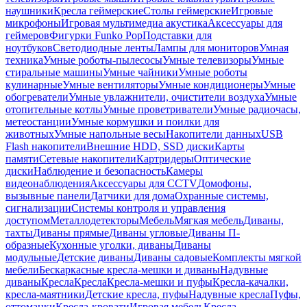
наушники
Кресла геймерские
Столы геймерские
Игровые
микрофоны
Игровая мультимедиа акустика
Аксессуары для
геймеров
Фигурки Funko Pop
Подставки для
ноутбуков
Светодиодные ленты
Лампы для мониторов
Умная
техника
Умные роботы-пылесосы
Умные телевизоры
Умные
стиральные машины
Умные чайники
Умные роботы
кулинарные
Умные вентиляторы
Умные кондиционеры
Умные
обогреватели
Умные увлажнители, очистители воздуха
Умные
отопительные котлы
Умные проветриватели
Умные радиочасы,
метеостанции
Умные кормушки и поилки для
животных
Умные напольные весы
Накопители данных
USB
Flash накопители
Внешние HDD, SSD диски
Карты
памяти
Сетевые накопители
Картридеры
Оптические
диски
Наблюдение и безопасность
Камеры
видеонаблюдения
Аксессуары для CCTV
Домофоны,
вызывные панели
Датчики для дома
Охранные системы,
сигнализации
Системы контроля и управления
доступом
Металлодетекторы
Мебель
Мягкая мебель
Диваны,
тахты
Диваны прямые
Диваны угловые
Диваны П-
образные
Кухонные уголки, диваны
Диваны
модульные
Детские диваны
Диваны садовые
Комплекты мягкой
мебели
Бескаркасные кресла-мешки и диваны
Надувные
диваны
Кресла
Кресла
Кресла-мешки и пуфы
Кресла-качалки,
кресла-маятники
Детские кресла, пуфы
Надувные кресла
Пуфы,
оттоманки
Кресла-кровати
Игровая мебель
Кресла