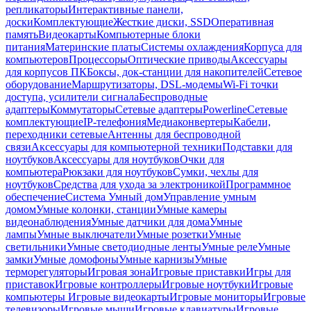
репликаторы
Интерактивные панели,
доски
Комплектующие
Жесткие диски, SSD
Оперативная
память
Видеокарты
Компьютерные блоки
питания
Материнские платы
Системы охлаждения
Корпуса для
компьютеров
Процессоры
Оптические приводы
Аксессуары
для корпусов ПК
Боксы, док-станции для накопителей
Сетевое
оборудование
Маршрутизаторы, DSL-модемы
Wi-Fi точки
доступа, усилители сигнала
Беспроводные
адаптеры
Коммутаторы
Сетевые адаптеры
Powerline
Сетевые
комплектующие
IP-телефония
Медиаконвертеры
Кабели,
переходники сетевые
Антенны для беспроводной
связи
Аксессуары для компьютерной техники
Подставки для
ноутбуков
Аксессуары для ноутбуков
Очки для
компьютера
Рюкзаки для ноутбуков
Сумки, чехлы для
ноутбуков
Средства для ухода за электроникой
Программное
обеспечение
Система Умный дом
Управление умным
домом
Умные колонки, станции
Умные камеры
видеонаблюдения
Умные датчики для дома
Умные
лампы
Умные выключатели
Умные розетки
Умные
светильники
Умные светодиодные ленты
Умные реле
Умные
замки
Умные домофоны
Умные карнизы
Умные
терморегуляторы
Игровая зона
Игровые приставки
Игры для
приставок
Игровые контроллеры
Игровые ноутбуки
Игровые
компьютеры
Игровые видеокарты
Игровые мониторы
Игровые
телевизоры
Игровые мыши
Игровые клавиатуры
Игровые