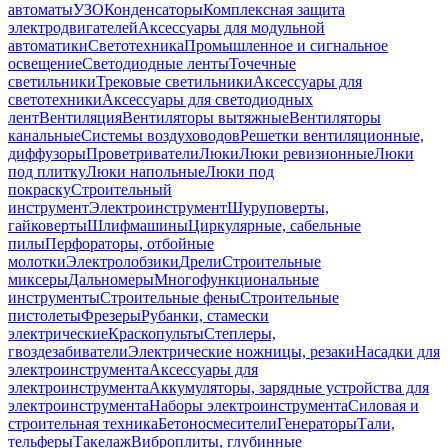
автоматы
УЗО
Конденсаторы
Комплексная защита
электродвигателей
Аксессуары для модульной
автоматики
Светотехника
Промышленное и сигнальное
освещение
Светодиодные ленты
Точечные
светильники
Трековые светильники
Аксессуары для
светотехники
Аксессуары для светодиодных
лент
Вентиляция
Вентиляторы вытяжные
Вентиляторы
канальные
Системы воздуховодов
Решетки вентиляционные,
диффузоры
Проветриватели
Люки
Люки ревизионные
Люки
под плитку
Люки напольные
Люки под
покраску
Строительный
инструмент
Электроинструмент
Шуруповерты,
гайковерты
Шлифмашины
Циркулярные, сабельные
пилы
Перфораторы, отбойные
молотки
Электролобзики
Дрели
Строительные
миксеры
Дальномеры
Многофункциональные
инструменты
Строительные фены
Строительные
пистолеты
Фрезеры
Рубанки, стамески
электрические
Краскопульты
Степлеры,
гвоздезабиватели
Электрические ножницы, резаки
Насадки для
электроинструмента
Аксессуары для
электроинструмента
Аккумуляторы, зарядные устройства для
электроинструмента
Наборы электроинструмента
Силовая и
строительная техника
Бетоносмесители
Генераторы
Тали,
тельферы
Такелаж
Виброплиты, глубинные