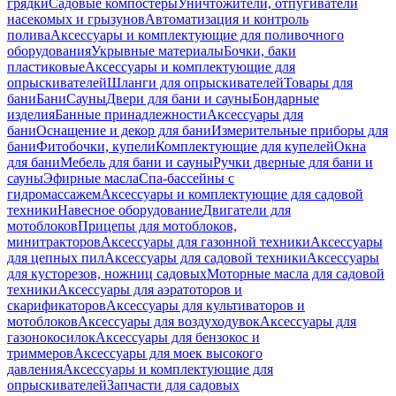
грядки
Садовые компостеры
Уничтожители, отпугиватели
насекомых и грызунов
Автоматизация и контроль
полива
Аксессуары и комплектующие для поливочного
оборудования
Укрывные материалы
Бочки, баки
пластиковые
Аксессуары и комплектующие для
опрыскивателей
Шланги для опрыскивателей
Товары для
бани
Бани
Сауны
Двери для бани и сауны
Бондарные
изделия
Банные принадлежности
Аксессуары для
бани
Оснащение и декор для бани
Измерительные приборы для
бани
Фитобочки, купели
Комплектующие для купелей
Окна
для бани
Мебель для бани и сауны
Ручки дверные для бани и
сауны
Эфирные масла
Спа-бассейны с
гидромассажем
Аксессуары и комплектующие для садовой
техники
Навесное оборудование
Двигатели для
мотоблоков
Прицепы для мотоблоков,
минитракторов
Аксессуары для газонной техники
Аксессуары
для цепных пил
Аксессуары для садовой техники
Аксессуары
для кусторезов, ножниц садовых
Моторные масла для садовой
техники
Аксессуары для аэратоторов и
скарификаторов
Аксессуары для культиваторов и
мотоблоков
Аксессуары для воздуходувок
Аксессуары для
газонокосилок
Аксессуары для бензокос и
триммеров
Аксессуары для моек высокого
давления
Аксессуары и комплектующие для
опрыскивателей
Запчасти для садовых