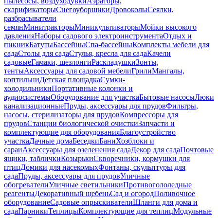
пылесосы, воздуходувки
Аэраторы,
скарификаторы
Снегоуборщики
Дровоколы
Сеялки,
разбрасыватели
семян
Минитракторы
Миникультиваторы
Мойки высокого
давления
Наборы садового электроинструмента
Отдых и
пикник
Батуты
Бассейны
Спа-бассейны
Комплекты мебели для
сада
Столы для сада
Стулья, кресла для сада
Качели
садовые
Гамаки, шезлонги
Раскладушки
Зонты,
тенты
Аксессуары для садовой мебели
Грили
Мангалы,
коптильни
Детская площадка
Сумки-
холодильники
Портативные колонки и
аудиосистемы
Оборудование для участка
Бытовые насосы
Люки
канализационные
Пруды, аксессуары для прудов
Фильтры,
насосы, стерилизаторы для прудов
Компрессоры для
прудов
Станции биологической очистки
Запчасти и
комплектующие для оборудования
Благоустройство
участка
Дачные дома
Беседки
Бани
Хозблоки и
сараи
Аксессуары для озеленения сада
Декор для сада
Почтовые
ящики, таблички
Козырьки
Скворечники, кормушки для
птиц
Домики для насекомых
Фонтаны, скульптуры для
сада
Пруды, аксессуары для прудов
Уличные
обогреватели
Уличные светильники
Противогололедные
реагенты
Декоративный щебень
Сад и огород
Поливочное
оборудование
Садовые опрыскиватели
Шланги для дома и
сада
Парники
Теплицы
Комплектующие для теплиц
Модульные