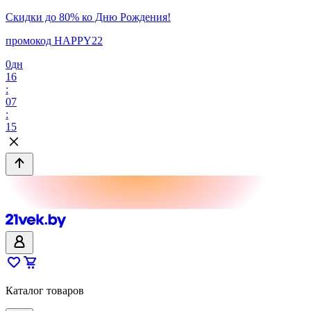
Скидки до 80% ко Дню Рождения!
промокод HAPPY22
0
дн
16
:
07
:
15
Каталог товаров