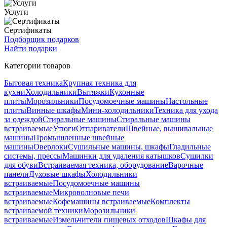
Услуги
Сертификаты
Подборщик подарков
Найти подарки
Категории товаров
Бытовая техника
Крупная техника для
кухни
Холодильники
Вытяжки
Кухонные
плиты
Морозильники
Посудомоечные машины
Настольные
плиты
Винные шкафы
Мини-холодильники
Техника для ухода
за одеждой
Стиральные машины
Стиральные машины
встраиваемые
Утюги
Отпариватели
Швейные, вышивальные
машины
Промышленные швейные
машины
Оверлоки
Сушильные машины, шкафы
Гладильные
системы, прессы
Машинки для удаления катышков
Сушилки
для обуви
Встраиваемая техника, оборудование
Варочные
панели
Духовые шкафы
Холодильники
встраиваемые
Посудомоечные машины
встраиваемые
Микроволновые печи
встраиваемые
Кофемашины встраиваемые
Комплекты
встраиваемой техники
Морозильники
встраиваемые
Измельчители пищевых отходов
Шкафы для