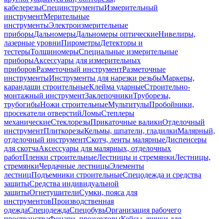
кабелерезы
Специнструменты
Измерительный
инструмент
Мерительные
инструменты
Электроизмерительные
приборы
Дальномеры
Дальномеры оптические
Нивелиры,
лазерные уровни
Пирометры
Детекторы и
тестеры
Толщиномеры
Специальные измерительные
приборы
Аксессуары для измерительных
приборов
Разметочный инструмент
Разметочные
инструменты
Инструменты для нарезки резьбы
Маркеры,
карандаши строительные
Клейма ударные
Строительно-
монтажный инструмент
Заклепочники
Труборезы,
трубогибы
Ножи строительные
Мультитулы
Пробойники,
просекатели отверстий
Ломы
Степлеры
механические
Стеклорезы
Прикаточные валики
Отделочный
инструмент
Плиткорезы
Кельмы, шпатели, гладилки
Малярный,
отделочный инструмент
Скотч, ленты малярные
Диспенсеры
для скотча
Аксессуары для малярных, отделочных
работ
Пленки строительные
Лестницы и стремянки
Лестницы,
стремянки
Чердачные лестницы
Элементы
лестниц
Подъемники строительные
Спецодежда и средства
защиты
Средства индивидуальной
защиты
Огнетушители
Сумки, пояса для
инструментов
Производственная
одежда
Спецодежда
Спецобувь
Организация рабочего
пространства
Фонари, прожекторы
Кейсы, ящики для