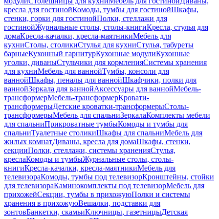
модули
Столешницы для кухни
Мебель для гостиной
Диваны,
кресла для гостиной
Комоды, тумбы для гостиной
Шкафы,
стенки, горки для гостиной
Полки, стеллажи для
гостиной
Журнальные столы, столы-книги
Кресла, стулья для
дома
Кресла-качалки, кресла-маятники
Мебель для
кухни
Столы, столики
Стулья для кухни
Стулья, табуреты
барные
Кухонный гарнитур
Кухонные модули
Кухонные
уголки, диваны
Стульчики для кормления
Системы хранения
для кухни
Мебель для ванной
Тумбы, консоли для
ванной
Шкафы, пеналы для ванной
Шкафчики, полки для
ванной
Зеркала для ванной
Аксессуары для ванной
Мебель-
трансформер
Мебель-трансформер
Кровати-
трансформеры
Детские кроватки-трансформеры
Столы-
трансформеры
Мебель для спальни
Зеркала
Комплекты мебели
для спальни
Прикроватные тумбы
Комоды и тумбы для
спальни
Туалетные столики
Шкафы для спальни
Мебель для
жилых комнат
Диваны, кресла для дома
Шкафы, стенки,
секции
Полки, стеллажи, системы хранения
Стулья,
кресла
Комоды и тумбы
Журнальные столы, столы-
книги
Кресла-качалки, кресла-маятники
Мебель для
телевизора
Комоды, тумбы под телевизор
Кронштейны, стойки
для телевизора
Каминокомплекты под телевизор
Мебель для
прихожей
Секции, тумбы в прихожую
Полки и системы
хранения в прихожую
Вешалки, подставки для
зонтов
Банкетки, скамьи
Ключницы, газетницы
Детская