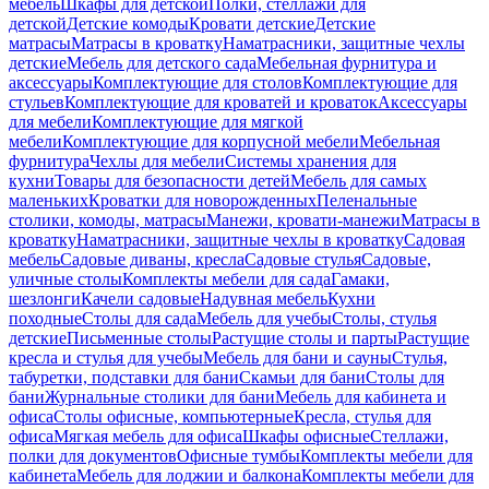
мебель
Шкафы для детской
Полки, стеллажи для
детской
Детские комоды
Кровати детские
Детские
матрасы
Матрасы в кроватку
Наматрасники, защитные чехлы
детские
Мебель для детского сада
Мебельная фурнитура и
аксессуары
Комплектующие для столов
Комплектующие для
стульев
Комплектующие для кроватей и кроваток
Аксессуары
для мебели
Комплектующие для мягкой
мебели
Комплектующие для корпусной мебели
Мебельная
фурнитура
Чехлы для мебели
Системы хранения для
кухни
Товары для безопасности детей
Мебель для самых
маленьких
Кроватки для новорожденных
Пеленальные
столики, комоды, матрасы
Манежи, кровати-манежи
Матрасы в
кроватку
Наматрасники, защитные чехлы в кроватку
Садовая
мебель
Садовые диваны, кресла
Садовые стулья
Садовые,
уличные столы
Комплекты мебели для сада
Гамаки,
шезлонги
Качели садовые
Надувная мебель
Кухни
походные
Столы для сада
Мебель для учебы
Столы, стулья
детские
Письменные столы
Растущие столы и парты
Растущие
кресла и стулья для учебы
Мебель для бани и сауны
Стулья,
табуретки, подставки для бани
Скамьи для бани
Столы для
бани
Журнальные столики для бани
Мебель для кабинета и
офиса
Столы офисные, компьютерные
Кресла, стулья для
офиса
Мягкая мебель для офиса
Шкафы офисные
Стеллажи,
полки для документов
Офисные тумбы
Комплекты мебели для
кабинета
Мебель для лоджии и балкона
Комплекты мебели для