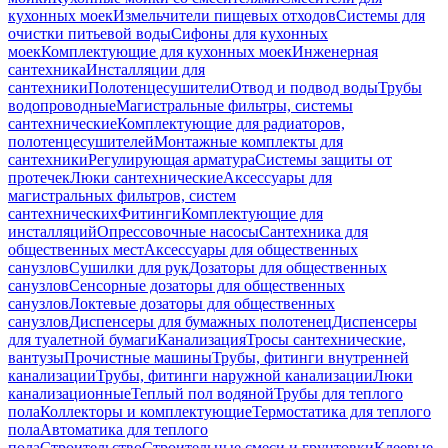
кухонных моек
Измельчители пищевых отходов
Системы для
очистки питьевой воды
Сифоны для кухонных
моек
Комплектующие для кухонных моек
Инженерная
сантехника
Инсталляции для
сантехники
Полотенцесушители
Отвод и подвод воды
Трубы
водопроводные
Магистральные фильтры, системы
сантехнические
Комплектующие для радиаторов,
полотенцесушителей
Монтажные комплекты для
сантехники
Регулирующая арматура
Системы защиты от
протечек
Люки сантехнические
Аксессуары для
магистральных фильтров, систем
сантехнических
Фитинги
Комплектующие для
инсталляций
Опрессовочные насосы
Сантехника для
общественных мест
Аксессуары для общественных
санузлов
Сушилки для рук
Дозаторы для общественных
санузлов
Сенсорные дозаторы для общественных
санузлов
Локтевые дозаторы для общественных
санузлов
Диспенсеры для бумажных полотенец
Диспенсеры
для туалетной бумаги
Канализация
Тросы сантехнические,
вантузы
Прочистные машины
Трубы, фитинги внутренней
канализации
Трубы, фитинги наружной канализации
Люки
канализационные
Теплый пол водяной
Трубы для теплого
пола
Коллекторы и комплектующие
Термостатика для теплого
пола
Автоматика для теплого
пола
Строительство
Строительные смеси и грунтовки
Клеевые