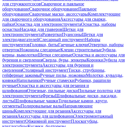
для стружкоотсосов
Сварочное и паяльное
оборудование
Сварочное оборудование
Паяльное
оборудование
Сварочные маски, аксессуары
Комплектующие
для сварочного оборудования
Аксессуары для сварки,
пайки
Оснастка для электроинструмента
Оснастка, наборы
оснастки
Насадки для граверов
Щетки для
электроинструмента
Развертки
Пуансоны
Щетки для
электродвигателей
Слесарный инструмент
Наборы
инструментов
Головки, биты
Гаечные ключи
Отвертки, наборы
отверток
Ножницы слесарные
Клещи строительные
Зубила,
керны, выколотки
Щетки слесарные
Оснастка и аксессуары для
бурения и сверления
Сверла, буры, зенкеры
Коронки
Зубила для
электроинструмента
Аксессуары для бурения и
сверления
Столярный инструмент
Тиски, струбцины,
гейферные зажимы
Ручные пилы, ножовки
Молотки, кувалды,
киянки
Напильники
Ручные стамески
Рубанки, рашпили
ручные
Оснастка и аксессуары для резания и
шлифования
Отрезные, пильные диски
Пильные полотна для
электроинструмента
Фрезы
Шлифовальные диски, насадки,
листы
Шлифовальные чашки
Точильные камни, круги,
сегменты
Полировальные валы
Направляющие
шины
Комплектующие для резания
Аксессуары для
резания
Аксессуары для шлифования
Электромонтажный
инструмент
Обжимной инструмент
Плоскогубцы,
круглогубцы
Кусачки, болторезы,