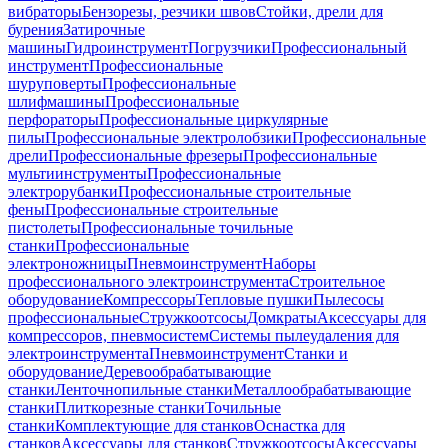
вибраторы
Бензорезы, резчики швов
Стойки, дрели для
бурения
Затирочные
машины
Гидроинструмент
Погрузчики
Профессиональный
инструмент
Профессиональные
шуруповерты
Профессиональные
шлифмашины
Профессиональные
перфораторы
Профессиональные циркулярные
пилы
Профессиональные электролобзики
Профессиональные
дрели
Профессиональные фрезеры
Профессиональные
мультиинструменты
Профессиональные
электрорубанки
Профессиональные строительные
фены
Профессиональные строительные
пистолеты
Профессиональные точильные
станки
Профессиональные
электроножницы
Пневмоинструмент
Наборы
профессионального электроинструмента
Строительное
оборудование
Компрессоры
Тепловые пушки
Пылесосы
профессиональные
Стружкоотсосы
Домкраты
Аксессуары для
компрессоров, пневмосистем
Системы пылеудаления для
электроинструмента
Пневмоинструмент
Станки и
оборудование
Деревообрабатывающие
станки
Ленточнопильные станки
Металлообрабатывающие
станки
Плиткорезные станки
Точильные
станки
Комплектующие для станков
Оснастка для
станков
Аксессуары для станков
Стружкоотсосы
Аксессуары