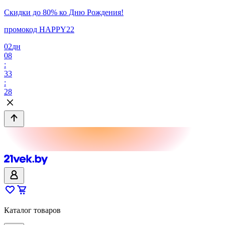
Скидки до 80% ко Дню Рождения!
промокод HAPPY22
02
дн
08
:
33
:
28
Каталог товаров