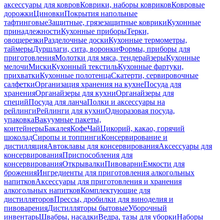
аксессуары для ковров
Коврики, наборы ковриков
Ковровые
дорожки
Циновки
Покрытия напольные
тафтинговые
Защитные, грязезащитные коврики
Кухонные
принадлежности
Кухонные приборы
Терки,
овощерезки
Разделочные доски
Кухонные термометры,
таймеры
Дуршлаги, сита, воронки
Формы, приборы для
приготовления
Молотки для мяса, тендерайзеры
Кухонные
мелочи
Миски
Кухонный текстиль
Кухонные фартуки,
прихватки
Кухонные полотенца
Скатерти, сервировочные
салфетки
Организация хранения на кухне
Посуда для
хранения
Органайзеры для кухни
Органайзеры для
специй
Посуда для ланча
Полки и аксессуары на
рейлинги
Рейлинги для кухни
Одноразовая посуда,
упаковка
Вакуумные пакеты,
контейнеры
Бакалея
Кофе
Чай
Цикорий, какао, горячий
шоколад
Сиропы и топпинги
Консервирование и
дистилляция
Автоклавы для консервирования
Аксессуары для
консервирования
Приспособления для
консервирования
Открывалки
Пивоварни
Емкости для
брожения
Ингредиенты для приготовления алкогольных
напитков
Аксессуары для приготовления и хранения
алкогольных напитков
Комплектующие для
дистилляторов
Прессы, дробилки для виноделия и
пивоварения
Дистилляторы бытовые
Уборочный
инвентарь
Швабры, насадки
Ведра, тазы для уборки
Наборы