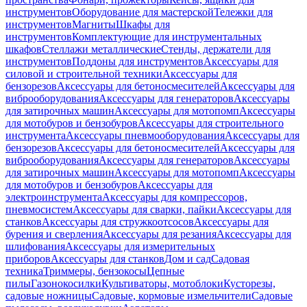
инструментов
Оборудование для мастерской
Тележки для
инструментов
Магниты
Шкафы для
инструментов
Комплектующие для инструментальных
шкафов
Стеллажи металлические
Стенды, держатели для
инструментов
Поддоны для инструментов
Аксессуары для
силовой и строительной техники
Аксессуары для
бензорезов
Аксессуары для бетоносмесителей
Аксессуары для
виброоборудования
Аксессуары для генераторов
Аксессуары
для затирочных машин
Аксессуары для мотопомп
Аксессуары
для мотобуров и бензобуров
Аксессуары для строительного
инструмента
Аксессуары пневмооборудования
Аксессуары для
бензорезов
Аксессуары для бетоносмесителей
Аксессуары для
виброоборудования
Аксессуары для генераторов
Аксессуары
для затирочных машин
Аксессуары для мотопомп
Аксессуары
для мотобуров и бензобуров
Аксессуары для
электроинструмента
Аксессуары для компрессоров,
пневмосистем
Аксессуары для сварки, пайки
Аксессуары для
станков
Аксессуары для стружкоотсосов
Аксессуары для
бурения и сверления
Аксессуары для резания
Аксессуары для
шлифования
Аксессуары для измерительных
приборов
Аксессуары для станков
Дом и сад
Садовая
техника
Триммеры, бензокосы
Цепные
пилы
Газонокосилки
Культиваторы, мотоблоки
Кусторезы,
садовые ножницы
Садовые, кормовые измельчители
Садовые