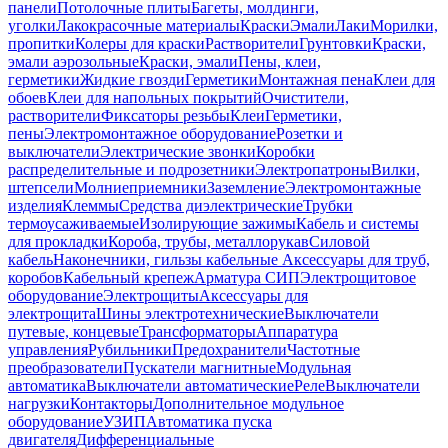
панели
Потолочные плиты
Багеты, молдинги,
уголки
Лакокрасочные материалы
Краски
Эмали
Лаки
Морилки,
пропитки
Колеры для краски
Растворители
Грунтовки
Краски,
эмали аэрозольные
Краски, эмали
Пены, клеи,
герметики
Жидкие гвозди
Герметики
Монтажная пена
Клеи для
обоев
Клеи для напольных покрытий
Очистители,
растворители
Фиксаторы резьбы
Клеи
Герметики,
пены
Электромонтажное оборудование
Розетки и
выключатели
Электрические звонки
Коробки
распределительные и подрозетники
Электропатроны
Вилки,
штепсели
Молниеприемники
Заземление
Электромонтажные
изделия
Клеммы
Средства диэлектрические
Трубки
термоусаживаемые
Изолирующие зажимы
Кабель и системы
для прокладки
Короба, трубы, металлорукав
Силовой
кабель
Наконечники, гильзы кабельные
Аксессуары для труб,
коробов
Кабельный крепеж
Арматура СИП
Электрощитовое
оборудование
Электрощиты
Аксессуары для
электрощита
Шины электротехнические
Выключатели
путевые, концевые
Трансформаторы
Аппаратура
управления
Рубильники
Предохранители
Частотные
преобразователи
Пускатели магнитные
Модульная
автоматика
Выключатели автоматические
Реле
Выключатели
нагрузки
Контакторы
Дополнительное модульное
оборудование
УЗИП
Автоматика пуска
двигателя
Дифференциальные