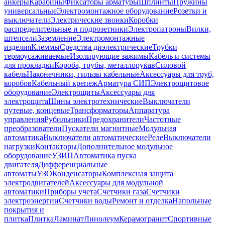
анкеры
Карабины
Фиксаторы арматуры
Шплинты
Пружины
универсальные
Электромонтажное оборудование
Розетки и
выключатели
Электрические звонки
Коробки
распределительные и подрозетники
Электропатроны
Вилки,
штепсели
Заземление
Электромонтажные
изделия
Клеммы
Средства диэлектрические
Трубки
термоусаживаемые
Изолирующие зажимы
Кабель и системы
для прокладки
Короба, трубы, металлорукав
Силовой
кабель
Наконечники, гильзы кабельные
Аксессуары для труб,
коробов
Кабельный крепеж
Арматура СИП
Электрощитовое
оборудование
Электрощиты
Аксессуары для
электрощита
Шины электротехнические
Выключатели
путевые, концевые
Трансформаторы
Аппаратура
управления
Рубильники
Предохранители
Частотные
преобразователи
Пускатели магнитные
Модульная
автоматика
Выключатели автоматические
Реле
Выключатели
нагрузки
Контакторы
Дополнительное модульное
оборудование
УЗИП
Автоматика пуска
двигателя
Дифференциальные
автоматы
УЗО
Конденсаторы
Комплексная защита
электродвигателей
Аксессуары для модульной
автоматики
Приборы учета
Счетчики газа
Счетчики
электроэнергии
Счетчики воды
Ремонт и отделка
Напольные
покрытия и
плитка
Плитка
Ламинат
Линолеум
Керамогранит
Спортивные