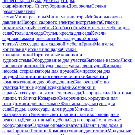
пылесосы, воздуходувки
Аэраторы,
скарификаторы
Снегоуборщики
Дровоколы
Сеялки,
разбрасыватели
семян
Минитракторы
Миникультиваторы
Мойки высокого
давления
Наборы садового электроинструмента
Отдых и
пикник
Батуты
Бассейны
Спа-бассейны
Комплекты мебели для
сада
Столы для сада
Стулья, кресла для сада
Качели
садовые
Гамаки, шезлонги
Раскладушки
Зонты,
тенты
Аксессуары для садовой мебели
Грили
Мангалы,
коптильни
Детская площадка
Сумки-
холодильники
Портативные колонки и
аудиосистемы
Оборудование для участка
Бытовые насосы
Люки
канализационные
Пруды, аксессуары для прудов
Фильтры,
насосы, стерилизаторы для прудов
Компрессоры для
прудов
Станции биологической очистки
Запчасти и
комплектующие для оборудования
Благоустройство
участка
Дачные дома
Беседки
Бани
Хозблоки и
сараи
Аксессуары для озеленения сада
Декор для сада
Почтовые
ящики, таблички
Козырьки
Скворечники, кормушки для
птиц
Домики для насекомых
Фонтаны, скульптуры для
сада
Пруды, аксессуары для прудов
Уличные
обогреватели
Уличные светильники
Противогололедные
реагенты
Декоративный щебень
Сад и огород
Поливочное
оборудование
Садовые опрыскиватели
Шланги для дома и
сада
Парники
Теплицы
Комплектующие для теплиц
Модульные