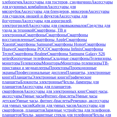
хлебопечек
Аксессуары для тостеров, сэндвичниц
Аксессуары
для кухонных комбайнов
Аксессуары для
мясорубок
Аксессуары для блендеров, миксеров
Аксессуары
для сушилок овощей и фруктов
Аксессуары для
йогуртниц
Аксессуары для аэрогрилей,
электрогрилей
Аксессуары для соковыжималок
Средства для
ухода за техникой
Смартфоны, ТВ и
электроника
Смартфоны
Смартфоны
Смартфоны
восстановленные
Смартфоны Apple
Смартфоны
Xiaomi
Смартфоны Samsung
Смартфоны Honor
Смартфоны
Huawei
Смартфоны POCO
Смартфоны Infinix
Смартфоны
Tecno
Смартфоны Realme
Смартфоны Samsung Galaxy S26
series
Кнопочные телефоны
Складные смартфоны
Телевизоры,
мониторы
Телевизоры
Мониторы
Мониторы-телевизоры
ТВ-
приставки и медиаплееры
Проекторы
Проекционные
экраны
Профессиональные дисплеи
Планшеты, электронные
книги
Планшеты
Электронные книги
Графические
планшеты
Блокноты электронные
Чехлы, бамперы для
планшетов
Аксессуары для планшетов,
смартфонов
Аксессуары для электронных книг
Смарт-часы,
аксессуары
Умные часы
Фитнес-браслеты
Умные часы
детские
Умные часы, фитнес-браслеты
Ремешки, аксессуары
для умных часов
Кабели для умных часов
Аксессуары для
смартфонов, планшетов
Зарядные устройства для телефонов,
планшетов
Чехлы, защитные стекла для телефонов
Чехлы для