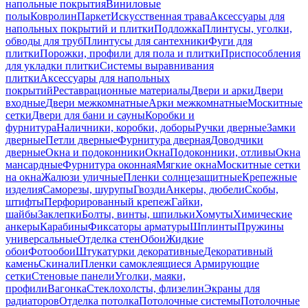
напольные покрытия
Виниловые
полы
Ковролин
Паркет
Искусственная трава
Аксессуары для
напольных покрытий и плитки
Подложка
Плинтусы, уголки,
обводы для труб
Плинтусы для сантехники
Фуги для
плитки
Порожки, профили для пола и плитки
Приспособления
для укладки плитки
Системы выравнивания
плитки
Аксессуары для напольных
покрытий
Реставрационные материалы
Двери и арки
Двери
входные
Двери межкомнатные
Арки межкомнатные
Москитные
сетки
Двери для бани и сауны
Коробки и
фурнитура
Наличники, коробки, доборы
Ручки дверные
Замки
дверные
Петли дверные
Фурнитура дверная
Доводчики
дверные
Окна и подоконники
Окна
Подоконники, отливы
Окна
мансардные
Фурнитура оконная
Мягкие окна
Москитные сетки
на окна
Жалюзи уличные
Пленки солнцезащитные
Крепежные
изделия
Саморезы, шурупы
Гвозди
Анкеры, дюбели
Скобы,
штифты
Перфорированный крепеж
Гайки,
шайбы
Заклепки
Болты, винты, шпильки
Хомуты
Химические
анкеры
Карабины
Фиксаторы арматуры
Шплинты
Пружины
универсальные
Отделка стен
Обои
Жидкие
обои
Фотообои
Штукатурки декоративные
Декоративный
камень
Скинали
Пленки самоклеящиеся
Армирующие
сетки
Стеновые панели
Уголки, маяки,
профили
Вагонка
Стеклохолсты, флизелин
Экраны для
радиаторов
Отделка потолка
Потолочные системы
Потолочные