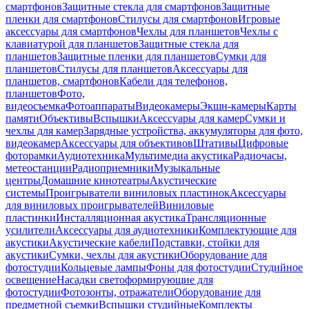
смартфонов
Защитные стекла для смартфонов
Защитные
пленки для смартфонов
Стилусы для смартфонов
Игровые
аксессуары для смартфонов
Чехлы для планшетов
Чехлы с
клавиатурой для планшетов
Защитные стекла для
планшетов
Защитные пленки для планшетов
Сумки для
планшетов
Стилусы для планшетов
Аксессуары для
планшетов, смартфонов
Кабели для телефонов,
планшетов
Фото,
видеосъемка
Фотоаппараты
Видеокамеры
Экшн-камеры
Карты
памяти
Объективы
Вспышки
Аксессуары для камер
Сумки и
чехлы для камер
Зарядные устройства, аккумуляторы для фото,
видеокамер
Аксессуары для объективов
Штативы
Цифровые
фоторамки
Аудиотехника
Мультимедиа акустика
Радиочасы,
метеостанции
Радиоприемники
Музыкальные
центры
Домашние кинотеатры
Акустические
системы
Проигрыватели виниловых пластинок
Аксессуары
для виниловых проигрывателей
Виниловые
пластинки
Инсталляционная акустика
Трансляционные
усилители
Аксессуары для аудиотехники
Комплектующие для
акустики
Акустические кабели
Подставки, стойки для
акустики
Сумки, чехлы для акустики
Оборудование для
фотостудии
Кольцевые лампы
Фоны для фотостудии
Студийное
освещение
Насадки светоформирующие для
фотостудии
Фотозонты, отражатели
Оборудование для
предметной съемки
Вспышки студийные
Комплекты