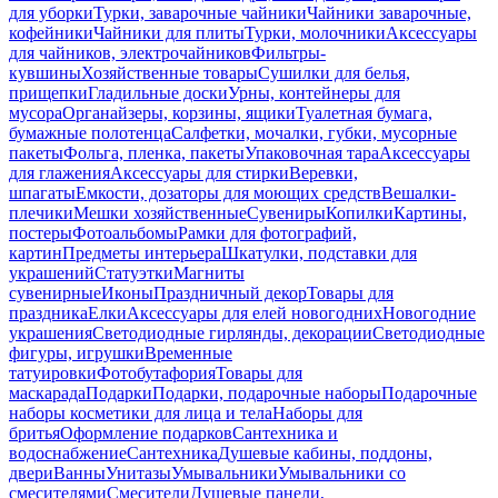
для уборки
Турки, заварочные чайники
Чайники заварочные,
кофейники
Чайники для плиты
Турки, молочники
Аксессуары
для чайников, электрочайников
Фильтры-
кувшины
Хозяйственные товары
Сушилки для белья,
прищепки
Гладильные доски
Урны, контейнеры для
мусора
Органайзеры, корзины, ящики
Туалетная бумага,
бумажные полотенца
Салфетки, мочалки, губки, мусорные
пакеты
Фольга, пленка, пакеты
Упаковочная тара
Аксессуары
для глажения
Аксессуары для стирки
Веревки,
шпагаты
Емкости, дозаторы для моющих средств
Вешалки-
плечики
Мешки хозяйственные
Сувениры
Копилки
Картины,
постеры
Фотоальбомы
Рамки для фотографий,
картин
Предметы интерьера
Шкатулки, подставки для
украшений
Статуэтки
Магниты
сувенирные
Иконы
Праздничный декор
Товары для
праздника
Елки
Аксессуары для елей новогодних
Новогодние
украшения
Светодиодные гирлянды, декорации
Светодиодные
фигуры, игрушки
Временные
татуировки
Фотобутафория
Товары для
маскарада
Подарки
Подарки, подарочные наборы
Подарочные
наборы косметики для лица и тела
Наборы для
бритья
Оформление подарков
Сантехника и
водоснабжение
Сантехника
Душевые кабины, поддоны,
двери
Ванны
Унитазы
Умывальники
Умывальники со
смесителями
Смесители
Душевые панели,