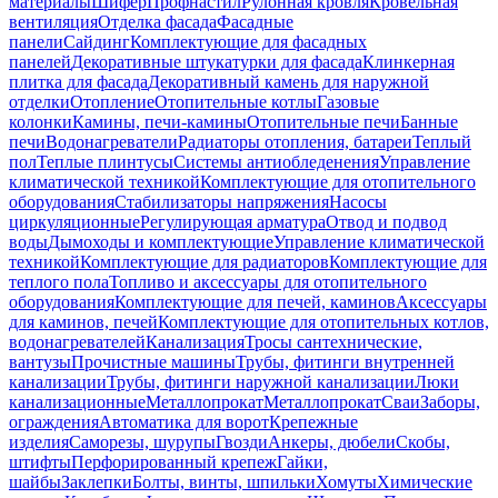
материалы
Шифер
Профнастил
Рулонная кровля
Кровельная
вентиляция
Отделка фасада
Фасадные
панели
Сайдинг
Комплектующие для фасадных
панелей
Декоративные штукатурки для фасада
Клинкерная
плитка для фасада
Декоративный камень для наружной
отделки
Отопление
Отопительные котлы
Газовые
колонки
Камины, печи-камины
Отопительные печи
Банные
печи
Водонагреватели
Радиаторы отопления, батареи
Теплый
пол
Теплые плинтусы
Системы антиобледенения
Управление
климатической техникой
Комплектующие для отопительного
оборудования
Стабилизаторы напряжения
Насосы
циркуляционные
Регулирующая арматура
Отвод и подвод
воды
Дымоходы и комплектующие
Управление климатической
техникой
Комплектующие для радиаторов
Комплектующие для
теплого пола
Топливо и аксессуары для отопительного
оборудования
Комплектующие для печей, каминов
Аксессуары
для каминов, печей
Комплектующие для отопительных котлов,
водонагревателей
Канализация
Тросы сантехнические,
вантузы
Прочистные машины
Трубы, фитинги внутренней
канализации
Трубы, фитинги наружной канализации
Люки
канализационные
Металлопрокат
Металлопрокат
Сваи
Заборы,
ограждения
Автоматика для ворот
Крепежные
изделия
Саморезы, шурупы
Гвозди
Анкеры, дюбели
Скобы,
штифты
Перфорированный крепеж
Гайки,
шайбы
Заклепки
Болты, винты, шпильки
Хомуты
Химические