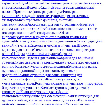
гарнитуры
Биде
Писсуары
Полотенцесушители
Спа-бассейны с
гидромассажем
Водоснабжение
Водонагреватели
Бытовые
насосы
Проточные фильтры для воды
Фильтры-
кувшины
Картриджи, комплектующие для проточных
фильтров
Магистральные фильтры, системы
сантехнические
Аксессуары для магистральных фильтров,
систем сантехнических
Трубы полипропиленовые
Фитинги
полипропиленовые
Расширительные баки,
гидроаккумуляторы
Обустройство ванной комнаты и
туалета
Мебель для ванной
Зеркала для ванной
Аксессуары для
ванной и туалета
Сиденья и чехлы для унитаза
Шторки,
карнизы для ванны
Стеклянные, пластиковые шторки для
ванны
Наборы для ванной и туалета
Зеркала
косметические
Сиденья для ванны
Коврики для ванной и
туалета
Экран-дверки в туалет
Комплектующие для мебели в
ванную
Комплектующие для сантехники
Экраны для ванн,
душевых поддонов
Опоры для ванн, душевых
поддонов
Комплектующие для ванн
Плинтусы для
сантехники
Сифоны, трапы
Комплектующие для
умывальников, моек
Комплектующие для унитазов, писсуаров,
биде
Бачки для унитазов
Комплектующие для душевых
гарнитуров
Комплектующие для сифонов,
трапов
Комплектующие для смесителей
Комплектующие для
душевых кабин, уголков
Сантехника для кухни
Кухонные
мойки
Кухонные мойки со смесителями
Смесители для