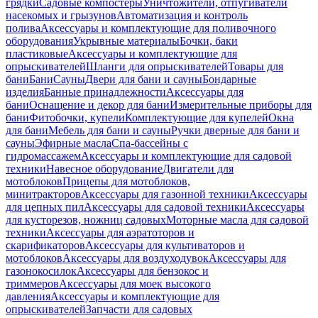
грядки
Садовые компостеры
Уничтожители, отпугиватели
насекомых и грызунов
Автоматизация и контроль
полива
Аксессуары и комплектующие для поливочного
оборудования
Укрывные материалы
Бочки, баки
пластиковые
Аксессуары и комплектующие для
опрыскивателей
Шланги для опрыскивателей
Товары для
бани
Бани
Сауны
Двери для бани и сауны
Бондарные
изделия
Банные принадлежности
Аксессуары для
бани
Оснащение и декор для бани
Измерительные приборы для
бани
Фитобочки, купели
Комплектующие для купелей
Окна
для бани
Мебель для бани и сауны
Ручки дверные для бани и
сауны
Эфирные масла
Спа-бассейны с
гидромассажем
Аксессуары и комплектующие для садовой
техники
Навесное оборудование
Двигатели для
мотоблоков
Прицепы для мотоблоков,
минитракторов
Аксессуары для газонной техники
Аксессуары
для цепных пил
Аксессуары для садовой техники
Аксессуары
для кусторезов, ножниц садовых
Моторные масла для садовой
техники
Аксессуары для аэратоторов и
скарификаторов
Аксессуары для культиваторов и
мотоблоков
Аксессуары для воздуходувок
Аксессуары для
газонокосилок
Аксессуары для бензокос и
триммеров
Аксессуары для моек высокого
давления
Аксессуары и комплектующие для
опрыскивателей
Запчасти для садовых