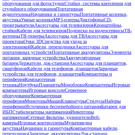
оборудования для фотостудии
Стойки, системы крепления для
студийного оборудования
Портативная
аудиотехника
Наушники и гарнитуры
Портативные колонки,
акустика
Умные колонки
MP3-плееры
Диктофоны
CD-
проигрыватели
Аксессуары для телевизоров
Кронштейны,
стойки
Кабели для телевизоров
Подписки на видеосервисы
ТВ-
антенны
ТВ-тюнеры
Аксессуары для ТВ
Аксессуары для
проектора
Очки 3D
Средства для ухода за
электроникой
Кабели, переходники
Аксессуары для
портативных устройств
Портативные аккумуляторы
Элементы
питания, зарядные устройства
Аккумуляторные
батареи
Держатели, док-станции
Аксессуары для планшетов,
смартфонов
Кабели для телефонов, планшетов
Зарядные
устройства для телефонов, планшетов
Компьютеры и
периферия
Компьютерная
техника
Ноутбуки
Планшеты
Моноблоки
Компьютеры
Игровые
компьютеры
Игровые консоли
Серверное
оборудование
Компьютерная
периферия
Мониторы
Мыши
Клавиатуры
Стилусы
Наборы
периферии
Источники бесперебойного питания
Батареи для
ИБП
Стабилизаторы напряжения
Инверторы
напряжения
Сетевые фильтры, удлинители
Веб-
камеры
Игровые контроллеры
Мультимедиа
акустика
Наушники и гарнитуры
Компьютерные кабели,
переходники
Зарядные, аккумуляторы
Док-станции,