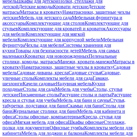
мебель
Шкафы для детской
Полки, стеллажи для
детской
Детские комоды
Кровати детские
Детские
матрасы
Матрасы в кроватку
Наматрасники, защитные чехлы
детские
Мебель для детского сада
Мебельная фурнитура и
аксессуары
Комплектующие для столов
Комплектующие для
стульев
Комплектующие для кроватей и кроваток
Аксессуары
для мебели
Комплектующие для мягкой
мебели
Комплектующие для корпусной мебели
Мебельная
фурнитура
Чехлы для мебели
Системы хранения для
кухни
Товары для безопасности детей
Мебель для самых
маленьких
Кроватки для новорожденных
Пеленальные
столики, комоды, матрасы
Манежи, кровати-манежи
Матрасы в
кроватку
Наматрасники, защитные чехлы в кроватку
Садовая
мебель
Садовые диваны, кресла
Садовые стулья
Садовые,
уличные столы
Комплекты мебели для сада
Гамаки,
шезлонги
Качели садовые
Надувная мебель
Кухни
походные
Столы для сада
Мебель для учебы
Столы, стулья
детские
Письменные столы
Растущие столы и парты
Растущие
кресла и стулья для учебы
Мебель для бани и сауны
Стулья,
табуретки, подставки для бани
Скамьи для бани
Столы для
бани
Журнальные столики для бани
Мебель для кабинета и
офиса
Столы офисные, компьютерные
Кресла, стулья для
офиса
Мягкая мебель для офиса
Шкафы офисные
Стеллажи,
полки для документов
Офисные тумбы
Комплекты мебели для
кабинета
Мебель для лоджии и балкона
Комплекты мебели для