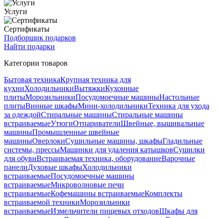
Услуги
Сертификаты
Подборщик подарков
Найти подарки
Категории товаров
Бытовая техника
Крупная техника для
кухни
Холодильники
Вытяжки
Кухонные
плиты
Морозильники
Посудомоечные машины
Настольные
плиты
Винные шкафы
Мини-холодильники
Техника для ухода
за одеждой
Стиральные машины
Стиральные машины
встраиваемые
Утюги
Отпариватели
Швейные, вышивальные
машины
Промышленные швейные
машины
Оверлоки
Сушильные машины, шкафы
Гладильные
системы, прессы
Машинки для удаления катышков
Сушилки
для обуви
Встраиваемая техника, оборудование
Варочные
панели
Духовые шкафы
Холодильники
встраиваемые
Посудомоечные машины
встраиваемые
Микроволновые печи
встраиваемые
Кофемашины встраиваемые
Комплекты
встраиваемой техники
Морозильники
встраиваемые
Измельчители пищевых отходов
Шкафы для