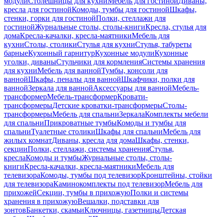
модули
Столешницы для кухни
Мебель для гостиной
Диваны,
кресла для гостиной
Комоды, тумбы для гостиной
Шкафы,
стенки, горки для гостиной
Полки, стеллажи для
гостиной
Журнальные столы, столы-книги
Кресла, стулья для
дома
Кресла-качалки, кресла-маятники
Мебель для
кухни
Столы, столики
Стулья для кухни
Стулья, табуреты
барные
Кухонный гарнитур
Кухонные модули
Кухонные
уголки, диваны
Стульчики для кормления
Системы хранения
для кухни
Мебель для ванной
Тумбы, консоли для
ванной
Шкафы, пеналы для ванной
Шкафчики, полки для
ванной
Зеркала для ванной
Аксессуары для ванной
Мебель-
трансформер
Мебель-трансформер
Кровати-
трансформеры
Детские кроватки-трансформеры
Столы-
трансформеры
Мебель для спальни
Зеркала
Комплекты мебели
для спальни
Прикроватные тумбы
Комоды и тумбы для
спальни
Туалетные столики
Шкафы для спальни
Мебель для
жилых комнат
Диваны, кресла для дома
Шкафы, стенки,
секции
Полки, стеллажи, системы хранения
Стулья,
кресла
Комоды и тумбы
Журнальные столы, столы-
книги
Кресла-качалки, кресла-маятники
Мебель для
телевизора
Комоды, тумбы под телевизор
Кронштейны, стойки
для телевизора
Каминокомплекты под телевизор
Мебель для
прихожей
Секции, тумбы в прихожую
Полки и системы
хранения в прихожую
Вешалки, подставки для
зонтов
Банкетки, скамьи
Ключницы, газетницы
Детская