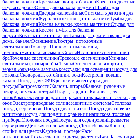
балкона, лоджии
Кресла-мешки для балкона
Кресла подвесные,
стулья садовые
Столы для балкона, лоджии
Шкафы для
балкона, лоджии
Дверцы жалюзийные
Системы хранения для
балкона, лоджии
Журнальные столы, столы-книги
Тумбы для
балкона, лоджии
Кресла-качалки, кресла-маятники
Стулья для
балкона, лоджии
Кресла, пуфы для балкона,
лоджии
Компактные столы для балкона, лоджии
Товары для
дома, бакалея
Освещение
Люстры, потолочные
светильники
Торшеры
Прикроватные лампы,
ночники
Настольные лампы
Споты
Настенные светильники,
бра
Точечные светильники
Трековые светильники
Уличные
светильники, фонари, бра
Лампы
Освещение для картин,
зеркал
Кольцевые лампы
Аксессуары для освещения
Посуда для
готовки
Сковороды, сотейники, воки
Кастрюли, ковши,
казаны
Посуда для СВЧ
Крышки и аксессуары для
посуды
Гастроемкости
Жалюзи, шторы
Жалюзи, рулонные
шторы, римские шторы
Шторы, гардины
Карнизы для
штор
Комплектующие для штор, карнизов, жалюзи
Пленки для
окон
Электроприводные солнцезащитные системы
Столовая
посуда, сервировка
Посуда для напитков
Посуда для горячих
напитков
Посуда для подачи и хранения напитков
Столовые
приборы
Столовая посуда
Посуда для сервировки
Предметы
сервировки
Детская столовая посуда
Декор
Зеркала
Кашпо,
стойки для цветов
Картины, постеры
Часы
интерьерные
Искусственные цветы, растения
Вазы
Ключницы,