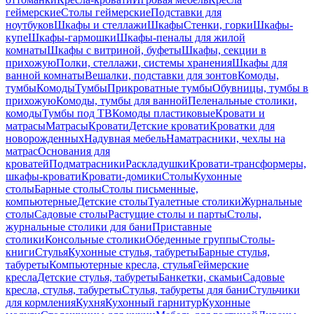
геймерские
Столы геймерские
Подставки для
ноутбуков
Шкафы и стеллажи
Шкафы
Стенки, горки
Шкафы-
купе
Шкафы-гармошки
Шкафы-пеналы для жилой
комнаты
Шкафы с витриной, буфеты
Шкафы, секции в
прихожую
Полки, стеллажи, системы хранения
Шкафы для
ванной комнаты
Вешалки, подставки для зонтов
Комоды,
тумбы
Комоды
Тумбы
Прикроватные тумбы
Обувницы, тумбы в
прихожую
Комоды, тумбы для ванной
Пеленальные столики,
комоды
Тумбы под ТВ
Комоды пластиковые
Кровати и
матрасы
Матрасы
Кровати
Детские кровати
Кроватки для
новорожденных
Надувная мебель
Наматрасники, чехлы на
матрас
Основания для
кроватей
Подматрасники
Раскладушки
Кровати-трансформеры,
шкафы-кровати
Кровати-домики
Столы
Кухонные
столы
Барные столы
Столы письменные,
компьютерные
Детские столы
Туалетные столики
Журнальные
столы
Садовые столы
Растущие столы и парты
Столы,
журнальные столики для бани
Приставные
столики
Консольные столики
Обеденные группы
Столы-
книги
Стулья
Кухонные стулья, табуреты
Барные стулья,
табуреты
Компьютерные кресла, стулья
Геймерские
кресла
Детские стулья, табуреты
Банкетки, скамьи
Садовые
кресла, стулья, табуреты
Стулья, табуреты для бани
Стульчики
для кормления
Кухня
Кухонный гарнитур
Кухонные