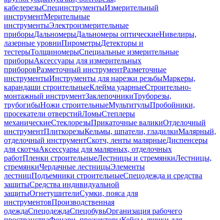
кабелерезы
Специнструменты
Измерительный
инструмент
Мерительные
инструменты
Электроизмерительные
приборы
Дальномеры
Дальномеры оптические
Нивелиры,
лазерные уровни
Пирометры
Детекторы и
тестеры
Толщиномеры
Специальные измерительные
приборы
Аксессуары для измерительных
приборов
Разметочный инструмент
Разметочные
инструменты
Инструменты для нарезки резьбы
Маркеры,
карандаши строительные
Клейма ударные
Строительно-
монтажный инструмент
Заклепочники
Труборезы,
трубогибы
Ножи строительные
Мультитулы
Пробойники,
просекатели отверстий
Ломы
Степлеры
механические
Стеклорезы
Прикаточные валики
Отделочный
инструмент
Плиткорезы
Кельмы, шпатели, гладилки
Малярный,
отделочный инструмент
Скотч, ленты малярные
Диспенсеры
для скотча
Аксессуары для малярных, отделочных
работ
Пленки строительные
Лестницы и стремянки
Лестницы,
стремянки
Чердачные лестницы
Элементы
лестниц
Подъемники строительные
Спецодежда и средства
защиты
Средства индивидуальной
защиты
Огнетушители
Сумки, пояса для
инструментов
Производственная
одежда
Спецодежда
Спецобувь
Организация рабочего
пространства
Фонари, прожекторы
Кейсы, ящики для