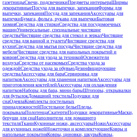
газетницы
Свечи, подсвечники
Предметы интерьера
Ширмы
декоративные
Посуда для выпечки, запекания
Формы для
выпечки, запекания
Посуда для запекания
Аксессуары для
выпечки
Бумага, фольга, рукава для выпечки
Бытовая
химия
Средства для стирки
Средства для посудомоечных
машин
Универсальные, специальные чистящие
средства
Чистящие средства для стекол и зеркал
Чистящие
средства для ванной и туалета
Чистящие средства для
кухни
Средства для мытья посуды
Чистящие средства для
мебели
Чистящие средства для напольных покрытий и
ковров
Средства для ухода за техникой
Освежители
воздуха
Средства от насекомых
Средства ухода за
одеждой
Средства ухода за обувью
Дезинфицирующие
средства
Аксессуары для бара
Сервировка для
напитков
Аксессуары для хранения напитков
Аксессуары для
приготовления коктейлей
Аксессуары для охлаждения
напитков
Наборы для бара, мини-бары
Штопоры, открывалки
для бутылок
Домашний текстиль
Подушки для
сна
Одеяла
Комплекты постельных
принадлежностей
Постельное белье
Пледы,
покрывала
Полотенца
Скатерти
Подушки декоративные
Маски,
беруши для сна
Наполнители для домашнего
текстиля
Ткани
Кухонные ножи, аксессуары
Ножи
Аксессуары
для кухонных ножей
Ножеточки и комплектующие
Ковры и
напольные покрытия
Ковры, циновки, шкуры
Ковры,