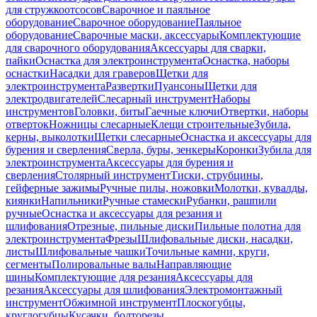
для стружкоотсосов
Сварочное и паяльное
оборудование
Сварочное оборудование
Паяльное
оборудование
Сварочные маски, аксессуары
Комплектующие
для сварочного оборудования
Аксессуары для сварки,
пайки
Оснастка для электроинструмента
Оснастка, наборы
оснастки
Насадки для граверов
Щетки для
электроинструмента
Развертки
Пуансоны
Щетки для
электродвигателей
Слесарный инструмент
Наборы
инструментов
Головки, биты
Гаечные ключи
Отвертки, наборы
отверток
Ножницы слесарные
Клещи строительные
Зубила,
керны, выколотки
Щетки слесарные
Оснастка и аксессуары для
бурения и сверления
Сверла, буры, зенкеры
Коронки
Зубила для
электроинструмента
Аксессуары для бурения и
сверления
Столярный инструмент
Тиски, струбцины,
гейферные зажимы
Ручные пилы, ножовки
Молотки, кувалды,
киянки
Напильники
Ручные стамески
Рубанки, рашпили
ручные
Оснастка и аксессуары для резания и
шлифования
Отрезные, пильные диски
Пильные полотна для
электроинструмента
Фрезы
Шлифовальные диски, насадки,
листы
Шлифовальные чашки
Точильные камни, круги,
сегменты
Полировальные валы
Направляющие
шины
Комплектующие для резания
Аксессуары для
резания
Аксессуары для шлифования
Электромонтажный
инструмент
Обжимной инструмент
Плоскогубцы,
круглогубцы
Кусачки, болторезы,