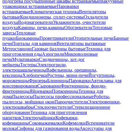
подогрева посуды
Винные шкафы встраиваемые
Вакуумные
упаковщики встраиваемые
Пароварки
встраиваемые
Климатическая техника
Вентиляторы
бытовые
Кондиционеры, сплит-системы
Охладители
воздуха
Водонагреватели
Увлажнители, очистители
воздуха
Камины, печи-камины
Обогреватели
Тепловые
завесы
Тепловые
пушки
Биокамины
Проветриватели
Отопительные печи
Банные
печи
Порталы для каминов
Вентиляторы вытяжные
Метеостанции
Газовые баллоны бытовые
Техника для
приготовления еды
Аэрогрили
Микроволновые
печи
Мультиварки
Сэндвичницы, хот-дог
мейкеры
Тостеры
Электрогрили,
электрошашлычницы
Вафельницы, орешницы,
кексницы
Хлебопечки
Ростеры, мини-печи
Йогуртницы,
мороженицы
Фризеры
Блинницы
Пароварки
Автоклавы для
консервирования
Сыроварни
Фритюрницы, фондю-
фритюрницы
Яйцеварки
Попкорницы
Техника для
дома
Пылесосы
Пылесосы профессиональные
Роботы-
пылесосы, мойщики окон
Пароочистители
Электровеники,
электрошвабры
Стеклоочистители
Стерилизационное
оборудование
Техника для приготовления
напитков
Электрочайники
Кофеварки,
кофемашины
Соковыжималки
Кофемолки
Вспениватели
молока
Сифоны для газирования воды
Аксессуары для