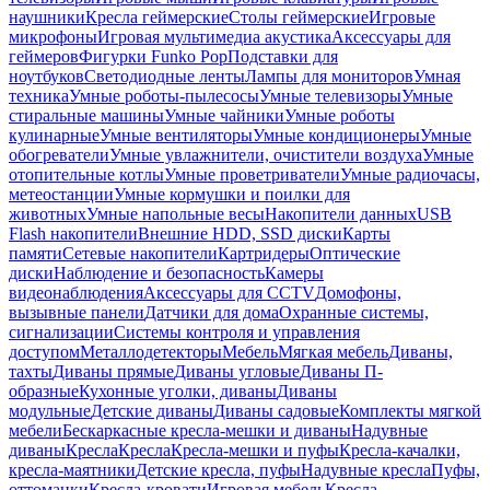
наушники
Кресла геймерские
Столы геймерские
Игровые
микрофоны
Игровая мультимедиа акустика
Аксессуары для
геймеров
Фигурки Funko Pop
Подставки для
ноутбуков
Светодиодные ленты
Лампы для мониторов
Умная
техника
Умные роботы-пылесосы
Умные телевизоры
Умные
стиральные машины
Умные чайники
Умные роботы
кулинарные
Умные вентиляторы
Умные кондиционеры
Умные
обогреватели
Умные увлажнители, очистители воздуха
Умные
отопительные котлы
Умные проветриватели
Умные радиочасы,
метеостанции
Умные кормушки и поилки для
животных
Умные напольные весы
Накопители данных
USB
Flash накопители
Внешние HDD, SSD диски
Карты
памяти
Сетевые накопители
Картридеры
Оптические
диски
Наблюдение и безопасность
Камеры
видеонаблюдения
Аксессуары для CCTV
Домофоны,
вызывные панели
Датчики для дома
Охранные системы,
сигнализации
Системы контроля и управления
доступом
Металлодетекторы
Мебель
Мягкая мебель
Диваны,
тахты
Диваны прямые
Диваны угловые
Диваны П-
образные
Кухонные уголки, диваны
Диваны
модульные
Детские диваны
Диваны садовые
Комплекты мягкой
мебели
Бескаркасные кресла-мешки и диваны
Надувные
диваны
Кресла
Кресла
Кресла-мешки и пуфы
Кресла-качалки,
кресла-маятники
Детские кресла, пуфы
Надувные кресла
Пуфы,
оттоманки
Кресла-кровати
Игровая мебель
Кресла