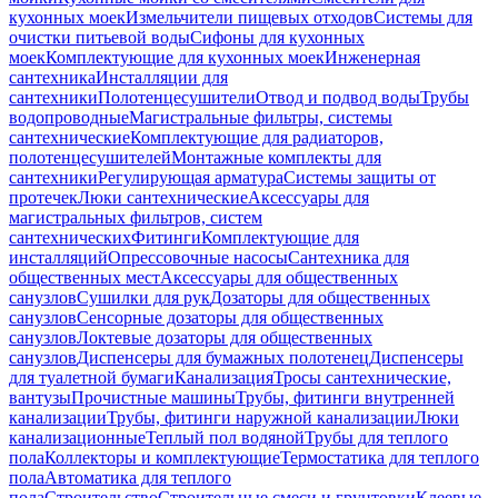
кухонных моек
Измельчители пищевых отходов
Системы для
очистки питьевой воды
Сифоны для кухонных
моек
Комплектующие для кухонных моек
Инженерная
сантехника
Инсталляции для
сантехники
Полотенцесушители
Отвод и подвод воды
Трубы
водопроводные
Магистральные фильтры, системы
сантехнические
Комплектующие для радиаторов,
полотенцесушителей
Монтажные комплекты для
сантехники
Регулирующая арматура
Системы защиты от
протечек
Люки сантехнические
Аксессуары для
магистральных фильтров, систем
сантехнических
Фитинги
Комплектующие для
инсталляций
Опрессовочные насосы
Сантехника для
общественных мест
Аксессуары для общественных
санузлов
Сушилки для рук
Дозаторы для общественных
санузлов
Сенсорные дозаторы для общественных
санузлов
Локтевые дозаторы для общественных
санузлов
Диспенсеры для бумажных полотенец
Диспенсеры
для туалетной бумаги
Канализация
Тросы сантехнические,
вантузы
Прочистные машины
Трубы, фитинги внутренней
канализации
Трубы, фитинги наружной канализации
Люки
канализационные
Теплый пол водяной
Трубы для теплого
пола
Коллекторы и комплектующие
Термостатика для теплого
пола
Автоматика для теплого
пола
Строительство
Строительные смеси и грунтовки
Клеевые