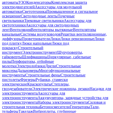
автоматы
УЗО
Конденсаторы
Комплексная защита
электродвигателей
Аксессуары для модульной
автоматики
Светотехника
Промышленное и сигнальное
освещение
Светодиодные ленты
Точечные
светильники
Трековые светильники
Аксессуары для
светотехники
Аксессуары для светодиодных
лент
Вентиляция
Вентиляторы вытяжные
Вентиляторы
канальные
Системы воздуховодов
Решетки вентиляционные,
диффузоры
Проветриватели
Люки
Люки ревизионные
Люки
под плитку
Люки напольные
Люки под
покраску
Строительный
инструмент
Электроинструмент
Шуруповерты,
гайковерты
Шлифмашины
Циркулярные, сабельные
пилы
Перфораторы, отбойные
молотки
Электролобзики
Дрели
Строительные
миксеры
Дальномеры
Многофункциональные
инструменты
Строительные фены
Строительные
пистолеты
Фрезеры
Рубанки, стамески
электрические
Краскопульты
Степлеры,
гвоздезабиватели
Электрические ножницы, резаки
Насадки для
электроинструмента
Аксессуары для
электроинструмента
Аккумуляторы, зарядные устройства для
электроинструмента
Наборы электроинструмента
Силовая и
строительная техника
Бетоносмесители
Генераторы
Тали,
тельферы
Такелаж
Виброплиты, глубинные