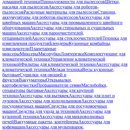
домашней техники
Принадлежности для пылесосов
Щетки,
насадки для пылесосов
Аксессуары для роботов-
пылесосов
Расходные материалы для пылесосов
Станции,
аккумуляторы для роботов-пылесосов
Аксессуары для
швейных машин
Аксессуары для промышленного швейного
оборудования
Аксессуары для стиральных и сушильных
машин
Аксессуары для пароочистителей,
отпаривателей
Аксессуары для стеклоочистителей
Техника для
измельчения продуктов
Блендеры
Кухонные комбайны,
измельчители
Планетарные
миксеры
Миксеры
Мясорубки
Ломтерезки
Комплектующие для
климатической техники
Управление климатической
техникой
Фильтры для климатической техники
Аксессуары для
климатической техники
Мелкая техника
Весы кухонные,
бытовые
Сушилки для овощей и
фруктов
Вакууматоры
Открывалки,
картофелечистки
Проращиватели семян
Маслобойки,
сепараторы бытовые
Аксессуары для крупной
техники
Аксессуары для вытяжек
Аксессуары для плит и
духовок
Аксессуары для холодильников
Аксессуары для
посудомоечных машин
Средства для посудомоечных
машин
Средства для ухода за техникой
Аксессуары для
кухонной техники
Аксессуары для микроволновых
печей
Вакуумные пакеты, контейнеры
Аксессуары для
кофемашин
Аксессуары для мультиварок,