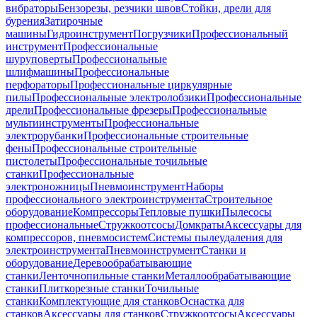
вибраторы
Бензорезы, резчики швов
Стойки, дрели для
бурения
Затирочные
машины
Гидроинструмент
Погрузчики
Профессиональный
инструмент
Профессиональные
шуруповерты
Профессиональные
шлифмашины
Профессиональные
перфораторы
Профессиональные циркулярные
пилы
Профессиональные электролобзики
Профессиональные
дрели
Профессиональные фрезеры
Профессиональные
мультиинструменты
Профессиональные
электрорубанки
Профессиональные строительные
фены
Профессиональные строительные
пистолеты
Профессиональные точильные
станки
Профессиональные
электроножницы
Пневмоинструмент
Наборы
профессионального электроинструмента
Строительное
оборудование
Компрессоры
Тепловые пушки
Пылесосы
профессиональные
Стружкоотсосы
Домкраты
Аксессуары для
компрессоров, пневмосистем
Системы пылеудаления для
электроинструмента
Пневмоинструмент
Станки и
оборудование
Деревообрабатывающие
станки
Ленточнопильные станки
Металлообрабатывающие
станки
Плиткорезные станки
Точильные
станки
Комплектующие для станков
Оснастка для
станков
Аксессуары для станков
Стружкоотсосы
Аксессуары