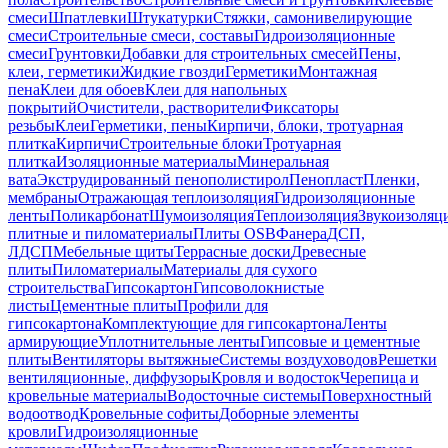
смеси
Шпатлевки
Штукатурки
Стяжки, самонивелирующие
смеси
Строительные смеси, составы
Гидроизоляционные
смеси
Грунтовки
Добавки для строительных смесей
Пены,
клеи, герметики
Жидкие гвозди
Герметики
Монтажная
пена
Клеи для обоев
Клеи для напольных
покрытий
Очистители, растворители
Фиксаторы
резьбы
Клеи
Герметики, пены
Кирпичи, блоки, тротуарная
плитка
Кирпичи
Строительные блоки
Тротуарная
плитка
Изоляционные материалы
Минеральная
вата
Экструдированный пенополистирол
Пенопласт
Пленки,
мембраны
Отражающая теплоизоляция
Гидроизоляционные
ленты
Поликарбонат
Шумоизоляция
Теплоизоляция
Звукоизоляц
плитные и пиломатериалы
Плиты OSB
Фанера
ДСП,
ЛДСП
Мебельные щиты
Террасные доски
Древесные
плиты
Пиломатериалы
Материалы для сухого
строительства
Гипсокартон
Гипсоволокнистые
листы
Цементные плиты
Профили для
гипсокартона
Комплектующие для гипсокартона
Ленты
армирующие
Уплотнительные ленты
Гипсовые и цементные
плиты
Вентиляторы вытяжные
Системы воздуховодов
Решетки
вентиляционные, диффузоры
Кровля и водосток
Черепица и
кровельные материалы
Водосточные системы
Поверхностный
водоотвод
Кровельные софиты
Доборные элементы
кровли
Гидроизоляционные