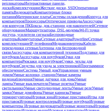
репликаторы
Интерактивные панели,
доски
Комплектующие
Жесткие диски, SSD
Оперативная
память
Видеокарты
Компьютерные блоки
питания
Материнские платы
Системы охлаждения
Корпуса для
компьютеров
Процессоры
Оптические приводы
Аксессуары
для корпусов ПК
Боксы, док-станции для накопителей
Сетевое
оборудование
Маршрутизаторы, DSL-модемы
Wi-Fi точки
доступа, усилители сигнала
Беспроводные
адаптеры
Коммутаторы
Сетевые адаптеры
Powerline
Сетевые
комплектующие
IP-телефония
Медиаконвертеры
Кабели,
переходники сетевые
Антенны для беспроводной
связи
Аксессуары для компьютерной техники
Подставки для
ноутбуков
Аксессуары для ноутбуков
Очки для
компьютера
Рюкзаки для ноутбуков
Сумки, чехлы для
ноутбуков
Средства для ухода за электроникой
Программное
обеспечение
Система Умный дом
Управление умным
домом
Умные колонки, станции
Умные камеры
видеонаблюдения
Умные датчики для дома
Умные
лампы
Умные выключатели
Умные розетки
Умные
светильники
Умные светодиодные ленты
Умные реле
Умные
замки
Умные домофоны
Умные карнизы
Умные
терморегуляторы
Игровая зона
Игровые приставки
Игры для
приставок
Игровые контроллеры
Игровые ноутбуки
Игровые
компьютеры
Игровые видеокарты
Игровые мониторы
Игровые
телевизоры
Игровые мыши
Игровые клавиатуры
Игровые