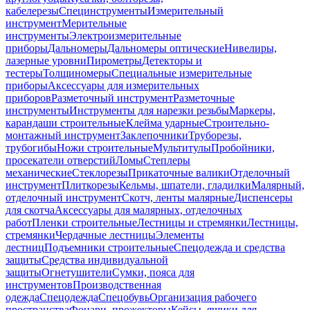
кабелерезы
Специнструменты
Измерительный
инструмент
Мерительные
инструменты
Электроизмерительные
приборы
Дальномеры
Дальномеры оптические
Нивелиры,
лазерные уровни
Пирометры
Детекторы и
тестеры
Толщиномеры
Специальные измерительные
приборы
Аксессуары для измерительных
приборов
Разметочный инструмент
Разметочные
инструменты
Инструменты для нарезки резьбы
Маркеры,
карандаши строительные
Клейма ударные
Строительно-
монтажный инструмент
Заклепочники
Труборезы,
трубогибы
Ножи строительные
Мультитулы
Пробойники,
просекатели отверстий
Ломы
Степлеры
механические
Стеклорезы
Прикаточные валики
Отделочный
инструмент
Плиткорезы
Кельмы, шпатели, гладилки
Малярный,
отделочный инструмент
Скотч, ленты малярные
Диспенсеры
для скотча
Аксессуары для малярных, отделочных
работ
Пленки строительные
Лестницы и стремянки
Лестницы,
стремянки
Чердачные лестницы
Элементы
лестниц
Подъемники строительные
Спецодежда и средства
защиты
Средства индивидуальной
защиты
Огнетушители
Сумки, пояса для
инструментов
Производственная
одежда
Спецодежда
Спецобувь
Организация рабочего
пространства
Фонари, прожекторы
Кейсы, ящики для