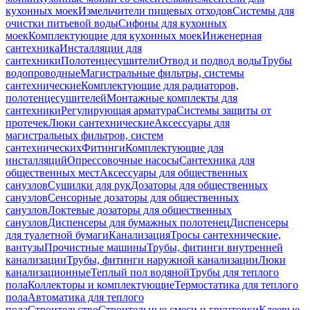
кухонных моек
Измельчители пищевых отходов
Системы для
очистки питьевой воды
Сифоны для кухонных
моек
Комплектующие для кухонных моек
Инженерная
сантехника
Инсталляции для
сантехники
Полотенцесушители
Отвод и подвод воды
Трубы
водопроводные
Магистральные фильтры, системы
сантехнические
Комплектующие для радиаторов,
полотенцесушителей
Монтажные комплекты для
сантехники
Регулирующая арматура
Системы защиты от
протечек
Люки сантехнические
Аксессуары для
магистральных фильтров, систем
сантехнических
Фитинги
Комплектующие для
инсталляций
Опрессовочные насосы
Сантехника для
общественных мест
Аксессуары для общественных
санузлов
Сушилки для рук
Дозаторы для общественных
санузлов
Сенсорные дозаторы для общественных
санузлов
Локтевые дозаторы для общественных
санузлов
Диспенсеры для бумажных полотенец
Диспенсеры
для туалетной бумаги
Канализация
Тросы сантехнические,
вантузы
Прочистные машины
Трубы, фитинги внутренней
канализации
Трубы, фитинги наружной канализации
Люки
канализационные
Теплый пол водяной
Трубы для теплого
пола
Коллекторы и комплектующие
Термостатика для теплого
пола
Автоматика для теплого
пола
Строительство
Строительные смеси и грунтовки
Клеевые