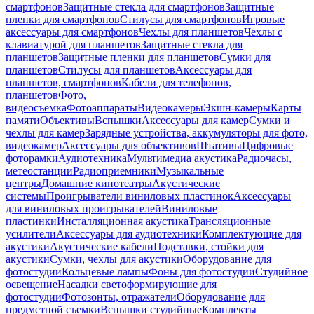
смартфонов
Защитные стекла для смартфонов
Защитные
пленки для смартфонов
Стилусы для смартфонов
Игровые
аксессуары для смартфонов
Чехлы для планшетов
Чехлы с
клавиатурой для планшетов
Защитные стекла для
планшетов
Защитные пленки для планшетов
Сумки для
планшетов
Стилусы для планшетов
Аксессуары для
планшетов, смартфонов
Кабели для телефонов,
планшетов
Фото,
видеосъемка
Фотоаппараты
Видеокамеры
Экшн-камеры
Карты
памяти
Объективы
Вспышки
Аксессуары для камер
Сумки и
чехлы для камер
Зарядные устройства, аккумуляторы для фото,
видеокамер
Аксессуары для объективов
Штативы
Цифровые
фоторамки
Аудиотехника
Мультимедиа акустика
Радиочасы,
метеостанции
Радиоприемники
Музыкальные
центры
Домашние кинотеатры
Акустические
системы
Проигрыватели виниловых пластинок
Аксессуары
для виниловых проигрывателей
Виниловые
пластинки
Инсталляционная акустика
Трансляционные
усилители
Аксессуары для аудиотехники
Комплектующие для
акустики
Акустические кабели
Подставки, стойки для
акустики
Сумки, чехлы для акустики
Оборудование для
фотостудии
Кольцевые лампы
Фоны для фотостудии
Студийное
освещение
Насадки светоформирующие для
фотостудии
Фотозонты, отражатели
Оборудование для
предметной съемки
Вспышки студийные
Комплекты