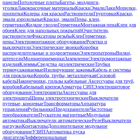
панели
Потолочные плиты
Багеты, молдинги,
уголки
Лакокрасочные материалы
Краски
Эмали
Лаки
Морилки,
пропитки
Колеры для краски
Растворители
Грунтовки
Краски,
эмали аэрозольные
Краски, эмали
Пены, клеи,
герметики
Жидкие гвозди
Герметики
Монтажная пена
Клеи для
обоев
Клеи для напольных покрытий
Очистители,
растворители
Фиксаторы резьбы
Клеи
Герметики,
пены
Электромонтажное оборудование
Розетки и
выключатели
Электрические звонки
Коробки
распределительные и подрозетники
Электропатроны
Вилки,
штепсели
Молниеприемники
Заземление
Электромонтажные
изделия
Клеммы
Средства диэлектрические
Трубки
термоусаживаемые
Изолирующие зажимы
Кабель и системы
для прокладки
Короба, трубы, металлорукав
Силовой
кабель
Наконечники, гильзы кабельные
Аксессуары для труб,
коробов
Кабельный крепеж
Арматура СИП
Электрощитовое
оборудование
Электрощиты
Аксессуары для
электрощита
Шины электротехнические
Выключатели
путевые, концевые
Трансформаторы
Аппаратура
управления
Рубильники
Предохранители
Частотные
преобразователи
Пускатели магнитные
Модульная
автоматика
Выключатели автоматические
Реле
Выключатели
нагрузки
Контакторы
Дополнительное модульное
оборудование
УЗИП
Автоматика пуска
двигателя
Дифференциальные