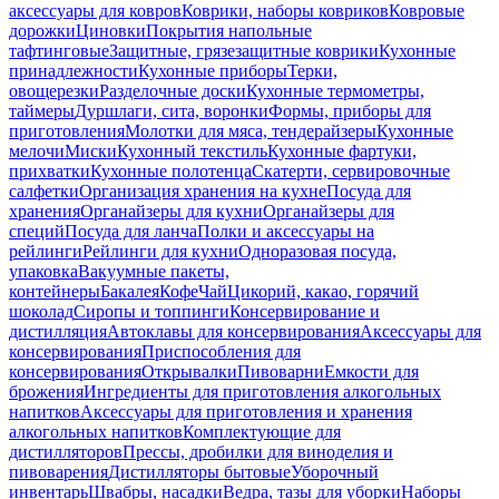
аксессуары для ковров
Коврики, наборы ковриков
Ковровые
дорожки
Циновки
Покрытия напольные
тафтинговые
Защитные, грязезащитные коврики
Кухонные
принадлежности
Кухонные приборы
Терки,
овощерезки
Разделочные доски
Кухонные термометры,
таймеры
Дуршлаги, сита, воронки
Формы, приборы для
приготовления
Молотки для мяса, тендерайзеры
Кухонные
мелочи
Миски
Кухонный текстиль
Кухонные фартуки,
прихватки
Кухонные полотенца
Скатерти, сервировочные
салфетки
Организация хранения на кухне
Посуда для
хранения
Органайзеры для кухни
Органайзеры для
специй
Посуда для ланча
Полки и аксессуары на
рейлинги
Рейлинги для кухни
Одноразовая посуда,
упаковка
Вакуумные пакеты,
контейнеры
Бакалея
Кофе
Чай
Цикорий, какао, горячий
шоколад
Сиропы и топпинги
Консервирование и
дистилляция
Автоклавы для консервирования
Аксессуары для
консервирования
Приспособления для
консервирования
Открывалки
Пивоварни
Емкости для
брожения
Ингредиенты для приготовления алкогольных
напитков
Аксессуары для приготовления и хранения
алкогольных напитков
Комплектующие для
дистилляторов
Прессы, дробилки для виноделия и
пивоварения
Дистилляторы бытовые
Уборочный
инвентарь
Швабры, насадки
Ведра, тазы для уборки
Наборы