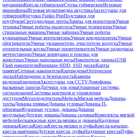
наушники
Кресла геймерские
Столы геймерские
Игровые
микрофоны
Игровая мультимедиа акустика
Аксессуары для
геймеров
Фигурки Funko Pop
Подставки для
ноутбуков
Светодиодные ленты
Лампы для мониторов
Умная
техника
Умные роботы-пылесосы
Умные телевизоры
Умные
стиральные машины
Умные чайники
Умные роботы
кулинарные
Умные вентиляторы
Умные кондиционеры
Умные
обогреватели
Умные увлажнители, очистители воздуха
Умные
отопительные котлы
Умные проветриватели
Умные радиочасы,
метеостанции
Умные кормушки и поилки для
животных
Умные напольные весы
Накопители данных
USB
Flash накопители
Внешние HDD, SSD диски
Карты
памяти
Сетевые накопители
Картридеры
Оптические
диски
Наблюдение и безопасность
Камеры
видеонаблюдения
Аксессуары для CCTV
Домофоны,
вызывные панели
Датчики для дома
Охранные системы,
сигнализации
Системы контроля и управления
доступом
Металлодетекторы
Мебель
Мягкая мебель
Диваны,
тахты
Диваны прямые
Диваны угловые
Диваны П-
образные
Кухонные уголки, диваны
Диваны
модульные
Детские диваны
Диваны садовые
Комплекты мягкой
мебели
Бескаркасные кресла-мешки и диваны
Надувные
диваны
Кресла
Кресла
Кресла-мешки и пуфы
Кресла-качалки,
кресла-маятники
Детские кресла, пуфы
Надувные кресла
Пуфы,
оттоманки
Кресла-кровати
Игровая мебель
Кресла