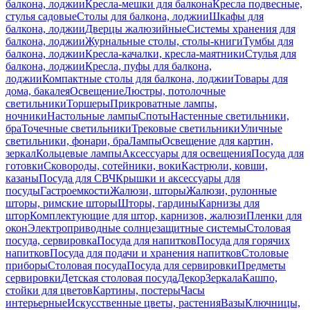
балкона, лоджии
Кресла-мешки для балкона
Кресла подвесные,
стулья садовые
Столы для балкона, лоджии
Шкафы для
балкона, лоджии
Дверцы жалюзийные
Системы хранения для
балкона, лоджии
Журнальные столы, столы-книги
Тумбы для
балкона, лоджии
Кресла-качалки, кресла-маятники
Стулья для
балкона, лоджии
Кресла, пуфы для балкона,
лоджии
Компактные столы для балкона, лоджии
Товары для
дома, бакалея
Освещение
Люстры, потолочные
светильники
Торшеры
Прикроватные лампы,
ночники
Настольные лампы
Споты
Настенные светильники,
бра
Точечные светильники
Трековые светильники
Уличные
светильники, фонари, бра
Лампы
Освещение для картин,
зеркал
Кольцевые лампы
Аксессуары для освещения
Посуда для
готовки
Сковороды, сотейники, воки
Кастрюли, ковши,
казаны
Посуда для СВЧ
Крышки и аксессуары для
посуды
Гастроемкости
Жалюзи, шторы
Жалюзи, рулонные
шторы, римские шторы
Шторы, гардины
Карнизы для
штор
Комплектующие для штор, карнизов, жалюзи
Пленки для
окон
Электроприводные солнцезащитные системы
Столовая
посуда, сервировка
Посуда для напитков
Посуда для горячих
напитков
Посуда для подачи и хранения напитков
Столовые
приборы
Столовая посуда
Посуда для сервировки
Предметы
сервировки
Детская столовая посуда
Декор
Зеркала
Кашпо,
стойки для цветов
Картины, постеры
Часы
интерьерные
Искусственные цветы, растения
Вазы
Ключницы,