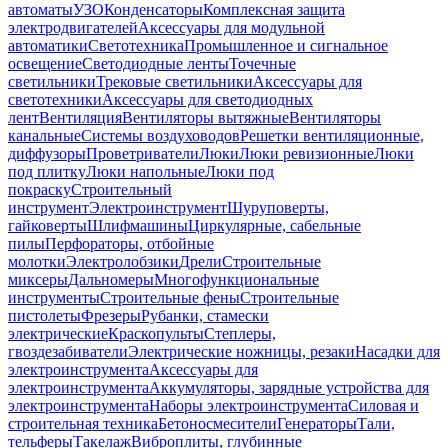
автоматы
УЗО
Конденсаторы
Комплексная защита
электродвигателей
Аксессуары для модульной
автоматики
Светотехника
Промышленное и сигнальное
освещение
Светодиодные ленты
Точечные
светильники
Трековые светильники
Аксессуары для
светотехники
Аксессуары для светодиодных
лент
Вентиляция
Вентиляторы вытяжные
Вентиляторы
канальные
Системы воздуховодов
Решетки вентиляционные,
диффузоры
Проветриватели
Люки
Люки ревизионные
Люки
под плитку
Люки напольные
Люки под
покраску
Строительный
инструмент
Электроинструмент
Шуруповерты,
гайковерты
Шлифмашины
Циркулярные, сабельные
пилы
Перфораторы, отбойные
молотки
Электролобзики
Дрели
Строительные
миксеры
Дальномеры
Многофункциональные
инструменты
Строительные фены
Строительные
пистолеты
Фрезеры
Рубанки, стамески
электрические
Краскопульты
Степлеры,
гвоздезабиватели
Электрические ножницы, резаки
Насадки для
электроинструмента
Аксессуары для
электроинструмента
Аккумуляторы, зарядные устройства для
электроинструмента
Наборы электроинструмента
Силовая и
строительная техника
Бетоносмесители
Генераторы
Тали,
тельферы
Такелаж
Виброплиты, глубинные