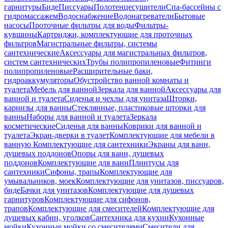
гарнитуры
Биде
Писсуары
Полотенцесушители
Спа-бассейны с
гидромассажем
Водоснабжение
Водонагреватели
Бытовые
насосы
Проточные фильтры для воды
Фильтры-
кувшины
Картриджи, комплектующие для проточных
фильтров
Магистральные фильтры, системы
сантехнические
Аксессуары для магистральных фильтров,
систем сантехнических
Трубы полипропиленовые
Фитинги
полипропиленовые
Расширительные баки,
гидроаккумуляторы
Обустройство ванной комнаты и
туалета
Мебель для ванной
Зеркала для ванной
Аксессуары для
ванной и туалета
Сиденья и чехлы для унитаза
Шторки,
карнизы для ванны
Стеклянные, пластиковые шторки для
ванны
Наборы для ванной и туалета
Зеркала
косметические
Сиденья для ванны
Коврики для ванной и
туалета
Экран-дверки в туалет
Комплектующие для мебели в
ванную
Комплектующие для сантехники
Экраны для ванн,
душевых поддонов
Опоры для ванн, душевых
поддонов
Комплектующие для ванн
Плинтусы для
сантехники
Сифоны, трапы
Комплектующие для
умывальников, моек
Комплектующие для унитазов, писсуаров,
биде
Бачки для унитазов
Комплектующие для душевых
гарнитуров
Комплектующие для сифонов,
трапов
Комплектующие для смесителей
Комплектующие для
душевых кабин, уголков
Сантехника для кухни
Кухонные
мойки
Кухонные мойки со смесителями
Смесители для