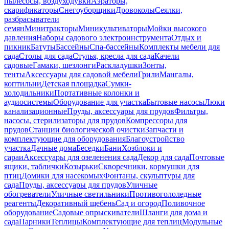
пылесосы, воздуходувки
Аэраторы,
скарификаторы
Снегоуборщики
Дровоколы
Сеялки,
разбрасыватели
семян
Минитракторы
Миникультиваторы
Мойки высокого
давления
Наборы садового электроинструмента
Отдых и
пикник
Батуты
Бассейны
Спа-бассейны
Комплекты мебели для
сада
Столы для сада
Стулья, кресла для сада
Качели
садовые
Гамаки, шезлонги
Раскладушки
Зонты,
тенты
Аксессуары для садовой мебели
Грили
Мангалы,
коптильни
Детская площадка
Сумки-
холодильники
Портативные колонки и
аудиосистемы
Оборудование для участка
Бытовые насосы
Люки
канализационные
Пруды, аксессуары для прудов
Фильтры,
насосы, стерилизаторы для прудов
Компрессоры для
прудов
Станции биологической очистки
Запчасти и
комплектующие для оборудования
Благоустройство
участка
Дачные дома
Беседки
Бани
Хозблоки и
сараи
Аксессуары для озеленения сада
Декор для сада
Почтовые
ящики, таблички
Козырьки
Скворечники, кормушки для
птиц
Домики для насекомых
Фонтаны, скульптуры для
сада
Пруды, аксессуары для прудов
Уличные
обогреватели
Уличные светильники
Противогололедные
реагенты
Декоративный щебень
Сад и огород
Поливочное
оборудование
Садовые опрыскиватели
Шланги для дома и
сада
Парники
Теплицы
Комплектующие для теплиц
Модульные