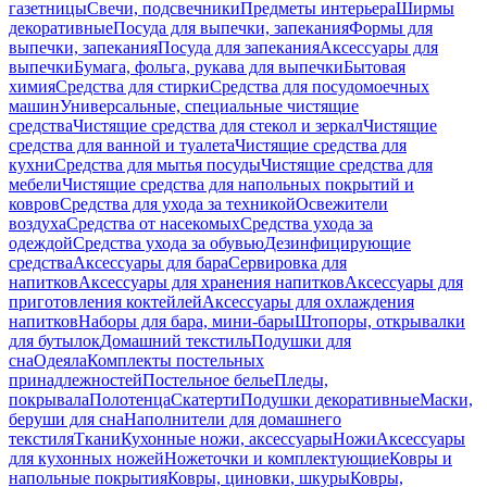
газетницы
Свечи, подсвечники
Предметы интерьера
Ширмы
декоративные
Посуда для выпечки, запекания
Формы для
выпечки, запекания
Посуда для запекания
Аксессуары для
выпечки
Бумага, фольга, рукава для выпечки
Бытовая
химия
Средства для стирки
Средства для посудомоечных
машин
Универсальные, специальные чистящие
средства
Чистящие средства для стекол и зеркал
Чистящие
средства для ванной и туалета
Чистящие средства для
кухни
Средства для мытья посуды
Чистящие средства для
мебели
Чистящие средства для напольных покрытий и
ковров
Средства для ухода за техникой
Освежители
воздуха
Средства от насекомых
Средства ухода за
одеждой
Средства ухода за обувью
Дезинфицирующие
средства
Аксессуары для бара
Сервировка для
напитков
Аксессуары для хранения напитков
Аксессуары для
приготовления коктейлей
Аксессуары для охлаждения
напитков
Наборы для бара, мини-бары
Штопоры, открывалки
для бутылок
Домашний текстиль
Подушки для
сна
Одеяла
Комплекты постельных
принадлежностей
Постельное белье
Пледы,
покрывала
Полотенца
Скатерти
Подушки декоративные
Маски,
беруши для сна
Наполнители для домашнего
текстиля
Ткани
Кухонные ножи, аксессуары
Ножи
Аксессуары
для кухонных ножей
Ножеточки и комплектующие
Ковры и
напольные покрытия
Ковры, циновки, шкуры
Ковры,