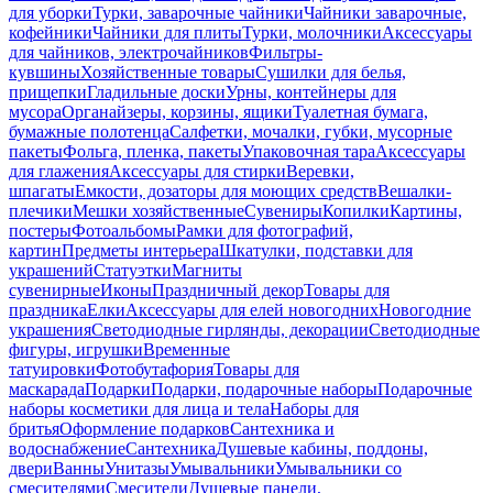
для уборки
Турки, заварочные чайники
Чайники заварочные,
кофейники
Чайники для плиты
Турки, молочники
Аксессуары
для чайников, электрочайников
Фильтры-
кувшины
Хозяйственные товары
Сушилки для белья,
прищепки
Гладильные доски
Урны, контейнеры для
мусора
Органайзеры, корзины, ящики
Туалетная бумага,
бумажные полотенца
Салфетки, мочалки, губки, мусорные
пакеты
Фольга, пленка, пакеты
Упаковочная тара
Аксессуары
для глажения
Аксессуары для стирки
Веревки,
шпагаты
Емкости, дозаторы для моющих средств
Вешалки-
плечики
Мешки хозяйственные
Сувениры
Копилки
Картины,
постеры
Фотоальбомы
Рамки для фотографий,
картин
Предметы интерьера
Шкатулки, подставки для
украшений
Статуэтки
Магниты
сувенирные
Иконы
Праздничный декор
Товары для
праздника
Елки
Аксессуары для елей новогодних
Новогодние
украшения
Светодиодные гирлянды, декорации
Светодиодные
фигуры, игрушки
Временные
татуировки
Фотобутафория
Товары для
маскарада
Подарки
Подарки, подарочные наборы
Подарочные
наборы косметики для лица и тела
Наборы для
бритья
Оформление подарков
Сантехника и
водоснабжение
Сантехника
Душевые кабины, поддоны,
двери
Ванны
Унитазы
Умывальники
Умывальники со
смесителями
Смесители
Душевые панели,