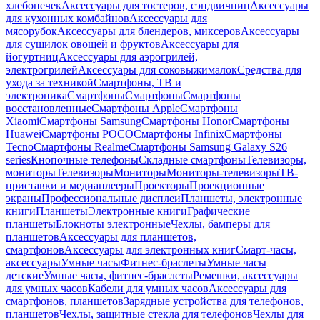
хлебопечек
Аксессуары для тостеров, сэндвичниц
Аксессуары
для кухонных комбайнов
Аксессуары для
мясорубок
Аксессуары для блендеров, миксеров
Аксессуары
для сушилок овощей и фруктов
Аксессуары для
йогуртниц
Аксессуары для аэрогрилей,
электрогрилей
Аксессуары для соковыжималок
Средства для
ухода за техникой
Смартфоны, ТВ и
электроника
Смартфоны
Смартфоны
Смартфоны
восстановленные
Смартфоны Apple
Смартфоны
Xiaomi
Смартфоны Samsung
Смартфоны Honor
Смартфоны
Huawei
Смартфоны POCO
Смартфоны Infinix
Смартфоны
Tecno
Смартфоны Realme
Смартфоны Samsung Galaxy S26
series
Кнопочные телефоны
Складные смартфоны
Телевизоры,
мониторы
Телевизоры
Мониторы
Мониторы-телевизоры
ТВ-
приставки и медиаплееры
Проекторы
Проекционные
экраны
Профессиональные дисплеи
Планшеты, электронные
книги
Планшеты
Электронные книги
Графические
планшеты
Блокноты электронные
Чехлы, бамперы для
планшетов
Аксессуары для планшетов,
смартфонов
Аксессуары для электронных книг
Смарт-часы,
аксессуары
Умные часы
Фитнес-браслеты
Умные часы
детские
Умные часы, фитнес-браслеты
Ремешки, аксессуары
для умных часов
Кабели для умных часов
Аксессуары для
смартфонов, планшетов
Зарядные устройства для телефонов,
планшетов
Чехлы, защитные стекла для телефонов
Чехлы для