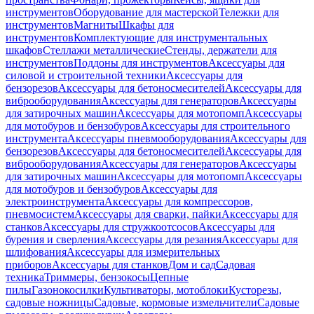
инструментов
Оборудование для мастерской
Тележки для
инструментов
Магниты
Шкафы для
инструментов
Комплектующие для инструментальных
шкафов
Стеллажи металлические
Стенды, держатели для
инструментов
Поддоны для инструментов
Аксессуары для
силовой и строительной техники
Аксессуары для
бензорезов
Аксессуары для бетоносмесителей
Аксессуары для
виброоборудования
Аксессуары для генераторов
Аксессуары
для затирочных машин
Аксессуары для мотопомп
Аксессуары
для мотобуров и бензобуров
Аксессуары для строительного
инструмента
Аксессуары пневмооборудования
Аксессуары для
бензорезов
Аксессуары для бетоносмесителей
Аксессуары для
виброоборудования
Аксессуары для генераторов
Аксессуары
для затирочных машин
Аксессуары для мотопомп
Аксессуары
для мотобуров и бензобуров
Аксессуары для
электроинструмента
Аксессуары для компрессоров,
пневмосистем
Аксессуары для сварки, пайки
Аксессуары для
станков
Аксессуары для стружкоотсосов
Аксессуары для
бурения и сверления
Аксессуары для резания
Аксессуары для
шлифования
Аксессуары для измерительных
приборов
Аксессуары для станков
Дом и сад
Садовая
техника
Триммеры, бензокосы
Цепные
пилы
Газонокосилки
Культиваторы, мотоблоки
Кусторезы,
садовые ножницы
Садовые, кормовые измельчители
Садовые