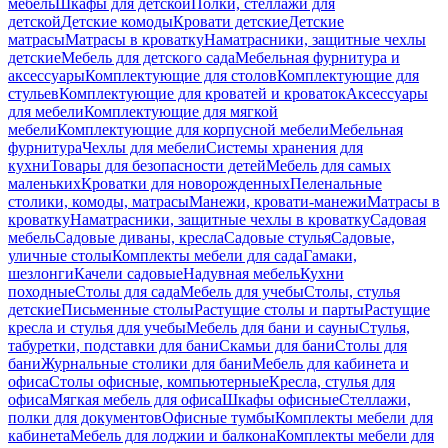
мебель
Шкафы для детской
Полки, стеллажи для
детской
Детские комоды
Кровати детские
Детские
матрасы
Матрасы в кроватку
Наматрасники, защитные чехлы
детские
Мебель для детского сада
Мебельная фурнитура и
аксессуары
Комплектующие для столов
Комплектующие для
стульев
Комплектующие для кроватей и кроваток
Аксессуары
для мебели
Комплектующие для мягкой
мебели
Комплектующие для корпусной мебели
Мебельная
фурнитура
Чехлы для мебели
Системы хранения для
кухни
Товары для безопасности детей
Мебель для самых
маленьких
Кроватки для новорожденных
Пеленальные
столики, комоды, матрасы
Манежи, кровати-манежи
Матрасы в
кроватку
Наматрасники, защитные чехлы в кроватку
Садовая
мебель
Садовые диваны, кресла
Садовые стулья
Садовые,
уличные столы
Комплекты мебели для сада
Гамаки,
шезлонги
Качели садовые
Надувная мебель
Кухни
походные
Столы для сада
Мебель для учебы
Столы, стулья
детские
Письменные столы
Растущие столы и парты
Растущие
кресла и стулья для учебы
Мебель для бани и сауны
Стулья,
табуретки, подставки для бани
Скамьи для бани
Столы для
бани
Журнальные столики для бани
Мебель для кабинета и
офиса
Столы офисные, компьютерные
Кресла, стулья для
офиса
Мягкая мебель для офиса
Шкафы офисные
Стеллажи,
полки для документов
Офисные тумбы
Комплекты мебели для
кабинета
Мебель для лоджии и балкона
Комплекты мебели для