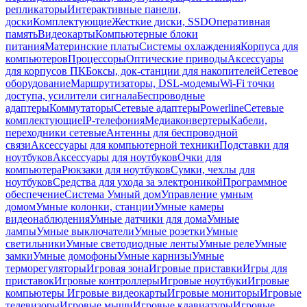
репликаторы
Интерактивные панели,
доски
Комплектующие
Жесткие диски, SSD
Оперативная
память
Видеокарты
Компьютерные блоки
питания
Материнские платы
Системы охлаждения
Корпуса для
компьютеров
Процессоры
Оптические приводы
Аксессуары
для корпусов ПК
Боксы, док-станции для накопителей
Сетевое
оборудование
Маршрутизаторы, DSL-модемы
Wi-Fi точки
доступа, усилители сигнала
Беспроводные
адаптеры
Коммутаторы
Сетевые адаптеры
Powerline
Сетевые
комплектующие
IP-телефония
Медиаконвертеры
Кабели,
переходники сетевые
Антенны для беспроводной
связи
Аксессуары для компьютерной техники
Подставки для
ноутбуков
Аксессуары для ноутбуков
Очки для
компьютера
Рюкзаки для ноутбуков
Сумки, чехлы для
ноутбуков
Средства для ухода за электроникой
Программное
обеспечение
Система Умный дом
Управление умным
домом
Умные колонки, станции
Умные камеры
видеонаблюдения
Умные датчики для дома
Умные
лампы
Умные выключатели
Умные розетки
Умные
светильники
Умные светодиодные ленты
Умные реле
Умные
замки
Умные домофоны
Умные карнизы
Умные
терморегуляторы
Игровая зона
Игровые приставки
Игры для
приставок
Игровые контроллеры
Игровые ноутбуки
Игровые
компьютеры
Игровые видеокарты
Игровые мониторы
Игровые
телевизоры
Игровые мыши
Игровые клавиатуры
Игровые