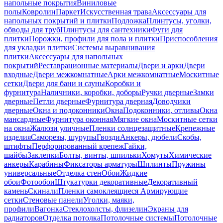
напольные покрытия
Виниловые
полы
Ковролин
Паркет
Искусственная трава
Аксессуары для
напольных покрытий и плитки
Подложка
Плинтусы, уголки,
обводы для труб
Плинтусы для сантехники
Фуги для
плитки
Порожки, профили для пола и плитки
Приспособления
для укладки плитки
Системы выравнивания
плитки
Аксессуары для напольных
покрытий
Реставрационные материалы
Двери и арки
Двери
входные
Двери межкомнатные
Арки межкомнатные
Москитные
сетки
Двери для бани и сауны
Коробки и
фурнитура
Наличники, коробки, доборы
Ручки дверные
Замки
дверные
Петли дверные
Фурнитура дверная
Доводчики
дверные
Окна и подоконники
Окна
Подоконники, отливы
Окна
мансардные
Фурнитура оконная
Мягкие окна
Москитные сетки
на окна
Жалюзи уличные
Пленки солнцезащитные
Крепежные
изделия
Саморезы, шурупы
Гвозди
Анкеры, дюбели
Скобы,
штифты
Перфорированный крепеж
Гайки,
шайбы
Заклепки
Болты, винты, шпильки
Хомуты
Химические
анкеры
Карабины
Фиксаторы арматуры
Шплинты
Пружины
универсальные
Отделка стен
Обои
Жидкие
обои
Фотообои
Штукатурки декоративные
Декоративный
камень
Скинали
Пленки самоклеящиеся
Армирующие
сетки
Стеновые панели
Уголки, маяки,
профили
Вагонка
Стеклохолсты, флизелин
Экраны для
радиаторов
Отделка потолка
Потолочные системы
Потолочные