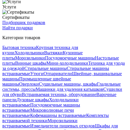
Услуги
Сертификаты
Подборщик подарков
Найти подарки
Категории товаров
Бытовая техника
Крупная техника для
кухни
Холодильники
Вытяжки
Кухонные
плиты
Морозильники
Посудомоечные машины
Настольные
плиты
Винные шкафы
Мини-холодильники
Техника для ухода
за одеждой
Стиральные машины
Стиральные машины
встраиваемые
Утюги
Отпариватели
Швейные, вышивальные
машины
Промышленные швейные
машины
Оверлоки
Сушильные машины, шкафы
Гладильные
системы, прессы
Машинки для удаления катышков
Сушилки
для обуви
Встраиваемая техника, оборудование
Варочные
панели
Духовые шкафы
Холодильники
встраиваемые
Посудомоечные машины
встраиваемые
Микроволновые печи
встраиваемые
Кофемашины встраиваемые
Комплекты
встраиваемой техники
Морозильники
встраиваемые
Измельчители пищевых отходов
Шкафы для