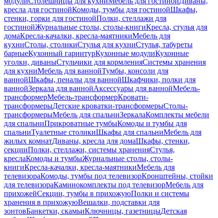
модули
Столешницы для кухни
Мебель для гостиной
Диваны,
кресла для гостиной
Комоды, тумбы для гостиной
Шкафы,
стенки, горки для гостиной
Полки, стеллажи для
гостиной
Журнальные столы, столы-книги
Кресла, стулья для
дома
Кресла-качалки, кресла-маятники
Мебель для
кухни
Столы, столики
Стулья для кухни
Стулья, табуреты
барные
Кухонный гарнитур
Кухонные модули
Кухонные
уголки, диваны
Стульчики для кормления
Системы хранения
для кухни
Мебель для ванной
Тумбы, консоли для
ванной
Шкафы, пеналы для ванной
Шкафчики, полки для
ванной
Зеркала для ванной
Аксессуары для ванной
Мебель-
трансформер
Мебель-трансформер
Кровати-
трансформеры
Детские кроватки-трансформеры
Столы-
трансформеры
Мебель для спальни
Зеркала
Комплекты мебели
для спальни
Прикроватные тумбы
Комоды и тумбы для
спальни
Туалетные столики
Шкафы для спальни
Мебель для
жилых комнат
Диваны, кресла для дома
Шкафы, стенки,
секции
Полки, стеллажи, системы хранения
Стулья,
кресла
Комоды и тумбы
Журнальные столы, столы-
книги
Кресла-качалки, кресла-маятники
Мебель для
телевизора
Комоды, тумбы под телевизор
Кронштейны, стойки
для телевизора
Каминокомплекты под телевизор
Мебель для
прихожей
Секции, тумбы в прихожую
Полки и системы
хранения в прихожую
Вешалки, подставки для
зонтов
Банкетки, скамьи
Ключницы, газетницы
Детская