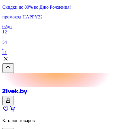
Скидки до 80% ко Дню Рождения!
промокод HAPPY22
02
дн
12
:
54
:
21
Каталог товаров