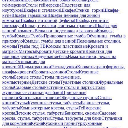
геймерские
Столы геймерские
Подставки для
ноутбуков
Шкафы и стеллажи
Шкафы
Стенки, горки
Шкафы-
купе
Шкафы-гармошки
Шкафы-пеналы для жилой
комнаты
Шкафы с витриной, буфеты
Шкафы, секции в
прихожую
Полки, стеллажи, системы хранения
Шкафы для
ванной комнаты
Вешалки, подставки для зонтов
Комоды,
тумбы
Комоды
Тумбы
Прикроватные тумбы
Обувницы, тумбы в
прихожую
Комоды, тумбы для ванной
Пеленальные столики,
комоды
Тумбы под ТВ
Комоды пластиковые
Кровати и
матрасы
Матрасы
Кровати
Детские кровати
Кроватки для
новорожденных
Надувная мебель
Наматрасники, чехлы на
матрас
Основания для
кроватей
Подматрасники
Раскладушки
Кровати-трансформеры,
шкафы-кровати
Кровати-домики
Столы
Кухонные
столы
Барные столы
Столы письменные,
компьютерные
Детские столы
Туалетные столики
Журнальные
столы
Садовые столы
Растущие столы и парты
Столы,
журнальные столики для бани
Приставные
столики
Консольные столики
Обеденные группы
Столы-
книги
Стулья
Кухонные стулья, табуреты
Барные стулья,
табуреты
Компьютерные кресла, стулья
Геймерские
кресла
Детские стулья, табуреты
Банкетки, скамьи
Садовые
кресла, стулья, табуреты
Стулья, табуреты для бани
Стульчики
для кормления
Кухня
Кухонный гарнитур
Кухонные