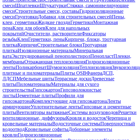
смеси
Шпатлевки
Штукатурки
Стяжки, самонивелирующие
смеси
Строительные смеси, составы
Гидроизоляционные
смеси
Грунтовки
Добавки для строительных смесей
Пены,
клеи, герметики
Жидкие гвозди
Герметики
Монтажная
пена
Клеи для обоев
Клеи для напольных
покрытий
Очистители, растворители
Фиксаторы
резьбы
Клеи
Герметики, пены
Кирпичи, блоки, тротуарная
плитка
Кирпичи
Строительные блоки
Тротуарная
плитка
Изоляционные материалы
Минеральная
вата
Экструдированный пенополистирол
Пенопласт
Пленки,
мембраны
Отражающая теплоизоляция
Гидроизоляционные
ленты
Поликарбонат
Шумоизоляция
Теплоизоляция
Звукоизоляц
плитные и пиломатериалы
Плиты OSB
Фанера
ДСП,
ЛДСП
Мебельные щиты
Террасные доски
Древесные
плиты
Пиломатериалы
Материалы для сухого
строительства
Гипсокартон
Гипсоволокнистые
листы
Цементные плиты
Профили для
гипсокартона
Комплектующие для гипсокартона
Ленты
армирующие
Уплотнительные ленты
Гипсовые и цементные
плиты
Вентиляторы вытяжные
Системы воздуховодов
Решетки
вентиляционные, диффузоры
Кровля и водосток
Черепица и
кровельные материалы
Водосточные системы
Поверхностный
водоотвод
Кровельные софиты
Доборные элементы
кровли
Гидроизоляционные