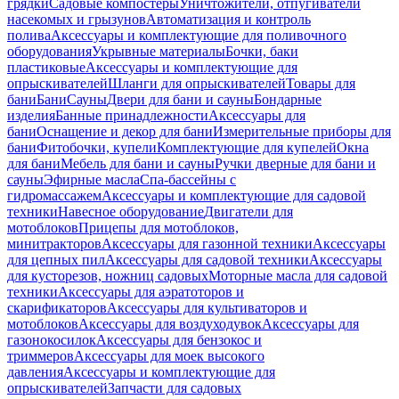
грядки
Садовые компостеры
Уничтожители, отпугиватели
насекомых и грызунов
Автоматизация и контроль
полива
Аксессуары и комплектующие для поливочного
оборудования
Укрывные материалы
Бочки, баки
пластиковые
Аксессуары и комплектующие для
опрыскивателей
Шланги для опрыскивателей
Товары для
бани
Бани
Сауны
Двери для бани и сауны
Бондарные
изделия
Банные принадлежности
Аксессуары для
бани
Оснащение и декор для бани
Измерительные приборы для
бани
Фитобочки, купели
Комплектующие для купелей
Окна
для бани
Мебель для бани и сауны
Ручки дверные для бани и
сауны
Эфирные масла
Спа-бассейны с
гидромассажем
Аксессуары и комплектующие для садовой
техники
Навесное оборудование
Двигатели для
мотоблоков
Прицепы для мотоблоков,
минитракторов
Аксессуары для газонной техники
Аксессуары
для цепных пил
Аксессуары для садовой техники
Аксессуары
для кусторезов, ножниц садовых
Моторные масла для садовой
техники
Аксессуары для аэратоторов и
скарификаторов
Аксессуары для культиваторов и
мотоблоков
Аксессуары для воздуходувок
Аксессуары для
газонокосилок
Аксессуары для бензокос и
триммеров
Аксессуары для моек высокого
давления
Аксессуары и комплектующие для
опрыскивателей
Запчасти для садовых