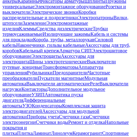
анкеры
Карабины
Фиксаторы арматуры
Шплинты
Пружины
универсальные
Электромонтажное оборудование
Розетки и
выключатели
Электрические звонки
Коробки
распределительные и подрозетники
Электропатроны
Вилки,
штепсели
Заземление
Электромонтажные
изделия
Клеммы
Средства диэлектрические
Трубки
термоусаживаемые
Изолирующие зажимы
Кабель и системы
для прокладки
Короба, трубы, металлорукав
Силовой
кабель
Наконечники, гильзы кабельные
Аксессуары для труб,
коробов
Кабельный крепеж
Арматура СИП
Электрощитовое
оборудование
Электрощиты
Аксессуары для
электрощита
Шины электротехнические
Выключатели
путевые, концевые
Трансформаторы
Аппаратура
управления
Рубильники
Предохранители
Частотные
преобразователи
Пускатели магнитные
Модульная
автоматика
Выключатели автоматические
Реле
Выключатели
нагрузки
Контакторы
Дополнительное модульное
оборудование
УЗИП
Автоматика пуска
двигателя
Дифференциальные
автоматы
УЗО
Конденсаторы
Комплексная защита
электродвигателей
Аксессуары для модульной
автоматики
Приборы учета
Счетчики газа
Счетчики
электроэнергии
Счетчики воды
Ремонт и отделка
Напольные
покрытия и
плитка
Плитка
Ламинат
Линолеум
Керамогранит
Спортивные