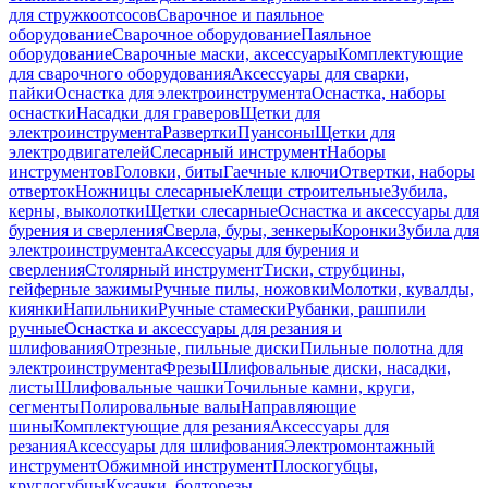
для стружкоотсосов
Сварочное и паяльное
оборудование
Сварочное оборудование
Паяльное
оборудование
Сварочные маски, аксессуары
Комплектующие
для сварочного оборудования
Аксессуары для сварки,
пайки
Оснастка для электроинструмента
Оснастка, наборы
оснастки
Насадки для граверов
Щетки для
электроинструмента
Развертки
Пуансоны
Щетки для
электродвигателей
Слесарный инструмент
Наборы
инструментов
Головки, биты
Гаечные ключи
Отвертки, наборы
отверток
Ножницы слесарные
Клещи строительные
Зубила,
керны, выколотки
Щетки слесарные
Оснастка и аксессуары для
бурения и сверления
Сверла, буры, зенкеры
Коронки
Зубила для
электроинструмента
Аксессуары для бурения и
сверления
Столярный инструмент
Тиски, струбцины,
гейферные зажимы
Ручные пилы, ножовки
Молотки, кувалды,
киянки
Напильники
Ручные стамески
Рубанки, рашпили
ручные
Оснастка и аксессуары для резания и
шлифования
Отрезные, пильные диски
Пильные полотна для
электроинструмента
Фрезы
Шлифовальные диски, насадки,
листы
Шлифовальные чашки
Точильные камни, круги,
сегменты
Полировальные валы
Направляющие
шины
Комплектующие для резания
Аксессуары для
резания
Аксессуары для шлифования
Электромонтажный
инструмент
Обжимной инструмент
Плоскогубцы,
круглогубцы
Кусачки, болторезы,