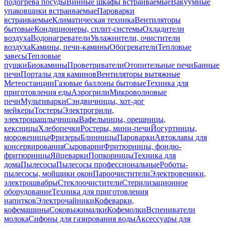
подогрева посуды
Винные шкафы встраиваемые
Вакуумные
упаковщики встраиваемые
Пароварки
встраиваемые
Климатическая техника
Вентиляторы
бытовые
Кондиционеры, сплит-системы
Охладители
воздуха
Водонагреватели
Увлажнители, очистители
воздуха
Камины, печи-камины
Обогреватели
Тепловые
завесы
Тепловые
пушки
Биокамины
Проветриватели
Отопительные печи
Банные
печи
Порталы для каминов
Вентиляторы вытяжные
Метеостанции
Газовые баллоны бытовые
Техника для
приготовления еды
Аэрогрили
Микроволновые
печи
Мультиварки
Сэндвичницы, хот-дог
мейкеры
Тостеры
Электрогрили,
электрошашлычницы
Вафельницы, орешницы,
кексницы
Хлебопечки
Ростеры, мини-печи
Йогуртницы,
мороженицы
Фризеры
Блинницы
Пароварки
Автоклавы для
консервирования
Сыроварни
Фритюрницы, фондю-
фритюрницы
Яйцеварки
Попкорницы
Техника для
дома
Пылесосы
Пылесосы профессиональные
Роботы-
пылесосы, мойщики окон
Пароочистители
Электровеники,
электрошвабры
Стеклоочистители
Стерилизационное
оборудование
Техника для приготовления
напитков
Электрочайники
Кофеварки,
кофемашины
Соковыжималки
Кофемолки
Вспениватели
молока
Сифоны для газирования воды
Аксессуары для