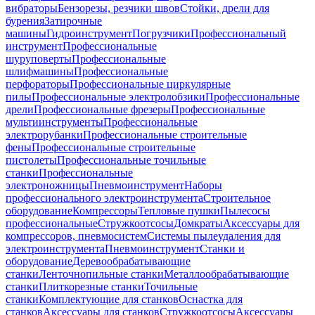
вибраторы
Бензорезы, резчики швов
Стойки, дрели для
бурения
Затирочные
машины
Гидроинструмент
Погрузчики
Профессиональный
инструмент
Профессиональные
шуруповерты
Профессиональные
шлифмашины
Профессиональные
перфораторы
Профессиональные циркулярные
пилы
Профессиональные электролобзики
Профессиональные
дрели
Профессиональные фрезеры
Профессиональные
мультиинструменты
Профессиональные
электрорубанки
Профессиональные строительные
фены
Профессиональные строительные
пистолеты
Профессиональные точильные
станки
Профессиональные
электроножницы
Пневмоинструмент
Наборы
профессионального электроинструмента
Строительное
оборудование
Компрессоры
Тепловые пушки
Пылесосы
профессиональные
Стружкоотсосы
Домкраты
Аксессуары для
компрессоров, пневмосистем
Системы пылеудаления для
электроинструмента
Пневмоинструмент
Станки и
оборудование
Деревообрабатывающие
станки
Ленточнопильные станки
Металлообрабатывающие
станки
Плиткорезные станки
Точильные
станки
Комплектующие для станков
Оснастка для
станков
Аксессуары для станков
Стружкоотсосы
Аксессуары