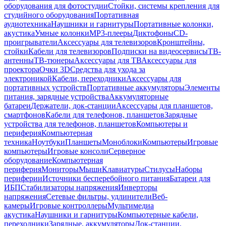
оборудования для фотостудии
Стойки, системы крепления для
студийного оборудования
Портативная
аудиотехника
Наушники и гарнитуры
Портативные колонки,
акустика
Умные колонки
MP3-плееры
Диктофоны
CD-
проигрыватели
Аксессуары для телевизоров
Кронштейны,
стойки
Кабели для телевизоров
Подписки на видеосервисы
ТВ-
антенны
ТВ-тюнеры
Аксессуары для ТВ
Аксессуары для
проектора
Очки 3D
Средства для ухода за
электроникой
Кабели, переходники
Аксессуары для
портативных устройств
Портативные аккумуляторы
Элементы
питания, зарядные устройства
Аккумуляторные
батареи
Держатели, док-станции
Аксессуары для планшетов,
смартфонов
Кабели для телефонов, планшетов
Зарядные
устройства для телефонов, планшетов
Компьютеры и
периферия
Компьютерная
техника
Ноутбуки
Планшеты
Моноблоки
Компьютеры
Игровые
компьютеры
Игровые консоли
Серверное
оборудование
Компьютерная
периферия
Мониторы
Мыши
Клавиатуры
Стилусы
Наборы
периферии
Источники бесперебойного питания
Батареи для
ИБП
Стабилизаторы напряжения
Инверторы
напряжения
Сетевые фильтры, удлинители
Веб-
камеры
Игровые контроллеры
Мультимедиа
акустика
Наушники и гарнитуры
Компьютерные кабели,
переходники
Зарядные, аккумуляторы
Док-станции,