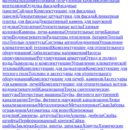
материалы
Шифер
Профнастил
Рулонная кровля
Кровельная
вентиляция
Отделка фасада
Фасадные
панели
Сайдинг
Комплектующие для фасадных
панелей
Декоративные штукатурки для фасада
Клинкерная
плитка для фасада
Декоративный камень для наружной
отделки
Отопление
Отопительные котлы
Газовые
колонки
Камины, печи-камины
Отопительные печи
Банные
печи
Водонагреватели
Радиаторы отопления, батареи
Теплый
пол
Теплые плинтусы
Системы антиобледенения
Управление
климатической техникой
Комплектующие для отопительного
оборудования
Стабилизаторы напряжения
Насосы
циркуляционные
Регулирующая арматура
Отвод и подвод
воды
Дымоходы и комплектующие
Управление климатической
техникой
Комплектующие для радиаторов
Комплектующие для
теплого пола
Топливо и аксессуары для отопительного
оборудования
Комплектующие для печей, каминов
Аксессуары
для каминов, печей
Комплектующие для отопительных котлов,
водонагревателей
Канализация
Тросы сантехнические,
вантузы
Прочистные машины
Трубы, фитинги внутренней
канализации
Трубы, фитинги наружной канализации
Люки
канализационные
Металлопрокат
Металлопрокат
Сваи
Заборы,
ограждения
Автоматика для ворот
Крепежные
изделия
Саморезы, шурупы
Гвозди
Анкеры, дюбели
Скобы,
штифты
Перфорированный крепеж
Гайки,
шайбы
Заклепки
Болты, винты, шпильки
Хомуты
Химические