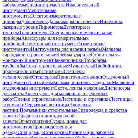
кабелерезы
Специнструменты
Измерительный
инструмент
Мерительные
инструменты
Электроизмерительные
приборы
Дальномеры
Дальномеры оптические
Нивелиры,
лазерные уровни
Пирометры
Детекторы и
тестеры
Толщиномеры
Специальные измерительные
приборы
Аксессуары для измерительных
приборов
Разметочный инструмент
Разметочные
инструменты
Инструменты для нарезки резьбы
Маркеры,
карандаши строительные
Клейма ударные
Строительно-
монтажный инструмент
Заклепочники
Труборезы,
трубогибы
Ножи строительные
Мультитулы
Пробойники,
просекатели отверстий
Ломы
Степлеры
механические
Стеклорезы
Прикаточные валики
Отделочный
инструмент
Плиткорезы
Кельмы, шпатели, гладилки
Малярный,
отделочный инструмент
Скотч, ленты малярные
Диспенсеры
для скотча
Аксессуары для малярных, отделочных
работ
Пленки строительные
Лестницы и стремянки
Лестницы,
стремянки
Чердачные лестницы
Элементы
лестниц
Подъемники строительные
Спецодежда и средства
защиты
Средства индивидуальной
защиты
Огнетушители
Сумки, пояса для
инструментов
Производственная
одежда
Спецодежда
Спецобувь
Организация рабочего
пространства
Фонари, прожекторы
Кейсы, ящики для