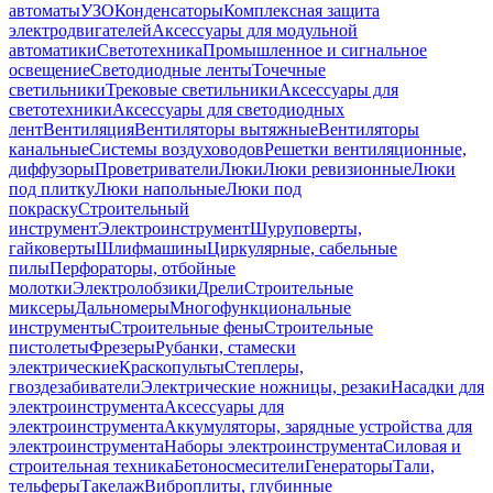
автоматы
УЗО
Конденсаторы
Комплексная защита
электродвигателей
Аксессуары для модульной
автоматики
Светотехника
Промышленное и сигнальное
освещение
Светодиодные ленты
Точечные
светильники
Трековые светильники
Аксессуары для
светотехники
Аксессуары для светодиодных
лент
Вентиляция
Вентиляторы вытяжные
Вентиляторы
канальные
Системы воздуховодов
Решетки вентиляционные,
диффузоры
Проветриватели
Люки
Люки ревизионные
Люки
под плитку
Люки напольные
Люки под
покраску
Строительный
инструмент
Электроинструмент
Шуруповерты,
гайковерты
Шлифмашины
Циркулярные, сабельные
пилы
Перфораторы, отбойные
молотки
Электролобзики
Дрели
Строительные
миксеры
Дальномеры
Многофункциональные
инструменты
Строительные фены
Строительные
пистолеты
Фрезеры
Рубанки, стамески
электрические
Краскопульты
Степлеры,
гвоздезабиватели
Электрические ножницы, резаки
Насадки для
электроинструмента
Аксессуары для
электроинструмента
Аккумуляторы, зарядные устройства для
электроинструмента
Наборы электроинструмента
Силовая и
строительная техника
Бетоносмесители
Генераторы
Тали,
тельферы
Такелаж
Виброплиты, глубинные