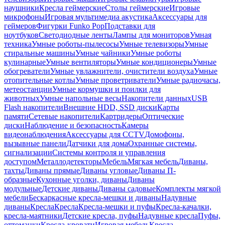
наушники
Кресла геймерские
Столы геймерские
Игровые
микрофоны
Игровая мультимедиа акустика
Аксессуары для
геймеров
Фигурки Funko Pop
Подставки для
ноутбуков
Светодиодные ленты
Лампы для мониторов
Умная
техника
Умные роботы-пылесосы
Умные телевизоры
Умные
стиральные машины
Умные чайники
Умные роботы
кулинарные
Умные вентиляторы
Умные кондиционеры
Умные
обогреватели
Умные увлажнители, очистители воздуха
Умные
отопительные котлы
Умные проветриватели
Умные радиочасы,
метеостанции
Умные кормушки и поилки для
животных
Умные напольные весы
Накопители данных
USB
Flash накопители
Внешние HDD, SSD диски
Карты
памяти
Сетевые накопители
Картридеры
Оптические
диски
Наблюдение и безопасность
Камеры
видеонаблюдения
Аксессуары для CCTV
Домофоны,
вызывные панели
Датчики для дома
Охранные системы,
сигнализации
Системы контроля и управления
доступом
Металлодетекторы
Мебель
Мягкая мебель
Диваны,
тахты
Диваны прямые
Диваны угловые
Диваны П-
образные
Кухонные уголки, диваны
Диваны
модульные
Детские диваны
Диваны садовые
Комплекты мягкой
мебели
Бескаркасные кресла-мешки и диваны
Надувные
диваны
Кресла
Кресла
Кресла-мешки и пуфы
Кресла-качалки,
кресла-маятники
Детские кресла, пуфы
Надувные кресла
Пуфы,
оттоманки
Кресла-кровати
Игровая мебель
Кресла