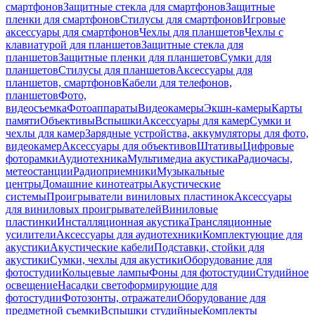
смартфонов
Защитные стекла для смартфонов
Защитные
пленки для смартфонов
Стилусы для смартфонов
Игровые
аксессуары для смартфонов
Чехлы для планшетов
Чехлы с
клавиатурой для планшетов
Защитные стекла для
планшетов
Защитные пленки для планшетов
Сумки для
планшетов
Стилусы для планшетов
Аксессуары для
планшетов, смартфонов
Кабели для телефонов,
планшетов
Фото,
видеосъемка
Фотоаппараты
Видеокамеры
Экшн-камеры
Карты
памяти
Объективы
Вспышки
Аксессуары для камер
Сумки и
чехлы для камер
Зарядные устройства, аккумуляторы для фото,
видеокамер
Аксессуары для объективов
Штативы
Цифровые
фоторамки
Аудиотехника
Мультимедиа акустика
Радиочасы,
метеостанции
Радиоприемники
Музыкальные
центры
Домашние кинотеатры
Акустические
системы
Проигрыватели виниловых пластинок
Аксессуары
для виниловых проигрывателей
Виниловые
пластинки
Инсталляционная акустика
Трансляционные
усилители
Аксессуары для аудиотехники
Комплектующие для
акустики
Акустические кабели
Подставки, стойки для
акустики
Сумки, чехлы для акустики
Оборудование для
фотостудии
Кольцевые лампы
Фоны для фотостудии
Студийное
освещение
Насадки светоформирующие для
фотостудии
Фотозонты, отражатели
Оборудование для
предметной съемки
Вспышки студийные
Комплекты