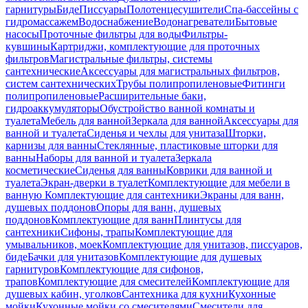
гарнитуры
Биде
Писсуары
Полотенцесушители
Спа-бассейны с
гидромассажем
Водоснабжение
Водонагреватели
Бытовые
насосы
Проточные фильтры для воды
Фильтры-
кувшины
Картриджи, комплектующие для проточных
фильтров
Магистральные фильтры, системы
сантехнические
Аксессуары для магистральных фильтров,
систем сантехнических
Трубы полипропиленовые
Фитинги
полипропиленовые
Расширительные баки,
гидроаккумуляторы
Обустройство ванной комнаты и
туалета
Мебель для ванной
Зеркала для ванной
Аксессуары для
ванной и туалета
Сиденья и чехлы для унитаза
Шторки,
карнизы для ванны
Стеклянные, пластиковые шторки для
ванны
Наборы для ванной и туалета
Зеркала
косметические
Сиденья для ванны
Коврики для ванной и
туалета
Экран-дверки в туалет
Комплектующие для мебели в
ванную
Комплектующие для сантехники
Экраны для ванн,
душевых поддонов
Опоры для ванн, душевых
поддонов
Комплектующие для ванн
Плинтусы для
сантехники
Сифоны, трапы
Комплектующие для
умывальников, моек
Комплектующие для унитазов, писсуаров,
биде
Бачки для унитазов
Комплектующие для душевых
гарнитуров
Комплектующие для сифонов,
трапов
Комплектующие для смесителей
Комплектующие для
душевых кабин, уголков
Сантехника для кухни
Кухонные
мойки
Кухонные мойки со смесителями
Смесители для