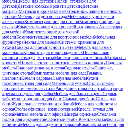
мебель
Шкафы для детской
Полки, стеллажи для
детской
Детские комоды
Кровати детские
Детские
матрасы
Матрасы в кроватку
Наматрасники, защитные чехлы
детские
Мебель для детского сада
Мебельная фурнитура и
аксессуары
Комплектующие для столов
Комплектующие для
стульев
Комплектующие для кроватей и кроваток
Аксессуары
для мебели
Комплектующие для мягкой
мебели
Комплектующие для корпусной мебели
Мебельная
фурнитура
Чехлы для мебели
Системы хранения для
кухни
Товары для безопасности детей
Мебель для самых
маленьких
Кроватки для новорожденных
Пеленальные
столики, комоды, матрасы
Манежи, кровати-манежи
Матрасы в
кроватку
Наматрасники, защитные чехлы в кроватку
Садовая
мебель
Садовые диваны, кресла
Садовые стулья
Садовые,
уличные столы
Комплекты мебели для сада
Гамаки,
шезлонги
Качели садовые
Надувная мебель
Кухни
походные
Столы для сада
Мебель для учебы
Столы, стулья
детские
Письменные столы
Растущие столы и парты
Растущие
кресла и стулья для учебы
Мебель для бани и сауны
Стулья,
табуретки, подставки для бани
Скамьи для бани
Столы для
бани
Журнальные столики для бани
Мебель для кабинета и
офиса
Столы офисные, компьютерные
Кресла, стулья для
офиса
Мягкая мебель для офиса
Шкафы офисные
Стеллажи,
полки для документов
Офисные тумбы
Комплекты мебели для
кабинета
Мебель для лоджии и балкона
Комплекты мебели для