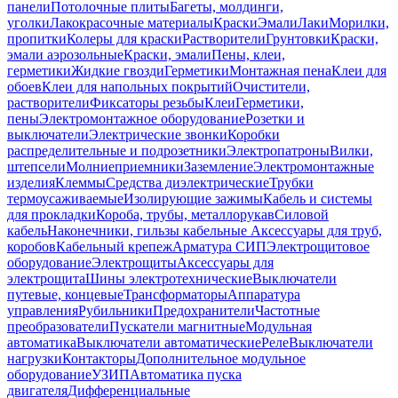
панели
Потолочные плиты
Багеты, молдинги,
уголки
Лакокрасочные материалы
Краски
Эмали
Лаки
Морилки,
пропитки
Колеры для краски
Растворители
Грунтовки
Краски,
эмали аэрозольные
Краски, эмали
Пены, клеи,
герметики
Жидкие гвозди
Герметики
Монтажная пена
Клеи для
обоев
Клеи для напольных покрытий
Очистители,
растворители
Фиксаторы резьбы
Клеи
Герметики,
пены
Электромонтажное оборудование
Розетки и
выключатели
Электрические звонки
Коробки
распределительные и подрозетники
Электропатроны
Вилки,
штепсели
Молниеприемники
Заземление
Электромонтажные
изделия
Клеммы
Средства диэлектрические
Трубки
термоусаживаемые
Изолирующие зажимы
Кабель и системы
для прокладки
Короба, трубы, металлорукав
Силовой
кабель
Наконечники, гильзы кабельные
Аксессуары для труб,
коробов
Кабельный крепеж
Арматура СИП
Электрощитовое
оборудование
Электрощиты
Аксессуары для
электрощита
Шины электротехнические
Выключатели
путевые, концевые
Трансформаторы
Аппаратура
управления
Рубильники
Предохранители
Частотные
преобразователи
Пускатели магнитные
Модульная
автоматика
Выключатели автоматические
Реле
Выключатели
нагрузки
Контакторы
Дополнительное модульное
оборудование
УЗИП
Автоматика пуска
двигателя
Дифференциальные