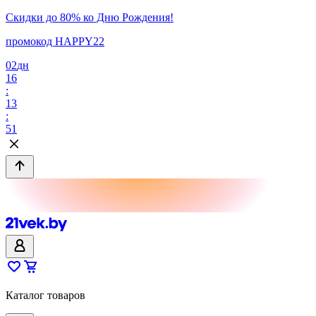
Скидки до 80% ко Дню Рождения!
промокод HAPPY22
02
дн
16
:
13
:
51
Каталог товаров