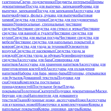
газетницы
Свечи, подсвечники
Предметы интерьера
Ширмы
декоративные
Посуда для выпечки, запекания
Формы для
выпечки, запекания
Посуда для запекания
Аксессуары для
выпечки
Бумага, фольга, рукава для выпечки
Бытовая
химия
Средства для стирки
Средства для посудомоечных
машин
Универсальные, специальные чистящие
средства
Чистящие средства для стекол и зеркал
Чистящие
средства для ванной и туалета
Чистящие средства для
кухни
Средства для мытья посуды
Чистящие средства для
мебели
Чистящие средства для напольных покрытий и
ковров
Средства для ухода за техникой
Освежители
воздуха
Средства от насекомых
Средства ухода за
одеждой
Средства ухода за обувью
Дезинфицирующие
средства
Аксессуары для бара
Сервировка для
напитков
Аксессуары для хранения напитков
Аксессуары для
приготовления коктейлей
Аксессуары для охлаждения
напитков
Наборы для бара, мини-бары
Штопоры, открывалки
для бутылок
Домашний текстиль
Подушки для
сна
Одеяла
Комплекты постельных
принадлежностей
Постельное белье
Пледы,
покрывала
Полотенца
Скатерти
Подушки декоративные
Маски,
беруши для сна
Наполнители для домашнего
текстиля
Ткани
Кухонные ножи, аксессуары
Ножи
Аксессуары
для кухонных ножей
Ножеточки и комплектующие
Ковры и
напольные покрытия
Ковры, циновки, шкуры
Ковры,