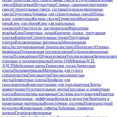
смеси
Шпатлевки
Штукатурки
Стяжки, самонивелирующие
смеси
Строительные смеси, составы
Гидроизоляционные
смеси
Грунтовки
Добавки для строительных смесей
Пены,
клеи, герметики
Жидкие гвозди
Герметики
Монтажная
пена
Клеи для обоев
Клеи для напольных
покрытий
Очистители, растворители
Фиксаторы
резьбы
Клеи
Герметики, пены
Кирпичи, блоки, тротуарная
плитка
Кирпичи
Строительные блоки
Тротуарная
плитка
Изоляционные материалы
Минеральная
вата
Экструдированный пенополистирол
Пенопласт
Пленки,
мембраны
Отражающая теплоизоляция
Гидроизоляционные
ленты
Поликарбонат
Шумоизоляция
Теплоизоляция
Звукоизоляц
плитные и пиломатериалы
Плиты OSB
Фанера
ДСП,
ЛДСП
Мебельные щиты
Террасные доски
Древесные
плиты
Пиломатериалы
Материалы для сухого
строительства
Гипсокартон
Гипсоволокнистые
листы
Цементные плиты
Профили для
гипсокартона
Комплектующие для гипсокартона
Ленты
армирующие
Уплотнительные ленты
Гипсовые и цементные
плиты
Вентиляторы вытяжные
Системы воздуховодов
Решетки
вентиляционные, диффузоры
Кровля и водосток
Черепица и
кровельные материалы
Водосточные системы
Поверхностный
водоотвод
Кровельные софиты
Доборные элементы
кровли
Гидроизоляционные