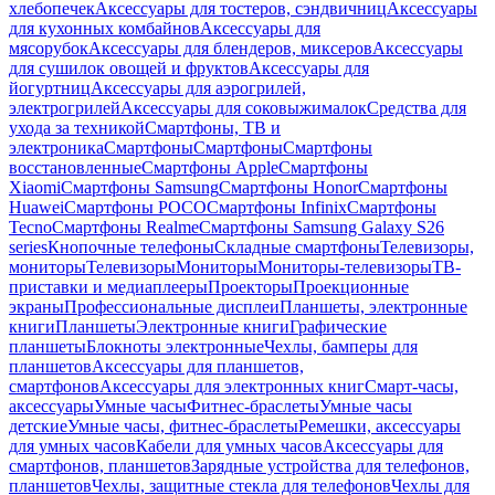
хлебопечек
Аксессуары для тостеров, сэндвичниц
Аксессуары
для кухонных комбайнов
Аксессуары для
мясорубок
Аксессуары для блендеров, миксеров
Аксессуары
для сушилок овощей и фруктов
Аксессуары для
йогуртниц
Аксессуары для аэрогрилей,
электрогрилей
Аксессуары для соковыжималок
Средства для
ухода за техникой
Смартфоны, ТВ и
электроника
Смартфоны
Смартфоны
Смартфоны
восстановленные
Смартфоны Apple
Смартфоны
Xiaomi
Смартфоны Samsung
Смартфоны Honor
Смартфоны
Huawei
Смартфоны POCO
Смартфоны Infinix
Смартфоны
Tecno
Смартфоны Realme
Смартфоны Samsung Galaxy S26
series
Кнопочные телефоны
Складные смартфоны
Телевизоры,
мониторы
Телевизоры
Мониторы
Мониторы-телевизоры
ТВ-
приставки и медиаплееры
Проекторы
Проекционные
экраны
Профессиональные дисплеи
Планшеты, электронные
книги
Планшеты
Электронные книги
Графические
планшеты
Блокноты электронные
Чехлы, бамперы для
планшетов
Аксессуары для планшетов,
смартфонов
Аксессуары для электронных книг
Смарт-часы,
аксессуары
Умные часы
Фитнес-браслеты
Умные часы
детские
Умные часы, фитнес-браслеты
Ремешки, аксессуары
для умных часов
Кабели для умных часов
Аксессуары для
смартфонов, планшетов
Зарядные устройства для телефонов,
планшетов
Чехлы, защитные стекла для телефонов
Чехлы для