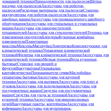
домашней техники
Принадлежности для пылесосов
Щетки,
насадки для пылесосов
Аксессуары для роботов-
пылесосов
Расходные материалы для пылесосов
Станции,
аккумуляторы для роботов-пылесосов
Аксессуары для
швейных машин
Аксессуары для промышленного швейного
оборудования
Аксессуары для стиральных и сушильных
машин
Аксессуары для пароочистителей,
отпаривателей
Аксессуары для стеклоочистителей
Техника для
измельчения продуктов
Блендеры
Кухонные комбайны,
измельчители
Планетарные
миксеры
Миксеры
Мясорубки
Ломтерезки
Комплектующие для
климатической техники
Управление климатической
техникой
Фильтры для климатической техники
Аксессуары для
климатической техники
Мелкая техника
Весы кухонные,
бытовые
Сушилки для овощей и
фруктов
Вакууматоры
Открывалки,
картофелечистки
Проращиватели семян
Маслобойки,
сепараторы бытовые
Аксессуары для крупной
техники
Аксессуары для вытяжек
Аксессуары для плит и
духовок
Аксессуары для холодильников
Аксессуары для
посудомоечных машин
Средства для посудомоечных
машин
Средства для ухода за техникой
Аксессуары для
кухонной техники
Аксессуары для микроволновых
печей
Вакуумные пакеты, контейнеры
Аксессуары для
кофемашин
Аксессуары для мультиварок,