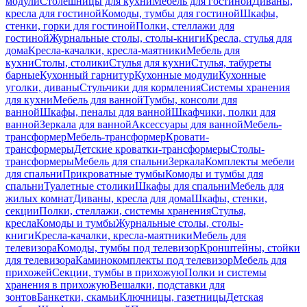
модули
Столешницы для кухни
Мебель для гостиной
Диваны,
кресла для гостиной
Комоды, тумбы для гостиной
Шкафы,
стенки, горки для гостиной
Полки, стеллажи для
гостиной
Журнальные столы, столы-книги
Кресла, стулья для
дома
Кресла-качалки, кресла-маятники
Мебель для
кухни
Столы, столики
Стулья для кухни
Стулья, табуреты
барные
Кухонный гарнитур
Кухонные модули
Кухонные
уголки, диваны
Стульчики для кормления
Системы хранения
для кухни
Мебель для ванной
Тумбы, консоли для
ванной
Шкафы, пеналы для ванной
Шкафчики, полки для
ванной
Зеркала для ванной
Аксессуары для ванной
Мебель-
трансформер
Мебель-трансформер
Кровати-
трансформеры
Детские кроватки-трансформеры
Столы-
трансформеры
Мебель для спальни
Зеркала
Комплекты мебели
для спальни
Прикроватные тумбы
Комоды и тумбы для
спальни
Туалетные столики
Шкафы для спальни
Мебель для
жилых комнат
Диваны, кресла для дома
Шкафы, стенки,
секции
Полки, стеллажи, системы хранения
Стулья,
кресла
Комоды и тумбы
Журнальные столы, столы-
книги
Кресла-качалки, кресла-маятники
Мебель для
телевизора
Комоды, тумбы под телевизор
Кронштейны, стойки
для телевизора
Каминокомплекты под телевизор
Мебель для
прихожей
Секции, тумбы в прихожую
Полки и системы
хранения в прихожую
Вешалки, подставки для
зонтов
Банкетки, скамьи
Ключницы, газетницы
Детская