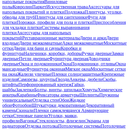
напольные покрытия
Виниловые
полы
Ковролин
Паркет
Искусственная трава
Аксессуары для
напольных покрытий и плитки
Подложка
Плинтусы, уголки,
обводы для труб
Плинтусы для сантехники
Фуги для
плитки
Порожки, профили для пола и плитки
Приспособления
для укладки плитки
Системы выравнивания
плитки
Аксессуары для напольных
покрытий
Реставрационные материалы
Двери и арки
Двери
входные
Двери межкомнатные
Арки межкомнатные
Москитные
сетки
Двери для бани и сауны
Коробки и
фурнитура
Наличники, коробки, доборы
Ручки дверные
Замки
дверные
Петли дверные
Фурнитура дверная
Доводчики
дверные
Окна и подоконники
Окна
Подоконники, отливы
Окна
мансардные
Фурнитура оконная
Мягкие окна
Москитные сетки
на окна
Жалюзи уличные
Пленки солнцезащитные
Крепежные
изделия
Саморезы, шурупы
Гвозди
Анкеры, дюбели
Скобы,
штифты
Перфорированный крепеж
Гайки,
шайбы
Заклепки
Болты, винты, шпильки
Хомуты
Химические
анкеры
Карабины
Фиксаторы арматуры
Шплинты
Пружины
универсальные
Отделка стен
Обои
Жидкие
обои
Фотообои
Штукатурки декоративные
Декоративный
камень
Скинали
Пленки самоклеящиеся
Армирующие
сетки
Стеновые панели
Уголки, маяки,
профили
Вагонка
Стеклохолсты, флизелин
Экраны для
радиаторов
Отделка потолка
Потолочные системы
Потолочные