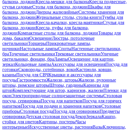
балкона, лоджии
Кресла-мешки для балкона
Кресла подвесные,
стулья садовые
Столы для балкона, лоджии
Шкафы для
балкона, лоджии
Дверцы жалюзийные
Системы хранения для
балкона, лоджии
Журнальные столы, столы-книги
Тумбы для
балкона, лоджии
Кресла-качалки, кресла-маятники
Стулья для
балкона, лоджии
Кресла, пуфы для балкона,
лоджии
Компактные столы для балкона, лоджии
Товары для
дома, бакалея
Освещение
Люстры, потолочные
светильники
Торшеры
Прикроватные лампы,
ночники
Настольные лампы
Споты
Настенные светильники,
бра
Точечные светильники
Трековые светильники
Уличные
светильники, фонари, бра
Лампы
Освещение для картин,
зеркал
Кольцевые лампы
Аксессуары для освещения
Посуда для
готовки
Сковороды, сотейники, воки
Кастрюли, ковши,
казаны
Посуда для СВЧ
Крышки и аксессуары для
посуды
Гастроемкости
Жалюзи, шторы
Жалюзи, рулонные
шторы, римские шторы
Шторы, гардины
Карнизы для
штор
Комплектующие для штор, карнизов, жалюзи
Пленки для
окон
Электроприводные солнцезащитные системы
Столовая
посуда, сервировка
Посуда для напитков
Посуда для горячих
напитков
Посуда для подачи и хранения напитков
Столовые
приборы
Столовая посуда
Посуда для сервировки
Предметы
сервировки
Детская столовая посуда
Декор
Зеркала
Кашпо,
стойки для цветов
Картины, постеры
Часы
интерьерные
Искусственные цветы, растения
Вазы
Ключницы,