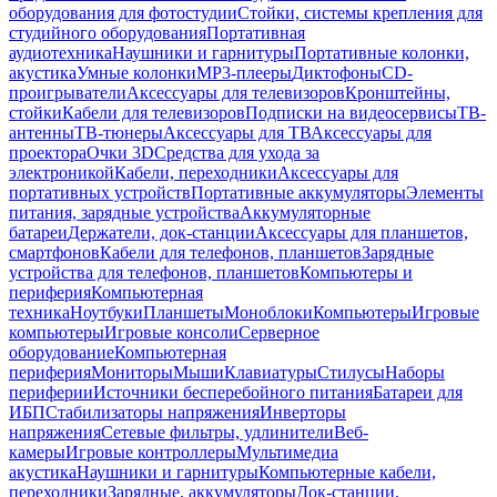
оборудования для фотостудии
Стойки, системы крепления для
студийного оборудования
Портативная
аудиотехника
Наушники и гарнитуры
Портативные колонки,
акустика
Умные колонки
MP3-плееры
Диктофоны
CD-
проигрыватели
Аксессуары для телевизоров
Кронштейны,
стойки
Кабели для телевизоров
Подписки на видеосервисы
ТВ-
антенны
ТВ-тюнеры
Аксессуары для ТВ
Аксессуары для
проектора
Очки 3D
Средства для ухода за
электроникой
Кабели, переходники
Аксессуары для
портативных устройств
Портативные аккумуляторы
Элементы
питания, зарядные устройства
Аккумуляторные
батареи
Держатели, док-станции
Аксессуары для планшетов,
смартфонов
Кабели для телефонов, планшетов
Зарядные
устройства для телефонов, планшетов
Компьютеры и
периферия
Компьютерная
техника
Ноутбуки
Планшеты
Моноблоки
Компьютеры
Игровые
компьютеры
Игровые консоли
Серверное
оборудование
Компьютерная
периферия
Мониторы
Мыши
Клавиатуры
Стилусы
Наборы
периферии
Источники бесперебойного питания
Батареи для
ИБП
Стабилизаторы напряжения
Инверторы
напряжения
Сетевые фильтры, удлинители
Веб-
камеры
Игровые контроллеры
Мультимедиа
акустика
Наушники и гарнитуры
Компьютерные кабели,
переходники
Зарядные, аккумуляторы
Док-станции,