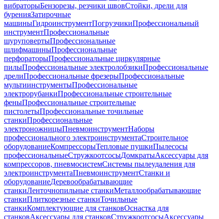
вибраторы
Бензорезы, резчики швов
Стойки, дрели для
бурения
Затирочные
машины
Гидроинструмент
Погрузчики
Профессиональный
инструмент
Профессиональные
шуруповерты
Профессиональные
шлифмашины
Профессиональные
перфораторы
Профессиональные циркулярные
пилы
Профессиональные электролобзики
Профессиональные
дрели
Профессиональные фрезеры
Профессиональные
мультиинструменты
Профессиональные
электрорубанки
Профессиональные строительные
фены
Профессиональные строительные
пистолеты
Профессиональные точильные
станки
Профессиональные
электроножницы
Пневмоинструмент
Наборы
профессионального электроинструмента
Строительное
оборудование
Компрессоры
Тепловые пушки
Пылесосы
профессиональные
Стружкоотсосы
Домкраты
Аксессуары для
компрессоров, пневмосистем
Системы пылеудаления для
электроинструмента
Пневмоинструмент
Станки и
оборудование
Деревообрабатывающие
станки
Ленточнопильные станки
Металлообрабатывающие
станки
Плиткорезные станки
Точильные
станки
Комплектующие для станков
Оснастка для
станков
Аксессуары для станков
Стружкоотсосы
Аксессуары