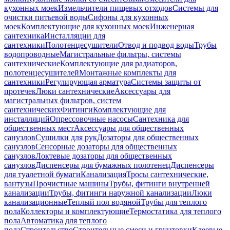
кухонных моек
Измельчители пищевых отходов
Системы для
очистки питьевой воды
Сифоны для кухонных
моек
Комплектующие для кухонных моек
Инженерная
сантехника
Инсталляции для
сантехники
Полотенцесушители
Отвод и подвод воды
Трубы
водопроводные
Магистральные фильтры, системы
сантехнические
Комплектующие для радиаторов,
полотенцесушителей
Монтажные комплекты для
сантехники
Регулирующая арматура
Системы защиты от
протечек
Люки сантехнические
Аксессуары для
магистральных фильтров, систем
сантехнических
Фитинги
Комплектующие для
инсталляций
Опрессовочные насосы
Сантехника для
общественных мест
Аксессуары для общественных
санузлов
Сушилки для рук
Дозаторы для общественных
санузлов
Сенсорные дозаторы для общественных
санузлов
Локтевые дозаторы для общественных
санузлов
Диспенсеры для бумажных полотенец
Диспенсеры
для туалетной бумаги
Канализация
Тросы сантехнические,
вантузы
Прочистные машины
Трубы, фитинги внутренней
канализации
Трубы, фитинги наружной канализации
Люки
канализационные
Теплый пол водяной
Трубы для теплого
пола
Коллекторы и комплектующие
Термостатика для теплого
пола
Автоматика для теплого
пола
Строительство
Строительные смеси и грунтовки
Клеевые