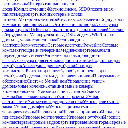
репликаторы
Интерактивные панели,
доски
Комплектующие
Жесткие диски, SSD
Оперативная
память
Видеокарты
Компьютерные блоки
питания
Материнские платы
Системы охлаждения
Корпуса для
компьютеров
Процессоры
Оптические приводы
Аксессуары
для корпусов ПК
Боксы, док-станции для накопителей
Сетевое
оборудование
Маршрутизаторы, DSL-модемы
Wi-Fi точки
доступа, усилители сигнала
Беспроводные
адаптеры
Коммутаторы
Сетевые адаптеры
Powerline
Сетевые
комплектующие
IP-телефония
Медиаконвертеры
Кабели,
переходники сетевые
Антенны для беспроводной
связи
Аксессуары для компьютерной техники
Подставки для
ноутбуков
Аксессуары для ноутбуков
Очки для
компьютера
Рюкзаки для ноутбуков
Сумки, чехлы для
ноутбуков
Средства для ухода за электроникой
Программное
обеспечение
Система Умный дом
Управление умным
домом
Умные колонки, станции
Умные камеры
видеонаблюдения
Умные датчики для дома
Умные
лампы
Умные выключатели
Умные розетки
Умные
светильники
Умные светодиодные ленты
Умные реле
Умные
замки
Умные домофоны
Умные карнизы
Умные
терморегуляторы
Игровая зона
Игровые приставки
Игры для
приставок
Игровые контроллеры
Игровые ноутбуки
Игровые
компьютеры
Игровые видеокарты
Игровые мониторы
Игровые
телевизоры
Игровые мыши
Игровые клавиатуры
Игровые