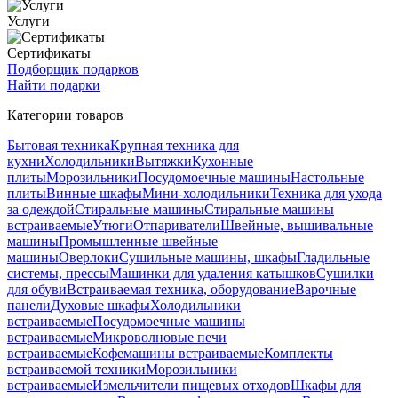
Услуги
Сертификаты
Подборщик подарков
Найти подарки
Категории товаров
Бытовая техника
Крупная техника для
кухни
Холодильники
Вытяжки
Кухонные
плиты
Морозильники
Посудомоечные машины
Настольные
плиты
Винные шкафы
Мини-холодильники
Техника для ухода
за одеждой
Стиральные машины
Стиральные машины
встраиваемые
Утюги
Отпариватели
Швейные, вышивальные
машины
Промышленные швейные
машины
Оверлоки
Сушильные машины, шкафы
Гладильные
системы, прессы
Машинки для удаления катышков
Сушилки
для обуви
Встраиваемая техника, оборудование
Варочные
панели
Духовые шкафы
Холодильники
встраиваемые
Посудомоечные машины
встраиваемые
Микроволновые печи
встраиваемые
Кофемашины встраиваемые
Комплекты
встраиваемой техники
Морозильники
встраиваемые
Измельчители пищевых отходов
Шкафы для