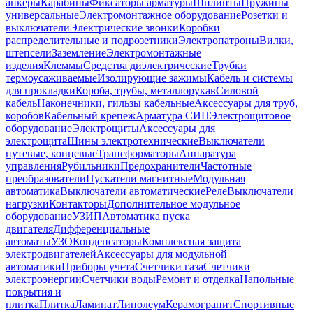
анкеры
Карабины
Фиксаторы арматуры
Шплинты
Пружины
универсальные
Электромонтажное оборудование
Розетки и
выключатели
Электрические звонки
Коробки
распределительные и подрозетники
Электропатроны
Вилки,
штепсели
Заземление
Электромонтажные
изделия
Клеммы
Средства диэлектрические
Трубки
термоусаживаемые
Изолирующие зажимы
Кабель и системы
для прокладки
Короба, трубы, металлорукав
Силовой
кабель
Наконечники, гильзы кабельные
Аксессуары для труб,
коробов
Кабельный крепеж
Арматура СИП
Электрощитовое
оборудование
Электрощиты
Аксессуары для
электрощита
Шины электротехнические
Выключатели
путевые, концевые
Трансформаторы
Аппаратура
управления
Рубильники
Предохранители
Частотные
преобразователи
Пускатели магнитные
Модульная
автоматика
Выключатели автоматические
Реле
Выключатели
нагрузки
Контакторы
Дополнительное модульное
оборудование
УЗИП
Автоматика пуска
двигателя
Дифференциальные
автоматы
УЗО
Конденсаторы
Комплексная защита
электродвигателей
Аксессуары для модульной
автоматики
Приборы учета
Счетчики газа
Счетчики
электроэнергии
Счетчики воды
Ремонт и отделка
Напольные
покрытия и
плитка
Плитка
Ламинат
Линолеум
Керамогранит
Спортивные