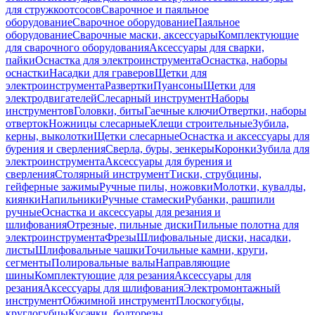
для стружкоотсосов
Сварочное и паяльное
оборудование
Сварочное оборудование
Паяльное
оборудование
Сварочные маски, аксессуары
Комплектующие
для сварочного оборудования
Аксессуары для сварки,
пайки
Оснастка для электроинструмента
Оснастка, наборы
оснастки
Насадки для граверов
Щетки для
электроинструмента
Развертки
Пуансоны
Щетки для
электродвигателей
Слесарный инструмент
Наборы
инструментов
Головки, биты
Гаечные ключи
Отвертки, наборы
отверток
Ножницы слесарные
Клещи строительные
Зубила,
керны, выколотки
Щетки слесарные
Оснастка и аксессуары для
бурения и сверления
Сверла, буры, зенкеры
Коронки
Зубила для
электроинструмента
Аксессуары для бурения и
сверления
Столярный инструмент
Тиски, струбцины,
гейферные зажимы
Ручные пилы, ножовки
Молотки, кувалды,
киянки
Напильники
Ручные стамески
Рубанки, рашпили
ручные
Оснастка и аксессуары для резания и
шлифования
Отрезные, пильные диски
Пильные полотна для
электроинструмента
Фрезы
Шлифовальные диски, насадки,
листы
Шлифовальные чашки
Точильные камни, круги,
сегменты
Полировальные валы
Направляющие
шины
Комплектующие для резания
Аксессуары для
резания
Аксессуары для шлифования
Электромонтажный
инструмент
Обжимной инструмент
Плоскогубцы,
круглогубцы
Кусачки, болторезы,