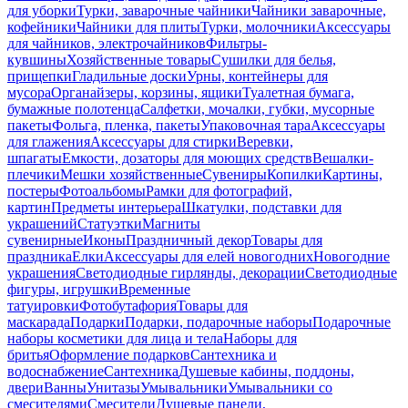
для уборки
Турки, заварочные чайники
Чайники заварочные,
кофейники
Чайники для плиты
Турки, молочники
Аксессуары
для чайников, электрочайников
Фильтры-
кувшины
Хозяйственные товары
Сушилки для белья,
прищепки
Гладильные доски
Урны, контейнеры для
мусора
Органайзеры, корзины, ящики
Туалетная бумага,
бумажные полотенца
Салфетки, мочалки, губки, мусорные
пакеты
Фольга, пленка, пакеты
Упаковочная тара
Аксессуары
для глажения
Аксессуары для стирки
Веревки,
шпагаты
Емкости, дозаторы для моющих средств
Вешалки-
плечики
Мешки хозяйственные
Сувениры
Копилки
Картины,
постеры
Фотоальбомы
Рамки для фотографий,
картин
Предметы интерьера
Шкатулки, подставки для
украшений
Статуэтки
Магниты
сувенирные
Иконы
Праздничный декор
Товары для
праздника
Елки
Аксессуары для елей новогодних
Новогодние
украшения
Светодиодные гирлянды, декорации
Светодиодные
фигуры, игрушки
Временные
татуировки
Фотобутафория
Товары для
маскарада
Подарки
Подарки, подарочные наборы
Подарочные
наборы косметики для лица и тела
Наборы для
бритья
Оформление подарков
Сантехника и
водоснабжение
Сантехника
Душевые кабины, поддоны,
двери
Ванны
Унитазы
Умывальники
Умывальники со
смесителями
Смесители
Душевые панели,