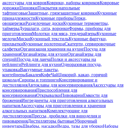
аксессуары для ковров
Коврики, наборы ковриков
Ковровые
дорожки
Циновки
Покрытия напольные
тафтинговые
Защитные, грязезащитные коврики
Кухонные
принадлежности
Кухонные приборы
Терки,
овощерезки
Разделочные доски
Кухонные термометры,
таймеры
Дуршлаги, сита, воронки
Формы, приборы для
приготовления
Молотки для мяса, тендерайзеры
Кухонные
мелочи
Миски
Кухонный текстиль
Кухонные фартуки,
прихватки
Кухонные полотенца
Скатерти, сервировочные
салфетки
Организация хранения на кухне
Посуда для
хранения
Органайзеры для кухни
Органайзеры для
специй
Посуда для ланча
Полки и аксессуары на
рейлинги
Рейлинги для кухни
Одноразовая посуда,
упаковка
Вакуумные пакеты,
контейнеры
Бакалея
Кофе
Чай
Цикорий, какао, горячий
шоколад
Сиропы и топпинги
Консервирование и
дистилляция
Автоклавы для консервирования
Аксессуары для
консервирования
Приспособления для
консервирования
Открывалки
Пивоварни
Емкости для
брожения
Ингредиенты для приготовления алкогольных
напитков
Аксессуары для приготовления и хранения
алкогольных напитков
Комплектующие для
дистилляторов
Прессы, дробилки для виноделия и
пивоварения
Дистилляторы бытовые
Уборочный
инвентарь
Швабры, насадки
Ведра, тазы для уборки
Наборы