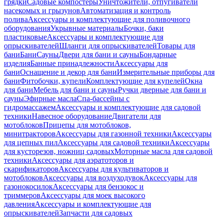
грядки
Садовые компостеры
Уничтожители, отпугиватели
насекомых и грызунов
Автоматизация и контроль
полива
Аксессуары и комплектующие для поливочного
оборудования
Укрывные материалы
Бочки, баки
пластиковые
Аксессуары и комплектующие для
опрыскивателей
Шланги для опрыскивателей
Товары для
бани
Бани
Сауны
Двери для бани и сауны
Бондарные
изделия
Банные принадлежности
Аксессуары для
бани
Оснащение и декор для бани
Измерительные приборы для
бани
Фитобочки, купели
Комплектующие для купелей
Окна
для бани
Мебель для бани и сауны
Ручки дверные для бани и
сауны
Эфирные масла
Спа-бассейны с
гидромассажем
Аксессуары и комплектующие для садовой
техники
Навесное оборудование
Двигатели для
мотоблоков
Прицепы для мотоблоков,
минитракторов
Аксессуары для газонной техники
Аксессуары
для цепных пил
Аксессуары для садовой техники
Аксессуары
для кусторезов, ножниц садовых
Моторные масла для садовой
техники
Аксессуары для аэратоторов и
скарификаторов
Аксессуары для культиваторов и
мотоблоков
Аксессуары для воздуходувок
Аксессуары для
газонокосилок
Аксессуары для бензокос и
триммеров
Аксессуары для моек высокого
давления
Аксессуары и комплектующие для
опрыскивателей
Запчасти для садовых