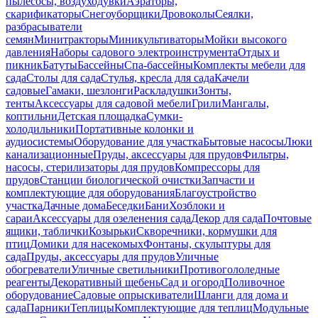
пылесосы, воздуходувки
Аэраторы,
скарификаторы
Снегоуборщики
Дровоколы
Сеялки,
разбрасыватели
семян
Минитракторы
Миникультиваторы
Мойки высокого
давления
Наборы садового электроинструмента
Отдых и
пикник
Батуты
Бассейны
Спа-бассейны
Комплекты мебели для
сада
Столы для сада
Стулья, кресла для сада
Качели
садовые
Гамаки, шезлонги
Раскладушки
Зонты,
тенты
Аксессуары для садовой мебели
Грили
Мангалы,
коптильни
Детская площадка
Сумки-
холодильники
Портативные колонки и
аудиосистемы
Оборудование для участка
Бытовые насосы
Люки
канализационные
Пруды, аксессуары для прудов
Фильтры,
насосы, стерилизаторы для прудов
Компрессоры для
прудов
Станции биологической очистки
Запчасти и
комплектующие для оборудования
Благоустройство
участка
Дачные дома
Беседки
Бани
Хозблоки и
сараи
Аксессуары для озеленения сада
Декор для сада
Почтовые
ящики, таблички
Козырьки
Скворечники, кормушки для
птиц
Домики для насекомых
Фонтаны, скульптуры для
сада
Пруды, аксессуары для прудов
Уличные
обогреватели
Уличные светильники
Противогололедные
реагенты
Декоративный щебень
Сад и огород
Поливочное
оборудование
Садовые опрыскиватели
Шланги для дома и
сада
Парники
Теплицы
Комплектующие для теплиц
Модульные