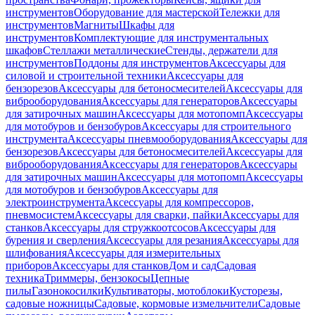
инструментов
Оборудование для мастерской
Тележки для
инструментов
Магниты
Шкафы для
инструментов
Комплектующие для инструментальных
шкафов
Стеллажи металлические
Стенды, держатели для
инструментов
Поддоны для инструментов
Аксессуары для
силовой и строительной техники
Аксессуары для
бензорезов
Аксессуары для бетоносмесителей
Аксессуары для
виброоборудования
Аксессуары для генераторов
Аксессуары
для затирочных машин
Аксессуары для мотопомп
Аксессуары
для мотобуров и бензобуров
Аксессуары для строительного
инструмента
Аксессуары пневмооборудования
Аксессуары для
бензорезов
Аксессуары для бетоносмесителей
Аксессуары для
виброоборудования
Аксессуары для генераторов
Аксессуары
для затирочных машин
Аксессуары для мотопомп
Аксессуары
для мотобуров и бензобуров
Аксессуары для
электроинструмента
Аксессуары для компрессоров,
пневмосистем
Аксессуары для сварки, пайки
Аксессуары для
станков
Аксессуары для стружкоотсосов
Аксессуары для
бурения и сверления
Аксессуары для резания
Аксессуары для
шлифования
Аксессуары для измерительных
приборов
Аксессуары для станков
Дом и сад
Садовая
техника
Триммеры, бензокосы
Цепные
пилы
Газонокосилки
Культиваторы, мотоблоки
Кусторезы,
садовые ножницы
Садовые, кормовые измельчители
Садовые