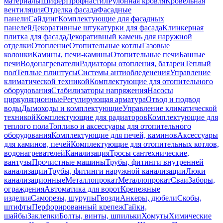
материалы
Шифер
Профнастил
Рулонная кровля
Кровельная
вентиляция
Отделка фасада
Фасадные
панели
Сайдинг
Комплектующие для фасадных
панелей
Декоративные штукатурки для фасада
Клинкерная
плитка для фасада
Декоративный камень для наружной
отделки
Отопление
Отопительные котлы
Газовые
колонки
Камины, печи-камины
Отопительные печи
Банные
печи
Водонагреватели
Радиаторы отопления, батареи
Теплый
пол
Теплые плинтусы
Системы антиобледенения
Управление
климатической техникой
Комплектующие для отопительного
оборудования
Стабилизаторы напряжения
Насосы
циркуляционные
Регулирующая арматура
Отвод и подвод
воды
Дымоходы и комплектующие
Управление климатической
техникой
Комплектующие для радиаторов
Комплектующие для
теплого пола
Топливо и аксессуары для отопительного
оборудования
Комплектующие для печей, каминов
Аксессуары
для каминов, печей
Комплектующие для отопительных котлов,
водонагревателей
Канализация
Тросы сантехнические,
вантузы
Прочистные машины
Трубы, фитинги внутренней
канализации
Трубы, фитинги наружной канализации
Люки
канализационные
Металлопрокат
Металлопрокат
Сваи
Заборы,
ограждения
Автоматика для ворот
Крепежные
изделия
Саморезы, шурупы
Гвозди
Анкеры, дюбели
Скобы,
штифты
Перфорированный крепеж
Гайки,
шайбы
Заклепки
Болты, винты, шпильки
Хомуты
Химические