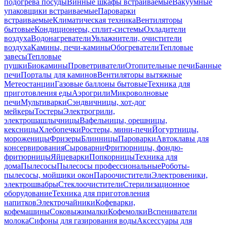
подогрева посуды
Винные шкафы встраиваемые
Вакуумные
упаковщики встраиваемые
Пароварки
встраиваемые
Климатическая техника
Вентиляторы
бытовые
Кондиционеры, сплит-системы
Охладители
воздуха
Водонагреватели
Увлажнители, очистители
воздуха
Камины, печи-камины
Обогреватели
Тепловые
завесы
Тепловые
пушки
Биокамины
Проветриватели
Отопительные печи
Банные
печи
Порталы для каминов
Вентиляторы вытяжные
Метеостанции
Газовые баллоны бытовые
Техника для
приготовления еды
Аэрогрили
Микроволновые
печи
Мультиварки
Сэндвичницы, хот-дог
мейкеры
Тостеры
Электрогрили,
электрошашлычницы
Вафельницы, орешницы,
кексницы
Хлебопечки
Ростеры, мини-печи
Йогуртницы,
мороженицы
Фризеры
Блинницы
Пароварки
Автоклавы для
консервирования
Сыроварни
Фритюрницы, фондю-
фритюрницы
Яйцеварки
Попкорницы
Техника для
дома
Пылесосы
Пылесосы профессиональные
Роботы-
пылесосы, мойщики окон
Пароочистители
Электровеники,
электрошвабры
Стеклоочистители
Стерилизационное
оборудование
Техника для приготовления
напитков
Электрочайники
Кофеварки,
кофемашины
Соковыжималки
Кофемолки
Вспениватели
молока
Сифоны для газирования воды
Аксессуары для