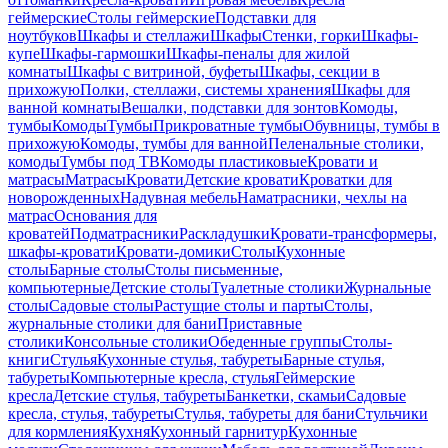
геймерские
Столы геймерские
Подставки для
ноутбуков
Шкафы и стеллажи
Шкафы
Стенки, горки
Шкафы-
купе
Шкафы-гармошки
Шкафы-пеналы для жилой
комнаты
Шкафы с витриной, буфеты
Шкафы, секции в
прихожую
Полки, стеллажи, системы хранения
Шкафы для
ванной комнаты
Вешалки, подставки для зонтов
Комоды,
тумбы
Комоды
Тумбы
Прикроватные тумбы
Обувницы, тумбы в
прихожую
Комоды, тумбы для ванной
Пеленальные столики,
комоды
Тумбы под ТВ
Комоды пластиковые
Кровати и
матрасы
Матрасы
Кровати
Детские кровати
Кроватки для
новорожденных
Надувная мебель
Наматрасники, чехлы на
матрас
Основания для
кроватей
Подматрасники
Раскладушки
Кровати-трансформеры,
шкафы-кровати
Кровати-домики
Столы
Кухонные
столы
Барные столы
Столы письменные,
компьютерные
Детские столы
Туалетные столики
Журнальные
столы
Садовые столы
Растущие столы и парты
Столы,
журнальные столики для бани
Приставные
столики
Консольные столики
Обеденные группы
Столы-
книги
Стулья
Кухонные стулья, табуреты
Барные стулья,
табуреты
Компьютерные кресла, стулья
Геймерские
кресла
Детские стулья, табуреты
Банкетки, скамьи
Садовые
кресла, стулья, табуреты
Стулья, табуреты для бани
Стульчики
для кормления
Кухня
Кухонный гарнитур
Кухонные