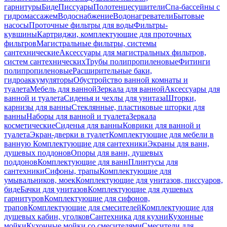
гарнитуры
Биде
Писсуары
Полотенцесушители
Спа-бассейны с
гидромассажем
Водоснабжение
Водонагреватели
Бытовые
насосы
Проточные фильтры для воды
Фильтры-
кувшины
Картриджи, комплектующие для проточных
фильтров
Магистральные фильтры, системы
сантехнические
Аксессуары для магистральных фильтров,
систем сантехнических
Трубы полипропиленовые
Фитинги
полипропиленовые
Расширительные баки,
гидроаккумуляторы
Обустройство ванной комнаты и
туалета
Мебель для ванной
Зеркала для ванной
Аксессуары для
ванной и туалета
Сиденья и чехлы для унитаза
Шторки,
карнизы для ванны
Стеклянные, пластиковые шторки для
ванны
Наборы для ванной и туалета
Зеркала
косметические
Сиденья для ванны
Коврики для ванной и
туалета
Экран-дверки в туалет
Комплектующие для мебели в
ванную
Комплектующие для сантехники
Экраны для ванн,
душевых поддонов
Опоры для ванн, душевых
поддонов
Комплектующие для ванн
Плинтусы для
сантехники
Сифоны, трапы
Комплектующие для
умывальников, моек
Комплектующие для унитазов, писсуаров,
биде
Бачки для унитазов
Комплектующие для душевых
гарнитуров
Комплектующие для сифонов,
трапов
Комплектующие для смесителей
Комплектующие для
душевых кабин, уголков
Сантехника для кухни
Кухонные
мойки
Кухонные мойки со смесителями
Смесители для