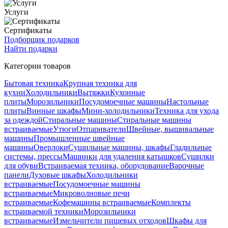
Услуги
Сертификаты
Подборщик подарков
Найти подарки
Категории товаров
Бытовая техника
Крупная техника для
кухни
Холодильники
Вытяжки
Кухонные
плиты
Морозильники
Посудомоечные машины
Настольные
плиты
Винные шкафы
Мини-холодильники
Техника для ухода
за одеждой
Стиральные машины
Стиральные машины
встраиваемые
Утюги
Отпариватели
Швейные, вышивальные
машины
Промышленные швейные
машины
Оверлоки
Сушильные машины, шкафы
Гладильные
системы, прессы
Машинки для удаления катышков
Сушилки
для обуви
Встраиваемая техника, оборудование
Варочные
панели
Духовые шкафы
Холодильники
встраиваемые
Посудомоечные машины
встраиваемые
Микроволновые печи
встраиваемые
Кофемашины встраиваемые
Комплекты
встраиваемой техники
Морозильники
встраиваемые
Измельчители пищевых отходов
Шкафы для