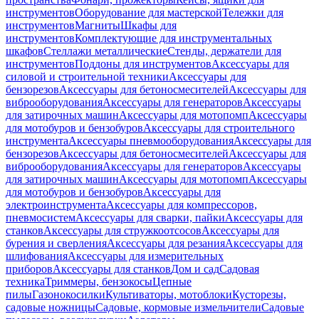
инструментов
Оборудование для мастерской
Тележки для
инструментов
Магниты
Шкафы для
инструментов
Комплектующие для инструментальных
шкафов
Стеллажи металлические
Стенды, держатели для
инструментов
Поддоны для инструментов
Аксессуары для
силовой и строительной техники
Аксессуары для
бензорезов
Аксессуары для бетоносмесителей
Аксессуары для
виброоборудования
Аксессуары для генераторов
Аксессуары
для затирочных машин
Аксессуары для мотопомп
Аксессуары
для мотобуров и бензобуров
Аксессуары для строительного
инструмента
Аксессуары пневмооборудования
Аксессуары для
бензорезов
Аксессуары для бетоносмесителей
Аксессуары для
виброоборудования
Аксессуары для генераторов
Аксессуары
для затирочных машин
Аксессуары для мотопомп
Аксессуары
для мотобуров и бензобуров
Аксессуары для
электроинструмента
Аксессуары для компрессоров,
пневмосистем
Аксессуары для сварки, пайки
Аксессуары для
станков
Аксессуары для стружкоотсосов
Аксессуары для
бурения и сверления
Аксессуары для резания
Аксессуары для
шлифования
Аксессуары для измерительных
приборов
Аксессуары для станков
Дом и сад
Садовая
техника
Триммеры, бензокосы
Цепные
пилы
Газонокосилки
Культиваторы, мотоблоки
Кусторезы,
садовые ножницы
Садовые, кормовые измельчители
Садовые