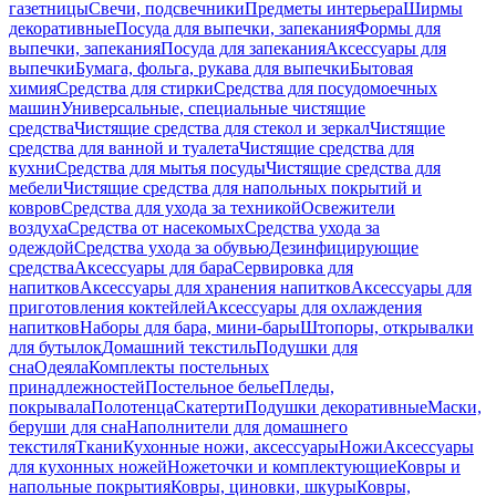
газетницы
Свечи, подсвечники
Предметы интерьера
Ширмы
декоративные
Посуда для выпечки, запекания
Формы для
выпечки, запекания
Посуда для запекания
Аксессуары для
выпечки
Бумага, фольга, рукава для выпечки
Бытовая
химия
Средства для стирки
Средства для посудомоечных
машин
Универсальные, специальные чистящие
средства
Чистящие средства для стекол и зеркал
Чистящие
средства для ванной и туалета
Чистящие средства для
кухни
Средства для мытья посуды
Чистящие средства для
мебели
Чистящие средства для напольных покрытий и
ковров
Средства для ухода за техникой
Освежители
воздуха
Средства от насекомых
Средства ухода за
одеждой
Средства ухода за обувью
Дезинфицирующие
средства
Аксессуары для бара
Сервировка для
напитков
Аксессуары для хранения напитков
Аксессуары для
приготовления коктейлей
Аксессуары для охлаждения
напитков
Наборы для бара, мини-бары
Штопоры, открывалки
для бутылок
Домашний текстиль
Подушки для
сна
Одеяла
Комплекты постельных
принадлежностей
Постельное белье
Пледы,
покрывала
Полотенца
Скатерти
Подушки декоративные
Маски,
беруши для сна
Наполнители для домашнего
текстиля
Ткани
Кухонные ножи, аксессуары
Ножи
Аксессуары
для кухонных ножей
Ножеточки и комплектующие
Ковры и
напольные покрытия
Ковры, циновки, шкуры
Ковры,