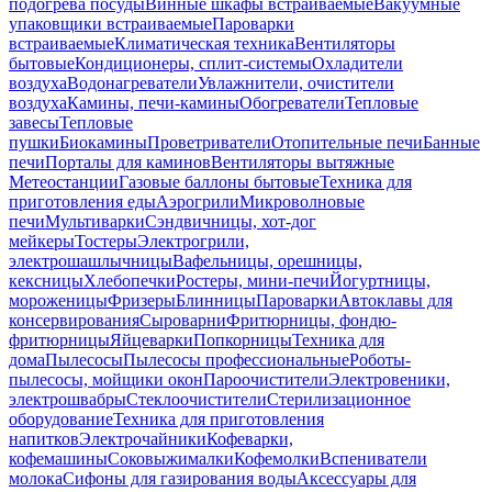
подогрева посуды
Винные шкафы встраиваемые
Вакуумные
упаковщики встраиваемые
Пароварки
встраиваемые
Климатическая техника
Вентиляторы
бытовые
Кондиционеры, сплит-системы
Охладители
воздуха
Водонагреватели
Увлажнители, очистители
воздуха
Камины, печи-камины
Обогреватели
Тепловые
завесы
Тепловые
пушки
Биокамины
Проветриватели
Отопительные печи
Банные
печи
Порталы для каминов
Вентиляторы вытяжные
Метеостанции
Газовые баллоны бытовые
Техника для
приготовления еды
Аэрогрили
Микроволновые
печи
Мультиварки
Сэндвичницы, хот-дог
мейкеры
Тостеры
Электрогрили,
электрошашлычницы
Вафельницы, орешницы,
кексницы
Хлебопечки
Ростеры, мини-печи
Йогуртницы,
мороженицы
Фризеры
Блинницы
Пароварки
Автоклавы для
консервирования
Сыроварни
Фритюрницы, фондю-
фритюрницы
Яйцеварки
Попкорницы
Техника для
дома
Пылесосы
Пылесосы профессиональные
Роботы-
пылесосы, мойщики окон
Пароочистители
Электровеники,
электрошвабры
Стеклоочистители
Стерилизационное
оборудование
Техника для приготовления
напитков
Электрочайники
Кофеварки,
кофемашины
Соковыжималки
Кофемолки
Вспениватели
молока
Сифоны для газирования воды
Аксессуары для