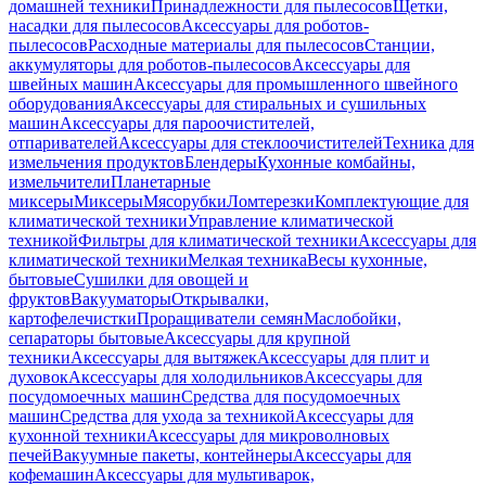
домашней техники
Принадлежности для пылесосов
Щетки,
насадки для пылесосов
Аксессуары для роботов-
пылесосов
Расходные материалы для пылесосов
Станции,
аккумуляторы для роботов-пылесосов
Аксессуары для
швейных машин
Аксессуары для промышленного швейного
оборудования
Аксессуары для стиральных и сушильных
машин
Аксессуары для пароочистителей,
отпаривателей
Аксессуары для стеклоочистителей
Техника для
измельчения продуктов
Блендеры
Кухонные комбайны,
измельчители
Планетарные
миксеры
Миксеры
Мясорубки
Ломтерезки
Комплектующие для
климатической техники
Управление климатической
техникой
Фильтры для климатической техники
Аксессуары для
климатической техники
Мелкая техника
Весы кухонные,
бытовые
Сушилки для овощей и
фруктов
Вакууматоры
Открывалки,
картофелечистки
Проращиватели семян
Маслобойки,
сепараторы бытовые
Аксессуары для крупной
техники
Аксессуары для вытяжек
Аксессуары для плит и
духовок
Аксессуары для холодильников
Аксессуары для
посудомоечных машин
Средства для посудомоечных
машин
Средства для ухода за техникой
Аксессуары для
кухонной техники
Аксессуары для микроволновых
печей
Вакуумные пакеты, контейнеры
Аксессуары для
кофемашин
Аксессуары для мультиварок,