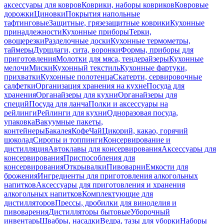
аксессуары для ковров
Коврики, наборы ковриков
Ковровые
дорожки
Циновки
Покрытия напольные
тафтинговые
Защитные, грязезащитные коврики
Кухонные
принадлежности
Кухонные приборы
Терки,
овощерезки
Разделочные доски
Кухонные термометры,
таймеры
Дуршлаги, сита, воронки
Формы, приборы для
приготовления
Молотки для мяса, тендерайзеры
Кухонные
мелочи
Миски
Кухонный текстиль
Кухонные фартуки,
прихватки
Кухонные полотенца
Скатерти, сервировочные
салфетки
Организация хранения на кухне
Посуда для
хранения
Органайзеры для кухни
Органайзеры для
специй
Посуда для ланча
Полки и аксессуары на
рейлинги
Рейлинги для кухни
Одноразовая посуда,
упаковка
Вакуумные пакеты,
контейнеры
Бакалея
Кофе
Чай
Цикорий, какао, горячий
шоколад
Сиропы и топпинги
Консервирование и
дистилляция
Автоклавы для консервирования
Аксессуары для
консервирования
Приспособления для
консервирования
Открывалки
Пивоварни
Емкости для
брожения
Ингредиенты для приготовления алкогольных
напитков
Аксессуары для приготовления и хранения
алкогольных напитков
Комплектующие для
дистилляторов
Прессы, дробилки для виноделия и
пивоварения
Дистилляторы бытовые
Уборочный
инвентарь
Швабры, насадки
Ведра, тазы для уборки
Наборы