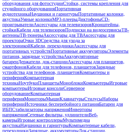
оборудования для фотостудии
Стойки, системы крепления для
студийного оборудования
Портативная
аудиотехника
Наушники и гарнитуры
Портативные колонки,
акустика
Умные колонки
MP3-плееры
Диктофоны
CD-
проигрыватели
Аксессуары для телевизоров
Кронштейны,
стойки
Кабели для телевизоров
Подписки на видеосервисы
ТВ-
антенны
ТВ-тюнеры
Аксессуары для ТВ
Аксессуары для
проектора
Очки 3D
Средства для ухода за
электроникой
Кабели, переходники
Аксессуары для
портативных устройств
Портативные аккумуляторы
Элементы
питания, зарядные устройства
Аккумуляторные
батареи
Держатели, док-станции
Аксессуары для планшетов,
смартфонов
Кабели для телефонов, планшетов
Зарядные
устройства для телефонов, планшетов
Компьютеры и
периферия
Компьютерная
техника
Ноутбуки
Планшеты
Моноблоки
Компьютеры
Игровые
компьютеры
Игровые консоли
Серверное
оборудование
Компьютерная
периферия
Мониторы
Мыши
Клавиатуры
Стилусы
Наборы
периферии
Источники бесперебойного питания
Батареи для
ИБП
Стабилизаторы напряжения
Инверторы
напряжения
Сетевые фильтры, удлинители
Веб-
камеры
Игровые контроллеры
Мультимедиа
акустика
Наушники и гарнитуры
Компьютерные кабели,
переходники
Зарядные, аккумуляторы
Док-станции,