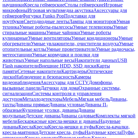
наушники
Кресла геймерские
Столы геймерские
Игровые
микрофоны
Игровая мультимедиа акустика
Аксессуары для
геймеров
Фигурки Funko Pop
Подставки для
ноутбуков
Светодиодные ленты
Лампы для мониторов
Умная
техника
Умные роботы-пылесосы
Умные телевизоры
Умные
стиральные машины
Умные чайники
Умные роботы
кулинарные
Умные вентиляторы
Умные кондиционеры
Умные
обогреватели
Умные увлажнители, очистители воздуха
Умные
отопительные котлы
Умные проветриватели
Умные радиочасы,
метеостанции
Умные кормушки и поилки для
животных
Умные напольные весы
Накопители данных
USB
Flash накопители
Внешние HDD, SSD диски
Карты
памяти
Сетевые накопители
Картридеры
Оптические
диски
Наблюдение и безопасность
Камеры
видеонаблюдения
Аксессуары для CCTV
Домофоны,
вызывные панели
Датчики для дома
Охранные системы,
сигнализации
Системы контроля и управления
доступом
Металлодетекторы
Мебель
Мягкая мебель
Диваны,
тахты
Диваны прямые
Диваны угловые
Диваны П-
образные
Кухонные уголки, диваны
Диваны
модульные
Детские диваны
Диваны садовые
Комплекты мягкой
мебели
Бескаркасные кресла-мешки и диваны
Надувные
диваны
Кресла
Кресла
Кресла-мешки и пуфы
Кресла-качалки,
кресла-маятники
Детские кресла, пуфы
Надувные кресла
Пуфы,
оттоманки
Кресла-кровати
Игровая мебель
Кресла