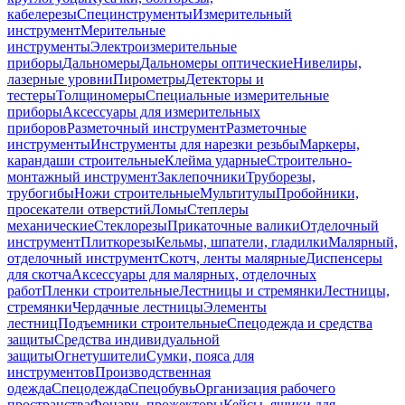
кабелерезы
Специнструменты
Измерительный
инструмент
Мерительные
инструменты
Электроизмерительные
приборы
Дальномеры
Дальномеры оптические
Нивелиры,
лазерные уровни
Пирометры
Детекторы и
тестеры
Толщиномеры
Специальные измерительные
приборы
Аксессуары для измерительных
приборов
Разметочный инструмент
Разметочные
инструменты
Инструменты для нарезки резьбы
Маркеры,
карандаши строительные
Клейма ударные
Строительно-
монтажный инструмент
Заклепочники
Труборезы,
трубогибы
Ножи строительные
Мультитулы
Пробойники,
просекатели отверстий
Ломы
Степлеры
механические
Стеклорезы
Прикаточные валики
Отделочный
инструмент
Плиткорезы
Кельмы, шпатели, гладилки
Малярный,
отделочный инструмент
Скотч, ленты малярные
Диспенсеры
для скотча
Аксессуары для малярных, отделочных
работ
Пленки строительные
Лестницы и стремянки
Лестницы,
стремянки
Чердачные лестницы
Элементы
лестниц
Подъемники строительные
Спецодежда и средства
защиты
Средства индивидуальной
защиты
Огнетушители
Сумки, пояса для
инструментов
Производственная
одежда
Спецодежда
Спецобувь
Организация рабочего
пространства
Фонари, прожекторы
Кейсы, ящики для