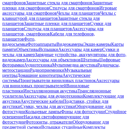
смартфонов
Защитные стекла для смартфонов
Защитные
пленки для смартфонов
Стилусы для смартфонов
Игровые
аксессуары для смартфонов
Чехлы для планшетов
Чехлы с
клавиатурой для планшетов
Защитные стекла для
планшетов
Защитные пленки для планшетов
Сумки для
планшетов
Стилусы для планшетов
Аксессуары для
планшетов, смартфонов
Кабели для телефонов,
планшетов
Фото,
видеосъемка
Фотоаппараты
Видеокамеры
Экшн-камеры
Карты
памяти
Объективы
Вспышки
Аксессуары для камер
Сумки и
чехлы для камер
Зарядные устройства, аккумуляторы для фото,
видеокамер
Аксессуары для объективов
Штативы
Цифровые
фоторамки
Аудиотехника
Мультимедиа акустика
Радиочасы,
метеостанции
Радиоприемники
Музыкальные
центры
Домашние кинотеатры
Акустические
системы
Проигрыватели виниловых пластинок
Аксессуары
для виниловых проигрывателей
Виниловые
пластинки
Инсталляционная акустика
Трансляционные
усилители
Аксессуары для аудиотехники
Комплектующие для
акустики
Акустические кабели
Подставки, стойки для
акустики
Сумки, чехлы для акустики
Оборудование для
фотостудии
Кольцевые лампы
Фоны для фотостудии
Студийное
освещение
Насадки светоформирующие для
фотостудии
Фотозонты, отражатели
Оборудование для
предметной съемки
Вспышки студийные
Комплекты