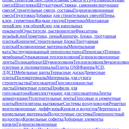
смеси
Шпатлевки
Штукатурки
Стяжки, самонивелирующие
смеси
Строительные смеси, составы
Гидроизоляционные
смеси
Грунтовки
Добавки для строительных смесей
Пены,
клеи, герметики
Жидкие гвозди
Герметики
Монтажная
пена
Клеи для обоев
Клеи для напольных
покрытий
Очистители, растворители
Фиксаторы
резьбы
Клеи
Герметики, пены
Кирпичи, блоки, тротуарная
плитка
Кирпичи
Строительные блоки
Тротуарная
плитка
Изоляционные материалы
Минеральная
вата
Экструдированный пенополистирол
Пенопласт
Пленки,
мембраны
Отражающая теплоизоляция
Гидроизоляционные
ленты
Поликарбонат
Шумоизоляция
Теплоизоляция
Звукоизоляц
плитные и пиломатериалы
Плиты OSB
Фанера
ДСП,
ЛДСП
Мебельные щиты
Террасные доски
Древесные
плиты
Пиломатериалы
Материалы для сухого
строительства
Гипсокартон
Гипсоволокнистые
листы
Цементные плиты
Профили для
гипсокартона
Комплектующие для гипсокартона
Ленты
армирующие
Уплотнительные ленты
Гипсовые и цементные
плиты
Вентиляторы вытяжные
Системы воздуховодов
Решетки
вентиляционные, диффузоры
Кровля и водосток
Черепица и
кровельные материалы
Водосточные системы
Поверхностный
водоотвод
Кровельные софиты
Доборные элементы
кровли
Гидроизоляционные