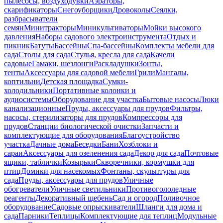
пылесосы, воздуходувки
Аэраторы,
скарификаторы
Снегоуборщики
Дровоколы
Сеялки,
разбрасыватели
семян
Минитракторы
Миникультиваторы
Мойки высокого
давления
Наборы садового электроинструмента
Отдых и
пикник
Батуты
Бассейны
Спа-бассейны
Комплекты мебели для
сада
Столы для сада
Стулья, кресла для сада
Качели
садовые
Гамаки, шезлонги
Раскладушки
Зонты,
тенты
Аксессуары для садовой мебели
Грили
Мангалы,
коптильни
Детская площадка
Сумки-
холодильники
Портативные колонки и
аудиосистемы
Оборудование для участка
Бытовые насосы
Люки
канализационные
Пруды, аксессуары для прудов
Фильтры,
насосы, стерилизаторы для прудов
Компрессоры для
прудов
Станции биологической очистки
Запчасти и
комплектующие для оборудования
Благоустройство
участка
Дачные дома
Беседки
Бани
Хозблоки и
сараи
Аксессуары для озеленения сада
Декор для сада
Почтовые
ящики, таблички
Козырьки
Скворечники, кормушки для
птиц
Домики для насекомых
Фонтаны, скульптуры для
сада
Пруды, аксессуары для прудов
Уличные
обогреватели
Уличные светильники
Противогололедные
реагенты
Декоративный щебень
Сад и огород
Поливочное
оборудование
Садовые опрыскиватели
Шланги для дома и
сада
Парники
Теплицы
Комплектующие для теплиц
Модульные