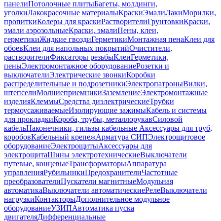
панели
Потолочные плиты
Багеты, молдинги,
уголки
Лакокрасочные материалы
Краски
Эмали
Лаки
Морилки,
пропитки
Колеры для краски
Растворители
Грунтовки
Краски,
эмали аэрозольные
Краски, эмали
Пены, клеи,
герметики
Жидкие гвозди
Герметики
Монтажная пена
Клеи для
обоев
Клеи для напольных покрытий
Очистители,
растворители
Фиксаторы резьбы
Клеи
Герметики,
пены
Электромонтажное оборудование
Розетки и
выключатели
Электрические звонки
Коробки
распределительные и подрозетники
Электропатроны
Вилки,
штепсели
Молниеприемники
Заземление
Электромонтажные
изделия
Клеммы
Средства диэлектрические
Трубки
термоусаживаемые
Изолирующие зажимы
Кабель и системы
для прокладки
Короба, трубы, металлорукав
Силовой
кабель
Наконечники, гильзы кабельные
Аксессуары для труб,
коробов
Кабельный крепеж
Арматура СИП
Электрощитовое
оборудование
Электрощиты
Аксессуары для
электрощита
Шины электротехнические
Выключатели
путевые, концевые
Трансформаторы
Аппаратура
управления
Рубильники
Предохранители
Частотные
преобразователи
Пускатели магнитные
Модульная
автоматика
Выключатели автоматические
Реле
Выключатели
нагрузки
Контакторы
Дополнительное модульное
оборудование
УЗИП
Автоматика пуска
двигателя
Дифференциальные