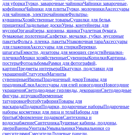
для уборки
Турки, заварочные чайники
Чайники заварочные,
кофейники
Чайники для плиты
Турки, молочники
Аксессуары
для чайников, электрочайников
Фильтры-
кувшины
Хозяйственные товары
Сушилки для белья,
прищепки
Гладильные доски
Урны, контейнеры для
мусора
Органайзеры, корзины, ящики
Туалетная бумага,
бумажные полотенца
Салфетки, мочалки, губки, мусорные
пакеты
Фольга, пленка, пакеты
Упаковочная тара
Аксессуары
для глажения
Аксессуары для стирки
Веревки,
шпагаты
Емкости, дозаторы для моющих средств
Вешалки-
плечики
Мешки хозяйственные
Сувениры
Копилки
Картины,
постеры
Фотоальбомы
Рамки для фотографий,
картин
Предметы интерьера
Шкатулки, подставки для
украшений
Статуэтки
Магниты
сувенирные
Иконы
Праздничный декор
Товары для
праздника
Елки
Аксессуары для елей новогодних
Новогодние
украшения
Светодиодные гирлянды, декорации
Светодиодные
фигуры, игрушки
Временные
татуировки
Фотобутафория
Товары для
маскарада
Подарки
Подарки, подарочные наборы
Подарочные
наборы косметики для лица и тела
Наборы для
бритья
Оформление подарков
Сантехника и
водоснабжение
Сантехника
Душевые кабины, поддоны,
двери
Ванны
Унитазы
Умывальники
Умывальники со
смесителями
Смесители
Душевые панели,