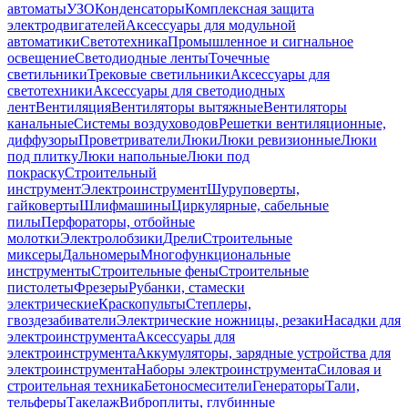
автоматы
УЗО
Конденсаторы
Комплексная защита
электродвигателей
Аксессуары для модульной
автоматики
Светотехника
Промышленное и сигнальное
освещение
Светодиодные ленты
Точечные
светильники
Трековые светильники
Аксессуары для
светотехники
Аксессуары для светодиодных
лент
Вентиляция
Вентиляторы вытяжные
Вентиляторы
канальные
Системы воздуховодов
Решетки вентиляционные,
диффузоры
Проветриватели
Люки
Люки ревизионные
Люки
под плитку
Люки напольные
Люки под
покраску
Строительный
инструмент
Электроинструмент
Шуруповерты,
гайковерты
Шлифмашины
Циркулярные, сабельные
пилы
Перфораторы, отбойные
молотки
Электролобзики
Дрели
Строительные
миксеры
Дальномеры
Многофункциональные
инструменты
Строительные фены
Строительные
пистолеты
Фрезеры
Рубанки, стамески
электрические
Краскопульты
Степлеры,
гвоздезабиватели
Электрические ножницы, резаки
Насадки для
электроинструмента
Аксессуары для
электроинструмента
Аккумуляторы, зарядные устройства для
электроинструмента
Наборы электроинструмента
Силовая и
строительная техника
Бетоносмесители
Генераторы
Тали,
тельферы
Такелаж
Виброплиты, глубинные