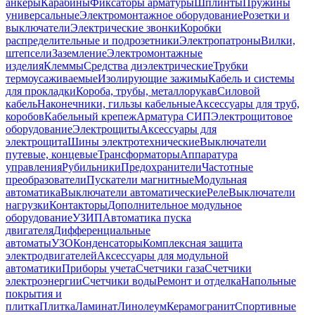
анкеры
Карабины
Фиксаторы арматуры
Шплинты
Пружины
универсальные
Электромонтажное оборудование
Розетки и
выключатели
Электрические звонки
Коробки
распределительные и подрозетники
Электропатроны
Вилки,
штепсели
Заземление
Электромонтажные
изделия
Клеммы
Средства диэлектрические
Трубки
термоусаживаемые
Изолирующие зажимы
Кабель и системы
для прокладки
Короба, трубы, металлорукав
Силовой
кабель
Наконечники, гильзы кабельные
Аксессуары для труб,
коробов
Кабельный крепеж
Арматура СИП
Электрощитовое
оборудование
Электрощиты
Аксессуары для
электрощита
Шины электротехнические
Выключатели
путевые, концевые
Трансформаторы
Аппаратура
управления
Рубильники
Предохранители
Частотные
преобразователи
Пускатели магнитные
Модульная
автоматика
Выключатели автоматические
Реле
Выключатели
нагрузки
Контакторы
Дополнительное модульное
оборудование
УЗИП
Автоматика пуска
двигателя
Дифференциальные
автоматы
УЗО
Конденсаторы
Комплексная защита
электродвигателей
Аксессуары для модульной
автоматики
Приборы учета
Счетчики газа
Счетчики
электроэнергии
Счетчики воды
Ремонт и отделка
Напольные
покрытия и
плитка
Плитка
Ламинат
Линолеум
Керамогранит
Спортивные