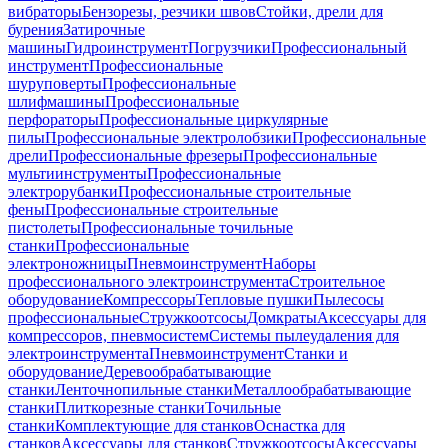
вибраторы
Бензорезы, резчики швов
Стойки, дрели для
бурения
Затирочные
машины
Гидроинструмент
Погрузчики
Профессиональный
инструмент
Профессиональные
шуруповерты
Профессиональные
шлифмашины
Профессиональные
перфораторы
Профессиональные циркулярные
пилы
Профессиональные электролобзики
Профессиональные
дрели
Профессиональные фрезеры
Профессиональные
мультиинструменты
Профессиональные
электрорубанки
Профессиональные строительные
фены
Профессиональные строительные
пистолеты
Профессиональные точильные
станки
Профессиональные
электроножницы
Пневмоинструмент
Наборы
профессионального электроинструмента
Строительное
оборудование
Компрессоры
Тепловые пушки
Пылесосы
профессиональные
Стружкоотсосы
Домкраты
Аксессуары для
компрессоров, пневмосистем
Системы пылеудаления для
электроинструмента
Пневмоинструмент
Станки и
оборудование
Деревообрабатывающие
станки
Ленточнопильные станки
Металлообрабатывающие
станки
Плиткорезные станки
Точильные
станки
Комплектующие для станков
Оснастка для
станков
Аксессуары для станков
Стружкоотсосы
Аксессуары