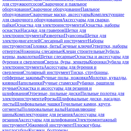
для стружкоотсосов
Сварочное и паяльное
оборудование
Сварочное оборудование
Паяльное
оборудование
Сварочные маски, аксессуары
Комплектующие
для сварочного оборудования
Аксессуары для сварки,
пайки
Оснастка для электроинструмента
Оснастка, наборы
оснастки
Насадки для граверов
Щетки для
электроинструмента
Развертки
Пуансоны
Щетки для
электродвигателей
Слесарный инструмент
Наборы
инструментов
Головки, биты
Гаечные ключи
Отвертки, наборы
отверток
Ножницы слесарные
Клещи строительные
Зубила,
керны, выколотки
Щетки слесарные
Оснастка и аксессуары для
бурения и сверления
Сверла, буры, зенкеры
Коронки
Зубила для
электроинструмента
Аксессуары для бурения и
сверления
Столярный инструмент
Тиски, струбцины,
гейферные зажимы
Ручные пилы, ножовки
Молотки, кувалды,
киянки
Напильники
Ручные стамески
Рубанки, рашпили
ручные
Оснастка и аксессуары для резания и
шлифования
Отрезные, пильные диски
Пильные полотна для
электроинструмента
Фрезы
Шлифовальные диски, насадки,
листы
Шлифовальные чашки
Точильные камни, круги,
сегменты
Полировальные валы
Направляющие
шины
Комплектующие для резания
Аксессуары для
резания
Аксессуары для шлифования
Электромонтажный
инструмент
Обжимной инструмент
Плоскогубцы,
круглогубцы
Кусачки, болторезы,