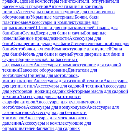
грядки
Садовые компостеры
Уничтожители, отпугиватели
насекомых и грызунов
Автоматизация и контроль
полива
Аксессуары и комплектующие для поливочного
оборудования
Укрывные материалы
Бочки, баки
пластиковые
Аксессуары и комплектующие для
опрыскивателей
Шланги для опрыскивателей
Товары для
бани
Бани
Сауны
Двери для бани и сауны
Бондарные
изделия
Банные принадлежности
Аксессуары для
бани
Оснащение и декор для бани
Измерительные приборы для
бани
Фитобочки, купели
Комплектующие для купелей
Окна
для бани
Мебель для бани и сауны
Ручки дверные для бани и
сауны
Эфирные масла
Спа-бассейны с
гидромассажем
Аксессуары и комплектующие для садовой
техники
Навесное оборудование
Двигатели для
мотоблоков
Прицепы для мотоблоков,
минитракторов
Аксессуары для газонной техники
Аксессуары
для цепных пил
Аксессуары для садовой техники
Аксессуары
для кусторезов, ножниц садовых
Моторные масла для садовой
техники
Аксессуары для аэратоторов и
скарификаторов
Аксессуары для культиваторов и
мотоблоков
Аксессуары для воздуходувок
Аксессуары для
газонокосилок
Аксессуары для бензокос и
триммеров
Аксессуары для моек высокого
давления
Аксессуары и комплектующие для
опрыскивателей
Запчасти для садовых