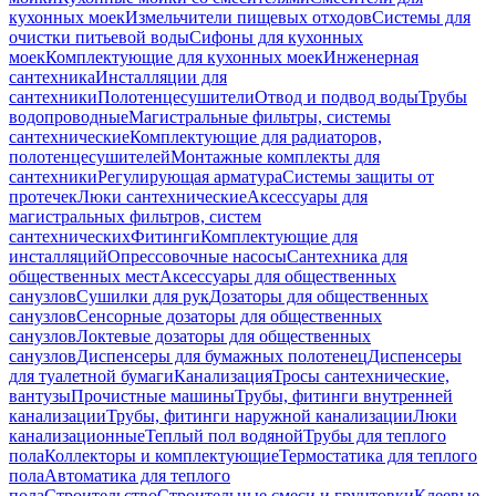
кухонных моек
Измельчители пищевых отходов
Системы для
очистки питьевой воды
Сифоны для кухонных
моек
Комплектующие для кухонных моек
Инженерная
сантехника
Инсталляции для
сантехники
Полотенцесушители
Отвод и подвод воды
Трубы
водопроводные
Магистральные фильтры, системы
сантехнические
Комплектующие для радиаторов,
полотенцесушителей
Монтажные комплекты для
сантехники
Регулирующая арматура
Системы защиты от
протечек
Люки сантехнические
Аксессуары для
магистральных фильтров, систем
сантехнических
Фитинги
Комплектующие для
инсталляций
Опрессовочные насосы
Сантехника для
общественных мест
Аксессуары для общественных
санузлов
Сушилки для рук
Дозаторы для общественных
санузлов
Сенсорные дозаторы для общественных
санузлов
Локтевые дозаторы для общественных
санузлов
Диспенсеры для бумажных полотенец
Диспенсеры
для туалетной бумаги
Канализация
Тросы сантехнические,
вантузы
Прочистные машины
Трубы, фитинги внутренней
канализации
Трубы, фитинги наружной канализации
Люки
канализационные
Теплый пол водяной
Трубы для теплого
пола
Коллекторы и комплектующие
Термостатика для теплого
пола
Автоматика для теплого
пола
Строительство
Строительные смеси и грунтовки
Клеевые