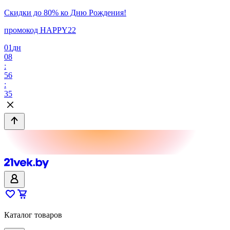
Скидки до 80% ко Дню Рождения!
промокод HAPPY22
01
дн
08
:
56
:
35
Каталог товаров