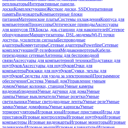
репликаторы
Интерактивные панели,
доски
Комплектующие
Жесткие диски, SSD
Оперативная
память
Видеокарты
Компьютерные блоки
питания
Материнские платы
Системы охлаждения
Корпуса для
компьютеров
Процессоры
Оптические приводы
Аксессуары
для корпусов ПК
Боксы, док-станции для накопителей
Сетевое
оборудование
Маршрутизаторы, DSL-модемы
Wi-Fi точки
доступа, усилители сигнала
Беспроводные
адаптеры
Коммутаторы
Сетевые адаптеры
Powerline
Сетевые
комплектующие
IP-телефония
Медиаконвертеры
Кабели,
переходники сетевые
Антенны для беспроводной
связи
Аксессуары для компьютерной техники
Подставки для
ноутбуков
Аксессуары для ноутбуков
Очки для
компьютера
Рюкзаки для ноутбуков
Сумки, чехлы для
ноутбуков
Средства для ухода за электроникой
Программное
обеспечение
Система Умный дом
Управление умным
домом
Умные колонки, станции
Умные камеры
видеонаблюдения
Умные датчики для дома
Умные
лампы
Умные выключатели
Умные розетки
Умные
светильники
Умные светодиодные ленты
Умные реле
Умные
замки
Умные домофоны
Умные карнизы
Умные
терморегуляторы
Игровая зона
Игровые приставки
Игры для
приставок
Игровые контроллеры
Игровые ноутбуки
Игровые
компьютеры
Игровые видеокарты
Игровые мониторы
Игровые
телевизоры
Игровые мыши
Игровые клавиатуры
Игровые