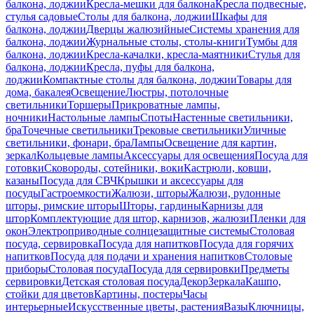
балкона, лоджии
Кресла-мешки для балкона
Кресла подвесные,
стулья садовые
Столы для балкона, лоджии
Шкафы для
балкона, лоджии
Дверцы жалюзийные
Системы хранения для
балкона, лоджии
Журнальные столы, столы-книги
Тумбы для
балкона, лоджии
Кресла-качалки, кресла-маятники
Стулья для
балкона, лоджии
Кресла, пуфы для балкона,
лоджии
Компактные столы для балкона, лоджии
Товары для
дома, бакалея
Освещение
Люстры, потолочные
светильники
Торшеры
Прикроватные лампы,
ночники
Настольные лампы
Споты
Настенные светильники,
бра
Точечные светильники
Трековые светильники
Уличные
светильники, фонари, бра
Лампы
Освещение для картин,
зеркал
Кольцевые лампы
Аксессуары для освещения
Посуда для
готовки
Сковороды, сотейники, воки
Кастрюли, ковши,
казаны
Посуда для СВЧ
Крышки и аксессуары для
посуды
Гастроемкости
Жалюзи, шторы
Жалюзи, рулонные
шторы, римские шторы
Шторы, гардины
Карнизы для
штор
Комплектующие для штор, карнизов, жалюзи
Пленки для
окон
Электроприводные солнцезащитные системы
Столовая
посуда, сервировка
Посуда для напитков
Посуда для горячих
напитков
Посуда для подачи и хранения напитков
Столовые
приборы
Столовая посуда
Посуда для сервировки
Предметы
сервировки
Детская столовая посуда
Декор
Зеркала
Кашпо,
стойки для цветов
Картины, постеры
Часы
интерьерные
Искусственные цветы, растения
Вазы
Ключницы,