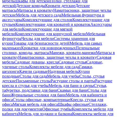
мебель
Шкафы для детской
Полки, стеллажи для
детской
Детские комоды
Кровати детские
Детские
матрасы
Матрасы в кроватку
Наматрасники, защитные чехлы
детские
Мебель для детского сада
Мебельная фурнитура и
аксессуары
Комплектующие для столов
Комплектующие для
стульев
Комплектующие для кроватей и кроваток
Аксессуары
для мебели
Комплектующие для мягкой
мебели
Комплектующие для корпусной мебели
Мебельная
фурнитура
Чехлы для мебели
Системы хранения для
кухни
Товары для безопасности детей
Мебель для самых
маленьких
Кроватки для новорожденных
Пеленальные
столики, комоды, матрасы
Манежи, кровати-манежи
Матрасы в
кроватку
Наматрасники, защитные чехлы в кроватку
Садовая
мебель
Садовые диваны, кресла
Садовые стулья
Садовые,
уличные столы
Комплекты мебели для сада
Гамаки,
шезлонги
Качели садовые
Надувная мебель
Кухни
походные
Столы для сада
Мебель для учебы
Столы, стулья
детские
Письменные столы
Растущие столы и парты
Растущие
кресла и стулья для учебы
Мебель для бани и сауны
Стулья,
табуретки, подставки для бани
Скамьи для бани
Столы для
бани
Журнальные столики для бани
Мебель для кабинета и
офиса
Столы офисные, компьютерные
Кресла, стулья для
офиса
Мягкая мебель для офиса
Шкафы офисные
Стеллажи,
полки для документов
Офисные тумбы
Комплекты мебели для
кабинета
Мебель для лоджии и балкона
Комплекты мебели для