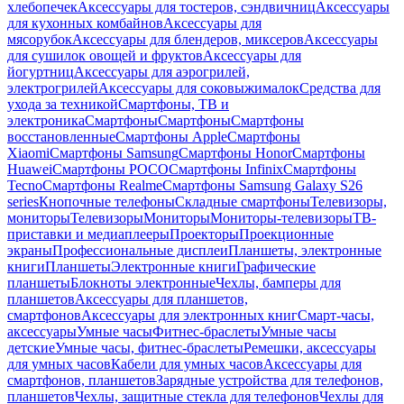
хлебопечек
Аксессуары для тостеров, сэндвичниц
Аксессуары
для кухонных комбайнов
Аксессуары для
мясорубок
Аксессуары для блендеров, миксеров
Аксессуары
для сушилок овощей и фруктов
Аксессуары для
йогуртниц
Аксессуары для аэрогрилей,
электрогрилей
Аксессуары для соковыжималок
Средства для
ухода за техникой
Смартфоны, ТВ и
электроника
Смартфоны
Смартфоны
Смартфоны
восстановленные
Смартфоны Apple
Смартфоны
Xiaomi
Смартфоны Samsung
Смартфоны Honor
Смартфоны
Huawei
Смартфоны POCO
Смартфоны Infinix
Смартфоны
Tecno
Смартфоны Realme
Смартфоны Samsung Galaxy S26
series
Кнопочные телефоны
Складные смартфоны
Телевизоры,
мониторы
Телевизоры
Мониторы
Мониторы-телевизоры
ТВ-
приставки и медиаплееры
Проекторы
Проекционные
экраны
Профессиональные дисплеи
Планшеты, электронные
книги
Планшеты
Электронные книги
Графические
планшеты
Блокноты электронные
Чехлы, бамперы для
планшетов
Аксессуары для планшетов,
смартфонов
Аксессуары для электронных книг
Смарт-часы,
аксессуары
Умные часы
Фитнес-браслеты
Умные часы
детские
Умные часы, фитнес-браслеты
Ремешки, аксессуары
для умных часов
Кабели для умных часов
Аксессуары для
смартфонов, планшетов
Зарядные устройства для телефонов,
планшетов
Чехлы, защитные стекла для телефонов
Чехлы для