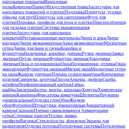
напольные покрытия
Виниловые
полы
Ковролин
Паркет
Искусственная трава
Аксессуары для
напольных покрытий и плитки
Подложка
Плинтусы, уголки,
обводы для труб
Плинтусы для сантехники
Фуги для
плитки
Порожки, профили для пола и плитки
Приспособления
для укладки плитки
Системы выравнивания
плитки
Аксессуары для напольных
покрытий
Реставрационные материалы
Двери и арки
Двери
входные
Двери межкомнатные
Арки межкомнатные
Москитные
сетки
Двери для бани и сауны
Коробки и
фурнитура
Наличники, коробки, доборы
Ручки дверные
Замки
дверные
Петли дверные
Фурнитура дверная
Доводчики
дверные
Окна и подоконники
Окна
Подоконники, отливы
Окна
мансардные
Фурнитура оконная
Мягкие окна
Москитные сетки
на окна
Жалюзи уличные
Пленки солнцезащитные
Крепежные
изделия
Саморезы, шурупы
Гвозди
Анкеры, дюбели
Скобы,
штифты
Перфорированный крепеж
Гайки,
шайбы
Заклепки
Болты, винты, шпильки
Хомуты
Химические
анкеры
Карабины
Фиксаторы арматуры
Шплинты
Пружины
универсальные
Отделка стен
Обои
Жидкие
обои
Фотообои
Штукатурки декоративные
Декоративный
камень
Скинали
Пленки самоклеящиеся
Армирующие
сетки
Стеновые панели
Уголки, маяки,
профили
Вагонка
Стеклохолсты, флизелин
Экраны для
радиаторов
Отделка потолка
Потолочные системы
Потолочные