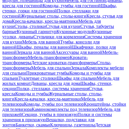
модули
Столешницы для кухни
Мебель для гостиной
Диваны,
кресла для гостиной
Комоды, тумбы для гостиной
Шкафы,
стенки, горки для гостиной
Полки, стеллажи для
гостиной
Журнальные столы, столы-книги
Кресла, стулья для
дома
Кресла-качалки, кресла-маятники
Мебель для
кухни
Столы, столики
Стулья для кухни
Стулья, табуреты
барные
Кухонный гарнитур
Кухонные модули
Кухонные
уголки, диваны
Стульчики для кормления
Системы хранения
для кухни
Мебель для ванной
Тумбы, консоли для
ванной
Шкафы, пеналы для ванной
Шкафчики, полки для
ванной
Зеркала для ванной
Аксессуары для ванной
Мебель-
трансформер
Мебель-трансформер
Кровати-
трансформеры
Детские кроватки-трансформеры
Столы-
трансформеры
Мебель для спальни
Зеркала
Комплекты мебели
для спальни
Прикроватные тумбы
Комоды и тумбы для
спальни
Туалетные столики
Шкафы для спальни
Мебель для
жилых комнат
Диваны, кресла для дома
Шкафы, стенки,
секции
Полки, стеллажи, системы хранения
Стулья,
кресла
Комоды и тумбы
Журнальные столы, столы-
книги
Кресла-качалки, кресла-маятники
Мебель для
телевизора
Комоды, тумбы под телевизор
Кронштейны, стойки
для телевизора
Каминокомплекты под телевизор
Мебель для
прихожей
Секции, тумбы в прихожую
Полки и системы
хранения в прихожую
Вешалки, подставки для
зонтов
Банкетки, скамьи
Ключницы, газетницы
Детская