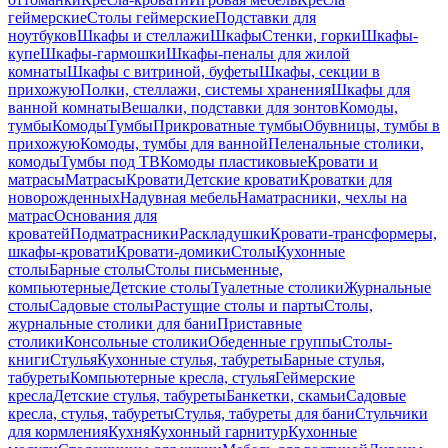
геймерские
Столы геймерские
Подставки для
ноутбуков
Шкафы и стеллажи
Шкафы
Стенки, горки
Шкафы-
купе
Шкафы-гармошки
Шкафы-пеналы для жилой
комнаты
Шкафы с витриной, буфеты
Шкафы, секции в
прихожую
Полки, стеллажи, системы хранения
Шкафы для
ванной комнаты
Вешалки, подставки для зонтов
Комоды,
тумбы
Комоды
Тумбы
Прикроватные тумбы
Обувницы, тумбы в
прихожую
Комоды, тумбы для ванной
Пеленальные столики,
комоды
Тумбы под ТВ
Комоды пластиковые
Кровати и
матрасы
Матрасы
Кровати
Детские кровати
Кроватки для
новорожденных
Надувная мебель
Наматрасники, чехлы на
матрас
Основания для
кроватей
Подматрасники
Раскладушки
Кровати-трансформеры,
шкафы-кровати
Кровати-домики
Столы
Кухонные
столы
Барные столы
Столы письменные,
компьютерные
Детские столы
Туалетные столики
Журнальные
столы
Садовые столы
Растущие столы и парты
Столы,
журнальные столики для бани
Приставные
столики
Консольные столики
Обеденные группы
Столы-
книги
Стулья
Кухонные стулья, табуреты
Барные стулья,
табуреты
Компьютерные кресла, стулья
Геймерские
кресла
Детские стулья, табуреты
Банкетки, скамьи
Садовые
кресла, стулья, табуреты
Стулья, табуреты для бани
Стульчики
для кормления
Кухня
Кухонный гарнитур
Кухонные