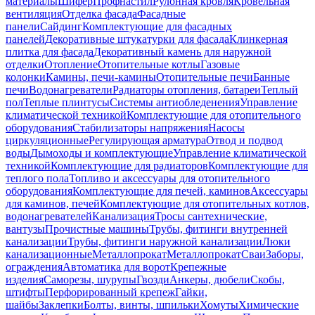
материалы
Шифер
Профнастил
Рулонная кровля
Кровельная
вентиляция
Отделка фасада
Фасадные
панели
Сайдинг
Комплектующие для фасадных
панелей
Декоративные штукатурки для фасада
Клинкерная
плитка для фасада
Декоративный камень для наружной
отделки
Отопление
Отопительные котлы
Газовые
колонки
Камины, печи-камины
Отопительные печи
Банные
печи
Водонагреватели
Радиаторы отопления, батареи
Теплый
пол
Теплые плинтусы
Системы антиобледенения
Управление
климатической техникой
Комплектующие для отопительного
оборудования
Стабилизаторы напряжения
Насосы
циркуляционные
Регулирующая арматура
Отвод и подвод
воды
Дымоходы и комплектующие
Управление климатической
техникой
Комплектующие для радиаторов
Комплектующие для
теплого пола
Топливо и аксессуары для отопительного
оборудования
Комплектующие для печей, каминов
Аксессуары
для каминов, печей
Комплектующие для отопительных котлов,
водонагревателей
Канализация
Тросы сантехнические,
вантузы
Прочистные машины
Трубы, фитинги внутренней
канализации
Трубы, фитинги наружной канализации
Люки
канализационные
Металлопрокат
Металлопрокат
Сваи
Заборы,
ограждения
Автоматика для ворот
Крепежные
изделия
Саморезы, шурупы
Гвозди
Анкеры, дюбели
Скобы,
штифты
Перфорированный крепеж
Гайки,
шайбы
Заклепки
Болты, винты, шпильки
Хомуты
Химические