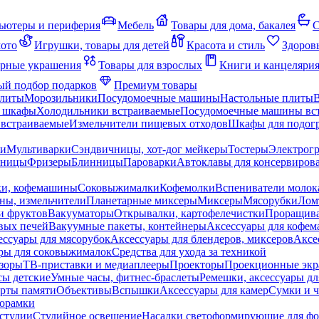
ьютеры и периферия
Мебель
Товары для дома, бакалея
С
мото
Игрушки, товары для детей
Красота и стиль
Здоров
рные украшения
Товары для взрослых
Книги и канцеляри
й подбор подарков
Премиум товары
плиты
Морозильники
Посудомоечные машины
Настольные плиты
 шкафы
Холодильники встраиваемые
Посудомоечные машины вс
встраиваемые
Измельчители пищевых отходов
Шкафы для подогр
чи
Мультиварки
Сэндвичницы, хот-дог мейкеры
Тостеры
Электрог
еницы
Фризеры
Блинницы
Пароварки
Автоклавы для консервиров
ки, кофемашины
Соковыжималки
Кофемолки
Вспениватели молок
ны, измельчители
Планетарные миксеры
Миксеры
Мясорубки
Лом
и фруктов
Вакууматоры
Открывалки, картофелечистки
Проращива
вых печей
Вакуумные пакеты, контейнеры
Аксессуары для кофе
ессуары для мясорубок
Аксессуары для блендеров, миксеров
Аксе
ры для соковыжималок
Средства для ухода за техникой
зоры
ТВ-приставки и медиаплееры
Проекторы
Проекционные эк
сы детские
Умные часы, фитнес-браслеты
Ремешки, аксессуары дл
рты памяти
Объективы
Вспышки
Аксессуары для камер
Сумки и ч
орамки
студии
Студийное освещение
Насадки светоформирующие для фо