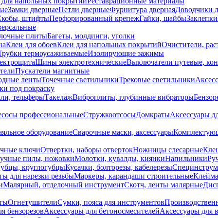
 для напольных покрытий
Реставрационные материалы
ые
Замки дверные
Петли дверные
Фурнитура дверная
Доводчики 
Скобы, штифты
Перфорированный крепеж
Гайки, шайбы
Заклепки
ерсальные
лочные плиты
Багеты, молдинги, уголки
на
Клеи для обоев
Клеи для напольных покрытий
Очистители, рас
Трубки термоусаживаемые
Изолирующие зажимы
лектрощита
Шины электротехнические
Выключатели путевые, ко
атели
Пускатели магнитные
одные ленты
Точечные светильники
Трековые светильники
Аксесс
и под покраску
ли, тельферы
Такелаж
Виброплиты, глубинные вибраторы
Бензор
сосы профессиональные
Стружкоотсосы
Домкраты
Аксессуары д
аяльное оборудование
Сварочные маски, аксессуары
Комплектующ
ечные ключи
Отвертки, наборы отверток
Ножницы слесарные
Кле
учные пилы, ножовки
Молотки, кувалды, киянки
Напильники
Ру
убцы, круглогубцы
Кусачки, болторезы, кабелерезы
Специнструм
ы для нарезки резьбы
Маркеры, карандаши строительные
Клейма
и
Малярный, отделочный инструмент
Скотч, ленты малярные
Дисп
иты
Огнетушители
Сумки, пояса для инструментов
Производствен
я бензорезов
Аксессуары для бетоносмесителей
Аксессуары для 