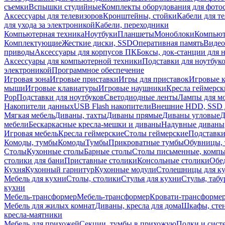
съемки
Вспышки студийные
Комплекты оборудования для фото
Аксессуары для телевизоров
Кронштейны, стойки
Кабели для т
для ухода за электроникой
Кабели, переходники
Компьютерная техника
Ноутбуки
Планшеты
Моноблоки
Компью
Комплектующие
Жесткие диски, SSD
Оперативная память
Видео
приводы
Аксессуары для корпусов ПК
Боксы, док-станции для 
Аксессуары для компьютерной техники
Подставки для ноутбук
электроникой
Программное обеспечение
Игровая зона
Игровые приставки
Игры для приставок
Игровые 
мыши
Игровые клавиатуры
Игровые наушники
Кресла геймерск
Pop
Подставки для ноутбуков
Светодиодные ленты
Лампы для м
Накопители данных
USB Flash накопители
Внешние HDD, SSD 
Мягкая мебель
Диваны, тахты
Диваны прямые
Диваны угловые
Д
мебели
Бескаркасные кресла-мешки и диваны
Надувные диваны
Игровая мебель
Кресла геймерские
Столы геймерские
Подставки
Комоды, тумбы
Комоды
Тумбы
Прикроватные тумбы
Обувницы, 
Столы
Кухонные столы
Барные столы
Столы письменные, комп
столики для бани
Приставные столики
Консольные столики
Обе
Кухня
Кухонный гарнитур
Кухонные модули
Столешницы для к
Мебель для кухни
Столы, столики
Стулья для кухни
Стулья, таб
кухни
Мебель-трансформер
Мебель-трансформер
Кровати-трансформе
Мебель для жилых комнат
Диваны, кресла для дома
Шкафы, стен
кресла-маятники
Мебель для прихожей
Секции, тумбы в прихожую
Полки и сист