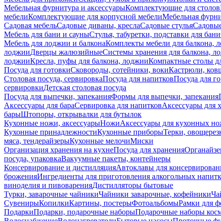
Мебельная фурнитура и аксессуары
Комплектующие для столов
мебели
Комплектующие для корпусной мебели
Мебельная фурн
Садовая мебель
Садовые диваны, кресла
Садовые стулья
Садовые
Мебель для бани и сауны
Стулья, табуретки, подставки для бани
Мебель для лоджии и балкона
Комплекты мебели для балкона, 
лоджии
Дверцы жалюзийные
Системы хранения для балкона, л
лоджии
Кресла, пуфы для балкона, лоджии
Компактные столы дл
Посуда для готовки
Сковороды, сотейники, воки
Кастрюли, ков
Столовая посуда, сервировка
Посуда для напитков
Посуда для г
сервировки
Детская столовая посуда
Посуда для выпечки, запекания
Формы для выпечки, запекания
Аксессуары для бара
Сервировка для напитков
Аксессуары для 
бары
Штопоры, открывалки для бутылок
Кухонные ножи, аксессуары
Ножи
Аксессуары для кухонных н
Кухонные принадлежности
Кухонные приборы
Терки, овощерез
мяса, тендерайзеры
Кухонные мелочи
Миски
Организация хранения на кухне
Посуда для хранения
Органайзе
посуда, упаковка
Вакуумные пакеты, контейнеры
Консервирование и дистилляция
Автоклавы для консервирован
брожения
Ингредиенты для приготовления алкогольных напит
виноделия и пивоварения
Дистилляторы бытовые
Турки, заварочные чайники
Чайники заварочные, кофейники
Ча
Сувениры
Копилки
Картины, постеры
Фотоальбомы
Рамки для ф
Подарки
Подарки, подарочные наборы
Подарочные наборы косм
Водоснабжение
Водонагреватели
Бытовые насосы
Проточные фи