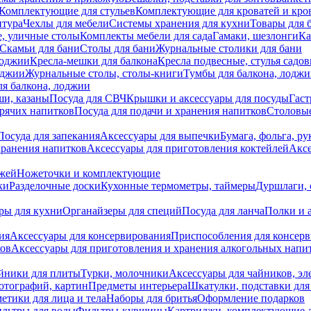
Комплектующие для стульев
Комплектующие для кроватей и кро
итура
Чехлы для мебели
Системы хранения для кухни
Товары для 
, уличные столы
Комплекты мебели для сада
Гамаки, шезлонги
Ка
Скамьи для бани
Столы для бани
Журнальные столики для бани
лоджии
Кресла-мешки для балкона
Кресла подвесные, стулья садо
оджии
Журнальные столы, столы-книги
Тумбы для балкона, лодж
я балкона, лоджии
ши, казаны
Посуда для СВЧ
Крышки и аксессуары для посуды
Гаст
орячих напитков
Посуда для подачи и хранения напитков
Столовы
Посуда для запекания
Аксессуары для выпечки
Бумага, фольга, р
хранения напитков
Аксессуары для приготовления коктейлей
Аксе
ожей
Ножеточки и комплектующие
ки
Разделочные доски
Кухонные термометры, таймеры
Дуршлаги, 
ры для кухни
Органайзеры для специй
Посуда для ланча
Полки и 
ия
Аксессуары для консервирования
Приспособления для консер
ков
Аксессуары для приготовления и хранения алкогольных напи
йники для плиты
Турки, молочники
Аксессуары для чайников, э
отографий, картин
Предметы интерьера
Шкатулки, подставки дл
етики для лица и тела
Наборы для бритья
Оформление подарков
льтры для воды
Фильтры-кувшины
Картриджи, комплектующие д