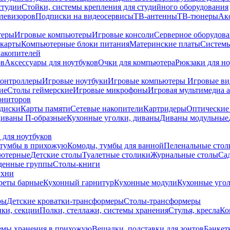
студии
Стойки, системы крепления для студийного оборудования
елевизоров
Подписки на видеосервисы
ТВ-антенны
ТВ-тюнеры
Ак
теры
Игровые компьютеры
Игровые консоли
Серверное оборудов
карты
Компьютерные блоки питания
Материнские платы
Системы
накопителей
ов
Аксессуары для ноутбуков
Очки для компьютера
Рюкзаки для но
контроллеры
Игровые ноутбуки
Игровые компьютеры
Игровые ви
ие
Столы геймерские
Игровые микрофоны
Игровая мультимедиа 
ониторов
диски
Карты памяти
Сетевые накопители
Картридеры
Оптические
иваны П-образные
Кухонные уголки, диваны
Диваны модульные
 для ноутбуков
тумбы в прихожую
Комоды, тумбы для ванной
Пеленальные стол
ьютерные
Детские столы
Туалетные столики
Журнальные столы
Са
денные группы
Столы-книги
ухни
уреты барные
Кухонный гарнитур
Кухонные модули
Кухонные угол
ры
Детские кроватки-трансформеры
Столы-трансформеры
ки, секции
Полки, стеллажи, системы хранения
Стулья, кресла
Ко
емы хранения в прихожую
Вешалки, подставки для зонтов
Банкет