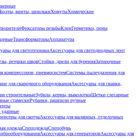
дверные
Болты, винты, шпильки
Хомуты
Химические
творители
Фиксаторы резьбы
Клеи
Герметики, пены
нцевые
Трансформаторы
Аппаратура
уары для светотехники
Аксессуары для светодиодных лент
езы, резчики швов
Стойки, дрели для бурения
Затирочные
ля компрессоров, пневмосистем
Системы пылеудаления для
ие для сварочного оборудования
Аксессуары для сварки,
щи строительные
Зубила, керны, выколотки
Щетки слесарные
чные стамески
Рубанки, рашпили ручные
енты
 ударные
енсеры для скотча
Аксессуары для малярных, отделочных
ная одежда
Спецодежда
Спецобувь
виброоборудования
Аксессуары для генераторов
Аксессуары для