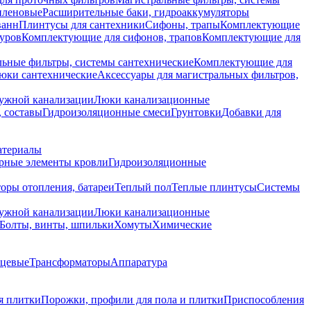
иленовые
Расширительные баки, гидроаккумуляторы
ванн
Плинтусы для сантехники
Сифоны, трапы
Комплектующие
уров
Комплектующие для сифонов, трапов
Комплектующие для
ьные фильтры, системы сантехнические
Комплектующие для
юки сантехнические
Аксессуары для магистральных фильтров,
ружной канализации
Люки канализационные
 составы
Гидроизоляционные смеси
Грунтовки
Добавки для
атериалы
рные элементы кровли
Гидроизоляционные
оры отопления, батареи
Теплый пол
Теплые плинтусы
Системы
ружной канализации
Люки канализационные
Болты, винты, шпильки
Хомуты
Химические
нцевые
Трансформаторы
Аппаратура
я плитки
Порожки, профили для пола и плитки
Приспособления