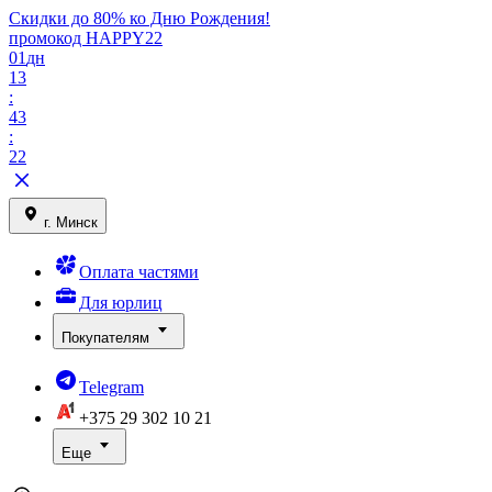
Скидки до 80% ко Дню Рождения!
промокод HAPPY22
01
дн
13
:
43
:
22
г. Минск
Оплата частями
Для юрлиц
Покупателям
Telegram
+375 29
302 10 21
Еще