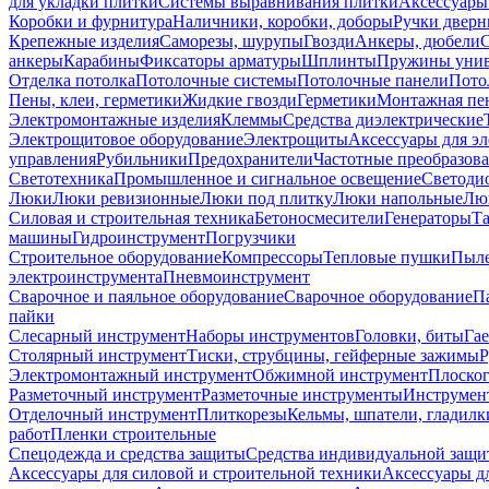
для укладки плитки
Системы выравнивания плитки
Аксессуары
Коробки и фурнитура
Наличники, коробки, доборы
Ручки дверн
Крепежные изделия
Саморезы, шурупы
Гвозди
Анкеры, дюбели
анкеры
Карабины
Фиксаторы арматуры
Шплинты
Пружины унив
Отделка потолка
Потолочные системы
Потолочные панели
Пото
Пены, клеи, герметики
Жидкие гвозди
Герметики
Монтажная пе
Электромонтажные изделия
Клеммы
Средства диэлектрические
Электрощитовое оборудование
Электрощиты
Аксессуары для э
управления
Рубильники
Предохранители
Частотные преобразов
Светотехника
Промышленное и сигнальное освещение
Светоди
Люки
Люки ревизионные
Люки под плитку
Люки напольные
Люк
Силовая и строительная техника
Бетоносмесители
Генераторы
Та
машины
Гидроинструмент
Погрузчики
Строительное оборудование
Компрессоры
Тепловые пушки
Пыле
электроинструмента
Пневмоинструмент
Сварочное и паяльное оборудование
Сварочное оборудование
П
пайки
Слесарный инструмент
Наборы инструментов
Головки, биты
Га
Столярный инструмент
Тиски, струбцины, гейферные зажимы
Р
Электромонтажный инструмент
Обжимной инструмент
Плоског
Разметочный инструмент
Разметочные инструменты
Инструмент
Отделочный инструмент
Плиткорезы
Кельмы, шпатели, гладилк
работ
Пленки строительные
Спецодежда и средства защиты
Средства индивидуальной защ
Аксессуары для силовой и строительной техники
Аксессуары дл