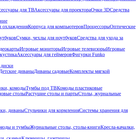
сессуары для ТВ
Аксессуары для проектора
Очки 3D
Средства
ание
 охлаждения
Корпуса для компьютеров
Процессоры
Оптические
утбуков
Сумки, чехлы для ноутбуков
Средства для ухода за
деокарты
Игровые мониторы
Игровые телевизоры
Игровые
акустика
Аксессуары для геймеров
Фигурки Funko
 диски
Детские диваны
Диваны садовые
Комплекты мягкой
ики, комоды
Тумбы под ТВ
Комоды пластиковые
довые столы
Растущие столы и парты
Столы, журнальные
ки, диваны
Стульчики для кормления
Системы хранения для
моды и тумбы
Журнальные столы, столы-книги
Кресла-качалки,
ки, скамьи
Ключницы, газетницы