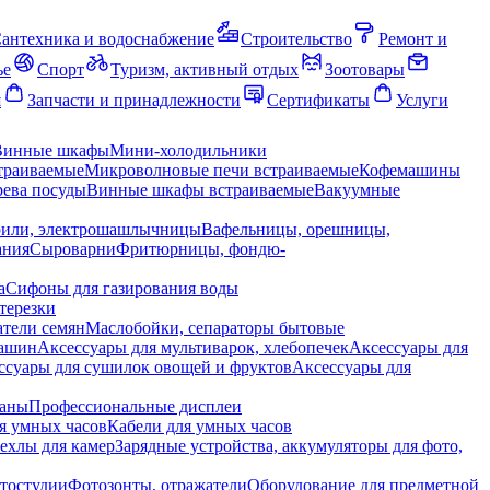
антехника и водоснабжение
Строительство
Ремонт и
ье
Спорт
Туризм, активный отдых
Зоотовары
я
Запчасти и принадлежности
Сертификаты
Услуги
Винные шкафы
Мини-холодильники
траиваемые
Микроволновые печи встраиваемые
Кофемашины
ева посуды
Винные шкафы встраиваемые
Вакуумные
рили, электрошашлычницы
Вафельницы, орешницы,
ания
Сыроварни
Фритюрницы, фондю-
а
Сифоны для газирования воды
терезки
тели семян
Маслобойки, сепараторы бытовые
машин
Аксессуары для мультиварок, хлебопечек
Аксессуары для
ссуары для сушилок овощей и фруктов
Аксессуары для
раны
Профессиональные дисплеи
я умных часов
Кабели для умных часов
ехлы для камер
Зарядные устройства, аккумуляторы для фото,
тостудии
Фотозонты, отражатели
Оборудование для предметной