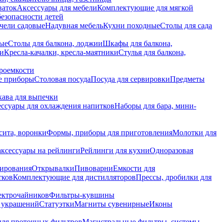
ваток
Аксессуары для мебели
Комплектующие для мягкой
безопасности детей
чели садовые
Надувная мебель
Кухни походные
Столы для сада
вые
Столы для балкона, лоджии
Шкафы для балкона,
ии
Кресла-качалки, кресла-маятники
Стулья для балкона,
роемкости
е приборы
Столовая посуда
Посуда для сервировки
Предметы
укава для выпечки
ссуары для охлаждения напитков
Наборы для бара, мини-
сита, воронки
Формы, приборы для приготовления
Молотки для
аксессуары на рейлинги
Рейлинги для кухни
Одноразовая
вирования
Открывалки
Пивоварни
Емкости для
тков
Комплектующие для дистилляторов
Прессы, дробилки для
лектрочайников
Фильтры-кувшины
я украшений
Статуэтки
Магниты сувенирные
Иконы
ля проточных фильтров
Магистральные фильтры, системы