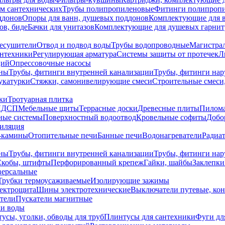
ем сантехнических
Трубы полипропиленовые
Фитинги полипроп
ддонов
Опоры для ванн, душевых поддонов
Комплектующие для 
ов, биде
Бачки для унитазов
Комплектующие для душевых гарнит
есушители
Отвод и подвод воды
Трубы водопроводные
Магистрал
антехники
Регулирующая арматура
Системы защиты от протечек
Л
ций
Опрессовочные насосы
ны
Трубы, фитинги внутренней канализации
Трубы, фитинги на
катурки
Стяжки, самонивелирующие смеси
Строительные смеси,
ки
Тротуарная плитка
ЛДСП
Мебельные щиты
Террасные доски
Древесные плиты
Пилом
ные системы
Поверхностный водоотвод
Кровельные софиты
Добо
тиляция
-камины
Отопительные печи
Банные печи
Водонагреватели
Радиат
ны
Трубы, фитинги внутренней канализации
Трубы, фитинги на
Скобы, штифты
Перфорированный крепеж
Гайки, шайбы
Заклепки
ерсальные
Трубки термоусаживаемые
Изолирующие зажимы
лектрощита
Шины электротехнические
Выключатели путевые, ко
атели
Пускатели магнитные
ки воды
усы, уголки, обводы для труб
Плинтусы для сантехники
Фуги дл