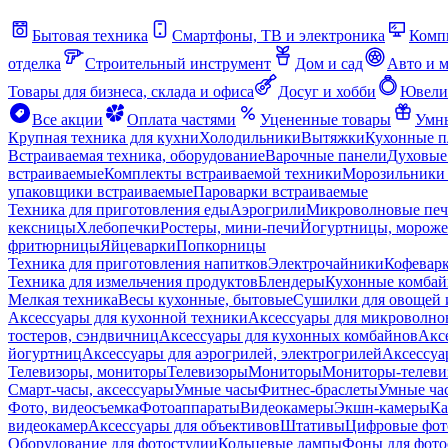
Бытовая техника
Смартфоны, ТВ и электроника
Комп
отделка
Строительный инструмент
Дом и сад
Авто и 
Товары для бизнеса, склада и офиса
Досуг и хобби
Ювели
Все акции
Оплата частями
Уцененные товары
Умны
Крупная техника для кухни
Холодильники
Вытяжки
Кухонные 
Встраиваемая техника, оборудование
Варочные панели
Духовые
встраиваемые
Комплекты встраиваемой техники
Морозильники 
упаковщики встраиваемые
Пароварки встраиваемые
Техника для приготовления еды
Аэрогрили
Микроволновые пе
кексницы
Хлебопечки
Ростеры, мини-печи
Йогуртницы, морож
фритюрницы
Яйцеварки
Попкорницы
Техника для приготовления напитков
Электрочайники
Кофевар
Техника для измельчения продуктов
Блендеры
Кухонные комбай
Мелкая техника
Весы кухонные, бытовые
Сушилки для овощей 
Аксессуары для кухонной техники
Аксессуары для микроволно
тостеров, сэндвичниц
Аксессуары для кухонных комбайнов
Акс
йогуртниц
Аксессуары для аэрогрилей, электрогрилей
Аксессуа
Телевизоры, мониторы
Телевизоры
Мониторы
Мониторы-телеви
Смарт-часы, аксессуары
Умные часы
Фитнес-браслеты
Умные ча
Фото, видеосъемка
Фотоаппараты
Видеокамеры
Экшн-камеры
Ка
видеокамер
Аксессуары для объективов
Штативы
Цифровые фот
Оборудование для фотостудии
Кольцевые лампы
Фоны для фото