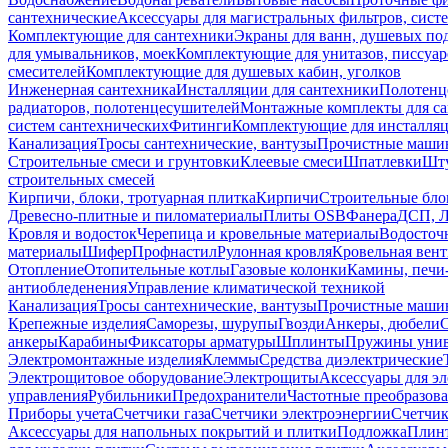
сантехнические
Аксессуары для магистральных фильтров, сист
Комплектующие для сантехники
Экраны для ванн, душевых по
для умывальников, моек
Комплектующие для унитазов, писсуар
смесителей
Комплектующие для душевых кабин, уголков
Инженерная сантехника
Инсталляции для сантехники
Полотенц
радиаторов, полотенцесушителей
Монтажные комплекты для с
систем сантехнических
Фитинги
Комплектующие для инсталля
Канализация
Тросы сантехнические, вантузы
Прочистные маши
Строительные смеси и грунтовки
Клеевые смеси
Шпатлевки
Шту
строительных смесей
Кирпичи, блоки, тротуарная плитка
Кирпичи
Строительные бло
Древесно-плитные и пиломатериалы
Плиты OSB
Фанера
ДСП, 
Кровля и водосток
Черепица и кровельные материалы
Водосточ
материалы
Шифер
Профнастил
Рулонная кровля
Кровельная вен
Отопление
Отопительные котлы
Газовые колонки
Камины, печи
антиобледенения
Управление климатической техникой
Канализация
Тросы сантехнические, вантузы
Прочистные маши
Крепежные изделия
Саморезы, шурупы
Гвозди
Анкеры, дюбели
анкеры
Карабины
Фиксаторы арматуры
Шплинты
Пружины унив
Электромонтажные изделия
Клеммы
Средства диэлектрические
Электрощитовое оборудование
Электрощиты
Аксессуары для э
управления
Рубильники
Предохранители
Частотные преобразов
Приборы учета
Счетчики газа
Счетчики электроэнергии
Счетчи
Аксессуары для напольных покрытий и плитки
Подложка
Плинт