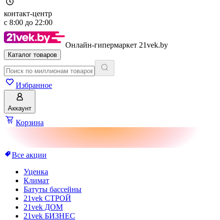
контакт-центр
с
8:00
до
22:00
Онлайн-гипермаркет 21vek.by
Каталог товаров
Избранное
Аккаунт
Корзина
Все акции
Уценка
Климат
Батуты бассейны
21vek СТРОЙ
21vek ДОМ
21vek БИЗНЕС