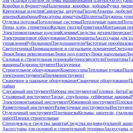
для укладки плитки
Системы выравнивания плитки
Аксессуары
Коробки и фурнитура
Наличники, коробки, доборы
Ручки дверн
Крепежные изделия
Саморезы, шурупы
Гвозди
Анкеры, дюбели
анкеры
Карабины
Фиксаторы арматуры
Шплинты
Пружины унив
Отделка потолка
Потолочные системы
Потолочные панели
Пото
Пены, клеи, герметики
Жидкие гвозди
Герметики
Монтажная пе
Электромонтажные изделия
Клеммы
Средства диэлектрические
Электрощитовое оборудование
Электрощиты
Аксессуары для э
управления
Рубильники
Предохранители
Частотные преобразов
Светотехника
Промышленное и сигнальное освещение
Светоди
Люки
Люки ревизионные
Люки под плитку
Люки напольные
Люк
Силовая и строительная техника
Бетоносмесители
Генераторы
Та
машины
Гидроинструмент
Погрузчики
Строительное оборудование
Компрессоры
Тепловые пушки
Пыле
электроинструмента
Пневмоинструмент
Сварочное и паяльное оборудование
Сварочное оборудование
П
пайки
Слесарный инструмент
Наборы инструментов
Головки, биты
Га
Столярный инструмент
Тиски, струбцины, гейферные зажимы
Р
Электромонтажный инструмент
Обжимной инструмент
Плоског
Разметочный инструмент
Разметочные инструменты
Инструмент
Отделочный инструмент
Плиткорезы
Кельмы, шпатели, гладилк
работ
Пленки строительные
Спецодежда и средства защиты
Средства индивидуальной защ
Аксессуары для силовой и строительной техники
Аксессуары дл