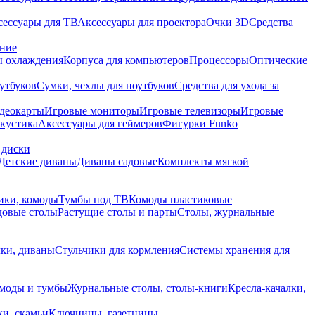
сессуары для ТВ
Аксессуары для проектора
Очки 3D
Средства
ание
 охлаждения
Корпуса для компьютеров
Процессоры
Оптические
утбуков
Сумки, чехлы для ноутбуков
Средства для ухода за
деокарты
Игровые мониторы
Игровые телевизоры
Игровые
акустика
Аксессуары для геймеров
Фигурки Funko
 диски
Детские диваны
Диваны садовые
Комплекты мягкой
ики, комоды
Тумбы под ТВ
Комоды пластиковые
довые столы
Растущие столы и парты
Столы, журнальные
ки, диваны
Стульчики для кормления
Системы хранения для
моды и тумбы
Журнальные столы, столы-книги
Кресла-качалки,
ки, скамьи
Ключницы, газетницы