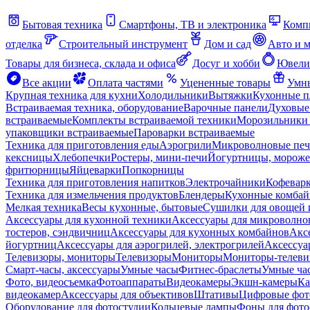
Бытовая техника
Смартфоны, ТВ и электроника
Комп
отделка
Строительный инструмент
Дом и сад
Авто и 
Товары для бизнеса, склада и офиса
Досуг и хобби
Ювели
Все акции
Оплата частями
Уцененные товары
Умны
Крупная техника для кухни
Холодильники
Вытяжки
Кухонные 
Встраиваемая техника, оборудование
Варочные панели
Духовые
встраиваемые
Комплекты встраиваемой техники
Морозильники 
упаковщики встраиваемые
Пароварки встраиваемые
Техника для приготовления еды
Аэрогрили
Микроволновые пе
кексницы
Хлебопечки
Ростеры, мини-печи
Йогуртницы, морож
фритюрницы
Яйцеварки
Попкорницы
Техника для приготовления напитков
Электрочайники
Кофевар
Техника для измельчения продуктов
Блендеры
Кухонные комбай
Мелкая техника
Весы кухонные, бытовые
Сушилки для овощей 
Аксессуары для кухонной техники
Аксессуары для микроволно
тостеров, сэндвичниц
Аксессуары для кухонных комбайнов
Акс
йогуртниц
Аксессуары для аэрогрилей, электрогрилей
Аксессуа
Телевизоры, мониторы
Телевизоры
Мониторы
Мониторы-телеви
Смарт-часы, аксессуары
Умные часы
Фитнес-браслеты
Умные ча
Фото, видеосъемка
Фотоаппараты
Видеокамеры
Экшн-камеры
Ка
видеокамер
Аксессуары для объективов
Штативы
Цифровые фот
Оборудование для фотостудии
Кольцевые лампы
Фоны для фото