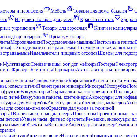
ьютеры и периферия
Мебель
Товары для дома, бакалея
С
мото
Игрушки, товары для детей
Красота и стиль
Здоров
рные украшения
Товары для взрослых
Книги и канцеляри
й подбор подарков
Премиум товары
плиты
Морозильники
Посудомоечные машины
Настольные плиты
 шкафы
Холодильники встраиваемые
Посудомоечные машины вс
встраиваемые
Измельчители пищевых отходов
Шкафы для подогр
чи
Мультиварки
Сэндвичницы, хот-дог мейкеры
Тостеры
Электрог
еницы
Фризеры
Блинницы
Пароварки
Автоклавы для консервиров
ки, кофемашины
Соковыжималки
Кофемолки
Вспениватели молок
ны, измельчители
Планетарные миксеры
Миксеры
Мясорубки
Лом
и фруктов
Вакууматоры
Открывалки, картофелечистки
Проращива
вых печей
Вакуумные пакеты, контейнеры
Аксессуары для кофе
ессуары для мясорубок
Аксессуары для блендеров, миксеров
Аксе
ры для соковыжималок
Средства для ухода за техникой
зоры
ТВ-приставки и медиаплееры
Проекторы
Проекционные эк
сы детские
Умные часы, фитнес-браслеты
Ремешки, аксессуары дл
рты памяти
Объективы
Вспышки
Аксессуары для камер
Сумки и ч
орамки
студии
Студийное освещение
Насадки светоформирующие для фо