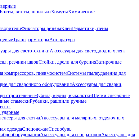
дверные
Болты, винты, шпильки
Хомуты
Химические
творители
Фиксаторы резьбы
Клеи
Герметики, пены
нцевые
Трансформаторы
Аппаратура
уары для светотехники
Аксессуары для светодиодных лент
езы, резчики швов
Стойки, дрели для бурения
Затирочные
ля компрессоров, пневмосистем
Системы пылеудаления для
ие для сварочного оборудования
Аксессуары для сварки,
щи строительные
Зубила, керны, выколотки
Щетки слесарные
чные стамески
Рубанки, рашпили ручные
енты
 ударные
енсеры для скотча
Аксессуары для малярных, отделочных
ная одежда
Спецодежда
Спецобувь
виброоборудования
Аксессуары для генераторов
Аксессуары для