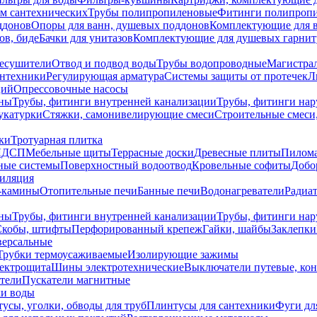
ем сантехнических
Трубы полипропиленовые
Фитинги полипроп
ддонов
Опоры для ванн, душевых поддонов
Комплектующие для 
ов, биде
Бачки для унитазов
Комплектующие для душевых гарнит
есушители
Отвод и подвод воды
Трубы водопроводные
Магистрал
антехники
Регулирующая арматура
Системы защиты от протечек
Л
ций
Опрессовочные насосы
ны
Трубы, фитинги внутренней канализации
Трубы, фитинги на
катурки
Стяжки, самонивелирующие смеси
Строительные смеси,
ки
Тротуарная плитка
ЛДСП
Мебельные щиты
Террасные доски
Древесные плиты
Пилом
ные системы
Поверхностный водоотвод
Кровельные софиты
Добо
тиляция
-камины
Отопительные печи
Банные печи
Водонагреватели
Радиат
ны
Трубы, фитинги внутренней канализации
Трубы, фитинги на
Скобы, штифты
Перфорированный крепеж
Гайки, шайбы
Заклепки
ерсальные
Трубки термоусаживаемые
Изолирующие зажимы
лектрощита
Шины электротехнические
Выключатели путевые, ко
атели
Пускатели магнитные
ки воды
усы, уголки, обводы для труб
Плинтусы для сантехники
Фуги дл