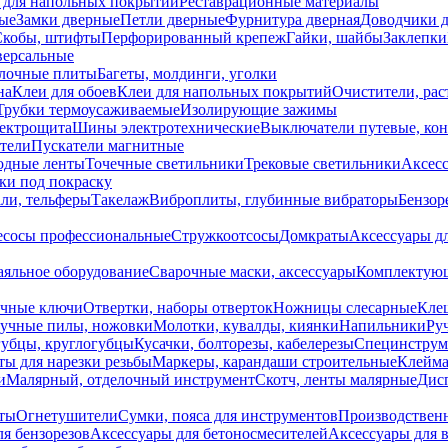
 для напольных покрытий
Реставрационные материалы
ые
Замки дверные
Петли дверные
Фурнитура дверная
Доводчики 
Скобы, штифты
Перфорированный крепеж
Гайки, шайбы
Заклепки
ерсальные
лочные плиты
Багеты, молдинги, уголки
на
Клеи для обоев
Клеи для напольных покрытий
Очистители, рас
Трубки термоусаживаемые
Изолирующие зажимы
лектрощита
Шины электротехнические
Выключатели путевые, ко
атели
Пускатели магнитные
одные ленты
Точечные светильники
Трековые светильники
Аксесс
и под покраску
ли, тельферы
Такелаж
Виброплиты, глубинные вибраторы
Бензор
сосы профессиональные
Стружкоотсосы
Домкраты
Аксессуары д
аяльное оборудование
Сварочные маски, аксессуары
Комплектующ
ечные ключи
Отвертки, наборы отверток
Ножницы слесарные
Кле
учные пилы, ножовки
Молотки, кувалды, киянки
Напильники
Ру
убцы, круглогубцы
Кусачки, болторезы, кабелерезы
Специнструм
ы для нарезки резьбы
Маркеры, карандаши строительные
Клейма
и
Малярный, отделочный инструмент
Скотч, ленты малярные
Дисп
иты
Огнетушители
Сумки, пояса для инструментов
Производствен
я бензорезов
Аксессуары для бетоносмесителей
Аксессуары для 