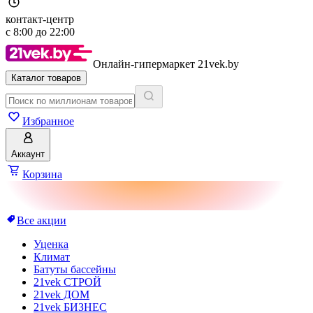
контакт-центр
с
8:00
до
22:00
Онлайн-гипермаркет 21vek.by
Каталог товаров
Избранное
Аккаунт
Корзина
Все акции
Уценка
Климат
Батуты бассейны
21vek СТРОЙ
21vek ДОМ
21vek БИЗНЕС