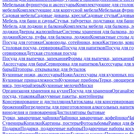
Мебельная фурнитура и аксессуары
Комплектующие для столов
мебели
Комплектующие для корпусной мебели
Мебельная фурн
Садовая мебель
Садовые диваны, кресла
Садовые стулья
Садовые
Мебель для бани и сауны
Стулья, табуретки, подставки для бани
Мебель для лоджии и балкона
Комплекты мебели для балкона, 
лоджии
Дверцы жалюзийные
Системы хранения для балкона, л
лоджии
Кресла, пуфы для балкона, лоджии
Компактные столы дл
Посуда для готовки
Сковороды, сотейники, воки
Кастрюли, ков
Столовая посуда, сервировка
Посуда для напитков
Посуда для г
сервировки
Детская столовая посуда
Посуда для выпечки, запекания
Формы для выпечки, запекания
Аксессуары для бара
Сервировка для напитков
Аксессуары для 
бары
Штопоры, открывалки для бутылок
Кухонные ножи, аксессуары
Ножи
Аксессуары для кухонных н
Кухонные принадлежности
Кухонные приборы
Терки, овощерез
мяса, тендерайзеры
Кухонные мелочи
Миски
Организация хранения на кухне
Посуда для хранения
Органайзе
посуда, упаковка
Вакуумные пакеты, контейнеры
Консервирование и дистилляция
Автоклавы для консервирован
брожения
Ингредиенты для приготовления алкогольных напит
виноделия и пивоварения
Дистилляторы бытовые
Турки, заварочные чайники
Чайники заварочные, кофейники
Ча
Сувениры
Копилки
Картины, постеры
Фотоальбомы
Рамки для ф
Подарки
Подарки, подарочные наборы
Подарочные наборы косм
Водоснабжение
Водонагреватели
Бытовые насосы
Проточные фи