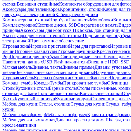
съемки
Вспышки студийные
Комплекты оборудования для фото
Аксессуары для телевизоров
Кронштейны, стойки
Кабели для т
для ухода за электроникой
Кабели, переходники
Компьютерная техника
Ноутбуки
Планшеты
Моноблоки
Компью
Комплектующие
Жесткие диски, SSD
Оперативная память
Видео
приводы
Аксессуары для корпусов ПК
Боксы, док-станции для 
Аксессуары для компьютерной техники
Подставки для ноутбук
электроникой
Программное обеспечение
Игровая зона
Игровые приставки
Игры для приставок
Игровые 
мыши
Игровые клавиатуры
Игровые наушники
Кресла геймерск
Pop
Подставки для ноутбуков
Светодиодные ленты
Лампы для м
Накопители данных
USB Flash накопители
Внешние HDD, SSD 
Мягкая мебель
Диваны, тахты
Диваны прямые
Диваны угловые
Д
мебели
Бескаркасные кресла-мешки и диваны
Надувные диваны
Игровая мебель
Кресла геймерские
Столы геймерские
Подставки
Комоды, тумбы
Комоды
Тумбы
Прикроватные тумбы
Обувницы, 
Столы
Кухонные столы
Барные столы
Столы письменные, комп
столики для бани
Приставные столики
Консольные столики
Обе
Кухня
Кухонный гарнитур
Кухонные модули
Столешницы для к
Мебель для кухни
Столы, столики
Стулья для кухни
Стулья, таб
кухни
Мебель-трансформер
Мебель-трансформер
Кровати-трансформе
Мебель для жилых комнат
Диваны, кресла для дома
Шкафы, стен
кресла-маятники
Мебель для прихожей
Секции, тумбы в прихожую
Полки и сист