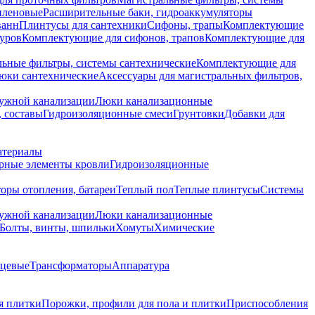
иленовые
Расширительные баки, гидроаккумуляторы
ванн
Плинтусы для сантехники
Сифоны, трапы
Комплектующие
уров
Комплектующие для сифонов, трапов
Комплектующие для
ьные фильтры, системы сантехнические
Комплектующие для
юки сантехнические
Аксессуары для магистральных фильтров,
ружной канализации
Люки канализационные
 составы
Гидроизоляционные смеси
Грунтовки
Добавки для
атериалы
рные элементы кровли
Гидроизоляционные
оры отопления, батареи
Теплый пол
Теплые плинтусы
Системы
ружной канализации
Люки канализационные
Болты, винты, шпильки
Хомуты
Химические
нцевые
Трансформаторы
Аппаратура
я плитки
Порожки, профили для пола и плитки
Приспособления