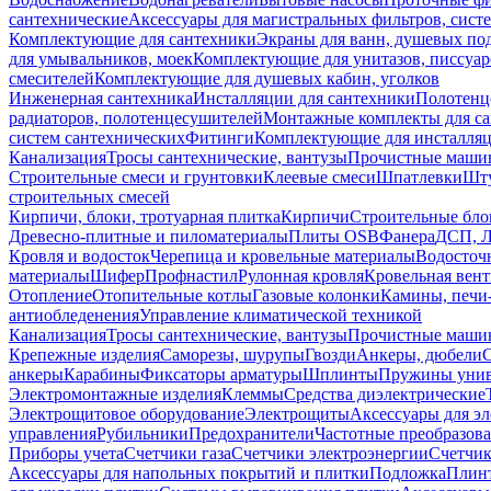
сантехнические
Аксессуары для магистральных фильтров, сист
Комплектующие для сантехники
Экраны для ванн, душевых по
для умывальников, моек
Комплектующие для унитазов, писсуар
смесителей
Комплектующие для душевых кабин, уголков
Инженерная сантехника
Инсталляции для сантехники
Полотенц
радиаторов, полотенцесушителей
Монтажные комплекты для с
систем сантехнических
Фитинги
Комплектующие для инсталля
Канализация
Тросы сантехнические, вантузы
Прочистные маши
Строительные смеси и грунтовки
Клеевые смеси
Шпатлевки
Шту
строительных смесей
Кирпичи, блоки, тротуарная плитка
Кирпичи
Строительные бло
Древесно-плитные и пиломатериалы
Плиты OSB
Фанера
ДСП, 
Кровля и водосток
Черепица и кровельные материалы
Водосточ
материалы
Шифер
Профнастил
Рулонная кровля
Кровельная вен
Отопление
Отопительные котлы
Газовые колонки
Камины, печи
антиобледенения
Управление климатической техникой
Канализация
Тросы сантехнические, вантузы
Прочистные маши
Крепежные изделия
Саморезы, шурупы
Гвозди
Анкеры, дюбели
анкеры
Карабины
Фиксаторы арматуры
Шплинты
Пружины унив
Электромонтажные изделия
Клеммы
Средства диэлектрические
Электрощитовое оборудование
Электрощиты
Аксессуары для э
управления
Рубильники
Предохранители
Частотные преобразов
Приборы учета
Счетчики газа
Счетчики электроэнергии
Счетчи
Аксессуары для напольных покрытий и плитки
Подложка
Плинт