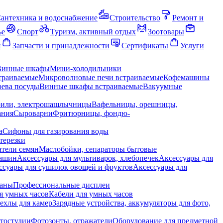
антехника и водоснабжение
Строительство
Ремонт и
ье
Спорт
Туризм, активный отдых
Зоотовары
я
Запчасти и принадлежности
Сертификаты
Услуги
Винные шкафы
Мини-холодильники
траиваемые
Микроволновые печи встраиваемые
Кофемашины
ева посуды
Винные шкафы встраиваемые
Вакуумные
рили, электрошашлычницы
Вафельницы, орешницы,
ания
Сыроварни
Фритюрницы, фондю-
а
Сифоны для газирования воды
терезки
тели семян
Маслобойки, сепараторы бытовые
машин
Аксессуары для мультиварок, хлебопечек
Аксессуары для
ссуары для сушилок овощей и фруктов
Аксессуары для
раны
Профессиональные дисплеи
я умных часов
Кабели для умных часов
ехлы для камер
Зарядные устройства, аккумуляторы для фото,
тостудии
Фотозонты, отражатели
Оборудование для предметной