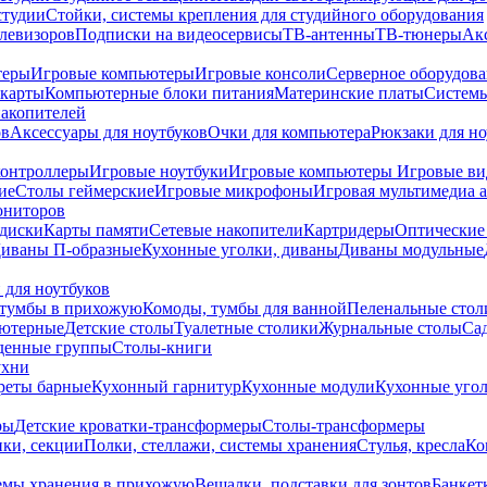
студии
Стойки, системы крепления для студийного оборудования
елевизоров
Подписки на видеосервисы
ТВ-антенны
ТВ-тюнеры
Ак
теры
Игровые компьютеры
Игровые консоли
Серверное оборудов
карты
Компьютерные блоки питания
Материнские платы
Системы
накопителей
ов
Аксессуары для ноутбуков
Очки для компьютера
Рюкзаки для но
контроллеры
Игровые ноутбуки
Игровые компьютеры
Игровые ви
ие
Столы геймерские
Игровые микрофоны
Игровая мультимедиа 
ониторов
диски
Карты памяти
Сетевые накопители
Картридеры
Оптические
иваны П-образные
Кухонные уголки, диваны
Диваны модульные
 для ноутбуков
тумбы в прихожую
Комоды, тумбы для ванной
Пеленальные стол
ьютерные
Детские столы
Туалетные столики
Журнальные столы
Са
денные группы
Столы-книги
ухни
уреты барные
Кухонный гарнитур
Кухонные модули
Кухонные угол
ры
Детские кроватки-трансформеры
Столы-трансформеры
ки, секции
Полки, стеллажи, системы хранения
Стулья, кресла
Ко
емы хранения в прихожую
Вешалки, подставки для зонтов
Банкет