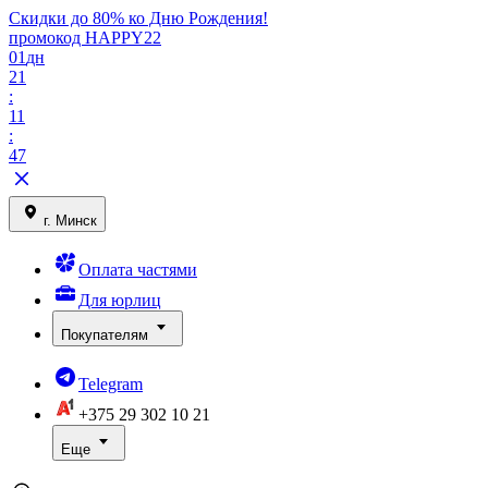
Скидки до 80% ко Дню Рождения!
промокод HAPPY22
01
дн
21
:
11
:
47
г. Минск
Оплата частями
Для юрлиц
Покупателям
Telegram
+375 29
302 10 21
Еще