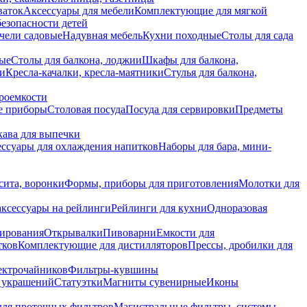
ваток
Аксессуары для мебели
Комплектующие для мягкой
безопасности детей
чели садовые
Надувная мебель
Кухни походные
Столы для сада
вые
Столы для балкона, лоджии
Шкафы для балкона,
ии
Кресла-качалки, кресла-маятники
Стулья для балкона,
роемкости
е приборы
Столовая посуда
Посуда для сервировки
Предметы
укава для выпечки
ссуары для охлаждения напитков
Наборы для бара, мини-
сита, воронки
Формы, приборы для приготовления
Молотки для
аксессуары на рейлинги
Рейлинги для кухни
Одноразовая
вирования
Открывалки
Пивоварни
Емкости для
тков
Комплектующие для дистилляторов
Прессы, дробилки для
лектрочайников
Фильтры-кувшины
я украшений
Статуэтки
Магниты сувенирные
Иконы
ля проточных фильтров
Магистральные фильтры, системы