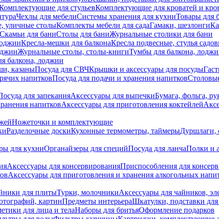
Комплектующие для стульев
Комплектующие для кроватей и кро
итура
Чехлы для мебели
Системы хранения для кухни
Товары для 
, уличные столы
Комплекты мебели для сада
Гамаки, шезлонги
Ка
Скамьи для бани
Столы для бани
Журнальные столики для бани
лоджии
Кресла-мешки для балкона
Кресла подвесные, стулья садо
оджии
Журнальные столы, столы-книги
Тумбы для балкона, лодж
я балкона, лоджии
ши, казаны
Посуда для СВЧ
Крышки и аксессуары для посуды
Гаст
орячих напитков
Посуда для подачи и хранения напитков
Столовы
Посуда для запекания
Аксессуары для выпечки
Бумага, фольга, р
хранения напитков
Аксессуары для приготовления коктейлей
Аксе
ожей
Ножеточки и комплектующие
ки
Разделочные доски
Кухонные термометры, таймеры
Дуршлаги, 
ры для кухни
Органайзеры для специй
Посуда для ланча
Полки и 
ия
Аксессуары для консервирования
Приспособления для консер
ков
Аксессуары для приготовления и хранения алкогольных напи
йники для плиты
Турки, молочники
Аксессуары для чайников, э
отографий, картин
Предметы интерьера
Шкатулки, подставки дл
етики для лица и тела
Наборы для бритья
Оформление подарков
льтры для воды
Фильтры-кувшины
Картриджи, комплектующие д