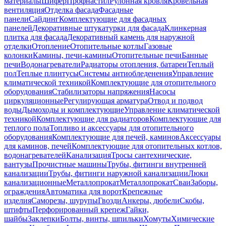
материалы
Шифер
Профнастил
Рулонная кровля
Кровельная
вентиляция
Отделка фасада
Фасадные
панели
Сайдинг
Комплектующие для фасадных
панелей
Декоративные штукатурки для фасада
Клинкерная
плитка для фасада
Декоративный камень для наружной
отделки
Отопление
Отопительные котлы
Газовые
колонки
Камины, печи-камины
Отопительные печи
Банные
печи
Водонагреватели
Радиаторы отопления, батареи
Теплый
пол
Теплые плинтусы
Системы антиобледенения
Управление
климатической техникой
Комплектующие для отопительного
оборудования
Стабилизаторы напряжения
Насосы
циркуляционные
Регулирующая арматура
Отвод и подвод
воды
Дымоходы и комплектующие
Управление климатической
техникой
Комплектующие для радиаторов
Комплектующие для
теплого пола
Топливо и аксессуары для отопительного
оборудования
Комплектующие для печей, каминов
Аксессуары
для каминов, печей
Комплектующие для отопительных котлов,
водонагревателей
Канализация
Тросы сантехнические,
вантузы
Прочистные машины
Трубы, фитинги внутренней
канализации
Трубы, фитинги наружной канализации
Люки
канализационные
Металлопрокат
Металлопрокат
Сваи
Заборы,
ограждения
Автоматика для ворот
Крепежные
изделия
Саморезы, шурупы
Гвозди
Анкеры, дюбели
Скобы,
штифты
Перфорированный крепеж
Гайки,
шайбы
Заклепки
Болты, винты, шпильки
Хомуты
Химические