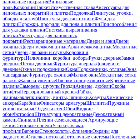
напольные покрытия
Виниловые
полы
Ковролин
Паркет
Искусственная трава
Аксессуары для
напольных покрытий и плитки
Подложка
Плинтусы, уголки,
обводы для труб
Плинтусы для сантехники
Фуги для
плитки
Порожки, профили для пола и плитки
Приспособления
для укладки плитки
Системы выравнивания
плитки
Аксессуары для напольных
покрытий
Реставрационные материалы
Двери и арки
Двери
входные
Двери межкомнатные
Арки межкомнатные
Москитные
сетки
Двери для бани и сауны
Коробки и
фурнитура
Наличники, коробки, доборы
Ручки дверные
Замки
дверные
Петли дверные
Фурнитура дверная
Доводчики
дверные
Окна и подоконники
Окна
Подоконники, отливы
Окна
мансардные
Фурнитура оконная
Мягкие окна
Москитные сетки
на окна
Жалюзи уличные
Пленки солнцезащитные
Крепежные
изделия
Саморезы, шурупы
Гвозди
Анкеры, дюбели
Скобы,
штифты
Перфорированный крепеж
Гайки,
шайбы
Заклепки
Болты, винты, шпильки
Хомуты
Химические
анкеры
Карабины
Фиксаторы арматуры
Шплинты
Пружины
универсальные
Отделка стен
Обои
Жидкие
обои
Фотообои
Штукатурки декоративные
Декоративный
камень
Скинали
Пленки самоклеящиеся
Армирующие
сетки
Стеновые панели
Уголки, маяки,
профили
Вагонка
Стеклохолсты, флизелин
Экраны для
радиаторов
Отделка потолка
Потолочные системы
Потолочные