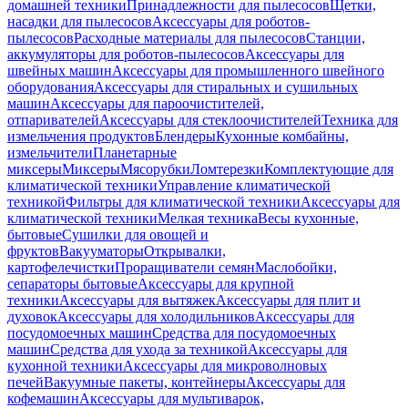
домашней техники
Принадлежности для пылесосов
Щетки,
насадки для пылесосов
Аксессуары для роботов-
пылесосов
Расходные материалы для пылесосов
Станции,
аккумуляторы для роботов-пылесосов
Аксессуары для
швейных машин
Аксессуары для промышленного швейного
оборудования
Аксессуары для стиральных и сушильных
машин
Аксессуары для пароочистителей,
отпаривателей
Аксессуары для стеклоочистителей
Техника для
измельчения продуктов
Блендеры
Кухонные комбайны,
измельчители
Планетарные
миксеры
Миксеры
Мясорубки
Ломтерезки
Комплектующие для
климатической техники
Управление климатической
техникой
Фильтры для климатической техники
Аксессуары для
климатической техники
Мелкая техника
Весы кухонные,
бытовые
Сушилки для овощей и
фруктов
Вакууматоры
Открывалки,
картофелечистки
Проращиватели семян
Маслобойки,
сепараторы бытовые
Аксессуары для крупной
техники
Аксессуары для вытяжек
Аксессуары для плит и
духовок
Аксессуары для холодильников
Аксессуары для
посудомоечных машин
Средства для посудомоечных
машин
Средства для ухода за техникой
Аксессуары для
кухонной техники
Аксессуары для микроволновых
печей
Вакуумные пакеты, контейнеры
Аксессуары для
кофемашин
Аксессуары для мультиварок,