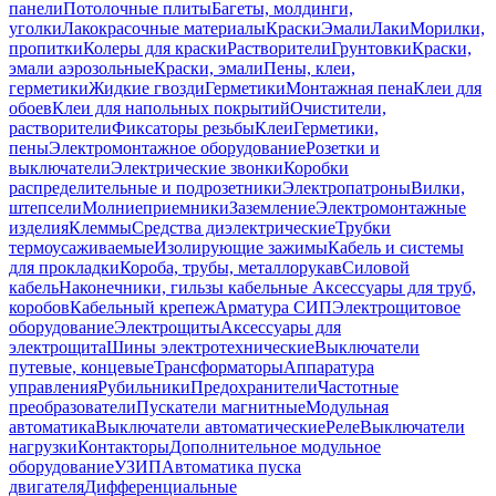
панели
Потолочные плиты
Багеты, молдинги,
уголки
Лакокрасочные материалы
Краски
Эмали
Лаки
Морилки,
пропитки
Колеры для краски
Растворители
Грунтовки
Краски,
эмали аэрозольные
Краски, эмали
Пены, клеи,
герметики
Жидкие гвозди
Герметики
Монтажная пена
Клеи для
обоев
Клеи для напольных покрытий
Очистители,
растворители
Фиксаторы резьбы
Клеи
Герметики,
пены
Электромонтажное оборудование
Розетки и
выключатели
Электрические звонки
Коробки
распределительные и подрозетники
Электропатроны
Вилки,
штепсели
Молниеприемники
Заземление
Электромонтажные
изделия
Клеммы
Средства диэлектрические
Трубки
термоусаживаемые
Изолирующие зажимы
Кабель и системы
для прокладки
Короба, трубы, металлорукав
Силовой
кабель
Наконечники, гильзы кабельные
Аксессуары для труб,
коробов
Кабельный крепеж
Арматура СИП
Электрощитовое
оборудование
Электрощиты
Аксессуары для
электрощита
Шины электротехнические
Выключатели
путевые, концевые
Трансформаторы
Аппаратура
управления
Рубильники
Предохранители
Частотные
преобразователи
Пускатели магнитные
Модульная
автоматика
Выключатели автоматические
Реле
Выключатели
нагрузки
Контакторы
Дополнительное модульное
оборудование
УЗИП
Автоматика пуска
двигателя
Дифференциальные