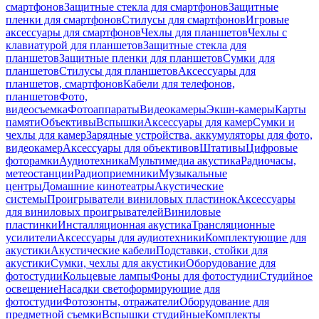
смартфонов
Защитные стекла для смартфонов
Защитные
пленки для смартфонов
Стилусы для смартфонов
Игровые
аксессуары для смартфонов
Чехлы для планшетов
Чехлы с
клавиатурой для планшетов
Защитные стекла для
планшетов
Защитные пленки для планшетов
Сумки для
планшетов
Стилусы для планшетов
Аксессуары для
планшетов, смартфонов
Кабели для телефонов,
планшетов
Фото,
видеосъемка
Фотоаппараты
Видеокамеры
Экшн-камеры
Карты
памяти
Объективы
Вспышки
Аксессуары для камер
Сумки и
чехлы для камер
Зарядные устройства, аккумуляторы для фото,
видеокамер
Аксессуары для объективов
Штативы
Цифровые
фоторамки
Аудиотехника
Мультимедиа акустика
Радиочасы,
метеостанции
Радиоприемники
Музыкальные
центры
Домашние кинотеатры
Акустические
системы
Проигрыватели виниловых пластинок
Аксессуары
для виниловых проигрывателей
Виниловые
пластинки
Инсталляционная акустика
Трансляционные
усилители
Аксессуары для аудиотехники
Комплектующие для
акустики
Акустические кабели
Подставки, стойки для
акустики
Сумки, чехлы для акустики
Оборудование для
фотостудии
Кольцевые лампы
Фоны для фотостудии
Студийное
освещение
Насадки светоформирующие для
фотостудии
Фотозонты, отражатели
Оборудование для
предметной съемки
Вспышки студийные
Комплекты