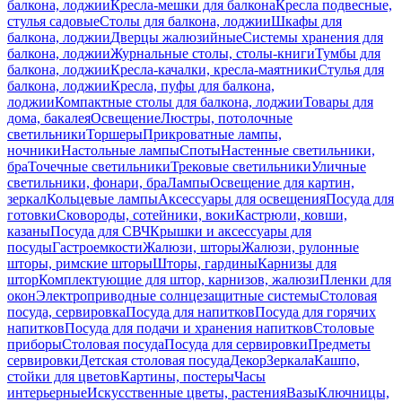
балкона, лоджии
Кресла-мешки для балкона
Кресла подвесные,
стулья садовые
Столы для балкона, лоджии
Шкафы для
балкона, лоджии
Дверцы жалюзийные
Системы хранения для
балкона, лоджии
Журнальные столы, столы-книги
Тумбы для
балкона, лоджии
Кресла-качалки, кресла-маятники
Стулья для
балкона, лоджии
Кресла, пуфы для балкона,
лоджии
Компактные столы для балкона, лоджии
Товары для
дома, бакалея
Освещение
Люстры, потолочные
светильники
Торшеры
Прикроватные лампы,
ночники
Настольные лампы
Споты
Настенные светильники,
бра
Точечные светильники
Трековые светильники
Уличные
светильники, фонари, бра
Лампы
Освещение для картин,
зеркал
Кольцевые лампы
Аксессуары для освещения
Посуда для
готовки
Сковороды, сотейники, воки
Кастрюли, ковши,
казаны
Посуда для СВЧ
Крышки и аксессуары для
посуды
Гастроемкости
Жалюзи, шторы
Жалюзи, рулонные
шторы, римские шторы
Шторы, гардины
Карнизы для
штор
Комплектующие для штор, карнизов, жалюзи
Пленки для
окон
Электроприводные солнцезащитные системы
Столовая
посуда, сервировка
Посуда для напитков
Посуда для горячих
напитков
Посуда для подачи и хранения напитков
Столовые
приборы
Столовая посуда
Посуда для сервировки
Предметы
сервировки
Детская столовая посуда
Декор
Зеркала
Кашпо,
стойки для цветов
Картины, постеры
Часы
интерьерные
Искусственные цветы, растения
Вазы
Ключницы,