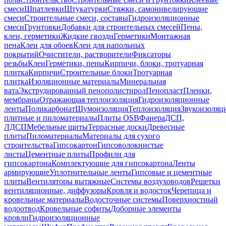
смеси
Шпатлевки
Штукатурки
Стяжки, самонивелирующие
смеси
Строительные смеси, составы
Гидроизоляционные
смеси
Грунтовки
Добавки для строительных смесей
Пены,
клеи, герметики
Жидкие гвозди
Герметики
Монтажная
пена
Клеи для обоев
Клеи для напольных
покрытий
Очистители, растворители
Фиксаторы
резьбы
Клеи
Герметики, пены
Кирпичи, блоки, тротуарная
плитка
Кирпичи
Строительные блоки
Тротуарная
плитка
Изоляционные материалы
Минеральная
вата
Экструдированный пенополистирол
Пенопласт
Пленки,
мембраны
Отражающая теплоизоляция
Гидроизоляционные
ленты
Поликарбонат
Шумоизоляция
Теплоизоляция
Звукоизоляц
плитные и пиломатериалы
Плиты OSB
Фанера
ДСП,
ЛДСП
Мебельные щиты
Террасные доски
Древесные
плиты
Пиломатериалы
Материалы для сухого
строительства
Гипсокартон
Гипсоволокнистые
листы
Цементные плиты
Профили для
гипсокартона
Комплектующие для гипсокартона
Ленты
армирующие
Уплотнительные ленты
Гипсовые и цементные
плиты
Вентиляторы вытяжные
Системы воздуховодов
Решетки
вентиляционные, диффузоры
Кровля и водосток
Черепица и
кровельные материалы
Водосточные системы
Поверхностный
водоотвод
Кровельные софиты
Доборные элементы
кровли
Гидроизоляционные