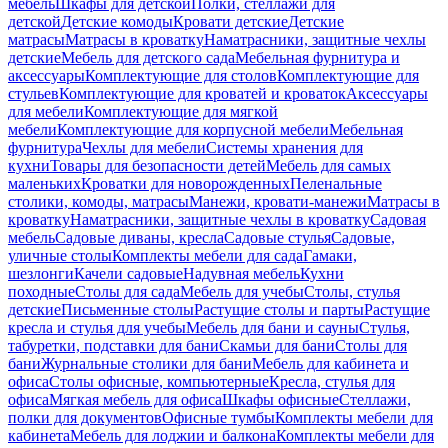
мебель
Шкафы для детской
Полки, стеллажи для
детской
Детские комоды
Кровати детские
Детские
матрасы
Матрасы в кроватку
Наматрасники, защитные чехлы
детские
Мебель для детского сада
Мебельная фурнитура и
аксессуары
Комплектующие для столов
Комплектующие для
стульев
Комплектующие для кроватей и кроваток
Аксессуары
для мебели
Комплектующие для мягкой
мебели
Комплектующие для корпусной мебели
Мебельная
фурнитура
Чехлы для мебели
Системы хранения для
кухни
Товары для безопасности детей
Мебель для самых
маленьких
Кроватки для новорожденных
Пеленальные
столики, комоды, матрасы
Манежи, кровати-манежи
Матрасы в
кроватку
Наматрасники, защитные чехлы в кроватку
Садовая
мебель
Садовые диваны, кресла
Садовые стулья
Садовые,
уличные столы
Комплекты мебели для сада
Гамаки,
шезлонги
Качели садовые
Надувная мебель
Кухни
походные
Столы для сада
Мебель для учебы
Столы, стулья
детские
Письменные столы
Растущие столы и парты
Растущие
кресла и стулья для учебы
Мебель для бани и сауны
Стулья,
табуретки, подставки для бани
Скамьи для бани
Столы для
бани
Журнальные столики для бани
Мебель для кабинета и
офиса
Столы офисные, компьютерные
Кресла, стулья для
офиса
Мягкая мебель для офиса
Шкафы офисные
Стеллажи,
полки для документов
Офисные тумбы
Комплекты мебели для
кабинета
Мебель для лоджии и балкона
Комплекты мебели для