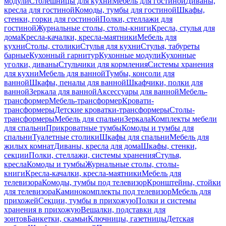
модули
Столешницы для кухни
Мебель для гостиной
Диваны,
кресла для гостиной
Комоды, тумбы для гостиной
Шкафы,
стенки, горки для гостиной
Полки, стеллажи для
гостиной
Журнальные столы, столы-книги
Кресла, стулья для
дома
Кресла-качалки, кресла-маятники
Мебель для
кухни
Столы, столики
Стулья для кухни
Стулья, табуреты
барные
Кухонный гарнитур
Кухонные модули
Кухонные
уголки, диваны
Стульчики для кормления
Системы хранения
для кухни
Мебель для ванной
Тумбы, консоли для
ванной
Шкафы, пеналы для ванной
Шкафчики, полки для
ванной
Зеркала для ванной
Аксессуары для ванной
Мебель-
трансформер
Мебель-трансформер
Кровати-
трансформеры
Детские кроватки-трансформеры
Столы-
трансформеры
Мебель для спальни
Зеркала
Комплекты мебели
для спальни
Прикроватные тумбы
Комоды и тумбы для
спальни
Туалетные столики
Шкафы для спальни
Мебель для
жилых комнат
Диваны, кресла для дома
Шкафы, стенки,
секции
Полки, стеллажи, системы хранения
Стулья,
кресла
Комоды и тумбы
Журнальные столы, столы-
книги
Кресла-качалки, кресла-маятники
Мебель для
телевизора
Комоды, тумбы под телевизор
Кронштейны, стойки
для телевизора
Каминокомплекты под телевизор
Мебель для
прихожей
Секции, тумбы в прихожую
Полки и системы
хранения в прихожую
Вешалки, подставки для
зонтов
Банкетки, скамьи
Ключницы, газетницы
Детская