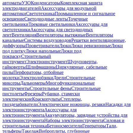
автоматы
УЗО
Конденсаторы
Комплексная защита
электродвигателей
Аксессуары для модульной
автоматики
Светотехника
Промышленное и сигнальное
освещение
Светодиодные ленты
Точечные
светильники
Трековые светильники
Аксессуары для
светотехники
Аксессуары для светодиодных
лент
Вентиляция
Вентиляторы вытяжные
Вентиляторы
канальные
Системы воздуховодов
Решетки вентиляционные,
диффузоры
Проветриватели
Люки
Люки ревизионные
Люки
под плитку
Люки напольные
Люки под
покраску
Строительный
инструмент
Электроинструмент
Шуруповерты,
гайковерты
Шлифмашины
Циркулярные, сабельные
пилы
Перфораторы, отбойные
молотки
Электролобзики
Дрели
Строительные
миксеры
Дальномеры
Многофункциональные
инструменты
Строительные фены
Строительные
пистолеты
Фрезеры
Рубанки, стамески
электрические
Краскопульты
Степлеры,
гвоздезабиватели
Электрические ножницы, резаки
Насадки для
электроинструмента
Аксессуары для
электроинструмента
Аккумуляторы, зарядные устройства для
электроинструмента
Наборы электроинструмента
Силовая и
строительная техника
Бетоносмесители
Генераторы
Тали,
тельферы
Такелаж
Виброплиты, глубинные