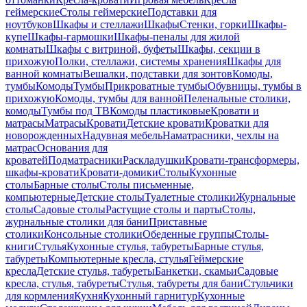
геймерские
Столы геймерские
Подставки для
ноутбуков
Шкафы и стеллажи
Шкафы
Стенки, горки
Шкафы-
купе
Шкафы-гармошки
Шкафы-пеналы для жилой
комнаты
Шкафы с витриной, буфеты
Шкафы, секции в
прихожую
Полки, стеллажи, системы хранения
Шкафы для
ванной комнаты
Вешалки, подставки для зонтов
Комоды,
тумбы
Комоды
Тумбы
Прикроватные тумбы
Обувницы, тумбы в
прихожую
Комоды, тумбы для ванной
Пеленальные столики,
комоды
Тумбы под ТВ
Комоды пластиковые
Кровати и
матрасы
Матрасы
Кровати
Детские кровати
Кроватки для
новорожденных
Надувная мебель
Наматрасники, чехлы на
матрас
Основания для
кроватей
Подматрасники
Раскладушки
Кровати-трансформеры,
шкафы-кровати
Кровати-домики
Столы
Кухонные
столы
Барные столы
Столы письменные,
компьютерные
Детские столы
Туалетные столики
Журнальные
столы
Садовые столы
Растущие столы и парты
Столы,
журнальные столики для бани
Приставные
столики
Консольные столики
Обеденные группы
Столы-
книги
Стулья
Кухонные стулья, табуреты
Барные стулья,
табуреты
Компьютерные кресла, стулья
Геймерские
кресла
Детские стулья, табуреты
Банкетки, скамьи
Садовые
кресла, стулья, табуреты
Стулья, табуреты для бани
Стульчики
для кормления
Кухня
Кухонный гарнитур
Кухонные