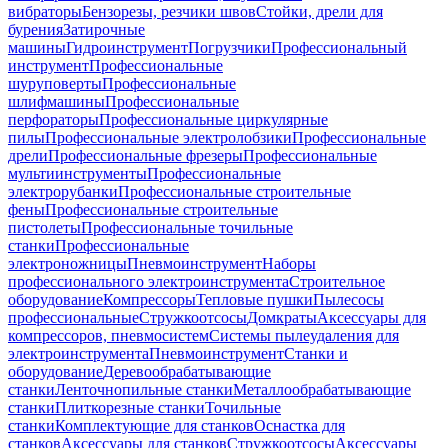
вибраторы
Бензорезы, резчики швов
Стойки, дрели для
бурения
Затирочные
машины
Гидроинструмент
Погрузчики
Профессиональный
инструмент
Профессиональные
шуруповерты
Профессиональные
шлифмашины
Профессиональные
перфораторы
Профессиональные циркулярные
пилы
Профессиональные электролобзики
Профессиональные
дрели
Профессиональные фрезеры
Профессиональные
мультиинструменты
Профессиональные
электрорубанки
Профессиональные строительные
фены
Профессиональные строительные
пистолеты
Профессиональные точильные
станки
Профессиональные
электроножницы
Пневмоинструмент
Наборы
профессионального электроинструмента
Строительное
оборудование
Компрессоры
Тепловые пушки
Пылесосы
профессиональные
Стружкоотсосы
Домкраты
Аксессуары для
компрессоров, пневмосистем
Системы пылеудаления для
электроинструмента
Пневмоинструмент
Станки и
оборудование
Деревообрабатывающие
станки
Ленточнопильные станки
Металлообрабатывающие
станки
Плиткорезные станки
Точильные
станки
Комплектующие для станков
Оснастка для
станков
Аксессуары для станков
Стружкоотсосы
Аксессуары