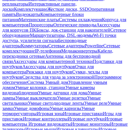
репликаторы
Интерактивные панели,
доски
Комплектующие
Жесткие диски, SSD
Оперативная
память
Видеокарты
Компьютерные блоки
питания
Материнские платы
Системы охлаждения
Корпуса для
компьютеров
Процессоры
Оптические приводы
Аксессуары
для корпусов ПК
Боксы, док-станции для накопителей
Сетевое
оборудование
Маршрутизаторы, DSL-модемы
Wi-Fi точки
доступа, усилители сигнала
Беспроводные
адаптеры
Коммутаторы
Сетевые адаптеры
Powerline
Сетевые
комплектующие
IP-телефония
Медиаконвертеры
Кабели,
переходники сетевые
Антенны для беспроводной
связи
Аксессуары для компьютерной техники
Подставки для
ноутбуков
Аксессуары для ноутбуков
Очки для
компьютера
Рюкзаки для ноутбуков
Сумки, чехлы для
ноутбуков
Средства для ухода за электроникой
Программное
обеспечение
Система Умный дом
Управление умным
домом
Умные колонки, станции
Умные камеры
видеонаблюдения
Умные датчики для дома
Умные
лампы
Умные выключатели
Умные розетки
Умные
светильники
Умные светодиодные ленты
Умные реле
Умные
замки
Умные домофоны
Умные карнизы
Умные
терморегуляторы
Игровая зона
Игровые приставки
Игры для
приставок
Игровые контроллеры
Игровые ноутбуки
Игровые
компьютеры
Игровые видеокарты
Игровые мониторы
Игровые
телевизоры
Игровые мыши
Игровые клавиатуры
Игровые