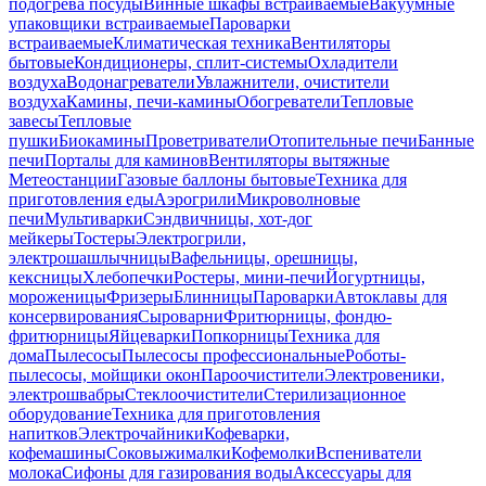
подогрева посуды
Винные шкафы встраиваемые
Вакуумные
упаковщики встраиваемые
Пароварки
встраиваемые
Климатическая техника
Вентиляторы
бытовые
Кондиционеры, сплит-системы
Охладители
воздуха
Водонагреватели
Увлажнители, очистители
воздуха
Камины, печи-камины
Обогреватели
Тепловые
завесы
Тепловые
пушки
Биокамины
Проветриватели
Отопительные печи
Банные
печи
Порталы для каминов
Вентиляторы вытяжные
Метеостанции
Газовые баллоны бытовые
Техника для
приготовления еды
Аэрогрили
Микроволновые
печи
Мультиварки
Сэндвичницы, хот-дог
мейкеры
Тостеры
Электрогрили,
электрошашлычницы
Вафельницы, орешницы,
кексницы
Хлебопечки
Ростеры, мини-печи
Йогуртницы,
мороженицы
Фризеры
Блинницы
Пароварки
Автоклавы для
консервирования
Сыроварни
Фритюрницы, фондю-
фритюрницы
Яйцеварки
Попкорницы
Техника для
дома
Пылесосы
Пылесосы профессиональные
Роботы-
пылесосы, мойщики окон
Пароочистители
Электровеники,
электрошвабры
Стеклоочистители
Стерилизационное
оборудование
Техника для приготовления
напитков
Электрочайники
Кофеварки,
кофемашины
Соковыжималки
Кофемолки
Вспениватели
молока
Сифоны для газирования воды
Аксессуары для