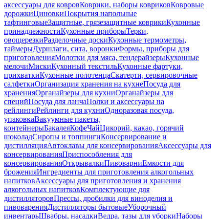
аксессуары для ковров
Коврики, наборы ковриков
Ковровые
дорожки
Циновки
Покрытия напольные
тафтинговые
Защитные, грязезащитные коврики
Кухонные
принадлежности
Кухонные приборы
Терки,
овощерезки
Разделочные доски
Кухонные термометры,
таймеры
Дуршлаги, сита, воронки
Формы, приборы для
приготовления
Молотки для мяса, тендерайзеры
Кухонные
мелочи
Миски
Кухонный текстиль
Кухонные фартуки,
прихватки
Кухонные полотенца
Скатерти, сервировочные
салфетки
Организация хранения на кухне
Посуда для
хранения
Органайзеры для кухни
Органайзеры для
специй
Посуда для ланча
Полки и аксессуары на
рейлинги
Рейлинги для кухни
Одноразовая посуда,
упаковка
Вакуумные пакеты,
контейнеры
Бакалея
Кофе
Чай
Цикорий, какао, горячий
шоколад
Сиропы и топпинги
Консервирование и
дистилляция
Автоклавы для консервирования
Аксессуары для
консервирования
Приспособления для
консервирования
Открывалки
Пивоварни
Емкости для
брожения
Ингредиенты для приготовления алкогольных
напитков
Аксессуары для приготовления и хранения
алкогольных напитков
Комплектующие для
дистилляторов
Прессы, дробилки для виноделия и
пивоварения
Дистилляторы бытовые
Уборочный
инвентарь
Швабры, насадки
Ведра, тазы для уборки
Наборы