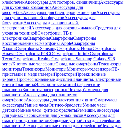
хлебопечек
Аксессуары для тостеров, сэндвичниц
Аксессуары
для кухонных комбайнов
Аксессуары для
мясорубок
Аксессуары для блендеров, миксеров
Аксессуары
для сушилок овощей и фруктов
Аксессуары для
йогуртниц
Аксессуары для аэрогрилей,
электрогрилей
Аксессуары для соковыжималок
Средства для
ухода за техникой
Смартфоны, ТВ и
электроника
Смартфоны
Смартфоны
Смартфоны
восстановленные
Смартфоны Apple
Смартфоны
Xiaomi
Смартфоны Samsung
Смартфоны Honor
Смартфоны
Huawei
Смартфоны POCO
Смартфоны Infinix
Смартфоны
Tecno
Смартфоны Realme
Смартфоны Samsung Galaxy S26
series
Кнопочные телефоны
Складные смартфоны
Телевизоры,
мониторы
Телевизоры
Мониторы
Мониторы-телевизоры
ТВ-
приставки и медиаплееры
Проекторы
Проекционные
экраны
Профессиональные дисплеи
Планшеты, электронные
книги
Планшеты
Электронные книги
Графические
планшеты
Блокноты электронные
Чехлы, бамперы для
планшетов
Аксессуары для планшетов,
смартфонов
Аксессуары для электронных книг
Смарт-часы,
аксессуары
Умные часы
Фитнес-браслеты
Умные часы
детские
Умные часы, фитнес-браслеты
Ремешки, аксессуары
для умных часов
Кабели для умных часов
Аксессуары для
смартфонов, планшетов
Зарядные устройства для телефонов,
планшетов
Чехлы, защитные стекла для телефонов
Чехлы для