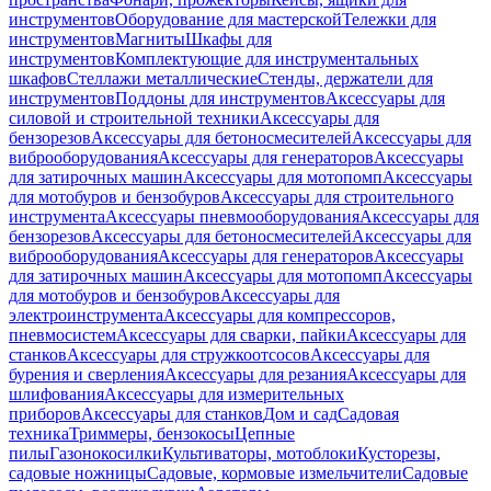
инструментов
Оборудование для мастерской
Тележки для
инструментов
Магниты
Шкафы для
инструментов
Комплектующие для инструментальных
шкафов
Стеллажи металлические
Стенды, держатели для
инструментов
Поддоны для инструментов
Аксессуары для
силовой и строительной техники
Аксессуары для
бензорезов
Аксессуары для бетоносмесителей
Аксессуары для
виброоборудования
Аксессуары для генераторов
Аксессуары
для затирочных машин
Аксессуары для мотопомп
Аксессуары
для мотобуров и бензобуров
Аксессуары для строительного
инструмента
Аксессуары пневмооборудования
Аксессуары для
бензорезов
Аксессуары для бетоносмесителей
Аксессуары для
виброоборудования
Аксессуары для генераторов
Аксессуары
для затирочных машин
Аксессуары для мотопомп
Аксессуары
для мотобуров и бензобуров
Аксессуары для
электроинструмента
Аксессуары для компрессоров,
пневмосистем
Аксессуары для сварки, пайки
Аксессуары для
станков
Аксессуары для стружкоотсосов
Аксессуары для
бурения и сверления
Аксессуары для резания
Аксессуары для
шлифования
Аксессуары для измерительных
приборов
Аксессуары для станков
Дом и сад
Садовая
техника
Триммеры, бензокосы
Цепные
пилы
Газонокосилки
Культиваторы, мотоблоки
Кусторезы,
садовые ножницы
Садовые, кормовые измельчители
Садовые