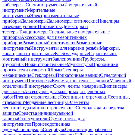
кабелерезы
Специнструменты
Измерительный
инструмент
Мерительные
инструменты
Электроизмерительные
приборы
Дальномеры
Дальномеры оптические
Нивелиры,
лазерные уровни
Пирометры
Детекторы и
тестеры
Толщиномеры
Специальные измерительные
приборы
Аксессуары для измерительных
приборов
Разметочный инструмент
Разметочные
инструменты
Инструменты для нарезки резьбы
Маркеры,
карандаши строительные
Клейма ударные
Строительно-
монтажный инструмент
Заклепочники
Труборезы,
трубогибы
Ножи строительные
Мультитулы
Пробойники,
просекатели отверстий
Ломы
Степлеры
механические
Стеклорезы
Прикаточные валики
Отделочный
инструмент
Плиткорезы
Кельмы, шпатели, гладилки
Малярный,
отделочный инструмент
Скотч, ленты малярные
Диспенсеры
для скотча
Аксессуары для малярных, отделочных
работ
Пленки строительные
Лестницы и стремянки
Лестницы,
стремянки
Чердачные лестницы
Элементы
лестниц
Подъемники строительные
Спецодежда и средства
защиты
Средства индивидуальной
защиты
Огнетушители
Сумки, пояса для
инструментов
Производственная
одежда
Спецодежда
Спецобувь
Организация рабочего
пространства
Фонари, прожекторы
Кейсы, ящики для