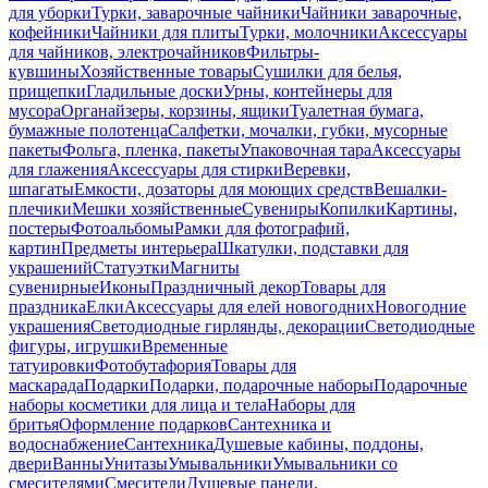
для уборки
Турки, заварочные чайники
Чайники заварочные,
кофейники
Чайники для плиты
Турки, молочники
Аксессуары
для чайников, электрочайников
Фильтры-
кувшины
Хозяйственные товары
Сушилки для белья,
прищепки
Гладильные доски
Урны, контейнеры для
мусора
Органайзеры, корзины, ящики
Туалетная бумага,
бумажные полотенца
Салфетки, мочалки, губки, мусорные
пакеты
Фольга, пленка, пакеты
Упаковочная тара
Аксессуары
для глажения
Аксессуары для стирки
Веревки,
шпагаты
Емкости, дозаторы для моющих средств
Вешалки-
плечики
Мешки хозяйственные
Сувениры
Копилки
Картины,
постеры
Фотоальбомы
Рамки для фотографий,
картин
Предметы интерьера
Шкатулки, подставки для
украшений
Статуэтки
Магниты
сувенирные
Иконы
Праздничный декор
Товары для
праздника
Елки
Аксессуары для елей новогодних
Новогодние
украшения
Светодиодные гирлянды, декорации
Светодиодные
фигуры, игрушки
Временные
татуировки
Фотобутафория
Товары для
маскарада
Подарки
Подарки, подарочные наборы
Подарочные
наборы косметики для лица и тела
Наборы для
бритья
Оформление подарков
Сантехника и
водоснабжение
Сантехника
Душевые кабины, поддоны,
двери
Ванны
Унитазы
Умывальники
Умывальники со
смесителями
Смесители
Душевые панели,