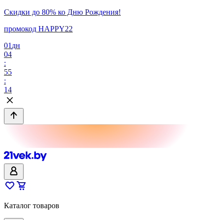
Скидки до 80% ко Дню Рождения!
промокод HAPPY22
01
дн
04
:
55
:
14
Каталог товаров