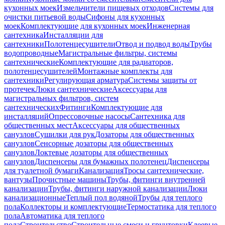
кухонных моек
Измельчители пищевых отходов
Системы для
очистки питьевой воды
Сифоны для кухонных
моек
Комплектующие для кухонных моек
Инженерная
сантехника
Инсталляции для
сантехники
Полотенцесушители
Отвод и подвод воды
Трубы
водопроводные
Магистральные фильтры, системы
сантехнические
Комплектующие для радиаторов,
полотенцесушителей
Монтажные комплекты для
сантехники
Регулирующая арматура
Системы защиты от
протечек
Люки сантехнические
Аксессуары для
магистральных фильтров, систем
сантехнических
Фитинги
Комплектующие для
инсталляций
Опрессовочные насосы
Сантехника для
общественных мест
Аксессуары для общественных
санузлов
Сушилки для рук
Дозаторы для общественных
санузлов
Сенсорные дозаторы для общественных
санузлов
Локтевые дозаторы для общественных
санузлов
Диспенсеры для бумажных полотенец
Диспенсеры
для туалетной бумаги
Канализация
Тросы сантехнические,
вантузы
Прочистные машины
Трубы, фитинги внутренней
канализации
Трубы, фитинги наружной канализации
Люки
канализационные
Теплый пол водяной
Трубы для теплого
пола
Коллекторы и комплектующие
Термостатика для теплого
пола
Автоматика для теплого
пола
Строительство
Строительные смеси и грунтовки
Клеевые