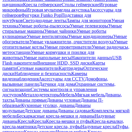
наушники
Кресла геймерские
Столы геймерские
Игровые
микрофоны
Игровая мультимедиа акустика
Аксессуары для
геймеров
Фигурки Funko Pop
Подставки для
ноутбуков
Светодиодные ленты
Лампы для мониторов
Умная
техника
Умные роботы-пылесосы
Умные телевизоры
Умные
стиральные машины
Умные чайники
Умные роботы
кулинарные
Умные вентиляторы
Умные кондиционеры
Умные
обогреватели
Умные увлажнители, очистители воздуха
Умные
отопительные котлы
Умные проветриватели
Умные радиочасы,
метеостанции
Умные кормушки и поилки для
животных
Умные напольные весы
Накопители данных
USB
Flash накопители
Внешние HDD, SSD диски
Карты
памяти
Сетевые накопители
Картридеры
Оптические
диски
Наблюдение и безопасность
Камеры
видеонаблюдения
Аксессуары для CCTV
Домофоны,
вызывные панели
Датчики для дома
Охранные системы,
сигнализации
Системы контроля и управления
доступом
Металлодетекторы
Мебель
Мягкая мебель
Диваны,
тахты
Диваны прямые
Диваны угловые
Диваны П-
образные
Кухонные уголки, диваны
Диваны
модульные
Детские диваны
Диваны садовые
Комплекты мягкой
мебели
Бескаркасные кресла-мешки и диваны
Надувные
диваны
Кресла
Кресла
Кресла-мешки и пуфы
Кресла-качалки,
кресла-маятники
Детские кресла, пуфы
Надувные кресла
Пуфы,
оттоманки
Кресла-кровати
Игровая мебель
Кресла