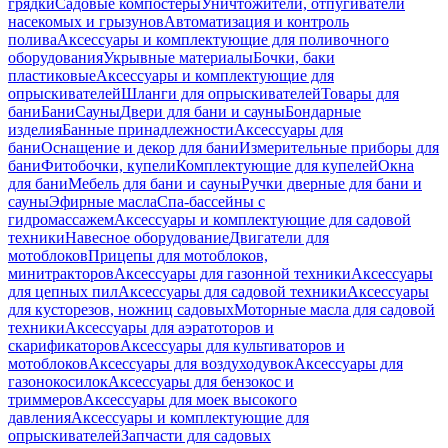
грядки
Садовые компостеры
Уничтожители, отпугиватели
насекомых и грызунов
Автоматизация и контроль
полива
Аксессуары и комплектующие для поливочного
оборудования
Укрывные материалы
Бочки, баки
пластиковые
Аксессуары и комплектующие для
опрыскивателей
Шланги для опрыскивателей
Товары для
бани
Бани
Сауны
Двери для бани и сауны
Бондарные
изделия
Банные принадлежности
Аксессуары для
бани
Оснащение и декор для бани
Измерительные приборы для
бани
Фитобочки, купели
Комплектующие для купелей
Окна
для бани
Мебель для бани и сауны
Ручки дверные для бани и
сауны
Эфирные масла
Спа-бассейны с
гидромассажем
Аксессуары и комплектующие для садовой
техники
Навесное оборудование
Двигатели для
мотоблоков
Прицепы для мотоблоков,
минитракторов
Аксессуары для газонной техники
Аксессуары
для цепных пил
Аксессуары для садовой техники
Аксессуары
для кусторезов, ножниц садовых
Моторные масла для садовой
техники
Аксессуары для аэратоторов и
скарификаторов
Аксессуары для культиваторов и
мотоблоков
Аксессуары для воздуходувок
Аксессуары для
газонокосилок
Аксессуары для бензокос и
триммеров
Аксессуары для моек высокого
давления
Аксессуары и комплектующие для
опрыскивателей
Запчасти для садовых