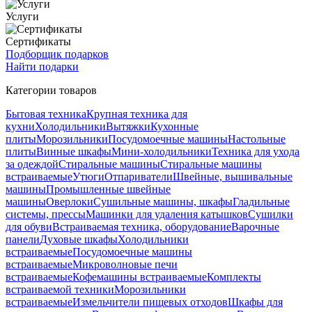
Услуги
Сертификаты
Подборщик подарков
Найти подарки
Категории товаров
Бытовая техника
Крупная техника для
кухни
Холодильники
Вытяжки
Кухонные
плиты
Морозильники
Посудомоечные машины
Настольные
плиты
Винные шкафы
Мини-холодильники
Техника для ухода
за одеждой
Стиральные машины
Стиральные машины
встраиваемые
Утюги
Отпариватели
Швейные, вышивальные
машины
Промышленные швейные
машины
Оверлоки
Сушильные машины, шкафы
Гладильные
системы, прессы
Машинки для удаления катышков
Сушилки
для обуви
Встраиваемая техника, оборудование
Варочные
панели
Духовые шкафы
Холодильники
встраиваемые
Посудомоечные машины
встраиваемые
Микроволновые печи
встраиваемые
Кофемашины встраиваемые
Комплекты
встраиваемой техники
Морозильники
встраиваемые
Измельчители пищевых отходов
Шкафы для