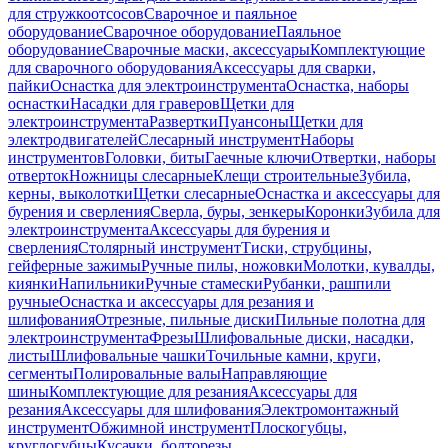
для стружкоотсосов
Сварочное и паяльное
оборудование
Сварочное оборудование
Паяльное
оборудование
Сварочные маски, аксессуары
Комплектующие
для сварочного оборудования
Аксессуары для сварки,
пайки
Оснастка для электроинструмента
Оснастка, наборы
оснастки
Насадки для граверов
Щетки для
электроинструмента
Развертки
Пуансоны
Щетки для
электродвигателей
Слесарный инструмент
Наборы
инструментов
Головки, биты
Гаечные ключи
Отвертки, наборы
отверток
Ножницы слесарные
Клещи строительные
Зубила,
керны, выколотки
Щетки слесарные
Оснастка и аксессуары для
бурения и сверления
Сверла, буры, зенкеры
Коронки
Зубила для
электроинструмента
Аксессуары для бурения и
сверления
Столярный инструмент
Тиски, струбцины,
гейферные зажимы
Ручные пилы, ножовки
Молотки, кувалды,
киянки
Напильники
Ручные стамески
Рубанки, рашпили
ручные
Оснастка и аксессуары для резания и
шлифования
Отрезные, пильные диски
Пильные полотна для
электроинструмента
Фрезы
Шлифовальные диски, насадки,
листы
Шлифовальные чашки
Точильные камни, круги,
сегменты
Полировальные валы
Направляющие
шины
Комплектующие для резания
Аксессуары для
резания
Аксессуары для шлифования
Электромонтажный
инструмент
Обжимной инструмент
Плоскогубцы,
круглогубцы
Кусачки, болторезы,