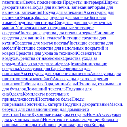
газетницы
Свечи, подсвечники
Предметы интерьера
Ширмы
декоративные
Посуда для выпечки, запекания
Формы для
выпечки, запекания
Посуда для запекания
Аксессуары для
выпечки
Бумага, фольга, рукава для выпечки
Бытовая
химия
Средства для стирки
Средства для посудомоечных
машин
Универсальные, специальные чистящие
средства
Чистящие средства для стекол и зеркал
Чистящие
средства для ванной и туалета
Чистящие средства для
кухни
Средства для мытья посуды
Чистящие средства для
мебели
Чистящие средства для напольных покрытий и
ковров
Средства для ухода за техникой
Освежители
воздуха
Средства от насекомых
Средства ухода за
одеждой
Средства ухода за обувью
Дезинфицирующие
средства
Аксессуары для бара
Сервировка для
напитков
Аксессуары для хранения напитков
Аксессуары для
приготовления коктейлей
Аксессуары для охлаждения
напитков
Наборы для бара, мини-бары
Штопоры, открывалки
для бутылок
Домашний текстиль
Подушки для
сна
Одеяла
Комплекты постельных
принадлежностей
Постельное белье
Пледы,
покрывала
Полотенца
Скатерти
Подушки декоративные
Маски,
беруши для сна
Наполнители для домашнего
текстиля
Ткани
Кухонные ножи, аксессуары
Ножи
Аксессуары
для кухонных ножей
Ножеточки и комплектующие
Ковры и
напольные покрытия
Ковры, циновки, шкуры
Ковры,