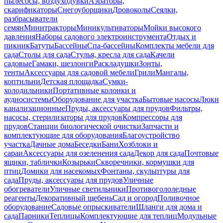
пылесосы, воздуходувки
Аэраторы,
скарификаторы
Снегоуборщики
Дровоколы
Сеялки,
разбрасыватели
семян
Минитракторы
Миникультиваторы
Мойки высокого
давления
Наборы садового электроинструмента
Отдых и
пикник
Батуты
Бассейны
Спа-бассейны
Комплекты мебели для
сада
Столы для сада
Стулья, кресла для сада
Качели
садовые
Гамаки, шезлонги
Раскладушки
Зонты,
тенты
Аксессуары для садовой мебели
Грили
Мангалы,
коптильни
Детская площадка
Сумки-
холодильники
Портативные колонки и
аудиосистемы
Оборудование для участка
Бытовые насосы
Люки
канализационные
Пруды, аксессуары для прудов
Фильтры,
насосы, стерилизаторы для прудов
Компрессоры для
прудов
Станции биологической очистки
Запчасти и
комплектующие для оборудования
Благоустройство
участка
Дачные дома
Беседки
Бани
Хозблоки и
сараи
Аксессуары для озеленения сада
Декор для сада
Почтовые
ящики, таблички
Козырьки
Скворечники, кормушки для
птиц
Домики для насекомых
Фонтаны, скульптуры для
сада
Пруды, аксессуары для прудов
Уличные
обогреватели
Уличные светильники
Противогололедные
реагенты
Декоративный щебень
Сад и огород
Поливочное
оборудование
Садовые опрыскиватели
Шланги для дома и
сада
Парники
Теплицы
Комплектующие для теплиц
Модульные