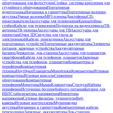
оборудования для фотостудии
Стойки, системы крепления для
студийного оборудования
Портативная
аудиотехника
Наушники и гарнитуры
Портативные колонки,
акустика
Умные колонки
MP3-плееры
Диктофоны
CD-
проигрыватели
Аксессуары для телевизоров
Кронштейны,
стойки
Кабели для телевизоров
Подписки на видеосервисы
ТВ-
антенны
ТВ-тюнеры
Аксессуары для ТВ
Аксессуары для
проектора
Очки 3D
Средства для ухода за
электроникой
Кабели, переходники
Аксессуары для
портативных устройств
Портативные аккумуляторы
Элементы
питания, зарядные устройства
Аккумуляторные
батареи
Держатели, док-станции
Аксессуары для планшетов,
смартфонов
Кабели для телефонов, планшетов
Зарядные
устройства для телефонов, планшетов
Компьютеры и
периферия
Компьютерная
техника
Ноутбуки
Планшеты
Моноблоки
Компьютеры
Игровые
компьютеры
Игровые консоли
Серверное
оборудование
Компьютерная
периферия
Мониторы
Мыши
Клавиатуры
Стилусы
Наборы
периферии
Источники бесперебойного питания
Батареи для
ИБП
Стабилизаторы напряжения
Инверторы
напряжения
Сетевые фильтры, удлинители
Веб-
камеры
Игровые контроллеры
Мультимедиа
акустика
Наушники и гарнитуры
Компьютерные кабели,
переходники
Зарядные, аккумуляторы
Док-станции,