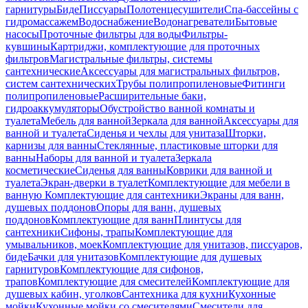
гарнитуры
Биде
Писсуары
Полотенцесушители
Спа-бассейны с
гидромассажем
Водоснабжение
Водонагреватели
Бытовые
насосы
Проточные фильтры для воды
Фильтры-
кувшины
Картриджи, комплектующие для проточных
фильтров
Магистральные фильтры, системы
сантехнические
Аксессуары для магистральных фильтров,
систем сантехнических
Трубы полипропиленовые
Фитинги
полипропиленовые
Расширительные баки,
гидроаккумуляторы
Обустройство ванной комнаты и
туалета
Мебель для ванной
Зеркала для ванной
Аксессуары для
ванной и туалета
Сиденья и чехлы для унитаза
Шторки,
карнизы для ванны
Стеклянные, пластиковые шторки для
ванны
Наборы для ванной и туалета
Зеркала
косметические
Сиденья для ванны
Коврики для ванной и
туалета
Экран-дверки в туалет
Комплектующие для мебели в
ванную
Комплектующие для сантехники
Экраны для ванн,
душевых поддонов
Опоры для ванн, душевых
поддонов
Комплектующие для ванн
Плинтусы для
сантехники
Сифоны, трапы
Комплектующие для
умывальников, моек
Комплектующие для унитазов, писсуаров,
биде
Бачки для унитазов
Комплектующие для душевых
гарнитуров
Комплектующие для сифонов,
трапов
Комплектующие для смесителей
Комплектующие для
душевых кабин, уголков
Сантехника для кухни
Кухонные
мойки
Кухонные мойки со смесителями
Смесители для