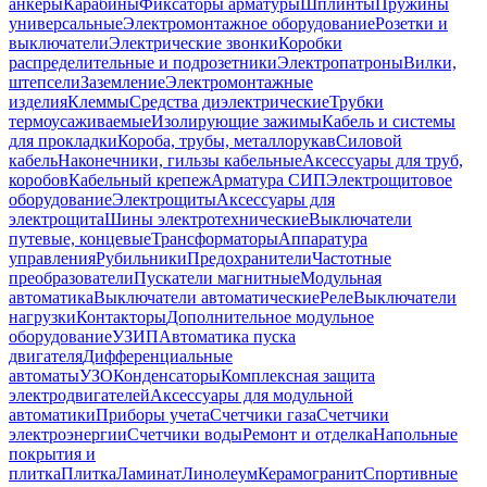
анкеры
Карабины
Фиксаторы арматуры
Шплинты
Пружины
универсальные
Электромонтажное оборудование
Розетки и
выключатели
Электрические звонки
Коробки
распределительные и подрозетники
Электропатроны
Вилки,
штепсели
Заземление
Электромонтажные
изделия
Клеммы
Средства диэлектрические
Трубки
термоусаживаемые
Изолирующие зажимы
Кабель и системы
для прокладки
Короба, трубы, металлорукав
Силовой
кабель
Наконечники, гильзы кабельные
Аксессуары для труб,
коробов
Кабельный крепеж
Арматура СИП
Электрощитовое
оборудование
Электрощиты
Аксессуары для
электрощита
Шины электротехнические
Выключатели
путевые, концевые
Трансформаторы
Аппаратура
управления
Рубильники
Предохранители
Частотные
преобразователи
Пускатели магнитные
Модульная
автоматика
Выключатели автоматические
Реле
Выключатели
нагрузки
Контакторы
Дополнительное модульное
оборудование
УЗИП
Автоматика пуска
двигателя
Дифференциальные
автоматы
УЗО
Конденсаторы
Комплексная защита
электродвигателей
Аксессуары для модульной
автоматики
Приборы учета
Счетчики газа
Счетчики
электроэнергии
Счетчики воды
Ремонт и отделка
Напольные
покрытия и
плитка
Плитка
Ламинат
Линолеум
Керамогранит
Спортивные