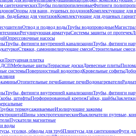
ем сантехнических
Трубы полипропиленовые
Фитинги полипроп
ддонов
Опоры для ванн, душевых поддонов
Комплектующие для 
ов, биде
Бачки для унитазов
Комплектующие для душевых гарнит
есушители
Отвод и подвод воды
Трубы водопроводные
Магистрал
антехники
Регулирующая арматура
Системы защиты от протечек
Л
ций
Опрессовочные насосы
ны
Трубы, фитинги внутренней канализации
Трубы, фитинги на
катурки
Стяжки, самонивелирующие смеси
Строительные смеси,
ки
Тротуарная плитка
ЛДСП
Мебельные щиты
Террасные доски
Древесные плиты
Пилом
ные системы
Поверхностный водоотвод
Кровельные софиты
Добо
тиляция
-камины
Отопительные печи
Банные печи
Водонагреватели
Радиат
ны
Трубы, фитинги внутренней канализации
Трубы, фитинги на
Скобы, штифты
Перфорированный крепеж
Гайки, шайбы
Заклепки
ерсальные
Трубки термоусаживаемые
Изолирующие зажимы
лектрощита
Шины электротехнические
Выключатели путевые, ко
атели
Пускатели магнитные
ки воды
усы, уголки, обводы для труб
Плинтусы для сантехники
Фуги дл