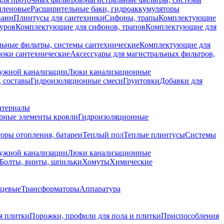
иленовые
Расширительные баки, гидроаккумуляторы
ванн
Плинтусы для сантехники
Сифоны, трапы
Комплектующие
уров
Комплектующие для сифонов, трапов
Комплектующие для
ьные фильтры, системы сантехнические
Комплектующие для
юки сантехнические
Аксессуары для магистральных фильтров,
ружной канализации
Люки канализационные
 составы
Гидроизоляционные смеси
Грунтовки
Добавки для
атериалы
рные элементы кровли
Гидроизоляционные
оры отопления, батареи
Теплый пол
Теплые плинтусы
Системы
ружной канализации
Люки канализационные
Болты, винты, шпильки
Хомуты
Химические
нцевые
Трансформаторы
Аппаратура
я плитки
Порожки, профили для пола и плитки
Приспособления