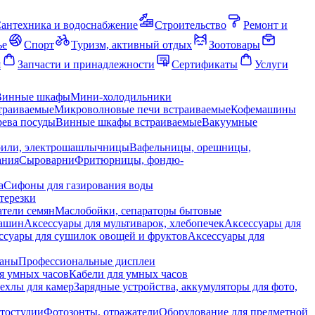
антехника и водоснабжение
Строительство
Ремонт и
ье
Спорт
Туризм, активный отдых
Зоотовары
я
Запчасти и принадлежности
Сертификаты
Услуги
Винные шкафы
Мини-холодильники
траиваемые
Микроволновые печи встраиваемые
Кофемашины
ева посуды
Винные шкафы встраиваемые
Вакуумные
рили, электрошашлычницы
Вафельницы, орешницы,
ания
Сыроварни
Фритюрницы, фондю-
а
Сифоны для газирования воды
терезки
тели семян
Маслобойки, сепараторы бытовые
машин
Аксессуары для мультиварок, хлебопечек
Аксессуары для
ссуары для сушилок овощей и фруктов
Аксессуары для
раны
Профессиональные дисплеи
я умных часов
Кабели для умных часов
ехлы для камер
Зарядные устройства, аккумуляторы для фото,
тостудии
Фотозонты, отражатели
Оборудование для предметной