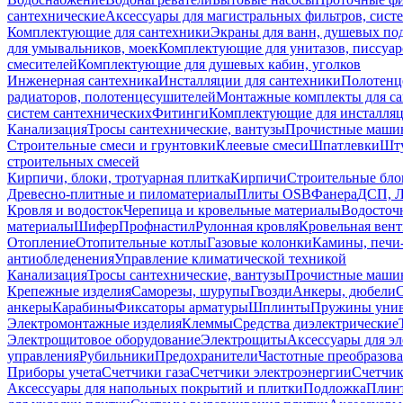
сантехнические
Аксессуары для магистральных фильтров, сист
Комплектующие для сантехники
Экраны для ванн, душевых по
для умывальников, моек
Комплектующие для унитазов, писсуар
смесителей
Комплектующие для душевых кабин, уголков
Инженерная сантехника
Инсталляции для сантехники
Полотенц
радиаторов, полотенцесушителей
Монтажные комплекты для с
систем сантехнических
Фитинги
Комплектующие для инсталля
Канализация
Тросы сантехнические, вантузы
Прочистные маши
Строительные смеси и грунтовки
Клеевые смеси
Шпатлевки
Шту
строительных смесей
Кирпичи, блоки, тротуарная плитка
Кирпичи
Строительные бло
Древесно-плитные и пиломатериалы
Плиты OSB
Фанера
ДСП, 
Кровля и водосток
Черепица и кровельные материалы
Водосточ
материалы
Шифер
Профнастил
Рулонная кровля
Кровельная вен
Отопление
Отопительные котлы
Газовые колонки
Камины, печи
антиобледенения
Управление климатической техникой
Канализация
Тросы сантехнические, вантузы
Прочистные маши
Крепежные изделия
Саморезы, шурупы
Гвозди
Анкеры, дюбели
анкеры
Карабины
Фиксаторы арматуры
Шплинты
Пружины унив
Электромонтажные изделия
Клеммы
Средства диэлектрические
Электрощитовое оборудование
Электрощиты
Аксессуары для э
управления
Рубильники
Предохранители
Частотные преобразов
Приборы учета
Счетчики газа
Счетчики электроэнергии
Счетчи
Аксессуары для напольных покрытий и плитки
Подложка
Плинт