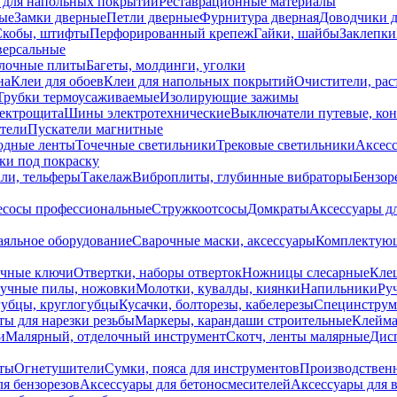
 для напольных покрытий
Реставрационные материалы
ые
Замки дверные
Петли дверные
Фурнитура дверная
Доводчики 
Скобы, штифты
Перфорированный крепеж
Гайки, шайбы
Заклепки
ерсальные
лочные плиты
Багеты, молдинги, уголки
на
Клеи для обоев
Клеи для напольных покрытий
Очистители, рас
Трубки термоусаживаемые
Изолирующие зажимы
лектрощита
Шины электротехнические
Выключатели путевые, ко
атели
Пускатели магнитные
одные ленты
Точечные светильники
Трековые светильники
Аксесс
и под покраску
ли, тельферы
Такелаж
Виброплиты, глубинные вибраторы
Бензор
сосы профессиональные
Стружкоотсосы
Домкраты
Аксессуары д
аяльное оборудование
Сварочные маски, аксессуары
Комплектующ
ечные ключи
Отвертки, наборы отверток
Ножницы слесарные
Кле
учные пилы, ножовки
Молотки, кувалды, киянки
Напильники
Ру
убцы, круглогубцы
Кусачки, болторезы, кабелерезы
Специнструм
ы для нарезки резьбы
Маркеры, карандаши строительные
Клейма
и
Малярный, отделочный инструмент
Скотч, ленты малярные
Дисп
иты
Огнетушители
Сумки, пояса для инструментов
Производствен
я бензорезов
Аксессуары для бетоносмесителей
Аксессуары для 