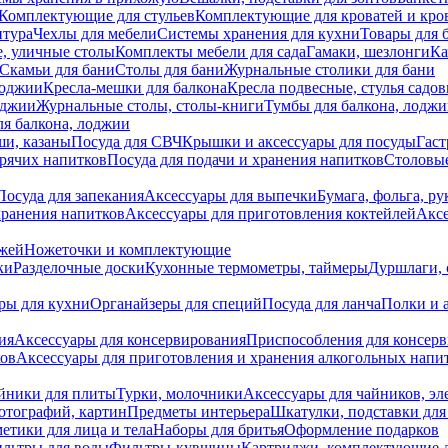
Комплектующие для стульев
Комплектующие для кроватей и кро
итура
Чехлы для мебели
Системы хранения для кухни
Товары для 
, уличные столы
Комплекты мебели для сада
Гамаки, шезлонги
Ка
Скамьи для бани
Столы для бани
Журнальные столики для бани
лоджии
Кресла-мешки для балкона
Кресла подвесные, стулья садо
оджии
Журнальные столы, столы-книги
Тумбы для балкона, лодж
я балкона, лоджии
ши, казаны
Посуда для СВЧ
Крышки и аксессуары для посуды
Гаст
орячих напитков
Посуда для подачи и хранения напитков
Столовы
Посуда для запекания
Аксессуары для выпечки
Бумага, фольга, р
хранения напитков
Аксессуары для приготовления коктейлей
Аксе
ожей
Ножеточки и комплектующие
ки
Разделочные доски
Кухонные термометры, таймеры
Дуршлаги, 
ры для кухни
Органайзеры для специй
Посуда для ланча
Полки и 
ия
Аксессуары для консервирования
Приспособления для консер
ков
Аксессуары для приготовления и хранения алкогольных напи
йники для плиты
Турки, молочники
Аксессуары для чайников, э
отографий, картин
Предметы интерьера
Шкатулки, подставки дл
етики для лица и тела
Наборы для бритья
Оформление подарков
льтры для воды
Фильтры-кувшины
Картриджи, комплектующие д