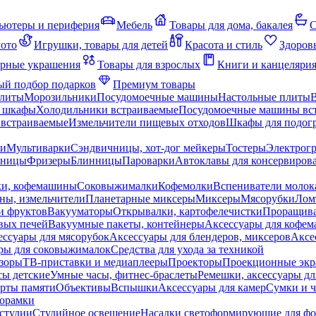
ьютеры и периферия
Мебель
Товары для дома, бакалея
С
мото
Игрушки, товары для детей
Красота и стиль
Здоров
рные украшения
Товары для взрослых
Книги и канцеляри
й подбор подарков
Премиум товары
плиты
Морозильники
Посудомоечные машины
Настольные плиты
 шкафы
Холодильники встраиваемые
Посудомоечные машины вс
встраиваемые
Измельчители пищевых отходов
Шкафы для подогр
чи
Мультиварки
Сэндвичницы, хот-дог мейкеры
Тостеры
Электрог
еницы
Фризеры
Блинницы
Пароварки
Автоклавы для консервиров
ки, кофемашины
Соковыжималки
Кофемолки
Вспениватели молок
ны, измельчители
Планетарные миксеры
Миксеры
Мясорубки
Лом
и фруктов
Вакууматоры
Открывалки, картофелечистки
Проращива
вых печей
Вакуумные пакеты, контейнеры
Аксессуары для кофе
ессуары для мясорубок
Аксессуары для блендеров, миксеров
Аксе
ры для соковыжималок
Средства для ухода за техникой
зоры
ТВ-приставки и медиаплееры
Проекторы
Проекционные эк
сы детские
Умные часы, фитнес-браслеты
Ремешки, аксессуары дл
рты памяти
Объективы
Вспышки
Аксессуары для камер
Сумки и ч
орамки
студии
Студийное освещение
Насадки светоформирующие для фо