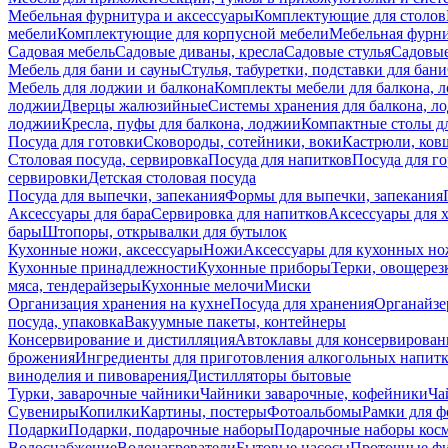
Мебельная фурнитура и аксессуары
Комплектующие для столов
мебели
Комплектующие для корпусной мебели
Мебельная фурн
Садовая мебель
Садовые диваны, кресла
Садовые стулья
Садовые
Мебель для бани и сауны
Стулья, табуретки, подставки для бани
Мебель для лоджии и балкона
Комплекты мебели для балкона, 
лоджии
Дверцы жалюзийные
Системы хранения для балкона, л
лоджии
Кресла, пуфы для балкона, лоджии
Компактные столы дл
Посуда для готовки
Сковороды, сотейники, воки
Кастрюли, ков
Столовая посуда, сервировка
Посуда для напитков
Посуда для г
сервировки
Детская столовая посуда
Посуда для выпечки, запекания
Формы для выпечки, запекания
Аксессуары для бара
Сервировка для напитков
Аксессуары для 
бары
Штопоры, открывалки для бутылок
Кухонные ножи, аксессуары
Ножи
Аксессуары для кухонных н
Кухонные принадлежности
Кухонные приборы
Терки, овощерез
мяса, тендерайзеры
Кухонные мелочи
Миски
Организация хранения на кухне
Посуда для хранения
Органайзе
посуда, упаковка
Вакуумные пакеты, контейнеры
Консервирование и дистилляция
Автоклавы для консервирован
брожения
Ингредиенты для приготовления алкогольных напит
виноделия и пивоварения
Дистилляторы бытовые
Турки, заварочные чайники
Чайники заварочные, кофейники
Ча
Сувениры
Копилки
Картины, постеры
Фотоальбомы
Рамки для ф
Подарки
Подарки, подарочные наборы
Подарочные наборы косм
Водоснабжение
Водонагреватели
Бытовые насосы
Проточные фи