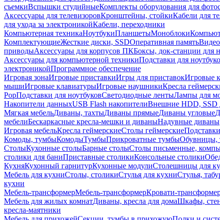
съемки
Вспышки студийные
Комплекты оборудования для фото
Аксессуары для телевизоров
Кронштейны, стойки
Кабели для т
для ухода за электроникой
Кабели, переходники
Компьютерная техника
Ноутбуки
Планшеты
Моноблоки
Компью
Комплектующие
Жесткие диски, SSD
Оперативная память
Видео
приводы
Аксессуары для корпусов ПК
Боксы, док-станции для 
Аксессуары для компьютерной техники
Подставки для ноутбук
электроникой
Программное обеспечение
Игровая зона
Игровые приставки
Игры для приставок
Игровые 
мыши
Игровые клавиатуры
Игровые наушники
Кресла геймерск
Pop
Подставки для ноутбуков
Светодиодные ленты
Лампы для м
Накопители данных
USB Flash накопители
Внешние HDD, SSD 
Мягкая мебель
Диваны, тахты
Диваны прямые
Диваны угловые
Д
мебели
Бескаркасные кресла-мешки и диваны
Надувные диваны
Игровая мебель
Кресла геймерские
Столы геймерские
Подставки
Комоды, тумбы
Комоды
Тумбы
Прикроватные тумбы
Обувницы, 
Столы
Кухонные столы
Барные столы
Столы письменные, комп
столики для бани
Приставные столики
Консольные столики
Обе
Кухня
Кухонный гарнитур
Кухонные модули
Столешницы для к
Мебель для кухни
Столы, столики
Стулья для кухни
Стулья, таб
кухни
Мебель-трансформер
Мебель-трансформер
Кровати-трансформе
Мебель для жилых комнат
Диваны, кресла для дома
Шкафы, стен
кресла-маятники
Мебель для прихожей
Секции, тумбы в прихожую
Полки и сист