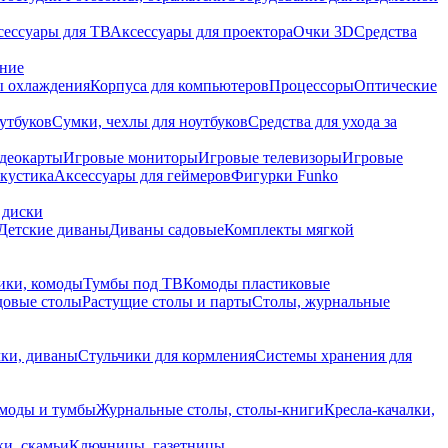
сессуары для ТВ
Аксессуары для проектора
Очки 3D
Средства
ание
 охлаждения
Корпуса для компьютеров
Процессоры
Оптические
утбуков
Сумки, чехлы для ноутбуков
Средства для ухода за
деокарты
Игровые мониторы
Игровые телевизоры
Игровые
акустика
Аксессуары для геймеров
Фигурки Funko
 диски
Детские диваны
Диваны садовые
Комплекты мягкой
ики, комоды
Тумбы под ТВ
Комоды пластиковые
довые столы
Растущие столы и парты
Столы, журнальные
ки, диваны
Стульчики для кормления
Системы хранения для
моды и тумбы
Журнальные столы, столы-книги
Кресла-качалки,
ки, скамьи
Ключницы, газетницы