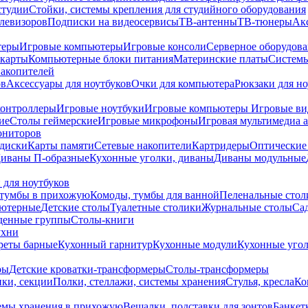
студии
Стойки, системы крепления для студийного оборудования
елевизоров
Подписки на видеосервисы
ТВ-антенны
ТВ-тюнеры
Ак
теры
Игровые компьютеры
Игровые консоли
Серверное оборудов
карты
Компьютерные блоки питания
Материнские платы
Системы
накопителей
ов
Аксессуары для ноутбуков
Очки для компьютера
Рюкзаки для но
контроллеры
Игровые ноутбуки
Игровые компьютеры
Игровые ви
ие
Столы геймерские
Игровые микрофоны
Игровая мультимедиа 
ониторов
диски
Карты памяти
Сетевые накопители
Картридеры
Оптические
иваны П-образные
Кухонные уголки, диваны
Диваны модульные
 для ноутбуков
тумбы в прихожую
Комоды, тумбы для ванной
Пеленальные стол
ьютерные
Детские столы
Туалетные столики
Журнальные столы
Са
денные группы
Столы-книги
ухни
уреты барные
Кухонный гарнитур
Кухонные модули
Кухонные угол
ры
Детские кроватки-трансформеры
Столы-трансформеры
ки, секции
Полки, стеллажи, системы хранения
Стулья, кресла
Ко
емы хранения в прихожую
Вешалки, подставки для зонтов
Банкет