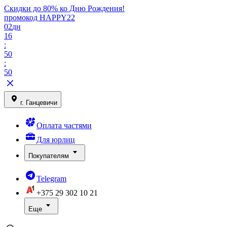
Скидки до 80% ко Дню Рождения!
промокод HAPPY22
02
дн
16
:
50
:
50
г. Ганцевичи
Оплата частями
Для юрлиц
Покупателям
Telegram
+375 29
302 10 21
Еще