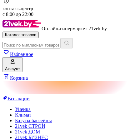
контакт-центр
с
8:00
до
22:00
Онлайн-гипермаркет 21vek.by
Каталог товаров
Избранное
Аккаунт
Корзина
Все акции
Уценка
Климат
Батуты бассейны
21vek СТРОЙ
21vek ДОМ
21vek БИЗНЕС