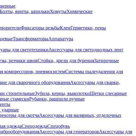
дверные
Болты, винты, шпильки
Хомуты
Химические
творители
Фиксаторы резьбы
Клеи
Герметики, пены
нцевые
Трансформаторы
Аппаратура
уары для светотехники
Аксессуары для светодиодных лент
езы, резчики швов
Стойки, дрели для бурения
Затирочные
ля компрессоров, пневмосистем
Системы пылеудаления для
ие для сварочного оборудования
Аксессуары для сварки,
щи строительные
Зубила, керны, выколотки
Щетки слесарные
чные стамески
Рубанки, рашпили ручные
енты
 ударные
енсеры для скотча
Аксессуары для малярных, отделочных
ная одежда
Спецодежда
Спецобувь
виброоборудования
Аксессуары для генераторов
Аксессуары для