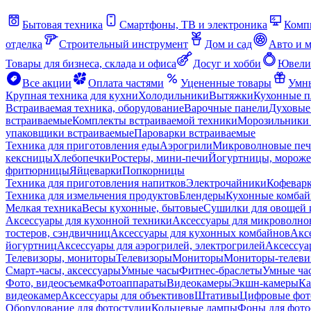
Бытовая техника
Смартфоны, ТВ и электроника
Комп
отделка
Строительный инструмент
Дом и сад
Авто и 
Товары для бизнеса, склада и офиса
Досуг и хобби
Ювели
Все акции
Оплата частями
Уцененные товары
Умны
Крупная техника для кухни
Холодильники
Вытяжки
Кухонные 
Встраиваемая техника, оборудование
Варочные панели
Духовые
встраиваемые
Комплекты встраиваемой техники
Морозильники 
упаковщики встраиваемые
Пароварки встраиваемые
Техника для приготовления еды
Аэрогрили
Микроволновые пе
кексницы
Хлебопечки
Ростеры, мини-печи
Йогуртницы, морож
фритюрницы
Яйцеварки
Попкорницы
Техника для приготовления напитков
Электрочайники
Кофевар
Техника для измельчения продуктов
Блендеры
Кухонные комбай
Мелкая техника
Весы кухонные, бытовые
Сушилки для овощей 
Аксессуары для кухонной техники
Аксессуары для микроволно
тостеров, сэндвичниц
Аксессуары для кухонных комбайнов
Акс
йогуртниц
Аксессуары для аэрогрилей, электрогрилей
Аксессуа
Телевизоры, мониторы
Телевизоры
Мониторы
Мониторы-телеви
Смарт-часы, аксессуары
Умные часы
Фитнес-браслеты
Умные ча
Фото, видеосъемка
Фотоаппараты
Видеокамеры
Экшн-камеры
Ка
видеокамер
Аксессуары для объективов
Штативы
Цифровые фот
Оборудование для фотостудии
Кольцевые лампы
Фоны для фото