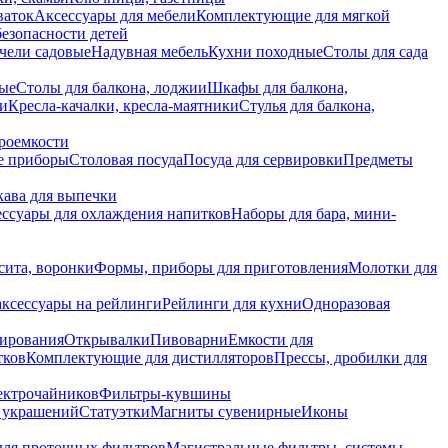
ваток
Аксессуары для мебели
Комплектующие для мягкой
безопасности детей
чели садовые
Надувная мебель
Кухни походные
Столы для сада
вые
Столы для балкона, лоджии
Шкафы для балкона,
ии
Кресла-качалки, кресла-маятники
Стулья для балкона,
роемкости
е приборы
Столовая посуда
Посуда для сервировки
Предметы
укава для выпечки
ссуары для охлаждения напитков
Наборы для бара, мини-
сита, воронки
Формы, приборы для приготовления
Молотки для
аксессуары на рейлинги
Рейлинги для кухни
Одноразовая
вирования
Открывалки
Пивоварни
Емкости для
тков
Комплектующие для дистилляторов
Прессы, дробилки для
лектрочайников
Фильтры-кувшины
я украшений
Статуэтки
Магниты сувенирные
Иконы
ля проточных фильтров
Магистральные фильтры, системы