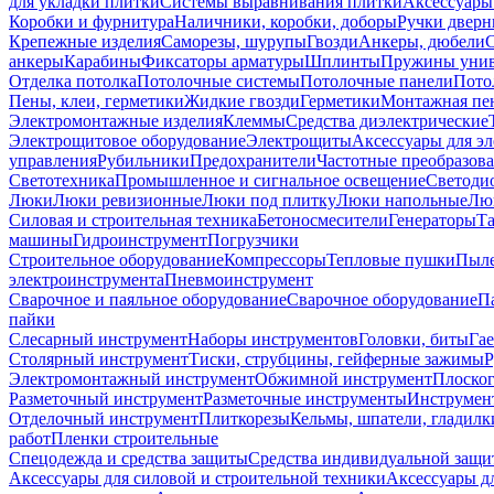
для укладки плитки
Системы выравнивания плитки
Аксессуары
Коробки и фурнитура
Наличники, коробки, доборы
Ручки дверн
Крепежные изделия
Саморезы, шурупы
Гвозди
Анкеры, дюбели
анкеры
Карабины
Фиксаторы арматуры
Шплинты
Пружины унив
Отделка потолка
Потолочные системы
Потолочные панели
Пото
Пены, клеи, герметики
Жидкие гвозди
Герметики
Монтажная пе
Электромонтажные изделия
Клеммы
Средства диэлектрические
Электрощитовое оборудование
Электрощиты
Аксессуары для э
управления
Рубильники
Предохранители
Частотные преобразов
Светотехника
Промышленное и сигнальное освещение
Светоди
Люки
Люки ревизионные
Люки под плитку
Люки напольные
Люк
Силовая и строительная техника
Бетоносмесители
Генераторы
Та
машины
Гидроинструмент
Погрузчики
Строительное оборудование
Компрессоры
Тепловые пушки
Пыле
электроинструмента
Пневмоинструмент
Сварочное и паяльное оборудование
Сварочное оборудование
П
пайки
Слесарный инструмент
Наборы инструментов
Головки, биты
Га
Столярный инструмент
Тиски, струбцины, гейферные зажимы
Р
Электромонтажный инструмент
Обжимной инструмент
Плоског
Разметочный инструмент
Разметочные инструменты
Инструмент
Отделочный инструмент
Плиткорезы
Кельмы, шпатели, гладилк
работ
Пленки строительные
Спецодежда и средства защиты
Средства индивидуальной защ
Аксессуары для силовой и строительной техники
Аксессуары дл