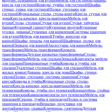
модули
Столешницы для кухни
Мебель для гостиной
Диваны,
кресла для гостиной
Комоды, тумбы для гостиной
Шкафы,
стенки, горки для гостиной
Полки, стеллажи для
гостиной
Журнальные столы, столы-книги
Кресла, стулья для
дома
Кресла-качалки, кресла-маятники
Мебель для
кухни
Столы, столики
Стулья для кухни
Стулья, табуреты
барные
Кухонный гарнитур
Кухонные модули
Кухонные
уголки, диваны
Стульчики для кормления
Системы хранения
для кухни
Мебель для ванной
Тумбы, консоли для
ванной
Шкафы, пеналы для ванной
Шкафчики, полки для
ванной
Зеркала для ванной
Аксессуары для ванной
Мебель-
трансформер
Мебель-трансформер
Кровати-
трансформеры
Детские кроватки-трансформеры
Столы-
трансформеры
Мебель для спальни
Зеркала
Комплекты мебели
для спальни
Прикроватные тумбы
Комоды и тумбы для
спальни
Туалетные столики
Шкафы для спальни
Мебель для
жилых комнат
Диваны, кресла для дома
Шкафы, стенки,
секции
Полки, стеллажи, системы хранения
Стулья,
кресла
Комоды и тумбы
Журнальные столы, столы-
книги
Кресла-качалки, кресла-маятники
Мебель для
телевизора
Комоды, тумбы под телевизор
Кронштейны, стойки
для телевизора
Каминокомплекты под телевизор
Мебель для
прихожей
Секции, тумбы в прихожую
Полки и системы
хранения в прихожую
Вешалки, подставки для
зонтов
Банкетки, скамьи
Ключницы, газетницы
Детская