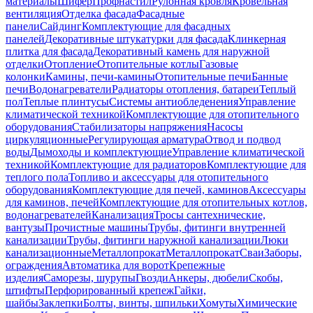
материалы
Шифер
Профнастил
Рулонная кровля
Кровельная
вентиляция
Отделка фасада
Фасадные
панели
Сайдинг
Комплектующие для фасадных
панелей
Декоративные штукатурки для фасада
Клинкерная
плитка для фасада
Декоративный камень для наружной
отделки
Отопление
Отопительные котлы
Газовые
колонки
Камины, печи-камины
Отопительные печи
Банные
печи
Водонагреватели
Радиаторы отопления, батареи
Теплый
пол
Теплые плинтусы
Системы антиобледенения
Управление
климатической техникой
Комплектующие для отопительного
оборудования
Стабилизаторы напряжения
Насосы
циркуляционные
Регулирующая арматура
Отвод и подвод
воды
Дымоходы и комплектующие
Управление климатической
техникой
Комплектующие для радиаторов
Комплектующие для
теплого пола
Топливо и аксессуары для отопительного
оборудования
Комплектующие для печей, каминов
Аксессуары
для каминов, печей
Комплектующие для отопительных котлов,
водонагревателей
Канализация
Тросы сантехнические,
вантузы
Прочистные машины
Трубы, фитинги внутренней
канализации
Трубы, фитинги наружной канализации
Люки
канализационные
Металлопрокат
Металлопрокат
Сваи
Заборы,
ограждения
Автоматика для ворот
Крепежные
изделия
Саморезы, шурупы
Гвозди
Анкеры, дюбели
Скобы,
штифты
Перфорированный крепеж
Гайки,
шайбы
Заклепки
Болты, винты, шпильки
Хомуты
Химические