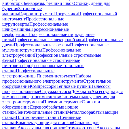
вибраторы
Бензорезы, резчики швов
Стойки, дрели для
бурения
Затирочные
машины
Гидроинструмент
Погрузчики
Профессиональный
инструмент
Профессиональные
шуруповерты
Профессиональные
шлифмашины
Профессиональные
перфораторы
Профессиональные циркулярные
пилы
Профессиональные электролобзики
Профессиональные
дрели
Профессиональные фрезеры
Профессиональные
мультиинструменты
Профессиональные
электрорубанки
Профессиональные строительные
фены
Профессиональные строительные
пистолеты
Профессиональные точильные
станки
Профессиональные
электроножницы
Пневмоинструмент
Наборы
профессионального электроинструмента
Строительное
оборудование
Компрессоры
Тепловые пушки
Пылесосы
профессиональные
Стружкоотсосы
Домкраты
Аксессуары для
компрессоров, пневмосистем
Системы пылеудаления для
электроинструмента
Пневмоинструмент
Станки и
оборудование
Деревообрабатывающие
станки
Ленточнопильные станки
Металлообрабатывающие
станки
Плиткорезные станки
Точильные
станки
Комплектующие для станков
Оснастка для
станков
Аксессуары для станков
Стружкоотсосы
Аксессуары