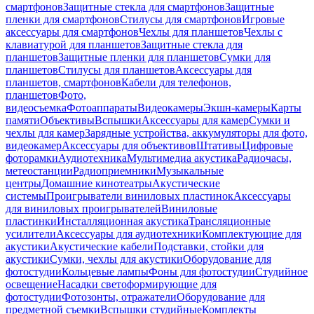
смартфонов
Защитные стекла для смартфонов
Защитные
пленки для смартфонов
Стилусы для смартфонов
Игровые
аксессуары для смартфонов
Чехлы для планшетов
Чехлы с
клавиатурой для планшетов
Защитные стекла для
планшетов
Защитные пленки для планшетов
Сумки для
планшетов
Стилусы для планшетов
Аксессуары для
планшетов, смартфонов
Кабели для телефонов,
планшетов
Фото,
видеосъемка
Фотоаппараты
Видеокамеры
Экшн-камеры
Карты
памяти
Объективы
Вспышки
Аксессуары для камер
Сумки и
чехлы для камер
Зарядные устройства, аккумуляторы для фото,
видеокамер
Аксессуары для объективов
Штативы
Цифровые
фоторамки
Аудиотехника
Мультимедиа акустика
Радиочасы,
метеостанции
Радиоприемники
Музыкальные
центры
Домашние кинотеатры
Акустические
системы
Проигрыватели виниловых пластинок
Аксессуары
для виниловых проигрывателей
Виниловые
пластинки
Инсталляционная акустика
Трансляционные
усилители
Аксессуары для аудиотехники
Комплектующие для
акустики
Акустические кабели
Подставки, стойки для
акустики
Сумки, чехлы для акустики
Оборудование для
фотостудии
Кольцевые лампы
Фоны для фотостудии
Студийное
освещение
Насадки светоформирующие для
фотостудии
Фотозонты, отражатели
Оборудование для
предметной съемки
Вспышки студийные
Комплекты