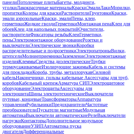
панели
Потолочные плиты
Багеты, молдинги,
уголки
Лакокрасочные материалы
Краски
Эмали
Лаки
Морилки,
пропитки
Колеры для краски
Растворители
Грунтовки
Краски,
эмали аэрозольные
Краски, эмали
Пены, клеи,
герметики
Жидкие гвозди
Герметики
Монтажная пена
Клеи для
обоев
Клеи для напольных покрытий
Очистители,
растворители
Фиксаторы резьбы
Клеи
Герметики,
пены
Электромонтажное оборудование
Розетки и
выключатели
Электрические звонки
Коробки
распределительные и подрозетники
Электропатроны
Вилки,
штепсели
Молниеприемники
Заземление
Электромонтажные
изделия
Клеммы
Средства диэлектрические
Трубки
термоусаживаемые
Изолирующие зажимы
Кабель и системы
для прокладки
Короба, трубы, металлорукав
Силовой
кабель
Наконечники, гильзы кабельные
Аксессуары для труб,
коробов
Кабельный крепеж
Арматура СИП
Электрощитовое
оборудование
Электрощиты
Аксессуары для
электрощита
Шины электротехнические
Выключатели
путевые, концевые
Трансформаторы
Аппаратура
управления
Рубильники
Предохранители
Частотные
преобразователи
Пускатели магнитные
Модульная
автоматика
Выключатели автоматические
Реле
Выключатели
нагрузки
Контакторы
Дополнительное модульное
оборудование
УЗИП
Автоматика пуска
двигателя
Дифференциальные