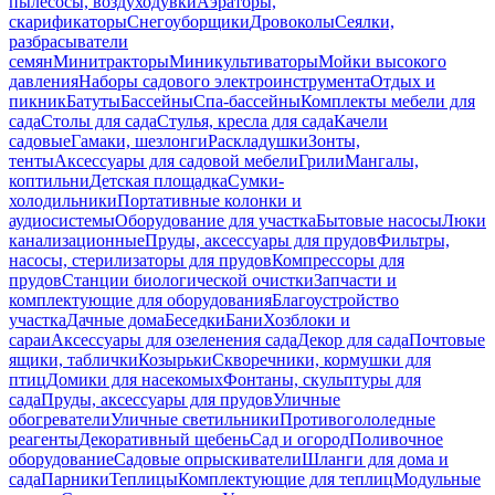
пылесосы, воздуходувки
Аэраторы,
скарификаторы
Снегоуборщики
Дровоколы
Сеялки,
разбрасыватели
семян
Минитракторы
Миникультиваторы
Мойки высокого
давления
Наборы садового электроинструмента
Отдых и
пикник
Батуты
Бассейны
Спа-бассейны
Комплекты мебели для
сада
Столы для сада
Стулья, кресла для сада
Качели
садовые
Гамаки, шезлонги
Раскладушки
Зонты,
тенты
Аксессуары для садовой мебели
Грили
Мангалы,
коптильни
Детская площадка
Сумки-
холодильники
Портативные колонки и
аудиосистемы
Оборудование для участка
Бытовые насосы
Люки
канализационные
Пруды, аксессуары для прудов
Фильтры,
насосы, стерилизаторы для прудов
Компрессоры для
прудов
Станции биологической очистки
Запчасти и
комплектующие для оборудования
Благоустройство
участка
Дачные дома
Беседки
Бани
Хозблоки и
сараи
Аксессуары для озеленения сада
Декор для сада
Почтовые
ящики, таблички
Козырьки
Скворечники, кормушки для
птиц
Домики для насекомых
Фонтаны, скульптуры для
сада
Пруды, аксессуары для прудов
Уличные
обогреватели
Уличные светильники
Противогололедные
реагенты
Декоративный щебень
Сад и огород
Поливочное
оборудование
Садовые опрыскиватели
Шланги для дома и
сада
Парники
Теплицы
Комплектующие для теплиц
Модульные