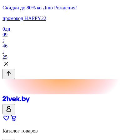
Скидки до 80% ко Дню Рождения!
промокод HAPPY22
0
дн
09
:
46
:
25
Каталог товаров