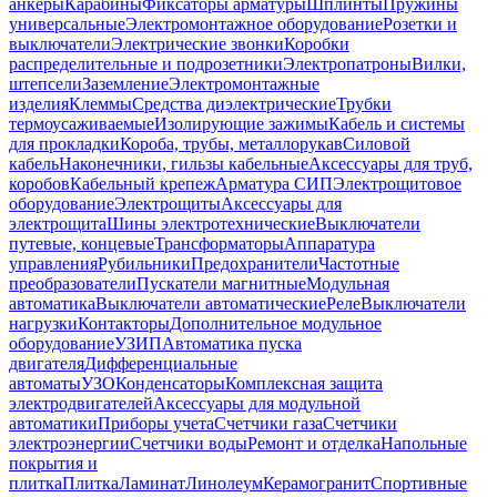
анкеры
Карабины
Фиксаторы арматуры
Шплинты
Пружины
универсальные
Электромонтажное оборудование
Розетки и
выключатели
Электрические звонки
Коробки
распределительные и подрозетники
Электропатроны
Вилки,
штепсели
Заземление
Электромонтажные
изделия
Клеммы
Средства диэлектрические
Трубки
термоусаживаемые
Изолирующие зажимы
Кабель и системы
для прокладки
Короба, трубы, металлорукав
Силовой
кабель
Наконечники, гильзы кабельные
Аксессуары для труб,
коробов
Кабельный крепеж
Арматура СИП
Электрощитовое
оборудование
Электрощиты
Аксессуары для
электрощита
Шины электротехнические
Выключатели
путевые, концевые
Трансформаторы
Аппаратура
управления
Рубильники
Предохранители
Частотные
преобразователи
Пускатели магнитные
Модульная
автоматика
Выключатели автоматические
Реле
Выключатели
нагрузки
Контакторы
Дополнительное модульное
оборудование
УЗИП
Автоматика пуска
двигателя
Дифференциальные
автоматы
УЗО
Конденсаторы
Комплексная защита
электродвигателей
Аксессуары для модульной
автоматики
Приборы учета
Счетчики газа
Счетчики
электроэнергии
Счетчики воды
Ремонт и отделка
Напольные
покрытия и
плитка
Плитка
Ламинат
Линолеум
Керамогранит
Спортивные