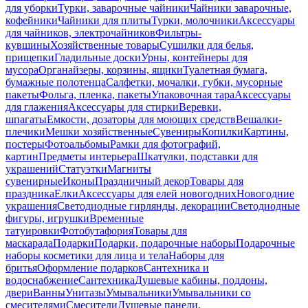
для уборки
Турки, заварочные чайники
Чайники заварочные,
кофейники
Чайники для плиты
Турки, молочники
Аксессуары
для чайников, электрочайников
Фильтры-
кувшины
Хозяйственные товары
Сушилки для белья,
прищепки
Гладильные доски
Урны, контейнеры для
мусора
Органайзеры, корзины, ящики
Туалетная бумага,
бумажные полотенца
Салфетки, мочалки, губки, мусорные
пакеты
Фольга, пленка, пакеты
Упаковочная тара
Аксессуары
для глажения
Аксессуары для стирки
Веревки,
шпагаты
Емкости, дозаторы для моющих средств
Вешалки-
плечики
Мешки хозяйственные
Сувениры
Копилки
Картины,
постеры
Фотоальбомы
Рамки для фотографий,
картин
Предметы интерьера
Шкатулки, подставки для
украшений
Статуэтки
Магниты
сувенирные
Иконы
Праздничный декор
Товары для
праздника
Елки
Аксессуары для елей новогодних
Новогодние
украшения
Светодиодные гирлянды, декорации
Светодиодные
фигуры, игрушки
Временные
татуировки
Фотобутафория
Товары для
маскарада
Подарки
Подарки, подарочные наборы
Подарочные
наборы косметики для лица и тела
Наборы для
бритья
Оформление подарков
Сантехника и
водоснабжение
Сантехника
Душевые кабины, поддоны,
двери
Ванны
Унитазы
Умывальники
Умывальники со
смесителями
Смесители
Душевые панели,