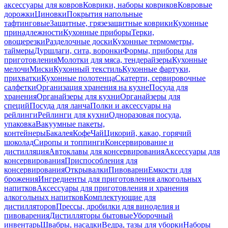
аксессуары для ковров
Коврики, наборы ковриков
Ковровые
дорожки
Циновки
Покрытия напольные
тафтинговые
Защитные, грязезащитные коврики
Кухонные
принадлежности
Кухонные приборы
Терки,
овощерезки
Разделочные доски
Кухонные термометры,
таймеры
Дуршлаги, сита, воронки
Формы, приборы для
приготовления
Молотки для мяса, тендерайзеры
Кухонные
мелочи
Миски
Кухонный текстиль
Кухонные фартуки,
прихватки
Кухонные полотенца
Скатерти, сервировочные
салфетки
Организация хранения на кухне
Посуда для
хранения
Органайзеры для кухни
Органайзеры для
специй
Посуда для ланча
Полки и аксессуары на
рейлинги
Рейлинги для кухни
Одноразовая посуда,
упаковка
Вакуумные пакеты,
контейнеры
Бакалея
Кофе
Чай
Цикорий, какао, горячий
шоколад
Сиропы и топпинги
Консервирование и
дистилляция
Автоклавы для консервирования
Аксессуары для
консервирования
Приспособления для
консервирования
Открывалки
Пивоварни
Емкости для
брожения
Ингредиенты для приготовления алкогольных
напитков
Аксессуары для приготовления и хранения
алкогольных напитков
Комплектующие для
дистилляторов
Прессы, дробилки для виноделия и
пивоварения
Дистилляторы бытовые
Уборочный
инвентарь
Швабры, насадки
Ведра, тазы для уборки
Наборы