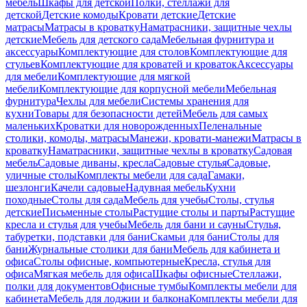
мебель
Шкафы для детской
Полки, стеллажи для
детской
Детские комоды
Кровати детские
Детские
матрасы
Матрасы в кроватку
Наматрасники, защитные чехлы
детские
Мебель для детского сада
Мебельная фурнитура и
аксессуары
Комплектующие для столов
Комплектующие для
стульев
Комплектующие для кроватей и кроваток
Аксессуары
для мебели
Комплектующие для мягкой
мебели
Комплектующие для корпусной мебели
Мебельная
фурнитура
Чехлы для мебели
Системы хранения для
кухни
Товары для безопасности детей
Мебель для самых
маленьких
Кроватки для новорожденных
Пеленальные
столики, комоды, матрасы
Манежи, кровати-манежи
Матрасы в
кроватку
Наматрасники, защитные чехлы в кроватку
Садовая
мебель
Садовые диваны, кресла
Садовые стулья
Садовые,
уличные столы
Комплекты мебели для сада
Гамаки,
шезлонги
Качели садовые
Надувная мебель
Кухни
походные
Столы для сада
Мебель для учебы
Столы, стулья
детские
Письменные столы
Растущие столы и парты
Растущие
кресла и стулья для учебы
Мебель для бани и сауны
Стулья,
табуретки, подставки для бани
Скамьи для бани
Столы для
бани
Журнальные столики для бани
Мебель для кабинета и
офиса
Столы офисные, компьютерные
Кресла, стулья для
офиса
Мягкая мебель для офиса
Шкафы офисные
Стеллажи,
полки для документов
Офисные тумбы
Комплекты мебели для
кабинета
Мебель для лоджии и балкона
Комплекты мебели для