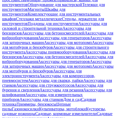
инструментов
Оборудование для мастерской
Тележки для
инструментов
Магниты
Шкафы для
инструментов
Комплектующие для инструментальных
шкафов
Стеллажи металлические
Стенды, держатели для
инструментов
Поддоны для инструментов
Аксессуары для
силовой и строительной техники
Аксессуары для
бензорезов
Аксессуары для бетоносмесителей
Аксессуары для
виброоборудования
Аксессуары для генераторов
Аксессуары
для затирочных машин
Аксессуары для мотопомп
Аксессуары
для мотобуров и бензобуров
Аксессуары для строительного
инструмента
Аксессуары пневмооборудования
Аксессуары для
бензорезов
Аксессуары для бетоносмесителей
Аксессуары для
виброоборудования
Аксессуары для генераторов
Аксессуары
для затирочных машин
Аксессуары для мотопомп
Аксессуары
для мотобуров и бензобуров
Аксессуары для
электроинструмента
Аксессуары для компрессоров,
пневмосистем
Аксессуары для сварки, пайки
Аксессуары для
станков
Аксессуары для стружкоотсосов
Аксессуары для
бурения и сверления
Аксессуары для резания
Аксессуары для
шлифования
Аксессуары для измерительных
приборов
Аксессуары для станков
Дом и сад
Садовая
техника
Триммеры, бензокосы
Цепные
пилы
Газонокосилки
Культиваторы, мотоблоки
Кусторезы,
садовые ножницы
Садовые, кормовые измельчители
Садовые