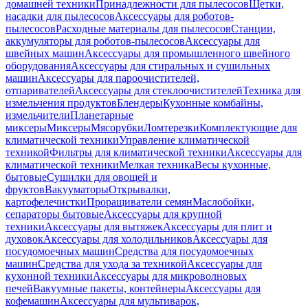
домашней техники
Принадлежности для пылесосов
Щетки,
насадки для пылесосов
Аксессуары для роботов-
пылесосов
Расходные материалы для пылесосов
Станции,
аккумуляторы для роботов-пылесосов
Аксессуары для
швейных машин
Аксессуары для промышленного швейного
оборудования
Аксессуары для стиральных и сушильных
машин
Аксессуары для пароочистителей,
отпаривателей
Аксессуары для стеклоочистителей
Техника для
измельчения продуктов
Блендеры
Кухонные комбайны,
измельчители
Планетарные
миксеры
Миксеры
Мясорубки
Ломтерезки
Комплектующие для
климатической техники
Управление климатической
техникой
Фильтры для климатической техники
Аксессуары для
климатической техники
Мелкая техника
Весы кухонные,
бытовые
Сушилки для овощей и
фруктов
Вакууматоры
Открывалки,
картофелечистки
Проращиватели семян
Маслобойки,
сепараторы бытовые
Аксессуары для крупной
техники
Аксессуары для вытяжек
Аксессуары для плит и
духовок
Аксессуары для холодильников
Аксессуары для
посудомоечных машин
Средства для посудомоечных
машин
Средства для ухода за техникой
Аксессуары для
кухонной техники
Аксессуары для микроволновых
печей
Вакуумные пакеты, контейнеры
Аксессуары для
кофемашин
Аксессуары для мультиварок,