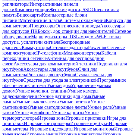
репликаторы
Интерактивные панели,
доски
Комплектующие
Жесткие диски, SSD
Оперативная
память
Видеокарты
Компьютерные блоки
питания
Материнские платы
Системы охлаждения
Корпуса для
компьютеров
Процессоры
Оптические приводы
Аксессуары
для корпусов ПК
Боксы, док-станции для накопителей
Сетевое
оборудование
Маршрутизаторы, DSL-модемы
Wi-Fi точки
доступа, усилители сигнала
Беспроводные
адаптеры
Коммутаторы
Сетевые адаптеры
Powerline
Сетевые
комплектующие
IP-телефония
Медиаконвертеры
Кабели,
переходники сетевые
Антенны для беспроводной
связи
Аксессуары для компьютерной техники
Подставки для
ноутбуков
Аксессуары для ноутбуков
Очки для
компьютера
Рюкзаки для ноутбуков
Сумки, чехлы для
ноутбуков
Средства для ухода за электроникой
Программное
обеспечение
Система Умный дом
Управление умным
домом
Умные колонки, станции
Умные камеры
видеонаблюдения
Умные датчики для дома
Умные
лампы
Умные выключатели
Умные розетки
Умные
светильники
Умные светодиодные ленты
Умные реле
Умные
замки
Умные домофоны
Умные карнизы
Умные
терморегуляторы
Игровая зона
Игровые приставки
Игры для
приставок
Игровые контроллеры
Игровые ноутбуки
Игровые
компьютеры
Игровые видеокарты
Игровые мониторы
Игровые
телевизоры
Игровые мыши
Игровые клавиатуры
Игровые