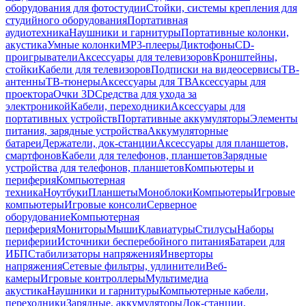
оборудования для фотостудии
Стойки, системы крепления для
студийного оборудования
Портативная
аудиотехника
Наушники и гарнитуры
Портативные колонки,
акустика
Умные колонки
MP3-плееры
Диктофоны
CD-
проигрыватели
Аксессуары для телевизоров
Кронштейны,
стойки
Кабели для телевизоров
Подписки на видеосервисы
ТВ-
антенны
ТВ-тюнеры
Аксессуары для ТВ
Аксессуары для
проектора
Очки 3D
Средства для ухода за
электроникой
Кабели, переходники
Аксессуары для
портативных устройств
Портативные аккумуляторы
Элементы
питания, зарядные устройства
Аккумуляторные
батареи
Держатели, док-станции
Аксессуары для планшетов,
смартфонов
Кабели для телефонов, планшетов
Зарядные
устройства для телефонов, планшетов
Компьютеры и
периферия
Компьютерная
техника
Ноутбуки
Планшеты
Моноблоки
Компьютеры
Игровые
компьютеры
Игровые консоли
Серверное
оборудование
Компьютерная
периферия
Мониторы
Мыши
Клавиатуры
Стилусы
Наборы
периферии
Источники бесперебойного питания
Батареи для
ИБП
Стабилизаторы напряжения
Инверторы
напряжения
Сетевые фильтры, удлинители
Веб-
камеры
Игровые контроллеры
Мультимедиа
акустика
Наушники и гарнитуры
Компьютерные кабели,
переходники
Зарядные, аккумуляторы
Док-станции,