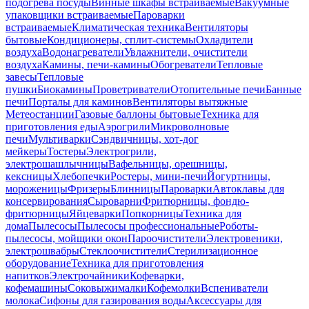
подогрева посуды
Винные шкафы встраиваемые
Вакуумные
упаковщики встраиваемые
Пароварки
встраиваемые
Климатическая техника
Вентиляторы
бытовые
Кондиционеры, сплит-системы
Охладители
воздуха
Водонагреватели
Увлажнители, очистители
воздуха
Камины, печи-камины
Обогреватели
Тепловые
завесы
Тепловые
пушки
Биокамины
Проветриватели
Отопительные печи
Банные
печи
Порталы для каминов
Вентиляторы вытяжные
Метеостанции
Газовые баллоны бытовые
Техника для
приготовления еды
Аэрогрили
Микроволновые
печи
Мультиварки
Сэндвичницы, хот-дог
мейкеры
Тостеры
Электрогрили,
электрошашлычницы
Вафельницы, орешницы,
кексницы
Хлебопечки
Ростеры, мини-печи
Йогуртницы,
мороженицы
Фризеры
Блинницы
Пароварки
Автоклавы для
консервирования
Сыроварни
Фритюрницы, фондю-
фритюрницы
Яйцеварки
Попкорницы
Техника для
дома
Пылесосы
Пылесосы профессиональные
Роботы-
пылесосы, мойщики окон
Пароочистители
Электровеники,
электрошвабры
Стеклоочистители
Стерилизационное
оборудование
Техника для приготовления
напитков
Электрочайники
Кофеварки,
кофемашины
Соковыжималки
Кофемолки
Вспениватели
молока
Сифоны для газирования воды
Аксессуары для