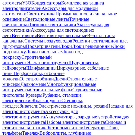
автоматы
УЗО
Конденсаторы
Комплексная защита
электродвигателей
Аксессуары для модульной
автоматики
Светотехника
Промышленное и сигнальное
освещение
Светодиодные ленты
Точечные
светильники
Трековые светильники
Аксессуары для
светотехники
Аксессуары для светодиодных
лент
Вентиляция
Вентиляторы вытяжные
Вентиляторы
канальные
Системы воздуховодов
Решетки вентиляционные,
диффузоры
Проветриватели
Люки
Люки ревизионные
Люки
под плитку
Люки напольные
Люки под
покраску
Строительный
инструмент
Электроинструмент
Шуруповерты,
гайковерты
Шлифмашины
Циркулярные, сабельные
пилы
Перфораторы, отбойные
молотки
Электролобзики
Дрели
Строительные
миксеры
Дальномеры
Многофункциональные
инструменты
Строительные фены
Строительные
пистолеты
Фрезеры
Рубанки, стамески
электрические
Краскопульты
Степлеры,
гвоздезабиватели
Электрические ножницы, резаки
Насадки для
электроинструмента
Аксессуары для
электроинструмента
Аккумуляторы, зарядные устройства для
электроинструмента
Наборы электроинструмента
Силовая и
строительная техника
Бетоносмесители
Генераторы
Тали,
тельферы
Такелаж
Виброплиты, глубинные