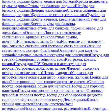
балкона, лоджии
Кресла-мешки для балкона
Кресла подвесные,
стулья садовые
Столы для балкона, лоджии
Шкафы для
балкона, лоджии
Дверцы жалюзийные
Системы хранения для
балкона, лоджии
Журнальные столы, столы-книги
Тумбы для
балкона, лоджии
Кресла-качалки, кресла-маятники
Стулья для
балкона, лоджии
Кресла, пуфы для балкона,
лоджии
Компактные столы для балкона, лоджии
Товары для
дома, бакалея
Освещение
Люстры, потолочные
светильники
Торшеры
Прикроватные лампы,
ночники
Настольные лампы
Споты
Настенные светильники,
бра
Точечные светильники
Трековые светильники
Уличные
светильники, фонари, бра
Лампы
Освещение для картин,
зеркал
Кольцевые лампы
Аксессуары для освещения
Посуда для
готовки
Сковороды, сотейники, воки
Кастрюли, ковши,
казаны
Посуда для СВЧ
Крышки и аксессуары для
посуды
Гастроемкости
Жалюзи, шторы
Жалюзи, рулонные
шторы, римские шторы
Шторы, гардины
Карнизы для
штор
Комплектующие для штор, карнизов, жалюзи
Пленки для
окон
Электроприводные солнцезащитные системы
Столовая
посуда, сервировка
Посуда для напитков
Посуда для горячих
напитков
Посуда для подачи и хранения напитков
Столовые
приборы
Столовая посуда
Посуда для сервировки
Предметы
сервировки
Детская столовая посуда
Декор
Зеркала
Кашпо,
стойки для цветов
Картины, постеры
Часы
интерьерные
Искусственные цветы, растения
Вазы
Ключницы,