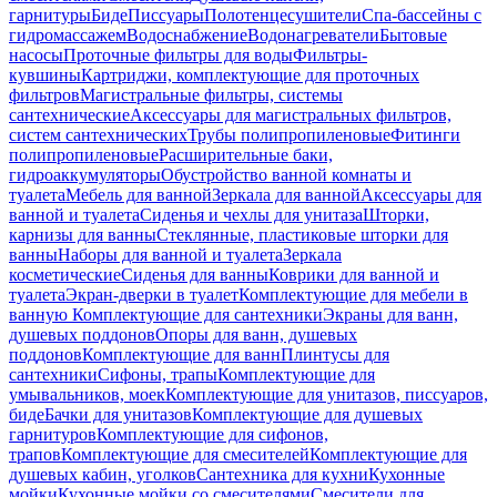
гарнитуры
Биде
Писсуары
Полотенцесушители
Спа-бассейны с
гидромассажем
Водоснабжение
Водонагреватели
Бытовые
насосы
Проточные фильтры для воды
Фильтры-
кувшины
Картриджи, комплектующие для проточных
фильтров
Магистральные фильтры, системы
сантехнические
Аксессуары для магистральных фильтров,
систем сантехнических
Трубы полипропиленовые
Фитинги
полипропиленовые
Расширительные баки,
гидроаккумуляторы
Обустройство ванной комнаты и
туалета
Мебель для ванной
Зеркала для ванной
Аксессуары для
ванной и туалета
Сиденья и чехлы для унитаза
Шторки,
карнизы для ванны
Стеклянные, пластиковые шторки для
ванны
Наборы для ванной и туалета
Зеркала
косметические
Сиденья для ванны
Коврики для ванной и
туалета
Экран-дверки в туалет
Комплектующие для мебели в
ванную
Комплектующие для сантехники
Экраны для ванн,
душевых поддонов
Опоры для ванн, душевых
поддонов
Комплектующие для ванн
Плинтусы для
сантехники
Сифоны, трапы
Комплектующие для
умывальников, моек
Комплектующие для унитазов, писсуаров,
биде
Бачки для унитазов
Комплектующие для душевых
гарнитуров
Комплектующие для сифонов,
трапов
Комплектующие для смесителей
Комплектующие для
душевых кабин, уголков
Сантехника для кухни
Кухонные
мойки
Кухонные мойки со смесителями
Смесители для