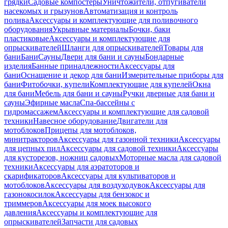
грядки
Садовые компостеры
Уничтожители, отпугиватели
насекомых и грызунов
Автоматизация и контроль
полива
Аксессуары и комплектующие для поливочного
оборудования
Укрывные материалы
Бочки, баки
пластиковые
Аксессуары и комплектующие для
опрыскивателей
Шланги для опрыскивателей
Товары для
бани
Бани
Сауны
Двери для бани и сауны
Бондарные
изделия
Банные принадлежности
Аксессуары для
бани
Оснащение и декор для бани
Измерительные приборы для
бани
Фитобочки, купели
Комплектующие для купелей
Окна
для бани
Мебель для бани и сауны
Ручки дверные для бани и
сауны
Эфирные масла
Спа-бассейны с
гидромассажем
Аксессуары и комплектующие для садовой
техники
Навесное оборудование
Двигатели для
мотоблоков
Прицепы для мотоблоков,
минитракторов
Аксессуары для газонной техники
Аксессуары
для цепных пил
Аксессуары для садовой техники
Аксессуары
для кусторезов, ножниц садовых
Моторные масла для садовой
техники
Аксессуары для аэратоторов и
скарификаторов
Аксессуары для культиваторов и
мотоблоков
Аксессуары для воздуходувок
Аксессуары для
газонокосилок
Аксессуары для бензокос и
триммеров
Аксессуары для моек высокого
давления
Аксессуары и комплектующие для
опрыскивателей
Запчасти для садовых