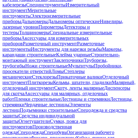
кабелерезы
Специнструменты
Измерительный
инструмент
Мерительные
инструменты
Электроизмерительные
приборы
Дальномеры
Дальномеры оптические
Нивелиры,
лазерные уровни
Пирометры
Детекторы и
тестеры
Толщиномеры
Специальные измерительные
приборы
Аксессуары для измерительных
приборов
Разметочный инструмент
Разметочные
инструменты
Инструменты для нарезки резьбы
Маркеры,
карандаши строительные
Клейма ударные
Строительно-
монтажный инструмент
Заклепочники
Труборезы,
трубогибы
Ножи строительные
Мультитулы
Пробойники,
просекатели отверстий
Ломы
Степлеры
механические
Стеклорезы
Прикаточные валики
Отделочный
инструмент
Плиткорезы
Кельмы, шпатели, гладилки
Малярный,
отделочный инструмент
Скотч, ленты малярные
Диспенсеры
для скотча
Аксессуары для малярных, отделочных
работ
Пленки строительные
Лестницы и стремянки
Лестницы,
стремянки
Чердачные лестницы
Элементы
лестниц
Подъемники строительные
Спецодежда и средства
защиты
Средства индивидуальной
защиты
Огнетушители
Сумки, пояса для
инструментов
Производственная
одежда
Спецодежда
Спецобувь
Организация рабочего
пространства
Фонари, прожекторы
Кейсы, ящики для