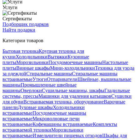
Услуги
Сертификаты
Подборщик подарков
Найти подарки
Категории товаров
Бытовая техника
Крупная техника для
кухни
Холодильники
Вытяжки
Кухонные
плиты
Морозильники
Посудомоечные машины
Настольные
плиты
Винные шкафы
Мини-холодильники
Техника для ухода
за одеждой
Стиральные машины
Стиральные машины
встраиваемые
Утюги
Отпариватели
Швейные, вышивальные
машины
Промышленные швейные
машины
Оверлоки
Сушильные машины, шкафы
Гладильные
системы, прессы
Машинки для удаления катышков
Сушилки
для обуви
Встраиваемая техника, оборудование
Варочные
панели
Духовые шкафы
Холодильники
встраиваемые
Посудомоечные машины
встраиваемые
Микроволновые печи
встраиваемые
Кофемашины встраиваемые
Комплекты
встраиваемой техники
Морозильники
встраиваемые
Измельчители пищевых отходов
Шкафы для