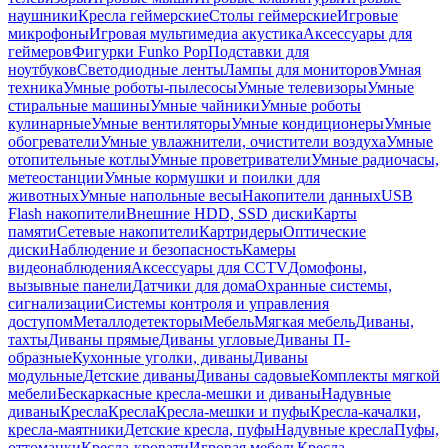
наушники
Кресла геймерские
Столы геймерские
Игровые
микрофоны
Игровая мультимедиа акустика
Аксессуары для
геймеров
Фигурки Funko Pop
Подставки для
ноутбуков
Светодиодные ленты
Лампы для мониторов
Умная
техника
Умные роботы-пылесосы
Умные телевизоры
Умные
стиральные машины
Умные чайники
Умные роботы
кулинарные
Умные вентиляторы
Умные кондиционеры
Умные
обогреватели
Умные увлажнители, очистители воздуха
Умные
отопительные котлы
Умные проветриватели
Умные радиочасы,
метеостанции
Умные кормушки и поилки для
животных
Умные напольные весы
Накопители данных
USB
Flash накопители
Внешние HDD, SSD диски
Карты
памяти
Сетевые накопители
Картридеры
Оптические
диски
Наблюдение и безопасность
Камеры
видеонаблюдения
Аксессуары для CCTV
Домофоны,
вызывные панели
Датчики для дома
Охранные системы,
сигнализации
Системы контроля и управления
доступом
Металлодетекторы
Мебель
Мягкая мебель
Диваны,
тахты
Диваны прямые
Диваны угловые
Диваны П-
образные
Кухонные уголки, диваны
Диваны
модульные
Детские диваны
Диваны садовые
Комплекты мягкой
мебели
Бескаркасные кресла-мешки и диваны
Надувные
диваны
Кресла
Кресла
Кресла-мешки и пуфы
Кресла-качалки,
кресла-маятники
Детские кресла, пуфы
Надувные кресла
Пуфы,
оттоманки
Кресла-кровати
Игровая мебель
Кресла