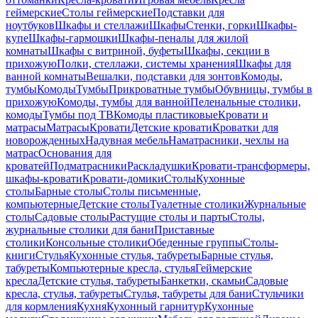
геймерские
Столы геймерские
Подставки для
ноутбуков
Шкафы и стеллажи
Шкафы
Стенки, горки
Шкафы-
купе
Шкафы-гармошки
Шкафы-пеналы для жилой
комнаты
Шкафы с витриной, буфеты
Шкафы, секции в
прихожую
Полки, стеллажи, системы хранения
Шкафы для
ванной комнаты
Вешалки, подставки для зонтов
Комоды,
тумбы
Комоды
Тумбы
Прикроватные тумбы
Обувницы, тумбы в
прихожую
Комоды, тумбы для ванной
Пеленальные столики,
комоды
Тумбы под ТВ
Комоды пластиковые
Кровати и
матрасы
Матрасы
Кровати
Детские кровати
Кроватки для
новорожденных
Надувная мебель
Наматрасники, чехлы на
матрас
Основания для
кроватей
Подматрасники
Раскладушки
Кровати-трансформеры,
шкафы-кровати
Кровати-домики
Столы
Кухонные
столы
Барные столы
Столы письменные,
компьютерные
Детские столы
Туалетные столики
Журнальные
столы
Садовые столы
Растущие столы и парты
Столы,
журнальные столики для бани
Приставные
столики
Консольные столики
Обеденные группы
Столы-
книги
Стулья
Кухонные стулья, табуреты
Барные стулья,
табуреты
Компьютерные кресла, стулья
Геймерские
кресла
Детские стулья, табуреты
Банкетки, скамьи
Садовые
кресла, стулья, табуреты
Стулья, табуреты для бани
Стульчики
для кормления
Кухня
Кухонный гарнитур
Кухонные