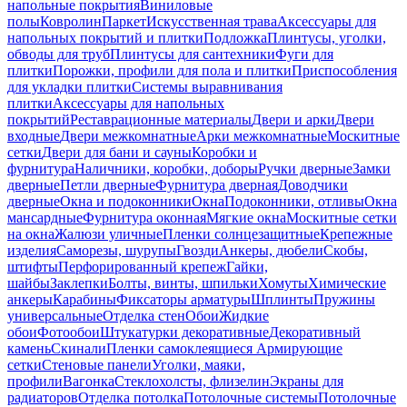
напольные покрытия
Виниловые
полы
Ковролин
Паркет
Искусственная трава
Аксессуары для
напольных покрытий и плитки
Подложка
Плинтусы, уголки,
обводы для труб
Плинтусы для сантехники
Фуги для
плитки
Порожки, профили для пола и плитки
Приспособления
для укладки плитки
Системы выравнивания
плитки
Аксессуары для напольных
покрытий
Реставрационные материалы
Двери и арки
Двери
входные
Двери межкомнатные
Арки межкомнатные
Москитные
сетки
Двери для бани и сауны
Коробки и
фурнитура
Наличники, коробки, доборы
Ручки дверные
Замки
дверные
Петли дверные
Фурнитура дверная
Доводчики
дверные
Окна и подоконники
Окна
Подоконники, отливы
Окна
мансардные
Фурнитура оконная
Мягкие окна
Москитные сетки
на окна
Жалюзи уличные
Пленки солнцезащитные
Крепежные
изделия
Саморезы, шурупы
Гвозди
Анкеры, дюбели
Скобы,
штифты
Перфорированный крепеж
Гайки,
шайбы
Заклепки
Болты, винты, шпильки
Хомуты
Химические
анкеры
Карабины
Фиксаторы арматуры
Шплинты
Пружины
универсальные
Отделка стен
Обои
Жидкие
обои
Фотообои
Штукатурки декоративные
Декоративный
камень
Скинали
Пленки самоклеящиеся
Армирующие
сетки
Стеновые панели
Уголки, маяки,
профили
Вагонка
Стеклохолсты, флизелин
Экраны для
радиаторов
Отделка потолка
Потолочные системы
Потолочные