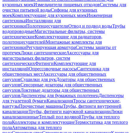
кухонных моек
Измельчители пищевых отходов
Системы для
очистки питьевой воды
Сифоны для кухонных
моек
Комплектующие для кухонных моек
Инженерная
сантехника
Инсталляции для
сантехники
Полотенцесушители
Отвод и подвод воды
Трубы
водопроводные
Магистральные фильтры, системы
сантехнические
Комплектующие для радиаторов,
полотенцесушителей
Монтажные комплекты для
сантехники
Регулирующая арматура
Системы защиты от
протечек
Люки сантехнические
Аксессуары для
магистральных фильтров, систем
сантехнических
Фитинги
Комплектующие для
инсталляций
Опрессовочные насосы
Сантехника для
общественных мест
Аксессуары для общественных
санузлов
Сушилки для рук
Дозаторы для общественных
санузлов
Сенсорные дозаторы для общественных
санузлов
Локтевые дозаторы для общественных
санузлов
Диспенсеры для бумажных полотенец
Диспенсеры
для туалетной бумаги
Канализация
Тросы сантехнические,
вантузы
Прочистные машины
Трубы, фитинги внутренней
канализации
Трубы, фитинги наружной канализации
Люки
канализационные
Теплый пол водяной
Трубы для теплого
пола
Коллекторы и комплектующие
Термостатика для теплого
пола
Автоматика для теплого
пола
Строительство
Строительные смеси и грунтовки
Клеевые