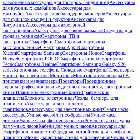
хлебопечек
Аксессуары для тостеров, сэндвичниц
Аксессуары
для кухонных комбайнов
Аксессуары для
мясорубок
Аксессуары для блендеров, миксеров
Аксессуары
для сушилок овощей и фруктов
Аксессуары для
йогуртниц
Аксессуары для аэрогрилей,
электрогрилей
Аксессуары для соковыжималок
Средства для
ухода за техникой
Смартфоны, ТВ и
электроника
Смартфоны
Смартфоны
Смартфоны
восстановленные
Смартфоны Apple
Смартфоны
Xiaomi
Смартфоны Samsung
Смартфоны Honor
Смартфоны
Huawei
Смартфоны POCO
Смартфоны Infinix
Смартфоны
Tecno
Смартфоны Realme
Смартфоны Samsung Galaxy S26
series
Кнопочные телефоны
Складные смартфоны
Телевизоры,
мониторы
Телевизоры
Мониторы
Мониторы-телевизоры
ТВ-
приставки и медиаплееры
Проекторы
Проекционные
экраны
Профессиональные дисплеи
Планшеты, электронные
книги
Планшеты
Электронные книги
Графические
планшеты
Блокноты электронные
Чехлы, бамперы для
планшетов
Аксессуары для планшетов,
смартфонов
Аксессуары для электронных книг
Смарт-часы,
аксессуары
Умные часы
Фитнес-браслеты
Умные часы
детские
Умные часы, фитнес-браслеты
Ремешки, аксессуары
для умных часов
Кабели для умных часов
Аксессуары для
смартфонов, планшетов
Зарядные устройства для телефонов,
планшетов
Чехлы, защитные стекла для телефонов
Чехлы для