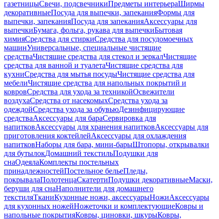
газетницы
Свечи, подсвечники
Предметы интерьера
Ширмы
декоративные
Посуда для выпечки, запекания
Формы для
выпечки, запекания
Посуда для запекания
Аксессуары для
выпечки
Бумага, фольга, рукава для выпечки
Бытовая
химия
Средства для стирки
Средства для посудомоечных
машин
Универсальные, специальные чистящие
средства
Чистящие средства для стекол и зеркал
Чистящие
средства для ванной и туалета
Чистящие средства для
кухни
Средства для мытья посуды
Чистящие средства для
мебели
Чистящие средства для напольных покрытий и
ковров
Средства для ухода за техникой
Освежители
воздуха
Средства от насекомых
Средства ухода за
одеждой
Средства ухода за обувью
Дезинфицирующие
средства
Аксессуары для бара
Сервировка для
напитков
Аксессуары для хранения напитков
Аксессуары для
приготовления коктейлей
Аксессуары для охлаждения
напитков
Наборы для бара, мини-бары
Штопоры, открывалки
для бутылок
Домашний текстиль
Подушки для
сна
Одеяла
Комплекты постельных
принадлежностей
Постельное белье
Пледы,
покрывала
Полотенца
Скатерти
Подушки декоративные
Маски,
беруши для сна
Наполнители для домашнего
текстиля
Ткани
Кухонные ножи, аксессуары
Ножи
Аксессуары
для кухонных ножей
Ножеточки и комплектующие
Ковры и
напольные покрытия
Ковры, циновки, шкуры
Ковры,