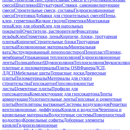
смеси
Шпатлевки
Штукатурки
Стяжки, самонивелирующие
смеси
Строительные смеси, составы
Гидроизоляционные
смеси
Грунтовки
Добавки для строительных смесей
Пены,
клеи, герметики
Жидкие гвозди
Герметики
Монтажная
пена
Клеи для обоев
Клеи для напольных
покрытий
Очистители, растворители
Фиксаторы
резьбы
Клеи
Герметики, пены
Кирпичи, блоки, тротуарная
плитка
Кирпичи
Строительные блоки
Тротуарная
плитка
Изоляционные материалы
Минеральная
вата
Экструдированный пенополистирол
Пенопласт
Пленки,
мембраны
Отражающая теплоизоляция
Гидроизоляционные
ленты
Поликарбонат
Шумоизоляция
Теплоизоляция
Звукоизоляц
плитные и пиломатериалы
Плиты OSB
Фанера
ДСП,
ЛДСП
Мебельные щиты
Террасные доски
Древесные
плиты
Пиломатериалы
Материалы для сухого
строительства
Гипсокартон
Гипсоволокнистые
листы
Цементные плиты
Профили для
гипсокартона
Комплектующие для гипсокартона
Ленты
армирующие
Уплотнительные ленты
Гипсовые и цементные
плиты
Вентиляторы вытяжные
Системы воздуховодов
Решетки
вентиляционные, диффузоры
Кровля и водосток
Черепица и
кровельные материалы
Водосточные системы
Поверхностный
водоотвод
Кровельные софиты
Доборные элементы
кровли
Гидроизоляционные