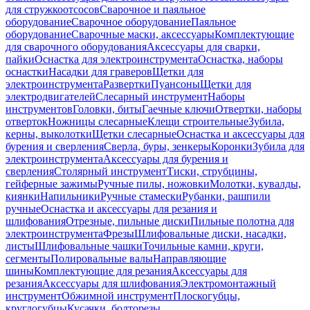
для стружкоотсосов
Сварочное и паяльное
оборудование
Сварочное оборудование
Паяльное
оборудование
Сварочные маски, аксессуары
Комплектующие
для сварочного оборудования
Аксессуары для сварки,
пайки
Оснастка для электроинструмента
Оснастка, наборы
оснастки
Насадки для граверов
Щетки для
электроинструмента
Развертки
Пуансоны
Щетки для
электродвигателей
Слесарный инструмент
Наборы
инструментов
Головки, биты
Гаечные ключи
Отвертки, наборы
отверток
Ножницы слесарные
Клещи строительные
Зубила,
керны, выколотки
Щетки слесарные
Оснастка и аксессуары для
бурения и сверления
Сверла, буры, зенкеры
Коронки
Зубила для
электроинструмента
Аксессуары для бурения и
сверления
Столярный инструмент
Тиски, струбцины,
гейферные зажимы
Ручные пилы, ножовки
Молотки, кувалды,
киянки
Напильники
Ручные стамески
Рубанки, рашпили
ручные
Оснастка и аксессуары для резания и
шлифования
Отрезные, пильные диски
Пильные полотна для
электроинструмента
Фрезы
Шлифовальные диски, насадки,
листы
Шлифовальные чашки
Точильные камни, круги,
сегменты
Полировальные валы
Направляющие
шины
Комплектующие для резания
Аксессуары для
резания
Аксессуары для шлифования
Электромонтажный
инструмент
Обжимной инструмент
Плоскогубцы,
круглогубцы
Кусачки, болторезы,