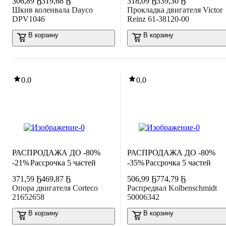
306
,
89 Ҕ
319,68 Ҕ
318
,
09 Ҕ
339,30 Ҕ
Шкив коленвала Dayco
Прокладка двигателя Victor
DPV1046
Reinz 61-38120-00
В корзину
В корзину
0.0
0.0
РАСПРОДАЖА ДО -80%
РАСПРОДАЖА ДО -80%
-21%
Рассрочка 5 частей
-35%
Рассрочка 5 частей
371
,
59 Ҕ
469,87 Ҕ
506
,
99 Ҕ
774,79 Ҕ
Опора двигателя Corteco
Распредвал Kolbenschmidt
21652658
50006342
В корзину
В корзину