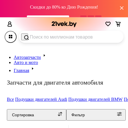
Скидки до 80% ко Дню Рождения!
промокод HAPPY22
01
дн
04
:
09
:
12
Автозапчасти
Авто и мото
Главная
Запчасти для двигателя автомобиля
Все
Подушки двигателей Audi
Подушки двигателей BMW
П
Сортировка
Фильтр
0.0
0.0