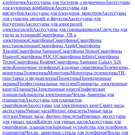
хлебопечек
Аксессуары для тостеров, сэндвичниц
Аксессуары
для кухонных комбайнов
Аксессуары для
мясорубок
Аксессуары для блендеров, миксеров
Аксессуары
для сушилок овощей и фруктов
Аксессуары для
йогуртниц
Аксессуары для аэрогрилей,
электрогрилей
Аксессуары для соковыжималок
Средства для
ухода за техникой
Смартфоны, ТВ и
электроника
Смартфоны
Смартфоны
Смартфоны
восстановленные
Смартфоны Apple
Смартфоны
Xiaomi
Смартфоны Samsung
Смартфоны Honor
Смартфоны
Huawei
Смартфоны POCO
Смартфоны Infinix
Смартфоны
Tecno
Смартфоны Realme
Смартфоны Samsung Galaxy S26
series
Кнопочные телефоны
Складные смартфоны
Телевизоры,
мониторы
Телевизоры
Мониторы
Мониторы-телевизоры
ТВ-
приставки и медиаплееры
Проекторы
Проекционные
экраны
Профессиональные дисплеи
Планшеты, электронные
книги
Планшеты
Электронные книги
Графические
планшеты
Блокноты электронные
Чехлы, бамперы для
планшетов
Аксессуары для планшетов,
смартфонов
Аксессуары для электронных книг
Смарт-часы,
аксессуары
Умные часы
Фитнес-браслеты
Умные часы
детские
Умные часы, фитнес-браслеты
Ремешки, аксессуары
для умных часов
Кабели для умных часов
Аксессуары для
смартфонов, планшетов
Зарядные устройства для телефонов,
планшетов
Чехлы, защитные стекла для телефонов
Чехлы для