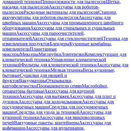
домашней техники
Принадлежности для пылесосов
Щетки,
насадки для пылесосов
Аксессуары для роботов-
пылесосов
Расходные материалы для пылесосов
Станции,
аккумуляторы для роботов-пылесосов
Аксессуары для
швейных машин
Аксессуары для промышленного швейного
оборудования
Аксессуары для стиральных и сушильных
машин
Аксессуары для пароочистителей,
отпаривателей
Аксессуары для стеклоочистителей
Техника для
измельчения продуктов
Блендеры
Кухонные комбайны,
измельчители
Планетарные
миксеры
Миксеры
Мясорубки
Ломтерезки
Комплектующие для
климатической техники
Управление климатической
техникой
Фильтры для климатической техники
Аксессуары для
климатической техники
Мелкая техника
Весы кухонные,
бытовые
Сушилки для овощей и
фруктов
Вакууматоры
Открывалки,
картофелечистки
Проращиватели семян
Маслобойки,
сепараторы бытовые
Аксессуары для крупной
техники
Аксессуары для вытяжек
Аксессуары для плит и
духовок
Аксессуары для холодильников
Аксессуары для
посудомоечных машин
Средства для посудомоечных
машин
Средства для ухода за техникой
Аксессуары для
кухонной техники
Аксессуары для микроволновых
печей
Вакуумные пакеты, контейнеры
Аксессуары для
кофемашин
Аксессуары для мультиварок,