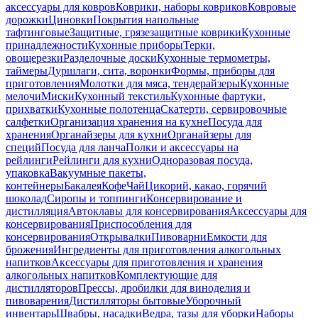
аксессуары для ковров
Коврики, наборы ковриков
Ковровые
дорожки
Циновки
Покрытия напольные
тафтинговые
Защитные, грязезащитные коврики
Кухонные
принадлежности
Кухонные приборы
Терки,
овощерезки
Разделочные доски
Кухонные термометры,
таймеры
Дуршлаги, сита, воронки
Формы, приборы для
приготовления
Молотки для мяса, тендерайзеры
Кухонные
мелочи
Миски
Кухонный текстиль
Кухонные фартуки,
прихватки
Кухонные полотенца
Скатерти, сервировочные
салфетки
Организация хранения на кухне
Посуда для
хранения
Органайзеры для кухни
Органайзеры для
специй
Посуда для ланча
Полки и аксессуары на
рейлинги
Рейлинги для кухни
Одноразовая посуда,
упаковка
Вакуумные пакеты,
контейнеры
Бакалея
Кофе
Чай
Цикорий, какао, горячий
шоколад
Сиропы и топпинги
Консервирование и
дистилляция
Автоклавы для консервирования
Аксессуары для
консервирования
Приспособления для
консервирования
Открывалки
Пивоварни
Емкости для
брожения
Ингредиенты для приготовления алкогольных
напитков
Аксессуары для приготовления и хранения
алкогольных напитков
Комплектующие для
дистилляторов
Прессы, дробилки для виноделия и
пивоварения
Дистилляторы бытовые
Уборочный
инвентарь
Швабры, насадки
Ведра, тазы для уборки
Наборы