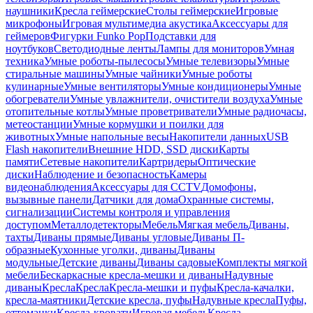
наушники
Кресла геймерские
Столы геймерские
Игровые
микрофоны
Игровая мультимедиа акустика
Аксессуары для
геймеров
Фигурки Funko Pop
Подставки для
ноутбуков
Светодиодные ленты
Лампы для мониторов
Умная
техника
Умные роботы-пылесосы
Умные телевизоры
Умные
стиральные машины
Умные чайники
Умные роботы
кулинарные
Умные вентиляторы
Умные кондиционеры
Умные
обогреватели
Умные увлажнители, очистители воздуха
Умные
отопительные котлы
Умные проветриватели
Умные радиочасы,
метеостанции
Умные кормушки и поилки для
животных
Умные напольные весы
Накопители данных
USB
Flash накопители
Внешние HDD, SSD диски
Карты
памяти
Сетевые накопители
Картридеры
Оптические
диски
Наблюдение и безопасность
Камеры
видеонаблюдения
Аксессуары для CCTV
Домофоны,
вызывные панели
Датчики для дома
Охранные системы,
сигнализации
Системы контроля и управления
доступом
Металлодетекторы
Мебель
Мягкая мебель
Диваны,
тахты
Диваны прямые
Диваны угловые
Диваны П-
образные
Кухонные уголки, диваны
Диваны
модульные
Детские диваны
Диваны садовые
Комплекты мягкой
мебели
Бескаркасные кресла-мешки и диваны
Надувные
диваны
Кресла
Кресла
Кресла-мешки и пуфы
Кресла-качалки,
кресла-маятники
Детские кресла, пуфы
Надувные кресла
Пуфы,
оттоманки
Кресла-кровати
Игровая мебель
Кресла