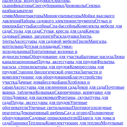
пылесосы, воздуходувки
Аэраторы,
скарификаторы
Снегоуборщики
Дровоколы
Сеялки,
разбрасыватели
семян
Минитракторы
Миникультиваторы
Мойки высокого
давления
Наборы садового электроинструмента
Отдых и
пикник
Батуты
Бассейны
Спа-бассейны
Комплекты мебели для
сада
Столы для сада
Стулья, кресла для сада
Качели
садовые
Гамаки, шезлонги
Раскладушки
Зонты,
тенты
Аксессуары для садовой мебели
Грили
Мангалы,
коптильни
Детская площадка
Сумки-
холодильники
Портативные колонки и
аудиосистемы
Оборудование для участка
Бытовые насосы
Люки
канализационные
Пруды, аксессуары для прудов
Фильтры,
насосы, стерилизаторы для прудов
Компрессоры для
прудов
Станции биологической очистки
Запчасти и
комплектующие для оборудования
Благоустройство
участка
Дачные дома
Беседки
Бани
Хозблоки и
сараи
Аксессуары для озеленения сада
Декор для сада
Почтовые
ящики, таблички
Козырьки
Скворечники, кормушки для
птиц
Домики для насекомых
Фонтаны, скульптуры для
сада
Пруды, аксессуары для прудов
Уличные
обогреватели
Уличные светильники
Противогололедные
реагенты
Декоративный щебень
Сад и огород
Поливочное
оборудование
Садовые опрыскиватели
Шланги для дома и
сада
Парники
Теплицы
Комплектующие для теплиц
Модульные