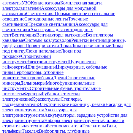
автоматы
УЗО
Конденсаторы
Комплексная защита
электродвигателей
Аксессуары для модульной
автоматики
Светотехника
Промышленное и сигнальное
освещение
Светодиодные ленты
Точечные
светильники
Трековые светильники
Аксессуары для
светотехники
Аксессуары для светодиодных
лент
Вентиляция
Вентиляторы вытяжные
Вентиляторы
канальные
Системы воздуховодов
Решетки вентиляционные,
диффузоры
Проветриватели
Люки
Люки ревизионные
Люки
под плитку
Люки напольные
Люки под
покраску
Строительный
инструмент
Электроинструмент
Шуруповерты,
гайковерты
Шлифмашины
Циркулярные, сабельные
пилы
Перфораторы, отбойные
молотки
Электролобзики
Дрели
Строительные
миксеры
Дальномеры
Многофункциональные
инструменты
Строительные фены
Строительные
пистолеты
Фрезеры
Рубанки, стамески
электрические
Краскопульты
Степлеры,
гвоздезабиватели
Электрические ножницы, резаки
Насадки для
электроинструмента
Аксессуары для
электроинструмента
Аккумуляторы, зарядные устройства для
электроинструмента
Наборы электроинструмента
Силовая и
строительная техника
Бетоносмесители
Генераторы
Тали,
тельферы
Такелаж
Виброплиты, глубинные