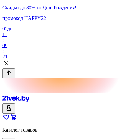
Скидки до 80% ко Дню Рождения!
промокод HAPPY22
02
дн
11
:
09
:
21
Каталог товаров