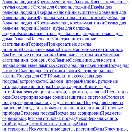
балкона, лоджии
Кресла-мешки для балкона
Кресла подвесные,
стулья садовые
Столы для балкона, лоджии
Шкафы для
балкона, лоджии
Дверцы жалюзийные
Системы хранения для
балкона, лоджии
Журнальные столы, столы-книги
Тумбы для
балкона, лоджии
Кресла-качалки, кресла-маятники
Стулья для
балкона, лоджии
Кресла, пуфы для балкона,
лоджии
Компактные столы для балкона, лоджии
Товары для
дома, бакалея
Освещение
Люстры, потолочные
светильники
Торшеры
Прикроватные лампы,
ночники
Настольные лампы
Споты
Настенные светильники,
бра
Точечные светильники
Трековые светильники
Уличные
светильники, фонари, бра
Лампы
Освещение для картин,
зеркал
Кольцевые лампы
Аксессуары для освещения
Посуда для
готовки
Сковороды, сотейники, воки
Кастрюли, ковши,
казаны
Посуда для СВЧ
Крышки и аксессуары для
посуды
Гастроемкости
Жалюзи, шторы
Жалюзи, рулонные
шторы, римские шторы
Шторы, гардины
Карнизы для
штор
Комплектующие для штор, карнизов, жалюзи
Пленки для
окон
Электроприводные солнцезащитные системы
Столовая
посуда, сервировка
Посуда для напитков
Посуда для горячих
напитков
Посуда для подачи и хранения напитков
Столовые
приборы
Столовая посуда
Посуда для сервировки
Предметы
сервировки
Детская столовая посуда
Декор
Зеркала
Кашпо,
стойки для цветов
Картины, постеры
Часы
интерьерные
Искусственные цветы, растения
Вазы
Ключницы,