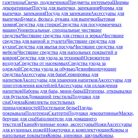
газетницы
Свечи, подсвечники
Предметы интерьера
Ширмы
декоративные
Посуда для выпечки, запекания
Формы для
выпечки, запекания
Посуда для запекания
Аксессуары для
выпечки
Бумага, фольга, рукава для выпечки
Бытовая
химия
Средства для стирки
Средства для посудомоечных
машин
Универсальные, специальные чистящие
средства
Чистящие средства для стекол и зеркал
Чистящие
средства для ванной и туалета
Чистящие средства для
кухни
Средства для мытья посуды
Чистящие средства для
мебели
Чистящие средства для напольных покрытий и
ковров
Средства для ухода за техникой
Освежители
воздуха
Средства от насекомых
Средства ухода за
одеждой
Средства ухода за обувью
Дезинфицирующие
средства
Аксессуары для бара
Сервировка для
напитков
Аксессуары для хранения напитков
Аксессуары для
приготовления коктейлей
Аксессуары для охлаждения
напитков
Наборы для бара, мини-бары
Штопоры, открывалки
для бутылок
Домашний текстиль
Подушки для
сна
Одеяла
Комплекты постельных
принадлежностей
Постельное белье
Пледы,
покрывала
Полотенца
Скатерти
Подушки декоративные
Маски,
беруши для сна
Наполнители для домашнего
текстиля
Ткани
Кухонные ножи, аксессуары
Ножи
Аксессуары
для кухонных ножей
Ножеточки и комплектующие
Ковры и
напольные покрытия
Ковры, циновки, шкуры
Ковры,