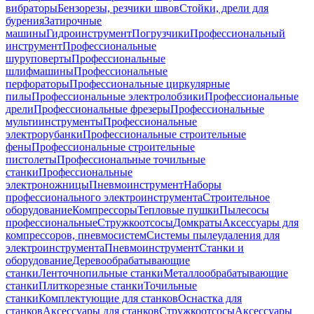
вибраторы
Бензорезы, резчики швов
Стойки, дрели для
бурения
Затирочные
машины
Гидроинструмент
Погрузчики
Профессиональный
инструмент
Профессиональные
шуруповерты
Профессиональные
шлифмашины
Профессиональные
перфораторы
Профессиональные циркулярные
пилы
Профессиональные электролобзики
Профессиональные
дрели
Профессиональные фрезеры
Профессиональные
мультиинструменты
Профессиональные
электрорубанки
Профессиональные строительные
фены
Профессиональные строительные
пистолеты
Профессиональные точильные
станки
Профессиональные
электроножницы
Пневмоинструмент
Наборы
профессионального электроинструмента
Строительное
оборудование
Компрессоры
Тепловые пушки
Пылесосы
профессиональные
Стружкоотсосы
Домкраты
Аксессуары для
компрессоров, пневмосистем
Системы пылеудаления для
электроинструмента
Пневмоинструмент
Станки и
оборудование
Деревообрабатывающие
станки
Ленточнопильные станки
Металлообрабатывающие
станки
Плиткорезные станки
Точильные
станки
Комплектующие для станков
Оснастка для
станков
Аксессуары для станков
Стружкоотсосы
Аксессуары