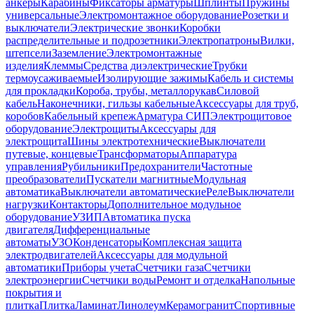
анкеры
Карабины
Фиксаторы арматуры
Шплинты
Пружины
универсальные
Электромонтажное оборудование
Розетки и
выключатели
Электрические звонки
Коробки
распределительные и подрозетники
Электропатроны
Вилки,
штепсели
Заземление
Электромонтажные
изделия
Клеммы
Средства диэлектрические
Трубки
термоусаживаемые
Изолирующие зажимы
Кабель и системы
для прокладки
Короба, трубы, металлорукав
Силовой
кабель
Наконечники, гильзы кабельные
Аксессуары для труб,
коробов
Кабельный крепеж
Арматура СИП
Электрощитовое
оборудование
Электрощиты
Аксессуары для
электрощита
Шины электротехнические
Выключатели
путевые, концевые
Трансформаторы
Аппаратура
управления
Рубильники
Предохранители
Частотные
преобразователи
Пускатели магнитные
Модульная
автоматика
Выключатели автоматические
Реле
Выключатели
нагрузки
Контакторы
Дополнительное модульное
оборудование
УЗИП
Автоматика пуска
двигателя
Дифференциальные
автоматы
УЗО
Конденсаторы
Комплексная защита
электродвигателей
Аксессуары для модульной
автоматики
Приборы учета
Счетчики газа
Счетчики
электроэнергии
Счетчики воды
Ремонт и отделка
Напольные
покрытия и
плитка
Плитка
Ламинат
Линолеум
Керамогранит
Спортивные