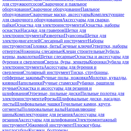
для стружкоотсосов
Сварочное и паяльное
оборудование
Сварочное оборудование
Паяльное
оборудование
Сварочные маски, аксессуары
Комплектующие
для сварочного оборудования
Аксессуары для сварки,
пайки
Оснастка для электроинструмента
Оснастка, наборы
оснастки
Насадки для граверов
Щетки для
электроинструмента
Развертки
Пуансоны
Щетки для
электродвигателей
Слесарный инструмент
Наборы
инструментов
Головки, биты
Гаечные ключи
Отвертки, наборы
отверток
Ножницы слесарные
Клещи строительные
Зубила,
керны, выколотки
Щетки слесарные
Оснастка и аксессуары для
бурения и сверления
Сверла, буры, зенкеры
Коронки
Зубила для
электроинструмента
Аксессуары для бурения и
сверления
Столярный инструмент
Тиски, струбцины,
гейферные зажимы
Ручные пилы, ножовки
Молотки, кувалды,
киянки
Напильники
Ручные стамески
Рубанки, рашпили
ручные
Оснастка и аксессуары для резания и
шлифования
Отрезные, пильные диски
Пильные полотна для
электроинструмента
Фрезы
Шлифовальные диски, насадки,
листы
Шлифовальные чашки
Точильные камни, круги,
сегменты
Полировальные валы
Направляющие
шины
Комплектующие для резания
Аксессуары для
резания
Аксессуары для шлифования
Электромонтажный
инструмент
Обжимной инструмент
Плоскогубцы,
круглогубцы
Кусачки, болторезы,