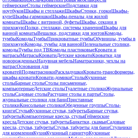
геймерские
Столы геймерские
Подставки для
ноутбуков
Шкафы и стеллажи
Шкафы
Стенки, горки
Шкафы-
купе
Шкафы-гармошки
Шкафы-пеналы для жилой
комнаты
Шкафы с витриной, буфеты
Шкафы, секции в
прихожую
Полки, стеллажи, системы хранения
Шкафы для
ванной комнаты
Вешалки, подставки для зонтов
Комоды,
тумбы
Комоды
Тумбы
Прикроватные тумбы
Обувницы, тумбы в
прихожую
Комоды, тумбы для ванной
Пеленальные столики,
комоды
Тумбы под ТВ
Комоды пластиковые
Кровати и
матрасы
Матрасы
Кровати
Детские кровати
Кроватки для
новорожденных
Надувная мебель
Наматрасники, чехлы на
матрас
Основания для
кроватей
Подматрасники
Раскладушки
Кровати-трансформеры,
шкафы-кровати
Кровати-домики
Столы
Кухонные
столы
Барные столы
Столы письменные,
компьютерные
Детские столы
Туалетные столики
Журнальные
столы
Садовые столы
Растущие столы и парты
Столы,
журнальные столики для бани
Приставные
столики
Консольные столики
Обеденные группы
Столы-
книги
Стулья
Кухонные стулья, табуреты
Барные стулья,
табуреты
Компьютерные кресла, стулья
Геймерские
кресла
Детские стулья, табуреты
Банкетки, скамьи
Садовые
кресла, стулья, табуреты
Стулья, табуреты для бани
Стульчики
для кормления
Кухня
Кухонный гарнитур
Кухонные