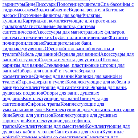
гарнитуры
Биде
Писсуары
Полотенцесушители
Спа-бассейны с
гидромассажем
Водоснабжение
Водонагреватели
Бытовые
насосы
Проточные фильтры для воды
Фильтры-
кувшины
Картриджи, комплектующие для проточных
фильтров
Магистральные фильтры, системы
сантехнические
Аксессуары для магистральных фильтров,
систем сантехнических
Трубы полипропиленовые
Фитинги
полипропиленовые
Расширительные баки,
гидроаккумуляторы
Обустройство ванной комнаты и
туалета
Мебель для ванной
Зеркала для ванной
Аксессуары для
ванной и туалета
Сиденья и чехлы для унитаза
Шторки,
карнизы для ванны
Стеклянные, пластиковые шторки для
ванны
Наборы для ванной и туалета
Зеркала
косметические
Сиденья для ванны
Коврики для ванной и
туалета
Экран-дверки в туалет
Комплектующие для мебели в
ванную
Комплектующие для сантехники
Экраны для ванн,
душевых поддонов
Опоры для ванн, душевых
поддонов
Комплектующие для ванн
Плинтусы для
сантехники
Сифоны, трапы
Комплектующие для
умывальников, моек
Комплектующие для унитазов, писсуаров,
биде
Бачки для унитазов
Комплектующие для душевых
гарнитуров
Комплектующие для сифонов,
трапов
Комплектующие для смесителей
Комплектующие для
душевых кабин, уголков
Сантехника для кухни
Кухонные
мойки
Кухонные мойки со смесителями
Смесители для