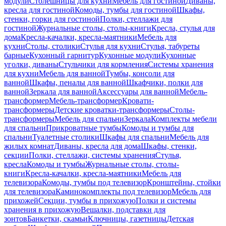
модули
Столешницы для кухни
Мебель для гостиной
Диваны,
кресла для гостиной
Комоды, тумбы для гостиной
Шкафы,
стенки, горки для гостиной
Полки, стеллажи для
гостиной
Журнальные столы, столы-книги
Кресла, стулья для
дома
Кресла-качалки, кресла-маятники
Мебель для
кухни
Столы, столики
Стулья для кухни
Стулья, табуреты
барные
Кухонный гарнитур
Кухонные модули
Кухонные
уголки, диваны
Стульчики для кормления
Системы хранения
для кухни
Мебель для ванной
Тумбы, консоли для
ванной
Шкафы, пеналы для ванной
Шкафчики, полки для
ванной
Зеркала для ванной
Аксессуары для ванной
Мебель-
трансформер
Мебель-трансформер
Кровати-
трансформеры
Детские кроватки-трансформеры
Столы-
трансформеры
Мебель для спальни
Зеркала
Комплекты мебели
для спальни
Прикроватные тумбы
Комоды и тумбы для
спальни
Туалетные столики
Шкафы для спальни
Мебель для
жилых комнат
Диваны, кресла для дома
Шкафы, стенки,
секции
Полки, стеллажи, системы хранения
Стулья,
кресла
Комоды и тумбы
Журнальные столы, столы-
книги
Кресла-качалки, кресла-маятники
Мебель для
телевизора
Комоды, тумбы под телевизор
Кронштейны, стойки
для телевизора
Каминокомплекты под телевизор
Мебель для
прихожей
Секции, тумбы в прихожую
Полки и системы
хранения в прихожую
Вешалки, подставки для
зонтов
Банкетки, скамьи
Ключницы, газетницы
Детская