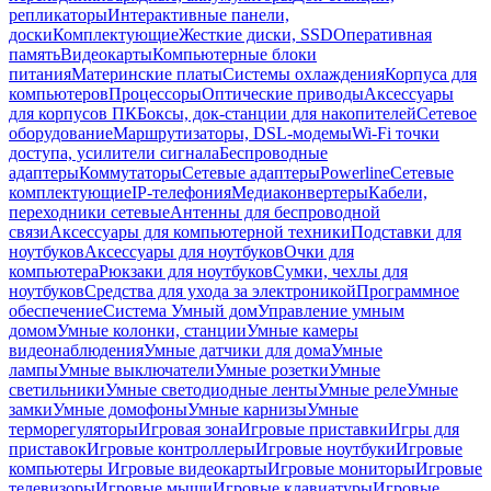
репликаторы
Интерактивные панели,
доски
Комплектующие
Жесткие диски, SSD
Оперативная
память
Видеокарты
Компьютерные блоки
питания
Материнские платы
Системы охлаждения
Корпуса для
компьютеров
Процессоры
Оптические приводы
Аксессуары
для корпусов ПК
Боксы, док-станции для накопителей
Сетевое
оборудование
Маршрутизаторы, DSL-модемы
Wi-Fi точки
доступа, усилители сигнала
Беспроводные
адаптеры
Коммутаторы
Сетевые адаптеры
Powerline
Сетевые
комплектующие
IP-телефония
Медиаконвертеры
Кабели,
переходники сетевые
Антенны для беспроводной
связи
Аксессуары для компьютерной техники
Подставки для
ноутбуков
Аксессуары для ноутбуков
Очки для
компьютера
Рюкзаки для ноутбуков
Сумки, чехлы для
ноутбуков
Средства для ухода за электроникой
Программное
обеспечение
Система Умный дом
Управление умным
домом
Умные колонки, станции
Умные камеры
видеонаблюдения
Умные датчики для дома
Умные
лампы
Умные выключатели
Умные розетки
Умные
светильники
Умные светодиодные ленты
Умные реле
Умные
замки
Умные домофоны
Умные карнизы
Умные
терморегуляторы
Игровая зона
Игровые приставки
Игры для
приставок
Игровые контроллеры
Игровые ноутбуки
Игровые
компьютеры
Игровые видеокарты
Игровые мониторы
Игровые
телевизоры
Игровые мыши
Игровые клавиатуры
Игровые