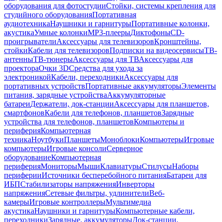
оборудования для фотостудии
Стойки, системы крепления для
студийного оборудования
Портативная
аудиотехника
Наушники и гарнитуры
Портативные колонки,
акустика
Умные колонки
MP3-плееры
Диктофоны
CD-
проигрыватели
Аксессуары для телевизоров
Кронштейны,
стойки
Кабели для телевизоров
Подписки на видеосервисы
ТВ-
антенны
ТВ-тюнеры
Аксессуары для ТВ
Аксессуары для
проектора
Очки 3D
Средства для ухода за
электроникой
Кабели, переходники
Аксессуары для
портативных устройств
Портативные аккумуляторы
Элементы
питания, зарядные устройства
Аккумуляторные
батареи
Держатели, док-станции
Аксессуары для планшетов,
смартфонов
Кабели для телефонов, планшетов
Зарядные
устройства для телефонов, планшетов
Компьютеры и
периферия
Компьютерная
техника
Ноутбуки
Планшеты
Моноблоки
Компьютеры
Игровые
компьютеры
Игровые консоли
Серверное
оборудование
Компьютерная
периферия
Мониторы
Мыши
Клавиатуры
Стилусы
Наборы
периферии
Источники бесперебойного питания
Батареи для
ИБП
Стабилизаторы напряжения
Инверторы
напряжения
Сетевые фильтры, удлинители
Веб-
камеры
Игровые контроллеры
Мультимедиа
акустика
Наушники и гарнитуры
Компьютерные кабели,
переходники
Зарядные, аккумуляторы
Док-станции,