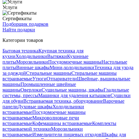
Услуги
Сертификаты
Подборщик подарков
Найти подарки
Категории товаров
Бытовая техника
Крупная техника для
кухни
Холодильники
Вытяжки
Кухонные
плиты
Морозильники
Посудомоечные машины
Настольные
плиты
Винные шкафы
Мини-холодильники
Техника для ухода
за одеждой
Стиральные машины
Стиральные машины
встраиваемые
Утюги
Отпариватели
Швейные, вышивальные
машины
Промышленные швейные
машины
Оверлоки
Сушильные машины, шкафы
Гладильные
системы, прессы
Машинки для удаления катышков
Сушилки
для обуви
Встраиваемая техника, оборудование
Варочные
панели
Духовые шкафы
Холодильники
встраиваемые
Посудомоечные машины
встраиваемые
Микроволновые печи
встраиваемые
Кофемашины встраиваемые
Комплекты
встраиваемой техники
Морозильники
встраиваемые
Измельчители пищевых отходов
Шкафы для