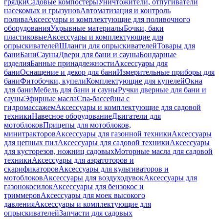
грядки
Садовые компостеры
Уничтожители, отпугиватели
насекомых и грызунов
Автоматизация и контроль
полива
Аксессуары и комплектующие для поливочного
оборудования
Укрывные материалы
Бочки, баки
пластиковые
Аксессуары и комплектующие для
опрыскивателей
Шланги для опрыскивателей
Товары для
бани
Бани
Сауны
Двери для бани и сауны
Бондарные
изделия
Банные принадлежности
Аксессуары для
бани
Оснащение и декор для бани
Измерительные приборы для
бани
Фитобочки, купели
Комплектующие для купелей
Окна
для бани
Мебель для бани и сауны
Ручки дверные для бани и
сауны
Эфирные масла
Спа-бассейны с
гидромассажем
Аксессуары и комплектующие для садовой
техники
Навесное оборудование
Двигатели для
мотоблоков
Прицепы для мотоблоков,
минитракторов
Аксессуары для газонной техники
Аксессуары
для цепных пил
Аксессуары для садовой техники
Аксессуары
для кусторезов, ножниц садовых
Моторные масла для садовой
техники
Аксессуары для аэратоторов и
скарификаторов
Аксессуары для культиваторов и
мотоблоков
Аксессуары для воздуходувок
Аксессуары для
газонокосилок
Аксессуары для бензокос и
триммеров
Аксессуары для моек высокого
давления
Аксессуары и комплектующие для
опрыскивателей
Запчасти для садовых