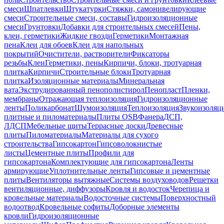
смеси
Шпатлевки
Штукатурки
Стяжки, самонивелирующие
смеси
Строительные смеси, составы
Гидроизоляционные
смеси
Грунтовки
Добавки для строительных смесей
Пены,
клеи, герметики
Жидкие гвозди
Герметики
Монтажная
пена
Клеи для обоев
Клеи для напольных
покрытий
Очистители, растворители
Фиксаторы
резьбы
Клеи
Герметики, пены
Кирпичи, блоки, тротуарная
плитка
Кирпичи
Строительные блоки
Тротуарная
плитка
Изоляционные материалы
Минеральная
вата
Экструдированный пенополистирол
Пенопласт
Пленки,
мембраны
Отражающая теплоизоляция
Гидроизоляционные
ленты
Поликарбонат
Шумоизоляция
Теплоизоляция
Звукоизоляц
плитные и пиломатериалы
Плиты OSB
Фанера
ДСП,
ЛДСП
Мебельные щиты
Террасные доски
Древесные
плиты
Пиломатериалы
Материалы для сухого
строительства
Гипсокартон
Гипсоволокнистые
листы
Цементные плиты
Профили для
гипсокартона
Комплектующие для гипсокартона
Ленты
армирующие
Уплотнительные ленты
Гипсовые и цементные
плиты
Вентиляторы вытяжные
Системы воздуховодов
Решетки
вентиляционные, диффузоры
Кровля и водосток
Черепица и
кровельные материалы
Водосточные системы
Поверхностный
водоотвод
Кровельные софиты
Доборные элементы
кровли
Гидроизоляционные