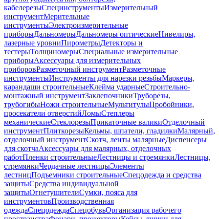
кабелерезы
Специнструменты
Измерительный
инструмент
Мерительные
инструменты
Электроизмерительные
приборы
Дальномеры
Дальномеры оптические
Нивелиры,
лазерные уровни
Пирометры
Детекторы и
тестеры
Толщиномеры
Специальные измерительные
приборы
Аксессуары для измерительных
приборов
Разметочный инструмент
Разметочные
инструменты
Инструменты для нарезки резьбы
Маркеры,
карандаши строительные
Клейма ударные
Строительно-
монтажный инструмент
Заклепочники
Труборезы,
трубогибы
Ножи строительные
Мультитулы
Пробойники,
просекатели отверстий
Ломы
Степлеры
механические
Стеклорезы
Прикаточные валики
Отделочный
инструмент
Плиткорезы
Кельмы, шпатели, гладилки
Малярный,
отделочный инструмент
Скотч, ленты малярные
Диспенсеры
для скотча
Аксессуары для малярных, отделочных
работ
Пленки строительные
Лестницы и стремянки
Лестницы,
стремянки
Чердачные лестницы
Элементы
лестниц
Подъемники строительные
Спецодежда и средства
защиты
Средства индивидуальной
защиты
Огнетушители
Сумки, пояса для
инструментов
Производственная
одежда
Спецодежда
Спецобувь
Организация рабочего
пространства
Фонари, прожекторы
Кейсы, ящики для