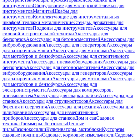
инструментов
Оборудование для мастерской
Тележки для
инструментов
Магниты
Шкафы для
инструментов
Комплектующие для инструментальных
шкафов
Стеллажи металлические
Стенды, держатели для
инструментов
Поддоны для инструментов
Аксессуары для
силовой и строительной техники
Аксессуары для
бензорезов
Аксессуары для бетоносмесителей
Аксессуары для
виброоборудования
Аксессуары для генераторов
Аксессуары
для затирочных машин
Аксессуары для мотопомп
Аксессуары
для мотобуров и бензобуров
Аксессуары для строительного
инструмента
Аксессуары пневмооборудования
Аксессуары для
бензорезов
Аксессуары для бетоносмесителей
Аксессуары для
виброоборудования
Аксессуары для генераторов
Аксессуары
для затирочных машин
Аксессуары для мотопомп
Аксессуары
для мотобуров и бензобуров
Аксессуары для
электроинструмента
Аксессуары для компрессоров,
пневмосистем
Аксессуары для сварки, пайки
Аксессуары для
станков
Аксессуары для стружкоотсосов
Аксессуары для
бурения и сверления
Аксессуары для резания
Аксессуары для
шлифования
Аксессуары для измерительных
приборов
Аксессуары для станков
Дом и сад
Садовая
техника
Триммеры, бензокосы
Цепные
пилы
Газонокосилки
Культиваторы, мотоблоки
Кусторезы,
садовые ножницы
Садовые, кормовые измельчители
Садовые