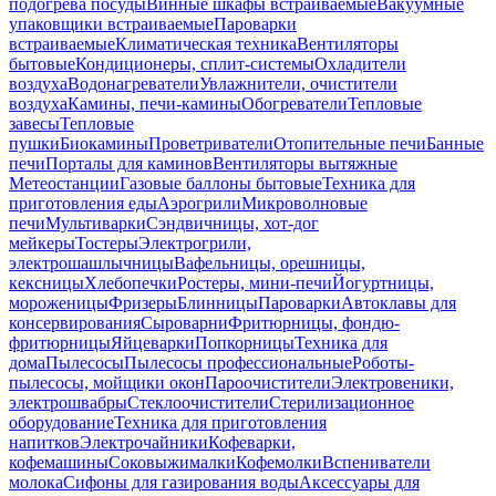
подогрева посуды
Винные шкафы встраиваемые
Вакуумные
упаковщики встраиваемые
Пароварки
встраиваемые
Климатическая техника
Вентиляторы
бытовые
Кондиционеры, сплит-системы
Охладители
воздуха
Водонагреватели
Увлажнители, очистители
воздуха
Камины, печи-камины
Обогреватели
Тепловые
завесы
Тепловые
пушки
Биокамины
Проветриватели
Отопительные печи
Банные
печи
Порталы для каминов
Вентиляторы вытяжные
Метеостанции
Газовые баллоны бытовые
Техника для
приготовления еды
Аэрогрили
Микроволновые
печи
Мультиварки
Сэндвичницы, хот-дог
мейкеры
Тостеры
Электрогрили,
электрошашлычницы
Вафельницы, орешницы,
кексницы
Хлебопечки
Ростеры, мини-печи
Йогуртницы,
мороженицы
Фризеры
Блинницы
Пароварки
Автоклавы для
консервирования
Сыроварни
Фритюрницы, фондю-
фритюрницы
Яйцеварки
Попкорницы
Техника для
дома
Пылесосы
Пылесосы профессиональные
Роботы-
пылесосы, мойщики окон
Пароочистители
Электровеники,
электрошвабры
Стеклоочистители
Стерилизационное
оборудование
Техника для приготовления
напитков
Электрочайники
Кофеварки,
кофемашины
Соковыжималки
Кофемолки
Вспениватели
молока
Сифоны для газирования воды
Аксессуары для