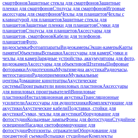
смартфонов
Защитные стекла для смартфонов
Защитные
пленки для смартфонов
Стилусы для смартфонов
Игровые
аксессуары для смартфонов
Чехлы для планшетов
Чехлы с
клавиатурой для планшетов
Защитные стекла для
планшетов
Защитные пленки для планшетов
Сумки для
планшетов
Стилусы для планшетов
Аксессуары для
планшетов, смартфонов
Кабели для телефонов,
планшетов
Фото,
видеосъемка
Фотоаппараты
Видеокамеры
Экшн-камеры
Карты
памяти
Объективы
Вспышки
Аксессуары для камер
Сумки и
чехлы для камер
Зарядные устройства, аккумуляторы для фото,
видеокамер
Аксессуары для объективов
Штативы
Цифровые
фоторамки
Аудиотехника
Мультимедиа акустика
Радиочасы,
метеостанции
Радиоприемники
Музыкальные
центры
Домашние кинотеатры
Акустические
системы
Проигрыватели виниловых пластинок
Аксессуары
для виниловых проигрывателей
Виниловые
пластинки
Инсталляционная акустика
Трансляционные
усилители
Аксессуары для аудиотехники
Комплектующие для
акустики
Акустические кабели
Подставки, стойки для
акустики
Сумки, чехлы для акустики
Оборудование для
фотостудии
Кольцевые лампы
Фоны для фотостудии
Студийное
освещение
Насадки светоформирующие для
фотостудии
Фотозонты, отражатели
Оборудование для
предметной съемки
Вспышки студийные
Комплекты