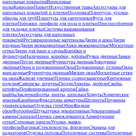
напольные покрытия
Виниловые
полы
Ковролин
Паркет
Искусственная трава
Аксессуары для
напольных покрытий и плитки
Подложка
Плинтусы, уголки,
обводы для труб
Плинтусы для сантехники
Фуги для
плитки
Порожки, профили для пола и плитки
Приспособления
для укладки плитки
Системы выравнивания
плитки
Аксессуары для напольных
покрытий
Реставрационные материалы
Двери и арки
Двери
входные
Двери межкомнатные
Арки межкомнатные
Москитные
сетки
Двери для бани и сауны
Коробки и
фурнитура
Наличники, коробки, доборы
Ручки дверные
Замки
дверные
Петли дверные
Фурнитура дверная
Доводчики
дверные
Окна и подоконники
Окна
Подоконники, отливы
Окна
мансардные
Фурнитура оконная
Мягкие окна
Москитные сетки
на окна
Жалюзи уличные
Пленки солнцезащитные
Крепежные
изделия
Саморезы, шурупы
Гвозди
Анкеры, дюбели
Скобы,
штифты
Перфорированный крепеж
Гайки,
шайбы
Заклепки
Болты, винты, шпильки
Хомуты
Химические
анкеры
Карабины
Фиксаторы арматуры
Шплинты
Пружины
универсальные
Отделка стен
Обои
Жидкие
обои
Фотообои
Штукатурки декоративные
Декоративный
камень
Скинали
Пленки самоклеящиеся
Армирующие
сетки
Стеновые панели
Уголки, маяки,
профили
Вагонка
Стеклохолсты, флизелин
Экраны для
радиаторов
Отделка потолка
Потолочные системы
Потолочные