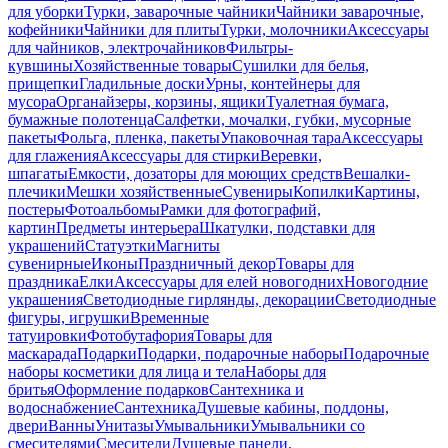
для уборки
Турки, заварочные чайники
Чайники заварочные,
кофейники
Чайники для плиты
Турки, молочники
Аксессуары
для чайников, электрочайников
Фильтры-
кувшины
Хозяйственные товары
Сушилки для белья,
прищепки
Гладильные доски
Урны, контейнеры для
мусора
Органайзеры, корзины, ящики
Туалетная бумага,
бумажные полотенца
Салфетки, мочалки, губки, мусорные
пакеты
Фольга, пленка, пакеты
Упаковочная тара
Аксессуары
для глажения
Аксессуары для стирки
Веревки,
шпагаты
Емкости, дозаторы для моющих средств
Вешалки-
плечики
Мешки хозяйственные
Сувениры
Копилки
Картины,
постеры
Фотоальбомы
Рамки для фотографий,
картин
Предметы интерьера
Шкатулки, подставки для
украшений
Статуэтки
Магниты
сувенирные
Иконы
Праздничный декор
Товары для
праздника
Елки
Аксессуары для елей новогодних
Новогодние
украшения
Светодиодные гирлянды, декорации
Светодиодные
фигуры, игрушки
Временные
татуировки
Фотобутафория
Товары для
маскарада
Подарки
Подарки, подарочные наборы
Подарочные
наборы косметики для лица и тела
Наборы для
бритья
Оформление подарков
Сантехника и
водоснабжение
Сантехника
Душевые кабины, поддоны,
двери
Ванны
Унитазы
Умывальники
Умывальники со
смесителями
Смесители
Душевые панели,