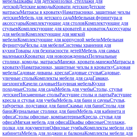
мебель
Шкафы для детской
Полки, стеллажи для
детской
Детские комоды
Кровати детские
Детские
матрасы
Матрасы в кроватку
Наматрасники, защитные чехлы
детские
Мебель для детского сада
Мебельная фурнитура и
аксессуары
Комплектующие для столов
Комплектующие для
стульев
Комплектующие для кроватей и кроваток
Аксессуары
для мебели
Комплектующие для мягкой
мебели
Комплектующие для корпусной мебели
Мебельная
фурнитура
Чехлы для мебели
Системы хранения для
кухни
Товары для безопасности детей
Мебель для самых
маленьких
Кроватки для новорожденных
Пеленальные
столики, комоды, матрасы
Манежи, кровати-манежи
Матрасы в
кроватку
Наматрасники, защитные чехлы в кроватку
Садовая
мебель
Садовые диваны, кресла
Садовые стулья
Садовые,
уличные столы
Комплекты мебели для сада
Гамаки,
шезлонги
Качели садовые
Надувная мебель
Кухни
походные
Столы для сада
Мебель для учебы
Столы, стулья
детские
Письменные столы
Растущие столы и парты
Растущие
кресла и стулья для учебы
Мебель для бани и сауны
Стулья,
табуретки, подставки для бани
Скамьи для бани
Столы для
бани
Журнальные столики для бани
Мебель для кабинета и
офиса
Столы офисные, компьютерные
Кресла, стулья для
офиса
Мягкая мебель для офиса
Шкафы офисные
Стеллажи,
полки для документов
Офисные тумбы
Комплекты мебели для
кабинета
Мебель для лоджии и балкона
Комплекты мебели для