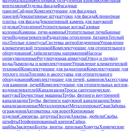
материалы
Шифер
Профнастил
Рулонная кровля
Кровельная
вентиляция
Отделка фасада
Фасадные
панели
Сайдинг
Комплектующие для фасадных
панелей
Декоративные штукатурки для фасада
Клинкерная
плитка для фасада
Декоративный камень для наружной
отделки
Отопление
Отопительные котлы
Газовые
колонки
Камины, печи-камины
Отопительные печи
Банные
печи
Водонагреватели
Радиаторы отопления, батареи
Теплый
пол
Теплые плинтусы
Системы антиобледенения
Управление
климатической техникой
Комплектующие для отопительного
оборудования
Стабилизаторы напряжения
Насосы
циркуляционные
Регулирующая арматура
Отвод и подвод
воды
Дымоходы и комплектующие
Управление климатической
техникой
Комплектующие для радиаторов
Комплектующие для
теплого пола
Топливо и аксессуары для отопительного
оборудования
Комплектующие для печей, каминов
Аксессуары
для каминов, печей
Комплектующие для отопительных котлов,
водонагревателей
Канализация
Тросы сантехнические,
вантузы
Прочистные машины
Трубы, фитинги внутренней
канализации
Трубы, фитинги наружной канализации
Люки
канализационные
Металлопрокат
Металлопрокат
Сваи
Заборы,
ограждения
Автоматика для ворот
Крепежные
изделия
Саморезы, шурупы
Гвозди
Анкеры, дюбели
Скобы,
штифты
Перфорированный крепеж
Гайки,
шайбы
Заклепки
Болты, винты, шпильки
Хомуты
Химические