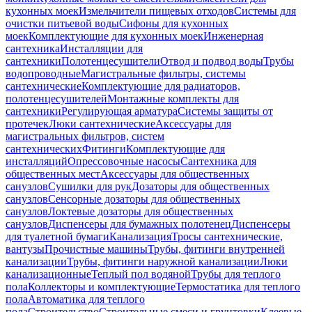
кухонных моек
Измельчители пищевых отходов
Системы для
очистки питьевой воды
Сифоны для кухонных
моек
Комплектующие для кухонных моек
Инженерная
сантехника
Инсталляции для
сантехники
Полотенцесушители
Отвод и подвод воды
Трубы
водопроводные
Магистральные фильтры, системы
сантехнические
Комплектующие для радиаторов,
полотенцесушителей
Монтажные комплекты для
сантехники
Регулирующая арматура
Системы защиты от
протечек
Люки сантехнические
Аксессуары для
магистральных фильтров, систем
сантехнических
Фитинги
Комплектующие для
инсталляций
Опрессовочные насосы
Сантехника для
общественных мест
Аксессуары для общественных
санузлов
Сушилки для рук
Дозаторы для общественных
санузлов
Сенсорные дозаторы для общественных
санузлов
Локтевые дозаторы для общественных
санузлов
Диспенсеры для бумажных полотенец
Диспенсеры
для туалетной бумаги
Канализация
Тросы сантехнические,
вантузы
Прочистные машины
Трубы, фитинги внутренней
канализации
Трубы, фитинги наружной канализации
Люки
канализационные
Теплый пол водяной
Трубы для теплого
пола
Коллекторы и комплектующие
Термостатика для теплого
пола
Автоматика для теплого
пола
Строительство
Строительные смеси и грунтовки
Клеевые