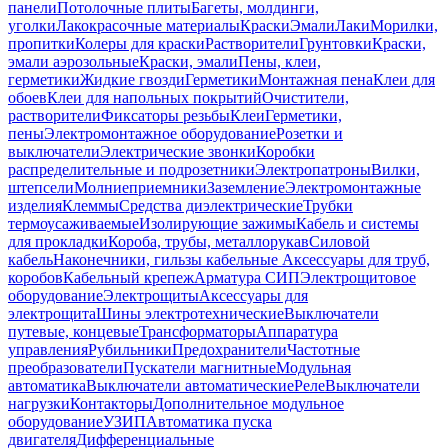
панели
Потолочные плиты
Багеты, молдинги,
уголки
Лакокрасочные материалы
Краски
Эмали
Лаки
Морилки,
пропитки
Колеры для краски
Растворители
Грунтовки
Краски,
эмали аэрозольные
Краски, эмали
Пены, клеи,
герметики
Жидкие гвозди
Герметики
Монтажная пена
Клеи для
обоев
Клеи для напольных покрытий
Очистители,
растворители
Фиксаторы резьбы
Клеи
Герметики,
пены
Электромонтажное оборудование
Розетки и
выключатели
Электрические звонки
Коробки
распределительные и подрозетники
Электропатроны
Вилки,
штепсели
Молниеприемники
Заземление
Электромонтажные
изделия
Клеммы
Средства диэлектрические
Трубки
термоусаживаемые
Изолирующие зажимы
Кабель и системы
для прокладки
Короба, трубы, металлорукав
Силовой
кабель
Наконечники, гильзы кабельные
Аксессуары для труб,
коробов
Кабельный крепеж
Арматура СИП
Электрощитовое
оборудование
Электрощиты
Аксессуары для
электрощита
Шины электротехнические
Выключатели
путевые, концевые
Трансформаторы
Аппаратура
управления
Рубильники
Предохранители
Частотные
преобразователи
Пускатели магнитные
Модульная
автоматика
Выключатели автоматические
Реле
Выключатели
нагрузки
Контакторы
Дополнительное модульное
оборудование
УЗИП
Автоматика пуска
двигателя
Дифференциальные