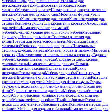
мебель
Шкафы для детской
Полки, стеллажи для
детской
Детские комоды
Кровати детские
Детские
матрасы
Матрасы в кроватку
Наматрасники, защитные чехлы
детские
Мебель для детского сада
Мебельная фурнитура и
аксессуары
Комплектующие для столов
Комплектующие для
стульев
Комплектующие для кроватей и кроваток
Аксессуары
для мебели
Комплектующие для мягкой
мебели
Комплектующие для корпусной мебели
Мебельная
фурнитура
Чехлы для мебели
Системы хранения для
кухни
Товары для безопасности детей
Мебель для самых
маленьких
Кроватки для новорожденных
Пеленальные
столики, комоды, матрасы
Манежи, кровати-манежи
Матрасы в
кроватку
Наматрасники, защитные чехлы в кроватку
Садовая
мебель
Садовые диваны, кресла
Садовые стулья
Садовые,
уличные столы
Комплекты мебели для сада
Гамаки,
шезлонги
Качели садовые
Надувная мебель
Кухни
походные
Столы для сада
Мебель для учебы
Столы, стулья
детские
Письменные столы
Растущие столы и парты
Растущие
кресла и стулья для учебы
Мебель для бани и сауны
Стулья,
табуретки, подставки для бани
Скамьи для бани
Столы для
бани
Журнальные столики для бани
Мебель для кабинета и
офиса
Столы офисные, компьютерные
Кресла, стулья для
офиса
Мягкая мебель для офиса
Шкафы офисные
Стеллажи,
полки для документов
Офисные тумбы
Комплекты мебели для
кабинета
Мебель для лоджии и балкона
Комплекты мебели для