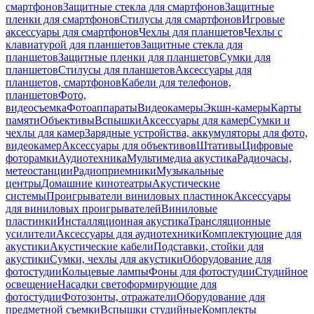
смартфонов
Защитные стекла для смартфонов
Защитные
пленки для смартфонов
Стилусы для смартфонов
Игровые
аксессуары для смартфонов
Чехлы для планшетов
Чехлы с
клавиатурой для планшетов
Защитные стекла для
планшетов
Защитные пленки для планшетов
Сумки для
планшетов
Стилусы для планшетов
Аксессуары для
планшетов, смартфонов
Кабели для телефонов,
планшетов
Фото,
видеосъемка
Фотоаппараты
Видеокамеры
Экшн-камеры
Карты
памяти
Объективы
Вспышки
Аксессуары для камер
Сумки и
чехлы для камер
Зарядные устройства, аккумуляторы для фото,
видеокамер
Аксессуары для объективов
Штативы
Цифровые
фоторамки
Аудиотехника
Мультимедиа акустика
Радиочасы,
метеостанции
Радиоприемники
Музыкальные
центры
Домашние кинотеатры
Акустические
системы
Проигрыватели виниловых пластинок
Аксессуары
для виниловых проигрывателей
Виниловые
пластинки
Инсталляционная акустика
Трансляционные
усилители
Аксессуары для аудиотехники
Комплектующие для
акустики
Акустические кабели
Подставки, стойки для
акустики
Сумки, чехлы для акустики
Оборудование для
фотостудии
Кольцевые лампы
Фоны для фотостудии
Студийное
освещение
Насадки светоформирующие для
фотостудии
Фотозонты, отражатели
Оборудование для
предметной съемки
Вспышки студийные
Комплекты