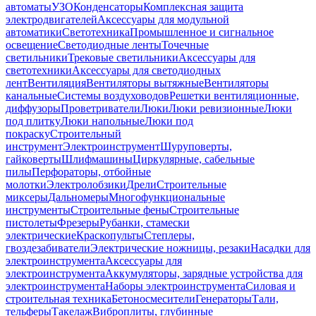
автоматы
УЗО
Конденсаторы
Комплексная защита
электродвигателей
Аксессуары для модульной
автоматики
Светотехника
Промышленное и сигнальное
освещение
Светодиодные ленты
Точечные
светильники
Трековые светильники
Аксессуары для
светотехники
Аксессуары для светодиодных
лент
Вентиляция
Вентиляторы вытяжные
Вентиляторы
канальные
Системы воздуховодов
Решетки вентиляционные,
диффузоры
Проветриватели
Люки
Люки ревизионные
Люки
под плитку
Люки напольные
Люки под
покраску
Строительный
инструмент
Электроинструмент
Шуруповерты,
гайковерты
Шлифмашины
Циркулярные, сабельные
пилы
Перфораторы, отбойные
молотки
Электролобзики
Дрели
Строительные
миксеры
Дальномеры
Многофункциональные
инструменты
Строительные фены
Строительные
пистолеты
Фрезеры
Рубанки, стамески
электрические
Краскопульты
Степлеры,
гвоздезабиватели
Электрические ножницы, резаки
Насадки для
электроинструмента
Аксессуары для
электроинструмента
Аккумуляторы, зарядные устройства для
электроинструмента
Наборы электроинструмента
Силовая и
строительная техника
Бетоносмесители
Генераторы
Тали,
тельферы
Такелаж
Виброплиты, глубинные