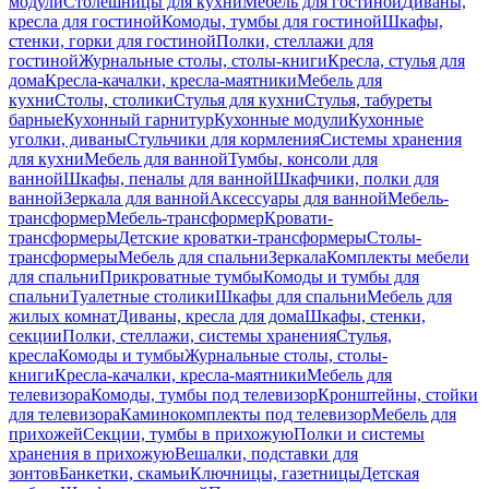
модули
Столешницы для кухни
Мебель для гостиной
Диваны,
кресла для гостиной
Комоды, тумбы для гостиной
Шкафы,
стенки, горки для гостиной
Полки, стеллажи для
гостиной
Журнальные столы, столы-книги
Кресла, стулья для
дома
Кресла-качалки, кресла-маятники
Мебель для
кухни
Столы, столики
Стулья для кухни
Стулья, табуреты
барные
Кухонный гарнитур
Кухонные модули
Кухонные
уголки, диваны
Стульчики для кормления
Системы хранения
для кухни
Мебель для ванной
Тумбы, консоли для
ванной
Шкафы, пеналы для ванной
Шкафчики, полки для
ванной
Зеркала для ванной
Аксессуары для ванной
Мебель-
трансформер
Мебель-трансформер
Кровати-
трансформеры
Детские кроватки-трансформеры
Столы-
трансформеры
Мебель для спальни
Зеркала
Комплекты мебели
для спальни
Прикроватные тумбы
Комоды и тумбы для
спальни
Туалетные столики
Шкафы для спальни
Мебель для
жилых комнат
Диваны, кресла для дома
Шкафы, стенки,
секции
Полки, стеллажи, системы хранения
Стулья,
кресла
Комоды и тумбы
Журнальные столы, столы-
книги
Кресла-качалки, кресла-маятники
Мебель для
телевизора
Комоды, тумбы под телевизор
Кронштейны, стойки
для телевизора
Каминокомплекты под телевизор
Мебель для
прихожей
Секции, тумбы в прихожую
Полки и системы
хранения в прихожую
Вешалки, подставки для
зонтов
Банкетки, скамьи
Ключницы, газетницы
Детская