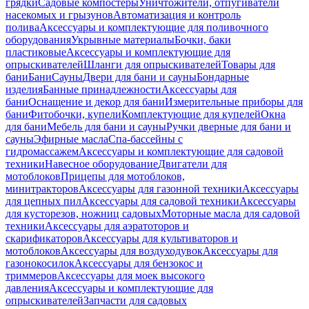
грядки
Садовые компостеры
Уничтожители, отпугиватели
насекомых и грызунов
Автоматизация и контроль
полива
Аксессуары и комплектующие для поливочного
оборудования
Укрывные материалы
Бочки, баки
пластиковые
Аксессуары и комплектующие для
опрыскивателей
Шланги для опрыскивателей
Товары для
бани
Бани
Сауны
Двери для бани и сауны
Бондарные
изделия
Банные принадлежности
Аксессуары для
бани
Оснащение и декор для бани
Измерительные приборы для
бани
Фитобочки, купели
Комплектующие для купелей
Окна
для бани
Мебель для бани и сауны
Ручки дверные для бани и
сауны
Эфирные масла
Спа-бассейны с
гидромассажем
Аксессуары и комплектующие для садовой
техники
Навесное оборудование
Двигатели для
мотоблоков
Прицепы для мотоблоков,
минитракторов
Аксессуары для газонной техники
Аксессуары
для цепных пил
Аксессуары для садовой техники
Аксессуары
для кусторезов, ножниц садовых
Моторные масла для садовой
техники
Аксессуары для аэратоторов и
скарификаторов
Аксессуары для культиваторов и
мотоблоков
Аксессуары для воздуходувок
Аксессуары для
газонокосилок
Аксессуары для бензокос и
триммеров
Аксессуары для моек высокого
давления
Аксессуары и комплектующие для
опрыскивателей
Запчасти для садовых