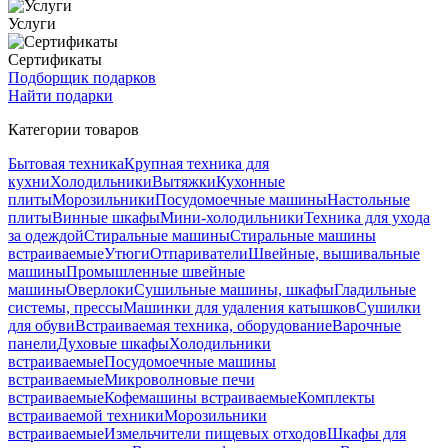
Услуги
Сертификаты
Подборщик подарков
Найти подарки
Категории товаров
Бытовая техника
Крупная техника для
кухни
Холодильники
Вытяжки
Кухонные
плиты
Морозильники
Посудомоечные машины
Настольные
плиты
Винные шкафы
Мини-холодильники
Техника для ухода
за одеждой
Стиральные машины
Стиральные машины
встраиваемые
Утюги
Отпариватели
Швейные, вышивальные
машины
Промышленные швейные
машины
Оверлоки
Сушильные машины, шкафы
Гладильные
системы, прессы
Машинки для удаления катышков
Сушилки
для обуви
Встраиваемая техника, оборудование
Варочные
панели
Духовые шкафы
Холодильники
встраиваемые
Посудомоечные машины
встраиваемые
Микроволновые печи
встраиваемые
Кофемашины встраиваемые
Комплекты
встраиваемой техники
Морозильники
встраиваемые
Измельчители пищевых отходов
Шкафы для