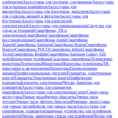
хлебопечек
Аксессуары для тостеров, сэндвичниц
Аксессуары
для кухонных комбайнов
Аксессуары для
мясорубок
Аксессуары для блендеров, миксеров
Аксессуары
для сушилок овощей и фруктов
Аксессуары для
йогуртниц
Аксессуары для аэрогрилей,
электрогрилей
Аксессуары для соковыжималок
Средства для
ухода за техникой
Смартфоны, ТВ и
электроника
Смартфоны
Смартфоны
Смартфоны
восстановленные
Смартфоны Apple
Смартфоны
Xiaomi
Смартфоны Samsung
Смартфоны Honor
Смартфоны
Huawei
Смартфоны POCO
Смартфоны Infinix
Смартфоны
Tecno
Смартфоны Realme
Смартфоны Samsung Galaxy S26
series
Кнопочные телефоны
Складные смартфоны
Телевизоры,
мониторы
Телевизоры
Мониторы
Мониторы-телевизоры
ТВ-
приставки и медиаплееры
Проекторы
Проекционные
экраны
Профессиональные дисплеи
Планшеты, электронные
книги
Планшеты
Электронные книги
Графические
планшеты
Блокноты электронные
Чехлы, бамперы для
планшетов
Аксессуары для планшетов,
смартфонов
Аксессуары для электронных книг
Смарт-часы,
аксессуары
Умные часы
Фитнес-браслеты
Умные часы
детские
Умные часы, фитнес-браслеты
Ремешки, аксессуары
для умных часов
Кабели для умных часов
Аксессуары для
смартфонов, планшетов
Зарядные устройства для телефонов,
планшетов
Чехлы, защитные стекла для телефонов
Чехлы для