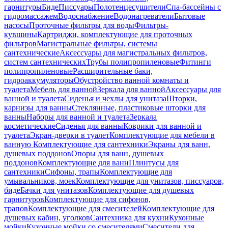
гарнитуры
Биде
Писсуары
Полотенцесушители
Спа-бассейны с
гидромассажем
Водоснабжение
Водонагреватели
Бытовые
насосы
Проточные фильтры для воды
Фильтры-
кувшины
Картриджи, комплектующие для проточных
фильтров
Магистральные фильтры, системы
сантехнические
Аксессуары для магистральных фильтров,
систем сантехнических
Трубы полипропиленовые
Фитинги
полипропиленовые
Расширительные баки,
гидроаккумуляторы
Обустройство ванной комнаты и
туалета
Мебель для ванной
Зеркала для ванной
Аксессуары для
ванной и туалета
Сиденья и чехлы для унитаза
Шторки,
карнизы для ванны
Стеклянные, пластиковые шторки для
ванны
Наборы для ванной и туалета
Зеркала
косметические
Сиденья для ванны
Коврики для ванной и
туалета
Экран-дверки в туалет
Комплектующие для мебели в
ванную
Комплектующие для сантехники
Экраны для ванн,
душевых поддонов
Опоры для ванн, душевых
поддонов
Комплектующие для ванн
Плинтусы для
сантехники
Сифоны, трапы
Комплектующие для
умывальников, моек
Комплектующие для унитазов, писсуаров,
биде
Бачки для унитазов
Комплектующие для душевых
гарнитуров
Комплектующие для сифонов,
трапов
Комплектующие для смесителей
Комплектующие для
душевых кабин, уголков
Сантехника для кухни
Кухонные
мойки
Кухонные мойки со смесителями
Смесители для