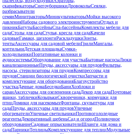
пылесосы, воздуходувки
Аэраторы,
скарификаторы
Снегоуборщики
Дровоколы
Сеялки,
разбрасыватели
семян
Минитракторы
Миникультиваторы
Мойки высокого
давления
Наборы садового электроинструмента
Отдых и
пикник
Батуты
Бассейны
Спа-бассейны
Комплекты мебели для
сада
Столы для сада
Стулья, кресла для сада
Качели
садовые
Гамаки, шезлонги
Раскладушки
Зонты,
тенты
Аксессуары для садовой мебели
Грили
Мангалы,
коптильни
Детская площадка
Сумки-
холодильники
Портативные колонки и
аудиосистемы
Оборудование для участка
Бытовые насосы
Люки
канализационные
Пруды, аксессуары для прудов
Фильтры,
насосы, стерилизаторы для прудов
Компрессоры для
прудов
Станции биологической очистки
Запчасти и
комплектующие для оборудования
Благоустройство
участка
Дачные дома
Беседки
Бани
Хозблоки и
сараи
Аксессуары для озеленения сада
Декор для сада
Почтовые
ящики, таблички
Козырьки
Скворечники, кормушки для
птиц
Домики для насекомых
Фонтаны, скульптуры для
сада
Пруды, аксессуары для прудов
Уличные
обогреватели
Уличные светильники
Противогололедные
реагенты
Декоративный щебень
Сад и огород
Поливочное
оборудование
Садовые опрыскиватели
Шланги для дома и
сада
Парники
Теплицы
Комплектующие для теплиц
Модульные