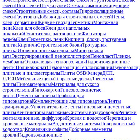
смеси
Шпатлевки
Штукатурки
Стяжки, самонивелирующие
смеси
Строительные смеси, составы
Гидроизоляционные
смеси
Грунтовки
Добавки для строительных смесей
Пены,
клеи, герметики
Жидкие гвозди
Герметики
Монтажная
пена
Клеи для обоев
Клеи для напольных
покрытий
Очистители, растворители
Фиксаторы
резьбы
Клеи
Герметики, пены
Кирпичи, блоки, тротуарная
плитка
Кирпичи
Строительные блоки
Тротуарная
плитка
Изоляционные материалы
Минеральная
вата
Экструдированный пенополистирол
Пенопласт
Пленки,
мембраны
Отражающая теплоизоляция
Гидроизоляционные
ленты
Поликарбонат
Шумоизоляция
Теплоизоляция
Звукоизоляц
плитные и пиломатериалы
Плиты OSB
Фанера
ДСП,
ЛДСП
Мебельные щиты
Террасные доски
Древесные
плиты
Пиломатериалы
Материалы для сухого
строительства
Гипсокартон
Гипсоволокнистые
листы
Цементные плиты
Профили для
гипсокартона
Комплектующие для гипсокартона
Ленты
армирующие
Уплотнительные ленты
Гипсовые и цементные
плиты
Вентиляторы вытяжные
Системы воздуховодов
Решетки
вентиляционные, диффузоры
Кровля и водосток
Черепица и
кровельные материалы
Водосточные системы
Поверхностный
водоотвод
Кровельные софиты
Доборные элементы
кровли
Гидроизоляционные