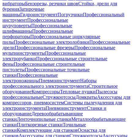
вибраторы
Бензорезы, резчики швов
Стойки, дрели для
бурения
Затирочные
машины
Гидроинструмент
Погрузчики
Профессиональный
инструмент
Профессиональные
шуруповерты
Профессиональные
шлифмашины
Профессиональные
перфораторы
Профессиональные циркулярные
пилы
Профессиональные электролобзики
Профессиональные
дрели
Профессиональные фрезеры
Профессиональные
мультиинструменты
Профессиональные
электрорубанки
Профессиональные строительные
фены
Профессиональные строительные
пистолеты
Профессиональные точильные
станки
Профессиональные
электроножницы
Пневмоинструмент
Наборы
профессионального электроинструмента
Строительное
оборудование
Компрессоры
Тепловые пушки
Пылесосы
профессиональные
Стружкоотсосы
Домкраты
Аксессуары для
компрессоров, пневмосистем
Системы пылеудаления для
электроинструмента
Пневмоинструмент
Станки и
оборудование
Деревообрабатывающие
станки
Ленточнопильные станки
Металлообрабатывающие
станки
Плиткорезные станки
Точильные
станки
Комплектующие для станков
Оснастка для
станков
Аксессуары для станков
Стружкоотсосы
Аксессуары