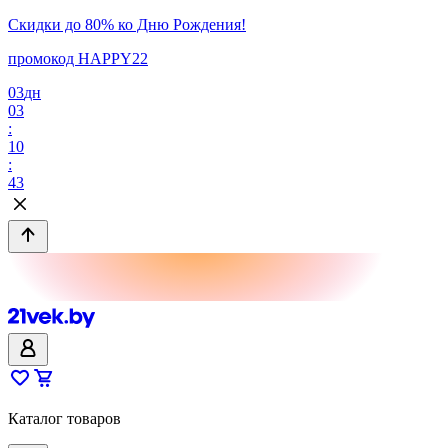
Скидки до 80% ко Дню Рождения!
промокод HAPPY22
03
дн
03
:
10
:
43
Каталог товаров