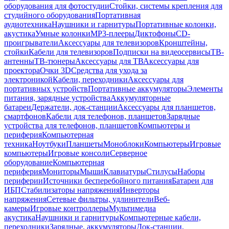
оборудования для фотостудии
Стойки, системы крепления для
студийного оборудования
Портативная
аудиотехника
Наушники и гарнитуры
Портативные колонки,
акустика
Умные колонки
MP3-плееры
Диктофоны
CD-
проигрыватели
Аксессуары для телевизоров
Кронштейны,
стойки
Кабели для телевизоров
Подписки на видеосервисы
ТВ-
антенны
ТВ-тюнеры
Аксессуары для ТВ
Аксессуары для
проектора
Очки 3D
Средства для ухода за
электроникой
Кабели, переходники
Аксессуары для
портативных устройств
Портативные аккумуляторы
Элементы
питания, зарядные устройства
Аккумуляторные
батареи
Держатели, док-станции
Аксессуары для планшетов,
смартфонов
Кабели для телефонов, планшетов
Зарядные
устройства для телефонов, планшетов
Компьютеры и
периферия
Компьютерная
техника
Ноутбуки
Планшеты
Моноблоки
Компьютеры
Игровые
компьютеры
Игровые консоли
Серверное
оборудование
Компьютерная
периферия
Мониторы
Мыши
Клавиатуры
Стилусы
Наборы
периферии
Источники бесперебойного питания
Батареи для
ИБП
Стабилизаторы напряжения
Инверторы
напряжения
Сетевые фильтры, удлинители
Веб-
камеры
Игровые контроллеры
Мультимедиа
акустика
Наушники и гарнитуры
Компьютерные кабели,
переходники
Зарядные, аккумуляторы
Док-станции,