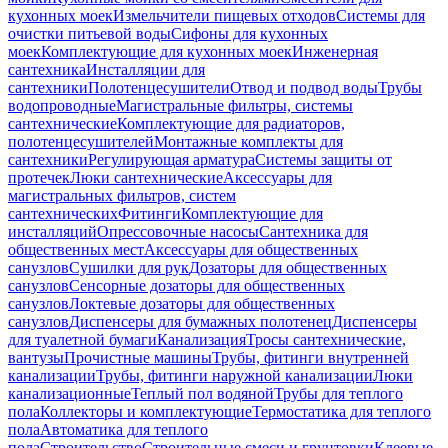
кухонных моек
Измельчители пищевых отходов
Системы для
очистки питьевой воды
Сифоны для кухонных
моек
Комплектующие для кухонных моек
Инженерная
сантехника
Инсталляции для
сантехники
Полотенцесушители
Отвод и подвод воды
Трубы
водопроводные
Магистральные фильтры, системы
сантехнические
Комплектующие для радиаторов,
полотенцесушителей
Монтажные комплекты для
сантехники
Регулирующая арматура
Системы защиты от
протечек
Люки сантехнические
Аксессуары для
магистральных фильтров, систем
сантехнических
Фитинги
Комплектующие для
инсталляций
Опрессовочные насосы
Сантехника для
общественных мест
Аксессуары для общественных
санузлов
Сушилки для рук
Дозаторы для общественных
санузлов
Сенсорные дозаторы для общественных
санузлов
Локтевые дозаторы для общественных
санузлов
Диспенсеры для бумажных полотенец
Диспенсеры
для туалетной бумаги
Канализация
Тросы сантехнические,
вантузы
Прочистные машины
Трубы, фитинги внутренней
канализации
Трубы, фитинги наружной канализации
Люки
канализационные
Теплый пол водяной
Трубы для теплого
пола
Коллекторы и комплектующие
Термостатика для теплого
пола
Автоматика для теплого
пола
Строительство
Строительные смеси и грунтовки
Клеевые