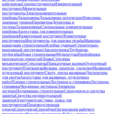
кабелерезы
Специнструменты
Измерительный
инструмент
Мерительные
инструменты
Электроизмерительные
приборы
Дальномеры
Дальномеры оптические
Нивелиры,
лазерные уровни
Пирометры
Детекторы и
тестеры
Толщиномеры
Специальные измерительные
приборы
Аксессуары для измерительных
приборов
Разметочный инструмент
Разметочные
инструменты
Инструменты для нарезки резьбы
Маркеры,
карандаши строительные
Клейма ударные
Строительно-
монтажный инструмент
Заклепочники
Труборезы,
трубогибы
Ножи строительные
Мультитулы
Пробойники,
просекатели отверстий
Ломы
Степлеры
механические
Стеклорезы
Прикаточные валики
Отделочный
инструмент
Плиткорезы
Кельмы, шпатели, гладилки
Малярный,
отделочный инструмент
Скотч, ленты малярные
Диспенсеры
для скотча
Аксессуары для малярных, отделочных
работ
Пленки строительные
Лестницы и стремянки
Лестницы,
стремянки
Чердачные лестницы
Элементы
лестниц
Подъемники строительные
Спецодежда и средства
защиты
Средства индивидуальной
защиты
Огнетушители
Сумки, пояса для
инструментов
Производственная
одежда
Спецодежда
Спецобувь
Организация рабочего
пространства
Фонари, прожекторы
Кейсы, ящики для