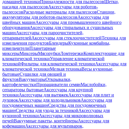
домашней техники
Принадлежности для пылесосов
Щетки,
насадки для пылесосов
Аксессуары для роботов-
пылесосов
Расходные материалы для пылесосов
Станции,
аккумуляторы для роботов-пылесосов
Аксессуары для
швейных машин
Аксессуары для промышленного швейного
оборудования
Аксессуары для стиральных и сушильных
машин
Аксессуары для пароочистителей,
отпаривателей
Аксессуары для стеклоочистителей
Техника для
измельчения продуктов
Блендеры
Кухонные комбайны,
измельчители
Планетарные
миксеры
Миксеры
Мясорубки
Ломтерезки
Комплектующие для
климатической техники
Управление климатической
техникой
Фильтры для климатической техники
Аксессуары для
климатической техники
Мелкая техника
Весы кухонные,
бытовые
Сушилки для овощей и
фруктов
Вакууматоры
Открывалки,
картофелечистки
Проращиватели семян
Маслобойки,
сепараторы бытовые
Аксессуары для крупной
техники
Аксессуары для вытяжек
Аксессуары для плит и
духовок
Аксессуары для холодильников
Аксессуары для
посудомоечных машин
Средства для посудомоечных
машин
Средства для ухода за техникой
Аксессуары для
кухонной техники
Аксессуары для микроволновых
печей
Вакуумные пакеты, контейнеры
Аксессуары для
кофемашин
Аксессуары для мультиварок,