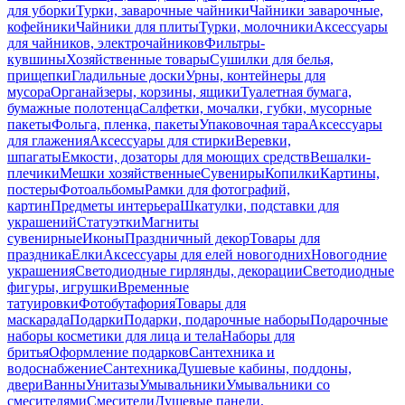
для уборки
Турки, заварочные чайники
Чайники заварочные,
кофейники
Чайники для плиты
Турки, молочники
Аксессуары
для чайников, электрочайников
Фильтры-
кувшины
Хозяйственные товары
Сушилки для белья,
прищепки
Гладильные доски
Урны, контейнеры для
мусора
Органайзеры, корзины, ящики
Туалетная бумага,
бумажные полотенца
Салфетки, мочалки, губки, мусорные
пакеты
Фольга, пленка, пакеты
Упаковочная тара
Аксессуары
для глажения
Аксессуары для стирки
Веревки,
шпагаты
Емкости, дозаторы для моющих средств
Вешалки-
плечики
Мешки хозяйственные
Сувениры
Копилки
Картины,
постеры
Фотоальбомы
Рамки для фотографий,
картин
Предметы интерьера
Шкатулки, подставки для
украшений
Статуэтки
Магниты
сувенирные
Иконы
Праздничный декор
Товары для
праздника
Елки
Аксессуары для елей новогодних
Новогодние
украшения
Светодиодные гирлянды, декорации
Светодиодные
фигуры, игрушки
Временные
татуировки
Фотобутафория
Товары для
маскарада
Подарки
Подарки, подарочные наборы
Подарочные
наборы косметики для лица и тела
Наборы для
бритья
Оформление подарков
Сантехника и
водоснабжение
Сантехника
Душевые кабины, поддоны,
двери
Ванны
Унитазы
Умывальники
Умывальники со
смесителями
Смесители
Душевые панели,