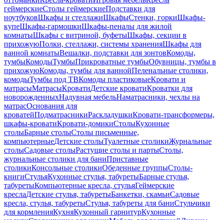
геймерские
Столы геймерские
Подставки для
ноутбуков
Шкафы и стеллажи
Шкафы
Стенки, горки
Шкафы-
купе
Шкафы-гармошки
Шкафы-пеналы для жилой
комнаты
Шкафы с витриной, буфеты
Шкафы, секции в
прихожую
Полки, стеллажи, системы хранения
Шкафы для
ванной комнаты
Вешалки, подставки для зонтов
Комоды,
тумбы
Комоды
Тумбы
Прикроватные тумбы
Обувницы, тумбы в
прихожую
Комоды, тумбы для ванной
Пеленальные столики,
комоды
Тумбы под ТВ
Комоды пластиковые
Кровати и
матрасы
Матрасы
Кровати
Детские кровати
Кроватки для
новорожденных
Надувная мебель
Наматрасники, чехлы на
матрас
Основания для
кроватей
Подматрасники
Раскладушки
Кровати-трансформеры,
шкафы-кровати
Кровати-домики
Столы
Кухонные
столы
Барные столы
Столы письменные,
компьютерные
Детские столы
Туалетные столики
Журнальные
столы
Садовые столы
Растущие столы и парты
Столы,
журнальные столики для бани
Приставные
столики
Консольные столики
Обеденные группы
Столы-
книги
Стулья
Кухонные стулья, табуреты
Барные стулья,
табуреты
Компьютерные кресла, стулья
Геймерские
кресла
Детские стулья, табуреты
Банкетки, скамьи
Садовые
кресла, стулья, табуреты
Стулья, табуреты для бани
Стульчики
для кормления
Кухня
Кухонный гарнитур
Кухонные