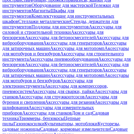
инструментов
Оборудование для мастерской
Тележки для
инструментов
Магниты
Шкафы для
инструментов
Комплектующие для инструментальных
шкафов
Стеллажи металлические
Стенды, держатели для
инструментов
Поддоны для инструментов
Аксессуары для
силовой и строительной техники
Аксессуары для
бензорезов
Аксессуары для бетоносмесителей
Аксессуары для
виброоборудования
Аксессуары для генераторов
Аксессуары
для затирочных машин
Аксессуары для мотопомп
Аксессуары
для мотобуров и бензобуров
Аксессуары для строительного
инструмента
Аксессуары пневмооборудования
Аксессуары для
бензорезов
Аксессуары для бетоносмесителей
Аксессуары для
виброоборудования
Аксессуары для генераторов
Аксессуары
для затирочных машин
Аксессуары для мотопомп
Аксессуары
для мотобуров и бензобуров
Аксессуары для
электроинструмента
Аксессуары для компрессоров,
пневмосистем
Аксессуары для сварки, пайки
Аксессуары для
станков
Аксессуары для стружкоотсосов
Аксессуары для
бурения и сверления
Аксессуары для резания
Аксессуары для
шлифования
Аксессуары для измерительных
приборов
Аксессуары для станков
Дом и сад
Садовая
техника
Триммеры, бензокосы
Цепные
пилы
Газонокосилки
Культиваторы, мотоблоки
Кусторезы,
садовые ножницы
Садовые, кормовые измельчители
Садовые