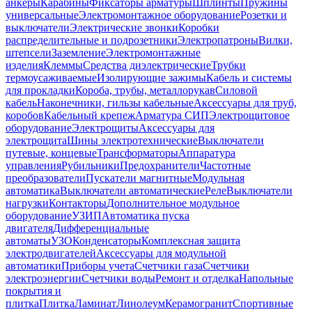
анкеры
Карабины
Фиксаторы арматуры
Шплинты
Пружины
универсальные
Электромонтажное оборудование
Розетки и
выключатели
Электрические звонки
Коробки
распределительные и подрозетники
Электропатроны
Вилки,
штепсели
Заземление
Электромонтажные
изделия
Клеммы
Средства диэлектрические
Трубки
термоусаживаемые
Изолирующие зажимы
Кабель и системы
для прокладки
Короба, трубы, металлорукав
Силовой
кабель
Наконечники, гильзы кабельные
Аксессуары для труб,
коробов
Кабельный крепеж
Арматура СИП
Электрощитовое
оборудование
Электрощиты
Аксессуары для
электрощита
Шины электротехнические
Выключатели
путевые, концевые
Трансформаторы
Аппаратура
управления
Рубильники
Предохранители
Частотные
преобразователи
Пускатели магнитные
Модульная
автоматика
Выключатели автоматические
Реле
Выключатели
нагрузки
Контакторы
Дополнительное модульное
оборудование
УЗИП
Автоматика пуска
двигателя
Дифференциальные
автоматы
УЗО
Конденсаторы
Комплексная защита
электродвигателей
Аксессуары для модульной
автоматики
Приборы учета
Счетчики газа
Счетчики
электроэнергии
Счетчики воды
Ремонт и отделка
Напольные
покрытия и
плитка
Плитка
Ламинат
Линолеум
Керамогранит
Спортивные