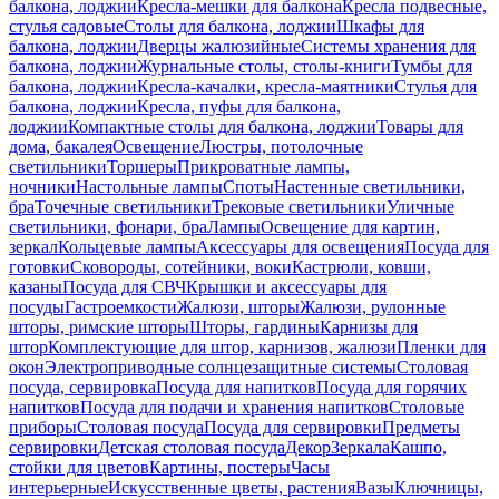
балкона, лоджии
Кресла-мешки для балкона
Кресла подвесные,
стулья садовые
Столы для балкона, лоджии
Шкафы для
балкона, лоджии
Дверцы жалюзийные
Системы хранения для
балкона, лоджии
Журнальные столы, столы-книги
Тумбы для
балкона, лоджии
Кресла-качалки, кресла-маятники
Стулья для
балкона, лоджии
Кресла, пуфы для балкона,
лоджии
Компактные столы для балкона, лоджии
Товары для
дома, бакалея
Освещение
Люстры, потолочные
светильники
Торшеры
Прикроватные лампы,
ночники
Настольные лампы
Споты
Настенные светильники,
бра
Точечные светильники
Трековые светильники
Уличные
светильники, фонари, бра
Лампы
Освещение для картин,
зеркал
Кольцевые лампы
Аксессуары для освещения
Посуда для
готовки
Сковороды, сотейники, воки
Кастрюли, ковши,
казаны
Посуда для СВЧ
Крышки и аксессуары для
посуды
Гастроемкости
Жалюзи, шторы
Жалюзи, рулонные
шторы, римские шторы
Шторы, гардины
Карнизы для
штор
Комплектующие для штор, карнизов, жалюзи
Пленки для
окон
Электроприводные солнцезащитные системы
Столовая
посуда, сервировка
Посуда для напитков
Посуда для горячих
напитков
Посуда для подачи и хранения напитков
Столовые
приборы
Столовая посуда
Посуда для сервировки
Предметы
сервировки
Детская столовая посуда
Декор
Зеркала
Кашпо,
стойки для цветов
Картины, постеры
Часы
интерьерные
Искусственные цветы, растения
Вазы
Ключницы,