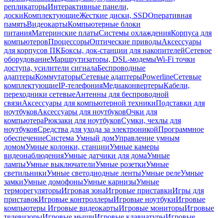
репликаторы
Интерактивные панели,
доски
Комплектующие
Жесткие диски, SSD
Оперативная
память
Видеокарты
Компьютерные блоки
питания
Материнские платы
Системы охлаждения
Корпуса для
компьютеров
Процессоры
Оптические приводы
Аксессуары
для корпусов ПК
Боксы, док-станции для накопителей
Сетевое
оборудование
Маршрутизаторы, DSL-модемы
Wi-Fi точки
доступа, усилители сигнала
Беспроводные
адаптеры
Коммутаторы
Сетевые адаптеры
Powerline
Сетевые
комплектующие
IP-телефония
Медиаконвертеры
Кабели,
переходники сетевые
Антенны для беспроводной
связи
Аксессуары для компьютерной техники
Подставки для
ноутбуков
Аксессуары для ноутбуков
Очки для
компьютера
Рюкзаки для ноутбуков
Сумки, чехлы для
ноутбуков
Средства для ухода за электроникой
Программное
обеспечение
Система Умный дом
Управление умным
домом
Умные колонки, станции
Умные камеры
видеонаблюдения
Умные датчики для дома
Умные
лампы
Умные выключатели
Умные розетки
Умные
светильники
Умные светодиодные ленты
Умные реле
Умные
замки
Умные домофоны
Умные карнизы
Умные
терморегуляторы
Игровая зона
Игровые приставки
Игры для
приставок
Игровые контроллеры
Игровые ноутбуки
Игровые
компьютеры
Игровые видеокарты
Игровые мониторы
Игровые
телевизоры
Игровые мыши
Игровые клавиатуры
Игровые