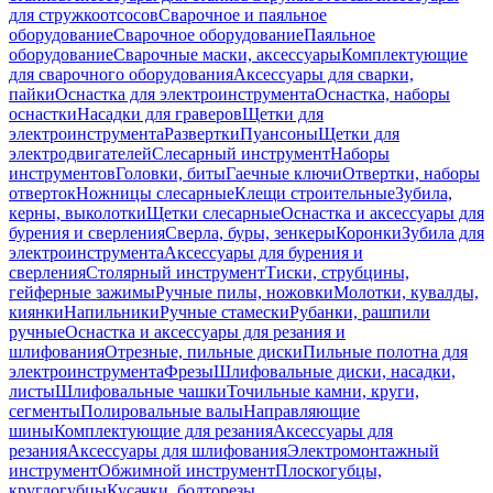
для стружкоотсосов
Сварочное и паяльное
оборудование
Сварочное оборудование
Паяльное
оборудование
Сварочные маски, аксессуары
Комплектующие
для сварочного оборудования
Аксессуары для сварки,
пайки
Оснастка для электроинструмента
Оснастка, наборы
оснастки
Насадки для граверов
Щетки для
электроинструмента
Развертки
Пуансоны
Щетки для
электродвигателей
Слесарный инструмент
Наборы
инструментов
Головки, биты
Гаечные ключи
Отвертки, наборы
отверток
Ножницы слесарные
Клещи строительные
Зубила,
керны, выколотки
Щетки слесарные
Оснастка и аксессуары для
бурения и сверления
Сверла, буры, зенкеры
Коронки
Зубила для
электроинструмента
Аксессуары для бурения и
сверления
Столярный инструмент
Тиски, струбцины,
гейферные зажимы
Ручные пилы, ножовки
Молотки, кувалды,
киянки
Напильники
Ручные стамески
Рубанки, рашпили
ручные
Оснастка и аксессуары для резания и
шлифования
Отрезные, пильные диски
Пильные полотна для
электроинструмента
Фрезы
Шлифовальные диски, насадки,
листы
Шлифовальные чашки
Точильные камни, круги,
сегменты
Полировальные валы
Направляющие
шины
Комплектующие для резания
Аксессуары для
резания
Аксессуары для шлифования
Электромонтажный
инструмент
Обжимной инструмент
Плоскогубцы,
круглогубцы
Кусачки, болторезы,