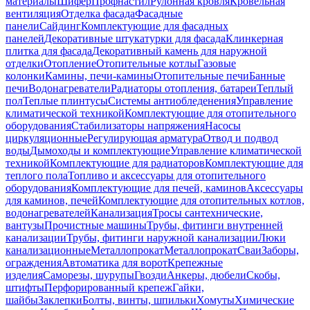
материалы
Шифер
Профнастил
Рулонная кровля
Кровельная
вентиляция
Отделка фасада
Фасадные
панели
Сайдинг
Комплектующие для фасадных
панелей
Декоративные штукатурки для фасада
Клинкерная
плитка для фасада
Декоративный камень для наружной
отделки
Отопление
Отопительные котлы
Газовые
колонки
Камины, печи-камины
Отопительные печи
Банные
печи
Водонагреватели
Радиаторы отопления, батареи
Теплый
пол
Теплые плинтусы
Системы антиобледенения
Управление
климатической техникой
Комплектующие для отопительного
оборудования
Стабилизаторы напряжения
Насосы
циркуляционные
Регулирующая арматура
Отвод и подвод
воды
Дымоходы и комплектующие
Управление климатической
техникой
Комплектующие для радиаторов
Комплектующие для
теплого пола
Топливо и аксессуары для отопительного
оборудования
Комплектующие для печей, каминов
Аксессуары
для каминов, печей
Комплектующие для отопительных котлов,
водонагревателей
Канализация
Тросы сантехнические,
вантузы
Прочистные машины
Трубы, фитинги внутренней
канализации
Трубы, фитинги наружной канализации
Люки
канализационные
Металлопрокат
Металлопрокат
Сваи
Заборы,
ограждения
Автоматика для ворот
Крепежные
изделия
Саморезы, шурупы
Гвозди
Анкеры, дюбели
Скобы,
штифты
Перфорированный крепеж
Гайки,
шайбы
Заклепки
Болты, винты, шпильки
Хомуты
Химические