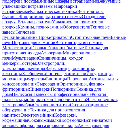
подогрева посуды
Винные шкафы встраиваемые
Вакуумные
упаковщики встраиваемые
Пароварки
встраиваемые
Климатическая техника
Вентиляторы
бытовые
Кондиционеры, сплит-системы
Охладители
воздуха
Водонагреватели
Увлажнители, очистители
воздуха
Камины, печи-камины
Обогреватели
Тепловые
завесы
Тепловые
пушки
Биокамины
Проветриватели
Отопительные печи
Банные
печи
Порталы для каминов
Вентиляторы вытяжные
Метеостанции
Газовые баллоны бытовые
Техника для
приготовления еды
Аэрогрили
Микроволновые
печи
Мультиварки
Сэндвичницы, хот-дог
мейкеры
Тостеры
Электрогрили,
электрошашлычницы
Вафельницы, орешницы,
кексницы
Хлебопечки
Ростеры, мини-печи
Йогуртницы,
мороженицы
Фризеры
Блинницы
Пароварки
Автоклавы для
консервирования
Сыроварни
Фритюрницы, фондю-
фритюрницы
Яйцеварки
Попкорницы
Техника для
дома
Пылесосы
Пылесосы профессиональные
Роботы-
пылесосы, мойщики окон
Пароочистители
Электровеники,
электрошвабры
Стеклоочистители
Стерилизационное
оборудование
Техника для приготовления
напитков
Электрочайники
Кофеварки,
кофемашины
Соковыжималки
Кофемолки
Вспениватели
молока
Сифоны для газирования воды
Аксессуары для