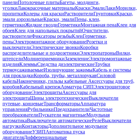
панели
Потолочные плиты
Багеты, молдинги,
уголки
Лакокрасочные материалы
Краски
Эмали
Лаки
Морилки,
пропитки
Колеры для краски
Растворители
Грунтовки
Краски,
эмали аэрозольные
Краски, эмали
Пены, клеи,
герметики
Жидкие гвозди
Герметики
Монтажная пена
Клеи для
обоев
Клеи для напольных покрытий
Очистители,
растворители
Фиксаторы резьбы
Клеи
Герметики,
пены
Электромонтажное оборудование
Розетки и
выключатели
Электрические звонки
Коробки
распределительные и подрозетники
Электропатроны
Вилки,
штепсели
Молниеприемники
Заземление
Электромонтажные
изделия
Клеммы
Средства диэлектрические
Трубки
термоусаживаемые
Изолирующие зажимы
Кабель и системы
для прокладки
Короба, трубы, металлорукав
Силовой
кабель
Наконечники, гильзы кабельные
Аксессуары для труб,
коробов
Кабельный крепеж
Арматура СИП
Электрощитовое
оборудование
Электрощиты
Аксессуары для
электрощита
Шины электротехнические
Выключатели
путевые, концевые
Трансформаторы
Аппаратура
управления
Рубильники
Предохранители
Частотные
преобразователи
Пускатели магнитные
Модульная
автоматика
Выключатели автоматические
Реле
Выключатели
нагрузки
Контакторы
Дополнительное модульное
оборудование
УЗИП
Автоматика пуска
двигателя
Дифференциальные