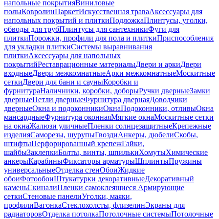
напольные покрытия
Виниловые
полы
Ковролин
Паркет
Искусственная трава
Аксессуары для
напольных покрытий и плитки
Подложка
Плинтусы, уголки,
обводы для труб
Плинтусы для сантехники
Фуги для
плитки
Порожки, профили для пола и плитки
Приспособления
для укладки плитки
Системы выравнивания
плитки
Аксессуары для напольных
покрытий
Реставрационные материалы
Двери и арки
Двери
входные
Двери межкомнатные
Арки межкомнатные
Москитные
сетки
Двери для бани и сауны
Коробки и
фурнитура
Наличники, коробки, доборы
Ручки дверные
Замки
дверные
Петли дверные
Фурнитура дверная
Доводчики
дверные
Окна и подоконники
Окна
Подоконники, отливы
Окна
мансардные
Фурнитура оконная
Мягкие окна
Москитные сетки
на окна
Жалюзи уличные
Пленки солнцезащитные
Крепежные
изделия
Саморезы, шурупы
Гвозди
Анкеры, дюбели
Скобы,
штифты
Перфорированный крепеж
Гайки,
шайбы
Заклепки
Болты, винты, шпильки
Хомуты
Химические
анкеры
Карабины
Фиксаторы арматуры
Шплинты
Пружины
универсальные
Отделка стен
Обои
Жидкие
обои
Фотообои
Штукатурки декоративные
Декоративный
камень
Скинали
Пленки самоклеящиеся
Армирующие
сетки
Стеновые панели
Уголки, маяки,
профили
Вагонка
Стеклохолсты, флизелин
Экраны для
радиаторов
Отделка потолка
Потолочные системы
Потолочные