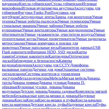
наушники
Кресла геймерские
Столы геймерские
Игровые
микрофоны
Игровая мультимедиа акустика
Аксессуары для
геймеров
Фигурки Funko Pop
Подставки для
ноутбуков
Светодиодные ленты
Лампы для мониторов
Умная
техника
Умные роботы-пылесосы
Умные телевизоры
Умные
стиральные машины
Умные чайники
Умные роботы
кулинарные
Умные вентиляторы
Умные кондиционеры
Умные
обогреватели
Умные увлажнители, очистители воздуха
Умные
отопительные котлы
Умные проветриватели
Умные радиочасы,
метеостанции
Умные кормушки и поилки для
животных
Умные напольные весы
Накопители данных
USB
Flash накопители
Внешние HDD, SSD диски
Карты
памяти
Сетевые накопители
Картридеры
Оптические
диски
Наблюдение и безопасность
Камеры
видеонаблюдения
Аксессуары для CCTV
Домофоны,
вызывные панели
Датчики для дома
Охранные системы,
сигнализации
Системы контроля и управления
доступом
Металлодетекторы
Мебель
Мягкая мебель
Диваны,
тахты
Диваны прямые
Диваны угловые
Диваны П-
образные
Кухонные уголки, диваны
Диваны
модульные
Детские диваны
Диваны садовые
Комплекты мягкой
мебели
Бескаркасные кресла-мешки и диваны
Надувные
диваны
Кресла
Кресла
Кресла-мешки и пуфы
Кресла-качалки,
кресла-маятники
Детские кресла, пуфы
Надувные кресла
Пуфы,
оттоманки
Кресла-кровати
Игровая мебель
Кресла