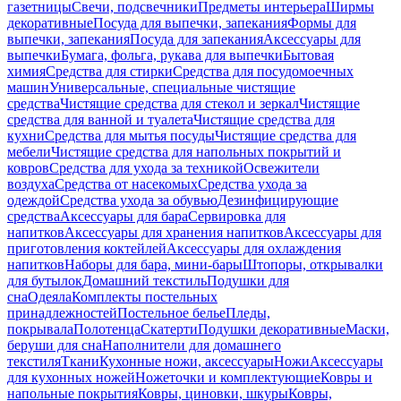
газетницы
Свечи, подсвечники
Предметы интерьера
Ширмы
декоративные
Посуда для выпечки, запекания
Формы для
выпечки, запекания
Посуда для запекания
Аксессуары для
выпечки
Бумага, фольга, рукава для выпечки
Бытовая
химия
Средства для стирки
Средства для посудомоечных
машин
Универсальные, специальные чистящие
средства
Чистящие средства для стекол и зеркал
Чистящие
средства для ванной и туалета
Чистящие средства для
кухни
Средства для мытья посуды
Чистящие средства для
мебели
Чистящие средства для напольных покрытий и
ковров
Средства для ухода за техникой
Освежители
воздуха
Средства от насекомых
Средства ухода за
одеждой
Средства ухода за обувью
Дезинфицирующие
средства
Аксессуары для бара
Сервировка для
напитков
Аксессуары для хранения напитков
Аксессуары для
приготовления коктейлей
Аксессуары для охлаждения
напитков
Наборы для бара, мини-бары
Штопоры, открывалки
для бутылок
Домашний текстиль
Подушки для
сна
Одеяла
Комплекты постельных
принадлежностей
Постельное белье
Пледы,
покрывала
Полотенца
Скатерти
Подушки декоративные
Маски,
беруши для сна
Наполнители для домашнего
текстиля
Ткани
Кухонные ножи, аксессуары
Ножи
Аксессуары
для кухонных ножей
Ножеточки и комплектующие
Ковры и
напольные покрытия
Ковры, циновки, шкуры
Ковры,