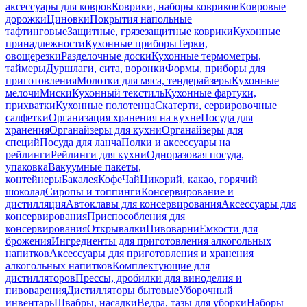
аксессуары для ковров
Коврики, наборы ковриков
Ковровые
дорожки
Циновки
Покрытия напольные
тафтинговые
Защитные, грязезащитные коврики
Кухонные
принадлежности
Кухонные приборы
Терки,
овощерезки
Разделочные доски
Кухонные термометры,
таймеры
Дуршлаги, сита, воронки
Формы, приборы для
приготовления
Молотки для мяса, тендерайзеры
Кухонные
мелочи
Миски
Кухонный текстиль
Кухонные фартуки,
прихватки
Кухонные полотенца
Скатерти, сервировочные
салфетки
Организация хранения на кухне
Посуда для
хранения
Органайзеры для кухни
Органайзеры для
специй
Посуда для ланча
Полки и аксессуары на
рейлинги
Рейлинги для кухни
Одноразовая посуда,
упаковка
Вакуумные пакеты,
контейнеры
Бакалея
Кофе
Чай
Цикорий, какао, горячий
шоколад
Сиропы и топпинги
Консервирование и
дистилляция
Автоклавы для консервирования
Аксессуары для
консервирования
Приспособления для
консервирования
Открывалки
Пивоварни
Емкости для
брожения
Ингредиенты для приготовления алкогольных
напитков
Аксессуары для приготовления и хранения
алкогольных напитков
Комплектующие для
дистилляторов
Прессы, дробилки для виноделия и
пивоварения
Дистилляторы бытовые
Уборочный
инвентарь
Швабры, насадки
Ведра, тазы для уборки
Наборы