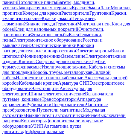
панели
Потолочные плиты
Багеты, молдинги,
уголки
Лакокрасочные материалы
Краски
Эмали
Лаки
Морилки,
пропитки
Колеры для краски
Растворители
Грунтовки
Краски,
эмали аэрозольные
Краски, эмали
Пены, клеи,
герметики
Жидкие гвозди
Герметики
Монтажная пена
Клеи для
обоев
Клеи для напольных покрытий
Очистители,
растворители
Фиксаторы резьбы
Клеи
Герметики,
пены
Электромонтажное оборудование
Розетки и
выключатели
Электрические звонки
Коробки
распределительные и подрозетники
Электропатроны
Вилки,
штепсели
Молниеприемники
Заземление
Электромонтажные
изделия
Клеммы
Средства диэлектрические
Трубки
термоусаживаемые
Изолирующие зажимы
Кабель и системы
для прокладки
Короба, трубы, металлорукав
Силовой
кабель
Наконечники, гильзы кабельные
Аксессуары для труб,
коробов
Кабельный крепеж
Арматура СИП
Электрощитовое
оборудование
Электрощиты
Аксессуары для
электрощита
Шины электротехнические
Выключатели
путевые, концевые
Трансформаторы
Аппаратура
управления
Рубильники
Предохранители
Частотные
преобразователи
Пускатели магнитные
Модульная
автоматика
Выключатели автоматические
Реле
Выключатели
нагрузки
Контакторы
Дополнительное модульное
оборудование
УЗИП
Автоматика пуска
двигателя
Дифференциальные