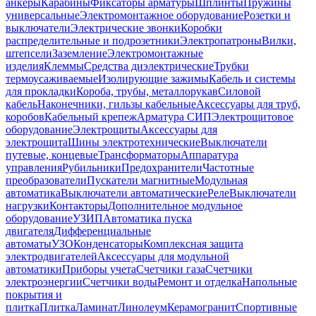
анкеры
Карабины
Фиксаторы арматуры
Шплинты
Пружины
универсальные
Электромонтажное оборудование
Розетки и
выключатели
Электрические звонки
Коробки
распределительные и подрозетники
Электропатроны
Вилки,
штепсели
Заземление
Электромонтажные
изделия
Клеммы
Средства диэлектрические
Трубки
термоусаживаемые
Изолирующие зажимы
Кабель и системы
для прокладки
Короба, трубы, металлорукав
Силовой
кабель
Наконечники, гильзы кабельные
Аксессуары для труб,
коробов
Кабельный крепеж
Арматура СИП
Электрощитовое
оборудование
Электрощиты
Аксессуары для
электрощита
Шины электротехнические
Выключатели
путевые, концевые
Трансформаторы
Аппаратура
управления
Рубильники
Предохранители
Частотные
преобразователи
Пускатели магнитные
Модульная
автоматика
Выключатели автоматические
Реле
Выключатели
нагрузки
Контакторы
Дополнительное модульное
оборудование
УЗИП
Автоматика пуска
двигателя
Дифференциальные
автоматы
УЗО
Конденсаторы
Комплексная защита
электродвигателей
Аксессуары для модульной
автоматики
Приборы учета
Счетчики газа
Счетчики
электроэнергии
Счетчики воды
Ремонт и отделка
Напольные
покрытия и
плитка
Плитка
Ламинат
Линолеум
Керамогранит
Спортивные