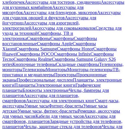
хлебопечек
Аксессуары для тостеров, сэндвичниц
Аксессуары
для кухонных комбайнов
Аксессуары для
мясорубок
Аксессуары для блендеров, миксеров
Аксессуары
для сушилок овощей и фруктов
Аксессуары для
йогуртниц
Аксессуары для аэрогрилей,
электрогрилей
Аксессуары для соковыжималок
Средства для
ухода за техникой
Смартфоны, ТВ и
электроника
Смартфоны
Смартфоны
Смартфоны
восстановленные
Смартфоны Apple
Смартфоны
Xiaomi
Смартфоны Samsung
Смартфоны Honor
Смартфоны
Huawei
Смартфоны POCO
Смартфоны Infinix
Смартфоны
Tecno
Смартфоны Realme
Смартфоны Samsung Galaxy S26
series
Кнопочные телефоны
Складные смартфоны
Телевизоры,
мониторы
Телевизоры
Мониторы
Мониторы-телевизоры
ТВ-
приставки и медиаплееры
Проекторы
Проекционные
экраны
Профессиональные дисплеи
Планшеты, электронные
книги
Планшеты
Электронные книги
Графические
планшеты
Блокноты электронные
Чехлы, бамперы для
планшетов
Аксессуары для планшетов,
смартфонов
Аксессуары для электронных книг
Смарт-часы,
аксессуары
Умные часы
Фитнес-браслеты
Умные часы
детские
Умные часы, фитнес-браслеты
Ремешки, аксессуары
для умных часов
Кабели для умных часов
Аксессуары для
смартфонов, планшетов
Зарядные устройства для телефонов,
планшетов
Чехлы, защитные стекла для телефонов
Чехлы для