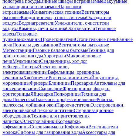
подогрева посуды
Винные шкафы встраиваемые
Вакуумные
упаковщики встраиваемые
Пароварки
встраиваемые
Климатическая техника
Вентиляторы
бытовые
Кондиционеры, сплит-системы
Охладители
воздуха
Водонагреватели
Увлажнители, очистители
воздуха
Камины, печи-камины
Обогреватели
Тепловые
завесы
Тепловые
пушки
Биокамины
Проветриватели
Отопительные печи
Банные
печи
Порталы для каминов
Вентиляторы вытяжные
Метеостанции
Газовые баллоны бытовые
Техника для
приготовления еды
Аэрогрили
Микроволновые
печи
Мультиварки
Сэндвичницы, хот-дог
мейкеры
Тостеры
Электрогрили,
электрошашлычницы
Вафельницы, орешницы,
кексницы
Хлебопечки
Ростеры, мини-печи
Йогуртницы,
мороженицы
Фризеры
Блинницы
Пароварки
Автоклавы для
консервирования
Сыроварни
Фритюрницы, фондю-
фритюрницы
Яйцеварки
Попкорницы
Техника для
дома
Пылесосы
Пылесосы профессиональные
Роботы-
пылесосы, мойщики окон
Пароочистители
Электровеники,
электрошвабры
Стеклоочистители
Стерилизационное
оборудование
Техника для приготовления
напитков
Электрочайники
Кофеварки,
кофемашины
Соковыжималки
Кофемолки
Вспениватели
молока
Сифоны для газирования воды
Аксессуары для