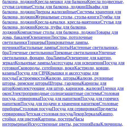
балкона, лоджии
Кресла-мешки для балкона
Кресла подвесные,
стулья садовые
Столы для балкона, лоджии
Шкафы для
балкона, лоджии
Дверцы жалюзийные
Системы хранения для
балкона, лоджии
Журнальные столы, столы-книги
Тумбы для
балкона, лоджии
Кресла-качалки, кресла-маятники
Стулья для
балкона, лоджии
Кресла, пуфы для балкона,
лоджии
Компактные столы для балкона, лоджии
Товары для
дома, бакалея
Освещение
Люстры, потолочные
светильники
Торшеры
Прикроватные лампы,
ночники
Настольные лампы
Споты
Настенные светильники,
бра
Точечные светильники
Трековые светильники
Уличные
светильники, фонари, бра
Лампы
Освещение для картин,
зеркал
Кольцевые лампы
Аксессуары для освещения
Посуда для
готовки
Сковороды, сотейники, воки
Кастрюли, ковши,
казаны
Посуда для СВЧ
Крышки и аксессуары для
посуды
Гастроемкости
Жалюзи, шторы
Жалюзи, рулонные
шторы, римские шторы
Шторы, гардины
Карнизы для
штор
Комплектующие для штор, карнизов, жалюзи
Пленки для
окон
Электроприводные солнцезащитные системы
Столовая
посуда, сервировка
Посуда для напитков
Посуда для горячих
напитков
Посуда для подачи и хранения напитков
Столовые
приборы
Столовая посуда
Посуда для сервировки
Предметы
сервировки
Детская столовая посуда
Декор
Зеркала
Кашпо,
стойки для цветов
Картины, постеры
Часы
интерьерные
Искусственные цветы, растения
Вазы
Ключницы,