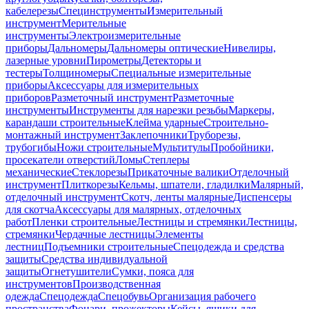
кабелерезы
Специнструменты
Измерительный
инструмент
Мерительные
инструменты
Электроизмерительные
приборы
Дальномеры
Дальномеры оптические
Нивелиры,
лазерные уровни
Пирометры
Детекторы и
тестеры
Толщиномеры
Специальные измерительные
приборы
Аксессуары для измерительных
приборов
Разметочный инструмент
Разметочные
инструменты
Инструменты для нарезки резьбы
Маркеры,
карандаши строительные
Клейма ударные
Строительно-
монтажный инструмент
Заклепочники
Труборезы,
трубогибы
Ножи строительные
Мультитулы
Пробойники,
просекатели отверстий
Ломы
Степлеры
механические
Стеклорезы
Прикаточные валики
Отделочный
инструмент
Плиткорезы
Кельмы, шпатели, гладилки
Малярный,
отделочный инструмент
Скотч, ленты малярные
Диспенсеры
для скотча
Аксессуары для малярных, отделочных
работ
Пленки строительные
Лестницы и стремянки
Лестницы,
стремянки
Чердачные лестницы
Элементы
лестниц
Подъемники строительные
Спецодежда и средства
защиты
Средства индивидуальной
защиты
Огнетушители
Сумки, пояса для
инструментов
Производственная
одежда
Спецодежда
Спецобувь
Организация рабочего
пространства
Фонари, прожекторы
Кейсы, ящики для