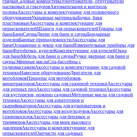
грядки
Садовые компостеры
Уничтожители, отпугиватели
насекомых и грызунов
Автоматизация и контроль
полива
Аксессуары и комплектующие для поливочного
оборудования
Укрывные материалы
Бочки, баки
пластиковые
Аксессуары и комплектующие для
опрыскивателей
Шланги для опрыскивателей
Товары для
бани
Бани
Сауны
Двери для бани и сауны
Бондарные
изделия
Банные принадлежности
Аксессуары для
бани
Оснащение и декор для бани
Измерительные приборы для
бани
Фитобочки, купели
Комплектующие для купелей
Окна
для бани
Мебель для бани и сауны
Ручки дверные для бани и
сауны
Эфирные масла
Спа-бассейны с
гидромассажем
Аксессуары и комплектующие для садовой
техники
Навесное оборудование
Двигатели для
мотоблоков
Прицепы для мотоблоков,
минитракторов
Аксессуары для газонной техники
Аксессуары
для цепных пил
Аксессуары для садовой техники
Аксессуары
для кусторезов, ножниц садовых
Моторные масла для садовой
техники
Аксессуары для аэратоторов и
скарификаторов
Аксессуары для культиваторов и
мотоблоков
Аксессуары для воздуходувок
Аксессуары для
газонокосилок
Аксессуары для бензокос и
триммеров
Аксессуары для моек высокого
давления
Аксессуары и комплектующие для
опрыскивателей
Запчасти для садовых