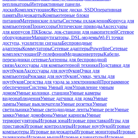
репликаторы
Интерактивные панели,
доски
Комплектующие
Жесткие диски, SSD
Оперативная
память
Видеокарты
Компьютерные блоки
питания
Материнские платы
Системы охлаждения
Корпуса для
компьютеров
Процессоры
Оптические приводы
Аксессуары
для корпусов ПК
Боксы, док-станции для накопителей
Сетевое
оборудование
Маршрутизаторы, DSL-модемы
Wi-Fi точки
доступа, усилители сигнала
Беспроводные
адаптеры
Коммутаторы
Сетевые адаптеры
Powerline
Сетевые
комплектующие
IP-телефония
Медиаконвертеры
Кабели,
переходники сетевые
Антенны для беспроводной
связи
Аксессуары для компьютерной техники
Подставки для
ноутбуков
Аксессуары для ноутбуков
Очки для
компьютера
Рюкзаки для ноутбуков
Сумки, чехлы для
ноутбуков
Средства для ухода за электроникой
Программное
обеспечение
Система Умный дом
Управление умным
домом
Умные колонки, станции
Умные камеры
видеонаблюдения
Умные датчики для дома
Умные
лампы
Умные выключатели
Умные розетки
Умные
светильники
Умные светодиодные ленты
Умные реле
Умные
замки
Умные домофоны
Умные карнизы
Умные
терморегуляторы
Игровая зона
Игровые приставки
Игры для
приставок
Игровые контроллеры
Игровые ноутбуки
Игровые
компьютеры
Игровые видеокарты
Игровые мониторы
Игровые
телевизоры
Игровые мыши
Игровые клавиатуры
Игровые