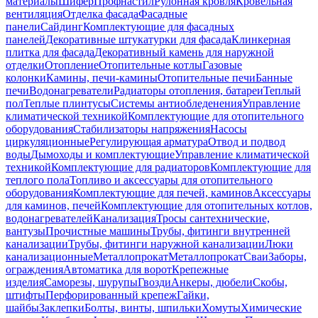
материалы
Шифер
Профнастил
Рулонная кровля
Кровельная
вентиляция
Отделка фасада
Фасадные
панели
Сайдинг
Комплектующие для фасадных
панелей
Декоративные штукатурки для фасада
Клинкерная
плитка для фасада
Декоративный камень для наружной
отделки
Отопление
Отопительные котлы
Газовые
колонки
Камины, печи-камины
Отопительные печи
Банные
печи
Водонагреватели
Радиаторы отопления, батареи
Теплый
пол
Теплые плинтусы
Системы антиобледенения
Управление
климатической техникой
Комплектующие для отопительного
оборудования
Стабилизаторы напряжения
Насосы
циркуляционные
Регулирующая арматура
Отвод и подвод
воды
Дымоходы и комплектующие
Управление климатической
техникой
Комплектующие для радиаторов
Комплектующие для
теплого пола
Топливо и аксессуары для отопительного
оборудования
Комплектующие для печей, каминов
Аксессуары
для каминов, печей
Комплектующие для отопительных котлов,
водонагревателей
Канализация
Тросы сантехнические,
вантузы
Прочистные машины
Трубы, фитинги внутренней
канализации
Трубы, фитинги наружной канализации
Люки
канализационные
Металлопрокат
Металлопрокат
Сваи
Заборы,
ограждения
Автоматика для ворот
Крепежные
изделия
Саморезы, шурупы
Гвозди
Анкеры, дюбели
Скобы,
штифты
Перфорированный крепеж
Гайки,
шайбы
Заклепки
Болты, винты, шпильки
Хомуты
Химические