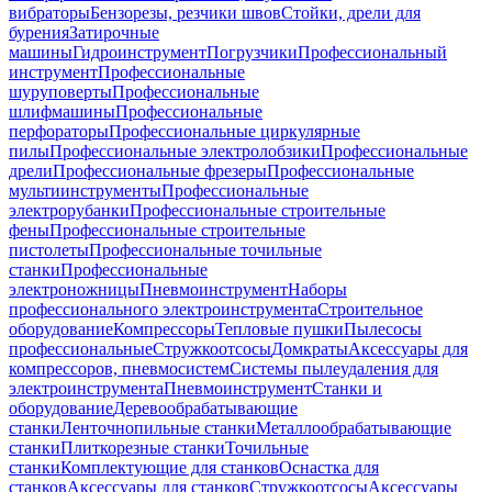
вибраторы
Бензорезы, резчики швов
Стойки, дрели для
бурения
Затирочные
машины
Гидроинструмент
Погрузчики
Профессиональный
инструмент
Профессиональные
шуруповерты
Профессиональные
шлифмашины
Профессиональные
перфораторы
Профессиональные циркулярные
пилы
Профессиональные электролобзики
Профессиональные
дрели
Профессиональные фрезеры
Профессиональные
мультиинструменты
Профессиональные
электрорубанки
Профессиональные строительные
фены
Профессиональные строительные
пистолеты
Профессиональные точильные
станки
Профессиональные
электроножницы
Пневмоинструмент
Наборы
профессионального электроинструмента
Строительное
оборудование
Компрессоры
Тепловые пушки
Пылесосы
профессиональные
Стружкоотсосы
Домкраты
Аксессуары для
компрессоров, пневмосистем
Системы пылеудаления для
электроинструмента
Пневмоинструмент
Станки и
оборудование
Деревообрабатывающие
станки
Ленточнопильные станки
Металлообрабатывающие
станки
Плиткорезные станки
Точильные
станки
Комплектующие для станков
Оснастка для
станков
Аксессуары для станков
Стружкоотсосы
Аксессуары