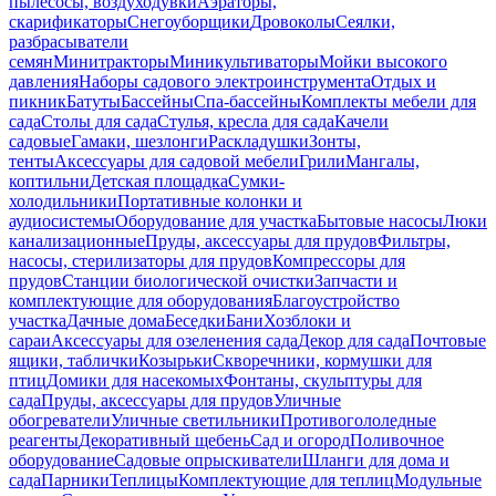
пылесосы, воздуходувки
Аэраторы,
скарификаторы
Снегоуборщики
Дровоколы
Сеялки,
разбрасыватели
семян
Минитракторы
Миникультиваторы
Мойки высокого
давления
Наборы садового электроинструмента
Отдых и
пикник
Батуты
Бассейны
Спа-бассейны
Комплекты мебели для
сада
Столы для сада
Стулья, кресла для сада
Качели
садовые
Гамаки, шезлонги
Раскладушки
Зонты,
тенты
Аксессуары для садовой мебели
Грили
Мангалы,
коптильни
Детская площадка
Сумки-
холодильники
Портативные колонки и
аудиосистемы
Оборудование для участка
Бытовые насосы
Люки
канализационные
Пруды, аксессуары для прудов
Фильтры,
насосы, стерилизаторы для прудов
Компрессоры для
прудов
Станции биологической очистки
Запчасти и
комплектующие для оборудования
Благоустройство
участка
Дачные дома
Беседки
Бани
Хозблоки и
сараи
Аксессуары для озеленения сада
Декор для сада
Почтовые
ящики, таблички
Козырьки
Скворечники, кормушки для
птиц
Домики для насекомых
Фонтаны, скульптуры для
сада
Пруды, аксессуары для прудов
Уличные
обогреватели
Уличные светильники
Противогололедные
реагенты
Декоративный щебень
Сад и огород
Поливочное
оборудование
Садовые опрыскиватели
Шланги для дома и
сада
Парники
Теплицы
Комплектующие для теплиц
Модульные