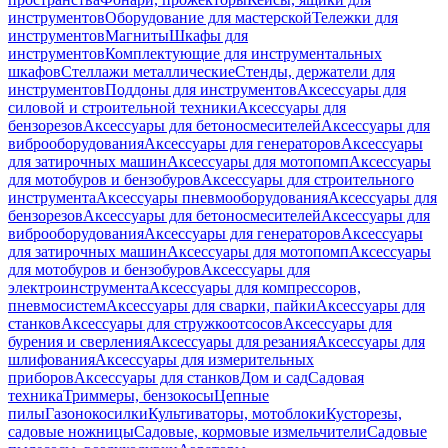
инструментов
Оборудование для мастерской
Тележки для
инструментов
Магниты
Шкафы для
инструментов
Комплектующие для инструментальных
шкафов
Стеллажи металлические
Стенды, держатели для
инструментов
Поддоны для инструментов
Аксессуары для
силовой и строительной техники
Аксессуары для
бензорезов
Аксессуары для бетоносмесителей
Аксессуары для
виброоборудования
Аксессуары для генераторов
Аксессуары
для затирочных машин
Аксессуары для мотопомп
Аксессуары
для мотобуров и бензобуров
Аксессуары для строительного
инструмента
Аксессуары пневмооборудования
Аксессуары для
бензорезов
Аксессуары для бетоносмесителей
Аксессуары для
виброоборудования
Аксессуары для генераторов
Аксессуары
для затирочных машин
Аксессуары для мотопомп
Аксессуары
для мотобуров и бензобуров
Аксессуары для
электроинструмента
Аксессуары для компрессоров,
пневмосистем
Аксессуары для сварки, пайки
Аксессуары для
станков
Аксессуары для стружкоотсосов
Аксессуары для
бурения и сверления
Аксессуары для резания
Аксессуары для
шлифования
Аксессуары для измерительных
приборов
Аксессуары для станков
Дом и сад
Садовая
техника
Триммеры, бензокосы
Цепные
пилы
Газонокосилки
Культиваторы, мотоблоки
Кусторезы,
садовые ножницы
Садовые, кормовые измельчители
Садовые