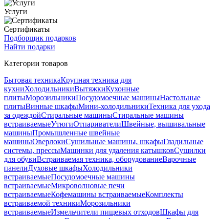
Услуги
Сертификаты
Подборщик подарков
Найти подарки
Категории товаров
Бытовая техника
Крупная техника для
кухни
Холодильники
Вытяжки
Кухонные
плиты
Морозильники
Посудомоечные машины
Настольные
плиты
Винные шкафы
Мини-холодильники
Техника для ухода
за одеждой
Стиральные машины
Стиральные машины
встраиваемые
Утюги
Отпариватели
Швейные, вышивальные
машины
Промышленные швейные
машины
Оверлоки
Сушильные машины, шкафы
Гладильные
системы, прессы
Машинки для удаления катышков
Сушилки
для обуви
Встраиваемая техника, оборудование
Варочные
панели
Духовые шкафы
Холодильники
встраиваемые
Посудомоечные машины
встраиваемые
Микроволновые печи
встраиваемые
Кофемашины встраиваемые
Комплекты
встраиваемой техники
Морозильники
встраиваемые
Измельчители пищевых отходов
Шкафы для