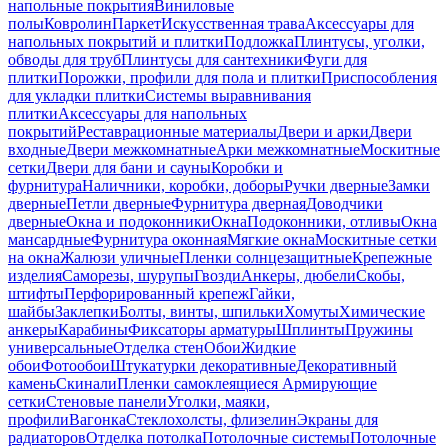
напольные покрытия
Виниловые
полы
Ковролин
Паркет
Искусственная трава
Аксессуары для
напольных покрытий и плитки
Подложка
Плинтусы, уголки,
обводы для труб
Плинтусы для сантехники
Фуги для
плитки
Порожки, профили для пола и плитки
Приспособления
для укладки плитки
Системы выравнивания
плитки
Аксессуары для напольных
покрытий
Реставрационные материалы
Двери и арки
Двери
входные
Двери межкомнатные
Арки межкомнатные
Москитные
сетки
Двери для бани и сауны
Коробки и
фурнитура
Наличники, коробки, доборы
Ручки дверные
Замки
дверные
Петли дверные
Фурнитура дверная
Доводчики
дверные
Окна и подоконники
Окна
Подоконники, отливы
Окна
мансардные
Фурнитура оконная
Мягкие окна
Москитные сетки
на окна
Жалюзи уличные
Пленки солнцезащитные
Крепежные
изделия
Саморезы, шурупы
Гвозди
Анкеры, дюбели
Скобы,
штифты
Перфорированный крепеж
Гайки,
шайбы
Заклепки
Болты, винты, шпильки
Хомуты
Химические
анкеры
Карабины
Фиксаторы арматуры
Шплинты
Пружины
универсальные
Отделка стен
Обои
Жидкие
обои
Фотообои
Штукатурки декоративные
Декоративный
камень
Скинали
Пленки самоклеящиеся
Армирующие
сетки
Стеновые панели
Уголки, маяки,
профили
Вагонка
Стеклохолсты, флизелин
Экраны для
радиаторов
Отделка потолка
Потолочные системы
Потолочные