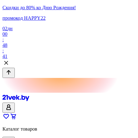
Скидки до 80% ко Дню Рождения!
промокод HAPPY22
02
дн
00
:
48
:
41
Каталог товаров