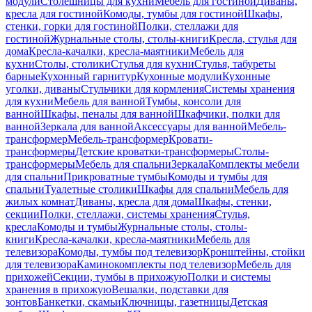
модули
Столешницы для кухни
Мебель для гостиной
Диваны,
кресла для гостиной
Комоды, тумбы для гостиной
Шкафы,
стенки, горки для гостиной
Полки, стеллажи для
гостиной
Журнальные столы, столы-книги
Кресла, стулья для
дома
Кресла-качалки, кресла-маятники
Мебель для
кухни
Столы, столики
Стулья для кухни
Стулья, табуреты
барные
Кухонный гарнитур
Кухонные модули
Кухонные
уголки, диваны
Стульчики для кормления
Системы хранения
для кухни
Мебель для ванной
Тумбы, консоли для
ванной
Шкафы, пеналы для ванной
Шкафчики, полки для
ванной
Зеркала для ванной
Аксессуары для ванной
Мебель-
трансформер
Мебель-трансформер
Кровати-
трансформеры
Детские кроватки-трансформеры
Столы-
трансформеры
Мебель для спальни
Зеркала
Комплекты мебели
для спальни
Прикроватные тумбы
Комоды и тумбы для
спальни
Туалетные столики
Шкафы для спальни
Мебель для
жилых комнат
Диваны, кресла для дома
Шкафы, стенки,
секции
Полки, стеллажи, системы хранения
Стулья,
кресла
Комоды и тумбы
Журнальные столы, столы-
книги
Кресла-качалки, кресла-маятники
Мебель для
телевизора
Комоды, тумбы под телевизор
Кронштейны, стойки
для телевизора
Каминокомплекты под телевизор
Мебель для
прихожей
Секции, тумбы в прихожую
Полки и системы
хранения в прихожую
Вешалки, подставки для
зонтов
Банкетки, скамьи
Ключницы, газетницы
Детская