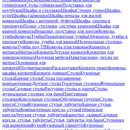
геймерские
Столы геймерские
Подставки для
ноутбуков
Шкафы и стеллажи
Шкафы
Стенки, горки
Шкафы-
купе
Шкафы-гармошки
Шкафы-пеналы для жилой
комнаты
Шкафы с витриной, буфеты
Шкафы, секции в
прихожую
Полки, стеллажи, системы хранения
Шкафы для
ванной комнаты
Вешалки, подставки для зонтов
Комоды,
тумбы
Комоды
Тумбы
Прикроватные тумбы
Обувницы, тумбы в
прихожую
Комоды, тумбы для ванной
Пеленальные столики,
комоды
Тумбы под ТВ
Комоды пластиковые
Кровати и
матрасы
Матрасы
Кровати
Детские кровати
Кроватки для
новорожденных
Надувная мебель
Наматрасники, чехлы на
матрас
Основания для
кроватей
Подматрасники
Раскладушки
Кровати-трансформеры,
шкафы-кровати
Кровати-домики
Столы
Кухонные
столы
Барные столы
Столы письменные,
компьютерные
Детские столы
Туалетные столики
Журнальные
столы
Садовые столы
Растущие столы и парты
Столы,
журнальные столики для бани
Приставные
столики
Консольные столики
Обеденные группы
Столы-
книги
Стулья
Кухонные стулья, табуреты
Барные стулья,
табуреты
Компьютерные кресла, стулья
Геймерские
кресла
Детские стулья, табуреты
Банкетки, скамьи
Садовые
кресла, стулья, табуреты
Стулья, табуреты для бани
Стульчики
для кормления
Кухня
Кухонный гарнитур
Кухонные