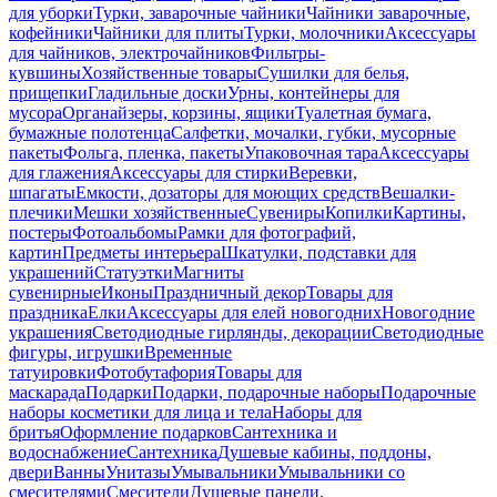
для уборки
Турки, заварочные чайники
Чайники заварочные,
кофейники
Чайники для плиты
Турки, молочники
Аксессуары
для чайников, электрочайников
Фильтры-
кувшины
Хозяйственные товары
Сушилки для белья,
прищепки
Гладильные доски
Урны, контейнеры для
мусора
Органайзеры, корзины, ящики
Туалетная бумага,
бумажные полотенца
Салфетки, мочалки, губки, мусорные
пакеты
Фольга, пленка, пакеты
Упаковочная тара
Аксессуары
для глажения
Аксессуары для стирки
Веревки,
шпагаты
Емкости, дозаторы для моющих средств
Вешалки-
плечики
Мешки хозяйственные
Сувениры
Копилки
Картины,
постеры
Фотоальбомы
Рамки для фотографий,
картин
Предметы интерьера
Шкатулки, подставки для
украшений
Статуэтки
Магниты
сувенирные
Иконы
Праздничный декор
Товары для
праздника
Елки
Аксессуары для елей новогодних
Новогодние
украшения
Светодиодные гирлянды, декорации
Светодиодные
фигуры, игрушки
Временные
татуировки
Фотобутафория
Товары для
маскарада
Подарки
Подарки, подарочные наборы
Подарочные
наборы косметики для лица и тела
Наборы для
бритья
Оформление подарков
Сантехника и
водоснабжение
Сантехника
Душевые кабины, поддоны,
двери
Ванны
Унитазы
Умывальники
Умывальники со
смесителями
Смесители
Душевые панели,