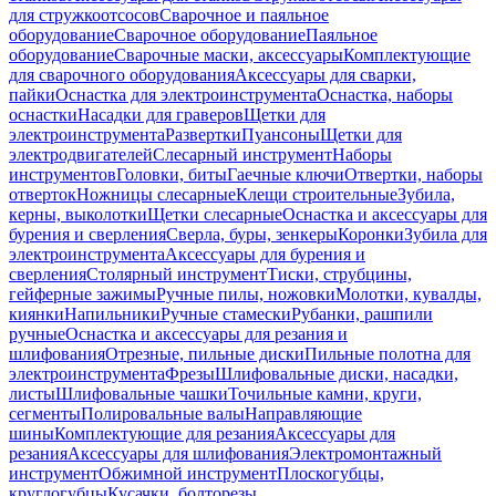
для стружкоотсосов
Сварочное и паяльное
оборудование
Сварочное оборудование
Паяльное
оборудование
Сварочные маски, аксессуары
Комплектующие
для сварочного оборудования
Аксессуары для сварки,
пайки
Оснастка для электроинструмента
Оснастка, наборы
оснастки
Насадки для граверов
Щетки для
электроинструмента
Развертки
Пуансоны
Щетки для
электродвигателей
Слесарный инструмент
Наборы
инструментов
Головки, биты
Гаечные ключи
Отвертки, наборы
отверток
Ножницы слесарные
Клещи строительные
Зубила,
керны, выколотки
Щетки слесарные
Оснастка и аксессуары для
бурения и сверления
Сверла, буры, зенкеры
Коронки
Зубила для
электроинструмента
Аксессуары для бурения и
сверления
Столярный инструмент
Тиски, струбцины,
гейферные зажимы
Ручные пилы, ножовки
Молотки, кувалды,
киянки
Напильники
Ручные стамески
Рубанки, рашпили
ручные
Оснастка и аксессуары для резания и
шлифования
Отрезные, пильные диски
Пильные полотна для
электроинструмента
Фрезы
Шлифовальные диски, насадки,
листы
Шлифовальные чашки
Точильные камни, круги,
сегменты
Полировальные валы
Направляющие
шины
Комплектующие для резания
Аксессуары для
резания
Аксессуары для шлифования
Электромонтажный
инструмент
Обжимной инструмент
Плоскогубцы,
круглогубцы
Кусачки, болторезы,