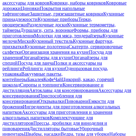
аксессуары для ковров
Коврики, наборы ковриков
Ковровые
дорожки
Циновки
Покрытия напольные
тафтинговые
Защитные, грязезащитные коврики
Кухонные
принадлежности
Кухонные приборы
Терки,
овощерезки
Разделочные доски
Кухонные термометры,
таймеры
Дуршлаги, сита, воронки
Формы, приборы для
приготовления
Молотки для мяса, тендерайзеры
Кухонные
мелочи
Миски
Кухонный текстиль
Кухонные фартуки,
прихватки
Кухонные полотенца
Скатерти, сервировочные
салфетки
Организация хранения на кухне
Посуда для
хранения
Органайзеры для кухни
Органайзеры для
специй
Посуда для ланча
Полки и аксессуары на
рейлинги
Рейлинги для кухни
Одноразовая посуда,
упаковка
Вакуумные пакеты,
контейнеры
Бакалея
Кофе
Чай
Цикорий, какао, горячий
шоколад
Сиропы и топпинги
Консервирование и
дистилляция
Автоклавы для консервирования
Аксессуары для
консервирования
Приспособления для
консервирования
Открывалки
Пивоварни
Емкости для
брожения
Ингредиенты для приготовления алкогольных
напитков
Аксессуары для приготовления и хранения
алкогольных напитков
Комплектующие для
дистилляторов
Прессы, дробилки для виноделия и
пивоварения
Дистилляторы бытовые
Уборочный
инвентарь
Швабры, насадки
Ведра, тазы для уборки
Наборы