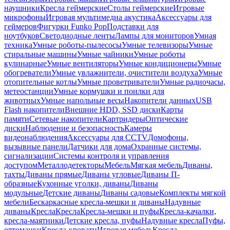
наушники
Кресла геймерские
Столы геймерские
Игровые
микрофоны
Игровая мультимедиа акустика
Аксессуары для
геймеров
Фигурки Funko Pop
Подставки для
ноутбуков
Светодиодные ленты
Лампы для мониторов
Умная
техника
Умные роботы-пылесосы
Умные телевизоры
Умные
стиральные машины
Умные чайники
Умные роботы
кулинарные
Умные вентиляторы
Умные кондиционеры
Умные
обогреватели
Умные увлажнители, очистители воздуха
Умные
отопительные котлы
Умные проветриватели
Умные радиочасы,
метеостанции
Умные кормушки и поилки для
животных
Умные напольные весы
Накопители данных
USB
Flash накопители
Внешние HDD, SSD диски
Карты
памяти
Сетевые накопители
Картридеры
Оптические
диски
Наблюдение и безопасность
Камеры
видеонаблюдения
Аксессуары для CCTV
Домофоны,
вызывные панели
Датчики для дома
Охранные системы,
сигнализации
Системы контроля и управления
доступом
Металлодетекторы
Мебель
Мягкая мебель
Диваны,
тахты
Диваны прямые
Диваны угловые
Диваны П-
образные
Кухонные уголки, диваны
Диваны
модульные
Детские диваны
Диваны садовые
Комплекты мягкой
мебели
Бескаркасные кресла-мешки и диваны
Надувные
диваны
Кресла
Кресла
Кресла-мешки и пуфы
Кресла-качалки,
кресла-маятники
Детские кресла, пуфы
Надувные кресла
Пуфы,
оттоманки
Кресла-кровати
Игровая мебель
Кресла