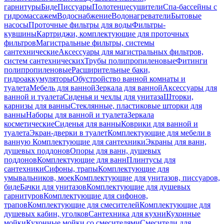
гарнитуры
Биде
Писсуары
Полотенцесушители
Спа-бассейны с
гидромассажем
Водоснабжение
Водонагреватели
Бытовые
насосы
Проточные фильтры для воды
Фильтры-
кувшины
Картриджи, комплектующие для проточных
фильтров
Магистральные фильтры, системы
сантехнические
Аксессуары для магистральных фильтров,
систем сантехнических
Трубы полипропиленовые
Фитинги
полипропиленовые
Расширительные баки,
гидроаккумуляторы
Обустройство ванной комнаты и
туалета
Мебель для ванной
Зеркала для ванной
Аксессуары для
ванной и туалета
Сиденья и чехлы для унитаза
Шторки,
карнизы для ванны
Стеклянные, пластиковые шторки для
ванны
Наборы для ванной и туалета
Зеркала
косметические
Сиденья для ванны
Коврики для ванной и
туалета
Экран-дверки в туалет
Комплектующие для мебели в
ванную
Комплектующие для сантехники
Экраны для ванн,
душевых поддонов
Опоры для ванн, душевых
поддонов
Комплектующие для ванн
Плинтусы для
сантехники
Сифоны, трапы
Комплектующие для
умывальников, моек
Комплектующие для унитазов, писсуаров,
биде
Бачки для унитазов
Комплектующие для душевых
гарнитуров
Комплектующие для сифонов,
трапов
Комплектующие для смесителей
Комплектующие для
душевых кабин, уголков
Сантехника для кухни
Кухонные
мойки
Кухонные мойки со смесителями
Смесители для