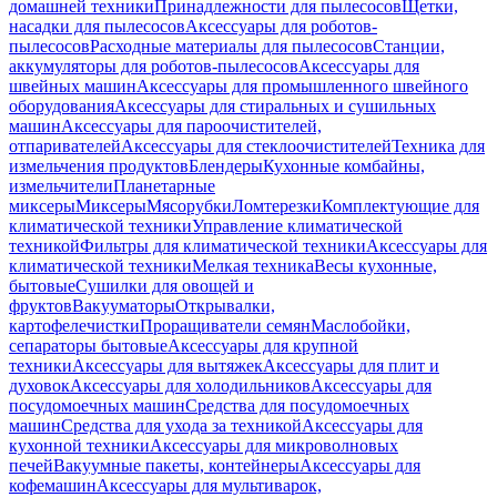
домашней техники
Принадлежности для пылесосов
Щетки,
насадки для пылесосов
Аксессуары для роботов-
пылесосов
Расходные материалы для пылесосов
Станции,
аккумуляторы для роботов-пылесосов
Аксессуары для
швейных машин
Аксессуары для промышленного швейного
оборудования
Аксессуары для стиральных и сушильных
машин
Аксессуары для пароочистителей,
отпаривателей
Аксессуары для стеклоочистителей
Техника для
измельчения продуктов
Блендеры
Кухонные комбайны,
измельчители
Планетарные
миксеры
Миксеры
Мясорубки
Ломтерезки
Комплектующие для
климатической техники
Управление климатической
техникой
Фильтры для климатической техники
Аксессуары для
климатической техники
Мелкая техника
Весы кухонные,
бытовые
Сушилки для овощей и
фруктов
Вакууматоры
Открывалки,
картофелечистки
Проращиватели семян
Маслобойки,
сепараторы бытовые
Аксессуары для крупной
техники
Аксессуары для вытяжек
Аксессуары для плит и
духовок
Аксессуары для холодильников
Аксессуары для
посудомоечных машин
Средства для посудомоечных
машин
Средства для ухода за техникой
Аксессуары для
кухонной техники
Аксессуары для микроволновых
печей
Вакуумные пакеты, контейнеры
Аксессуары для
кофемашин
Аксессуары для мультиварок,