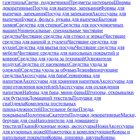
газетницы
Свечи, подсвечники
Предметы интерьера
Ширмы
декоративные
Посуда для выпечки, запекания
Формы для
выпечки, запекания
Посуда для запекания
Аксессуары для
выпечки
Бумага, фольга, рукава для выпечки
Бытовая
химия
Средства для стирки
Средства для посудомоечных
машин
Универсальные, специальные чистящие
средства
Чистящие средства для стекол и зеркал
Чистящие
средства для ванной и туалета
Чистящие средства для
кухни
Средства для мытья посуды
Чистящие средства для
мебели
Чистящие средства для напольных покрытий и
ковров
Средства для ухода за техникой
Освежители
воздуха
Средства от насекомых
Средства ухода за
одеждой
Средства ухода за обувью
Дезинфицирующие
средства
Аксессуары для бара
Сервировка для
напитков
Аксессуары для хранения напитков
Аксессуары для
приготовления коктейлей
Аксессуары для охлаждения
напитков
Наборы для бара, мини-бары
Штопоры, открывалки
для бутылок
Домашний текстиль
Подушки для
сна
Одеяла
Комплекты постельных
принадлежностей
Постельное белье
Пледы,
покрывала
Полотенца
Скатерти
Подушки декоративные
Маски,
беруши для сна
Наполнители для домашнего
текстиля
Ткани
Кухонные ножи, аксессуары
Ножи
Аксессуары
для кухонных ножей
Ножеточки и комплектующие
Ковры и
напольные покрытия
Ковры, циновки, шкуры
Ковры,