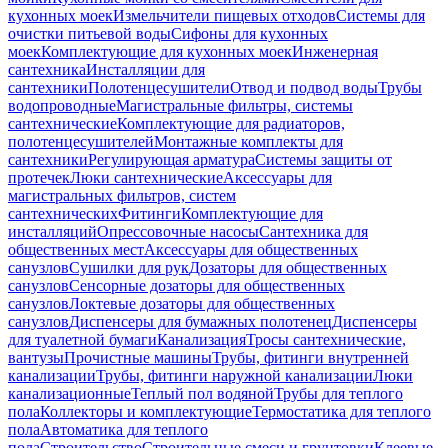
кухонных моек
Измельчители пищевых отходов
Системы для
очистки питьевой воды
Сифоны для кухонных
моек
Комплектующие для кухонных моек
Инженерная
сантехника
Инсталляции для
сантехники
Полотенцесушители
Отвод и подвод воды
Трубы
водопроводные
Магистральные фильтры, системы
сантехнические
Комплектующие для радиаторов,
полотенцесушителей
Монтажные комплекты для
сантехники
Регулирующая арматура
Системы защиты от
протечек
Люки сантехнические
Аксессуары для
магистральных фильтров, систем
сантехнических
Фитинги
Комплектующие для
инсталляций
Опрессовочные насосы
Сантехника для
общественных мест
Аксессуары для общественных
санузлов
Сушилки для рук
Дозаторы для общественных
санузлов
Сенсорные дозаторы для общественных
санузлов
Локтевые дозаторы для общественных
санузлов
Диспенсеры для бумажных полотенец
Диспенсеры
для туалетной бумаги
Канализация
Тросы сантехнические,
вантузы
Прочистные машины
Трубы, фитинги внутренней
канализации
Трубы, фитинги наружной канализации
Люки
канализационные
Теплый пол водяной
Трубы для теплого
пола
Коллекторы и комплектующие
Термостатика для теплого
пола
Автоматика для теплого
пола
Строительство
Строительные смеси и грунтовки
Клеевые