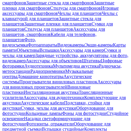
смартфонов
Защитные стекла для смартфонов
Защитные
пленки для смартфонов
Стилусы для смартфонов
Игровые
аксессуары для смартфонов
Чехлы для планшетов
Чехлы с
клавиатурой для планшетов
Защитные стекла для
планшетов
Защитные пленки для планшетов
Сумки для
планшетов
Стилусы для планшетов
Аксессуары для
планшетов, смартфонов
Кабели для телефонов,
планшетов
Фото,
видеосъемка
Фотоаппараты
Видеокамеры
Экшн-камеры
Карты
памяти
Объективы
Вспышки
Аксессуары для камер
Сумки и
чехлы для камер
Зарядные устройства, аккумуляторы для фото,
видеокамер
Аксессуары для объективов
Штативы
Цифровые
фоторамки
Аудиотехника
Мультимедиа акустика
Радиочасы,
метеостанции
Радиоприемники
Музыкальные
центры
Домашние кинотеатры
Акустические
системы
Проигрыватели виниловых пластинок
Аксессуары
для виниловых проигрывателей
Виниловые
пластинки
Инсталляционная акустика
Трансляционные
усилители
Аксессуары для аудиотехники
Комплектующие для
акустики
Акустические кабели
Подставки, стойки для
акустики
Сумки, чехлы для акустики
Оборудование для
фотостудии
Кольцевые лампы
Фоны для фотостудии
Студийное
освещение
Насадки светоформирующие для
фотостудии
Фотозонты, отражатели
Оборудование для
предметной съемки
Вспышки студийные
Комплекты