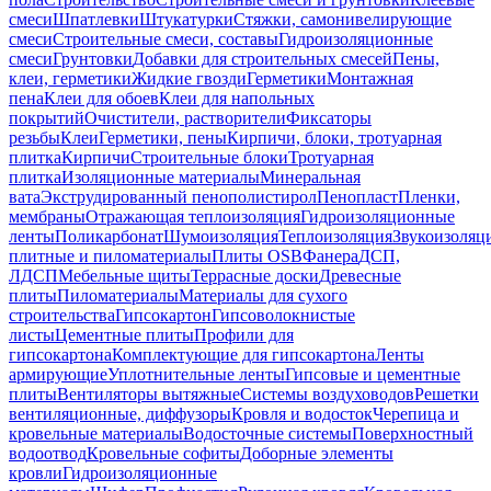
смеси
Шпатлевки
Штукатурки
Стяжки, самонивелирующие
смеси
Строительные смеси, составы
Гидроизоляционные
смеси
Грунтовки
Добавки для строительных смесей
Пены,
клеи, герметики
Жидкие гвозди
Герметики
Монтажная
пена
Клеи для обоев
Клеи для напольных
покрытий
Очистители, растворители
Фиксаторы
резьбы
Клеи
Герметики, пены
Кирпичи, блоки, тротуарная
плитка
Кирпичи
Строительные блоки
Тротуарная
плитка
Изоляционные материалы
Минеральная
вата
Экструдированный пенополистирол
Пенопласт
Пленки,
мембраны
Отражающая теплоизоляция
Гидроизоляционные
ленты
Поликарбонат
Шумоизоляция
Теплоизоляция
Звукоизоляц
плитные и пиломатериалы
Плиты OSB
Фанера
ДСП,
ЛДСП
Мебельные щиты
Террасные доски
Древесные
плиты
Пиломатериалы
Материалы для сухого
строительства
Гипсокартон
Гипсоволокнистые
листы
Цементные плиты
Профили для
гипсокартона
Комплектующие для гипсокартона
Ленты
армирующие
Уплотнительные ленты
Гипсовые и цементные
плиты
Вентиляторы вытяжные
Системы воздуховодов
Решетки
вентиляционные, диффузоры
Кровля и водосток
Черепица и
кровельные материалы
Водосточные системы
Поверхностный
водоотвод
Кровельные софиты
Доборные элементы
кровли
Гидроизоляционные