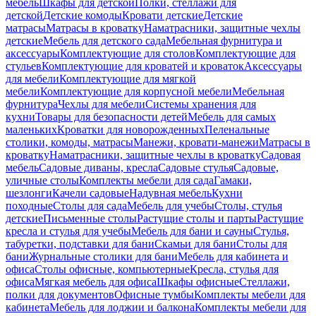
мебель
Шкафы для детской
Полки, стеллажи для
детской
Детские комоды
Кровати детские
Детские
матрасы
Матрасы в кроватку
Наматрасники, защитные чехлы
детские
Мебель для детского сада
Мебельная фурнитура и
аксессуары
Комплектующие для столов
Комплектующие для
стульев
Комплектующие для кроватей и кроваток
Аксессуары
для мебели
Комплектующие для мягкой
мебели
Комплектующие для корпусной мебели
Мебельная
фурнитура
Чехлы для мебели
Системы хранения для
кухни
Товары для безопасности детей
Мебель для самых
маленьких
Кроватки для новорожденных
Пеленальные
столики, комоды, матрасы
Манежи, кровати-манежи
Матрасы в
кроватку
Наматрасники, защитные чехлы в кроватку
Садовая
мебель
Садовые диваны, кресла
Садовые стулья
Садовые,
уличные столы
Комплекты мебели для сада
Гамаки,
шезлонги
Качели садовые
Надувная мебель
Кухни
походные
Столы для сада
Мебель для учебы
Столы, стулья
детские
Письменные столы
Растущие столы и парты
Растущие
кресла и стулья для учебы
Мебель для бани и сауны
Стулья,
табуретки, подставки для бани
Скамьи для бани
Столы для
бани
Журнальные столики для бани
Мебель для кабинета и
офиса
Столы офисные, компьютерные
Кресла, стулья для
офиса
Мягкая мебель для офиса
Шкафы офисные
Стеллажи,
полки для документов
Офисные тумбы
Комплекты мебели для
кабинета
Мебель для лоджии и балкона
Комплекты мебели для