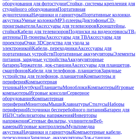
оборудования для фотостудии
Стойки, системы крепления для
студийного оборудования
Портативная
аудиотехника
Наушники и гарнитуры
Портативные колонки,
акустика
Умные колонки
MP3-плееры
Диктофоны
CD-
проигрыватели
Аксессуары для телевизоров
Кронштейны,
стойки
Кабели для телевизоров
Подписки на видеосервисы
ТВ-
антенны
ТВ-тюнеры
Аксессуары для ТВ
Аксессуары для
проектора
Очки 3D
Средства для ухода за
электроникой
Кабели, переходники
Аксессуары для
портативных устройств
Портативные аккумуляторы
Элементы
питания, зарядные устройства
Аккумуляторные
батареи
Держатели, док-станции
Аксессуары для планшетов,
смартфонов
Кабели для телефонов, планшетов
Зарядные
устройства для телефонов, планшетов
Компьютеры и
периферия
Компьютерная
техника
Ноутбуки
Планшеты
Моноблоки
Компьютеры
Игровые
компьютеры
Игровые консоли
Серверное
оборудование
Компьютерная
периферия
Мониторы
Мыши
Клавиатуры
Стилусы
Наборы
периферии
Источники бесперебойного питания
Батареи для
ИБП
Стабилизаторы напряжения
Инверторы
напряжения
Сетевые фильтры, удлинители
Веб-
камеры
Игровые контроллеры
Мультимедиа
акустика
Наушники и гарнитуры
Компьютерные кабели,
переходники
Зарядные, аккумуляторы
Док-станции,