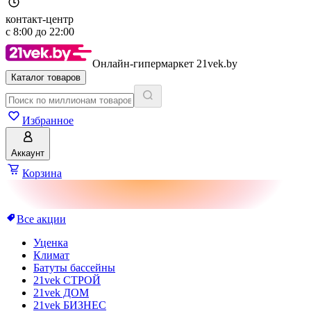
контакт-центр
с
8:00
до
22:00
Онлайн-гипермаркет 21vek.by
Каталог товаров
Избранное
Аккаунт
Корзина
Все акции
Уценка
Климат
Батуты бассейны
21vek СТРОЙ
21vek ДОМ
21vek БИЗНЕС