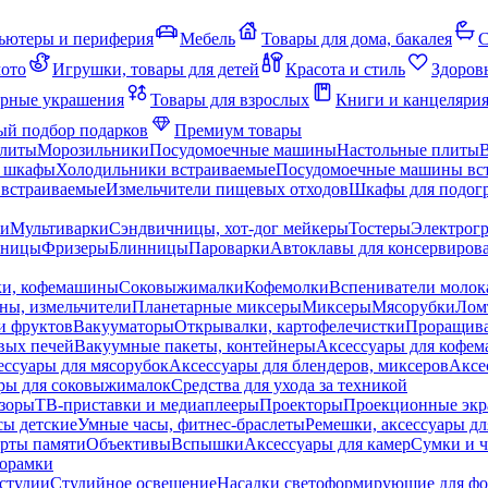
ьютеры и периферия
Мебель
Товары для дома, бакалея
С
мото
Игрушки, товары для детей
Красота и стиль
Здоров
рные украшения
Товары для взрослых
Книги и канцеляри
й подбор подарков
Премиум товары
плиты
Морозильники
Посудомоечные машины
Настольные плиты
 шкафы
Холодильники встраиваемые
Посудомоечные машины вс
встраиваемые
Измельчители пищевых отходов
Шкафы для подогр
чи
Мультиварки
Сэндвичницы, хот-дог мейкеры
Тостеры
Электрог
еницы
Фризеры
Блинницы
Пароварки
Автоклавы для консервиров
ки, кофемашины
Соковыжималки
Кофемолки
Вспениватели молок
ны, измельчители
Планетарные миксеры
Миксеры
Мясорубки
Лом
и фруктов
Вакууматоры
Открывалки, картофелечистки
Проращива
вых печей
Вакуумные пакеты, контейнеры
Аксессуары для кофе
ессуары для мясорубок
Аксессуары для блендеров, миксеров
Аксе
ры для соковыжималок
Средства для ухода за техникой
зоры
ТВ-приставки и медиаплееры
Проекторы
Проекционные эк
сы детские
Умные часы, фитнес-браслеты
Ремешки, аксессуары дл
рты памяти
Объективы
Вспышки
Аксессуары для камер
Сумки и ч
орамки
студии
Студийное освещение
Насадки светоформирующие для фо