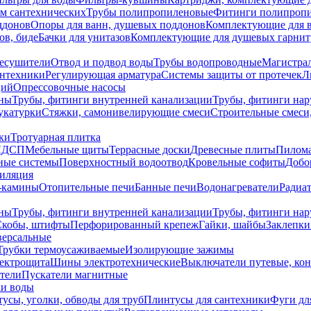
ем сантехнических
Трубы полипропиленовые
Фитинги полипроп
ддонов
Опоры для ванн, душевых поддонов
Комплектующие для 
ов, биде
Бачки для унитазов
Комплектующие для душевых гарнит
есушители
Отвод и подвод воды
Трубы водопроводные
Магистрал
антехники
Регулирующая арматура
Системы защиты от протечек
Л
ций
Опрессовочные насосы
ны
Трубы, фитинги внутренней канализации
Трубы, фитинги на
катурки
Стяжки, самонивелирующие смеси
Строительные смеси,
ки
Тротуарная плитка
ЛДСП
Мебельные щиты
Террасные доски
Древесные плиты
Пилом
ные системы
Поверхностный водоотвод
Кровельные софиты
Добо
тиляция
-камины
Отопительные печи
Банные печи
Водонагреватели
Радиат
ны
Трубы, фитинги внутренней канализации
Трубы, фитинги на
Скобы, штифты
Перфорированный крепеж
Гайки, шайбы
Заклепки
ерсальные
Трубки термоусаживаемые
Изолирующие зажимы
лектрощита
Шины электротехнические
Выключатели путевые, ко
атели
Пускатели магнитные
ки воды
усы, уголки, обводы для труб
Плинтусы для сантехники
Фуги дл