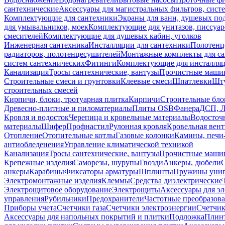
сантехнические
Аксессуары для магистральных фильтров, сист
Комплектующие для сантехники
Экраны для ванн, душевых по
для умывальников, моек
Комплектующие для унитазов, писсуар
смесителей
Комплектующие для душевых кабин, уголков
Инженерная сантехника
Инсталляции для сантехники
Полотенц
радиаторов, полотенцесушителей
Монтажные комплекты для с
систем сантехнических
Фитинги
Комплектующие для инсталля
Канализация
Тросы сантехнические, вантузы
Прочистные маши
Строительные смеси и грунтовки
Клеевые смеси
Шпатлевки
Шту
строительных смесей
Кирпичи, блоки, тротуарная плитка
Кирпичи
Строительные бло
Древесно-плитные и пиломатериалы
Плиты OSB
Фанера
ДСП, 
Кровля и водосток
Черепица и кровельные материалы
Водосточ
материалы
Шифер
Профнастил
Рулонная кровля
Кровельная вен
Отопление
Отопительные котлы
Газовые колонки
Камины, печи
антиобледенения
Управление климатической техникой
Канализация
Тросы сантехнические, вантузы
Прочистные маши
Крепежные изделия
Саморезы, шурупы
Гвозди
Анкеры, дюбели
анкеры
Карабины
Фиксаторы арматуры
Шплинты
Пружины унив
Электромонтажные изделия
Клеммы
Средства диэлектрические
Электрощитовое оборудование
Электрощиты
Аксессуары для э
управления
Рубильники
Предохранители
Частотные преобразов
Приборы учета
Счетчики газа
Счетчики электроэнергии
Счетчи
Аксессуары для напольных покрытий и плитки
Подложка
Плинт