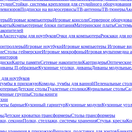
студии
Стойки, системы крепления для студийного оборудования
елевизоров
Подписки на видеосервисы
ТВ-антенны
ТВ-тюнеры
Ак
теры
Игровые компьютеры
Игровые консоли
Серверное оборудов
карты
Компьютерные блоки питания
Материнские платы
Системы
накопителей
ов
Аксессуары для ноутбуков
Очки для компьютера
Рюкзаки для но
контроллеры
Игровые ноутбуки
Игровые компьютеры
Игровые ви
ие
Столы геймерские
Игровые микрофоны
Игровая мультимедиа 
ониторов
диски
Карты памяти
Сетевые накопители
Картридеры
Оптические
иваны П-образные
Кухонные уголки, диваны
Диваны модульные
 для ноутбуков
тумбы в прихожую
Комоды, тумбы для ванной
Пеленальные стол
ьютерные
Детские столы
Туалетные столики
Журнальные столы
Са
денные группы
Столы-книги
ухни
уреты барные
Кухонный гарнитур
Кухонные модули
Кухонные угол
ры
Детские кроватки-трансформеры
Столы-трансформеры
ки, секции
Полки, стеллажи, системы хранения
Стулья, кресла
Ко
емы хранения в прихожую
Вешалки, подставки для зонтов
Банкет