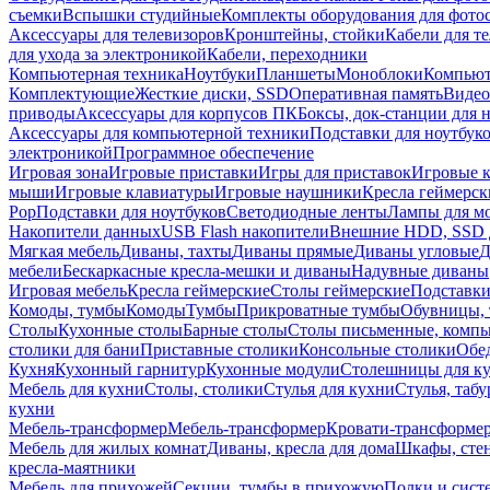
съемки
Вспышки студийные
Комплекты оборудования для фото
Аксессуары для телевизоров
Кронштейны, стойки
Кабели для т
для ухода за электроникой
Кабели, переходники
Компьютерная техника
Ноутбуки
Планшеты
Моноблоки
Компью
Комплектующие
Жесткие диски, SSD
Оперативная память
Видео
приводы
Аксессуары для корпусов ПК
Боксы, док-станции для 
Аксессуары для компьютерной техники
Подставки для ноутбук
электроникой
Программное обеспечение
Игровая зона
Игровые приставки
Игры для приставок
Игровые 
мыши
Игровые клавиатуры
Игровые наушники
Кресла геймерск
Pop
Подставки для ноутбуков
Светодиодные ленты
Лампы для м
Накопители данных
USB Flash накопители
Внешние HDD, SSD 
Мягкая мебель
Диваны, тахты
Диваны прямые
Диваны угловые
Д
мебели
Бескаркасные кресла-мешки и диваны
Надувные диваны
Игровая мебель
Кресла геймерские
Столы геймерские
Подставки
Комоды, тумбы
Комоды
Тумбы
Прикроватные тумбы
Обувницы, 
Столы
Кухонные столы
Барные столы
Столы письменные, комп
столики для бани
Приставные столики
Консольные столики
Обе
Кухня
Кухонный гарнитур
Кухонные модули
Столешницы для к
Мебель для кухни
Столы, столики
Стулья для кухни
Стулья, таб
кухни
Мебель-трансформер
Мебель-трансформер
Кровати-трансформе
Мебель для жилых комнат
Диваны, кресла для дома
Шкафы, стен
кресла-маятники
Мебель для прихожей
Секции, тумбы в прихожую
Полки и сист