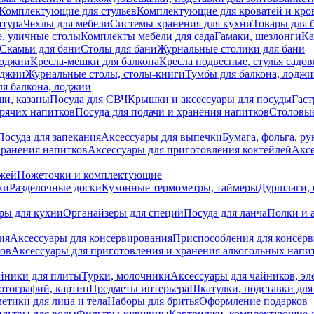
Комплектующие для стульев
Комплектующие для кроватей и кро
итура
Чехлы для мебели
Системы хранения для кухни
Товары для 
, уличные столы
Комплекты мебели для сада
Гамаки, шезлонги
Ка
Скамьи для бани
Столы для бани
Журнальные столики для бани
лоджии
Кресла-мешки для балкона
Кресла подвесные, стулья садо
оджии
Журнальные столы, столы-книги
Тумбы для балкона, лодж
я балкона, лоджии
ши, казаны
Посуда для СВЧ
Крышки и аксессуары для посуды
Гаст
орячих напитков
Посуда для подачи и хранения напитков
Столовы
Посуда для запекания
Аксессуары для выпечки
Бумага, фольга, р
хранения напитков
Аксессуары для приготовления коктейлей
Аксе
ожей
Ножеточки и комплектующие
ки
Разделочные доски
Кухонные термометры, таймеры
Дуршлаги, 
ры для кухни
Органайзеры для специй
Посуда для ланча
Полки и 
ия
Аксессуары для консервирования
Приспособления для консер
ков
Аксессуары для приготовления и хранения алкогольных напи
йники для плиты
Турки, молочники
Аксессуары для чайников, э
отографий, картин
Предметы интерьера
Шкатулки, подставки дл
етики для лица и тела
Наборы для бритья
Оформление подарков
льтры для воды
Фильтры-кувшины
Картриджи, комплектующие д