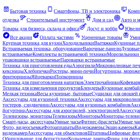
Бытовая техника
Смартфоны, ТВ и электроника
Комп
отделка
Строительный инструмент
Дом и сад
Авто и 
Товары для бизнеса, склада и офиса
Досуг и хобби
Ювели
Все акции
Оплата частями
Уцененные товары
Умны
Крупная техника для кухни
Холодильники
Вытяжки
Кухонные 
Встраиваемая техника, оборудование
Варочные панели
Духовые
встраиваемые
Комплекты встраиваемой техники
Морозильники 
упаковщики встраиваемые
Пароварки встраиваемые
Техника для приготовления еды
Аэрогрили
Микроволновые пе
кексницы
Хлебопечки
Ростеры, мини-печи
Йогуртницы, морож
фритюрницы
Яйцеварки
Попкорницы
Техника для приготовления напитков
Электрочайники
Кофевар
Техника для измельчения продуктов
Блендеры
Кухонные комбай
Мелкая техника
Весы кухонные, бытовые
Сушилки для овощей 
Аксессуары для кухонной техники
Аксессуары для микроволно
тостеров, сэндвичниц
Аксессуары для кухонных комбайнов
Акс
йогуртниц
Аксессуары для аэрогрилей, электрогрилей
Аксессуа
Телевизоры, мониторы
Телевизоры
Мониторы
Мониторы-телеви
Смарт-часы, аксессуары
Умные часы
Фитнес-браслеты
Умные ча
Фото, видеосъемка
Фотоаппараты
Видеокамеры
Экшн-камеры
Ка
видеокамер
Аксессуары для объективов
Штативы
Цифровые фот
Оборудование для фотостудии
Кольцевые лампы
Фоны для фото