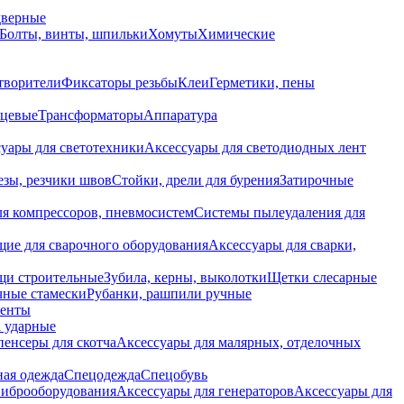
дверные
Болты, винты, шпильки
Хомуты
Химические
творители
Фиксаторы резьбы
Клеи
Герметики, пены
нцевые
Трансформаторы
Аппаратура
уары для светотехники
Аксессуары для светодиодных лент
езы, резчики швов
Стойки, дрели для бурения
Затирочные
ля компрессоров, пневмосистем
Системы пылеудаления для
ие для сварочного оборудования
Аксессуары для сварки,
щи строительные
Зубила, керны, выколотки
Щетки слесарные
чные стамески
Рубанки, рашпили ручные
енты
 ударные
енсеры для скотча
Аксессуары для малярных, отделочных
ная одежда
Спецодежда
Спецобувь
виброоборудования
Аксессуары для генераторов
Аксессуары для