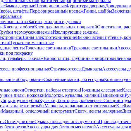
 для напольных покрытий
Реставрационные материалы
ые
Замки дверные
Петли дверные
Фурнитура дверная
Доводчики 
Скобы, штифты
Перфорированный крепеж
Гайки, шайбы
Заклепки
ерсальные
лочные плиты
Багеты, молдинги, уголки
на
Клеи для обоев
Клеи для напольных покрытий
Очистители, рас
Трубки термоусаживаемые
Изолирующие зажимы
лектрощита
Шины электротехнические
Выключатели путевые, ко
атели
Пускатели магнитные
одные ленты
Точечные светильники
Трековые светильники
Аксесс
и под покраску
ли, тельферы
Такелаж
Виброплиты, глубинные вибраторы
Бензор
сосы профессиональные
Стружкоотсосы
Домкраты
Аксессуары д
аяльное оборудование
Сварочные маски, аксессуары
Комплектующ
ечные ключи
Отвертки, наборы отверток
Ножницы слесарные
Кле
учные пилы, ножовки
Молотки, кувалды, киянки
Напильники
Ру
убцы, круглогубцы
Кусачки, болторезы, кабелерезы
Специнструм
ы для нарезки резьбы
Маркеры, карандаши строительные
Клейма
и
Малярный, отделочный инструмент
Скотч, ленты малярные
Дисп
иты
Огнетушители
Сумки, пояса для инструментов
Производствен
я бензорезов
Аксессуары для бетоносмесителей
Аксессуары для 