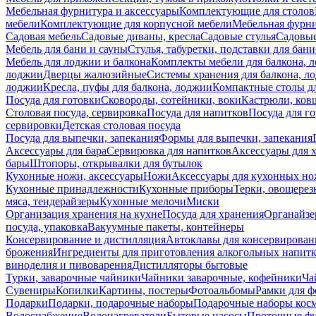
Мебельная фурнитура и аксессуары
Комплектующие для столов
мебели
Комплектующие для корпусной мебели
Мебельная фурн
Садовая мебель
Садовые диваны, кресла
Садовые стулья
Садовые
Мебель для бани и сауны
Стулья, табуретки, подставки для бани
Мебель для лоджии и балкона
Комплекты мебели для балкона, 
лоджии
Дверцы жалюзийные
Системы хранения для балкона, л
лоджии
Кресла, пуфы для балкона, лоджии
Компактные столы дл
Посуда для готовки
Сковороды, сотейники, воки
Кастрюли, ков
Столовая посуда, сервировка
Посуда для напитков
Посуда для г
сервировки
Детская столовая посуда
Посуда для выпечки, запекания
Формы для выпечки, запекания
Аксессуары для бара
Сервировка для напитков
Аксессуары для 
бары
Штопоры, открывалки для бутылок
Кухонные ножи, аксессуары
Ножи
Аксессуары для кухонных н
Кухонные принадлежности
Кухонные приборы
Терки, овощерез
мяса, тендерайзеры
Кухонные мелочи
Миски
Организация хранения на кухне
Посуда для хранения
Органайзе
посуда, упаковка
Вакуумные пакеты, контейнеры
Консервирование и дистилляция
Автоклавы для консервирован
брожения
Ингредиенты для приготовления алкогольных напит
виноделия и пивоварения
Дистилляторы бытовые
Турки, заварочные чайники
Чайники заварочные, кофейники
Ча
Сувениры
Копилки
Картины, постеры
Фотоальбомы
Рамки для ф
Подарки
Подарки, подарочные наборы
Подарочные наборы косм
Водоснабжение
Водонагреватели
Бытовые насосы
Проточные фи