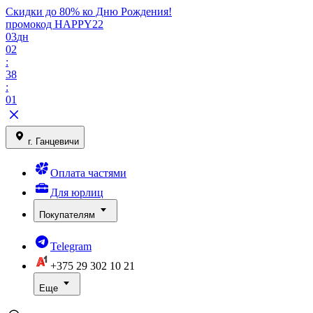
Скидки до 80% ко Дню Рождения!
промокод HAPPY22
03
дн
02
:
38
:
01
г. Ганцевичи
Оплата частями
Для юрлиц
Покупателям
Telegram
+375 29
302 10 21
Еще