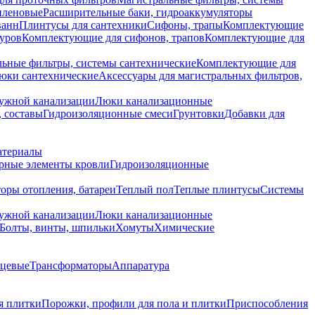
иленовые
Расширительные баки, гидроаккумуляторы
ванн
Плинтусы для сантехники
Сифоны, трапы
Комплектующие
уров
Комплектующие для сифонов, трапов
Комплектующие для
ьные фильтры, системы сантехнические
Комплектующие для
юки сантехнические
Аксессуары для магистральных фильтров,
ружной канализации
Люки канализационные
 составы
Гидроизоляционные смеси
Грунтовки
Добавки для
атериалы
рные элементы кровли
Гидроизоляционные
оры отопления, батареи
Теплый пол
Теплые плинтусы
Системы
ружной канализации
Люки канализационные
Болты, винты, шпильки
Хомуты
Химические
нцевые
Трансформаторы
Аппаратура
я плитки
Порожки, профили для пола и плитки
Приспособления