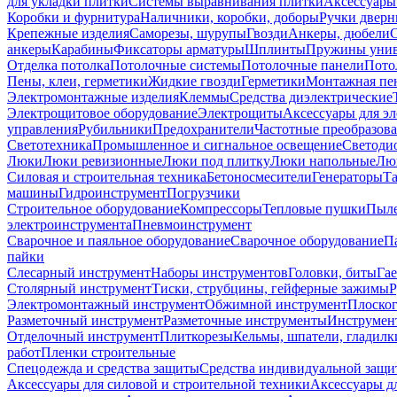
для укладки плитки
Системы выравнивания плитки
Аксессуары
Коробки и фурнитура
Наличники, коробки, доборы
Ручки дверн
Крепежные изделия
Саморезы, шурупы
Гвозди
Анкеры, дюбели
анкеры
Карабины
Фиксаторы арматуры
Шплинты
Пружины унив
Отделка потолка
Потолочные системы
Потолочные панели
Пото
Пены, клеи, герметики
Жидкие гвозди
Герметики
Монтажная пе
Электромонтажные изделия
Клеммы
Средства диэлектрические
Электрощитовое оборудование
Электрощиты
Аксессуары для э
управления
Рубильники
Предохранители
Частотные преобразов
Светотехника
Промышленное и сигнальное освещение
Светоди
Люки
Люки ревизионные
Люки под плитку
Люки напольные
Люк
Силовая и строительная техника
Бетоносмесители
Генераторы
Та
машины
Гидроинструмент
Погрузчики
Строительное оборудование
Компрессоры
Тепловые пушки
Пыле
электроинструмента
Пневмоинструмент
Сварочное и паяльное оборудование
Сварочное оборудование
П
пайки
Слесарный инструмент
Наборы инструментов
Головки, биты
Га
Столярный инструмент
Тиски, струбцины, гейферные зажимы
Р
Электромонтажный инструмент
Обжимной инструмент
Плоског
Разметочный инструмент
Разметочные инструменты
Инструмент
Отделочный инструмент
Плиткорезы
Кельмы, шпатели, гладилк
работ
Пленки строительные
Спецодежда и средства защиты
Средства индивидуальной защ
Аксессуары для силовой и строительной техники
Аксессуары дл