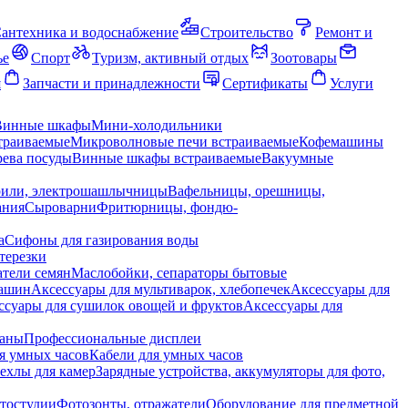
антехника и водоснабжение
Строительство
Ремонт и
ье
Спорт
Туризм, активный отдых
Зоотовары
я
Запчасти и принадлежности
Сертификаты
Услуги
Винные шкафы
Мини-холодильники
траиваемые
Микроволновые печи встраиваемые
Кофемашины
ева посуды
Винные шкафы встраиваемые
Вакуумные
рили, электрошашлычницы
Вафельницы, орешницы,
ания
Сыроварни
Фритюрницы, фондю-
а
Сифоны для газирования воды
терезки
тели семян
Маслобойки, сепараторы бытовые
машин
Аксессуары для мультиварок, хлебопечек
Аксессуары для
ссуары для сушилок овощей и фруктов
Аксессуары для
раны
Профессиональные дисплеи
я умных часов
Кабели для умных часов
ехлы для камер
Зарядные устройства, аккумуляторы для фото,
тостудии
Фотозонты, отражатели
Оборудование для предметной