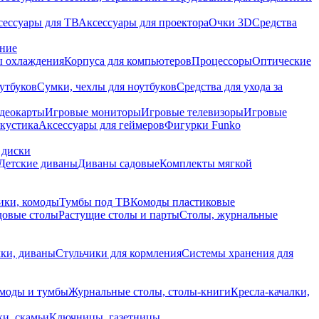
сессуары для ТВ
Аксессуары для проектора
Очки 3D
Средства
ание
 охлаждения
Корпуса для компьютеров
Процессоры
Оптические
утбуков
Сумки, чехлы для ноутбуков
Средства для ухода за
деокарты
Игровые мониторы
Игровые телевизоры
Игровые
акустика
Аксессуары для геймеров
Фигурки Funko
 диски
Детские диваны
Диваны садовые
Комплекты мягкой
ики, комоды
Тумбы под ТВ
Комоды пластиковые
довые столы
Растущие столы и парты
Столы, журнальные
ки, диваны
Стульчики для кормления
Системы хранения для
моды и тумбы
Журнальные столы, столы-книги
Кресла-качалки,
ки, скамьи
Ключницы, газетницы