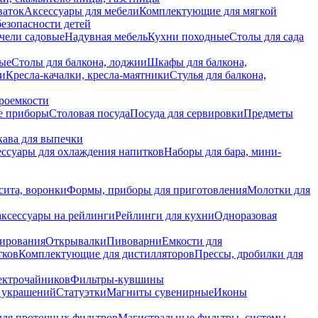
ваток
Аксессуары для мебели
Комплектующие для мягкой
безопасности детей
чели садовые
Надувная мебель
Кухни походные
Столы для сада
вые
Столы для балкона, лоджии
Шкафы для балкона,
ии
Кресла-качалки, кресла-маятники
Стулья для балкона,
роемкости
е приборы
Столовая посуда
Посуда для сервировки
Предметы
укава для выпечки
ссуары для охлаждения напитков
Наборы для бара, мини-
сита, воронки
Формы, приборы для приготовления
Молотки для
аксессуары на рейлинги
Рейлинги для кухни
Одноразовая
вирования
Открывалки
Пивоварни
Емкости для
тков
Комплектующие для дистилляторов
Прессы, дробилки для
лектрочайников
Фильтры-кувшины
я украшений
Статуэтки
Магниты сувенирные
Иконы
ля проточных фильтров
Магистральные фильтры, системы