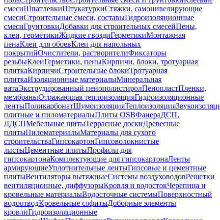
смеси
Шпатлевки
Штукатурки
Стяжки, самонивелирующие
смеси
Строительные смеси, составы
Гидроизоляционные
смеси
Грунтовки
Добавки для строительных смесей
Пены,
клеи, герметики
Жидкие гвозди
Герметики
Монтажная
пена
Клеи для обоев
Клеи для напольных
покрытий
Очистители, растворители
Фиксаторы
резьбы
Клеи
Герметики, пены
Кирпичи, блоки, тротуарная
плитка
Кирпичи
Строительные блоки
Тротуарная
плитка
Изоляционные материалы
Минеральная
вата
Экструдированный пенополистирол
Пенопласт
Пленки,
мембраны
Отражающая теплоизоляция
Гидроизоляционные
ленты
Поликарбонат
Шумоизоляция
Теплоизоляция
Звукоизоляц
плитные и пиломатериалы
Плиты OSB
Фанера
ДСП,
ЛДСП
Мебельные щиты
Террасные доски
Древесные
плиты
Пиломатериалы
Материалы для сухого
строительства
Гипсокартон
Гипсоволокнистые
листы
Цементные плиты
Профили для
гипсокартона
Комплектующие для гипсокартона
Ленты
армирующие
Уплотнительные ленты
Гипсовые и цементные
плиты
Вентиляторы вытяжные
Системы воздуховодов
Решетки
вентиляционные, диффузоры
Кровля и водосток
Черепица и
кровельные материалы
Водосточные системы
Поверхностный
водоотвод
Кровельные софиты
Доборные элементы
кровли
Гидроизоляционные