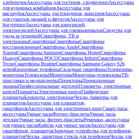
хлебопечек
Аксессуары для тостеров, сэндвичниц
Аксессуары
для кухонных комбайнов
Аксессуары для
мясорубок
Аксессуары для блендеров, миксеров
Аксессуары
для сушилок овощей и фруктов
Аксессуары для
йогуртниц
Аксессуары для аэрогрилей,
электрогрилей
Аксессуары для соковыжималок
Средства для
ухода за техникой
Смартфоны, ТВ и
электроника
Смартфоны
Смартфоны
Смартфоны
восстановленные
Смартфоны Apple
Смартфоны
Xiaomi
Смартфоны Samsung
Смартфоны Honor
Смартфоны
Huawei
Смартфоны POCO
Смартфоны Infinix
Смартфоны
Tecno
Смартфоны Realme
Смартфоны Samsung Galaxy S26
series
Кнопочные телефоны
Складные смартфоны
Телевизоры,
мониторы
Телевизоры
Мониторы
Мониторы-телевизоры
ТВ-
приставки и медиаплееры
Проекторы
Проекционные
экраны
Профессиональные дисплеи
Планшеты, электронные
книги
Планшеты
Электронные книги
Графические
планшеты
Блокноты электронные
Чехлы, бамперы для
планшетов
Аксессуары для планшетов,
смартфонов
Аксессуары для электронных книг
Смарт-часы,
аксессуары
Умные часы
Фитнес-браслеты
Умные часы
детские
Умные часы, фитнес-браслеты
Ремешки, аксессуары
для умных часов
Кабели для умных часов
Аксессуары для
смартфонов, планшетов
Зарядные устройства для телефонов,
планшетов
Чехлы, защитные стекла для телефонов
Чехлы для