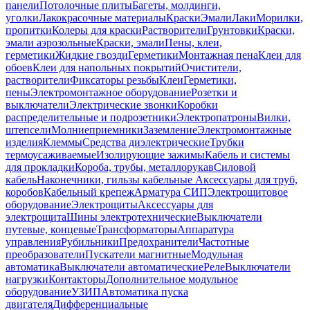
панели
Потолочные плиты
Багеты, молдинги,
уголки
Лакокрасочные материалы
Краски
Эмали
Лаки
Морилки,
пропитки
Колеры для краски
Растворители
Грунтовки
Краски,
эмали аэрозольные
Краски, эмали
Пены, клеи,
герметики
Жидкие гвозди
Герметики
Монтажная пена
Клеи для
обоев
Клеи для напольных покрытий
Очистители,
растворители
Фиксаторы резьбы
Клеи
Герметики,
пены
Электромонтажное оборудование
Розетки и
выключатели
Электрические звонки
Коробки
распределительные и подрозетники
Электропатроны
Вилки,
штепсели
Молниеприемники
Заземление
Электромонтажные
изделия
Клеммы
Средства диэлектрические
Трубки
термоусаживаемые
Изолирующие зажимы
Кабель и системы
для прокладки
Короба, трубы, металлорукав
Силовой
кабель
Наконечники, гильзы кабельные
Аксессуары для труб,
коробов
Кабельный крепеж
Арматура СИП
Электрощитовое
оборудование
Электрощиты
Аксессуары для
электрощита
Шины электротехнические
Выключатели
путевые, концевые
Трансформаторы
Аппаратура
управления
Рубильники
Предохранители
Частотные
преобразователи
Пускатели магнитные
Модульная
автоматика
Выключатели автоматические
Реле
Выключатели
нагрузки
Контакторы
Дополнительное модульное
оборудование
УЗИП
Автоматика пуска
двигателя
Дифференциальные