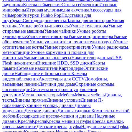
наушники
Кресла геймерские
Столы геймерские
Игровые
микрофоны
Игровая мультимедиа акустика
Аксессуары для
геймеров
Фигурки Funko Pop
Подставки для
ноутбуков
Светодиодные ленты
Лампы для мониторов
Умная
техника
Умные роботы-пылесосы
Умные телевизоры
Умные
стиральные машины
Умные чайники
Умные роботы
кулинарные
Умные вентиляторы
Умные кондиционеры
Умные
обогреватели
Умные увлажнители, очистители воздуха
Умные
отопительные котлы
Умные проветриватели
Умные радиочасы,
метеостанции
Умные кормушки и поилки для
животных
Умные напольные весы
Накопители данных
USB
Flash накопители
Внешние HDD, SSD диски
Карты
памяти
Сетевые накопители
Картридеры
Оптические
диски
Наблюдение и безопасность
Камеры
видеонаблюдения
Аксессуары для CCTV
Домофоны,
вызывные панели
Датчики для дома
Охранные системы,
сигнализации
Системы контроля и управления
доступом
Металлодетекторы
Мебель
Мягкая мебель
Диваны,
тахты
Диваны прямые
Диваны угловые
Диваны П-
образные
Кухонные уголки, диваны
Диваны
модульные
Детские диваны
Диваны садовые
Комплекты мягкой
мебели
Бескаркасные кресла-мешки и диваны
Надувные
диваны
Кресла
Кресла
Кресла-мешки и пуфы
Кресла-качалки,
кресла-маятники
Детские кресла, пуфы
Надувные кресла
Пуфы,
оттоманки
Кресла-кровати
Игровая мебель
Кресла