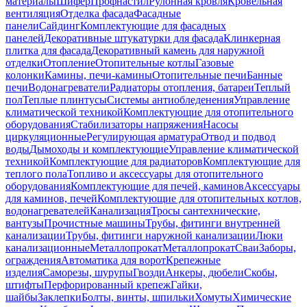
материалы
Шифер
Профнастил
Рулонная кровля
Кровельная
вентиляция
Отделка фасада
Фасадные
панели
Сайдинг
Комплектующие для фасадных
панелей
Декоративные штукатурки для фасада
Клинкерная
плитка для фасада
Декоративный камень для наружной
отделки
Отопление
Отопительные котлы
Газовые
колонки
Камины, печи-камины
Отопительные печи
Банные
печи
Водонагреватели
Радиаторы отопления, батареи
Теплый
пол
Теплые плинтусы
Системы антиобледенения
Управление
климатической техникой
Комплектующие для отопительного
оборудования
Стабилизаторы напряжения
Насосы
циркуляционные
Регулирующая арматура
Отвод и подвод
воды
Дымоходы и комплектующие
Управление климатической
техникой
Комплектующие для радиаторов
Комплектующие для
теплого пола
Топливо и аксессуары для отопительного
оборудования
Комплектующие для печей, каминов
Аксессуары
для каминов, печей
Комплектующие для отопительных котлов,
водонагревателей
Канализация
Тросы сантехнические,
вантузы
Прочистные машины
Трубы, фитинги внутренней
канализации
Трубы, фитинги наружной канализации
Люки
канализационные
Металлопрокат
Металлопрокат
Сваи
Заборы,
ограждения
Автоматика для ворот
Крепежные
изделия
Саморезы, шурупы
Гвозди
Анкеры, дюбели
Скобы,
штифты
Перфорированный крепеж
Гайки,
шайбы
Заклепки
Болты, винты, шпильки
Хомуты
Химические