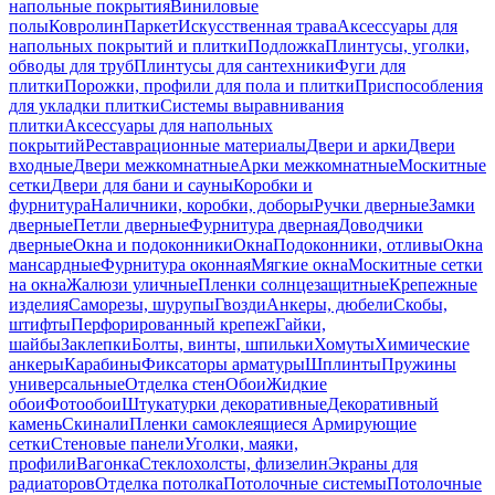
напольные покрытия
Виниловые
полы
Ковролин
Паркет
Искусственная трава
Аксессуары для
напольных покрытий и плитки
Подложка
Плинтусы, уголки,
обводы для труб
Плинтусы для сантехники
Фуги для
плитки
Порожки, профили для пола и плитки
Приспособления
для укладки плитки
Системы выравнивания
плитки
Аксессуары для напольных
покрытий
Реставрационные материалы
Двери и арки
Двери
входные
Двери межкомнатные
Арки межкомнатные
Москитные
сетки
Двери для бани и сауны
Коробки и
фурнитура
Наличники, коробки, доборы
Ручки дверные
Замки
дверные
Петли дверные
Фурнитура дверная
Доводчики
дверные
Окна и подоконники
Окна
Подоконники, отливы
Окна
мансардные
Фурнитура оконная
Мягкие окна
Москитные сетки
на окна
Жалюзи уличные
Пленки солнцезащитные
Крепежные
изделия
Саморезы, шурупы
Гвозди
Анкеры, дюбели
Скобы,
штифты
Перфорированный крепеж
Гайки,
шайбы
Заклепки
Болты, винты, шпильки
Хомуты
Химические
анкеры
Карабины
Фиксаторы арматуры
Шплинты
Пружины
универсальные
Отделка стен
Обои
Жидкие
обои
Фотообои
Штукатурки декоративные
Декоративный
камень
Скинали
Пленки самоклеящиеся
Армирующие
сетки
Стеновые панели
Уголки, маяки,
профили
Вагонка
Стеклохолсты, флизелин
Экраны для
радиаторов
Отделка потолка
Потолочные системы
Потолочные