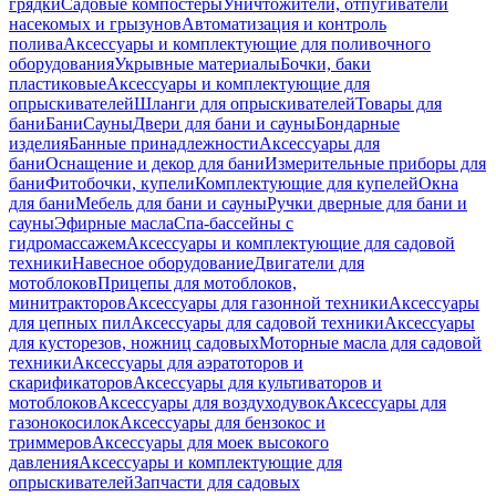
грядки
Садовые компостеры
Уничтожители, отпугиватели
насекомых и грызунов
Автоматизация и контроль
полива
Аксессуары и комплектующие для поливочного
оборудования
Укрывные материалы
Бочки, баки
пластиковые
Аксессуары и комплектующие для
опрыскивателей
Шланги для опрыскивателей
Товары для
бани
Бани
Сауны
Двери для бани и сауны
Бондарные
изделия
Банные принадлежности
Аксессуары для
бани
Оснащение и декор для бани
Измерительные приборы для
бани
Фитобочки, купели
Комплектующие для купелей
Окна
для бани
Мебель для бани и сауны
Ручки дверные для бани и
сауны
Эфирные масла
Спа-бассейны с
гидромассажем
Аксессуары и комплектующие для садовой
техники
Навесное оборудование
Двигатели для
мотоблоков
Прицепы для мотоблоков,
минитракторов
Аксессуары для газонной техники
Аксессуары
для цепных пил
Аксессуары для садовой техники
Аксессуары
для кусторезов, ножниц садовых
Моторные масла для садовой
техники
Аксессуары для аэратоторов и
скарификаторов
Аксессуары для культиваторов и
мотоблоков
Аксессуары для воздуходувок
Аксессуары для
газонокосилок
Аксессуары для бензокос и
триммеров
Аксессуары для моек высокого
давления
Аксессуары и комплектующие для
опрыскивателей
Запчасти для садовых