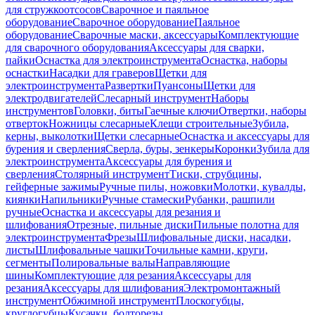
для стружкоотсосов
Сварочное и паяльное
оборудование
Сварочное оборудование
Паяльное
оборудование
Сварочные маски, аксессуары
Комплектующие
для сварочного оборудования
Аксессуары для сварки,
пайки
Оснастка для электроинструмента
Оснастка, наборы
оснастки
Насадки для граверов
Щетки для
электроинструмента
Развертки
Пуансоны
Щетки для
электродвигателей
Слесарный инструмент
Наборы
инструментов
Головки, биты
Гаечные ключи
Отвертки, наборы
отверток
Ножницы слесарные
Клещи строительные
Зубила,
керны, выколотки
Щетки слесарные
Оснастка и аксессуары для
бурения и сверления
Сверла, буры, зенкеры
Коронки
Зубила для
электроинструмента
Аксессуары для бурения и
сверления
Столярный инструмент
Тиски, струбцины,
гейферные зажимы
Ручные пилы, ножовки
Молотки, кувалды,
киянки
Напильники
Ручные стамески
Рубанки, рашпили
ручные
Оснастка и аксессуары для резания и
шлифования
Отрезные, пильные диски
Пильные полотна для
электроинструмента
Фрезы
Шлифовальные диски, насадки,
листы
Шлифовальные чашки
Точильные камни, круги,
сегменты
Полировальные валы
Направляющие
шины
Комплектующие для резания
Аксессуары для
резания
Аксессуары для шлифования
Электромонтажный
инструмент
Обжимной инструмент
Плоскогубцы,
круглогубцы
Кусачки, болторезы,