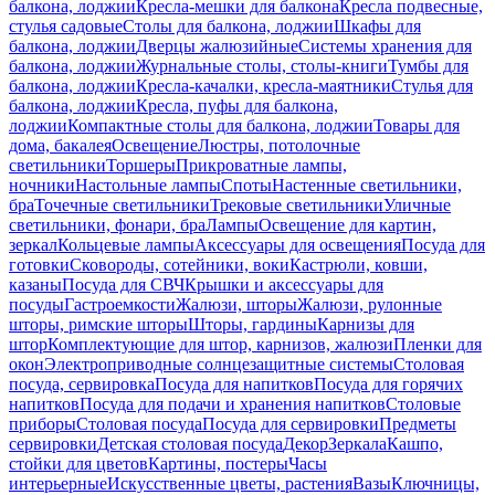
балкона, лоджии
Кресла-мешки для балкона
Кресла подвесные,
стулья садовые
Столы для балкона, лоджии
Шкафы для
балкона, лоджии
Дверцы жалюзийные
Системы хранения для
балкона, лоджии
Журнальные столы, столы-книги
Тумбы для
балкона, лоджии
Кресла-качалки, кресла-маятники
Стулья для
балкона, лоджии
Кресла, пуфы для балкона,
лоджии
Компактные столы для балкона, лоджии
Товары для
дома, бакалея
Освещение
Люстры, потолочные
светильники
Торшеры
Прикроватные лампы,
ночники
Настольные лампы
Споты
Настенные светильники,
бра
Точечные светильники
Трековые светильники
Уличные
светильники, фонари, бра
Лампы
Освещение для картин,
зеркал
Кольцевые лампы
Аксессуары для освещения
Посуда для
готовки
Сковороды, сотейники, воки
Кастрюли, ковши,
казаны
Посуда для СВЧ
Крышки и аксессуары для
посуды
Гастроемкости
Жалюзи, шторы
Жалюзи, рулонные
шторы, римские шторы
Шторы, гардины
Карнизы для
штор
Комплектующие для штор, карнизов, жалюзи
Пленки для
окон
Электроприводные солнцезащитные системы
Столовая
посуда, сервировка
Посуда для напитков
Посуда для горячих
напитков
Посуда для подачи и хранения напитков
Столовые
приборы
Столовая посуда
Посуда для сервировки
Предметы
сервировки
Детская столовая посуда
Декор
Зеркала
Кашпо,
стойки для цветов
Картины, постеры
Часы
интерьерные
Искусственные цветы, растения
Вазы
Ключницы,