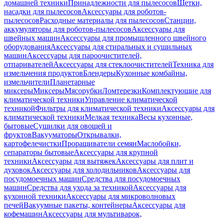
домашней техники
Принадлежности для пылесосов
Щетки,
насадки для пылесосов
Аксессуары для роботов-
пылесосов
Расходные материалы для пылесосов
Станции,
аккумуляторы для роботов-пылесосов
Аксессуары для
швейных машин
Аксессуары для промышленного швейного
оборудования
Аксессуары для стиральных и сушильных
машин
Аксессуары для пароочистителей,
отпаривателей
Аксессуары для стеклоочистителей
Техника для
измельчения продуктов
Блендеры
Кухонные комбайны,
измельчители
Планетарные
миксеры
Миксеры
Мясорубки
Ломтерезки
Комплектующие для
климатической техники
Управление климатической
техникой
Фильтры для климатической техники
Аксессуары для
климатической техники
Мелкая техника
Весы кухонные,
бытовые
Сушилки для овощей и
фруктов
Вакууматоры
Открывалки,
картофелечистки
Проращиватели семян
Маслобойки,
сепараторы бытовые
Аксессуары для крупной
техники
Аксессуары для вытяжек
Аксессуары для плит и
духовок
Аксессуары для холодильников
Аксессуары для
посудомоечных машин
Средства для посудомоечных
машин
Средства для ухода за техникой
Аксессуары для
кухонной техники
Аксессуары для микроволновых
печей
Вакуумные пакеты, контейнеры
Аксессуары для
кофемашин
Аксессуары для мультиварок,