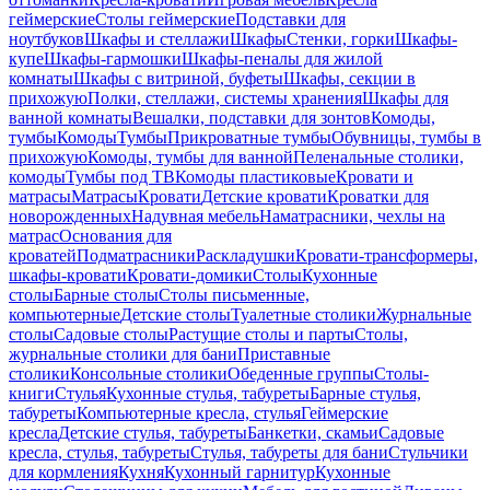
геймерские
Столы геймерские
Подставки для
ноутбуков
Шкафы и стеллажи
Шкафы
Стенки, горки
Шкафы-
купе
Шкафы-гармошки
Шкафы-пеналы для жилой
комнаты
Шкафы с витриной, буфеты
Шкафы, секции в
прихожую
Полки, стеллажи, системы хранения
Шкафы для
ванной комнаты
Вешалки, подставки для зонтов
Комоды,
тумбы
Комоды
Тумбы
Прикроватные тумбы
Обувницы, тумбы в
прихожую
Комоды, тумбы для ванной
Пеленальные столики,
комоды
Тумбы под ТВ
Комоды пластиковые
Кровати и
матрасы
Матрасы
Кровати
Детские кровати
Кроватки для
новорожденных
Надувная мебель
Наматрасники, чехлы на
матрас
Основания для
кроватей
Подматрасники
Раскладушки
Кровати-трансформеры,
шкафы-кровати
Кровати-домики
Столы
Кухонные
столы
Барные столы
Столы письменные,
компьютерные
Детские столы
Туалетные столики
Журнальные
столы
Садовые столы
Растущие столы и парты
Столы,
журнальные столики для бани
Приставные
столики
Консольные столики
Обеденные группы
Столы-
книги
Стулья
Кухонные стулья, табуреты
Барные стулья,
табуреты
Компьютерные кресла, стулья
Геймерские
кресла
Детские стулья, табуреты
Банкетки, скамьи
Садовые
кресла, стулья, табуреты
Стулья, табуреты для бани
Стульчики
для кормления
Кухня
Кухонный гарнитур
Кухонные