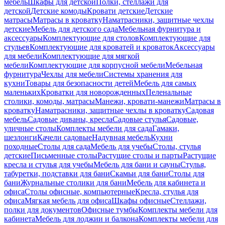
мебель
Шкафы для детской
Полки, стеллажи для
детской
Детские комоды
Кровати детские
Детские
матрасы
Матрасы в кроватку
Наматрасники, защитные чехлы
детские
Мебель для детского сада
Мебельная фурнитура и
аксессуары
Комплектующие для столов
Комплектующие для
стульев
Комплектующие для кроватей и кроваток
Аксессуары
для мебели
Комплектующие для мягкой
мебели
Комплектующие для корпусной мебели
Мебельная
фурнитура
Чехлы для мебели
Системы хранения для
кухни
Товары для безопасности детей
Мебель для самых
маленьких
Кроватки для новорожденных
Пеленальные
столики, комоды, матрасы
Манежи, кровати-манежи
Матрасы в
кроватку
Наматрасники, защитные чехлы в кроватку
Садовая
мебель
Садовые диваны, кресла
Садовые стулья
Садовые,
уличные столы
Комплекты мебели для сада
Гамаки,
шезлонги
Качели садовые
Надувная мебель
Кухни
походные
Столы для сада
Мебель для учебы
Столы, стулья
детские
Письменные столы
Растущие столы и парты
Растущие
кресла и стулья для учебы
Мебель для бани и сауны
Стулья,
табуретки, подставки для бани
Скамьи для бани
Столы для
бани
Журнальные столики для бани
Мебель для кабинета и
офиса
Столы офисные, компьютерные
Кресла, стулья для
офиса
Мягкая мебель для офиса
Шкафы офисные
Стеллажи,
полки для документов
Офисные тумбы
Комплекты мебели для
кабинета
Мебель для лоджии и балкона
Комплекты мебели для