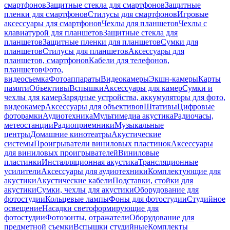
смартфонов
Защитные стекла для смартфонов
Защитные
пленки для смартфонов
Стилусы для смартфонов
Игровые
аксессуары для смартфонов
Чехлы для планшетов
Чехлы с
клавиатурой для планшетов
Защитные стекла для
планшетов
Защитные пленки для планшетов
Сумки для
планшетов
Стилусы для планшетов
Аксессуары для
планшетов, смартфонов
Кабели для телефонов,
планшетов
Фото,
видеосъемка
Фотоаппараты
Видеокамеры
Экшн-камеры
Карты
памяти
Объективы
Вспышки
Аксессуары для камер
Сумки и
чехлы для камер
Зарядные устройства, аккумуляторы для фото,
видеокамер
Аксессуары для объективов
Штативы
Цифровые
фоторамки
Аудиотехника
Мультимедиа акустика
Радиочасы,
метеостанции
Радиоприемники
Музыкальные
центры
Домашние кинотеатры
Акустические
системы
Проигрыватели виниловых пластинок
Аксессуары
для виниловых проигрывателей
Виниловые
пластинки
Инсталляционная акустика
Трансляционные
усилители
Аксессуары для аудиотехники
Комплектующие для
акустики
Акустические кабели
Подставки, стойки для
акустики
Сумки, чехлы для акустики
Оборудование для
фотостудии
Кольцевые лампы
Фоны для фотостудии
Студийное
освещение
Насадки светоформирующие для
фотостудии
Фотозонты, отражатели
Оборудование для
предметной съемки
Вспышки студийные
Комплекты