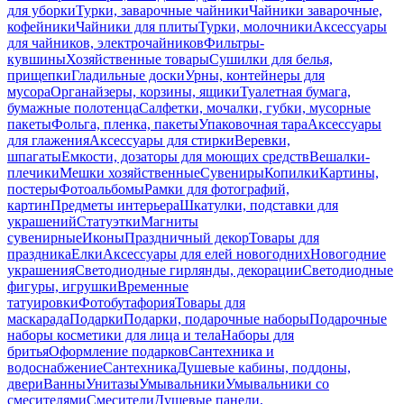
для уборки
Турки, заварочные чайники
Чайники заварочные,
кофейники
Чайники для плиты
Турки, молочники
Аксессуары
для чайников, электрочайников
Фильтры-
кувшины
Хозяйственные товары
Сушилки для белья,
прищепки
Гладильные доски
Урны, контейнеры для
мусора
Органайзеры, корзины, ящики
Туалетная бумага,
бумажные полотенца
Салфетки, мочалки, губки, мусорные
пакеты
Фольга, пленка, пакеты
Упаковочная тара
Аксессуары
для глажения
Аксессуары для стирки
Веревки,
шпагаты
Емкости, дозаторы для моющих средств
Вешалки-
плечики
Мешки хозяйственные
Сувениры
Копилки
Картины,
постеры
Фотоальбомы
Рамки для фотографий,
картин
Предметы интерьера
Шкатулки, подставки для
украшений
Статуэтки
Магниты
сувенирные
Иконы
Праздничный декор
Товары для
праздника
Елки
Аксессуары для елей новогодних
Новогодние
украшения
Светодиодные гирлянды, декорации
Светодиодные
фигуры, игрушки
Временные
татуировки
Фотобутафория
Товары для
маскарада
Подарки
Подарки, подарочные наборы
Подарочные
наборы косметики для лица и тела
Наборы для
бритья
Оформление подарков
Сантехника и
водоснабжение
Сантехника
Душевые кабины, поддоны,
двери
Ванны
Унитазы
Умывальники
Умывальники со
смесителями
Смесители
Душевые панели,