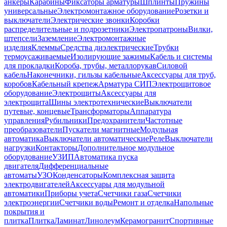
анкеры
Карабины
Фиксаторы арматуры
Шплинты
Пружины
универсальные
Электромонтажное оборудование
Розетки и
выключатели
Электрические звонки
Коробки
распределительные и подрозетники
Электропатроны
Вилки,
штепсели
Заземление
Электромонтажные
изделия
Клеммы
Средства диэлектрические
Трубки
термоусаживаемые
Изолирующие зажимы
Кабель и системы
для прокладки
Короба, трубы, металлорукав
Силовой
кабель
Наконечники, гильзы кабельные
Аксессуары для труб,
коробов
Кабельный крепеж
Арматура СИП
Электрощитовое
оборудование
Электрощиты
Аксессуары для
электрощита
Шины электротехнические
Выключатели
путевые, концевые
Трансформаторы
Аппаратура
управления
Рубильники
Предохранители
Частотные
преобразователи
Пускатели магнитные
Модульная
автоматика
Выключатели автоматические
Реле
Выключатели
нагрузки
Контакторы
Дополнительное модульное
оборудование
УЗИП
Автоматика пуска
двигателя
Дифференциальные
автоматы
УЗО
Конденсаторы
Комплексная защита
электродвигателей
Аксессуары для модульной
автоматики
Приборы учета
Счетчики газа
Счетчики
электроэнергии
Счетчики воды
Ремонт и отделка
Напольные
покрытия и
плитка
Плитка
Ламинат
Линолеум
Керамогранит
Спортивные