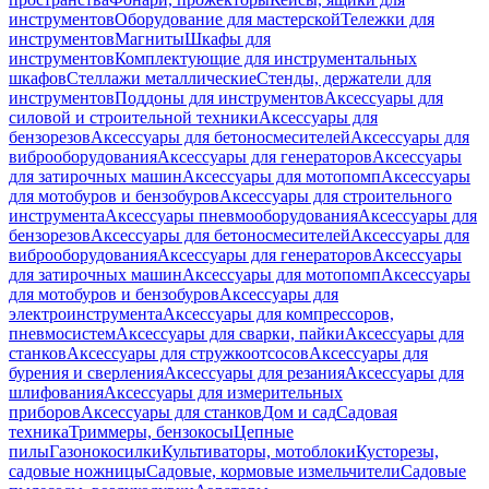
инструментов
Оборудование для мастерской
Тележки для
инструментов
Магниты
Шкафы для
инструментов
Комплектующие для инструментальных
шкафов
Стеллажи металлические
Стенды, держатели для
инструментов
Поддоны для инструментов
Аксессуары для
силовой и строительной техники
Аксессуары для
бензорезов
Аксессуары для бетоносмесителей
Аксессуары для
виброоборудования
Аксессуары для генераторов
Аксессуары
для затирочных машин
Аксессуары для мотопомп
Аксессуары
для мотобуров и бензобуров
Аксессуары для строительного
инструмента
Аксессуары пневмооборудования
Аксессуары для
бензорезов
Аксессуары для бетоносмесителей
Аксессуары для
виброоборудования
Аксессуары для генераторов
Аксессуары
для затирочных машин
Аксессуары для мотопомп
Аксессуары
для мотобуров и бензобуров
Аксессуары для
электроинструмента
Аксессуары для компрессоров,
пневмосистем
Аксессуары для сварки, пайки
Аксессуары для
станков
Аксессуары для стружкоотсосов
Аксессуары для
бурения и сверления
Аксессуары для резания
Аксессуары для
шлифования
Аксессуары для измерительных
приборов
Аксессуары для станков
Дом и сад
Садовая
техника
Триммеры, бензокосы
Цепные
пилы
Газонокосилки
Культиваторы, мотоблоки
Кусторезы,
садовые ножницы
Садовые, кормовые измельчители
Садовые