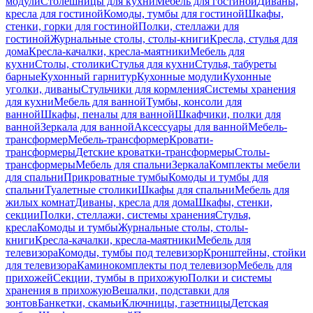
модули
Столешницы для кухни
Мебель для гостиной
Диваны,
кресла для гостиной
Комоды, тумбы для гостиной
Шкафы,
стенки, горки для гостиной
Полки, стеллажи для
гостиной
Журнальные столы, столы-книги
Кресла, стулья для
дома
Кресла-качалки, кресла-маятники
Мебель для
кухни
Столы, столики
Стулья для кухни
Стулья, табуреты
барные
Кухонный гарнитур
Кухонные модули
Кухонные
уголки, диваны
Стульчики для кормления
Системы хранения
для кухни
Мебель для ванной
Тумбы, консоли для
ванной
Шкафы, пеналы для ванной
Шкафчики, полки для
ванной
Зеркала для ванной
Аксессуары для ванной
Мебель-
трансформер
Мебель-трансформер
Кровати-
трансформеры
Детские кроватки-трансформеры
Столы-
трансформеры
Мебель для спальни
Зеркала
Комплекты мебели
для спальни
Прикроватные тумбы
Комоды и тумбы для
спальни
Туалетные столики
Шкафы для спальни
Мебель для
жилых комнат
Диваны, кресла для дома
Шкафы, стенки,
секции
Полки, стеллажи, системы хранения
Стулья,
кресла
Комоды и тумбы
Журнальные столы, столы-
книги
Кресла-качалки, кресла-маятники
Мебель для
телевизора
Комоды, тумбы под телевизор
Кронштейны, стойки
для телевизора
Каминокомплекты под телевизор
Мебель для
прихожей
Секции, тумбы в прихожую
Полки и системы
хранения в прихожую
Вешалки, подставки для
зонтов
Банкетки, скамьи
Ключницы, газетницы
Детская