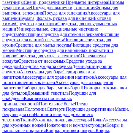
газетницы
Свечи, подсвечники
Предметы интерьера
Ширмы
декоративные
Посуда для выпечки, запекания
Формы для
выпечки, запекания
Посуда для запекания
Аксессуары для
выпечки
Бумага, фольга, рукава для выпечки
Бытовая
химия
Средства для стирки
Средства для посудомоечных
машин
Универсальные, специальные чистящие
средства
Чистящие средства для стекол и зеркал
Чистящие
средства для ванной и туалета
Чистящие средства для
кухни
Средства для мытья посуды
Чистящие средства для
мебели
Чистящие средства для напольных покрытий и
ковров
Средства для ухода за техникой
Освежители
воздуха
Средства от насекомых
Средства ухода за
одеждой
Средства ухода за обувью
Дезинфицирующие
средства
Аксессуары для бара
Сервировка для
напитков
Аксессуары для хранения напитков
Аксессуары для
приготовления коктейлей
Аксессуары для охлаждения
напитков
Наборы для бара, мини-бары
Штопоры, открывалки
для бутылок
Домашний текстиль
Подушки для
сна
Одеяла
Комплекты постельных
принадлежностей
Постельное белье
Пледы,
покрывала
Полотенца
Скатерти
Подушки декоративные
Маски,
беруши для сна
Наполнители для домашнего
текстиля
Ткани
Кухонные ножи, аксессуары
Ножи
Аксессуары
для кухонных ножей
Ножеточки и комплектующие
Ковры и
напольные покрытия
Ковры, циновки, шкуры
Ковры,