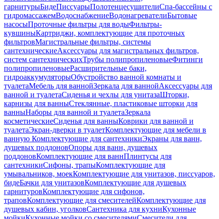
гарнитуры
Биде
Писсуары
Полотенцесушители
Спа-бассейны с
гидромассажем
Водоснабжение
Водонагреватели
Бытовые
насосы
Проточные фильтры для воды
Фильтры-
кувшины
Картриджи, комплектующие для проточных
фильтров
Магистральные фильтры, системы
сантехнические
Аксессуары для магистральных фильтров,
систем сантехнических
Трубы полипропиленовые
Фитинги
полипропиленовые
Расширительные баки,
гидроаккумуляторы
Обустройство ванной комнаты и
туалета
Мебель для ванной
Зеркала для ванной
Аксессуары для
ванной и туалета
Сиденья и чехлы для унитаза
Шторки,
карнизы для ванны
Стеклянные, пластиковые шторки для
ванны
Наборы для ванной и туалета
Зеркала
косметические
Сиденья для ванны
Коврики для ванной и
туалета
Экран-дверки в туалет
Комплектующие для мебели в
ванную
Комплектующие для сантехники
Экраны для ванн,
душевых поддонов
Опоры для ванн, душевых
поддонов
Комплектующие для ванн
Плинтусы для
сантехники
Сифоны, трапы
Комплектующие для
умывальников, моек
Комплектующие для унитазов, писсуаров,
биде
Бачки для унитазов
Комплектующие для душевых
гарнитуров
Комплектующие для сифонов,
трапов
Комплектующие для смесителей
Комплектующие для
душевых кабин, уголков
Сантехника для кухни
Кухонные
мойки
Кухонные мойки со смесителями
Смесители для