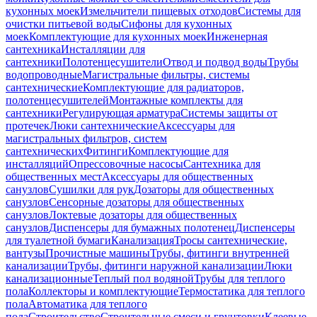
кухонных моек
Измельчители пищевых отходов
Системы для
очистки питьевой воды
Сифоны для кухонных
моек
Комплектующие для кухонных моек
Инженерная
сантехника
Инсталляции для
сантехники
Полотенцесушители
Отвод и подвод воды
Трубы
водопроводные
Магистральные фильтры, системы
сантехнические
Комплектующие для радиаторов,
полотенцесушителей
Монтажные комплекты для
сантехники
Регулирующая арматура
Системы защиты от
протечек
Люки сантехнические
Аксессуары для
магистральных фильтров, систем
сантехнических
Фитинги
Комплектующие для
инсталляций
Опрессовочные насосы
Сантехника для
общественных мест
Аксессуары для общественных
санузлов
Сушилки для рук
Дозаторы для общественных
санузлов
Сенсорные дозаторы для общественных
санузлов
Локтевые дозаторы для общественных
санузлов
Диспенсеры для бумажных полотенец
Диспенсеры
для туалетной бумаги
Канализация
Тросы сантехнические,
вантузы
Прочистные машины
Трубы, фитинги внутренней
канализации
Трубы, фитинги наружной канализации
Люки
канализационные
Теплый пол водяной
Трубы для теплого
пола
Коллекторы и комплектующие
Термостатика для теплого
пола
Автоматика для теплого
пола
Строительство
Строительные смеси и грунтовки
Клеевые