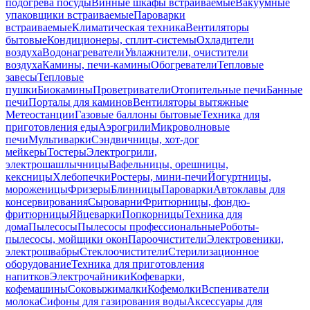
подогрева посуды
Винные шкафы встраиваемые
Вакуумные
упаковщики встраиваемые
Пароварки
встраиваемые
Климатическая техника
Вентиляторы
бытовые
Кондиционеры, сплит-системы
Охладители
воздуха
Водонагреватели
Увлажнители, очистители
воздуха
Камины, печи-камины
Обогреватели
Тепловые
завесы
Тепловые
пушки
Биокамины
Проветриватели
Отопительные печи
Банные
печи
Порталы для каминов
Вентиляторы вытяжные
Метеостанции
Газовые баллоны бытовые
Техника для
приготовления еды
Аэрогрили
Микроволновые
печи
Мультиварки
Сэндвичницы, хот-дог
мейкеры
Тостеры
Электрогрили,
электрошашлычницы
Вафельницы, орешницы,
кексницы
Хлебопечки
Ростеры, мини-печи
Йогуртницы,
мороженицы
Фризеры
Блинницы
Пароварки
Автоклавы для
консервирования
Сыроварни
Фритюрницы, фондю-
фритюрницы
Яйцеварки
Попкорницы
Техника для
дома
Пылесосы
Пылесосы профессиональные
Роботы-
пылесосы, мойщики окон
Пароочистители
Электровеники,
электрошвабры
Стеклоочистители
Стерилизационное
оборудование
Техника для приготовления
напитков
Электрочайники
Кофеварки,
кофемашины
Соковыжималки
Кофемолки
Вспениватели
молока
Сифоны для газирования воды
Аксессуары для