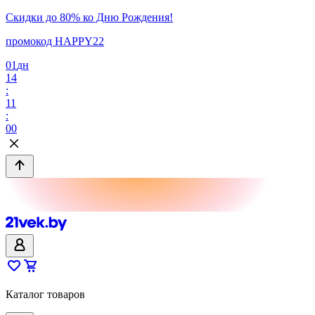
Скидки до 80% ко Дню Рождения!
промокод HAPPY22
01
дн
14
:
11
:
00
Каталог товаров