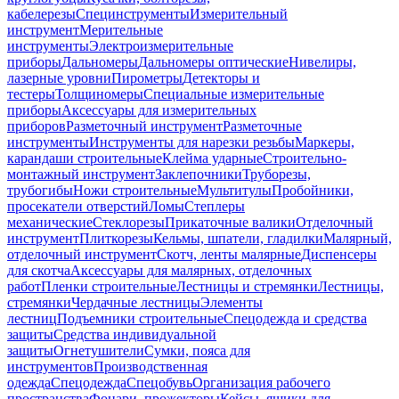
кабелерезы
Специнструменты
Измерительный
инструмент
Мерительные
инструменты
Электроизмерительные
приборы
Дальномеры
Дальномеры оптические
Нивелиры,
лазерные уровни
Пирометры
Детекторы и
тестеры
Толщиномеры
Специальные измерительные
приборы
Аксессуары для измерительных
приборов
Разметочный инструмент
Разметочные
инструменты
Инструменты для нарезки резьбы
Маркеры,
карандаши строительные
Клейма ударные
Строительно-
монтажный инструмент
Заклепочники
Труборезы,
трубогибы
Ножи строительные
Мультитулы
Пробойники,
просекатели отверстий
Ломы
Степлеры
механические
Стеклорезы
Прикаточные валики
Отделочный
инструмент
Плиткорезы
Кельмы, шпатели, гладилки
Малярный,
отделочный инструмент
Скотч, ленты малярные
Диспенсеры
для скотча
Аксессуары для малярных, отделочных
работ
Пленки строительные
Лестницы и стремянки
Лестницы,
стремянки
Чердачные лестницы
Элементы
лестниц
Подъемники строительные
Спецодежда и средства
защиты
Средства индивидуальной
защиты
Огнетушители
Сумки, пояса для
инструментов
Производственная
одежда
Спецодежда
Спецобувь
Организация рабочего
пространства
Фонари, прожекторы
Кейсы, ящики для