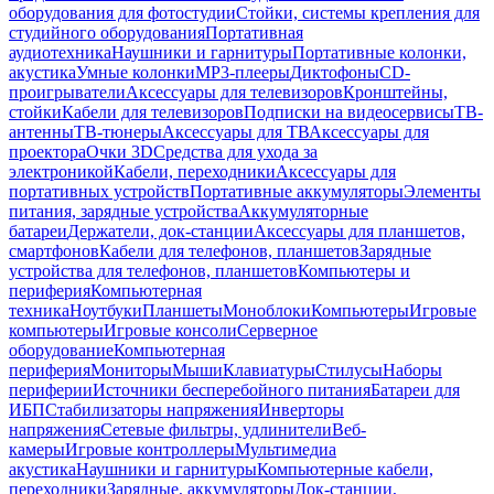
оборудования для фотостудии
Стойки, системы крепления для
студийного оборудования
Портативная
аудиотехника
Наушники и гарнитуры
Портативные колонки,
акустика
Умные колонки
MP3-плееры
Диктофоны
CD-
проигрыватели
Аксессуары для телевизоров
Кронштейны,
стойки
Кабели для телевизоров
Подписки на видеосервисы
ТВ-
антенны
ТВ-тюнеры
Аксессуары для ТВ
Аксессуары для
проектора
Очки 3D
Средства для ухода за
электроникой
Кабели, переходники
Аксессуары для
портативных устройств
Портативные аккумуляторы
Элементы
питания, зарядные устройства
Аккумуляторные
батареи
Держатели, док-станции
Аксессуары для планшетов,
смартфонов
Кабели для телефонов, планшетов
Зарядные
устройства для телефонов, планшетов
Компьютеры и
периферия
Компьютерная
техника
Ноутбуки
Планшеты
Моноблоки
Компьютеры
Игровые
компьютеры
Игровые консоли
Серверное
оборудование
Компьютерная
периферия
Мониторы
Мыши
Клавиатуры
Стилусы
Наборы
периферии
Источники бесперебойного питания
Батареи для
ИБП
Стабилизаторы напряжения
Инверторы
напряжения
Сетевые фильтры, удлинители
Веб-
камеры
Игровые контроллеры
Мультимедиа
акустика
Наушники и гарнитуры
Компьютерные кабели,
переходники
Зарядные, аккумуляторы
Док-станции,