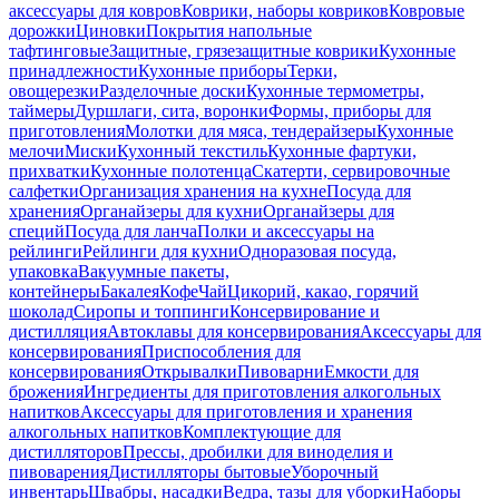
аксессуары для ковров
Коврики, наборы ковриков
Ковровые
дорожки
Циновки
Покрытия напольные
тафтинговые
Защитные, грязезащитные коврики
Кухонные
принадлежности
Кухонные приборы
Терки,
овощерезки
Разделочные доски
Кухонные термометры,
таймеры
Дуршлаги, сита, воронки
Формы, приборы для
приготовления
Молотки для мяса, тендерайзеры
Кухонные
мелочи
Миски
Кухонный текстиль
Кухонные фартуки,
прихватки
Кухонные полотенца
Скатерти, сервировочные
салфетки
Организация хранения на кухне
Посуда для
хранения
Органайзеры для кухни
Органайзеры для
специй
Посуда для ланча
Полки и аксессуары на
рейлинги
Рейлинги для кухни
Одноразовая посуда,
упаковка
Вакуумные пакеты,
контейнеры
Бакалея
Кофе
Чай
Цикорий, какао, горячий
шоколад
Сиропы и топпинги
Консервирование и
дистилляция
Автоклавы для консервирования
Аксессуары для
консервирования
Приспособления для
консервирования
Открывалки
Пивоварни
Емкости для
брожения
Ингредиенты для приготовления алкогольных
напитков
Аксессуары для приготовления и хранения
алкогольных напитков
Комплектующие для
дистилляторов
Прессы, дробилки для виноделия и
пивоварения
Дистилляторы бытовые
Уборочный
инвентарь
Швабры, насадки
Ведра, тазы для уборки
Наборы