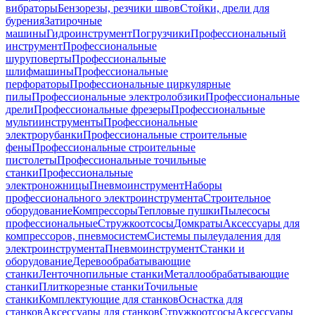
вибраторы
Бензорезы, резчики швов
Стойки, дрели для
бурения
Затирочные
машины
Гидроинструмент
Погрузчики
Профессиональный
инструмент
Профессиональные
шуруповерты
Профессиональные
шлифмашины
Профессиональные
перфораторы
Профессиональные циркулярные
пилы
Профессиональные электролобзики
Профессиональные
дрели
Профессиональные фрезеры
Профессиональные
мультиинструменты
Профессиональные
электрорубанки
Профессиональные строительные
фены
Профессиональные строительные
пистолеты
Профессиональные точильные
станки
Профессиональные
электроножницы
Пневмоинструмент
Наборы
профессионального электроинструмента
Строительное
оборудование
Компрессоры
Тепловые пушки
Пылесосы
профессиональные
Стружкоотсосы
Домкраты
Аксессуары для
компрессоров, пневмосистем
Системы пылеудаления для
электроинструмента
Пневмоинструмент
Станки и
оборудование
Деревообрабатывающие
станки
Ленточнопильные станки
Металлообрабатывающие
станки
Плиткорезные станки
Точильные
станки
Комплектующие для станков
Оснастка для
станков
Аксессуары для станков
Стружкоотсосы
Аксессуары