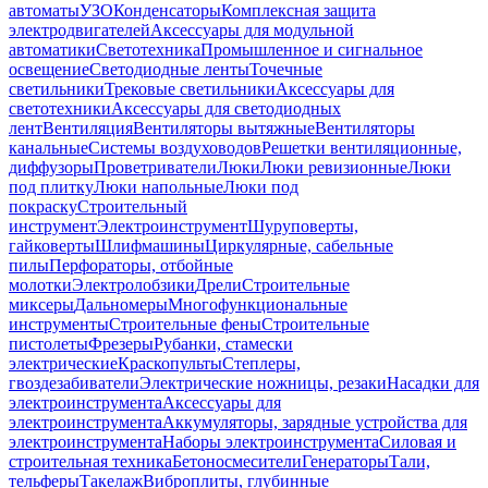
автоматы
УЗО
Конденсаторы
Комплексная защита
электродвигателей
Аксессуары для модульной
автоматики
Светотехника
Промышленное и сигнальное
освещение
Светодиодные ленты
Точечные
светильники
Трековые светильники
Аксессуары для
светотехники
Аксессуары для светодиодных
лент
Вентиляция
Вентиляторы вытяжные
Вентиляторы
канальные
Системы воздуховодов
Решетки вентиляционные,
диффузоры
Проветриватели
Люки
Люки ревизионные
Люки
под плитку
Люки напольные
Люки под
покраску
Строительный
инструмент
Электроинструмент
Шуруповерты,
гайковерты
Шлифмашины
Циркулярные, сабельные
пилы
Перфораторы, отбойные
молотки
Электролобзики
Дрели
Строительные
миксеры
Дальномеры
Многофункциональные
инструменты
Строительные фены
Строительные
пистолеты
Фрезеры
Рубанки, стамески
электрические
Краскопульты
Степлеры,
гвоздезабиватели
Электрические ножницы, резаки
Насадки для
электроинструмента
Аксессуары для
электроинструмента
Аккумуляторы, зарядные устройства для
электроинструмента
Наборы электроинструмента
Силовая и
строительная техника
Бетоносмесители
Генераторы
Тали,
тельферы
Такелаж
Виброплиты, глубинные