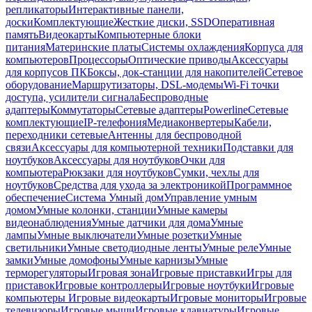
репликаторы
Интерактивные панели,
доски
Комплектующие
Жесткие диски, SSD
Оперативная
память
Видеокарты
Компьютерные блоки
питания
Материнские платы
Системы охлаждения
Корпуса для
компьютеров
Процессоры
Оптические приводы
Аксессуары
для корпусов ПК
Боксы, док-станции для накопителей
Сетевое
оборудование
Маршрутизаторы, DSL-модемы
Wi-Fi точки
доступа, усилители сигнала
Беспроводные
адаптеры
Коммутаторы
Сетевые адаптеры
Powerline
Сетевые
комплектующие
IP-телефония
Медиаконвертеры
Кабели,
переходники сетевые
Антенны для беспроводной
связи
Аксессуары для компьютерной техники
Подставки для
ноутбуков
Аксессуары для ноутбуков
Очки для
компьютера
Рюкзаки для ноутбуков
Сумки, чехлы для
ноутбуков
Средства для ухода за электроникой
Программное
обеспечение
Система Умный дом
Управление умным
домом
Умные колонки, станции
Умные камеры
видеонаблюдения
Умные датчики для дома
Умные
лампы
Умные выключатели
Умные розетки
Умные
светильники
Умные светодиодные ленты
Умные реле
Умные
замки
Умные домофоны
Умные карнизы
Умные
терморегуляторы
Игровая зона
Игровые приставки
Игры для
приставок
Игровые контроллеры
Игровые ноутбуки
Игровые
компьютеры
Игровые видеокарты
Игровые мониторы
Игровые
телевизоры
Игровые мыши
Игровые клавиатуры
Игровые