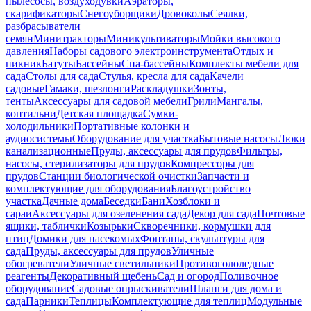
пылесосы, воздуходувки
Аэраторы,
скарификаторы
Снегоуборщики
Дровоколы
Сеялки,
разбрасыватели
семян
Минитракторы
Миникультиваторы
Мойки высокого
давления
Наборы садового электроинструмента
Отдых и
пикник
Батуты
Бассейны
Спа-бассейны
Комплекты мебели для
сада
Столы для сада
Стулья, кресла для сада
Качели
садовые
Гамаки, шезлонги
Раскладушки
Зонты,
тенты
Аксессуары для садовой мебели
Грили
Мангалы,
коптильни
Детская площадка
Сумки-
холодильники
Портативные колонки и
аудиосистемы
Оборудование для участка
Бытовые насосы
Люки
канализационные
Пруды, аксессуары для прудов
Фильтры,
насосы, стерилизаторы для прудов
Компрессоры для
прудов
Станции биологической очистки
Запчасти и
комплектующие для оборудования
Благоустройство
участка
Дачные дома
Беседки
Бани
Хозблоки и
сараи
Аксессуары для озеленения сада
Декор для сада
Почтовые
ящики, таблички
Козырьки
Скворечники, кормушки для
птиц
Домики для насекомых
Фонтаны, скульптуры для
сада
Пруды, аксессуары для прудов
Уличные
обогреватели
Уличные светильники
Противогололедные
реагенты
Декоративный щебень
Сад и огород
Поливочное
оборудование
Садовые опрыскиватели
Шланги для дома и
сада
Парники
Теплицы
Комплектующие для теплиц
Модульные