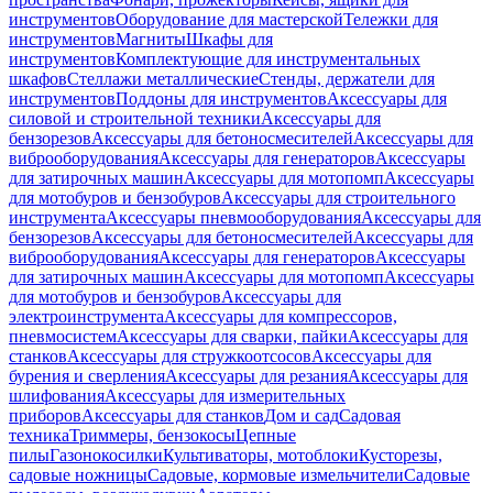
инструментов
Оборудование для мастерской
Тележки для
инструментов
Магниты
Шкафы для
инструментов
Комплектующие для инструментальных
шкафов
Стеллажи металлические
Стенды, держатели для
инструментов
Поддоны для инструментов
Аксессуары для
силовой и строительной техники
Аксессуары для
бензорезов
Аксессуары для бетоносмесителей
Аксессуары для
виброоборудования
Аксессуары для генераторов
Аксессуары
для затирочных машин
Аксессуары для мотопомп
Аксессуары
для мотобуров и бензобуров
Аксессуары для строительного
инструмента
Аксессуары пневмооборудования
Аксессуары для
бензорезов
Аксессуары для бетоносмесителей
Аксессуары для
виброоборудования
Аксессуары для генераторов
Аксессуары
для затирочных машин
Аксессуары для мотопомп
Аксессуары
для мотобуров и бензобуров
Аксессуары для
электроинструмента
Аксессуары для компрессоров,
пневмосистем
Аксессуары для сварки, пайки
Аксессуары для
станков
Аксессуары для стружкоотсосов
Аксессуары для
бурения и сверления
Аксессуары для резания
Аксессуары для
шлифования
Аксессуары для измерительных
приборов
Аксессуары для станков
Дом и сад
Садовая
техника
Триммеры, бензокосы
Цепные
пилы
Газонокосилки
Культиваторы, мотоблоки
Кусторезы,
садовые ножницы
Садовые, кормовые измельчители
Садовые