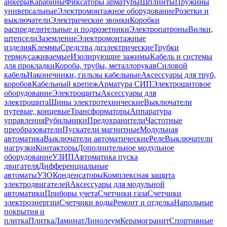
анкеры
Карабины
Фиксаторы арматуры
Шплинты
Пружины
универсальные
Электромонтажное оборудование
Розетки и
выключатели
Электрические звонки
Коробки
распределительные и подрозетники
Электропатроны
Вилки,
штепсели
Заземление
Электромонтажные
изделия
Клеммы
Средства диэлектрические
Трубки
термоусаживаемые
Изолирующие зажимы
Кабель и системы
для прокладки
Короба, трубы, металлорукав
Силовой
кабель
Наконечники, гильзы кабельные
Аксессуары для труб,
коробов
Кабельный крепеж
Арматура СИП
Электрощитовое
оборудование
Электрощиты
Аксессуары для
электрощита
Шины электротехнические
Выключатели
путевые, концевые
Трансформаторы
Аппаратура
управления
Рубильники
Предохранители
Частотные
преобразователи
Пускатели магнитные
Модульная
автоматика
Выключатели автоматические
Реле
Выключатели
нагрузки
Контакторы
Дополнительное модульное
оборудование
УЗИП
Автоматика пуска
двигателя
Дифференциальные
автоматы
УЗО
Конденсаторы
Комплексная защита
электродвигателей
Аксессуары для модульной
автоматики
Приборы учета
Счетчики газа
Счетчики
электроэнергии
Счетчики воды
Ремонт и отделка
Напольные
покрытия и
плитка
Плитка
Ламинат
Линолеум
Керамогранит
Спортивные