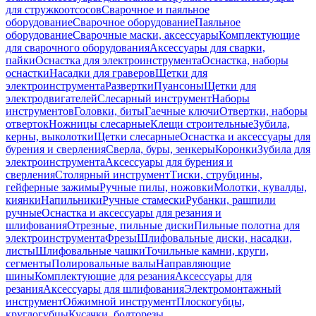
для стружкоотсосов
Сварочное и паяльное
оборудование
Сварочное оборудование
Паяльное
оборудование
Сварочные маски, аксессуары
Комплектующие
для сварочного оборудования
Аксессуары для сварки,
пайки
Оснастка для электроинструмента
Оснастка, наборы
оснастки
Насадки для граверов
Щетки для
электроинструмента
Развертки
Пуансоны
Щетки для
электродвигателей
Слесарный инструмент
Наборы
инструментов
Головки, биты
Гаечные ключи
Отвертки, наборы
отверток
Ножницы слесарные
Клещи строительные
Зубила,
керны, выколотки
Щетки слесарные
Оснастка и аксессуары для
бурения и сверления
Сверла, буры, зенкеры
Коронки
Зубила для
электроинструмента
Аксессуары для бурения и
сверления
Столярный инструмент
Тиски, струбцины,
гейферные зажимы
Ручные пилы, ножовки
Молотки, кувалды,
киянки
Напильники
Ручные стамески
Рубанки, рашпили
ручные
Оснастка и аксессуары для резания и
шлифования
Отрезные, пильные диски
Пильные полотна для
электроинструмента
Фрезы
Шлифовальные диски, насадки,
листы
Шлифовальные чашки
Точильные камни, круги,
сегменты
Полировальные валы
Направляющие
шины
Комплектующие для резания
Аксессуары для
резания
Аксессуары для шлифования
Электромонтажный
инструмент
Обжимной инструмент
Плоскогубцы,
круглогубцы
Кусачки, болторезы,