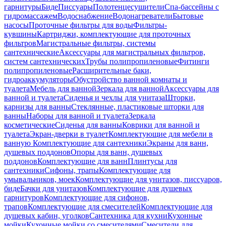
гарнитуры
Биде
Писсуары
Полотенцесушители
Спа-бассейны с
гидромассажем
Водоснабжение
Водонагреватели
Бытовые
насосы
Проточные фильтры для воды
Фильтры-
кувшины
Картриджи, комплектующие для проточных
фильтров
Магистральные фильтры, системы
сантехнические
Аксессуары для магистральных фильтров,
систем сантехнических
Трубы полипропиленовые
Фитинги
полипропиленовые
Расширительные баки,
гидроаккумуляторы
Обустройство ванной комнаты и
туалета
Мебель для ванной
Зеркала для ванной
Аксессуары для
ванной и туалета
Сиденья и чехлы для унитаза
Шторки,
карнизы для ванны
Стеклянные, пластиковые шторки для
ванны
Наборы для ванной и туалета
Зеркала
косметические
Сиденья для ванны
Коврики для ванной и
туалета
Экран-дверки в туалет
Комплектующие для мебели в
ванную
Комплектующие для сантехники
Экраны для ванн,
душевых поддонов
Опоры для ванн, душевых
поддонов
Комплектующие для ванн
Плинтусы для
сантехники
Сифоны, трапы
Комплектующие для
умывальников, моек
Комплектующие для унитазов, писсуаров,
биде
Бачки для унитазов
Комплектующие для душевых
гарнитуров
Комплектующие для сифонов,
трапов
Комплектующие для смесителей
Комплектующие для
душевых кабин, уголков
Сантехника для кухни
Кухонные
мойки
Кухонные мойки со смесителями
Смесители для