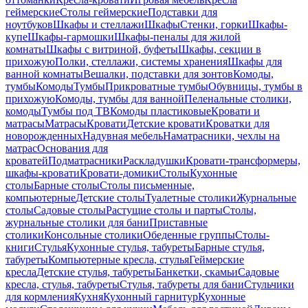
геймерские
Столы геймерские
Подставки для
ноутбуков
Шкафы и стеллажи
Шкафы
Стенки, горки
Шкафы-
купе
Шкафы-гармошки
Шкафы-пеналы для жилой
комнаты
Шкафы с витриной, буфеты
Шкафы, секции в
прихожую
Полки, стеллажи, системы хранения
Шкафы для
ванной комнаты
Вешалки, подставки для зонтов
Комоды,
тумбы
Комоды
Тумбы
Прикроватные тумбы
Обувницы, тумбы в
прихожую
Комоды, тумбы для ванной
Пеленальные столики,
комоды
Тумбы под ТВ
Комоды пластиковые
Кровати и
матрасы
Матрасы
Кровати
Детские кровати
Кроватки для
новорожденных
Надувная мебель
Наматрасники, чехлы на
матрас
Основания для
кроватей
Подматрасники
Раскладушки
Кровати-трансформеры,
шкафы-кровати
Кровати-домики
Столы
Кухонные
столы
Барные столы
Столы письменные,
компьютерные
Детские столы
Туалетные столики
Журнальные
столы
Садовые столы
Растущие столы и парты
Столы,
журнальные столики для бани
Приставные
столики
Консольные столики
Обеденные группы
Столы-
книги
Стулья
Кухонные стулья, табуреты
Барные стулья,
табуреты
Компьютерные кресла, стулья
Геймерские
кресла
Детские стулья, табуреты
Банкетки, скамьи
Садовые
кресла, стулья, табуреты
Стулья, табуреты для бани
Стульчики
для кормления
Кухня
Кухонный гарнитур
Кухонные