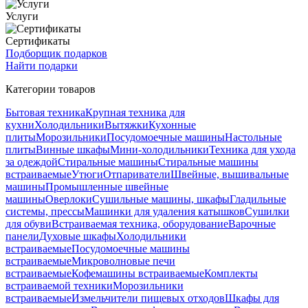
Услуги
Сертификаты
Подборщик подарков
Найти подарки
Категории товаров
Бытовая техника
Крупная техника для
кухни
Холодильники
Вытяжки
Кухонные
плиты
Морозильники
Посудомоечные машины
Настольные
плиты
Винные шкафы
Мини-холодильники
Техника для ухода
за одеждой
Стиральные машины
Стиральные машины
встраиваемые
Утюги
Отпариватели
Швейные, вышивальные
машины
Промышленные швейные
машины
Оверлоки
Сушильные машины, шкафы
Гладильные
системы, прессы
Машинки для удаления катышков
Сушилки
для обуви
Встраиваемая техника, оборудование
Варочные
панели
Духовые шкафы
Холодильники
встраиваемые
Посудомоечные машины
встраиваемые
Микроволновые печи
встраиваемые
Кофемашины встраиваемые
Комплекты
встраиваемой техники
Морозильники
встраиваемые
Измельчители пищевых отходов
Шкафы для