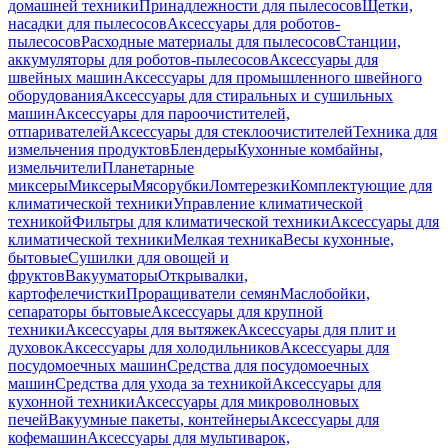
домашней техники
Принадлежности для пылесосов
Щетки,
насадки для пылесосов
Аксессуары для роботов-
пылесосов
Расходные материалы для пылесосов
Станции,
аккумуляторы для роботов-пылесосов
Аксессуары для
швейных машин
Аксессуары для промышленного швейного
оборудования
Аксессуары для стиральных и сушильных
машин
Аксессуары для пароочистителей,
отпаривателей
Аксессуары для стеклоочистителей
Техника для
измельчения продуктов
Блендеры
Кухонные комбайны,
измельчители
Планетарные
миксеры
Миксеры
Мясорубки
Ломтерезки
Комплектующие для
климатической техники
Управление климатической
техникой
Фильтры для климатической техники
Аксессуары для
климатической техники
Мелкая техника
Весы кухонные,
бытовые
Сушилки для овощей и
фруктов
Вакууматоры
Открывалки,
картофелечистки
Проращиватели семян
Маслобойки,
сепараторы бытовые
Аксессуары для крупной
техники
Аксессуары для вытяжек
Аксессуары для плит и
духовок
Аксессуары для холодильников
Аксессуары для
посудомоечных машин
Средства для посудомоечных
машин
Средства для ухода за техникой
Аксессуары для
кухонной техники
Аксессуары для микроволновых
печей
Вакуумные пакеты, контейнеры
Аксессуары для
кофемашин
Аксессуары для мультиварок,