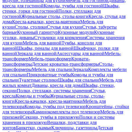
модули
Столешницы для кухни
Мебель для гостиной
Диваны,
кресла для гостиной
Комоды, тумбы для гостиной
Шкафы,
стенки, горки для гостиной
Полки, стеллажи для
гостиной
Журнальные столы, столы-книги
Кресла, стулья для
дома
Кресла-качалки, кресла-маятники
Мебель для
кухни
Столы, столики
Стулья для кухни
Стулья, табуреты
барные
Кухонный гарнитур
Кухонные модули
Кухонные
уголки, диваны
Стульчики для кормления
Системы хранения
для кухни
Мебель для ванной
Тумбы, консоли для
ванной
Шкафы, пеналы для ванной
Шкафчики, полки для
ванной
Зеркала для ванной
Аксессуары для ванной
Мебель-
трансформер
Мебель-трансформер
Кровати-
трансформеры
Детские кроватки-трансформеры
Столы-
трансформеры
Мебель для спальни
Зеркала
Комплекты мебели
для спальни
Прикроватные тумбы
Комоды и тумбы для
спальни
Туалетные столики
Шкафы для спальни
Мебель для
жилых комнат
Диваны, кресла для дома
Шкафы, стенки,
секции
Полки, стеллажи, системы хранения
Стулья,
кресла
Комоды и тумбы
Журнальные столы, столы-
книги
Кресла-качалки, кресла-маятники
Мебель для
телевизора
Комоды, тумбы под телевизор
Кронштейны, стойки
для телевизора
Каминокомплекты под телевизор
Мебель для
прихожей
Секции, тумбы в прихожую
Полки и системы
хранения в прихожую
Вешалки, подставки для
зонтов
Банкетки, скамьи
Ключницы, газетницы
Детская