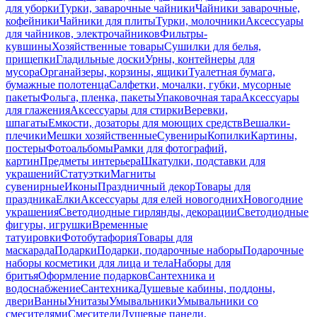
для уборки
Турки, заварочные чайники
Чайники заварочные,
кофейники
Чайники для плиты
Турки, молочники
Аксессуары
для чайников, электрочайников
Фильтры-
кувшины
Хозяйственные товары
Сушилки для белья,
прищепки
Гладильные доски
Урны, контейнеры для
мусора
Органайзеры, корзины, ящики
Туалетная бумага,
бумажные полотенца
Салфетки, мочалки, губки, мусорные
пакеты
Фольга, пленка, пакеты
Упаковочная тара
Аксессуары
для глажения
Аксессуары для стирки
Веревки,
шпагаты
Емкости, дозаторы для моющих средств
Вешалки-
плечики
Мешки хозяйственные
Сувениры
Копилки
Картины,
постеры
Фотоальбомы
Рамки для фотографий,
картин
Предметы интерьера
Шкатулки, подставки для
украшений
Статуэтки
Магниты
сувенирные
Иконы
Праздничный декор
Товары для
праздника
Елки
Аксессуары для елей новогодних
Новогодние
украшения
Светодиодные гирлянды, декорации
Светодиодные
фигуры, игрушки
Временные
татуировки
Фотобутафория
Товары для
маскарада
Подарки
Подарки, подарочные наборы
Подарочные
наборы косметики для лица и тела
Наборы для
бритья
Оформление подарков
Сантехника и
водоснабжение
Сантехника
Душевые кабины, поддоны,
двери
Ванны
Унитазы
Умывальники
Умывальники со
смесителями
Смесители
Душевые панели,