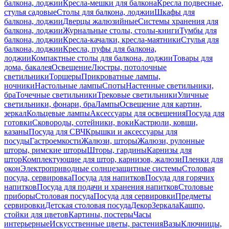
балкона, лоджии
Кресла-мешки для балкона
Кресла подвесные,
стулья садовые
Столы для балкона, лоджии
Шкафы для
балкона, лоджии
Дверцы жалюзийные
Системы хранения для
балкона, лоджии
Журнальные столы, столы-книги
Тумбы для
балкона, лоджии
Кресла-качалки, кресла-маятники
Стулья для
балкона, лоджии
Кресла, пуфы для балкона,
лоджии
Компактные столы для балкона, лоджии
Товары для
дома, бакалея
Освещение
Люстры, потолочные
светильники
Торшеры
Прикроватные лампы,
ночники
Настольные лампы
Споты
Настенные светильники,
бра
Точечные светильники
Трековые светильники
Уличные
светильники, фонари, бра
Лампы
Освещение для картин,
зеркал
Кольцевые лампы
Аксессуары для освещения
Посуда для
готовки
Сковороды, сотейники, воки
Кастрюли, ковши,
казаны
Посуда для СВЧ
Крышки и аксессуары для
посуды
Гастроемкости
Жалюзи, шторы
Жалюзи, рулонные
шторы, римские шторы
Шторы, гардины
Карнизы для
штор
Комплектующие для штор, карнизов, жалюзи
Пленки для
окон
Электроприводные солнцезащитные системы
Столовая
посуда, сервировка
Посуда для напитков
Посуда для горячих
напитков
Посуда для подачи и хранения напитков
Столовые
приборы
Столовая посуда
Посуда для сервировки
Предметы
сервировки
Детская столовая посуда
Декор
Зеркала
Кашпо,
стойки для цветов
Картины, постеры
Часы
интерьерные
Искусственные цветы, растения
Вазы
Ключницы,