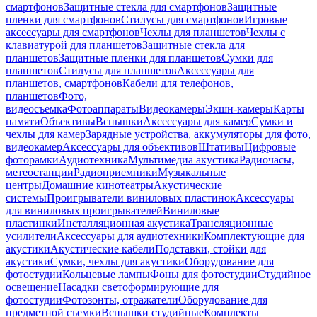
смартфонов
Защитные стекла для смартфонов
Защитные
пленки для смартфонов
Стилусы для смартфонов
Игровые
аксессуары для смартфонов
Чехлы для планшетов
Чехлы с
клавиатурой для планшетов
Защитные стекла для
планшетов
Защитные пленки для планшетов
Сумки для
планшетов
Стилусы для планшетов
Аксессуары для
планшетов, смартфонов
Кабели для телефонов,
планшетов
Фото,
видеосъемка
Фотоаппараты
Видеокамеры
Экшн-камеры
Карты
памяти
Объективы
Вспышки
Аксессуары для камер
Сумки и
чехлы для камер
Зарядные устройства, аккумуляторы для фото,
видеокамер
Аксессуары для объективов
Штативы
Цифровые
фоторамки
Аудиотехника
Мультимедиа акустика
Радиочасы,
метеостанции
Радиоприемники
Музыкальные
центры
Домашние кинотеатры
Акустические
системы
Проигрыватели виниловых пластинок
Аксессуары
для виниловых проигрывателей
Виниловые
пластинки
Инсталляционная акустика
Трансляционные
усилители
Аксессуары для аудиотехники
Комплектующие для
акустики
Акустические кабели
Подставки, стойки для
акустики
Сумки, чехлы для акустики
Оборудование для
фотостудии
Кольцевые лампы
Фоны для фотостудии
Студийное
освещение
Насадки светоформирующие для
фотостудии
Фотозонты, отражатели
Оборудование для
предметной съемки
Вспышки студийные
Комплекты