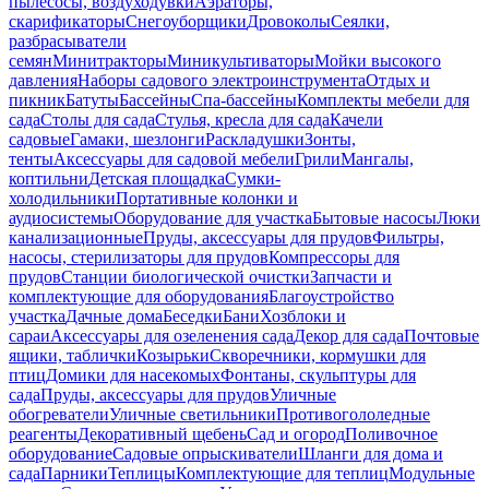
пылесосы, воздуходувки
Аэраторы,
скарификаторы
Снегоуборщики
Дровоколы
Сеялки,
разбрасыватели
семян
Минитракторы
Миникультиваторы
Мойки высокого
давления
Наборы садового электроинструмента
Отдых и
пикник
Батуты
Бассейны
Спа-бассейны
Комплекты мебели для
сада
Столы для сада
Стулья, кресла для сада
Качели
садовые
Гамаки, шезлонги
Раскладушки
Зонты,
тенты
Аксессуары для садовой мебели
Грили
Мангалы,
коптильни
Детская площадка
Сумки-
холодильники
Портативные колонки и
аудиосистемы
Оборудование для участка
Бытовые насосы
Люки
канализационные
Пруды, аксессуары для прудов
Фильтры,
насосы, стерилизаторы для прудов
Компрессоры для
прудов
Станции биологической очистки
Запчасти и
комплектующие для оборудования
Благоустройство
участка
Дачные дома
Беседки
Бани
Хозблоки и
сараи
Аксессуары для озеленения сада
Декор для сада
Почтовые
ящики, таблички
Козырьки
Скворечники, кормушки для
птиц
Домики для насекомых
Фонтаны, скульптуры для
сада
Пруды, аксессуары для прудов
Уличные
обогреватели
Уличные светильники
Противогололедные
реагенты
Декоративный щебень
Сад и огород
Поливочное
оборудование
Садовые опрыскиватели
Шланги для дома и
сада
Парники
Теплицы
Комплектующие для теплиц
Модульные