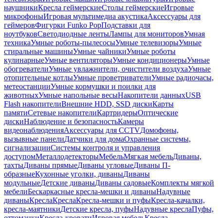
наушники
Кресла геймерские
Столы геймерские
Игровые
микрофоны
Игровая мультимедиа акустика
Аксессуары для
геймеров
Фигурки Funko Pop
Подставки для
ноутбуков
Светодиодные ленты
Лампы для мониторов
Умная
техника
Умные роботы-пылесосы
Умные телевизоры
Умные
стиральные машины
Умные чайники
Умные роботы
кулинарные
Умные вентиляторы
Умные кондиционеры
Умные
обогреватели
Умные увлажнители, очистители воздуха
Умные
отопительные котлы
Умные проветриватели
Умные радиочасы,
метеостанции
Умные кормушки и поилки для
животных
Умные напольные весы
Накопители данных
USB
Flash накопители
Внешние HDD, SSD диски
Карты
памяти
Сетевые накопители
Картридеры
Оптические
диски
Наблюдение и безопасность
Камеры
видеонаблюдения
Аксессуары для CCTV
Домофоны,
вызывные панели
Датчики для дома
Охранные системы,
сигнализации
Системы контроля и управления
доступом
Металлодетекторы
Мебель
Мягкая мебель
Диваны,
тахты
Диваны прямые
Диваны угловые
Диваны П-
образные
Кухонные уголки, диваны
Диваны
модульные
Детские диваны
Диваны садовые
Комплекты мягкой
мебели
Бескаркасные кресла-мешки и диваны
Надувные
диваны
Кресла
Кресла
Кресла-мешки и пуфы
Кресла-качалки,
кресла-маятники
Детские кресла, пуфы
Надувные кресла
Пуфы,
оттоманки
Кресла-кровати
Игровая мебель
Кресла