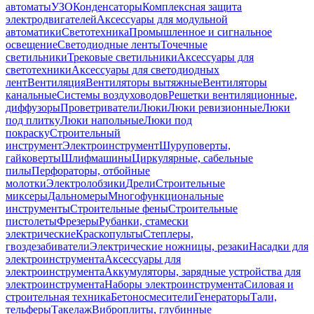
автоматы
УЗО
Конденсаторы
Комплексная защита
электродвигателей
Аксессуары для модульной
автоматики
Светотехника
Промышленное и сигнальное
освещение
Светодиодные ленты
Точечные
светильники
Трековые светильники
Аксессуары для
светотехники
Аксессуары для светодиодных
лент
Вентиляция
Вентиляторы вытяжные
Вентиляторы
канальные
Системы воздуховодов
Решетки вентиляционные,
диффузоры
Проветриватели
Люки
Люки ревизионные
Люки
под плитку
Люки напольные
Люки под
покраску
Строительный
инструмент
Электроинструмент
Шуруповерты,
гайковерты
Шлифмашины
Циркулярные, сабельные
пилы
Перфораторы, отбойные
молотки
Электролобзики
Дрели
Строительные
миксеры
Дальномеры
Многофункциональные
инструменты
Строительные фены
Строительные
пистолеты
Фрезеры
Рубанки, стамески
электрические
Краскопульты
Степлеры,
гвоздезабиватели
Электрические ножницы, резаки
Насадки для
электроинструмента
Аксессуары для
электроинструмента
Аккумуляторы, зарядные устройства для
электроинструмента
Наборы электроинструмента
Силовая и
строительная техника
Бетоносмесители
Генераторы
Тали,
тельферы
Такелаж
Виброплиты, глубинные