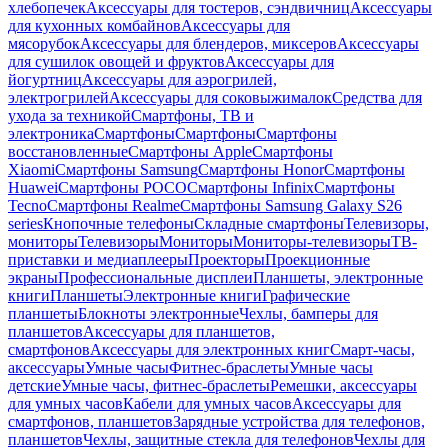
хлебопечек
Аксессуары для тостеров, сэндвичниц
Аксессуары
для кухонных комбайнов
Аксессуары для
мясорубок
Аксессуары для блендеров, миксеров
Аксессуары
для сушилок овощей и фруктов
Аксессуары для
йогуртниц
Аксессуары для аэрогрилей,
электрогрилей
Аксессуары для соковыжималок
Средства для
ухода за техникой
Смартфоны, ТВ и
электроника
Смартфоны
Смартфоны
Смартфоны
восстановленные
Смартфоны Apple
Смартфоны
Xiaomi
Смартфоны Samsung
Смартфоны Honor
Смартфоны
Huawei
Смартфоны POCO
Смартфоны Infinix
Смартфоны
Tecno
Смартфоны Realme
Смартфоны Samsung Galaxy S26
series
Кнопочные телефоны
Складные смартфоны
Телевизоры,
мониторы
Телевизоры
Мониторы
Мониторы-телевизоры
ТВ-
приставки и медиаплееры
Проекторы
Проекционные
экраны
Профессиональные дисплеи
Планшеты, электронные
книги
Планшеты
Электронные книги
Графические
планшеты
Блокноты электронные
Чехлы, бамперы для
планшетов
Аксессуары для планшетов,
смартфонов
Аксессуары для электронных книг
Смарт-часы,
аксессуары
Умные часы
Фитнес-браслеты
Умные часы
детские
Умные часы, фитнес-браслеты
Ремешки, аксессуары
для умных часов
Кабели для умных часов
Аксессуары для
смартфонов, планшетов
Зарядные устройства для телефонов,
планшетов
Чехлы, защитные стекла для телефонов
Чехлы для