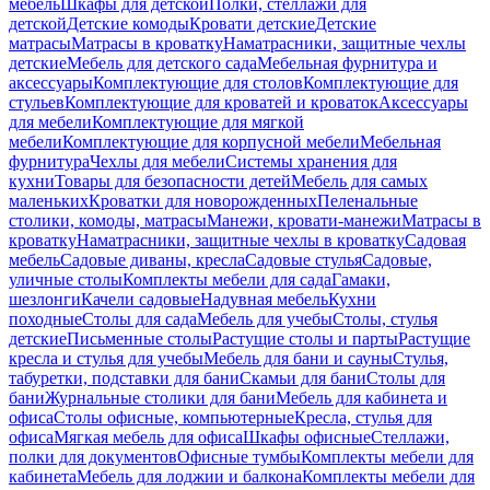
мебель
Шкафы для детской
Полки, стеллажи для
детской
Детские комоды
Кровати детские
Детские
матрасы
Матрасы в кроватку
Наматрасники, защитные чехлы
детские
Мебель для детского сада
Мебельная фурнитура и
аксессуары
Комплектующие для столов
Комплектующие для
стульев
Комплектующие для кроватей и кроваток
Аксессуары
для мебели
Комплектующие для мягкой
мебели
Комплектующие для корпусной мебели
Мебельная
фурнитура
Чехлы для мебели
Системы хранения для
кухни
Товары для безопасности детей
Мебель для самых
маленьких
Кроватки для новорожденных
Пеленальные
столики, комоды, матрасы
Манежи, кровати-манежи
Матрасы в
кроватку
Наматрасники, защитные чехлы в кроватку
Садовая
мебель
Садовые диваны, кресла
Садовые стулья
Садовые,
уличные столы
Комплекты мебели для сада
Гамаки,
шезлонги
Качели садовые
Надувная мебель
Кухни
походные
Столы для сада
Мебель для учебы
Столы, стулья
детские
Письменные столы
Растущие столы и парты
Растущие
кресла и стулья для учебы
Мебель для бани и сауны
Стулья,
табуретки, подставки для бани
Скамьи для бани
Столы для
бани
Журнальные столики для бани
Мебель для кабинета и
офиса
Столы офисные, компьютерные
Кресла, стулья для
офиса
Мягкая мебель для офиса
Шкафы офисные
Стеллажи,
полки для документов
Офисные тумбы
Комплекты мебели для
кабинета
Мебель для лоджии и балкона
Комплекты мебели для