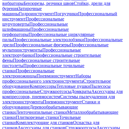
вибраторы
Бензорезы, резчики швов
Стойки, дрели для
бурения
Затирочные
машины
Гидроинструмент
Погрузчики
Профессиональный
инструмент
Профессиональные
шуруповерты
Профессиональные
шлифмашины
Профессиональные
перфораторы
Профессиональные циркулярные
пилы
Профессиональные электролобзики
Профессиональные
дрели
Профессиональные фрезеры
Профессиональные
мультиинструменты
Профессиональные
электрорубанки
Профессиональные строительные
фены
Профессиональные строительные
пистолеты
Профессиональные точильные
станки
Профессиональные
электроножницы
Пневмоинструмент
Наборы
профессионального электроинструмента
Строительное
оборудование
Компрессоры
Тепловые пушки
Пылесосы
профессиональные
Стружкоотсосы
Домкраты
Аксессуары для
компрессоров, пневмосистем
Системы пылеудаления для
электроинструмента
Пневмоинструмент
Станки и
оборудование
Деревообрабатывающие
станки
Ленточнопильные станки
Металлообрабатывающие
станки
Плиткорезные станки
Точильные
станки
Комплектующие для станков
Оснастка для
станков
Аксессуары для станков
Стружкоотсосы
Аксессуары