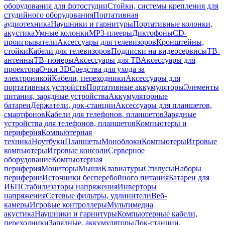
оборудования для фотостудии
Стойки, системы крепления для
студийного оборудования
Портативная
аудиотехника
Наушники и гарнитуры
Портативные колонки,
акустика
Умные колонки
MP3-плееры
Диктофоны
CD-
проигрыватели
Аксессуары для телевизоров
Кронштейны,
стойки
Кабели для телевизоров
Подписки на видеосервисы
ТВ-
антенны
ТВ-тюнеры
Аксессуары для ТВ
Аксессуары для
проектора
Очки 3D
Средства для ухода за
электроникой
Кабели, переходники
Аксессуары для
портативных устройств
Портативные аккумуляторы
Элементы
питания, зарядные устройства
Аккумуляторные
батареи
Держатели, док-станции
Аксессуары для планшетов,
смартфонов
Кабели для телефонов, планшетов
Зарядные
устройства для телефонов, планшетов
Компьютеры и
периферия
Компьютерная
техника
Ноутбуки
Планшеты
Моноблоки
Компьютеры
Игровые
компьютеры
Игровые консоли
Серверное
оборудование
Компьютерная
периферия
Мониторы
Мыши
Клавиатуры
Стилусы
Наборы
периферии
Источники бесперебойного питания
Батареи для
ИБП
Стабилизаторы напряжения
Инверторы
напряжения
Сетевые фильтры, удлинители
Веб-
камеры
Игровые контроллеры
Мультимедиа
акустика
Наушники и гарнитуры
Компьютерные кабели,
переходники
Зарядные, аккумуляторы
Док-станции,