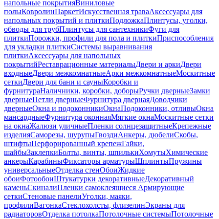
напольные покрытия
Виниловые
полы
Ковролин
Паркет
Искусственная трава
Аксессуары для
напольных покрытий и плитки
Подложка
Плинтусы, уголки,
обводы для труб
Плинтусы для сантехники
Фуги для
плитки
Порожки, профили для пола и плитки
Приспособления
для укладки плитки
Системы выравнивания
плитки
Аксессуары для напольных
покрытий
Реставрационные материалы
Двери и арки
Двери
входные
Двери межкомнатные
Арки межкомнатные
Москитные
сетки
Двери для бани и сауны
Коробки и
фурнитура
Наличники, коробки, доборы
Ручки дверные
Замки
дверные
Петли дверные
Фурнитура дверная
Доводчики
дверные
Окна и подоконники
Окна
Подоконники, отливы
Окна
мансардные
Фурнитура оконная
Мягкие окна
Москитные сетки
на окна
Жалюзи уличные
Пленки солнцезащитные
Крепежные
изделия
Саморезы, шурупы
Гвозди
Анкеры, дюбели
Скобы,
штифты
Перфорированный крепеж
Гайки,
шайбы
Заклепки
Болты, винты, шпильки
Хомуты
Химические
анкеры
Карабины
Фиксаторы арматуры
Шплинты
Пружины
универсальные
Отделка стен
Обои
Жидкие
обои
Фотообои
Штукатурки декоративные
Декоративный
камень
Скинали
Пленки самоклеящиеся
Армирующие
сетки
Стеновые панели
Уголки, маяки,
профили
Вагонка
Стеклохолсты, флизелин
Экраны для
радиаторов
Отделка потолка
Потолочные системы
Потолочные