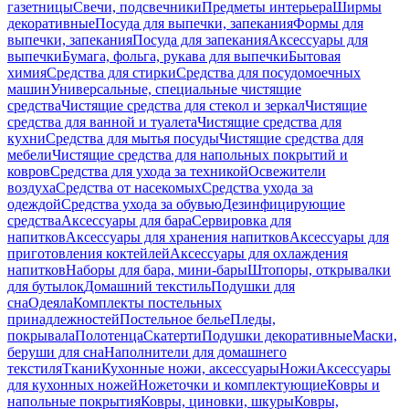
газетницы
Свечи, подсвечники
Предметы интерьера
Ширмы
декоративные
Посуда для выпечки, запекания
Формы для
выпечки, запекания
Посуда для запекания
Аксессуары для
выпечки
Бумага, фольга, рукава для выпечки
Бытовая
химия
Средства для стирки
Средства для посудомоечных
машин
Универсальные, специальные чистящие
средства
Чистящие средства для стекол и зеркал
Чистящие
средства для ванной и туалета
Чистящие средства для
кухни
Средства для мытья посуды
Чистящие средства для
мебели
Чистящие средства для напольных покрытий и
ковров
Средства для ухода за техникой
Освежители
воздуха
Средства от насекомых
Средства ухода за
одеждой
Средства ухода за обувью
Дезинфицирующие
средства
Аксессуары для бара
Сервировка для
напитков
Аксессуары для хранения напитков
Аксессуары для
приготовления коктейлей
Аксессуары для охлаждения
напитков
Наборы для бара, мини-бары
Штопоры, открывалки
для бутылок
Домашний текстиль
Подушки для
сна
Одеяла
Комплекты постельных
принадлежностей
Постельное белье
Пледы,
покрывала
Полотенца
Скатерти
Подушки декоративные
Маски,
беруши для сна
Наполнители для домашнего
текстиля
Ткани
Кухонные ножи, аксессуары
Ножи
Аксессуары
для кухонных ножей
Ножеточки и комплектующие
Ковры и
напольные покрытия
Ковры, циновки, шкуры
Ковры,