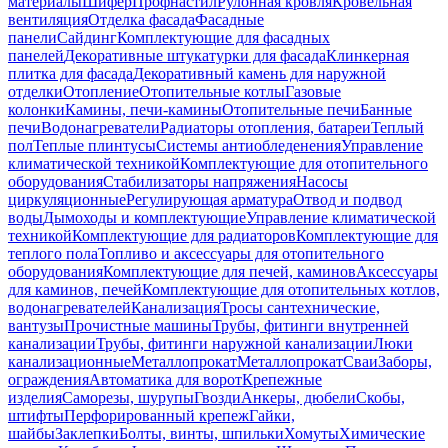
материалы
Шифер
Профнастил
Рулонная кровля
Кровельная
вентиляция
Отделка фасада
Фасадные
панели
Сайдинг
Комплектующие для фасадных
панелей
Декоративные штукатурки для фасада
Клинкерная
плитка для фасада
Декоративный камень для наружной
отделки
Отопление
Отопительные котлы
Газовые
колонки
Камины, печи-камины
Отопительные печи
Банные
печи
Водонагреватели
Радиаторы отопления, батареи
Теплый
пол
Теплые плинтусы
Системы антиобледенения
Управление
климатической техникой
Комплектующие для отопительного
оборудования
Стабилизаторы напряжения
Насосы
циркуляционные
Регулирующая арматура
Отвод и подвод
воды
Дымоходы и комплектующие
Управление климатической
техникой
Комплектующие для радиаторов
Комплектующие для
теплого пола
Топливо и аксессуары для отопительного
оборудования
Комплектующие для печей, каминов
Аксессуары
для каминов, печей
Комплектующие для отопительных котлов,
водонагревателей
Канализация
Тросы сантехнические,
вантузы
Прочистные машины
Трубы, фитинги внутренней
канализации
Трубы, фитинги наружной канализации
Люки
канализационные
Металлопрокат
Металлопрокат
Сваи
Заборы,
ограждения
Автоматика для ворот
Крепежные
изделия
Саморезы, шурупы
Гвозди
Анкеры, дюбели
Скобы,
штифты
Перфорированный крепеж
Гайки,
шайбы
Заклепки
Болты, винты, шпильки
Хомуты
Химические