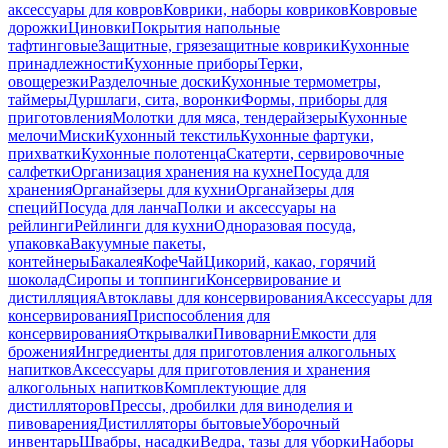
аксессуары для ковров
Коврики, наборы ковриков
Ковровые
дорожки
Циновки
Покрытия напольные
тафтинговые
Защитные, грязезащитные коврики
Кухонные
принадлежности
Кухонные приборы
Терки,
овощерезки
Разделочные доски
Кухонные термометры,
таймеры
Дуршлаги, сита, воронки
Формы, приборы для
приготовления
Молотки для мяса, тендерайзеры
Кухонные
мелочи
Миски
Кухонный текстиль
Кухонные фартуки,
прихватки
Кухонные полотенца
Скатерти, сервировочные
салфетки
Организация хранения на кухне
Посуда для
хранения
Органайзеры для кухни
Органайзеры для
специй
Посуда для ланча
Полки и аксессуары на
рейлинги
Рейлинги для кухни
Одноразовая посуда,
упаковка
Вакуумные пакеты,
контейнеры
Бакалея
Кофе
Чай
Цикорий, какао, горячий
шоколад
Сиропы и топпинги
Консервирование и
дистилляция
Автоклавы для консервирования
Аксессуары для
консервирования
Приспособления для
консервирования
Открывалки
Пивоварни
Емкости для
брожения
Ингредиенты для приготовления алкогольных
напитков
Аксессуары для приготовления и хранения
алкогольных напитков
Комплектующие для
дистилляторов
Прессы, дробилки для виноделия и
пивоварения
Дистилляторы бытовые
Уборочный
инвентарь
Швабры, насадки
Ведра, тазы для уборки
Наборы