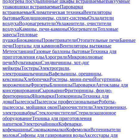
подогрева посуды
Винные шкафы встраиваемые
Вакуумные
упаковщики встраиваемые
Пароварки
встраиваемые
Климатическая техника
Вентиляторы
бытовые
Кондиционеры, сплит-системы
Охладители
воздуха
Водонагреватели
Увлажнители, очистители
воздуха
Камины, печи-камины
Обогреватели
Тепловые
завесы
Тепловые
пушки
Биокамины
Проветриватели
Отопительные печи
Банные
печи
Порталы для каминов
Вентиляторы вытяжные
Метеостанции
Газовые баллоны бытовые
Техника для
приготовления еды
Аэрогрили
Микроволновые
печи
Мультиварки
Сэндвичницы, хот-дог
мейкеры
Тостеры
Электрогрили,
электрошашлычницы
Вафельницы, орешницы,
кексницы
Хлебопечки
Ростеры, мини-печи
Йогуртницы,
мороженицы
Фризеры
Блинницы
Пароварки
Автоклавы для
консервирования
Сыроварни
Фритюрницы, фондю-
фритюрницы
Яйцеварки
Попкорницы
Техника для
дома
Пылесосы
Пылесосы профессиональные
Роботы-
пылесосы, мойщики окон
Пароочистители
Электровеники,
электрошвабры
Стеклоочистители
Стерилизационное
оборудование
Техника для приготовления
напитков
Электрочайники
Кофеварки,
кофемашины
Соковыжималки
Кофемолки
Вспениватели
молока
Сифоны для газирования воды
Аксессуары для