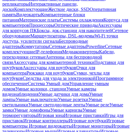
репликаторы
Интерактивные панели,
доски
Комплектующие
Жесткие диски, SSD
Оперативная
память
Видеокарты
Компьютерные блоки
питания
Материнские платы
Системы охлаждения
Корпуса для
компьютеров
Процессоры
Оптические приводы
Аксессуары
для корпусов ПК
Боксы, док-станции для накопителей
Сетевое
оборудование
Маршрутизаторы, DSL-модемы
Wi-Fi точки
доступа, усилители сигнала
Беспроводные
адаптеры
Коммутаторы
Сетевые адаптеры
Powerline
Сетевые
комплектующие
IP-телефония
Медиаконвертеры
Кабели,
переходники сетевые
Антенны для беспроводной
связи
Аксессуары для компьютерной техники
Подставки для
ноутбуков
Аксессуары для ноутбуков
Очки для
компьютера
Рюкзаки для ноутбуков
Сумки, чехлы для
ноутбуков
Средства для ухода за электроникой
Программное
обеспечение
Система Умный дом
Управление умным
домом
Умные колонки, станции
Умные камеры
видеонаблюдения
Умные датчики для дома
Умные
лампы
Умные выключатели
Умные розетки
Умные
светильники
Умные светодиодные ленты
Умные реле
Умные
замки
Умные домофоны
Умные карнизы
Умные
терморегуляторы
Игровая зона
Игровые приставки
Игры для
приставок
Игровые контроллеры
Игровые ноутбуки
Игровые
компьютеры
Игровые видеокарты
Игровые мониторы
Игровые
телевизоры
Игровые мыши
Игровые клавиатуры
Игровые