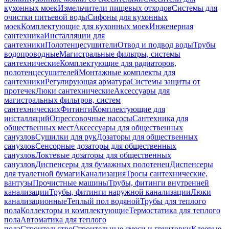
кухонных моек
Измельчители пищевых отходов
Системы для
очистки питьевой воды
Сифоны для кухонных
моек
Комплектующие для кухонных моек
Инженерная
сантехника
Инсталляции для
сантехники
Полотенцесушители
Отвод и подвод воды
Трубы
водопроводные
Магистральные фильтры, системы
сантехнические
Комплектующие для радиаторов,
полотенцесушителей
Монтажные комплекты для
сантехники
Регулирующая арматура
Системы защиты от
протечек
Люки сантехнические
Аксессуары для
магистральных фильтров, систем
сантехнических
Фитинги
Комплектующие для
инсталляций
Опрессовочные насосы
Сантехника для
общественных мест
Аксессуары для общественных
санузлов
Сушилки для рук
Дозаторы для общественных
санузлов
Сенсорные дозаторы для общественных
санузлов
Локтевые дозаторы для общественных
санузлов
Диспенсеры для бумажных полотенец
Диспенсеры
для туалетной бумаги
Канализация
Тросы сантехнические,
вантузы
Прочистные машины
Трубы, фитинги внутренней
канализации
Трубы, фитинги наружной канализации
Люки
канализационные
Теплый пол водяной
Трубы для теплого
пола
Коллекторы и комплектующие
Термостатика для теплого
пола
Автоматика для теплого
пола
Строительство
Строительные смеси и грунтовки
Клеевые