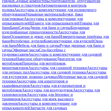
грядки
Садовые компостеры
Уничтожители, отпугиватели
насекомых и грызунов
Автоматизация и контроль
полива
Аксессуары и комплектующие для поливочного
оборудования
Укрывные материалы
Бочки, баки
пластиковые
Аксессуары и комплектующие для
опрыскивателей
Шланги для опрыскивателей
Товары для
бани
Бани
Сауны
Двери для бани и сауны
Бондарные
изделия
Банные принадлежности
Аксессуары для
бани
Оснащение и декор для бани
Измерительные приборы для
бани
Фитобочки, купели
Комплектующие для купелей
Окна
для бани
Мебель для бани и сауны
Ручки дверные для бани и
сауны
Эфирные масла
Спа-бассейны с
гидромассажем
Аксессуары и комплектующие для садовой
техники
Навесное оборудование
Двигатели для
мотоблоков
Прицепы для мотоблоков,
минитракторов
Аксессуары для газонной техники
Аксессуары
для цепных пил
Аксессуары для садовой техники
Аксессуары
для кусторезов, ножниц садовых
Моторные масла для садовой
техники
Аксессуары для аэратоторов и
скарификаторов
Аксессуары для культиваторов и
мотоблоков
Аксессуары для воздуходувок
Аксессуары для
газонокосилок
Аксессуары для бензокос и
триммеров
Аксессуары для моек высокого
давления
Аксессуары и комплектующие для
опрыскивателей
Запчасти для садовых