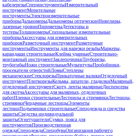
кабелерезы
Специнструменты
Измерительный
инструмент
Мерительные
инструменты
Электроизмерительные
приборы
Дальномеры
Дальномеры оптические
Нивелиры,
лазерные уровни
Пирометры
Детекторы и
тестеры
Толщиномеры
Специальные измерительные
приборы
Аксессуары для измерительных
приборов
Разметочный инструмент
Разметочные
инструменты
Инструменты для нарезки резьбы
Маркеры,
карандаши строительные
Клейма ударные
Строительно-
монтажный инструмент
Заклепочники
Труборезы,
трубогибы
Ножи строительные
Мультитулы
Пробойники,
просекатели отверстий
Ломы
Степлеры
механические
Стеклорезы
Прикаточные валики
Отделочный
инструмент
Плиткорезы
Кельмы, шпатели, гладилки
Малярный,
отделочный инструмент
Скотч, ленты малярные
Диспенсеры
для скотча
Аксессуары для малярных, отделочных
работ
Пленки строительные
Лестницы и стремянки
Лестницы,
стремянки
Чердачные лестницы
Элементы
лестниц
Подъемники строительные
Спецодежда и средства
защиты
Средства индивидуальной
защиты
Огнетушители
Сумки, пояса для
инструментов
Производственная
одежда
Спецодежда
Спецобувь
Организация рабочего
пространства
Фонари, прожекторы
Кейсы, ящики для