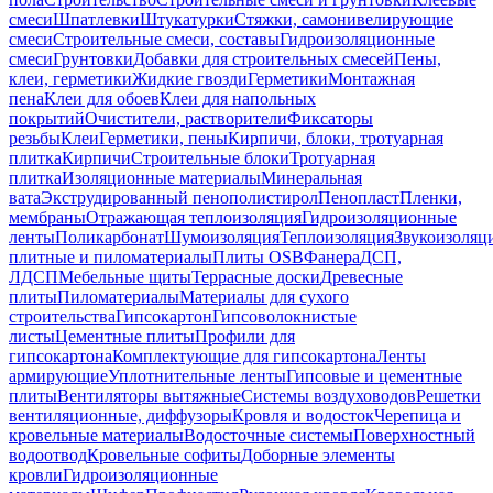
смеси
Шпатлевки
Штукатурки
Стяжки, самонивелирующие
смеси
Строительные смеси, составы
Гидроизоляционные
смеси
Грунтовки
Добавки для строительных смесей
Пены,
клеи, герметики
Жидкие гвозди
Герметики
Монтажная
пена
Клеи для обоев
Клеи для напольных
покрытий
Очистители, растворители
Фиксаторы
резьбы
Клеи
Герметики, пены
Кирпичи, блоки, тротуарная
плитка
Кирпичи
Строительные блоки
Тротуарная
плитка
Изоляционные материалы
Минеральная
вата
Экструдированный пенополистирол
Пенопласт
Пленки,
мембраны
Отражающая теплоизоляция
Гидроизоляционные
ленты
Поликарбонат
Шумоизоляция
Теплоизоляция
Звукоизоляц
плитные и пиломатериалы
Плиты OSB
Фанера
ДСП,
ЛДСП
Мебельные щиты
Террасные доски
Древесные
плиты
Пиломатериалы
Материалы для сухого
строительства
Гипсокартон
Гипсоволокнистые
листы
Цементные плиты
Профили для
гипсокартона
Комплектующие для гипсокартона
Ленты
армирующие
Уплотнительные ленты
Гипсовые и цементные
плиты
Вентиляторы вытяжные
Системы воздуховодов
Решетки
вентиляционные, диффузоры
Кровля и водосток
Черепица и
кровельные материалы
Водосточные системы
Поверхностный
водоотвод
Кровельные софиты
Доборные элементы
кровли
Гидроизоляционные