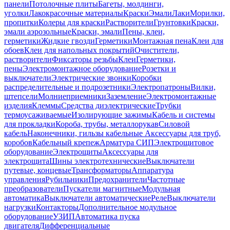
панели
Потолочные плиты
Багеты, молдинги,
уголки
Лакокрасочные материалы
Краски
Эмали
Лаки
Морилки,
пропитки
Колеры для краски
Растворители
Грунтовки
Краски,
эмали аэрозольные
Краски, эмали
Пены, клеи,
герметики
Жидкие гвозди
Герметики
Монтажная пена
Клеи для
обоев
Клеи для напольных покрытий
Очистители,
растворители
Фиксаторы резьбы
Клеи
Герметики,
пены
Электромонтажное оборудование
Розетки и
выключатели
Электрические звонки
Коробки
распределительные и подрозетники
Электропатроны
Вилки,
штепсели
Молниеприемники
Заземление
Электромонтажные
изделия
Клеммы
Средства диэлектрические
Трубки
термоусаживаемые
Изолирующие зажимы
Кабель и системы
для прокладки
Короба, трубы, металлорукав
Силовой
кабель
Наконечники, гильзы кабельные
Аксессуары для труб,
коробов
Кабельный крепеж
Арматура СИП
Электрощитовое
оборудование
Электрощиты
Аксессуары для
электрощита
Шины электротехнические
Выключатели
путевые, концевые
Трансформаторы
Аппаратура
управления
Рубильники
Предохранители
Частотные
преобразователи
Пускатели магнитные
Модульная
автоматика
Выключатели автоматические
Реле
Выключатели
нагрузки
Контакторы
Дополнительное модульное
оборудование
УЗИП
Автоматика пуска
двигателя
Дифференциальные