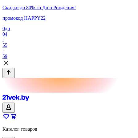
Скидки до 80% ко Дню Рождения!
промокод HAPPY22
0
дн
04
:
55
:
59
Каталог товаров