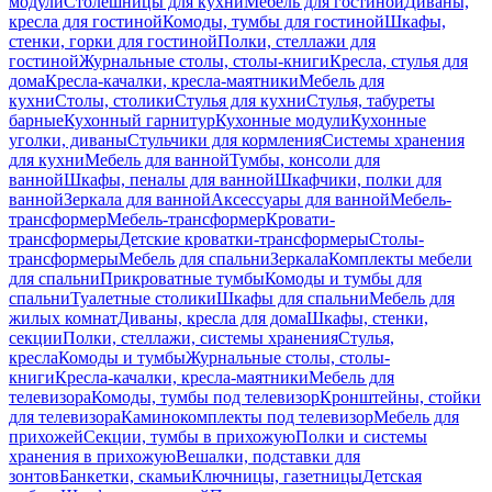
модули
Столешницы для кухни
Мебель для гостиной
Диваны,
кресла для гостиной
Комоды, тумбы для гостиной
Шкафы,
стенки, горки для гостиной
Полки, стеллажи для
гостиной
Журнальные столы, столы-книги
Кресла, стулья для
дома
Кресла-качалки, кресла-маятники
Мебель для
кухни
Столы, столики
Стулья для кухни
Стулья, табуреты
барные
Кухонный гарнитур
Кухонные модули
Кухонные
уголки, диваны
Стульчики для кормления
Системы хранения
для кухни
Мебель для ванной
Тумбы, консоли для
ванной
Шкафы, пеналы для ванной
Шкафчики, полки для
ванной
Зеркала для ванной
Аксессуары для ванной
Мебель-
трансформер
Мебель-трансформер
Кровати-
трансформеры
Детские кроватки-трансформеры
Столы-
трансформеры
Мебель для спальни
Зеркала
Комплекты мебели
для спальни
Прикроватные тумбы
Комоды и тумбы для
спальни
Туалетные столики
Шкафы для спальни
Мебель для
жилых комнат
Диваны, кресла для дома
Шкафы, стенки,
секции
Полки, стеллажи, системы хранения
Стулья,
кресла
Комоды и тумбы
Журнальные столы, столы-
книги
Кресла-качалки, кресла-маятники
Мебель для
телевизора
Комоды, тумбы под телевизор
Кронштейны, стойки
для телевизора
Каминокомплекты под телевизор
Мебель для
прихожей
Секции, тумбы в прихожую
Полки и системы
хранения в прихожую
Вешалки, подставки для
зонтов
Банкетки, скамьи
Ключницы, газетницы
Детская