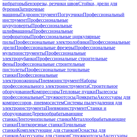
вибраторы
Бензорезы, резчики швов
Стойки, дрели для
бурения
Затирочные
машины
Гидроинструмент
Погрузчики
Профессиональный
инструмент
Профессиональные
шуруповерты
Профессиональные
шлифмашины
Профессиональные
перфораторы
Профессиональные циркулярные
пилы
Профессиональные электролобзики
Профессиональные
дрели
Профессиональные фрезеры
Профессиональные
мультиинструменты
Профессиональные
электрорубанки
Профессиональные строительные
фены
Профессиональные строительные
пистолеты
Профессиональные точильные
станки
Профессиональные
электроножницы
Пневмоинструмент
Наборы
профессионального электроинструмента
Строительное
оборудование
Компрессоры
Тепловые пушки
Пылесосы
профессиональные
Стружкоотсосы
Домкраты
Аксессуары для
компрессоров, пневмосистем
Системы пылеудаления для
электроинструмента
Пневмоинструмент
Станки и
оборудование
Деревообрабатывающие
станки
Ленточнопильные станки
Металлообрабатывающие
станки
Плиткорезные станки
Точильные
станки
Комплектующие для станков
Оснастка для
станков
Аксессуары для станков
Стружкоотсосы
Аксессуары