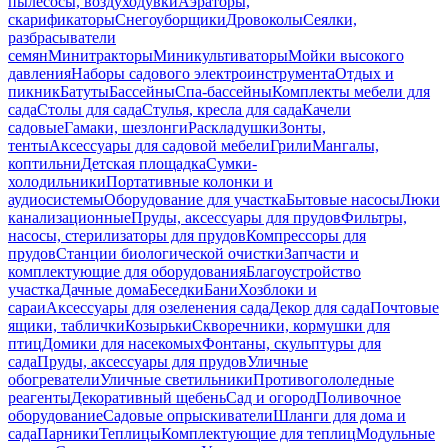
пылесосы, воздуходувки
Аэраторы,
скарификаторы
Снегоуборщики
Дровоколы
Сеялки,
разбрасыватели
семян
Минитракторы
Миникультиваторы
Мойки высокого
давления
Наборы садового электроинструмента
Отдых и
пикник
Батуты
Бассейны
Спа-бассейны
Комплекты мебели для
сада
Столы для сада
Стулья, кресла для сада
Качели
садовые
Гамаки, шезлонги
Раскладушки
Зонты,
тенты
Аксессуары для садовой мебели
Грили
Мангалы,
коптильни
Детская площадка
Сумки-
холодильники
Портативные колонки и
аудиосистемы
Оборудование для участка
Бытовые насосы
Люки
канализационные
Пруды, аксессуары для прудов
Фильтры,
насосы, стерилизаторы для прудов
Компрессоры для
прудов
Станции биологической очистки
Запчасти и
комплектующие для оборудования
Благоустройство
участка
Дачные дома
Беседки
Бани
Хозблоки и
сараи
Аксессуары для озеленения сада
Декор для сада
Почтовые
ящики, таблички
Козырьки
Скворечники, кормушки для
птиц
Домики для насекомых
Фонтаны, скульптуры для
сада
Пруды, аксессуары для прудов
Уличные
обогреватели
Уличные светильники
Противогололедные
реагенты
Декоративный щебень
Сад и огород
Поливочное
оборудование
Садовые опрыскиватели
Шланги для дома и
сада
Парники
Теплицы
Комплектующие для теплиц
Модульные