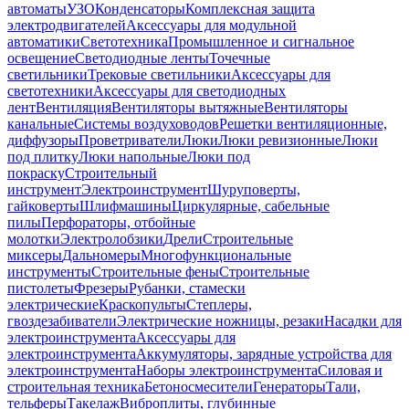
автоматы
УЗО
Конденсаторы
Комплексная защита
электродвигателей
Аксессуары для модульной
автоматики
Светотехника
Промышленное и сигнальное
освещение
Светодиодные ленты
Точечные
светильники
Трековые светильники
Аксессуары для
светотехники
Аксессуары для светодиодных
лент
Вентиляция
Вентиляторы вытяжные
Вентиляторы
канальные
Системы воздуховодов
Решетки вентиляционные,
диффузоры
Проветриватели
Люки
Люки ревизионные
Люки
под плитку
Люки напольные
Люки под
покраску
Строительный
инструмент
Электроинструмент
Шуруповерты,
гайковерты
Шлифмашины
Циркулярные, сабельные
пилы
Перфораторы, отбойные
молотки
Электролобзики
Дрели
Строительные
миксеры
Дальномеры
Многофункциональные
инструменты
Строительные фены
Строительные
пистолеты
Фрезеры
Рубанки, стамески
электрические
Краскопульты
Степлеры,
гвоздезабиватели
Электрические ножницы, резаки
Насадки для
электроинструмента
Аксессуары для
электроинструмента
Аккумуляторы, зарядные устройства для
электроинструмента
Наборы электроинструмента
Силовая и
строительная техника
Бетоносмесители
Генераторы
Тали,
тельферы
Такелаж
Виброплиты, глубинные