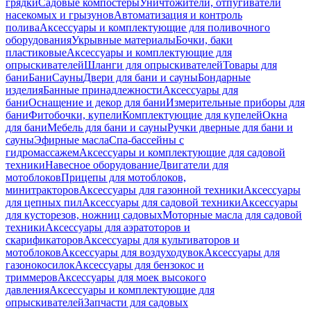
грядки
Садовые компостеры
Уничтожители, отпугиватели
насекомых и грызунов
Автоматизация и контроль
полива
Аксессуары и комплектующие для поливочного
оборудования
Укрывные материалы
Бочки, баки
пластиковые
Аксессуары и комплектующие для
опрыскивателей
Шланги для опрыскивателей
Товары для
бани
Бани
Сауны
Двери для бани и сауны
Бондарные
изделия
Банные принадлежности
Аксессуары для
бани
Оснащение и декор для бани
Измерительные приборы для
бани
Фитобочки, купели
Комплектующие для купелей
Окна
для бани
Мебель для бани и сауны
Ручки дверные для бани и
сауны
Эфирные масла
Спа-бассейны с
гидромассажем
Аксессуары и комплектующие для садовой
техники
Навесное оборудование
Двигатели для
мотоблоков
Прицепы для мотоблоков,
минитракторов
Аксессуары для газонной техники
Аксессуары
для цепных пил
Аксессуары для садовой техники
Аксессуары
для кусторезов, ножниц садовых
Моторные масла для садовой
техники
Аксессуары для аэратоторов и
скарификаторов
Аксессуары для культиваторов и
мотоблоков
Аксессуары для воздуходувок
Аксессуары для
газонокосилок
Аксессуары для бензокос и
триммеров
Аксессуары для моек высокого
давления
Аксессуары и комплектующие для
опрыскивателей
Запчасти для садовых