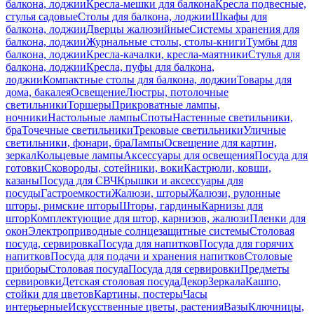
балкона, лоджии
Кресла-мешки для балкона
Кресла подвесные,
стулья садовые
Столы для балкона, лоджии
Шкафы для
балкона, лоджии
Дверцы жалюзийные
Системы хранения для
балкона, лоджии
Журнальные столы, столы-книги
Тумбы для
балкона, лоджии
Кресла-качалки, кресла-маятники
Стулья для
балкона, лоджии
Кресла, пуфы для балкона,
лоджии
Компактные столы для балкона, лоджии
Товары для
дома, бакалея
Освещение
Люстры, потолочные
светильники
Торшеры
Прикроватные лампы,
ночники
Настольные лампы
Споты
Настенные светильники,
бра
Точечные светильники
Трековые светильники
Уличные
светильники, фонари, бра
Лампы
Освещение для картин,
зеркал
Кольцевые лампы
Аксессуары для освещения
Посуда для
готовки
Сковороды, сотейники, воки
Кастрюли, ковши,
казаны
Посуда для СВЧ
Крышки и аксессуары для
посуды
Гастроемкости
Жалюзи, шторы
Жалюзи, рулонные
шторы, римские шторы
Шторы, гардины
Карнизы для
штор
Комплектующие для штор, карнизов, жалюзи
Пленки для
окон
Электроприводные солнцезащитные системы
Столовая
посуда, сервировка
Посуда для напитков
Посуда для горячих
напитков
Посуда для подачи и хранения напитков
Столовые
приборы
Столовая посуда
Посуда для сервировки
Предметы
сервировки
Детская столовая посуда
Декор
Зеркала
Кашпо,
стойки для цветов
Картины, постеры
Часы
интерьерные
Искусственные цветы, растения
Вазы
Ключницы,