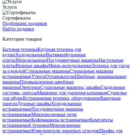
Услуги
Сертификаты
Подборщик подарков
Найти подарки
Категории товаров
Бытовая техника
Крупная техника для
кухни
Холодильники
Вытяжки
Кухонные
плиты
Морозильники
Посудомоечные машины
Настольные
плиты
Винные шкафы
Мини-холодильники
Техника для ухода
за одеждой
Стиральные машины
Стиральные машины
встраиваемые
Утюги
Отпариватели
Швейные, вышивальные
машины
Промышленные швейные
машины
Оверлоки
Сушильные машины, шкафы
Гладильные
системы, прессы
Машинки для удаления катышков
Сушилки
для обуви
Встраиваемая техника, оборудование
Варочные
панели
Духовые шкафы
Холодильники
встраиваемые
Посудомоечные машины
встраиваемые
Микроволновые печи
встраиваемые
Кофемашины встраиваемые
Комплекты
встраиваемой техники
Морозильники
встраиваемые
Измельчители пищевых отходов
Шкафы для