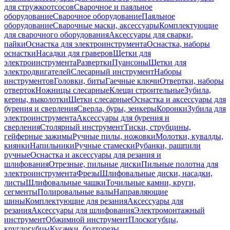
для стружкоотсосов
Сварочное и паяльное
оборудование
Сварочное оборудование
Паяльное
оборудование
Сварочные маски, аксессуары
Комплектующие
для сварочного оборудования
Аксессуары для сварки,
пайки
Оснастка для электроинструмента
Оснастка, наборы
оснастки
Насадки для граверов
Щетки для
электроинструмента
Развертки
Пуансоны
Щетки для
электродвигателей
Слесарный инструмент
Наборы
инструментов
Головки, биты
Гаечные ключи
Отвертки, наборы
отверток
Ножницы слесарные
Клещи строительные
Зубила,
керны, выколотки
Щетки слесарные
Оснастка и аксессуары для
бурения и сверления
Сверла, буры, зенкеры
Коронки
Зубила для
электроинструмента
Аксессуары для бурения и
сверления
Столярный инструмент
Тиски, струбцины,
гейферные зажимы
Ручные пилы, ножовки
Молотки, кувалды,
киянки
Напильники
Ручные стамески
Рубанки, рашпили
ручные
Оснастка и аксессуары для резания и
шлифования
Отрезные, пильные диски
Пильные полотна для
электроинструмента
Фрезы
Шлифовальные диски, насадки,
листы
Шлифовальные чашки
Точильные камни, круги,
сегменты
Полировальные валы
Направляющие
шины
Комплектующие для резания
Аксессуары для
резания
Аксессуары для шлифования
Электромонтажный
инструмент
Обжимной инструмент
Плоскогубцы,
круглогубцы
Кусачки, болторезы,