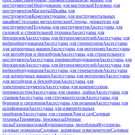
инструментов
Оборудование для мастерской
Тележки для
инструментов
Магниты
Шкафы для
инструментов
Комплектующие для инструментальных
шкафов
Стеллажи металлические
Стенды, держатели для
инструментов
Поддоны для инструментов
Аксессуары для
силовой и строительной техники
Аксессуары для
бензорезов
Аксессуары для бетоносмесителей
Аксессуары для
виброоборудования
Аксессуары для генераторов
Аксессуары
для затирочных машин
Аксессуары для мотопомп
Аксессуары
для мотобуров и бензобуров
Аксессуары для строительного
инструмента
Аксессуары пневмооборудования
Аксессуары для
бензорезов
Аксессуары для бетоносмесителей
Аксессуары для
виброоборудования
Аксессуары для генераторов
Аксессуары
для затирочных машин
Аксессуары для мотопомп
Аксессуары
для мотобуров и бензобуров
Аксессуары для
электроинструмента
Аксессуары для компрессоров,
пневмосистем
Аксессуары для сварки, пайки
Аксессуары для
станков
Аксессуары для стружкоотсосов
Аксессуары для
бурения и сверления
Аксессуары для резания
Аксессуары для
шлифования
Аксессуары для измерительных
приборов
Аксессуары для станков
Дом и сад
Садовая
техника
Триммеры, бензокосы
Цепные
пилы
Газонокосилки
Культиваторы, мотоблоки
Кусторезы,
садовые ножницы
Садовые, кормовые измельчители
Садовые