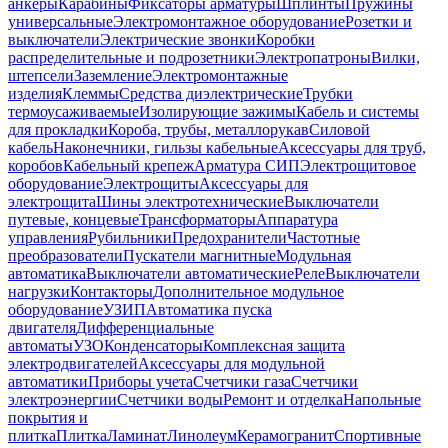
анкеры
Карабины
Фиксаторы арматуры
Шплинты
Пружины
универсальные
Электромонтажное оборудование
Розетки и
выключатели
Электрические звонки
Коробки
распределительные и подрозетники
Электропатроны
Вилки,
штепсели
Заземление
Электромонтажные
изделия
Клеммы
Средства диэлектрические
Трубки
термоусаживаемые
Изолирующие зажимы
Кабель и системы
для прокладки
Короба, трубы, металлорукав
Силовой
кабель
Наконечники, гильзы кабельные
Аксессуары для труб,
коробов
Кабельный крепеж
Арматура СИП
Электрощитовое
оборудование
Электрощиты
Аксессуары для
электрощита
Шины электротехнические
Выключатели
путевые, концевые
Трансформаторы
Аппаратура
управления
Рубильники
Предохранители
Частотные
преобразователи
Пускатели магнитные
Модульная
автоматика
Выключатели автоматические
Реле
Выключатели
нагрузки
Контакторы
Дополнительное модульное
оборудование
УЗИП
Автоматика пуска
двигателя
Дифференциальные
автоматы
УЗО
Конденсаторы
Комплексная защита
электродвигателей
Аксессуары для модульной
автоматики
Приборы учета
Счетчики газа
Счетчики
электроэнергии
Счетчики воды
Ремонт и отделка
Напольные
покрытия и
плитка
Плитка
Ламинат
Линолеум
Керамогранит
Спортивные