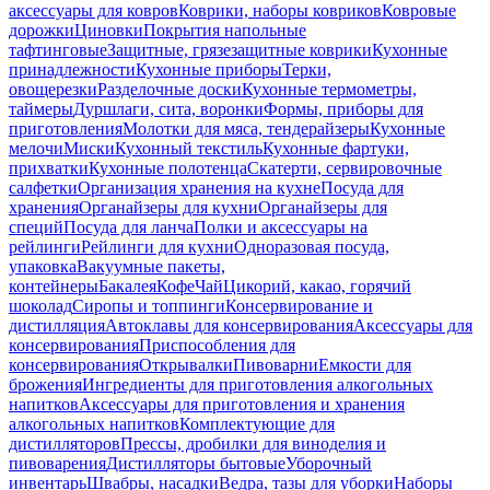
аксессуары для ковров
Коврики, наборы ковриков
Ковровые
дорожки
Циновки
Покрытия напольные
тафтинговые
Защитные, грязезащитные коврики
Кухонные
принадлежности
Кухонные приборы
Терки,
овощерезки
Разделочные доски
Кухонные термометры,
таймеры
Дуршлаги, сита, воронки
Формы, приборы для
приготовления
Молотки для мяса, тендерайзеры
Кухонные
мелочи
Миски
Кухонный текстиль
Кухонные фартуки,
прихватки
Кухонные полотенца
Скатерти, сервировочные
салфетки
Организация хранения на кухне
Посуда для
хранения
Органайзеры для кухни
Органайзеры для
специй
Посуда для ланча
Полки и аксессуары на
рейлинги
Рейлинги для кухни
Одноразовая посуда,
упаковка
Вакуумные пакеты,
контейнеры
Бакалея
Кофе
Чай
Цикорий, какао, горячий
шоколад
Сиропы и топпинги
Консервирование и
дистилляция
Автоклавы для консервирования
Аксессуары для
консервирования
Приспособления для
консервирования
Открывалки
Пивоварни
Емкости для
брожения
Ингредиенты для приготовления алкогольных
напитков
Аксессуары для приготовления и хранения
алкогольных напитков
Комплектующие для
дистилляторов
Прессы, дробилки для виноделия и
пивоварения
Дистилляторы бытовые
Уборочный
инвентарь
Швабры, насадки
Ведра, тазы для уборки
Наборы