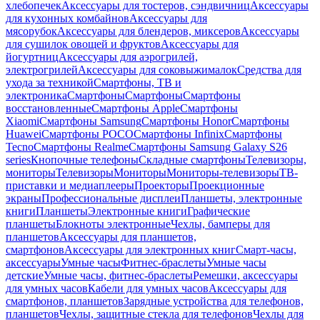
хлебопечек
Аксессуары для тостеров, сэндвичниц
Аксессуары
для кухонных комбайнов
Аксессуары для
мясорубок
Аксессуары для блендеров, миксеров
Аксессуары
для сушилок овощей и фруктов
Аксессуары для
йогуртниц
Аксессуары для аэрогрилей,
электрогрилей
Аксессуары для соковыжималок
Средства для
ухода за техникой
Смартфоны, ТВ и
электроника
Смартфоны
Смартфоны
Смартфоны
восстановленные
Смартфоны Apple
Смартфоны
Xiaomi
Смартфоны Samsung
Смартфоны Honor
Смартфоны
Huawei
Смартфоны POCO
Смартфоны Infinix
Смартфоны
Tecno
Смартфоны Realme
Смартфоны Samsung Galaxy S26
series
Кнопочные телефоны
Складные смартфоны
Телевизоры,
мониторы
Телевизоры
Мониторы
Мониторы-телевизоры
ТВ-
приставки и медиаплееры
Проекторы
Проекционные
экраны
Профессиональные дисплеи
Планшеты, электронные
книги
Планшеты
Электронные книги
Графические
планшеты
Блокноты электронные
Чехлы, бамперы для
планшетов
Аксессуары для планшетов,
смартфонов
Аксессуары для электронных книг
Смарт-часы,
аксессуары
Умные часы
Фитнес-браслеты
Умные часы
детские
Умные часы, фитнес-браслеты
Ремешки, аксессуары
для умных часов
Кабели для умных часов
Аксессуары для
смартфонов, планшетов
Зарядные устройства для телефонов,
планшетов
Чехлы, защитные стекла для телефонов
Чехлы для