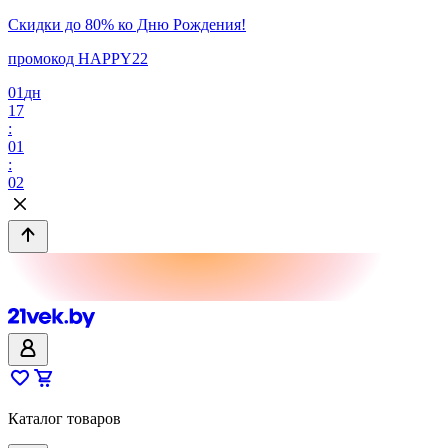
Скидки до 80% ко Дню Рождения!
промокод HAPPY22
01
дн
17
:
01
:
02
Каталог товаров