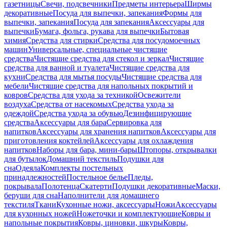
газетницы
Свечи, подсвечники
Предметы интерьера
Ширмы
декоративные
Посуда для выпечки, запекания
Формы для
выпечки, запекания
Посуда для запекания
Аксессуары для
выпечки
Бумага, фольга, рукава для выпечки
Бытовая
химия
Средства для стирки
Средства для посудомоечных
машин
Универсальные, специальные чистящие
средства
Чистящие средства для стекол и зеркал
Чистящие
средства для ванной и туалета
Чистящие средства для
кухни
Средства для мытья посуды
Чистящие средства для
мебели
Чистящие средства для напольных покрытий и
ковров
Средства для ухода за техникой
Освежители
воздуха
Средства от насекомых
Средства ухода за
одеждой
Средства ухода за обувью
Дезинфицирующие
средства
Аксессуары для бара
Сервировка для
напитков
Аксессуары для хранения напитков
Аксессуары для
приготовления коктейлей
Аксессуары для охлаждения
напитков
Наборы для бара, мини-бары
Штопоры, открывалки
для бутылок
Домашний текстиль
Подушки для
сна
Одеяла
Комплекты постельных
принадлежностей
Постельное белье
Пледы,
покрывала
Полотенца
Скатерти
Подушки декоративные
Маски,
беруши для сна
Наполнители для домашнего
текстиля
Ткани
Кухонные ножи, аксессуары
Ножи
Аксессуары
для кухонных ножей
Ножеточки и комплектующие
Ковры и
напольные покрытия
Ковры, циновки, шкуры
Ковры,