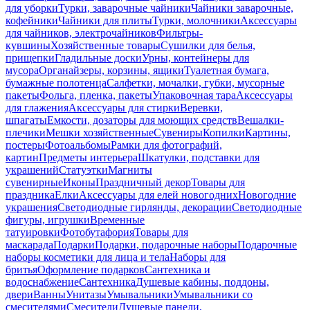
для уборки
Турки, заварочные чайники
Чайники заварочные,
кофейники
Чайники для плиты
Турки, молочники
Аксессуары
для чайников, электрочайников
Фильтры-
кувшины
Хозяйственные товары
Сушилки для белья,
прищепки
Гладильные доски
Урны, контейнеры для
мусора
Органайзеры, корзины, ящики
Туалетная бумага,
бумажные полотенца
Салфетки, мочалки, губки, мусорные
пакеты
Фольга, пленка, пакеты
Упаковочная тара
Аксессуары
для глажения
Аксессуары для стирки
Веревки,
шпагаты
Емкости, дозаторы для моющих средств
Вешалки-
плечики
Мешки хозяйственные
Сувениры
Копилки
Картины,
постеры
Фотоальбомы
Рамки для фотографий,
картин
Предметы интерьера
Шкатулки, подставки для
украшений
Статуэтки
Магниты
сувенирные
Иконы
Праздничный декор
Товары для
праздника
Елки
Аксессуары для елей новогодних
Новогодние
украшения
Светодиодные гирлянды, декорации
Светодиодные
фигуры, игрушки
Временные
татуировки
Фотобутафория
Товары для
маскарада
Подарки
Подарки, подарочные наборы
Подарочные
наборы косметики для лица и тела
Наборы для
бритья
Оформление подарков
Сантехника и
водоснабжение
Сантехника
Душевые кабины, поддоны,
двери
Ванны
Унитазы
Умывальники
Умывальники со
смесителями
Смесители
Душевые панели,