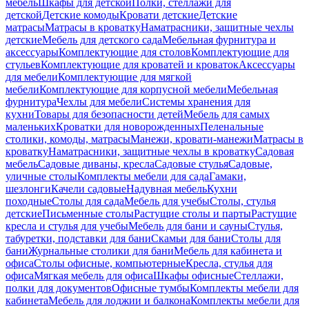
мебель
Шкафы для детской
Полки, стеллажи для
детской
Детские комоды
Кровати детские
Детские
матрасы
Матрасы в кроватку
Наматрасники, защитные чехлы
детские
Мебель для детского сада
Мебельная фурнитура и
аксессуары
Комплектующие для столов
Комплектующие для
стульев
Комплектующие для кроватей и кроваток
Аксессуары
для мебели
Комплектующие для мягкой
мебели
Комплектующие для корпусной мебели
Мебельная
фурнитура
Чехлы для мебели
Системы хранения для
кухни
Товары для безопасности детей
Мебель для самых
маленьких
Кроватки для новорожденных
Пеленальные
столики, комоды, матрасы
Манежи, кровати-манежи
Матрасы в
кроватку
Наматрасники, защитные чехлы в кроватку
Садовая
мебель
Садовые диваны, кресла
Садовые стулья
Садовые,
уличные столы
Комплекты мебели для сада
Гамаки,
шезлонги
Качели садовые
Надувная мебель
Кухни
походные
Столы для сада
Мебель для учебы
Столы, стулья
детские
Письменные столы
Растущие столы и парты
Растущие
кресла и стулья для учебы
Мебель для бани и сауны
Стулья,
табуретки, подставки для бани
Скамьи для бани
Столы для
бани
Журнальные столики для бани
Мебель для кабинета и
офиса
Столы офисные, компьютерные
Кресла, стулья для
офиса
Мягкая мебель для офиса
Шкафы офисные
Стеллажи,
полки для документов
Офисные тумбы
Комплекты мебели для
кабинета
Мебель для лоджии и балкона
Комплекты мебели для