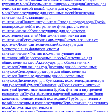
кухонных моек
Измельчители пищевых отходов
Системы для
очистки питьевой воды
Сифоны для кухонных
моек
Комплектующие для кухонных моек
Инженерная
сантехника
Инсталляции для
сантехники
Полотенцесушители
Отвод и подвод воды
Трубы
водопроводные
Магистральные фильтры, системы
сантехнические
Комплектующие для радиаторов,
полотенцесушителей
Монтажные комплекты для
сантехники
Регулирующая арматура
Системы защиты от
протечек
Люки сантехнические
Аксессуары для
магистральных фильтров, систем
сантехнических
Фитинги
Комплектующие для
инсталляций
Опрессовочные насосы
Сантехника для
общественных мест
Аксессуары для общественных
санузлов
Сушилки для рук
Дозаторы для общественных
санузлов
Сенсорные дозаторы для общественных
санузлов
Локтевые дозаторы для общественных
санузлов
Диспенсеры для бумажных полотенец
Диспенсеры
для туалетной бумаги
Канализация
Тросы сантехнические,
вантузы
Прочистные машины
Трубы, фитинги внутренней
канализации
Трубы, фитинги наружной канализации
Люки
канализационные
Теплый пол водяной
Трубы для теплого
пола
Коллекторы и комплектующие
Термостатика для теплого
пола
Автоматика для теплого
пола
Строительство
Строительные смеси и грунтовки
Клеевые