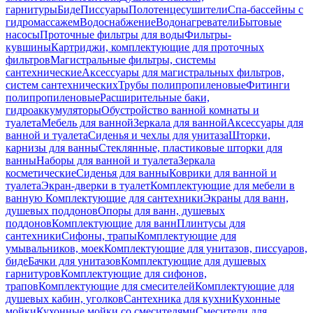
гарнитуры
Биде
Писсуары
Полотенцесушители
Спа-бассейны с
гидромассажем
Водоснабжение
Водонагреватели
Бытовые
насосы
Проточные фильтры для воды
Фильтры-
кувшины
Картриджи, комплектующие для проточных
фильтров
Магистральные фильтры, системы
сантехнические
Аксессуары для магистральных фильтров,
систем сантехнических
Трубы полипропиленовые
Фитинги
полипропиленовые
Расширительные баки,
гидроаккумуляторы
Обустройство ванной комнаты и
туалета
Мебель для ванной
Зеркала для ванной
Аксессуары для
ванной и туалета
Сиденья и чехлы для унитаза
Шторки,
карнизы для ванны
Стеклянные, пластиковые шторки для
ванны
Наборы для ванной и туалета
Зеркала
косметические
Сиденья для ванны
Коврики для ванной и
туалета
Экран-дверки в туалет
Комплектующие для мебели в
ванную
Комплектующие для сантехники
Экраны для ванн,
душевых поддонов
Опоры для ванн, душевых
поддонов
Комплектующие для ванн
Плинтусы для
сантехники
Сифоны, трапы
Комплектующие для
умывальников, моек
Комплектующие для унитазов, писсуаров,
биде
Бачки для унитазов
Комплектующие для душевых
гарнитуров
Комплектующие для сифонов,
трапов
Комплектующие для смесителей
Комплектующие для
душевых кабин, уголков
Сантехника для кухни
Кухонные
мойки
Кухонные мойки со смесителями
Смесители для