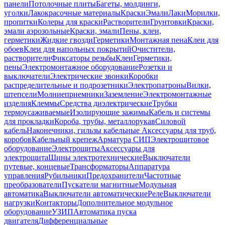
панели
Потолочные плиты
Багеты, молдинги,
уголки
Лакокрасочные материалы
Краски
Эмали
Лаки
Морилки,
пропитки
Колеры для краски
Растворители
Грунтовки
Краски,
эмали аэрозольные
Краски, эмали
Пены, клеи,
герметики
Жидкие гвозди
Герметики
Монтажная пена
Клеи для
обоев
Клеи для напольных покрытий
Очистители,
растворители
Фиксаторы резьбы
Клеи
Герметики,
пены
Электромонтажное оборудование
Розетки и
выключатели
Электрические звонки
Коробки
распределительные и подрозетники
Электропатроны
Вилки,
штепсели
Молниеприемники
Заземление
Электромонтажные
изделия
Клеммы
Средства диэлектрические
Трубки
термоусаживаемые
Изолирующие зажимы
Кабель и системы
для прокладки
Короба, трубы, металлорукав
Силовой
кабель
Наконечники, гильзы кабельные
Аксессуары для труб,
коробов
Кабельный крепеж
Арматура СИП
Электрощитовое
оборудование
Электрощиты
Аксессуары для
электрощита
Шины электротехнические
Выключатели
путевые, концевые
Трансформаторы
Аппаратура
управления
Рубильники
Предохранители
Частотные
преобразователи
Пускатели магнитные
Модульная
автоматика
Выключатели автоматические
Реле
Выключатели
нагрузки
Контакторы
Дополнительное модульное
оборудование
УЗИП
Автоматика пуска
двигателя
Дифференциальные