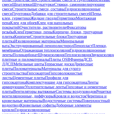
смеси
Шпатлевки
Штукатурки
Стяжки, самонивелирующие
смеси
Строительные смеси, составы
Гидроизоляционные
смеси
Грунтовки
Добавки для строительных смесей
Пены,
клеи, герметики
Жидкие гвозди
Герметики
Монтажная
пена
Клеи для обоев
Клеи для напольных
покрытий
Очистители, растворители
Фиксаторы
резьбы
Клеи
Герметики, пены
Кирпичи, блоки, тротуарная
плитка
Кирпичи
Строительные блоки
Тротуарная
плитка
Изоляционные материалы
Минеральная
вата
Экструдированный пенополистирол
Пенопласт
Пленки,
мембраны
Отражающая теплоизоляция
Гидроизоляционные
ленты
Поликарбонат
Шумоизоляция
Теплоизоляция
Звукоизоляц
плитные и пиломатериалы
Плиты OSB
Фанера
ДСП,
ЛДСП
Мебельные щиты
Террасные доски
Древесные
плиты
Пиломатериалы
Материалы для сухого
строительства
Гипсокартон
Гипсоволокнистые
листы
Цементные плиты
Профили для
гипсокартона
Комплектующие для гипсокартона
Ленты
армирующие
Уплотнительные ленты
Гипсовые и цементные
плиты
Вентиляторы вытяжные
Системы воздуховодов
Решетки
вентиляционные, диффузоры
Кровля и водосток
Черепица и
кровельные материалы
Водосточные системы
Поверхностный
водоотвод
Кровельные софиты
Доборные элементы
кровли
Гидроизоляционные