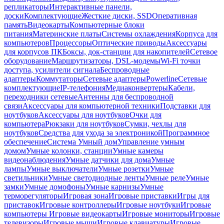
репликаторы
Интерактивные панели,
доски
Комплектующие
Жесткие диски, SSD
Оперативная
память
Видеокарты
Компьютерные блоки
питания
Материнские платы
Системы охлаждения
Корпуса для
компьютеров
Процессоры
Оптические приводы
Аксессуары
для корпусов ПК
Боксы, док-станции для накопителей
Сетевое
оборудование
Маршрутизаторы, DSL-модемы
Wi-Fi точки
доступа, усилители сигнала
Беспроводные
адаптеры
Коммутаторы
Сетевые адаптеры
Powerline
Сетевые
комплектующие
IP-телефония
Медиаконвертеры
Кабели,
переходники сетевые
Антенны для беспроводной
связи
Аксессуары для компьютерной техники
Подставки для
ноутбуков
Аксессуары для ноутбуков
Очки для
компьютера
Рюкзаки для ноутбуков
Сумки, чехлы для
ноутбуков
Средства для ухода за электроникой
Программное
обеспечение
Система Умный дом
Управление умным
домом
Умные колонки, станции
Умные камеры
видеонаблюдения
Умные датчики для дома
Умные
лампы
Умные выключатели
Умные розетки
Умные
светильники
Умные светодиодные ленты
Умные реле
Умные
замки
Умные домофоны
Умные карнизы
Умные
терморегуляторы
Игровая зона
Игровые приставки
Игры для
приставок
Игровые контроллеры
Игровые ноутбуки
Игровые
компьютеры
Игровые видеокарты
Игровые мониторы
Игровые
телевизоры
Игровые мыши
Игровые клавиатуры
Игровые