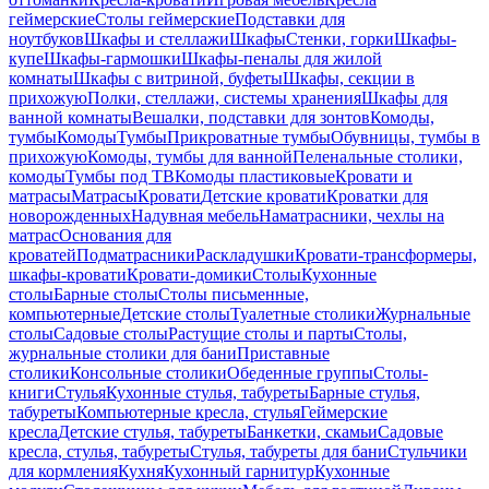
геймерские
Столы геймерские
Подставки для
ноутбуков
Шкафы и стеллажи
Шкафы
Стенки, горки
Шкафы-
купе
Шкафы-гармошки
Шкафы-пеналы для жилой
комнаты
Шкафы с витриной, буфеты
Шкафы, секции в
прихожую
Полки, стеллажи, системы хранения
Шкафы для
ванной комнаты
Вешалки, подставки для зонтов
Комоды,
тумбы
Комоды
Тумбы
Прикроватные тумбы
Обувницы, тумбы в
прихожую
Комоды, тумбы для ванной
Пеленальные столики,
комоды
Тумбы под ТВ
Комоды пластиковые
Кровати и
матрасы
Матрасы
Кровати
Детские кровати
Кроватки для
новорожденных
Надувная мебель
Наматрасники, чехлы на
матрас
Основания для
кроватей
Подматрасники
Раскладушки
Кровати-трансформеры,
шкафы-кровати
Кровати-домики
Столы
Кухонные
столы
Барные столы
Столы письменные,
компьютерные
Детские столы
Туалетные столики
Журнальные
столы
Садовые столы
Растущие столы и парты
Столы,
журнальные столики для бани
Приставные
столики
Консольные столики
Обеденные группы
Столы-
книги
Стулья
Кухонные стулья, табуреты
Барные стулья,
табуреты
Компьютерные кресла, стулья
Геймерские
кресла
Детские стулья, табуреты
Банкетки, скамьи
Садовые
кресла, стулья, табуреты
Стулья, табуреты для бани
Стульчики
для кормления
Кухня
Кухонный гарнитур
Кухонные