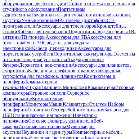
оборудования для фотостудии
Стойки, системы крепления для
студийного оборудования
Портативная
аудиотехника
Наушники и гарнитуры
Портативные колонки,
акустика
Умные колонки
MP3-плееры
Диктофоны
CD-
проигрыватели
Аксессуары для телевизоров
Кронштейны,
стойки
Кабели для телевизоров
Подписки на видеосервисы
ТВ-
антенны
ТВ-тюнеры
Аксессуары для ТВ
Аксессуары для
проектора
Очки 3D
Средства для ухода за
электроникой
Кабели, переходники
Аксессуары для
портативных устройств
Портативные аккумуляторы
Элементы
питания, зарядные устройства
Аккумуляторные
батареи
Держатели, док-станции
Аксессуары для планшетов,
смартфонов
Кабели для телефонов, планшетов
Зарядные
устройства для телефонов, планшетов
Компьютеры и
периферия
Компьютерная
техника
Ноутбуки
Планшеты
Моноблоки
Компьютеры
Игровые
компьютеры
Игровые консоли
Серверное
оборудование
Компьютерная
периферия
Мониторы
Мыши
Клавиатуры
Стилусы
Наборы
периферии
Источники бесперебойного питания
Батареи для
ИБП
Стабилизаторы напряжения
Инверторы
напряжения
Сетевые фильтры, удлинители
Веб-
камеры
Игровые контроллеры
Мультимедиа
акустика
Наушники и гарнитуры
Компьютерные кабели,
переходники
Зарядные, аккумуляторы
Док-станции,