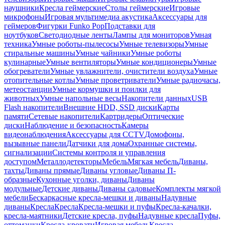
наушники
Кресла геймерские
Столы геймерские
Игровые
микрофоны
Игровая мультимедиа акустика
Аксессуары для
геймеров
Фигурки Funko Pop
Подставки для
ноутбуков
Светодиодные ленты
Лампы для мониторов
Умная
техника
Умные роботы-пылесосы
Умные телевизоры
Умные
стиральные машины
Умные чайники
Умные роботы
кулинарные
Умные вентиляторы
Умные кондиционеры
Умные
обогреватели
Умные увлажнители, очистители воздуха
Умные
отопительные котлы
Умные проветриватели
Умные радиочасы,
метеостанции
Умные кормушки и поилки для
животных
Умные напольные весы
Накопители данных
USB
Flash накопители
Внешние HDD, SSD диски
Карты
памяти
Сетевые накопители
Картридеры
Оптические
диски
Наблюдение и безопасность
Камеры
видеонаблюдения
Аксессуары для CCTV
Домофоны,
вызывные панели
Датчики для дома
Охранные системы,
сигнализации
Системы контроля и управления
доступом
Металлодетекторы
Мебель
Мягкая мебель
Диваны,
тахты
Диваны прямые
Диваны угловые
Диваны П-
образные
Кухонные уголки, диваны
Диваны
модульные
Детские диваны
Диваны садовые
Комплекты мягкой
мебели
Бескаркасные кресла-мешки и диваны
Надувные
диваны
Кресла
Кресла
Кресла-мешки и пуфы
Кресла-качалки,
кресла-маятники
Детские кресла, пуфы
Надувные кресла
Пуфы,
оттоманки
Кресла-кровати
Игровая мебель
Кресла