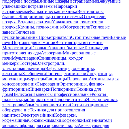
подогрева посуды
Винные шкафы встраиваемые
Вакуумные
упаковщики встраиваемые
Пароварки
встраиваемые
Климатическая техника
Вентиляторы
бытовые
Кондиционеры, сплит-системы
Охладители
воздуха
Водонагреватели
Увлажнители, очистители
воздуха
Камины, печи-камины
Обогреватели
Тепловые
завесы
Тепловые
пушки
Биокамины
Проветриватели
Отопительные печи
Банные
печи
Порталы для каминов
Вентиляторы вытяжные
Метеостанции
Газовые баллоны бытовые
Техника для
приготовления еды
Аэрогрили
Микроволновые
печи
Мультиварки
Сэндвичницы, хот-дог
мейкеры
Тостеры
Электрогрили,
электрошашлычницы
Вафельницы, орешницы,
кексницы
Хлебопечки
Ростеры, мини-печи
Йогуртницы,
мороженицы
Фризеры
Блинницы
Пароварки
Автоклавы для
консервирования
Сыроварни
Фритюрницы, фондю-
фритюрницы
Яйцеварки
Попкорницы
Техника для
дома
Пылесосы
Пылесосы профессиональные
Роботы-
пылесосы, мойщики окон
Пароочистители
Электровеники,
электрошвабры
Стеклоочистители
Стерилизационное
оборудование
Техника для приготовления
напитков
Электрочайники
Кофеварки,
кофемашины
Соковыжималки
Кофемолки
Вспениватели
молока
Сифоны для газирования воды
Аксессуары для