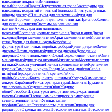
напольные покрытия
Виниловые
полы
Ковролин
Паркет
Искусственная трава
Аксессуары для
напольных покрытий и плитки
Подложка
Плинтусы, уголки,
обводы для труб
Плинтусы для сантехники
Фуги для
плитки
Порожки, профили для пола и плитки
Приспособления
для укладки плитки
Системы выравнивания
плитки
Аксессуары для напольных
покрытий
Реставрационные материалы
Двери и арки
Двери
входные
Двери межкомнатные
Арки межкомнатные
Москитные
сетки
Двери для бани и сауны
Коробки и
фурнитура
Наличники, коробки, доборы
Ручки дверные
Замки
дверные
Петли дверные
Фурнитура дверная
Доводчики
дверные
Окна и подоконники
Окна
Подоконники, отливы
Окна
мансардные
Фурнитура оконная
Мягкие окна
Москитные сетки
на окна
Жалюзи уличные
Пленки солнцезащитные
Крепежные
изделия
Саморезы, шурупы
Гвозди
Анкеры, дюбели
Скобы,
штифты
Перфорированный крепеж
Гайки,
шайбы
Заклепки
Болты, винты, шпильки
Хомуты
Химические
анкеры
Карабины
Фиксаторы арматуры
Шплинты
Пружины
универсальные
Отделка стен
Обои
Жидкие
обои
Фотообои
Штукатурки декоративные
Декоративный
камень
Скинали
Пленки самоклеящиеся
Армирующие
сетки
Стеновые панели
Уголки, маяки,
профили
Вагонка
Стеклохолсты, флизелин
Экраны для
радиаторов
Отделка потолка
Потолочные системы
Потолочные