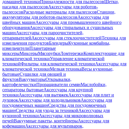
домашней техники
Принадлежности для пылесосов
Щетки,
насадки для пылесосов
Аксессуары для роботов-
пылесосов
Расходные материалы для пылесосов
Станции,
аккумуляторы для роботов-пылесосов
Аксессуары для
швейных машин
Аксессуары для промышленного швейного
оборудования
Аксессуары для стиральных и сушильных
машин
Аксессуары для пароочистителей,
отпаривателей
Аксессуары для стеклоочистителей
Техника для
измельчения продуктов
Блендеры
Кухонные комбайны,
измельчители
Планетарные
миксеры
Миксеры
Мясорубки
Ломтерезки
Комплектующие для
климатической техники
Управление климатической
техникой
Фильтры для климатической техники
Аксессуары для
климатической техники
Мелкая техника
Весы кухонные,
бытовые
Сушилки для овощей и
фруктов
Вакууматоры
Открывалки,
картофелечистки
Проращиватели семян
Маслобойки,
сепараторы бытовые
Аксессуары для крупной
техники
Аксессуары для вытяжек
Аксессуары для плит и
духовок
Аксессуары для холодильников
Аксессуары для
посудомоечных машин
Средства для посудомоечных
машин
Средства для ухода за техникой
Аксессуары для
кухонной техники
Аксессуары для микроволновых
печей
Вакуумные пакеты, контейнеры
Аксессуары для
кофемашин
Аксессуары для мультиварок,