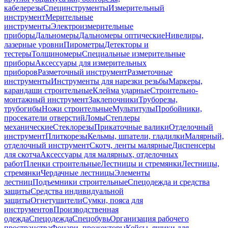
кабелерезы
Специнструменты
Измерительный
инструмент
Мерительные
инструменты
Электроизмерительные
приборы
Дальномеры
Дальномеры оптические
Нивелиры,
лазерные уровни
Пирометры
Детекторы и
тестеры
Толщиномеры
Специальные измерительные
приборы
Аксессуары для измерительных
приборов
Разметочный инструмент
Разметочные
инструменты
Инструменты для нарезки резьбы
Маркеры,
карандаши строительные
Клейма ударные
Строительно-
монтажный инструмент
Заклепочники
Труборезы,
трубогибы
Ножи строительные
Мультитулы
Пробойники,
просекатели отверстий
Ломы
Степлеры
механические
Стеклорезы
Прикаточные валики
Отделочный
инструмент
Плиткорезы
Кельмы, шпатели, гладилки
Малярный,
отделочный инструмент
Скотч, ленты малярные
Диспенсеры
для скотча
Аксессуары для малярных, отделочных
работ
Пленки строительные
Лестницы и стремянки
Лестницы,
стремянки
Чердачные лестницы
Элементы
лестниц
Подъемники строительные
Спецодежда и средства
защиты
Средства индивидуальной
защиты
Огнетушители
Сумки, пояса для
инструментов
Производственная
одежда
Спецодежда
Спецобувь
Организация рабочего
пространства
Фонари, прожекторы
Кейсы, ящики для