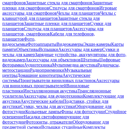
смартфонов
Защитные стекла для смартфонов
Защитные
пленки для смартфонов
Стилусы для смартфонов
Игровые
аксессуары для смартфонов
Чехлы для планшетов
Чехлы с
клавиатурой для планшетов
Защитные стекла для
планшетов
Защитные пленки для планшетов
Сумки для
планшетов
Стилусы для планшетов
Аксессуары для
планшетов, смартфонов
Кабели для телефонов,
планшетов
Фото,
видеосъемка
Фотоаппараты
Видеокамеры
Экшн-камеры
Карты
памяти
Объективы
Вспышки
Аксессуары для камер
Сумки и
чехлы для камер
Зарядные устройства, аккумуляторы для фото,
видеокамер
Аксессуары для объективов
Штативы
Цифровые
фоторамки
Аудиотехника
Мультимедиа акустика
Радиочасы,
метеостанции
Радиоприемники
Музыкальные
центры
Домашние кинотеатры
Акустические
системы
Проигрыватели виниловых пластинок
Аксессуары
для виниловых проигрывателей
Виниловые
пластинки
Инсталляционная акустика
Трансляционные
усилители
Аксессуары для аудиотехники
Комплектующие для
акустики
Акустические кабели
Подставки, стойки для
акустики
Сумки, чехлы для акустики
Оборудование для
фотостудии
Кольцевые лампы
Фоны для фотостудии
Студийное
освещение
Насадки светоформирующие для
фотостудии
Фотозонты, отражатели
Оборудование для
предметной съемки
Вспышки студийные
Комплекты