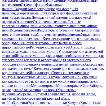
материалы
Шифер
Профнастил
Рулонная кровля
Кровельная
вентиляция
Отделка фасада
Фасадные
панели
Сайдинг
Комплектующие для фасадных
панелей
Декоративные штукатурки для фасада
Клинкерная
плитка для фасада
Декоративный камень для наружной
отделки
Отопление
Отопительные котлы
Газовые
колонки
Камины, печи-камины
Отопительные печи
Банные
печи
Водонагреватели
Радиаторы отопления, батареи
Теплый
пол
Теплые плинтусы
Системы антиобледенения
Управление
климатической техникой
Комплектующие для отопительного
оборудования
Стабилизаторы напряжения
Насосы
циркуляционные
Регулирующая арматура
Отвод и подвод
воды
Дымоходы и комплектующие
Управление климатической
техникой
Комплектующие для радиаторов
Комплектующие для
теплого пола
Топливо и аксессуары для отопительного
оборудования
Комплектующие для печей, каминов
Аксессуары
для каминов, печей
Комплектующие для отопительных котлов,
водонагревателей
Канализация
Тросы сантехнические,
вантузы
Прочистные машины
Трубы, фитинги внутренней
канализации
Трубы, фитинги наружной канализации
Люки
канализационные
Металлопрокат
Металлопрокат
Сваи
Заборы,
ограждения
Автоматика для ворот
Крепежные
изделия
Саморезы, шурупы
Гвозди
Анкеры, дюбели
Скобы,
штифты
Перфорированный крепеж
Гайки,
шайбы
Заклепки
Болты, винты, шпильки
Хомуты
Химические