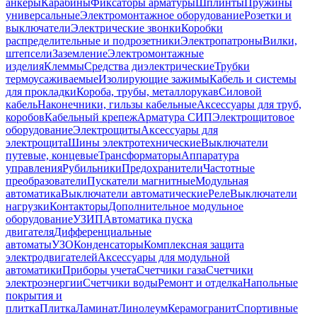
анкеры
Карабины
Фиксаторы арматуры
Шплинты
Пружины
универсальные
Электромонтажное оборудование
Розетки и
выключатели
Электрические звонки
Коробки
распределительные и подрозетники
Электропатроны
Вилки,
штепсели
Заземление
Электромонтажные
изделия
Клеммы
Средства диэлектрические
Трубки
термоусаживаемые
Изолирующие зажимы
Кабель и системы
для прокладки
Короба, трубы, металлорукав
Силовой
кабель
Наконечники, гильзы кабельные
Аксессуары для труб,
коробов
Кабельный крепеж
Арматура СИП
Электрощитовое
оборудование
Электрощиты
Аксессуары для
электрощита
Шины электротехнические
Выключатели
путевые, концевые
Трансформаторы
Аппаратура
управления
Рубильники
Предохранители
Частотные
преобразователи
Пускатели магнитные
Модульная
автоматика
Выключатели автоматические
Реле
Выключатели
нагрузки
Контакторы
Дополнительное модульное
оборудование
УЗИП
Автоматика пуска
двигателя
Дифференциальные
автоматы
УЗО
Конденсаторы
Комплексная защита
электродвигателей
Аксессуары для модульной
автоматики
Приборы учета
Счетчики газа
Счетчики
электроэнергии
Счетчики воды
Ремонт и отделка
Напольные
покрытия и
плитка
Плитка
Ламинат
Линолеум
Керамогранит
Спортивные