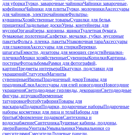
для уборки
Турки, заварочные чайники
Чайники заварочные,
кофейники
Чайники для плиты
Турки, молочники
Аксессуары
для чайников, электрочайников
Фильтры-
кувшины
Хозяйственные товары
Сушилки для белья,
прищепки
Гладильные доски
Урны, контейнеры для
мусора
Органайзеры, корзины, ящики
Туалетная бумага,
бумажные полотенца
Салфетки, мочалки, губки, мусорные
пакеты
Фольга, пленка, пакеты
Упаковочная тара
Аксессуары
для глажения
Аксессуары для стирки
Веревки,
шпагаты
Емкости, дозаторы для моющих средств
Вешалки-
плечики
Мешки хозяйственные
Сувениры
Копилки
Картины,
постеры
Фотоальбомы
Рамки для фотографий,
картин
Предметы интерьера
Шкатулки, подставки для
украшений
Статуэтки
Магниты
сувенирные
Иконы
Праздничный декор
Товары для
праздника
Елки
Аксессуары для елей новогодних
Новогодние
украшения
Светодиодные гирлянды, декорации
Светодиодные
фигуры, игрушки
Временные
татуировки
Фотобутафория
Товары для
маскарада
Подарки
Подарки, подарочные наборы
Подарочные
наборы косметики для лица и тела
Наборы для
бритья
Оформление подарков
Сантехника и
водоснабжение
Сантехника
Душевые кабины, поддоны,
двери
Ванны
Унитазы
Умывальники
Умывальники со
смесителями
Смесители
Душевые панели,