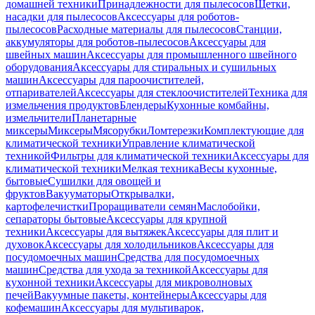
домашней техники
Принадлежности для пылесосов
Щетки,
насадки для пылесосов
Аксессуары для роботов-
пылесосов
Расходные материалы для пылесосов
Станции,
аккумуляторы для роботов-пылесосов
Аксессуары для
швейных машин
Аксессуары для промышленного швейного
оборудования
Аксессуары для стиральных и сушильных
машин
Аксессуары для пароочистителей,
отпаривателей
Аксессуары для стеклоочистителей
Техника для
измельчения продуктов
Блендеры
Кухонные комбайны,
измельчители
Планетарные
миксеры
Миксеры
Мясорубки
Ломтерезки
Комплектующие для
климатической техники
Управление климатической
техникой
Фильтры для климатической техники
Аксессуары для
климатической техники
Мелкая техника
Весы кухонные,
бытовые
Сушилки для овощей и
фруктов
Вакууматоры
Открывалки,
картофелечистки
Проращиватели семян
Маслобойки,
сепараторы бытовые
Аксессуары для крупной
техники
Аксессуары для вытяжек
Аксессуары для плит и
духовок
Аксессуары для холодильников
Аксессуары для
посудомоечных машин
Средства для посудомоечных
машин
Средства для ухода за техникой
Аксессуары для
кухонной техники
Аксессуары для микроволновых
печей
Вакуумные пакеты, контейнеры
Аксессуары для
кофемашин
Аксессуары для мультиварок,