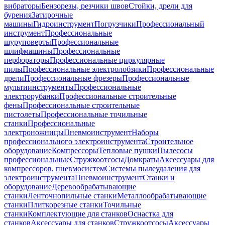
вибраторы
Бензорезы, резчики швов
Стойки, дрели для
бурения
Затирочные
машины
Гидроинструмент
Погрузчики
Профессиональный
инструмент
Профессиональные
шуруповерты
Профессиональные
шлифмашины
Профессиональные
перфораторы
Профессиональные циркулярные
пилы
Профессиональные электролобзики
Профессиональные
дрели
Профессиональные фрезеры
Профессиональные
мультиинструменты
Профессиональные
электрорубанки
Профессиональные строительные
фены
Профессиональные строительные
пистолеты
Профессиональные точильные
станки
Профессиональные
электроножницы
Пневмоинструмент
Наборы
профессионального электроинструмента
Строительное
оборудование
Компрессоры
Тепловые пушки
Пылесосы
профессиональные
Стружкоотсосы
Домкраты
Аксессуары для
компрессоров, пневмосистем
Системы пылеудаления для
электроинструмента
Пневмоинструмент
Станки и
оборудование
Деревообрабатывающие
станки
Ленточнопильные станки
Металлообрабатывающие
станки
Плиткорезные станки
Точильные
станки
Комплектующие для станков
Оснастка для
станков
Аксессуары для станков
Стружкоотсосы
Аксессуары