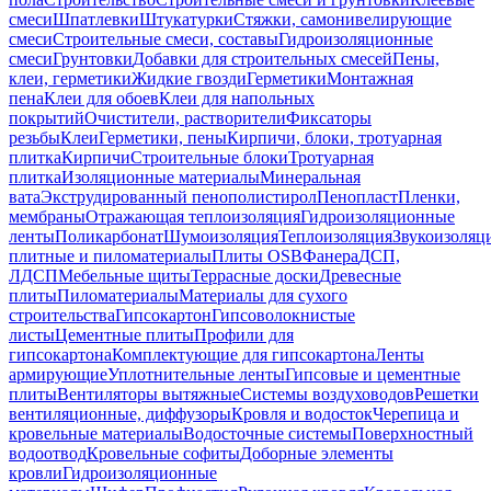
смеси
Шпатлевки
Штукатурки
Стяжки, самонивелирующие
смеси
Строительные смеси, составы
Гидроизоляционные
смеси
Грунтовки
Добавки для строительных смесей
Пены,
клеи, герметики
Жидкие гвозди
Герметики
Монтажная
пена
Клеи для обоев
Клеи для напольных
покрытий
Очистители, растворители
Фиксаторы
резьбы
Клеи
Герметики, пены
Кирпичи, блоки, тротуарная
плитка
Кирпичи
Строительные блоки
Тротуарная
плитка
Изоляционные материалы
Минеральная
вата
Экструдированный пенополистирол
Пенопласт
Пленки,
мембраны
Отражающая теплоизоляция
Гидроизоляционные
ленты
Поликарбонат
Шумоизоляция
Теплоизоляция
Звукоизоляц
плитные и пиломатериалы
Плиты OSB
Фанера
ДСП,
ЛДСП
Мебельные щиты
Террасные доски
Древесные
плиты
Пиломатериалы
Материалы для сухого
строительства
Гипсокартон
Гипсоволокнистые
листы
Цементные плиты
Профили для
гипсокартона
Комплектующие для гипсокартона
Ленты
армирующие
Уплотнительные ленты
Гипсовые и цементные
плиты
Вентиляторы вытяжные
Системы воздуховодов
Решетки
вентиляционные, диффузоры
Кровля и водосток
Черепица и
кровельные материалы
Водосточные системы
Поверхностный
водоотвод
Кровельные софиты
Доборные элементы
кровли
Гидроизоляционные