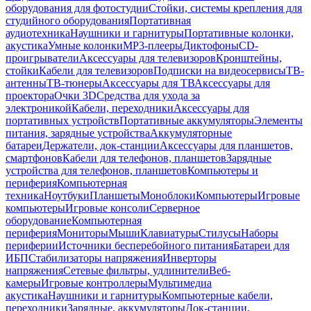
оборудования для фотостудии
Стойки, системы крепления для
студийного оборудования
Портативная
аудиотехника
Наушники и гарнитуры
Портативные колонки,
акустика
Умные колонки
MP3-плееры
Диктофоны
CD-
проигрыватели
Аксессуары для телевизоров
Кронштейны,
стойки
Кабели для телевизоров
Подписки на видеосервисы
ТВ-
антенны
ТВ-тюнеры
Аксессуары для ТВ
Аксессуары для
проектора
Очки 3D
Средства для ухода за
электроникой
Кабели, переходники
Аксессуары для
портативных устройств
Портативные аккумуляторы
Элементы
питания, зарядные устройства
Аккумуляторные
батареи
Держатели, док-станции
Аксессуары для планшетов,
смартфонов
Кабели для телефонов, планшетов
Зарядные
устройства для телефонов, планшетов
Компьютеры и
периферия
Компьютерная
техника
Ноутбуки
Планшеты
Моноблоки
Компьютеры
Игровые
компьютеры
Игровые консоли
Серверное
оборудование
Компьютерная
периферия
Мониторы
Мыши
Клавиатуры
Стилусы
Наборы
периферии
Источники бесперебойного питания
Батареи для
ИБП
Стабилизаторы напряжения
Инверторы
напряжения
Сетевые фильтры, удлинители
Веб-
камеры
Игровые контроллеры
Мультимедиа
акустика
Наушники и гарнитуры
Компьютерные кабели,
переходники
Зарядные, аккумуляторы
Док-станции,