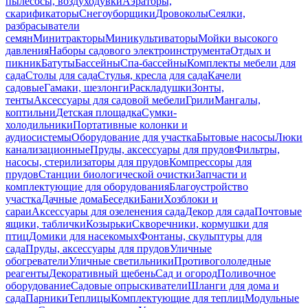
пылесосы, воздуходувки
Аэраторы,
скарификаторы
Снегоуборщики
Дровоколы
Сеялки,
разбрасыватели
семян
Минитракторы
Миникультиваторы
Мойки высокого
давления
Наборы садового электроинструмента
Отдых и
пикник
Батуты
Бассейны
Спа-бассейны
Комплекты мебели для
сада
Столы для сада
Стулья, кресла для сада
Качели
садовые
Гамаки, шезлонги
Раскладушки
Зонты,
тенты
Аксессуары для садовой мебели
Грили
Мангалы,
коптильни
Детская площадка
Сумки-
холодильники
Портативные колонки и
аудиосистемы
Оборудование для участка
Бытовые насосы
Люки
канализационные
Пруды, аксессуары для прудов
Фильтры,
насосы, стерилизаторы для прудов
Компрессоры для
прудов
Станции биологической очистки
Запчасти и
комплектующие для оборудования
Благоустройство
участка
Дачные дома
Беседки
Бани
Хозблоки и
сараи
Аксессуары для озеленения сада
Декор для сада
Почтовые
ящики, таблички
Козырьки
Скворечники, кормушки для
птиц
Домики для насекомых
Фонтаны, скульптуры для
сада
Пруды, аксессуары для прудов
Уличные
обогреватели
Уличные светильники
Противогололедные
реагенты
Декоративный щебень
Сад и огород
Поливочное
оборудование
Садовые опрыскиватели
Шланги для дома и
сада
Парники
Теплицы
Комплектующие для теплиц
Модульные