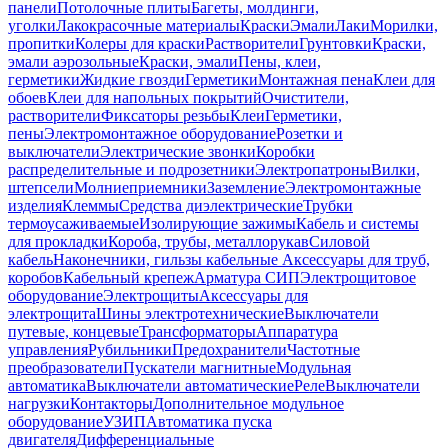
панели
Потолочные плиты
Багеты, молдинги,
уголки
Лакокрасочные материалы
Краски
Эмали
Лаки
Морилки,
пропитки
Колеры для краски
Растворители
Грунтовки
Краски,
эмали аэрозольные
Краски, эмали
Пены, клеи,
герметики
Жидкие гвозди
Герметики
Монтажная пена
Клеи для
обоев
Клеи для напольных покрытий
Очистители,
растворители
Фиксаторы резьбы
Клеи
Герметики,
пены
Электромонтажное оборудование
Розетки и
выключатели
Электрические звонки
Коробки
распределительные и подрозетники
Электропатроны
Вилки,
штепсели
Молниеприемники
Заземление
Электромонтажные
изделия
Клеммы
Средства диэлектрические
Трубки
термоусаживаемые
Изолирующие зажимы
Кабель и системы
для прокладки
Короба, трубы, металлорукав
Силовой
кабель
Наконечники, гильзы кабельные
Аксессуары для труб,
коробов
Кабельный крепеж
Арматура СИП
Электрощитовое
оборудование
Электрощиты
Аксессуары для
электрощита
Шины электротехнические
Выключатели
путевые, концевые
Трансформаторы
Аппаратура
управления
Рубильники
Предохранители
Частотные
преобразователи
Пускатели магнитные
Модульная
автоматика
Выключатели автоматические
Реле
Выключатели
нагрузки
Контакторы
Дополнительное модульное
оборудование
УЗИП
Автоматика пуска
двигателя
Дифференциальные