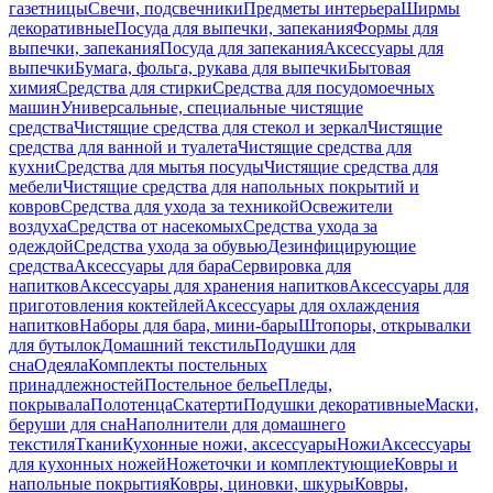
газетницы
Свечи, подсвечники
Предметы интерьера
Ширмы
декоративные
Посуда для выпечки, запекания
Формы для
выпечки, запекания
Посуда для запекания
Аксессуары для
выпечки
Бумага, фольга, рукава для выпечки
Бытовая
химия
Средства для стирки
Средства для посудомоечных
машин
Универсальные, специальные чистящие
средства
Чистящие средства для стекол и зеркал
Чистящие
средства для ванной и туалета
Чистящие средства для
кухни
Средства для мытья посуды
Чистящие средства для
мебели
Чистящие средства для напольных покрытий и
ковров
Средства для ухода за техникой
Освежители
воздуха
Средства от насекомых
Средства ухода за
одеждой
Средства ухода за обувью
Дезинфицирующие
средства
Аксессуары для бара
Сервировка для
напитков
Аксессуары для хранения напитков
Аксессуары для
приготовления коктейлей
Аксессуары для охлаждения
напитков
Наборы для бара, мини-бары
Штопоры, открывалки
для бутылок
Домашний текстиль
Подушки для
сна
Одеяла
Комплекты постельных
принадлежностей
Постельное белье
Пледы,
покрывала
Полотенца
Скатерти
Подушки декоративные
Маски,
беруши для сна
Наполнители для домашнего
текстиля
Ткани
Кухонные ножи, аксессуары
Ножи
Аксессуары
для кухонных ножей
Ножеточки и комплектующие
Ковры и
напольные покрытия
Ковры, циновки, шкуры
Ковры,