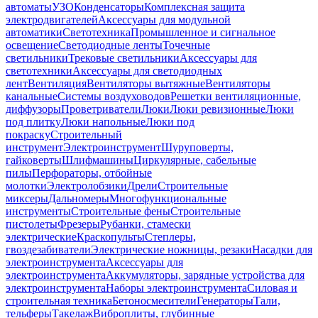
автоматы
УЗО
Конденсаторы
Комплексная защита
электродвигателей
Аксессуары для модульной
автоматики
Светотехника
Промышленное и сигнальное
освещение
Светодиодные ленты
Точечные
светильники
Трековые светильники
Аксессуары для
светотехники
Аксессуары для светодиодных
лент
Вентиляция
Вентиляторы вытяжные
Вентиляторы
канальные
Системы воздуховодов
Решетки вентиляционные,
диффузоры
Проветриватели
Люки
Люки ревизионные
Люки
под плитку
Люки напольные
Люки под
покраску
Строительный
инструмент
Электроинструмент
Шуруповерты,
гайковерты
Шлифмашины
Циркулярные, сабельные
пилы
Перфораторы, отбойные
молотки
Электролобзики
Дрели
Строительные
миксеры
Дальномеры
Многофункциональные
инструменты
Строительные фены
Строительные
пистолеты
Фрезеры
Рубанки, стамески
электрические
Краскопульты
Степлеры,
гвоздезабиватели
Электрические ножницы, резаки
Насадки для
электроинструмента
Аксессуары для
электроинструмента
Аккумуляторы, зарядные устройства для
электроинструмента
Наборы электроинструмента
Силовая и
строительная техника
Бетоносмесители
Генераторы
Тали,
тельферы
Такелаж
Виброплиты, глубинные