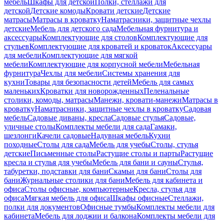
мебель
Шкафы для детской
Полки, стеллажи для
детской
Детские комоды
Кровати детские
Детские
матрасы
Матрасы в кроватку
Наматрасники, защитные чехлы
детские
Мебель для детского сада
Мебельная фурнитура и
аксессуары
Комплектующие для столов
Комплектующие для
стульев
Комплектующие для кроватей и кроваток
Аксессуары
для мебели
Комплектующие для мягкой
мебели
Комплектующие для корпусной мебели
Мебельная
фурнитура
Чехлы для мебели
Системы хранения для
кухни
Товары для безопасности детей
Мебель для самых
маленьких
Кроватки для новорожденных
Пеленальные
столики, комоды, матрасы
Манежи, кровати-манежи
Матрасы в
кроватку
Наматрасники, защитные чехлы в кроватку
Садовая
мебель
Садовые диваны, кресла
Садовые стулья
Садовые,
уличные столы
Комплекты мебели для сада
Гамаки,
шезлонги
Качели садовые
Надувная мебель
Кухни
походные
Столы для сада
Мебель для учебы
Столы, стулья
детские
Письменные столы
Растущие столы и парты
Растущие
кресла и стулья для учебы
Мебель для бани и сауны
Стулья,
табуретки, подставки для бани
Скамьи для бани
Столы для
бани
Журнальные столики для бани
Мебель для кабинета и
офиса
Столы офисные, компьютерные
Кресла, стулья для
офиса
Мягкая мебель для офиса
Шкафы офисные
Стеллажи,
полки для документов
Офисные тумбы
Комплекты мебели для
кабинета
Мебель для лоджии и балкона
Комплекты мебели для