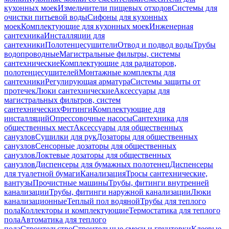
кухонных моек
Измельчители пищевых отходов
Системы для
очистки питьевой воды
Сифоны для кухонных
моек
Комплектующие для кухонных моек
Инженерная
сантехника
Инсталляции для
сантехники
Полотенцесушители
Отвод и подвод воды
Трубы
водопроводные
Магистральные фильтры, системы
сантехнические
Комплектующие для радиаторов,
полотенцесушителей
Монтажные комплекты для
сантехники
Регулирующая арматура
Системы защиты от
протечек
Люки сантехнические
Аксессуары для
магистральных фильтров, систем
сантехнических
Фитинги
Комплектующие для
инсталляций
Опрессовочные насосы
Сантехника для
общественных мест
Аксессуары для общественных
санузлов
Сушилки для рук
Дозаторы для общественных
санузлов
Сенсорные дозаторы для общественных
санузлов
Локтевые дозаторы для общественных
санузлов
Диспенсеры для бумажных полотенец
Диспенсеры
для туалетной бумаги
Канализация
Тросы сантехнические,
вантузы
Прочистные машины
Трубы, фитинги внутренней
канализации
Трубы, фитинги наружной канализации
Люки
канализационные
Теплый пол водяной
Трубы для теплого
пола
Коллекторы и комплектующие
Термостатика для теплого
пола
Автоматика для теплого
пола
Строительство
Строительные смеси и грунтовки
Клеевые