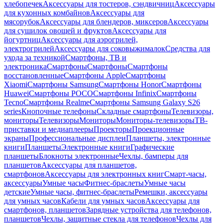
хлебопечек
Аксессуары для тостеров, сэндвичниц
Аксессуары
для кухонных комбайнов
Аксессуары для
мясорубок
Аксессуары для блендеров, миксеров
Аксессуары
для сушилок овощей и фруктов
Аксессуары для
йогуртниц
Аксессуары для аэрогрилей,
электрогрилей
Аксессуары для соковыжималок
Средства для
ухода за техникой
Смартфоны, ТВ и
электроника
Смартфоны
Смартфоны
Смартфоны
восстановленные
Смартфоны Apple
Смартфоны
Xiaomi
Смартфоны Samsung
Смартфоны Honor
Смартфоны
Huawei
Смартфоны POCO
Смартфоны Infinix
Смартфоны
Tecno
Смартфоны Realme
Смартфоны Samsung Galaxy S26
series
Кнопочные телефоны
Складные смартфоны
Телевизоры,
мониторы
Телевизоры
Мониторы
Мониторы-телевизоры
ТВ-
приставки и медиаплееры
Проекторы
Проекционные
экраны
Профессиональные дисплеи
Планшеты, электронные
книги
Планшеты
Электронные книги
Графические
планшеты
Блокноты электронные
Чехлы, бамперы для
планшетов
Аксессуары для планшетов,
смартфонов
Аксессуары для электронных книг
Смарт-часы,
аксессуары
Умные часы
Фитнес-браслеты
Умные часы
детские
Умные часы, фитнес-браслеты
Ремешки, аксессуары
для умных часов
Кабели для умных часов
Аксессуары для
смартфонов, планшетов
Зарядные устройства для телефонов,
планшетов
Чехлы, защитные стекла для телефонов
Чехлы для