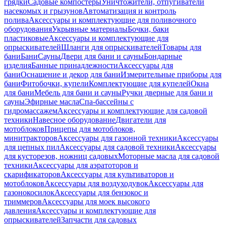
грядки
Садовые компостеры
Уничтожители, отпугиватели
насекомых и грызунов
Автоматизация и контроль
полива
Аксессуары и комплектующие для поливочного
оборудования
Укрывные материалы
Бочки, баки
пластиковые
Аксессуары и комплектующие для
опрыскивателей
Шланги для опрыскивателей
Товары для
бани
Бани
Сауны
Двери для бани и сауны
Бондарные
изделия
Банные принадлежности
Аксессуары для
бани
Оснащение и декор для бани
Измерительные приборы для
бани
Фитобочки, купели
Комплектующие для купелей
Окна
для бани
Мебель для бани и сауны
Ручки дверные для бани и
сауны
Эфирные масла
Спа-бассейны с
гидромассажем
Аксессуары и комплектующие для садовой
техники
Навесное оборудование
Двигатели для
мотоблоков
Прицепы для мотоблоков,
минитракторов
Аксессуары для газонной техники
Аксессуары
для цепных пил
Аксессуары для садовой техники
Аксессуары
для кусторезов, ножниц садовых
Моторные масла для садовой
техники
Аксессуары для аэратоторов и
скарификаторов
Аксессуары для культиваторов и
мотоблоков
Аксессуары для воздуходувок
Аксессуары для
газонокосилок
Аксессуары для бензокос и
триммеров
Аксессуары для моек высокого
давления
Аксессуары и комплектующие для
опрыскивателей
Запчасти для садовых