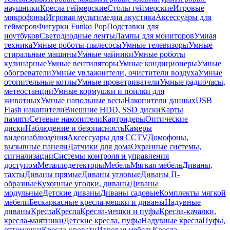
наушники
Кресла геймерские
Столы геймерские
Игровые
микрофоны
Игровая мультимедиа акустика
Аксессуары для
геймеров
Фигурки Funko Pop
Подставки для
ноутбуков
Светодиодные ленты
Лампы для мониторов
Умная
техника
Умные роботы-пылесосы
Умные телевизоры
Умные
стиральные машины
Умные чайники
Умные роботы
кулинарные
Умные вентиляторы
Умные кондиционеры
Умные
обогреватели
Умные увлажнители, очистители воздуха
Умные
отопительные котлы
Умные проветриватели
Умные радиочасы,
метеостанции
Умные кормушки и поилки для
животных
Умные напольные весы
Накопители данных
USB
Flash накопители
Внешние HDD, SSD диски
Карты
памяти
Сетевые накопители
Картридеры
Оптические
диски
Наблюдение и безопасность
Камеры
видеонаблюдения
Аксессуары для CCTV
Домофоны,
вызывные панели
Датчики для дома
Охранные системы,
сигнализации
Системы контроля и управления
доступом
Металлодетекторы
Мебель
Мягкая мебель
Диваны,
тахты
Диваны прямые
Диваны угловые
Диваны П-
образные
Кухонные уголки, диваны
Диваны
модульные
Детские диваны
Диваны садовые
Комплекты мягкой
мебели
Бескаркасные кресла-мешки и диваны
Надувные
диваны
Кресла
Кресла
Кресла-мешки и пуфы
Кресла-качалки,
кресла-маятники
Детские кресла, пуфы
Надувные кресла
Пуфы,
оттоманки
Кресла-кровати
Игровая мебель
Кресла