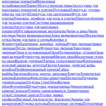
напольные покрытия
Виниловые
полы
Ковролин
Паркет
Искусственная трава
Аксессуары для
напольных покрытий и плитки
Подложка
Плинтусы, уголки,
обводы для труб
Плинтусы для сантехники
Фуги для
плитки
Порожки, профили для пола и плитки
Приспособления
для укладки плитки
Системы выравнивания
плитки
Аксессуары для напольных
покрытий
Реставрационные материалы
Двери и арки
Двери
входные
Двери межкомнатные
Арки межкомнатные
Москитные
сетки
Двери для бани и сауны
Коробки и
фурнитура
Наличники, коробки, доборы
Ручки дверные
Замки
дверные
Петли дверные
Фурнитура дверная
Доводчики
дверные
Окна и подоконники
Окна
Подоконники, отливы
Окна
мансардные
Фурнитура оконная
Мягкие окна
Москитные сетки
на окна
Жалюзи уличные
Пленки солнцезащитные
Крепежные
изделия
Саморезы, шурупы
Гвозди
Анкеры, дюбели
Скобы,
штифты
Перфорированный крепеж
Гайки,
шайбы
Заклепки
Болты, винты, шпильки
Хомуты
Химические
анкеры
Карабины
Фиксаторы арматуры
Шплинты
Пружины
универсальные
Отделка стен
Обои
Жидкие
обои
Фотообои
Штукатурки декоративные
Декоративный
камень
Скинали
Пленки самоклеящиеся
Армирующие
сетки
Стеновые панели
Уголки, маяки,
профили
Вагонка
Стеклохолсты, флизелин
Экраны для
радиаторов
Отделка потолка
Потолочные системы
Потолочные