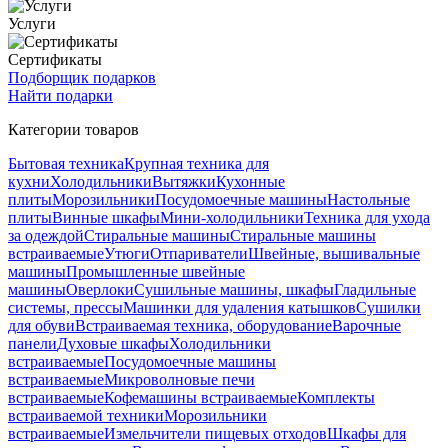
Услуги
Сертификаты
Подборщик подарков
Найти подарки
Категории товаров
Бытовая техника
Крупная техника для
кухни
Холодильники
Вытяжки
Кухонные
плиты
Морозильники
Посудомоечные машины
Настольные
плиты
Винные шкафы
Мини-холодильники
Техника для ухода
за одеждой
Стиральные машины
Стиральные машины
встраиваемые
Утюги
Отпариватели
Швейные, вышивальные
машины
Промышленные швейные
машины
Оверлоки
Сушильные машины, шкафы
Гладильные
системы, прессы
Машинки для удаления катышков
Сушилки
для обуви
Встраиваемая техника, оборудование
Варочные
панели
Духовые шкафы
Холодильники
встраиваемые
Посудомоечные машины
встраиваемые
Микроволновые печи
встраиваемые
Кофемашины встраиваемые
Комплекты
встраиваемой техники
Морозильники
встраиваемые
Измельчители пищевых отходов
Шкафы для