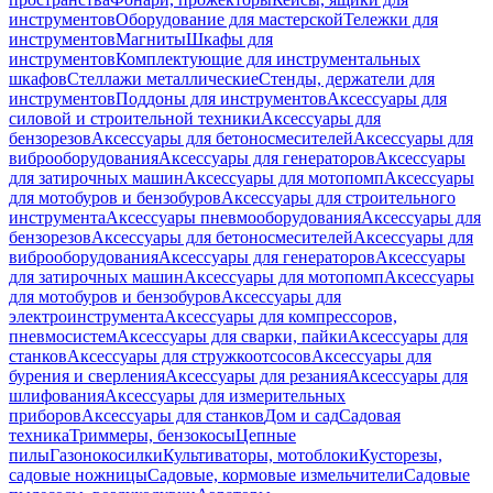
инструментов
Оборудование для мастерской
Тележки для
инструментов
Магниты
Шкафы для
инструментов
Комплектующие для инструментальных
шкафов
Стеллажи металлические
Стенды, держатели для
инструментов
Поддоны для инструментов
Аксессуары для
силовой и строительной техники
Аксессуары для
бензорезов
Аксессуары для бетоносмесителей
Аксессуары для
виброоборудования
Аксессуары для генераторов
Аксессуары
для затирочных машин
Аксессуары для мотопомп
Аксессуары
для мотобуров и бензобуров
Аксессуары для строительного
инструмента
Аксессуары пневмооборудования
Аксессуары для
бензорезов
Аксессуары для бетоносмесителей
Аксессуары для
виброоборудования
Аксессуары для генераторов
Аксессуары
для затирочных машин
Аксессуары для мотопомп
Аксессуары
для мотобуров и бензобуров
Аксессуары для
электроинструмента
Аксессуары для компрессоров,
пневмосистем
Аксессуары для сварки, пайки
Аксессуары для
станков
Аксессуары для стружкоотсосов
Аксессуары для
бурения и сверления
Аксессуары для резания
Аксессуары для
шлифования
Аксессуары для измерительных
приборов
Аксессуары для станков
Дом и сад
Садовая
техника
Триммеры, бензокосы
Цепные
пилы
Газонокосилки
Культиваторы, мотоблоки
Кусторезы,
садовые ножницы
Садовые, кормовые измельчители
Садовые