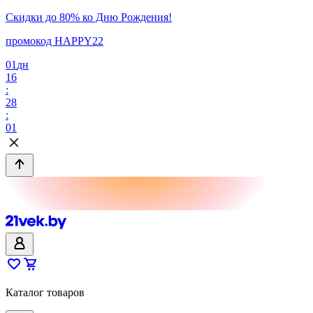
Скидки до 80% ко Дню Рождения!
промокод HAPPY22
01
дн
16
:
28
:
01
Каталог товаров