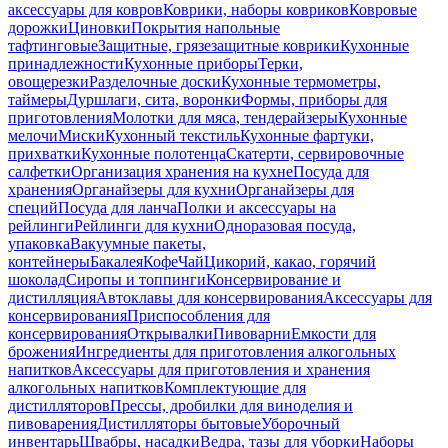
аксессуары для ковров
Коврики, наборы ковриков
Ковровые
дорожки
Циновки
Покрытия напольные
тафтинговые
Защитные, грязезащитные коврики
Кухонные
принадлежности
Кухонные приборы
Терки,
овощерезки
Разделочные доски
Кухонные термометры,
таймеры
Дуршлаги, сита, воронки
Формы, приборы для
приготовления
Молотки для мяса, тендерайзеры
Кухонные
мелочи
Миски
Кухонный текстиль
Кухонные фартуки,
прихватки
Кухонные полотенца
Скатерти, сервировочные
салфетки
Организация хранения на кухне
Посуда для
хранения
Органайзеры для кухни
Органайзеры для
специй
Посуда для ланча
Полки и аксессуары на
рейлинги
Рейлинги для кухни
Одноразовая посуда,
упаковка
Вакуумные пакеты,
контейнеры
Бакалея
Кофе
Чай
Цикорий, какао, горячий
шоколад
Сиропы и топпинги
Консервирование и
дистилляция
Автоклавы для консервирования
Аксессуары для
консервирования
Приспособления для
консервирования
Открывалки
Пивоварни
Емкости для
брожения
Ингредиенты для приготовления алкогольных
напитков
Аксессуары для приготовления и хранения
алкогольных напитков
Комплектующие для
дистилляторов
Прессы, дробилки для виноделия и
пивоварения
Дистилляторы бытовые
Уборочный
инвентарь
Швабры, насадки
Ведра, тазы для уборки
Наборы