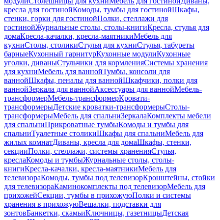
модули
Столешницы для кухни
Мебель для гостиной
Диваны,
кресла для гостиной
Комоды, тумбы для гостиной
Шкафы,
стенки, горки для гостиной
Полки, стеллажи для
гостиной
Журнальные столы, столы-книги
Кресла, стулья для
дома
Кресла-качалки, кресла-маятники
Мебель для
кухни
Столы, столики
Стулья для кухни
Стулья, табуреты
барные
Кухонный гарнитур
Кухонные модули
Кухонные
уголки, диваны
Стульчики для кормления
Системы хранения
для кухни
Мебель для ванной
Тумбы, консоли для
ванной
Шкафы, пеналы для ванной
Шкафчики, полки для
ванной
Зеркала для ванной
Аксессуары для ванной
Мебель-
трансформер
Мебель-трансформер
Кровати-
трансформеры
Детские кроватки-трансформеры
Столы-
трансформеры
Мебель для спальни
Зеркала
Комплекты мебели
для спальни
Прикроватные тумбы
Комоды и тумбы для
спальни
Туалетные столики
Шкафы для спальни
Мебель для
жилых комнат
Диваны, кресла для дома
Шкафы, стенки,
секции
Полки, стеллажи, системы хранения
Стулья,
кресла
Комоды и тумбы
Журнальные столы, столы-
книги
Кресла-качалки, кресла-маятники
Мебель для
телевизора
Комоды, тумбы под телевизор
Кронштейны, стойки
для телевизора
Каминокомплекты под телевизор
Мебель для
прихожей
Секции, тумбы в прихожую
Полки и системы
хранения в прихожую
Вешалки, подставки для
зонтов
Банкетки, скамьи
Ключницы, газетницы
Детская