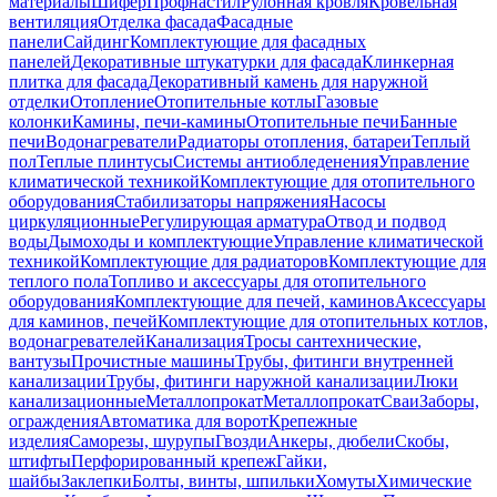
материалы
Шифер
Профнастил
Рулонная кровля
Кровельная
вентиляция
Отделка фасада
Фасадные
панели
Сайдинг
Комплектующие для фасадных
панелей
Декоративные штукатурки для фасада
Клинкерная
плитка для фасада
Декоративный камень для наружной
отделки
Отопление
Отопительные котлы
Газовые
колонки
Камины, печи-камины
Отопительные печи
Банные
печи
Водонагреватели
Радиаторы отопления, батареи
Теплый
пол
Теплые плинтусы
Системы антиобледенения
Управление
климатической техникой
Комплектующие для отопительного
оборудования
Стабилизаторы напряжения
Насосы
циркуляционные
Регулирующая арматура
Отвод и подвод
воды
Дымоходы и комплектующие
Управление климатической
техникой
Комплектующие для радиаторов
Комплектующие для
теплого пола
Топливо и аксессуары для отопительного
оборудования
Комплектующие для печей, каминов
Аксессуары
для каминов, печей
Комплектующие для отопительных котлов,
водонагревателей
Канализация
Тросы сантехнические,
вантузы
Прочистные машины
Трубы, фитинги внутренней
канализации
Трубы, фитинги наружной канализации
Люки
канализационные
Металлопрокат
Металлопрокат
Сваи
Заборы,
ограждения
Автоматика для ворот
Крепежные
изделия
Саморезы, шурупы
Гвозди
Анкеры, дюбели
Скобы,
штифты
Перфорированный крепеж
Гайки,
шайбы
Заклепки
Болты, винты, шпильки
Хомуты
Химические