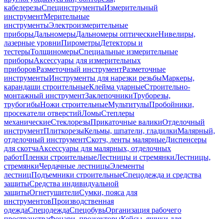
кабелерезы
Специнструменты
Измерительный
инструмент
Мерительные
инструменты
Электроизмерительные
приборы
Дальномеры
Дальномеры оптические
Нивелиры,
лазерные уровни
Пирометры
Детекторы и
тестеры
Толщиномеры
Специальные измерительные
приборы
Аксессуары для измерительных
приборов
Разметочный инструмент
Разметочные
инструменты
Инструменты для нарезки резьбы
Маркеры,
карандаши строительные
Клейма ударные
Строительно-
монтажный инструмент
Заклепочники
Труборезы,
трубогибы
Ножи строительные
Мультитулы
Пробойники,
просекатели отверстий
Ломы
Степлеры
механические
Стеклорезы
Прикаточные валики
Отделочный
инструмент
Плиткорезы
Кельмы, шпатели, гладилки
Малярный,
отделочный инструмент
Скотч, ленты малярные
Диспенсеры
для скотча
Аксессуары для малярных, отделочных
работ
Пленки строительные
Лестницы и стремянки
Лестницы,
стремянки
Чердачные лестницы
Элементы
лестниц
Подъемники строительные
Спецодежда и средства
защиты
Средства индивидуальной
защиты
Огнетушители
Сумки, пояса для
инструментов
Производственная
одежда
Спецодежда
Спецобувь
Организация рабочего
пространства
Фонари, прожекторы
Кейсы, ящики для