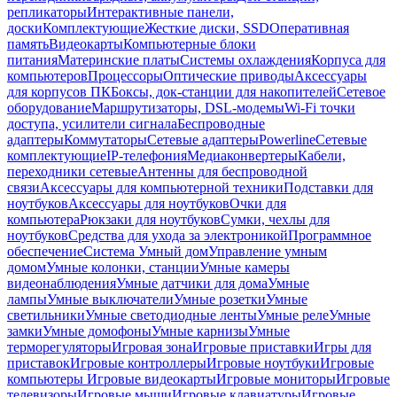
репликаторы
Интерактивные панели,
доски
Комплектующие
Жесткие диски, SSD
Оперативная
память
Видеокарты
Компьютерные блоки
питания
Материнские платы
Системы охлаждения
Корпуса для
компьютеров
Процессоры
Оптические приводы
Аксессуары
для корпусов ПК
Боксы, док-станции для накопителей
Сетевое
оборудование
Маршрутизаторы, DSL-модемы
Wi-Fi точки
доступа, усилители сигнала
Беспроводные
адаптеры
Коммутаторы
Сетевые адаптеры
Powerline
Сетевые
комплектующие
IP-телефония
Медиаконвертеры
Кабели,
переходники сетевые
Антенны для беспроводной
связи
Аксессуары для компьютерной техники
Подставки для
ноутбуков
Аксессуары для ноутбуков
Очки для
компьютера
Рюкзаки для ноутбуков
Сумки, чехлы для
ноутбуков
Средства для ухода за электроникой
Программное
обеспечение
Система Умный дом
Управление умным
домом
Умные колонки, станции
Умные камеры
видеонаблюдения
Умные датчики для дома
Умные
лампы
Умные выключатели
Умные розетки
Умные
светильники
Умные светодиодные ленты
Умные реле
Умные
замки
Умные домофоны
Умные карнизы
Умные
терморегуляторы
Игровая зона
Игровые приставки
Игры для
приставок
Игровые контроллеры
Игровые ноутбуки
Игровые
компьютеры
Игровые видеокарты
Игровые мониторы
Игровые
телевизоры
Игровые мыши
Игровые клавиатуры
Игровые