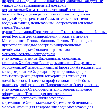
подогрева посуды
Винные шкафы встраиваемые
Вакуумные
упаковщики встраиваемые
Пароварки
встраиваемые
Климатическая техника
Вентиляторы
бытовые
Кондиционеры, сплит-системы
Охладители
воздуха
Водонагреватели
Увлажнители, очистители
воздуха
Камины, печи-камины
Обогреватели
Тепловые
завесы
Тепловые
пушки
Биокамины
Проветриватели
Отопительные печи
Банные
печи
Порталы для каминов
Вентиляторы вытяжные
Метеостанции
Газовые баллоны бытовые
Техника для
приготовления еды
Аэрогрили
Микроволновые
печи
Мультиварки
Сэндвичницы, хот-дог
мейкеры
Тостеры
Электрогрили,
электрошашлычницы
Вафельницы, орешницы,
кексницы
Хлебопечки
Ростеры, мини-печи
Йогуртницы,
мороженицы
Фризеры
Блинницы
Пароварки
Автоклавы для
консервирования
Сыроварни
Фритюрницы, фондю-
фритюрницы
Яйцеварки
Попкорницы
Техника для
дома
Пылесосы
Пылесосы профессиональные
Роботы-
пылесосы, мойщики окон
Пароочистители
Электровеники,
электрошвабры
Стеклоочистители
Стерилизационное
оборудование
Техника для приготовления
напитков
Электрочайники
Кофеварки,
кофемашины
Соковыжималки
Кофемолки
Вспениватели
молока
Сифоны для газирования воды
Аксессуары для