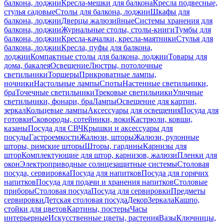
балкона, лоджии
Кресла-мешки для балкона
Кресла подвесные,
стулья садовые
Столы для балкона, лоджии
Шкафы для
балкона, лоджии
Дверцы жалюзийные
Системы хранения для
балкона, лоджии
Журнальные столы, столы-книги
Тумбы для
балкона, лоджии
Кресла-качалки, кресла-маятники
Стулья для
балкона, лоджии
Кресла, пуфы для балкона,
лоджии
Компактные столы для балкона, лоджии
Товары для
дома, бакалея
Освещение
Люстры, потолочные
светильники
Торшеры
Прикроватные лампы,
ночники
Настольные лампы
Споты
Настенные светильники,
бра
Точечные светильники
Трековые светильники
Уличные
светильники, фонари, бра
Лампы
Освещение для картин,
зеркал
Кольцевые лампы
Аксессуары для освещения
Посуда для
готовки
Сковороды, сотейники, воки
Кастрюли, ковши,
казаны
Посуда для СВЧ
Крышки и аксессуары для
посуды
Гастроемкости
Жалюзи, шторы
Жалюзи, рулонные
шторы, римские шторы
Шторы, гардины
Карнизы для
штор
Комплектующие для штор, карнизов, жалюзи
Пленки для
окон
Электроприводные солнцезащитные системы
Столовая
посуда, сервировка
Посуда для напитков
Посуда для горячих
напитков
Посуда для подачи и хранения напитков
Столовые
приборы
Столовая посуда
Посуда для сервировки
Предметы
сервировки
Детская столовая посуда
Декор
Зеркала
Кашпо,
стойки для цветов
Картины, постеры
Часы
интерьерные
Искусственные цветы, растения
Вазы
Ключницы,