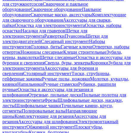
для стружкоотсосов
Сварочное и паяльное
оборудование
Сварочное оборудование
Паяльное
оборудование
Сварочные маски, аксессуары
Комплектующие
для сварочного оборудования
Аксессуары для сварки,
пайки
Оснастка для электроинструмента
Оснастка, наборы
оснастки
Насадки для граверов
Щетки для
электроинструмента
Развертки
Пуансоны
Щетки для
электродвигателей
Слесарный инструмент
Наборы
инструментов
Головки, биты
Гаечные ключи
Отвертки, наборы
отверток
Ножницы слесарные
Клещи строительные
Зубила,
керны, выколотки
Щетки слесарные
Оснастка и аксессуары для
бурения и сверления
Сверла, буры, зенкеры
Коронки
Зубила для
электроинструмента
Аксессуары для бурения и
сверления
Столярный инструмент
Тиски, струбцины,
гейферные зажимы
Ручные пилы, ножовки
Молотки, кувалды,
киянки
Напильники
Ручные стамески
Рубанки, рашпили
ручные
Оснастка и аксессуары для резания и
шлифования
Отрезные, пильные диски
Пильные полотна для
электроинструмента
Фрезы
Шлифовальные диски, насадки,
листы
Шлифовальные чашки
Точильные камни, круги,
сегменты
Полировальные валы
Направляющие
шины
Комплектующие для резания
Аксессуары для
резания
Аксессуары для шлифования
Электромонтажный
инструмент
Обжимной инструмент
Плоскогубцы,
круглогубцы
Кусачки, болторезы,