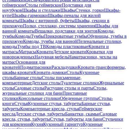
геймерские
Столы геймерские
Подставки для
ноутбуков
Шкафы и стеллажи
Шкафы
Стенки, горки
Шкафы-
купе
Шкафы-гармошки
Шкафы-пеналы для жилой
комнаты
Шкафы с витриной, буфеты
Шкафы, секции в
прихожую
Полки, стеллажи, системы хранения
Шкафы для
ванной комнаты
Вешалки, подставки для зонтов
Комоды,
тумбы
Комоды
Тумбы
Прикроватные тумбы
Обувницы, тумбы в
прихожую
Комоды, тумбы для ванной
Пеленальные столики,
комоды
Тумбы под ТВ
Комоды пластиковые
Кровати и
матрасы
Матрасы
Кровати
Детские кровати
Кроватки для
новорожденных
Надувная мебель
Наматрасники, чехлы на
матрас
Основания для
кроватей
Подматрасники
Раскладушки
Кровати-трансформеры,
шкафы-кровати
Кровати-домики
Столы
Кухонные
столы
Барные столы
Столы письменные,
компьютерные
Детские столы
Туалетные столики
Журнальные
столы
Садовые столы
Растущие столы и парты
Столы,
журнальные столики для бани
Приставные
столики
Консольные столики
Обеденные группы
Столы-
книги
Стулья
Кухонные стулья, табуреты
Барные стулья,
табуреты
Компьютерные кресла, стулья
Геймерские
кресла
Детские стулья, табуреты
Банкетки, скамьи
Садовые
кресла, стулья, табуреты
Стулья, табуреты для бани
Стульчики
для кормления
Кухня
Кухонный гарнитур
Кухонные