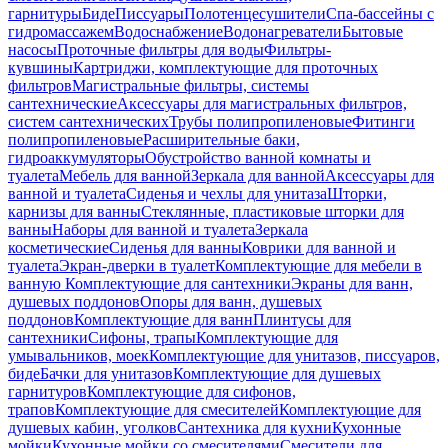
гарнитуры
Биде
Писсуары
Полотенцесушители
Спа-бассейны с
гидромассажем
Водоснабжение
Водонагреватели
Бытовые
насосы
Проточные фильтры для воды
Фильтры-
кувшины
Картриджи, комплектующие для проточных
фильтров
Магистральные фильтры, системы
сантехнические
Аксессуары для магистральных фильтров,
систем сантехнических
Трубы полипропиленовые
Фитинги
полипропиленовые
Расширительные баки,
гидроаккумуляторы
Обустройство ванной комнаты и
туалета
Мебель для ванной
Зеркала для ванной
Аксессуары для
ванной и туалета
Сиденья и чехлы для унитаза
Шторки,
карнизы для ванны
Стеклянные, пластиковые шторки для
ванны
Наборы для ванной и туалета
Зеркала
косметические
Сиденья для ванны
Коврики для ванной и
туалета
Экран-дверки в туалет
Комплектующие для мебели в
ванную
Комплектующие для сантехники
Экраны для ванн,
душевых поддонов
Опоры для ванн, душевых
поддонов
Комплектующие для ванн
Плинтусы для
сантехники
Сифоны, трапы
Комплектующие для
умывальников, моек
Комплектующие для унитазов, писсуаров,
биде
Бачки для унитазов
Комплектующие для душевых
гарнитуров
Комплектующие для сифонов,
трапов
Комплектующие для смесителей
Комплектующие для
душевых кабин, уголков
Сантехника для кухни
Кухонные
мойки
Кухонные мойки со смесителями
Смесители для