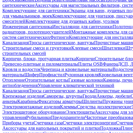
сантехнические
Аксессуары для магистральных фильтров, сист
Комплектующие для сантехники
Экраны для ванн, душевых по
для умывальников, моек
Комплектующие для унитазов, писсуар
смесителей
Комплектующие для душевых кабин, уголков
Инженерная сантехника
Инсталляции для сантехники
Полотенц
радиаторов, полотенцесушителей
Монтажные комплекты для с
систем сантехнических
Фитинги
Комплектующие для инсталля
Канализация
Тросы сантехнические, вантузы
Прочистные маши
Строительные смеси и грунтовки
Клеевые смеси
Шпатлевки
Шту
строительных смесей
Кирпичи, блоки, тротуарная плитка
Кирпичи
Строительные бло
Древесно-плитные и пиломатериалы
Плиты OSB
Фанера
ДСП, 
Кровля и водосток
Черепица и кровельные материалы
Водосточ
материалы
Шифер
Профнастил
Рулонная кровля
Кровельная вен
Отопление
Отопительные котлы
Газовые колонки
Камины, печи
антиобледенения
Управление климатической техникой
Канализация
Тросы сантехнические, вантузы
Прочистные маши
Крепежные изделия
Саморезы, шурупы
Гвозди
Анкеры, дюбели
анкеры
Карабины
Фиксаторы арматуры
Шплинты
Пружины унив
Электромонтажные изделия
Клеммы
Средства диэлектрические
Электрощитовое оборудование
Электрощиты
Аксессуары для э
управления
Рубильники
Предохранители
Частотные преобразов
Приборы учета
Счетчики газа
Счетчики электроэнергии
Счетчи
Аксессуары для напольных покрытий и плитки
Подложка
Плинт