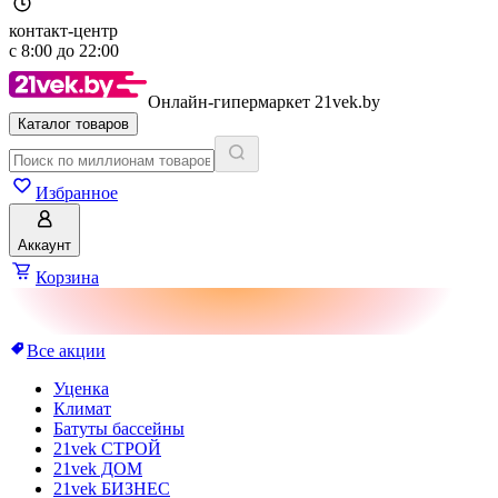
контакт-центр
с
8:00
до
22:00
Онлайн-гипермаркет 21vek.by
Каталог товаров
Избранное
Аккаунт
Корзина
Все акции
Уценка
Климат
Батуты бассейны
21vek СТРОЙ
21vek ДОМ
21vek БИЗНЕС