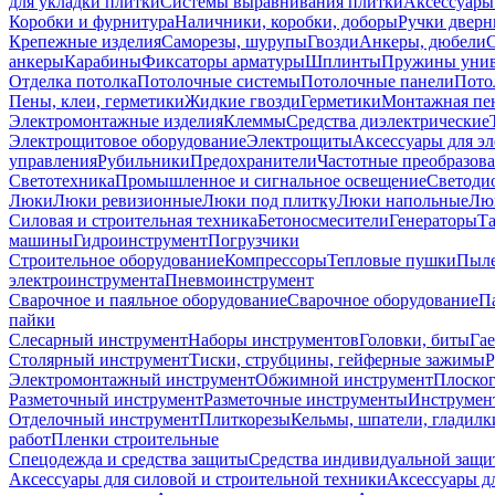
для укладки плитки
Системы выравнивания плитки
Аксессуары
Коробки и фурнитура
Наличники, коробки, доборы
Ручки дверн
Крепежные изделия
Саморезы, шурупы
Гвозди
Анкеры, дюбели
анкеры
Карабины
Фиксаторы арматуры
Шплинты
Пружины унив
Отделка потолка
Потолочные системы
Потолочные панели
Пото
Пены, клеи, герметики
Жидкие гвозди
Герметики
Монтажная пе
Электромонтажные изделия
Клеммы
Средства диэлектрические
Электрощитовое оборудование
Электрощиты
Аксессуары для э
управления
Рубильники
Предохранители
Частотные преобразов
Светотехника
Промышленное и сигнальное освещение
Светоди
Люки
Люки ревизионные
Люки под плитку
Люки напольные
Люк
Силовая и строительная техника
Бетоносмесители
Генераторы
Та
машины
Гидроинструмент
Погрузчики
Строительное оборудование
Компрессоры
Тепловые пушки
Пыле
электроинструмента
Пневмоинструмент
Сварочное и паяльное оборудование
Сварочное оборудование
П
пайки
Слесарный инструмент
Наборы инструментов
Головки, биты
Га
Столярный инструмент
Тиски, струбцины, гейферные зажимы
Р
Электромонтажный инструмент
Обжимной инструмент
Плоског
Разметочный инструмент
Разметочные инструменты
Инструмент
Отделочный инструмент
Плиткорезы
Кельмы, шпатели, гладилк
работ
Пленки строительные
Спецодежда и средства защиты
Средства индивидуальной защ
Аксессуары для силовой и строительной техники
Аксессуары дл