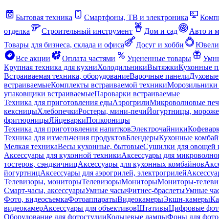
Бытовая техника
Смартфоны, ТВ и электроника
Комп
отделка
Строительный инструмент
Дом и сад
Авто и 
Товары для бизнеса, склада и офиса
Досуг и хобби
Ювели
Все акции
Оплата частями
Уцененные товары
Умны
Крупная техника для кухни
Холодильники
Вытяжки
Кухонные 
Встраиваемая техника, оборудование
Варочные панели
Духовые
встраиваемые
Комплекты встраиваемой техники
Морозильники 
упаковщики встраиваемые
Пароварки встраиваемые
Техника для приготовления еды
Аэрогрили
Микроволновые пе
кексницы
Хлебопечки
Ростеры, мини-печи
Йогуртницы, морож
фритюрницы
Яйцеварки
Попкорницы
Техника для приготовления напитков
Электрочайники
Кофевар
Техника для измельчения продуктов
Блендеры
Кухонные комбай
Мелкая техника
Весы кухонные, бытовые
Сушилки для овощей 
Аксессуары для кухонной техники
Аксессуары для микроволно
тостеров, сэндвичниц
Аксессуары для кухонных комбайнов
Акс
йогуртниц
Аксессуары для аэрогрилей, электрогрилей
Аксессуа
Телевизоры, мониторы
Телевизоры
Мониторы
Мониторы-телеви
Смарт-часы, аксессуары
Умные часы
Фитнес-браслеты
Умные ча
Фото, видеосъемка
Фотоаппараты
Видеокамеры
Экшн-камеры
Ка
видеокамер
Аксессуары для объективов
Штативы
Цифровые фот
Оборудование для фотостудии
Кольцевые лампы
Фоны для фото