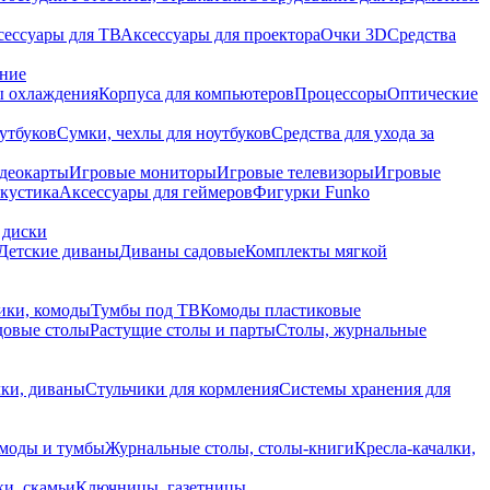
сессуары для ТВ
Аксессуары для проектора
Очки 3D
Средства
ание
 охлаждения
Корпуса для компьютеров
Процессоры
Оптические
утбуков
Сумки, чехлы для ноутбуков
Средства для ухода за
деокарты
Игровые мониторы
Игровые телевизоры
Игровые
акустика
Аксессуары для геймеров
Фигурки Funko
 диски
Детские диваны
Диваны садовые
Комплекты мягкой
ики, комоды
Тумбы под ТВ
Комоды пластиковые
довые столы
Растущие столы и парты
Столы, журнальные
ки, диваны
Стульчики для кормления
Системы хранения для
моды и тумбы
Журнальные столы, столы-книги
Кресла-качалки,
ки, скамьи
Ключницы, газетницы