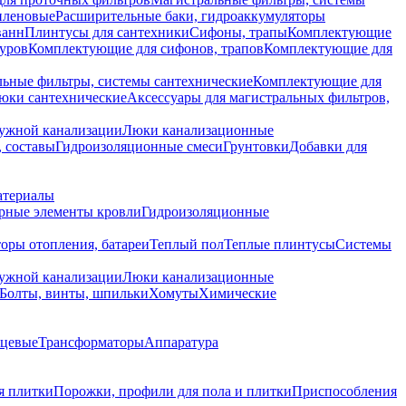
иленовые
Расширительные баки, гидроаккумуляторы
ванн
Плинтусы для сантехники
Сифоны, трапы
Комплектующие
уров
Комплектующие для сифонов, трапов
Комплектующие для
ьные фильтры, системы сантехнические
Комплектующие для
юки сантехнические
Аксессуары для магистральных фильтров,
ружной канализации
Люки канализационные
 составы
Гидроизоляционные смеси
Грунтовки
Добавки для
атериалы
рные элементы кровли
Гидроизоляционные
оры отопления, батареи
Теплый пол
Теплые плинтусы
Системы
ружной канализации
Люки канализационные
Болты, винты, шпильки
Хомуты
Химические
нцевые
Трансформаторы
Аппаратура
я плитки
Порожки, профили для пола и плитки
Приспособления