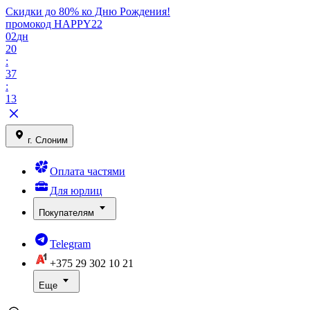
Скидки до 80% ко Дню Рождения!
промокод HAPPY22
02
дн
20
:
37
:
13
г. Слоним
Оплата частями
Для юрлиц
Покупателям
Telegram
+375 29
302 10 21
Еще