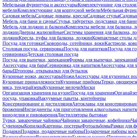
Мебельная фурнитура и аксессуары
Комплектующие для столов
мебели
Комплектующие для корпусной мебели
Мебельная фурн
Садовая мебель
Садовые диваны, кресла
Садовые стулья
Садовые
Мебель для бани и сауны
Стулья, табуретки, подставки для бани
Мебель для лоджии и балкона
Комплекты мебели для балкона, 
лоджии
Дверцы жалюзийные
Системы хранения для балкона, л
лоджии
Кресла, пуфы для балкона, лоджии
Компактные столы дл
Посуда для готовки
Сковороды, сотейники, воки
Кастрюли, ков
Столовая посуда, сервировка
Посуда для напитков
Посуда для г
сервировки
Детская столовая посуда
Посуда для выпечки, запекания
Формы для выпечки, запекания
Аксессуары для бара
Сервировка для напитков
Аксессуары для 
бары
Штопоры, открывалки для бутылок
Кухонные ножи, аксессуары
Ножи
Аксессуары для кухонных н
Кухонные принадлежности
Кухонные приборы
Терки, овощерез
мяса, тендерайзеры
Кухонные мелочи
Миски
Организация хранения на кухне
Посуда для хранения
Органайзе
посуда, упаковка
Вакуумные пакеты, контейнеры
Консервирование и дистилляция
Автоклавы для консервирован
брожения
Ингредиенты для приготовления алкогольных напит
виноделия и пивоварения
Дистилляторы бытовые
Турки, заварочные чайники
Чайники заварочные, кофейники
Ча
Сувениры
Копилки
Картины, постеры
Фотоальбомы
Рамки для ф
Подарки
Подарки, подарочные наборы
Подарочные наборы косм
Водоснабжение
Водонагреватели
Бытовые насосы
Проточные фи