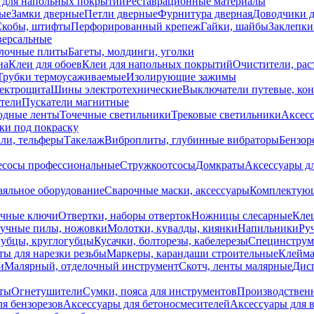
 для напольных покрытий
Реставрационные материалы
ые
Замки дверные
Петли дверные
Фурнитура дверная
Доводчики 
Скобы, штифты
Перфорированный крепеж
Гайки, шайбы
Заклепки
ерсальные
лочные плиты
Багеты, молдинги, уголки
на
Клеи для обоев
Клеи для напольных покрытий
Очистители, рас
Трубки термоусаживаемые
Изолирующие зажимы
лектрощита
Шины электротехнические
Выключатели путевые, ко
атели
Пускатели магнитные
одные ленты
Точечные светильники
Трековые светильники
Аксесс
и под покраску
ли, тельферы
Такелаж
Виброплиты, глубинные вибраторы
Бензор
сосы профессиональные
Стружкоотсосы
Домкраты
Аксессуары д
аяльное оборудование
Сварочные маски, аксессуары
Комплектующ
ечные ключи
Отвертки, наборы отверток
Ножницы слесарные
Кле
учные пилы, ножовки
Молотки, кувалды, киянки
Напильники
Ру
убцы, круглогубцы
Кусачки, болторезы, кабелерезы
Специнструм
ы для нарезки резьбы
Маркеры, карандаши строительные
Клейма
и
Малярный, отделочный инструмент
Скотч, ленты малярные
Дисп
иты
Огнетушители
Сумки, пояса для инструментов
Производствен
я бензорезов
Аксессуары для бетоносмесителей
Аксессуары для 