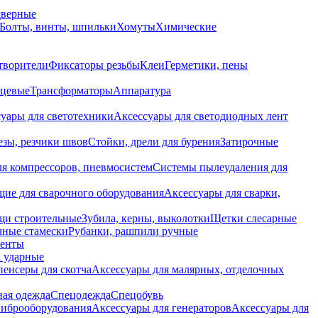
дверные
Болты, винты, шпильки
Хомуты
Химические
творители
Фиксаторы резьбы
Клеи
Герметики, пены
нцевые
Трансформаторы
Аппаратура
уары для светотехники
Аксессуары для светодиодных лент
езы, резчики швов
Стойки, дрели для бурения
Затирочные
ля компрессоров, пневмосистем
Системы пылеудаления для
ие для сварочного оборудования
Аксессуары для сварки,
щи строительные
Зубила, керны, выколотки
Щетки слесарные
чные стамески
Рубанки, рашпили ручные
енты
 ударные
енсеры для скотча
Аксессуары для малярных, отделочных
ная одежда
Спецодежда
Спецобувь
виброоборудования
Аксессуары для генераторов
Аксессуары для