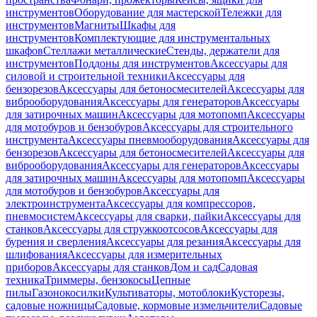
инструментов
Оборудование для мастерской
Тележки для
инструментов
Магниты
Шкафы для
инструментов
Комплектующие для инструментальных
шкафов
Стеллажи металлические
Стенды, держатели для
инструментов
Поддоны для инструментов
Аксессуары для
силовой и строительной техники
Аксессуары для
бензорезов
Аксессуары для бетоносмесителей
Аксессуары для
виброоборудования
Аксессуары для генераторов
Аксессуары
для затирочных машин
Аксессуары для мотопомп
Аксессуары
для мотобуров и бензобуров
Аксессуары для строительного
инструмента
Аксессуары пневмооборудования
Аксессуары для
бензорезов
Аксессуары для бетоносмесителей
Аксессуары для
виброоборудования
Аксессуары для генераторов
Аксессуары
для затирочных машин
Аксессуары для мотопомп
Аксессуары
для мотобуров и бензобуров
Аксессуары для
электроинструмента
Аксессуары для компрессоров,
пневмосистем
Аксессуары для сварки, пайки
Аксессуары для
станков
Аксессуары для стружкоотсосов
Аксессуары для
бурения и сверления
Аксессуары для резания
Аксессуары для
шлифования
Аксессуары для измерительных
приборов
Аксессуары для станков
Дом и сад
Садовая
техника
Триммеры, бензокосы
Цепные
пилы
Газонокосилки
Культиваторы, мотоблоки
Кусторезы,
садовые ножницы
Садовые, кормовые измельчители
Садовые