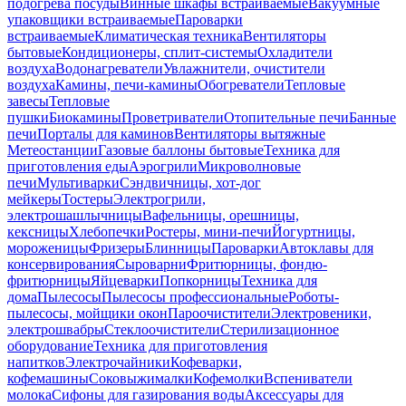
подогрева посуды
Винные шкафы встраиваемые
Вакуумные
упаковщики встраиваемые
Пароварки
встраиваемые
Климатическая техника
Вентиляторы
бытовые
Кондиционеры, сплит-системы
Охладители
воздуха
Водонагреватели
Увлажнители, очистители
воздуха
Камины, печи-камины
Обогреватели
Тепловые
завесы
Тепловые
пушки
Биокамины
Проветриватели
Отопительные печи
Банные
печи
Порталы для каминов
Вентиляторы вытяжные
Метеостанции
Газовые баллоны бытовые
Техника для
приготовления еды
Аэрогрили
Микроволновые
печи
Мультиварки
Сэндвичницы, хот-дог
мейкеры
Тостеры
Электрогрили,
электрошашлычницы
Вафельницы, орешницы,
кексницы
Хлебопечки
Ростеры, мини-печи
Йогуртницы,
мороженицы
Фризеры
Блинницы
Пароварки
Автоклавы для
консервирования
Сыроварни
Фритюрницы, фондю-
фритюрницы
Яйцеварки
Попкорницы
Техника для
дома
Пылесосы
Пылесосы профессиональные
Роботы-
пылесосы, мойщики окон
Пароочистители
Электровеники,
электрошвабры
Стеклоочистители
Стерилизационное
оборудование
Техника для приготовления
напитков
Электрочайники
Кофеварки,
кофемашины
Соковыжималки
Кофемолки
Вспениватели
молока
Сифоны для газирования воды
Аксессуары для