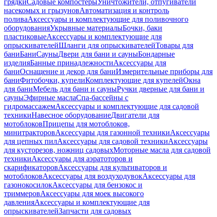
грядки
Садовые компостеры
Уничтожители, отпугиватели
насекомых и грызунов
Автоматизация и контроль
полива
Аксессуары и комплектующие для поливочного
оборудования
Укрывные материалы
Бочки, баки
пластиковые
Аксессуары и комплектующие для
опрыскивателей
Шланги для опрыскивателей
Товары для
бани
Бани
Сауны
Двери для бани и сауны
Бондарные
изделия
Банные принадлежности
Аксессуары для
бани
Оснащение и декор для бани
Измерительные приборы для
бани
Фитобочки, купели
Комплектующие для купелей
Окна
для бани
Мебель для бани и сауны
Ручки дверные для бани и
сауны
Эфирные масла
Спа-бассейны с
гидромассажем
Аксессуары и комплектующие для садовой
техники
Навесное оборудование
Двигатели для
мотоблоков
Прицепы для мотоблоков,
минитракторов
Аксессуары для газонной техники
Аксессуары
для цепных пил
Аксессуары для садовой техники
Аксессуары
для кусторезов, ножниц садовых
Моторные масла для садовой
техники
Аксессуары для аэратоторов и
скарификаторов
Аксессуары для культиваторов и
мотоблоков
Аксессуары для воздуходувок
Аксессуары для
газонокосилок
Аксессуары для бензокос и
триммеров
Аксессуары для моек высокого
давления
Аксессуары и комплектующие для
опрыскивателей
Запчасти для садовых