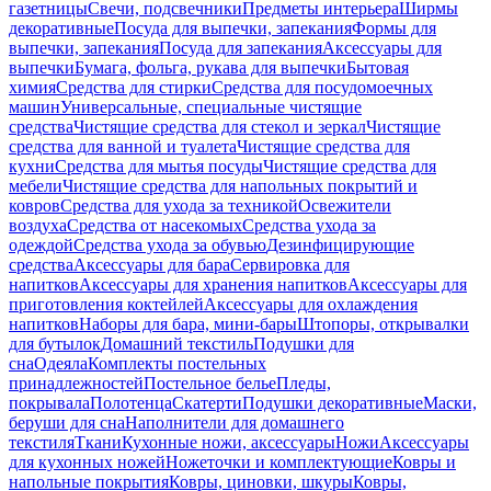
газетницы
Свечи, подсвечники
Предметы интерьера
Ширмы
декоративные
Посуда для выпечки, запекания
Формы для
выпечки, запекания
Посуда для запекания
Аксессуары для
выпечки
Бумага, фольга, рукава для выпечки
Бытовая
химия
Средства для стирки
Средства для посудомоечных
машин
Универсальные, специальные чистящие
средства
Чистящие средства для стекол и зеркал
Чистящие
средства для ванной и туалета
Чистящие средства для
кухни
Средства для мытья посуды
Чистящие средства для
мебели
Чистящие средства для напольных покрытий и
ковров
Средства для ухода за техникой
Освежители
воздуха
Средства от насекомых
Средства ухода за
одеждой
Средства ухода за обувью
Дезинфицирующие
средства
Аксессуары для бара
Сервировка для
напитков
Аксессуары для хранения напитков
Аксессуары для
приготовления коктейлей
Аксессуары для охлаждения
напитков
Наборы для бара, мини-бары
Штопоры, открывалки
для бутылок
Домашний текстиль
Подушки для
сна
Одеяла
Комплекты постельных
принадлежностей
Постельное белье
Пледы,
покрывала
Полотенца
Скатерти
Подушки декоративные
Маски,
беруши для сна
Наполнители для домашнего
текстиля
Ткани
Кухонные ножи, аксессуары
Ножи
Аксессуары
для кухонных ножей
Ножеточки и комплектующие
Ковры и
напольные покрытия
Ковры, циновки, шкуры
Ковры,