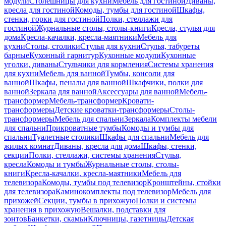
модули
Столешницы для кухни
Мебель для гостиной
Диваны,
кресла для гостиной
Комоды, тумбы для гостиной
Шкафы,
стенки, горки для гостиной
Полки, стеллажи для
гостиной
Журнальные столы, столы-книги
Кресла, стулья для
дома
Кресла-качалки, кресла-маятники
Мебель для
кухни
Столы, столики
Стулья для кухни
Стулья, табуреты
барные
Кухонный гарнитур
Кухонные модули
Кухонные
уголки, диваны
Стульчики для кормления
Системы хранения
для кухни
Мебель для ванной
Тумбы, консоли для
ванной
Шкафы, пеналы для ванной
Шкафчики, полки для
ванной
Зеркала для ванной
Аксессуары для ванной
Мебель-
трансформер
Мебель-трансформер
Кровати-
трансформеры
Детские кроватки-трансформеры
Столы-
трансформеры
Мебель для спальни
Зеркала
Комплекты мебели
для спальни
Прикроватные тумбы
Комоды и тумбы для
спальни
Туалетные столики
Шкафы для спальни
Мебель для
жилых комнат
Диваны, кресла для дома
Шкафы, стенки,
секции
Полки, стеллажи, системы хранения
Стулья,
кресла
Комоды и тумбы
Журнальные столы, столы-
книги
Кресла-качалки, кресла-маятники
Мебель для
телевизора
Комоды, тумбы под телевизор
Кронштейны, стойки
для телевизора
Каминокомплекты под телевизор
Мебель для
прихожей
Секции, тумбы в прихожую
Полки и системы
хранения в прихожую
Вешалки, подставки для
зонтов
Банкетки, скамьи
Ключницы, газетницы
Детская