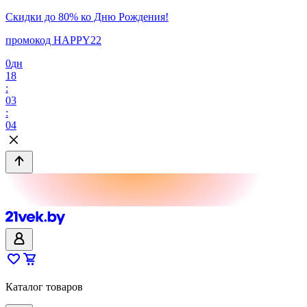
Скидки до 80% ко Дню Рождения!
промокод HAPPY22
0
дн
18
:
03
:
04
Каталог товаров