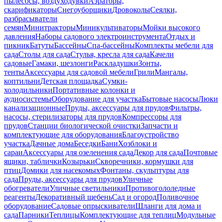
пылесосы, воздуходувки
Аэраторы,
скарификаторы
Снегоуборщики
Дровоколы
Сеялки,
разбрасыватели
семян
Минитракторы
Миникультиваторы
Мойки высокого
давления
Наборы садового электроинструмента
Отдых и
пикник
Батуты
Бассейны
Спа-бассейны
Комплекты мебели для
сада
Столы для сада
Стулья, кресла для сада
Качели
садовые
Гамаки, шезлонги
Раскладушки
Зонты,
тенты
Аксессуары для садовой мебели
Грили
Мангалы,
коптильни
Детская площадка
Сумки-
холодильники
Портативные колонки и
аудиосистемы
Оборудование для участка
Бытовые насосы
Люки
канализационные
Пруды, аксессуары для прудов
Фильтры,
насосы, стерилизаторы для прудов
Компрессоры для
прудов
Станции биологической очистки
Запчасти и
комплектующие для оборудования
Благоустройство
участка
Дачные дома
Беседки
Бани
Хозблоки и
сараи
Аксессуары для озеленения сада
Декор для сада
Почтовые
ящики, таблички
Козырьки
Скворечники, кормушки для
птиц
Домики для насекомых
Фонтаны, скульптуры для
сада
Пруды, аксессуары для прудов
Уличные
обогреватели
Уличные светильники
Противогололедные
реагенты
Декоративный щебень
Сад и огород
Поливочное
оборудование
Садовые опрыскиватели
Шланги для дома и
сада
Парники
Теплицы
Комплектующие для теплиц
Модульные