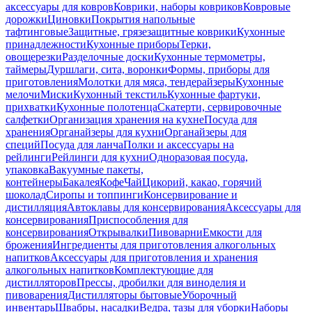
аксессуары для ковров
Коврики, наборы ковриков
Ковровые
дорожки
Циновки
Покрытия напольные
тафтинговые
Защитные, грязезащитные коврики
Кухонные
принадлежности
Кухонные приборы
Терки,
овощерезки
Разделочные доски
Кухонные термометры,
таймеры
Дуршлаги, сита, воронки
Формы, приборы для
приготовления
Молотки для мяса, тендерайзеры
Кухонные
мелочи
Миски
Кухонный текстиль
Кухонные фартуки,
прихватки
Кухонные полотенца
Скатерти, сервировочные
салфетки
Организация хранения на кухне
Посуда для
хранения
Органайзеры для кухни
Органайзеры для
специй
Посуда для ланча
Полки и аксессуары на
рейлинги
Рейлинги для кухни
Одноразовая посуда,
упаковка
Вакуумные пакеты,
контейнеры
Бакалея
Кофе
Чай
Цикорий, какао, горячий
шоколад
Сиропы и топпинги
Консервирование и
дистилляция
Автоклавы для консервирования
Аксессуары для
консервирования
Приспособления для
консервирования
Открывалки
Пивоварни
Емкости для
брожения
Ингредиенты для приготовления алкогольных
напитков
Аксессуары для приготовления и хранения
алкогольных напитков
Комплектующие для
дистилляторов
Прессы, дробилки для виноделия и
пивоварения
Дистилляторы бытовые
Уборочный
инвентарь
Швабры, насадки
Ведра, тазы для уборки
Наборы