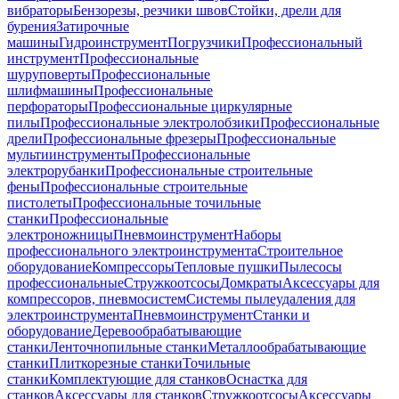
вибраторы
Бензорезы, резчики швов
Стойки, дрели для
бурения
Затирочные
машины
Гидроинструмент
Погрузчики
Профессиональный
инструмент
Профессиональные
шуруповерты
Профессиональные
шлифмашины
Профессиональные
перфораторы
Профессиональные циркулярные
пилы
Профессиональные электролобзики
Профессиональные
дрели
Профессиональные фрезеры
Профессиональные
мультиинструменты
Профессиональные
электрорубанки
Профессиональные строительные
фены
Профессиональные строительные
пистолеты
Профессиональные точильные
станки
Профессиональные
электроножницы
Пневмоинструмент
Наборы
профессионального электроинструмента
Строительное
оборудование
Компрессоры
Тепловые пушки
Пылесосы
профессиональные
Стружкоотсосы
Домкраты
Аксессуары для
компрессоров, пневмосистем
Системы пылеудаления для
электроинструмента
Пневмоинструмент
Станки и
оборудование
Деревообрабатывающие
станки
Ленточнопильные станки
Металлообрабатывающие
станки
Плиткорезные станки
Точильные
станки
Комплектующие для станков
Оснастка для
станков
Аксессуары для станков
Стружкоотсосы
Аксессуары