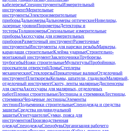
кабелерезы
Специнструменты
Измерительный
инструмент
Мерительные
инструменты
Электроизмерительные
приборы
Дальномеры
Дальномеры оптические
Нивелиры,
лазерные уровни
Пирометры
Детекторы и
тестеры
Толщиномеры
Специальные измерительные
приборы
Аксессуары для измерительных
приборов
Разметочный инструмент
Разметочные
инструменты
Инструменты для нарезки резьбы
Маркеры,
карандаши строительные
Клейма ударные
Строительно-
монтажный инструмент
Заклепочники
Труборезы,
трубогибы
Ножи строительные
Мультитулы
Пробойники,
просекатели отверстий
Ломы
Степлеры
механические
Стеклорезы
Прикаточные валики
Отделочный
инструмент
Плиткорезы
Кельмы, шпатели, гладилки
Малярный,
отделочный инструмент
Скотч, ленты малярные
Диспенсеры
для скотча
Аксессуары для малярных, отделочных
работ
Пленки строительные
Лестницы и стремянки
Лестницы,
стремянки
Чердачные лестницы
Элементы
лестниц
Подъемники строительные
Спецодежда и средства
защиты
Средства индивидуальной
защиты
Огнетушители
Сумки, пояса для
инструментов
Производственная
одежда
Спецодежда
Спецобувь
Организация рабочего
пространства
Фонари, прожекторы
Кейсы, ящики для