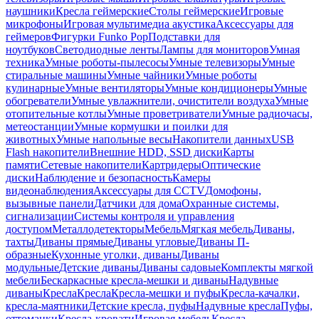
наушники
Кресла геймерские
Столы геймерские
Игровые
микрофоны
Игровая мультимедиа акустика
Аксессуары для
геймеров
Фигурки Funko Pop
Подставки для
ноутбуков
Светодиодные ленты
Лампы для мониторов
Умная
техника
Умные роботы-пылесосы
Умные телевизоры
Умные
стиральные машины
Умные чайники
Умные роботы
кулинарные
Умные вентиляторы
Умные кондиционеры
Умные
обогреватели
Умные увлажнители, очистители воздуха
Умные
отопительные котлы
Умные проветриватели
Умные радиочасы,
метеостанции
Умные кормушки и поилки для
животных
Умные напольные весы
Накопители данных
USB
Flash накопители
Внешние HDD, SSD диски
Карты
памяти
Сетевые накопители
Картридеры
Оптические
диски
Наблюдение и безопасность
Камеры
видеонаблюдения
Аксессуары для CCTV
Домофоны,
вызывные панели
Датчики для дома
Охранные системы,
сигнализации
Системы контроля и управления
доступом
Металлодетекторы
Мебель
Мягкая мебель
Диваны,
тахты
Диваны прямые
Диваны угловые
Диваны П-
образные
Кухонные уголки, диваны
Диваны
модульные
Детские диваны
Диваны садовые
Комплекты мягкой
мебели
Бескаркасные кресла-мешки и диваны
Надувные
диваны
Кресла
Кресла
Кресла-мешки и пуфы
Кресла-качалки,
кресла-маятники
Детские кресла, пуфы
Надувные кресла
Пуфы,
оттоманки
Кресла-кровати
Игровая мебель
Кресла