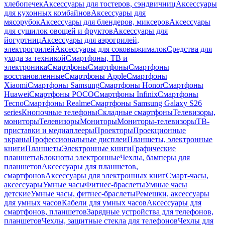
хлебопечек
Аксессуары для тостеров, сэндвичниц
Аксессуары
для кухонных комбайнов
Аксессуары для
мясорубок
Аксессуары для блендеров, миксеров
Аксессуары
для сушилок овощей и фруктов
Аксессуары для
йогуртниц
Аксессуары для аэрогрилей,
электрогрилей
Аксессуары для соковыжималок
Средства для
ухода за техникой
Смартфоны, ТВ и
электроника
Смартфоны
Смартфоны
Смартфоны
восстановленные
Смартфоны Apple
Смартфоны
Xiaomi
Смартфоны Samsung
Смартфоны Honor
Смартфоны
Huawei
Смартфоны POCO
Смартфоны Infinix
Смартфоны
Tecno
Смартфоны Realme
Смартфоны Samsung Galaxy S26
series
Кнопочные телефоны
Складные смартфоны
Телевизоры,
мониторы
Телевизоры
Мониторы
Мониторы-телевизоры
ТВ-
приставки и медиаплееры
Проекторы
Проекционные
экраны
Профессиональные дисплеи
Планшеты, электронные
книги
Планшеты
Электронные книги
Графические
планшеты
Блокноты электронные
Чехлы, бамперы для
планшетов
Аксессуары для планшетов,
смартфонов
Аксессуары для электронных книг
Смарт-часы,
аксессуары
Умные часы
Фитнес-браслеты
Умные часы
детские
Умные часы, фитнес-браслеты
Ремешки, аксессуары
для умных часов
Кабели для умных часов
Аксессуары для
смартфонов, планшетов
Зарядные устройства для телефонов,
планшетов
Чехлы, защитные стекла для телефонов
Чехлы для