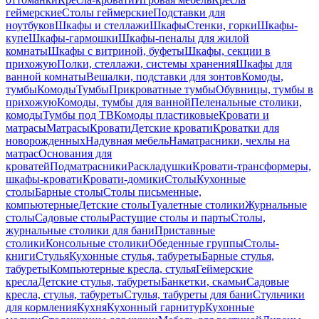
геймерские
Столы геймерские
Подставки для
ноутбуков
Шкафы и стеллажи
Шкафы
Стенки, горки
Шкафы-
купе
Шкафы-гармошки
Шкафы-пеналы для жилой
комнаты
Шкафы с витриной, буфеты
Шкафы, секции в
прихожую
Полки, стеллажи, системы хранения
Шкафы для
ванной комнаты
Вешалки, подставки для зонтов
Комоды,
тумбы
Комоды
Тумбы
Прикроватные тумбы
Обувницы, тумбы в
прихожую
Комоды, тумбы для ванной
Пеленальные столики,
комоды
Тумбы под ТВ
Комоды пластиковые
Кровати и
матрасы
Матрасы
Кровати
Детские кровати
Кроватки для
новорожденных
Надувная мебель
Наматрасники, чехлы на
матрас
Основания для
кроватей
Подматрасники
Раскладушки
Кровати-трансформеры,
шкафы-кровати
Кровати-домики
Столы
Кухонные
столы
Барные столы
Столы письменные,
компьютерные
Детские столы
Туалетные столики
Журнальные
столы
Садовые столы
Растущие столы и парты
Столы,
журнальные столики для бани
Приставные
столики
Консольные столики
Обеденные группы
Столы-
книги
Стулья
Кухонные стулья, табуреты
Барные стулья,
табуреты
Компьютерные кресла, стулья
Геймерские
кресла
Детские стулья, табуреты
Банкетки, скамьи
Садовые
кресла, стулья, табуреты
Стулья, табуреты для бани
Стульчики
для кормления
Кухня
Кухонный гарнитур
Кухонные