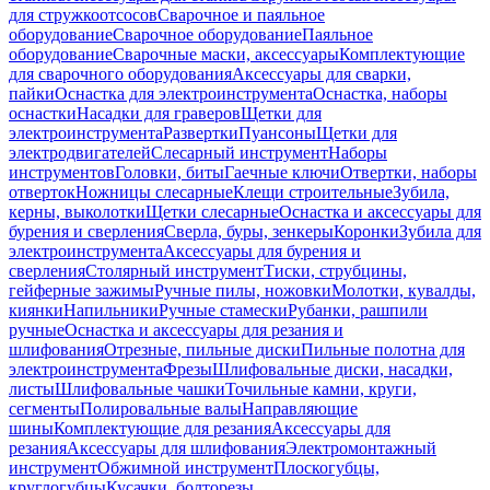
для стружкоотсосов
Сварочное и паяльное
оборудование
Сварочное оборудование
Паяльное
оборудование
Сварочные маски, аксессуары
Комплектующие
для сварочного оборудования
Аксессуары для сварки,
пайки
Оснастка для электроинструмента
Оснастка, наборы
оснастки
Насадки для граверов
Щетки для
электроинструмента
Развертки
Пуансоны
Щетки для
электродвигателей
Слесарный инструмент
Наборы
инструментов
Головки, биты
Гаечные ключи
Отвертки, наборы
отверток
Ножницы слесарные
Клещи строительные
Зубила,
керны, выколотки
Щетки слесарные
Оснастка и аксессуары для
бурения и сверления
Сверла, буры, зенкеры
Коронки
Зубила для
электроинструмента
Аксессуары для бурения и
сверления
Столярный инструмент
Тиски, струбцины,
гейферные зажимы
Ручные пилы, ножовки
Молотки, кувалды,
киянки
Напильники
Ручные стамески
Рубанки, рашпили
ручные
Оснастка и аксессуары для резания и
шлифования
Отрезные, пильные диски
Пильные полотна для
электроинструмента
Фрезы
Шлифовальные диски, насадки,
листы
Шлифовальные чашки
Точильные камни, круги,
сегменты
Полировальные валы
Направляющие
шины
Комплектующие для резания
Аксессуары для
резания
Аксессуары для шлифования
Электромонтажный
инструмент
Обжимной инструмент
Плоскогубцы,
круглогубцы
Кусачки, болторезы,