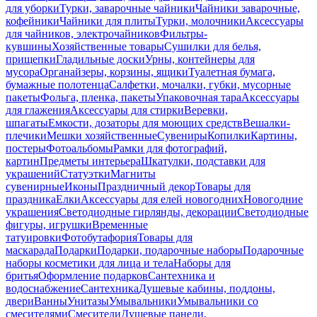
для уборки
Турки, заварочные чайники
Чайники заварочные,
кофейники
Чайники для плиты
Турки, молочники
Аксессуары
для чайников, электрочайников
Фильтры-
кувшины
Хозяйственные товары
Сушилки для белья,
прищепки
Гладильные доски
Урны, контейнеры для
мусора
Органайзеры, корзины, ящики
Туалетная бумага,
бумажные полотенца
Салфетки, мочалки, губки, мусорные
пакеты
Фольга, пленка, пакеты
Упаковочная тара
Аксессуары
для глажения
Аксессуары для стирки
Веревки,
шпагаты
Емкости, дозаторы для моющих средств
Вешалки-
плечики
Мешки хозяйственные
Сувениры
Копилки
Картины,
постеры
Фотоальбомы
Рамки для фотографий,
картин
Предметы интерьера
Шкатулки, подставки для
украшений
Статуэтки
Магниты
сувенирные
Иконы
Праздничный декор
Товары для
праздника
Елки
Аксессуары для елей новогодних
Новогодние
украшения
Светодиодные гирлянды, декорации
Светодиодные
фигуры, игрушки
Временные
татуировки
Фотобутафория
Товары для
маскарада
Подарки
Подарки, подарочные наборы
Подарочные
наборы косметики для лица и тела
Наборы для
бритья
Оформление подарков
Сантехника и
водоснабжение
Сантехника
Душевые кабины, поддоны,
двери
Ванны
Унитазы
Умывальники
Умывальники со
смесителями
Смесители
Душевые панели,