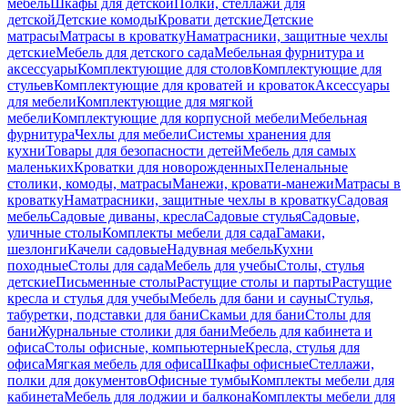
мебель
Шкафы для детской
Полки, стеллажи для
детской
Детские комоды
Кровати детские
Детские
матрасы
Матрасы в кроватку
Наматрасники, защитные чехлы
детские
Мебель для детского сада
Мебельная фурнитура и
аксессуары
Комплектующие для столов
Комплектующие для
стульев
Комплектующие для кроватей и кроваток
Аксессуары
для мебели
Комплектующие для мягкой
мебели
Комплектующие для корпусной мебели
Мебельная
фурнитура
Чехлы для мебели
Системы хранения для
кухни
Товары для безопасности детей
Мебель для самых
маленьких
Кроватки для новорожденных
Пеленальные
столики, комоды, матрасы
Манежи, кровати-манежи
Матрасы в
кроватку
Наматрасники, защитные чехлы в кроватку
Садовая
мебель
Садовые диваны, кресла
Садовые стулья
Садовые,
уличные столы
Комплекты мебели для сада
Гамаки,
шезлонги
Качели садовые
Надувная мебель
Кухни
походные
Столы для сада
Мебель для учебы
Столы, стулья
детские
Письменные столы
Растущие столы и парты
Растущие
кресла и стулья для учебы
Мебель для бани и сауны
Стулья,
табуретки, подставки для бани
Скамьи для бани
Столы для
бани
Журнальные столики для бани
Мебель для кабинета и
офиса
Столы офисные, компьютерные
Кресла, стулья для
офиса
Мягкая мебель для офиса
Шкафы офисные
Стеллажи,
полки для документов
Офисные тумбы
Комплекты мебели для
кабинета
Мебель для лоджии и балкона
Комплекты мебели для