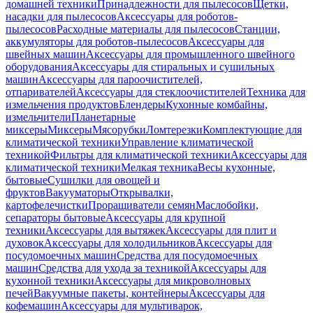
домашней техники
Принадлежности для пылесосов
Щетки,
насадки для пылесосов
Аксессуары для роботов-
пылесосов
Расходные материалы для пылесосов
Станции,
аккумуляторы для роботов-пылесосов
Аксессуары для
швейных машин
Аксессуары для промышленного швейного
оборудования
Аксессуары для стиральных и сушильных
машин
Аксессуары для пароочистителей,
отпаривателей
Аксессуары для стеклоочистителей
Техника для
измельчения продуктов
Блендеры
Кухонные комбайны,
измельчители
Планетарные
миксеры
Миксеры
Мясорубки
Ломтерезки
Комплектующие для
климатической техники
Управление климатической
техникой
Фильтры для климатической техники
Аксессуары для
климатической техники
Мелкая техника
Весы кухонные,
бытовые
Сушилки для овощей и
фруктов
Вакууматоры
Открывалки,
картофелечистки
Проращиватели семян
Маслобойки,
сепараторы бытовые
Аксессуары для крупной
техники
Аксессуары для вытяжек
Аксессуары для плит и
духовок
Аксессуары для холодильников
Аксессуары для
посудомоечных машин
Средства для посудомоечных
машин
Средства для ухода за техникой
Аксессуары для
кухонной техники
Аксессуары для микроволновых
печей
Вакуумные пакеты, контейнеры
Аксессуары для
кофемашин
Аксессуары для мультиварок,