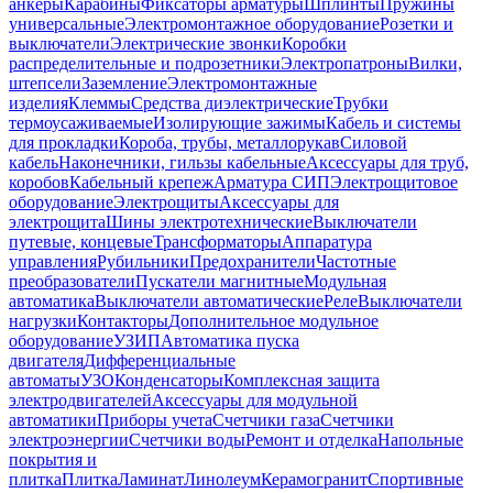
анкеры
Карабины
Фиксаторы арматуры
Шплинты
Пружины
универсальные
Электромонтажное оборудование
Розетки и
выключатели
Электрические звонки
Коробки
распределительные и подрозетники
Электропатроны
Вилки,
штепсели
Заземление
Электромонтажные
изделия
Клеммы
Средства диэлектрические
Трубки
термоусаживаемые
Изолирующие зажимы
Кабель и системы
для прокладки
Короба, трубы, металлорукав
Силовой
кабель
Наконечники, гильзы кабельные
Аксессуары для труб,
коробов
Кабельный крепеж
Арматура СИП
Электрощитовое
оборудование
Электрощиты
Аксессуары для
электрощита
Шины электротехнические
Выключатели
путевые, концевые
Трансформаторы
Аппаратура
управления
Рубильники
Предохранители
Частотные
преобразователи
Пускатели магнитные
Модульная
автоматика
Выключатели автоматические
Реле
Выключатели
нагрузки
Контакторы
Дополнительное модульное
оборудование
УЗИП
Автоматика пуска
двигателя
Дифференциальные
автоматы
УЗО
Конденсаторы
Комплексная защита
электродвигателей
Аксессуары для модульной
автоматики
Приборы учета
Счетчики газа
Счетчики
электроэнергии
Счетчики воды
Ремонт и отделка
Напольные
покрытия и
плитка
Плитка
Ламинат
Линолеум
Керамогранит
Спортивные