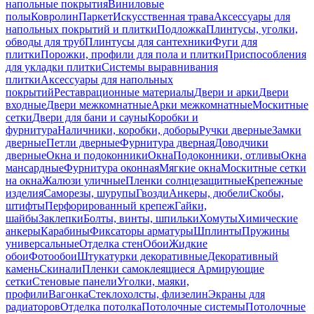
напольные покрытия
Виниловые
полы
Ковролин
Паркет
Искусственная трава
Аксессуары для
напольных покрытий и плитки
Подложка
Плинтусы, уголки,
обводы для труб
Плинтусы для сантехники
Фуги для
плитки
Порожки, профили для пола и плитки
Приспособления
для укладки плитки
Системы выравнивания
плитки
Аксессуары для напольных
покрытий
Реставрационные материалы
Двери и арки
Двери
входные
Двери межкомнатные
Арки межкомнатные
Москитные
сетки
Двери для бани и сауны
Коробки и
фурнитура
Наличники, коробки, доборы
Ручки дверные
Замки
дверные
Петли дверные
Фурнитура дверная
Доводчики
дверные
Окна и подоконники
Окна
Подоконники, отливы
Окна
мансардные
Фурнитура оконная
Мягкие окна
Москитные сетки
на окна
Жалюзи уличные
Пленки солнцезащитные
Крепежные
изделия
Саморезы, шурупы
Гвозди
Анкеры, дюбели
Скобы,
штифты
Перфорированный крепеж
Гайки,
шайбы
Заклепки
Болты, винты, шпильки
Хомуты
Химические
анкеры
Карабины
Фиксаторы арматуры
Шплинты
Пружины
универсальные
Отделка стен
Обои
Жидкие
обои
Фотообои
Штукатурки декоративные
Декоративный
камень
Скинали
Пленки самоклеящиеся
Армирующие
сетки
Стеновые панели
Уголки, маяки,
профили
Вагонка
Стеклохолсты, флизелин
Экраны для
радиаторов
Отделка потолка
Потолочные системы
Потолочные