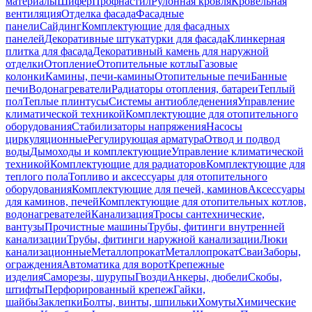
материалы
Шифер
Профнастил
Рулонная кровля
Кровельная
вентиляция
Отделка фасада
Фасадные
панели
Сайдинг
Комплектующие для фасадных
панелей
Декоративные штукатурки для фасада
Клинкерная
плитка для фасада
Декоративный камень для наружной
отделки
Отопление
Отопительные котлы
Газовые
колонки
Камины, печи-камины
Отопительные печи
Банные
печи
Водонагреватели
Радиаторы отопления, батареи
Теплый
пол
Теплые плинтусы
Системы антиобледенения
Управление
климатической техникой
Комплектующие для отопительного
оборудования
Стабилизаторы напряжения
Насосы
циркуляционные
Регулирующая арматура
Отвод и подвод
воды
Дымоходы и комплектующие
Управление климатической
техникой
Комплектующие для радиаторов
Комплектующие для
теплого пола
Топливо и аксессуары для отопительного
оборудования
Комплектующие для печей, каминов
Аксессуары
для каминов, печей
Комплектующие для отопительных котлов,
водонагревателей
Канализация
Тросы сантехнические,
вантузы
Прочистные машины
Трубы, фитинги внутренней
канализации
Трубы, фитинги наружной канализации
Люки
канализационные
Металлопрокат
Металлопрокат
Сваи
Заборы,
ограждения
Автоматика для ворот
Крепежные
изделия
Саморезы, шурупы
Гвозди
Анкеры, дюбели
Скобы,
штифты
Перфорированный крепеж
Гайки,
шайбы
Заклепки
Болты, винты, шпильки
Хомуты
Химические