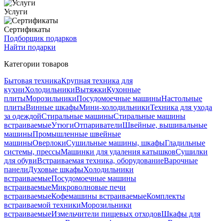
Услуги
Сертификаты
Подборщик подарков
Найти подарки
Категории товаров
Бытовая техника
Крупная техника для
кухни
Холодильники
Вытяжки
Кухонные
плиты
Морозильники
Посудомоечные машины
Настольные
плиты
Винные шкафы
Мини-холодильники
Техника для ухода
за одеждой
Стиральные машины
Стиральные машины
встраиваемые
Утюги
Отпариватели
Швейные, вышивальные
машины
Промышленные швейные
машины
Оверлоки
Сушильные машины, шкафы
Гладильные
системы, прессы
Машинки для удаления катышков
Сушилки
для обуви
Встраиваемая техника, оборудование
Варочные
панели
Духовые шкафы
Холодильники
встраиваемые
Посудомоечные машины
встраиваемые
Микроволновые печи
встраиваемые
Кофемашины встраиваемые
Комплекты
встраиваемой техники
Морозильники
встраиваемые
Измельчители пищевых отходов
Шкафы для