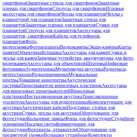
смартфонов
Защитные стекла для смартфонов
Защитные
пленки для смартфонов
Стилусы для смартфонов
Игровые
аксессуары для смартфонов
Чехлы для планшетов
Чехлы с
клавиатурой для планшетов
Защитные стекла для
планшетов
Защитные пленки для планшетов
Сумки для
планшетов
Стилусы для планшетов
Аксессуары для
планшетов, смартфонов
Кабели для телефонов,
планшетов
Фото,
видеосъемка
Фотоаппараты
Видеокамеры
Экшн-камеры
Карты
памяти
Объективы
Вспышки
Аксессуары для камер
Сумки и
чехлы для камер
Зарядные устройства, аккумуляторы для фото,
видеокамер
Аксессуары для объективов
Штативы
Цифровые
фоторамки
Аудиотехника
Мультимедиа акустика
Радиочасы,
метеостанции
Радиоприемники
Музыкальные
центры
Домашние кинотеатры
Акустические
системы
Проигрыватели виниловых пластинок
Аксессуары
для виниловых проигрывателей
Виниловые
пластинки
Инсталляционная акустика
Трансляционные
усилители
Аксессуары для аудиотехники
Комплектующие для
акустики
Акустические кабели
Подставки, стойки для
акустики
Сумки, чехлы для акустики
Оборудование для
фотостудии
Кольцевые лампы
Фоны для фотостудии
Студийное
освещение
Насадки светоформирующие для
фотостудии
Фотозонты, отражатели
Оборудование для
предметной съемки
Вспышки студийные
Комплекты