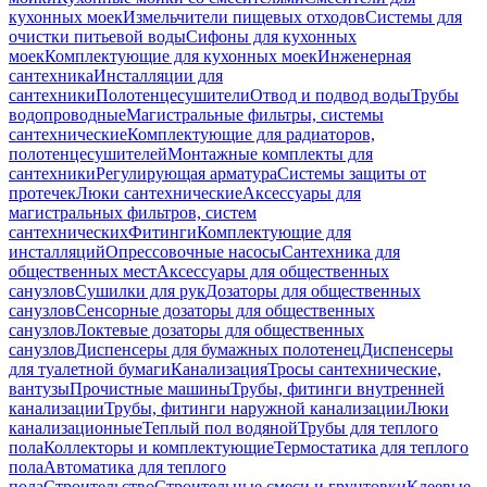
кухонных моек
Измельчители пищевых отходов
Системы для
очистки питьевой воды
Сифоны для кухонных
моек
Комплектующие для кухонных моек
Инженерная
сантехника
Инсталляции для
сантехники
Полотенцесушители
Отвод и подвод воды
Трубы
водопроводные
Магистральные фильтры, системы
сантехнические
Комплектующие для радиаторов,
полотенцесушителей
Монтажные комплекты для
сантехники
Регулирующая арматура
Системы защиты от
протечек
Люки сантехнические
Аксессуары для
магистральных фильтров, систем
сантехнических
Фитинги
Комплектующие для
инсталляций
Опрессовочные насосы
Сантехника для
общественных мест
Аксессуары для общественных
санузлов
Сушилки для рук
Дозаторы для общественных
санузлов
Сенсорные дозаторы для общественных
санузлов
Локтевые дозаторы для общественных
санузлов
Диспенсеры для бумажных полотенец
Диспенсеры
для туалетной бумаги
Канализация
Тросы сантехнические,
вантузы
Прочистные машины
Трубы, фитинги внутренней
канализации
Трубы, фитинги наружной канализации
Люки
канализационные
Теплый пол водяной
Трубы для теплого
пола
Коллекторы и комплектующие
Термостатика для теплого
пола
Автоматика для теплого
пола
Строительство
Строительные смеси и грунтовки
Клеевые