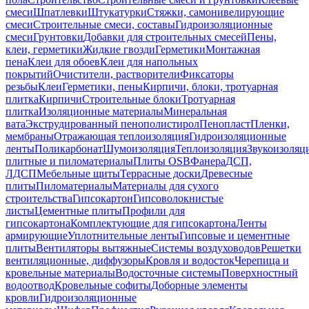
смеси
Шпатлевки
Штукатурки
Стяжки, самонивелирующие
смеси
Строительные смеси, составы
Гидроизоляционные
смеси
Грунтовки
Добавки для строительных смесей
Пены,
клеи, герметики
Жидкие гвозди
Герметики
Монтажная
пена
Клеи для обоев
Клеи для напольных
покрытий
Очистители, растворители
Фиксаторы
резьбы
Клеи
Герметики, пены
Кирпичи, блоки, тротуарная
плитка
Кирпичи
Строительные блоки
Тротуарная
плитка
Изоляционные материалы
Минеральная
вата
Экструдированный пенополистирол
Пенопласт
Пленки,
мембраны
Отражающая теплоизоляция
Гидроизоляционные
ленты
Поликарбонат
Шумоизоляция
Теплоизоляция
Звукоизоляц
плитные и пиломатериалы
Плиты OSB
Фанера
ДСП,
ЛДСП
Мебельные щиты
Террасные доски
Древесные
плиты
Пиломатериалы
Материалы для сухого
строительства
Гипсокартон
Гипсоволокнистые
листы
Цементные плиты
Профили для
гипсокартона
Комплектующие для гипсокартона
Ленты
армирующие
Уплотнительные ленты
Гипсовые и цементные
плиты
Вентиляторы вытяжные
Системы воздуховодов
Решетки
вентиляционные, диффузоры
Кровля и водосток
Черепица и
кровельные материалы
Водосточные системы
Поверхностный
водоотвод
Кровельные софиты
Доборные элементы
кровли
Гидроизоляционные