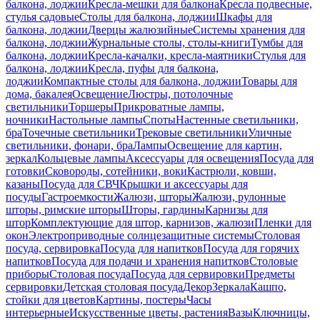
балкона, лоджии
Кресла-мешки для балкона
Кресла подвесные,
стулья садовые
Столы для балкона, лоджии
Шкафы для
балкона, лоджии
Дверцы жалюзийные
Системы хранения для
балкона, лоджии
Журнальные столы, столы-книги
Тумбы для
балкона, лоджии
Кресла-качалки, кресла-маятники
Стулья для
балкона, лоджии
Кресла, пуфы для балкона,
лоджии
Компактные столы для балкона, лоджии
Товары для
дома, бакалея
Освещение
Люстры, потолочные
светильники
Торшеры
Прикроватные лампы,
ночники
Настольные лампы
Споты
Настенные светильники,
бра
Точечные светильники
Трековые светильники
Уличные
светильники, фонари, бра
Лампы
Освещение для картин,
зеркал
Кольцевые лампы
Аксессуары для освещения
Посуда для
готовки
Сковороды, сотейники, воки
Кастрюли, ковши,
казаны
Посуда для СВЧ
Крышки и аксессуары для
посуды
Гастроемкости
Жалюзи, шторы
Жалюзи, рулонные
шторы, римские шторы
Шторы, гардины
Карнизы для
штор
Комплектующие для штор, карнизов, жалюзи
Пленки для
окон
Электроприводные солнцезащитные системы
Столовая
посуда, сервировка
Посуда для напитков
Посуда для горячих
напитков
Посуда для подачи и хранения напитков
Столовые
приборы
Столовая посуда
Посуда для сервировки
Предметы
сервировки
Детская столовая посуда
Декор
Зеркала
Кашпо,
стойки для цветов
Картины, постеры
Часы
интерьерные
Искусственные цветы, растения
Вазы
Ключницы,