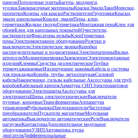
панели
Потолочные плиты
Багеты, молдинги,
уголки
Лакокрасочные материалы
Краски
Эмали
Лаки
Морилки,
пропитки
Колеры для краски
Растворители
Грунтовки
Краски,
эмали аэрозольные
Краски, эмали
Пены, клеи,
герметики
Жидкие гвозди
Герметики
Монтажная пена
Клеи для
обоев
Клеи для напольных покрытий
Очистители,
растворители
Фиксаторы резьбы
Клеи
Герметики,
пены
Электромонтажное оборудование
Розетки и
выключатели
Электрические звонки
Коробки
распределительные и подрозетники
Электропатроны
Вилки,
штепсели
Молниеприемники
Заземление
Электромонтажные
изделия
Клеммы
Средства диэлектрические
Трубки
термоусаживаемые
Изолирующие зажимы
Кабель и системы
для прокладки
Короба, трубы, металлорукав
Силовой
кабель
Наконечники, гильзы кабельные
Аксессуары для труб,
коробов
Кабельный крепеж
Арматура СИП
Электрощитовое
оборудование
Электрощиты
Аксессуары для
электрощита
Шины электротехнические
Выключатели
путевые, концевые
Трансформаторы
Аппаратура
управления
Рубильники
Предохранители
Частотные
преобразователи
Пускатели магнитные
Модульная
автоматика
Выключатели автоматические
Реле
Выключатели
нагрузки
Контакторы
Дополнительное модульное
оборудование
УЗИП
Автоматика пуска
двигателя
Дифференциальные