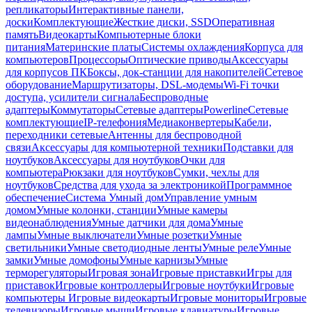
репликаторы
Интерактивные панели,
доски
Комплектующие
Жесткие диски, SSD
Оперативная
память
Видеокарты
Компьютерные блоки
питания
Материнские платы
Системы охлаждения
Корпуса для
компьютеров
Процессоры
Оптические приводы
Аксессуары
для корпусов ПК
Боксы, док-станции для накопителей
Сетевое
оборудование
Маршрутизаторы, DSL-модемы
Wi-Fi точки
доступа, усилители сигнала
Беспроводные
адаптеры
Коммутаторы
Сетевые адаптеры
Powerline
Сетевые
комплектующие
IP-телефония
Медиаконвертеры
Кабели,
переходники сетевые
Антенны для беспроводной
связи
Аксессуары для компьютерной техники
Подставки для
ноутбуков
Аксессуары для ноутбуков
Очки для
компьютера
Рюкзаки для ноутбуков
Сумки, чехлы для
ноутбуков
Средства для ухода за электроникой
Программное
обеспечение
Система Умный дом
Управление умным
домом
Умные колонки, станции
Умные камеры
видеонаблюдения
Умные датчики для дома
Умные
лампы
Умные выключатели
Умные розетки
Умные
светильники
Умные светодиодные ленты
Умные реле
Умные
замки
Умные домофоны
Умные карнизы
Умные
терморегуляторы
Игровая зона
Игровые приставки
Игры для
приставок
Игровые контроллеры
Игровые ноутбуки
Игровые
компьютеры
Игровые видеокарты
Игровые мониторы
Игровые
телевизоры
Игровые мыши
Игровые клавиатуры
Игровые