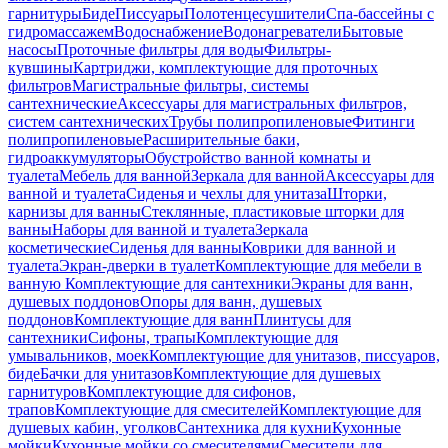
гарнитуры
Биде
Писсуары
Полотенцесушители
Спа-бассейны с
гидромассажем
Водоснабжение
Водонагреватели
Бытовые
насосы
Проточные фильтры для воды
Фильтры-
кувшины
Картриджи, комплектующие для проточных
фильтров
Магистральные фильтры, системы
сантехнические
Аксессуары для магистральных фильтров,
систем сантехнических
Трубы полипропиленовые
Фитинги
полипропиленовые
Расширительные баки,
гидроаккумуляторы
Обустройство ванной комнаты и
туалета
Мебель для ванной
Зеркала для ванной
Аксессуары для
ванной и туалета
Сиденья и чехлы для унитаза
Шторки,
карнизы для ванны
Стеклянные, пластиковые шторки для
ванны
Наборы для ванной и туалета
Зеркала
косметические
Сиденья для ванны
Коврики для ванной и
туалета
Экран-дверки в туалет
Комплектующие для мебели в
ванную
Комплектующие для сантехники
Экраны для ванн,
душевых поддонов
Опоры для ванн, душевых
поддонов
Комплектующие для ванн
Плинтусы для
сантехники
Сифоны, трапы
Комплектующие для
умывальников, моек
Комплектующие для унитазов, писсуаров,
биде
Бачки для унитазов
Комплектующие для душевых
гарнитуров
Комплектующие для сифонов,
трапов
Комплектующие для смесителей
Комплектующие для
душевых кабин, уголков
Сантехника для кухни
Кухонные
мойки
Кухонные мойки со смесителями
Смесители для