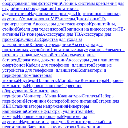
оборудования для фотостудии
Стойки, системы крепления для
студийного оборудования
Портативная
аудиотехника
Наушники и гарнитуры
Портативные колонки,
акустика
Умные колонки
MP3-плееры
Диктофоны
CD-
проигрыватели
Аксессуары для телевизоров
Кронштейны,
стойки
Кабели для телевизоров
Подписки на видеосервисы
ТВ-
антенны
ТВ-тюнеры
Аксессуары для ТВ
Аксессуары для
проектора
Очки 3D
Средства для ухода за
электроникой
Кабели, переходники
Аксессуары для
портативных устройств
Портативные аккумуляторы
Элементы
питания, зарядные устройства
Аккумуляторные
батареи
Держатели, док-станции
Аксессуары для планшетов,
смартфонов
Кабели для телефонов, планшетов
Зарядные
устройства для телефонов, планшетов
Компьютеры и
периферия
Компьютерная
техника
Ноутбуки
Планшеты
Моноблоки
Компьютеры
Игровые
компьютеры
Игровые консоли
Серверное
оборудование
Компьютерная
периферия
Мониторы
Мыши
Клавиатуры
Стилусы
Наборы
периферии
Источники бесперебойного питания
Батареи для
ИБП
Стабилизаторы напряжения
Инверторы
напряжения
Сетевые фильтры, удлинители
Веб-
камеры
Игровые контроллеры
Мультимедиа
акустика
Наушники и гарнитуры
Компьютерные кабели,
переходники
Зарядные, аккумуляторы
Док-станции,