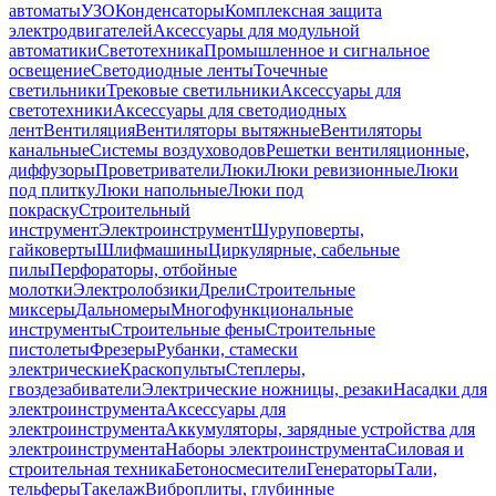
автоматы
УЗО
Конденсаторы
Комплексная защита
электродвигателей
Аксессуары для модульной
автоматики
Светотехника
Промышленное и сигнальное
освещение
Светодиодные ленты
Точечные
светильники
Трековые светильники
Аксессуары для
светотехники
Аксессуары для светодиодных
лент
Вентиляция
Вентиляторы вытяжные
Вентиляторы
канальные
Системы воздуховодов
Решетки вентиляционные,
диффузоры
Проветриватели
Люки
Люки ревизионные
Люки
под плитку
Люки напольные
Люки под
покраску
Строительный
инструмент
Электроинструмент
Шуруповерты,
гайковерты
Шлифмашины
Циркулярные, сабельные
пилы
Перфораторы, отбойные
молотки
Электролобзики
Дрели
Строительные
миксеры
Дальномеры
Многофункциональные
инструменты
Строительные фены
Строительные
пистолеты
Фрезеры
Рубанки, стамески
электрические
Краскопульты
Степлеры,
гвоздезабиватели
Электрические ножницы, резаки
Насадки для
электроинструмента
Аксессуары для
электроинструмента
Аккумуляторы, зарядные устройства для
электроинструмента
Наборы электроинструмента
Силовая и
строительная техника
Бетоносмесители
Генераторы
Тали,
тельферы
Такелаж
Виброплиты, глубинные