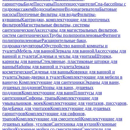
гарнитуры
Биде
Писсуары
Полотенцесушители
Спа-бассейны с
гидромассажем
Водоснабжение
Водонагреватели
Бытовые
насосы
Проточные фильтры для воды
Фильтры-
кувшины
Картриджи, комплектующие для проточных
фильтров
Магистральные фильтры, системы
сантехнические
Аксессуары для магистральных фильтров,
систем сантехнических
Трубы полипропиленовые
Фитинги
полипропиленовые
Расширительные баки,
гидроаккумуляторы
Обустройство ванной комнаты и
туалета
Мебель для ванной
Зеркала для ванной
Аксессуары для
ванной и туалета
Сиденья и чехлы для унитаза
Шторки,
карнизы для ванны
Стеклянные, пластиковые шторки для
ванны
Наборы для ванной и туалета
Зеркала
косметические
Сиденья для ванны
Коврики для ванной и
туалета
Экран-дверки в туалет
Комплектующие для мебели в
ванную
Комплектующие для сантехники
Экраны для ванн,
душевых поддонов
Опоры для ванн, душевых
поддонов
Комплектующие для ванн
Плинтусы для
сантехники
Сифоны, трапы
Комплектующие для
умывальников, моек
Комплектующие для унитазов, писсуаров,
биде
Бачки для унитазов
Комплектующие для душевых
гарнитуров
Комплектующие для сифонов,
трапов
Комплектующие для смесителей
Комплектующие для
душевых кабин, уголков
Сантехника для кухни
Кухонные
мойки
Кухонные мойки со смесителями
Смесители для