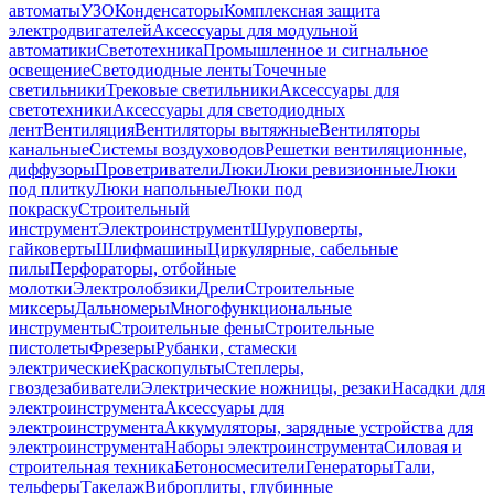
автоматы
УЗО
Конденсаторы
Комплексная защита
электродвигателей
Аксессуары для модульной
автоматики
Светотехника
Промышленное и сигнальное
освещение
Светодиодные ленты
Точечные
светильники
Трековые светильники
Аксессуары для
светотехники
Аксессуары для светодиодных
лент
Вентиляция
Вентиляторы вытяжные
Вентиляторы
канальные
Системы воздуховодов
Решетки вентиляционные,
диффузоры
Проветриватели
Люки
Люки ревизионные
Люки
под плитку
Люки напольные
Люки под
покраску
Строительный
инструмент
Электроинструмент
Шуруповерты,
гайковерты
Шлифмашины
Циркулярные, сабельные
пилы
Перфораторы, отбойные
молотки
Электролобзики
Дрели
Строительные
миксеры
Дальномеры
Многофункциональные
инструменты
Строительные фены
Строительные
пистолеты
Фрезеры
Рубанки, стамески
электрические
Краскопульты
Степлеры,
гвоздезабиватели
Электрические ножницы, резаки
Насадки для
электроинструмента
Аксессуары для
электроинструмента
Аккумуляторы, зарядные устройства для
электроинструмента
Наборы электроинструмента
Силовая и
строительная техника
Бетоносмесители
Генераторы
Тали,
тельферы
Такелаж
Виброплиты, глубинные