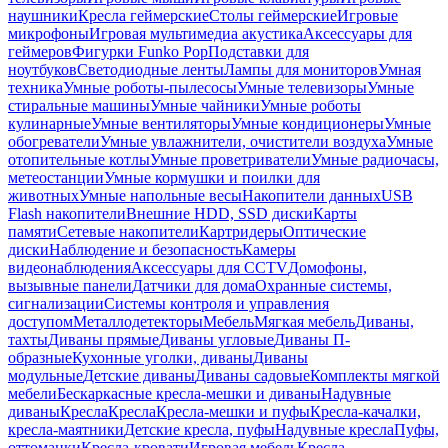
наушники
Кресла геймерские
Столы геймерские
Игровые
микрофоны
Игровая мультимедиа акустика
Аксессуары для
геймеров
Фигурки Funko Pop
Подставки для
ноутбуков
Светодиодные ленты
Лампы для мониторов
Умная
техника
Умные роботы-пылесосы
Умные телевизоры
Умные
стиральные машины
Умные чайники
Умные роботы
кулинарные
Умные вентиляторы
Умные кондиционеры
Умные
обогреватели
Умные увлажнители, очистители воздуха
Умные
отопительные котлы
Умные проветриватели
Умные радиочасы,
метеостанции
Умные кормушки и поилки для
животных
Умные напольные весы
Накопители данных
USB
Flash накопители
Внешние HDD, SSD диски
Карты
памяти
Сетевые накопители
Картридеры
Оптические
диски
Наблюдение и безопасность
Камеры
видеонаблюдения
Аксессуары для CCTV
Домофоны,
вызывные панели
Датчики для дома
Охранные системы,
сигнализации
Системы контроля и управления
доступом
Металлодетекторы
Мебель
Мягкая мебель
Диваны,
тахты
Диваны прямые
Диваны угловые
Диваны П-
образные
Кухонные уголки, диваны
Диваны
модульные
Детские диваны
Диваны садовые
Комплекты мягкой
мебели
Бескаркасные кресла-мешки и диваны
Надувные
диваны
Кресла
Кресла
Кресла-мешки и пуфы
Кресла-качалки,
кресла-маятники
Детские кресла, пуфы
Надувные кресла
Пуфы,
оттоманки
Кресла-кровати
Игровая мебель
Кресла