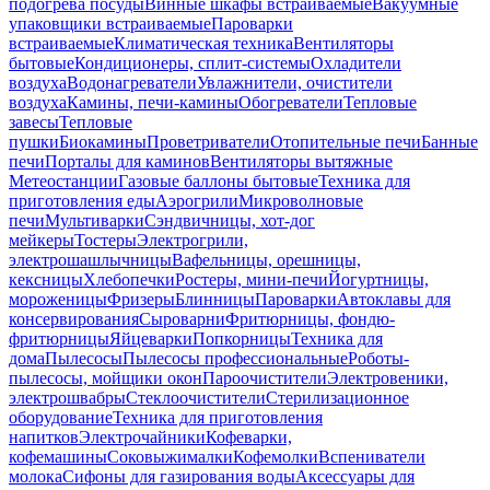
подогрева посуды
Винные шкафы встраиваемые
Вакуумные
упаковщики встраиваемые
Пароварки
встраиваемые
Климатическая техника
Вентиляторы
бытовые
Кондиционеры, сплит-системы
Охладители
воздуха
Водонагреватели
Увлажнители, очистители
воздуха
Камины, печи-камины
Обогреватели
Тепловые
завесы
Тепловые
пушки
Биокамины
Проветриватели
Отопительные печи
Банные
печи
Порталы для каминов
Вентиляторы вытяжные
Метеостанции
Газовые баллоны бытовые
Техника для
приготовления еды
Аэрогрили
Микроволновые
печи
Мультиварки
Сэндвичницы, хот-дог
мейкеры
Тостеры
Электрогрили,
электрошашлычницы
Вафельницы, орешницы,
кексницы
Хлебопечки
Ростеры, мини-печи
Йогуртницы,
мороженицы
Фризеры
Блинницы
Пароварки
Автоклавы для
консервирования
Сыроварни
Фритюрницы, фондю-
фритюрницы
Яйцеварки
Попкорницы
Техника для
дома
Пылесосы
Пылесосы профессиональные
Роботы-
пылесосы, мойщики окон
Пароочистители
Электровеники,
электрошвабры
Стеклоочистители
Стерилизационное
оборудование
Техника для приготовления
напитков
Электрочайники
Кофеварки,
кофемашины
Соковыжималки
Кофемолки
Вспениватели
молока
Сифоны для газирования воды
Аксессуары для