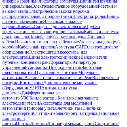
анкеры
Карабины
Фиксаторы арматуры
Шплинты
Пружины
универсальные
Электромонтажное оборудование
Розетки и
выключатели
Электрические звонки
Коробки
распределительные и подрозетники
Электропатроны
Вилки,
штепсели
Заземление
Электромонтажные
изделия
Клеммы
Средства диэлектрические
Трубки
термоусаживаемые
Изолирующие зажимы
Кабель и системы
для прокладки
Короба, трубы, металлорукав
Силовой
кабель
Наконечники, гильзы кабельные
Аксессуары для труб,
коробов
Кабельный крепеж
Арматура СИП
Электрощитовое
оборудование
Электрощиты
Аксессуары для
электрощита
Шины электротехнические
Выключатели
путевые, концевые
Трансформаторы
Аппаратура
управления
Рубильники
Предохранители
Частотные
преобразователи
Пускатели магнитные
Модульная
автоматика
Выключатели автоматические
Реле
Выключатели
нагрузки
Контакторы
Дополнительное модульное
оборудование
УЗИП
Автоматика пуска
двигателя
Дифференциальные
автоматы
УЗО
Конденсаторы
Комплексная защита
электродвигателей
Аксессуары для модульной
автоматики
Приборы учета
Счетчики газа
Счетчики
электроэнергии
Счетчики воды
Ремонт и отделка
Напольные
покрытия и
плитка
Плитка
Ламинат
Линолеум
Керамогранит
Спортивные