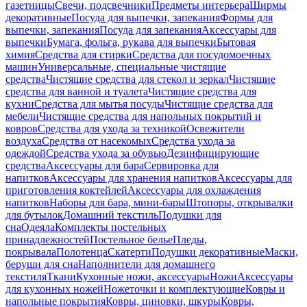
газетницы
Свечи, подсвечники
Предметы интерьера
Ширмы
декоративные
Посуда для выпечки, запекания
Формы для
выпечки, запекания
Посуда для запекания
Аксессуары для
выпечки
Бумага, фольга, рукава для выпечки
Бытовая
химия
Средства для стирки
Средства для посудомоечных
машин
Универсальные, специальные чистящие
средства
Чистящие средства для стекол и зеркал
Чистящие
средства для ванной и туалета
Чистящие средства для
кухни
Средства для мытья посуды
Чистящие средства для
мебели
Чистящие средства для напольных покрытий и
ковров
Средства для ухода за техникой
Освежители
воздуха
Средства от насекомых
Средства ухода за
одеждой
Средства ухода за обувью
Дезинфицирующие
средства
Аксессуары для бара
Сервировка для
напитков
Аксессуары для хранения напитков
Аксессуары для
приготовления коктейлей
Аксессуары для охлаждения
напитков
Наборы для бара, мини-бары
Штопоры, открывалки
для бутылок
Домашний текстиль
Подушки для
сна
Одеяла
Комплекты постельных
принадлежностей
Постельное белье
Пледы,
покрывала
Полотенца
Скатерти
Подушки декоративные
Маски,
беруши для сна
Наполнители для домашнего
текстиля
Ткани
Кухонные ножи, аксессуары
Ножи
Аксессуары
для кухонных ножей
Ножеточки и комплектующие
Ковры и
напольные покрытия
Ковры, циновки, шкуры
Ковры,