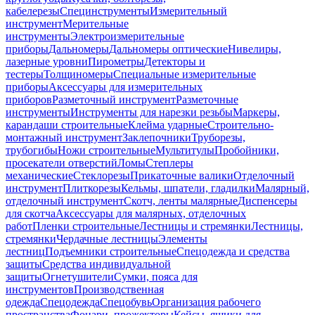
кабелерезы
Специнструменты
Измерительный
инструмент
Мерительные
инструменты
Электроизмерительные
приборы
Дальномеры
Дальномеры оптические
Нивелиры,
лазерные уровни
Пирометры
Детекторы и
тестеры
Толщиномеры
Специальные измерительные
приборы
Аксессуары для измерительных
приборов
Разметочный инструмент
Разметочные
инструменты
Инструменты для нарезки резьбы
Маркеры,
карандаши строительные
Клейма ударные
Строительно-
монтажный инструмент
Заклепочники
Труборезы,
трубогибы
Ножи строительные
Мультитулы
Пробойники,
просекатели отверстий
Ломы
Степлеры
механические
Стеклорезы
Прикаточные валики
Отделочный
инструмент
Плиткорезы
Кельмы, шпатели, гладилки
Малярный,
отделочный инструмент
Скотч, ленты малярные
Диспенсеры
для скотча
Аксессуары для малярных, отделочных
работ
Пленки строительные
Лестницы и стремянки
Лестницы,
стремянки
Чердачные лестницы
Элементы
лестниц
Подъемники строительные
Спецодежда и средства
защиты
Средства индивидуальной
защиты
Огнетушители
Сумки, пояса для
инструментов
Производственная
одежда
Спецодежда
Спецобувь
Организация рабочего
пространства
Фонари, прожекторы
Кейсы, ящики для