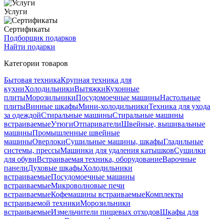
Услуги
Сертификаты
Подборщик подарков
Найти подарки
Категории товаров
Бытовая техника
Крупная техника для
кухни
Холодильники
Вытяжки
Кухонные
плиты
Морозильники
Посудомоечные машины
Настольные
плиты
Винные шкафы
Мини-холодильники
Техника для ухода
за одеждой
Стиральные машины
Стиральные машины
встраиваемые
Утюги
Отпариватели
Швейные, вышивальные
машины
Промышленные швейные
машины
Оверлоки
Сушильные машины, шкафы
Гладильные
системы, прессы
Машинки для удаления катышков
Сушилки
для обуви
Встраиваемая техника, оборудование
Варочные
панели
Духовые шкафы
Холодильники
встраиваемые
Посудомоечные машины
встраиваемые
Микроволновые печи
встраиваемые
Кофемашины встраиваемые
Комплекты
встраиваемой техники
Морозильники
встраиваемые
Измельчители пищевых отходов
Шкафы для