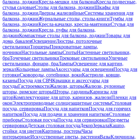
балкона, лоджии
Кресла-мешки для балкона
Кресла подвесные,
стулья садовые
Столы для балкона, лоджии
Шкафы для
балкона, лоджии
Дверцы жалюзийные
Системы хранения для
балкона, лоджии
Журнальные столы, столы-книги
Тумбы для
балкона, лоджии
Кресла-качалки, кресла-маятники
Стулья для
балкона, лоджии
Кресла, пуфы для балкона,
лоджии
Компактные столы для балкона, лоджии
Товары для
дома, бакалея
Освещение
Люстры, потолочные
светильники
Торшеры
Прикроватные лампы,
ночники
Настольные лампы
Споты
Настенные светильники,
бра
Точечные светильники
Трековые светильники
Уличные
светильники, фонари, бра
Лампы
Освещение для картин,
зеркал
Кольцевые лампы
Аксессуары для освещения
Посуда для
готовки
Сковороды, сотейники, воки
Кастрюли, ковши,
казаны
Посуда для СВЧ
Крышки и аксессуары для
посуды
Гастроемкости
Жалюзи, шторы
Жалюзи, рулонные
шторы, римские шторы
Шторы, гардины
Карнизы для
штор
Комплектующие для штор, карнизов, жалюзи
Пленки для
окон
Электроприводные солнцезащитные системы
Столовая
посуда, сервировка
Посуда для напитков
Посуда для горячих
напитков
Посуда для подачи и хранения напитков
Столовые
приборы
Столовая посуда
Посуда для сервировки
Предметы
сервировки
Детская столовая посуда
Декор
Зеркала
Кашпо,
стойки для цветов
Картины, постеры
Часы
интерьерные
Искусственные цветы, растения
Вазы
Ключницы,