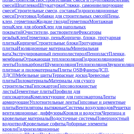
смеси
Шпатлевки
Штукатурки
Стяжки, самонивелирующие
смеси
Строительные смеси, составы
Гидроизоляционные
смеси
Грунтовки
Добавки для строительных смесей
Пены,
клеи, герметики
Жидкие гвозди
Герметики
Монтажная
пена
Клеи для обоев
Клеи для напольных
покрытий
Очистители, растворители
Фиксаторы
резьбы
Клеи
Герметики, пены
Кирпичи, блоки, тротуарная
плитка
Кирпичи
Строительные блоки
Тротуарная
плитка
Изоляционные материалы
Минеральная
вата
Экструдированный пенополистирол
Пенопласт
Пленки,
мембраны
Отражающая теплоизоляция
Гидроизоляционные
ленты
Поликарбонат
Шумоизоляция
Теплоизоляция
Звукоизоляц
плитные и пиломатериалы
Плиты OSB
Фанера
ДСП,
ЛДСП
Мебельные щиты
Террасные доски
Древесные
плиты
Пиломатериалы
Материалы для сухого
строительства
Гипсокартон
Гипсоволокнистые
листы
Цементные плиты
Профили для
гипсокартона
Комплектующие для гипсокартона
Ленты
армирующие
Уплотнительные ленты
Гипсовые и цементные
плиты
Вентиляторы вытяжные
Системы воздуховодов
Решетки
вентиляционные, диффузоры
Кровля и водосток
Черепица и
кровельные материалы
Водосточные системы
Поверхностный
водоотвод
Кровельные софиты
Доборные элементы
кровли
Гидроизоляционные