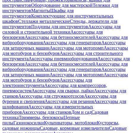
инструментов
Оборудование для мастерской
Тележки для
инструментов
Магниты
Шкафы для
инструментов
Комплектующие для инструментальных
шкафов
Стеллажи металлические
Стенды, держатели для
инструментов
Поддоны для инструментов
Аксессуары для
силовой и строительной техники
Аксессуары для
бензорезов
Аксессуары для бетоносмесителей
Аксессуары для
виброоборудования
Аксессуары для генераторов
Аксессуары
для затирочных машин
Аксессуары для мотопомп
Аксессуары
для мотобуров и бензобуров
Аксессуары для строительного
инструмента
Аксессуары пневмооборудования
Аксессуары для
бензорезов
Аксессуары для бетоносмесителей
Аксессуары для
виброоборудования
Аксессуары для генераторов
Аксессуары
для затирочных машин
Аксессуары для мотопомп
Аксессуары
для мотобуров и бензобуров
Аксессуары для
электроинструмента
Аксессуары для компрессоров,
пневмосистем
Аксессуары для сварки, пайки
Аксессуары для
станков
Аксессуары для стружкоотсосов
Аксессуары для
бурения и сверления
Аксессуары для резания
Аксессуары для
шлифования
Аксессуары для измерительных
приборов
Аксессуары для станков
Дом и сад
Садовая
техника
Триммеры, бензокосы
Цепные
пилы
Газонокосилки
Культиваторы, мотоблоки
Кусторезы,
садовые ножницы
Садовые, кормовые измельчители
Садовые