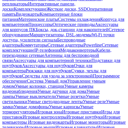
репликаторы
Интерактивные панели,
доски
Комплектующие
Жесткие диски, SSD
Оперативная
память
Видеокарты
Компьютерные блоки
питания
Материнские платы
Системы охлаждения
Корпуса для
компьютеров
Процессоры
Оптические приводы
Аксессуары
для корпусов ПК
Боксы, док-станции для накопителей
Сетевое
оборудование
Маршрутизаторы, DSL-модемы
Wi-Fi точки
доступа, усилители сигнала
Беспроводные
адаптеры
Коммутаторы
Сетевые адаптеры
Powerline
Сетевые
комплектующие
IP-телефония
Медиаконвертеры
Кабели,
переходники сетевые
Антенны для беспроводной
связи
Аксессуары для компьютерной техники
Подставки для
ноутбуков
Аксессуары для ноутбуков
Очки для
компьютера
Рюкзаки для ноутбуков
Сумки, чехлы для
ноутбуков
Средства для ухода за электроникой
Программное
обеспечение
Система Умный дом
Управление умным
домом
Умные колонки, станции
Умные камеры
видеонаблюдения
Умные датчики для дома
Умные
лампы
Умные выключатели
Умные розетки
Умные
светильники
Умные светодиодные ленты
Умные реле
Умные
замки
Умные домофоны
Умные карнизы
Умные
терморегуляторы
Игровая зона
Игровые приставки
Игры для
приставок
Игровые контроллеры
Игровые ноутбуки
Игровые
компьютеры
Игровые видеокарты
Игровые мониторы
Игровые
телевизоры
Игровые мыши
Игровые клавиатуры
Игровые