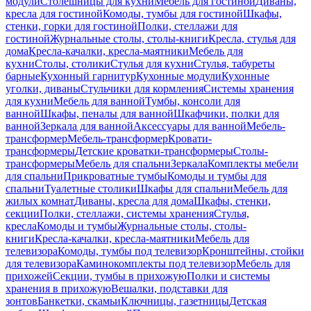
модули
Столешницы для кухни
Мебель для гостиной
Диваны,
кресла для гостиной
Комоды, тумбы для гостиной
Шкафы,
стенки, горки для гостиной
Полки, стеллажи для
гостиной
Журнальные столы, столы-книги
Кресла, стулья для
дома
Кресла-качалки, кресла-маятники
Мебель для
кухни
Столы, столики
Стулья для кухни
Стулья, табуреты
барные
Кухонный гарнитур
Кухонные модули
Кухонные
уголки, диваны
Стульчики для кормления
Системы хранения
для кухни
Мебель для ванной
Тумбы, консоли для
ванной
Шкафы, пеналы для ванной
Шкафчики, полки для
ванной
Зеркала для ванной
Аксессуары для ванной
Мебель-
трансформер
Мебель-трансформер
Кровати-
трансформеры
Детские кроватки-трансформеры
Столы-
трансформеры
Мебель для спальни
Зеркала
Комплекты мебели
для спальни
Прикроватные тумбы
Комоды и тумбы для
спальни
Туалетные столики
Шкафы для спальни
Мебель для
жилых комнат
Диваны, кресла для дома
Шкафы, стенки,
секции
Полки, стеллажи, системы хранения
Стулья,
кресла
Комоды и тумбы
Журнальные столы, столы-
книги
Кресла-качалки, кресла-маятники
Мебель для
телевизора
Комоды, тумбы под телевизор
Кронштейны, стойки
для телевизора
Каминокомплекты под телевизор
Мебель для
прихожей
Секции, тумбы в прихожую
Полки и системы
хранения в прихожую
Вешалки, подставки для
зонтов
Банкетки, скамьи
Ключницы, газетницы
Детская