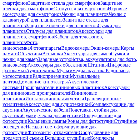
смартфонов
Защитные стекла для смартфонов
Защитные
пленки для смартфонов
Стилусы для смартфонов
Игровые
аксессуары для смартфонов
Чехлы для планшетов
Чехлы с
клавиатурой для планшетов
Защитные стекла для
планшетов
Защитные пленки для планшетов
Сумки для
планшетов
Стилусы для планшетов
Аксессуары для
планшетов, смартфонов
Кабели для телефонов,
планшетов
Фото,
видеосъемка
Фотоаппараты
Видеокамеры
Экшн-камеры
Карты
памяти
Объективы
Вспышки
Аксессуары для камер
Сумки и
чехлы для камер
Зарядные устройства, аккумуляторы для фото,
видеокамер
Аксессуары для объективов
Штативы
Цифровые
фоторамки
Аудиотехника
Мультимедиа акустика
Радиочасы,
метеостанции
Радиоприемники
Музыкальные
центры
Домашние кинотеатры
Акустические
системы
Проигрыватели виниловых пластинок
Аксессуары
для виниловых проигрывателей
Виниловые
пластинки
Инсталляционная акустика
Трансляционные
усилители
Аксессуары для аудиотехники
Комплектующие для
акустики
Акустические кабели
Подставки, стойки для
акустики
Сумки, чехлы для акустики
Оборудование для
фотостудии
Кольцевые лампы
Фоны для фотостудии
Студийное
освещение
Насадки светоформирующие для
фотостудии
Фотозонты, отражатели
Оборудование для
предметной съемки
Вспышки студийные
Комплекты