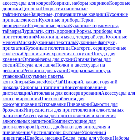
аксессуары для ковров
Коврики, наборы ковриков
Ковровые
дорожки
Циновки
Покрытия напольные
тафтинговые
Защитные, грязезащитные коврики
Кухонные
принадлежности
Кухонные приборы
Терки,
овощерезки
Разделочные доски
Кухонные термометры,
таймеры
Дуршлаги, сита, воронки
Формы, приборы для
приготовления
Молотки для мяса, тендерайзеры
Кухонные
мелочи
Миски
Кухонный текстиль
Кухонные фартуки,
прихватки
Кухонные полотенца
Скатерти, сервировочные
салфетки
Организация хранения на кухне
Посуда для
хранения
Органайзеры для кухни
Органайзеры для
специй
Посуда для ланча
Полки и аксессуары на
рейлинги
Рейлинги для кухни
Одноразовая посуда,
упаковка
Вакуумные пакеты,
контейнеры
Бакалея
Кофе
Чай
Цикорий, какао, горячий
шоколад
Сиропы и топпинги
Консервирование и
дистилляция
Автоклавы для консервирования
Аксессуары для
консервирования
Приспособления для
консервирования
Открывалки
Пивоварни
Емкости для
брожения
Ингредиенты для приготовления алкогольных
напитков
Аксессуары для приготовления и хранения
алкогольных напитков
Комплектующие для
дистилляторов
Прессы, дробилки для виноделия и
пивоварения
Дистилляторы бытовые
Уборочный
инвентарь
Швабры, насадки
Ведра, тазы для уборки
Наборы