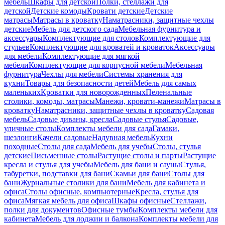
мебель
Шкафы для детской
Полки, стеллажи для
детской
Детские комоды
Кровати детские
Детские
матрасы
Матрасы в кроватку
Наматрасники, защитные чехлы
детские
Мебель для детского сада
Мебельная фурнитура и
аксессуары
Комплектующие для столов
Комплектующие для
стульев
Комплектующие для кроватей и кроваток
Аксессуары
для мебели
Комплектующие для мягкой
мебели
Комплектующие для корпусной мебели
Мебельная
фурнитура
Чехлы для мебели
Системы хранения для
кухни
Товары для безопасности детей
Мебель для самых
маленьких
Кроватки для новорожденных
Пеленальные
столики, комоды, матрасы
Манежи, кровати-манежи
Матрасы в
кроватку
Наматрасники, защитные чехлы в кроватку
Садовая
мебель
Садовые диваны, кресла
Садовые стулья
Садовые,
уличные столы
Комплекты мебели для сада
Гамаки,
шезлонги
Качели садовые
Надувная мебель
Кухни
походные
Столы для сада
Мебель для учебы
Столы, стулья
детские
Письменные столы
Растущие столы и парты
Растущие
кресла и стулья для учебы
Мебель для бани и сауны
Стулья,
табуретки, подставки для бани
Скамьи для бани
Столы для
бани
Журнальные столики для бани
Мебель для кабинета и
офиса
Столы офисные, компьютерные
Кресла, стулья для
офиса
Мягкая мебель для офиса
Шкафы офисные
Стеллажи,
полки для документов
Офисные тумбы
Комплекты мебели для
кабинета
Мебель для лоджии и балкона
Комплекты мебели для