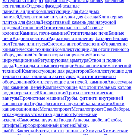
материалы
Шифер
Профнастил
Рулонная кровля
Кровельная
вентиляция
Отделка фасада
Фасадные
панели
Сайдинг
Комплектующие для фасадных
панелей
Декоративные штукатурки для фасада
Клинкерная
плитка для фасада
Декоративный камень для наружной
отделки
Отопление
Отопительные котлы
Газовые
колонки
Камины, печи-камины
Отопительные печи
Банные
печи
Водонагреватели
Радиаторы отопления, батареи
Теплый
пол
Теплые плинтусы
Системы антиобледенения
Управление
климатической техникой
Комплектующие для отопительного
оборудования
Стабилизаторы напряжения
Насосы
циркуляционные
Регулирующая арматура
Отвод и подвод
воды
Дымоходы и комплектующие
Управление климатической
техникой
Комплектующие для радиаторов
Комплектующие для
теплого пола
Топливо и аксессуары для отопительного
оборудования
Комплектующие для печей, каминов
Аксессуары
для каминов, печей
Комплектующие для отопительных котлов,
водонагревателей
Канализация
Тросы сантехнические,
вантузы
Прочистные машины
Трубы, фитинги внутренней
канализации
Трубы, фитинги наружной канализации
Люки
канализационные
Металлопрокат
Металлопрокат
Сваи
Заборы,
ограждения
Автоматика для ворот
Крепежные
изделия
Саморезы, шурупы
Гвозди
Анкеры, дюбели
Скобы,
штифты
Перфорированный крепеж
Гайки,
шайбы
Заклепки
Болты, винты, шпильки
Хомуты
Химические