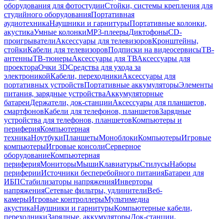
оборудования для фотостудии
Стойки, системы крепления для
студийного оборудования
Портативная
аудиотехника
Наушники и гарнитуры
Портативные колонки,
акустика
Умные колонки
MP3-плееры
Диктофоны
CD-
проигрыватели
Аксессуары для телевизоров
Кронштейны,
стойки
Кабели для телевизоров
Подписки на видеосервисы
ТВ-
антенны
ТВ-тюнеры
Аксессуары для ТВ
Аксессуары для
проектора
Очки 3D
Средства для ухода за
электроникой
Кабели, переходники
Аксессуары для
портативных устройств
Портативные аккумуляторы
Элементы
питания, зарядные устройства
Аккумуляторные
батареи
Держатели, док-станции
Аксессуары для планшетов,
смартфонов
Кабели для телефонов, планшетов
Зарядные
устройства для телефонов, планшетов
Компьютеры и
периферия
Компьютерная
техника
Ноутбуки
Планшеты
Моноблоки
Компьютеры
Игровые
компьютеры
Игровые консоли
Серверное
оборудование
Компьютерная
периферия
Мониторы
Мыши
Клавиатуры
Стилусы
Наборы
периферии
Источники бесперебойного питания
Батареи для
ИБП
Стабилизаторы напряжения
Инверторы
напряжения
Сетевые фильтры, удлинители
Веб-
камеры
Игровые контроллеры
Мультимедиа
акустика
Наушники и гарнитуры
Компьютерные кабели,
переходники
Зарядные, аккумуляторы
Док-станции,