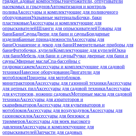
грядки
Садовые компостеры
Уничтожители, отпугиватели
насекомых и грызунов
Автоматизация и контроль
полива
Аксессуары и комплектующие для поливочного
оборудования
Укрывные материалы
Бочки, баки
пластиковые
Аксессуары и комплектующие для
опрыскивателей
Шланги для опрыскивателей
Товары для
бани
Бани
Сауны
Двери для бани и сауны
Бондарные
изделия
Банные принадлежности
Аксессуары для
бани
Оснащение и декор для бани
Измерительные приборы для
бани
Фитобочки, купели
Комплектующие для купелей
Окна
для бани
Мебель для бани и сауны
Ручки дверные для бани и
сауны
Эфирные масла
Спа-бассейны с
гидромассажем
Аксессуары и комплектующие для садовой
техники
Навесное оборудование
Двигатели для
мотоблоков
Прицепы для мотоблоков,
минитракторов
Аксессуары для газонной техники
Аксессуары
для цепных пил
Аксессуары для садовой техники
Аксессуары
для кусторезов, ножниц садовых
Моторные масла для садовой
техники
Аксессуары для аэратоторов и
скарификаторов
Аксессуары для культиваторов и
мотоблоков
Аксессуары для воздуходувок
Аксессуары для
газонокосилок
Аксессуары для бензокос и
триммеров
Аксессуары для моек высокого
давления
Аксессуары и комплектующие для
опрыскивателей
Запчасти для садовых