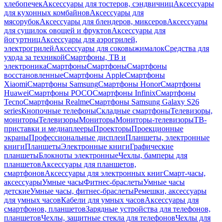
хлебопечек
Аксессуары для тостеров, сэндвичниц
Аксессуары
для кухонных комбайнов
Аксессуары для
мясорубок
Аксессуары для блендеров, миксеров
Аксессуары
для сушилок овощей и фруктов
Аксессуары для
йогуртниц
Аксессуары для аэрогрилей,
электрогрилей
Аксессуары для соковыжималок
Средства для
ухода за техникой
Смартфоны, ТВ и
электроника
Смартфоны
Смартфоны
Смартфоны
восстановленные
Смартфоны Apple
Смартфоны
Xiaomi
Смартфоны Samsung
Смартфоны Honor
Смартфоны
Huawei
Смартфоны POCO
Смартфоны Infinix
Смартфоны
Tecno
Смартфоны Realme
Смартфоны Samsung Galaxy S26
series
Кнопочные телефоны
Складные смартфоны
Телевизоры,
мониторы
Телевизоры
Мониторы
Мониторы-телевизоры
ТВ-
приставки и медиаплееры
Проекторы
Проекционные
экраны
Профессиональные дисплеи
Планшеты, электронные
книги
Планшеты
Электронные книги
Графические
планшеты
Блокноты электронные
Чехлы, бамперы для
планшетов
Аксессуары для планшетов,
смартфонов
Аксессуары для электронных книг
Смарт-часы,
аксессуары
Умные часы
Фитнес-браслеты
Умные часы
детские
Умные часы, фитнес-браслеты
Ремешки, аксессуары
для умных часов
Кабели для умных часов
Аксессуары для
смартфонов, планшетов
Зарядные устройства для телефонов,
планшетов
Чехлы, защитные стекла для телефонов
Чехлы для