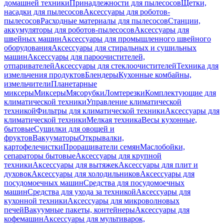
домашней техники
Принадлежности для пылесосов
Щетки,
насадки для пылесосов
Аксессуары для роботов-
пылесосов
Расходные материалы для пылесосов
Станции,
аккумуляторы для роботов-пылесосов
Аксессуары для
швейных машин
Аксессуары для промышленного швейного
оборудования
Аксессуары для стиральных и сушильных
машин
Аксессуары для пароочистителей,
отпаривателей
Аксессуары для стеклоочистителей
Техника для
измельчения продуктов
Блендеры
Кухонные комбайны,
измельчители
Планетарные
миксеры
Миксеры
Мясорубки
Ломтерезки
Комплектующие для
климатической техники
Управление климатической
техникой
Фильтры для климатической техники
Аксессуары для
климатической техники
Мелкая техника
Весы кухонные,
бытовые
Сушилки для овощей и
фруктов
Вакууматоры
Открывалки,
картофелечистки
Проращиватели семян
Маслобойки,
сепараторы бытовые
Аксессуары для крупной
техники
Аксессуары для вытяжек
Аксессуары для плит и
духовок
Аксессуары для холодильников
Аксессуары для
посудомоечных машин
Средства для посудомоечных
машин
Средства для ухода за техникой
Аксессуары для
кухонной техники
Аксессуары для микроволновых
печей
Вакуумные пакеты, контейнеры
Аксессуары для
кофемашин
Аксессуары для мультиварок,