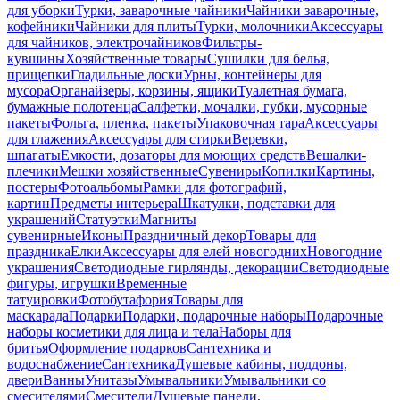
для уборки
Турки, заварочные чайники
Чайники заварочные,
кофейники
Чайники для плиты
Турки, молочники
Аксессуары
для чайников, электрочайников
Фильтры-
кувшины
Хозяйственные товары
Сушилки для белья,
прищепки
Гладильные доски
Урны, контейнеры для
мусора
Органайзеры, корзины, ящики
Туалетная бумага,
бумажные полотенца
Салфетки, мочалки, губки, мусорные
пакеты
Фольга, пленка, пакеты
Упаковочная тара
Аксессуары
для глажения
Аксессуары для стирки
Веревки,
шпагаты
Емкости, дозаторы для моющих средств
Вешалки-
плечики
Мешки хозяйственные
Сувениры
Копилки
Картины,
постеры
Фотоальбомы
Рамки для фотографий,
картин
Предметы интерьера
Шкатулки, подставки для
украшений
Статуэтки
Магниты
сувенирные
Иконы
Праздничный декор
Товары для
праздника
Елки
Аксессуары для елей новогодних
Новогодние
украшения
Светодиодные гирлянды, декорации
Светодиодные
фигуры, игрушки
Временные
татуировки
Фотобутафория
Товары для
маскарада
Подарки
Подарки, подарочные наборы
Подарочные
наборы косметики для лица и тела
Наборы для
бритья
Оформление подарков
Сантехника и
водоснабжение
Сантехника
Душевые кабины, поддоны,
двери
Ванны
Унитазы
Умывальники
Умывальники со
смесителями
Смесители
Душевые панели,