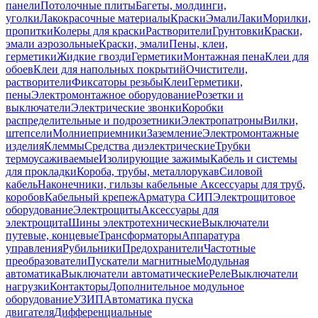
панели
Потолочные плиты
Багеты, молдинги,
уголки
Лакокрасочные материалы
Краски
Эмали
Лаки
Морилки,
пропитки
Колеры для краски
Растворители
Грунтовки
Краски,
эмали аэрозольные
Краски, эмали
Пены, клеи,
герметики
Жидкие гвозди
Герметики
Монтажная пена
Клеи для
обоев
Клеи для напольных покрытий
Очистители,
растворители
Фиксаторы резьбы
Клеи
Герметики,
пены
Электромонтажное оборудование
Розетки и
выключатели
Электрические звонки
Коробки
распределительные и подрозетники
Электропатроны
Вилки,
штепсели
Молниеприемники
Заземление
Электромонтажные
изделия
Клеммы
Средства диэлектрические
Трубки
термоусаживаемые
Изолирующие зажимы
Кабель и системы
для прокладки
Короба, трубы, металлорукав
Силовой
кабель
Наконечники, гильзы кабельные
Аксессуары для труб,
коробов
Кабельный крепеж
Арматура СИП
Электрощитовое
оборудование
Электрощиты
Аксессуары для
электрощита
Шины электротехнические
Выключатели
путевые, концевые
Трансформаторы
Аппаратура
управления
Рубильники
Предохранители
Частотные
преобразователи
Пускатели магнитные
Модульная
автоматика
Выключатели автоматические
Реле
Выключатели
нагрузки
Контакторы
Дополнительное модульное
оборудование
УЗИП
Автоматика пуска
двигателя
Дифференциальные