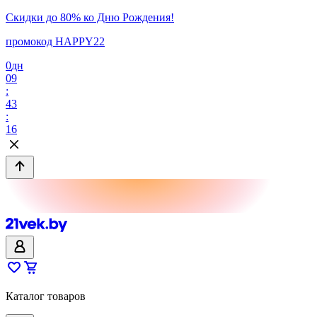
Скидки до 80% ко Дню Рождения!
промокод HAPPY22
0
дн
09
:
43
:
16
Каталог товаров