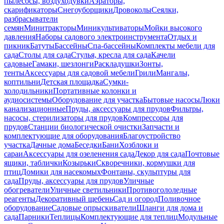
пылесосы, воздуходувки
Аэраторы,
скарификаторы
Снегоуборщики
Дровоколы
Сеялки,
разбрасыватели
семян
Минитракторы
Миникультиваторы
Мойки высокого
давления
Наборы садового электроинструмента
Отдых и
пикник
Батуты
Бассейны
Спа-бассейны
Комплекты мебели для
сада
Столы для сада
Стулья, кресла для сада
Качели
садовые
Гамаки, шезлонги
Раскладушки
Зонты,
тенты
Аксессуары для садовой мебели
Грили
Мангалы,
коптильни
Детская площадка
Сумки-
холодильники
Портативные колонки и
аудиосистемы
Оборудование для участка
Бытовые насосы
Люки
канализационные
Пруды, аксессуары для прудов
Фильтры,
насосы, стерилизаторы для прудов
Компрессоры для
прудов
Станции биологической очистки
Запчасти и
комплектующие для оборудования
Благоустройство
участка
Дачные дома
Беседки
Бани
Хозблоки и
сараи
Аксессуары для озеленения сада
Декор для сада
Почтовые
ящики, таблички
Козырьки
Скворечники, кормушки для
птиц
Домики для насекомых
Фонтаны, скульптуры для
сада
Пруды, аксессуары для прудов
Уличные
обогреватели
Уличные светильники
Противогололедные
реагенты
Декоративный щебень
Сад и огород
Поливочное
оборудование
Садовые опрыскиватели
Шланги для дома и
сада
Парники
Теплицы
Комплектующие для теплиц
Модульные