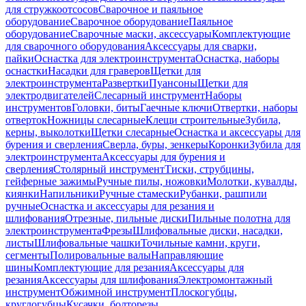
для стружкоотсосов
Сварочное и паяльное
оборудование
Сварочное оборудование
Паяльное
оборудование
Сварочные маски, аксессуары
Комплектующие
для сварочного оборудования
Аксессуары для сварки,
пайки
Оснастка для электроинструмента
Оснастка, наборы
оснастки
Насадки для граверов
Щетки для
электроинструмента
Развертки
Пуансоны
Щетки для
электродвигателей
Слесарный инструмент
Наборы
инструментов
Головки, биты
Гаечные ключи
Отвертки, наборы
отверток
Ножницы слесарные
Клещи строительные
Зубила,
керны, выколотки
Щетки слесарные
Оснастка и аксессуары для
бурения и сверления
Сверла, буры, зенкеры
Коронки
Зубила для
электроинструмента
Аксессуары для бурения и
сверления
Столярный инструмент
Тиски, струбцины,
гейферные зажимы
Ручные пилы, ножовки
Молотки, кувалды,
киянки
Напильники
Ручные стамески
Рубанки, рашпили
ручные
Оснастка и аксессуары для резания и
шлифования
Отрезные, пильные диски
Пильные полотна для
электроинструмента
Фрезы
Шлифовальные диски, насадки,
листы
Шлифовальные чашки
Точильные камни, круги,
сегменты
Полировальные валы
Направляющие
шины
Комплектующие для резания
Аксессуары для
резания
Аксессуары для шлифования
Электромонтажный
инструмент
Обжимной инструмент
Плоскогубцы,
круглогубцы
Кусачки, болторезы,