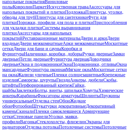
напольные покрытия
Виниловые
полы
Ковролин
Паркет
Искусственная трава
Аксессуары для
напольных покрытий и плитки
Подложка
Плинтусы, уголки,
обводы для труб
Плинтусы для сантехники
Фуги для
плитки
Порожки, профили для пола и плитки
Приспособления
для укладки плитки
Системы выравнивания
плитки
Аксессуары для напольных
покрытий
Реставрационные материалы
Двери и арки
Двери
входные
Двери межкомнатные
Арки межкомнатные
Москитные
сетки
Двери для бани и сауны
Коробки и
фурнитура
Наличники, коробки, доборы
Ручки дверные
Замки
дверные
Петли дверные
Фурнитура дверная
Доводчики
дверные
Окна и подоконники
Окна
Подоконники, отливы
Окна
мансардные
Фурнитура оконная
Мягкие окна
Москитные сетки
на окна
Жалюзи уличные
Пленки солнцезащитные
Крепежные
изделия
Саморезы, шурупы
Гвозди
Анкеры, дюбели
Скобы,
штифты
Перфорированный крепеж
Гайки,
шайбы
Заклепки
Болты, винты, шпильки
Хомуты
Химические
анкеры
Карабины
Фиксаторы арматуры
Шплинты
Пружины
универсальные
Отделка стен
Обои
Жидкие
обои
Фотообои
Штукатурки декоративные
Декоративный
камень
Скинали
Пленки самоклеящиеся
Армирующие
сетки
Стеновые панели
Уголки, маяки,
профили
Вагонка
Стеклохолсты, флизелин
Экраны для
радиаторов
Отделка потолка
Потолочные системы
Потолочные