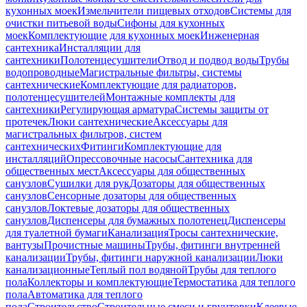
кухонных моек
Измельчители пищевых отходов
Системы для
очистки питьевой воды
Сифоны для кухонных
моек
Комплектующие для кухонных моек
Инженерная
сантехника
Инсталляции для
сантехники
Полотенцесушители
Отвод и подвод воды
Трубы
водопроводные
Магистральные фильтры, системы
сантехнические
Комплектующие для радиаторов,
полотенцесушителей
Монтажные комплекты для
сантехники
Регулирующая арматура
Системы защиты от
протечек
Люки сантехнические
Аксессуары для
магистральных фильтров, систем
сантехнических
Фитинги
Комплектующие для
инсталляций
Опрессовочные насосы
Сантехника для
общественных мест
Аксессуары для общественных
санузлов
Сушилки для рук
Дозаторы для общественных
санузлов
Сенсорные дозаторы для общественных
санузлов
Локтевые дозаторы для общественных
санузлов
Диспенсеры для бумажных полотенец
Диспенсеры
для туалетной бумаги
Канализация
Тросы сантехнические,
вантузы
Прочистные машины
Трубы, фитинги внутренней
канализации
Трубы, фитинги наружной канализации
Люки
канализационные
Теплый пол водяной
Трубы для теплого
пола
Коллекторы и комплектующие
Термостатика для теплого
пола
Автоматика для теплого
пола
Строительство
Строительные смеси и грунтовки
Клеевые