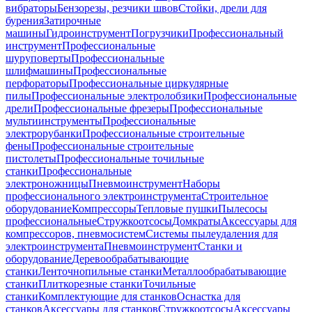
вибраторы
Бензорезы, резчики швов
Стойки, дрели для
бурения
Затирочные
машины
Гидроинструмент
Погрузчики
Профессиональный
инструмент
Профессиональные
шуруповерты
Профессиональные
шлифмашины
Профессиональные
перфораторы
Профессиональные циркулярные
пилы
Профессиональные электролобзики
Профессиональные
дрели
Профессиональные фрезеры
Профессиональные
мультиинструменты
Профессиональные
электрорубанки
Профессиональные строительные
фены
Профессиональные строительные
пистолеты
Профессиональные точильные
станки
Профессиональные
электроножницы
Пневмоинструмент
Наборы
профессионального электроинструмента
Строительное
оборудование
Компрессоры
Тепловые пушки
Пылесосы
профессиональные
Стружкоотсосы
Домкраты
Аксессуары для
компрессоров, пневмосистем
Системы пылеудаления для
электроинструмента
Пневмоинструмент
Станки и
оборудование
Деревообрабатывающие
станки
Ленточнопильные станки
Металлообрабатывающие
станки
Плиткорезные станки
Точильные
станки
Комплектующие для станков
Оснастка для
станков
Аксессуары для станков
Стружкоотсосы
Аксессуары