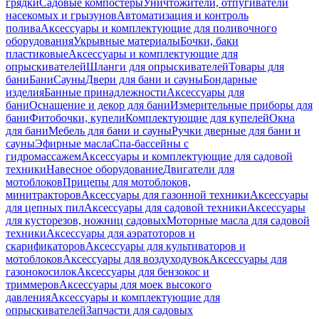
грядки
Садовые компостеры
Уничтожители, отпугиватели
насекомых и грызунов
Автоматизация и контроль
полива
Аксессуары и комплектующие для поливочного
оборудования
Укрывные материалы
Бочки, баки
пластиковые
Аксессуары и комплектующие для
опрыскивателей
Шланги для опрыскивателей
Товары для
бани
Бани
Сауны
Двери для бани и сауны
Бондарные
изделия
Банные принадлежности
Аксессуары для
бани
Оснащение и декор для бани
Измерительные приборы для
бани
Фитобочки, купели
Комплектующие для купелей
Окна
для бани
Мебель для бани и сауны
Ручки дверные для бани и
сауны
Эфирные масла
Спа-бассейны с
гидромассажем
Аксессуары и комплектующие для садовой
техники
Навесное оборудование
Двигатели для
мотоблоков
Прицепы для мотоблоков,
минитракторов
Аксессуары для газонной техники
Аксессуары
для цепных пил
Аксессуары для садовой техники
Аксессуары
для кусторезов, ножниц садовых
Моторные масла для садовой
техники
Аксессуары для аэратоторов и
скарификаторов
Аксессуары для культиваторов и
мотоблоков
Аксессуары для воздуходувок
Аксессуары для
газонокосилок
Аксессуары для бензокос и
триммеров
Аксессуары для моек высокого
давления
Аксессуары и комплектующие для
опрыскивателей
Запчасти для садовых