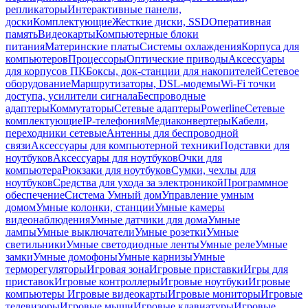
репликаторы
Интерактивные панели,
доски
Комплектующие
Жесткие диски, SSD
Оперативная
память
Видеокарты
Компьютерные блоки
питания
Материнские платы
Системы охлаждения
Корпуса для
компьютеров
Процессоры
Оптические приводы
Аксессуары
для корпусов ПК
Боксы, док-станции для накопителей
Сетевое
оборудование
Маршрутизаторы, DSL-модемы
Wi-Fi точки
доступа, усилители сигнала
Беспроводные
адаптеры
Коммутаторы
Сетевые адаптеры
Powerline
Сетевые
комплектующие
IP-телефония
Медиаконвертеры
Кабели,
переходники сетевые
Антенны для беспроводной
связи
Аксессуары для компьютерной техники
Подставки для
ноутбуков
Аксессуары для ноутбуков
Очки для
компьютера
Рюкзаки для ноутбуков
Сумки, чехлы для
ноутбуков
Средства для ухода за электроникой
Программное
обеспечение
Система Умный дом
Управление умным
домом
Умные колонки, станции
Умные камеры
видеонаблюдения
Умные датчики для дома
Умные
лампы
Умные выключатели
Умные розетки
Умные
светильники
Умные светодиодные ленты
Умные реле
Умные
замки
Умные домофоны
Умные карнизы
Умные
терморегуляторы
Игровая зона
Игровые приставки
Игры для
приставок
Игровые контроллеры
Игровые ноутбуки
Игровые
компьютеры
Игровые видеокарты
Игровые мониторы
Игровые
телевизоры
Игровые мыши
Игровые клавиатуры
Игровые