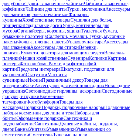
для уборки
Турки, заварочные чайники
Чайники заварочные,
кофейники
Чайники для плиты
Турки, молочники
Аксессуары
для чайников, электрочайников
Фильтры-
кувшины
Хозяйственные товары
Сушилки для белья,
прищепки
Гладильные доски
Урны, контейнеры для
мусора
Органайзеры, корзины, ящики
Туалетная бумага,
бумажные полотенца
Салфетки, мочалки, губки, мусорные
пакеты
Фольга, пленка, пакеты
Упаковочная тара
Аксессуары
для глажения
Аксессуары для стирки
Веревки,
шпагаты
Емкости, дозаторы для моющих средств
Вешалки-
плечики
Мешки хозяйственные
Сувениры
Копилки
Картины,
постеры
Фотоальбомы
Рамки для фотографий,
картин
Предметы интерьера
Шкатулки, подставки для
украшений
Статуэтки
Магниты
сувенирные
Иконы
Праздничный декор
Товары для
праздника
Елки
Аксессуары для елей новогодних
Новогодние
украшения
Светодиодные гирлянды, декорации
Светодиодные
фигуры, игрушки
Временные
татуировки
Фотобутафория
Товары для
маскарада
Подарки
Подарки, подарочные наборы
Подарочные
наборы косметики для лица и тела
Наборы для
бритья
Оформление подарков
Сантехника и
водоснабжение
Сантехника
Душевые кабины, поддоны,
двери
Ванны
Унитазы
Умывальники
Умывальники со
смесителями
Смесители
Душевые панели,