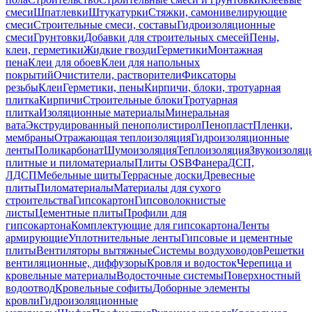
смеси
Шпатлевки
Штукатурки
Стяжки, самонивелирующие
смеси
Строительные смеси, составы
Гидроизоляционные
смеси
Грунтовки
Добавки для строительных смесей
Пены,
клеи, герметики
Жидкие гвозди
Герметики
Монтажная
пена
Клеи для обоев
Клеи для напольных
покрытий
Очистители, растворители
Фиксаторы
резьбы
Клеи
Герметики, пены
Кирпичи, блоки, тротуарная
плитка
Кирпичи
Строительные блоки
Тротуарная
плитка
Изоляционные материалы
Минеральная
вата
Экструдированный пенополистирол
Пенопласт
Пленки,
мембраны
Отражающая теплоизоляция
Гидроизоляционные
ленты
Поликарбонат
Шумоизоляция
Теплоизоляция
Звукоизоляц
плитные и пиломатериалы
Плиты OSB
Фанера
ДСП,
ЛДСП
Мебельные щиты
Террасные доски
Древесные
плиты
Пиломатериалы
Материалы для сухого
строительства
Гипсокартон
Гипсоволокнистые
листы
Цементные плиты
Профили для
гипсокартона
Комплектующие для гипсокартона
Ленты
армирующие
Уплотнительные ленты
Гипсовые и цементные
плиты
Вентиляторы вытяжные
Системы воздуховодов
Решетки
вентиляционные, диффузоры
Кровля и водосток
Черепица и
кровельные материалы
Водосточные системы
Поверхностный
водоотвод
Кровельные софиты
Доборные элементы
кровли
Гидроизоляционные