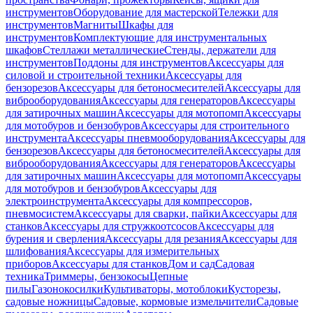
инструментов
Оборудование для мастерской
Тележки для
инструментов
Магниты
Шкафы для
инструментов
Комплектующие для инструментальных
шкафов
Стеллажи металлические
Стенды, держатели для
инструментов
Поддоны для инструментов
Аксессуары для
силовой и строительной техники
Аксессуары для
бензорезов
Аксессуары для бетоносмесителей
Аксессуары для
виброоборудования
Аксессуары для генераторов
Аксессуары
для затирочных машин
Аксессуары для мотопомп
Аксессуары
для мотобуров и бензобуров
Аксессуары для строительного
инструмента
Аксессуары пневмооборудования
Аксессуары для
бензорезов
Аксессуары для бетоносмесителей
Аксессуары для
виброоборудования
Аксессуары для генераторов
Аксессуары
для затирочных машин
Аксессуары для мотопомп
Аксессуары
для мотобуров и бензобуров
Аксессуары для
электроинструмента
Аксессуары для компрессоров,
пневмосистем
Аксессуары для сварки, пайки
Аксессуары для
станков
Аксессуары для стружкоотсосов
Аксессуары для
бурения и сверления
Аксессуары для резания
Аксессуары для
шлифования
Аксессуары для измерительных
приборов
Аксессуары для станков
Дом и сад
Садовая
техника
Триммеры, бензокосы
Цепные
пилы
Газонокосилки
Культиваторы, мотоблоки
Кусторезы,
садовые ножницы
Садовые, кормовые измельчители
Садовые