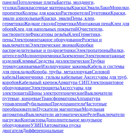
панели
Потолочные плиты
Багеты, молдинги,
уголки
Лакокрасочные материалы
Краски
Эмали
Лаки
Морилки,
пропитки
Колеры для краски
Растворители
Грунтовки
Краски,
эмали аэрозольные
Краски, эмали
Пены, клеи,
герметики
Жидкие гвозди
Герметики
Монтажная пена
Клеи для
обоев
Клеи для напольных покрытий
Очистители,
растворители
Фиксаторы резьбы
Клеи
Герметики,
пены
Электромонтажное оборудование
Розетки и
выключатели
Электрические звонки
Коробки
распределительные и подрозетники
Электропатроны
Вилки,
штепсели
Молниеприемники
Заземление
Электромонтажные
изделия
Клеммы
Средства диэлектрические
Трубки
термоусаживаемые
Изолирующие зажимы
Кабель и системы
для прокладки
Короба, трубы, металлорукав
Силовой
кабель
Наконечники, гильзы кабельные
Аксессуары для труб,
коробов
Кабельный крепеж
Арматура СИП
Электрощитовое
оборудование
Электрощиты
Аксессуары для
электрощита
Шины электротехнические
Выключатели
путевые, концевые
Трансформаторы
Аппаратура
управления
Рубильники
Предохранители
Частотные
преобразователи
Пускатели магнитные
Модульная
автоматика
Выключатели автоматические
Реле
Выключатели
нагрузки
Контакторы
Дополнительное модульное
оборудование
УЗИП
Автоматика пуска
двигателя
Дифференциальные