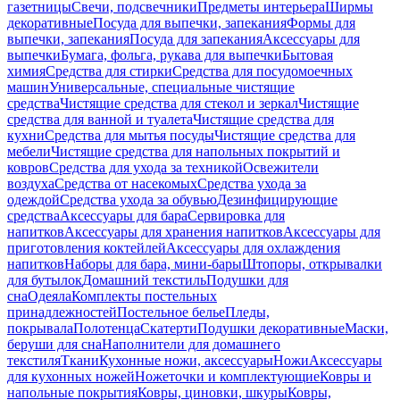
газетницы
Свечи, подсвечники
Предметы интерьера
Ширмы
декоративные
Посуда для выпечки, запекания
Формы для
выпечки, запекания
Посуда для запекания
Аксессуары для
выпечки
Бумага, фольга, рукава для выпечки
Бытовая
химия
Средства для стирки
Средства для посудомоечных
машин
Универсальные, специальные чистящие
средства
Чистящие средства для стекол и зеркал
Чистящие
средства для ванной и туалета
Чистящие средства для
кухни
Средства для мытья посуды
Чистящие средства для
мебели
Чистящие средства для напольных покрытий и
ковров
Средства для ухода за техникой
Освежители
воздуха
Средства от насекомых
Средства ухода за
одеждой
Средства ухода за обувью
Дезинфицирующие
средства
Аксессуары для бара
Сервировка для
напитков
Аксессуары для хранения напитков
Аксессуары для
приготовления коктейлей
Аксессуары для охлаждения
напитков
Наборы для бара, мини-бары
Штопоры, открывалки
для бутылок
Домашний текстиль
Подушки для
сна
Одеяла
Комплекты постельных
принадлежностей
Постельное белье
Пледы,
покрывала
Полотенца
Скатерти
Подушки декоративные
Маски,
беруши для сна
Наполнители для домашнего
текстиля
Ткани
Кухонные ножи, аксессуары
Ножи
Аксессуары
для кухонных ножей
Ножеточки и комплектующие
Ковры и
напольные покрытия
Ковры, циновки, шкуры
Ковры,