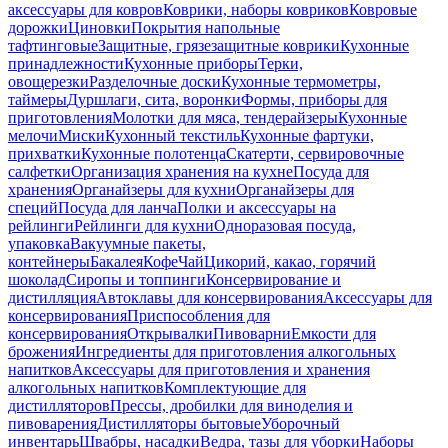
аксессуары для ковров
Коврики, наборы ковриков
Ковровые
дорожки
Циновки
Покрытия напольные
тафтинговые
Защитные, грязезащитные коврики
Кухонные
принадлежности
Кухонные приборы
Терки,
овощерезки
Разделочные доски
Кухонные термометры,
таймеры
Дуршлаги, сита, воронки
Формы, приборы для
приготовления
Молотки для мяса, тендерайзеры
Кухонные
мелочи
Миски
Кухонный текстиль
Кухонные фартуки,
прихватки
Кухонные полотенца
Скатерти, сервировочные
салфетки
Организация хранения на кухне
Посуда для
хранения
Органайзеры для кухни
Органайзеры для
специй
Посуда для ланча
Полки и аксессуары на
рейлинги
Рейлинги для кухни
Одноразовая посуда,
упаковка
Вакуумные пакеты,
контейнеры
Бакалея
Кофе
Чай
Цикорий, какао, горячий
шоколад
Сиропы и топпинги
Консервирование и
дистилляция
Автоклавы для консервирования
Аксессуары для
консервирования
Приспособления для
консервирования
Открывалки
Пивоварни
Емкости для
брожения
Ингредиенты для приготовления алкогольных
напитков
Аксессуары для приготовления и хранения
алкогольных напитков
Комплектующие для
дистилляторов
Прессы, дробилки для виноделия и
пивоварения
Дистилляторы бытовые
Уборочный
инвентарь
Швабры, насадки
Ведра, тазы для уборки
Наборы