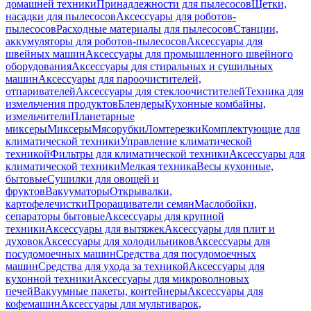
домашней техники
Принадлежности для пылесосов
Щетки,
насадки для пылесосов
Аксессуары для роботов-
пылесосов
Расходные материалы для пылесосов
Станции,
аккумуляторы для роботов-пылесосов
Аксессуары для
швейных машин
Аксессуары для промышленного швейного
оборудования
Аксессуары для стиральных и сушильных
машин
Аксессуары для пароочистителей,
отпаривателей
Аксессуары для стеклоочистителей
Техника для
измельчения продуктов
Блендеры
Кухонные комбайны,
измельчители
Планетарные
миксеры
Миксеры
Мясорубки
Ломтерезки
Комплектующие для
климатической техники
Управление климатической
техникой
Фильтры для климатической техники
Аксессуары для
климатической техники
Мелкая техника
Весы кухонные,
бытовые
Сушилки для овощей и
фруктов
Вакууматоры
Открывалки,
картофелечистки
Проращиватели семян
Маслобойки,
сепараторы бытовые
Аксессуары для крупной
техники
Аксессуары для вытяжек
Аксессуары для плит и
духовок
Аксессуары для холодильников
Аксессуары для
посудомоечных машин
Средства для посудомоечных
машин
Средства для ухода за техникой
Аксессуары для
кухонной техники
Аксессуары для микроволновых
печей
Вакуумные пакеты, контейнеры
Аксессуары для
кофемашин
Аксессуары для мультиварок,