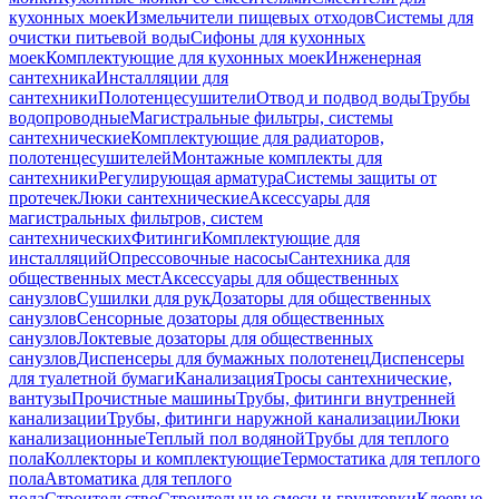
кухонных моек
Измельчители пищевых отходов
Системы для
очистки питьевой воды
Сифоны для кухонных
моек
Комплектующие для кухонных моек
Инженерная
сантехника
Инсталляции для
сантехники
Полотенцесушители
Отвод и подвод воды
Трубы
водопроводные
Магистральные фильтры, системы
сантехнические
Комплектующие для радиаторов,
полотенцесушителей
Монтажные комплекты для
сантехники
Регулирующая арматура
Системы защиты от
протечек
Люки сантехнические
Аксессуары для
магистральных фильтров, систем
сантехнических
Фитинги
Комплектующие для
инсталляций
Опрессовочные насосы
Сантехника для
общественных мест
Аксессуары для общественных
санузлов
Сушилки для рук
Дозаторы для общественных
санузлов
Сенсорные дозаторы для общественных
санузлов
Локтевые дозаторы для общественных
санузлов
Диспенсеры для бумажных полотенец
Диспенсеры
для туалетной бумаги
Канализация
Тросы сантехнические,
вантузы
Прочистные машины
Трубы, фитинги внутренней
канализации
Трубы, фитинги наружной канализации
Люки
канализационные
Теплый пол водяной
Трубы для теплого
пола
Коллекторы и комплектующие
Термостатика для теплого
пола
Автоматика для теплого
пола
Строительство
Строительные смеси и грунтовки
Клеевые