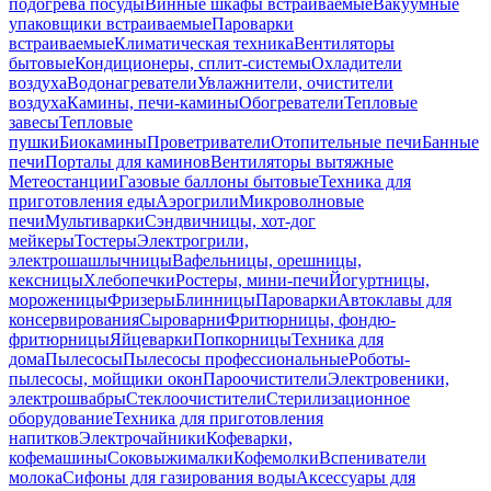
подогрева посуды
Винные шкафы встраиваемые
Вакуумные
упаковщики встраиваемые
Пароварки
встраиваемые
Климатическая техника
Вентиляторы
бытовые
Кондиционеры, сплит-системы
Охладители
воздуха
Водонагреватели
Увлажнители, очистители
воздуха
Камины, печи-камины
Обогреватели
Тепловые
завесы
Тепловые
пушки
Биокамины
Проветриватели
Отопительные печи
Банные
печи
Порталы для каминов
Вентиляторы вытяжные
Метеостанции
Газовые баллоны бытовые
Техника для
приготовления еды
Аэрогрили
Микроволновые
печи
Мультиварки
Сэндвичницы, хот-дог
мейкеры
Тостеры
Электрогрили,
электрошашлычницы
Вафельницы, орешницы,
кексницы
Хлебопечки
Ростеры, мини-печи
Йогуртницы,
мороженицы
Фризеры
Блинницы
Пароварки
Автоклавы для
консервирования
Сыроварни
Фритюрницы, фондю-
фритюрницы
Яйцеварки
Попкорницы
Техника для
дома
Пылесосы
Пылесосы профессиональные
Роботы-
пылесосы, мойщики окон
Пароочистители
Электровеники,
электрошвабры
Стеклоочистители
Стерилизационное
оборудование
Техника для приготовления
напитков
Электрочайники
Кофеварки,
кофемашины
Соковыжималки
Кофемолки
Вспениватели
молока
Сифоны для газирования воды
Аксессуары для