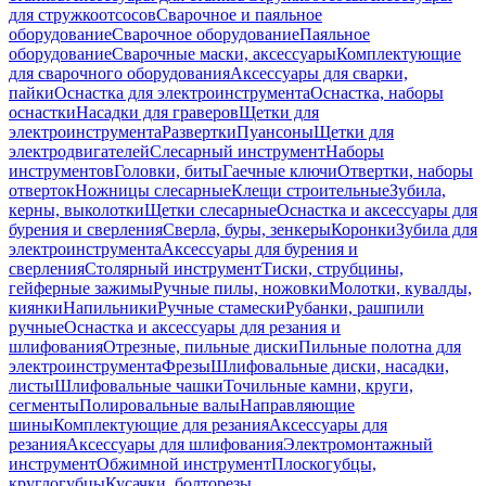
для стружкоотсосов
Сварочное и паяльное
оборудование
Сварочное оборудование
Паяльное
оборудование
Сварочные маски, аксессуары
Комплектующие
для сварочного оборудования
Аксессуары для сварки,
пайки
Оснастка для электроинструмента
Оснастка, наборы
оснастки
Насадки для граверов
Щетки для
электроинструмента
Развертки
Пуансоны
Щетки для
электродвигателей
Слесарный инструмент
Наборы
инструментов
Головки, биты
Гаечные ключи
Отвертки, наборы
отверток
Ножницы слесарные
Клещи строительные
Зубила,
керны, выколотки
Щетки слесарные
Оснастка и аксессуары для
бурения и сверления
Сверла, буры, зенкеры
Коронки
Зубила для
электроинструмента
Аксессуары для бурения и
сверления
Столярный инструмент
Тиски, струбцины,
гейферные зажимы
Ручные пилы, ножовки
Молотки, кувалды,
киянки
Напильники
Ручные стамески
Рубанки, рашпили
ручные
Оснастка и аксессуары для резания и
шлифования
Отрезные, пильные диски
Пильные полотна для
электроинструмента
Фрезы
Шлифовальные диски, насадки,
листы
Шлифовальные чашки
Точильные камни, круги,
сегменты
Полировальные валы
Направляющие
шины
Комплектующие для резания
Аксессуары для
резания
Аксессуары для шлифования
Электромонтажный
инструмент
Обжимной инструмент
Плоскогубцы,
круглогубцы
Кусачки, болторезы,