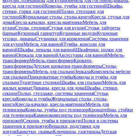
модули
Столешницы для кухни
Мебель для гостиной
Диваны,
кресла для гостиной
Комоды, тумбы для гостиной
Шкафы,
стенки, горки для гостиной
Полки, стеллажи для
гостиной
Журнальные столы, столы-книги
Кресла, стулья для
дома
Кресла-качалки, кресла-маятники
Мебель для
кухни
Столы, столики
Стулья для кухни
Стулья, табуреты
барные
Кухонный гарнитур
Кухонные модули
Кухонные
уголки, диваны
Стульчики для кормления
Системы хранения
для кухни
Мебель для ванной
Тумбы, консоли для
ванной
Шкафы, пеналы для ванной
Шкафчики, полки для
ванной
Зеркала для ванной
Аксессуары для ванной
Мебель-
трансформер
Мебель-трансформер
Кровати-
трансформеры
Детские кроватки-трансформеры
Столы-
трансформеры
Мебель для спальни
Зеркала
Комплекты мебели
для спальни
Прикроватные тумбы
Комоды и тумбы для
спальни
Туалетные столики
Шкафы для спальни
Мебель для
жилых комнат
Диваны, кресла для дома
Шкафы, стенки,
секции
Полки, стеллажи, системы хранения
Стулья,
кресла
Комоды и тумбы
Журнальные столы, столы-
книги
Кресла-качалки, кресла-маятники
Мебель для
телевизора
Комоды, тумбы под телевизор
Кронштейны, стойки
для телевизора
Каминокомплекты под телевизор
Мебель для
прихожей
Секции, тумбы в прихожую
Полки и системы
хранения в прихожую
Вешалки, подставки для
зонтов
Банкетки, скамьи
Ключницы, газетницы
Детская