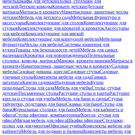
мебель
Шкафы для детской
Полки, стеллажи для
детской
Детские комоды
Кровати детские
Детские
матрасы
Матрасы в кроватку
Наматрасники, защитные чехлы
детские
Мебель для детского сада
Мебельная фурнитура и
аксессуары
Комплектующие для столов
Комплектующие для
стульев
Комплектующие для кроватей и кроваток
Аксессуары
для мебели
Комплектующие для мягкой
мебели
Комплектующие для корпусной мебели
Мебельная
фурнитура
Чехлы для мебели
Системы хранения для
кухни
Товары для безопасности детей
Мебель для самых
маленьких
Кроватки для новорожденных
Пеленальные
столики, комоды, матрасы
Манежи, кровати-манежи
Матрасы в
кроватку
Наматрасники, защитные чехлы в кроватку
Садовая
мебель
Садовые диваны, кресла
Садовые стулья
Садовые,
уличные столы
Комплекты мебели для сада
Гамаки,
шезлонги
Качели садовые
Надувная мебель
Кухни
походные
Столы для сада
Мебель для учебы
Столы, стулья
детские
Письменные столы
Растущие столы и парты
Растущие
кресла и стулья для учебы
Мебель для бани и сауны
Стулья,
табуретки, подставки для бани
Скамьи для бани
Столы для
бани
Журнальные столики для бани
Мебель для кабинета и
офиса
Столы офисные, компьютерные
Кресла, стулья для
офиса
Мягкая мебель для офиса
Шкафы офисные
Стеллажи,
полки для документов
Офисные тумбы
Комплекты мебели для
кабинета
Мебель для лоджии и балкона
Комплекты мебели для