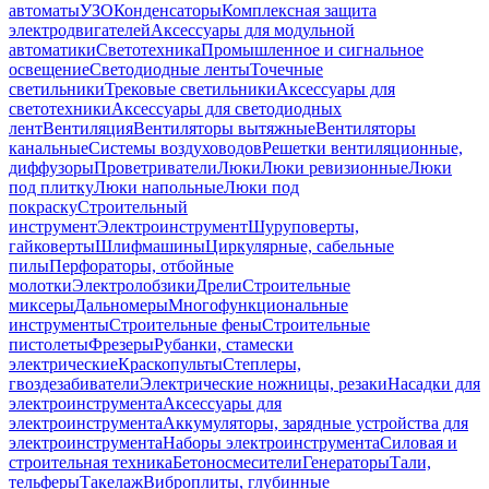
автоматы
УЗО
Конденсаторы
Комплексная защита
электродвигателей
Аксессуары для модульной
автоматики
Светотехника
Промышленное и сигнальное
освещение
Светодиодные ленты
Точечные
светильники
Трековые светильники
Аксессуары для
светотехники
Аксессуары для светодиодных
лент
Вентиляция
Вентиляторы вытяжные
Вентиляторы
канальные
Системы воздуховодов
Решетки вентиляционные,
диффузоры
Проветриватели
Люки
Люки ревизионные
Люки
под плитку
Люки напольные
Люки под
покраску
Строительный
инструмент
Электроинструмент
Шуруповерты,
гайковерты
Шлифмашины
Циркулярные, сабельные
пилы
Перфораторы, отбойные
молотки
Электролобзики
Дрели
Строительные
миксеры
Дальномеры
Многофункциональные
инструменты
Строительные фены
Строительные
пистолеты
Фрезеры
Рубанки, стамески
электрические
Краскопульты
Степлеры,
гвоздезабиватели
Электрические ножницы, резаки
Насадки для
электроинструмента
Аксессуары для
электроинструмента
Аккумуляторы, зарядные устройства для
электроинструмента
Наборы электроинструмента
Силовая и
строительная техника
Бетоносмесители
Генераторы
Тали,
тельферы
Такелаж
Виброплиты, глубинные