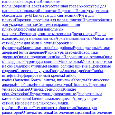
напольные покрытия
Виниловые
полы
Ковролин
Паркет
Искусственная трава
Аксессуары для
напольных покрытий и плитки
Подложка
Плинтусы, уголки,
обводы для труб
Плинтусы для сантехники
Фуги для
плитки
Порожки, профили для пола и плитки
Приспособления
для укладки плитки
Системы выравнивания
плитки
Аксессуары для напольных
покрытий
Реставрационные материалы
Двери и арки
Двери
входные
Двери межкомнатные
Арки межкомнатные
Москитные
сетки
Двери для бани и сауны
Коробки и
фурнитура
Наличники, коробки, доборы
Ручки дверные
Замки
дверные
Петли дверные
Фурнитура дверная
Доводчики
дверные
Окна и подоконники
Окна
Подоконники, отливы
Окна
мансардные
Фурнитура оконная
Мягкие окна
Москитные сетки
на окна
Жалюзи уличные
Пленки солнцезащитные
Крепежные
изделия
Саморезы, шурупы
Гвозди
Анкеры, дюбели
Скобы,
штифты
Перфорированный крепеж
Гайки,
шайбы
Заклепки
Болты, винты, шпильки
Хомуты
Химические
анкеры
Карабины
Фиксаторы арматуры
Шплинты
Пружины
универсальные
Отделка стен
Обои
Жидкие
обои
Фотообои
Штукатурки декоративные
Декоративный
камень
Скинали
Пленки самоклеящиеся
Армирующие
сетки
Стеновые панели
Уголки, маяки,
профили
Вагонка
Стеклохолсты, флизелин
Экраны для
радиаторов
Отделка потолка
Потолочные системы
Потолочные