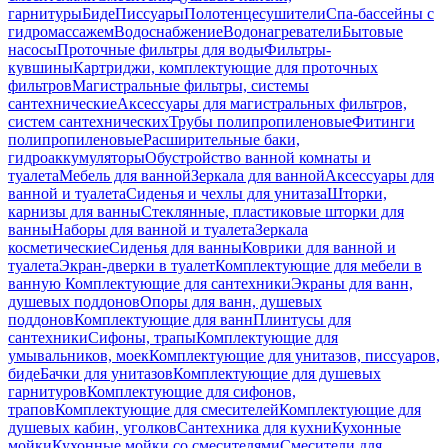
гарнитуры
Биде
Писсуары
Полотенцесушители
Спа-бассейны с
гидромассажем
Водоснабжение
Водонагреватели
Бытовые
насосы
Проточные фильтры для воды
Фильтры-
кувшины
Картриджи, комплектующие для проточных
фильтров
Магистральные фильтры, системы
сантехнические
Аксессуары для магистральных фильтров,
систем сантехнических
Трубы полипропиленовые
Фитинги
полипропиленовые
Расширительные баки,
гидроаккумуляторы
Обустройство ванной комнаты и
туалета
Мебель для ванной
Зеркала для ванной
Аксессуары для
ванной и туалета
Сиденья и чехлы для унитаза
Шторки,
карнизы для ванны
Стеклянные, пластиковые шторки для
ванны
Наборы для ванной и туалета
Зеркала
косметические
Сиденья для ванны
Коврики для ванной и
туалета
Экран-дверки в туалет
Комплектующие для мебели в
ванную
Комплектующие для сантехники
Экраны для ванн,
душевых поддонов
Опоры для ванн, душевых
поддонов
Комплектующие для ванн
Плинтусы для
сантехники
Сифоны, трапы
Комплектующие для
умывальников, моек
Комплектующие для унитазов, писсуаров,
биде
Бачки для унитазов
Комплектующие для душевых
гарнитуров
Комплектующие для сифонов,
трапов
Комплектующие для смесителей
Комплектующие для
душевых кабин, уголков
Сантехника для кухни
Кухонные
мойки
Кухонные мойки со смесителями
Смесители для