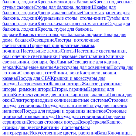
балкона, лоджии
Кресла-мешки для балкона
Кресла подвесные,
стулья садовые
Столы для балкона, лоджии
Шкафы для
балкона, лоджии
Дверцы жалюзийные
Системы хранения для
балкона, лоджии
Журнальные столы, столы-книги
Тумбы для
балкона, лоджии
Кресла-качалки, кресла-маятники
Стулья для
балкона, лоджии
Кресла, пуфы для балкона,
лоджии
Компактные столы для балкона, лоджии
Товары для
дома, бакалея
Освещение
Люстры, потолочные
светильники
Торшеры
Прикроватные лампы,
ночники
Настольные лампы
Споты
Настенные светильники,
бра
Точечные светильники
Трековые светильники
Уличные
светильники, фонари, бра
Лампы
Освещение для картин,
зеркал
Кольцевые лампы
Аксессуары для освещения
Посуда для
готовки
Сковороды, сотейники, воки
Кастрюли, ковши,
казаны
Посуда для СВЧ
Крышки и аксессуары для
посуды
Гастроемкости
Жалюзи, шторы
Жалюзи, рулонные
шторы, римские шторы
Шторы, гардины
Карнизы для
штор
Комплектующие для штор, карнизов, жалюзи
Пленки для
окон
Электроприводные солнцезащитные системы
Столовая
посуда, сервировка
Посуда для напитков
Посуда для горячих
напитков
Посуда для подачи и хранения напитков
Столовые
приборы
Столовая посуда
Посуда для сервировки
Предметы
сервировки
Детская столовая посуда
Декор
Зеркала
Кашпо,
стойки для цветов
Картины, постеры
Часы
интерьерные
Искусственные цветы, растения
Вазы
Ключницы,