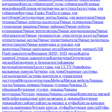
наушники
Кресла геймерские
Столы геймерские
Игровые
микрофоны
Игровая мультимедиа акустика
Аксессуары для
геймеров
Фигурки Funko Pop
Подставки для
ноутбуков
Светодиодные ленты
Лампы для мониторов
Умная
техника
Умные роботы-пылесосы
Умные телевизоры
Умные
стиральные машины
Умные чайники
Умные роботы
кулинарные
Умные вентиляторы
Умные кондиционеры
Умные
обогреватели
Умные увлажнители, очистители воздуха
Умные
отопительные котлы
Умные проветриватели
Умные радиочасы,
метеостанции
Умные кормушки и поилки для
животных
Умные напольные весы
Накопители данных
USB
Flash накопители
Внешние HDD, SSD диски
Карты
памяти
Сетевые накопители
Картридеры
Оптические
диски
Наблюдение и безопасность
Камеры
видеонаблюдения
Аксессуары для CCTV
Домофоны,
вызывные панели
Датчики для дома
Охранные системы,
сигнализации
Системы контроля и управления
доступом
Металлодетекторы
Мебель
Мягкая мебель
Диваны,
тахты
Диваны прямые
Диваны угловые
Диваны П-
образные
Кухонные уголки, диваны
Диваны
модульные
Детские диваны
Диваны садовые
Комплекты мягкой
мебели
Бескаркасные кресла-мешки и диваны
Надувные
диваны
Кресла
Кресла
Кресла-мешки и пуфы
Кресла-качалки,
кресла-маятники
Детские кресла, пуфы
Надувные кресла
Пуфы,
оттоманки
Кресла-кровати
Игровая мебель
Кресла