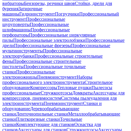
вибраторы
Бензорезы, резчики швов
Стойки, дрели для
бурения
Затирочные
машины
Гидроинструмент
Погрузчики
Профессиональный
инструмент
Профессиональные
шуруповерты
Профессиональные
шлифмашины
Профессиональные
перфораторы
Профессиональные циркулярные
пилы
Профессиональные электролобзики
Профессиональные
дрели
Профессиональные фрезеры
Профессиональные
мультиинструменты
Профессиональные
электрорубанки
Профессиональные строительные
фены
Профессиональные строительные
пистолеты
Профессиональные точильные
станки
Профессиональные
электроножницы
Пневмоинструмент
Наборы
профессионального электроинструмента
Строительное
оборудование
Компрессоры
Тепловые пушки
Пылесосы
профессиональные
Стружкоотсосы
Домкраты
Аксессуары для
компрессоров, пневмосистем
Системы пылеудаления для
электроинструмента
Пневмоинструмент
Станки и
оборудование
Деревообрабатывающие
станки
Ленточнопильные станки
Металлообрабатывающие
станки
Плиткорезные станки
Точильные
станки
Комплектующие для станков
Оснастка для
станков
Аксессуары для станков
Стружкоотсосы
Аксессуары