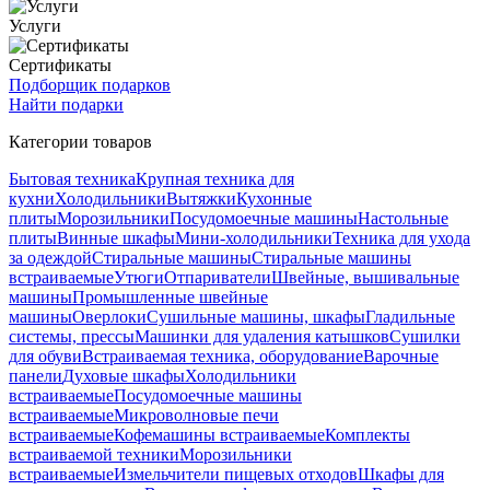
Услуги
Сертификаты
Подборщик подарков
Найти подарки
Категории товаров
Бытовая техника
Крупная техника для
кухни
Холодильники
Вытяжки
Кухонные
плиты
Морозильники
Посудомоечные машины
Настольные
плиты
Винные шкафы
Мини-холодильники
Техника для ухода
за одеждой
Стиральные машины
Стиральные машины
встраиваемые
Утюги
Отпариватели
Швейные, вышивальные
машины
Промышленные швейные
машины
Оверлоки
Сушильные машины, шкафы
Гладильные
системы, прессы
Машинки для удаления катышков
Сушилки
для обуви
Встраиваемая техника, оборудование
Варочные
панели
Духовые шкафы
Холодильники
встраиваемые
Посудомоечные машины
встраиваемые
Микроволновые печи
встраиваемые
Кофемашины встраиваемые
Комплекты
встраиваемой техники
Морозильники
встраиваемые
Измельчители пищевых отходов
Шкафы для