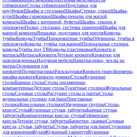
геймерские
Столы геймерские
Подставки для
ноутбуков
Шкафы и стеллажи
Шкафы
Стенки, горки
Шкафы-
купе
Шкафы-гармошки
Шкафы-пеналы для жилой
комнаты
Шкафы с витриной, буфеты
Шкафы, секции в
прихожую
Полки, стеллажи, системы хранения
Шкафы для
ванной комнаты
Вешалки, подставки для зонтов
Комоды,
тумбы
Комоды
Тумбы
Прикроватные тумбы
Обувницы, тумбы в
прихожую
Комоды, тумбы для ванной
Пеленальные столики,
комоды
Тумбы под ТВ
Комоды пластиковые
Кровати и
матрасы
Матрасы
Кровати
Детские кровати
Кроватки для
новорожденных
Надувная мебель
Наматрасники, чехлы на
матрас
Основания для
кроватей
Подматрасники
Раскладушки
Кровати-трансформеры,
шкафы-кровати
Кровати-домики
Столы
Кухонные
столы
Барные столы
Столы письменные,
компьютерные
Детские столы
Туалетные столики
Журнальные
столы
Садовые столы
Растущие столы и парты
Столы,
журнальные столики для бани
Приставные
столики
Консольные столики
Обеденные группы
Столы-
книги
Стулья
Кухонные стулья, табуреты
Барные стулья,
табуреты
Компьютерные кресла, стулья
Геймерские
кресла
Детские стулья, табуреты
Банкетки, скамьи
Садовые
кресла, стулья, табуреты
Стулья, табуреты для бани
Стульчики
для кормления
Кухня
Кухонный гарнитур
Кухонные