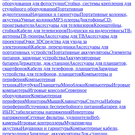
оборудования для фотостудии
Стойки, системы крепления для
студийного оборудования
Портативная
аудиотехника
Наушники и гарнитуры
Портативные колонки,
акустика
Умные колонки
MP3-плееры
Диктофоны
CD-
проигрыватели
Аксессуары для телевизоров
Кронштейны,
стойки
Кабели для телевизоров
Подписки на видеосервисы
ТВ-
антенны
ТВ-тюнеры
Аксессуары для ТВ
Аксессуары для
проектора
Очки 3D
Средства для ухода за
электроникой
Кабели, переходники
Аксессуары для
портативных устройств
Портативные аккумуляторы
Элементы
питания, зарядные устройства
Аккумуляторные
батареи
Держатели, док-станции
Аксессуары для планшетов,
смартфонов
Кабели для телефонов, планшетов
Зарядные
устройства для телефонов, планшетов
Компьютеры и
периферия
Компьютерная
техника
Ноутбуки
Планшеты
Моноблоки
Компьютеры
Игровые
компьютеры
Игровые консоли
Серверное
оборудование
Компьютерная
периферия
Мониторы
Мыши
Клавиатуры
Стилусы
Наборы
периферии
Источники бесперебойного питания
Батареи для
ИБП
Стабилизаторы напряжения
Инверторы
напряжения
Сетевые фильтры, удлинители
Веб-
камеры
Игровые контроллеры
Мультимедиа
акустика
Наушники и гарнитуры
Компьютерные кабели,
переходники
Зарядные, аккумуляторы
Док-станции,