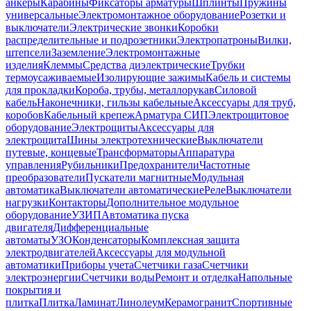
анкеры
Карабины
Фиксаторы арматуры
Шплинты
Пружины
универсальные
Электромонтажное оборудование
Розетки и
выключатели
Электрические звонки
Коробки
распределительные и подрозетники
Электропатроны
Вилки,
штепсели
Заземление
Электромонтажные
изделия
Клеммы
Средства диэлектрические
Трубки
термоусаживаемые
Изолирующие зажимы
Кабель и системы
для прокладки
Короба, трубы, металлорукав
Силовой
кабель
Наконечники, гильзы кабельные
Аксессуары для труб,
коробов
Кабельный крепеж
Арматура СИП
Электрощитовое
оборудование
Электрощиты
Аксессуары для
электрощита
Шины электротехнические
Выключатели
путевые, концевые
Трансформаторы
Аппаратура
управления
Рубильники
Предохранители
Частотные
преобразователи
Пускатели магнитные
Модульная
автоматика
Выключатели автоматические
Реле
Выключатели
нагрузки
Контакторы
Дополнительное модульное
оборудование
УЗИП
Автоматика пуска
двигателя
Дифференциальные
автоматы
УЗО
Конденсаторы
Комплексная защита
электродвигателей
Аксессуары для модульной
автоматики
Приборы учета
Счетчики газа
Счетчики
электроэнергии
Счетчики воды
Ремонт и отделка
Напольные
покрытия и
плитка
Плитка
Ламинат
Линолеум
Керамогранит
Спортивные