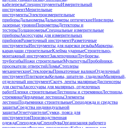
кабелерезы
Специнструменты
Измерительный
инструмент
Мерительные
инструменты
Электроизмерительные
приборы
Дальномеры
Дальномеры оптические
Нивелиры,
лазерные уровни
Пирометры
Детекторы и
тестеры
Толщиномеры
Специальные измерительные
приборы
Аксессуары для измерительных
приборов
Разметочный инструмент
Разметочные
инструменты
Инструменты для нарезки резьбы
Маркеры,
карандаши строительные
Клейма ударные
Строительно-
монтажный инструмент
Заклепочники
Труборезы,
трубогибы
Ножи строительные
Мультитулы
Пробойники,
просекатели отверстий
Ломы
Степлеры
механические
Стеклорезы
Прикаточные валики
Отделочный
инструмент
Плиткорезы
Кельмы, шпатели, гладилки
Малярный,
отделочный инструмент
Скотч, ленты малярные
Диспенсеры
для скотча
Аксессуары для малярных, отделочных
работ
Пленки строительные
Лестницы и стремянки
Лестницы,
стремянки
Чердачные лестницы
Элементы
лестниц
Подъемники строительные
Спецодежда и средства
защиты
Средства индивидуальной
защиты
Огнетушители
Сумки, пояса для
инструментов
Производственная
одежда
Спецодежда
Спецобувь
Организация рабочего
пространства
Фонари, прожекторы
Кейсы, ящики для