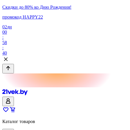
Скидки до 80% ко Дню Рождения!
промокод HAPPY22
02
дн
00
:
58
:
40
Каталог товаров