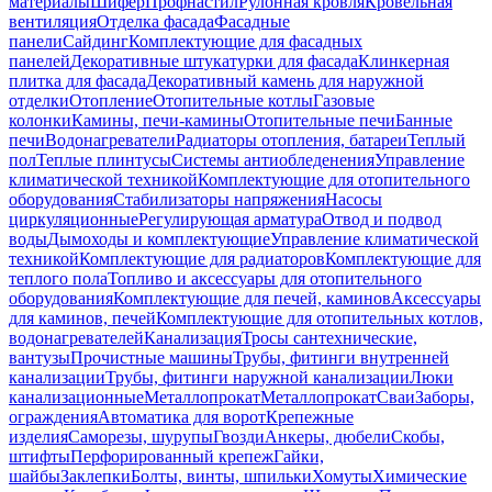
материалы
Шифер
Профнастил
Рулонная кровля
Кровельная
вентиляция
Отделка фасада
Фасадные
панели
Сайдинг
Комплектующие для фасадных
панелей
Декоративные штукатурки для фасада
Клинкерная
плитка для фасада
Декоративный камень для наружной
отделки
Отопление
Отопительные котлы
Газовые
колонки
Камины, печи-камины
Отопительные печи
Банные
печи
Водонагреватели
Радиаторы отопления, батареи
Теплый
пол
Теплые плинтусы
Системы антиобледенения
Управление
климатической техникой
Комплектующие для отопительного
оборудования
Стабилизаторы напряжения
Насосы
циркуляционные
Регулирующая арматура
Отвод и подвод
воды
Дымоходы и комплектующие
Управление климатической
техникой
Комплектующие для радиаторов
Комплектующие для
теплого пола
Топливо и аксессуары для отопительного
оборудования
Комплектующие для печей, каминов
Аксессуары
для каминов, печей
Комплектующие для отопительных котлов,
водонагревателей
Канализация
Тросы сантехнические,
вантузы
Прочистные машины
Трубы, фитинги внутренней
канализации
Трубы, фитинги наружной канализации
Люки
канализационные
Металлопрокат
Металлопрокат
Сваи
Заборы,
ограждения
Автоматика для ворот
Крепежные
изделия
Саморезы, шурупы
Гвозди
Анкеры, дюбели
Скобы,
штифты
Перфорированный крепеж
Гайки,
шайбы
Заклепки
Болты, винты, шпильки
Хомуты
Химические