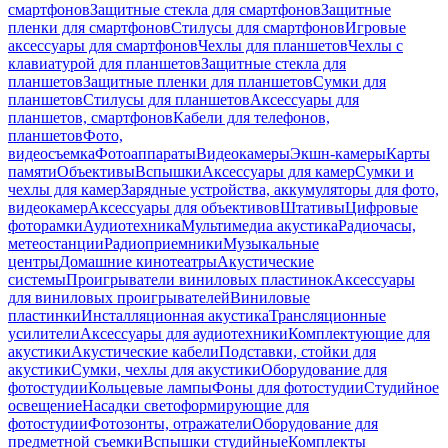
смартфонов
Защитные стекла для смартфонов
Защитные
пленки для смартфонов
Стилусы для смартфонов
Игровые
аксессуары для смартфонов
Чехлы для планшетов
Чехлы с
клавиатурой для планшетов
Защитные стекла для
планшетов
Защитные пленки для планшетов
Сумки для
планшетов
Стилусы для планшетов
Аксессуары для
планшетов, смартфонов
Кабели для телефонов,
планшетов
Фото,
видеосъемка
Фотоаппараты
Видеокамеры
Экшн-камеры
Карты
памяти
Объективы
Вспышки
Аксессуары для камер
Сумки и
чехлы для камер
Зарядные устройства, аккумуляторы для фото,
видеокамер
Аксессуары для объективов
Штативы
Цифровые
фоторамки
Аудиотехника
Мультимедиа акустика
Радиочасы,
метеостанции
Радиоприемники
Музыкальные
центры
Домашние кинотеатры
Акустические
системы
Проигрыватели виниловых пластинок
Аксессуары
для виниловых проигрывателей
Виниловые
пластинки
Инсталляционная акустика
Трансляционные
усилители
Аксессуары для аудиотехники
Комплектующие для
акустики
Акустические кабели
Подставки, стойки для
акустики
Сумки, чехлы для акустики
Оборудование для
фотостудии
Кольцевые лампы
Фоны для фотостудии
Студийное
освещение
Насадки светоформирующие для
фотостудии
Фотозонты, отражатели
Оборудование для
предметной съемки
Вспышки студийные
Комплекты