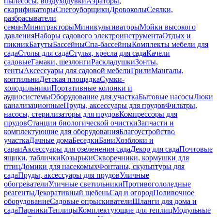
пылесосы, воздуходувки
Аэраторы,
скарификаторы
Снегоуборщики
Дровоколы
Сеялки,
разбрасыватели
семян
Минитракторы
Миникультиваторы
Мойки высокого
давления
Наборы садового электроинструмента
Отдых и
пикник
Батуты
Бассейны
Спа-бассейны
Комплекты мебели для
сада
Столы для сада
Стулья, кресла для сада
Качели
садовые
Гамаки, шезлонги
Раскладушки
Зонты,
тенты
Аксессуары для садовой мебели
Грили
Мангалы,
коптильни
Детская площадка
Сумки-
холодильники
Портативные колонки и
аудиосистемы
Оборудование для участка
Бытовые насосы
Люки
канализационные
Пруды, аксессуары для прудов
Фильтры,
насосы, стерилизаторы для прудов
Компрессоры для
прудов
Станции биологической очистки
Запчасти и
комплектующие для оборудования
Благоустройство
участка
Дачные дома
Беседки
Бани
Хозблоки и
сараи
Аксессуары для озеленения сада
Декор для сада
Почтовые
ящики, таблички
Козырьки
Скворечники, кормушки для
птиц
Домики для насекомых
Фонтаны, скульптуры для
сада
Пруды, аксессуары для прудов
Уличные
обогреватели
Уличные светильники
Противогололедные
реагенты
Декоративный щебень
Сад и огород
Поливочное
оборудование
Садовые опрыскиватели
Шланги для дома и
сада
Парники
Теплицы
Комплектующие для теплиц
Модульные