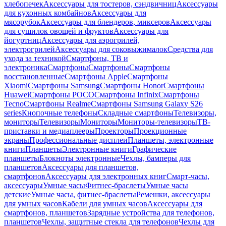
хлебопечек
Аксессуары для тостеров, сэндвичниц
Аксессуары
для кухонных комбайнов
Аксессуары для
мясорубок
Аксессуары для блендеров, миксеров
Аксессуары
для сушилок овощей и фруктов
Аксессуары для
йогуртниц
Аксессуары для аэрогрилей,
электрогрилей
Аксессуары для соковыжималок
Средства для
ухода за техникой
Смартфоны, ТВ и
электроника
Смартфоны
Смартфоны
Смартфоны
восстановленные
Смартфоны Apple
Смартфоны
Xiaomi
Смартфоны Samsung
Смартфоны Honor
Смартфоны
Huawei
Смартфоны POCO
Смартфоны Infinix
Смартфоны
Tecno
Смартфоны Realme
Смартфоны Samsung Galaxy S26
series
Кнопочные телефоны
Складные смартфоны
Телевизоры,
мониторы
Телевизоры
Мониторы
Мониторы-телевизоры
ТВ-
приставки и медиаплееры
Проекторы
Проекционные
экраны
Профессиональные дисплеи
Планшеты, электронные
книги
Планшеты
Электронные книги
Графические
планшеты
Блокноты электронные
Чехлы, бамперы для
планшетов
Аксессуары для планшетов,
смартфонов
Аксессуары для электронных книг
Смарт-часы,
аксессуары
Умные часы
Фитнес-браслеты
Умные часы
детские
Умные часы, фитнес-браслеты
Ремешки, аксессуары
для умных часов
Кабели для умных часов
Аксессуары для
смартфонов, планшетов
Зарядные устройства для телефонов,
планшетов
Чехлы, защитные стекла для телефонов
Чехлы для