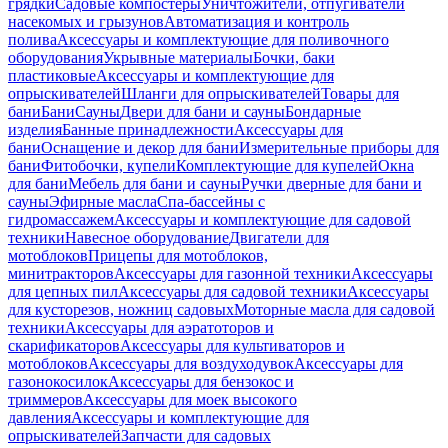
грядки
Садовые компостеры
Уничтожители, отпугиватели
насекомых и грызунов
Автоматизация и контроль
полива
Аксессуары и комплектующие для поливочного
оборудования
Укрывные материалы
Бочки, баки
пластиковые
Аксессуары и комплектующие для
опрыскивателей
Шланги для опрыскивателей
Товары для
бани
Бани
Сауны
Двери для бани и сауны
Бондарные
изделия
Банные принадлежности
Аксессуары для
бани
Оснащение и декор для бани
Измерительные приборы для
бани
Фитобочки, купели
Комплектующие для купелей
Окна
для бани
Мебель для бани и сауны
Ручки дверные для бани и
сауны
Эфирные масла
Спа-бассейны с
гидромассажем
Аксессуары и комплектующие для садовой
техники
Навесное оборудование
Двигатели для
мотоблоков
Прицепы для мотоблоков,
минитракторов
Аксессуары для газонной техники
Аксессуары
для цепных пил
Аксессуары для садовой техники
Аксессуары
для кусторезов, ножниц садовых
Моторные масла для садовой
техники
Аксессуары для аэратоторов и
скарификаторов
Аксессуары для культиваторов и
мотоблоков
Аксессуары для воздуходувок
Аксессуары для
газонокосилок
Аксессуары для бензокос и
триммеров
Аксессуары для моек высокого
давления
Аксессуары и комплектующие для
опрыскивателей
Запчасти для садовых