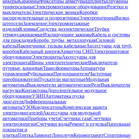
анкеры
Карабины
Фиксаторы арматуры
Шплинты
Пружины
универсальные
Электромонтажное оборудование
Розетки и
выключатели
Электрические звонки
Коробки
распределительные и подрозетники
Электропатроны
Вилки,
штепсели
Заземление
Электромонтажные
изделия
Клеммы
Средства диэлектрические
Трубки
термоусаживаемые
Изолирующие зажимы
Кабель и системы
для прокладки
Короба, трубы, металлорукав
Силовой
кабель
Наконечники, гильзы кабельные
Аксессуары для труб,
коробов
Кабельный крепеж
Арматура СИП
Электрощитовое
оборудование
Электрощиты
Аксессуары для
электрощита
Шины электротехнические
Выключатели
путевые, концевые
Трансформаторы
Аппаратура
управления
Рубильники
Предохранители
Частотные
преобразователи
Пускатели магнитные
Модульная
автоматика
Выключатели автоматические
Реле
Выключатели
нагрузки
Контакторы
Дополнительное модульное
оборудование
УЗИП
Автоматика пуска
двигателя
Дифференциальные
автоматы
УЗО
Конденсаторы
Комплексная защита
электродвигателей
Аксессуары для модульной
автоматики
Приборы учета
Счетчики газа
Счетчики
электроэнергии
Счетчики воды
Ремонт и отделка
Напольные
покрытия и
плитка
Плитка
Ламинат
Линолеум
Керамогранит
Спортивные