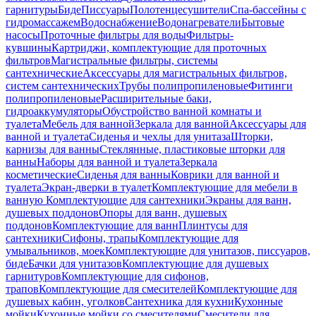
гарнитуры
Биде
Писсуары
Полотенцесушители
Спа-бассейны с
гидромассажем
Водоснабжение
Водонагреватели
Бытовые
насосы
Проточные фильтры для воды
Фильтры-
кувшины
Картриджи, комплектующие для проточных
фильтров
Магистральные фильтры, системы
сантехнические
Аксессуары для магистральных фильтров,
систем сантехнических
Трубы полипропиленовые
Фитинги
полипропиленовые
Расширительные баки,
гидроаккумуляторы
Обустройство ванной комнаты и
туалета
Мебель для ванной
Зеркала для ванной
Аксессуары для
ванной и туалета
Сиденья и чехлы для унитаза
Шторки,
карнизы для ванны
Стеклянные, пластиковые шторки для
ванны
Наборы для ванной и туалета
Зеркала
косметические
Сиденья для ванны
Коврики для ванной и
туалета
Экран-дверки в туалет
Комплектующие для мебели в
ванную
Комплектующие для сантехники
Экраны для ванн,
душевых поддонов
Опоры для ванн, душевых
поддонов
Комплектующие для ванн
Плинтусы для
сантехники
Сифоны, трапы
Комплектующие для
умывальников, моек
Комплектующие для унитазов, писсуаров,
биде
Бачки для унитазов
Комплектующие для душевых
гарнитуров
Комплектующие для сифонов,
трапов
Комплектующие для смесителей
Комплектующие для
душевых кабин, уголков
Сантехника для кухни
Кухонные
мойки
Кухонные мойки со смесителями
Смесители для