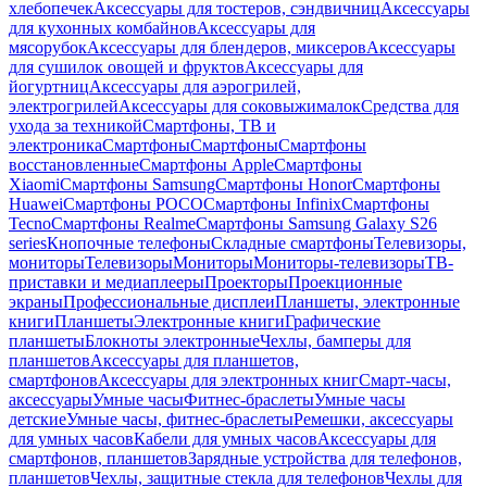
хлебопечек
Аксессуары для тостеров, сэндвичниц
Аксессуары
для кухонных комбайнов
Аксессуары для
мясорубок
Аксессуары для блендеров, миксеров
Аксессуары
для сушилок овощей и фруктов
Аксессуары для
йогуртниц
Аксессуары для аэрогрилей,
электрогрилей
Аксессуары для соковыжималок
Средства для
ухода за техникой
Смартфоны, ТВ и
электроника
Смартфоны
Смартфоны
Смартфоны
восстановленные
Смартфоны Apple
Смартфоны
Xiaomi
Смартфоны Samsung
Смартфоны Honor
Смартфоны
Huawei
Смартфоны POCO
Смартфоны Infinix
Смартфоны
Tecno
Смартфоны Realme
Смартфоны Samsung Galaxy S26
series
Кнопочные телефоны
Складные смартфоны
Телевизоры,
мониторы
Телевизоры
Мониторы
Мониторы-телевизоры
ТВ-
приставки и медиаплееры
Проекторы
Проекционные
экраны
Профессиональные дисплеи
Планшеты, электронные
книги
Планшеты
Электронные книги
Графические
планшеты
Блокноты электронные
Чехлы, бамперы для
планшетов
Аксессуары для планшетов,
смартфонов
Аксессуары для электронных книг
Смарт-часы,
аксессуары
Умные часы
Фитнес-браслеты
Умные часы
детские
Умные часы, фитнес-браслеты
Ремешки, аксессуары
для умных часов
Кабели для умных часов
Аксессуары для
смартфонов, планшетов
Зарядные устройства для телефонов,
планшетов
Чехлы, защитные стекла для телефонов
Чехлы для