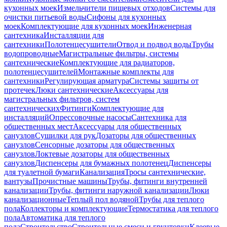
кухонных моек
Измельчители пищевых отходов
Системы для
очистки питьевой воды
Сифоны для кухонных
моек
Комплектующие для кухонных моек
Инженерная
сантехника
Инсталляции для
сантехники
Полотенцесушители
Отвод и подвод воды
Трубы
водопроводные
Магистральные фильтры, системы
сантехнические
Комплектующие для радиаторов,
полотенцесушителей
Монтажные комплекты для
сантехники
Регулирующая арматура
Системы защиты от
протечек
Люки сантехнические
Аксессуары для
магистральных фильтров, систем
сантехнических
Фитинги
Комплектующие для
инсталляций
Опрессовочные насосы
Сантехника для
общественных мест
Аксессуары для общественных
санузлов
Сушилки для рук
Дозаторы для общественных
санузлов
Сенсорные дозаторы для общественных
санузлов
Локтевые дозаторы для общественных
санузлов
Диспенсеры для бумажных полотенец
Диспенсеры
для туалетной бумаги
Канализация
Тросы сантехнические,
вантузы
Прочистные машины
Трубы, фитинги внутренней
канализации
Трубы, фитинги наружной канализации
Люки
канализационные
Теплый пол водяной
Трубы для теплого
пола
Коллекторы и комплектующие
Термостатика для теплого
пола
Автоматика для теплого
пола
Строительство
Строительные смеси и грунтовки
Клеевые