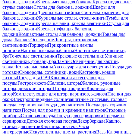
балкона, лоджии
Кресла-мешки для балкона
Кресла подвесные,
стулья садовые
Столы для балкона, лоджии
Шкафы для
балкона, лоджии
Дверцы жалюзийные
Системы хранения для
балкона, лоджии
Журнальные столы, столы-книги
Тумбы для
балкона, лоджии
Кресла-качалки, кресла-маятники
Стулья для
балкона, лоджии
Кресла, пуфы для балкона,
лоджии
Компактные столы для балкона, лоджии
Товары для
дома, бакалея
Освещение
Люстры, потолочные
светильники
Торшеры
Прикроватные лампы,
ночники
Настольные лампы
Споты
Настенные светильники,
бра
Точечные светильники
Трековые светильники
Уличные
светильники, фонари, бра
Лампы
Освещение для картин,
зеркал
Кольцевые лампы
Аксессуары для освещения
Посуда для
готовки
Сковороды, сотейники, воки
Кастрюли, ковши,
казаны
Посуда для СВЧ
Крышки и аксессуары для
посуды
Гастроемкости
Жалюзи, шторы
Жалюзи, рулонные
шторы, римские шторы
Шторы, гардины
Карнизы для
штор
Комплектующие для штор, карнизов, жалюзи
Пленки для
окон
Электроприводные солнцезащитные системы
Столовая
посуда, сервировка
Посуда для напитков
Посуда для горячих
напитков
Посуда для подачи и хранения напитков
Столовые
приборы
Столовая посуда
Посуда для сервировки
Предметы
сервировки
Детская столовая посуда
Декор
Зеркала
Кашпо,
стойки для цветов
Картины, постеры
Часы
интерьерные
Искусственные цветы, растения
Вазы
Ключницы,