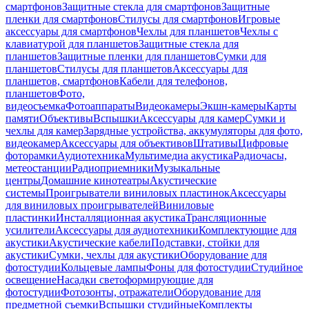
смартфонов
Защитные стекла для смартфонов
Защитные
пленки для смартфонов
Стилусы для смартфонов
Игровые
аксессуары для смартфонов
Чехлы для планшетов
Чехлы с
клавиатурой для планшетов
Защитные стекла для
планшетов
Защитные пленки для планшетов
Сумки для
планшетов
Стилусы для планшетов
Аксессуары для
планшетов, смартфонов
Кабели для телефонов,
планшетов
Фото,
видеосъемка
Фотоаппараты
Видеокамеры
Экшн-камеры
Карты
памяти
Объективы
Вспышки
Аксессуары для камер
Сумки и
чехлы для камер
Зарядные устройства, аккумуляторы для фото,
видеокамер
Аксессуары для объективов
Штативы
Цифровые
фоторамки
Аудиотехника
Мультимедиа акустика
Радиочасы,
метеостанции
Радиоприемники
Музыкальные
центры
Домашние кинотеатры
Акустические
системы
Проигрыватели виниловых пластинок
Аксессуары
для виниловых проигрывателей
Виниловые
пластинки
Инсталляционная акустика
Трансляционные
усилители
Аксессуары для аудиотехники
Комплектующие для
акустики
Акустические кабели
Подставки, стойки для
акустики
Сумки, чехлы для акустики
Оборудование для
фотостудии
Кольцевые лампы
Фоны для фотостудии
Студийное
освещение
Насадки светоформирующие для
фотостудии
Фотозонты, отражатели
Оборудование для
предметной съемки
Вспышки студийные
Комплекты