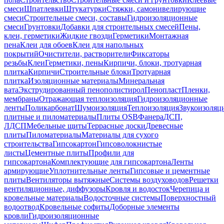
смеси
Шпатлевки
Штукатурки
Стяжки, самонивелирующие
смеси
Строительные смеси, составы
Гидроизоляционные
смеси
Грунтовки
Добавки для строительных смесей
Пены,
клеи, герметики
Жидкие гвозди
Герметики
Монтажная
пена
Клеи для обоев
Клеи для напольных
покрытий
Очистители, растворители
Фиксаторы
резьбы
Клеи
Герметики, пены
Кирпичи, блоки, тротуарная
плитка
Кирпичи
Строительные блоки
Тротуарная
плитка
Изоляционные материалы
Минеральная
вата
Экструдированный пенополистирол
Пенопласт
Пленки,
мембраны
Отражающая теплоизоляция
Гидроизоляционные
ленты
Поликарбонат
Шумоизоляция
Теплоизоляция
Звукоизоляц
плитные и пиломатериалы
Плиты OSB
Фанера
ДСП,
ЛДСП
Мебельные щиты
Террасные доски
Древесные
плиты
Пиломатериалы
Материалы для сухого
строительства
Гипсокартон
Гипсоволокнистые
листы
Цементные плиты
Профили для
гипсокартона
Комплектующие для гипсокартона
Ленты
армирующие
Уплотнительные ленты
Гипсовые и цементные
плиты
Вентиляторы вытяжные
Системы воздуховодов
Решетки
вентиляционные, диффузоры
Кровля и водосток
Черепица и
кровельные материалы
Водосточные системы
Поверхностный
водоотвод
Кровельные софиты
Доборные элементы
кровли
Гидроизоляционные