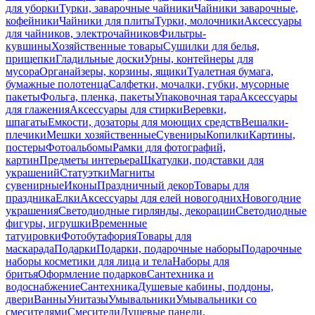
для уборки
Турки, заварочные чайники
Чайники заварочные,
кофейники
Чайники для плиты
Турки, молочники
Аксессуары
для чайников, электрочайников
Фильтры-
кувшины
Хозяйственные товары
Сушилки для белья,
прищепки
Гладильные доски
Урны, контейнеры для
мусора
Органайзеры, корзины, ящики
Туалетная бумага,
бумажные полотенца
Салфетки, мочалки, губки, мусорные
пакеты
Фольга, пленка, пакеты
Упаковочная тара
Аксессуары
для глажения
Аксессуары для стирки
Веревки,
шпагаты
Емкости, дозаторы для моющих средств
Вешалки-
плечики
Мешки хозяйственные
Сувениры
Копилки
Картины,
постеры
Фотоальбомы
Рамки для фотографий,
картин
Предметы интерьера
Шкатулки, подставки для
украшений
Статуэтки
Магниты
сувенирные
Иконы
Праздничный декор
Товары для
праздника
Елки
Аксессуары для елей новогодних
Новогодние
украшения
Светодиодные гирлянды, декорации
Светодиодные
фигуры, игрушки
Временные
татуировки
Фотобутафория
Товары для
маскарада
Подарки
Подарки, подарочные наборы
Подарочные
наборы косметики для лица и тела
Наборы для
бритья
Оформление подарков
Сантехника и
водоснабжение
Сантехника
Душевые кабины, поддоны,
двери
Ванны
Унитазы
Умывальники
Умывальники со
смесителями
Смесители
Душевые панели,