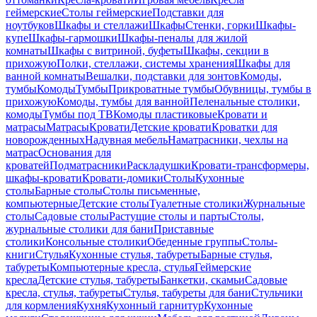
геймерские
Столы геймерские
Подставки для
ноутбуков
Шкафы и стеллажи
Шкафы
Стенки, горки
Шкафы-
купе
Шкафы-гармошки
Шкафы-пеналы для жилой
комнаты
Шкафы с витриной, буфеты
Шкафы, секции в
прихожую
Полки, стеллажи, системы хранения
Шкафы для
ванной комнаты
Вешалки, подставки для зонтов
Комоды,
тумбы
Комоды
Тумбы
Прикроватные тумбы
Обувницы, тумбы в
прихожую
Комоды, тумбы для ванной
Пеленальные столики,
комоды
Тумбы под ТВ
Комоды пластиковые
Кровати и
матрасы
Матрасы
Кровати
Детские кровати
Кроватки для
новорожденных
Надувная мебель
Наматрасники, чехлы на
матрас
Основания для
кроватей
Подматрасники
Раскладушки
Кровати-трансформеры,
шкафы-кровати
Кровати-домики
Столы
Кухонные
столы
Барные столы
Столы письменные,
компьютерные
Детские столы
Туалетные столики
Журнальные
столы
Садовые столы
Растущие столы и парты
Столы,
журнальные столики для бани
Приставные
столики
Консольные столики
Обеденные группы
Столы-
книги
Стулья
Кухонные стулья, табуреты
Барные стулья,
табуреты
Компьютерные кресла, стулья
Геймерские
кресла
Детские стулья, табуреты
Банкетки, скамьи
Садовые
кресла, стулья, табуреты
Стулья, табуреты для бани
Стульчики
для кормления
Кухня
Кухонный гарнитур
Кухонные