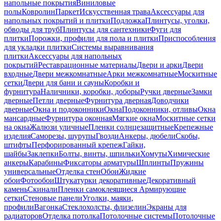
напольные покрытия
Виниловые
полы
Ковролин
Паркет
Искусственная трава
Аксессуары для
напольных покрытий и плитки
Подложка
Плинтусы, уголки,
обводы для труб
Плинтусы для сантехники
Фуги для
плитки
Порожки, профили для пола и плитки
Приспособления
для укладки плитки
Системы выравнивания
плитки
Аксессуары для напольных
покрытий
Реставрационные материалы
Двери и арки
Двери
входные
Двери межкомнатные
Арки межкомнатные
Москитные
сетки
Двери для бани и сауны
Коробки и
фурнитура
Наличники, коробки, доборы
Ручки дверные
Замки
дверные
Петли дверные
Фурнитура дверная
Доводчики
дверные
Окна и подоконники
Окна
Подоконники, отливы
Окна
мансардные
Фурнитура оконная
Мягкие окна
Москитные сетки
на окна
Жалюзи уличные
Пленки солнцезащитные
Крепежные
изделия
Саморезы, шурупы
Гвозди
Анкеры, дюбели
Скобы,
штифты
Перфорированный крепеж
Гайки,
шайбы
Заклепки
Болты, винты, шпильки
Хомуты
Химические
анкеры
Карабины
Фиксаторы арматуры
Шплинты
Пружины
универсальные
Отделка стен
Обои
Жидкие
обои
Фотообои
Штукатурки декоративные
Декоративный
камень
Скинали
Пленки самоклеящиеся
Армирующие
сетки
Стеновые панели
Уголки, маяки,
профили
Вагонка
Стеклохолсты, флизелин
Экраны для
радиаторов
Отделка потолка
Потолочные системы
Потолочные