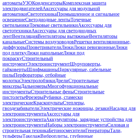
автоматы
УЗО
Конденсаторы
Комплексная защита
электродвигателей
Аксессуары для модульной
автоматики
Светотехника
Промышленное и сигнальное
освещение
Светодиодные ленты
Точечные
светильники
Трековые светильники
Аксессуары для
светотехники
Аксессуары для светодиодных
лент
Вентиляция
Вентиляторы вытяжные
Вентиляторы
канальные
Системы воздуховодов
Решетки вентиляционные,
диффузоры
Проветриватели
Люки
Люки ревизионные
Люки
под плитку
Люки напольные
Люки под
покраску
Строительный
инструмент
Электроинструмент
Шуруповерты,
гайковерты
Шлифмашины
Циркулярные, сабельные
пилы
Перфораторы, отбойные
молотки
Электролобзики
Дрели
Строительные
миксеры
Дальномеры
Многофункциональные
инструменты
Строительные фены
Строительные
пистолеты
Фрезеры
Рубанки, стамески
электрические
Краскопульты
Степлеры,
гвоздезабиватели
Электрические ножницы, резаки
Насадки для
электроинструмента
Аксессуары для
электроинструмента
Аккумуляторы, зарядные устройства для
электроинструмента
Наборы электроинструмента
Силовая и
строительная техника
Бетоносмесители
Генераторы
Тали,
тельферы
Такелаж
Виброплиты, глубинные