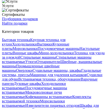
Услуги
Сертификаты
Подборщик подарков
Найти подарки
Категории товаров
Бытовая техника
Крупная техника для
кухни
Холодильники
Вытяжки
Кухонные
плиты
Морозильники
Посудомоечные машины
Настольные
плиты
Винные шкафы
Мини-холодильники
Техника для ухода
за одеждой
Стиральные машины
Стиральные машины
встраиваемые
Утюги
Отпариватели
Швейные, вышивальные
машины
Промышленные швейные
машины
Оверлоки
Сушильные машины, шкафы
Гладильные
системы, прессы
Машинки для удаления катышков
Сушилки
для обуви
Встраиваемая техника, оборудование
Варочные
панели
Духовые шкафы
Холодильники
встраиваемые
Посудомоечные машины
встраиваемые
Микроволновые печи
встраиваемые
Кофемашины встраиваемые
Комплекты
встраиваемой техники
Морозильники
встраиваемые
Измельчители пищевых отходов
Шкафы для