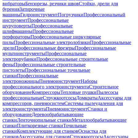
вибраторы
Бензорезы, резчики швов
Стойки, дрели для
бурения
Затирочные
машины
Гидроинструмент
Погрузчики
Профессиональный
инструмент
Профессиональные
шуруповерты
Профессиональные
шлифмашины
Профессиональные
перфораторы
Профессиональные циркулярные
пилы
Профессиональные электролобзики
Профессиональные
дрели
Профессиональные фрезеры
Профессиональные
мультиинструменты
Профессиональные
электрорубанки
Профессиональные строительные
фены
Профессиональные строительные
пистолеты
Профессиональные точильные
станки
Профессиональные
электроножницы
Пневмоинструмент
Наборы
профессионального электроинструмента
Строительное
оборудование
Компрессоры
Тепловые пушки
Пылесосы
профессиональные
Стружкоотсосы
Домкраты
Аксессуары для
компрессоров, пневмосистем
Системы пылеудаления для
электроинструмента
Пневмоинструмент
Станки и
оборудование
Деревообрабатывающие
станки
Ленточнопильные станки
Металлообрабатывающие
станки
Плиткорезные станки
Точильные
станки
Комплектующие для станков
Оснастка для
станков
Аксессуары для станков
Стружкоотсосы
Аксессуары