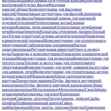
материалы
Шифер
Профнастил
Рулонная кровля
Кровельная
вентиляция
Отделка фасада
Фасадные
панели
Сайдинг
Комплектующие для фасадных
панелей
Декоративные штукатурки для фасада
Клинкерная
плитка для фасада
Декоративный камень для наружной
отделки
Отопление
Отопительные котлы
Газовые
колонки
Камины, печи-камины
Отопительные печи
Банные
печи
Водонагреватели
Радиаторы отопления, батареи
Теплый
пол
Теплые плинтусы
Системы антиобледенения
Управление
климатической техникой
Комплектующие для отопительного
оборудования
Стабилизаторы напряжения
Насосы
циркуляционные
Регулирующая арматура
Отвод и подвод
воды
Дымоходы и комплектующие
Управление климатической
техникой
Комплектующие для радиаторов
Комплектующие для
теплого пола
Топливо и аксессуары для отопительного
оборудования
Комплектующие для печей, каминов
Аксессуары
для каминов, печей
Комплектующие для отопительных котлов,
водонагревателей
Канализация
Тросы сантехнические,
вантузы
Прочистные машины
Трубы, фитинги внутренней
канализации
Трубы, фитинги наружной канализации
Люки
канализационные
Металлопрокат
Металлопрокат
Сваи
Заборы,
ограждения
Автоматика для ворот
Крепежные
изделия
Саморезы, шурупы
Гвозди
Анкеры, дюбели
Скобы,
штифты
Перфорированный крепеж
Гайки,
шайбы
Заклепки
Болты, винты, шпильки
Хомуты
Химические