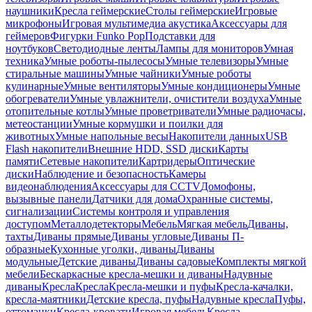
наушники
Кресла геймерские
Столы геймерские
Игровые
микрофоны
Игровая мультимедиа акустика
Аксессуары для
геймеров
Фигурки Funko Pop
Подставки для
ноутбуков
Светодиодные ленты
Лампы для мониторов
Умная
техника
Умные роботы-пылесосы
Умные телевизоры
Умные
стиральные машины
Умные чайники
Умные роботы
кулинарные
Умные вентиляторы
Умные кондиционеры
Умные
обогреватели
Умные увлажнители, очистители воздуха
Умные
отопительные котлы
Умные проветриватели
Умные радиочасы,
метеостанции
Умные кормушки и поилки для
животных
Умные напольные весы
Накопители данных
USB
Flash накопители
Внешние HDD, SSD диски
Карты
памяти
Сетевые накопители
Картридеры
Оптические
диски
Наблюдение и безопасность
Камеры
видеонаблюдения
Аксессуары для CCTV
Домофоны,
вызывные панели
Датчики для дома
Охранные системы,
сигнализации
Системы контроля и управления
доступом
Металлодетекторы
Мебель
Мягкая мебель
Диваны,
тахты
Диваны прямые
Диваны угловые
Диваны П-
образные
Кухонные уголки, диваны
Диваны
модульные
Детские диваны
Диваны садовые
Комплекты мягкой
мебели
Бескаркасные кресла-мешки и диваны
Надувные
диваны
Кресла
Кресла
Кресла-мешки и пуфы
Кресла-качалки,
кресла-маятники
Детские кресла, пуфы
Надувные кресла
Пуфы,
оттоманки
Кресла-кровати
Игровая мебель
Кресла