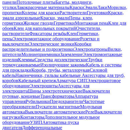
панели
Потолочные плиты
Багеты, молдинги,
уголки
Лакокрасочные материалы
Краски
Эмали
Лаки
Морилки,
пропитки
Колеры для краски
Растворители
Грунтовки
Краски,
эмали аэрозольные
Краски, эмали
Пены, клеи,
герметики
Жидкие гвозди
Герметики
Монтажная пена
Клеи для
обоев
Клеи для напольных покрытий
Очистители,
растворители
Фиксаторы резьбы
Клеи
Герметики,
пены
Электромонтажное оборудование
Розетки и
выключатели
Электрические звонки
Коробки
распределительные и подрозетники
Электропатроны
Вилки,
штепсели
Молниеприемники
Заземление
Электромонтажные
изделия
Клеммы
Средства диэлектрические
Трубки
термоусаживаемые
Изолирующие зажимы
Кабель и системы
для прокладки
Короба, трубы, металлорукав
Силовой
кабель
Наконечники, гильзы кабельные
Аксессуары для труб,
коробов
Кабельный крепеж
Арматура СИП
Электрощитовое
оборудование
Электрощиты
Аксессуары для
электрощита
Шины электротехнические
Выключатели
путевые, концевые
Трансформаторы
Аппаратура
управления
Рубильники
Предохранители
Частотные
преобразователи
Пускатели магнитные
Модульная
автоматика
Выключатели автоматические
Реле
Выключатели
нагрузки
Контакторы
Дополнительное модульное
оборудование
УЗИП
Автоматика пуска
двигателя
Дифференциальные