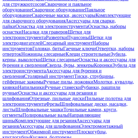
для стружкоотсосов
Сварочное и паяльное
оборудование
Сварочное оборудование
Паяльное
оборудование
Сварочные маски, аксессуары
Комплектующие
для сварочного оборудования
Аксессуары для сварки,
пайки
Оснастка для электроинструмента
Оснастка, наборы
оснастки
Насадки для граверов
Щетки для
электроинструмента
Развертки
Пуансоны
Щетки для
электродвигателей
Слесарный инструмент
Наборы
инструментов
Головки, биты
Гаечные ключи
Отвертки, наборы
отверток
Ножницы слесарные
Клещи строительные
Зубила,
керны, выколотки
Щетки слесарные
Оснастка и аксессуары для
бурения и сверления
Сверла, буры, зенкеры
Коронки
Зубила для
электроинструмента
Аксессуары для бурения и
сверления
Столярный инструмент
Тиски, струбцины,
гейферные зажимы
Ручные пилы, ножовки
Молотки, кувалды,
киянки
Напильники
Ручные стамески
Рубанки, рашпили
ручные
Оснастка и аксессуары для резания и
шлифования
Отрезные, пильные диски
Пильные полотна для
электроинструмента
Фрезы
Шлифовальные диски, насадки,
листы
Шлифовальные чашки
Точильные камни, круги,
сегменты
Полировальные валы
Направляющие
шины
Комплектующие для резания
Аксессуары для
резания
Аксессуары для шлифования
Электромонтажный
инструмент
Обжимной инструмент
Плоскогубцы,
круглогубцы
Кусачки, болторезы,