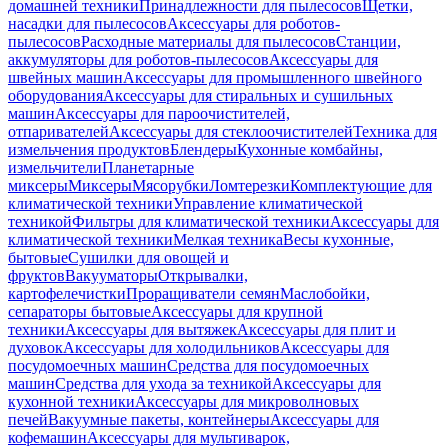
домашней техники
Принадлежности для пылесосов
Щетки,
насадки для пылесосов
Аксессуары для роботов-
пылесосов
Расходные материалы для пылесосов
Станции,
аккумуляторы для роботов-пылесосов
Аксессуары для
швейных машин
Аксессуары для промышленного швейного
оборудования
Аксессуары для стиральных и сушильных
машин
Аксессуары для пароочистителей,
отпаривателей
Аксессуары для стеклоочистителей
Техника для
измельчения продуктов
Блендеры
Кухонные комбайны,
измельчители
Планетарные
миксеры
Миксеры
Мясорубки
Ломтерезки
Комплектующие для
климатической техники
Управление климатической
техникой
Фильтры для климатической техники
Аксессуары для
климатической техники
Мелкая техника
Весы кухонные,
бытовые
Сушилки для овощей и
фруктов
Вакууматоры
Открывалки,
картофелечистки
Проращиватели семян
Маслобойки,
сепараторы бытовые
Аксессуары для крупной
техники
Аксессуары для вытяжек
Аксессуары для плит и
духовок
Аксессуары для холодильников
Аксессуары для
посудомоечных машин
Средства для посудомоечных
машин
Средства для ухода за техникой
Аксессуары для
кухонной техники
Аксессуары для микроволновых
печей
Вакуумные пакеты, контейнеры
Аксессуары для
кофемашин
Аксессуары для мультиварок,