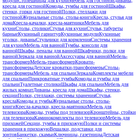
модули
Столешницы для кухни
Мебель для гостиной
Диваны,
кресла для гостиной
Комоды, тумбы для гостиной
Шкафы,
стенки, горки для гостиной
Полки, стеллажи для
гостиной
Журнальные столы, столы-книги
Кресла, стулья для
дома
Кресла-качалки, кресла-маятники
Мебель для
кухни
Столы, столики
Стулья для кухни
Стулья, табуреты
барные
Кухонный гарнитур
Кухонные модули
Кухонные
уголки, диваны
Стульчики для кормления
Системы хранения
для кухни
Мебель для ванной
Тумбы, консоли для
ванной
Шкафы, пеналы для ванной
Шкафчики, полки для
ванной
Зеркала для ванной
Аксессуары для ванной
Мебель-
трансформер
Мебель-трансформер
Кровати-
трансформеры
Детские кроватки-трансформеры
Столы-
трансформеры
Мебель для спальни
Зеркала
Комплекты мебели
для спальни
Прикроватные тумбы
Комоды и тумбы для
спальни
Туалетные столики
Шкафы для спальни
Мебель для
жилых комнат
Диваны, кресла для дома
Шкафы, стенки,
секции
Полки, стеллажи, системы хранения
Стулья,
кресла
Комоды и тумбы
Журнальные столы, столы-
книги
Кресла-качалки, кресла-маятники
Мебель для
телевизора
Комоды, тумбы под телевизор
Кронштейны, стойки
для телевизора
Каминокомплекты под телевизор
Мебель для
прихожей
Секции, тумбы в прихожую
Полки и системы
хранения в прихожую
Вешалки, подставки для
зонтов
Банкетки, скамьи
Ключницы, газетницы
Детская