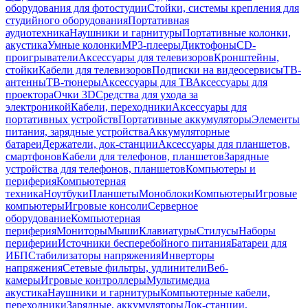
оборудования для фотостудии
Стойки, системы крепления для
студийного оборудования
Портативная
аудиотехника
Наушники и гарнитуры
Портативные колонки,
акустика
Умные колонки
MP3-плееры
Диктофоны
CD-
проигрыватели
Аксессуары для телевизоров
Кронштейны,
стойки
Кабели для телевизоров
Подписки на видеосервисы
ТВ-
антенны
ТВ-тюнеры
Аксессуары для ТВ
Аксессуары для
проектора
Очки 3D
Средства для ухода за
электроникой
Кабели, переходники
Аксессуары для
портативных устройств
Портативные аккумуляторы
Элементы
питания, зарядные устройства
Аккумуляторные
батареи
Держатели, док-станции
Аксессуары для планшетов,
смартфонов
Кабели для телефонов, планшетов
Зарядные
устройства для телефонов, планшетов
Компьютеры и
периферия
Компьютерная
техника
Ноутбуки
Планшеты
Моноблоки
Компьютеры
Игровые
компьютеры
Игровые консоли
Серверное
оборудование
Компьютерная
периферия
Мониторы
Мыши
Клавиатуры
Стилусы
Наборы
периферии
Источники бесперебойного питания
Батареи для
ИБП
Стабилизаторы напряжения
Инверторы
напряжения
Сетевые фильтры, удлинители
Веб-
камеры
Игровые контроллеры
Мультимедиа
акустика
Наушники и гарнитуры
Компьютерные кабели,
переходники
Зарядные, аккумуляторы
Док-станции,