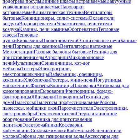
подогрева посуды
Винные шкафы встраиваемые
Вакуумные
упаковщики встраиваемые
Пароварки
встраиваемые
Климатическая техника
Вентиляторы
бытовые
Кондиционеры, сплит-системы
Охладители
воздуха
Водонагреватели
Увлажнители, очистители
воздуха
Камины, печи-камины
Обогреватели
Тепловые
завесы
Тепловые
пушки
Биокамины
Проветриватели
Отопительные печи
Банные
печи
Порталы для каминов
Вентиляторы вытяжные
Метеостанции
Газовые баллоны бытовые
Техника для
приготовления еды
Аэрогрили
Микроволновые
печи
Мультиварки
Сэндвичницы, хот-дог
мейкеры
Тостеры
Электрогрили,
электрошашлычницы
Вафельницы, орешницы,
кексницы
Хлебопечки
Ростеры, мини-печи
Йогуртницы,
мороженицы
Фризеры
Блинницы
Пароварки
Автоклавы для
консервирования
Сыроварни
Фритюрницы, фондю-
фритюрницы
Яйцеварки
Попкорницы
Техника для
дома
Пылесосы
Пылесосы профессиональные
Роботы-
пылесосы, мойщики окон
Пароочистители
Электровеники,
электрошвабры
Стеклоочистители
Стерилизационное
оборудование
Техника для приготовления
напитков
Электрочайники
Кофеварки,
кофемашины
Соковыжималки
Кофемолки
Вспениватели
молока
Сифоны для газирования воды
Аксессуары для