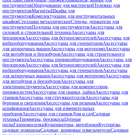
инструментов
Оборудование для мастерской
Тележки для
инструментов
Магниты
Шкафы для
инструментов
Комплектующие для инструментальных
шкафов
Стеллажи металлические
Стенды, держатели для
инструментов
Поддоны для инструментов
Аксессуары для
силовой и строительной техники
Аксессуары для
бензорезов
Аксессуары для бетоносмесителей
Аксессуары для
виброоборудования
Аксессуары для генераторов
Аксессуары
для затирочных машин
Аксессуары для мотопомп
Аксессуары
для мотобуров и бензобуров
Аксессуары для строительного
инструмента
Аксессуары пневмооборудования
Аксессуары для
бензорезов
Аксессуары для бетоносмесителей
Аксессуары для
виброоборудования
Аксессуары для генераторов
Аксессуары
для затирочных машин
Аксессуары для мотопомп
Аксессуары
для мотобуров и бензобуров
Аксессуары для
электроинструмента
Аксессуары для компрессоров,
пневмосистем
Аксессуары для сварки, пайки
Аксессуары для
станков
Аксессуары для стружкоотсосов
Аксессуары для
бурения и сверления
Аксессуары для резания
Аксессуары для
шлифования
Аксессуары для измерительных
приборов
Аксессуары для станков
Дом и сад
Садовая
техника
Триммеры, бензокосы
Цепные
пилы
Газонокосилки
Культиваторы, мотоблоки
Кусторезы,
садовые ножницы
Садовые, кормовые измельчители
Садовые