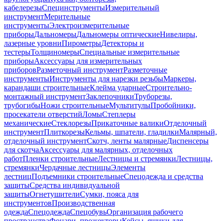
кабелерезы
Специнструменты
Измерительный
инструмент
Мерительные
инструменты
Электроизмерительные
приборы
Дальномеры
Дальномеры оптические
Нивелиры,
лазерные уровни
Пирометры
Детекторы и
тестеры
Толщиномеры
Специальные измерительные
приборы
Аксессуары для измерительных
приборов
Разметочный инструмент
Разметочные
инструменты
Инструменты для нарезки резьбы
Маркеры,
карандаши строительные
Клейма ударные
Строительно-
монтажный инструмент
Заклепочники
Труборезы,
трубогибы
Ножи строительные
Мультитулы
Пробойники,
просекатели отверстий
Ломы
Степлеры
механические
Стеклорезы
Прикаточные валики
Отделочный
инструмент
Плиткорезы
Кельмы, шпатели, гладилки
Малярный,
отделочный инструмент
Скотч, ленты малярные
Диспенсеры
для скотча
Аксессуары для малярных, отделочных
работ
Пленки строительные
Лестницы и стремянки
Лестницы,
стремянки
Чердачные лестницы
Элементы
лестниц
Подъемники строительные
Спецодежда и средства
защиты
Средства индивидуальной
защиты
Огнетушители
Сумки, пояса для
инструментов
Производственная
одежда
Спецодежда
Спецобувь
Организация рабочего
пространства
Фонари, прожекторы
Кейсы, ящики для