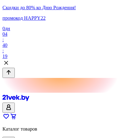
Скидки до 80% ко Дню Рождения!
промокод HAPPY22
0
дн
04
:
40
:
19
Каталог товаров