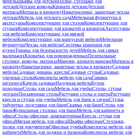
мебель
Шкафы для детской
Полки, стеллажи для
детской
Детские комоды
Кровати детские
Детские
матрасы
Матрасы в кроватку
Наматрасники, защитные чехлы
детские
Мебель для детского сада
Мебельная фурнитура и
аксессуары
Комплектующие для столов
Комплектующие для
стульев
Комплектующие для кроватей и кроваток
Аксессуары
для мебели
Комплектующие для мягкой
мебели
Комплектующие для корпусной мебели
Мебельная
фурнитура
Чехлы для мебели
Системы хранения для
кухни
Товары для безопасности детей
Мебель для самых
маленьких
Кроватки для новорожденных
Пеленальные
столики, комоды, матрасы
Манежи, кровати-манежи
Матрасы в
кроватку
Наматрасники, защитные чехлы в кроватку
Садовая
мебель
Садовые диваны, кресла
Садовые стулья
Садовые,
уличные столы
Комплекты мебели для сада
Гамаки,
шезлонги
Качели садовые
Надувная мебель
Кухни
походные
Столы для сада
Мебель для учебы
Столы, стулья
детские
Письменные столы
Растущие столы и парты
Растущие
кресла и стулья для учебы
Мебель для бани и сауны
Стулья,
табуретки, подставки для бани
Скамьи для бани
Столы для
бани
Журнальные столики для бани
Мебель для кабинета и
офиса
Столы офисные, компьютерные
Кресла, стулья для
офиса
Мягкая мебель для офиса
Шкафы офисные
Стеллажи,
полки для документов
Офисные тумбы
Комплекты мебели для
кабинета
Мебель для лоджии и балкона
Комплекты мебели для