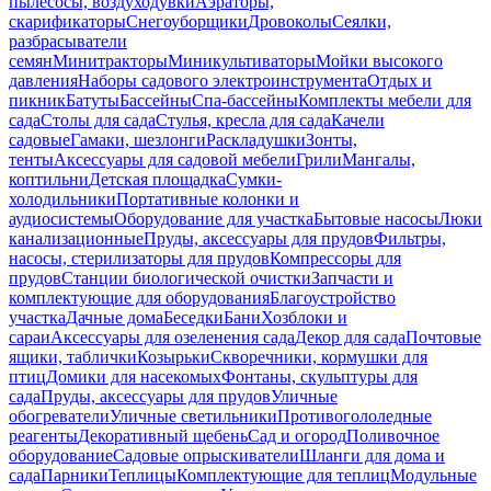
пылесосы, воздуходувки
Аэраторы,
скарификаторы
Снегоуборщики
Дровоколы
Сеялки,
разбрасыватели
семян
Минитракторы
Миникультиваторы
Мойки высокого
давления
Наборы садового электроинструмента
Отдых и
пикник
Батуты
Бассейны
Спа-бассейны
Комплекты мебели для
сада
Столы для сада
Стулья, кресла для сада
Качели
садовые
Гамаки, шезлонги
Раскладушки
Зонты,
тенты
Аксессуары для садовой мебели
Грили
Мангалы,
коптильни
Детская площадка
Сумки-
холодильники
Портативные колонки и
аудиосистемы
Оборудование для участка
Бытовые насосы
Люки
канализационные
Пруды, аксессуары для прудов
Фильтры,
насосы, стерилизаторы для прудов
Компрессоры для
прудов
Станции биологической очистки
Запчасти и
комплектующие для оборудования
Благоустройство
участка
Дачные дома
Беседки
Бани
Хозблоки и
сараи
Аксессуары для озеленения сада
Декор для сада
Почтовые
ящики, таблички
Козырьки
Скворечники, кормушки для
птиц
Домики для насекомых
Фонтаны, скульптуры для
сада
Пруды, аксессуары для прудов
Уличные
обогреватели
Уличные светильники
Противогололедные
реагенты
Декоративный щебень
Сад и огород
Поливочное
оборудование
Садовые опрыскиватели
Шланги для дома и
сада
Парники
Теплицы
Комплектующие для теплиц
Модульные