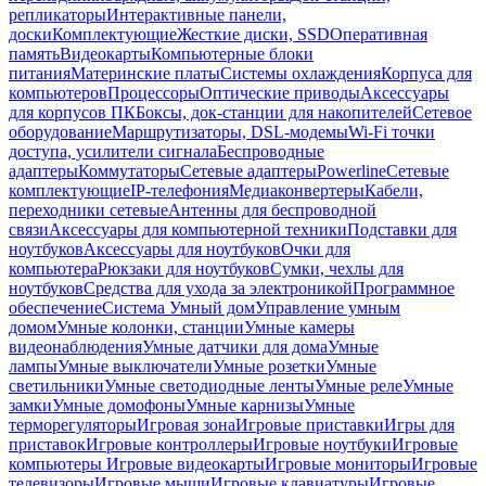
репликаторы
Интерактивные панели,
доски
Комплектующие
Жесткие диски, SSD
Оперативная
память
Видеокарты
Компьютерные блоки
питания
Материнские платы
Системы охлаждения
Корпуса для
компьютеров
Процессоры
Оптические приводы
Аксессуары
для корпусов ПК
Боксы, док-станции для накопителей
Сетевое
оборудование
Маршрутизаторы, DSL-модемы
Wi-Fi точки
доступа, усилители сигнала
Беспроводные
адаптеры
Коммутаторы
Сетевые адаптеры
Powerline
Сетевые
комплектующие
IP-телефония
Медиаконвертеры
Кабели,
переходники сетевые
Антенны для беспроводной
связи
Аксессуары для компьютерной техники
Подставки для
ноутбуков
Аксессуары для ноутбуков
Очки для
компьютера
Рюкзаки для ноутбуков
Сумки, чехлы для
ноутбуков
Средства для ухода за электроникой
Программное
обеспечение
Система Умный дом
Управление умным
домом
Умные колонки, станции
Умные камеры
видеонаблюдения
Умные датчики для дома
Умные
лампы
Умные выключатели
Умные розетки
Умные
светильники
Умные светодиодные ленты
Умные реле
Умные
замки
Умные домофоны
Умные карнизы
Умные
терморегуляторы
Игровая зона
Игровые приставки
Игры для
приставок
Игровые контроллеры
Игровые ноутбуки
Игровые
компьютеры
Игровые видеокарты
Игровые мониторы
Игровые
телевизоры
Игровые мыши
Игровые клавиатуры
Игровые