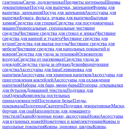
газетницы
Свечи, подсвечники
Предметы интерьера
Ширмы
декоративные
Посуда для выпечки, запекания
Формы для
выпечки, запекания
Посуда для запекания
Аксессуары для
выпечки
Бумага, фольга, рукава для выпечки
Бытовая
химия
Средства для стирки
Средства для посудомоечных
машин
Универсальные, специальные чистящие
средства
Чистящие средства для стекол и зеркал
Чистящие
средства для ванной и туалета
Чистящие средства для
кухни
Средства для мытья посуды
Чистящие средства для
мебели
Чистящие средства для напольных покрытий и
ковров
Средства для ухода за техникой
Освежители
воздуха
Средства от насекомых
Средства ухода за
одеждой
Средства ухода за обувью
Дезинфицирующие
средства
Аксессуары для бара
Сервировка для
напитков
Аксессуары для хранения напитков
Аксессуары для
приготовления коктейлей
Аксессуары для охлаждения
напитков
Наборы для бара, мини-бары
Штопоры, открывалки
для бутылок
Домашний текстиль
Подушки для
сна
Одеяла
Комплекты постельных
принадлежностей
Постельное белье
Пледы,
покрывала
Полотенца
Скатерти
Подушки декоративные
Маски,
беруши для сна
Наполнители для домашнего
текстиля
Ткани
Кухонные ножи, аксессуары
Ножи
Аксессуары
для кухонных ножей
Ножеточки и комплектующие
Ковры и
напольные покрытия
Ковры, циновки, шкуры
Ковры,