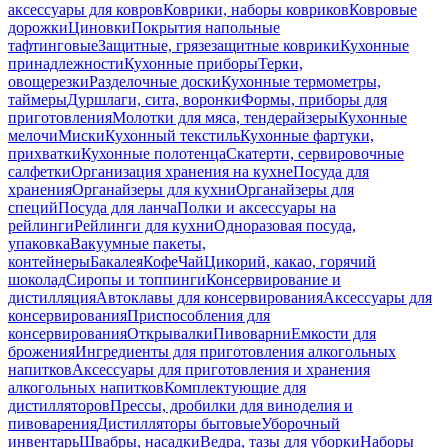
аксессуары для ковров
Коврики, наборы ковриков
Ковровые
дорожки
Циновки
Покрытия напольные
тафтинговые
Защитные, грязезащитные коврики
Кухонные
принадлежности
Кухонные приборы
Терки,
овощерезки
Разделочные доски
Кухонные термометры,
таймеры
Дуршлаги, сита, воронки
Формы, приборы для
приготовления
Молотки для мяса, тендерайзеры
Кухонные
мелочи
Миски
Кухонный текстиль
Кухонные фартуки,
прихватки
Кухонные полотенца
Скатерти, сервировочные
салфетки
Организация хранения на кухне
Посуда для
хранения
Органайзеры для кухни
Органайзеры для
специй
Посуда для ланча
Полки и аксессуары на
рейлинги
Рейлинги для кухни
Одноразовая посуда,
упаковка
Вакуумные пакеты,
контейнеры
Бакалея
Кофе
Чай
Цикорий, какао, горячий
шоколад
Сиропы и топпинги
Консервирование и
дистилляция
Автоклавы для консервирования
Аксессуары для
консервирования
Приспособления для
консервирования
Открывалки
Пивоварни
Емкости для
брожения
Ингредиенты для приготовления алкогольных
напитков
Аксессуары для приготовления и хранения
алкогольных напитков
Комплектующие для
дистилляторов
Прессы, дробилки для виноделия и
пивоварения
Дистилляторы бытовые
Уборочный
инвентарь
Швабры, насадки
Ведра, тазы для уборки
Наборы