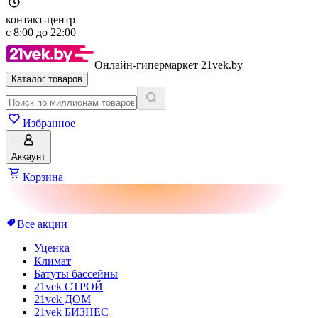
контакт-центр
с
8:00
до
22:00
Онлайн-гипермаркет 21vek.by
Каталог товаров
Избранное
Аккаунт
Корзина
Все акции
Уценка
Климат
Батуты бассейны
21vek СТРОЙ
21vek ДОМ
21vek БИЗНЕС