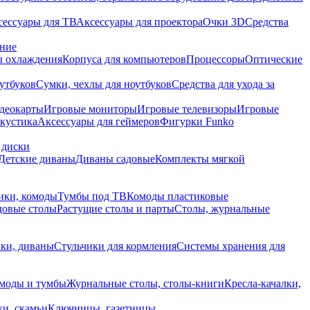
сессуары для ТВ
Аксессуары для проектора
Очки 3D
Средства
ание
 охлаждения
Корпуса для компьютеров
Процессоры
Оптические
утбуков
Сумки, чехлы для ноутбуков
Средства для ухода за
деокарты
Игровые мониторы
Игровые телевизоры
Игровые
акустика
Аксессуары для геймеров
Фигурки Funko
 диски
Детские диваны
Диваны садовые
Комплекты мягкой
ики, комоды
Тумбы под ТВ
Комоды пластиковые
довые столы
Растущие столы и парты
Столы, журнальные
ки, диваны
Стульчики для кормления
Системы хранения для
моды и тумбы
Журнальные столы, столы-книги
Кресла-качалки,
ки, скамьи
Ключницы, газетницы