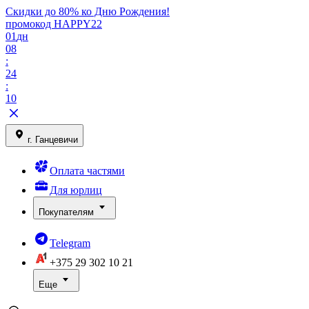
Скидки до 80% ко Дню Рождения!
промокод HAPPY22
01
дн
08
:
24
:
10
г. Ганцевичи
Оплата частями
Для юрлиц
Покупателям
Telegram
+375 29
302 10 21
Еще