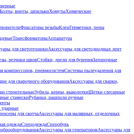
дверные
Болты, винты, шпильки
Хомуты
Химические
творители
Фиксаторы резьбы
Клеи
Герметики, пены
нцевые
Трансформаторы
Аппаратура
уары для светотехники
Аксессуары для светодиодных лент
езы, резчики швов
Стойки, дрели для бурения
Затирочные
ля компрессоров, пневмосистем
Системы пылеудаления для
ие для сварочного оборудования
Аксессуары для сварки,
щи строительные
Зубила, керны, выколотки
Щетки слесарные
чные стамески
Рубанки, рашпили ручные
енты
 ударные
енсеры для скотча
Аксессуары для малярных, отделочных
ная одежда
Спецодежда
Спецобувь
виброоборудования
Аксессуары для генераторов
Аксессуары для