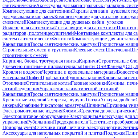
сантехнические
Аксессуары для магистральных фильтров, сист
Комплектующие для сантехники
Экраны для ванн, душевых по
для умывальников, моек
Комплектующие для унитазов, писсуар
смесителей
Комплектующие для душевых кабин, уголков
Инженерная сантехника
Инсталляции для сантехники
Полотенц
радиаторов, полотенцесушителей
Монтажные комплекты для с
систем сантехнических
Фитинги
Комплектующие для инсталля
Канализация
Тросы сантехнические, вантузы
Прочистные маши
Строительные смеси и грунтовки
Клеевые смеси
Шпатлевки
Шту
строительных смесей
Кирпичи, блоки, тротуарная плитка
Кирпичи
Строительные бло
Древесно-плитные и пиломатериалы
Плиты OSB
Фанера
ДСП, 
Кровля и водосток
Черепица и кровельные материалы
Водосточ
материалы
Шифер
Профнастил
Рулонная кровля
Кровельная вен
Отопление
Отопительные котлы
Газовые колонки
Камины, печи
антиобледенения
Управление климатической техникой
Канализация
Тросы сантехнические, вантузы
Прочистные маши
Крепежные изделия
Саморезы, шурупы
Гвозди
Анкеры, дюбели
анкеры
Карабины
Фиксаторы арматуры
Шплинты
Пружины унив
Электромонтажные изделия
Клеммы
Средства диэлектрические
Электрощитовое оборудование
Электрощиты
Аксессуары для э
управления
Рубильники
Предохранители
Частотные преобразов
Приборы учета
Счетчики газа
Счетчики электроэнергии
Счетчи
Аксессуары для напольных покрытий и плитки
Подложка
Плинт