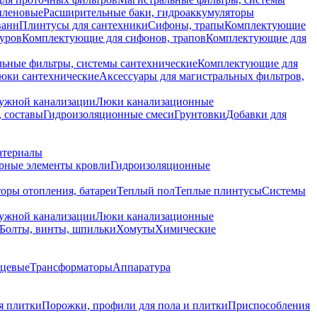
иленовые
Расширительные баки, гидроаккумуляторы
ванн
Плинтусы для сантехники
Сифоны, трапы
Комплектующие
уров
Комплектующие для сифонов, трапов
Комплектующие для
ьные фильтры, системы сантехнические
Комплектующие для
юки сантехнические
Аксессуары для магистральных фильтров,
ружной канализации
Люки канализационные
 составы
Гидроизоляционные смеси
Грунтовки
Добавки для
атериалы
рные элементы кровли
Гидроизоляционные
оры отопления, батареи
Теплый пол
Теплые плинтусы
Системы
ружной канализации
Люки канализационные
Болты, винты, шпильки
Хомуты
Химические
нцевые
Трансформаторы
Аппаратура
я плитки
Порожки, профили для пола и плитки
Приспособления