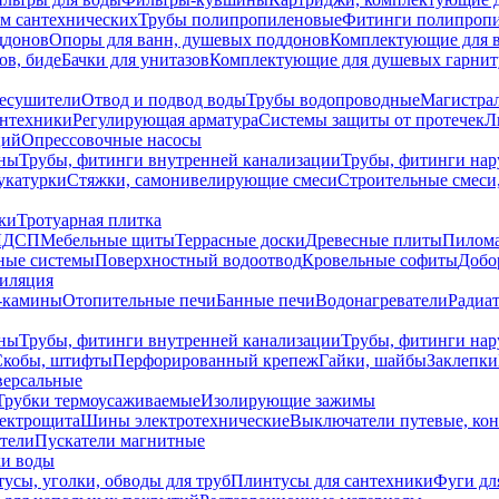
ем сантехнических
Трубы полипропиленовые
Фитинги полипроп
ддонов
Опоры для ванн, душевых поддонов
Комплектующие для 
ов, биде
Бачки для унитазов
Комплектующие для душевых гарнит
есушители
Отвод и подвод воды
Трубы водопроводные
Магистрал
антехники
Регулирующая арматура
Системы защиты от протечек
Л
ций
Опрессовочные насосы
ны
Трубы, фитинги внутренней канализации
Трубы, фитинги на
катурки
Стяжки, самонивелирующие смеси
Строительные смеси,
ки
Тротуарная плитка
ЛДСП
Мебельные щиты
Террасные доски
Древесные плиты
Пилом
ные системы
Поверхностный водоотвод
Кровельные софиты
Добо
тиляция
-камины
Отопительные печи
Банные печи
Водонагреватели
Радиат
ны
Трубы, фитинги внутренней канализации
Трубы, фитинги на
Скобы, штифты
Перфорированный крепеж
Гайки, шайбы
Заклепки
ерсальные
Трубки термоусаживаемые
Изолирующие зажимы
лектрощита
Шины электротехнические
Выключатели путевые, ко
атели
Пускатели магнитные
ки воды
усы, уголки, обводы для труб
Плинтусы для сантехники
Фуги дл