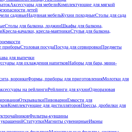
ваток
Аксессуары для мебели
Комплектующие для мягкой
безопасности детей
чели садовые
Надувная мебель
Кухни походные
Столы для сада
вые
Столы для балкона, лоджии
Шкафы для балкона,
ии
Кресла-качалки, кресла-маятники
Стулья для балкона,
роемкости
е приборы
Столовая посуда
Посуда для сервировки
Предметы
укава для выпечки
ссуары для охлаждения напитков
Наборы для бара, мини-
сита, воронки
Формы, приборы для приготовления
Молотки для
аксессуары на рейлинги
Рейлинги для кухни
Одноразовая
вирования
Открывалки
Пивоварни
Емкости для
тков
Комплектующие для дистилляторов
Прессы, дробилки для
лектрочайников
Фильтры-кувшины
я украшений
Статуэтки
Магниты сувенирные
Иконы
ля проточных фильтров
Магистральные фильтры, системы