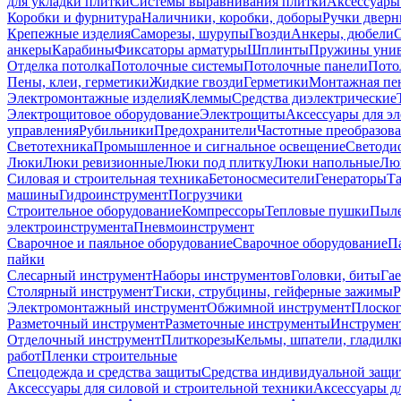
для укладки плитки
Системы выравнивания плитки
Аксессуары
Коробки и фурнитура
Наличники, коробки, доборы
Ручки дверн
Крепежные изделия
Саморезы, шурупы
Гвозди
Анкеры, дюбели
анкеры
Карабины
Фиксаторы арматуры
Шплинты
Пружины унив
Отделка потолка
Потолочные системы
Потолочные панели
Пото
Пены, клеи, герметики
Жидкие гвозди
Герметики
Монтажная пе
Электромонтажные изделия
Клеммы
Средства диэлектрические
Электрощитовое оборудование
Электрощиты
Аксессуары для э
управления
Рубильники
Предохранители
Частотные преобразов
Светотехника
Промышленное и сигнальное освещение
Светоди
Люки
Люки ревизионные
Люки под плитку
Люки напольные
Люк
Силовая и строительная техника
Бетоносмесители
Генераторы
Та
машины
Гидроинструмент
Погрузчики
Строительное оборудование
Компрессоры
Тепловые пушки
Пыле
электроинструмента
Пневмоинструмент
Сварочное и паяльное оборудование
Сварочное оборудование
П
пайки
Слесарный инструмент
Наборы инструментов
Головки, биты
Га
Столярный инструмент
Тиски, струбцины, гейферные зажимы
Р
Электромонтажный инструмент
Обжимной инструмент
Плоског
Разметочный инструмент
Разметочные инструменты
Инструмент
Отделочный инструмент
Плиткорезы
Кельмы, шпатели, гладилк
работ
Пленки строительные
Спецодежда и средства защиты
Средства индивидуальной защ
Аксессуары для силовой и строительной техники
Аксессуары дл