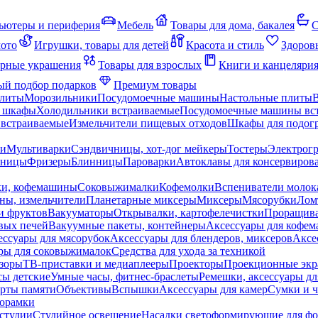
ьютеры и периферия
Мебель
Товары для дома, бакалея
С
мото
Игрушки, товары для детей
Красота и стиль
Здоров
рные украшения
Товары для взрослых
Книги и канцеляри
й подбор подарков
Премиум товары
плиты
Морозильники
Посудомоечные машины
Настольные плиты
 шкафы
Холодильники встраиваемые
Посудомоечные машины вс
встраиваемые
Измельчители пищевых отходов
Шкафы для подогр
чи
Мультиварки
Сэндвичницы, хот-дог мейкеры
Тостеры
Электрог
еницы
Фризеры
Блинницы
Пароварки
Автоклавы для консервиров
ки, кофемашины
Соковыжималки
Кофемолки
Вспениватели молок
ны, измельчители
Планетарные миксеры
Миксеры
Мясорубки
Лом
и фруктов
Вакууматоры
Открывалки, картофелечистки
Проращива
вых печей
Вакуумные пакеты, контейнеры
Аксессуары для кофе
ессуары для мясорубок
Аксессуары для блендеров, миксеров
Аксе
ры для соковыжималок
Средства для ухода за техникой
зоры
ТВ-приставки и медиаплееры
Проекторы
Проекционные эк
сы детские
Умные часы, фитнес-браслеты
Ремешки, аксессуары дл
рты памяти
Объективы
Вспышки
Аксессуары для камер
Сумки и ч
орамки
студии
Студийное освещение
Насадки светоформирующие для фо