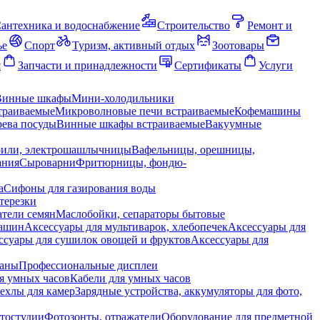
антехника и водоснабжение
Строительство
Ремонт и
ье
Спорт
Туризм, активный отдых
Зоотовары
я
Запчасти и принадлежности
Сертификаты
Услуги
Винные шкафы
Мини-холодильники
траиваемые
Микроволновые печи встраиваемые
Кофемашины
ева посуды
Винные шкафы встраиваемые
Вакуумные
рили, электрошашлычницы
Вафельницы, орешницы,
ания
Сыроварни
Фритюрницы, фондю-
а
Сифоны для газирования воды
терезки
тели семян
Маслобойки, сепараторы бытовые
машин
Аксессуары для мультиварок, хлебопечек
Аксессуары для
ссуары для сушилок овощей и фруктов
Аксессуары для
раны
Профессиональные дисплеи
я умных часов
Кабели для умных часов
ехлы для камер
Зарядные устройства, аккумуляторы для фото,
тостудии
Фотозонты, отражатели
Оборудование для предметной