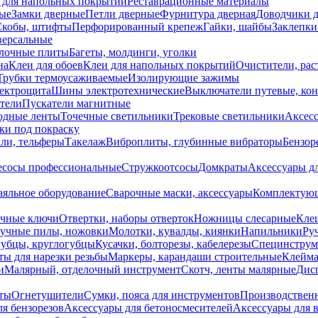
 для напольных покрытий
Реставрационные материалы
ые
Замки дверные
Петли дверные
Фурнитура дверная
Доводчики 
Скобы, штифты
Перфорированный крепеж
Гайки, шайбы
Заклепки
ерсальные
лочные плиты
Багеты, молдинги, уголки
на
Клеи для обоев
Клеи для напольных покрытий
Очистители, рас
Трубки термоусаживаемые
Изолирующие зажимы
лектрощита
Шины электротехнические
Выключатели путевые, ко
атели
Пускатели магнитные
одные ленты
Точечные светильники
Трековые светильники
Аксесс
и под покраску
ли, тельферы
Такелаж
Виброплиты, глубинные вибраторы
Бензор
сосы профессиональные
Стружкоотсосы
Домкраты
Аксессуары д
аяльное оборудование
Сварочные маски, аксессуары
Комплектующ
ечные ключи
Отвертки, наборы отверток
Ножницы слесарные
Кле
учные пилы, ножовки
Молотки, кувалды, киянки
Напильники
Ру
убцы, круглогубцы
Кусачки, болторезы, кабелерезы
Специнструм
ы для нарезки резьбы
Маркеры, карандаши строительные
Клейма
и
Малярный, отделочный инструмент
Скотч, ленты малярные
Дисп
иты
Огнетушители
Сумки, пояса для инструментов
Производствен
я бензорезов
Аксессуары для бетоносмесителей
Аксессуары для 