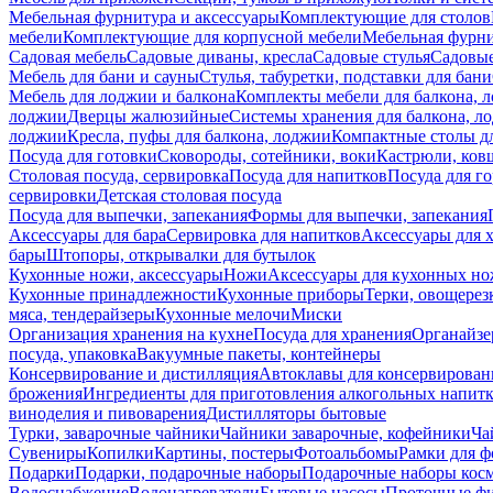
Мебельная фурнитура и аксессуары
Комплектующие для столов
мебели
Комплектующие для корпусной мебели
Мебельная фурн
Садовая мебель
Садовые диваны, кресла
Садовые стулья
Садовые
Мебель для бани и сауны
Стулья, табуретки, подставки для бани
Мебель для лоджии и балкона
Комплекты мебели для балкона, 
лоджии
Дверцы жалюзийные
Системы хранения для балкона, л
лоджии
Кресла, пуфы для балкона, лоджии
Компактные столы дл
Посуда для готовки
Сковороды, сотейники, воки
Кастрюли, ков
Столовая посуда, сервировка
Посуда для напитков
Посуда для г
сервировки
Детская столовая посуда
Посуда для выпечки, запекания
Формы для выпечки, запекания
Аксессуары для бара
Сервировка для напитков
Аксессуары для 
бары
Штопоры, открывалки для бутылок
Кухонные ножи, аксессуары
Ножи
Аксессуары для кухонных н
Кухонные принадлежности
Кухонные приборы
Терки, овощерез
мяса, тендерайзеры
Кухонные мелочи
Миски
Организация хранения на кухне
Посуда для хранения
Органайзе
посуда, упаковка
Вакуумные пакеты, контейнеры
Консервирование и дистилляция
Автоклавы для консервирован
брожения
Ингредиенты для приготовления алкогольных напит
виноделия и пивоварения
Дистилляторы бытовые
Турки, заварочные чайники
Чайники заварочные, кофейники
Ча
Сувениры
Копилки
Картины, постеры
Фотоальбомы
Рамки для ф
Подарки
Подарки, подарочные наборы
Подарочные наборы косм
Водоснабжение
Водонагреватели
Бытовые насосы
Проточные фи