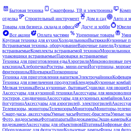
Бытовая техника
Смартфоны, ТВ и электроника
Комп
отделка
Строительный инструмент
Дом и сад
Авто и 
Товары для бизнеса, склада и офиса
Досуг и хобби
Ювели
Все акции
Оплата частями
Уцененные товары
Умны
Крупная техника для кухни
Холодильники
Вытяжки
Кухонные 
Встраиваемая техника, оборудование
Варочные панели
Духовые
встраиваемые
Комплекты встраиваемой техники
Морозильники 
упаковщики встраиваемые
Пароварки встраиваемые
Техника для приготовления еды
Аэрогрили
Микроволновые пе
кексницы
Хлебопечки
Ростеры, мини-печи
Йогуртницы, морож
фритюрницы
Яйцеварки
Попкорницы
Техника для приготовления напитков
Электрочайники
Кофевар
Техника для измельчения продуктов
Блендеры
Кухонные комбай
Мелкая техника
Весы кухонные, бытовые
Сушилки для овощей 
Аксессуары для кухонной техники
Аксессуары для микроволно
тостеров, сэндвичниц
Аксессуары для кухонных комбайнов
Акс
йогуртниц
Аксессуары для аэрогрилей, электрогрилей
Аксессуа
Телевизоры, мониторы
Телевизоры
Мониторы
Мониторы-телеви
Смарт-часы, аксессуары
Умные часы
Фитнес-браслеты
Умные ча
Фото, видеосъемка
Фотоаппараты
Видеокамеры
Экшн-камеры
Ка
видеокамер
Аксессуары для объективов
Штативы
Цифровые фот
Оборудование для фотостудии
Кольцевые лампы
Фоны для фото