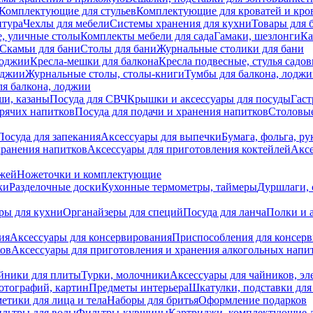
Комплектующие для стульев
Комплектующие для кроватей и кро
итура
Чехлы для мебели
Системы хранения для кухни
Товары для 
, уличные столы
Комплекты мебели для сада
Гамаки, шезлонги
Ка
Скамьи для бани
Столы для бани
Журнальные столики для бани
лоджии
Кресла-мешки для балкона
Кресла подвесные, стулья садо
оджии
Журнальные столы, столы-книги
Тумбы для балкона, лодж
я балкона, лоджии
ши, казаны
Посуда для СВЧ
Крышки и аксессуары для посуды
Гаст
орячих напитков
Посуда для подачи и хранения напитков
Столовы
Посуда для запекания
Аксессуары для выпечки
Бумага, фольга, р
хранения напитков
Аксессуары для приготовления коктейлей
Аксе
ожей
Ножеточки и комплектующие
ки
Разделочные доски
Кухонные термометры, таймеры
Дуршлаги, 
ры для кухни
Органайзеры для специй
Посуда для ланча
Полки и 
ия
Аксессуары для консервирования
Приспособления для консер
ков
Аксессуары для приготовления и хранения алкогольных напи
йники для плиты
Турки, молочники
Аксессуары для чайников, э
отографий, картин
Предметы интерьера
Шкатулки, подставки дл
етики для лица и тела
Наборы для бритья
Оформление подарков
льтры для воды
Фильтры-кувшины
Картриджи, комплектующие д