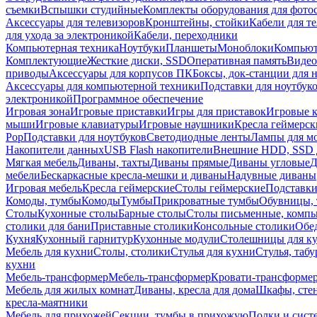
съемки
Вспышки студийные
Комплекты оборудования для фото
Аксессуары для телевизоров
Кронштейны, стойки
Кабели для т
для ухода за электроникой
Кабели, переходники
Компьютерная техника
Ноутбуки
Планшеты
Моноблоки
Компью
Комплектующие
Жесткие диски, SSD
Оперативная память
Видео
приводы
Аксессуары для корпусов ПК
Боксы, док-станции для 
Аксессуары для компьютерной техники
Подставки для ноутбук
электроникой
Программное обеспечение
Игровая зона
Игровые приставки
Игры для приставок
Игровые 
мыши
Игровые клавиатуры
Игровые наушники
Кресла геймерск
Pop
Подставки для ноутбуков
Светодиодные ленты
Лампы для м
Накопители данных
USB Flash накопители
Внешние HDD, SSD 
Мягкая мебель
Диваны, тахты
Диваны прямые
Диваны угловые
Д
мебели
Бескаркасные кресла-мешки и диваны
Надувные диваны
Игровая мебель
Кресла геймерские
Столы геймерские
Подставки
Комоды, тумбы
Комоды
Тумбы
Прикроватные тумбы
Обувницы, 
Столы
Кухонные столы
Барные столы
Столы письменные, комп
столики для бани
Приставные столики
Консольные столики
Обе
Кухня
Кухонный гарнитур
Кухонные модули
Столешницы для к
Мебель для кухни
Столы, столики
Стулья для кухни
Стулья, таб
кухни
Мебель-трансформер
Мебель-трансформер
Кровати-трансформе
Мебель для жилых комнат
Диваны, кресла для дома
Шкафы, стен
кресла-маятники
Мебель для прихожей
Секции, тумбы в прихожую
Полки и сист