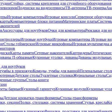
студии
Стойки, системы крепления для студийного оборудования
елевизоров
Подписки на видеосервисы
ТВ-антенны
ТВ-тюнеры
Ак
теры
Игровые компьютеры
Игровые консоли
Серверное оборудов
карты
Компьютерные блоки питания
Материнские платы
Системы
накопителей
ов
Аксессуары для ноутбуков
Очки для компьютера
Рюкзаки для но
контроллеры
Игровые ноутбуки
Игровые компьютеры
Игровые ви
ие
Столы геймерские
Игровые микрофоны
Игровая мультимедиа 
ониторов
диски
Карты памяти
Сетевые накопители
Картридеры
Оптические
иваны П-образные
Кухонные уголки, диваны
Диваны модульные
 для ноутбуков
тумбы в прихожую
Комоды, тумбы для ванной
Пеленальные стол
ьютерные
Детские столы
Туалетные столики
Журнальные столы
Са
денные группы
Столы-книги
ухни
уреты барные
Кухонный гарнитур
Кухонные модули
Кухонные угол
ры
Детские кроватки-трансформеры
Столы-трансформеры
ки, секции
Полки, стеллажи, системы хранения
Стулья, кресла
Ко
емы хранения в прихожую
Вешалки, подставки для зонтов
Банкет