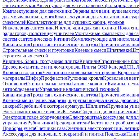
сантехнические
Аксессуары для магистральных фильтров, сист
Комплектующие для сантехники
Экраны для ванн, душевых по
для умывальников, моек
Комплектующие для унитазов, писсуар
смесителей
Комплектующие для душевых кабин, уголков
Инженерная сантехника
Инсталляции для сантехники
Полотенц
радиаторов, полотенцесушителей
Монтажные комплекты для с
систем сантехнических
Фитинги
Комплектующие для инсталля
Канализация
Тросы сантехнические, вантузы
Прочистные маши
Строительные смеси и грунтовки
Клеевые смеси
Шпатлевки
Шту
строительных смесей
Кирпичи, блоки, тротуарная плитка
Кирпичи
Строительные бло
Древесно-плитные и пиломатериалы
Плиты OSB
Фанера
ДСП, 
Кровля и водосток
Черепица и кровельные материалы
Водосточ
материалы
Шифер
Профнастил
Рулонная кровля
Кровельная вен
Отопление
Отопительные котлы
Газовые колонки
Камины, печи
антиобледенения
Управление климатической техникой
Канализация
Тросы сантехнические, вантузы
Прочистные маши
Крепежные изделия
Саморезы, шурупы
Гвозди
Анкеры, дюбели
анкеры
Карабины
Фиксаторы арматуры
Шплинты
Пружины унив
Электромонтажные изделия
Клеммы
Средства диэлектрические
Электрощитовое оборудование
Электрощиты
Аксессуары для э
управления
Рубильники
Предохранители
Частотные преобразов
Приборы учета
Счетчики газа
Счетчики электроэнергии
Счетчи
Аксессуары для напольных покрытий и плитки
Подложка
Плинт