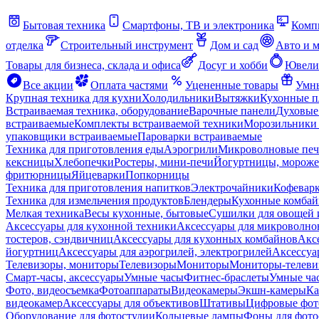
Бытовая техника
Смартфоны, ТВ и электроника
Комп
отделка
Строительный инструмент
Дом и сад
Авто и 
Товары для бизнеса, склада и офиса
Досуг и хобби
Ювели
Все акции
Оплата частями
Уцененные товары
Умны
Крупная техника для кухни
Холодильники
Вытяжки
Кухонные 
Встраиваемая техника, оборудование
Варочные панели
Духовые
встраиваемые
Комплекты встраиваемой техники
Морозильники 
упаковщики встраиваемые
Пароварки встраиваемые
Техника для приготовления еды
Аэрогрили
Микроволновые пе
кексницы
Хлебопечки
Ростеры, мини-печи
Йогуртницы, морож
фритюрницы
Яйцеварки
Попкорницы
Техника для приготовления напитков
Электрочайники
Кофевар
Техника для измельчения продуктов
Блендеры
Кухонные комбай
Мелкая техника
Весы кухонные, бытовые
Сушилки для овощей 
Аксессуары для кухонной техники
Аксессуары для микроволно
тостеров, сэндвичниц
Аксессуары для кухонных комбайнов
Акс
йогуртниц
Аксессуары для аэрогрилей, электрогрилей
Аксессуа
Телевизоры, мониторы
Телевизоры
Мониторы
Мониторы-телеви
Смарт-часы, аксессуары
Умные часы
Фитнес-браслеты
Умные ча
Фото, видеосъемка
Фотоаппараты
Видеокамеры
Экшн-камеры
Ка
видеокамер
Аксессуары для объективов
Штативы
Цифровые фот
Оборудование для фотостудии
Кольцевые лампы
Фоны для фото