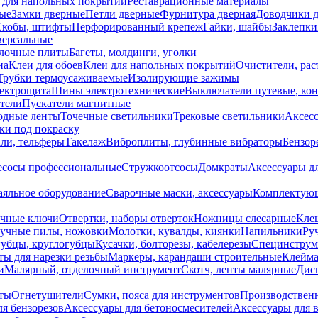
 для напольных покрытий
Реставрационные материалы
ые
Замки дверные
Петли дверные
Фурнитура дверная
Доводчики 
Скобы, штифты
Перфорированный крепеж
Гайки, шайбы
Заклепки
ерсальные
лочные плиты
Багеты, молдинги, уголки
на
Клеи для обоев
Клеи для напольных покрытий
Очистители, рас
Трубки термоусаживаемые
Изолирующие зажимы
лектрощита
Шины электротехнические
Выключатели путевые, ко
атели
Пускатели магнитные
одные ленты
Точечные светильники
Трековые светильники
Аксесс
и под покраску
ли, тельферы
Такелаж
Виброплиты, глубинные вибраторы
Бензор
сосы профессиональные
Стружкоотсосы
Домкраты
Аксессуары д
аяльное оборудование
Сварочные маски, аксессуары
Комплектующ
ечные ключи
Отвертки, наборы отверток
Ножницы слесарные
Кле
учные пилы, ножовки
Молотки, кувалды, киянки
Напильники
Ру
убцы, круглогубцы
Кусачки, болторезы, кабелерезы
Специнструм
ы для нарезки резьбы
Маркеры, карандаши строительные
Клейма
и
Малярный, отделочный инструмент
Скотч, ленты малярные
Дисп
иты
Огнетушители
Сумки, пояса для инструментов
Производствен
я бензорезов
Аксессуары для бетоносмесителей
Аксессуары для 