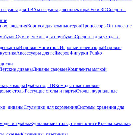
сессуары для ТВ
Аксессуары для проектора
Очки 3D
Средства
ание
 охлаждения
Корпуса для компьютеров
Процессоры
Оптические
утбуков
Сумки, чехлы для ноутбуков
Средства для ухода за
деокарты
Игровые мониторы
Игровые телевизоры
Игровые
акустика
Аксессуары для геймеров
Фигурки Funko
 диски
Детские диваны
Диваны садовые
Комплекты мягкой
ики, комоды
Тумбы под ТВ
Комоды пластиковые
довые столы
Растущие столы и парты
Столы, журнальные
ки, диваны
Стульчики для кормления
Системы хранения для
моды и тумбы
Журнальные столы, столы-книги
Кресла-качалки,
ки, скамьи
Ключницы, газетницы