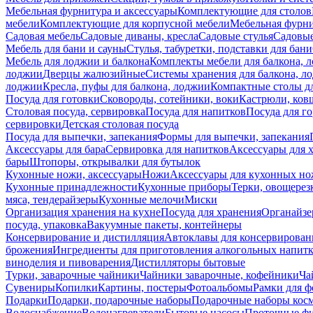
Мебельная фурнитура и аксессуары
Комплектующие для столов
мебели
Комплектующие для корпусной мебели
Мебельная фурн
Садовая мебель
Садовые диваны, кресла
Садовые стулья
Садовые
Мебель для бани и сауны
Стулья, табуретки, подставки для бани
Мебель для лоджии и балкона
Комплекты мебели для балкона, 
лоджии
Дверцы жалюзийные
Системы хранения для балкона, л
лоджии
Кресла, пуфы для балкона, лоджии
Компактные столы дл
Посуда для готовки
Сковороды, сотейники, воки
Кастрюли, ков
Столовая посуда, сервировка
Посуда для напитков
Посуда для г
сервировки
Детская столовая посуда
Посуда для выпечки, запекания
Формы для выпечки, запекания
Аксессуары для бара
Сервировка для напитков
Аксессуары для 
бары
Штопоры, открывалки для бутылок
Кухонные ножи, аксессуары
Ножи
Аксессуары для кухонных н
Кухонные принадлежности
Кухонные приборы
Терки, овощерез
мяса, тендерайзеры
Кухонные мелочи
Миски
Организация хранения на кухне
Посуда для хранения
Органайзе
посуда, упаковка
Вакуумные пакеты, контейнеры
Консервирование и дистилляция
Автоклавы для консервирован
брожения
Ингредиенты для приготовления алкогольных напит
виноделия и пивоварения
Дистилляторы бытовые
Турки, заварочные чайники
Чайники заварочные, кофейники
Ча
Сувениры
Копилки
Картины, постеры
Фотоальбомы
Рамки для ф
Подарки
Подарки, подарочные наборы
Подарочные наборы косм
Водоснабжение
Водонагреватели
Бытовые насосы
Проточные фи