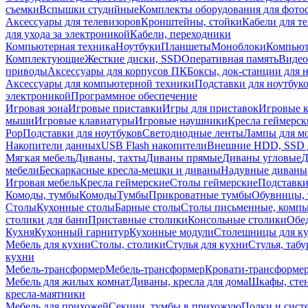
съемки
Вспышки студийные
Комплекты оборудования для фото
Аксессуары для телевизоров
Кронштейны, стойки
Кабели для т
для ухода за электроникой
Кабели, переходники
Компьютерная техника
Ноутбуки
Планшеты
Моноблоки
Компью
Комплектующие
Жесткие диски, SSD
Оперативная память
Видео
приводы
Аксессуары для корпусов ПК
Боксы, док-станции для 
Аксессуары для компьютерной техники
Подставки для ноутбук
электроникой
Программное обеспечение
Игровая зона
Игровые приставки
Игры для приставок
Игровые 
мыши
Игровые клавиатуры
Игровые наушники
Кресла геймерск
Pop
Подставки для ноутбуков
Светодиодные ленты
Лампы для м
Накопители данных
USB Flash накопители
Внешние HDD, SSD 
Мягкая мебель
Диваны, тахты
Диваны прямые
Диваны угловые
Д
мебели
Бескаркасные кресла-мешки и диваны
Надувные диваны
Игровая мебель
Кресла геймерские
Столы геймерские
Подставки
Комоды, тумбы
Комоды
Тумбы
Прикроватные тумбы
Обувницы, 
Столы
Кухонные столы
Барные столы
Столы письменные, комп
столики для бани
Приставные столики
Консольные столики
Обе
Кухня
Кухонный гарнитур
Кухонные модули
Столешницы для к
Мебель для кухни
Столы, столики
Стулья для кухни
Стулья, таб
кухни
Мебель-трансформер
Мебель-трансформер
Кровати-трансформе
Мебель для жилых комнат
Диваны, кресла для дома
Шкафы, стен
кресла-маятники
Мебель для прихожей
Секции, тумбы в прихожую
Полки и сист