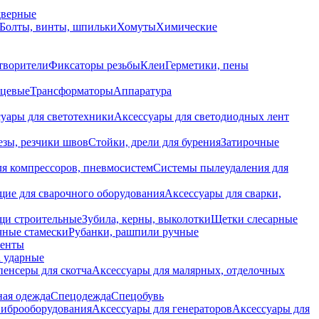
дверные
Болты, винты, шпильки
Хомуты
Химические
творители
Фиксаторы резьбы
Клеи
Герметики, пены
нцевые
Трансформаторы
Аппаратура
уары для светотехники
Аксессуары для светодиодных лент
езы, резчики швов
Стойки, дрели для бурения
Затирочные
ля компрессоров, пневмосистем
Системы пылеудаления для
ие для сварочного оборудования
Аксессуары для сварки,
щи строительные
Зубила, керны, выколотки
Щетки слесарные
чные стамески
Рубанки, рашпили ручные
енты
 ударные
енсеры для скотча
Аксессуары для малярных, отделочных
ная одежда
Спецодежда
Спецобувь
виброоборудования
Аксессуары для генераторов
Аксессуары для