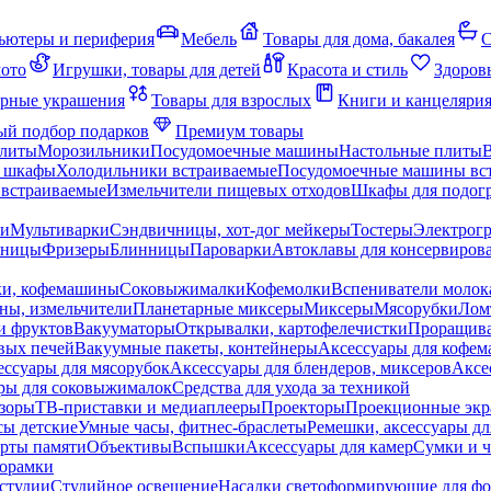
ьютеры и периферия
Мебель
Товары для дома, бакалея
С
мото
Игрушки, товары для детей
Красота и стиль
Здоров
рные украшения
Товары для взрослых
Книги и канцеляри
й подбор подарков
Премиум товары
плиты
Морозильники
Посудомоечные машины
Настольные плиты
 шкафы
Холодильники встраиваемые
Посудомоечные машины вс
встраиваемые
Измельчители пищевых отходов
Шкафы для подогр
чи
Мультиварки
Сэндвичницы, хот-дог мейкеры
Тостеры
Электрог
еницы
Фризеры
Блинницы
Пароварки
Автоклавы для консервиров
ки, кофемашины
Соковыжималки
Кофемолки
Вспениватели молок
ны, измельчители
Планетарные миксеры
Миксеры
Мясорубки
Лом
и фруктов
Вакууматоры
Открывалки, картофелечистки
Проращива
вых печей
Вакуумные пакеты, контейнеры
Аксессуары для кофе
ессуары для мясорубок
Аксессуары для блендеров, миксеров
Аксе
ры для соковыжималок
Средства для ухода за техникой
зоры
ТВ-приставки и медиаплееры
Проекторы
Проекционные эк
сы детские
Умные часы, фитнес-браслеты
Ремешки, аксессуары дл
рты памяти
Объективы
Вспышки
Аксессуары для камер
Сумки и ч
орамки
студии
Студийное освещение
Насадки светоформирующие для фо