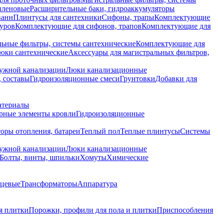
иленовые
Расширительные баки, гидроаккумуляторы
ванн
Плинтусы для сантехники
Сифоны, трапы
Комплектующие
уров
Комплектующие для сифонов, трапов
Комплектующие для
ьные фильтры, системы сантехнические
Комплектующие для
юки сантехнические
Аксессуары для магистральных фильтров,
ружной канализации
Люки канализационные
 составы
Гидроизоляционные смеси
Грунтовки
Добавки для
атериалы
рные элементы кровли
Гидроизоляционные
оры отопления, батареи
Теплый пол
Теплые плинтусы
Системы
ружной канализации
Люки канализационные
Болты, винты, шпильки
Хомуты
Химические
нцевые
Трансформаторы
Аппаратура
я плитки
Порожки, профили для пола и плитки
Приспособления