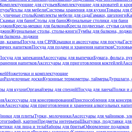
Комплектующие для стульев
Комплектующие для кроватей и кро
итура
Чехлы для мебели
Системы хранения для кухни
Товары для 
, уличные столы
Комплекты мебели для сада
Гамаки, шезлонги
Ка
Скамьи для бани
Столы для бани
Журнальные столики для бани
лоджии
Кресла-мешки для балкона
Кресла подвесные, стулья садо
оджии
Журнальные столы, столы-книги
Тумбы для балкона, лодж
я балкона, лоджии
ши, казаны
Посуда для СВЧ
Крышки и аксессуары для посуды
Гаст
орячих напитков
Посуда для подачи и хранения напитков
Столовы
Посуда для запекания
Аксессуары для выпечки
Бумага, фольга, р
хранения напитков
Аксессуары для приготовления коктейлей
Аксе
ожей
Ножеточки и комплектующие
ки
Разделочные доски
Кухонные термометры, таймеры
Дуршлаги, 
ры для кухни
Органайзеры для специй
Посуда для ланча
Полки и 
ия
Аксессуары для консервирования
Приспособления для консер
ков
Аксессуары для приготовления и хранения алкогольных напи
йники для плиты
Турки, молочники
Аксессуары для чайников, э
отографий, картин
Предметы интерьера
Шкатулки, подставки дл
етики для лица и тела
Наборы для бритья
Оформление подарков
льтры для воды
Фильтры-кувшины
Картриджи, комплектующие д