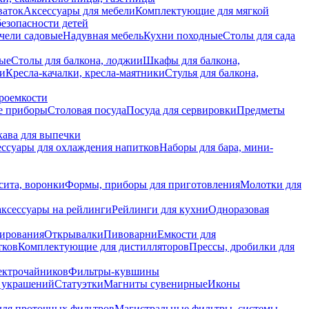
ваток
Аксессуары для мебели
Комплектующие для мягкой
безопасности детей
чели садовые
Надувная мебель
Кухни походные
Столы для сада
вые
Столы для балкона, лоджии
Шкафы для балкона,
ии
Кресла-качалки, кресла-маятники
Стулья для балкона,
роемкости
е приборы
Столовая посуда
Посуда для сервировки
Предметы
укава для выпечки
ссуары для охлаждения напитков
Наборы для бара, мини-
сита, воронки
Формы, приборы для приготовления
Молотки для
аксессуары на рейлинги
Рейлинги для кухни
Одноразовая
вирования
Открывалки
Пивоварни
Емкости для
тков
Комплектующие для дистилляторов
Прессы, дробилки для
лектрочайников
Фильтры-кувшины
я украшений
Статуэтки
Магниты сувенирные
Иконы
ля проточных фильтров
Магистральные фильтры, системы