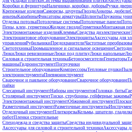
для укладки плитки
Системы выравнивания плитки
Аксессуары
Коробки и фурнитура
Наличники, коробки, доборы
Ручки дверн
Крепежные изделия
Саморезы, шурупы
Гвозди
Анкеры, дюбели
анкеры
Карабины
Фиксаторы арматуры
Шплинты
Пружины унив
Отделка потолка
Потолочные системы
Потолочные панели
Пото
Пены, клеи, герметики
Жидкие гвозди
Герметики
Монтажная пе
Электромонтажные изделия
Клеммы
Средства диэлектрические
Электрощитовое оборудование
Электрощиты
Аксессуары для э
управления
Рубильники
Предохранители
Частотные преобразов
Светотехника
Промышленное и сигнальное освещение
Светоди
Люки
Люки ревизионные
Люки под плитку
Люки напольные
Люк
Силовая и строительная техника
Бетоносмесители
Генераторы
Та
машины
Гидроинструмент
Погрузчики
Строительное оборудование
Компрессоры
Тепловые пушки
Пыле
электроинструмента
Пневмоинструмент
Сварочное и паяльное оборудование
Сварочное оборудование
П
пайки
Слесарный инструмент
Наборы инструментов
Головки, биты
Га
Столярный инструмент
Тиски, струбцины, гейферные зажимы
Р
Электромонтажный инструмент
Обжимной инструмент
Плоског
Разметочный инструмент
Разметочные инструменты
Инструмент
Отделочный инструмент
Плиткорезы
Кельмы, шпатели, гладилк
работ
Пленки строительные
Спецодежда и средства защиты
Средства индивидуальной защ
Аксессуары для силовой и строительной техники
Аксессуары дл