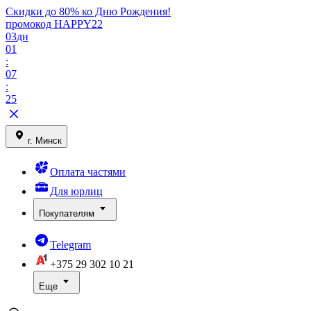
Скидки до 80% ко Дню Рождения!
промокод HAPPY22
03
дн
01
:
07
:
25
г. Минск
Оплата частями
Для юрлиц
Покупателям
Telegram
+375 29
302 10 21
Еще