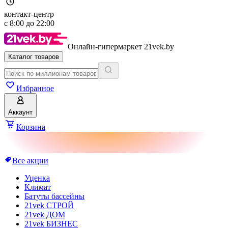
контакт-центр
с
8:00
до
22:00
Онлайн-гипермаркет 21vek.by
Каталог товаров
Избранное
Аккаунт
Корзина
Все акции
Уценка
Климат
Батуты бассейны
21vek СТРОЙ
21vek ДОМ
21vek БИЗНЕС