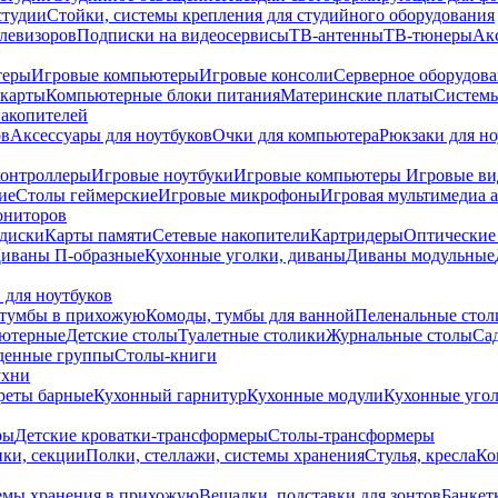
студии
Стойки, системы крепления для студийного оборудования
елевизоров
Подписки на видеосервисы
ТВ-антенны
ТВ-тюнеры
Ак
теры
Игровые компьютеры
Игровые консоли
Серверное оборудов
карты
Компьютерные блоки питания
Материнские платы
Системы
накопителей
ов
Аксессуары для ноутбуков
Очки для компьютера
Рюкзаки для но
контроллеры
Игровые ноутбуки
Игровые компьютеры
Игровые ви
ие
Столы геймерские
Игровые микрофоны
Игровая мультимедиа 
ониторов
диски
Карты памяти
Сетевые накопители
Картридеры
Оптические
иваны П-образные
Кухонные уголки, диваны
Диваны модульные
 для ноутбуков
тумбы в прихожую
Комоды, тумбы для ванной
Пеленальные стол
ьютерные
Детские столы
Туалетные столики
Журнальные столы
Са
денные группы
Столы-книги
ухни
уреты барные
Кухонный гарнитур
Кухонные модули
Кухонные угол
ры
Детские кроватки-трансформеры
Столы-трансформеры
ки, секции
Полки, стеллажи, системы хранения
Стулья, кресла
Ко
емы хранения в прихожую
Вешалки, подставки для зонтов
Банкет