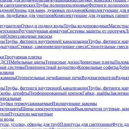
ем сантехнических
Трубы полипропиленовые
Фитинги полипроп
ддонов
Опоры для ванн, душевых поддонов
Комплектующие для 
ов, биде
Бачки для унитазов
Комплектующие для душевых гарнит
есушители
Отвод и подвод воды
Трубы водопроводные
Магистрал
антехники
Регулирующая арматура
Системы защиты от протечек
Л
ций
Опрессовочные насосы
ны
Трубы, фитинги внутренней канализации
Трубы, фитинги на
катурки
Стяжки, самонивелирующие смеси
Строительные смеси,
ки
Тротуарная плитка
ЛДСП
Мебельные щиты
Террасные доски
Древесные плиты
Пилом
ные системы
Поверхностный водоотвод
Кровельные софиты
Добо
тиляция
-камины
Отопительные печи
Банные печи
Водонагреватели
Радиат
ны
Трубы, фитинги внутренней канализации
Трубы, фитинги на
Скобы, штифты
Перфорированный крепеж
Гайки, шайбы
Заклепки
ерсальные
Трубки термоусаживаемые
Изолирующие зажимы
лектрощита
Шины электротехнические
Выключатели путевые, ко
атели
Пускатели магнитные
ки воды
усы, уголки, обводы для труб
Плинтусы для сантехники
Фуги дл