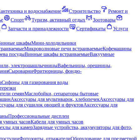
антехника и водоснабжение
Строительство
Ремонт и
ье
Спорт
Туризм, активный отдых
Зоотовары
я
Запчасти и принадлежности
Сертификаты
Услуги
Винные шкафы
Мини-холодильники
траиваемые
Микроволновые печи встраиваемые
Кофемашины
ева посуды
Винные шкафы встраиваемые
Вакуумные
рили, электрошашлычницы
Вафельницы, орешницы,
ания
Сыроварни
Фритюрницы, фондю-
а
Сифоны для газирования воды
терезки
тели семян
Маслобойки, сепараторы бытовые
машин
Аксессуары для мультиварок, хлебопечек
Аксессуары для
ссуары для сушилок овощей и фруктов
Аксессуары для
раны
Профессиональные дисплеи
я умных часов
Кабели для умных часов
ехлы для камер
Зарядные устройства, аккумуляторы для фото,
тостудии
Фотозонты, отражатели
Оборудование для предметной