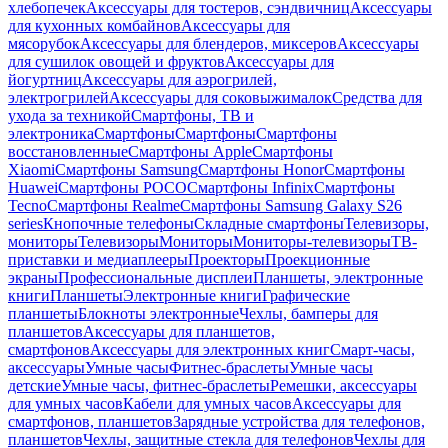
хлебопечек
Аксессуары для тостеров, сэндвичниц
Аксессуары
для кухонных комбайнов
Аксессуары для
мясорубок
Аксессуары для блендеров, миксеров
Аксессуары
для сушилок овощей и фруктов
Аксессуары для
йогуртниц
Аксессуары для аэрогрилей,
электрогрилей
Аксессуары для соковыжималок
Средства для
ухода за техникой
Смартфоны, ТВ и
электроника
Смартфоны
Смартфоны
Смартфоны
восстановленные
Смартфоны Apple
Смартфоны
Xiaomi
Смартфоны Samsung
Смартфоны Honor
Смартфоны
Huawei
Смартфоны POCO
Смартфоны Infinix
Смартфоны
Tecno
Смартфоны Realme
Смартфоны Samsung Galaxy S26
series
Кнопочные телефоны
Складные смартфоны
Телевизоры,
мониторы
Телевизоры
Мониторы
Мониторы-телевизоры
ТВ-
приставки и медиаплееры
Проекторы
Проекционные
экраны
Профессиональные дисплеи
Планшеты, электронные
книги
Планшеты
Электронные книги
Графические
планшеты
Блокноты электронные
Чехлы, бамперы для
планшетов
Аксессуары для планшетов,
смартфонов
Аксессуары для электронных книг
Смарт-часы,
аксессуары
Умные часы
Фитнес-браслеты
Умные часы
детские
Умные часы, фитнес-браслеты
Ремешки, аксессуары
для умных часов
Кабели для умных часов
Аксессуары для
смартфонов, планшетов
Зарядные устройства для телефонов,
планшетов
Чехлы, защитные стекла для телефонов
Чехлы для