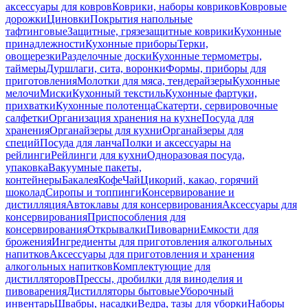
аксессуары для ковров
Коврики, наборы ковриков
Ковровые
дорожки
Циновки
Покрытия напольные
тафтинговые
Защитные, грязезащитные коврики
Кухонные
принадлежности
Кухонные приборы
Терки,
овощерезки
Разделочные доски
Кухонные термометры,
таймеры
Дуршлаги, сита, воронки
Формы, приборы для
приготовления
Молотки для мяса, тендерайзеры
Кухонные
мелочи
Миски
Кухонный текстиль
Кухонные фартуки,
прихватки
Кухонные полотенца
Скатерти, сервировочные
салфетки
Организация хранения на кухне
Посуда для
хранения
Органайзеры для кухни
Органайзеры для
специй
Посуда для ланча
Полки и аксессуары на
рейлинги
Рейлинги для кухни
Одноразовая посуда,
упаковка
Вакуумные пакеты,
контейнеры
Бакалея
Кофе
Чай
Цикорий, какао, горячий
шоколад
Сиропы и топпинги
Консервирование и
дистилляция
Автоклавы для консервирования
Аксессуары для
консервирования
Приспособления для
консервирования
Открывалки
Пивоварни
Емкости для
брожения
Ингредиенты для приготовления алкогольных
напитков
Аксессуары для приготовления и хранения
алкогольных напитков
Комплектующие для
дистилляторов
Прессы, дробилки для виноделия и
пивоварения
Дистилляторы бытовые
Уборочный
инвентарь
Швабры, насадки
Ведра, тазы для уборки
Наборы