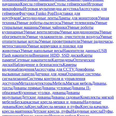
наушники
Кресла геймерские
Столы геймерские
Игровые
микрофоны
Игровая мультимедиа акустика
Аксессуары для
геймеров
Фигурки Funko Pop
Подставки для
ноутбуков
Светодиодные ленты
Лампы для мониторов
Умная
техника
Умные роботы-пылесосы
Умные телевизоры
Умные
стиральные машины
Умные чайники
Умные роботы
кулинарные
Умные вентиляторы
Умные кондиционеры
Умные
обогреватели
Умные увлажнители, очистители воздуха
Умные
отопительные котлы
Умные проветриватели
Умные радиочасы,
метеостанции
Умные кормушки и поилки для
животных
Умные напольные весы
Накопители данных
USB
Flash накопители
Внешние HDD, SSD диски
Карты
памяти
Сетевые накопители
Картридеры
Оптические
диски
Наблюдение и безопасность
Камеры
видеонаблюдения
Аксессуары для CCTV
Домофоны,
вызывные панели
Датчики для дома
Охранные системы,
сигнализации
Системы контроля и управления
доступом
Металлодетекторы
Мебель
Мягкая мебель
Диваны,
тахты
Диваны прямые
Диваны угловые
Диваны П-
образные
Кухонные уголки, диваны
Диваны
модульные
Детские диваны
Диваны садовые
Комплекты мягкой
мебели
Бескаркасные кресла-мешки и диваны
Надувные
диваны
Кресла
Кресла
Кресла-мешки и пуфы
Кресла-качалки,
кресла-маятники
Детские кресла, пуфы
Надувные кресла
Пуфы,
оттоманки
Кресла-кровати
Игровая мебель
Кресла