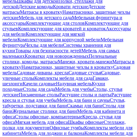
мебель
Шкафы для детской
Полки, стеллажи для
детской
Детские комоды
Кровати детские
Детские
матрасы
Матрасы в кроватку
Наматрасники, защитные чехлы
детские
Мебель для детского сада
Мебельная фурнитура и
аксессуары
Комплектующие для столов
Комплектующие для
стульев
Комплектующие для кроватей и кроваток
Аксессуары
для мебели
Комплектующие для мягкой
мебели
Комплектующие для корпусной мебели
Мебельная
фурнитура
Чехлы для мебели
Системы хранения для
кухни
Товары для безопасности детей
Мебель для самых
маленьких
Кроватки для новорожденных
Пеленальные
столики, комоды, матрасы
Манежи, кровати-манежи
Матрасы в
кроватку
Наматрасники, защитные чехлы в кроватку
Садовая
мебель
Садовые диваны, кресла
Садовые стулья
Садовые,
уличные столы
Комплекты мебели для сада
Гамаки,
шезлонги
Качели садовые
Надувная мебель
Кухни
походные
Столы для сада
Мебель для учебы
Столы, стулья
детские
Письменные столы
Растущие столы и парты
Растущие
кресла и стулья для учебы
Мебель для бани и сауны
Стулья,
табуретки, подставки для бани
Скамьи для бани
Столы для
бани
Журнальные столики для бани
Мебель для кабинета и
офиса
Столы офисные, компьютерные
Кресла, стулья для
офиса
Мягкая мебель для офиса
Шкафы офисные
Стеллажи,
полки для документов
Офисные тумбы
Комплекты мебели для
кабинета
Мебель для лоджии и балкона
Комплекты мебели для