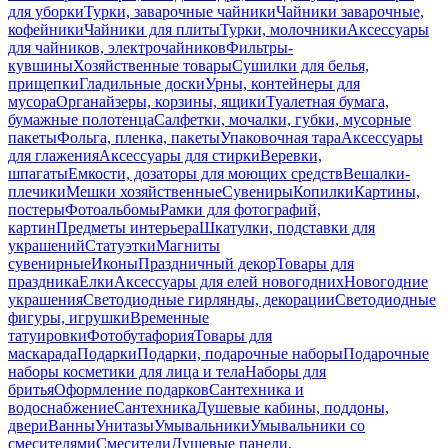
для уборки
Турки, заварочные чайники
Чайники заварочные,
кофейники
Чайники для плиты
Турки, молочники
Аксессуары
для чайников, электрочайников
Фильтры-
кувшины
Хозяйственные товары
Сушилки для белья,
прищепки
Гладильные доски
Урны, контейнеры для
мусора
Органайзеры, корзины, ящики
Туалетная бумага,
бумажные полотенца
Салфетки, мочалки, губки, мусорные
пакеты
Фольга, пленка, пакеты
Упаковочная тара
Аксессуары
для глажения
Аксессуары для стирки
Веревки,
шпагаты
Емкости, дозаторы для моющих средств
Вешалки-
плечики
Мешки хозяйственные
Сувениры
Копилки
Картины,
постеры
Фотоальбомы
Рамки для фотографий,
картин
Предметы интерьера
Шкатулки, подставки для
украшений
Статуэтки
Магниты
сувенирные
Иконы
Праздничный декор
Товары для
праздника
Елки
Аксессуары для елей новогодних
Новогодние
украшения
Светодиодные гирлянды, декорации
Светодиодные
фигуры, игрушки
Временные
татуировки
Фотобутафория
Товары для
маскарада
Подарки
Подарки, подарочные наборы
Подарочные
наборы косметики для лица и тела
Наборы для
бритья
Оформление подарков
Сантехника и
водоснабжение
Сантехника
Душевые кабины, поддоны,
двери
Ванны
Унитазы
Умывальники
Умывальники со
смесителями
Смесители
Душевые панели,