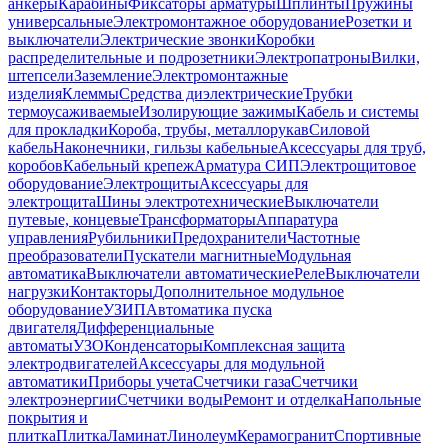
анкеры
Карабины
Фиксаторы арматуры
Шплинты
Пружины
универсальные
Электромонтажное оборудование
Розетки и
выключатели
Электрические звонки
Коробки
распределительные и подрозетники
Электропатроны
Вилки,
штепсели
Заземление
Электромонтажные
изделия
Клеммы
Средства диэлектрические
Трубки
термоусаживаемые
Изолирующие зажимы
Кабель и системы
для прокладки
Короба, трубы, металлорукав
Силовой
кабель
Наконечники, гильзы кабельные
Аксессуары для труб,
коробов
Кабельный крепеж
Арматура СИП
Электрощитовое
оборудование
Электрощиты
Аксессуары для
электрощита
Шины электротехнические
Выключатели
путевые, концевые
Трансформаторы
Аппаратура
управления
Рубильники
Предохранители
Частотные
преобразователи
Пускатели магнитные
Модульная
автоматика
Выключатели автоматические
Реле
Выключатели
нагрузки
Контакторы
Дополнительное модульное
оборудование
УЗИП
Автоматика пуска
двигателя
Дифференциальные
автоматы
УЗО
Конденсаторы
Комплексная защита
электродвигателей
Аксессуары для модульной
автоматики
Приборы учета
Счетчики газа
Счетчики
электроэнергии
Счетчики воды
Ремонт и отделка
Напольные
покрытия и
плитка
Плитка
Ламинат
Линолеум
Керамогранит
Спортивные