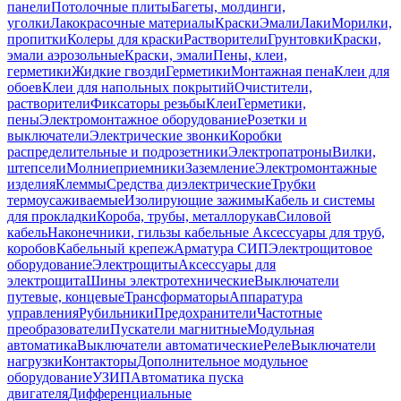
панели
Потолочные плиты
Багеты, молдинги,
уголки
Лакокрасочные материалы
Краски
Эмали
Лаки
Морилки,
пропитки
Колеры для краски
Растворители
Грунтовки
Краски,
эмали аэрозольные
Краски, эмали
Пены, клеи,
герметики
Жидкие гвозди
Герметики
Монтажная пена
Клеи для
обоев
Клеи для напольных покрытий
Очистители,
растворители
Фиксаторы резьбы
Клеи
Герметики,
пены
Электромонтажное оборудование
Розетки и
выключатели
Электрические звонки
Коробки
распределительные и подрозетники
Электропатроны
Вилки,
штепсели
Молниеприемники
Заземление
Электромонтажные
изделия
Клеммы
Средства диэлектрические
Трубки
термоусаживаемые
Изолирующие зажимы
Кабель и системы
для прокладки
Короба, трубы, металлорукав
Силовой
кабель
Наконечники, гильзы кабельные
Аксессуары для труб,
коробов
Кабельный крепеж
Арматура СИП
Электрощитовое
оборудование
Электрощиты
Аксессуары для
электрощита
Шины электротехнические
Выключатели
путевые, концевые
Трансформаторы
Аппаратура
управления
Рубильники
Предохранители
Частотные
преобразователи
Пускатели магнитные
Модульная
автоматика
Выключатели автоматические
Реле
Выключатели
нагрузки
Контакторы
Дополнительное модульное
оборудование
УЗИП
Автоматика пуска
двигателя
Дифференциальные