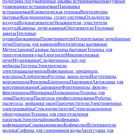
подогрева посуды
Винные шкафы встраиваемые
Вакуумные
упаковщики встраиваемые
Пароварки
встраиваемые
Климатическая техника
Вентиляторы
бытовые
Кондиционеры, сплит-системы
Охладители
воздуха
Водонагреватели
Увлажнители, очистители
воздуха
Камины, печи-камины
Обогреватели
Тепловые
завесы
Тепловые
пушки
Биокамины
Проветриватели
Отопительные печи
Банные
печи
Порталы для каминов
Вентиляторы вытяжные
Метеостанции
Газовые баллоны бытовые
Техника для
приготовления еды
Аэрогрили
Микроволновые
печи
Мультиварки
Сэндвичницы, хот-дог
мейкеры
Тостеры
Электрогрили,
электрошашлычницы
Вафельницы, орешницы,
кексницы
Хлебопечки
Ростеры, мини-печи
Йогуртницы,
мороженицы
Фризеры
Блинницы
Пароварки
Автоклавы для
консервирования
Сыроварни
Фритюрницы, фондю-
фритюрницы
Яйцеварки
Попкорницы
Техника для
дома
Пылесосы
Пылесосы профессиональные
Роботы-
пылесосы, мойщики окон
Пароочистители
Электровеники,
электрошвабры
Стеклоочистители
Стерилизационное
оборудование
Техника для приготовления
напитков
Электрочайники
Кофеварки,
кофемашины
Соковыжималки
Кофемолки
Вспениватели
молока
Сифоны для газирования воды
Аксессуары для