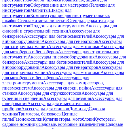
инструментов
Оборудование для мастерской
Тележки для
инструментов
Магниты
Шкафы для
инструментов
Комплектующие для инструментальных
шкафов
Стеллажи металлические
Стенды, держатели для
инструментов
Поддоны для инструментов
Аксессуары для
силовой и строительной техники
Аксессуары для
бензорезов
Аксессуары для бетоносмесителей
Аксессуары для
виброоборудования
Аксессуары для генераторов
Аксессуары
для затирочных машин
Аксессуары для мотопомп
Аксессуары
для мотобуров и бензобуров
Аксессуары для строительного
инструмента
Аксессуары пневмооборудования
Аксессуары для
бензорезов
Аксессуары для бетоносмесителей
Аксессуары для
виброоборудования
Аксессуары для генераторов
Аксессуары
для затирочных машин
Аксессуары для мотопомп
Аксессуары
для мотобуров и бензобуров
Аксессуары для
электроинструмента
Аксессуары для компрессоров,
пневмосистем
Аксессуары для сварки, пайки
Аксессуары для
станков
Аксессуары для стружкоотсосов
Аксессуары для
бурения и сверления
Аксессуары для резания
Аксессуары для
шлифования
Аксессуары для измерительных
приборов
Аксессуары для станков
Дом и сад
Садовая
техника
Триммеры, бензокосы
Цепные
пилы
Газонокосилки
Культиваторы, мотоблоки
Кусторезы,
садовые ножницы
Садовые, кормовые измельчители
Садовые