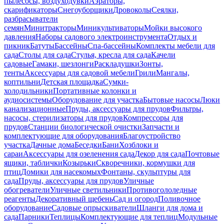
пылесосы, воздуходувки
Аэраторы,
скарификаторы
Снегоуборщики
Дровоколы
Сеялки,
разбрасыватели
семян
Минитракторы
Миникультиваторы
Мойки высокого
давления
Наборы садового электроинструмента
Отдых и
пикник
Батуты
Бассейны
Спа-бассейны
Комплекты мебели для
сада
Столы для сада
Стулья, кресла для сада
Качели
садовые
Гамаки, шезлонги
Раскладушки
Зонты,
тенты
Аксессуары для садовой мебели
Грили
Мангалы,
коптильни
Детская площадка
Сумки-
холодильники
Портативные колонки и
аудиосистемы
Оборудование для участка
Бытовые насосы
Люки
канализационные
Пруды, аксессуары для прудов
Фильтры,
насосы, стерилизаторы для прудов
Компрессоры для
прудов
Станции биологической очистки
Запчасти и
комплектующие для оборудования
Благоустройство
участка
Дачные дома
Беседки
Бани
Хозблоки и
сараи
Аксессуары для озеленения сада
Декор для сада
Почтовые
ящики, таблички
Козырьки
Скворечники, кормушки для
птиц
Домики для насекомых
Фонтаны, скульптуры для
сада
Пруды, аксессуары для прудов
Уличные
обогреватели
Уличные светильники
Противогололедные
реагенты
Декоративный щебень
Сад и огород
Поливочное
оборудование
Садовые опрыскиватели
Шланги для дома и
сада
Парники
Теплицы
Комплектующие для теплиц
Модульные