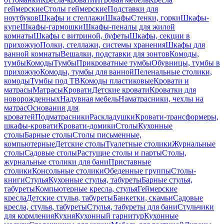
геймерские
Столы геймерские
Подставки для
ноутбуков
Шкафы и стеллажи
Шкафы
Стенки, горки
Шкафы-
купе
Шкафы-гармошки
Шкафы-пеналы для жилой
комнаты
Шкафы с витриной, буфеты
Шкафы, секции в
прихожую
Полки, стеллажи, системы хранения
Шкафы для
ванной комнаты
Вешалки, подставки для зонтов
Комоды,
тумбы
Комоды
Тумбы
Прикроватные тумбы
Обувницы, тумбы в
прихожую
Комоды, тумбы для ванной
Пеленальные столики,
комоды
Тумбы под ТВ
Комоды пластиковые
Кровати и
матрасы
Матрасы
Кровати
Детские кровати
Кроватки для
новорожденных
Надувная мебель
Наматрасники, чехлы на
матрас
Основания для
кроватей
Подматрасники
Раскладушки
Кровати-трансформеры,
шкафы-кровати
Кровати-домики
Столы
Кухонные
столы
Барные столы
Столы письменные,
компьютерные
Детские столы
Туалетные столики
Журнальные
столы
Садовые столы
Растущие столы и парты
Столы,
журнальные столики для бани
Приставные
столики
Консольные столики
Обеденные группы
Столы-
книги
Стулья
Кухонные стулья, табуреты
Барные стулья,
табуреты
Компьютерные кресла, стулья
Геймерские
кресла
Детские стулья, табуреты
Банкетки, скамьи
Садовые
кресла, стулья, табуреты
Стулья, табуреты для бани
Стульчики
для кормления
Кухня
Кухонный гарнитур
Кухонные