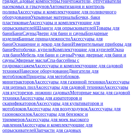
грядки
Садовые компостеры
Уничтожители, отпугиватели
насекомых и грызунов
Автоматизация и контроль
полива
Аксессуары и комплектующие для поливочного
оборудования
Укрывные материалы
Бочки, баки
пластиковые
Аксессуары и комплектующие для
опрыскивателей
Шланги для опрыскивателей
Товары для
бани
Бани
Сауны
Двери для бани и сауны
Бондарные
изделия
Банные принадлежности
Аксессуары для
бани
Оснащение и декор для бани
Измерительные приборы для
бани
Фитобочки, купели
Комплектующие для купелей
Окна
для бани
Мебель для бани и сауны
Ручки дверные для бани и
сауны
Эфирные масла
Спа-бассейны с
гидромассажем
Аксессуары и комплектующие для садовой
техники
Навесное оборудование
Двигатели для
мотоблоков
Прицепы для мотоблоков,
минитракторов
Аксессуары для газонной техники
Аксессуары
для цепных пил
Аксессуары для садовой техники
Аксессуары
для кусторезов, ножниц садовых
Моторные масла для садовой
техники
Аксессуары для аэратоторов и
скарификаторов
Аксессуары для культиваторов и
мотоблоков
Аксессуары для воздуходувок
Аксессуары для
газонокосилок
Аксессуары для бензокос и
триммеров
Аксессуары для моек высокого
давления
Аксессуары и комплектующие для
опрыскивателей
Запчасти для садовых