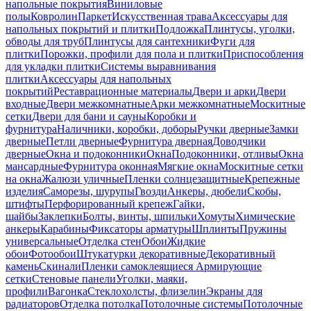
напольные покрытия
Виниловые
полы
Ковролин
Паркет
Искусственная трава
Аксессуары для
напольных покрытий и плитки
Подложка
Плинтусы, уголки,
обводы для труб
Плинтусы для сантехники
Фуги для
плитки
Порожки, профили для пола и плитки
Приспособления
для укладки плитки
Системы выравнивания
плитки
Аксессуары для напольных
покрытий
Реставрационные материалы
Двери и арки
Двери
входные
Двери межкомнатные
Арки межкомнатные
Москитные
сетки
Двери для бани и сауны
Коробки и
фурнитура
Наличники, коробки, доборы
Ручки дверные
Замки
дверные
Петли дверные
Фурнитура дверная
Доводчики
дверные
Окна и подоконники
Окна
Подоконники, отливы
Окна
мансардные
Фурнитура оконная
Мягкие окна
Москитные сетки
на окна
Жалюзи уличные
Пленки солнцезащитные
Крепежные
изделия
Саморезы, шурупы
Гвозди
Анкеры, дюбели
Скобы,
штифты
Перфорированный крепеж
Гайки,
шайбы
Заклепки
Болты, винты, шпильки
Хомуты
Химические
анкеры
Карабины
Фиксаторы арматуры
Шплинты
Пружины
универсальные
Отделка стен
Обои
Жидкие
обои
Фотообои
Штукатурки декоративные
Декоративный
камень
Скинали
Пленки самоклеящиеся
Армирующие
сетки
Стеновые панели
Уголки, маяки,
профили
Вагонка
Стеклохолсты, флизелин
Экраны для
радиаторов
Отделка потолка
Потолочные системы
Потолочные