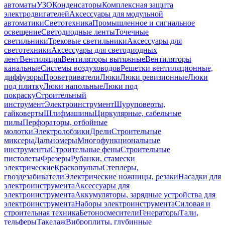
автоматы
УЗО
Конденсаторы
Комплексная защита
электродвигателей
Аксессуары для модульной
автоматики
Светотехника
Промышленное и сигнальное
освещение
Светодиодные ленты
Точечные
светильники
Трековые светильники
Аксессуары для
светотехники
Аксессуары для светодиодных
лент
Вентиляция
Вентиляторы вытяжные
Вентиляторы
канальные
Системы воздуховодов
Решетки вентиляционные,
диффузоры
Проветриватели
Люки
Люки ревизионные
Люки
под плитку
Люки напольные
Люки под
покраску
Строительный
инструмент
Электроинструмент
Шуруповерты,
гайковерты
Шлифмашины
Циркулярные, сабельные
пилы
Перфораторы, отбойные
молотки
Электролобзики
Дрели
Строительные
миксеры
Дальномеры
Многофункциональные
инструменты
Строительные фены
Строительные
пистолеты
Фрезеры
Рубанки, стамески
электрические
Краскопульты
Степлеры,
гвоздезабиватели
Электрические ножницы, резаки
Насадки для
электроинструмента
Аксессуары для
электроинструмента
Аккумуляторы, зарядные устройства для
электроинструмента
Наборы электроинструмента
Силовая и
строительная техника
Бетоносмесители
Генераторы
Тали,
тельферы
Такелаж
Виброплиты, глубинные