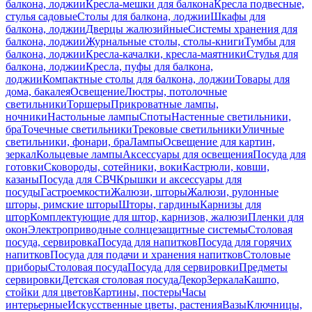
балкона, лоджии
Кресла-мешки для балкона
Кресла подвесные,
стулья садовые
Столы для балкона, лоджии
Шкафы для
балкона, лоджии
Дверцы жалюзийные
Системы хранения для
балкона, лоджии
Журнальные столы, столы-книги
Тумбы для
балкона, лоджии
Кресла-качалки, кресла-маятники
Стулья для
балкона, лоджии
Кресла, пуфы для балкона,
лоджии
Компактные столы для балкона, лоджии
Товары для
дома, бакалея
Освещение
Люстры, потолочные
светильники
Торшеры
Прикроватные лампы,
ночники
Настольные лампы
Споты
Настенные светильники,
бра
Точечные светильники
Трековые светильники
Уличные
светильники, фонари, бра
Лампы
Освещение для картин,
зеркал
Кольцевые лампы
Аксессуары для освещения
Посуда для
готовки
Сковороды, сотейники, воки
Кастрюли, ковши,
казаны
Посуда для СВЧ
Крышки и аксессуары для
посуды
Гастроемкости
Жалюзи, шторы
Жалюзи, рулонные
шторы, римские шторы
Шторы, гардины
Карнизы для
штор
Комплектующие для штор, карнизов, жалюзи
Пленки для
окон
Электроприводные солнцезащитные системы
Столовая
посуда, сервировка
Посуда для напитков
Посуда для горячих
напитков
Посуда для подачи и хранения напитков
Столовые
приборы
Столовая посуда
Посуда для сервировки
Предметы
сервировки
Детская столовая посуда
Декор
Зеркала
Кашпо,
стойки для цветов
Картины, постеры
Часы
интерьерные
Искусственные цветы, растения
Вазы
Ключницы,