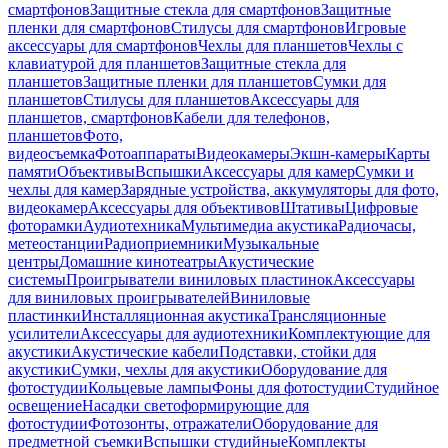
смартфонов
Защитные стекла для смартфонов
Защитные
пленки для смартфонов
Стилусы для смартфонов
Игровые
аксессуары для смартфонов
Чехлы для планшетов
Чехлы с
клавиатурой для планшетов
Защитные стекла для
планшетов
Защитные пленки для планшетов
Сумки для
планшетов
Стилусы для планшетов
Аксессуары для
планшетов, смартфонов
Кабели для телефонов,
планшетов
Фото,
видеосъемка
Фотоаппараты
Видеокамеры
Экшн-камеры
Карты
памяти
Объективы
Вспышки
Аксессуары для камер
Сумки и
чехлы для камер
Зарядные устройства, аккумуляторы для фото,
видеокамер
Аксессуары для объективов
Штативы
Цифровые
фоторамки
Аудиотехника
Мультимедиа акустика
Радиочасы,
метеостанции
Радиоприемники
Музыкальные
центры
Домашние кинотеатры
Акустические
системы
Проигрыватели виниловых пластинок
Аксессуары
для виниловых проигрывателей
Виниловые
пластинки
Инсталляционная акустика
Трансляционные
усилители
Аксессуары для аудиотехники
Комплектующие для
акустики
Акустические кабели
Подставки, стойки для
акустики
Сумки, чехлы для акустики
Оборудование для
фотостудии
Кольцевые лампы
Фоны для фотостудии
Студийное
освещение
Насадки светоформирующие для
фотостудии
Фотозонты, отражатели
Оборудование для
предметной съемки
Вспышки студийные
Комплекты