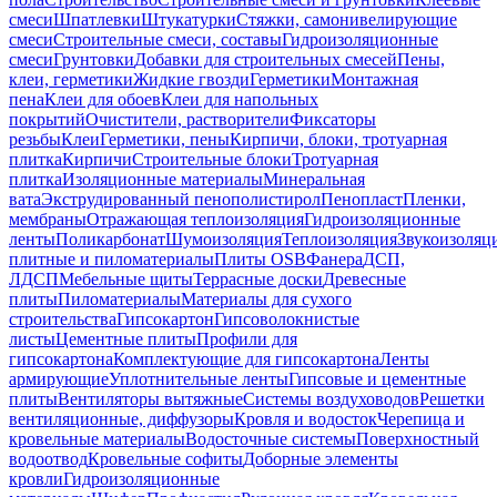
смеси
Шпатлевки
Штукатурки
Стяжки, самонивелирующие
смеси
Строительные смеси, составы
Гидроизоляционные
смеси
Грунтовки
Добавки для строительных смесей
Пены,
клеи, герметики
Жидкие гвозди
Герметики
Монтажная
пена
Клеи для обоев
Клеи для напольных
покрытий
Очистители, растворители
Фиксаторы
резьбы
Клеи
Герметики, пены
Кирпичи, блоки, тротуарная
плитка
Кирпичи
Строительные блоки
Тротуарная
плитка
Изоляционные материалы
Минеральная
вата
Экструдированный пенополистирол
Пенопласт
Пленки,
мембраны
Отражающая теплоизоляция
Гидроизоляционные
ленты
Поликарбонат
Шумоизоляция
Теплоизоляция
Звукоизоляц
плитные и пиломатериалы
Плиты OSB
Фанера
ДСП,
ЛДСП
Мебельные щиты
Террасные доски
Древесные
плиты
Пиломатериалы
Материалы для сухого
строительства
Гипсокартон
Гипсоволокнистые
листы
Цементные плиты
Профили для
гипсокартона
Комплектующие для гипсокартона
Ленты
армирующие
Уплотнительные ленты
Гипсовые и цементные
плиты
Вентиляторы вытяжные
Системы воздуховодов
Решетки
вентиляционные, диффузоры
Кровля и водосток
Черепица и
кровельные материалы
Водосточные системы
Поверхностный
водоотвод
Кровельные софиты
Доборные элементы
кровли
Гидроизоляционные