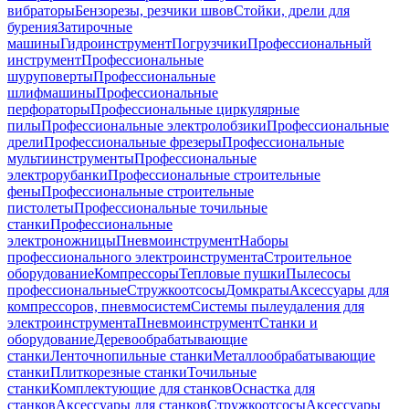
вибраторы
Бензорезы, резчики швов
Стойки, дрели для
бурения
Затирочные
машины
Гидроинструмент
Погрузчики
Профессиональный
инструмент
Профессиональные
шуруповерты
Профессиональные
шлифмашины
Профессиональные
перфораторы
Профессиональные циркулярные
пилы
Профессиональные электролобзики
Профессиональные
дрели
Профессиональные фрезеры
Профессиональные
мультиинструменты
Профессиональные
электрорубанки
Профессиональные строительные
фены
Профессиональные строительные
пистолеты
Профессиональные точильные
станки
Профессиональные
электроножницы
Пневмоинструмент
Наборы
профессионального электроинструмента
Строительное
оборудование
Компрессоры
Тепловые пушки
Пылесосы
профессиональные
Стружкоотсосы
Домкраты
Аксессуары для
компрессоров, пневмосистем
Системы пылеудаления для
электроинструмента
Пневмоинструмент
Станки и
оборудование
Деревообрабатывающие
станки
Ленточнопильные станки
Металлообрабатывающие
станки
Плиткорезные станки
Точильные
станки
Комплектующие для станков
Оснастка для
станков
Аксессуары для станков
Стружкоотсосы
Аксессуары