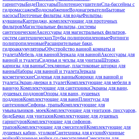
гарнитуры
Биде
Писсуары
Полотенцесушители
Спа-бассейны с
гидромассажем
Водоснабжение
Водонагреватели
Бытовые
насосы
Проточные фильтры для воды
Фильтры-
кувшины
Картриджи, комплектующие для проточных
фильтров
Магистральные фильтры, системы
сантехнические
Аксессуары для магистральных фильтров,
систем сантехнических
Трубы полипропиленовые
Фитинги
полипропиленовые
Расширительные баки,
гидроаккумуляторы
Обустройство ванной комнаты и
туалета
Мебель для ванной
Зеркала для ванной
Аксессуары для
ванной и туалета
Сиденья и чехлы для унитаза
Шторки,
карнизы для ванны
Стеклянные, пластиковые шторки для
ванны
Наборы для ванной и туалета
Зеркала
косметические
Сиденья для ванны
Коврики для ванной и
туалета
Экран-дверки в туалет
Комплектующие для мебели в
ванную
Комплектующие для сантехники
Экраны для ванн,
душевых поддонов
Опоры для ванн, душевых
поддонов
Комплектующие для ванн
Плинтусы для
сантехники
Сифоны, трапы
Комплектующие для
умывальников, моек
Комплектующие для унитазов, писсуаров,
биде
Бачки для унитазов
Комплектующие для душевых
гарнитуров
Комплектующие для сифонов,
трапов
Комплектующие для смесителей
Комплектующие для
душевых кабин, уголков
Сантехника для кухни
Кухонные
мойки
Кухонные мойки со смесителями
Смесители для