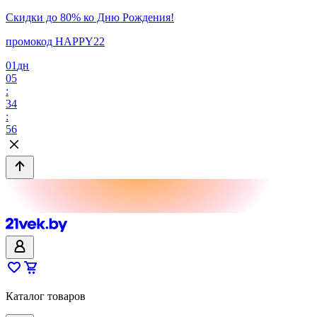
Скидки до 80% ко Дню Рождения!
промокод HAPPY22
01
дн
05
:
34
:
56
Каталог товаров