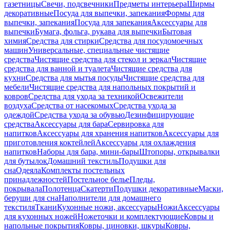
газетницы
Свечи, подсвечники
Предметы интерьера
Ширмы
декоративные
Посуда для выпечки, запекания
Формы для
выпечки, запекания
Посуда для запекания
Аксессуары для
выпечки
Бумага, фольга, рукава для выпечки
Бытовая
химия
Средства для стирки
Средства для посудомоечных
машин
Универсальные, специальные чистящие
средства
Чистящие средства для стекол и зеркал
Чистящие
средства для ванной и туалета
Чистящие средства для
кухни
Средства для мытья посуды
Чистящие средства для
мебели
Чистящие средства для напольных покрытий и
ковров
Средства для ухода за техникой
Освежители
воздуха
Средства от насекомых
Средства ухода за
одеждой
Средства ухода за обувью
Дезинфицирующие
средства
Аксессуары для бара
Сервировка для
напитков
Аксессуары для хранения напитков
Аксессуары для
приготовления коктейлей
Аксессуары для охлаждения
напитков
Наборы для бара, мини-бары
Штопоры, открывалки
для бутылок
Домашний текстиль
Подушки для
сна
Одеяла
Комплекты постельных
принадлежностей
Постельное белье
Пледы,
покрывала
Полотенца
Скатерти
Подушки декоративные
Маски,
беруши для сна
Наполнители для домашнего
текстиля
Ткани
Кухонные ножи, аксессуары
Ножи
Аксессуары
для кухонных ножей
Ножеточки и комплектующие
Ковры и
напольные покрытия
Ковры, циновки, шкуры
Ковры,