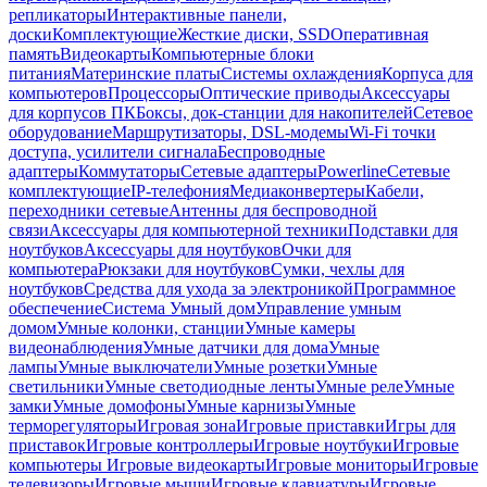
репликаторы
Интерактивные панели,
доски
Комплектующие
Жесткие диски, SSD
Оперативная
память
Видеокарты
Компьютерные блоки
питания
Материнские платы
Системы охлаждения
Корпуса для
компьютеров
Процессоры
Оптические приводы
Аксессуары
для корпусов ПК
Боксы, док-станции для накопителей
Сетевое
оборудование
Маршрутизаторы, DSL-модемы
Wi-Fi точки
доступа, усилители сигнала
Беспроводные
адаптеры
Коммутаторы
Сетевые адаптеры
Powerline
Сетевые
комплектующие
IP-телефония
Медиаконвертеры
Кабели,
переходники сетевые
Антенны для беспроводной
связи
Аксессуары для компьютерной техники
Подставки для
ноутбуков
Аксессуары для ноутбуков
Очки для
компьютера
Рюкзаки для ноутбуков
Сумки, чехлы для
ноутбуков
Средства для ухода за электроникой
Программное
обеспечение
Система Умный дом
Управление умным
домом
Умные колонки, станции
Умные камеры
видеонаблюдения
Умные датчики для дома
Умные
лампы
Умные выключатели
Умные розетки
Умные
светильники
Умные светодиодные ленты
Умные реле
Умные
замки
Умные домофоны
Умные карнизы
Умные
терморегуляторы
Игровая зона
Игровые приставки
Игры для
приставок
Игровые контроллеры
Игровые ноутбуки
Игровые
компьютеры
Игровые видеокарты
Игровые мониторы
Игровые
телевизоры
Игровые мыши
Игровые клавиатуры
Игровые