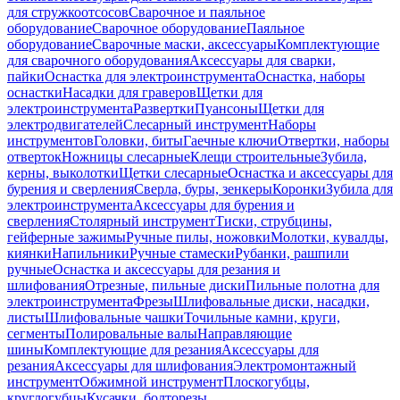
для стружкоотсосов
Сварочное и паяльное
оборудование
Сварочное оборудование
Паяльное
оборудование
Сварочные маски, аксессуары
Комплектующие
для сварочного оборудования
Аксессуары для сварки,
пайки
Оснастка для электроинструмента
Оснастка, наборы
оснастки
Насадки для граверов
Щетки для
электроинструмента
Развертки
Пуансоны
Щетки для
электродвигателей
Слесарный инструмент
Наборы
инструментов
Головки, биты
Гаечные ключи
Отвертки, наборы
отверток
Ножницы слесарные
Клещи строительные
Зубила,
керны, выколотки
Щетки слесарные
Оснастка и аксессуары для
бурения и сверления
Сверла, буры, зенкеры
Коронки
Зубила для
электроинструмента
Аксессуары для бурения и
сверления
Столярный инструмент
Тиски, струбцины,
гейферные зажимы
Ручные пилы, ножовки
Молотки, кувалды,
киянки
Напильники
Ручные стамески
Рубанки, рашпили
ручные
Оснастка и аксессуары для резания и
шлифования
Отрезные, пильные диски
Пильные полотна для
электроинструмента
Фрезы
Шлифовальные диски, насадки,
листы
Шлифовальные чашки
Точильные камни, круги,
сегменты
Полировальные валы
Направляющие
шины
Комплектующие для резания
Аксессуары для
резания
Аксессуары для шлифования
Электромонтажный
инструмент
Обжимной инструмент
Плоскогубцы,
круглогубцы
Кусачки, болторезы,