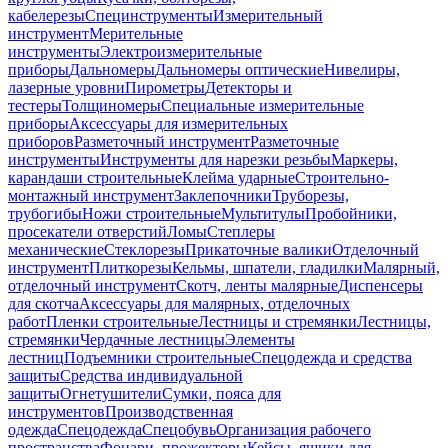
кабелерезы
Специнструменты
Измерительный
инструмент
Мерительные
инструменты
Электроизмерительные
приборы
Дальномеры
Дальномеры оптические
Нивелиры,
лазерные уровни
Пирометры
Детекторы и
тестеры
Толщиномеры
Специальные измерительные
приборы
Аксессуары для измерительных
приборов
Разметочный инструмент
Разметочные
инструменты
Инструменты для нарезки резьбы
Маркеры,
карандаши строительные
Клейма ударные
Строительно-
монтажный инструмент
Заклепочники
Труборезы,
трубогибы
Ножи строительные
Мультитулы
Пробойники,
просекатели отверстий
Ломы
Степлеры
механические
Стеклорезы
Прикаточные валики
Отделочный
инструмент
Плиткорезы
Кельмы, шпатели, гладилки
Малярный,
отделочный инструмент
Скотч, ленты малярные
Диспенсеры
для скотча
Аксессуары для малярных, отделочных
работ
Пленки строительные
Лестницы и стремянки
Лестницы,
стремянки
Чердачные лестницы
Элементы
лестниц
Подъемники строительные
Спецодежда и средства
защиты
Средства индивидуальной
защиты
Огнетушители
Сумки, пояса для
инструментов
Производственная
одежда
Спецодежда
Спецобувь
Организация рабочего
пространства
Фонари, прожекторы
Кейсы, ящики для