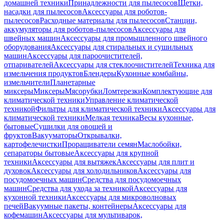
домашней техники
Принадлежности для пылесосов
Щетки,
насадки для пылесосов
Аксессуары для роботов-
пылесосов
Расходные материалы для пылесосов
Станции,
аккумуляторы для роботов-пылесосов
Аксессуары для
швейных машин
Аксессуары для промышленного швейного
оборудования
Аксессуары для стиральных и сушильных
машин
Аксессуары для пароочистителей,
отпаривателей
Аксессуары для стеклоочистителей
Техника для
измельчения продуктов
Блендеры
Кухонные комбайны,
измельчители
Планетарные
миксеры
Миксеры
Мясорубки
Ломтерезки
Комплектующие для
климатической техники
Управление климатической
техникой
Фильтры для климатической техники
Аксессуары для
климатической техники
Мелкая техника
Весы кухонные,
бытовые
Сушилки для овощей и
фруктов
Вакууматоры
Открывалки,
картофелечистки
Проращиватели семян
Маслобойки,
сепараторы бытовые
Аксессуары для крупной
техники
Аксессуары для вытяжек
Аксессуары для плит и
духовок
Аксессуары для холодильников
Аксессуары для
посудомоечных машин
Средства для посудомоечных
машин
Средства для ухода за техникой
Аксессуары для
кухонной техники
Аксессуары для микроволновых
печей
Вакуумные пакеты, контейнеры
Аксессуары для
кофемашин
Аксессуары для мультиварок,