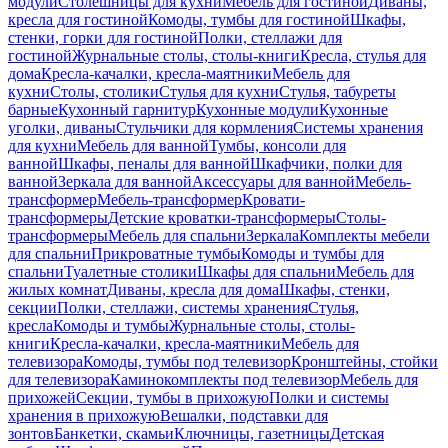
модули
Столешницы для кухни
Мебель для гостиной
Диваны,
кресла для гостиной
Комоды, тумбы для гостиной
Шкафы,
стенки, горки для гостиной
Полки, стеллажи для
гостиной
Журнальные столы, столы-книги
Кресла, стулья для
дома
Кресла-качалки, кресла-маятники
Мебель для
кухни
Столы, столики
Стулья для кухни
Стулья, табуреты
барные
Кухонный гарнитур
Кухонные модули
Кухонные
уголки, диваны
Стульчики для кормления
Системы хранения
для кухни
Мебель для ванной
Тумбы, консоли для
ванной
Шкафы, пеналы для ванной
Шкафчики, полки для
ванной
Зеркала для ванной
Аксессуары для ванной
Мебель-
трансформер
Мебель-трансформер
Кровати-
трансформеры
Детские кроватки-трансформеры
Столы-
трансформеры
Мебель для спальни
Зеркала
Комплекты мебели
для спальни
Прикроватные тумбы
Комоды и тумбы для
спальни
Туалетные столики
Шкафы для спальни
Мебель для
жилых комнат
Диваны, кресла для дома
Шкафы, стенки,
секции
Полки, стеллажи, системы хранения
Стулья,
кресла
Комоды и тумбы
Журнальные столы, столы-
книги
Кресла-качалки, кресла-маятники
Мебель для
телевизора
Комоды, тумбы под телевизор
Кронштейны, стойки
для телевизора
Каминокомплекты под телевизор
Мебель для
прихожей
Секции, тумбы в прихожую
Полки и системы
хранения в прихожую
Вешалки, подставки для
зонтов
Банкетки, скамьи
Ключницы, газетницы
Детская