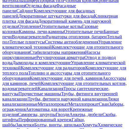
материалы
Шифер
Профнастил
Рулонная кровля
Кровельная
вентиляция
Отделка фасада
Фасадные
панели
Сайдинг
Комплектующие для фасадных
панелей
Декоративные штукатурки для фасада
Клинкерная
плитка для фасада
Декоративный камень для наружной
отделки
Отопление
Отопительные котлы
Газовые
колонки
Камины, печи-камины
Отопительные печи
Банные
печи
Водонагреватели
Радиаторы отопления, батареи
Теплый
пол
Теплые плинтусы
Системы антиобледенения
Управление
климатической техникой
Комплектующие для отопительного
оборудования
Стабилизаторы напряжения
Насосы
циркуляционные
Регулирующая арматура
Отвод и подвод
воды
Дымоходы и комплектующие
Управление климатической
техникой
Комплектующие для радиаторов
Комплектующие для
теплого пола
Топливо и аксессуары для отопительного
оборудования
Комплектующие для печей, каминов
Аксессуары
для каминов, печей
Комплектующие для отопительных котлов,
водонагревателей
Канализация
Тросы сантехнические,
вантузы
Прочистные машины
Трубы, фитинги внутренней
канализации
Трубы, фитинги наружной канализации
Люки
канализационные
Металлопрокат
Металлопрокат
Сваи
Заборы,
ограждения
Автоматика для ворот
Крепежные
изделия
Саморезы, шурупы
Гвозди
Анкеры, дюбели
Скобы,
штифты
Перфорированный крепеж
Гайки,
шайбы
Заклепки
Болты, винты, шпильки
Хомуты
Химические