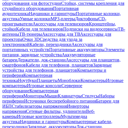
оборудования для фотостудии
Стойки, системы крепления для
студийного оборудования
Портативная
аудиотехника
Наушники и гарнитуры
Портативные колонки,
акустика
Умные колонки
MP3-плееры
Диктофоны
CD-
проигрыватели
Аксессуары для телевизоров
Кронштейны,
стойки
Кабели для телевизоров
Подписки на видеосервисы
ТВ-
антенны
ТВ-тюнеры
Аксессуары для ТВ
Аксессуары для
проектора
Очки 3D
Средства для ухода за
электроникой
Кабели, переходники
Аксессуары для
портативных устройств
Портативные аккумуляторы
Элементы
питания, зарядные устройства
Аккумуляторные
батареи
Держатели, док-станции
Аксессуары для планшетов,
смартфонов
Кабели для телефонов, планшетов
Зарядные
устройства для телефонов, планшетов
Компьютеры и
периферия
Компьютерная
техника
Ноутбуки
Планшеты
Моноблоки
Компьютеры
Игровые
компьютеры
Игровые консоли
Серверное
оборудование
Компьютерная
периферия
Мониторы
Мыши
Клавиатуры
Стилусы
Наборы
периферии
Источники бесперебойного питания
Батареи для
ИБП
Стабилизаторы напряжения
Инверторы
напряжения
Сетевые фильтры, удлинители
Веб-
камеры
Игровые контроллеры
Мультимедиа
акустика
Наушники и гарнитуры
Компьютерные кабели,
переходники
Зарядные, аккумуляторы
Док-станции,