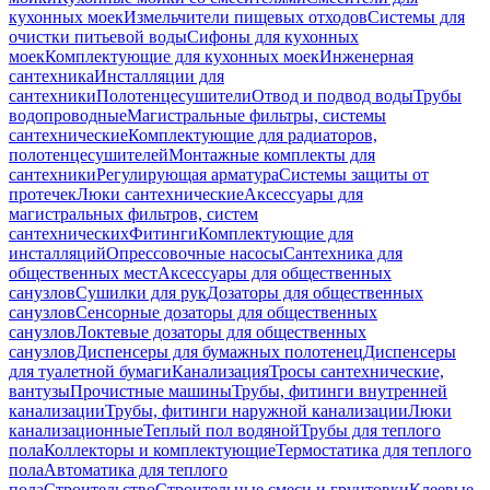
кухонных моек
Измельчители пищевых отходов
Системы для
очистки питьевой воды
Сифоны для кухонных
моек
Комплектующие для кухонных моек
Инженерная
сантехника
Инсталляции для
сантехники
Полотенцесушители
Отвод и подвод воды
Трубы
водопроводные
Магистральные фильтры, системы
сантехнические
Комплектующие для радиаторов,
полотенцесушителей
Монтажные комплекты для
сантехники
Регулирующая арматура
Системы защиты от
протечек
Люки сантехнические
Аксессуары для
магистральных фильтров, систем
сантехнических
Фитинги
Комплектующие для
инсталляций
Опрессовочные насосы
Сантехника для
общественных мест
Аксессуары для общественных
санузлов
Сушилки для рук
Дозаторы для общественных
санузлов
Сенсорные дозаторы для общественных
санузлов
Локтевые дозаторы для общественных
санузлов
Диспенсеры для бумажных полотенец
Диспенсеры
для туалетной бумаги
Канализация
Тросы сантехнические,
вантузы
Прочистные машины
Трубы, фитинги внутренней
канализации
Трубы, фитинги наружной канализации
Люки
канализационные
Теплый пол водяной
Трубы для теплого
пола
Коллекторы и комплектующие
Термостатика для теплого
пола
Автоматика для теплого
пола
Строительство
Строительные смеси и грунтовки
Клеевые