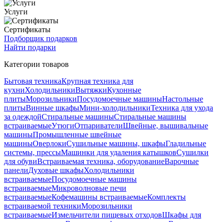
Услуги
Сертификаты
Подборщик подарков
Найти подарки
Категории товаров
Бытовая техника
Крупная техника для
кухни
Холодильники
Вытяжки
Кухонные
плиты
Морозильники
Посудомоечные машины
Настольные
плиты
Винные шкафы
Мини-холодильники
Техника для ухода
за одеждой
Стиральные машины
Стиральные машины
встраиваемые
Утюги
Отпариватели
Швейные, вышивальные
машины
Промышленные швейные
машины
Оверлоки
Сушильные машины, шкафы
Гладильные
системы, прессы
Машинки для удаления катышков
Сушилки
для обуви
Встраиваемая техника, оборудование
Варочные
панели
Духовые шкафы
Холодильники
встраиваемые
Посудомоечные машины
встраиваемые
Микроволновые печи
встраиваемые
Кофемашины встраиваемые
Комплекты
встраиваемой техники
Морозильники
встраиваемые
Измельчители пищевых отходов
Шкафы для