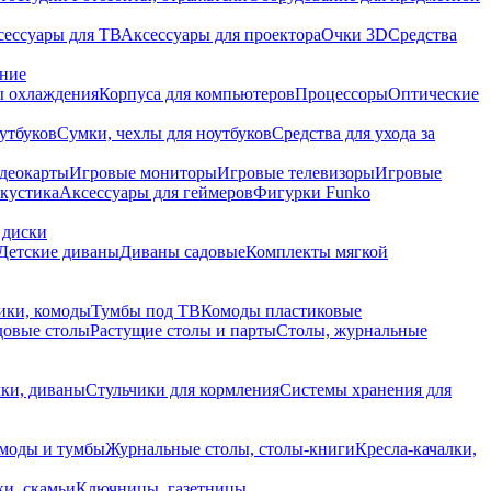
сессуары для ТВ
Аксессуары для проектора
Очки 3D
Средства
ание
 охлаждения
Корпуса для компьютеров
Процессоры
Оптические
утбуков
Сумки, чехлы для ноутбуков
Средства для ухода за
деокарты
Игровые мониторы
Игровые телевизоры
Игровые
акустика
Аксессуары для геймеров
Фигурки Funko
 диски
Детские диваны
Диваны садовые
Комплекты мягкой
ики, комоды
Тумбы под ТВ
Комоды пластиковые
довые столы
Растущие столы и парты
Столы, журнальные
ки, диваны
Стульчики для кормления
Системы хранения для
моды и тумбы
Журнальные столы, столы-книги
Кресла-качалки,
ки, скамьи
Ключницы, газетницы