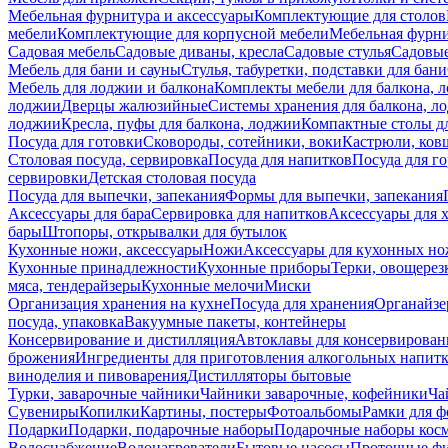
Мебельная фурнитура и аксессуары
Комплектующие для столов
мебели
Комплектующие для корпусной мебели
Мебельная фурн
Садовая мебель
Садовые диваны, кресла
Садовые стулья
Садовые
Мебель для бани и сауны
Стулья, табуретки, подставки для бани
Мебель для лоджии и балкона
Комплекты мебели для балкона, 
лоджии
Дверцы жалюзийные
Системы хранения для балкона, л
лоджии
Кресла, пуфы для балкона, лоджии
Компактные столы дл
Посуда для готовки
Сковороды, сотейники, воки
Кастрюли, ков
Столовая посуда, сервировка
Посуда для напитков
Посуда для г
сервировки
Детская столовая посуда
Посуда для выпечки, запекания
Формы для выпечки, запекания
Аксессуары для бара
Сервировка для напитков
Аксессуары для 
бары
Штопоры, открывалки для бутылок
Кухонные ножи, аксессуары
Ножи
Аксессуары для кухонных н
Кухонные принадлежности
Кухонные приборы
Терки, овощерез
мяса, тендерайзеры
Кухонные мелочи
Миски
Организация хранения на кухне
Посуда для хранения
Органайзе
посуда, упаковка
Вакуумные пакеты, контейнеры
Консервирование и дистилляция
Автоклавы для консервирован
брожения
Ингредиенты для приготовления алкогольных напит
виноделия и пивоварения
Дистилляторы бытовые
Турки, заварочные чайники
Чайники заварочные, кофейники
Ча
Сувениры
Копилки
Картины, постеры
Фотоальбомы
Рамки для ф
Подарки
Подарки, подарочные наборы
Подарочные наборы косм
Водоснабжение
Водонагреватели
Бытовые насосы
Проточные фи