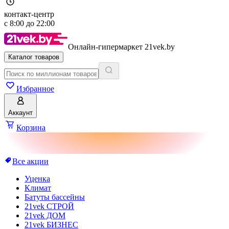
контакт-центр
с
8:00
до
22:00
Онлайн-гипермаркет 21vek.by
Каталог товаров
Избранное
Аккаунт
Корзина
Все акции
Уценка
Климат
Батуты бассейны
21vek СТРОЙ
21vek ДОМ
21vek БИЗНЕС