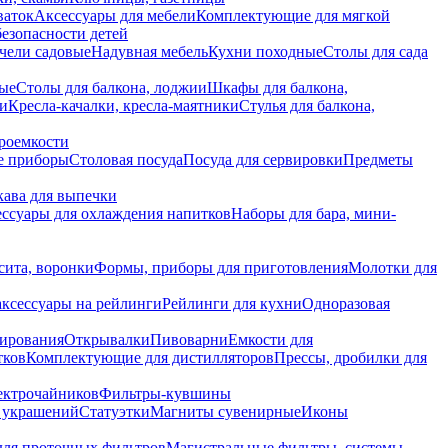
ваток
Аксессуары для мебели
Комплектующие для мягкой
безопасности детей
чели садовые
Надувная мебель
Кухни походные
Столы для сада
вые
Столы для балкона, лоджии
Шкафы для балкона,
ии
Кресла-качалки, кресла-маятники
Стулья для балкона,
роемкости
е приборы
Столовая посуда
Посуда для сервировки
Предметы
укава для выпечки
ссуары для охлаждения напитков
Наборы для бара, мини-
сита, воронки
Формы, приборы для приготовления
Молотки для
аксессуары на рейлинги
Рейлинги для кухни
Одноразовая
вирования
Открывалки
Пивоварни
Емкости для
тков
Комплектующие для дистилляторов
Прессы, дробилки для
лектрочайников
Фильтры-кувшины
я украшений
Статуэтки
Магниты сувенирные
Иконы
ля проточных фильтров
Магистральные фильтры, системы