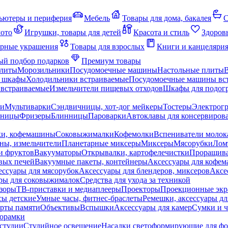
ьютеры и периферия
Мебель
Товары для дома, бакалея
С
мото
Игрушки, товары для детей
Красота и стиль
Здоров
рные украшения
Товары для взрослых
Книги и канцеляри
й подбор подарков
Премиум товары
плиты
Морозильники
Посудомоечные машины
Настольные плиты
 шкафы
Холодильники встраиваемые
Посудомоечные машины вс
встраиваемые
Измельчители пищевых отходов
Шкафы для подогр
чи
Мультиварки
Сэндвичницы, хот-дог мейкеры
Тостеры
Электрог
еницы
Фризеры
Блинницы
Пароварки
Автоклавы для консервиров
ки, кофемашины
Соковыжималки
Кофемолки
Вспениватели молок
ны, измельчители
Планетарные миксеры
Миксеры
Мясорубки
Лом
и фруктов
Вакууматоры
Открывалки, картофелечистки
Проращива
вых печей
Вакуумные пакеты, контейнеры
Аксессуары для кофе
ессуары для мясорубок
Аксессуары для блендеров, миксеров
Аксе
ры для соковыжималок
Средства для ухода за техникой
зоры
ТВ-приставки и медиаплееры
Проекторы
Проекционные эк
сы детские
Умные часы, фитнес-браслеты
Ремешки, аксессуары дл
рты памяти
Объективы
Вспышки
Аксессуары для камер
Сумки и ч
орамки
студии
Студийное освещение
Насадки светоформирующие для фо