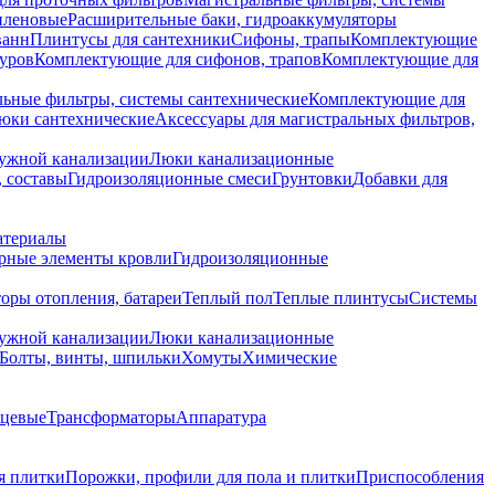
иленовые
Расширительные баки, гидроаккумуляторы
ванн
Плинтусы для сантехники
Сифоны, трапы
Комплектующие
уров
Комплектующие для сифонов, трапов
Комплектующие для
ьные фильтры, системы сантехнические
Комплектующие для
юки сантехнические
Аксессуары для магистральных фильтров,
ружной канализации
Люки канализационные
 составы
Гидроизоляционные смеси
Грунтовки
Добавки для
атериалы
рные элементы кровли
Гидроизоляционные
оры отопления, батареи
Теплый пол
Теплые плинтусы
Системы
ружной канализации
Люки канализационные
Болты, винты, шпильки
Хомуты
Химические
нцевые
Трансформаторы
Аппаратура
я плитки
Порожки, профили для пола и плитки
Приспособления