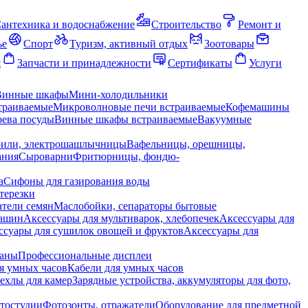
антехника и водоснабжение
Строительство
Ремонт и
ье
Спорт
Туризм, активный отдых
Зоотовары
я
Запчасти и принадлежности
Сертификаты
Услуги
Винные шкафы
Мини-холодильники
траиваемые
Микроволновые печи встраиваемые
Кофемашины
ева посуды
Винные шкафы встраиваемые
Вакуумные
рили, электрошашлычницы
Вафельницы, орешницы,
ания
Сыроварни
Фритюрницы, фондю-
а
Сифоны для газирования воды
терезки
тели семян
Маслобойки, сепараторы бытовые
машин
Аксессуары для мультиварок, хлебопечек
Аксессуары для
ссуары для сушилок овощей и фруктов
Аксессуары для
раны
Профессиональные дисплеи
я умных часов
Кабели для умных часов
ехлы для камер
Зарядные устройства, аккумуляторы для фото,
тостудии
Фотозонты, отражатели
Оборудование для предметной