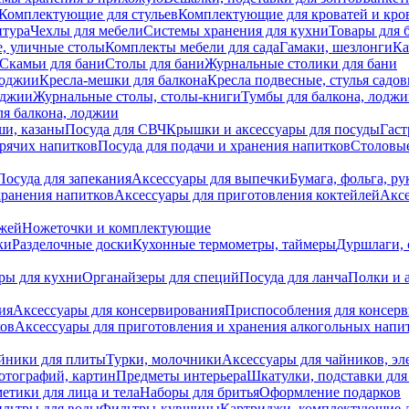
Комплектующие для стульев
Комплектующие для кроватей и кро
итура
Чехлы для мебели
Системы хранения для кухни
Товары для 
, уличные столы
Комплекты мебели для сада
Гамаки, шезлонги
Ка
Скамьи для бани
Столы для бани
Журнальные столики для бани
лоджии
Кресла-мешки для балкона
Кресла подвесные, стулья садо
оджии
Журнальные столы, столы-книги
Тумбы для балкона, лодж
я балкона, лоджии
ши, казаны
Посуда для СВЧ
Крышки и аксессуары для посуды
Гаст
орячих напитков
Посуда для подачи и хранения напитков
Столовы
Посуда для запекания
Аксессуары для выпечки
Бумага, фольга, р
хранения напитков
Аксессуары для приготовления коктейлей
Аксе
ожей
Ножеточки и комплектующие
ки
Разделочные доски
Кухонные термометры, таймеры
Дуршлаги, 
ры для кухни
Органайзеры для специй
Посуда для ланча
Полки и 
ия
Аксессуары для консервирования
Приспособления для консер
ков
Аксессуары для приготовления и хранения алкогольных напи
йники для плиты
Турки, молочники
Аксессуары для чайников, э
отографий, картин
Предметы интерьера
Шкатулки, подставки дл
етики для лица и тела
Наборы для бритья
Оформление подарков
льтры для воды
Фильтры-кувшины
Картриджи, комплектующие д