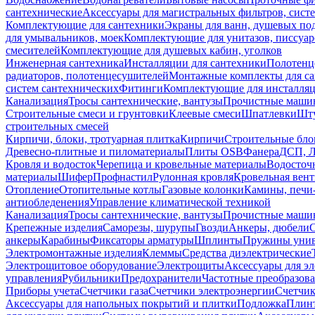
сантехнические
Аксессуары для магистральных фильтров, сист
Комплектующие для сантехники
Экраны для ванн, душевых по
для умывальников, моек
Комплектующие для унитазов, писсуар
смесителей
Комплектующие для душевых кабин, уголков
Инженерная сантехника
Инсталляции для сантехники
Полотенц
радиаторов, полотенцесушителей
Монтажные комплекты для с
систем сантехнических
Фитинги
Комплектующие для инсталля
Канализация
Тросы сантехнические, вантузы
Прочистные маши
Строительные смеси и грунтовки
Клеевые смеси
Шпатлевки
Шту
строительных смесей
Кирпичи, блоки, тротуарная плитка
Кирпичи
Строительные бло
Древесно-плитные и пиломатериалы
Плиты OSB
Фанера
ДСП, 
Кровля и водосток
Черепица и кровельные материалы
Водосточ
материалы
Шифер
Профнастил
Рулонная кровля
Кровельная вен
Отопление
Отопительные котлы
Газовые колонки
Камины, печи
антиобледенения
Управление климатической техникой
Канализация
Тросы сантехнические, вантузы
Прочистные маши
Крепежные изделия
Саморезы, шурупы
Гвозди
Анкеры, дюбели
анкеры
Карабины
Фиксаторы арматуры
Шплинты
Пружины унив
Электромонтажные изделия
Клеммы
Средства диэлектрические
Электрощитовое оборудование
Электрощиты
Аксессуары для э
управления
Рубильники
Предохранители
Частотные преобразов
Приборы учета
Счетчики газа
Счетчики электроэнергии
Счетчи
Аксессуары для напольных покрытий и плитки
Подложка
Плинт