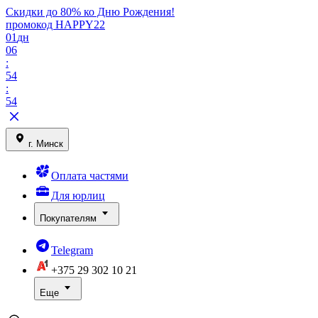
Скидки до 80% ко Дню Рождения!
промокод HAPPY22
01
дн
06
:
54
:
54
г. Минск
Оплата частями
Для юрлиц
Покупателям
Telegram
+375 29
302 10 21
Еще