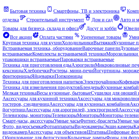
Бытовая техника
Смартфоны, ТВ и электроника
Комп
отделка
Строительный инструмент
Дом и сад
Авто и 
Товары для бизнеса, склада и офиса
Досуг и хобби
Ювели
Все акции
Оплата частями
Уцененные товары
Умны
Крупная техника для кухни
Холодильники
Вытяжки
Кухонные 
Встраиваемая техника, оборудование
Варочные панели
Духовые
встраиваемые
Комплекты встраиваемой техники
Морозильники 
упаковщики встраиваемые
Пароварки встраиваемые
Техника для приготовления еды
Аэрогрили
Микроволновые пе
кексницы
Хлебопечки
Ростеры, мини-печи
Йогуртницы, морож
фритюрницы
Яйцеварки
Попкорницы
Техника для приготовления напитков
Электрочайники
Кофевар
Техника для измельчения продуктов
Блендеры
Кухонные комбай
Мелкая техника
Весы кухонные, бытовые
Сушилки для овощей 
Аксессуары для кухонной техники
Аксессуары для микроволно
тостеров, сэндвичниц
Аксессуары для кухонных комбайнов
Акс
йогуртниц
Аксессуары для аэрогрилей, электрогрилей
Аксессуа
Телевизоры, мониторы
Телевизоры
Мониторы
Мониторы-телеви
Смарт-часы, аксессуары
Умные часы
Фитнес-браслеты
Умные ча
Фото, видеосъемка
Фотоаппараты
Видеокамеры
Экшн-камеры
Ка
видеокамер
Аксессуары для объективов
Штативы
Цифровые фот
Оборудование для фотостудии
Кольцевые лампы
Фоны для фото