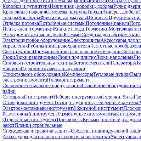
для укладки плитки
Системы выравнивания плитки
Аксессуары
Коробки и фурнитура
Наличники, коробки, доборы
Ручки дверн
Крепежные изделия
Саморезы, шурупы
Гвозди
Анкеры, дюбели
анкеры
Карабины
Фиксаторы арматуры
Шплинты
Пружины унив
Отделка потолка
Потолочные системы
Потолочные панели
Пото
Пены, клеи, герметики
Жидкие гвозди
Герметики
Монтажная пе
Электромонтажные изделия
Клеммы
Средства диэлектрические
Электрощитовое оборудование
Электрощиты
Аксессуары для э
управления
Рубильники
Предохранители
Частотные преобразов
Светотехника
Промышленное и сигнальное освещение
Светоди
Люки
Люки ревизионные
Люки под плитку
Люки напольные
Люк
Силовая и строительная техника
Бетоносмесители
Генераторы
Та
машины
Гидроинструмент
Погрузчики
Строительное оборудование
Компрессоры
Тепловые пушки
Пыле
электроинструмента
Пневмоинструмент
Сварочное и паяльное оборудование
Сварочное оборудование
П
пайки
Слесарный инструмент
Наборы инструментов
Головки, биты
Га
Столярный инструмент
Тиски, струбцины, гейферные зажимы
Р
Электромонтажный инструмент
Обжимной инструмент
Плоског
Разметочный инструмент
Разметочные инструменты
Инструмент
Отделочный инструмент
Плиткорезы
Кельмы, шпатели, гладилк
работ
Пленки строительные
Спецодежда и средства защиты
Средства индивидуальной защ
Аксессуары для силовой и строительной техники
Аксессуары дл