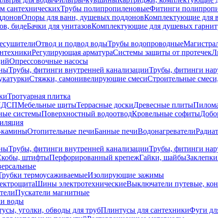
ем сантехнических
Трубы полипропиленовые
Фитинги полипроп
ддонов
Опоры для ванн, душевых поддонов
Комплектующие для 
ов, биде
Бачки для унитазов
Комплектующие для душевых гарнит
есушители
Отвод и подвод воды
Трубы водопроводные
Магистрал
антехники
Регулирующая арматура
Системы защиты от протечек
Л
ций
Опрессовочные насосы
ны
Трубы, фитинги внутренней канализации
Трубы, фитинги на
катурки
Стяжки, самонивелирующие смеси
Строительные смеси,
ки
Тротуарная плитка
ЛДСП
Мебельные щиты
Террасные доски
Древесные плиты
Пилом
ные системы
Поверхностный водоотвод
Кровельные софиты
Добо
тиляция
-камины
Отопительные печи
Банные печи
Водонагреватели
Радиат
ны
Трубы, фитинги внутренней канализации
Трубы, фитинги на
Скобы, штифты
Перфорированный крепеж
Гайки, шайбы
Заклепки
ерсальные
Трубки термоусаживаемые
Изолирующие зажимы
лектрощита
Шины электротехнические
Выключатели путевые, ко
атели
Пускатели магнитные
ки воды
усы, уголки, обводы для труб
Плинтусы для сантехники
Фуги дл