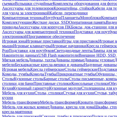
съемки
Вспышки студийные
Комплекты оборудования для фото
Аксессуары для телевизоров
Кронштейны, стойки
Кабели для т
для ухода за электроникой
Кабели, переходники
Компьютерная техника
Ноутбуки
Планшеты
Моноблоки
Компью
Комплектующие
Жесткие диски, SSD
Оперативная память
Видео
приводы
Аксессуары для корпусов ПК
Боксы, док-станции для 
Аксессуары для компьютерной техники
Подставки для ноутбук
электроникой
Программное обеспечение
Игровая зона
Игровые приставки
Игры для приставок
Игровые 
мыши
Игровые клавиатуры
Игровые наушники
Кресла геймерск
Pop
Подставки для ноутбуков
Светодиодные ленты
Лампы для м
Накопители данных
USB Flash накопители
Внешние HDD, SSD 
Мягкая мебель
Диваны, тахты
Диваны прямые
Диваны угловые
Д
мебели
Бескаркасные кресла-мешки и диваны
Надувные диваны
Игровая мебель
Кресла геймерские
Столы геймерские
Подставки
Комоды, тумбы
Комоды
Тумбы
Прикроватные тумбы
Обувницы, 
Столы
Кухонные столы
Барные столы
Столы письменные, комп
столики для бани
Приставные столики
Консольные столики
Обе
Кухня
Кухонный гарнитур
Кухонные модули
Столешницы для к
Мебель для кухни
Столы, столики
Стулья для кухни
Стулья, таб
кухни
Мебель-трансформер
Мебель-трансформер
Кровати-трансформе
Мебель для жилых комнат
Диваны, кресла для дома
Шкафы, стен
кресла-маятники
Мебель для прихожей
Секции, тумбы в прихожую
Полки и сист