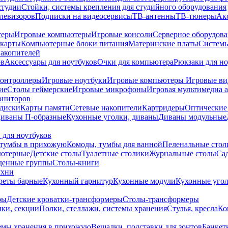
студии
Стойки, системы крепления для студийного оборудования
елевизоров
Подписки на видеосервисы
ТВ-антенны
ТВ-тюнеры
Ак
теры
Игровые компьютеры
Игровые консоли
Серверное оборудов
карты
Компьютерные блоки питания
Материнские платы
Системы
накопителей
ов
Аксессуары для ноутбуков
Очки для компьютера
Рюкзаки для но
контроллеры
Игровые ноутбуки
Игровые компьютеры
Игровые ви
ие
Столы геймерские
Игровые микрофоны
Игровая мультимедиа 
ониторов
диски
Карты памяти
Сетевые накопители
Картридеры
Оптические
иваны П-образные
Кухонные уголки, диваны
Диваны модульные
 для ноутбуков
тумбы в прихожую
Комоды, тумбы для ванной
Пеленальные стол
ьютерные
Детские столы
Туалетные столики
Журнальные столы
Са
денные группы
Столы-книги
ухни
уреты барные
Кухонный гарнитур
Кухонные модули
Кухонные угол
ры
Детские кроватки-трансформеры
Столы-трансформеры
ки, секции
Полки, стеллажи, системы хранения
Стулья, кресла
Ко
емы хранения в прихожую
Вешалки, подставки для зонтов
Банкет