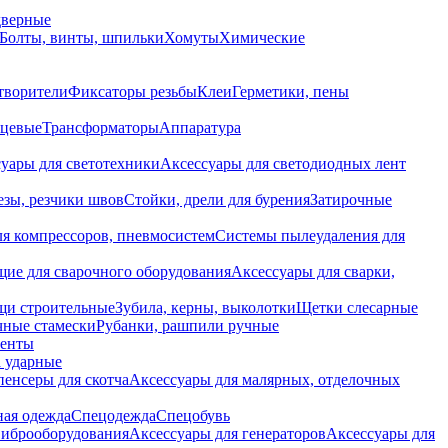
дверные
Болты, винты, шпильки
Хомуты
Химические
творители
Фиксаторы резьбы
Клеи
Герметики, пены
нцевые
Трансформаторы
Аппаратура
уары для светотехники
Аксессуары для светодиодных лент
езы, резчики швов
Стойки, дрели для бурения
Затирочные
ля компрессоров, пневмосистем
Системы пылеудаления для
ие для сварочного оборудования
Аксессуары для сварки,
щи строительные
Зубила, керны, выколотки
Щетки слесарные
чные стамески
Рубанки, рашпили ручные
енты
 ударные
енсеры для скотча
Аксессуары для малярных, отделочных
ная одежда
Спецодежда
Спецобувь
виброоборудования
Аксессуары для генераторов
Аксессуары для