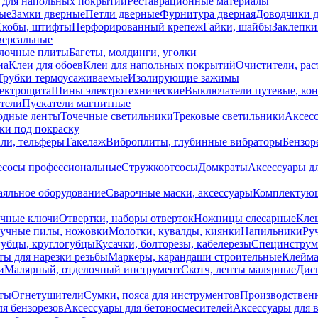
 для напольных покрытий
Реставрационные материалы
ые
Замки дверные
Петли дверные
Фурнитура дверная
Доводчики 
Скобы, штифты
Перфорированный крепеж
Гайки, шайбы
Заклепки
ерсальные
лочные плиты
Багеты, молдинги, уголки
на
Клеи для обоев
Клеи для напольных покрытий
Очистители, рас
Трубки термоусаживаемые
Изолирующие зажимы
лектрощита
Шины электротехнические
Выключатели путевые, ко
атели
Пускатели магнитные
одные ленты
Точечные светильники
Трековые светильники
Аксесс
и под покраску
ли, тельферы
Такелаж
Виброплиты, глубинные вибраторы
Бензор
сосы профессиональные
Стружкоотсосы
Домкраты
Аксессуары д
аяльное оборудование
Сварочные маски, аксессуары
Комплектующ
ечные ключи
Отвертки, наборы отверток
Ножницы слесарные
Кле
учные пилы, ножовки
Молотки, кувалды, киянки
Напильники
Ру
убцы, круглогубцы
Кусачки, болторезы, кабелерезы
Специнструм
ы для нарезки резьбы
Маркеры, карандаши строительные
Клейма
и
Малярный, отделочный инструмент
Скотч, ленты малярные
Дисп
иты
Огнетушители
Сумки, пояса для инструментов
Производствен
я бензорезов
Аксессуары для бетоносмесителей
Аксессуары для 