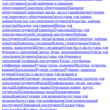
для стружкоотсосов
Сварочное и паяльное
оборудование
Сварочное оборудование
Паяльное
оборудование
Сварочные маски, аксессуары
Комплектующие
для сварочного оборудования
Аксессуары для сварки,
пайки
Оснастка для электроинструмента
Оснастка, наборы
оснастки
Насадки для граверов
Щетки для
электроинструмента
Развертки
Пуансоны
Щетки для
электродвигателей
Слесарный инструмент
Наборы
инструментов
Головки, биты
Гаечные ключи
Отвертки, наборы
отверток
Ножницы слесарные
Клещи строительные
Зубила,
керны, выколотки
Щетки слесарные
Оснастка и аксессуары для
бурения и сверления
Сверла, буры, зенкеры
Коронки
Зубила для
электроинструмента
Аксессуары для бурения и
сверления
Столярный инструмент
Тиски, струбцины,
гейферные зажимы
Ручные пилы, ножовки
Молотки, кувалды,
киянки
Напильники
Ручные стамески
Рубанки, рашпили
ручные
Оснастка и аксессуары для резания и
шлифования
Отрезные, пильные диски
Пильные полотна для
электроинструмента
Фрезы
Шлифовальные диски, насадки,
листы
Шлифовальные чашки
Точильные камни, круги,
сегменты
Полировальные валы
Направляющие
шины
Комплектующие для резания
Аксессуары для
резания
Аксессуары для шлифования
Электромонтажный
инструмент
Обжимной инструмент
Плоскогубцы,
круглогубцы
Кусачки, болторезы,