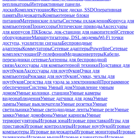
репликаторы
Интерактивные панели,
доски
Комплектующие
Жесткие диски, SSD
Оперативная
память
Видеокарты
Компьютерные блоки
питания
Материнские платы
Системы охлаждения
Корпуса для
компьютеров
Процессоры
Оптические приводы
Аксессуары
для корпусов ПК
Боксы, док-станции для накопителей
Сетевое
оборудование
Маршрутизаторы, DSL-модемы
Wi-Fi точки
доступа, усилители сигнала
Беспроводные
адаптеры
Коммутаторы
Сетевые адаптеры
Powerline
Сетевые
комплектующие
IP-телефония
Медиаконвертеры
Кабели,
переходники сетевые
Антенны для беспроводной
связи
Аксессуары для компьютерной техники
Подставки для
ноутбуков
Аксессуары для ноутбуков
Очки для
компьютера
Рюкзаки для ноутбуков
Сумки, чехлы для
ноутбуков
Средства для ухода за электроникой
Программное
обеспечение
Система Умный дом
Управление умным
домом
Умные колонки, станции
Умные камеры
видеонаблюдения
Умные датчики для дома
Умные
лампы
Умные выключатели
Умные розетки
Умные
светильники
Умные светодиодные ленты
Умные реле
Умные
замки
Умные домофоны
Умные карнизы
Умные
терморегуляторы
Игровая зона
Игровые приставки
Игры для
приставок
Игровые контроллеры
Игровые ноутбуки
Игровые
компьютеры
Игровые видеокарты
Игровые мониторы
Игровые
телевизоры
Игровые мыши
Игровые клавиатуры
Игровые