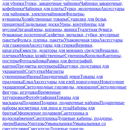
для уборки
Турки, заварочные чайники
Чайники заварочные,
кофейники
Чайники для плиты
Турки, молочники
Аксессуары
для чайников, электрочайников
Фильтры-
кувшины
Хозяйственные товары
Сушилки для белья,
прищепки
Гладильные доски
Урны, контейнеры для
мусора
Органайзеры, корзины, ящики
Туалетная бумага,
бумажные полотенца
Салфетки, мочалки, губки, мусорные
пакеты
Фольга, пленка, пакеты
Упаковочная тара
Аксессуары
для глажения
Аксессуары для стирки
Веревки,
шпагаты
Емкости, дозаторы для моющих средств
Вешалки-
плечики
Мешки хозяйственные
Сувениры
Копилки
Картины,
постеры
Фотоальбомы
Рамки для фотографий,
картин
Предметы интерьера
Шкатулки, подставки для
украшений
Статуэтки
Магниты
сувенирные
Иконы
Праздничный декор
Товары для
праздника
Елки
Аксессуары для елей новогодних
Новогодние
украшения
Светодиодные гирлянды, декорации
Светодиодные
фигуры, игрушки
Временные
татуировки
Фотобутафория
Товары для
маскарада
Подарки
Подарки, подарочные наборы
Подарочные
наборы косметики для лица и тела
Наборы для
бритья
Оформление подарков
Сантехника и
водоснабжение
Сантехника
Душевые кабины, поддоны,
двери
Ванны
Унитазы
Умывальники
Умывальники со
смесителями
Смесители
Душевые панели,