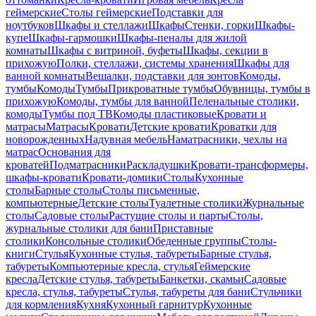
геймерские
Столы геймерские
Подставки для
ноутбуков
Шкафы и стеллажи
Шкафы
Стенки, горки
Шкафы-
купе
Шкафы-гармошки
Шкафы-пеналы для жилой
комнаты
Шкафы с витриной, буфеты
Шкафы, секции в
прихожую
Полки, стеллажи, системы хранения
Шкафы для
ванной комнаты
Вешалки, подставки для зонтов
Комоды,
тумбы
Комоды
Тумбы
Прикроватные тумбы
Обувницы, тумбы в
прихожую
Комоды, тумбы для ванной
Пеленальные столики,
комоды
Тумбы под ТВ
Комоды пластиковые
Кровати и
матрасы
Матрасы
Кровати
Детские кровати
Кроватки для
новорожденных
Надувная мебель
Наматрасники, чехлы на
матрас
Основания для
кроватей
Подматрасники
Раскладушки
Кровати-трансформеры,
шкафы-кровати
Кровати-домики
Столы
Кухонные
столы
Барные столы
Столы письменные,
компьютерные
Детские столы
Туалетные столики
Журнальные
столы
Садовые столы
Растущие столы и парты
Столы,
журнальные столики для бани
Приставные
столики
Консольные столики
Обеденные группы
Столы-
книги
Стулья
Кухонные стулья, табуреты
Барные стулья,
табуреты
Компьютерные кресла, стулья
Геймерские
кресла
Детские стулья, табуреты
Банкетки, скамьи
Садовые
кресла, стулья, табуреты
Стулья, табуреты для бани
Стульчики
для кормления
Кухня
Кухонный гарнитур
Кухонные