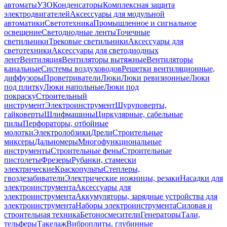
автоматы
УЗО
Конденсаторы
Комплексная защита
электродвигателей
Аксессуары для модульной
автоматики
Светотехника
Промышленное и сигнальное
освещение
Светодиодные ленты
Точечные
светильники
Трековые светильники
Аксессуары для
светотехники
Аксессуары для светодиодных
лент
Вентиляция
Вентиляторы вытяжные
Вентиляторы
канальные
Системы воздуховодов
Решетки вентиляционные,
диффузоры
Проветриватели
Люки
Люки ревизионные
Люки
под плитку
Люки напольные
Люки под
покраску
Строительный
инструмент
Электроинструмент
Шуруповерты,
гайковерты
Шлифмашины
Циркулярные, сабельные
пилы
Перфораторы, отбойные
молотки
Электролобзики
Дрели
Строительные
миксеры
Дальномеры
Многофункциональные
инструменты
Строительные фены
Строительные
пистолеты
Фрезеры
Рубанки, стамески
электрические
Краскопульты
Степлеры,
гвоздезабиватели
Электрические ножницы, резаки
Насадки для
электроинструмента
Аксессуары для
электроинструмента
Аккумуляторы, зарядные устройства для
электроинструмента
Наборы электроинструмента
Силовая и
строительная техника
Бетоносмесители
Генераторы
Тали,
тельферы
Такелаж
Виброплиты, глубинные