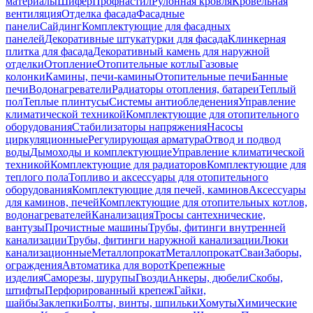
материалы
Шифер
Профнастил
Рулонная кровля
Кровельная
вентиляция
Отделка фасада
Фасадные
панели
Сайдинг
Комплектующие для фасадных
панелей
Декоративные штукатурки для фасада
Клинкерная
плитка для фасада
Декоративный камень для наружной
отделки
Отопление
Отопительные котлы
Газовые
колонки
Камины, печи-камины
Отопительные печи
Банные
печи
Водонагреватели
Радиаторы отопления, батареи
Теплый
пол
Теплые плинтусы
Системы антиобледенения
Управление
климатической техникой
Комплектующие для отопительного
оборудования
Стабилизаторы напряжения
Насосы
циркуляционные
Регулирующая арматура
Отвод и подвод
воды
Дымоходы и комплектующие
Управление климатической
техникой
Комплектующие для радиаторов
Комплектующие для
теплого пола
Топливо и аксессуары для отопительного
оборудования
Комплектующие для печей, каминов
Аксессуары
для каминов, печей
Комплектующие для отопительных котлов,
водонагревателей
Канализация
Тросы сантехнические,
вантузы
Прочистные машины
Трубы, фитинги внутренней
канализации
Трубы, фитинги наружной канализации
Люки
канализационные
Металлопрокат
Металлопрокат
Сваи
Заборы,
ограждения
Автоматика для ворот
Крепежные
изделия
Саморезы, шурупы
Гвозди
Анкеры, дюбели
Скобы,
штифты
Перфорированный крепеж
Гайки,
шайбы
Заклепки
Болты, винты, шпильки
Хомуты
Химические