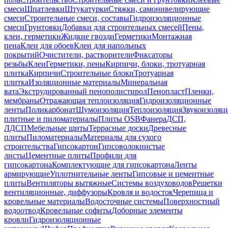
смеси
Шпатлевки
Штукатурки
Стяжки, самонивелирующие
смеси
Строительные смеси, составы
Гидроизоляционные
смеси
Грунтовки
Добавки для строительных смесей
Пены,
клеи, герметики
Жидкие гвозди
Герметики
Монтажная
пена
Клеи для обоев
Клеи для напольных
покрытий
Очистители, растворители
Фиксаторы
резьбы
Клеи
Герметики, пены
Кирпичи, блоки, тротуарная
плитка
Кирпичи
Строительные блоки
Тротуарная
плитка
Изоляционные материалы
Минеральная
вата
Экструдированный пенополистирол
Пенопласт
Пленки,
мембраны
Отражающая теплоизоляция
Гидроизоляционные
ленты
Поликарбонат
Шумоизоляция
Теплоизоляция
Звукоизоляц
плитные и пиломатериалы
Плиты OSB
Фанера
ДСП,
ЛДСП
Мебельные щиты
Террасные доски
Древесные
плиты
Пиломатериалы
Материалы для сухого
строительства
Гипсокартон
Гипсоволокнистые
листы
Цементные плиты
Профили для
гипсокартона
Комплектующие для гипсокартона
Ленты
армирующие
Уплотнительные ленты
Гипсовые и цементные
плиты
Вентиляторы вытяжные
Системы воздуховодов
Решетки
вентиляционные, диффузоры
Кровля и водосток
Черепица и
кровельные материалы
Водосточные системы
Поверхностный
водоотвод
Кровельные софиты
Доборные элементы
кровли
Гидроизоляционные