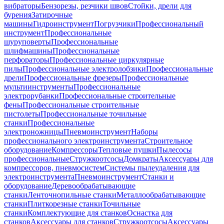
вибраторы
Бензорезы, резчики швов
Стойки, дрели для
бурения
Затирочные
машины
Гидроинструмент
Погрузчики
Профессиональный
инструмент
Профессиональные
шуруповерты
Профессиональные
шлифмашины
Профессиональные
перфораторы
Профессиональные циркулярные
пилы
Профессиональные электролобзики
Профессиональные
дрели
Профессиональные фрезеры
Профессиональные
мультиинструменты
Профессиональные
электрорубанки
Профессиональные строительные
фены
Профессиональные строительные
пистолеты
Профессиональные точильные
станки
Профессиональные
электроножницы
Пневмоинструмент
Наборы
профессионального электроинструмента
Строительное
оборудование
Компрессоры
Тепловые пушки
Пылесосы
профессиональные
Стружкоотсосы
Домкраты
Аксессуары для
компрессоров, пневмосистем
Системы пылеудаления для
электроинструмента
Пневмоинструмент
Станки и
оборудование
Деревообрабатывающие
станки
Ленточнопильные станки
Металлообрабатывающие
станки
Плиткорезные станки
Точильные
станки
Комплектующие для станков
Оснастка для
станков
Аксессуары для станков
Стружкоотсосы
Аксессуары