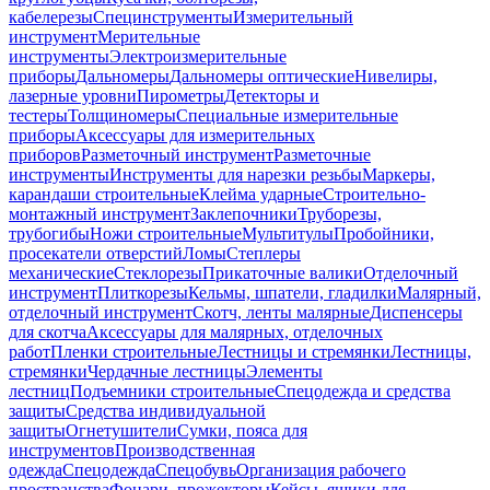
кабелерезы
Специнструменты
Измерительный
инструмент
Мерительные
инструменты
Электроизмерительные
приборы
Дальномеры
Дальномеры оптические
Нивелиры,
лазерные уровни
Пирометры
Детекторы и
тестеры
Толщиномеры
Специальные измерительные
приборы
Аксессуары для измерительных
приборов
Разметочный инструмент
Разметочные
инструменты
Инструменты для нарезки резьбы
Маркеры,
карандаши строительные
Клейма ударные
Строительно-
монтажный инструмент
Заклепочники
Труборезы,
трубогибы
Ножи строительные
Мультитулы
Пробойники,
просекатели отверстий
Ломы
Степлеры
механические
Стеклорезы
Прикаточные валики
Отделочный
инструмент
Плиткорезы
Кельмы, шпатели, гладилки
Малярный,
отделочный инструмент
Скотч, ленты малярные
Диспенсеры
для скотча
Аксессуары для малярных, отделочных
работ
Пленки строительные
Лестницы и стремянки
Лестницы,
стремянки
Чердачные лестницы
Элементы
лестниц
Подъемники строительные
Спецодежда и средства
защиты
Средства индивидуальной
защиты
Огнетушители
Сумки, пояса для
инструментов
Производственная
одежда
Спецодежда
Спецобувь
Организация рабочего
пространства
Фонари, прожекторы
Кейсы, ящики для