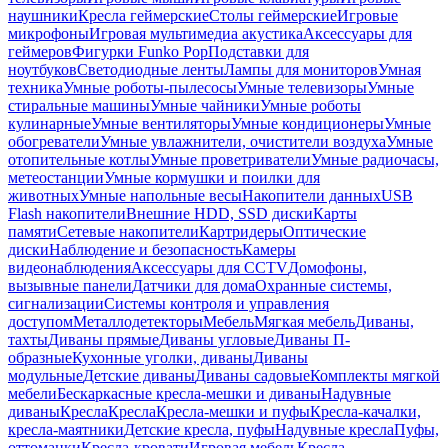
наушники
Кресла геймерские
Столы геймерские
Игровые
микрофоны
Игровая мультимедиа акустика
Аксессуары для
геймеров
Фигурки Funko Pop
Подставки для
ноутбуков
Светодиодные ленты
Лампы для мониторов
Умная
техника
Умные роботы-пылесосы
Умные телевизоры
Умные
стиральные машины
Умные чайники
Умные роботы
кулинарные
Умные вентиляторы
Умные кондиционеры
Умные
обогреватели
Умные увлажнители, очистители воздуха
Умные
отопительные котлы
Умные проветриватели
Умные радиочасы,
метеостанции
Умные кормушки и поилки для
животных
Умные напольные весы
Накопители данных
USB
Flash накопители
Внешние HDD, SSD диски
Карты
памяти
Сетевые накопители
Картридеры
Оптические
диски
Наблюдение и безопасность
Камеры
видеонаблюдения
Аксессуары для CCTV
Домофоны,
вызывные панели
Датчики для дома
Охранные системы,
сигнализации
Системы контроля и управления
доступом
Металлодетекторы
Мебель
Мягкая мебель
Диваны,
тахты
Диваны прямые
Диваны угловые
Диваны П-
образные
Кухонные уголки, диваны
Диваны
модульные
Детские диваны
Диваны садовые
Комплекты мягкой
мебели
Бескаркасные кресла-мешки и диваны
Надувные
диваны
Кресла
Кресла
Кресла-мешки и пуфы
Кресла-качалки,
кресла-маятники
Детские кресла, пуфы
Надувные кресла
Пуфы,
оттоманки
Кресла-кровати
Игровая мебель
Кресла