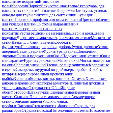
напольные покрытия
Виниловые
полы
Ковролин
Паркет
Искусственная трава
Аксессуары для
напольных покрытий и плитки
Подложка
Плинтусы, уголки,
обводы для труб
Плинтусы для сантехники
Фуги для
плитки
Порожки, профили для пола и плитки
Приспособления
для укладки плитки
Системы выравнивания
плитки
Аксессуары для напольных
покрытий
Реставрационные материалы
Двери и арки
Двери
входные
Двери межкомнатные
Арки межкомнатные
Москитные
сетки
Двери для бани и сауны
Коробки и
фурнитура
Наличники, коробки, доборы
Ручки дверные
Замки
дверные
Петли дверные
Фурнитура дверная
Доводчики
дверные
Окна и подоконники
Окна
Подоконники, отливы
Окна
мансардные
Фурнитура оконная
Мягкие окна
Москитные сетки
на окна
Жалюзи уличные
Пленки солнцезащитные
Крепежные
изделия
Саморезы, шурупы
Гвозди
Анкеры, дюбели
Скобы,
штифты
Перфорированный крепеж
Гайки,
шайбы
Заклепки
Болты, винты, шпильки
Хомуты
Химические
анкеры
Карабины
Фиксаторы арматуры
Шплинты
Пружины
универсальные
Отделка стен
Обои
Жидкие
обои
Фотообои
Штукатурки декоративные
Декоративный
камень
Скинали
Пленки самоклеящиеся
Армирующие
сетки
Стеновые панели
Уголки, маяки,
профили
Вагонка
Стеклохолсты, флизелин
Экраны для
радиаторов
Отделка потолка
Потолочные системы
Потолочные