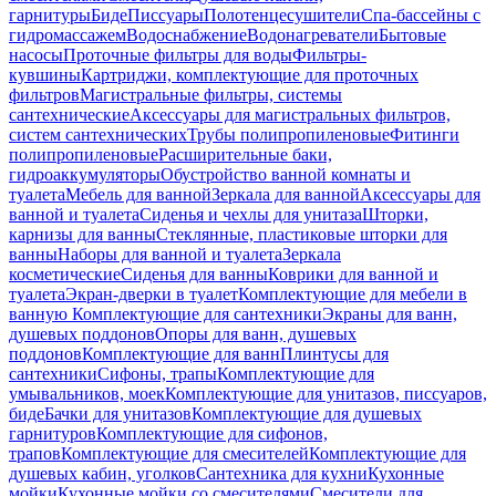
гарнитуры
Биде
Писсуары
Полотенцесушители
Спа-бассейны с
гидромассажем
Водоснабжение
Водонагреватели
Бытовые
насосы
Проточные фильтры для воды
Фильтры-
кувшины
Картриджи, комплектующие для проточных
фильтров
Магистральные фильтры, системы
сантехнические
Аксессуары для магистральных фильтров,
систем сантехнических
Трубы полипропиленовые
Фитинги
полипропиленовые
Расширительные баки,
гидроаккумуляторы
Обустройство ванной комнаты и
туалета
Мебель для ванной
Зеркала для ванной
Аксессуары для
ванной и туалета
Сиденья и чехлы для унитаза
Шторки,
карнизы для ванны
Стеклянные, пластиковые шторки для
ванны
Наборы для ванной и туалета
Зеркала
косметические
Сиденья для ванны
Коврики для ванной и
туалета
Экран-дверки в туалет
Комплектующие для мебели в
ванную
Комплектующие для сантехники
Экраны для ванн,
душевых поддонов
Опоры для ванн, душевых
поддонов
Комплектующие для ванн
Плинтусы для
сантехники
Сифоны, трапы
Комплектующие для
умывальников, моек
Комплектующие для унитазов, писсуаров,
биде
Бачки для унитазов
Комплектующие для душевых
гарнитуров
Комплектующие для сифонов,
трапов
Комплектующие для смесителей
Комплектующие для
душевых кабин, уголков
Сантехника для кухни
Кухонные
мойки
Кухонные мойки со смесителями
Смесители для