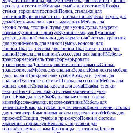
модули
Столешницы для кухни
Мебель для гостиной
Диваны,
кресла для гостиной
Комоды, тумбы для гостиной
Шкафы,
стенки, горки для гостиной
Полки, стеллажи для
гостиной
Журнальные столы, столы-книги
Кресла, стулья для
дома
Кресла-качалки, кресла-маятники
Мебель для
кухни
Столы, столики
Стулья для кухни
Стулья, табуреты
барные
Кухонный гарнитур
Кухонные модули
Кухонные
уголки, диваны
Стульчики для кормления
Системы хранения
для кухни
Мебель для ванной
Тумбы, консоли для
ванной
Шкафы, пеналы для ванной
Шкафчики, полки для
ванной
Зеркала для ванной
Аксессуары для ванной
Мебель-
трансформер
Мебель-трансформер
Кровати-
трансформеры
Детские кроватки-трансформеры
Столы-
трансформеры
Мебель для спальни
Зеркала
Комплекты мебели
для спальни
Прикроватные тумбы
Комоды и тумбы для
спальни
Туалетные столики
Шкафы для спальни
Мебель для
жилых комнат
Диваны, кресла для дома
Шкафы, стенки,
секции
Полки, стеллажи, системы хранения
Стулья,
кресла
Комоды и тумбы
Журнальные столы, столы-
книги
Кресла-качалки, кресла-маятники
Мебель для
телевизора
Комоды, тумбы под телевизор
Кронштейны, стойки
для телевизора
Каминокомплекты под телевизор
Мебель для
прихожей
Секции, тумбы в прихожую
Полки и системы
хранения в прихожую
Вешалки, подставки для
зонтов
Банкетки, скамьи
Ключницы, газетницы
Детская