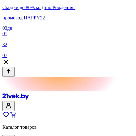
Скидки до 80% ко Дню Рождения!
промокод HAPPY22
03
дн
01
:
32
:
07
Каталог товаров