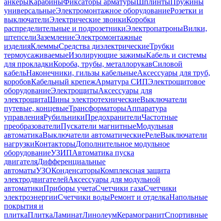
анкеры
Карабины
Фиксаторы арматуры
Шплинты
Пружины
универсальные
Электромонтажное оборудование
Розетки и
выключатели
Электрические звонки
Коробки
распределительные и подрозетники
Электропатроны
Вилки,
штепсели
Заземление
Электромонтажные
изделия
Клеммы
Средства диэлектрические
Трубки
термоусаживаемые
Изолирующие зажимы
Кабель и системы
для прокладки
Короба, трубы, металлорукав
Силовой
кабель
Наконечники, гильзы кабельные
Аксессуары для труб,
коробов
Кабельный крепеж
Арматура СИП
Электрощитовое
оборудование
Электрощиты
Аксессуары для
электрощита
Шины электротехнические
Выключатели
путевые, концевые
Трансформаторы
Аппаратура
управления
Рубильники
Предохранители
Частотные
преобразователи
Пускатели магнитные
Модульная
автоматика
Выключатели автоматические
Реле
Выключатели
нагрузки
Контакторы
Дополнительное модульное
оборудование
УЗИП
Автоматика пуска
двигателя
Дифференциальные
автоматы
УЗО
Конденсаторы
Комплексная защита
электродвигателей
Аксессуары для модульной
автоматики
Приборы учета
Счетчики газа
Счетчики
электроэнергии
Счетчики воды
Ремонт и отделка
Напольные
покрытия и
плитка
Плитка
Ламинат
Линолеум
Керамогранит
Спортивные