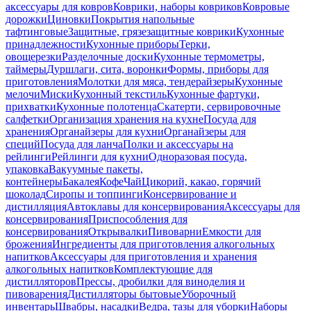
аксессуары для ковров
Коврики, наборы ковриков
Ковровые
дорожки
Циновки
Покрытия напольные
тафтинговые
Защитные, грязезащитные коврики
Кухонные
принадлежности
Кухонные приборы
Терки,
овощерезки
Разделочные доски
Кухонные термометры,
таймеры
Дуршлаги, сита, воронки
Формы, приборы для
приготовления
Молотки для мяса, тендерайзеры
Кухонные
мелочи
Миски
Кухонный текстиль
Кухонные фартуки,
прихватки
Кухонные полотенца
Скатерти, сервировочные
салфетки
Организация хранения на кухне
Посуда для
хранения
Органайзеры для кухни
Органайзеры для
специй
Посуда для ланча
Полки и аксессуары на
рейлинги
Рейлинги для кухни
Одноразовая посуда,
упаковка
Вакуумные пакеты,
контейнеры
Бакалея
Кофе
Чай
Цикорий, какао, горячий
шоколад
Сиропы и топпинги
Консервирование и
дистилляция
Автоклавы для консервирования
Аксессуары для
консервирования
Приспособления для
консервирования
Открывалки
Пивоварни
Емкости для
брожения
Ингредиенты для приготовления алкогольных
напитков
Аксессуары для приготовления и хранения
алкогольных напитков
Комплектующие для
дистилляторов
Прессы, дробилки для виноделия и
пивоварения
Дистилляторы бытовые
Уборочный
инвентарь
Швабры, насадки
Ведра, тазы для уборки
Наборы