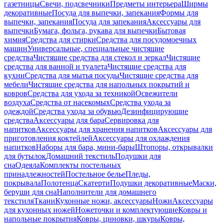
газетницы
Свечи, подсвечники
Предметы интерьера
Ширмы
декоративные
Посуда для выпечки, запекания
Формы для
выпечки, запекания
Посуда для запекания
Аксессуары для
выпечки
Бумага, фольга, рукава для выпечки
Бытовая
химия
Средства для стирки
Средства для посудомоечных
машин
Универсальные, специальные чистящие
средства
Чистящие средства для стекол и зеркал
Чистящие
средства для ванной и туалета
Чистящие средства для
кухни
Средства для мытья посуды
Чистящие средства для
мебели
Чистящие средства для напольных покрытий и
ковров
Средства для ухода за техникой
Освежители
воздуха
Средства от насекомых
Средства ухода за
одеждой
Средства ухода за обувью
Дезинфицирующие
средства
Аксессуары для бара
Сервировка для
напитков
Аксессуары для хранения напитков
Аксессуары для
приготовления коктейлей
Аксессуары для охлаждения
напитков
Наборы для бара, мини-бары
Штопоры, открывалки
для бутылок
Домашний текстиль
Подушки для
сна
Одеяла
Комплекты постельных
принадлежностей
Постельное белье
Пледы,
покрывала
Полотенца
Скатерти
Подушки декоративные
Маски,
беруши для сна
Наполнители для домашнего
текстиля
Ткани
Кухонные ножи, аксессуары
Ножи
Аксессуары
для кухонных ножей
Ножеточки и комплектующие
Ковры и
напольные покрытия
Ковры, циновки, шкуры
Ковры,