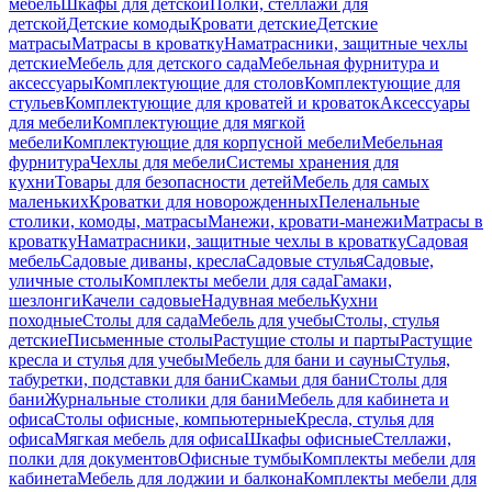
мебель
Шкафы для детской
Полки, стеллажи для
детской
Детские комоды
Кровати детские
Детские
матрасы
Матрасы в кроватку
Наматрасники, защитные чехлы
детские
Мебель для детского сада
Мебельная фурнитура и
аксессуары
Комплектующие для столов
Комплектующие для
стульев
Комплектующие для кроватей и кроваток
Аксессуары
для мебели
Комплектующие для мягкой
мебели
Комплектующие для корпусной мебели
Мебельная
фурнитура
Чехлы для мебели
Системы хранения для
кухни
Товары для безопасности детей
Мебель для самых
маленьких
Кроватки для новорожденных
Пеленальные
столики, комоды, матрасы
Манежи, кровати-манежи
Матрасы в
кроватку
Наматрасники, защитные чехлы в кроватку
Садовая
мебель
Садовые диваны, кресла
Садовые стулья
Садовые,
уличные столы
Комплекты мебели для сада
Гамаки,
шезлонги
Качели садовые
Надувная мебель
Кухни
походные
Столы для сада
Мебель для учебы
Столы, стулья
детские
Письменные столы
Растущие столы и парты
Растущие
кресла и стулья для учебы
Мебель для бани и сауны
Стулья,
табуретки, подставки для бани
Скамьи для бани
Столы для
бани
Журнальные столики для бани
Мебель для кабинета и
офиса
Столы офисные, компьютерные
Кресла, стулья для
офиса
Мягкая мебель для офиса
Шкафы офисные
Стеллажи,
полки для документов
Офисные тумбы
Комплекты мебели для
кабинета
Мебель для лоджии и балкона
Комплекты мебели для