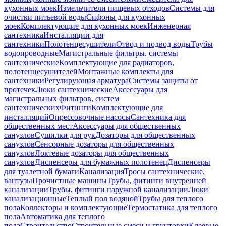
кухонных моек
Измельчители пищевых отходов
Системы для
очистки питьевой воды
Сифоны для кухонных
моек
Комплектующие для кухонных моек
Инженерная
сантехника
Инсталляции для
сантехники
Полотенцесушители
Отвод и подвод воды
Трубы
водопроводные
Магистральные фильтры, системы
сантехнические
Комплектующие для радиаторов,
полотенцесушителей
Монтажные комплекты для
сантехники
Регулирующая арматура
Системы защиты от
протечек
Люки сантехнические
Аксессуары для
магистральных фильтров, систем
сантехнических
Фитинги
Комплектующие для
инсталляций
Опрессовочные насосы
Сантехника для
общественных мест
Аксессуары для общественных
санузлов
Сушилки для рук
Дозаторы для общественных
санузлов
Сенсорные дозаторы для общественных
санузлов
Локтевые дозаторы для общественных
санузлов
Диспенсеры для бумажных полотенец
Диспенсеры
для туалетной бумаги
Канализация
Тросы сантехнические,
вантузы
Прочистные машины
Трубы, фитинги внутренней
канализации
Трубы, фитинги наружной канализации
Люки
канализационные
Теплый пол водяной
Трубы для теплого
пола
Коллекторы и комплектующие
Термостатика для теплого
пола
Автоматика для теплого
пола
Строительство
Строительные смеси и грунтовки
Клеевые