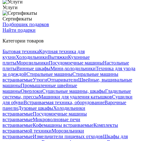
Услуги
Сертификаты
Подборщик подарков
Найти подарки
Категории товаров
Бытовая техника
Крупная техника для
кухни
Холодильники
Вытяжки
Кухонные
плиты
Морозильники
Посудомоечные машины
Настольные
плиты
Винные шкафы
Мини-холодильники
Техника для ухода
за одеждой
Стиральные машины
Стиральные машины
встраиваемые
Утюги
Отпариватели
Швейные, вышивальные
машины
Промышленные швейные
машины
Оверлоки
Сушильные машины, шкафы
Гладильные
системы, прессы
Машинки для удаления катышков
Сушилки
для обуви
Встраиваемая техника, оборудование
Варочные
панели
Духовые шкафы
Холодильники
встраиваемые
Посудомоечные машины
встраиваемые
Микроволновые печи
встраиваемые
Кофемашины встраиваемые
Комплекты
встраиваемой техники
Морозильники
встраиваемые
Измельчители пищевых отходов
Шкафы для