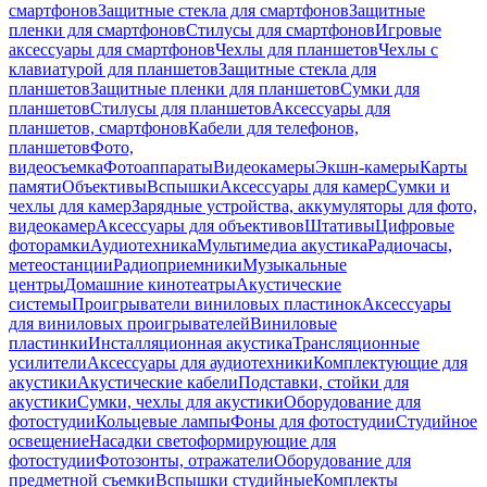
смартфонов
Защитные стекла для смартфонов
Защитные
пленки для смартфонов
Стилусы для смартфонов
Игровые
аксессуары для смартфонов
Чехлы для планшетов
Чехлы с
клавиатурой для планшетов
Защитные стекла для
планшетов
Защитные пленки для планшетов
Сумки для
планшетов
Стилусы для планшетов
Аксессуары для
планшетов, смартфонов
Кабели для телефонов,
планшетов
Фото,
видеосъемка
Фотоаппараты
Видеокамеры
Экшн-камеры
Карты
памяти
Объективы
Вспышки
Аксессуары для камер
Сумки и
чехлы для камер
Зарядные устройства, аккумуляторы для фото,
видеокамер
Аксессуары для объективов
Штативы
Цифровые
фоторамки
Аудиотехника
Мультимедиа акустика
Радиочасы,
метеостанции
Радиоприемники
Музыкальные
центры
Домашние кинотеатры
Акустические
системы
Проигрыватели виниловых пластинок
Аксессуары
для виниловых проигрывателей
Виниловые
пластинки
Инсталляционная акустика
Трансляционные
усилители
Аксессуары для аудиотехники
Комплектующие для
акустики
Акустические кабели
Подставки, стойки для
акустики
Сумки, чехлы для акустики
Оборудование для
фотостудии
Кольцевые лампы
Фоны для фотостудии
Студийное
освещение
Насадки светоформирующие для
фотостудии
Фотозонты, отражатели
Оборудование для
предметной съемки
Вспышки студийные
Комплекты