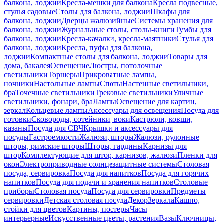
балкона, лоджии
Кресла-мешки для балкона
Кресла подвесные,
стулья садовые
Столы для балкона, лоджии
Шкафы для
балкона, лоджии
Дверцы жалюзийные
Системы хранения для
балкона, лоджии
Журнальные столы, столы-книги
Тумбы для
балкона, лоджии
Кресла-качалки, кресла-маятники
Стулья для
балкона, лоджии
Кресла, пуфы для балкона,
лоджии
Компактные столы для балкона, лоджии
Товары для
дома, бакалея
Освещение
Люстры, потолочные
светильники
Торшеры
Прикроватные лампы,
ночники
Настольные лампы
Споты
Настенные светильники,
бра
Точечные светильники
Трековые светильники
Уличные
светильники, фонари, бра
Лампы
Освещение для картин,
зеркал
Кольцевые лампы
Аксессуары для освещения
Посуда для
готовки
Сковороды, сотейники, воки
Кастрюли, ковши,
казаны
Посуда для СВЧ
Крышки и аксессуары для
посуды
Гастроемкости
Жалюзи, шторы
Жалюзи, рулонные
шторы, римские шторы
Шторы, гардины
Карнизы для
штор
Комплектующие для штор, карнизов, жалюзи
Пленки для
окон
Электроприводные солнцезащитные системы
Столовая
посуда, сервировка
Посуда для напитков
Посуда для горячих
напитков
Посуда для подачи и хранения напитков
Столовые
приборы
Столовая посуда
Посуда для сервировки
Предметы
сервировки
Детская столовая посуда
Декор
Зеркала
Кашпо,
стойки для цветов
Картины, постеры
Часы
интерьерные
Искусственные цветы, растения
Вазы
Ключницы,