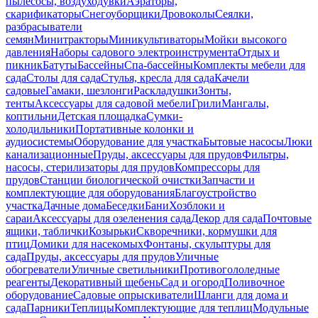
пылесосы, воздуходувки
Аэраторы,
скарификаторы
Снегоуборщики
Дровоколы
Сеялки,
разбрасыватели
семян
Минитракторы
Миникультиваторы
Мойки высокого
давления
Наборы садового электроинструмента
Отдых и
пикник
Батуты
Бассейны
Спа-бассейны
Комплекты мебели для
сада
Столы для сада
Стулья, кресла для сада
Качели
садовые
Гамаки, шезлонги
Раскладушки
Зонты,
тенты
Аксессуары для садовой мебели
Грили
Мангалы,
коптильни
Детская площадка
Сумки-
холодильники
Портативные колонки и
аудиосистемы
Оборудование для участка
Бытовые насосы
Люки
канализационные
Пруды, аксессуары для прудов
Фильтры,
насосы, стерилизаторы для прудов
Компрессоры для
прудов
Станции биологической очистки
Запчасти и
комплектующие для оборудования
Благоустройство
участка
Дачные дома
Беседки
Бани
Хозблоки и
сараи
Аксессуары для озеленения сада
Декор для сада
Почтовые
ящики, таблички
Козырьки
Скворечники, кормушки для
птиц
Домики для насекомых
Фонтаны, скульптуры для
сада
Пруды, аксессуары для прудов
Уличные
обогреватели
Уличные светильники
Противогололедные
реагенты
Декоративный щебень
Сад и огород
Поливочное
оборудование
Садовые опрыскиватели
Шланги для дома и
сада
Парники
Теплицы
Комплектующие для теплиц
Модульные