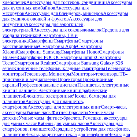
хлебопечек
Аксессуары для тостеров, сэндвичниц
Аксессуары
для кухонных комбайнов
Аксессуары для
мясорубок
Аксессуары для блендеров, миксеров
Аксессуары
для сушилок овощей и фруктов
Аксессуары для
йогуртниц
Аксессуары для аэрогрилей,
электрогрилей
Аксессуары для соковыжималок
Средства для
ухода за техникой
Смартфоны, ТВ и
электроника
Смартфоны
Смартфоны
Смартфоны
восстановленные
Смартфоны Apple
Смартфоны
Xiaomi
Смартфоны Samsung
Смартфоны Honor
Смартфоны
Huawei
Смартфоны POCO
Смартфоны Infinix
Смартфоны
Tecno
Смартфоны Realme
Смартфоны Samsung Galaxy S26
series
Кнопочные телефоны
Складные смартфоны
Телевизоры,
мониторы
Телевизоры
Мониторы
Мониторы-телевизоры
ТВ-
приставки и медиаплееры
Проекторы
Проекционные
экраны
Профессиональные дисплеи
Планшеты, электронные
книги
Планшеты
Электронные книги
Графические
планшеты
Блокноты электронные
Чехлы, бамперы для
планшетов
Аксессуары для планшетов,
смартфонов
Аксессуары для электронных книг
Смарт-часы,
аксессуары
Умные часы
Фитнес-браслеты
Умные часы
детские
Умные часы, фитнес-браслеты
Ремешки, аксессуары
для умных часов
Кабели для умных часов
Аксессуары для
смартфонов, планшетов
Зарядные устройства для телефонов,
планшетов
Чехлы, защитные стекла для телефонов
Чехлы для