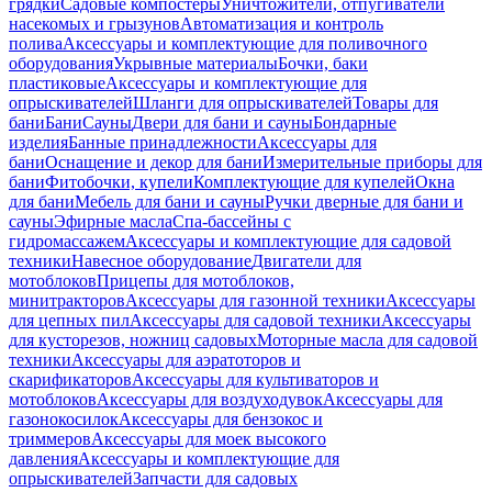
грядки
Садовые компостеры
Уничтожители, отпугиватели
насекомых и грызунов
Автоматизация и контроль
полива
Аксессуары и комплектующие для поливочного
оборудования
Укрывные материалы
Бочки, баки
пластиковые
Аксессуары и комплектующие для
опрыскивателей
Шланги для опрыскивателей
Товары для
бани
Бани
Сауны
Двери для бани и сауны
Бондарные
изделия
Банные принадлежности
Аксессуары для
бани
Оснащение и декор для бани
Измерительные приборы для
бани
Фитобочки, купели
Комплектующие для купелей
Окна
для бани
Мебель для бани и сауны
Ручки дверные для бани и
сауны
Эфирные масла
Спа-бассейны с
гидромассажем
Аксессуары и комплектующие для садовой
техники
Навесное оборудование
Двигатели для
мотоблоков
Прицепы для мотоблоков,
минитракторов
Аксессуары для газонной техники
Аксессуары
для цепных пил
Аксессуары для садовой техники
Аксессуары
для кусторезов, ножниц садовых
Моторные масла для садовой
техники
Аксессуары для аэратоторов и
скарификаторов
Аксессуары для культиваторов и
мотоблоков
Аксессуары для воздуходувок
Аксессуары для
газонокосилок
Аксессуары для бензокос и
триммеров
Аксессуары для моек высокого
давления
Аксессуары и комплектующие для
опрыскивателей
Запчасти для садовых