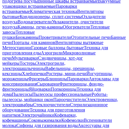
подогрева посуды
Винные шкафы встраиваемые
Вакуумные
упаковщики встраиваемые
Пароварки
встраиваемые
Климатическая техника
Вентиляторы
бытовые
Кондиционеры, сплит-системы
Охладители
воздуха
Водонагреватели
Увлажнители, очистители
воздуха
Камины, печи-камины
Обогреватели
Тепловые
завесы
Тепловые
пушки
Биокамины
Проветриватели
Отопительные печи
Банные
печи
Порталы для каминов
Вентиляторы вытяжные
Метеостанции
Газовые баллоны бытовые
Техника для
приготовления еды
Аэрогрили
Микроволновые
печи
Мультиварки
Сэндвичницы, хот-дог
мейкеры
Тостеры
Электрогрили,
электрошашлычницы
Вафельницы, орешницы,
кексницы
Хлебопечки
Ростеры, мини-печи
Йогуртницы,
мороженицы
Фризеры
Блинницы
Пароварки
Автоклавы для
консервирования
Сыроварни
Фритюрницы, фондю-
фритюрницы
Яйцеварки
Попкорницы
Техника для
дома
Пылесосы
Пылесосы профессиональные
Роботы-
пылесосы, мойщики окон
Пароочистители
Электровеники,
электрошвабры
Стеклоочистители
Стерилизационное
оборудование
Техника для приготовления
напитков
Электрочайники
Кофеварки,
кофемашины
Соковыжималки
Кофемолки
Вспениватели
молока
Сифоны для газирования воды
Аксессуары для