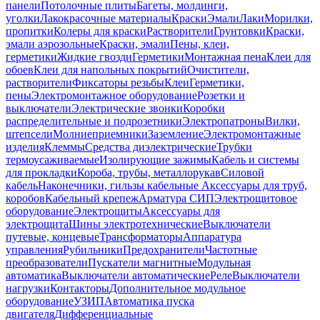
панели
Потолочные плиты
Багеты, молдинги,
уголки
Лакокрасочные материалы
Краски
Эмали
Лаки
Морилки,
пропитки
Колеры для краски
Растворители
Грунтовки
Краски,
эмали аэрозольные
Краски, эмали
Пены, клеи,
герметики
Жидкие гвозди
Герметики
Монтажная пена
Клеи для
обоев
Клеи для напольных покрытий
Очистители,
растворители
Фиксаторы резьбы
Клеи
Герметики,
пены
Электромонтажное оборудование
Розетки и
выключатели
Электрические звонки
Коробки
распределительные и подрозетники
Электропатроны
Вилки,
штепсели
Молниеприемники
Заземление
Электромонтажные
изделия
Клеммы
Средства диэлектрические
Трубки
термоусаживаемые
Изолирующие зажимы
Кабель и системы
для прокладки
Короба, трубы, металлорукав
Силовой
кабель
Наконечники, гильзы кабельные
Аксессуары для труб,
коробов
Кабельный крепеж
Арматура СИП
Электрощитовое
оборудование
Электрощиты
Аксессуары для
электрощита
Шины электротехнические
Выключатели
путевые, концевые
Трансформаторы
Аппаратура
управления
Рубильники
Предохранители
Частотные
преобразователи
Пускатели магнитные
Модульная
автоматика
Выключатели автоматические
Реле
Выключатели
нагрузки
Контакторы
Дополнительное модульное
оборудование
УЗИП
Автоматика пуска
двигателя
Дифференциальные