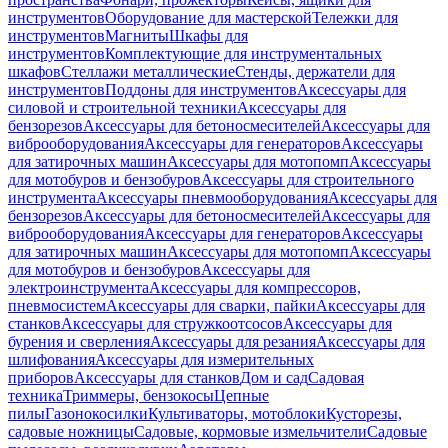
инструментов
Оборудование для мастерской
Тележки для
инструментов
Магниты
Шкафы для
инструментов
Комплектующие для инструментальных
шкафов
Стеллажи металлические
Стенды, держатели для
инструментов
Поддоны для инструментов
Аксессуары для
силовой и строительной техники
Аксессуары для
бензорезов
Аксессуары для бетоносмесителей
Аксессуары для
виброоборудования
Аксессуары для генераторов
Аксессуары
для затирочных машин
Аксессуары для мотопомп
Аксессуары
для мотобуров и бензобуров
Аксессуары для строительного
инструмента
Аксессуары пневмооборудования
Аксессуары для
бензорезов
Аксессуары для бетоносмесителей
Аксессуары для
виброоборудования
Аксессуары для генераторов
Аксессуары
для затирочных машин
Аксессуары для мотопомп
Аксессуары
для мотобуров и бензобуров
Аксессуары для
электроинструмента
Аксессуары для компрессоров,
пневмосистем
Аксессуары для сварки, пайки
Аксессуары для
станков
Аксессуары для стружкоотсосов
Аксессуары для
бурения и сверления
Аксессуары для резания
Аксессуары для
шлифования
Аксессуары для измерительных
приборов
Аксессуары для станков
Дом и сад
Садовая
техника
Триммеры, бензокосы
Цепные
пилы
Газонокосилки
Культиваторы, мотоблоки
Кусторезы,
садовые ножницы
Садовые, кормовые измельчители
Садовые