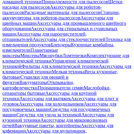
домашней техники
Принадлежности для пылесосов
Щетки,
насадки для пылесосов
Аксессуары для роботов-
пылесосов
Расходные материалы для пылесосов
Станции,
аккумуляторы для роботов-пылесосов
Аксессуары для
швейных машин
Аксессуары для промышленного швейного
оборудования
Аксессуары для стиральных и сушильных
машин
Аксессуары для пароочистителей,
отпаривателей
Аксессуары для стеклоочистителей
Техника для
измельчения продуктов
Блендеры
Кухонные комбайны,
измельчители
Планетарные
миксеры
Миксеры
Мясорубки
Ломтерезки
Комплектующие для
климатической техники
Управление климатической
техникой
Фильтры для климатической техники
Аксессуары для
климатической техники
Мелкая техника
Весы кухонные,
бытовые
Сушилки для овощей и
фруктов
Вакууматоры
Открывалки,
картофелечистки
Проращиватели семян
Маслобойки,
сепараторы бытовые
Аксессуары для крупной
техники
Аксессуары для вытяжек
Аксессуары для плит и
духовок
Аксессуары для холодильников
Аксессуары для
посудомоечных машин
Средства для посудомоечных
машин
Средства для ухода за техникой
Аксессуары для
кухонной техники
Аксессуары для микроволновых
печей
Вакуумные пакеты, контейнеры
Аксессуары для
кофемашин
Аксессуары для мультиварок,