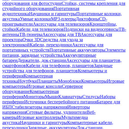
оборудования для фотостудии
Стойки, системы крепления для
студийного оборудования
Портативная
аудиотехника
Наушники и гарнитуры
Портативные колонки,
акустика
Умные колонки
MP3-плееры
Диктофоны
CD-
проигрыватели
Аксессуары для телевизоров
Кронштейны,
стойки
Кабели для телевизоров
Подписки на видеосервисы
ТВ-
антенны
ТВ-тюнеры
Аксессуары для ТВ
Аксессуары для
проектора
Очки 3D
Средства для ухода за
электроникой
Кабели, переходники
Аксессуары для
портативных устройств
Портативные аккумуляторы
Элементы
питания, зарядные устройства
Аккумуляторные
батареи
Держатели, док-станции
Аксессуары для планшетов,
смартфонов
Кабели для телефонов, планшетов
Зарядные
устройства для телефонов, планшетов
Компьютеры и
периферия
Компьютерная
техника
Ноутбуки
Планшеты
Моноблоки
Компьютеры
Игровые
компьютеры
Игровые консоли
Серверное
оборудование
Компьютерная
периферия
Мониторы
Мыши
Клавиатуры
Стилусы
Наборы
периферии
Источники бесперебойного питания
Батареи для
ИБП
Стабилизаторы напряжения
Инверторы
напряжения
Сетевые фильтры, удлинители
Веб-
камеры
Игровые контроллеры
Мультимедиа
акустика
Наушники и гарнитуры
Компьютерные кабели,
переходники
Зарядные, аккумуляторы
Док-станции,