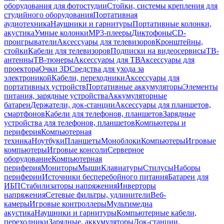
оборудования для фотостудии
Стойки, системы крепления для
студийного оборудования
Портативная
аудиотехника
Наушники и гарнитуры
Портативные колонки,
акустика
Умные колонки
MP3-плееры
Диктофоны
CD-
проигрыватели
Аксессуары для телевизоров
Кронштейны,
стойки
Кабели для телевизоров
Подписки на видеосервисы
ТВ-
антенны
ТВ-тюнеры
Аксессуары для ТВ
Аксессуары для
проектора
Очки 3D
Средства для ухода за
электроникой
Кабели, переходники
Аксессуары для
портативных устройств
Портативные аккумуляторы
Элементы
питания, зарядные устройства
Аккумуляторные
батареи
Держатели, док-станции
Аксессуары для планшетов,
смартфонов
Кабели для телефонов, планшетов
Зарядные
устройства для телефонов, планшетов
Компьютеры и
периферия
Компьютерная
техника
Ноутбуки
Планшеты
Моноблоки
Компьютеры
Игровые
компьютеры
Игровые консоли
Серверное
оборудование
Компьютерная
периферия
Мониторы
Мыши
Клавиатуры
Стилусы
Наборы
периферии
Источники бесперебойного питания
Батареи для
ИБП
Стабилизаторы напряжения
Инверторы
напряжения
Сетевые фильтры, удлинители
Веб-
камеры
Игровые контроллеры
Мультимедиа
акустика
Наушники и гарнитуры
Компьютерные кабели,
переходники
Зарядные, аккумуляторы
Док-станции,