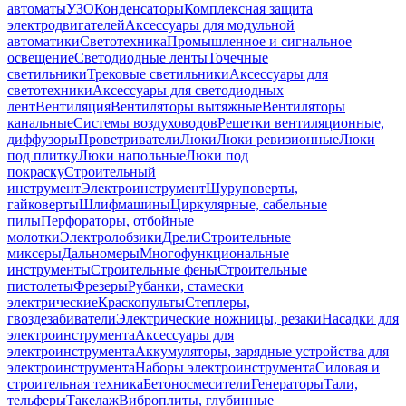
автоматы
УЗО
Конденсаторы
Комплексная защита
электродвигателей
Аксессуары для модульной
автоматики
Светотехника
Промышленное и сигнальное
освещение
Светодиодные ленты
Точечные
светильники
Трековые светильники
Аксессуары для
светотехники
Аксессуары для светодиодных
лент
Вентиляция
Вентиляторы вытяжные
Вентиляторы
канальные
Системы воздуховодов
Решетки вентиляционные,
диффузоры
Проветриватели
Люки
Люки ревизионные
Люки
под плитку
Люки напольные
Люки под
покраску
Строительный
инструмент
Электроинструмент
Шуруповерты,
гайковерты
Шлифмашины
Циркулярные, сабельные
пилы
Перфораторы, отбойные
молотки
Электролобзики
Дрели
Строительные
миксеры
Дальномеры
Многофункциональные
инструменты
Строительные фены
Строительные
пистолеты
Фрезеры
Рубанки, стамески
электрические
Краскопульты
Степлеры,
гвоздезабиватели
Электрические ножницы, резаки
Насадки для
электроинструмента
Аксессуары для
электроинструмента
Аккумуляторы, зарядные устройства для
электроинструмента
Наборы электроинструмента
Силовая и
строительная техника
Бетоносмесители
Генераторы
Тали,
тельферы
Такелаж
Виброплиты, глубинные