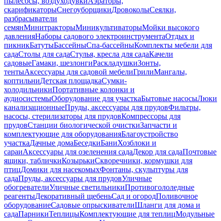
пылесосы, воздуходувки
Аэраторы,
скарификаторы
Снегоуборщики
Дровоколы
Сеялки,
разбрасыватели
семян
Минитракторы
Миникультиваторы
Мойки высокого
давления
Наборы садового электроинструмента
Отдых и
пикник
Батуты
Бассейны
Спа-бассейны
Комплекты мебели для
сада
Столы для сада
Стулья, кресла для сада
Качели
садовые
Гамаки, шезлонги
Раскладушки
Зонты,
тенты
Аксессуары для садовой мебели
Грили
Мангалы,
коптильни
Детская площадка
Сумки-
холодильники
Портативные колонки и
аудиосистемы
Оборудование для участка
Бытовые насосы
Люки
канализационные
Пруды, аксессуары для прудов
Фильтры,
насосы, стерилизаторы для прудов
Компрессоры для
прудов
Станции биологической очистки
Запчасти и
комплектующие для оборудования
Благоустройство
участка
Дачные дома
Беседки
Бани
Хозблоки и
сараи
Аксессуары для озеленения сада
Декор для сада
Почтовые
ящики, таблички
Козырьки
Скворечники, кормушки для
птиц
Домики для насекомых
Фонтаны, скульптуры для
сада
Пруды, аксессуары для прудов
Уличные
обогреватели
Уличные светильники
Противогололедные
реагенты
Декоративный щебень
Сад и огород
Поливочное
оборудование
Садовые опрыскиватели
Шланги для дома и
сада
Парники
Теплицы
Комплектующие для теплиц
Модульные