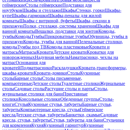
геймерские
Столы геймерские
Подставки для
ноутбуков
Шкафы и стеллажи
Шкафы
Стенки, горки
Шкафы-
купе
Шкафы-гармошки
Шкафы-пеналы для жилой
комнаты
Шкафы с витриной, буфеты
Шкафы, секции в
прихожую
Полки, стеллажи, системы хранения
Шкафы для
ванной комнаты
Вешалки, подставки для зонтов
Комоды,
тумбы
Комоды
Тумбы
Прикроватные тумбы
Обувницы, тумбы в
прихожую
Комоды, тумбы для ванной
Пеленальные столики,
комоды
Тумбы под ТВ
Комоды пластиковые
Кровати и
матрасы
Матрасы
Кровати
Детские кровати
Кроватки для
новорожденных
Надувная мебель
Наматрасники, чехлы на
матрас
Основания для
кроватей
Подматрасники
Раскладушки
Кровати-трансформеры,
шкафы-кровати
Кровати-домики
Столы
Кухонные
столы
Барные столы
Столы письменные,
компьютерные
Детские столы
Туалетные столики
Журнальные
столы
Садовые столы
Растущие столы и парты
Столы,
журнальные столики для бани
Приставные
столики
Консольные столики
Обеденные группы
Столы-
книги
Стулья
Кухонные стулья, табуреты
Барные стулья,
табуреты
Компьютерные кресла, стулья
Геймерские
кресла
Детские стулья, табуреты
Банкетки, скамьи
Садовые
кресла, стулья, табуреты
Стулья, табуреты для бани
Стульчики
для кормления
Кухня
Кухонный гарнитур
Кухонные