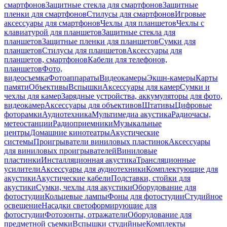
смартфонов
Защитные стекла для смартфонов
Защитные
пленки для смартфонов
Стилусы для смартфонов
Игровые
аксессуары для смартфонов
Чехлы для планшетов
Чехлы с
клавиатурой для планшетов
Защитные стекла для
планшетов
Защитные пленки для планшетов
Сумки для
планшетов
Стилусы для планшетов
Аксессуары для
планшетов, смартфонов
Кабели для телефонов,
планшетов
Фото,
видеосъемка
Фотоаппараты
Видеокамеры
Экшн-камеры
Карты
памяти
Объективы
Вспышки
Аксессуары для камер
Сумки и
чехлы для камер
Зарядные устройства, аккумуляторы для фото,
видеокамер
Аксессуары для объективов
Штативы
Цифровые
фоторамки
Аудиотехника
Мультимедиа акустика
Радиочасы,
метеостанции
Радиоприемники
Музыкальные
центры
Домашние кинотеатры
Акустические
системы
Проигрыватели виниловых пластинок
Аксессуары
для виниловых проигрывателей
Виниловые
пластинки
Инсталляционная акустика
Трансляционные
усилители
Аксессуары для аудиотехники
Комплектующие для
акустики
Акустические кабели
Подставки, стойки для
акустики
Сумки, чехлы для акустики
Оборудование для
фотостудии
Кольцевые лампы
Фоны для фотостудии
Студийное
освещение
Насадки светоформирующие для
фотостудии
Фотозонты, отражатели
Оборудование для
предметной съемки
Вспышки студийные
Комплекты