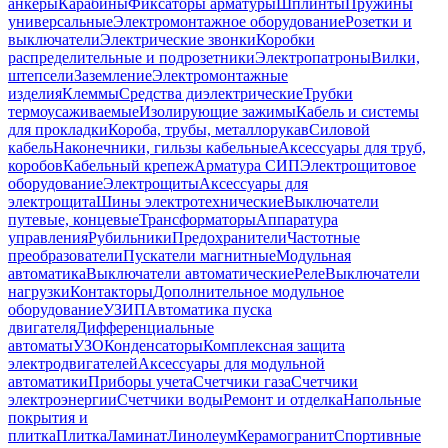
анкеры
Карабины
Фиксаторы арматуры
Шплинты
Пружины
универсальные
Электромонтажное оборудование
Розетки и
выключатели
Электрические звонки
Коробки
распределительные и подрозетники
Электропатроны
Вилки,
штепсели
Заземление
Электромонтажные
изделия
Клеммы
Средства диэлектрические
Трубки
термоусаживаемые
Изолирующие зажимы
Кабель и системы
для прокладки
Короба, трубы, металлорукав
Силовой
кабель
Наконечники, гильзы кабельные
Аксессуары для труб,
коробов
Кабельный крепеж
Арматура СИП
Электрощитовое
оборудование
Электрощиты
Аксессуары для
электрощита
Шины электротехнические
Выключатели
путевые, концевые
Трансформаторы
Аппаратура
управления
Рубильники
Предохранители
Частотные
преобразователи
Пускатели магнитные
Модульная
автоматика
Выключатели автоматические
Реле
Выключатели
нагрузки
Контакторы
Дополнительное модульное
оборудование
УЗИП
Автоматика пуска
двигателя
Дифференциальные
автоматы
УЗО
Конденсаторы
Комплексная защита
электродвигателей
Аксессуары для модульной
автоматики
Приборы учета
Счетчики газа
Счетчики
электроэнергии
Счетчики воды
Ремонт и отделка
Напольные
покрытия и
плитка
Плитка
Ламинат
Линолеум
Керамогранит
Спортивные