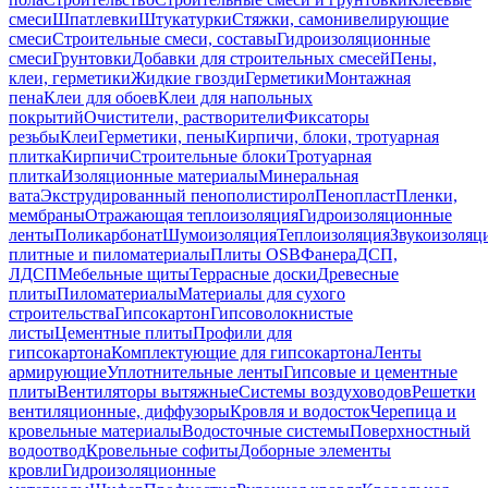
смеси
Шпатлевки
Штукатурки
Стяжки, самонивелирующие
смеси
Строительные смеси, составы
Гидроизоляционные
смеси
Грунтовки
Добавки для строительных смесей
Пены,
клеи, герметики
Жидкие гвозди
Герметики
Монтажная
пена
Клеи для обоев
Клеи для напольных
покрытий
Очистители, растворители
Фиксаторы
резьбы
Клеи
Герметики, пены
Кирпичи, блоки, тротуарная
плитка
Кирпичи
Строительные блоки
Тротуарная
плитка
Изоляционные материалы
Минеральная
вата
Экструдированный пенополистирол
Пенопласт
Пленки,
мембраны
Отражающая теплоизоляция
Гидроизоляционные
ленты
Поликарбонат
Шумоизоляция
Теплоизоляция
Звукоизоляц
плитные и пиломатериалы
Плиты OSB
Фанера
ДСП,
ЛДСП
Мебельные щиты
Террасные доски
Древесные
плиты
Пиломатериалы
Материалы для сухого
строительства
Гипсокартон
Гипсоволокнистые
листы
Цементные плиты
Профили для
гипсокартона
Комплектующие для гипсокартона
Ленты
армирующие
Уплотнительные ленты
Гипсовые и цементные
плиты
Вентиляторы вытяжные
Системы воздуховодов
Решетки
вентиляционные, диффузоры
Кровля и водосток
Черепица и
кровельные материалы
Водосточные системы
Поверхностный
водоотвод
Кровельные софиты
Доборные элементы
кровли
Гидроизоляционные