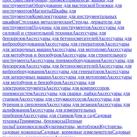
инструментов
Оборудование для мастерской
Тележки для
инструментов
Магниты
Шкафы для
инструментов
Комплектующие для инструментальных
шкафов
Стеллажи металлические
Стенды, держатели для
инструментов
Поддоны для инструментов
Аксессуары для
силовой и строительной техники
Аксессуары для
бензорезов
Аксессуары для бетоносмесителей
Аксессуары для
виброоборудования
Аксессуары для генераторов
Аксессуары
для затирочных машин
Аксессуары для мотопомп
Аксессуары
для мотобуров и бензобуров
Аксессуары для строительного
инструмента
Аксессуары пневмооборудования
Аксессуары для
бензорезов
Аксессуары для бетоносмесителей
Аксессуары для
виброоборудования
Аксессуары для генераторов
Аксессуары
для затирочных машин
Аксессуары для мотопомп
Аксессуары
для мотобуров и бензобуров
Аксессуары для
электроинструмента
Аксессуары для компрессоров,
пневмосистем
Аксессуары для сварки, пайки
Аксессуары для
станков
Аксессуары для стружкоотсосов
Аксессуары для
бурения и сверления
Аксессуары для резания
Аксессуары для
шлифования
Аксессуары для измерительных
приборов
Аксессуары для станков
Дом и сад
Садовая
техника
Триммеры, бензокосы
Цепные
пилы
Газонокосилки
Культиваторы, мотоблоки
Кусторезы,
садовые ножницы
Садовые, кормовые измельчители
Садовые