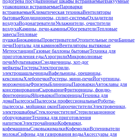
подогрева посуды
Винные шкафы встраиваемые
Вакуумные
упаковщики встраиваемые
Пароварки
встраиваемые
Климатическая техника
Вентиляторы
бытовые
Кондиционеры, сплит-системы
Охладители
воздуха
Водонагреватели
Увлажнители, очистители
воздуха
Камины, печи-камины
Обогреватели
Тепловые
завесы
Тепловые
пушки
Биокамины
Проветриватели
Отопительные печи
Банные
печи
Порталы для каминов
Вентиляторы вытяжные
Метеостанции
Газовые баллоны бытовые
Техника для
приготовления еды
Аэрогрили
Микроволновые
печи
Мультиварки
Сэндвичницы, хот-дог
мейкеры
Тостеры
Электрогрили,
электрошашлычницы
Вафельницы, орешницы,
кексницы
Хлебопечки
Ростеры, мини-печи
Йогуртницы,
мороженицы
Фризеры
Блинницы
Пароварки
Автоклавы для
консервирования
Сыроварни
Фритюрницы, фондю-
фритюрницы
Яйцеварки
Попкорницы
Техника для
дома
Пылесосы
Пылесосы профессиональные
Роботы-
пылесосы, мойщики окон
Пароочистители
Электровеники,
электрошвабры
Стеклоочистители
Стерилизационное
оборудование
Техника для приготовления
напитков
Электрочайники
Кофеварки,
кофемашины
Соковыжималки
Кофемолки
Вспениватели
молока
Сифоны для газирования воды
Аксессуары для