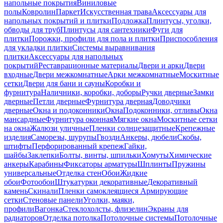
напольные покрытия
Виниловые
полы
Ковролин
Паркет
Искусственная трава
Аксессуары для
напольных покрытий и плитки
Подложка
Плинтусы, уголки,
обводы для труб
Плинтусы для сантехники
Фуги для
плитки
Порожки, профили для пола и плитки
Приспособления
для укладки плитки
Системы выравнивания
плитки
Аксессуары для напольных
покрытий
Реставрационные материалы
Двери и арки
Двери
входные
Двери межкомнатные
Арки межкомнатные
Москитные
сетки
Двери для бани и сауны
Коробки и
фурнитура
Наличники, коробки, доборы
Ручки дверные
Замки
дверные
Петли дверные
Фурнитура дверная
Доводчики
дверные
Окна и подоконники
Окна
Подоконники, отливы
Окна
мансардные
Фурнитура оконная
Мягкие окна
Москитные сетки
на окна
Жалюзи уличные
Пленки солнцезащитные
Крепежные
изделия
Саморезы, шурупы
Гвозди
Анкеры, дюбели
Скобы,
штифты
Перфорированный крепеж
Гайки,
шайбы
Заклепки
Болты, винты, шпильки
Хомуты
Химические
анкеры
Карабины
Фиксаторы арматуры
Шплинты
Пружины
универсальные
Отделка стен
Обои
Жидкие
обои
Фотообои
Штукатурки декоративные
Декоративный
камень
Скинали
Пленки самоклеящиеся
Армирующие
сетки
Стеновые панели
Уголки, маяки,
профили
Вагонка
Стеклохолсты, флизелин
Экраны для
радиаторов
Отделка потолка
Потолочные системы
Потолочные