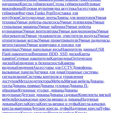
наушники
Кресла геймерские
Столы геймерские
Игровые
микрофоны
Игровая мультимедиа акустика
Аксессуары для
геймеров
Фигурки Funko Pop
Подставки для
ноутбуков
Светодиодные ленты
Лампы для мониторов
Умная
техника
Умные роботы-пылесосы
Умные телевизоры
Умные
стиральные машины
Умные чайники
Умные роботы
кулинарные
Умные вентиляторы
Умные кондиционеры
Умные
обогреватели
Умные увлажнители, очистители воздуха
Умные
отопительные котлы
Умные проветриватели
Умные радиочасы,
метеостанции
Умные кормушки и поилки для
животных
Умные напольные весы
Накопители данных
USB
Flash накопители
Внешние HDD, SSD диски
Карты
памяти
Сетевые накопители
Картридеры
Оптические
диски
Наблюдение и безопасность
Камеры
видеонаблюдения
Аксессуары для CCTV
Домофоны,
вызывные панели
Датчики для дома
Охранные системы,
сигнализации
Системы контроля и управления
доступом
Металлодетекторы
Мебель
Мягкая мебель
Диваны,
тахты
Диваны прямые
Диваны угловые
Диваны П-
образные
Кухонные уголки, диваны
Диваны
модульные
Детские диваны
Диваны садовые
Комплекты мягкой
мебели
Бескаркасные кресла-мешки и диваны
Надувные
диваны
Кресла
Кресла
Кресла-мешки и пуфы
Кресла-качалки,
кресла-маятники
Детские кресла, пуфы
Надувные кресла
Пуфы,
оттоманки
Кресла-кровати
Игровая мебель
Кресла