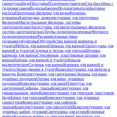
гарнитуры
Биде
Писсуары
Полотенцесушители
Спа-бассейны с
гидромассажем
Водоснабжение
Водонагреватели
Бытовые
насосы
Проточные фильтры для воды
Фильтры-
кувшины
Картриджи, комплектующие для проточных
фильтров
Магистральные фильтры, системы
сантехнические
Аксессуары для магистральных фильтров,
систем сантехнических
Трубы полипропиленовые
Фитинги
полипропиленовые
Расширительные баки,
гидроаккумуляторы
Обустройство ванной комнаты и
туалета
Мебель для ванной
Зеркала для ванной
Аксессуары для
ванной и туалета
Сиденья и чехлы для унитаза
Шторки,
карнизы для ванны
Стеклянные, пластиковые шторки для
ванны
Наборы для ванной и туалета
Зеркала
косметические
Сиденья для ванны
Коврики для ванной и
туалета
Экран-дверки в туалет
Комплектующие для мебели в
ванную
Комплектующие для сантехники
Экраны для ванн,
душевых поддонов
Опоры для ванн, душевых
поддонов
Комплектующие для ванн
Плинтусы для
сантехники
Сифоны, трапы
Комплектующие для
умывальников, моек
Комплектующие для унитазов, писсуаров,
биде
Бачки для унитазов
Комплектующие для душевых
гарнитуров
Комплектующие для сифонов,
трапов
Комплектующие для смесителей
Комплектующие для
душевых кабин, уголков
Сантехника для кухни
Кухонные
мойки
Кухонные мойки со смесителями
Смесители для