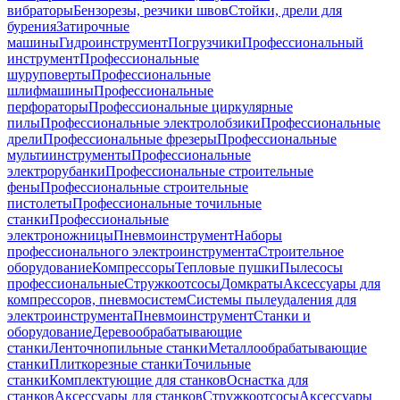
вибраторы
Бензорезы, резчики швов
Стойки, дрели для
бурения
Затирочные
машины
Гидроинструмент
Погрузчики
Профессиональный
инструмент
Профессиональные
шуруповерты
Профессиональные
шлифмашины
Профессиональные
перфораторы
Профессиональные циркулярные
пилы
Профессиональные электролобзики
Профессиональные
дрели
Профессиональные фрезеры
Профессиональные
мультиинструменты
Профессиональные
электрорубанки
Профессиональные строительные
фены
Профессиональные строительные
пистолеты
Профессиональные точильные
станки
Профессиональные
электроножницы
Пневмоинструмент
Наборы
профессионального электроинструмента
Строительное
оборудование
Компрессоры
Тепловые пушки
Пылесосы
профессиональные
Стружкоотсосы
Домкраты
Аксессуары для
компрессоров, пневмосистем
Системы пылеудаления для
электроинструмента
Пневмоинструмент
Станки и
оборудование
Деревообрабатывающие
станки
Ленточнопильные станки
Металлообрабатывающие
станки
Плиткорезные станки
Точильные
станки
Комплектующие для станков
Оснастка для
станков
Аксессуары для станков
Стружкоотсосы
Аксессуары