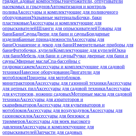
грядки
Садовые компостеры
Уничтожители, отпугиватели
насекомых и грызунов
Автоматизация и контроль
полива
Аксессуары и комплектующие для поливочного
оборудования
Укрывные материалы
Бочки, баки
пластиковые
Аксессуары и комплектующие для
опрыскивателей
Шланги для опрыскивателей
Товары для
бани
Бани
Сауны
Двери для бани и сауны
Бондарные
изделия
Банные принадлежности
Аксессуары для
бани
Оснащение и декор для бани
Измерительные приборы для
бани
Фитобочки, купели
Комплектующие для купелей
Окна
для бани
Мебель для бани и сауны
Ручки дверные для бани и
сауны
Эфирные масла
Спа-бассейны с
гидромассажем
Аксессуары и комплектующие для садовой
техники
Навесное оборудование
Двигатели для
мотоблоков
Прицепы для мотоблоков,
минитракторов
Аксессуары для газонной техники
Аксессуары
для цепных пил
Аксессуары для садовой техники
Аксессуары
для кусторезов, ножниц садовых
Моторные масла для садовой
техники
Аксессуары для аэратоторов и
скарификаторов
Аксессуары для культиваторов и
мотоблоков
Аксессуары для воздуходувок
Аксессуары для
газонокосилок
Аксессуары для бензокос и
триммеров
Аксессуары для моек высокого
давления
Аксессуары и комплектующие для
опрыскивателей
Запчасти для садовых