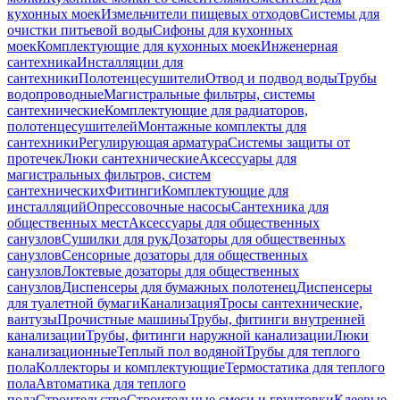
кухонных моек
Измельчители пищевых отходов
Системы для
очистки питьевой воды
Сифоны для кухонных
моек
Комплектующие для кухонных моек
Инженерная
сантехника
Инсталляции для
сантехники
Полотенцесушители
Отвод и подвод воды
Трубы
водопроводные
Магистральные фильтры, системы
сантехнические
Комплектующие для радиаторов,
полотенцесушителей
Монтажные комплекты для
сантехники
Регулирующая арматура
Системы защиты от
протечек
Люки сантехнические
Аксессуары для
магистральных фильтров, систем
сантехнических
Фитинги
Комплектующие для
инсталляций
Опрессовочные насосы
Сантехника для
общественных мест
Аксессуары для общественных
санузлов
Сушилки для рук
Дозаторы для общественных
санузлов
Сенсорные дозаторы для общественных
санузлов
Локтевые дозаторы для общественных
санузлов
Диспенсеры для бумажных полотенец
Диспенсеры
для туалетной бумаги
Канализация
Тросы сантехнические,
вантузы
Прочистные машины
Трубы, фитинги внутренней
канализации
Трубы, фитинги наружной канализации
Люки
канализационные
Теплый пол водяной
Трубы для теплого
пола
Коллекторы и комплектующие
Термостатика для теплого
пола
Автоматика для теплого
пола
Строительство
Строительные смеси и грунтовки
Клеевые