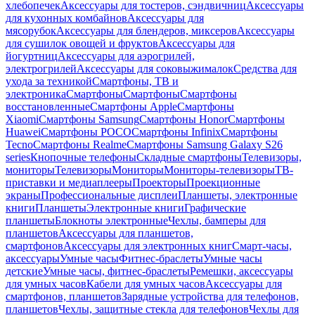
хлебопечек
Аксессуары для тостеров, сэндвичниц
Аксессуары
для кухонных комбайнов
Аксессуары для
мясорубок
Аксессуары для блендеров, миксеров
Аксессуары
для сушилок овощей и фруктов
Аксессуары для
йогуртниц
Аксессуары для аэрогрилей,
электрогрилей
Аксессуары для соковыжималок
Средства для
ухода за техникой
Смартфоны, ТВ и
электроника
Смартфоны
Смартфоны
Смартфоны
восстановленные
Смартфоны Apple
Смартфоны
Xiaomi
Смартфоны Samsung
Смартфоны Honor
Смартфоны
Huawei
Смартфоны POCO
Смартфоны Infinix
Смартфоны
Tecno
Смартфоны Realme
Смартфоны Samsung Galaxy S26
series
Кнопочные телефоны
Складные смартфоны
Телевизоры,
мониторы
Телевизоры
Мониторы
Мониторы-телевизоры
ТВ-
приставки и медиаплееры
Проекторы
Проекционные
экраны
Профессиональные дисплеи
Планшеты, электронные
книги
Планшеты
Электронные книги
Графические
планшеты
Блокноты электронные
Чехлы, бамперы для
планшетов
Аксессуары для планшетов,
смартфонов
Аксессуары для электронных книг
Смарт-часы,
аксессуары
Умные часы
Фитнес-браслеты
Умные часы
детские
Умные часы, фитнес-браслеты
Ремешки, аксессуары
для умных часов
Кабели для умных часов
Аксессуары для
смартфонов, планшетов
Зарядные устройства для телефонов,
планшетов
Чехлы, защитные стекла для телефонов
Чехлы для