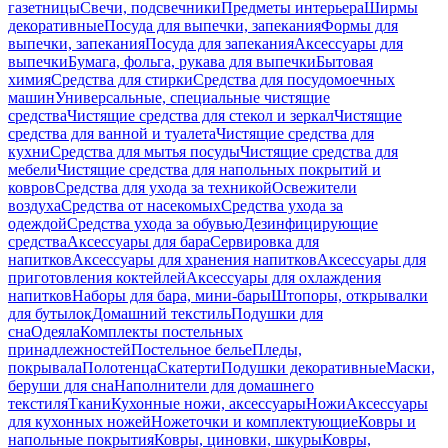
газетницы
Свечи, подсвечники
Предметы интерьера
Ширмы
декоративные
Посуда для выпечки, запекания
Формы для
выпечки, запекания
Посуда для запекания
Аксессуары для
выпечки
Бумага, фольга, рукава для выпечки
Бытовая
химия
Средства для стирки
Средства для посудомоечных
машин
Универсальные, специальные чистящие
средства
Чистящие средства для стекол и зеркал
Чистящие
средства для ванной и туалета
Чистящие средства для
кухни
Средства для мытья посуды
Чистящие средства для
мебели
Чистящие средства для напольных покрытий и
ковров
Средства для ухода за техникой
Освежители
воздуха
Средства от насекомых
Средства ухода за
одеждой
Средства ухода за обувью
Дезинфицирующие
средства
Аксессуары для бара
Сервировка для
напитков
Аксессуары для хранения напитков
Аксессуары для
приготовления коктейлей
Аксессуары для охлаждения
напитков
Наборы для бара, мини-бары
Штопоры, открывалки
для бутылок
Домашний текстиль
Подушки для
сна
Одеяла
Комплекты постельных
принадлежностей
Постельное белье
Пледы,
покрывала
Полотенца
Скатерти
Подушки декоративные
Маски,
беруши для сна
Наполнители для домашнего
текстиля
Ткани
Кухонные ножи, аксессуары
Ножи
Аксессуары
для кухонных ножей
Ножеточки и комплектующие
Ковры и
напольные покрытия
Ковры, циновки, шкуры
Ковры,