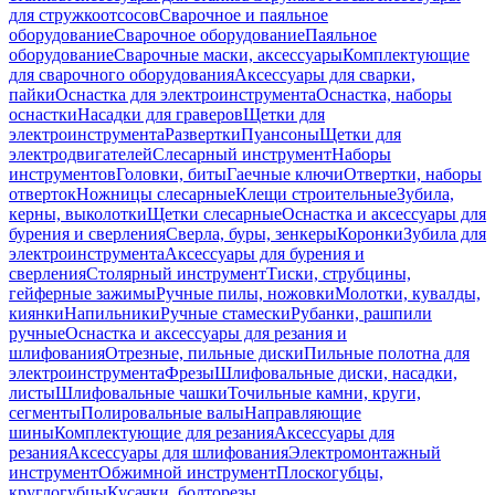
для стружкоотсосов
Сварочное и паяльное
оборудование
Сварочное оборудование
Паяльное
оборудование
Сварочные маски, аксессуары
Комплектующие
для сварочного оборудования
Аксессуары для сварки,
пайки
Оснастка для электроинструмента
Оснастка, наборы
оснастки
Насадки для граверов
Щетки для
электроинструмента
Развертки
Пуансоны
Щетки для
электродвигателей
Слесарный инструмент
Наборы
инструментов
Головки, биты
Гаечные ключи
Отвертки, наборы
отверток
Ножницы слесарные
Клещи строительные
Зубила,
керны, выколотки
Щетки слесарные
Оснастка и аксессуары для
бурения и сверления
Сверла, буры, зенкеры
Коронки
Зубила для
электроинструмента
Аксессуары для бурения и
сверления
Столярный инструмент
Тиски, струбцины,
гейферные зажимы
Ручные пилы, ножовки
Молотки, кувалды,
киянки
Напильники
Ручные стамески
Рубанки, рашпили
ручные
Оснастка и аксессуары для резания и
шлифования
Отрезные, пильные диски
Пильные полотна для
электроинструмента
Фрезы
Шлифовальные диски, насадки,
листы
Шлифовальные чашки
Точильные камни, круги,
сегменты
Полировальные валы
Направляющие
шины
Комплектующие для резания
Аксессуары для
резания
Аксессуары для шлифования
Электромонтажный
инструмент
Обжимной инструмент
Плоскогубцы,
круглогубцы
Кусачки, болторезы,