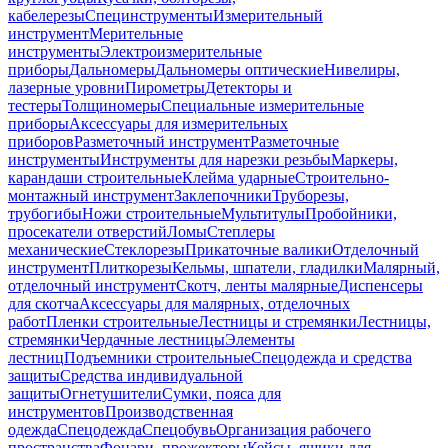
кабелерезы
Специнструменты
Измерительный
инструмент
Мерительные
инструменты
Электроизмерительные
приборы
Дальномеры
Дальномеры оптические
Нивелиры,
лазерные уровни
Пирометры
Детекторы и
тестеры
Толщиномеры
Специальные измерительные
приборы
Аксессуары для измерительных
приборов
Разметочный инструмент
Разметочные
инструменты
Инструменты для нарезки резьбы
Маркеры,
карандаши строительные
Клейма ударные
Строительно-
монтажный инструмент
Заклепочники
Труборезы,
трубогибы
Ножи строительные
Мультитулы
Пробойники,
просекатели отверстий
Ломы
Степлеры
механические
Стеклорезы
Прикаточные валики
Отделочный
инструмент
Плиткорезы
Кельмы, шпатели, гладилки
Малярный,
отделочный инструмент
Скотч, ленты малярные
Диспенсеры
для скотча
Аксессуары для малярных, отделочных
работ
Пленки строительные
Лестницы и стремянки
Лестницы,
стремянки
Чердачные лестницы
Элементы
лестниц
Подъемники строительные
Спецодежда и средства
защиты
Средства индивидуальной
защиты
Огнетушители
Сумки, пояса для
инструментов
Производственная
одежда
Спецодежда
Спецобувь
Организация рабочего
пространства
Фонари, прожекторы
Кейсы, ящики для