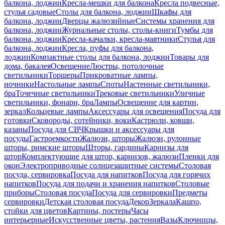
балкона, лоджии
Кресла-мешки для балкона
Кресла подвесные,
стулья садовые
Столы для балкона, лоджии
Шкафы для
балкона, лоджии
Дверцы жалюзийные
Системы хранения для
балкона, лоджии
Журнальные столы, столы-книги
Тумбы для
балкона, лоджии
Кресла-качалки, кресла-маятники
Стулья для
балкона, лоджии
Кресла, пуфы для балкона,
лоджии
Компактные столы для балкона, лоджии
Товары для
дома, бакалея
Освещение
Люстры, потолочные
светильники
Торшеры
Прикроватные лампы,
ночники
Настольные лампы
Споты
Настенные светильники,
бра
Точечные светильники
Трековые светильники
Уличные
светильники, фонари, бра
Лампы
Освещение для картин,
зеркал
Кольцевые лампы
Аксессуары для освещения
Посуда для
готовки
Сковороды, сотейники, воки
Кастрюли, ковши,
казаны
Посуда для СВЧ
Крышки и аксессуары для
посуды
Гастроемкости
Жалюзи, шторы
Жалюзи, рулонные
шторы, римские шторы
Шторы, гардины
Карнизы для
штор
Комплектующие для штор, карнизов, жалюзи
Пленки для
окон
Электроприводные солнцезащитные системы
Столовая
посуда, сервировка
Посуда для напитков
Посуда для горячих
напитков
Посуда для подачи и хранения напитков
Столовые
приборы
Столовая посуда
Посуда для сервировки
Предметы
сервировки
Детская столовая посуда
Декор
Зеркала
Кашпо,
стойки для цветов
Картины, постеры
Часы
интерьерные
Искусственные цветы, растения
Вазы
Ключницы,