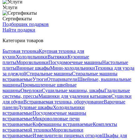
Услуги
Сертификаты
Подборщик подарков
Найти подарки
Категории товаров
Бытовая техника
Крупная техника для
кухни
Холодильники
Вытяжки
Кухонные
плиты
Морозильники
Посудомоечные машины
Настольные
плиты
Винные шкафы
Мини-холодильники
Техника для ухода
за одеждой
Стиральные машины
Стиральные машины
встраиваемые
Утюги
Отпариватели
Швейные, вышивальные
машины
Промышленные швейные
машины
Оверлоки
Сушильные машины, шкафы
Гладильные
системы, прессы
Машинки для удаления катышков
Сушилки
для обуви
Встраиваемая техника, оборудование
Варочные
панели
Духовые шкафы
Холодильники
встраиваемые
Посудомоечные машины
встраиваемые
Микроволновые печи
встраиваемые
Кофемашины встраиваемые
Комплекты
встраиваемой техники
Морозильники
встраиваемые
Измельчители пищевых отходов
Шкафы для