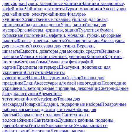
для уборки
Турки, заварочные чайники
Чайники заварочные,
кофейники
Чайники для плиты
Турки, молочники
Аксессуары
для чайников, электрочайников
Фильтры-
кувшины
Хозяйственные товары
Сушилки для белья,
прищепки
Гладильные доски
Урны, контейнеры для
мусора
Органайзеры, корзины, ящики
Туалетная бумага,
бумажные полотенца
Салфетки, мочалки, губки, мусорные
пакеты
Фольга, пленка, пакеты
Упаковочная тара
Аксессуары
для глажения
Аксессуары для стирки
Веревки,
шпагаты
Емкости, дозаторы для моющих средств
Вешалки-
плечики
Мешки хозяйственные
Сувениры
Копилки
Картины,
постеры
Фотоальбомы
Рамки для фотографий,
картин
Предметы интерьера
Шкатулки, подставки для
украшений
Статуэтки
Магниты
сувенирные
Иконы
Праздничный декор
Товары для
праздника
Елки
Аксессуары для елей новогодних
Новогодние
украшения
Светодиодные гирлянды, декорации
Светодиодные
фигуры, игрушки
Временные
татуировки
Фотобутафория
Товары для
маскарада
Подарки
Подарки, подарочные наборы
Подарочные
наборы косметики для лица и тела
Наборы для
бритья
Оформление подарков
Сантехника и
водоснабжение
Сантехника
Душевые кабины, поддоны,
двери
Ванны
Унитазы
Умывальники
Умывальники со
смесителями
Смесители
Душевые панели,