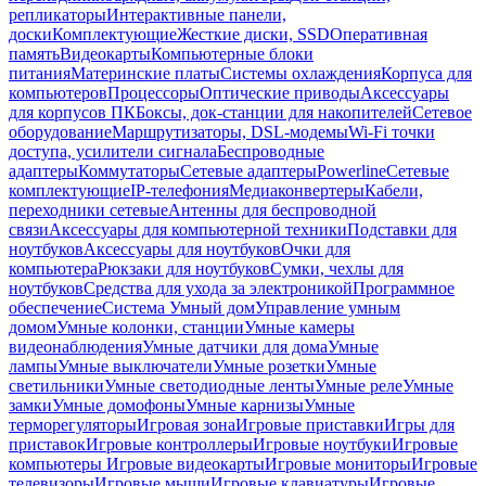
репликаторы
Интерактивные панели,
доски
Комплектующие
Жесткие диски, SSD
Оперативная
память
Видеокарты
Компьютерные блоки
питания
Материнские платы
Системы охлаждения
Корпуса для
компьютеров
Процессоры
Оптические приводы
Аксессуары
для корпусов ПК
Боксы, док-станции для накопителей
Сетевое
оборудование
Маршрутизаторы, DSL-модемы
Wi-Fi точки
доступа, усилители сигнала
Беспроводные
адаптеры
Коммутаторы
Сетевые адаптеры
Powerline
Сетевые
комплектующие
IP-телефония
Медиаконвертеры
Кабели,
переходники сетевые
Антенны для беспроводной
связи
Аксессуары для компьютерной техники
Подставки для
ноутбуков
Аксессуары для ноутбуков
Очки для
компьютера
Рюкзаки для ноутбуков
Сумки, чехлы для
ноутбуков
Средства для ухода за электроникой
Программное
обеспечение
Система Умный дом
Управление умным
домом
Умные колонки, станции
Умные камеры
видеонаблюдения
Умные датчики для дома
Умные
лампы
Умные выключатели
Умные розетки
Умные
светильники
Умные светодиодные ленты
Умные реле
Умные
замки
Умные домофоны
Умные карнизы
Умные
терморегуляторы
Игровая зона
Игровые приставки
Игры для
приставок
Игровые контроллеры
Игровые ноутбуки
Игровые
компьютеры
Игровые видеокарты
Игровые мониторы
Игровые
телевизоры
Игровые мыши
Игровые клавиатуры
Игровые