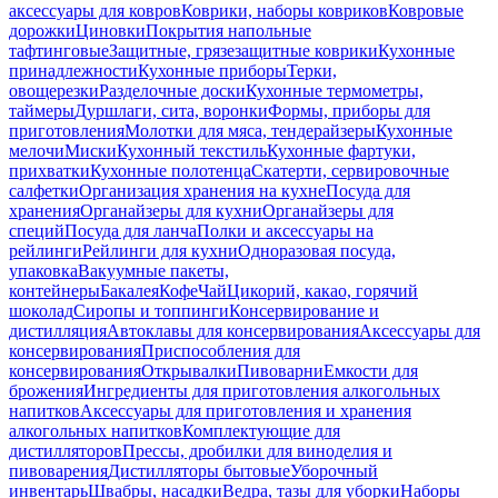
аксессуары для ковров
Коврики, наборы ковриков
Ковровые
дорожки
Циновки
Покрытия напольные
тафтинговые
Защитные, грязезащитные коврики
Кухонные
принадлежности
Кухонные приборы
Терки,
овощерезки
Разделочные доски
Кухонные термометры,
таймеры
Дуршлаги, сита, воронки
Формы, приборы для
приготовления
Молотки для мяса, тендерайзеры
Кухонные
мелочи
Миски
Кухонный текстиль
Кухонные фартуки,
прихватки
Кухонные полотенца
Скатерти, сервировочные
салфетки
Организация хранения на кухне
Посуда для
хранения
Органайзеры для кухни
Органайзеры для
специй
Посуда для ланча
Полки и аксессуары на
рейлинги
Рейлинги для кухни
Одноразовая посуда,
упаковка
Вакуумные пакеты,
контейнеры
Бакалея
Кофе
Чай
Цикорий, какао, горячий
шоколад
Сиропы и топпинги
Консервирование и
дистилляция
Автоклавы для консервирования
Аксессуары для
консервирования
Приспособления для
консервирования
Открывалки
Пивоварни
Емкости для
брожения
Ингредиенты для приготовления алкогольных
напитков
Аксессуары для приготовления и хранения
алкогольных напитков
Комплектующие для
дистилляторов
Прессы, дробилки для виноделия и
пивоварения
Дистилляторы бытовые
Уборочный
инвентарь
Швабры, насадки
Ведра, тазы для уборки
Наборы