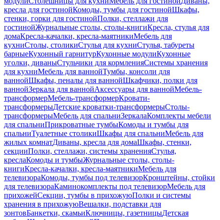
модули
Столешницы для кухни
Мебель для гостиной
Диваны,
кресла для гостиной
Комоды, тумбы для гостиной
Шкафы,
стенки, горки для гостиной
Полки, стеллажи для
гостиной
Журнальные столы, столы-книги
Кресла, стулья для
дома
Кресла-качалки, кресла-маятники
Мебель для
кухни
Столы, столики
Стулья для кухни
Стулья, табуреты
барные
Кухонный гарнитур
Кухонные модули
Кухонные
уголки, диваны
Стульчики для кормления
Системы хранения
для кухни
Мебель для ванной
Тумбы, консоли для
ванной
Шкафы, пеналы для ванной
Шкафчики, полки для
ванной
Зеркала для ванной
Аксессуары для ванной
Мебель-
трансформер
Мебель-трансформер
Кровати-
трансформеры
Детские кроватки-трансформеры
Столы-
трансформеры
Мебель для спальни
Зеркала
Комплекты мебели
для спальни
Прикроватные тумбы
Комоды и тумбы для
спальни
Туалетные столики
Шкафы для спальни
Мебель для
жилых комнат
Диваны, кресла для дома
Шкафы, стенки,
секции
Полки, стеллажи, системы хранения
Стулья,
кресла
Комоды и тумбы
Журнальные столы, столы-
книги
Кресла-качалки, кресла-маятники
Мебель для
телевизора
Комоды, тумбы под телевизор
Кронштейны, стойки
для телевизора
Каминокомплекты под телевизор
Мебель для
прихожей
Секции, тумбы в прихожую
Полки и системы
хранения в прихожую
Вешалки, подставки для
зонтов
Банкетки, скамьи
Ключницы, газетницы
Детская