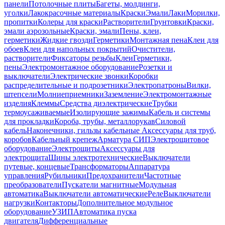
панели
Потолочные плиты
Багеты, молдинги,
уголки
Лакокрасочные материалы
Краски
Эмали
Лаки
Морилки,
пропитки
Колеры для краски
Растворители
Грунтовки
Краски,
эмали аэрозольные
Краски, эмали
Пены, клеи,
герметики
Жидкие гвозди
Герметики
Монтажная пена
Клеи для
обоев
Клеи для напольных покрытий
Очистители,
растворители
Фиксаторы резьбы
Клеи
Герметики,
пены
Электромонтажное оборудование
Розетки и
выключатели
Электрические звонки
Коробки
распределительные и подрозетники
Электропатроны
Вилки,
штепсели
Молниеприемники
Заземление
Электромонтажные
изделия
Клеммы
Средства диэлектрические
Трубки
термоусаживаемые
Изолирующие зажимы
Кабель и системы
для прокладки
Короба, трубы, металлорукав
Силовой
кабель
Наконечники, гильзы кабельные
Аксессуары для труб,
коробов
Кабельный крепеж
Арматура СИП
Электрощитовое
оборудование
Электрощиты
Аксессуары для
электрощита
Шины электротехнические
Выключатели
путевые, концевые
Трансформаторы
Аппаратура
управления
Рубильники
Предохранители
Частотные
преобразователи
Пускатели магнитные
Модульная
автоматика
Выключатели автоматические
Реле
Выключатели
нагрузки
Контакторы
Дополнительное модульное
оборудование
УЗИП
Автоматика пуска
двигателя
Дифференциальные