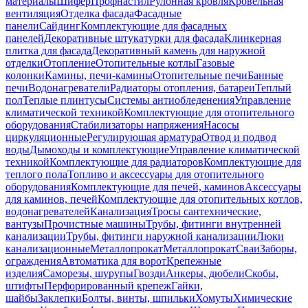
материалы
Шифер
Профнастил
Рулонная кровля
Кровельная
вентиляция
Отделка фасада
Фасадные
панели
Сайдинг
Комплектующие для фасадных
панелей
Декоративные штукатурки для фасада
Клинкерная
плитка для фасада
Декоративный камень для наружной
отделки
Отопление
Отопительные котлы
Газовые
колонки
Камины, печи-камины
Отопительные печи
Банные
печи
Водонагреватели
Радиаторы отопления, батареи
Теплый
пол
Теплые плинтусы
Системы антиобледенения
Управление
климатической техникой
Комплектующие для отопительного
оборудования
Стабилизаторы напряжения
Насосы
циркуляционные
Регулирующая арматура
Отвод и подвод
воды
Дымоходы и комплектующие
Управление климатической
техникой
Комплектующие для радиаторов
Комплектующие для
теплого пола
Топливо и аксессуары для отопительного
оборудования
Комплектующие для печей, каминов
Аксессуары
для каминов, печей
Комплектующие для отопительных котлов,
водонагревателей
Канализация
Тросы сантехнические,
вантузы
Прочистные машины
Трубы, фитинги внутренней
канализации
Трубы, фитинги наружной канализации
Люки
канализационные
Металлопрокат
Металлопрокат
Сваи
Заборы,
ограждения
Автоматика для ворот
Крепежные
изделия
Саморезы, шурупы
Гвозди
Анкеры, дюбели
Скобы,
штифты
Перфорированный крепеж
Гайки,
шайбы
Заклепки
Болты, винты, шпильки
Хомуты
Химические