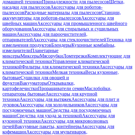
домашней техники
Принадлежности для пылесосов
Щетки,
насадки для пылесосов
Аксессуары для роботов-
пылесосов
Расходные материалы для пылесосов
Станции,
аккумуляторы для роботов-пылесосов
Аксессуары для
швейных машин
Аксессуары для промышленного швейного
оборудования
Аксессуары для стиральных и сушильных
машин
Аксессуары для пароочистителей,
отпаривателей
Аксессуары для стеклоочистителей
Техника для
измельчения продуктов
Блендеры
Кухонные комбайны,
измельчители
Планетарные
миксеры
Миксеры
Мясорубки
Ломтерезки
Комплектующие для
климатической техники
Управление климатической
техникой
Фильтры для климатической техники
Аксессуары для
климатической техники
Мелкая техника
Весы кухонные,
бытовые
Сушилки для овощей и
фруктов
Вакууматоры
Открывалки,
картофелечистки
Проращиватели семян
Маслобойки,
сепараторы бытовые
Аксессуары для крупной
техники
Аксессуары для вытяжек
Аксессуары для плит и
духовок
Аксессуары для холодильников
Аксессуары для
посудомоечных машин
Средства для посудомоечных
машин
Средства для ухода за техникой
Аксессуары для
кухонной техники
Аксессуары для микроволновых
печей
Вакуумные пакеты, контейнеры
Аксессуары для
кофемашин
Аксессуары для мультиварок,