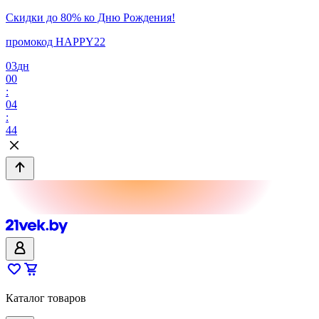
Скидки до 80% ко Дню Рождения!
промокод HAPPY22
03
дн
00
:
04
:
44
Каталог товаров