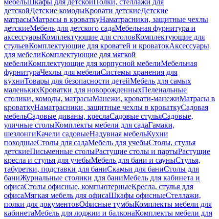
мебель
Шкафы для детской
Полки, стеллажи для
детской
Детские комоды
Кровати детские
Детские
матрасы
Матрасы в кроватку
Наматрасники, защитные чехлы
детские
Мебель для детского сада
Мебельная фурнитура и
аксессуары
Комплектующие для столов
Комплектующие для
стульев
Комплектующие для кроватей и кроваток
Аксессуары
для мебели
Комплектующие для мягкой
мебели
Комплектующие для корпусной мебели
Мебельная
фурнитура
Чехлы для мебели
Системы хранения для
кухни
Товары для безопасности детей
Мебель для самых
маленьких
Кроватки для новорожденных
Пеленальные
столики, комоды, матрасы
Манежи, кровати-манежи
Матрасы в
кроватку
Наматрасники, защитные чехлы в кроватку
Садовая
мебель
Садовые диваны, кресла
Садовые стулья
Садовые,
уличные столы
Комплекты мебели для сада
Гамаки,
шезлонги
Качели садовые
Надувная мебель
Кухни
походные
Столы для сада
Мебель для учебы
Столы, стулья
детские
Письменные столы
Растущие столы и парты
Растущие
кресла и стулья для учебы
Мебель для бани и сауны
Стулья,
табуретки, подставки для бани
Скамьи для бани
Столы для
бани
Журнальные столики для бани
Мебель для кабинета и
офиса
Столы офисные, компьютерные
Кресла, стулья для
офиса
Мягкая мебель для офиса
Шкафы офисные
Стеллажи,
полки для документов
Офисные тумбы
Комплекты мебели для
кабинета
Мебель для лоджии и балкона
Комплекты мебели для