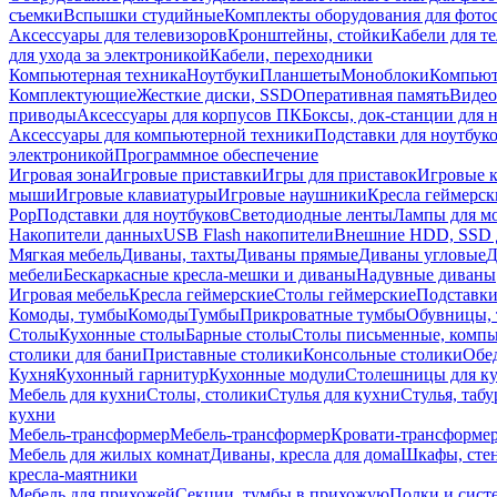
съемки
Вспышки студийные
Комплекты оборудования для фото
Аксессуары для телевизоров
Кронштейны, стойки
Кабели для т
для ухода за электроникой
Кабели, переходники
Компьютерная техника
Ноутбуки
Планшеты
Моноблоки
Компью
Комплектующие
Жесткие диски, SSD
Оперативная память
Видео
приводы
Аксессуары для корпусов ПК
Боксы, док-станции для 
Аксессуары для компьютерной техники
Подставки для ноутбук
электроникой
Программное обеспечение
Игровая зона
Игровые приставки
Игры для приставок
Игровые 
мыши
Игровые клавиатуры
Игровые наушники
Кресла геймерск
Pop
Подставки для ноутбуков
Светодиодные ленты
Лампы для м
Накопители данных
USB Flash накопители
Внешние HDD, SSD 
Мягкая мебель
Диваны, тахты
Диваны прямые
Диваны угловые
Д
мебели
Бескаркасные кресла-мешки и диваны
Надувные диваны
Игровая мебель
Кресла геймерские
Столы геймерские
Подставки
Комоды, тумбы
Комоды
Тумбы
Прикроватные тумбы
Обувницы, 
Столы
Кухонные столы
Барные столы
Столы письменные, комп
столики для бани
Приставные столики
Консольные столики
Обе
Кухня
Кухонный гарнитур
Кухонные модули
Столешницы для к
Мебель для кухни
Столы, столики
Стулья для кухни
Стулья, таб
кухни
Мебель-трансформер
Мебель-трансформер
Кровати-трансформе
Мебель для жилых комнат
Диваны, кресла для дома
Шкафы, стен
кресла-маятники
Мебель для прихожей
Секции, тумбы в прихожую
Полки и сист