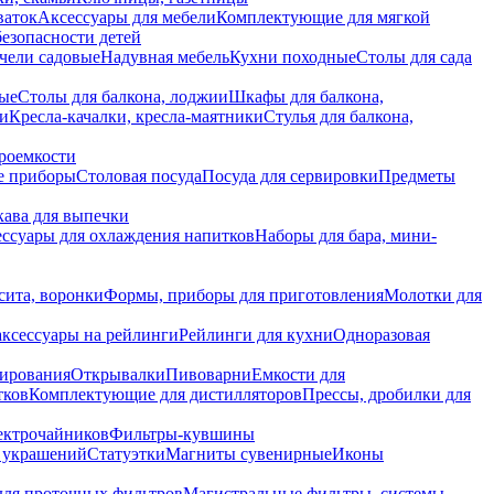
ваток
Аксессуары для мебели
Комплектующие для мягкой
безопасности детей
чели садовые
Надувная мебель
Кухни походные
Столы для сада
вые
Столы для балкона, лоджии
Шкафы для балкона,
ии
Кресла-качалки, кресла-маятники
Стулья для балкона,
роемкости
е приборы
Столовая посуда
Посуда для сервировки
Предметы
укава для выпечки
ссуары для охлаждения напитков
Наборы для бара, мини-
сита, воронки
Формы, приборы для приготовления
Молотки для
аксессуары на рейлинги
Рейлинги для кухни
Одноразовая
вирования
Открывалки
Пивоварни
Емкости для
тков
Комплектующие для дистилляторов
Прессы, дробилки для
лектрочайников
Фильтры-кувшины
я украшений
Статуэтки
Магниты сувенирные
Иконы
ля проточных фильтров
Магистральные фильтры, системы