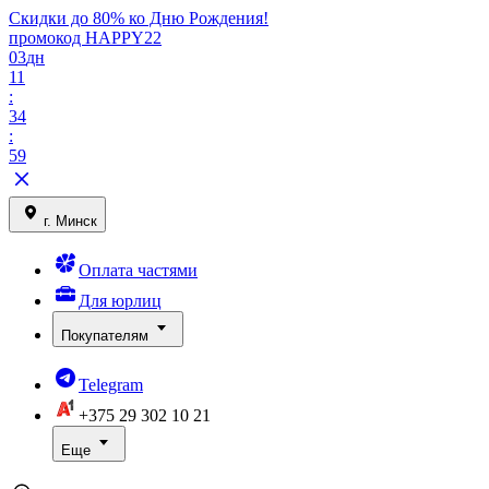
Скидки до 80% ко Дню Рождения!
промокод HAPPY22
03
дн
11
:
34
:
59
г. Минск
Оплата частями
Для юрлиц
Покупателям
Telegram
+375 29
302 10 21
Еще