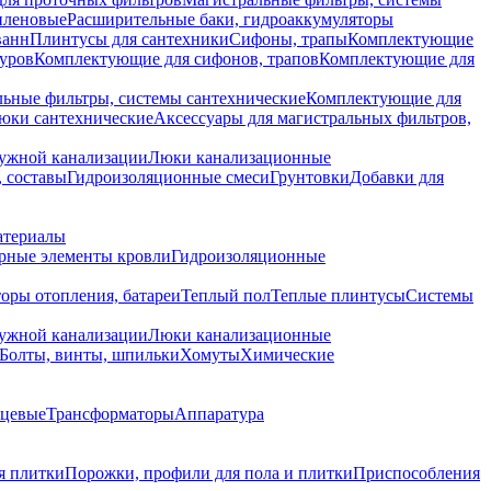
иленовые
Расширительные баки, гидроаккумуляторы
ванн
Плинтусы для сантехники
Сифоны, трапы
Комплектующие
уров
Комплектующие для сифонов, трапов
Комплектующие для
ьные фильтры, системы сантехнические
Комплектующие для
юки сантехнические
Аксессуары для магистральных фильтров,
ружной канализации
Люки канализационные
 составы
Гидроизоляционные смеси
Грунтовки
Добавки для
атериалы
рные элементы кровли
Гидроизоляционные
оры отопления, батареи
Теплый пол
Теплые плинтусы
Системы
ружной канализации
Люки канализационные
Болты, винты, шпильки
Хомуты
Химические
нцевые
Трансформаторы
Аппаратура
я плитки
Порожки, профили для пола и плитки
Приспособления