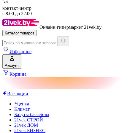
контакт-центр
с
8:00
до
22:00
Онлайн-гипермаркет 21vek.by
Каталог товаров
Избранное
Аккаунт
Корзина
Все акции
Уценка
Климат
Батуты бассейны
21vek СТРОЙ
21vek ДОМ
21vek БИЗНЕС