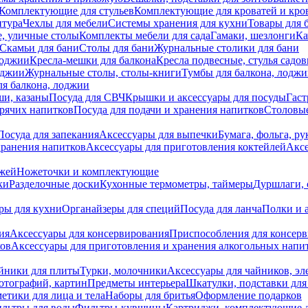
Комплектующие для стульев
Комплектующие для кроватей и кро
итура
Чехлы для мебели
Системы хранения для кухни
Товары для 
, уличные столы
Комплекты мебели для сада
Гамаки, шезлонги
Ка
Скамьи для бани
Столы для бани
Журнальные столики для бани
лоджии
Кресла-мешки для балкона
Кресла подвесные, стулья садо
оджии
Журнальные столы, столы-книги
Тумбы для балкона, лодж
я балкона, лоджии
ши, казаны
Посуда для СВЧ
Крышки и аксессуары для посуды
Гаст
орячих напитков
Посуда для подачи и хранения напитков
Столовы
Посуда для запекания
Аксессуары для выпечки
Бумага, фольга, р
хранения напитков
Аксессуары для приготовления коктейлей
Аксе
ожей
Ножеточки и комплектующие
ки
Разделочные доски
Кухонные термометры, таймеры
Дуршлаги, 
ры для кухни
Органайзеры для специй
Посуда для ланча
Полки и 
ия
Аксессуары для консервирования
Приспособления для консер
ков
Аксессуары для приготовления и хранения алкогольных напи
йники для плиты
Турки, молочники
Аксессуары для чайников, э
отографий, картин
Предметы интерьера
Шкатулки, подставки дл
етики для лица и тела
Наборы для бритья
Оформление подарков
льтры для воды
Фильтры-кувшины
Картриджи, комплектующие д