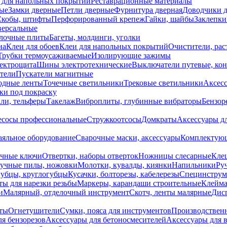
 для напольных покрытий
Реставрационные материалы
ые
Замки дверные
Петли дверные
Фурнитура дверная
Доводчики 
Скобы, штифты
Перфорированный крепеж
Гайки, шайбы
Заклепки
ерсальные
лочные плиты
Багеты, молдинги, уголки
на
Клеи для обоев
Клеи для напольных покрытий
Очистители, рас
Трубки термоусаживаемые
Изолирующие зажимы
лектрощита
Шины электротехнические
Выключатели путевые, ко
атели
Пускатели магнитные
одные ленты
Точечные светильники
Трековые светильники
Аксесс
и под покраску
ли, тельферы
Такелаж
Виброплиты, глубинные вибраторы
Бензор
сосы профессиональные
Стружкоотсосы
Домкраты
Аксессуары д
аяльное оборудование
Сварочные маски, аксессуары
Комплектующ
ечные ключи
Отвертки, наборы отверток
Ножницы слесарные
Кле
учные пилы, ножовки
Молотки, кувалды, киянки
Напильники
Ру
убцы, круглогубцы
Кусачки, болторезы, кабелерезы
Специнструм
ы для нарезки резьбы
Маркеры, карандаши строительные
Клейма
и
Малярный, отделочный инструмент
Скотч, ленты малярные
Дисп
иты
Огнетушители
Сумки, пояса для инструментов
Производствен
я бензорезов
Аксессуары для бетоносмесителей
Аксессуары для 