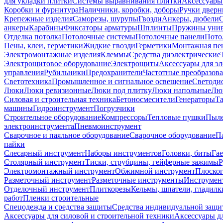
для укладки плитки
Системы выравнивания плитки
Аксессуары
Коробки и фурнитура
Наличники, коробки, доборы
Ручки дверн
Крепежные изделия
Саморезы, шурупы
Гвозди
Анкеры, дюбели
анкеры
Карабины
Фиксаторы арматуры
Шплинты
Пружины унив
Отделка потолка
Потолочные системы
Потолочные панели
Пото
Пены, клеи, герметики
Жидкие гвозди
Герметики
Монтажная пе
Электромонтажные изделия
Клеммы
Средства диэлектрические
Электрощитовое оборудование
Электрощиты
Аксессуары для э
управления
Рубильники
Предохранители
Частотные преобразов
Светотехника
Промышленное и сигнальное освещение
Светоди
Люки
Люки ревизионные
Люки под плитку
Люки напольные
Люк
Силовая и строительная техника
Бетоносмесители
Генераторы
Та
машины
Гидроинструмент
Погрузчики
Строительное оборудование
Компрессоры
Тепловые пушки
Пыле
электроинструмента
Пневмоинструмент
Сварочное и паяльное оборудование
Сварочное оборудование
П
пайки
Слесарный инструмент
Наборы инструментов
Головки, биты
Га
Столярный инструмент
Тиски, струбцины, гейферные зажимы
Р
Электромонтажный инструмент
Обжимной инструмент
Плоског
Разметочный инструмент
Разметочные инструменты
Инструмент
Отделочный инструмент
Плиткорезы
Кельмы, шпатели, гладилк
работ
Пленки строительные
Спецодежда и средства защиты
Средства индивидуальной защ
Аксессуары для силовой и строительной техники
Аксессуары дл