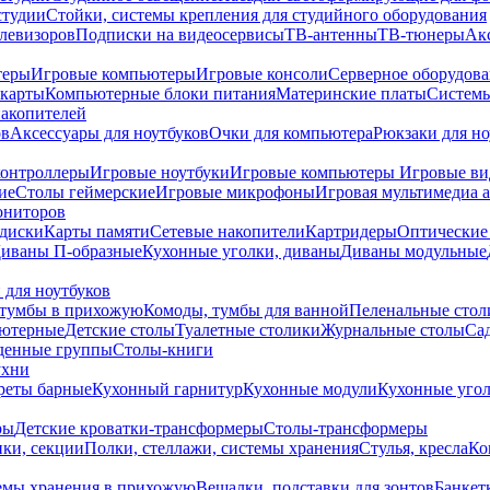
студии
Стойки, системы крепления для студийного оборудования
елевизоров
Подписки на видеосервисы
ТВ-антенны
ТВ-тюнеры
Ак
теры
Игровые компьютеры
Игровые консоли
Серверное оборудов
карты
Компьютерные блоки питания
Материнские платы
Системы
накопителей
ов
Аксессуары для ноутбуков
Очки для компьютера
Рюкзаки для но
контроллеры
Игровые ноутбуки
Игровые компьютеры
Игровые ви
ие
Столы геймерские
Игровые микрофоны
Игровая мультимедиа 
ониторов
диски
Карты памяти
Сетевые накопители
Картридеры
Оптические
иваны П-образные
Кухонные уголки, диваны
Диваны модульные
 для ноутбуков
тумбы в прихожую
Комоды, тумбы для ванной
Пеленальные стол
ьютерные
Детские столы
Туалетные столики
Журнальные столы
Са
денные группы
Столы-книги
ухни
уреты барные
Кухонный гарнитур
Кухонные модули
Кухонные угол
ры
Детские кроватки-трансформеры
Столы-трансформеры
ки, секции
Полки, стеллажи, системы хранения
Стулья, кресла
Ко
емы хранения в прихожую
Вешалки, подставки для зонтов
Банкет