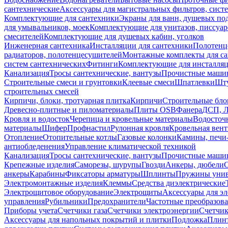
сантехнические
Аксессуары для магистральных фильтров, сист
Комплектующие для сантехники
Экраны для ванн, душевых по
для умывальников, моек
Комплектующие для унитазов, писсуар
смесителей
Комплектующие для душевых кабин, уголков
Инженерная сантехника
Инсталляции для сантехники
Полотенц
радиаторов, полотенцесушителей
Монтажные комплекты для с
систем сантехнических
Фитинги
Комплектующие для инсталля
Канализация
Тросы сантехнические, вантузы
Прочистные маши
Строительные смеси и грунтовки
Клеевые смеси
Шпатлевки
Шту
строительных смесей
Кирпичи, блоки, тротуарная плитка
Кирпичи
Строительные бло
Древесно-плитные и пиломатериалы
Плиты OSB
Фанера
ДСП, 
Кровля и водосток
Черепица и кровельные материалы
Водосточ
материалы
Шифер
Профнастил
Рулонная кровля
Кровельная вен
Отопление
Отопительные котлы
Газовые колонки
Камины, печи
антиобледенения
Управление климатической техникой
Канализация
Тросы сантехнические, вантузы
Прочистные маши
Крепежные изделия
Саморезы, шурупы
Гвозди
Анкеры, дюбели
анкеры
Карабины
Фиксаторы арматуры
Шплинты
Пружины унив
Электромонтажные изделия
Клеммы
Средства диэлектрические
Электрощитовое оборудование
Электрощиты
Аксессуары для э
управления
Рубильники
Предохранители
Частотные преобразов
Приборы учета
Счетчики газа
Счетчики электроэнергии
Счетчи
Аксессуары для напольных покрытий и плитки
Подложка
Плинт