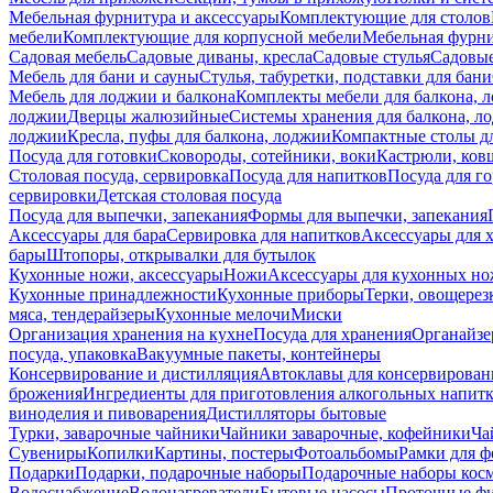
Мебельная фурнитура и аксессуары
Комплектующие для столов
мебели
Комплектующие для корпусной мебели
Мебельная фурн
Садовая мебель
Садовые диваны, кресла
Садовые стулья
Садовые
Мебель для бани и сауны
Стулья, табуретки, подставки для бани
Мебель для лоджии и балкона
Комплекты мебели для балкона, 
лоджии
Дверцы жалюзийные
Системы хранения для балкона, л
лоджии
Кресла, пуфы для балкона, лоджии
Компактные столы дл
Посуда для готовки
Сковороды, сотейники, воки
Кастрюли, ков
Столовая посуда, сервировка
Посуда для напитков
Посуда для г
сервировки
Детская столовая посуда
Посуда для выпечки, запекания
Формы для выпечки, запекания
Аксессуары для бара
Сервировка для напитков
Аксессуары для 
бары
Штопоры, открывалки для бутылок
Кухонные ножи, аксессуары
Ножи
Аксессуары для кухонных н
Кухонные принадлежности
Кухонные приборы
Терки, овощерез
мяса, тендерайзеры
Кухонные мелочи
Миски
Организация хранения на кухне
Посуда для хранения
Органайзе
посуда, упаковка
Вакуумные пакеты, контейнеры
Консервирование и дистилляция
Автоклавы для консервирован
брожения
Ингредиенты для приготовления алкогольных напит
виноделия и пивоварения
Дистилляторы бытовые
Турки, заварочные чайники
Чайники заварочные, кофейники
Ча
Сувениры
Копилки
Картины, постеры
Фотоальбомы
Рамки для ф
Подарки
Подарки, подарочные наборы
Подарочные наборы косм
Водоснабжение
Водонагреватели
Бытовые насосы
Проточные фи