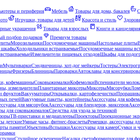
ьютеры и периферия
Мебель
Товары для дома, бакалея
С
мото
Игрушки, товары для детей
Красота и стиль
Здоров
рные украшения
Товары для взрослых
Книги и канцеляри
й подбор подарков
Премиум товары
плиты
Морозильники
Посудомоечные машины
Настольные плиты
 шкафы
Холодильники встраиваемые
Посудомоечные машины вс
встраиваемые
Измельчители пищевых отходов
Шкафы для подогр
чи
Мультиварки
Сэндвичницы, хот-дог мейкеры
Тостеры
Электрог
еницы
Фризеры
Блинницы
Пароварки
Автоклавы для консервиров
ки, кофемашины
Соковыжималки
Кофемолки
Вспениватели молок
ны, измельчители
Планетарные миксеры
Миксеры
Мясорубки
Лом
и фруктов
Вакууматоры
Открывалки, картофелечистки
Проращива
вых печей
Вакуумные пакеты, контейнеры
Аксессуары для кофе
ессуары для мясорубок
Аксессуары для блендеров, миксеров
Аксе
ры для соковыжималок
Средства для ухода за техникой
зоры
ТВ-приставки и медиаплееры
Проекторы
Проекционные эк
сы детские
Умные часы, фитнес-браслеты
Ремешки, аксессуары дл
рты памяти
Объективы
Вспышки
Аксессуары для камер
Сумки и ч
орамки
студии
Студийное освещение
Насадки светоформирующие для фо