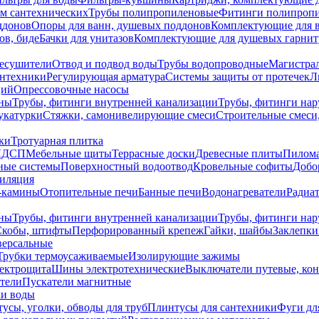
ем сантехнических
Трубы полипропиленовые
Фитинги полипроп
ддонов
Опоры для ванн, душевых поддонов
Комплектующие для 
ов, биде
Бачки для унитазов
Комплектующие для душевых гарнит
есушители
Отвод и подвод воды
Трубы водопроводные
Магистрал
антехники
Регулирующая арматура
Системы защиты от протечек
Л
ций
Опрессовочные насосы
ны
Трубы, фитинги внутренней канализации
Трубы, фитинги на
катурки
Стяжки, самонивелирующие смеси
Строительные смеси,
ки
Тротуарная плитка
ЛДСП
Мебельные щиты
Террасные доски
Древесные плиты
Пилом
ные системы
Поверхностный водоотвод
Кровельные софиты
Добо
тиляция
-камины
Отопительные печи
Банные печи
Водонагреватели
Радиат
ны
Трубы, фитинги внутренней канализации
Трубы, фитинги на
Скобы, штифты
Перфорированный крепеж
Гайки, шайбы
Заклепки
ерсальные
Трубки термоусаживаемые
Изолирующие зажимы
лектрощита
Шины электротехнические
Выключатели путевые, ко
атели
Пускатели магнитные
ки воды
усы, уголки, обводы для труб
Плинтусы для сантехники
Фуги дл