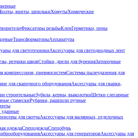
дверные
Болты, винты, шпильки
Хомуты
Химические
творители
Фиксаторы резьбы
Клеи
Герметики, пены
нцевые
Трансформаторы
Аппаратура
уары для светотехники
Аксессуары для светодиодных лент
езы, резчики швов
Стойки, дрели для бурения
Затирочные
ля компрессоров, пневмосистем
Системы пылеудаления для
ие для сварочного оборудования
Аксессуары для сварки,
щи строительные
Зубила, керны, выколотки
Щетки слесарные
чные стамески
Рубанки, рашпили ручные
енты
 ударные
енсеры для скотча
Аксессуары для малярных, отделочных
ная одежда
Спецодежда
Спецобувь
виброоборудования
Аксессуары для генераторов
Аксессуары для