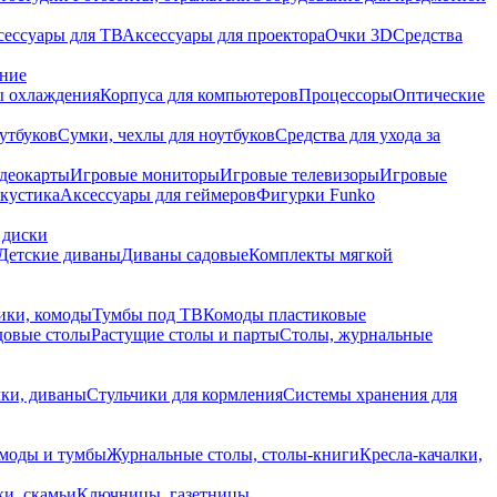
сессуары для ТВ
Аксессуары для проектора
Очки 3D
Средства
ание
 охлаждения
Корпуса для компьютеров
Процессоры
Оптические
утбуков
Сумки, чехлы для ноутбуков
Средства для ухода за
деокарты
Игровые мониторы
Игровые телевизоры
Игровые
акустика
Аксессуары для геймеров
Фигурки Funko
 диски
Детские диваны
Диваны садовые
Комплекты мягкой
ики, комоды
Тумбы под ТВ
Комоды пластиковые
довые столы
Растущие столы и парты
Столы, журнальные
ки, диваны
Стульчики для кормления
Системы хранения для
моды и тумбы
Журнальные столы, столы-книги
Кресла-качалки,
ки, скамьи
Ключницы, газетницы