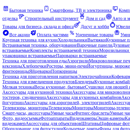
Бытовая техника
Смартфоны, ТВ и электроника
Комп
отделка
Строительный инструмент
Дом и сад
Авто и 
Товары для бизнеса, склада и офиса
Досуг и хобби
Ювели
Все акции
Оплата частями
Уцененные товары
Умны
Крупная техника для кухни
Холодильники
Вытяжки
Кухонные 
Встраиваемая техника, оборудование
Варочные панели
Духовые
встраиваемые
Комплекты встраиваемой техники
Морозильники 
упаковщики встраиваемые
Пароварки встраиваемые
Техника для приготовления еды
Аэрогрили
Микроволновые пе
кексницы
Хлебопечки
Ростеры, мини-печи
Йогуртницы, морож
фритюрницы
Яйцеварки
Попкорницы
Техника для приготовления напитков
Электрочайники
Кофевар
Техника для измельчения продуктов
Блендеры
Кухонные комбай
Мелкая техника
Весы кухонные, бытовые
Сушилки для овощей 
Аксессуары для кухонной техники
Аксессуары для микроволно
тостеров, сэндвичниц
Аксессуары для кухонных комбайнов
Акс
йогуртниц
Аксессуары для аэрогрилей, электрогрилей
Аксессуа
Телевизоры, мониторы
Телевизоры
Мониторы
Мониторы-телеви
Смарт-часы, аксессуары
Умные часы
Фитнес-браслеты
Умные ча
Фото, видеосъемка
Фотоаппараты
Видеокамеры
Экшн-камеры
Ка
видеокамер
Аксессуары для объективов
Штативы
Цифровые фот
Оборудование для фотостудии
Кольцевые лампы
Фоны для фото