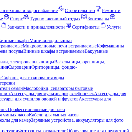
антехника и водоснабжение
Строительство
Ремонт и
ье
Спорт
Туризм, активный отдых
Зоотовары
я
Запчасти и принадлежности
Сертификаты
Услуги
Винные шкафы
Мини-холодильники
траиваемые
Микроволновые печи встраиваемые
Кофемашины
ева посуды
Винные шкафы встраиваемые
Вакуумные
рили, электрошашлычницы
Вафельницы, орешницы,
ания
Сыроварни
Фритюрницы, фондю-
а
Сифоны для газирования воды
терезки
тели семян
Маслобойки, сепараторы бытовые
машин
Аксессуары для мультиварок, хлебопечек
Аксессуары для
ссуары для сушилок овощей и фруктов
Аксессуары для
раны
Профессиональные дисплеи
я умных часов
Кабели для умных часов
ехлы для камер
Зарядные устройства, аккумуляторы для фото,
тостудии
Фотозонты, отражатели
Оборудование для предметной