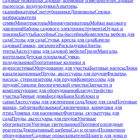
садовые ножницы
Садовые, кормовые измельчители
Садовые
пылесосы, воздуходувки
Аэраторы,
скарификаторы
Снегоуборщики
Дровоколы
Сеялки,
разбрасыватели
семян
Минитракторы
Миникультиваторы
Мойки высокого
давления
Наборы садового электроинструмента
Отдых и
пикник
Батуты
Бассейны
Спа-бассейны
Комплекты мебели для
сада
Столы для сада
Стулья, кресла для сада
Качели
садовые
Гамаки, шезлонги
Раскладушки
Зонты,
тенты
Аксессуары для садовой мебели
Грили
Мангалы,
коптильни
Детская площадка
Сумки-
холодильники
Портативные колонки и
аудиосистемы
Оборудование для участка
Бытовые насосы
Люки
канализационные
Пруды, аксессуары для прудов
Фильтры,
насосы, стерилизаторы для прудов
Компрессоры для
прудов
Станции биологической очистки
Запчасти и
комплектующие для оборудования
Благоустройство
участка
Дачные дома
Беседки
Бани
Хозблоки и
сараи
Аксессуары для озеленения сада
Декор для сада
Почтовые
ящики, таблички
Козырьки
Скворечники, кормушки для
птиц
Домики для насекомых
Фонтаны, скульптуры для
сада
Пруды, аксессуары для прудов
Уличные
обогреватели
Уличные светильники
Противогололедные
реагенты
Декоративный щебень
Сад и огород
Поливочное
оборудование
Садовые опрыскиватели
Шланги для дома и