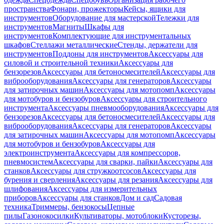
пространства
Фонари, прожекторы
Кейсы, ящики для
инструментов
Оборудование для мастерской
Тележки для
инструментов
Магниты
Шкафы для
инструментов
Комплектующие для инструментальных
шкафов
Стеллажи металлические
Стенды, держатели для
инструментов
Поддоны для инструментов
Аксессуары для
силовой и строительной техники
Аксессуары для
бензорезов
Аксессуары для бетоносмесителей
Аксессуары для
виброоборудования
Аксессуары для генераторов
Аксессуары
для затирочных машин
Аксессуары для мотопомп
Аксессуары
для мотобуров и бензобуров
Аксессуары для строительного
инструмента
Аксессуары пневмооборудования
Аксессуары для
бензорезов
Аксессуары для бетоносмесителей
Аксессуары для
виброоборудования
Аксессуары для генераторов
Аксессуары
для затирочных машин
Аксессуары для мотопомп
Аксессуары
для мотобуров и бензобуров
Аксессуары для
электроинструмента
Аксессуары для компрессоров,
пневмосистем
Аксессуары для сварки, пайки
Аксессуары для
станков
Аксессуары для стружкоотсосов
Аксессуары для
бурения и сверления
Аксессуары для резания
Аксессуары для
шлифования
Аксессуары для измерительных
приборов
Аксессуары для станков
Дом и сад
Садовая
техника
Триммеры, бензокосы
Цепные
пилы
Газонокосилки
Культиваторы, мотоблоки
Кусторезы,