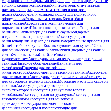
сада
Парники
Теплицы
Комплектующие для теплиц
Модульные
грядки
Садовые компостеры
Уничтожители, отпугиватели
насекомых и грызунов
Автоматизация и контроль
полива
Аксессуары и комплектующие для поливочного
оборудования
Укрывные материалы
Бочки, баки
пластиковые
Аксессуары и комплектующие для
опрыскивателей
Шланги для опрыскивателей
Товары для
бани
Бани
Сауны
Двери для бани и сауны
Бондарные
изделия
Банные принадлежности
Аксессуары для
бани
Оснащение и декор для бани
Измерительные приборы для
бани
Фитобочки, купели
Комплектующие для купелей
Окна
для бани
Мебель для бани и сауны
Ручки дверные для бани и
сауны
Эфирные масла
Спа-бассейны с
гидромассажем
Аксессуары и комплектующие для садовой
техники
Навесное оборудование
Двигатели для
мотоблоков
Прицепы для мотоблоков,
минитракторов
Аксессуары для газонной техники
Аксессуары
для цепных пил
Аксессуары для садовой техники
Аксессуары
для кусторезов, ножниц садовых
Моторные масла для садовой
техники
Аксессуары для аэратоторов и
скарификаторов
Аксессуары для культиваторов и
мотоблоков
Аксессуары для воздуходувок
Аксессуары для
газонокосилок
Аксессуары для бензокос и
триммеров
Аксессуары для моек высокого
давления
Аксессуары и комплектующие для