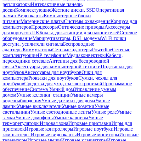
репликаторы
Интерактивные панели,
доски
Комплектующие
Жесткие диски, SSD
Оперативная
память
Видеокарты
Компьютерные блоки
питания
Материнские платы
Системы охлаждения
Корпуса для
компьютеров
Процессоры
Оптические приводы
Аксессуары
для корпусов ПК
Боксы, док-станции для накопителей
Сетевое
оборудование
Маршрутизаторы, DSL-модемы
Wi-Fi точки
доступа, усилители сигнала
Беспроводные
адаптеры
Коммутаторы
Сетевые адаптеры
Powerline
Сетевые
комплектующие
IP-телефония
Медиаконвертеры
Кабели,
переходники сетевые
Антенны для беспроводной
связи
Аксессуары для компьютерной техники
Подставки для
ноутбуков
Аксессуары для ноутбуков
Очки для
компьютера
Рюкзаки для ноутбуков
Сумки, чехлы для
ноутбуков
Средства для ухода за электроникой
Программное
обеспечение
Система Умный дом
Управление умным
домом
Умные колонки, станции
Умные камеры
видеонаблюдения
Умные датчики для дома
Умные
лампы
Умные выключатели
Умные розетки
Умные
светильники
Умные светодиодные ленты
Умные реле
Умные
замки
Умные домофоны
Умные карнизы
Умные
терморегуляторы
Игровая зона
Игровые приставки
Игры для
приставок
Игровые контроллеры
Игровые ноутбуки
Игровые
компьютеры
Игровые видеокарты
Игровые мониторы
Игровые
телевизоры
Игровые мыши
Игровые клавиатуры
Игровые