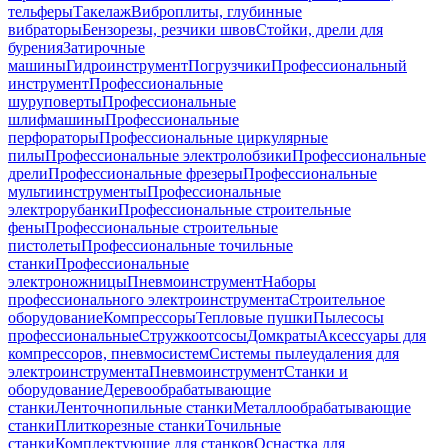
тельферы
Такелаж
Виброплиты, глубинные
вибраторы
Бензорезы, резчики швов
Стойки, дрели для
бурения
Затирочные
машины
Гидроинструмент
Погрузчики
Профессиональный
инструмент
Профессиональные
шуруповерты
Профессиональные
шлифмашины
Профессиональные
перфораторы
Профессиональные циркулярные
пилы
Профессиональные электролобзики
Профессиональные
дрели
Профессиональные фрезеры
Профессиональные
мультиинструменты
Профессиональные
электрорубанки
Профессиональные строительные
фены
Профессиональные строительные
пистолеты
Профессиональные точильные
станки
Профессиональные
электроножницы
Пневмоинструмент
Наборы
профессионального электроинструмента
Строительное
оборудование
Компрессоры
Тепловые пушки
Пылесосы
профессиональные
Стружкоотсосы
Домкраты
Аксессуары для
компрессоров, пневмосистем
Системы пылеудаления для
электроинструмента
Пневмоинструмент
Станки и
оборудование
Деревообрабатывающие
станки
Ленточнопильные станки
Металлообрабатывающие
станки
Плиткорезные станки
Точильные
станки
Комплектующие для станков
Оснастка для