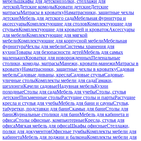
мебель
Шкафы для детской
Полки, стеллажи для
детской
Детские комоды
Кровати детские
Детские
матрасы
Матрасы в кроватку
Наматрасники, защитные чехлы
детские
Мебель для детского сада
Мебельная фурнитура и
аксессуары
Комплектующие для столов
Комплектующие для
стульев
Комплектующие для кроватей и кроваток
Аксессуары
для мебели
Комплектующие для мягкой
мебели
Комплектующие для корпусной мебели
Мебельная
фурнитура
Чехлы для мебели
Системы хранения для
кухни
Товары для безопасности детей
Мебель для самых
маленьких
Кроватки для новорожденных
Пеленальные
столики, комоды, матрасы
Манежи, кровати-манежи
Матрасы в
кроватку
Наматрасники, защитные чехлы в кроватку
Садовая
мебель
Садовые диваны, кресла
Садовые стулья
Садовые,
уличные столы
Комплекты мебели для сада
Гамаки,
шезлонги
Качели садовые
Надувная мебель
Кухни
походные
Столы для сада
Мебель для учебы
Столы, стулья
детские
Письменные столы
Растущие столы и парты
Растущие
кресла и стулья для учебы
Мебель для бани и сауны
Стулья,
табуретки, подставки для бани
Скамьи для бани
Столы для
бани
Журнальные столики для бани
Мебель для кабинета и
офиса
Столы офисные, компьютерные
Кресла, стулья для
офиса
Мягкая мебель для офиса
Шкафы офисные
Стеллажи,
полки для документов
Офисные тумбы
Комплекты мебели для
кабинета
Мебель для лоджии и балкона
Комплекты мебели для