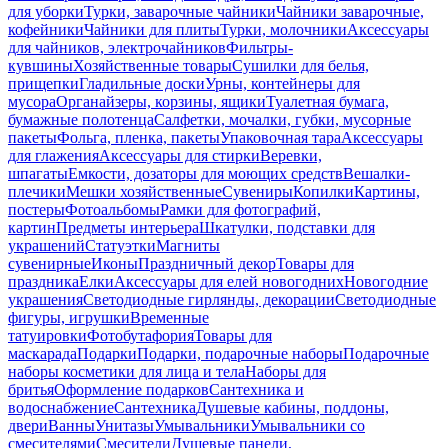
для уборки
Турки, заварочные чайники
Чайники заварочные,
кофейники
Чайники для плиты
Турки, молочники
Аксессуары
для чайников, электрочайников
Фильтры-
кувшины
Хозяйственные товары
Сушилки для белья,
прищепки
Гладильные доски
Урны, контейнеры для
мусора
Органайзеры, корзины, ящики
Туалетная бумага,
бумажные полотенца
Салфетки, мочалки, губки, мусорные
пакеты
Фольга, пленка, пакеты
Упаковочная тара
Аксессуары
для глажения
Аксессуары для стирки
Веревки,
шпагаты
Емкости, дозаторы для моющих средств
Вешалки-
плечики
Мешки хозяйственные
Сувениры
Копилки
Картины,
постеры
Фотоальбомы
Рамки для фотографий,
картин
Предметы интерьера
Шкатулки, подставки для
украшений
Статуэтки
Магниты
сувенирные
Иконы
Праздничный декор
Товары для
праздника
Елки
Аксессуары для елей новогодних
Новогодние
украшения
Светодиодные гирлянды, декорации
Светодиодные
фигуры, игрушки
Временные
татуировки
Фотобутафория
Товары для
маскарада
Подарки
Подарки, подарочные наборы
Подарочные
наборы косметики для лица и тела
Наборы для
бритья
Оформление подарков
Сантехника и
водоснабжение
Сантехника
Душевые кабины, поддоны,
двери
Ванны
Унитазы
Умывальники
Умывальники со
смесителями
Смесители
Душевые панели,