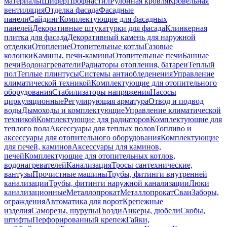
материалы
Шифер
Профнастил
Рулонная кровля
Кровельная
вентиляция
Отделка фасада
Фасадные
панели
Сайдинг
Комплектующие для фасадных
панелей
Декоративные штукатурки для фасада
Клинкерная
плитка для фасада
Декоративный камень для наружной
отделки
Отопление
Отопительные котлы
Газовые
колонки
Камины, печи-камины
Отопительные печи
Банные
печи
Водонагреватели
Радиаторы отопления, батареи
Теплый
пол
Теплые плинтусы
Системы антиобледенения
Управление
климатической техникой
Комплектующие для отопительного
оборудования
Стабилизаторы напряжения
Насосы
циркуляционные
Регулирующая арматура
Отвод и подвод
воды
Дымоходы и комплектующие
Управление климатической
техникой
Комплектующие для радиаторов
Комплектующие для
теплого пола
Аксессуары для теплых полов
Топливо и
аксессуары для отопительного оборудования
Комплектующие
для печей, каминов
Аксессуары для каминов,
печей
Комплектующие для отопительных котлов,
водонагревателей
Канализация
Тросы сантехнические,
вантузы
Прочистные машины
Трубы, фитинги внутренней
канализации
Трубы, фитинги наружной канализации
Люки
канализационные
Металлопрокат
Металлопрокат
Сваи
Заборы,
ограждения
Автоматика для ворот
Крепежные
изделия
Саморезы, шурупы
Гвозди
Анкеры, дюбели
Скобы,
штифты
Перфорированный крепеж
Гайки,