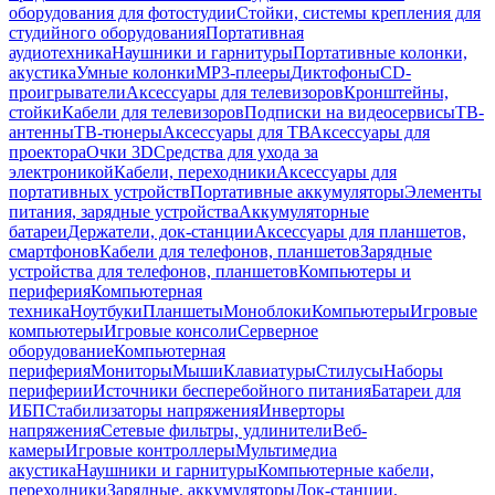
оборудования для фотостудии
Стойки, системы крепления для
студийного оборудования
Портативная
аудиотехника
Наушники и гарнитуры
Портативные колонки,
акустика
Умные колонки
MP3-плееры
Диктофоны
CD-
проигрыватели
Аксессуары для телевизоров
Кронштейны,
стойки
Кабели для телевизоров
Подписки на видеосервисы
ТВ-
антенны
ТВ-тюнеры
Аксессуары для ТВ
Аксессуары для
проектора
Очки 3D
Средства для ухода за
электроникой
Кабели, переходники
Аксессуары для
портативных устройств
Портативные аккумуляторы
Элементы
питания, зарядные устройства
Аккумуляторные
батареи
Держатели, док-станции
Аксессуары для планшетов,
смартфонов
Кабели для телефонов, планшетов
Зарядные
устройства для телефонов, планшетов
Компьютеры и
периферия
Компьютерная
техника
Ноутбуки
Планшеты
Моноблоки
Компьютеры
Игровые
компьютеры
Игровые консоли
Серверное
оборудование
Компьютерная
периферия
Мониторы
Мыши
Клавиатуры
Стилусы
Наборы
периферии
Источники бесперебойного питания
Батареи для
ИБП
Стабилизаторы напряжения
Инверторы
напряжения
Сетевые фильтры, удлинители
Веб-
камеры
Игровые контроллеры
Мультимедиа
акустика
Наушники и гарнитуры
Компьютерные кабели,
переходники
Зарядные, аккумуляторы
Док-станции,