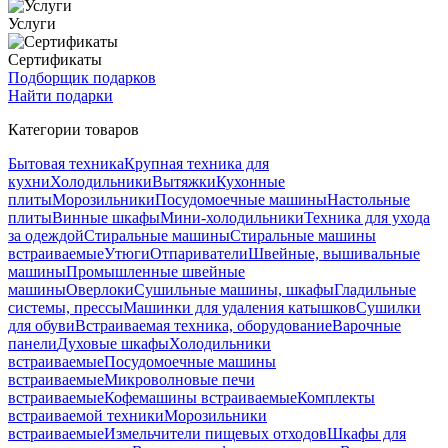
Услуги
Сертификаты
Подборщик подарков
Найти подарки
Категории товаров
Бытовая техника
Крупная техника для
кухни
Холодильники
Вытяжки
Кухонные
плиты
Морозильники
Посудомоечные машины
Настольные
плиты
Винные шкафы
Мини-холодильники
Техника для ухода
за одеждой
Стиральные машины
Стиральные машины
встраиваемые
Утюги
Отпариватели
Швейные, вышивальные
машины
Промышленные швейные
машины
Оверлоки
Сушильные машины, шкафы
Гладильные
системы, прессы
Машинки для удаления катышков
Сушилки
для обуви
Встраиваемая техника, оборудование
Варочные
панели
Духовые шкафы
Холодильники
встраиваемые
Посудомоечные машины
встраиваемые
Микроволновые печи
встраиваемые
Кофемашины встраиваемые
Комплекты
встраиваемой техники
Морозильники
встраиваемые
Измельчители пищевых отходов
Шкафы для