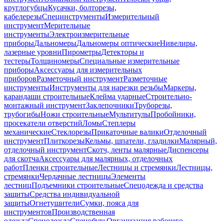
круглогубцы
Кусачки, болторезы,
кабелерезы
Специнструменты
Измерительный
инструмент
Мерительные
инструменты
Электроизмерительные
приборы
Дальномеры
Дальномеры оптические
Нивелиры,
лазерные уровни
Пирометры
Детекторы и
тестеры
Толщиномеры
Специальные измерительные
приборы
Аксессуары для измерительных
приборов
Разметочный инструмент
Разметочные
инструменты
Инструменты для нарезки резьбы
Маркеры,
карандаши строительные
Клейма ударные
Строительно-
монтажный инструмент
Заклепочники
Труборезы,
трубогибы
Ножи строительные
Мультитулы
Пробойники,
просекатели отверстий
Ломы
Степлеры
механические
Стеклорезы
Прикаточные валики
Отделочный
инструмент
Плиткорезы
Кельмы, шпатели, гладилки
Малярный,
отделочный инструмент
Скотч, ленты малярные
Диспенсеры
для скотча
Аксессуары для малярных, отделочных
работ
Пленки строительные
Лестницы и стремянки
Лестницы,
стремянки
Чердачные лестницы
Элементы
лестниц
Подъемники строительные
Спецодежда и средства
защиты
Средства индивидуальной
защиты
Огнетушители
Сумки, пояса для
инструментов
Производственная
одежда
Спецодежда
Спецобувь
Организация рабочего