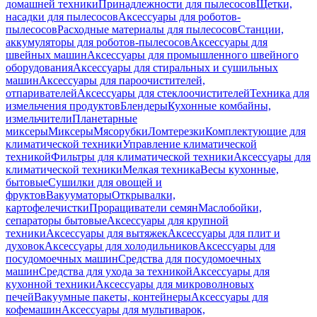
домашней техники
Принадлежности для пылесосов
Щетки,
насадки для пылесосов
Аксессуары для роботов-
пылесосов
Расходные материалы для пылесосов
Станции,
аккумуляторы для роботов-пылесосов
Аксессуары для
швейных машин
Аксессуары для промышленного швейного
оборудования
Аксессуары для стиральных и сушильных
машин
Аксессуары для пароочистителей,
отпаривателей
Аксессуары для стеклоочистителей
Техника для
измельчения продуктов
Блендеры
Кухонные комбайны,
измельчители
Планетарные
миксеры
Миксеры
Мясорубки
Ломтерезки
Комплектующие для
климатической техники
Управление климатической
техникой
Фильтры для климатической техники
Аксессуары для
климатической техники
Мелкая техника
Весы кухонные,
бытовые
Сушилки для овощей и
фруктов
Вакууматоры
Открывалки,
картофелечистки
Проращиватели семян
Маслобойки,
сепараторы бытовые
Аксессуары для крупной
техники
Аксессуары для вытяжек
Аксессуары для плит и
духовок
Аксессуары для холодильников
Аксессуары для
посудомоечных машин
Средства для посудомоечных
машин
Средства для ухода за техникой
Аксессуары для
кухонной техники
Аксессуары для микроволновых
печей
Вакуумные пакеты, контейнеры
Аксессуары для
кофемашин
Аксессуары для мультиварок,