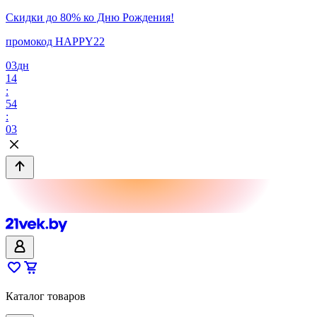
Скидки до 80% ко Дню Рождения!
промокод HAPPY22
03
дн
14
:
54
:
03
Каталог товаров