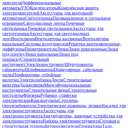
двигателя
Дифференциальные
автоматы
УЗО
Конденсаторы
Комплексная защита
электродвигателей
Аксессуары для модульной
автоматики
Светотехника
Промышленное и сигнальное
освещение
Светодиодные ленты
Точечные
светильники
Трековые светильники
Аксессуары для
светотехники
Аксессуары для светодиодных
лент
Вентиляция
Вентиляторы вытяжные
Вентиляторы
канальные
Системы воздуховодов
Решетки вентиляционные,
диффузоры
Проветриватели
Люки
Люки ревизионные
Люки
под плитку
Люки напольные
Люки под
покраску
Строительный
инструмент
Электроинструмент
Шуруповерты,
гайковерты
Шлифмашины
Циркулярные, сабельные
пилы
Перфораторы, отбойные
молотки
Электролобзики
Дрели
Строительные
миксеры
Дальномеры
Многофункциональные
инструменты
Строительные фены
Строительные
пистолеты
Фрезеры
Рубанки, стамески
электрические
Краскопульты
Степлеры,
гвоздезабиватели
Электрические ножницы, резаки
Насадки для
электроинструмента
Аксессуары для
электроинструмента
Аккумуляторы, зарядные устройства для
электроинструмента
Наборы электроинструмента
Силовая и
строительная техника
Бетоносмесители
Генераторы
Тали,