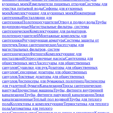
кухонных моек
Измельчители пищевых отходов
Системы для
очистки питьевой воды
Сифоны для кухонных
моек
Комплектующие для кухонных моек
Инженерная
сантехника
Инсталляции для
сантехники
Полотенцесушители
Отвод и подвод воды
Трубы
водопроводные
Магистральные фильтры, системы
сантехнические
Комплектующие для радиаторов,
полотенцесушителей
Монтажные комплекты для
сантехники
Регулирующая арматура
Системы защиты от
протечек
Люки сантехнические
Аксессуары для
магистральных фильтров, систем
сантехнических
Фитинги
Комплектующие для
инсталляций
Опрессовочные насосы
Сантехника для
общественных мест
Аксессуары для общественных
санузлов
Сушилки для рук
Дозаторы для общественных
санузлов
Сенсорные дозаторы для общественных
санузлов
Локтевые дозаторы для общественных
санузлов
Диспенсеры для бумажных полотенец
Диспенсеры
для туалетной бумаги
Канализация
Тросы сантехнические,
вантузы
Прочистные машины
Трубы, фитинги внутренней
канализации
Трубы, фитинги наружной канализации
Люки
канализационные
Теплый пол водяной
Трубы для теплого
пола
Коллекторы и комплектующие
Термостатика для теплого
пола
Автоматика для теплого
пола
Строительство
Строительные смеси и грунтовки
Клеевые