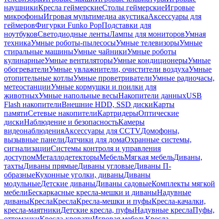
наушники
Кресла геймерские
Столы геймерские
Игровые
микрофоны
Игровая мультимедиа акустика
Аксессуары для
геймеров
Фигурки Funko Pop
Подставки для
ноутбуков
Светодиодные ленты
Лампы для мониторов
Умная
техника
Умные роботы-пылесосы
Умные телевизоры
Умные
стиральные машины
Умные чайники
Умные роботы
кулинарные
Умные вентиляторы
Умные кондиционеры
Умные
обогреватели
Умные увлажнители, очистители воздуха
Умные
отопительные котлы
Умные проветриватели
Умные радиочасы,
метеостанции
Умные кормушки и поилки для
животных
Умные напольные весы
Накопители данных
USB
Flash накопители
Внешние HDD, SSD диски
Карты
памяти
Сетевые накопители
Картридеры
Оптические
диски
Наблюдение и безопасность
Камеры
видеонаблюдения
Аксессуары для CCTV
Домофоны,
вызывные панели
Датчики для дома
Охранные системы,
сигнализации
Системы контроля и управления
доступом
Металлодетекторы
Мебель
Мягкая мебель
Диваны,
тахты
Диваны прямые
Диваны угловые
Диваны П-
образные
Кухонные уголки, диваны
Диваны
модульные
Детские диваны
Диваны садовые
Комплекты мягкой
мебели
Бескаркасные кресла-мешки и диваны
Надувные
диваны
Кресла
Кресла
Кресла-мешки и пуфы
Кресла-качалки,
кресла-маятники
Детские кресла, пуфы
Надувные кресла
Пуфы,
оттоманки
Кресла-кровати
Игровая мебель
Кресла