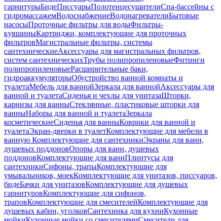
гарнитуры
Биде
Писсуары
Полотенцесушители
Спа-бассейны с
гидромассажем
Водоснабжение
Водонагреватели
Бытовые
насосы
Проточные фильтры для воды
Фильтры-
кувшины
Картриджи, комплектующие для проточных
фильтров
Магистральные фильтры, системы
сантехнические
Аксессуары для магистральных фильтров,
систем сантехнических
Трубы полипропиленовые
Фитинги
полипропиленовые
Расширительные баки,
гидроаккумуляторы
Обустройство ванной комнаты и
туалета
Мебель для ванной
Зеркала для ванной
Аксессуары для
ванной и туалета
Сиденья и чехлы для унитаза
Шторки,
карнизы для ванны
Стеклянные, пластиковые шторки для
ванны
Наборы для ванной и туалета
Зеркала
косметические
Сиденья для ванны
Коврики для ванной и
туалета
Экран-дверки в туалет
Комплектующие для мебели в
ванную
Комплектующие для сантехники
Экраны для ванн,
душевых поддонов
Опоры для ванн, душевых
поддонов
Комплектующие для ванн
Плинтусы для
сантехники
Сифоны, трапы
Комплектующие для
умывальников, моек
Комплектующие для унитазов, писсуаров,
биде
Бачки для унитазов
Комплектующие для душевых
гарнитуров
Комплектующие для сифонов,
трапов
Комплектующие для смесителей
Комплектующие для
душевых кабин, уголков
Сантехника для кухни
Кухонные
мойки
Кухонные мойки со смесителями
Смесители для