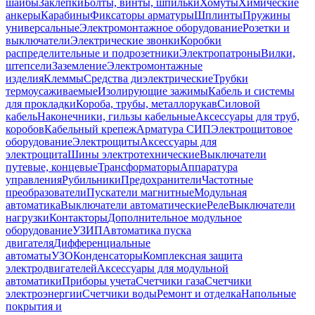
шайбы
Заклепки
Болты, винты, шпильки
Хомуты
Химические
анкеры
Карабины
Фиксаторы арматуры
Шплинты
Пружины
универсальные
Электромонтажное оборудование
Розетки и
выключатели
Электрические звонки
Коробки
распределительные и подрозетники
Электропатроны
Вилки,
штепсели
Заземление
Электромонтажные
изделия
Клеммы
Средства диэлектрические
Трубки
термоусаживаемые
Изолирующие зажимы
Кабель и системы
для прокладки
Короба, трубы, металлорукав
Силовой
кабель
Наконечники, гильзы кабельные
Аксессуары для труб,
коробов
Кабельный крепеж
Арматура СИП
Электрощитовое
оборудование
Электрощиты
Аксессуары для
электрощита
Шины электротехнические
Выключатели
путевые, концевые
Трансформаторы
Аппаратура
управления
Рубильники
Предохранители
Частотные
преобразователи
Пускатели магнитные
Модульная
автоматика
Выключатели автоматические
Реле
Выключатели
нагрузки
Контакторы
Дополнительное модульное
оборудование
УЗИП
Автоматика пуска
двигателя
Дифференциальные
автоматы
УЗО
Конденсаторы
Комплексная защита
электродвигателей
Аксессуары для модульной
автоматики
Приборы учета
Счетчики газа
Счетчики
электроэнергии
Счетчики воды
Ремонт и отделка
Напольные
покрытия и