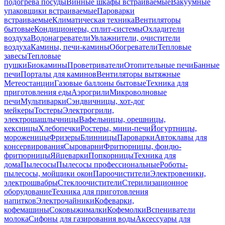
подогрева посуды
Винные шкафы встраиваемые
Вакуумные
упаковщики встраиваемые
Пароварки
встраиваемые
Климатическая техника
Вентиляторы
бытовые
Кондиционеры, сплит-системы
Охладители
воздуха
Водонагреватели
Увлажнители, очистители
воздуха
Камины, печи-камины
Обогреватели
Тепловые
завесы
Тепловые
пушки
Биокамины
Проветриватели
Отопительные печи
Банные
печи
Порталы для каминов
Вентиляторы вытяжные
Метеостанции
Газовые баллоны бытовые
Техника для
приготовления еды
Аэрогрили
Микроволновые
печи
Мультиварки
Сэндвичницы, хот-дог
мейкеры
Тостеры
Электрогрили,
электрошашлычницы
Вафельницы, орешницы,
кексницы
Хлебопечки
Ростеры, мини-печи
Йогуртницы,
мороженицы
Фризеры
Блинницы
Пароварки
Автоклавы для
консервирования
Сыроварни
Фритюрницы, фондю-
фритюрницы
Яйцеварки
Попкорницы
Техника для
дома
Пылесосы
Пылесосы профессиональные
Роботы-
пылесосы, мойщики окон
Пароочистители
Электровеники,
электрошвабры
Стеклоочистители
Стерилизационное
оборудование
Техника для приготовления
напитков
Электрочайники
Кофеварки,
кофемашины
Соковыжималки
Кофемолки
Вспениватели
молока
Сифоны для газирования воды
Аксессуары для