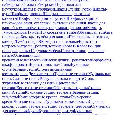
геймерские
Столы геймерские
Подставки для
ноутбуков
Шкафы и стеллажи
Шкафы
Стенки, горки
Шкафы-
купе
Шкафы-гармошки
Шкафы-пеналы для жилой
комнаты
Шкафы с витриной, буфеты
Шкафы, секции в
прихожую
Полки, стеллажи, системы хранения
Шкафы для
ванной комнаты
Вешалки, подставки для зонтов
Комоды,
тумбы
Комоды
Тумбы
Прикроватные тумбы
Обувницы, тумбы в
прихожую
Комоды, тумбы для ванной
Пеленальные столики,
комоды
Тумбы под ТВ
Комоды пластиковые
Кровати и
матрасы
Матрасы
Кровати
Детские кровати
Кроватки для
новорожденных
Надувная мебель
Наматрасники, чехлы на
матрас
Основания для
кроватей
Подматрасники
Раскладушки
Кровати-трансформеры,
шкафы-кровати
Кровати-домики
Столы
Кухонные
столы
Барные столы
Столы письменные,
компьютерные
Детские столы
Туалетные столики
Журнальные
столы
Садовые столы
Растущие столы и парты
Столы,
журнальные столики для бани
Приставные
столики
Консольные столики
Обеденные группы
Столы-
книги
Стулья
Кухонные стулья, табуреты
Барные стулья,
табуреты
Компьютерные кресла, стулья
Геймерские
кресла
Детские стулья, табуреты
Банкетки, скамьи
Садовые
кресла, стулья, табуреты
Стулья, табуреты для бани
Стульчики
для кормления
Кухня
Кухонный гарнитур
Кухонные