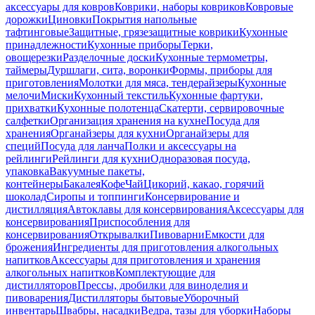
аксессуары для ковров
Коврики, наборы ковриков
Ковровые
дорожки
Циновки
Покрытия напольные
тафтинговые
Защитные, грязезащитные коврики
Кухонные
принадлежности
Кухонные приборы
Терки,
овощерезки
Разделочные доски
Кухонные термометры,
таймеры
Дуршлаги, сита, воронки
Формы, приборы для
приготовления
Молотки для мяса, тендерайзеры
Кухонные
мелочи
Миски
Кухонный текстиль
Кухонные фартуки,
прихватки
Кухонные полотенца
Скатерти, сервировочные
салфетки
Организация хранения на кухне
Посуда для
хранения
Органайзеры для кухни
Органайзеры для
специй
Посуда для ланча
Полки и аксессуары на
рейлинги
Рейлинги для кухни
Одноразовая посуда,
упаковка
Вакуумные пакеты,
контейнеры
Бакалея
Кофе
Чай
Цикорий, какао, горячий
шоколад
Сиропы и топпинги
Консервирование и
дистилляция
Автоклавы для консервирования
Аксессуары для
консервирования
Приспособления для
консервирования
Открывалки
Пивоварни
Емкости для
брожения
Ингредиенты для приготовления алкогольных
напитков
Аксессуары для приготовления и хранения
алкогольных напитков
Комплектующие для
дистилляторов
Прессы, дробилки для виноделия и
пивоварения
Дистилляторы бытовые
Уборочный
инвентарь
Швабры, насадки
Ведра, тазы для уборки
Наборы