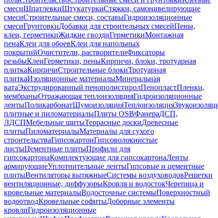
смеси
Шпатлевки
Штукатурки
Стяжки, самонивелирующие
смеси
Строительные смеси, составы
Гидроизоляционные
смеси
Грунтовки
Добавки для строительных смесей
Пены,
клеи, герметики
Жидкие гвозди
Герметики
Монтажная
пена
Клеи для обоев
Клеи для напольных
покрытий
Очистители, растворители
Фиксаторы
резьбы
Клеи
Герметики, пены
Кирпичи, блоки, тротуарная
плитка
Кирпичи
Строительные блоки
Тротуарная
плитка
Изоляционные материалы
Минеральная
вата
Экструдированный пенополистирол
Пенопласт
Пленки,
мембраны
Отражающая теплоизоляция
Гидроизоляционные
ленты
Поликарбонат
Шумоизоляция
Теплоизоляция
Звукоизоляц
плитные и пиломатериалы
Плиты OSB
Фанера
ДСП,
ЛДСП
Мебельные щиты
Террасные доски
Древесные
плиты
Пиломатериалы
Материалы для сухого
строительства
Гипсокартон
Гипсоволокнистые
листы
Цементные плиты
Профили для
гипсокартона
Комплектующие для гипсокартона
Ленты
армирующие
Уплотнительные ленты
Гипсовые и цементные
плиты
Вентиляторы вытяжные
Системы воздуховодов
Решетки
вентиляционные, диффузоры
Кровля и водосток
Черепица и
кровельные материалы
Водосточные системы
Поверхностный
водоотвод
Кровельные софиты
Доборные элементы
кровли
Гидроизоляционные