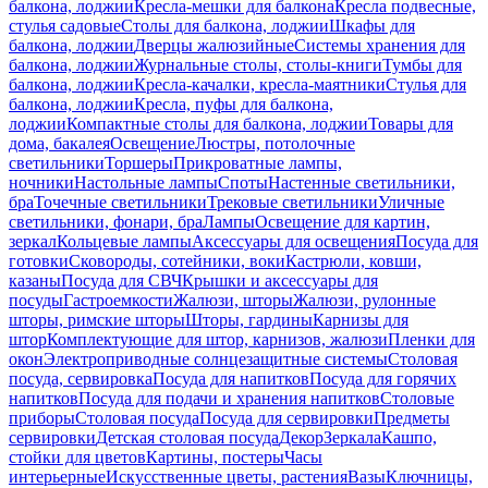
балкона, лоджии
Кресла-мешки для балкона
Кресла подвесные,
стулья садовые
Столы для балкона, лоджии
Шкафы для
балкона, лоджии
Дверцы жалюзийные
Системы хранения для
балкона, лоджии
Журнальные столы, столы-книги
Тумбы для
балкона, лоджии
Кресла-качалки, кресла-маятники
Стулья для
балкона, лоджии
Кресла, пуфы для балкона,
лоджии
Компактные столы для балкона, лоджии
Товары для
дома, бакалея
Освещение
Люстры, потолочные
светильники
Торшеры
Прикроватные лампы,
ночники
Настольные лампы
Споты
Настенные светильники,
бра
Точечные светильники
Трековые светильники
Уличные
светильники, фонари, бра
Лампы
Освещение для картин,
зеркал
Кольцевые лампы
Аксессуары для освещения
Посуда для
готовки
Сковороды, сотейники, воки
Кастрюли, ковши,
казаны
Посуда для СВЧ
Крышки и аксессуары для
посуды
Гастроемкости
Жалюзи, шторы
Жалюзи, рулонные
шторы, римские шторы
Шторы, гардины
Карнизы для
штор
Комплектующие для штор, карнизов, жалюзи
Пленки для
окон
Электроприводные солнцезащитные системы
Столовая
посуда, сервировка
Посуда для напитков
Посуда для горячих
напитков
Посуда для подачи и хранения напитков
Столовые
приборы
Столовая посуда
Посуда для сервировки
Предметы
сервировки
Детская столовая посуда
Декор
Зеркала
Кашпо,
стойки для цветов
Картины, постеры
Часы
интерьерные
Искусственные цветы, растения
Вазы
Ключницы,