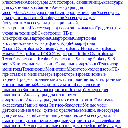
хлебопечек
Аксессуары для тостеров, сэндвичниц
Аксессуары
для кухонных комбайнов
Аксессуары для
мясорубок
Аксессуары для блендеров, миксеров
Аксессуары
для сушилок овощей и фруктов
Аксессуары для
йогуртниц
Аксессуары для аэрогрилей,
электрогрилей
Аксессуары для соковыжималок
Средства для
ухода за техникой
Смартфоны, ТВ и
электроника
Смартфоны
Смартфоны
Смартфоны
восстановленные
Смартфоны Apple
Смартфоны
Xiaomi
Смартфоны Samsung
Смартфоны Honor
Смартфоны
Huawei
Смартфоны POCO
Смартфоны Infinix
Смартфоны
Tecno
Смартфоны Realme
Смартфоны Samsung Galaxy S26
series
Кнопочные телефоны
Складные смартфоны
Телевизоры,
мониторы
Телевизоры
Мониторы
Мониторы-телевизоры
ТВ-
приставки и медиаплееры
Проекторы
Проекционные
экраны
Профессиональные дисплеи
Планшеты, электронные
книги
Планшеты
Электронные книги
Графические
планшеты
Блокноты электронные
Чехлы, бамперы для
планшетов
Аксессуары для планшетов,
смартфонов
Аксессуары для электронных книг
Смарт-часы,
аксессуары
Умные часы
Фитнес-браслеты
Умные часы
детские
Умные часы, фитнес-браслеты
Ремешки, аксессуары
для умных часов
Кабели для умных часов
Аксессуары для
смартфонов, планшетов
Зарядные устройства для телефонов,
планшетов
Чехлы, защитные стекла для телефонов
Чехлы для