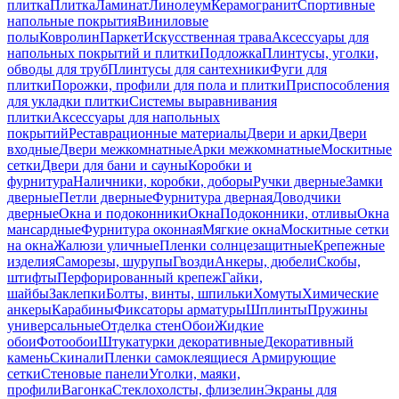
плитка
Плитка
Ламинат
Линолеум
Керамогранит
Спортивные
напольные покрытия
Виниловые
полы
Ковролин
Паркет
Искусственная трава
Аксессуары для
напольных покрытий и плитки
Подложка
Плинтусы, уголки,
обводы для труб
Плинтусы для сантехники
Фуги для
плитки
Порожки, профили для пола и плитки
Приспособления
для укладки плитки
Системы выравнивания
плитки
Аксессуары для напольных
покрытий
Реставрационные материалы
Двери и арки
Двери
входные
Двери межкомнатные
Арки межкомнатные
Москитные
сетки
Двери для бани и сауны
Коробки и
фурнитура
Наличники, коробки, доборы
Ручки дверные
Замки
дверные
Петли дверные
Фурнитура дверная
Доводчики
дверные
Окна и подоконники
Окна
Подоконники, отливы
Окна
мансардные
Фурнитура оконная
Мягкие окна
Москитные сетки
на окна
Жалюзи уличные
Пленки солнцезащитные
Крепежные
изделия
Саморезы, шурупы
Гвозди
Анкеры, дюбели
Скобы,
штифты
Перфорированный крепеж
Гайки,
шайбы
Заклепки
Болты, винты, шпильки
Хомуты
Химические
анкеры
Карабины
Фиксаторы арматуры
Шплинты
Пружины
универсальные
Отделка стен
Обои
Жидкие
обои
Фотообои
Штукатурки декоративные
Декоративный
камень
Скинали
Пленки самоклеящиеся
Армирующие
сетки
Стеновые панели
Уголки, маяки,
профили
Вагонка
Стеклохолсты, флизелин
Экраны для