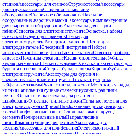
станков
Аксессуары для станков
Стружкоотсосы
Аксессуары
для стружкоотсосов
Сварочное и паяльное
оборудование
Сварочное оборудование
Паяльное
оборудование
Сварочные маски, аксессуары
Комплектующие
для сварочного оборудования
Аксессуары для сварки,
пайки
Оснастка для электроинструмента
Оснастка, наборы
оснастки
Насадки для граверов
Щетки для
электроинструмента
Развертки
Пуансоны
Щетки для
электродвигателей
Слесарный инструмент
Наборы
инструментов
Головки, биты
Гаечные ключи
Отвертки, наборы
отверток
Ножницы слесарные
Клещи строительные
Зубила,
керны, выколотки
Щетки слесарные
Оснастка и аксессуары для
бурения и сверления
Сверла, буры, зенкеры
Коронки
Зубила для
электроинструмента
Аксессуары для бурения и
сверления
Столярный инструмент
Тиски, струбцины,
гейферные зажимы
Ручные пилы, ножовки
Молотки, кувалды,
киянки
Напильники
Ручные стамески
Рубанки, рашпили
ручные
Оснастка и аксессуары для резания и
шлифования
Отрезные, пильные диски
Пильные полотна для
электроинструмента
Фрезы
Шлифовальные диски, насадки,
листы
Шлифовальные чашки
Точильные камни, круги,
сегменты
Полировальные валы
Направляющие
шины
Комплектующие для резания
Аксессуары для
резания
Аксессуары для шлифования
Электромонтажный
инструмент
Обжимной инструмент
Плоскогубцы,