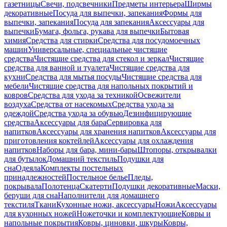
газетницы
Свечи, подсвечники
Предметы интерьера
Ширмы
декоративные
Посуда для выпечки, запекания
Формы для
выпечки, запекания
Посуда для запекания
Аксессуары для
выпечки
Бумага, фольга, рукава для выпечки
Бытовая
химия
Средства для стирки
Средства для посудомоечных
машин
Универсальные, специальные чистящие
средства
Чистящие средства для стекол и зеркал
Чистящие
средства для ванной и туалета
Чистящие средства для
кухни
Средства для мытья посуды
Чистящие средства для
мебели
Чистящие средства для напольных покрытий и
ковров
Средства для ухода за техникой
Освежители
воздуха
Средства от насекомых
Средства ухода за
одеждой
Средства ухода за обувью
Дезинфицирующие
средства
Аксессуары для бара
Сервировка для
напитков
Аксессуары для хранения напитков
Аксессуары для
приготовления коктейлей
Аксессуары для охлаждения
напитков
Наборы для бара, мини-бары
Штопоры, открывалки
для бутылок
Домашний текстиль
Подушки для
сна
Одеяла
Комплекты постельных
принадлежностей
Постельное белье
Пледы,
покрывала
Полотенца
Скатерти
Подушки декоративные
Маски,
беруши для сна
Наполнители для домашнего
текстиля
Ткани
Кухонные ножи, аксессуары
Ножи
Аксессуары
для кухонных ножей
Ножеточки и комплектующие
Ковры и
напольные покрытия
Ковры, циновки, шкуры
Ковры,