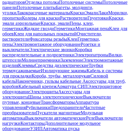
радиаторов
Отделка потолка
Потолочные системы
Потолочные
панели
Потолочные плиты
Багеты, молдинги,
уголки
Лакокрасочные материалы
Краски
Эмали
Лаки
Морилки,
пропитки
Колеры для краски
Растворители
Грунтовки
Краски,
эмали аэрозольные
Краски, эмали
Пены, клеи,
герметики
Жидкие гвозди
Герметики
Монтажная пена
Клеи для
обоев
Клеи для напольных покрытий
Очистители,
растворители
Фиксаторы резьбы
Клеи
Герметики,
пены
Электромонтажное оборудование
Розетки и
выключатели
Электрические звонки
Коробки
распределительные и подрозетники
Электропатроны
Вилки,
штепсели
Молниеприемники
Заземление
Электромонтажные
изделия
Клеммы
Средства диэлектрические
Трубки
термоусаживаемые
Изолирующие зажимы
Кабель и системы
для прокладки
Короба, трубы, металлорукав
Силовой
кабель
Наконечники, гильзы кабельные
Аксессуары для труб,
коробов
Кабельный крепеж
Арматура СИП
Электрощитовое
оборудование
Электрощиты
Аксессуары для
электрощита
Шины электротехнические
Выключатели
путевые, концевые
Трансформаторы
Аппаратура
управления
Рубильники
Предохранители
Частотные
преобразователи
Пускатели магнитные
Модульная
автоматика
Выключатели автоматические
Реле
Выключатели
нагрузки
Контакторы
Дополнительное модульное
оборудование
УЗИП
Автоматика пуска