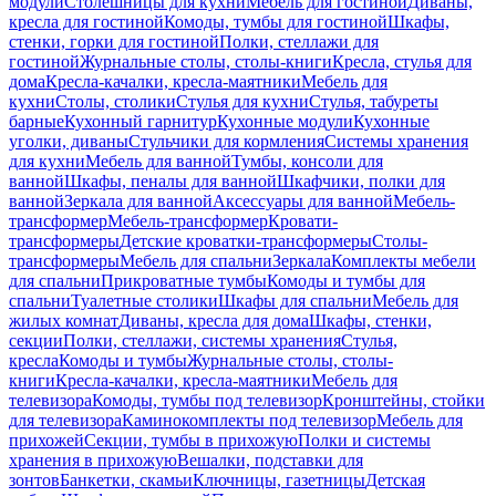
модули
Столешницы для кухни
Мебель для гостиной
Диваны,
кресла для гостиной
Комоды, тумбы для гостиной
Шкафы,
стенки, горки для гостиной
Полки, стеллажи для
гостиной
Журнальные столы, столы-книги
Кресла, стулья для
дома
Кресла-качалки, кресла-маятники
Мебель для
кухни
Столы, столики
Стулья для кухни
Стулья, табуреты
барные
Кухонный гарнитур
Кухонные модули
Кухонные
уголки, диваны
Стульчики для кормления
Системы хранения
для кухни
Мебель для ванной
Тумбы, консоли для
ванной
Шкафы, пеналы для ванной
Шкафчики, полки для
ванной
Зеркала для ванной
Аксессуары для ванной
Мебель-
трансформер
Мебель-трансформер
Кровати-
трансформеры
Детские кроватки-трансформеры
Столы-
трансформеры
Мебель для спальни
Зеркала
Комплекты мебели
для спальни
Прикроватные тумбы
Комоды и тумбы для
спальни
Туалетные столики
Шкафы для спальни
Мебель для
жилых комнат
Диваны, кресла для дома
Шкафы, стенки,
секции
Полки, стеллажи, системы хранения
Стулья,
кресла
Комоды и тумбы
Журнальные столы, столы-
книги
Кресла-качалки, кресла-маятники
Мебель для
телевизора
Комоды, тумбы под телевизор
Кронштейны, стойки
для телевизора
Каминокомплекты под телевизор
Мебель для
прихожей
Секции, тумбы в прихожую
Полки и системы
хранения в прихожую
Вешалки, подставки для
зонтов
Банкетки, скамьи
Ключницы, газетницы
Детская