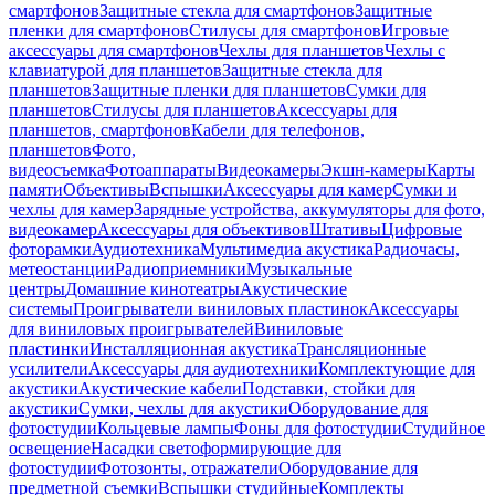
смартфонов
Защитные стекла для смартфонов
Защитные
пленки для смартфонов
Стилусы для смартфонов
Игровые
аксессуары для смартфонов
Чехлы для планшетов
Чехлы с
клавиатурой для планшетов
Защитные стекла для
планшетов
Защитные пленки для планшетов
Сумки для
планшетов
Стилусы для планшетов
Аксессуары для
планшетов, смартфонов
Кабели для телефонов,
планшетов
Фото,
видеосъемка
Фотоаппараты
Видеокамеры
Экшн-камеры
Карты
памяти
Объективы
Вспышки
Аксессуары для камер
Сумки и
чехлы для камер
Зарядные устройства, аккумуляторы для фото,
видеокамер
Аксессуары для объективов
Штативы
Цифровые
фоторамки
Аудиотехника
Мультимедиа акустика
Радиочасы,
метеостанции
Радиоприемники
Музыкальные
центры
Домашние кинотеатры
Акустические
системы
Проигрыватели виниловых пластинок
Аксессуары
для виниловых проигрывателей
Виниловые
пластинки
Инсталляционная акустика
Трансляционные
усилители
Аксессуары для аудиотехники
Комплектующие для
акустики
Акустические кабели
Подставки, стойки для
акустики
Сумки, чехлы для акустики
Оборудование для
фотостудии
Кольцевые лампы
Фоны для фотостудии
Студийное
освещение
Насадки светоформирующие для
фотостудии
Фотозонты, отражатели
Оборудование для
предметной съемки
Вспышки студийные
Комплекты