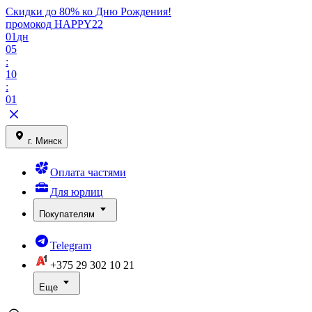
Скидки до 80% ко Дню Рождения!
промокод HAPPY22
01
дн
05
:
10
:
01
г. Минск
Оплата частями
Для юрлиц
Покупателям
Telegram
+375 29
302 10 21
Еще