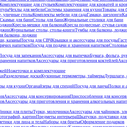
Комплектующие для стульев
Комплектующие для кроватей и кро
итура
Чехлы для мебели
Системы хранения для кухни
Товары для 
, уличные столы
Комплекты мебели для сада
Гамаки, шезлонги
Ка
Скамьи для бани
Столы для бани
Журнальные столики для бани
лоджии
Кресла-мешки для балкона
Кресла подвесные, стулья садо
оджии
Журнальные столы, столы-книги
Тумбы для балкона, лодж
я балкона, лоджии
ши, казаны
Посуда для СВЧ
Крышки и аксессуары для посуды
Гаст
орячих напитков
Посуда для подачи и хранения напитков
Столовы
Посуда для запекания
Аксессуары для выпечки
Бумага, фольга, р
хранения напитков
Аксессуары для приготовления коктейлей
Аксе
ожей
Ножеточки и комплектующие
ки
Разделочные доски
Кухонные термометры, таймеры
Дуршлаги, 
ры для кухни
Органайзеры для специй
Посуда для ланча
Полки и 
ия
Аксессуары для консервирования
Приспособления для консер
ков
Аксессуары для приготовления и хранения алкогольных напи
йники для плиты
Турки, молочники
Аксессуары для чайников, э
отографий, картин
Предметы интерьера
Шкатулки, подставки дл
етики для лица и тела
Наборы для бритья
Оформление подарков
льтры для воды
Фильтры-кувшины
Картриджи, комплектующие д