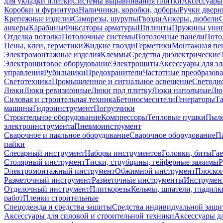
для укладки плитки
Системы выравнивания плитки
Аксессуары
Коробки и фурнитура
Наличники, коробки, доборы
Ручки дверн
Крепежные изделия
Саморезы, шурупы
Гвозди
Анкеры, дюбели
анкеры
Карабины
Фиксаторы арматуры
Шплинты
Пружины унив
Отделка потолка
Потолочные системы
Потолочные панели
Пото
Пены, клеи, герметики
Жидкие гвозди
Герметики
Монтажная пе
Электромонтажные изделия
Клеммы
Средства диэлектрические
Электрощитовое оборудование
Электрощиты
Аксессуары для э
управления
Рубильники
Предохранители
Частотные преобразов
Светотехника
Промышленное и сигнальное освещение
Светоди
Люки
Люки ревизионные
Люки под плитку
Люки напольные
Люк
Силовая и строительная техника
Бетоносмесители
Генераторы
Та
машины
Гидроинструмент
Погрузчики
Строительное оборудование
Компрессоры
Тепловые пушки
Пыле
электроинструмента
Пневмоинструмент
Сварочное и паяльное оборудование
Сварочное оборудование
П
пайки
Слесарный инструмент
Наборы инструментов
Головки, биты
Га
Столярный инструмент
Тиски, струбцины, гейферные зажимы
Р
Электромонтажный инструмент
Обжимной инструмент
Плоског
Разметочный инструмент
Разметочные инструменты
Инструмент
Отделочный инструмент
Плиткорезы
Кельмы, шпатели, гладилк
работ
Пленки строительные
Спецодежда и средства защиты
Средства индивидуальной защ
Аксессуары для силовой и строительной техники
Аксессуары дл