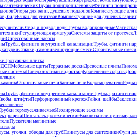
ем сантехнических
Трубы полипропиленовые
Фитинги полипроп
ддонов
Опоры для ванн, душевых поддонов
Комплектующие для 
ов, биде
Бачки для унитазов
Комплектующие для душевых гарнит
есушители
Отвод и подвод воды
Трубы водопроводные
Магистрал
антехники
Регулирующая арматура
Системы защиты от протечек
Л
ций
Опрессовочные насосы
ны
Трубы, фитинги внутренней канализации
Трубы, фитинги на
катурки
Стяжки, самонивелирующие смеси
Строительные смеси,
ки
Тротуарная плитка
ЛДСП
Мебельные щиты
Террасные доски
Древесные плиты
Пилом
ные системы
Поверхностный водоотвод
Кровельные софиты
Добо
тиляция
-камины
Отопительные печи
Банные печи
Водонагреватели
Радиат
ны
Трубы, фитинги внутренней канализации
Трубы, фитинги на
Скобы, штифты
Перфорированный крепеж
Гайки, шайбы
Заклепки
ерсальные
Трубки термоусаживаемые
Изолирующие зажимы
лектрощита
Шины электротехнические
Выключатели путевые, ко
атели
Пускатели магнитные
ки воды
усы, уголки, обводы для труб
Плинтусы для сантехники
Фуги дл