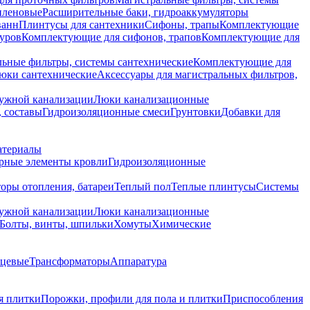
иленовые
Расширительные баки, гидроаккумуляторы
ванн
Плинтусы для сантехники
Сифоны, трапы
Комплектующие
уров
Комплектующие для сифонов, трапов
Комплектующие для
ьные фильтры, системы сантехнические
Комплектующие для
юки сантехнические
Аксессуары для магистральных фильтров,
ружной канализации
Люки канализационные
 составы
Гидроизоляционные смеси
Грунтовки
Добавки для
атериалы
рные элементы кровли
Гидроизоляционные
оры отопления, батареи
Теплый пол
Теплые плинтусы
Системы
ружной канализации
Люки канализационные
Болты, винты, шпильки
Хомуты
Химические
нцевые
Трансформаторы
Аппаратура
я плитки
Порожки, профили для пола и плитки
Приспособления