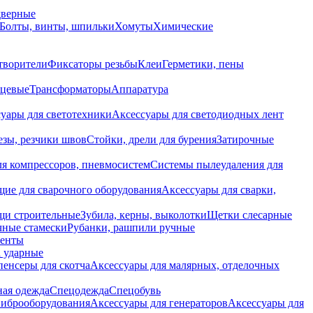
дверные
Болты, винты, шпильки
Хомуты
Химические
творители
Фиксаторы резьбы
Клеи
Герметики, пены
нцевые
Трансформаторы
Аппаратура
уары для светотехники
Аксессуары для светодиодных лент
езы, резчики швов
Стойки, дрели для бурения
Затирочные
ля компрессоров, пневмосистем
Системы пылеудаления для
ие для сварочного оборудования
Аксессуары для сварки,
щи строительные
Зубила, керны, выколотки
Щетки слесарные
чные стамески
Рубанки, рашпили ручные
енты
 ударные
енсеры для скотча
Аксессуары для малярных, отделочных
ная одежда
Спецодежда
Спецобувь
виброоборудования
Аксессуары для генераторов
Аксессуары для