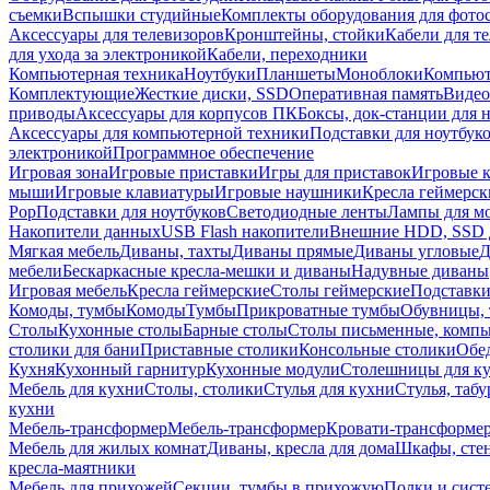
съемки
Вспышки студийные
Комплекты оборудования для фото
Аксессуары для телевизоров
Кронштейны, стойки
Кабели для т
для ухода за электроникой
Кабели, переходники
Компьютерная техника
Ноутбуки
Планшеты
Моноблоки
Компью
Комплектующие
Жесткие диски, SSD
Оперативная память
Видео
приводы
Аксессуары для корпусов ПК
Боксы, док-станции для 
Аксессуары для компьютерной техники
Подставки для ноутбук
электроникой
Программное обеспечение
Игровая зона
Игровые приставки
Игры для приставок
Игровые 
мыши
Игровые клавиатуры
Игровые наушники
Кресла геймерск
Pop
Подставки для ноутбуков
Светодиодные ленты
Лампы для м
Накопители данных
USB Flash накопители
Внешние HDD, SSD 
Мягкая мебель
Диваны, тахты
Диваны прямые
Диваны угловые
Д
мебели
Бескаркасные кресла-мешки и диваны
Надувные диваны
Игровая мебель
Кресла геймерские
Столы геймерские
Подставки
Комоды, тумбы
Комоды
Тумбы
Прикроватные тумбы
Обувницы, 
Столы
Кухонные столы
Барные столы
Столы письменные, комп
столики для бани
Приставные столики
Консольные столики
Обе
Кухня
Кухонный гарнитур
Кухонные модули
Столешницы для к
Мебель для кухни
Столы, столики
Стулья для кухни
Стулья, таб
кухни
Мебель-трансформер
Мебель-трансформер
Кровати-трансформе
Мебель для жилых комнат
Диваны, кресла для дома
Шкафы, стен
кресла-маятники
Мебель для прихожей
Секции, тумбы в прихожую
Полки и сист