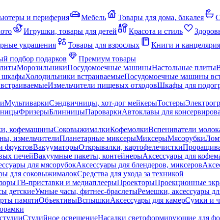
ьютеры и периферия
Мебель
Товары для дома, бакалея
С
мото
Игрушки, товары для детей
Красота и стиль
Здоров
рные украшения
Товары для взрослых
Книги и канцеляри
й подбор подарков
Премиум товары
плиты
Морозильники
Посудомоечные машины
Настольные плиты
 шкафы
Холодильники встраиваемые
Посудомоечные машины вс
встраиваемые
Измельчители пищевых отходов
Шкафы для подогр
чи
Мультиварки
Сэндвичницы, хот-дог мейкеры
Тостеры
Электрог
еницы
Фризеры
Блинницы
Пароварки
Автоклавы для консервиров
ки, кофемашины
Соковыжималки
Кофемолки
Вспениватели молок
ны, измельчители
Планетарные миксеры
Миксеры
Мясорубки
Лом
и фруктов
Вакууматоры
Открывалки, картофелечистки
Проращива
вых печей
Вакуумные пакеты, контейнеры
Аксессуары для кофе
ессуары для мясорубок
Аксессуары для блендеров, миксеров
Аксе
ры для соковыжималок
Средства для ухода за техникой
зоры
ТВ-приставки и медиаплееры
Проекторы
Проекционные эк
сы детские
Умные часы, фитнес-браслеты
Ремешки, аксессуары дл
рты памяти
Объективы
Вспышки
Аксессуары для камер
Сумки и ч
орамки
студии
Студийное освещение
Насадки светоформирующие для фо