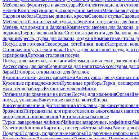
Мебельная фурнитура и аксессуары
Комплектующие для столов
мебели
Комплектующие для корпусной мебели
Мебельная фурн
Садовая мебель
Садовые диваны, кресла
Садовые стулья
Садовые
Мебель для бани и сауны
Стулья, табуретки, подставки для бани
Мебель для лоджии и балкона
Комплекты мебели для балкона, 
лоджии
Дверцы жалюзийные
Системы хранения для балкона, л
лоджии
Кресла, пуфы для балкона, лоджии
Компактные столы дл
Посуда для готовки
Сковороды, сотейники, воки
Кастрюли, ков
Столовая посуда, сервировка
Посуда для напитков
Посуда для г
сервировки
Детская столовая посуда
Посуда для выпечки, запекания
Формы для выпечки, запекания
Аксессуары для бара
Сервировка для напитков
Аксессуары для 
бары
Штопоры, открывалки для бутылок
Кухонные ножи, аксессуары
Ножи
Аксессуары для кухонных н
Кухонные принадлежности
Кухонные приборы
Терки, овощерез
мяса, тендерайзеры
Кухонные мелочи
Миски
Организация хранения на кухне
Посуда для хранения
Органайзе
посуда, упаковка
Вакуумные пакеты, контейнеры
Консервирование и дистилляция
Автоклавы для консервирован
брожения
Ингредиенты для приготовления алкогольных напит
виноделия и пивоварения
Дистилляторы бытовые
Турки, заварочные чайники
Чайники заварочные, кофейники
Ча
Сувениры
Копилки
Картины, постеры
Фотоальбомы
Рамки для ф
Подарки
Подарки, подарочные наборы
Подарочные наборы косм
Водоснабжение
Водонагреватели
Бытовые насосы
Проточные фи