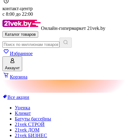
контакт-центр
с
8:00
до
22:00
Онлайн-гипермаркет 21vek.by
Каталог товаров
Избранное
Аккаунт
Корзина
Все акции
Уценка
Климат
Батуты бассейны
21vek СТРОЙ
21vek ДОМ
21vek БИЗНЕС