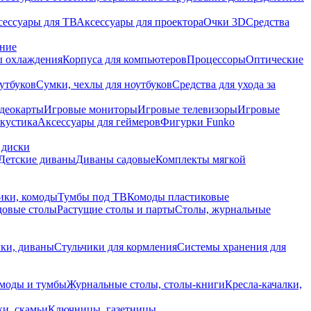
сессуары для ТВ
Аксессуары для проектора
Очки 3D
Средства
ание
 охлаждения
Корпуса для компьютеров
Процессоры
Оптические
утбуков
Сумки, чехлы для ноутбуков
Средства для ухода за
деокарты
Игровые мониторы
Игровые телевизоры
Игровые
акустика
Аксессуары для геймеров
Фигурки Funko
 диски
Детские диваны
Диваны садовые
Комплекты мягкой
ики, комоды
Тумбы под ТВ
Комоды пластиковые
довые столы
Растущие столы и парты
Столы, журнальные
ки, диваны
Стульчики для кормления
Системы хранения для
моды и тумбы
Журнальные столы, столы-книги
Кресла-качалки,
ки, скамьи
Ключницы, газетницы