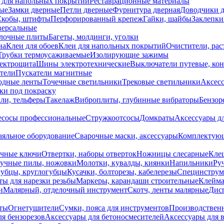
 для напольных покрытий
Реставрационные материалы
ые
Замки дверные
Петли дверные
Фурнитура дверная
Доводчики 
Скобы, штифты
Перфорированный крепеж
Гайки, шайбы
Заклепки
ерсальные
лочные плиты
Багеты, молдинги, уголки
на
Клеи для обоев
Клеи для напольных покрытий
Очистители, рас
Трубки термоусаживаемые
Изолирующие зажимы
лектрощита
Шины электротехнические
Выключатели путевые, ко
атели
Пускатели магнитные
одные ленты
Точечные светильники
Трековые светильники
Аксесс
и под покраску
ли, тельферы
Такелаж
Виброплиты, глубинные вибраторы
Бензор
сосы профессиональные
Стружкоотсосы
Домкраты
Аксессуары д
аяльное оборудование
Сварочные маски, аксессуары
Комплектующ
ечные ключи
Отвертки, наборы отверток
Ножницы слесарные
Кле
учные пилы, ножовки
Молотки, кувалды, киянки
Напильники
Ру
убцы, круглогубцы
Кусачки, болторезы, кабелерезы
Специнструм
ы для нарезки резьбы
Маркеры, карандаши строительные
Клейма
и
Малярный, отделочный инструмент
Скотч, ленты малярные
Дисп
иты
Огнетушители
Сумки, пояса для инструментов
Производствен
я бензорезов
Аксессуары для бетоносмесителей
Аксессуары для 