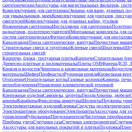
сантехнические
Аксессуары для магистральных фильтров, сист
Комплектующие для сантехники
Экраны для ванн, душевых по
для умывальников, моек
Комплектующие для унитазов, писсуар
смесителей
Комплектующие для душевых кабин, уголков
Инженерная сантехника
Инсталляции для сантехники
Полотенц
радиаторов, полотенцесушителей
Монтажные комплекты для с
систем сантехнических
Фитинги
Комплектующие для инсталля
Канализация
Тросы сантехнические, вантузы
Прочистные маши
Строительные смеси и грунтовки
Клеевые смеси
Шпатлевки
Шту
строительных смесей
Кирпичи, блоки, тротуарная плитка
Кирпичи
Строительные бло
Древесно-плитные и пиломатериалы
Плиты OSB
Фанера
ДСП, 
Кровля и водосток
Черепица и кровельные материалы
Водосточ
материалы
Шифер
Профнастил
Рулонная кровля
Кровельная вен
Отопление
Отопительные котлы
Газовые колонки
Камины, печи
антиобледенения
Управление климатической техникой
Канализация
Тросы сантехнические, вантузы
Прочистные маши
Крепежные изделия
Саморезы, шурупы
Гвозди
Анкеры, дюбели
анкеры
Карабины
Фиксаторы арматуры
Шплинты
Пружины унив
Электромонтажные изделия
Клеммы
Средства диэлектрические
Электрощитовое оборудование
Электрощиты
Аксессуары для э
управления
Рубильники
Предохранители
Частотные преобразов
Приборы учета
Счетчики газа
Счетчики электроэнергии
Счетчи
Аксессуары для напольных покрытий и плитки
Подложка
Плинт