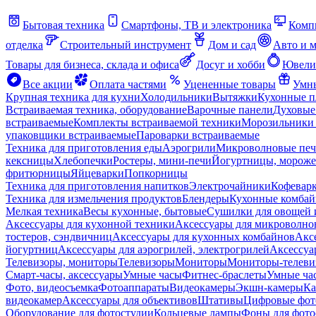
Бытовая техника
Смартфоны, ТВ и электроника
Комп
отделка
Строительный инструмент
Дом и сад
Авто и 
Товары для бизнеса, склада и офиса
Досуг и хобби
Ювели
Все акции
Оплата частями
Уцененные товары
Умны
Крупная техника для кухни
Холодильники
Вытяжки
Кухонные 
Встраиваемая техника, оборудование
Варочные панели
Духовые
встраиваемые
Комплекты встраиваемой техники
Морозильники 
упаковщики встраиваемые
Пароварки встраиваемые
Техника для приготовления еды
Аэрогрили
Микроволновые пе
кексницы
Хлебопечки
Ростеры, мини-печи
Йогуртницы, морож
фритюрницы
Яйцеварки
Попкорницы
Техника для приготовления напитков
Электрочайники
Кофевар
Техника для измельчения продуктов
Блендеры
Кухонные комбай
Мелкая техника
Весы кухонные, бытовые
Сушилки для овощей 
Аксессуары для кухонной техники
Аксессуары для микроволно
тостеров, сэндвичниц
Аксессуары для кухонных комбайнов
Акс
йогуртниц
Аксессуары для аэрогрилей, электрогрилей
Аксессуа
Телевизоры, мониторы
Телевизоры
Мониторы
Мониторы-телеви
Смарт-часы, аксессуары
Умные часы
Фитнес-браслеты
Умные ча
Фото, видеосъемка
Фотоаппараты
Видеокамеры
Экшн-камеры
Ка
видеокамер
Аксессуары для объективов
Штативы
Цифровые фот
Оборудование для фотостудии
Кольцевые лампы
Фоны для фото