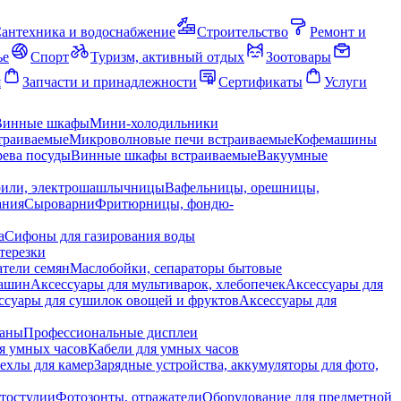
антехника и водоснабжение
Строительство
Ремонт и
ье
Спорт
Туризм, активный отдых
Зоотовары
я
Запчасти и принадлежности
Сертификаты
Услуги
Винные шкафы
Мини-холодильники
траиваемые
Микроволновые печи встраиваемые
Кофемашины
ева посуды
Винные шкафы встраиваемые
Вакуумные
рили, электрошашлычницы
Вафельницы, орешницы,
ания
Сыроварни
Фритюрницы, фондю-
а
Сифоны для газирования воды
терезки
тели семян
Маслобойки, сепараторы бытовые
машин
Аксессуары для мультиварок, хлебопечек
Аксессуары для
ссуары для сушилок овощей и фруктов
Аксессуары для
раны
Профессиональные дисплеи
я умных часов
Кабели для умных часов
ехлы для камер
Зарядные устройства, аккумуляторы для фото,
тостудии
Фотозонты, отражатели
Оборудование для предметной