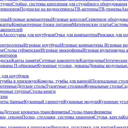
студии
Стойки, системы крепления для студийного оборудования
елевизоров
Подписки на видеосервисы
ТВ-антенны
ТВ-тюнеры
Ак
теры
Игровые компьютеры
Игровые консоли
Серверное оборудов
карты
Компьютерные блоки питания
Материнские платы
Системы
накопителей
ов
Аксессуары для ноутбуков
Очки для компьютера
Рюкзаки для но
контроллеры
Игровые ноутбуки
Игровые компьютеры
Игровые ви
ие
Столы геймерские
Игровые микрофоны
Игровая мультимедиа 
ониторов
диски
Карты памяти
Сетевые накопители
Картридеры
Оптические
иваны П-образные
Кухонные уголки, диваны
Диваны модульные
 для ноутбуков
тумбы в прихожую
Комоды, тумбы для ванной
Пеленальные стол
ьютерные
Детские столы
Туалетные столики
Журнальные столы
Са
денные группы
Столы-книги
ухни
уреты барные
Кухонный гарнитур
Кухонные модули
Кухонные угол
ры
Детские кроватки-трансформеры
Столы-трансформеры
ки, секции
Полки, стеллажи, системы хранения
Стулья, кресла
Ко
емы хранения в прихожую
Вешалки, подставки для зонтов
Банкет