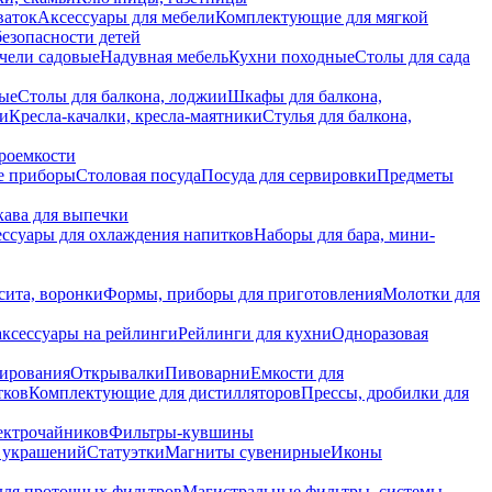
ваток
Аксессуары для мебели
Комплектующие для мягкой
безопасности детей
чели садовые
Надувная мебель
Кухни походные
Столы для сада
вые
Столы для балкона, лоджии
Шкафы для балкона,
ии
Кресла-качалки, кресла-маятники
Стулья для балкона,
роемкости
е приборы
Столовая посуда
Посуда для сервировки
Предметы
укава для выпечки
ссуары для охлаждения напитков
Наборы для бара, мини-
сита, воронки
Формы, приборы для приготовления
Молотки для
аксессуары на рейлинги
Рейлинги для кухни
Одноразовая
вирования
Открывалки
Пивоварни
Емкости для
тков
Комплектующие для дистилляторов
Прессы, дробилки для
лектрочайников
Фильтры-кувшины
я украшений
Статуэтки
Магниты сувенирные
Иконы
ля проточных фильтров
Магистральные фильтры, системы