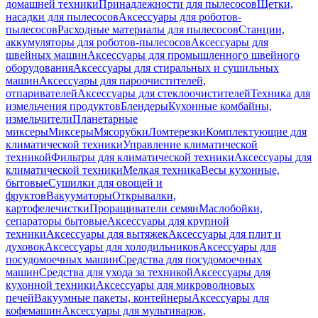
домашней техники
Принадлежности для пылесосов
Щетки,
насадки для пылесосов
Аксессуары для роботов-
пылесосов
Расходные материалы для пылесосов
Станции,
аккумуляторы для роботов-пылесосов
Аксессуары для
швейных машин
Аксессуары для промышленного швейного
оборудования
Аксессуары для стиральных и сушильных
машин
Аксессуары для пароочистителей,
отпаривателей
Аксессуары для стеклоочистителей
Техника для
измельчения продуктов
Блендеры
Кухонные комбайны,
измельчители
Планетарные
миксеры
Миксеры
Мясорубки
Ломтерезки
Комплектующие для
климатической техники
Управление климатической
техникой
Фильтры для климатической техники
Аксессуары для
климатической техники
Мелкая техника
Весы кухонные,
бытовые
Сушилки для овощей и
фруктов
Вакууматоры
Открывалки,
картофелечистки
Проращиватели семян
Маслобойки,
сепараторы бытовые
Аксессуары для крупной
техники
Аксессуары для вытяжек
Аксессуары для плит и
духовок
Аксессуары для холодильников
Аксессуары для
посудомоечных машин
Средства для посудомоечных
машин
Средства для ухода за техникой
Аксессуары для
кухонной техники
Аксессуары для микроволновых
печей
Вакуумные пакеты, контейнеры
Аксессуары для
кофемашин
Аксессуары для мультиварок,