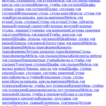
модули
Столешницы для кухни
Мебель для гостиной
Диваны,
кресла для гостиной
Комоды, тумбы для гостиной
Шкафы,
стенки, горки для гостиной
Полки, стеллажи для
гостиной
Журнальные столы, столы-книги
Кресла, стулья для
дома
Кресла-качалки, кресла-маятники
Мебель для
кухни
Столы, столики
Стулья для кухни
Стулья, табуреты
барные
Кухонный гарнитур
Кухонные модули
Кухонные
уголки, диваны
Стульчики для кормления
Системы хранения
для кухни
Мебель для ванной
Тумбы, консоли для
ванной
Шкафы, пеналы для ванной
Шкафчики, полки для
ванной
Зеркала для ванной
Аксессуары для ванной
Мебель-
трансформер
Мебель-трансформер
Кровати-
трансформеры
Детские кроватки-трансформеры
Столы-
трансформеры
Мебель для спальни
Зеркала
Комплекты мебели
для спальни
Прикроватные тумбы
Комоды и тумбы для
спальни
Туалетные столики
Шкафы для спальни
Мебель для
жилых комнат
Диваны, кресла для дома
Шкафы, стенки,
секции
Полки, стеллажи, системы хранения
Стулья,
кресла
Комоды и тумбы
Журнальные столы, столы-
книги
Кресла-качалки, кресла-маятники
Мебель для
телевизора
Комоды, тумбы под телевизор
Кронштейны, стойки
для телевизора
Каминокомплекты под телевизор
Мебель для
прихожей
Секции, тумбы в прихожую
Полки и системы
хранения в прихожую
Вешалки, подставки для
зонтов
Банкетки, скамьи
Ключницы, газетницы
Детская