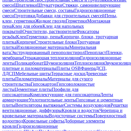
смеси
Шпатлевки
Штукатурки
Стяжки, самонивелирующие
смеси
Строительные смеси, составы
Гидроизоляционные
смеси
Грунтовки
Добавки для строительных смесей
Пены,
клеи, герметики
Жидкие гвозди
Герметики
Монтажная
пена
Клеи для обоев
Клеи для напольных
покрытий
Очистители, растворители
Фиксаторы
резьбы
Клеи
Герметики, пены
Кирпичи, блоки, тротуарная
плитка
Кирпичи
Строительные блоки
Тротуарная
плитка
Изоляционные материалы
Минеральная
вата
Экструдированный пенополистирол
Пенопласт
Пленки,
мембраны
Отражающая теплоизоляция
Гидроизоляционные
ленты
Поликарбонат
Шумоизоляция
Теплоизоляция
Звукоизоляц
плитные и пиломатериалы
Плиты OSB
Фанера
ДСП,
ЛДСП
Мебельные щиты
Террасные доски
Древесные
плиты
Пиломатериалы
Материалы для сухого
строительства
Гипсокартон
Гипсоволокнистые
листы
Цементные плиты
Профили для
гипсокартона
Комплектующие для гипсокартона
Ленты
армирующие
Уплотнительные ленты
Гипсовые и цементные
плиты
Вентиляторы вытяжные
Системы воздуховодов
Решетки
вентиляционные, диффузоры
Кровля и водосток
Черепица и
кровельные материалы
Водосточные системы
Поверхностный
водоотвод
Кровельные софиты
Доборные элементы
кровли
Гидроизоляционные