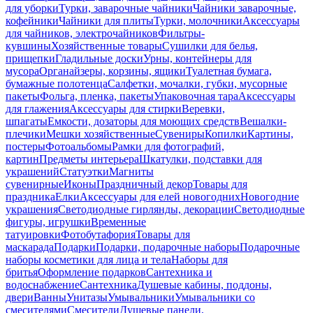
для уборки
Турки, заварочные чайники
Чайники заварочные,
кофейники
Чайники для плиты
Турки, молочники
Аксессуары
для чайников, электрочайников
Фильтры-
кувшины
Хозяйственные товары
Сушилки для белья,
прищепки
Гладильные доски
Урны, контейнеры для
мусора
Органайзеры, корзины, ящики
Туалетная бумага,
бумажные полотенца
Салфетки, мочалки, губки, мусорные
пакеты
Фольга, пленка, пакеты
Упаковочная тара
Аксессуары
для глажения
Аксессуары для стирки
Веревки,
шпагаты
Емкости, дозаторы для моющих средств
Вешалки-
плечики
Мешки хозяйственные
Сувениры
Копилки
Картины,
постеры
Фотоальбомы
Рамки для фотографий,
картин
Предметы интерьера
Шкатулки, подставки для
украшений
Статуэтки
Магниты
сувенирные
Иконы
Праздничный декор
Товары для
праздника
Елки
Аксессуары для елей новогодних
Новогодние
украшения
Светодиодные гирлянды, декорации
Светодиодные
фигуры, игрушки
Временные
татуировки
Фотобутафория
Товары для
маскарада
Подарки
Подарки, подарочные наборы
Подарочные
наборы косметики для лица и тела
Наборы для
бритья
Оформление подарков
Сантехника и
водоснабжение
Сантехника
Душевые кабины, поддоны,
двери
Ванны
Унитазы
Умывальники
Умывальники со
смесителями
Смесители
Душевые панели,