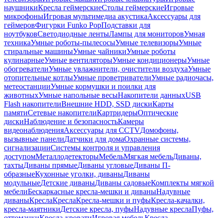
наушники
Кресла геймерские
Столы геймерские
Игровые
микрофоны
Игровая мультимедиа акустика
Аксессуары для
геймеров
Фигурки Funko Pop
Подставки для
ноутбуков
Светодиодные ленты
Лампы для мониторов
Умная
техника
Умные роботы-пылесосы
Умные телевизоры
Умные
стиральные машины
Умные чайники
Умные роботы
кулинарные
Умные вентиляторы
Умные кондиционеры
Умные
обогреватели
Умные увлажнители, очистители воздуха
Умные
отопительные котлы
Умные проветриватели
Умные радиочасы,
метеостанции
Умные кормушки и поилки для
животных
Умные напольные весы
Накопители данных
USB
Flash накопители
Внешние HDD, SSD диски
Карты
памяти
Сетевые накопители
Картридеры
Оптические
диски
Наблюдение и безопасность
Камеры
видеонаблюдения
Аксессуары для CCTV
Домофоны,
вызывные панели
Датчики для дома
Охранные системы,
сигнализации
Системы контроля и управления
доступом
Металлодетекторы
Мебель
Мягкая мебель
Диваны,
тахты
Диваны прямые
Диваны угловые
Диваны П-
образные
Кухонные уголки, диваны
Диваны
модульные
Детские диваны
Диваны садовые
Комплекты мягкой
мебели
Бескаркасные кресла-мешки и диваны
Надувные
диваны
Кресла
Кресла
Кресла-мешки и пуфы
Кресла-качалки,
кресла-маятники
Детские кресла, пуфы
Надувные кресла
Пуфы,
оттоманки
Кресла-кровати
Игровая мебель
Кресла