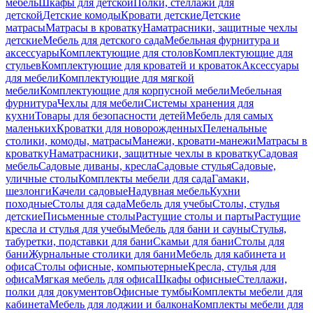
мебель
Шкафы для детской
Полки, стеллажи для
детской
Детские комоды
Кровати детские
Детские
матрасы
Матрасы в кроватку
Наматрасники, защитные чехлы
детские
Мебель для детского сада
Мебельная фурнитура и
аксессуары
Комплектующие для столов
Комплектующие для
стульев
Комплектующие для кроватей и кроваток
Аксессуары
для мебели
Комплектующие для мягкой
мебели
Комплектующие для корпусной мебели
Мебельная
фурнитура
Чехлы для мебели
Системы хранения для
кухни
Товары для безопасности детей
Мебель для самых
маленьких
Кроватки для новорожденных
Пеленальные
столики, комоды, матрасы
Манежи, кровати-манежи
Матрасы в
кроватку
Наматрасники, защитные чехлы в кроватку
Садовая
мебель
Садовые диваны, кресла
Садовые стулья
Садовые,
уличные столы
Комплекты мебели для сада
Гамаки,
шезлонги
Качели садовые
Надувная мебель
Кухни
походные
Столы для сада
Мебель для учебы
Столы, стулья
детские
Письменные столы
Растущие столы и парты
Растущие
кресла и стулья для учебы
Мебель для бани и сауны
Стулья,
табуретки, подставки для бани
Скамьи для бани
Столы для
бани
Журнальные столики для бани
Мебель для кабинета и
офиса
Столы офисные, компьютерные
Кресла, стулья для
офиса
Мягкая мебель для офиса
Шкафы офисные
Стеллажи,
полки для документов
Офисные тумбы
Комплекты мебели для
кабинета
Мебель для лоджии и балкона
Комплекты мебели для