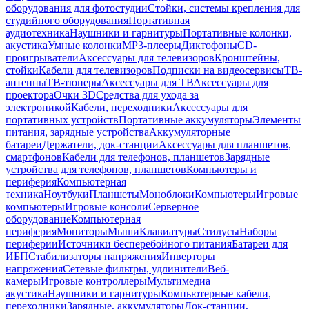
оборудования для фотостудии
Стойки, системы крепления для
студийного оборудования
Портативная
аудиотехника
Наушники и гарнитуры
Портативные колонки,
акустика
Умные колонки
MP3-плееры
Диктофоны
CD-
проигрыватели
Аксессуары для телевизоров
Кронштейны,
стойки
Кабели для телевизоров
Подписки на видеосервисы
ТВ-
антенны
ТВ-тюнеры
Аксессуары для ТВ
Аксессуары для
проектора
Очки 3D
Средства для ухода за
электроникой
Кабели, переходники
Аксессуары для
портативных устройств
Портативные аккумуляторы
Элементы
питания, зарядные устройства
Аккумуляторные
батареи
Держатели, док-станции
Аксессуары для планшетов,
смартфонов
Кабели для телефонов, планшетов
Зарядные
устройства для телефонов, планшетов
Компьютеры и
периферия
Компьютерная
техника
Ноутбуки
Планшеты
Моноблоки
Компьютеры
Игровые
компьютеры
Игровые консоли
Серверное
оборудование
Компьютерная
периферия
Мониторы
Мыши
Клавиатуры
Стилусы
Наборы
периферии
Источники бесперебойного питания
Батареи для
ИБП
Стабилизаторы напряжения
Инверторы
напряжения
Сетевые фильтры, удлинители
Веб-
камеры
Игровые контроллеры
Мультимедиа
акустика
Наушники и гарнитуры
Компьютерные кабели,
переходники
Зарядные, аккумуляторы
Док-станции,