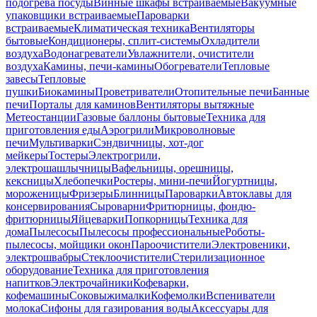
подогрева посуды
Винные шкафы встраиваемые
Вакуумные
упаковщики встраиваемые
Пароварки
встраиваемые
Климатическая техника
Вентиляторы
бытовые
Кондиционеры, сплит-системы
Охладители
воздуха
Водонагреватели
Увлажнители, очистители
воздуха
Камины, печи-камины
Обогреватели
Тепловые
завесы
Тепловые
пушки
Биокамины
Проветриватели
Отопительные печи
Банные
печи
Порталы для каминов
Вентиляторы вытяжные
Метеостанции
Газовые баллоны бытовые
Техника для
приготовления еды
Аэрогрили
Микроволновые
печи
Мультиварки
Сэндвичницы, хот-дог
мейкеры
Тостеры
Электрогрили,
электрошашлычницы
Вафельницы, орешницы,
кексницы
Хлебопечки
Ростеры, мини-печи
Йогуртницы,
мороженицы
Фризеры
Блинницы
Пароварки
Автоклавы для
консервирования
Сыроварни
Фритюрницы, фондю-
фритюрницы
Яйцеварки
Попкорницы
Техника для
дома
Пылесосы
Пылесосы профессиональные
Роботы-
пылесосы, мойщики окон
Пароочистители
Электровеники,
электрошвабры
Стеклоочистители
Стерилизационное
оборудование
Техника для приготовления
напитков
Электрочайники
Кофеварки,
кофемашины
Соковыжималки
Кофемолки
Вспениватели
молока
Сифоны для газирования воды
Аксессуары для