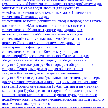
кухонных моек
Измельчители пищевых отходов
Системы для
очистки питьевой воды
Сифоны для кухонных
моек
Комплектующие для кухонных моек
Инженерная
сантехника
Инсталляции для
сантехники
Полотенцесушители
Отвод и подвод воды
Трубы
водопроводные
Магистральные фильтры, системы
сантехнические
Комплектующие для радиаторов,
полотенцесушителей
Монтажные комплекты для
сантехники
Регулирующая арматура
Системы защиты от
протечек
Люки сантехнические
Аксессуары для
магистральных фильтров, систем
сантехнических
Фитинги
Комплектующие для
инсталляций
Опрессовочные насосы
Сантехника для
общественных мест
Аксессуары для общественных
санузлов
Сушилки для рук
Дозаторы для общественных
санузлов
Сенсорные дозаторы для общественных
санузлов
Локтевые дозаторы для общественных
санузлов
Диспенсеры для бумажных полотенец
Диспенсеры
для туалетной бумаги
Канализация
Тросы сантехнические,
вантузы
Прочистные машины
Трубы, фитинги внутренней
канализации
Трубы, фитинги наружной канализации
Люки
канализационные
Теплый пол водяной
Трубы для теплого
пола
Коллекторы и комплектующие
Термостатика для теплого
пола
Автоматика для теплого
пола
Строительство
Строительные смеси и грунтовки
Клеевые