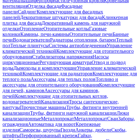
материалы
Шифер
Профнастил
Рулонная кровля
Кровельная
вентиляция
Отделка фасада
Фасадные
панели
Сайдинг
Комплектующие для фасадных
панелей
Декоративные штукатурки для фасада
Клинкерная
плитка для фасада
Декоративный камень для наружной
отделки
Отопление
Отопительные котлы
Газовые
колонки
Камины, печи-камины
Отопительные печи
Банные
печи
Водонагреватели
Радиаторы отопления, батареи
Теплый
пол
Теплые плинтусы
Системы антиобледенения
Управление
климатической техникой
Комплектующие для отопительного
оборудования
Стабилизаторы напряжения
Насосы
циркуляционные
Регулирующая арматура
Отвод и подвод
воды
Дымоходы и комплектующие
Управление климатической
техникой
Комплектующие для радиаторов
Комплектующие для
теплого пола
Аксессуары для теплых полов
Топливо и
аксессуары для отопительного оборудования
Комплектующие
для печей, каминов
Аксессуары для каминов,
печей
Комплектующие для отопительных котлов,
водонагревателей
Канализация
Тросы сантехнические,
вантузы
Прочистные машины
Трубы, фитинги внутренней
канализации
Трубы, фитинги наружной канализации
Люки
канализационные
Металлопрокат
Металлопрокат
Сваи
Заборы,
ограждения
Автоматика для ворот
Крепежные
изделия
Саморезы, шурупы
Гвозди
Анкеры, дюбели
Скобы,
штифты
Перфорированный крепеж
Гайки,