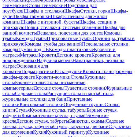
геймерские
Столы геймерские
Подставки для
ноутбуков
Шкафы и стеллажи
Шкафы
Стенки, горки
Шкафы-
купе
Шкафы-гармошки
Шкафы-пеналы для жилой
комнаты
Шкафы с витриной, буфеты
Шкафы, секции в
прихожую
Полки, стеллажи, системы хранения
Шкафы для
ванной комнаты
Вешалки, подставки для зонтов
Комоды,
тумбы
Комоды
Тумбы
Прикроватные тумбы
Обувницы, тумбы в
прихожую
Комоды, тумбы для ванной
Пеленальные столики,
комоды
Тумбы под ТВ
Комоды пластиковые
Кровати и
матрасы
Матрасы
Кровати
Детские кровати
Кроватки для
новорожденных
Надувная мебель
Наматрасники, чехлы на
матрас
Основания для
кроватей
Подматрасники
Раскладушки
Кровати-трансформеры,
шкафы-кровати
Кровати-домики
Столы
Кухонные
столы
Барные столы
Столы письменные,
компьютерные
Детские столы
Туалетные столики
Журнальные
столы
Садовые столы
Растущие столы и парты
Столы,
журнальные столики для бани
Приставные
столики
Консольные столики
Обеденные группы
Столы-
книги
Стулья
Кухонные стулья, табуреты
Барные стулья,
табуреты
Компьютерные кресла, стулья
Геймерские
кресла
Детские стулья, табуреты
Банкетки, скамьи
Садовые
кресла, стулья, табуреты
Стулья, табуреты для бани
Стульчики
для кормления
Кухня
Кухонный гарнитур
Кухонные