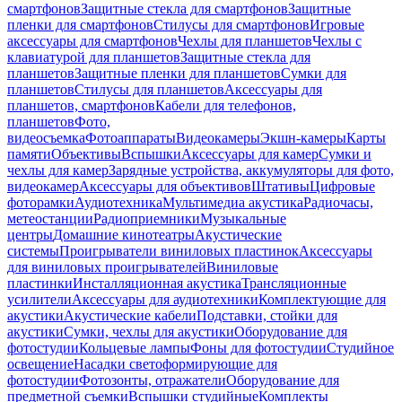
смартфонов
Защитные стекла для смартфонов
Защитные
пленки для смартфонов
Стилусы для смартфонов
Игровые
аксессуары для смартфонов
Чехлы для планшетов
Чехлы с
клавиатурой для планшетов
Защитные стекла для
планшетов
Защитные пленки для планшетов
Сумки для
планшетов
Стилусы для планшетов
Аксессуары для
планшетов, смартфонов
Кабели для телефонов,
планшетов
Фото,
видеосъемка
Фотоаппараты
Видеокамеры
Экшн-камеры
Карты
памяти
Объективы
Вспышки
Аксессуары для камер
Сумки и
чехлы для камер
Зарядные устройства, аккумуляторы для фото,
видеокамер
Аксессуары для объективов
Штативы
Цифровые
фоторамки
Аудиотехника
Мультимедиа акустика
Радиочасы,
метеостанции
Радиоприемники
Музыкальные
центры
Домашние кинотеатры
Акустические
системы
Проигрыватели виниловых пластинок
Аксессуары
для виниловых проигрывателей
Виниловые
пластинки
Инсталляционная акустика
Трансляционные
усилители
Аксессуары для аудиотехники
Комплектующие для
акустики
Акустические кабели
Подставки, стойки для
акустики
Сумки, чехлы для акустики
Оборудование для
фотостудии
Кольцевые лампы
Фоны для фотостудии
Студийное
освещение
Насадки светоформирующие для
фотостудии
Фотозонты, отражатели
Оборудование для
предметной съемки
Вспышки студийные
Комплекты