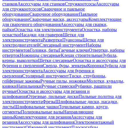
станков
Аксессуары для станков
Стружкоотсосы
Аксессуары
для стружкоотсосов
Сварочное и паяльное
оборудование
Сварочное оборудование
Паяльное
оборудование
Сварочные маски, аксессуары
Комплектующие
для сварочного оборудования
Аксессуары для сварки,
пайки
Оснастка для электроинструмента
Оснастка, наборы
оснастки
Насадки для граверов
Щетки для
электроинструмента
Развертки
Пуансоны
Щетки для
электродвигателей
Слесарный инструмент
Наборы
инструментов
Головки, биты
Гаечные ключи
Отвертки, наборы
отверток
Ножницы слесарные
Клещи строительные
Зубила,
керны, выколотки
Щетки слесарные
Оснастка и аксессуары для
бурения и сверления
Сверла, буры, зенкеры
Коронки
Зубила для
электроинструмента
Аксессуары для бурения и
сверления
Столярный инструмент
Тиски, струбцины,
гейферные зажимы
Ручные пилы, ножовки
Молотки, кувалды,
киянки
Напильники
Ручные стамески
Рубанки, рашпили
ручные
Оснастка и аксессуары для резания и
шлифования
Отрезные, пильные диски
Пильные полотна для
электроинструмента
Фрезы
Шлифовальные диски, насадки,
листы
Шлифовальные чашки
Точильные камни, круги,
сегменты
Полировальные валы
Направляющие
шины
Комплектующие для резания
Аксессуары для
резания
Аксессуары для шлифования
Электромонтажный
инструмент
Обжимной инструмент
Плоскогубцы,