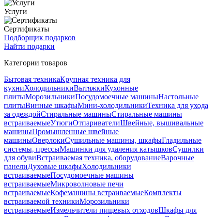
Услуги
Сертификаты
Подборщик подарков
Найти подарки
Категории товаров
Бытовая техника
Крупная техника для
кухни
Холодильники
Вытяжки
Кухонные
плиты
Морозильники
Посудомоечные машины
Настольные
плиты
Винные шкафы
Мини-холодильники
Техника для ухода
за одеждой
Стиральные машины
Стиральные машины
встраиваемые
Утюги
Отпариватели
Швейные, вышивальные
машины
Промышленные швейные
машины
Оверлоки
Сушильные машины, шкафы
Гладильные
системы, прессы
Машинки для удаления катышков
Сушилки
для обуви
Встраиваемая техника, оборудование
Варочные
панели
Духовые шкафы
Холодильники
встраиваемые
Посудомоечные машины
встраиваемые
Микроволновые печи
встраиваемые
Кофемашины встраиваемые
Комплекты
встраиваемой техники
Морозильники
встраиваемые
Измельчители пищевых отходов
Шкафы для