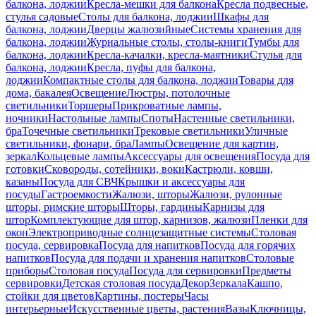
балкона, лоджии
Кресла-мешки для балкона
Кресла подвесные,
стулья садовые
Столы для балкона, лоджии
Шкафы для
балкона, лоджии
Дверцы жалюзийные
Системы хранения для
балкона, лоджии
Журнальные столы, столы-книги
Тумбы для
балкона, лоджии
Кресла-качалки, кресла-маятники
Стулья для
балкона, лоджии
Кресла, пуфы для балкона,
лоджии
Компактные столы для балкона, лоджии
Товары для
дома, бакалея
Освещение
Люстры, потолочные
светильники
Торшеры
Прикроватные лампы,
ночники
Настольные лампы
Споты
Настенные светильники,
бра
Точечные светильники
Трековые светильники
Уличные
светильники, фонари, бра
Лампы
Освещение для картин,
зеркал
Кольцевые лампы
Аксессуары для освещения
Посуда для
готовки
Сковороды, сотейники, воки
Кастрюли, ковши,
казаны
Посуда для СВЧ
Крышки и аксессуары для
посуды
Гастроемкости
Жалюзи, шторы
Жалюзи, рулонные
шторы, римские шторы
Шторы, гардины
Карнизы для
штор
Комплектующие для штор, карнизов, жалюзи
Пленки для
окон
Электроприводные солнцезащитные системы
Столовая
посуда, сервировка
Посуда для напитков
Посуда для горячих
напитков
Посуда для подачи и хранения напитков
Столовые
приборы
Столовая посуда
Посуда для сервировки
Предметы
сервировки
Детская столовая посуда
Декор
Зеркала
Кашпо,
стойки для цветов
Картины, постеры
Часы
интерьерные
Искусственные цветы, растения
Вазы
Ключницы,