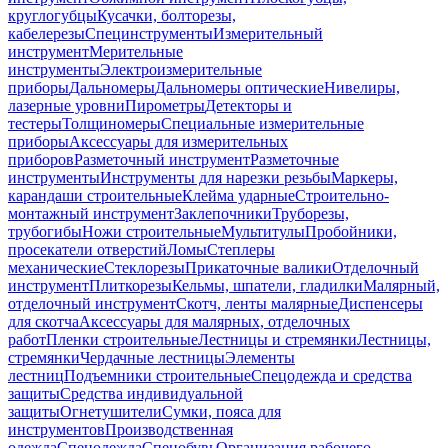
круглогубцы
Кусачки, болторезы,
кабелерезы
Специнструменты
Измерительный
инструмент
Мерительные
инструменты
Электроизмерительные
приборы
Дальномеры
Дальномеры оптические
Нивелиры,
лазерные уровни
Пирометры
Детекторы и
тестеры
Толщиномеры
Специальные измерительные
приборы
Аксессуары для измерительных
приборов
Разметочный инструмент
Разметочные
инструменты
Инструменты для нарезки резьбы
Маркеры,
карандаши строительные
Клейма ударные
Строительно-
монтажный инструмент
Заклепочники
Труборезы,
трубогибы
Ножи строительные
Мультитулы
Пробойники,
просекатели отверстий
Ломы
Степлеры
механические
Стеклорезы
Прикаточные валики
Отделочный
инструмент
Плиткорезы
Кельмы, шпатели, гладилки
Малярный,
отделочный инструмент
Скотч, ленты малярные
Диспенсеры
для скотча
Аксессуары для малярных, отделочных
работ
Пленки строительные
Лестницы и стремянки
Лестницы,
стремянки
Чердачные лестницы
Элементы
лестниц
Подъемники строительные
Спецодежда и средства
защиты
Средства индивидуальной
защиты
Огнетушители
Сумки, пояса для
инструментов
Производственная
одежда
Спецодежда
Спецобувь
Организация рабочего