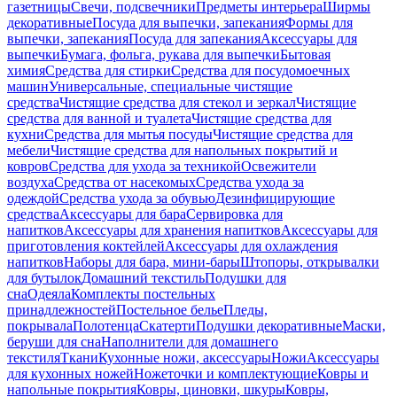
газетницы
Свечи, подсвечники
Предметы интерьера
Ширмы
декоративные
Посуда для выпечки, запекания
Формы для
выпечки, запекания
Посуда для запекания
Аксессуары для
выпечки
Бумага, фольга, рукава для выпечки
Бытовая
химия
Средства для стирки
Средства для посудомоечных
машин
Универсальные, специальные чистящие
средства
Чистящие средства для стекол и зеркал
Чистящие
средства для ванной и туалета
Чистящие средства для
кухни
Средства для мытья посуды
Чистящие средства для
мебели
Чистящие средства для напольных покрытий и
ковров
Средства для ухода за техникой
Освежители
воздуха
Средства от насекомых
Средства ухода за
одеждой
Средства ухода за обувью
Дезинфицирующие
средства
Аксессуары для бара
Сервировка для
напитков
Аксессуары для хранения напитков
Аксессуары для
приготовления коктейлей
Аксессуары для охлаждения
напитков
Наборы для бара, мини-бары
Штопоры, открывалки
для бутылок
Домашний текстиль
Подушки для
сна
Одеяла
Комплекты постельных
принадлежностей
Постельное белье
Пледы,
покрывала
Полотенца
Скатерти
Подушки декоративные
Маски,
беруши для сна
Наполнители для домашнего
текстиля
Ткани
Кухонные ножи, аксессуары
Ножи
Аксессуары
для кухонных ножей
Ножеточки и комплектующие
Ковры и
напольные покрытия
Ковры, циновки, шкуры
Ковры,