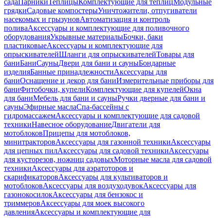
сада
Парники
Теплицы
Комплектующие для теплиц
Модульные
грядки
Садовые компостеры
Уничтожители, отпугиватели
насекомых и грызунов
Автоматизация и контроль
полива
Аксессуары и комплектующие для поливочного
оборудования
Укрывные материалы
Бочки, баки
пластиковые
Аксессуары и комплектующие для
опрыскивателей
Шланги для опрыскивателей
Товары для
бани
Бани
Сауны
Двери для бани и сауны
Бондарные
изделия
Банные принадлежности
Аксессуары для
бани
Оснащение и декор для бани
Измерительные приборы для
бани
Фитобочки, купели
Комплектующие для купелей
Окна
для бани
Мебель для бани и сауны
Ручки дверные для бани и
сауны
Эфирные масла
Спа-бассейны с
гидромассажем
Аксессуары и комплектующие для садовой
техники
Навесное оборудование
Двигатели для
мотоблоков
Прицепы для мотоблоков,
минитракторов
Аксессуары для газонной техники
Аксессуары
для цепных пил
Аксессуары для садовой техники
Аксессуары
для кусторезов, ножниц садовых
Моторные масла для садовой
техники
Аксессуары для аэратоторов и
скарификаторов
Аксессуары для культиваторов и
мотоблоков
Аксессуары для воздуходувок
Аксессуары для
газонокосилок
Аксессуары для бензокос и
триммеров
Аксессуары для моек высокого
давления
Аксессуары и комплектующие для