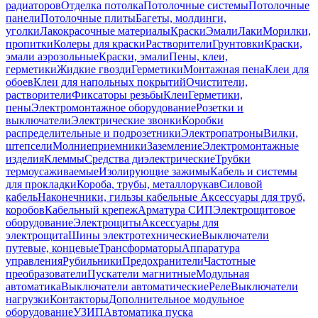
радиаторов
Отделка потолка
Потолочные системы
Потолочные
панели
Потолочные плиты
Багеты, молдинги,
уголки
Лакокрасочные материалы
Краски
Эмали
Лаки
Морилки,
пропитки
Колеры для краски
Растворители
Грунтовки
Краски,
эмали аэрозольные
Краски, эмали
Пены, клеи,
герметики
Жидкие гвозди
Герметики
Монтажная пена
Клеи для
обоев
Клеи для напольных покрытий
Очистители,
растворители
Фиксаторы резьбы
Клеи
Герметики,
пены
Электромонтажное оборудование
Розетки и
выключатели
Электрические звонки
Коробки
распределительные и подрозетники
Электропатроны
Вилки,
штепсели
Молниеприемники
Заземление
Электромонтажные
изделия
Клеммы
Средства диэлектрические
Трубки
термоусаживаемые
Изолирующие зажимы
Кабель и системы
для прокладки
Короба, трубы, металлорукав
Силовой
кабель
Наконечники, гильзы кабельные
Аксессуары для труб,
коробов
Кабельный крепеж
Арматура СИП
Электрощитовое
оборудование
Электрощиты
Аксессуары для
электрощита
Шины электротехнические
Выключатели
путевые, концевые
Трансформаторы
Аппаратура
управления
Рубильники
Предохранители
Частотные
преобразователи
Пускатели магнитные
Модульная
автоматика
Выключатели автоматические
Реле
Выключатели
нагрузки
Контакторы
Дополнительное модульное
оборудование
УЗИП
Автоматика пуска