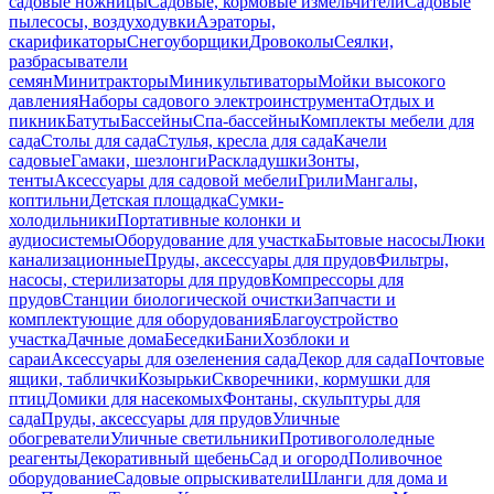
садовые ножницы
Садовые, кормовые измельчители
Садовые
пылесосы, воздуходувки
Аэраторы,
скарификаторы
Снегоуборщики
Дровоколы
Сеялки,
разбрасыватели
семян
Минитракторы
Миникультиваторы
Мойки высокого
давления
Наборы садового электроинструмента
Отдых и
пикник
Батуты
Бассейны
Спа-бассейны
Комплекты мебели для
сада
Столы для сада
Стулья, кресла для сада
Качели
садовые
Гамаки, шезлонги
Раскладушки
Зонты,
тенты
Аксессуары для садовой мебели
Грили
Мангалы,
коптильни
Детская площадка
Сумки-
холодильники
Портативные колонки и
аудиосистемы
Оборудование для участка
Бытовые насосы
Люки
канализационные
Пруды, аксессуары для прудов
Фильтры,
насосы, стерилизаторы для прудов
Компрессоры для
прудов
Станции биологической очистки
Запчасти и
комплектующие для оборудования
Благоустройство
участка
Дачные дома
Беседки
Бани
Хозблоки и
сараи
Аксессуары для озеленения сада
Декор для сада
Почтовые
ящики, таблички
Козырьки
Скворечники, кормушки для
птиц
Домики для насекомых
Фонтаны, скульптуры для
сада
Пруды, аксессуары для прудов
Уличные
обогреватели
Уличные светильники
Противогололедные
реагенты
Декоративный щебень
Сад и огород
Поливочное
оборудование
Садовые опрыскиватели
Шланги для дома и