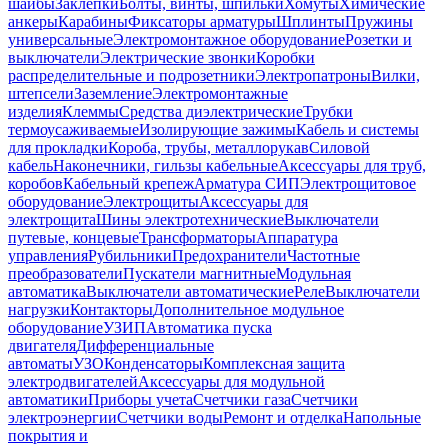
шайбы
Заклепки
Болты, винты, шпильки
Хомуты
Химические
анкеры
Карабины
Фиксаторы арматуры
Шплинты
Пружины
универсальные
Электромонтажное оборудование
Розетки и
выключатели
Электрические звонки
Коробки
распределительные и подрозетники
Электропатроны
Вилки,
штепсели
Заземление
Электромонтажные
изделия
Клеммы
Средства диэлектрические
Трубки
термоусаживаемые
Изолирующие зажимы
Кабель и системы
для прокладки
Короба, трубы, металлорукав
Силовой
кабель
Наконечники, гильзы кабельные
Аксессуары для труб,
коробов
Кабельный крепеж
Арматура СИП
Электрощитовое
оборудование
Электрощиты
Аксессуары для
электрощита
Шины электротехнические
Выключатели
путевые, концевые
Трансформаторы
Аппаратура
управления
Рубильники
Предохранители
Частотные
преобразователи
Пускатели магнитные
Модульная
автоматика
Выключатели автоматические
Реле
Выключатели
нагрузки
Контакторы
Дополнительное модульное
оборудование
УЗИП
Автоматика пуска
двигателя
Дифференциальные
автоматы
УЗО
Конденсаторы
Комплексная защита
электродвигателей
Аксессуары для модульной
автоматики
Приборы учета
Счетчики газа
Счетчики
электроэнергии
Счетчики воды
Ремонт и отделка
Напольные
покрытия и