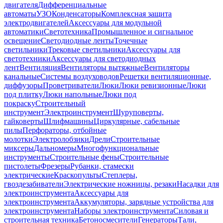
двигателя
Дифференциальные
автоматы
УЗО
Конденсаторы
Комплексная защита
электродвигателей
Аксессуары для модульной
автоматики
Светотехника
Промышленное и сигнальное
освещение
Светодиодные ленты
Точечные
светильники
Трековые светильники
Аксессуары для
светотехники
Аксессуары для светодиодных
лент
Вентиляция
Вентиляторы вытяжные
Вентиляторы
канальные
Системы воздуховодов
Решетки вентиляционные,
диффузоры
Проветриватели
Люки
Люки ревизионные
Люки
под плитку
Люки напольные
Люки под
покраску
Строительный
инструмент
Электроинструмент
Шуруповерты,
гайковерты
Шлифмашины
Циркулярные, сабельные
пилы
Перфораторы, отбойные
молотки
Электролобзики
Дрели
Строительные
миксеры
Дальномеры
Многофункциональные
инструменты
Строительные фены
Строительные
пистолеты
Фрезеры
Рубанки, стамески
электрические
Краскопульты
Степлеры,
гвоздезабиватели
Электрические ножницы, резаки
Насадки для
электроинструмента
Аксессуары для
электроинструмента
Аккумуляторы, зарядные устройства для
электроинструмента
Наборы электроинструмента
Силовая и
строительная техника
Бетоносмесители
Генераторы
Тали,