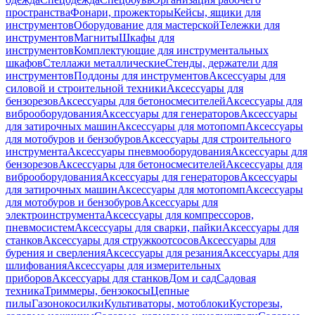
пространства
Фонари, прожекторы
Кейсы, ящики для
инструментов
Оборудование для мастерской
Тележки для
инструментов
Магниты
Шкафы для
инструментов
Комплектующие для инструментальных
шкафов
Стеллажи металлические
Стенды, держатели для
инструментов
Поддоны для инструментов
Аксессуары для
силовой и строительной техники
Аксессуары для
бензорезов
Аксессуары для бетоносмесителей
Аксессуары для
виброоборудования
Аксессуары для генераторов
Аксессуары
для затирочных машин
Аксессуары для мотопомп
Аксессуары
для мотобуров и бензобуров
Аксессуары для строительного
инструмента
Аксессуары пневмооборудования
Аксессуары для
бензорезов
Аксессуары для бетоносмесителей
Аксессуары для
виброоборудования
Аксессуары для генераторов
Аксессуары
для затирочных машин
Аксессуары для мотопомп
Аксессуары
для мотобуров и бензобуров
Аксессуары для
электроинструмента
Аксессуары для компрессоров,
пневмосистем
Аксессуары для сварки, пайки
Аксессуары для
станков
Аксессуары для стружкоотсосов
Аксессуары для
бурения и сверления
Аксессуары для резания
Аксессуары для
шлифования
Аксессуары для измерительных
приборов
Аксессуары для станков
Дом и сад
Садовая
техника
Триммеры, бензокосы
Цепные
пилы
Газонокосилки
Культиваторы, мотоблоки
Кусторезы,