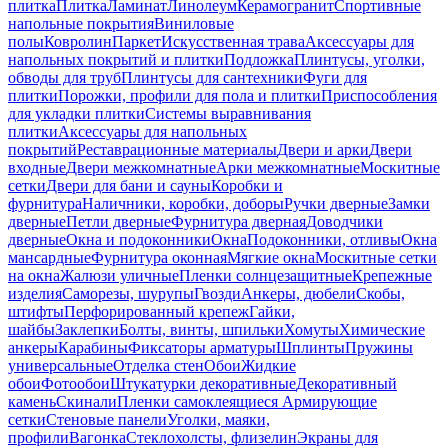
плитка
Плитка
Ламинат
Линолеум
Керамогранит
Спортивные
напольные покрытия
Виниловые
полы
Ковролин
Паркет
Искусственная трава
Аксессуары для
напольных покрытий и плитки
Подложка
Плинтусы, уголки,
обводы для труб
Плинтусы для сантехники
Фуги для
плитки
Порожки, профили для пола и плитки
Приспособления
для укладки плитки
Системы выравнивания
плитки
Аксессуары для напольных
покрытий
Реставрационные материалы
Двери и арки
Двери
входные
Двери межкомнатные
Арки межкомнатные
Москитные
сетки
Двери для бани и сауны
Коробки и
фурнитура
Наличники, коробки, доборы
Ручки дверные
Замки
дверные
Петли дверные
Фурнитура дверная
Доводчики
дверные
Окна и подоконники
Окна
Подоконники, отливы
Окна
мансардные
Фурнитура оконная
Мягкие окна
Москитные сетки
на окна
Жалюзи уличные
Пленки солнцезащитные
Крепежные
изделия
Саморезы, шурупы
Гвозди
Анкеры, дюбели
Скобы,
штифты
Перфорированный крепеж
Гайки,
шайбы
Заклепки
Болты, винты, шпильки
Хомуты
Химические
анкеры
Карабины
Фиксаторы арматуры
Шплинты
Пружины
универсальные
Отделка стен
Обои
Жидкие
обои
Фотообои
Штукатурки декоративные
Декоративный
камень
Скинали
Пленки самоклеящиеся
Армирующие
сетки
Стеновые панели
Уголки, маяки,
профили
Вагонка
Стеклохолсты, флизелин
Экраны для