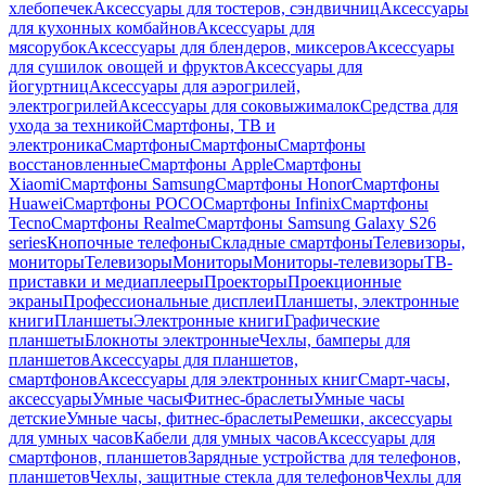
хлебопечек
Аксессуары для тостеров, сэндвичниц
Аксессуары
для кухонных комбайнов
Аксессуары для
мясорубок
Аксессуары для блендеров, миксеров
Аксессуары
для сушилок овощей и фруктов
Аксессуары для
йогуртниц
Аксессуары для аэрогрилей,
электрогрилей
Аксессуары для соковыжималок
Средства для
ухода за техникой
Смартфоны, ТВ и
электроника
Смартфоны
Смартфоны
Смартфоны
восстановленные
Смартфоны Apple
Смартфоны
Xiaomi
Смартфоны Samsung
Смартфоны Honor
Смартфоны
Huawei
Смартфоны POCO
Смартфоны Infinix
Смартфоны
Tecno
Смартфоны Realme
Смартфоны Samsung Galaxy S26
series
Кнопочные телефоны
Складные смартфоны
Телевизоры,
мониторы
Телевизоры
Мониторы
Мониторы-телевизоры
ТВ-
приставки и медиаплееры
Проекторы
Проекционные
экраны
Профессиональные дисплеи
Планшеты, электронные
книги
Планшеты
Электронные книги
Графические
планшеты
Блокноты электронные
Чехлы, бамперы для
планшетов
Аксессуары для планшетов,
смартфонов
Аксессуары для электронных книг
Смарт-часы,
аксессуары
Умные часы
Фитнес-браслеты
Умные часы
детские
Умные часы, фитнес-браслеты
Ремешки, аксессуары
для умных часов
Кабели для умных часов
Аксессуары для
смартфонов, планшетов
Зарядные устройства для телефонов,
планшетов
Чехлы, защитные стекла для телефонов
Чехлы для