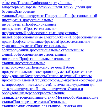
тельферы
Такелаж
Виброплиты, глубинные
вибраторы
Бензорезы, резчики швов
Стойки, дрели для
бурения
Затирочные
машины
Гидроинструмент
Погрузчики
Профессиональный
инструмент
Профессиональные
шуруповерты
Профессиональные
шлифмашины
Профессиональные
перфораторы
Профессиональные циркулярные
пилы
Профессиональные электролобзики
Профессиональные
дрели
Профессиональные фрезеры
Профессиональные
мультиинструменты
Профессиональные
электрорубанки
Профессиональные строительные
фены
Профессиональные строительные
пистолеты
Профессиональные точильные
станки
Профессиональные
электроножницы
Пневмоинструмент
Наборы
профессионального электроинструмента
Строительное
оборудование
Компрессоры
Тепловые пушки
Пылесосы
профессиональные
Стружкоотсосы
Домкраты
Аксессуары для
компрессоров, пневмосистем
Системы пылеудаления для
электроинструмента
Пневмоинструмент
Станки и
оборудование
Деревообрабатывающие
станки
Ленточнопильные станки
Металлообрабатывающие
станки
Плиткорезные станки
Точильные
станки
Комплектующие для станков
Оснастка для