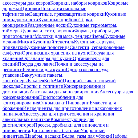
аксессуары для ковров
Коврики, наборы ковриков
Ковровые
дорожки
Циновки
Покрытия напольные
тафтинговые
Защитные, грязезащитные коврики
Кухонные
принадлежности
Кухонные приборы
Терки,
овощерезки
Разделочные доски
Кухонные термометры,
таймеры
Дуршлаги, сита, воронки
Формы, приборы для
приготовления
Молотки для мяса, тендерайзеры
Кухонные
мелочи
Миски
Кухонный текстиль
Кухонные фартуки,
прихватки
Кухонные полотенца
Скатерти, сервировочные
салфетки
Организация хранения на кухне
Посуда для
хранения
Органайзеры для кухни
Органайзеры для
специй
Посуда для ланча
Полки и аксессуары на
рейлинги
Рейлинги для кухни
Одноразовая посуда,
упаковка
Вакуумные пакеты,
контейнеры
Бакалея
Кофе
Чай
Цикорий, какао, горячий
шоколад
Сиропы и топпинги
Консервирование и
дистилляция
Автоклавы для консервирования
Аксессуары для
консервирования
Приспособления для
консервирования
Открывалки
Пивоварни
Емкости для
брожения
Ингредиенты для приготовления алкогольных
напитков
Аксессуары для приготовления и хранения
алкогольных напитков
Комплектующие для
дистилляторов
Прессы, дробилки для виноделия и
пивоварения
Дистилляторы бытовые
Уборочный
инвентарь
Швабры, насадки
Ведра, тазы для уборки
Наборы