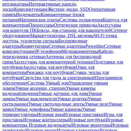
репликаторы
Интерактивные панели,
доски
Комплектующие
Жесткие диски, SSD
Оперативная
память
Видеокарты
Компьютерные блоки
питания
Материнские платы
Системы охлаждения
Корпуса для
компьютеров
Процессоры
Оптические приводы
Аксессуары
для корпусов ПК
Боксы, док-станции для накопителей
Сетевое
оборудование
Маршрутизаторы, DSL-модемы
Wi-Fi точки
доступа, усилители сигнала
Беспроводные
адаптеры
Коммутаторы
Сетевые адаптеры
Powerline
Сетевые
комплектующие
IP-телефония
Медиаконвертеры
Кабели,
переходники сетевые
Антенны для беспроводной
связи
Аксессуары для компьютерной техники
Подставки для
ноутбуков
Аксессуары для ноутбуков
Очки для
компьютера
Рюкзаки для ноутбуков
Сумки, чехлы для
ноутбуков
Средства для ухода за электроникой
Программное
обеспечение
Система Умный дом
Управление умным
домом
Умные колонки, станции
Умные камеры
видеонаблюдения
Умные датчики для дома
Умные
лампы
Умные выключатели
Умные розетки
Умные
светильники
Умные светодиодные ленты
Умные реле
Умные
замки
Умные домофоны
Умные карнизы
Умные
терморегуляторы
Игровая зона
Игровые приставки
Игры для
приставок
Игровые контроллеры
Игровые ноутбуки
Игровые
компьютеры
Игровые видеокарты
Игровые мониторы
Игровые
телевизоры
Игровые мыши
Игровые клавиатуры
Игровые