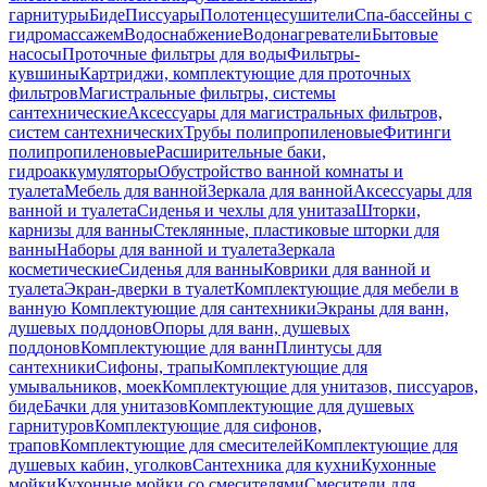
гарнитуры
Биде
Писсуары
Полотенцесушители
Спа-бассейны с
гидромассажем
Водоснабжение
Водонагреватели
Бытовые
насосы
Проточные фильтры для воды
Фильтры-
кувшины
Картриджи, комплектующие для проточных
фильтров
Магистральные фильтры, системы
сантехнические
Аксессуары для магистральных фильтров,
систем сантехнических
Трубы полипропиленовые
Фитинги
полипропиленовые
Расширительные баки,
гидроаккумуляторы
Обустройство ванной комнаты и
туалета
Мебель для ванной
Зеркала для ванной
Аксессуары для
ванной и туалета
Сиденья и чехлы для унитаза
Шторки,
карнизы для ванны
Стеклянные, пластиковые шторки для
ванны
Наборы для ванной и туалета
Зеркала
косметические
Сиденья для ванны
Коврики для ванной и
туалета
Экран-дверки в туалет
Комплектующие для мебели в
ванную
Комплектующие для сантехники
Экраны для ванн,
душевых поддонов
Опоры для ванн, душевых
поддонов
Комплектующие для ванн
Плинтусы для
сантехники
Сифоны, трапы
Комплектующие для
умывальников, моек
Комплектующие для унитазов, писсуаров,
биде
Бачки для унитазов
Комплектующие для душевых
гарнитуров
Комплектующие для сифонов,
трапов
Комплектующие для смесителей
Комплектующие для
душевых кабин, уголков
Сантехника для кухни
Кухонные
мойки
Кухонные мойки со смесителями
Смесители для