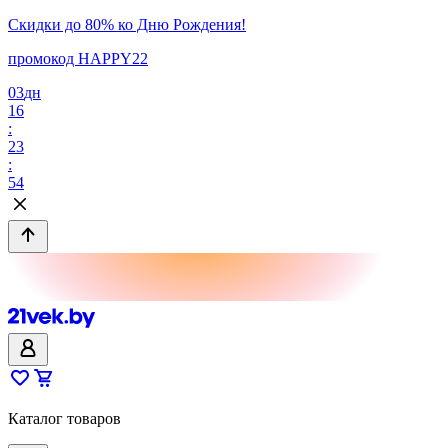
Скидки до 80% ко Дню Рождения!
промокод HAPPY22
03
дн
16
:
23
:
54
Каталог товаров