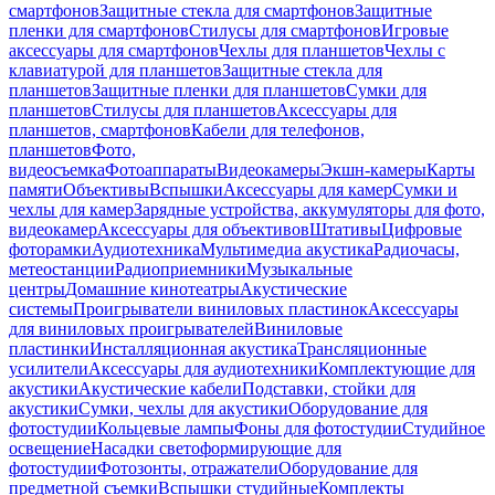
смартфонов
Защитные стекла для смартфонов
Защитные
пленки для смартфонов
Стилусы для смартфонов
Игровые
аксессуары для смартфонов
Чехлы для планшетов
Чехлы с
клавиатурой для планшетов
Защитные стекла для
планшетов
Защитные пленки для планшетов
Сумки для
планшетов
Стилусы для планшетов
Аксессуары для
планшетов, смартфонов
Кабели для телефонов,
планшетов
Фото,
видеосъемка
Фотоаппараты
Видеокамеры
Экшн-камеры
Карты
памяти
Объективы
Вспышки
Аксессуары для камер
Сумки и
чехлы для камер
Зарядные устройства, аккумуляторы для фото,
видеокамер
Аксессуары для объективов
Штативы
Цифровые
фоторамки
Аудиотехника
Мультимедиа акустика
Радиочасы,
метеостанции
Радиоприемники
Музыкальные
центры
Домашние кинотеатры
Акустические
системы
Проигрыватели виниловых пластинок
Аксессуары
для виниловых проигрывателей
Виниловые
пластинки
Инсталляционная акустика
Трансляционные
усилители
Аксессуары для аудиотехники
Комплектующие для
акустики
Акустические кабели
Подставки, стойки для
акустики
Сумки, чехлы для акустики
Оборудование для
фотостудии
Кольцевые лампы
Фоны для фотостудии
Студийное
освещение
Насадки светоформирующие для
фотостудии
Фотозонты, отражатели
Оборудование для
предметной съемки
Вспышки студийные
Комплекты