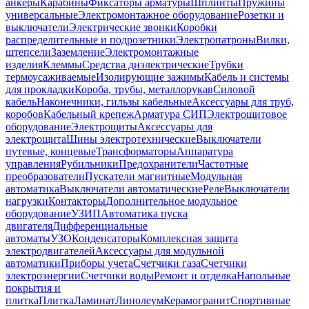
анкеры
Карабины
Фиксаторы арматуры
Шплинты
Пружины
универсальные
Электромонтажное оборудование
Розетки и
выключатели
Электрические звонки
Коробки
распределительные и подрозетники
Электропатроны
Вилки,
штепсели
Заземление
Электромонтажные
изделия
Клеммы
Средства диэлектрические
Трубки
термоусаживаемые
Изолирующие зажимы
Кабель и системы
для прокладки
Короба, трубы, металлорукав
Силовой
кабель
Наконечники, гильзы кабельные
Аксессуары для труб,
коробов
Кабельный крепеж
Арматура СИП
Электрощитовое
оборудование
Электрощиты
Аксессуары для
электрощита
Шины электротехнические
Выключатели
путевые, концевые
Трансформаторы
Аппаратура
управления
Рубильники
Предохранители
Частотные
преобразователи
Пускатели магнитные
Модульная
автоматика
Выключатели автоматические
Реле
Выключатели
нагрузки
Контакторы
Дополнительное модульное
оборудование
УЗИП
Автоматика пуска
двигателя
Дифференциальные
автоматы
УЗО
Конденсаторы
Комплексная защита
электродвигателей
Аксессуары для модульной
автоматики
Приборы учета
Счетчики газа
Счетчики
электроэнергии
Счетчики воды
Ремонт и отделка
Напольные
покрытия и
плитка
Плитка
Ламинат
Линолеум
Керамогранит
Спортивные