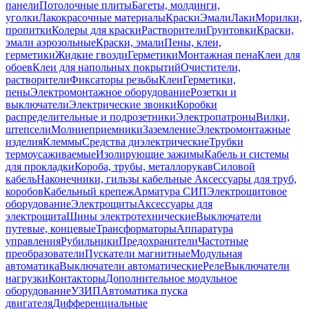
панели
Потолочные плиты
Багеты, молдинги,
уголки
Лакокрасочные материалы
Краски
Эмали
Лаки
Морилки,
пропитки
Колеры для краски
Растворители
Грунтовки
Краски,
эмали аэрозольные
Краски, эмали
Пены, клеи,
герметики
Жидкие гвозди
Герметики
Монтажная пена
Клеи для
обоев
Клеи для напольных покрытий
Очистители,
растворители
Фиксаторы резьбы
Клеи
Герметики,
пены
Электромонтажное оборудование
Розетки и
выключатели
Электрические звонки
Коробки
распределительные и подрозетники
Электропатроны
Вилки,
штепсели
Молниеприемники
Заземление
Электромонтажные
изделия
Клеммы
Средства диэлектрические
Трубки
термоусаживаемые
Изолирующие зажимы
Кабель и системы
для прокладки
Короба, трубы, металлорукав
Силовой
кабель
Наконечники, гильзы кабельные
Аксессуары для труб,
коробов
Кабельный крепеж
Арматура СИП
Электрощитовое
оборудование
Электрощиты
Аксессуары для
электрощита
Шины электротехнические
Выключатели
путевые, концевые
Трансформаторы
Аппаратура
управления
Рубильники
Предохранители
Частотные
преобразователи
Пускатели магнитные
Модульная
автоматика
Выключатели автоматические
Реле
Выключатели
нагрузки
Контакторы
Дополнительное модульное
оборудование
УЗИП
Автоматика пуска
двигателя
Дифференциальные