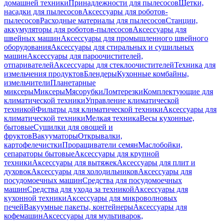
домашней техники
Принадлежности для пылесосов
Щетки,
насадки для пылесосов
Аксессуары для роботов-
пылесосов
Расходные материалы для пылесосов
Станции,
аккумуляторы для роботов-пылесосов
Аксессуары для
швейных машин
Аксессуары для промышленного швейного
оборудования
Аксессуары для стиральных и сушильных
машин
Аксессуары для пароочистителей,
отпаривателей
Аксессуары для стеклоочистителей
Техника для
измельчения продуктов
Блендеры
Кухонные комбайны,
измельчители
Планетарные
миксеры
Миксеры
Мясорубки
Ломтерезки
Комплектующие для
климатической техники
Управление климатической
техникой
Фильтры для климатической техники
Аксессуары для
климатической техники
Мелкая техника
Весы кухонные,
бытовые
Сушилки для овощей и
фруктов
Вакууматоры
Открывалки,
картофелечистки
Проращиватели семян
Маслобойки,
сепараторы бытовые
Аксессуары для крупной
техники
Аксессуары для вытяжек
Аксессуары для плит и
духовок
Аксессуары для холодильников
Аксессуары для
посудомоечных машин
Средства для посудомоечных
машин
Средства для ухода за техникой
Аксессуары для
кухонной техники
Аксессуары для микроволновых
печей
Вакуумные пакеты, контейнеры
Аксессуары для
кофемашин
Аксессуары для мультиварок,