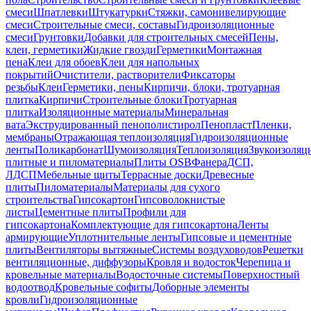
смеси
Шпатлевки
Штукатурки
Стяжки, самонивелирующие
смеси
Строительные смеси, составы
Гидроизоляционные
смеси
Грунтовки
Добавки для строительных смесей
Пены,
клеи, герметики
Жидкие гвозди
Герметики
Монтажная
пена
Клеи для обоев
Клеи для напольных
покрытий
Очистители, растворители
Фиксаторы
резьбы
Клеи
Герметики, пены
Кирпичи, блоки, тротуарная
плитка
Кирпичи
Строительные блоки
Тротуарная
плитка
Изоляционные материалы
Минеральная
вата
Экструдированный пенополистирол
Пенопласт
Пленки,
мембраны
Отражающая теплоизоляция
Гидроизоляционные
ленты
Поликарбонат
Шумоизоляция
Теплоизоляция
Звукоизоляц
плитные и пиломатериалы
Плиты OSB
Фанера
ДСП,
ЛДСП
Мебельные щиты
Террасные доски
Древесные
плиты
Пиломатериалы
Материалы для сухого
строительства
Гипсокартон
Гипсоволокнистые
листы
Цементные плиты
Профили для
гипсокартона
Комплектующие для гипсокартона
Ленты
армирующие
Уплотнительные ленты
Гипсовые и цементные
плиты
Вентиляторы вытяжные
Системы воздуховодов
Решетки
вентиляционные, диффузоры
Кровля и водосток
Черепица и
кровельные материалы
Водосточные системы
Поверхностный
водоотвод
Кровельные софиты
Доборные элементы
кровли
Гидроизоляционные