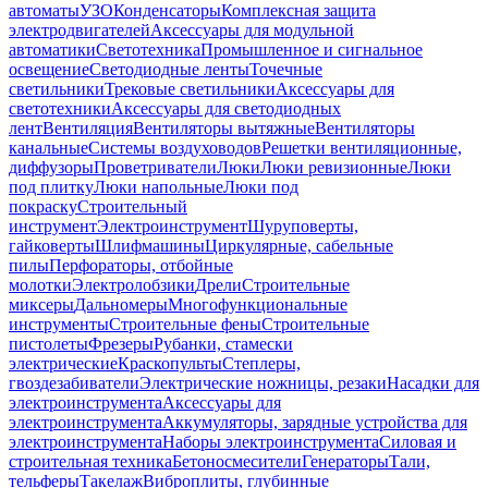
автоматы
УЗО
Конденсаторы
Комплексная защита
электродвигателей
Аксессуары для модульной
автоматики
Светотехника
Промышленное и сигнальное
освещение
Светодиодные ленты
Точечные
светильники
Трековые светильники
Аксессуары для
светотехники
Аксессуары для светодиодных
лент
Вентиляция
Вентиляторы вытяжные
Вентиляторы
канальные
Системы воздуховодов
Решетки вентиляционные,
диффузоры
Проветриватели
Люки
Люки ревизионные
Люки
под плитку
Люки напольные
Люки под
покраску
Строительный
инструмент
Электроинструмент
Шуруповерты,
гайковерты
Шлифмашины
Циркулярные, сабельные
пилы
Перфораторы, отбойные
молотки
Электролобзики
Дрели
Строительные
миксеры
Дальномеры
Многофункциональные
инструменты
Строительные фены
Строительные
пистолеты
Фрезеры
Рубанки, стамески
электрические
Краскопульты
Степлеры,
гвоздезабиватели
Электрические ножницы, резаки
Насадки для
электроинструмента
Аксессуары для
электроинструмента
Аккумуляторы, зарядные устройства для
электроинструмента
Наборы электроинструмента
Силовая и
строительная техника
Бетоносмесители
Генераторы
Тали,
тельферы
Такелаж
Виброплиты, глубинные