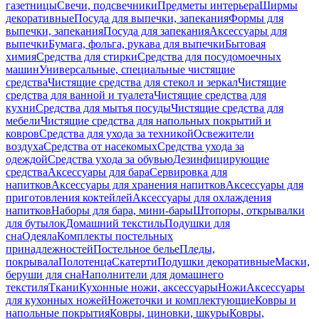
газетницы
Свечи, подсвечники
Предметы интерьера
Ширмы
декоративные
Посуда для выпечки, запекания
Формы для
выпечки, запекания
Посуда для запекания
Аксессуары для
выпечки
Бумага, фольга, рукава для выпечки
Бытовая
химия
Средства для стирки
Средства для посудомоечных
машин
Универсальные, специальные чистящие
средства
Чистящие средства для стекол и зеркал
Чистящие
средства для ванной и туалета
Чистящие средства для
кухни
Средства для мытья посуды
Чистящие средства для
мебели
Чистящие средства для напольных покрытий и
ковров
Средства для ухода за техникой
Освежители
воздуха
Средства от насекомых
Средства ухода за
одеждой
Средства ухода за обувью
Дезинфицирующие
средства
Аксессуары для бара
Сервировка для
напитков
Аксессуары для хранения напитков
Аксессуары для
приготовления коктейлей
Аксессуары для охлаждения
напитков
Наборы для бара, мини-бары
Штопоры, открывалки
для бутылок
Домашний текстиль
Подушки для
сна
Одеяла
Комплекты постельных
принадлежностей
Постельное белье
Пледы,
покрывала
Полотенца
Скатерти
Подушки декоративные
Маски,
беруши для сна
Наполнители для домашнего
текстиля
Ткани
Кухонные ножи, аксессуары
Ножи
Аксессуары
для кухонных ножей
Ножеточки и комплектующие
Ковры и
напольные покрытия
Ковры, циновки, шкуры
Ковры,