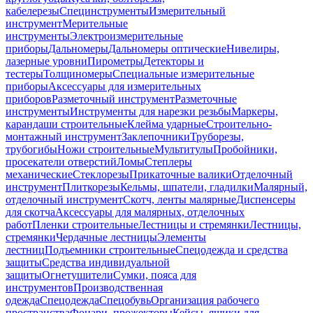
кабелерезы
Специнструменты
Измерительный
инструмент
Мерительные
инструменты
Электроизмерительные
приборы
Дальномеры
Дальномеры оптические
Нивелиры,
лазерные уровни
Пирометры
Детекторы и
тестеры
Толщиномеры
Специальные измерительные
приборы
Аксессуары для измерительных
приборов
Разметочный инструмент
Разметочные
инструменты
Инструменты для нарезки резьбы
Маркеры,
карандаши строительные
Клейма ударные
Строительно-
монтажный инструмент
Заклепочники
Труборезы,
трубогибы
Ножи строительные
Мультитулы
Пробойники,
просекатели отверстий
Ломы
Степлеры
механические
Стеклорезы
Прикаточные валики
Отделочный
инструмент
Плиткорезы
Кельмы, шпатели, гладилки
Малярный,
отделочный инструмент
Скотч, ленты малярные
Диспенсеры
для скотча
Аксессуары для малярных, отделочных
работ
Пленки строительные
Лестницы и стремянки
Лестницы,
стремянки
Чердачные лестницы
Элементы
лестниц
Подъемники строительные
Спецодежда и средства
защиты
Средства индивидуальной
защиты
Огнетушители
Сумки, пояса для
инструментов
Производственная
одежда
Спецодежда
Спецобувь
Организация рабочего
пространства
Фонари, прожекторы
Кейсы, ящики для