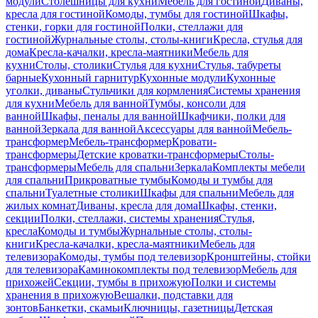
модули
Столешницы для кухни
Мебель для гостиной
Диваны,
кресла для гостиной
Комоды, тумбы для гостиной
Шкафы,
стенки, горки для гостиной
Полки, стеллажи для
гостиной
Журнальные столы, столы-книги
Кресла, стулья для
дома
Кресла-качалки, кресла-маятники
Мебель для
кухни
Столы, столики
Стулья для кухни
Стулья, табуреты
барные
Кухонный гарнитур
Кухонные модули
Кухонные
уголки, диваны
Стульчики для кормления
Системы хранения
для кухни
Мебель для ванной
Тумбы, консоли для
ванной
Шкафы, пеналы для ванной
Шкафчики, полки для
ванной
Зеркала для ванной
Аксессуары для ванной
Мебель-
трансформер
Мебель-трансформер
Кровати-
трансформеры
Детские кроватки-трансформеры
Столы-
трансформеры
Мебель для спальни
Зеркала
Комплекты мебели
для спальни
Прикроватные тумбы
Комоды и тумбы для
спальни
Туалетные столики
Шкафы для спальни
Мебель для
жилых комнат
Диваны, кресла для дома
Шкафы, стенки,
секции
Полки, стеллажи, системы хранения
Стулья,
кресла
Комоды и тумбы
Журнальные столы, столы-
книги
Кресла-качалки, кресла-маятники
Мебель для
телевизора
Комоды, тумбы под телевизор
Кронштейны, стойки
для телевизора
Каминокомплекты под телевизор
Мебель для
прихожей
Секции, тумбы в прихожую
Полки и системы
хранения в прихожую
Вешалки, подставки для
зонтов
Банкетки, скамьи
Ключницы, газетницы
Детская