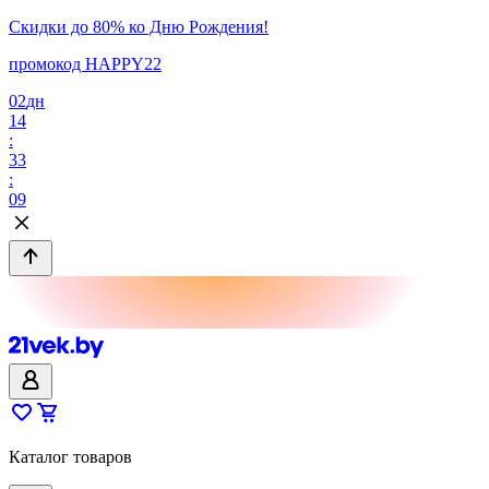
Скидки до 80% ко Дню Рождения!
промокод HAPPY22
02
дн
14
:
33
:
09
Каталог товаров