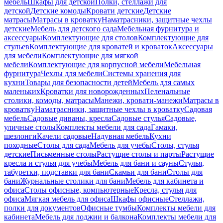
мебель
Шкафы для детской
Полки, стеллажи для
детской
Детские комоды
Кровати детские
Детские
матрасы
Матрасы в кроватку
Наматрасники, защитные чехлы
детские
Мебель для детского сада
Мебельная фурнитура и
аксессуары
Комплектующие для столов
Комплектующие для
стульев
Комплектующие для кроватей и кроваток
Аксессуары
для мебели
Комплектующие для мягкой
мебели
Комплектующие для корпусной мебели
Мебельная
фурнитура
Чехлы для мебели
Системы хранения для
кухни
Товары для безопасности детей
Мебель для самых
маленьких
Кроватки для новорожденных
Пеленальные
столики, комоды, матрасы
Манежи, кровати-манежи
Матрасы в
кроватку
Наматрасники, защитные чехлы в кроватку
Садовая
мебель
Садовые диваны, кресла
Садовые стулья
Садовые,
уличные столы
Комплекты мебели для сада
Гамаки,
шезлонги
Качели садовые
Надувная мебель
Кухни
походные
Столы для сада
Мебель для учебы
Столы, стулья
детские
Письменные столы
Растущие столы и парты
Растущие
кресла и стулья для учебы
Мебель для бани и сауны
Стулья,
табуретки, подставки для бани
Скамьи для бани
Столы для
бани
Журнальные столики для бани
Мебель для кабинета и
офиса
Столы офисные, компьютерные
Кресла, стулья для
офиса
Мягкая мебель для офиса
Шкафы офисные
Стеллажи,
полки для документов
Офисные тумбы
Комплекты мебели для
кабинета
Мебель для лоджии и балкона
Комплекты мебели для