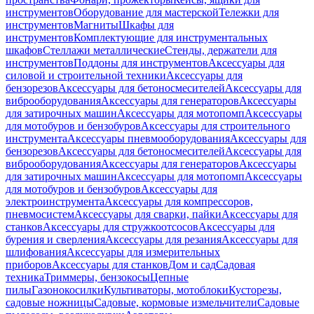
инструментов
Оборудование для мастерской
Тележки для
инструментов
Магниты
Шкафы для
инструментов
Комплектующие для инструментальных
шкафов
Стеллажи металлические
Стенды, держатели для
инструментов
Поддоны для инструментов
Аксессуары для
силовой и строительной техники
Аксессуары для
бензорезов
Аксессуары для бетоносмесителей
Аксессуары для
виброоборудования
Аксессуары для генераторов
Аксессуары
для затирочных машин
Аксессуары для мотопомп
Аксессуары
для мотобуров и бензобуров
Аксессуары для строительного
инструмента
Аксессуары пневмооборудования
Аксессуары для
бензорезов
Аксессуары для бетоносмесителей
Аксессуары для
виброоборудования
Аксессуары для генераторов
Аксессуары
для затирочных машин
Аксессуары для мотопомп
Аксессуары
для мотобуров и бензобуров
Аксессуары для
электроинструмента
Аксессуары для компрессоров,
пневмосистем
Аксессуары для сварки, пайки
Аксессуары для
станков
Аксессуары для стружкоотсосов
Аксессуары для
бурения и сверления
Аксессуары для резания
Аксессуары для
шлифования
Аксессуары для измерительных
приборов
Аксессуары для станков
Дом и сад
Садовая
техника
Триммеры, бензокосы
Цепные
пилы
Газонокосилки
Культиваторы, мотоблоки
Кусторезы,
садовые ножницы
Садовые, кормовые измельчители
Садовые