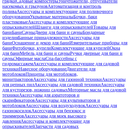
грядки
Садовые компостеры
Уничтожители, отпугиватели
насекомых и грызунов
Автоматизация и контроль
полива
Аксессуары и комплектующие для поливочного
оборудования
Укрывные материалы
Бочки, баки
пластиковые
Аксессуары и комплектующие для
опрыскивателей
Шланги для опрыскивателей
Товары для
бани
Бани
Сауны
Двери для бани и сауны
Бондарные
изделия
Банные принадлежности
Аксессуары для
бани
Оснащение и декор для бани
Измерительные приборы для
бани
Фитобочки, купели
Комплектующие для купелей
Окна
для бани
Мебель для бани и сауны
Ручки дверные для бани и
сауны
Эфирные масла
Спа-бассейны с
гидромассажем
Аксессуары и комплектующие для садовой
техники
Навесное оборудование
Двигатели для
мотоблоков
Прицепы для мотоблоков,
минитракторов
Аксессуары для газонной техники
Аксессуары
для цепных пил
Аксессуары для садовой техники
Аксессуары
для кусторезов, ножниц садовых
Моторные масла для садовой
техники
Аксессуары для аэратоторов и
скарификаторов
Аксессуары для культиваторов и
мотоблоков
Аксессуары для воздуходувок
Аксессуары для
газонокосилок
Аксессуары для бензокос и
триммеров
Аксессуары для моек высокого
давления
Аксессуары и комплектующие для
опрыскивателей
Запчасти для садовых