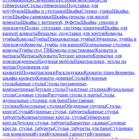
геймерские
Столы геймерские
Подставки для
ноутбуков
Шкафы и стеллажи
Шкафы
Стенки, горки
Шкафы-
купе
Шкафы-гармошки
Шкафы-пеналы для жилой
комнаты
Шкафы с витриной, буфеты
Шкафы, секции в
прихожую
Полки, стеллажи, системы хранения
Шкафы для
ванной комнаты
Вешалки, подставки для зонтов
Комоды,
тумбы
Комоды
Тумбы
Прикроватные тумбы
Обувницы, тумбы в
прихожую
Комоды, тумбы для ванной
Пеленальные столики,
комоды
Тумбы под ТВ
Комоды пластиковые
Кровати и
матрасы
Матрасы
Кровати
Детские кровати
Кроватки для
новорожденных
Надувная мебель
Наматрасники, чехлы на
матрас
Основания для
кроватей
Подматрасники
Раскладушки
Кровати-трансформеры,
шкафы-кровати
Кровати-домики
Столы
Кухонные
столы
Барные столы
Столы письменные,
компьютерные
Детские столы
Туалетные столики
Журнальные
столы
Садовые столы
Растущие столы и парты
Столы,
журнальные столики для бани
Приставные
столики
Консольные столики
Обеденные группы
Столы-
книги
Стулья
Кухонные стулья, табуреты
Барные стулья,
табуреты
Компьютерные кресла, стулья
Геймерские
кресла
Детские стулья, табуреты
Банкетки, скамьи
Садовые
кресла, стулья, табуреты
Стулья, табуреты для бани
Стульчики
для кормления
Кухня
Кухонный гарнитур
Кухонные