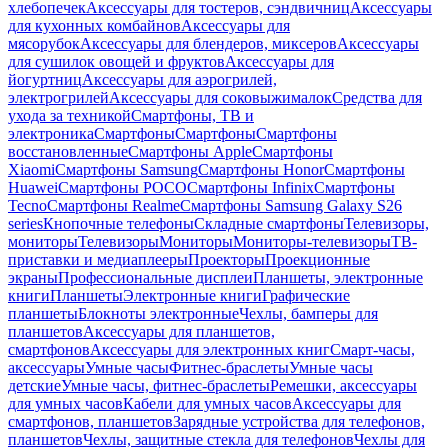
хлебопечек
Аксессуары для тостеров, сэндвичниц
Аксессуары
для кухонных комбайнов
Аксессуары для
мясорубок
Аксессуары для блендеров, миксеров
Аксессуары
для сушилок овощей и фруктов
Аксессуары для
йогуртниц
Аксессуары для аэрогрилей,
электрогрилей
Аксессуары для соковыжималок
Средства для
ухода за техникой
Смартфоны, ТВ и
электроника
Смартфоны
Смартфоны
Смартфоны
восстановленные
Смартфоны Apple
Смартфоны
Xiaomi
Смартфоны Samsung
Смартфоны Honor
Смартфоны
Huawei
Смартфоны POCO
Смартфоны Infinix
Смартфоны
Tecno
Смартфоны Realme
Смартфоны Samsung Galaxy S26
series
Кнопочные телефоны
Складные смартфоны
Телевизоры,
мониторы
Телевизоры
Мониторы
Мониторы-телевизоры
ТВ-
приставки и медиаплееры
Проекторы
Проекционные
экраны
Профессиональные дисплеи
Планшеты, электронные
книги
Планшеты
Электронные книги
Графические
планшеты
Блокноты электронные
Чехлы, бамперы для
планшетов
Аксессуары для планшетов,
смартфонов
Аксессуары для электронных книг
Смарт-часы,
аксессуары
Умные часы
Фитнес-браслеты
Умные часы
детские
Умные часы, фитнес-браслеты
Ремешки, аксессуары
для умных часов
Кабели для умных часов
Аксессуары для
смартфонов, планшетов
Зарядные устройства для телефонов,
планшетов
Чехлы, защитные стекла для телефонов
Чехлы для