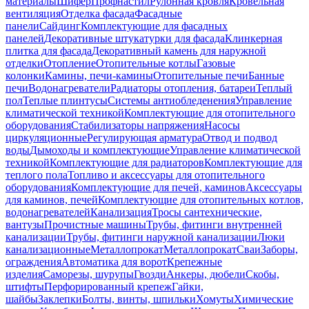
материалы
Шифер
Профнастил
Рулонная кровля
Кровельная
вентиляция
Отделка фасада
Фасадные
панели
Сайдинг
Комплектующие для фасадных
панелей
Декоративные штукатурки для фасада
Клинкерная
плитка для фасада
Декоративный камень для наружной
отделки
Отопление
Отопительные котлы
Газовые
колонки
Камины, печи-камины
Отопительные печи
Банные
печи
Водонагреватели
Радиаторы отопления, батареи
Теплый
пол
Теплые плинтусы
Системы антиобледенения
Управление
климатической техникой
Комплектующие для отопительного
оборудования
Стабилизаторы напряжения
Насосы
циркуляционные
Регулирующая арматура
Отвод и подвод
воды
Дымоходы и комплектующие
Управление климатической
техникой
Комплектующие для радиаторов
Комплектующие для
теплого пола
Топливо и аксессуары для отопительного
оборудования
Комплектующие для печей, каминов
Аксессуары
для каминов, печей
Комплектующие для отопительных котлов,
водонагревателей
Канализация
Тросы сантехнические,
вантузы
Прочистные машины
Трубы, фитинги внутренней
канализации
Трубы, фитинги наружной канализации
Люки
канализационные
Металлопрокат
Металлопрокат
Сваи
Заборы,
ограждения
Автоматика для ворот
Крепежные
изделия
Саморезы, шурупы
Гвозди
Анкеры, дюбели
Скобы,
штифты
Перфорированный крепеж
Гайки,
шайбы
Заклепки
Болты, винты, шпильки
Хомуты
Химические