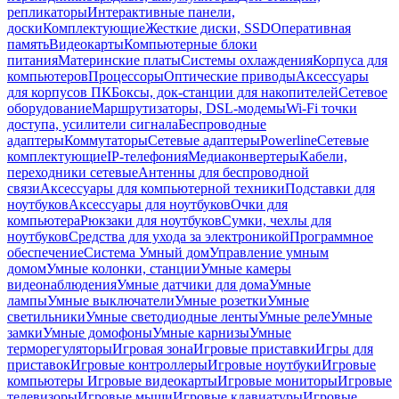
репликаторы
Интерактивные панели,
доски
Комплектующие
Жесткие диски, SSD
Оперативная
память
Видеокарты
Компьютерные блоки
питания
Материнские платы
Системы охлаждения
Корпуса для
компьютеров
Процессоры
Оптические приводы
Аксессуары
для корпусов ПК
Боксы, док-станции для накопителей
Сетевое
оборудование
Маршрутизаторы, DSL-модемы
Wi-Fi точки
доступа, усилители сигнала
Беспроводные
адаптеры
Коммутаторы
Сетевые адаптеры
Powerline
Сетевые
комплектующие
IP-телефония
Медиаконвертеры
Кабели,
переходники сетевые
Антенны для беспроводной
связи
Аксессуары для компьютерной техники
Подставки для
ноутбуков
Аксессуары для ноутбуков
Очки для
компьютера
Рюкзаки для ноутбуков
Сумки, чехлы для
ноутбуков
Средства для ухода за электроникой
Программное
обеспечение
Система Умный дом
Управление умным
домом
Умные колонки, станции
Умные камеры
видеонаблюдения
Умные датчики для дома
Умные
лампы
Умные выключатели
Умные розетки
Умные
светильники
Умные светодиодные ленты
Умные реле
Умные
замки
Умные домофоны
Умные карнизы
Умные
терморегуляторы
Игровая зона
Игровые приставки
Игры для
приставок
Игровые контроллеры
Игровые ноутбуки
Игровые
компьютеры
Игровые видеокарты
Игровые мониторы
Игровые
телевизоры
Игровые мыши
Игровые клавиатуры
Игровые