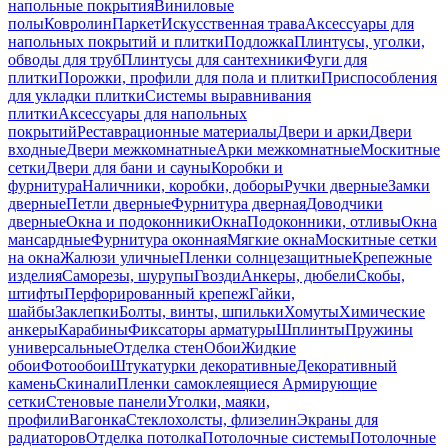
напольные покрытия
Виниловые
полы
Ковролин
Паркет
Искусственная трава
Аксессуары для
напольных покрытий и плитки
Подложка
Плинтусы, уголки,
обводы для труб
Плинтусы для сантехники
Фуги для
плитки
Порожки, профили для пола и плитки
Приспособления
для укладки плитки
Системы выравнивания
плитки
Аксессуары для напольных
покрытий
Реставрационные материалы
Двери и арки
Двери
входные
Двери межкомнатные
Арки межкомнатные
Москитные
сетки
Двери для бани и сауны
Коробки и
фурнитура
Наличники, коробки, доборы
Ручки дверные
Замки
дверные
Петли дверные
Фурнитура дверная
Доводчики
дверные
Окна и подоконники
Окна
Подоконники, отливы
Окна
мансардные
Фурнитура оконная
Мягкие окна
Москитные сетки
на окна
Жалюзи уличные
Пленки солнцезащитные
Крепежные
изделия
Саморезы, шурупы
Гвозди
Анкеры, дюбели
Скобы,
штифты
Перфорированный крепеж
Гайки,
шайбы
Заклепки
Болты, винты, шпильки
Хомуты
Химические
анкеры
Карабины
Фиксаторы арматуры
Шплинты
Пружины
универсальные
Отделка стен
Обои
Жидкие
обои
Фотообои
Штукатурки декоративные
Декоративный
камень
Скинали
Пленки самоклеящиеся
Армирующие
сетки
Стеновые панели
Уголки, маяки,
профили
Вагонка
Стеклохолсты, флизелин
Экраны для
радиаторов
Отделка потолка
Потолочные системы
Потолочные