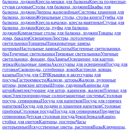
балкона, лоджии
Кресла-мешки для балкона
Кресла подвесные,
стулья садовые
Столы для балкона, лоджии
Шкафы для
балкона, лоджии
Дверцы жалюзийные
Системы хранения для
балкона, лоджии
Журнальные столы, столы-книги
Тумбы для
балкона, лоджии
Кресла-качалки, кресла-маятники
Стулья для
балкона, лоджии
Кресла, пуфы для балкона,
лоджии
Компактные столы для балкона, лоджии
Товары для
дома, бакалея
Освещение
Люстры, потолочные
светильники
Торшеры
Прикроватные лампы,
ночники
Настольные лампы
Споты
Настенные светильники,
бра
Точечные светильники
Трековые светильники
Уличные
светильники, фонари, бра
Лампы
Освещение для картин,
зеркал
Кольцевые лампы
Аксессуары для освещения
Посуда для
готовки
Сковороды, сотейники, воки
Кастрюли, ковши,
казаны
Посуда для СВЧ
Крышки и аксессуары для
посуды
Гастроемкости
Жалюзи, шторы
Жалюзи, рулонные
шторы, римские шторы
Шторы, гардины
Карнизы для
штор
Комплектующие для штор, карнизов, жалюзи
Пленки для
окон
Электроприводные солнцезащитные системы
Столовая
посуда, сервировка
Посуда для напитков
Посуда для горячих
напитков
Посуда для подачи и хранения напитков
Столовые
приборы
Столовая посуда
Посуда для сервировки
Предметы
сервировки
Детская столовая посуда
Декор
Зеркала
Кашпо,
стойки для цветов
Картины, постеры
Часы
интерьерные
Искусственные цветы, растения
Вазы
Ключницы,