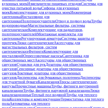
кухонных моек
Измельчители пищевых отходов
Системы для
очистки питьевой воды
Сифоны для кухонных
моек
Комплектующие для кухонных моек
Инженерная
сантехника
Инсталляции для
сантехники
Полотенцесушители
Отвод и подвод воды
Трубы
водопроводные
Магистральные фильтры, системы
сантехнические
Комплектующие для радиаторов,
полотенцесушителей
Монтажные комплекты для
сантехники
Регулирующая арматура
Системы защиты от
протечек
Люки сантехнические
Аксессуары для
магистральных фильтров, систем
сантехнических
Фитинги
Комплектующие для
инсталляций
Опрессовочные насосы
Сантехника для
общественных мест
Аксессуары для общественных
санузлов
Сушилки для рук
Дозаторы для общественных
санузлов
Сенсорные дозаторы для общественных
санузлов
Локтевые дозаторы для общественных
санузлов
Диспенсеры для бумажных полотенец
Диспенсеры
для туалетной бумаги
Канализация
Тросы сантехнические,
вантузы
Прочистные машины
Трубы, фитинги внутренней
канализации
Трубы, фитинги наружной канализации
Люки
канализационные
Теплый пол водяной
Трубы для теплого
пола
Коллекторы и комплектующие
Термостатика для теплого
пола
Автоматика для теплого
пола
Строительство
Строительные смеси и грунтовки
Клеевые