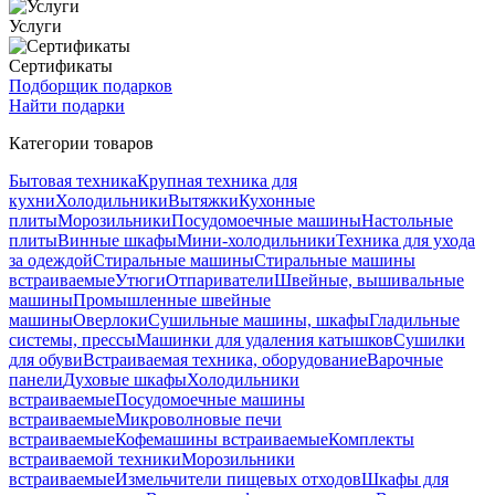
Услуги
Сертификаты
Подборщик подарков
Найти подарки
Категории товаров
Бытовая техника
Крупная техника для
кухни
Холодильники
Вытяжки
Кухонные
плиты
Морозильники
Посудомоечные машины
Настольные
плиты
Винные шкафы
Мини-холодильники
Техника для ухода
за одеждой
Стиральные машины
Стиральные машины
встраиваемые
Утюги
Отпариватели
Швейные, вышивальные
машины
Промышленные швейные
машины
Оверлоки
Сушильные машины, шкафы
Гладильные
системы, прессы
Машинки для удаления катышков
Сушилки
для обуви
Встраиваемая техника, оборудование
Варочные
панели
Духовые шкафы
Холодильники
встраиваемые
Посудомоечные машины
встраиваемые
Микроволновые печи
встраиваемые
Кофемашины встраиваемые
Комплекты
встраиваемой техники
Морозильники
встраиваемые
Измельчители пищевых отходов
Шкафы для