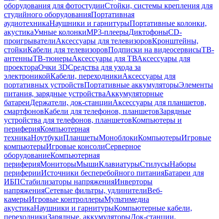
оборудования для фотостудии
Стойки, системы крепления для
студийного оборудования
Портативная
аудиотехника
Наушники и гарнитуры
Портативные колонки,
акустика
Умные колонки
MP3-плееры
Диктофоны
CD-
проигрыватели
Аксессуары для телевизоров
Кронштейны,
стойки
Кабели для телевизоров
Подписки на видеосервисы
ТВ-
антенны
ТВ-тюнеры
Аксессуары для ТВ
Аксессуары для
проектора
Очки 3D
Средства для ухода за
электроникой
Кабели, переходники
Аксессуары для
портативных устройств
Портативные аккумуляторы
Элементы
питания, зарядные устройства
Аккумуляторные
батареи
Держатели, док-станции
Аксессуары для планшетов,
смартфонов
Кабели для телефонов, планшетов
Зарядные
устройства для телефонов, планшетов
Компьютеры и
периферия
Компьютерная
техника
Ноутбуки
Планшеты
Моноблоки
Компьютеры
Игровые
компьютеры
Игровые консоли
Серверное
оборудование
Компьютерная
периферия
Мониторы
Мыши
Клавиатуры
Стилусы
Наборы
периферии
Источники бесперебойного питания
Батареи для
ИБП
Стабилизаторы напряжения
Инверторы
напряжения
Сетевые фильтры, удлинители
Веб-
камеры
Игровые контроллеры
Мультимедиа
акустика
Наушники и гарнитуры
Компьютерные кабели,
переходники
Зарядные, аккумуляторы
Док-станции,