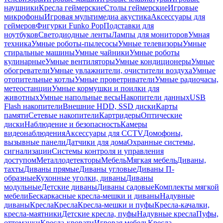
наушники
Кресла геймерские
Столы геймерские
Игровые
микрофоны
Игровая мультимедиа акустика
Аксессуары для
геймеров
Фигурки Funko Pop
Подставки для
ноутбуков
Светодиодные ленты
Лампы для мониторов
Умная
техника
Умные роботы-пылесосы
Умные телевизоры
Умные
стиральные машины
Умные чайники
Умные роботы
кулинарные
Умные вентиляторы
Умные кондиционеры
Умные
обогреватели
Умные увлажнители, очистители воздуха
Умные
отопительные котлы
Умные проветриватели
Умные радиочасы,
метеостанции
Умные кормушки и поилки для
животных
Умные напольные весы
Накопители данных
USB
Flash накопители
Внешние HDD, SSD диски
Карты
памяти
Сетевые накопители
Картридеры
Оптические
диски
Наблюдение и безопасность
Камеры
видеонаблюдения
Аксессуары для CCTV
Домофоны,
вызывные панели
Датчики для дома
Охранные системы,
сигнализации
Системы контроля и управления
доступом
Металлодетекторы
Мебель
Мягкая мебель
Диваны,
тахты
Диваны прямые
Диваны угловые
Диваны П-
образные
Кухонные уголки, диваны
Диваны
модульные
Детские диваны
Диваны садовые
Комплекты мягкой
мебели
Бескаркасные кресла-мешки и диваны
Надувные
диваны
Кресла
Кресла
Кресла-мешки и пуфы
Кресла-качалки,
кресла-маятники
Детские кресла, пуфы
Надувные кресла
Пуфы,
оттоманки
Кресла-кровати
Игровая мебель
Кресла