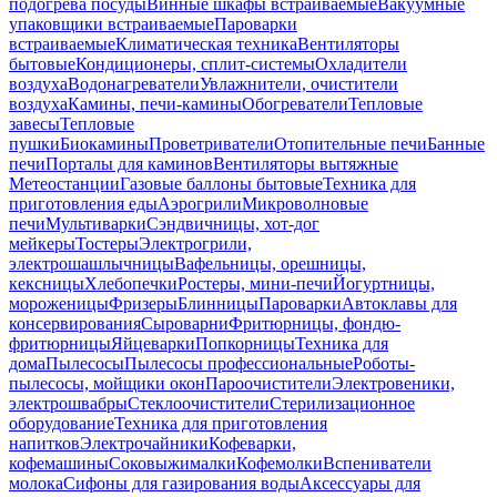
подогрева посуды
Винные шкафы встраиваемые
Вакуумные
упаковщики встраиваемые
Пароварки
встраиваемые
Климатическая техника
Вентиляторы
бытовые
Кондиционеры, сплит-системы
Охладители
воздуха
Водонагреватели
Увлажнители, очистители
воздуха
Камины, печи-камины
Обогреватели
Тепловые
завесы
Тепловые
пушки
Биокамины
Проветриватели
Отопительные печи
Банные
печи
Порталы для каминов
Вентиляторы вытяжные
Метеостанции
Газовые баллоны бытовые
Техника для
приготовления еды
Аэрогрили
Микроволновые
печи
Мультиварки
Сэндвичницы, хот-дог
мейкеры
Тостеры
Электрогрили,
электрошашлычницы
Вафельницы, орешницы,
кексницы
Хлебопечки
Ростеры, мини-печи
Йогуртницы,
мороженицы
Фризеры
Блинницы
Пароварки
Автоклавы для
консервирования
Сыроварни
Фритюрницы, фондю-
фритюрницы
Яйцеварки
Попкорницы
Техника для
дома
Пылесосы
Пылесосы профессиональные
Роботы-
пылесосы, мойщики окон
Пароочистители
Электровеники,
электрошвабры
Стеклоочистители
Стерилизационное
оборудование
Техника для приготовления
напитков
Электрочайники
Кофеварки,
кофемашины
Соковыжималки
Кофемолки
Вспениватели
молока
Сифоны для газирования воды
Аксессуары для