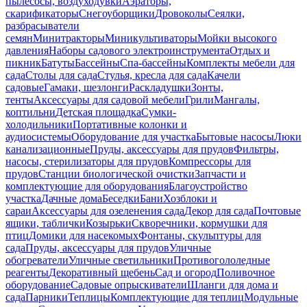
пылесосы, воздуходувки
Аэраторы,
скарификаторы
Снегоуборщики
Дровоколы
Сеялки,
разбрасыватели
семян
Минитракторы
Миникультиваторы
Мойки высокого
давления
Наборы садового электроинструмента
Отдых и
пикник
Батуты
Бассейны
Спа-бассейны
Комплекты мебели для
сада
Столы для сада
Стулья, кресла для сада
Качели
садовые
Гамаки, шезлонги
Раскладушки
Зонты,
тенты
Аксессуары для садовой мебели
Грили
Мангалы,
коптильни
Детская площадка
Сумки-
холодильники
Портативные колонки и
аудиосистемы
Оборудование для участка
Бытовые насосы
Люки
канализационные
Пруды, аксессуары для прудов
Фильтры,
насосы, стерилизаторы для прудов
Компрессоры для
прудов
Станции биологической очистки
Запчасти и
комплектующие для оборудования
Благоустройство
участка
Дачные дома
Беседки
Бани
Хозблоки и
сараи
Аксессуары для озеленения сада
Декор для сада
Почтовые
ящики, таблички
Козырьки
Скворечники, кормушки для
птиц
Домики для насекомых
Фонтаны, скульптуры для
сада
Пруды, аксессуары для прудов
Уличные
обогреватели
Уличные светильники
Противогололедные
реагенты
Декоративный щебень
Сад и огород
Поливочное
оборудование
Садовые опрыскиватели
Шланги для дома и
сада
Парники
Теплицы
Комплектующие для теплиц
Модульные