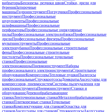
вибраторы
Бензорезы, резчики швов
Стойки, дрели для
бурения
Затирочные
машины
Гидроинструмент
Погрузчики
Профессиональный
инструмент
Профессиональные
шуруповерты
Профессиональные
шлифмашины
Профессиональные
перфораторы
Профессиональные циркулярные
пилы
Профессиональные электролобзики
Профессиональные
дрели
Профессиональные фрезеры
Профессиональные
мультиинструменты
Профессиональные
электрорубанки
Профессиональные строительные
фены
Профессиональные строительные
пистолеты
Профессиональные точильные
станки
Профессиональные
электроножницы
Пневмоинструмент
Наборы
профессионального электроинструмента
Строительное
оборудование
Компрессоры
Тепловые пушки
Пылесосы
профессиональные
Стружкоотсосы
Домкраты
Аксессуары для
компрессоров, пневмосистем
Системы пылеудаления для
электроинструмента
Пневмоинструмент
Станки и
оборудование
Деревообрабатывающие
станки
Ленточнопильные станки
Металлообрабатывающие
станки
Плиткорезные станки
Точильные
станки
Комплектующие для станков
Оснастка для
станков
Аксессуары для станков
Стружкоотсосы
Аксессуары