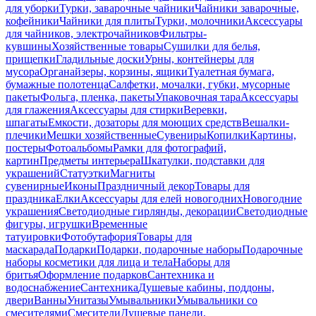
для уборки
Турки, заварочные чайники
Чайники заварочные,
кофейники
Чайники для плиты
Турки, молочники
Аксессуары
для чайников, электрочайников
Фильтры-
кувшины
Хозяйственные товары
Сушилки для белья,
прищепки
Гладильные доски
Урны, контейнеры для
мусора
Органайзеры, корзины, ящики
Туалетная бумага,
бумажные полотенца
Салфетки, мочалки, губки, мусорные
пакеты
Фольга, пленка, пакеты
Упаковочная тара
Аксессуары
для глажения
Аксессуары для стирки
Веревки,
шпагаты
Емкости, дозаторы для моющих средств
Вешалки-
плечики
Мешки хозяйственные
Сувениры
Копилки
Картины,
постеры
Фотоальбомы
Рамки для фотографий,
картин
Предметы интерьера
Шкатулки, подставки для
украшений
Статуэтки
Магниты
сувенирные
Иконы
Праздничный декор
Товары для
праздника
Елки
Аксессуары для елей новогодних
Новогодние
украшения
Светодиодные гирлянды, декорации
Светодиодные
фигуры, игрушки
Временные
татуировки
Фотобутафория
Товары для
маскарада
Подарки
Подарки, подарочные наборы
Подарочные
наборы косметики для лица и тела
Наборы для
бритья
Оформление подарков
Сантехника и
водоснабжение
Сантехника
Душевые кабины, поддоны,
двери
Ванны
Унитазы
Умывальники
Умывальники со
смесителями
Смесители
Душевые панели,