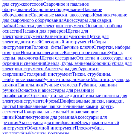
для стружкоотсосов
Сварочное и паяльное
оборудование
Сварочное оборудование
Паяльное
оборудование
Сварочные маски, аксессуары
Комплектующие
для сварочного оборудования
Аксессуары для сварки,
пайки
Оснастка для электроинструмента
Оснастка, наборы
оснастки
Насадки для граверов
Щетки для
электроинструмента
Развертки
Пуансоны
Щетки для
электродвигателей
Слесарный инструмент
Наборы
инструментов
Головки, биты
Гаечные ключи
Отвертки, наборы
отверток
Ножницы слесарные
Клещи строительные
Зубила,
керны, выколотки
Щетки слесарные
Оснастка и аксессуары для
бурения и сверления
Сверла, буры, зенкеры
Коронки
Зубила для
электроинструмента
Аксессуары для бурения и
сверления
Столярный инструмент
Тиски, струбцины,
гейферные зажимы
Ручные пилы, ножовки
Молотки, кувалды,
киянки
Напильники
Ручные стамески
Рубанки, рашпили
ручные
Оснастка и аксессуары для резания и
шлифования
Отрезные, пильные диски
Пильные полотна для
электроинструмента
Фрезы
Шлифовальные диски, насадки,
листы
Шлифовальные чашки
Точильные камни, круги,
сегменты
Полировальные валы
Направляющие
шины
Комплектующие для резания
Аксессуары для
резания
Аксессуары для шлифования
Электромонтажный
инструмент
Обжимной инструмент
Плоскогубцы,
круглогубцы
Кусачки, болторезы,