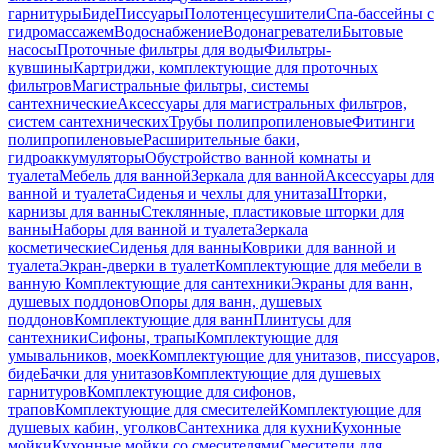
гарнитуры
Биде
Писсуары
Полотенцесушители
Спа-бассейны с
гидромассажем
Водоснабжение
Водонагреватели
Бытовые
насосы
Проточные фильтры для воды
Фильтры-
кувшины
Картриджи, комплектующие для проточных
фильтров
Магистральные фильтры, системы
сантехнические
Аксессуары для магистральных фильтров,
систем сантехнических
Трубы полипропиленовые
Фитинги
полипропиленовые
Расширительные баки,
гидроаккумуляторы
Обустройство ванной комнаты и
туалета
Мебель для ванной
Зеркала для ванной
Аксессуары для
ванной и туалета
Сиденья и чехлы для унитаза
Шторки,
карнизы для ванны
Стеклянные, пластиковые шторки для
ванны
Наборы для ванной и туалета
Зеркала
косметические
Сиденья для ванны
Коврики для ванной и
туалета
Экран-дверки в туалет
Комплектующие для мебели в
ванную
Комплектующие для сантехники
Экраны для ванн,
душевых поддонов
Опоры для ванн, душевых
поддонов
Комплектующие для ванн
Плинтусы для
сантехники
Сифоны, трапы
Комплектующие для
умывальников, моек
Комплектующие для унитазов, писсуаров,
биде
Бачки для унитазов
Комплектующие для душевых
гарнитуров
Комплектующие для сифонов,
трапов
Комплектующие для смесителей
Комплектующие для
душевых кабин, уголков
Сантехника для кухни
Кухонные
мойки
Кухонные мойки со смесителями
Смесители для