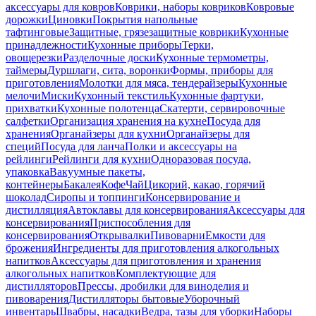
аксессуары для ковров
Коврики, наборы ковриков
Ковровые
дорожки
Циновки
Покрытия напольные
тафтинговые
Защитные, грязезащитные коврики
Кухонные
принадлежности
Кухонные приборы
Терки,
овощерезки
Разделочные доски
Кухонные термометры,
таймеры
Дуршлаги, сита, воронки
Формы, приборы для
приготовления
Молотки для мяса, тендерайзеры
Кухонные
мелочи
Миски
Кухонный текстиль
Кухонные фартуки,
прихватки
Кухонные полотенца
Скатерти, сервировочные
салфетки
Организация хранения на кухне
Посуда для
хранения
Органайзеры для кухни
Органайзеры для
специй
Посуда для ланча
Полки и аксессуары на
рейлинги
Рейлинги для кухни
Одноразовая посуда,
упаковка
Вакуумные пакеты,
контейнеры
Бакалея
Кофе
Чай
Цикорий, какао, горячий
шоколад
Сиропы и топпинги
Консервирование и
дистилляция
Автоклавы для консервирования
Аксессуары для
консервирования
Приспособления для
консервирования
Открывалки
Пивоварни
Емкости для
брожения
Ингредиенты для приготовления алкогольных
напитков
Аксессуары для приготовления и хранения
алкогольных напитков
Комплектующие для
дистилляторов
Прессы, дробилки для виноделия и
пивоварения
Дистилляторы бытовые
Уборочный
инвентарь
Швабры, насадки
Ведра, тазы для уборки
Наборы