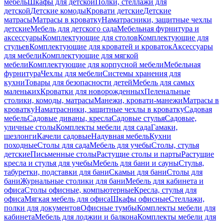
мебель
Шкафы для детской
Полки, стеллажи для
детской
Детские комоды
Кровати детские
Детские
матрасы
Матрасы в кроватку
Наматрасники, защитные чехлы
детские
Мебель для детского сада
Мебельная фурнитура и
аксессуары
Комплектующие для столов
Комплектующие для
стульев
Комплектующие для кроватей и кроваток
Аксессуары
для мебели
Комплектующие для мягкой
мебели
Комплектующие для корпусной мебели
Мебельная
фурнитура
Чехлы для мебели
Системы хранения для
кухни
Товары для безопасности детей
Мебель для самых
маленьких
Кроватки для новорожденных
Пеленальные
столики, комоды, матрасы
Манежи, кровати-манежи
Матрасы в
кроватку
Наматрасники, защитные чехлы в кроватку
Садовая
мебель
Садовые диваны, кресла
Садовые стулья
Садовые,
уличные столы
Комплекты мебели для сада
Гамаки,
шезлонги
Качели садовые
Надувная мебель
Кухни
походные
Столы для сада
Мебель для учебы
Столы, стулья
детские
Письменные столы
Растущие столы и парты
Растущие
кресла и стулья для учебы
Мебель для бани и сауны
Стулья,
табуретки, подставки для бани
Скамьи для бани
Столы для
бани
Журнальные столики для бани
Мебель для кабинета и
офиса
Столы офисные, компьютерные
Кресла, стулья для
офиса
Мягкая мебель для офиса
Шкафы офисные
Стеллажи,
полки для документов
Офисные тумбы
Комплекты мебели для
кабинета
Мебель для лоджии и балкона
Комплекты мебели для