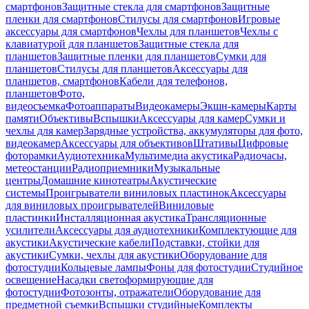
смартфонов
Защитные стекла для смартфонов
Защитные
пленки для смартфонов
Стилусы для смартфонов
Игровые
аксессуары для смартфонов
Чехлы для планшетов
Чехлы с
клавиатурой для планшетов
Защитные стекла для
планшетов
Защитные пленки для планшетов
Сумки для
планшетов
Стилусы для планшетов
Аксессуары для
планшетов, смартфонов
Кабели для телефонов,
планшетов
Фото,
видеосъемка
Фотоаппараты
Видеокамеры
Экшн-камеры
Карты
памяти
Объективы
Вспышки
Аксессуары для камер
Сумки и
чехлы для камер
Зарядные устройства, аккумуляторы для фото,
видеокамер
Аксессуары для объективов
Штативы
Цифровые
фоторамки
Аудиотехника
Мультимедиа акустика
Радиочасы,
метеостанции
Радиоприемники
Музыкальные
центры
Домашние кинотеатры
Акустические
системы
Проигрыватели виниловых пластинок
Аксессуары
для виниловых проигрывателей
Виниловые
пластинки
Инсталляционная акустика
Трансляционные
усилители
Аксессуары для аудиотехники
Комплектующие для
акустики
Акустические кабели
Подставки, стойки для
акустики
Сумки, чехлы для акустики
Оборудование для
фотостудии
Кольцевые лампы
Фоны для фотостудии
Студийное
освещение
Насадки светоформирующие для
фотостудии
Фотозонты, отражатели
Оборудование для
предметной съемки
Вспышки студийные
Комплекты