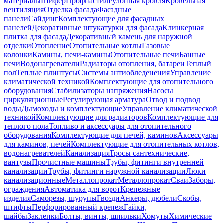
материалы
Шифер
Профнастил
Рулонная кровля
Кровельная
вентиляция
Отделка фасада
Фасадные
панели
Сайдинг
Комплектующие для фасадных
панелей
Декоративные штукатурки для фасада
Клинкерная
плитка для фасада
Декоративный камень для наружной
отделки
Отопление
Отопительные котлы
Газовые
колонки
Камины, печи-камины
Отопительные печи
Банные
печи
Водонагреватели
Радиаторы отопления, батареи
Теплый
пол
Теплые плинтусы
Системы антиобледенения
Управление
климатической техникой
Комплектующие для отопительного
оборудования
Стабилизаторы напряжения
Насосы
циркуляционные
Регулирующая арматура
Отвод и подвод
воды
Дымоходы и комплектующие
Управление климатической
техникой
Комплектующие для радиаторов
Комплектующие для
теплого пола
Топливо и аксессуары для отопительного
оборудования
Комплектующие для печей, каминов
Аксессуары
для каминов, печей
Комплектующие для отопительных котлов,
водонагревателей
Канализация
Тросы сантехнические,
вантузы
Прочистные машины
Трубы, фитинги внутренней
канализации
Трубы, фитинги наружной канализации
Люки
канализационные
Металлопрокат
Металлопрокат
Сваи
Заборы,
ограждения
Автоматика для ворот
Крепежные
изделия
Саморезы, шурупы
Гвозди
Анкеры, дюбели
Скобы,
штифты
Перфорированный крепеж
Гайки,
шайбы
Заклепки
Болты, винты, шпильки
Хомуты
Химические