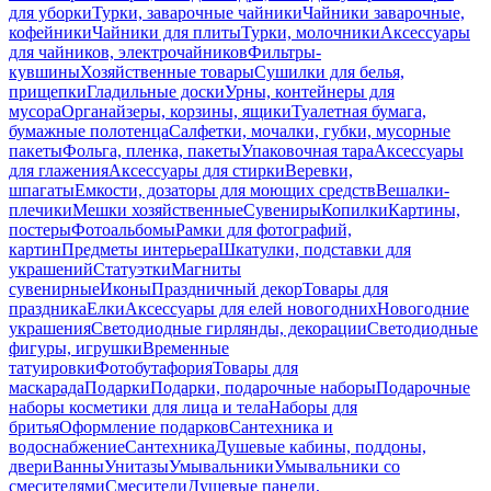
для уборки
Турки, заварочные чайники
Чайники заварочные,
кофейники
Чайники для плиты
Турки, молочники
Аксессуары
для чайников, электрочайников
Фильтры-
кувшины
Хозяйственные товары
Сушилки для белья,
прищепки
Гладильные доски
Урны, контейнеры для
мусора
Органайзеры, корзины, ящики
Туалетная бумага,
бумажные полотенца
Салфетки, мочалки, губки, мусорные
пакеты
Фольга, пленка, пакеты
Упаковочная тара
Аксессуары
для глажения
Аксессуары для стирки
Веревки,
шпагаты
Емкости, дозаторы для моющих средств
Вешалки-
плечики
Мешки хозяйственные
Сувениры
Копилки
Картины,
постеры
Фотоальбомы
Рамки для фотографий,
картин
Предметы интерьера
Шкатулки, подставки для
украшений
Статуэтки
Магниты
сувенирные
Иконы
Праздничный декор
Товары для
праздника
Елки
Аксессуары для елей новогодних
Новогодние
украшения
Светодиодные гирлянды, декорации
Светодиодные
фигуры, игрушки
Временные
татуировки
Фотобутафория
Товары для
маскарада
Подарки
Подарки, подарочные наборы
Подарочные
наборы косметики для лица и тела
Наборы для
бритья
Оформление подарков
Сантехника и
водоснабжение
Сантехника
Душевые кабины, поддоны,
двери
Ванны
Унитазы
Умывальники
Умывальники со
смесителями
Смесители
Душевые панели,