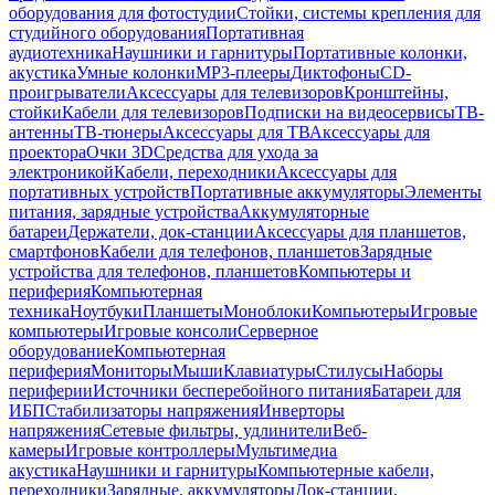
оборудования для фотостудии
Стойки, системы крепления для
студийного оборудования
Портативная
аудиотехника
Наушники и гарнитуры
Портативные колонки,
акустика
Умные колонки
MP3-плееры
Диктофоны
CD-
проигрыватели
Аксессуары для телевизоров
Кронштейны,
стойки
Кабели для телевизоров
Подписки на видеосервисы
ТВ-
антенны
ТВ-тюнеры
Аксессуары для ТВ
Аксессуары для
проектора
Очки 3D
Средства для ухода за
электроникой
Кабели, переходники
Аксессуары для
портативных устройств
Портативные аккумуляторы
Элементы
питания, зарядные устройства
Аккумуляторные
батареи
Держатели, док-станции
Аксессуары для планшетов,
смартфонов
Кабели для телефонов, планшетов
Зарядные
устройства для телефонов, планшетов
Компьютеры и
периферия
Компьютерная
техника
Ноутбуки
Планшеты
Моноблоки
Компьютеры
Игровые
компьютеры
Игровые консоли
Серверное
оборудование
Компьютерная
периферия
Мониторы
Мыши
Клавиатуры
Стилусы
Наборы
периферии
Источники бесперебойного питания
Батареи для
ИБП
Стабилизаторы напряжения
Инверторы
напряжения
Сетевые фильтры, удлинители
Веб-
камеры
Игровые контроллеры
Мультимедиа
акустика
Наушники и гарнитуры
Компьютерные кабели,
переходники
Зарядные, аккумуляторы
Док-станции,