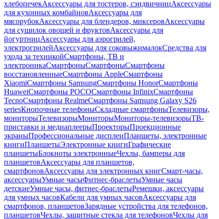
хлебопечек
Аксессуары для тостеров, сэндвичниц
Аксессуары
для кухонных комбайнов
Аксессуары для
мясорубок
Аксессуары для блендеров, миксеров
Аксессуары
для сушилок овощей и фруктов
Аксессуары для
йогуртниц
Аксессуары для аэрогрилей,
электрогрилей
Аксессуары для соковыжималок
Средства для
ухода за техникой
Смартфоны, ТВ и
электроника
Смартфоны
Смартфоны
Смартфоны
восстановленные
Смартфоны Apple
Смартфоны
Xiaomi
Смартфоны Samsung
Смартфоны Honor
Смартфоны
Huawei
Смартфоны POCO
Смартфоны Infinix
Смартфоны
Tecno
Смартфоны Realme
Смартфоны Samsung Galaxy S26
series
Кнопочные телефоны
Складные смартфоны
Телевизоры,
мониторы
Телевизоры
Мониторы
Мониторы-телевизоры
ТВ-
приставки и медиаплееры
Проекторы
Проекционные
экраны
Профессиональные дисплеи
Планшеты, электронные
книги
Планшеты
Электронные книги
Графические
планшеты
Блокноты электронные
Чехлы, бамперы для
планшетов
Аксессуары для планшетов,
смартфонов
Аксессуары для электронных книг
Смарт-часы,
аксессуары
Умные часы
Фитнес-браслеты
Умные часы
детские
Умные часы, фитнес-браслеты
Ремешки, аксессуары
для умных часов
Кабели для умных часов
Аксессуары для
смартфонов, планшетов
Зарядные устройства для телефонов,
планшетов
Чехлы, защитные стекла для телефонов
Чехлы для