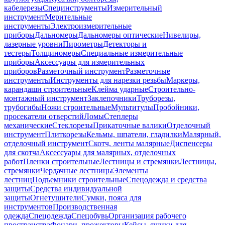
кабелерезы
Специнструменты
Измерительный
инструмент
Мерительные
инструменты
Электроизмерительные
приборы
Дальномеры
Дальномеры оптические
Нивелиры,
лазерные уровни
Пирометры
Детекторы и
тестеры
Толщиномеры
Специальные измерительные
приборы
Аксессуары для измерительных
приборов
Разметочный инструмент
Разметочные
инструменты
Инструменты для нарезки резьбы
Маркеры,
карандаши строительные
Клейма ударные
Строительно-
монтажный инструмент
Заклепочники
Труборезы,
трубогибы
Ножи строительные
Мультитулы
Пробойники,
просекатели отверстий
Ломы
Степлеры
механические
Стеклорезы
Прикаточные валики
Отделочный
инструмент
Плиткорезы
Кельмы, шпатели, гладилки
Малярный,
отделочный инструмент
Скотч, ленты малярные
Диспенсеры
для скотча
Аксессуары для малярных, отделочных
работ
Пленки строительные
Лестницы и стремянки
Лестницы,
стремянки
Чердачные лестницы
Элементы
лестниц
Подъемники строительные
Спецодежда и средства
защиты
Средства индивидуальной
защиты
Огнетушители
Сумки, пояса для
инструментов
Производственная
одежда
Спецодежда
Спецобувь
Организация рабочего
пространства
Фонари, прожекторы
Кейсы, ящики для