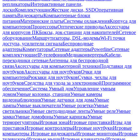
репликаторы
Интерактивные панели,
доски
Комплектующие
Жесткие диски, SSD
Оперативная
память
Видеокарты
Компьютерные блоки
питания
Материнские платы
Системы охлаждения
Корпуса для
компьютеров
Процессоры
Оптические приводы
Аксессуары
для корпусов ПК
Боксы, док-станции для накопителей
Сетевое
оборудование
Маршрутизаторы, DSL-модемы
Wi-Fi точки
доступа, усилители сигнала
Беспроводные
адаптеры
Коммутаторы
Сетевые адаптеры
Powerline
Сетевые
комплектующие
IP-телефония
Медиаконвертеры
Кабели,
переходники сетевые
Антенны для беспроводной
связи
Аксессуары для компьютерной техники
Подставки для
ноутбуков
Аксессуары для ноутбуков
Очки для
компьютера
Рюкзаки для ноутбуков
Сумки, чехлы для
ноутбуков
Средства для ухода за электроникой
Программное
обеспечение
Система Умный дом
Управление умным
домом
Умные колонки, станции
Умные камеры
видеонаблюдения
Умные датчики для дома
Умные
лампы
Умные выключатели
Умные розетки
Умные
светильники
Умные светодиодные ленты
Умные реле
Умные
замки
Умные домофоны
Умные карнизы
Умные
терморегуляторы
Игровая зона
Игровые приставки
Игры для
приставок
Игровые контроллеры
Игровые ноутбуки
Игровые
компьютеры
Игровые видеокарты
Игровые мониторы
Игровые
телевизоры
Игровые мыши
Игровые клавиатуры
Игровые