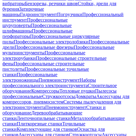
вибраторы
Бензорезы, резчики швов
Стойки, дрели для
бурения
Затирочные
машины
Гидроинструмент
Погрузчики
Профессиональный
инструмент
Профессиональные
шуруповерты
Профессиональные
шлифмашины
Профессиональные
перфораторы
Профессиональные циркулярные
пилы
Профессиональные электролобзики
Профессиональные
дрели
Профессиональные фрезеры
Профессиональные
мультиинструменты
Профессиональные
электрорубанки
Профессиональные строительные
фены
Профессиональные строительные
пистолеты
Профессиональные точильные
станки
Профессиональные
электроножницы
Пневмоинструмент
Наборы
профессионального электроинструмента
Строительное
оборудование
Компрессоры
Тепловые пушки
Пылесосы
профессиональные
Стружкоотсосы
Домкраты
Аксессуары для
компрессоров, пневмосистем
Системы пылеудаления для
электроинструмента
Пневмоинструмент
Станки и
оборудование
Деревообрабатывающие
станки
Ленточнопильные станки
Металлообрабатывающие
станки
Плиткорезные станки
Точильные
станки
Комплектующие для станков
Оснастка для
станков
Аксессуары для станков
Стружкоотсосы
Аксессуары