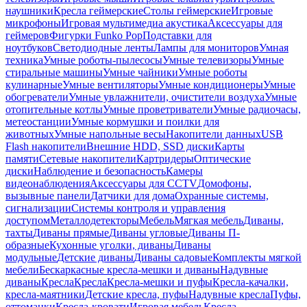
наушники
Кресла геймерские
Столы геймерские
Игровые
микрофоны
Игровая мультимедиа акустика
Аксессуары для
геймеров
Фигурки Funko Pop
Подставки для
ноутбуков
Светодиодные ленты
Лампы для мониторов
Умная
техника
Умные роботы-пылесосы
Умные телевизоры
Умные
стиральные машины
Умные чайники
Умные роботы
кулинарные
Умные вентиляторы
Умные кондиционеры
Умные
обогреватели
Умные увлажнители, очистители воздуха
Умные
отопительные котлы
Умные проветриватели
Умные радиочасы,
метеостанции
Умные кормушки и поилки для
животных
Умные напольные весы
Накопители данных
USB
Flash накопители
Внешние HDD, SSD диски
Карты
памяти
Сетевые накопители
Картридеры
Оптические
диски
Наблюдение и безопасность
Камеры
видеонаблюдения
Аксессуары для CCTV
Домофоны,
вызывные панели
Датчики для дома
Охранные системы,
сигнализации
Системы контроля и управления
доступом
Металлодетекторы
Мебель
Мягкая мебель
Диваны,
тахты
Диваны прямые
Диваны угловые
Диваны П-
образные
Кухонные уголки, диваны
Диваны
модульные
Детские диваны
Диваны садовые
Комплекты мягкой
мебели
Бескаркасные кресла-мешки и диваны
Надувные
диваны
Кресла
Кресла
Кресла-мешки и пуфы
Кресла-качалки,
кресла-маятники
Детские кресла, пуфы
Надувные кресла
Пуфы,
оттоманки
Кресла-кровати
Игровая мебель
Кресла