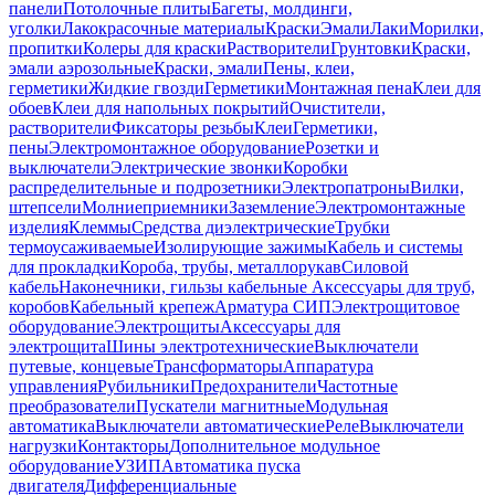
панели
Потолочные плиты
Багеты, молдинги,
уголки
Лакокрасочные материалы
Краски
Эмали
Лаки
Морилки,
пропитки
Колеры для краски
Растворители
Грунтовки
Краски,
эмали аэрозольные
Краски, эмали
Пены, клеи,
герметики
Жидкие гвозди
Герметики
Монтажная пена
Клеи для
обоев
Клеи для напольных покрытий
Очистители,
растворители
Фиксаторы резьбы
Клеи
Герметики,
пены
Электромонтажное оборудование
Розетки и
выключатели
Электрические звонки
Коробки
распределительные и подрозетники
Электропатроны
Вилки,
штепсели
Молниеприемники
Заземление
Электромонтажные
изделия
Клеммы
Средства диэлектрические
Трубки
термоусаживаемые
Изолирующие зажимы
Кабель и системы
для прокладки
Короба, трубы, металлорукав
Силовой
кабель
Наконечники, гильзы кабельные
Аксессуары для труб,
коробов
Кабельный крепеж
Арматура СИП
Электрощитовое
оборудование
Электрощиты
Аксессуары для
электрощита
Шины электротехнические
Выключатели
путевые, концевые
Трансформаторы
Аппаратура
управления
Рубильники
Предохранители
Частотные
преобразователи
Пускатели магнитные
Модульная
автоматика
Выключатели автоматические
Реле
Выключатели
нагрузки
Контакторы
Дополнительное модульное
оборудование
УЗИП
Автоматика пуска
двигателя
Дифференциальные