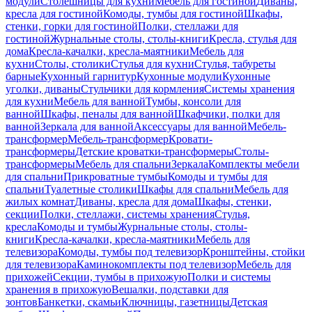
модули
Столешницы для кухни
Мебель для гостиной
Диваны,
кресла для гостиной
Комоды, тумбы для гостиной
Шкафы,
стенки, горки для гостиной
Полки, стеллажи для
гостиной
Журнальные столы, столы-книги
Кресла, стулья для
дома
Кресла-качалки, кресла-маятники
Мебель для
кухни
Столы, столики
Стулья для кухни
Стулья, табуреты
барные
Кухонный гарнитур
Кухонные модули
Кухонные
уголки, диваны
Стульчики для кормления
Системы хранения
для кухни
Мебель для ванной
Тумбы, консоли для
ванной
Шкафы, пеналы для ванной
Шкафчики, полки для
ванной
Зеркала для ванной
Аксессуары для ванной
Мебель-
трансформер
Мебель-трансформер
Кровати-
трансформеры
Детские кроватки-трансформеры
Столы-
трансформеры
Мебель для спальни
Зеркала
Комплекты мебели
для спальни
Прикроватные тумбы
Комоды и тумбы для
спальни
Туалетные столики
Шкафы для спальни
Мебель для
жилых комнат
Диваны, кресла для дома
Шкафы, стенки,
секции
Полки, стеллажи, системы хранения
Стулья,
кресла
Комоды и тумбы
Журнальные столы, столы-
книги
Кресла-качалки, кресла-маятники
Мебель для
телевизора
Комоды, тумбы под телевизор
Кронштейны, стойки
для телевизора
Каминокомплекты под телевизор
Мебель для
прихожей
Секции, тумбы в прихожую
Полки и системы
хранения в прихожую
Вешалки, подставки для
зонтов
Банкетки, скамьи
Ключницы, газетницы
Детская