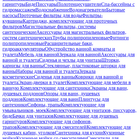
гарнитуры
Биде
Писсуары
Полотенцесушители
Спа-бассейны с
гидромассажем
Водоснабжение
Водонагреватели
Бытовые
насосы
Проточные фильтры для воды
Фильтры-
кувшины
Картриджи, комплектующие для проточных
фильтров
Магистральные фильтры, системы
сантехнические
Аксессуары для магистральных фильтров,
систем сантехнических
Трубы полипропиленовые
Фитинги
полипропиленовые
Расширительные баки,
гидроаккумуляторы
Обустройство ванной комнаты и
туалета
Мебель для ванной
Зеркала для ванной
Аксессуары для
ванной и туалета
Сиденья и чехлы для унитаза
Шторки,
карнизы для ванны
Стеклянные, пластиковые шторки для
ванны
Наборы для ванной и туалета
Зеркала
косметические
Сиденья для ванны
Коврики для ванной и
туалета
Экран-дверки в туалет
Комплектующие для мебели в
ванную
Комплектующие для сантехники
Экраны для ванн,
душевых поддонов
Опоры для ванн, душевых
поддонов
Комплектующие для ванн
Плинтусы для
сантехники
Сифоны, трапы
Комплектующие для
умывальников, моек
Комплектующие для унитазов, писсуаров,
биде
Бачки для унитазов
Комплектующие для душевых
гарнитуров
Комплектующие для сифонов,
трапов
Комплектующие для смесителей
Комплектующие для
душевых кабин, уголков
Сантехника для кухни
Кухонные
мойки
Кухонные мойки со смесителями
Смесители для