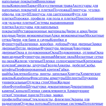
напольные покрытия
Виниловые
полы
Ковролин
Паркет
Искусственная трава
Аксессуары для
напольных покрытий и плитки
Подложка
Плинтусы, уголки,
обводы для труб
Плинтусы для сантехники
Фуги для
плитки
Порожки, профили для пола и плитки
Приспособления
для укладки плитки
Системы выравнивания
плитки
Аксессуары для напольных
покрытий
Реставрационные материалы
Двери и арки
Двери
входные
Двери межкомнатные
Арки межкомнатные
Москитные
сетки
Двери для бани и сауны
Коробки и
фурнитура
Наличники, коробки, доборы
Ручки дверные
Замки
дверные
Петли дверные
Фурнитура дверная
Доводчики
дверные
Окна и подоконники
Окна
Подоконники, отливы
Окна
мансардные
Фурнитура оконная
Мягкие окна
Москитные сетки
на окна
Жалюзи уличные
Пленки солнцезащитные
Крепежные
изделия
Саморезы, шурупы
Гвозди
Анкеры, дюбели
Скобы,
штифты
Перфорированный крепеж
Гайки,
шайбы
Заклепки
Болты, винты, шпильки
Хомуты
Химические
анкеры
Карабины
Фиксаторы арматуры
Шплинты
Пружины
универсальные
Отделка стен
Обои
Жидкие
обои
Фотообои
Штукатурки декоративные
Декоративный
камень
Скинали
Пленки самоклеящиеся
Армирующие
сетки
Стеновые панели
Уголки, маяки,
профили
Вагонка
Стеклохолсты, флизелин
Экраны для
радиаторов
Отделка потолка
Потолочные системы
Потолочные