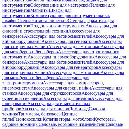
инструментов
Оборудование для мастерской
Тележки для
инструментов
Магниты
Шкафы для
инструментов
Комплектующие для инструментальных
шкафов
Стеллажи металлические
Стенды, держатели для
инструментов
Поддоны для инструментов
Аксессуары для
силовой и строительной техники
Аксессуары для
бензорезов
Аксессуары для бетоносмесителей
Аксессуары для
виброоборудования
Аксессуары для генераторов
Аксессуары
для затирочных машин
Аксессуары для мотопомп
Аксессуары
для мотобуров и бензобуров
Аксессуары для строительного
инструмента
Аксессуары пневмооборудования
Аксессуары для
бензорезов
Аксессуары для бетоносмесителей
Аксессуары для
виброоборудования
Аксессуары для генераторов
Аксессуары
для затирочных машин
Аксессуары для мотопомп
Аксессуары
для мотобуров и бензобуров
Аксессуары для
электроинструмента
Аксессуары для компрессоров,
пневмосистем
Аксессуары для сварки, пайки
Аксессуары для
станков
Аксессуары для стружкоотсосов
Аксессуары для
бурения и сверления
Аксессуары для резания
Аксессуары для
шлифования
Аксессуары для измерительных
приборов
Аксессуары для станков
Дом и сад
Садовая
техника
Триммеры, бензокосы
Цепные
пилы
Газонокосилки
Культиваторы, мотоблоки
Кусторезы,
садовые ножницы
Садовые, кормовые измельчители
Садовые