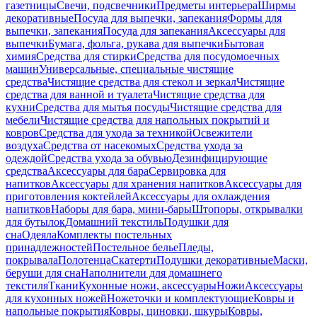
газетницы
Свечи, подсвечники
Предметы интерьера
Ширмы
декоративные
Посуда для выпечки, запекания
Формы для
выпечки, запекания
Посуда для запекания
Аксессуары для
выпечки
Бумага, фольга, рукава для выпечки
Бытовая
химия
Средства для стирки
Средства для посудомоечных
машин
Универсальные, специальные чистящие
средства
Чистящие средства для стекол и зеркал
Чистящие
средства для ванной и туалета
Чистящие средства для
кухни
Средства для мытья посуды
Чистящие средства для
мебели
Чистящие средства для напольных покрытий и
ковров
Средства для ухода за техникой
Освежители
воздуха
Средства от насекомых
Средства ухода за
одеждой
Средства ухода за обувью
Дезинфицирующие
средства
Аксессуары для бара
Сервировка для
напитков
Аксессуары для хранения напитков
Аксессуары для
приготовления коктейлей
Аксессуары для охлаждения
напитков
Наборы для бара, мини-бары
Штопоры, открывалки
для бутылок
Домашний текстиль
Подушки для
сна
Одеяла
Комплекты постельных
принадлежностей
Постельное белье
Пледы,
покрывала
Полотенца
Скатерти
Подушки декоративные
Маски,
беруши для сна
Наполнители для домашнего
текстиля
Ткани
Кухонные ножи, аксессуары
Ножи
Аксессуары
для кухонных ножей
Ножеточки и комплектующие
Ковры и
напольные покрытия
Ковры, циновки, шкуры
Ковры,