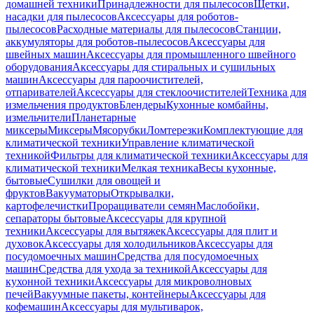
домашней техники
Принадлежности для пылесосов
Щетки,
насадки для пылесосов
Аксессуары для роботов-
пылесосов
Расходные материалы для пылесосов
Станции,
аккумуляторы для роботов-пылесосов
Аксессуары для
швейных машин
Аксессуары для промышленного швейного
оборудования
Аксессуары для стиральных и сушильных
машин
Аксессуары для пароочистителей,
отпаривателей
Аксессуары для стеклоочистителей
Техника для
измельчения продуктов
Блендеры
Кухонные комбайны,
измельчители
Планетарные
миксеры
Миксеры
Мясорубки
Ломтерезки
Комплектующие для
климатической техники
Управление климатической
техникой
Фильтры для климатической техники
Аксессуары для
климатической техники
Мелкая техника
Весы кухонные,
бытовые
Сушилки для овощей и
фруктов
Вакууматоры
Открывалки,
картофелечистки
Проращиватели семян
Маслобойки,
сепараторы бытовые
Аксессуары для крупной
техники
Аксессуары для вытяжек
Аксессуары для плит и
духовок
Аксессуары для холодильников
Аксессуары для
посудомоечных машин
Средства для посудомоечных
машин
Средства для ухода за техникой
Аксессуары для
кухонной техники
Аксессуары для микроволновых
печей
Вакуумные пакеты, контейнеры
Аксессуары для
кофемашин
Аксессуары для мультиварок,