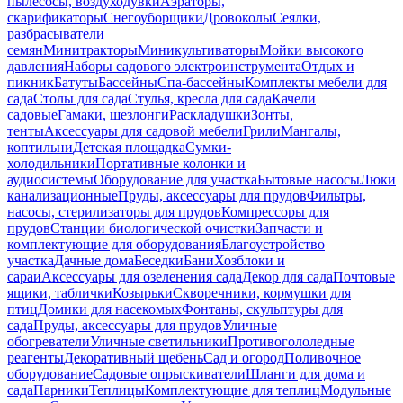
пылесосы, воздуходувки
Аэраторы,
скарификаторы
Снегоуборщики
Дровоколы
Сеялки,
разбрасыватели
семян
Минитракторы
Миникультиваторы
Мойки высокого
давления
Наборы садового электроинструмента
Отдых и
пикник
Батуты
Бассейны
Спа-бассейны
Комплекты мебели для
сада
Столы для сада
Стулья, кресла для сада
Качели
садовые
Гамаки, шезлонги
Раскладушки
Зонты,
тенты
Аксессуары для садовой мебели
Грили
Мангалы,
коптильни
Детская площадка
Сумки-
холодильники
Портативные колонки и
аудиосистемы
Оборудование для участка
Бытовые насосы
Люки
канализационные
Пруды, аксессуары для прудов
Фильтры,
насосы, стерилизаторы для прудов
Компрессоры для
прудов
Станции биологической очистки
Запчасти и
комплектующие для оборудования
Благоустройство
участка
Дачные дома
Беседки
Бани
Хозблоки и
сараи
Аксессуары для озеленения сада
Декор для сада
Почтовые
ящики, таблички
Козырьки
Скворечники, кормушки для
птиц
Домики для насекомых
Фонтаны, скульптуры для
сада
Пруды, аксессуары для прудов
Уличные
обогреватели
Уличные светильники
Противогололедные
реагенты
Декоративный щебень
Сад и огород
Поливочное
оборудование
Садовые опрыскиватели
Шланги для дома и
сада
Парники
Теплицы
Комплектующие для теплиц
Модульные