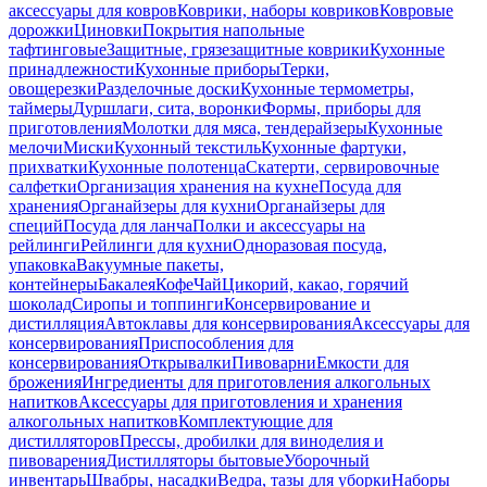
аксессуары для ковров
Коврики, наборы ковриков
Ковровые
дорожки
Циновки
Покрытия напольные
тафтинговые
Защитные, грязезащитные коврики
Кухонные
принадлежности
Кухонные приборы
Терки,
овощерезки
Разделочные доски
Кухонные термометры,
таймеры
Дуршлаги, сита, воронки
Формы, приборы для
приготовления
Молотки для мяса, тендерайзеры
Кухонные
мелочи
Миски
Кухонный текстиль
Кухонные фартуки,
прихватки
Кухонные полотенца
Скатерти, сервировочные
салфетки
Организация хранения на кухне
Посуда для
хранения
Органайзеры для кухни
Органайзеры для
специй
Посуда для ланча
Полки и аксессуары на
рейлинги
Рейлинги для кухни
Одноразовая посуда,
упаковка
Вакуумные пакеты,
контейнеры
Бакалея
Кофе
Чай
Цикорий, какао, горячий
шоколад
Сиропы и топпинги
Консервирование и
дистилляция
Автоклавы для консервирования
Аксессуары для
консервирования
Приспособления для
консервирования
Открывалки
Пивоварни
Емкости для
брожения
Ингредиенты для приготовления алкогольных
напитков
Аксессуары для приготовления и хранения
алкогольных напитков
Комплектующие для
дистилляторов
Прессы, дробилки для виноделия и
пивоварения
Дистилляторы бытовые
Уборочный
инвентарь
Швабры, насадки
Ведра, тазы для уборки
Наборы