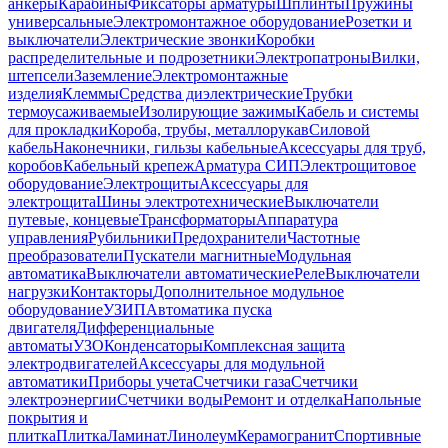
анкеры
Карабины
Фиксаторы арматуры
Шплинты
Пружины
универсальные
Электромонтажное оборудование
Розетки и
выключатели
Электрические звонки
Коробки
распределительные и подрозетники
Электропатроны
Вилки,
штепсели
Заземление
Электромонтажные
изделия
Клеммы
Средства диэлектрические
Трубки
термоусаживаемые
Изолирующие зажимы
Кабель и системы
для прокладки
Короба, трубы, металлорукав
Силовой
кабель
Наконечники, гильзы кабельные
Аксессуары для труб,
коробов
Кабельный крепеж
Арматура СИП
Электрощитовое
оборудование
Электрощиты
Аксессуары для
электрощита
Шины электротехнические
Выключатели
путевые, концевые
Трансформаторы
Аппаратура
управления
Рубильники
Предохранители
Частотные
преобразователи
Пускатели магнитные
Модульная
автоматика
Выключатели автоматические
Реле
Выключатели
нагрузки
Контакторы
Дополнительное модульное
оборудование
УЗИП
Автоматика пуска
двигателя
Дифференциальные
автоматы
УЗО
Конденсаторы
Комплексная защита
электродвигателей
Аксессуары для модульной
автоматики
Приборы учета
Счетчики газа
Счетчики
электроэнергии
Счетчики воды
Ремонт и отделка
Напольные
покрытия и
плитка
Плитка
Ламинат
Линолеум
Керамогранит
Спортивные