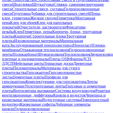
смеси
Шпатлевки
Штукатурки
Стяжки, самонивелирующие
смеси
Строительные смеси, составы
Гидроизоляционные
смеси
Грунтовки
Добавки для строительных смесей
Пены,
клеи, герметики
Жидкие гвозди
Герметики
Монтажная
пена
Клеи для обоев
Клеи для напольных
покрытий
Очистители, растворители
Фиксаторы
резьбы
Клеи
Герметики, пены
Кирпичи, блоки, тротуарная
плитка
Кирпичи
Строительные блоки
Тротуарная
плитка
Изоляционные материалы
Минеральная
вата
Экструдированный пенополистирол
Пенопласт
Пленки,
мембраны
Отражающая теплоизоляция
Гидроизоляционные
ленты
Поликарбонат
Шумоизоляция
Теплоизоляция
Звукоизоляц
плитные и пиломатериалы
Плиты OSB
Фанера
ДСП,
ЛДСП
Мебельные щиты
Террасные доски
Древесные
плиты
Пиломатериалы
Материалы для сухого
строительства
Гипсокартон
Гипсоволокнистые
листы
Цементные плиты
Профили для
гипсокартона
Комплектующие для гипсокартона
Ленты
армирующие
Уплотнительные ленты
Гипсовые и цементные
плиты
Вентиляторы вытяжные
Системы воздуховодов
Решетки
вентиляционные, диффузоры
Кровля и водосток
Черепица и
кровельные материалы
Водосточные системы
Поверхностный
водоотвод
Кровельные софиты
Доборные элементы
кровли
Гидроизоляционные