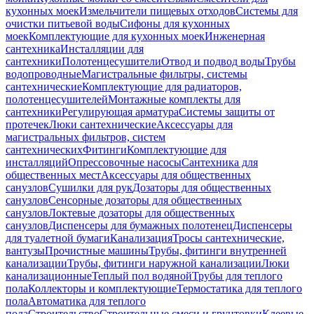
кухонных моек
Измельчители пищевых отходов
Системы для
очистки питьевой воды
Сифоны для кухонных
моек
Комплектующие для кухонных моек
Инженерная
сантехника
Инсталляции для
сантехники
Полотенцесушители
Отвод и подвод воды
Трубы
водопроводные
Магистральные фильтры, системы
сантехнические
Комплектующие для радиаторов,
полотенцесушителей
Монтажные комплекты для
сантехники
Регулирующая арматура
Системы защиты от
протечек
Люки сантехнические
Аксессуары для
магистральных фильтров, систем
сантехнических
Фитинги
Комплектующие для
инсталляций
Опрессовочные насосы
Сантехника для
общественных мест
Аксессуары для общественных
санузлов
Сушилки для рук
Дозаторы для общественных
санузлов
Сенсорные дозаторы для общественных
санузлов
Локтевые дозаторы для общественных
санузлов
Диспенсеры для бумажных полотенец
Диспенсеры
для туалетной бумаги
Канализация
Тросы сантехнические,
вантузы
Прочистные машины
Трубы, фитинги внутренней
канализации
Трубы, фитинги наружной канализации
Люки
канализационные
Теплый пол водяной
Трубы для теплого
пола
Коллекторы и комплектующие
Термостатика для теплого
пола
Автоматика для теплого
пола
Строительство
Строительные смеси и грунтовки
Клеевые