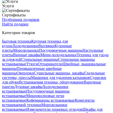
Услуги
Сертификаты
Подборщик подарков
Найти подарки
Категории товаров
Бытовая техника
Крупная техника для
кухни
Холодильники
Вытяжки
Кухонные
плиты
Морозильники
Посудомоечные машины
Настольные
плиты
Винные шкафы
Мини-холодильники
Техника для ухода
за одеждой
Стиральные машины
Стиральные машины
встраиваемые
Утюги
Отпариватели
Швейные, вышивальные
машины
Промышленные швейные
машины
Оверлоки
Сушильные машины, шкафы
Гладильные
системы, прессы
Машинки для удаления катышков
Сушилки
для обуви
Встраиваемая техника, оборудование
Варочные
панели
Духовые шкафы
Холодильники
встраиваемые
Посудомоечные машины
встраиваемые
Микроволновые печи
встраиваемые
Кофемашины встраиваемые
Комплекты
встраиваемой техники
Морозильники
встраиваемые
Измельчители пищевых отходов
Шкафы для