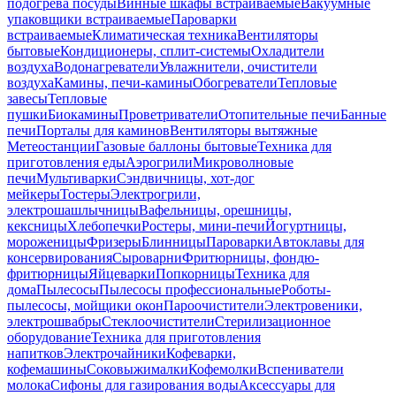
подогрева посуды
Винные шкафы встраиваемые
Вакуумные
упаковщики встраиваемые
Пароварки
встраиваемые
Климатическая техника
Вентиляторы
бытовые
Кондиционеры, сплит-системы
Охладители
воздуха
Водонагреватели
Увлажнители, очистители
воздуха
Камины, печи-камины
Обогреватели
Тепловые
завесы
Тепловые
пушки
Биокамины
Проветриватели
Отопительные печи
Банные
печи
Порталы для каминов
Вентиляторы вытяжные
Метеостанции
Газовые баллоны бытовые
Техника для
приготовления еды
Аэрогрили
Микроволновые
печи
Мультиварки
Сэндвичницы, хот-дог
мейкеры
Тостеры
Электрогрили,
электрошашлычницы
Вафельницы, орешницы,
кексницы
Хлебопечки
Ростеры, мини-печи
Йогуртницы,
мороженицы
Фризеры
Блинницы
Пароварки
Автоклавы для
консервирования
Сыроварни
Фритюрницы, фондю-
фритюрницы
Яйцеварки
Попкорницы
Техника для
дома
Пылесосы
Пылесосы профессиональные
Роботы-
пылесосы, мойщики окон
Пароочистители
Электровеники,
электрошвабры
Стеклоочистители
Стерилизационное
оборудование
Техника для приготовления
напитков
Электрочайники
Кофеварки,
кофемашины
Соковыжималки
Кофемолки
Вспениватели
молока
Сифоны для газирования воды
Аксессуары для