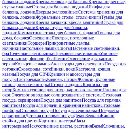
балкона, лоджии
Кресла-мешки для балкона
Кресла подвесные,
стулья садовые
Столы для балкона, лоджии
Шкафы для
балкона, лоджии
Дверцы жалюзийные
Системы хранения для
балкона, лоджии
Журнальные столы, столы-книги
Тумбы для
балкона, лоджии
Кресла-качалки, кресла-маятники
Стулья для
балкона, лоджии
Кресла, пуфы для балкона,
лоджии
Компактные столы для балкона, лоджии
Товары для
дома, бакалея
Освещение
Люстры, потолочные
светильники
Торшеры
Прикроватные лампы,
ночники
Настольные лампы
Споты
Настенные светильники,
бра
Точечные светильники
Трековые светильники
Уличные
светильники, фонари, бра
Лампы
Освещение для картин,
зеркал
Кольцевые лампы
Аксессуары для освещения
Посуда для
готовки
Сковороды, сотейники, воки
Кастрюли, ковши,
казаны
Посуда для СВЧ
Крышки и аксессуары для
посуды
Гастроемкости
Жалюзи, шторы
Жалюзи, рулонные
шторы, римские шторы
Шторы, гардины
Карнизы для
штор
Комплектующие для штор, карнизов, жалюзи
Пленки для
окон
Электроприводные солнцезащитные системы
Столовая
посуда, сервировка
Посуда для напитков
Посуда для горячих
напитков
Посуда для подачи и хранения напитков
Столовые
приборы
Столовая посуда
Посуда для сервировки
Предметы
сервировки
Детская столовая посуда
Декор
Зеркала
Кашпо,
стойки для цветов
Картины, постеры
Часы
интерьерные
Искусственные цветы, растения
Вазы
Ключницы,