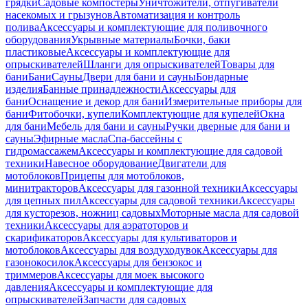
грядки
Садовые компостеры
Уничтожители, отпугиватели
насекомых и грызунов
Автоматизация и контроль
полива
Аксессуары и комплектующие для поливочного
оборудования
Укрывные материалы
Бочки, баки
пластиковые
Аксессуары и комплектующие для
опрыскивателей
Шланги для опрыскивателей
Товары для
бани
Бани
Сауны
Двери для бани и сауны
Бондарные
изделия
Банные принадлежности
Аксессуары для
бани
Оснащение и декор для бани
Измерительные приборы для
бани
Фитобочки, купели
Комплектующие для купелей
Окна
для бани
Мебель для бани и сауны
Ручки дверные для бани и
сауны
Эфирные масла
Спа-бассейны с
гидромассажем
Аксессуары и комплектующие для садовой
техники
Навесное оборудование
Двигатели для
мотоблоков
Прицепы для мотоблоков,
минитракторов
Аксессуары для газонной техники
Аксессуары
для цепных пил
Аксессуары для садовой техники
Аксессуары
для кусторезов, ножниц садовых
Моторные масла для садовой
техники
Аксессуары для аэратоторов и
скарификаторов
Аксессуары для культиваторов и
мотоблоков
Аксессуары для воздуходувок
Аксессуары для
газонокосилок
Аксессуары для бензокос и
триммеров
Аксессуары для моек высокого
давления
Аксессуары и комплектующие для
опрыскивателей
Запчасти для садовых