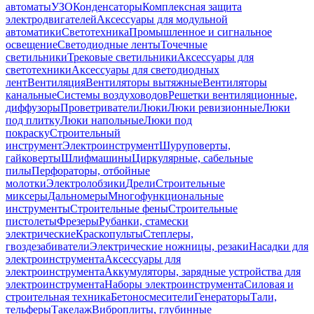
автоматы
УЗО
Конденсаторы
Комплексная защита
электродвигателей
Аксессуары для модульной
автоматики
Светотехника
Промышленное и сигнальное
освещение
Светодиодные ленты
Точечные
светильники
Трековые светильники
Аксессуары для
светотехники
Аксессуары для светодиодных
лент
Вентиляция
Вентиляторы вытяжные
Вентиляторы
канальные
Системы воздуховодов
Решетки вентиляционные,
диффузоры
Проветриватели
Люки
Люки ревизионные
Люки
под плитку
Люки напольные
Люки под
покраску
Строительный
инструмент
Электроинструмент
Шуруповерты,
гайковерты
Шлифмашины
Циркулярные, сабельные
пилы
Перфораторы, отбойные
молотки
Электролобзики
Дрели
Строительные
миксеры
Дальномеры
Многофункциональные
инструменты
Строительные фены
Строительные
пистолеты
Фрезеры
Рубанки, стамески
электрические
Краскопульты
Степлеры,
гвоздезабиватели
Электрические ножницы, резаки
Насадки для
электроинструмента
Аксессуары для
электроинструмента
Аккумуляторы, зарядные устройства для
электроинструмента
Наборы электроинструмента
Силовая и
строительная техника
Бетоносмесители
Генераторы
Тали,
тельферы
Такелаж
Виброплиты, глубинные