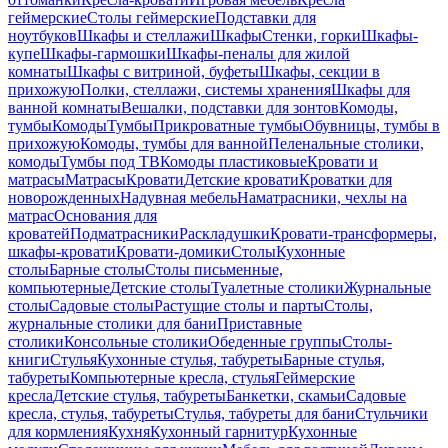
геймерские
Столы геймерские
Подставки для
ноутбуков
Шкафы и стеллажи
Шкафы
Стенки, горки
Шкафы-
купе
Шкафы-гармошки
Шкафы-пеналы для жилой
комнаты
Шкафы с витриной, буфеты
Шкафы, секции в
прихожую
Полки, стеллажи, системы хранения
Шкафы для
ванной комнаты
Вешалки, подставки для зонтов
Комоды,
тумбы
Комоды
Тумбы
Прикроватные тумбы
Обувницы, тумбы в
прихожую
Комоды, тумбы для ванной
Пеленальные столики,
комоды
Тумбы под ТВ
Комоды пластиковые
Кровати и
матрасы
Матрасы
Кровати
Детские кровати
Кроватки для
новорожденных
Надувная мебель
Наматрасники, чехлы на
матрас
Основания для
кроватей
Подматрасники
Раскладушки
Кровати-трансформеры,
шкафы-кровати
Кровати-домики
Столы
Кухонные
столы
Барные столы
Столы письменные,
компьютерные
Детские столы
Туалетные столики
Журнальные
столы
Садовые столы
Растущие столы и парты
Столы,
журнальные столики для бани
Приставные
столики
Консольные столики
Обеденные группы
Столы-
книги
Стулья
Кухонные стулья, табуреты
Барные стулья,
табуреты
Компьютерные кресла, стулья
Геймерские
кресла
Детские стулья, табуреты
Банкетки, скамьи
Садовые
кресла, стулья, табуреты
Стулья, табуреты для бани
Стульчики
для кормления
Кухня
Кухонный гарнитур
Кухонные