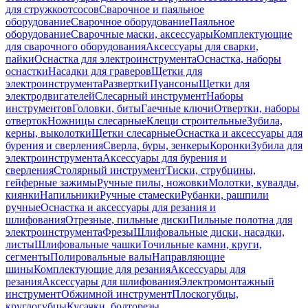
для стружкоотсосов
Сварочное и паяльное
оборудование
Сварочное оборудование
Паяльное
оборудование
Сварочные маски, аксессуары
Комплектующие
для сварочного оборудования
Аксессуары для сварки,
пайки
Оснастка для электроинструмента
Оснастка, наборы
оснастки
Насадки для граверов
Щетки для
электроинструмента
Развертки
Пуансоны
Щетки для
электродвигателей
Слесарный инструмент
Наборы
инструментов
Головки, биты
Гаечные ключи
Отвертки, наборы
отверток
Ножницы слесарные
Клещи строительные
Зубила,
керны, выколотки
Щетки слесарные
Оснастка и аксессуары для
бурения и сверления
Сверла, буры, зенкеры
Коронки
Зубила для
электроинструмента
Аксессуары для бурения и
сверления
Столярный инструмент
Тиски, струбцины,
гейферные зажимы
Ручные пилы, ножовки
Молотки, кувалды,
киянки
Напильники
Ручные стамески
Рубанки, рашпили
ручные
Оснастка и аксессуары для резания и
шлифования
Отрезные, пильные диски
Пильные полотна для
электроинструмента
Фрезы
Шлифовальные диски, насадки,
листы
Шлифовальные чашки
Точильные камни, круги,
сегменты
Полировальные валы
Направляющие
шины
Комплектующие для резания
Аксессуары для
резания
Аксессуары для шлифования
Электромонтажный
инструмент
Обжимной инструмент
Плоскогубцы,
круглогубцы
Кусачки, болторезы,