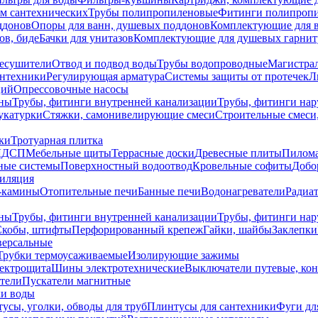
ем сантехнических
Трубы полипропиленовые
Фитинги полипроп
ддонов
Опоры для ванн, душевых поддонов
Комплектующие для 
ов, биде
Бачки для унитазов
Комплектующие для душевых гарнит
есушители
Отвод и подвод воды
Трубы водопроводные
Магистрал
антехники
Регулирующая арматура
Системы защиты от протечек
Л
ций
Опрессовочные насосы
ны
Трубы, фитинги внутренней канализации
Трубы, фитинги на
катурки
Стяжки, самонивелирующие смеси
Строительные смеси,
ки
Тротуарная плитка
ЛДСП
Мебельные щиты
Террасные доски
Древесные плиты
Пилом
ные системы
Поверхностный водоотвод
Кровельные софиты
Добо
тиляция
-камины
Отопительные печи
Банные печи
Водонагреватели
Радиат
ны
Трубы, фитинги внутренней канализации
Трубы, фитинги на
Скобы, штифты
Перфорированный крепеж
Гайки, шайбы
Заклепки
ерсальные
Трубки термоусаживаемые
Изолирующие зажимы
лектрощита
Шины электротехнические
Выключатели путевые, ко
атели
Пускатели магнитные
ки воды
усы, уголки, обводы для труб
Плинтусы для сантехники
Фуги дл