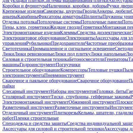
для укладки плитки
Системы выравнивания плитки
Аксессуары
Коробки и фурнитура
Наличники, коробки, доборы
Ручки дверн
Крепежные изделия
Саморезы, шурупы
Гвозди
Анкеры, дюбели
анкеры
Карабины
Фиксаторы арматуры
Шплинты
Пружины унив
Отделка потолка
Потолочные системы
Потолочные панели
Пото
Пены, клеи, герметики
Жидкие гвозди
Герметики
Монтажная пе
Электромонтажные изделия
Клеммы
Средства диэлектрические
Электрощитовое оборудование
Электрощиты
Аксессуары для э
управления
Рубильники
Предохранители
Частотные преобразов
Светотехника
Промышленное и сигнальное освещение
Светоди
Люки
Люки ревизионные
Люки под плитку
Люки напольные
Люк
Силовая и строительная техника
Бетоносмесители
Генераторы
Та
машины
Гидроинструмент
Погрузчики
Строительное оборудование
Компрессоры
Тепловые пушки
Пыле
электроинструмента
Пневмоинструмент
Сварочное и паяльное оборудование
Сварочное оборудование
П
пайки
Слесарный инструмент
Наборы инструментов
Головки, биты
Га
Столярный инструмент
Тиски, струбцины, гейферные зажимы
Р
Электромонтажный инструмент
Обжимной инструмент
Плоског
Разметочный инструмент
Разметочные инструменты
Инструмент
Отделочный инструмент
Плиткорезы
Кельмы, шпатели, гладилк
работ
Пленки строительные
Спецодежда и средства защиты
Средства индивидуальной защ
Аксессуары для силовой и строительной техники
Аксессуары дл