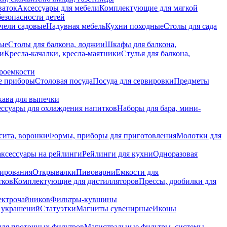
ваток
Аксессуары для мебели
Комплектующие для мягкой
безопасности детей
чели садовые
Надувная мебель
Кухни походные
Столы для сада
вые
Столы для балкона, лоджии
Шкафы для балкона,
ии
Кресла-качалки, кресла-маятники
Стулья для балкона,
роемкости
е приборы
Столовая посуда
Посуда для сервировки
Предметы
укава для выпечки
ссуары для охлаждения напитков
Наборы для бара, мини-
сита, воронки
Формы, приборы для приготовления
Молотки для
аксессуары на рейлинги
Рейлинги для кухни
Одноразовая
вирования
Открывалки
Пивоварни
Емкости для
тков
Комплектующие для дистилляторов
Прессы, дробилки для
лектрочайников
Фильтры-кувшины
я украшений
Статуэтки
Магниты сувенирные
Иконы
ля проточных фильтров
Магистральные фильтры, системы