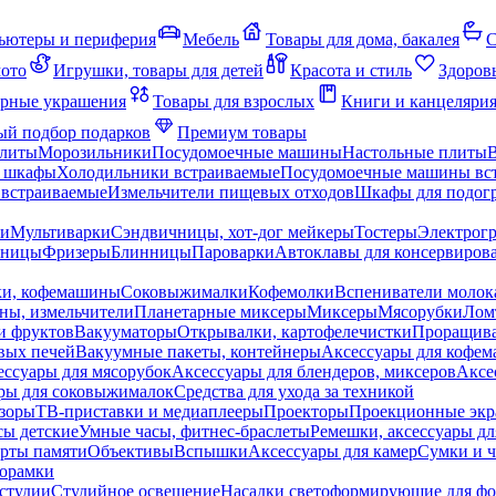
ьютеры и периферия
Мебель
Товары для дома, бакалея
С
мото
Игрушки, товары для детей
Красота и стиль
Здоров
рные украшения
Товары для взрослых
Книги и канцеляри
й подбор подарков
Премиум товары
плиты
Морозильники
Посудомоечные машины
Настольные плиты
 шкафы
Холодильники встраиваемые
Посудомоечные машины вс
встраиваемые
Измельчители пищевых отходов
Шкафы для подогр
чи
Мультиварки
Сэндвичницы, хот-дог мейкеры
Тостеры
Электрог
еницы
Фризеры
Блинницы
Пароварки
Автоклавы для консервиров
ки, кофемашины
Соковыжималки
Кофемолки
Вспениватели молок
ны, измельчители
Планетарные миксеры
Миксеры
Мясорубки
Лом
и фруктов
Вакууматоры
Открывалки, картофелечистки
Проращива
вых печей
Вакуумные пакеты, контейнеры
Аксессуары для кофе
ессуары для мясорубок
Аксессуары для блендеров, миксеров
Аксе
ры для соковыжималок
Средства для ухода за техникой
зоры
ТВ-приставки и медиаплееры
Проекторы
Проекционные эк
сы детские
Умные часы, фитнес-браслеты
Ремешки, аксессуары дл
рты памяти
Объективы
Вспышки
Аксессуары для камер
Сумки и ч
орамки
студии
Студийное освещение
Насадки светоформирующие для фо