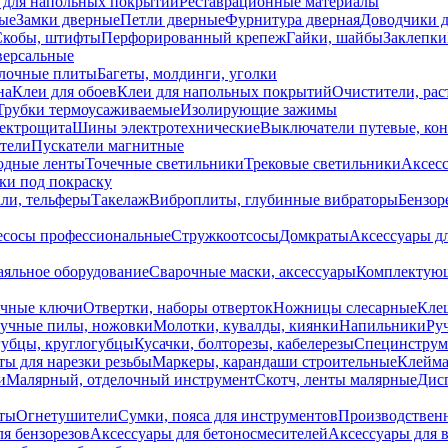
 для напольных покрытий
Реставрационные материалы
ые
Замки дверные
Петли дверные
Фурнитура дверная
Доводчики 
Скобы, штифты
Перфорированный крепеж
Гайки, шайбы
Заклепки
ерсальные
лочные плиты
Багеты, молдинги, уголки
на
Клеи для обоев
Клеи для напольных покрытий
Очистители, рас
Трубки термоусаживаемые
Изолирующие зажимы
лектрощита
Шины электротехнические
Выключатели путевые, ко
атели
Пускатели магнитные
одные ленты
Точечные светильники
Трековые светильники
Аксесс
и под покраску
ли, тельферы
Такелаж
Виброплиты, глубинные вибраторы
Бензор
сосы профессиональные
Стружкоотсосы
Домкраты
Аксессуары д
аяльное оборудование
Сварочные маски, аксессуары
Комплектующ
ечные ключи
Отвертки, наборы отверток
Ножницы слесарные
Кле
учные пилы, ножовки
Молотки, кувалды, киянки
Напильники
Ру
убцы, круглогубцы
Кусачки, болторезы, кабелерезы
Специнструм
ы для нарезки резьбы
Маркеры, карандаши строительные
Клейма
и
Малярный, отделочный инструмент
Скотч, ленты малярные
Дисп
иты
Огнетушители
Сумки, пояса для инструментов
Производствен
я бензорезов
Аксессуары для бетоносмесителей
Аксессуары для 