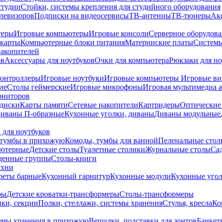
студии
Стойки, системы крепления для студийного оборудования
елевизоров
Подписки на видеосервисы
ТВ-антенны
ТВ-тюнеры
Ак
теры
Игровые компьютеры
Игровые консоли
Серверное оборудов
карты
Компьютерные блоки питания
Материнские платы
Системы
накопителей
ов
Аксессуары для ноутбуков
Очки для компьютера
Рюкзаки для но
контроллеры
Игровые ноутбуки
Игровые компьютеры
Игровые ви
ие
Столы геймерские
Игровые микрофоны
Игровая мультимедиа 
ониторов
диски
Карты памяти
Сетевые накопители
Картридеры
Оптические
иваны П-образные
Кухонные уголки, диваны
Диваны модульные
 для ноутбуков
тумбы в прихожую
Комоды, тумбы для ванной
Пеленальные стол
ьютерные
Детские столы
Туалетные столики
Журнальные столы
Са
денные группы
Столы-книги
ухни
уреты барные
Кухонный гарнитур
Кухонные модули
Кухонные угол
ры
Детские кроватки-трансформеры
Столы-трансформеры
ки, секции
Полки, стеллажи, системы хранения
Стулья, кресла
Ко
емы хранения в прихожую
Вешалки, подставки для зонтов
Банкет