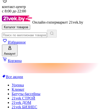
контакт-центр
с
8:00
до
22:00
Онлайн-гипермаркет 21vek.by
Каталог товаров
Избранное
Аккаунт
Корзина
Все акции
Уценка
Климат
Батуты бассейны
21vek СТРОЙ
21vek ДОМ
21vek БИЗНЕС