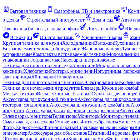
Бытовая техника
Смартфоны, ТВ и электроника
Комп
отделка
Строительный инструмент
Дом и сад
Авто и 
Товары для бизнеса, склада и офиса
Досуг и хобби
Ювели
Все акции
Оплата частями
Уцененные товары
Умны
Крупная техника для кухни
Холодильники
Вытяжки
Кухонные 
Встраиваемая техника, оборудование
Варочные панели
Духовые
встраиваемые
Комплекты встраиваемой техники
Морозильники 
упаковщики встраиваемые
Пароварки встраиваемые
Техника для приготовления еды
Аэрогрили
Микроволновые пе
кексницы
Хлебопечки
Ростеры, мини-печи
Йогуртницы, морож
фритюрницы
Яйцеварки
Попкорницы
Техника для приготовления напитков
Электрочайники
Кофевар
Техника для измельчения продуктов
Блендеры
Кухонные комбай
Мелкая техника
Весы кухонные, бытовые
Сушилки для овощей 
Аксессуары для кухонной техники
Аксессуары для микроволно
тостеров, сэндвичниц
Аксессуары для кухонных комбайнов
Акс
йогуртниц
Аксессуары для аэрогрилей, электрогрилей
Аксессуа
Телевизоры, мониторы
Телевизоры
Мониторы
Мониторы-телеви
Смарт-часы, аксессуары
Умные часы
Фитнес-браслеты
Умные ча
Фото, видеосъемка
Фотоаппараты
Видеокамеры
Экшн-камеры
Ка
видеокамер
Аксессуары для объективов
Штативы
Цифровые фот
Оборудование для фотостудии
Кольцевые лампы
Фоны для фото