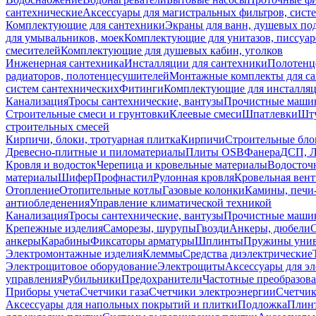
сантехнические
Аксессуары для магистральных фильтров, сист
Комплектующие для сантехники
Экраны для ванн, душевых по
для умывальников, моек
Комплектующие для унитазов, писсуар
смесителей
Комплектующие для душевых кабин, уголков
Инженерная сантехника
Инсталляции для сантехники
Полотенц
радиаторов, полотенцесушителей
Монтажные комплекты для с
систем сантехнических
Фитинги
Комплектующие для инсталля
Канализация
Тросы сантехнические, вантузы
Прочистные маши
Строительные смеси и грунтовки
Клеевые смеси
Шпатлевки
Шту
строительных смесей
Кирпичи, блоки, тротуарная плитка
Кирпичи
Строительные бло
Древесно-плитные и пиломатериалы
Плиты OSB
Фанера
ДСП, 
Кровля и водосток
Черепица и кровельные материалы
Водосточ
материалы
Шифер
Профнастил
Рулонная кровля
Кровельная вен
Отопление
Отопительные котлы
Газовые колонки
Камины, печи
антиобледенения
Управление климатической техникой
Канализация
Тросы сантехнические, вантузы
Прочистные маши
Крепежные изделия
Саморезы, шурупы
Гвозди
Анкеры, дюбели
анкеры
Карабины
Фиксаторы арматуры
Шплинты
Пружины унив
Электромонтажные изделия
Клеммы
Средства диэлектрические
Электрощитовое оборудование
Электрощиты
Аксессуары для э
управления
Рубильники
Предохранители
Частотные преобразов
Приборы учета
Счетчики газа
Счетчики электроэнергии
Счетчи
Аксессуары для напольных покрытий и плитки
Подложка
Плинт