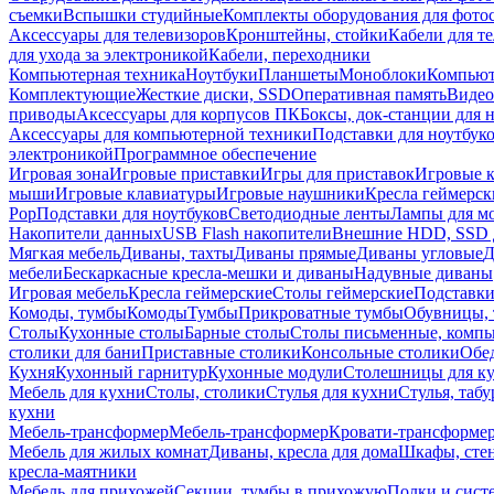
съемки
Вспышки студийные
Комплекты оборудования для фото
Аксессуары для телевизоров
Кронштейны, стойки
Кабели для т
для ухода за электроникой
Кабели, переходники
Компьютерная техника
Ноутбуки
Планшеты
Моноблоки
Компью
Комплектующие
Жесткие диски, SSD
Оперативная память
Видео
приводы
Аксессуары для корпусов ПК
Боксы, док-станции для 
Аксессуары для компьютерной техники
Подставки для ноутбук
электроникой
Программное обеспечение
Игровая зона
Игровые приставки
Игры для приставок
Игровые 
мыши
Игровые клавиатуры
Игровые наушники
Кресла геймерск
Pop
Подставки для ноутбуков
Светодиодные ленты
Лампы для м
Накопители данных
USB Flash накопители
Внешние HDD, SSD 
Мягкая мебель
Диваны, тахты
Диваны прямые
Диваны угловые
Д
мебели
Бескаркасные кресла-мешки и диваны
Надувные диваны
Игровая мебель
Кресла геймерские
Столы геймерские
Подставки
Комоды, тумбы
Комоды
Тумбы
Прикроватные тумбы
Обувницы, 
Столы
Кухонные столы
Барные столы
Столы письменные, комп
столики для бани
Приставные столики
Консольные столики
Обе
Кухня
Кухонный гарнитур
Кухонные модули
Столешницы для к
Мебель для кухни
Столы, столики
Стулья для кухни
Стулья, таб
кухни
Мебель-трансформер
Мебель-трансформер
Кровати-трансформе
Мебель для жилых комнат
Диваны, кресла для дома
Шкафы, стен
кресла-маятники
Мебель для прихожей
Секции, тумбы в прихожую
Полки и сист