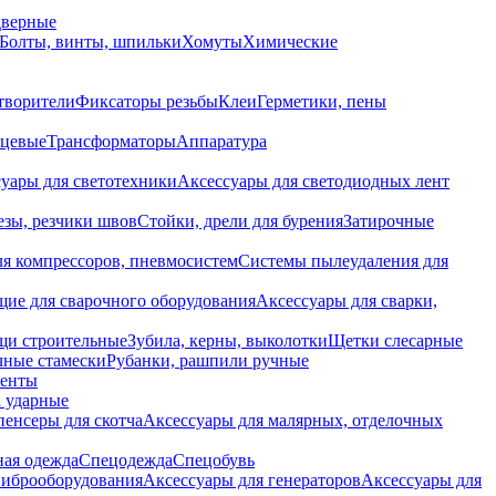
дверные
Болты, винты, шпильки
Хомуты
Химические
творители
Фиксаторы резьбы
Клеи
Герметики, пены
нцевые
Трансформаторы
Аппаратура
уары для светотехники
Аксессуары для светодиодных лент
езы, резчики швов
Стойки, дрели для бурения
Затирочные
ля компрессоров, пневмосистем
Системы пылеудаления для
ие для сварочного оборудования
Аксессуары для сварки,
щи строительные
Зубила, керны, выколотки
Щетки слесарные
чные стамески
Рубанки, рашпили ручные
енты
 ударные
енсеры для скотча
Аксессуары для малярных, отделочных
ная одежда
Спецодежда
Спецобувь
виброоборудования
Аксессуары для генераторов
Аксессуары для