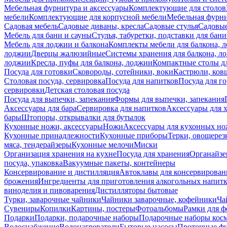
Мебельная фурнитура и аксессуары
Комплектующие для столов
мебели
Комплектующие для корпусной мебели
Мебельная фурн
Садовая мебель
Садовые диваны, кресла
Садовые стулья
Садовые
Мебель для бани и сауны
Стулья, табуретки, подставки для бани
Мебель для лоджии и балкона
Комплекты мебели для балкона, 
лоджии
Дверцы жалюзийные
Системы хранения для балкона, л
лоджии
Кресла, пуфы для балкона, лоджии
Компактные столы дл
Посуда для готовки
Сковороды, сотейники, воки
Кастрюли, ков
Столовая посуда, сервировка
Посуда для напитков
Посуда для г
сервировки
Детская столовая посуда
Посуда для выпечки, запекания
Формы для выпечки, запекания
Аксессуары для бара
Сервировка для напитков
Аксессуары для 
бары
Штопоры, открывалки для бутылок
Кухонные ножи, аксессуары
Ножи
Аксессуары для кухонных н
Кухонные принадлежности
Кухонные приборы
Терки, овощерез
мяса, тендерайзеры
Кухонные мелочи
Миски
Организация хранения на кухне
Посуда для хранения
Органайзе
посуда, упаковка
Вакуумные пакеты, контейнеры
Консервирование и дистилляция
Автоклавы для консервирован
брожения
Ингредиенты для приготовления алкогольных напит
виноделия и пивоварения
Дистилляторы бытовые
Турки, заварочные чайники
Чайники заварочные, кофейники
Ча
Сувениры
Копилки
Картины, постеры
Фотоальбомы
Рамки для ф
Подарки
Подарки, подарочные наборы
Подарочные наборы косм
Водоснабжение
Водонагреватели
Бытовые насосы
Проточные фи