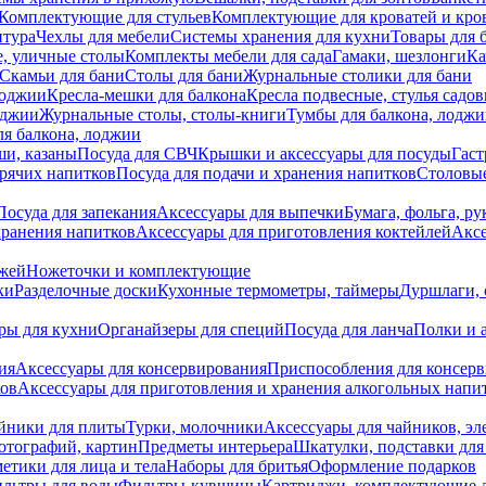
Комплектующие для стульев
Комплектующие для кроватей и кро
итура
Чехлы для мебели
Системы хранения для кухни
Товары для 
, уличные столы
Комплекты мебели для сада
Гамаки, шезлонги
Ка
Скамьи для бани
Столы для бани
Журнальные столики для бани
лоджии
Кресла-мешки для балкона
Кресла подвесные, стулья садо
оджии
Журнальные столы, столы-книги
Тумбы для балкона, лодж
я балкона, лоджии
ши, казаны
Посуда для СВЧ
Крышки и аксессуары для посуды
Гаст
орячих напитков
Посуда для подачи и хранения напитков
Столовы
Посуда для запекания
Аксессуары для выпечки
Бумага, фольга, р
хранения напитков
Аксессуары для приготовления коктейлей
Аксе
ожей
Ножеточки и комплектующие
ки
Разделочные доски
Кухонные термометры, таймеры
Дуршлаги, 
ры для кухни
Органайзеры для специй
Посуда для ланча
Полки и 
ия
Аксессуары для консервирования
Приспособления для консер
ков
Аксессуары для приготовления и хранения алкогольных напи
йники для плиты
Турки, молочники
Аксессуары для чайников, э
отографий, картин
Предметы интерьера
Шкатулки, подставки дл
етики для лица и тела
Наборы для бритья
Оформление подарков
льтры для воды
Фильтры-кувшины
Картриджи, комплектующие д