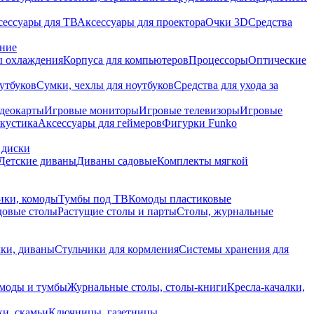
сессуары для ТВ
Аксессуары для проектора
Очки 3D
Средства
ание
 охлаждения
Корпуса для компьютеров
Процессоры
Оптические
утбуков
Сумки, чехлы для ноутбуков
Средства для ухода за
деокарты
Игровые мониторы
Игровые телевизоры
Игровые
акустика
Аксессуары для геймеров
Фигурки Funko
 диски
Детские диваны
Диваны садовые
Комплекты мягкой
ики, комоды
Тумбы под ТВ
Комоды пластиковые
довые столы
Растущие столы и парты
Столы, журнальные
ки, диваны
Стульчики для кормления
Системы хранения для
моды и тумбы
Журнальные столы, столы-книги
Кресла-качалки,
ки, скамьи
Ключницы, газетницы