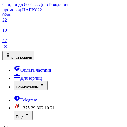
Скидки до 80% ко Дню Рождения!
промокод HAPPY22
02
дн
22
:
10
:
47
г. Ганцевичи
Оплата частями
Для юрлиц
Покупателям
Telegram
+375 29
302 10 21
Еще