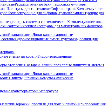
иленовые
Расширительные баки, гидроаккумуляторы
ванн
Плинтусы для сантехники
Сифоны, трапы
Комплектующие
уров
Комплектующие для сифонов, трапов
Комплектующие для
ьные фильтры, системы сантехнические
Комплектующие для
юки сантехнические
Аксессуары для магистральных фильтров,
ружной канализации
Люки канализационные
 составы
Гидроизоляционные смеси
Грунтовки
Добавки для
атериалы
рные элементы кровли
Гидроизоляционные
оры отопления, батареи
Теплый пол
Теплые плинтусы
Системы
ружной канализации
Люки канализационные
Болты, винты, шпильки
Хомуты
Химические
нцевые
Трансформаторы
Аппаратура
я плитки
Порожки, профили для пола и плитки
Приспособления