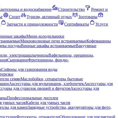
антехника и водоснабжение
Строительство
Ремонт и
ье
Спорт
Туризм, активный отдых
Зоотовары
я
Запчасти и принадлежности
Сертификаты
Услуги
Винные шкафы
Мини-холодильники
траиваемые
Микроволновые печи встраиваемые
Кофемашины
ева посуды
Винные шкафы встраиваемые
Вакуумные
рили, электрошашлычницы
Вафельницы, орешницы,
ания
Сыроварни
Фритюрницы, фондю-
а
Сифоны для газирования воды
терезки
тели семян
Маслобойки, сепараторы бытовые
машин
Аксессуары для мультиварок, хлебопечек
Аксессуары для
ссуары для сушилок овощей и фруктов
Аксессуары для
раны
Профессиональные дисплеи
я умных часов
Кабели для умных часов
ехлы для камер
Зарядные устройства, аккумуляторы для фото,
тостудии
Фотозонты, отражатели
Оборудование для предметной