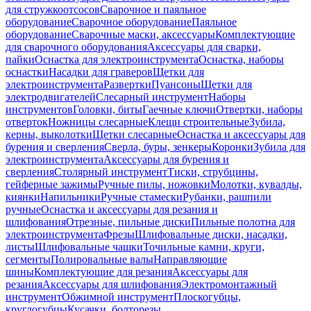
для стружкоотсосов
Сварочное и паяльное
оборудование
Сварочное оборудование
Паяльное
оборудование
Сварочные маски, аксессуары
Комплектующие
для сварочного оборудования
Аксессуары для сварки,
пайки
Оснастка для электроинструмента
Оснастка, наборы
оснастки
Насадки для граверов
Щетки для
электроинструмента
Развертки
Пуансоны
Щетки для
электродвигателей
Слесарный инструмент
Наборы
инструментов
Головки, биты
Гаечные ключи
Отвертки, наборы
отверток
Ножницы слесарные
Клещи строительные
Зубила,
керны, выколотки
Щетки слесарные
Оснастка и аксессуары для
бурения и сверления
Сверла, буры, зенкеры
Коронки
Зубила для
электроинструмента
Аксессуары для бурения и
сверления
Столярный инструмент
Тиски, струбцины,
гейферные зажимы
Ручные пилы, ножовки
Молотки, кувалды,
киянки
Напильники
Ручные стамески
Рубанки, рашпили
ручные
Оснастка и аксессуары для резания и
шлифования
Отрезные, пильные диски
Пильные полотна для
электроинструмента
Фрезы
Шлифовальные диски, насадки,
листы
Шлифовальные чашки
Точильные камни, круги,
сегменты
Полировальные валы
Направляющие
шины
Комплектующие для резания
Аксессуары для
резания
Аксессуары для шлифования
Электромонтажный
инструмент
Обжимной инструмент
Плоскогубцы,
круглогубцы
Кусачки, болторезы,