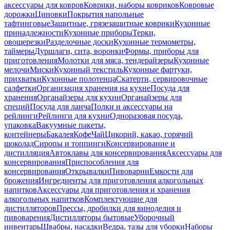
аксессуары для ковров
Коврики, наборы ковриков
Ковровые
дорожки
Циновки
Покрытия напольные
тафтинговые
Защитные, грязезащитные коврики
Кухонные
принадлежности
Кухонные приборы
Терки,
овощерезки
Разделочные доски
Кухонные термометры,
таймеры
Дуршлаги, сита, воронки
Формы, приборы для
приготовления
Молотки для мяса, тендерайзеры
Кухонные
мелочи
Миски
Кухонный текстиль
Кухонные фартуки,
прихватки
Кухонные полотенца
Скатерти, сервировочные
салфетки
Организация хранения на кухне
Посуда для
хранения
Органайзеры для кухни
Органайзеры для
специй
Посуда для ланча
Полки и аксессуары на
рейлинги
Рейлинги для кухни
Одноразовая посуда,
упаковка
Вакуумные пакеты,
контейнеры
Бакалея
Кофе
Чай
Цикорий, какао, горячий
шоколад
Сиропы и топпинги
Консервирование и
дистилляция
Автоклавы для консервирования
Аксессуары для
консервирования
Приспособления для
консервирования
Открывалки
Пивоварни
Емкости для
брожения
Ингредиенты для приготовления алкогольных
напитков
Аксессуары для приготовления и хранения
алкогольных напитков
Комплектующие для
дистилляторов
Прессы, дробилки для виноделия и
пивоварения
Дистилляторы бытовые
Уборочный
инвентарь
Швабры, насадки
Ведра, тазы для уборки
Наборы