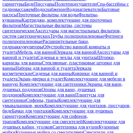
гарнитуры
Биде
Писсуары
Полотенцесушители
Спа-бассейны с
гидромассажем
Водоснабжение
Водонагреватели
Бытовые
насосы
Проточные фильтры для воды
Фильтры-
кувшины
Картриджи, комплектующие для проточных
фильтров
Магистральные фильтры, системы
сантехнические
Аксессуары для магистральных фильтров,
систем сантехнических
Трубы полипропиленовые
Фитинги
полипропиленовые
Расширительные баки,
гидроаккумуляторы
Обустройство ванной комнаты и
туалета
Мебель для ванной
Зеркала для ванной
Аксессуары для
ванной и туалета
Сиденья и чехлы для унитаза
Шторки,
карнизы для ванны
Стеклянные, пластиковые шторки для
ванны
Наборы для ванной и туалета
Зеркала
косметические
Сиденья для ванны
Коврики для ванной и
туалета
Экран-дверки в туалет
Комплектующие для мебели в
ванную
Комплектующие для сантехники
Экраны для ванн,
душевых поддонов
Опоры для ванн, душевых
поддонов
Комплектующие для ванн
Плинтусы для
сантехники
Сифоны, трапы
Комплектующие для
умывальников, моек
Комплектующие для унитазов, писсуаров,
биде
Бачки для унитазов
Комплектующие для душевых
гарнитуров
Комплектующие для сифонов,
трапов
Комплектующие для смесителей
Комплектующие для
душевых кабин, уголков
Сантехника для кухни
Кухонные
мойки
Кухонные мойки со смесителями
Смесители для