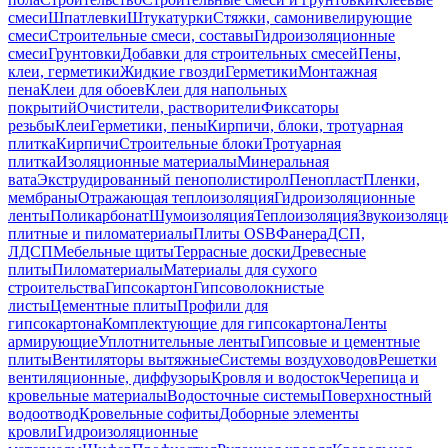
смеси
Шпатлевки
Штукатурки
Стяжки, самонивелирующие
смеси
Строительные смеси, составы
Гидроизоляционные
смеси
Грунтовки
Добавки для строительных смесей
Пены,
клеи, герметики
Жидкие гвозди
Герметики
Монтажная
пена
Клеи для обоев
Клеи для напольных
покрытий
Очистители, растворители
Фиксаторы
резьбы
Клеи
Герметики, пены
Кирпичи, блоки, тротуарная
плитка
Кирпичи
Строительные блоки
Тротуарная
плитка
Изоляционные материалы
Минеральная
вата
Экструдированный пенополистирол
Пенопласт
Пленки,
мембраны
Отражающая теплоизоляция
Гидроизоляционные
ленты
Поликарбонат
Шумоизоляция
Теплоизоляция
Звукоизоляц
плитные и пиломатериалы
Плиты OSB
Фанера
ДСП,
ЛДСП
Мебельные щиты
Террасные доски
Древесные
плиты
Пиломатериалы
Материалы для сухого
строительства
Гипсокартон
Гипсоволокнистые
листы
Цементные плиты
Профили для
гипсокартона
Комплектующие для гипсокартона
Ленты
армирующие
Уплотнительные ленты
Гипсовые и цементные
плиты
Вентиляторы вытяжные
Системы воздуховодов
Решетки
вентиляционные, диффузоры
Кровля и водосток
Черепица и
кровельные материалы
Водосточные системы
Поверхностный
водоотвод
Кровельные софиты
Доборные элементы
кровли
Гидроизоляционные