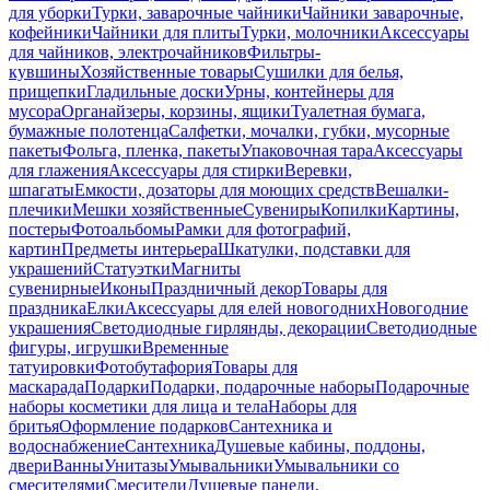
для уборки
Турки, заварочные чайники
Чайники заварочные,
кофейники
Чайники для плиты
Турки, молочники
Аксессуары
для чайников, электрочайников
Фильтры-
кувшины
Хозяйственные товары
Сушилки для белья,
прищепки
Гладильные доски
Урны, контейнеры для
мусора
Органайзеры, корзины, ящики
Туалетная бумага,
бумажные полотенца
Салфетки, мочалки, губки, мусорные
пакеты
Фольга, пленка, пакеты
Упаковочная тара
Аксессуары
для глажения
Аксессуары для стирки
Веревки,
шпагаты
Емкости, дозаторы для моющих средств
Вешалки-
плечики
Мешки хозяйственные
Сувениры
Копилки
Картины,
постеры
Фотоальбомы
Рамки для фотографий,
картин
Предметы интерьера
Шкатулки, подставки для
украшений
Статуэтки
Магниты
сувенирные
Иконы
Праздничный декор
Товары для
праздника
Елки
Аксессуары для елей новогодних
Новогодние
украшения
Светодиодные гирлянды, декорации
Светодиодные
фигуры, игрушки
Временные
татуировки
Фотобутафория
Товары для
маскарада
Подарки
Подарки, подарочные наборы
Подарочные
наборы косметики для лица и тела
Наборы для
бритья
Оформление подарков
Сантехника и
водоснабжение
Сантехника
Душевые кабины, поддоны,
двери
Ванны
Унитазы
Умывальники
Умывальники со
смесителями
Смесители
Душевые панели,