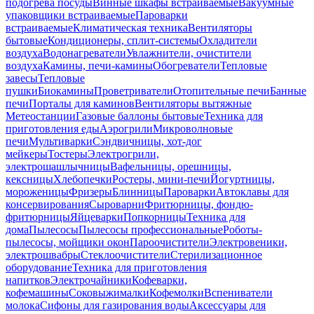
подогрева посуды
Винные шкафы встраиваемые
Вакуумные
упаковщики встраиваемые
Пароварки
встраиваемые
Климатическая техника
Вентиляторы
бытовые
Кондиционеры, сплит-системы
Охладители
воздуха
Водонагреватели
Увлажнители, очистители
воздуха
Камины, печи-камины
Обогреватели
Тепловые
завесы
Тепловые
пушки
Биокамины
Проветриватели
Отопительные печи
Банные
печи
Порталы для каминов
Вентиляторы вытяжные
Метеостанции
Газовые баллоны бытовые
Техника для
приготовления еды
Аэрогрили
Микроволновые
печи
Мультиварки
Сэндвичницы, хот-дог
мейкеры
Тостеры
Электрогрили,
электрошашлычницы
Вафельницы, орешницы,
кексницы
Хлебопечки
Ростеры, мини-печи
Йогуртницы,
мороженицы
Фризеры
Блинницы
Пароварки
Автоклавы для
консервирования
Сыроварни
Фритюрницы, фондю-
фритюрницы
Яйцеварки
Попкорницы
Техника для
дома
Пылесосы
Пылесосы профессиональные
Роботы-
пылесосы, мойщики окон
Пароочистители
Электровеники,
электрошвабры
Стеклоочистители
Стерилизационное
оборудование
Техника для приготовления
напитков
Электрочайники
Кофеварки,
кофемашины
Соковыжималки
Кофемолки
Вспениватели
молока
Сифоны для газирования воды
Аксессуары для