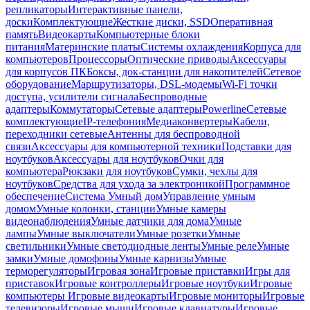
репликаторы
Интерактивные панели,
доски
Комплектующие
Жесткие диски, SSD
Оперативная
память
Видеокарты
Компьютерные блоки
питания
Материнские платы
Системы охлаждения
Корпуса для
компьютеров
Процессоры
Оптические приводы
Аксессуары
для корпусов ПК
Боксы, док-станции для накопителей
Сетевое
оборудование
Маршрутизаторы, DSL-модемы
Wi-Fi точки
доступа, усилители сигнала
Беспроводные
адаптеры
Коммутаторы
Сетевые адаптеры
Powerline
Сетевые
комплектующие
IP-телефония
Медиаконвертеры
Кабели,
переходники сетевые
Антенны для беспроводной
связи
Аксессуары для компьютерной техники
Подставки для
ноутбуков
Аксессуары для ноутбуков
Очки для
компьютера
Рюкзаки для ноутбуков
Сумки, чехлы для
ноутбуков
Средства для ухода за электроникой
Программное
обеспечение
Система Умный дом
Управление умным
домом
Умные колонки, станции
Умные камеры
видеонаблюдения
Умные датчики для дома
Умные
лампы
Умные выключатели
Умные розетки
Умные
светильники
Умные светодиодные ленты
Умные реле
Умные
замки
Умные домофоны
Умные карнизы
Умные
терморегуляторы
Игровая зона
Игровые приставки
Игры для
приставок
Игровые контроллеры
Игровые ноутбуки
Игровые
компьютеры
Игровые видеокарты
Игровые мониторы
Игровые
телевизоры
Игровые мыши
Игровые клавиатуры
Игровые