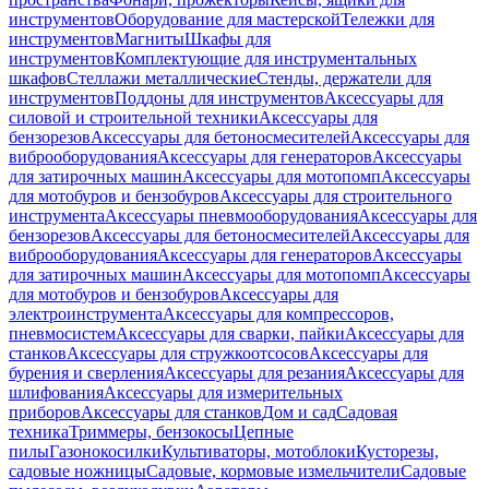
инструментов
Оборудование для мастерской
Тележки для
инструментов
Магниты
Шкафы для
инструментов
Комплектующие для инструментальных
шкафов
Стеллажи металлические
Стенды, держатели для
инструментов
Поддоны для инструментов
Аксессуары для
силовой и строительной техники
Аксессуары для
бензорезов
Аксессуары для бетоносмесителей
Аксессуары для
виброоборудования
Аксессуары для генераторов
Аксессуары
для затирочных машин
Аксессуары для мотопомп
Аксессуары
для мотобуров и бензобуров
Аксессуары для строительного
инструмента
Аксессуары пневмооборудования
Аксессуары для
бензорезов
Аксессуары для бетоносмесителей
Аксессуары для
виброоборудования
Аксессуары для генераторов
Аксессуары
для затирочных машин
Аксессуары для мотопомп
Аксессуары
для мотобуров и бензобуров
Аксессуары для
электроинструмента
Аксессуары для компрессоров,
пневмосистем
Аксессуары для сварки, пайки
Аксессуары для
станков
Аксессуары для стружкоотсосов
Аксессуары для
бурения и сверления
Аксессуары для резания
Аксессуары для
шлифования
Аксессуары для измерительных
приборов
Аксессуары для станков
Дом и сад
Садовая
техника
Триммеры, бензокосы
Цепные
пилы
Газонокосилки
Культиваторы, мотоблоки
Кусторезы,
садовые ножницы
Садовые, кормовые измельчители
Садовые