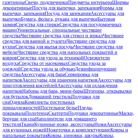
газетницы
Свечи, подсвечники
Предметы интерьера
Ширмы
декоративные
Посуда для выпечки, запекания
Формы для
выпечки, запекания
Посуда для запекания
Аксессуары для
выпечки
Бумага, фольга, рукава для выпечки
Бытовая
химия
Средства для стирки
Средства для посудомоечных
машин
Универсальные, специальные чистящие
средства
Чистящие средства для стекол и зеркал
Чистящие
средства для ванной и туалета
Чистящие средства для
кухни
Средства для мытья посуды
Чистящие средства для
мебели
Чистящие средства для напольных покрытий и
ковров
Средства для ухода за техникой
Освежители
воздуха
Средства от насекомых
Средства ухода за
одеждой
Средства ухода за обувью
Дезинфицирующие
средства
Аксессуары для бара
Сервировка для
напитков
Аксессуары для хранения напитков
Аксессуары для
приготовления коктейлей
Аксессуары для охлаждения
напитков
Наборы для бара, мини-бары
Штопоры, открывалки
для бутылок
Домашний текстиль
Подушки для
сна
Одеяла
Комплекты постельных
принадлежностей
Постельное белье
Пледы,
покрывала
Полотенца
Скатерти
Подушки декоративные
Маски,
беруши для сна
Наполнители для домашнего
текстиля
Ткани
Кухонные ножи, аксессуары
Ножи
Аксессуары
для кухонных ножей
Ножеточки и комплектующие
Ковры и
напольные покрытия
Ковры, циновки, шкуры
Ковры,