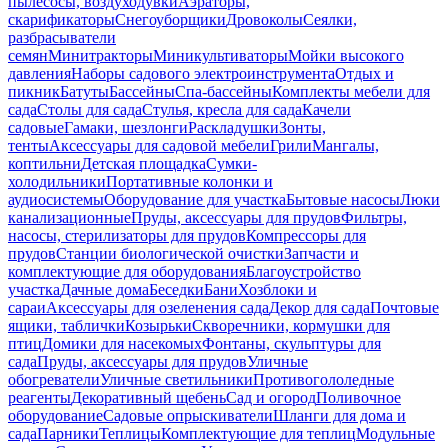
пылесосы, воздуходувки
Аэраторы,
скарификаторы
Снегоуборщики
Дровоколы
Сеялки,
разбрасыватели
семян
Минитракторы
Миникультиваторы
Мойки высокого
давления
Наборы садового электроинструмента
Отдых и
пикник
Батуты
Бассейны
Спа-бассейны
Комплекты мебели для
сада
Столы для сада
Стулья, кресла для сада
Качели
садовые
Гамаки, шезлонги
Раскладушки
Зонты,
тенты
Аксессуары для садовой мебели
Грили
Мангалы,
коптильни
Детская площадка
Сумки-
холодильники
Портативные колонки и
аудиосистемы
Оборудование для участка
Бытовые насосы
Люки
канализационные
Пруды, аксессуары для прудов
Фильтры,
насосы, стерилизаторы для прудов
Компрессоры для
прудов
Станции биологической очистки
Запчасти и
комплектующие для оборудования
Благоустройство
участка
Дачные дома
Беседки
Бани
Хозблоки и
сараи
Аксессуары для озеленения сада
Декор для сада
Почтовые
ящики, таблички
Козырьки
Скворечники, кормушки для
птиц
Домики для насекомых
Фонтаны, скульптуры для
сада
Пруды, аксессуары для прудов
Уличные
обогреватели
Уличные светильники
Противогололедные
реагенты
Декоративный щебень
Сад и огород
Поливочное
оборудование
Садовые опрыскиватели
Шланги для дома и
сада
Парники
Теплицы
Комплектующие для теплиц
Модульные