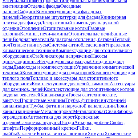
материалы
Шифер
Профнастил
Рулонная кровля
Кровельная
вентиляция
Отделка фасада
Фасадные
панели
Сайдинг
Комплектующие для фасадных
панелей
Декоративные штукатурки для фасада
Клинкерная
плитка для фасада
Декоративный камень для наружной
отделки
Отопление
Отопительные котлы
Газовые
колонки
Камины, печи-камины
Отопительные печи
Банные
печи
Водонагреватели
Радиаторы отопления, батареи
Теплый
пол
Теплые плинтусы
Системы антиобледенения
Управление
климатической техникой
Комплектующие для отопительного
оборудования
Стабилизаторы напряжения
Насосы
циркуляционные
Регулирующая арматура
Отвод и подвод
воды
Дымоходы и комплектующие
Управление климатической
техникой
Комплектующие для радиаторов
Комплектующие для
теплого пола
Топливо и аксессуары для отопительного
оборудования
Комплектующие для печей, каминов
Аксессуары
для каминов, печей
Комплектующие для отопительных котлов,
водонагревателей
Канализация
Тросы сантехнические,
вантузы
Прочистные машины
Трубы, фитинги внутренней
канализации
Трубы, фитинги наружной канализации
Люки
канализационные
Металлопрокат
Металлопрокат
Сваи
Заборы,
ограждения
Автоматика для ворот
Крепежные
изделия
Саморезы, шурупы
Гвозди
Анкеры, дюбели
Скобы,
штифты
Перфорированный крепеж
Гайки,
шайбы
Заклепки
Болты, винты, шпильки
Хомуты
Химические