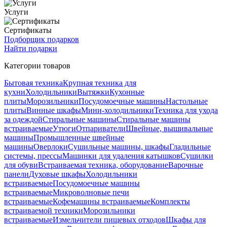
Услуги
Сертификаты
Подборщик подарков
Найти подарки
Категории товаров
Бытовая техника
Крупная техника для
кухни
Холодильники
Вытяжки
Кухонные
плиты
Морозильники
Посудомоечные машины
Настольные
плиты
Винные шкафы
Мини-холодильники
Техника для ухода
за одеждой
Стиральные машины
Стиральные машины
встраиваемые
Утюги
Отпариватели
Швейные, вышивальные
машины
Промышленные швейные
машины
Оверлоки
Сушильные машины, шкафы
Гладильные
системы, прессы
Машинки для удаления катышков
Сушилки
для обуви
Встраиваемая техника, оборудование
Варочные
панели
Духовые шкафы
Холодильники
встраиваемые
Посудомоечные машины
встраиваемые
Микроволновые печи
встраиваемые
Кофемашины встраиваемые
Комплекты
встраиваемой техники
Морозильники
встраиваемые
Измельчители пищевых отходов
Шкафы для