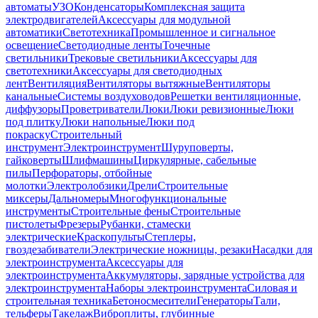
автоматы
УЗО
Конденсаторы
Комплексная защита
электродвигателей
Аксессуары для модульной
автоматики
Светотехника
Промышленное и сигнальное
освещение
Светодиодные ленты
Точечные
светильники
Трековые светильники
Аксессуары для
светотехники
Аксессуары для светодиодных
лент
Вентиляция
Вентиляторы вытяжные
Вентиляторы
канальные
Системы воздуховодов
Решетки вентиляционные,
диффузоры
Проветриватели
Люки
Люки ревизионные
Люки
под плитку
Люки напольные
Люки под
покраску
Строительный
инструмент
Электроинструмент
Шуруповерты,
гайковерты
Шлифмашины
Циркулярные, сабельные
пилы
Перфораторы, отбойные
молотки
Электролобзики
Дрели
Строительные
миксеры
Дальномеры
Многофункциональные
инструменты
Строительные фены
Строительные
пистолеты
Фрезеры
Рубанки, стамески
электрические
Краскопульты
Степлеры,
гвоздезабиватели
Электрические ножницы, резаки
Насадки для
электроинструмента
Аксессуары для
электроинструмента
Аккумуляторы, зарядные устройства для
электроинструмента
Наборы электроинструмента
Силовая и
строительная техника
Бетоносмесители
Генераторы
Тали,
тельферы
Такелаж
Виброплиты, глубинные