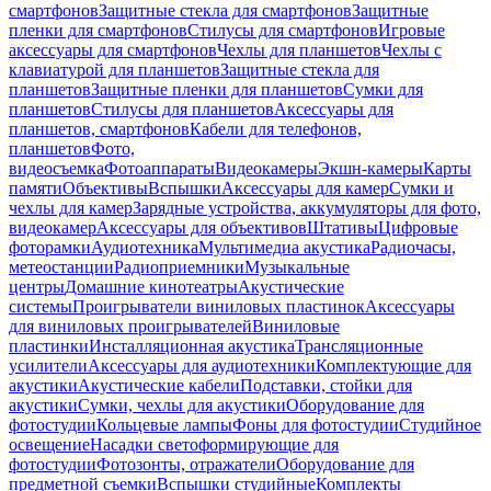
смартфонов
Защитные стекла для смартфонов
Защитные
пленки для смартфонов
Стилусы для смартфонов
Игровые
аксессуары для смартфонов
Чехлы для планшетов
Чехлы с
клавиатурой для планшетов
Защитные стекла для
планшетов
Защитные пленки для планшетов
Сумки для
планшетов
Стилусы для планшетов
Аксессуары для
планшетов, смартфонов
Кабели для телефонов,
планшетов
Фото,
видеосъемка
Фотоаппараты
Видеокамеры
Экшн-камеры
Карты
памяти
Объективы
Вспышки
Аксессуары для камер
Сумки и
чехлы для камер
Зарядные устройства, аккумуляторы для фото,
видеокамер
Аксессуары для объективов
Штативы
Цифровые
фоторамки
Аудиотехника
Мультимедиа акустика
Радиочасы,
метеостанции
Радиоприемники
Музыкальные
центры
Домашние кинотеатры
Акустические
системы
Проигрыватели виниловых пластинок
Аксессуары
для виниловых проигрывателей
Виниловые
пластинки
Инсталляционная акустика
Трансляционные
усилители
Аксессуары для аудиотехники
Комплектующие для
акустики
Акустические кабели
Подставки, стойки для
акустики
Сумки, чехлы для акустики
Оборудование для
фотостудии
Кольцевые лампы
Фоны для фотостудии
Студийное
освещение
Насадки светоформирующие для
фотостудии
Фотозонты, отражатели
Оборудование для
предметной съемки
Вспышки студийные
Комплекты