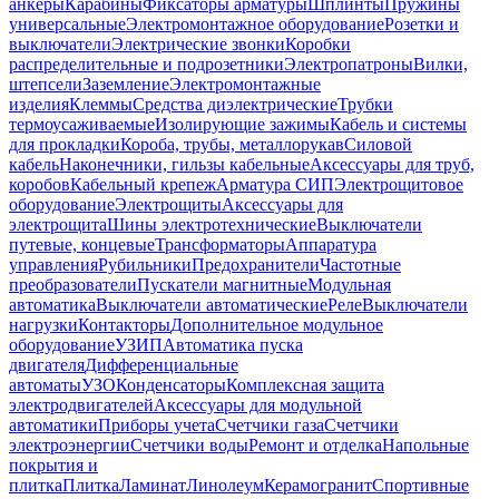
анкеры
Карабины
Фиксаторы арматуры
Шплинты
Пружины
универсальные
Электромонтажное оборудование
Розетки и
выключатели
Электрические звонки
Коробки
распределительные и подрозетники
Электропатроны
Вилки,
штепсели
Заземление
Электромонтажные
изделия
Клеммы
Средства диэлектрические
Трубки
термоусаживаемые
Изолирующие зажимы
Кабель и системы
для прокладки
Короба, трубы, металлорукав
Силовой
кабель
Наконечники, гильзы кабельные
Аксессуары для труб,
коробов
Кабельный крепеж
Арматура СИП
Электрощитовое
оборудование
Электрощиты
Аксессуары для
электрощита
Шины электротехнические
Выключатели
путевые, концевые
Трансформаторы
Аппаратура
управления
Рубильники
Предохранители
Частотные
преобразователи
Пускатели магнитные
Модульная
автоматика
Выключатели автоматические
Реле
Выключатели
нагрузки
Контакторы
Дополнительное модульное
оборудование
УЗИП
Автоматика пуска
двигателя
Дифференциальные
автоматы
УЗО
Конденсаторы
Комплексная защита
электродвигателей
Аксессуары для модульной
автоматики
Приборы учета
Счетчики газа
Счетчики
электроэнергии
Счетчики воды
Ремонт и отделка
Напольные
покрытия и
плитка
Плитка
Ламинат
Линолеум
Керамогранит
Спортивные