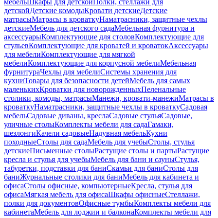
мебель
Шкафы для детской
Полки, стеллажи для
детской
Детские комоды
Кровати детские
Детские
матрасы
Матрасы в кроватку
Наматрасники, защитные чехлы
детские
Мебель для детского сада
Мебельная фурнитура и
аксессуары
Комплектующие для столов
Комплектующие для
стульев
Комплектующие для кроватей и кроваток
Аксессуары
для мебели
Комплектующие для мягкой
мебели
Комплектующие для корпусной мебели
Мебельная
фурнитура
Чехлы для мебели
Системы хранения для
кухни
Товары для безопасности детей
Мебель для самых
маленьких
Кроватки для новорожденных
Пеленальные
столики, комоды, матрасы
Манежи, кровати-манежи
Матрасы в
кроватку
Наматрасники, защитные чехлы в кроватку
Садовая
мебель
Садовые диваны, кресла
Садовые стулья
Садовые,
уличные столы
Комплекты мебели для сада
Гамаки,
шезлонги
Качели садовые
Надувная мебель
Кухни
походные
Столы для сада
Мебель для учебы
Столы, стулья
детские
Письменные столы
Растущие столы и парты
Растущие
кресла и стулья для учебы
Мебель для бани и сауны
Стулья,
табуретки, подставки для бани
Скамьи для бани
Столы для
бани
Журнальные столики для бани
Мебель для кабинета и
офиса
Столы офисные, компьютерные
Кресла, стулья для
офиса
Мягкая мебель для офиса
Шкафы офисные
Стеллажи,
полки для документов
Офисные тумбы
Комплекты мебели для
кабинета
Мебель для лоджии и балкона
Комплекты мебели для