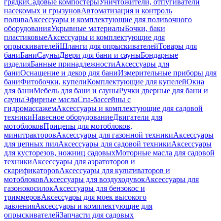
грядки
Садовые компостеры
Уничтожители, отпугиватели
насекомых и грызунов
Автоматизация и контроль
полива
Аксессуары и комплектующие для поливочного
оборудования
Укрывные материалы
Бочки, баки
пластиковые
Аксессуары и комплектующие для
опрыскивателей
Шланги для опрыскивателей
Товары для
бани
Бани
Сауны
Двери для бани и сауны
Бондарные
изделия
Банные принадлежности
Аксессуары для
бани
Оснащение и декор для бани
Измерительные приборы для
бани
Фитобочки, купели
Комплектующие для купелей
Окна
для бани
Мебель для бани и сауны
Ручки дверные для бани и
сауны
Эфирные масла
Спа-бассейны с
гидромассажем
Аксессуары и комплектующие для садовой
техники
Навесное оборудование
Двигатели для
мотоблоков
Прицепы для мотоблоков,
минитракторов
Аксессуары для газонной техники
Аксессуары
для цепных пил
Аксессуары для садовой техники
Аксессуары
для кусторезов, ножниц садовых
Моторные масла для садовой
техники
Аксессуары для аэратоторов и
скарификаторов
Аксессуары для культиваторов и
мотоблоков
Аксессуары для воздуходувок
Аксессуары для
газонокосилок
Аксессуары для бензокос и
триммеров
Аксессуары для моек высокого
давления
Аксессуары и комплектующие для
опрыскивателей
Запчасти для садовых