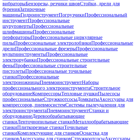
вибраторы
Бензорезы, резчики швов
Стойки, дрели для
бурения
Затирочные
машины
Гидроинструмент
Погрузчики
Профессиональный
инструмент
Профессиональные
шуруповерты
Профессиональные
шлифмашины
Профессиональные
перфораторы
Профессиональные циркулярные
пилы
Профессиональные электролобзики
Профессиональные
дрели
Профессиональные фрезеры
Профессиональные
мультиинструменты
Профессиональные
электрорубанки
Профессиональные строительные
фены
Профессиональные строительные
пистолеты
Профессиональные точильные
станки
Профессиональные
электроножницы
Пневмоинструмент
Наборы
профессионального электроинструмента
Строительное
оборудование
Компрессоры
Тепловые пушки
Пылесосы
профессиональные
Стружкоотсосы
Домкраты
Аксессуары для
компрессоров, пневмосистем
Системы пылеудаления для
электроинструмента
Пневмоинструмент
Станки и
оборудование
Деревообрабатывающие
станки
Ленточнопильные станки
Металлообрабатывающие
станки
Плиткорезные станки
Точильные
станки
Комплектующие для станков
Оснастка для
станков
Аксессуары для станков
Стружкоотсосы
Аксессуары