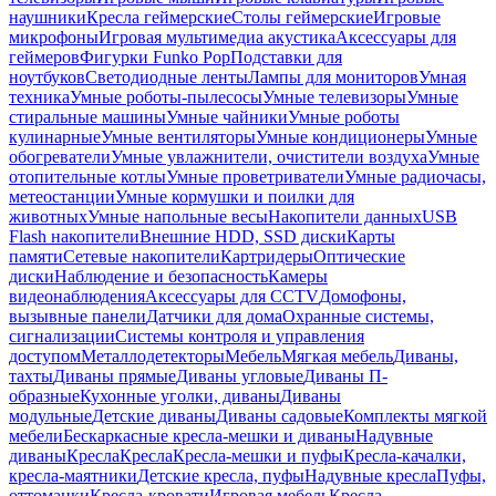
наушники
Кресла геймерские
Столы геймерские
Игровые
микрофоны
Игровая мультимедиа акустика
Аксессуары для
геймеров
Фигурки Funko Pop
Подставки для
ноутбуков
Светодиодные ленты
Лампы для мониторов
Умная
техника
Умные роботы-пылесосы
Умные телевизоры
Умные
стиральные машины
Умные чайники
Умные роботы
кулинарные
Умные вентиляторы
Умные кондиционеры
Умные
обогреватели
Умные увлажнители, очистители воздуха
Умные
отопительные котлы
Умные проветриватели
Умные радиочасы,
метеостанции
Умные кормушки и поилки для
животных
Умные напольные весы
Накопители данных
USB
Flash накопители
Внешние HDD, SSD диски
Карты
памяти
Сетевые накопители
Картридеры
Оптические
диски
Наблюдение и безопасность
Камеры
видеонаблюдения
Аксессуары для CCTV
Домофоны,
вызывные панели
Датчики для дома
Охранные системы,
сигнализации
Системы контроля и управления
доступом
Металлодетекторы
Мебель
Мягкая мебель
Диваны,
тахты
Диваны прямые
Диваны угловые
Диваны П-
образные
Кухонные уголки, диваны
Диваны
модульные
Детские диваны
Диваны садовые
Комплекты мягкой
мебели
Бескаркасные кресла-мешки и диваны
Надувные
диваны
Кресла
Кресла
Кресла-мешки и пуфы
Кресла-качалки,
кресла-маятники
Детские кресла, пуфы
Надувные кресла
Пуфы,
оттоманки
Кресла-кровати
Игровая мебель
Кресла