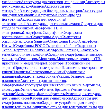
хлебопечек
Аксессуары для тостеров, сэндвичниц
Аксессуары
для кухонных комбайнов
Аксессуары для
мясорубок
Аксессуары для блендеров, миксеров
Аксессуары
для сушилок овощей и фруктов
Аксессуары для
йогуртниц
Аксессуары для аэрогрилей,
электрогрилей
Аксессуары для соковыжималок
Средства для
ухода за техникой
Смартфоны, ТВ и
электроника
Смартфоны
Смартфоны
Смартфоны
восстановленные
Смартфоны Apple
Смартфоны
Xiaomi
Смартфоны Samsung
Смартфоны Honor
Смартфоны
Huawei
Смартфоны POCO
Смартфоны Infinix
Смартфоны
Tecno
Смартфоны Realme
Смартфоны Samsung Galaxy S26
series
Кнопочные телефоны
Складные смартфоны
Телевизоры,
мониторы
Телевизоры
Мониторы
Мониторы-телевизоры
ТВ-
приставки и медиаплееры
Проекторы
Проекционные
экраны
Профессиональные дисплеи
Планшеты, электронные
книги
Планшеты
Электронные книги
Графические
планшеты
Блокноты электронные
Чехлы, бамперы для
планшетов
Аксессуары для планшетов,
смартфонов
Аксессуары для электронных книг
Смарт-часы,
аксессуары
Умные часы
Фитнес-браслеты
Умные часы
детские
Умные часы, фитнес-браслеты
Ремешки, аксессуары
для умных часов
Кабели для умных часов
Аксессуары для
смартфонов, планшетов
Зарядные устройства для телефонов,
планшетов
Чехлы, защитные стекла для телефонов
Чехлы для