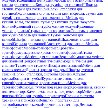
модули
Столешницы для кухни
Мебель для гостиной
Диваны,
кресла для гостиной
Комоды, тумбы для гостиной
Шкафы,
стенки, горки для гостиной
Полки, стеллажи для
гостиной
Журнальные столы, столы-книги
Кресла, стулья для
дома
Кресла-качалки, кресла-маятники
Мебель для
кухни
Столы, столики
Стулья для кухни
Стулья, табуреты
барные
Кухонный гарнитур
Кухонные модули
Кухонные
уголки, диваны
Стульчики для кормления
Системы хранения
для кухни
Мебель для ванной
Тумбы, консоли для
ванной
Шкафы, пеналы для ванной
Шкафчики, полки для
ванной
Зеркала для ванной
Аксессуары для ванной
Мебель-
трансформер
Мебель-трансформер
Кровати-
трансформеры
Детские кроватки-трансформеры
Столы-
трансформеры
Мебель для спальни
Зеркала
Комплекты мебели
для спальни
Прикроватные тумбы
Комоды и тумбы для
спальни
Туалетные столики
Шкафы для спальни
Мебель для
жилых комнат
Диваны, кресла для дома
Шкафы, стенки,
секции
Полки, стеллажи, системы хранения
Стулья,
кресла
Комоды и тумбы
Журнальные столы, столы-
книги
Кресла-качалки, кресла-маятники
Мебель для
телевизора
Комоды, тумбы под телевизор
Кронштейны, стойки
для телевизора
Каминокомплекты под телевизор
Мебель для
прихожей
Секции, тумбы в прихожую
Полки и системы
хранения в прихожую
Вешалки, подставки для
зонтов
Банкетки, скамьи
Ключницы, газетницы
Детская