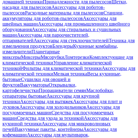
домашней техники
Принадлежности для пылесосов
Щетки,
насадки для пылесосов
Аксессуары для роботов-
пылесосов
Расходные материалы для пылесосов
Станции,
аккумуляторы для роботов-пылесосов
Аксессуары для
швейных машин
Аксессуары для промышленного швейного
оборудования
Аксессуары для стиральных и сушильных
машин
Аксессуары для пароочистителей,
отпаривателей
Аксессуары для стеклоочистителей
Техника для
измельчения продуктов
Блендеры
Кухонные комбайны,
измельчители
Планетарные
миксеры
Миксеры
Мясорубки
Ломтерезки
Комплектующие для
климатической техники
Управление климатической
техникой
Фильтры для климатической техники
Аксессуары для
климатической техники
Мелкая техника
Весы кухонные,
бытовые
Сушилки для овощей и
фруктов
Вакууматоры
Открывалки,
картофелечистки
Проращиватели семян
Маслобойки,
сепараторы бытовые
Аксессуары для крупной
техники
Аксессуары для вытяжек
Аксессуары для плит и
духовок
Аксессуары для холодильников
Аксессуары для
посудомоечных машин
Средства для посудомоечных
машин
Средства для ухода за техникой
Аксессуары для
кухонной техники
Аксессуары для микроволновых
печей
Вакуумные пакеты, контейнеры
Аксессуары для
кофемашин
Аксессуары для мультиварок,