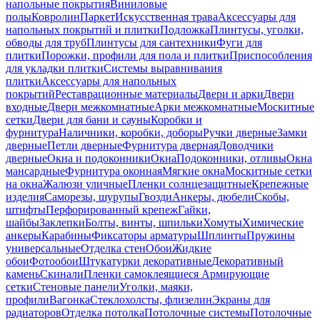
напольные покрытия
Виниловые
полы
Ковролин
Паркет
Искусственная трава
Аксессуары для
напольных покрытий и плитки
Подложка
Плинтусы, уголки,
обводы для труб
Плинтусы для сантехники
Фуги для
плитки
Порожки, профили для пола и плитки
Приспособления
для укладки плитки
Системы выравнивания
плитки
Аксессуары для напольных
покрытий
Реставрационные материалы
Двери и арки
Двери
входные
Двери межкомнатные
Арки межкомнатные
Москитные
сетки
Двери для бани и сауны
Коробки и
фурнитура
Наличники, коробки, доборы
Ручки дверные
Замки
дверные
Петли дверные
Фурнитура дверная
Доводчики
дверные
Окна и подоконники
Окна
Подоконники, отливы
Окна
мансардные
Фурнитура оконная
Мягкие окна
Москитные сетки
на окна
Жалюзи уличные
Пленки солнцезащитные
Крепежные
изделия
Саморезы, шурупы
Гвозди
Анкеры, дюбели
Скобы,
штифты
Перфорированный крепеж
Гайки,
шайбы
Заклепки
Болты, винты, шпильки
Хомуты
Химические
анкеры
Карабины
Фиксаторы арматуры
Шплинты
Пружины
универсальные
Отделка стен
Обои
Жидкие
обои
Фотообои
Штукатурки декоративные
Декоративный
камень
Скинали
Пленки самоклеящиеся
Армирующие
сетки
Стеновые панели
Уголки, маяки,
профили
Вагонка
Стеклохолсты, флизелин
Экраны для
радиаторов
Отделка потолка
Потолочные системы
Потолочные