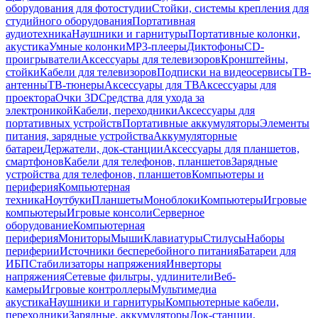
оборудования для фотостудии
Стойки, системы крепления для
студийного оборудования
Портативная
аудиотехника
Наушники и гарнитуры
Портативные колонки,
акустика
Умные колонки
MP3-плееры
Диктофоны
CD-
проигрыватели
Аксессуары для телевизоров
Кронштейны,
стойки
Кабели для телевизоров
Подписки на видеосервисы
ТВ-
антенны
ТВ-тюнеры
Аксессуары для ТВ
Аксессуары для
проектора
Очки 3D
Средства для ухода за
электроникой
Кабели, переходники
Аксессуары для
портативных устройств
Портативные аккумуляторы
Элементы
питания, зарядные устройства
Аккумуляторные
батареи
Держатели, док-станции
Аксессуары для планшетов,
смартфонов
Кабели для телефонов, планшетов
Зарядные
устройства для телефонов, планшетов
Компьютеры и
периферия
Компьютерная
техника
Ноутбуки
Планшеты
Моноблоки
Компьютеры
Игровые
компьютеры
Игровые консоли
Серверное
оборудование
Компьютерная
периферия
Мониторы
Мыши
Клавиатуры
Стилусы
Наборы
периферии
Источники бесперебойного питания
Батареи для
ИБП
Стабилизаторы напряжения
Инверторы
напряжения
Сетевые фильтры, удлинители
Веб-
камеры
Игровые контроллеры
Мультимедиа
акустика
Наушники и гарнитуры
Компьютерные кабели,
переходники
Зарядные, аккумуляторы
Док-станции,