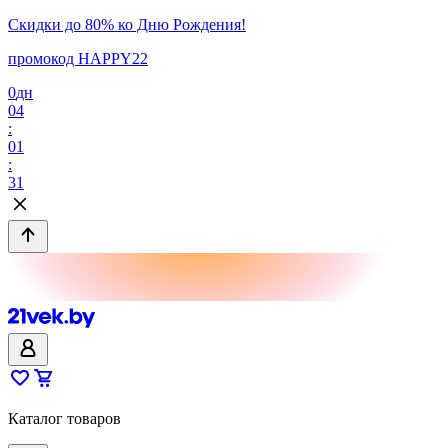
Скидки до 80% ко Дню Рождения!
промокод HAPPY22
0
дн
04
:
01
:
31
Каталог товаров