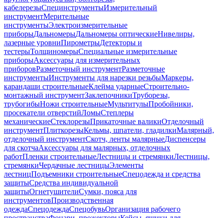
кабелерезы
Специнструменты
Измерительный
инструмент
Мерительные
инструменты
Электроизмерительные
приборы
Дальномеры
Дальномеры оптические
Нивелиры,
лазерные уровни
Пирометры
Детекторы и
тестеры
Толщиномеры
Специальные измерительные
приборы
Аксессуары для измерительных
приборов
Разметочный инструмент
Разметочные
инструменты
Инструменты для нарезки резьбы
Маркеры,
карандаши строительные
Клейма ударные
Строительно-
монтажный инструмент
Заклепочники
Труборезы,
трубогибы
Ножи строительные
Мультитулы
Пробойники,
просекатели отверстий
Ломы
Степлеры
механические
Стеклорезы
Прикаточные валики
Отделочный
инструмент
Плиткорезы
Кельмы, шпатели, гладилки
Малярный,
отделочный инструмент
Скотч, ленты малярные
Диспенсеры
для скотча
Аксессуары для малярных, отделочных
работ
Пленки строительные
Лестницы и стремянки
Лестницы,
стремянки
Чердачные лестницы
Элементы
лестниц
Подъемники строительные
Спецодежда и средства
защиты
Средства индивидуальной
защиты
Огнетушители
Сумки, пояса для
инструментов
Производственная
одежда
Спецодежда
Спецобувь
Организация рабочего
пространства
Фонари, прожекторы
Кейсы, ящики для