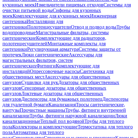
кухонных моек
Измельчители пищевых отходов
Системы для
очистки питьевой воды
Сифоны для кухонных
моек
Комплектующие для кухонных моек
Инженерная
сантехника
Инсталляции для
сантехники
Полотенцесушители
Отвод и подвод воды
Трубы
водопроводные
Магистральные фильтры, системы
сантехнические
Комплектующие для радиаторов,
полотенцесушителей
Монтажные комплекты для
сантехники
Регулирующая арматура
Системы защиты от
протечек
Люки сантехнические
Аксессуары для
магистральных фильтров, систем
сантехнических
Фитинги
Комплектующие для
инсталляций
Опрессовочные насосы
Сантехника для
общественных мест
Аксессуары для общественных
санузлов
Сушилки для рук
Дозаторы для общественных
санузлов
Сенсорные дозаторы для общественных
санузлов
Локтевые дозаторы для общественных
санузлов
Диспенсеры для бумажных полотенец
Диспенсеры
для туалетной бумаги
Канализация
Тросы сантехнические,
вантузы
Прочистные машины
Трубы, фитинги внутренней
канализации
Трубы, фитинги наружной канализации
Люки
канализационные
Теплый пол водяной
Трубы для теплого
пола
Коллекторы и комплектующие
Термостатика для теплого
пола
Автоматика для теплого
пола
Строительство
Строительные смеси и грунтовки
Клеевые