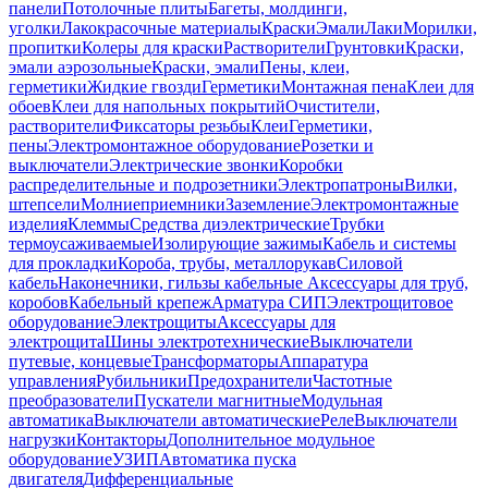
панели
Потолочные плиты
Багеты, молдинги,
уголки
Лакокрасочные материалы
Краски
Эмали
Лаки
Морилки,
пропитки
Колеры для краски
Растворители
Грунтовки
Краски,
эмали аэрозольные
Краски, эмали
Пены, клеи,
герметики
Жидкие гвозди
Герметики
Монтажная пена
Клеи для
обоев
Клеи для напольных покрытий
Очистители,
растворители
Фиксаторы резьбы
Клеи
Герметики,
пены
Электромонтажное оборудование
Розетки и
выключатели
Электрические звонки
Коробки
распределительные и подрозетники
Электропатроны
Вилки,
штепсели
Молниеприемники
Заземление
Электромонтажные
изделия
Клеммы
Средства диэлектрические
Трубки
термоусаживаемые
Изолирующие зажимы
Кабель и системы
для прокладки
Короба, трубы, металлорукав
Силовой
кабель
Наконечники, гильзы кабельные
Аксессуары для труб,
коробов
Кабельный крепеж
Арматура СИП
Электрощитовое
оборудование
Электрощиты
Аксессуары для
электрощита
Шины электротехнические
Выключатели
путевые, концевые
Трансформаторы
Аппаратура
управления
Рубильники
Предохранители
Частотные
преобразователи
Пускатели магнитные
Модульная
автоматика
Выключатели автоматические
Реле
Выключатели
нагрузки
Контакторы
Дополнительное модульное
оборудование
УЗИП
Автоматика пуска
двигателя
Дифференциальные