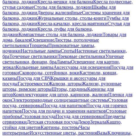
балкона, лоджии
Кресла-мешки для балкона
Кресла подвесные,
стулья садовые
Столы для балкона, лоджии
Шкафы для
балкона, лоджии
Дверцы жалюзийные
Системы хранения для
балкона, лоджии
Журнальные столы, столы-книги
Тумбы для
балкона, лоджии
Кресла-качалки, кресла-маятники
Стулья для
балкона, лоджии
Кресла, пуфы для балкона,
лоджии
Компактные столы для балкона, лоджии
Товары для
дома, бакалея
Освещение
Люстры, потолочные
светильники
Торшеры
Прикроватные лампы,
ночники
Настольные лампы
Споты
Настенные светильники,
бра
Точечные светильники
Трековые светильники
Уличные
светильники, фонари, бра
Лампы
Освещение для картин,
зеркал
Кольцевые лампы
Аксессуары для освещения
Посуда для
готовки
Сковороды, сотейники, воки
Кастрюли, ковши,
казаны
Посуда для СВЧ
Крышки и аксессуары для
посуды
Гастроемкости
Жалюзи, шторы
Жалюзи, рулонные
шторы, римские шторы
Шторы, гардины
Карнизы для
штор
Комплектующие для штор, карнизов, жалюзи
Пленки для
окон
Электроприводные солнцезащитные системы
Столовая
посуда, сервировка
Посуда для напитков
Посуда для горячих
напитков
Посуда для подачи и хранения напитков
Столовые
приборы
Столовая посуда
Посуда для сервировки
Предметы
сервировки
Детская столовая посуда
Декор
Зеркала
Кашпо,
стойки для цветов
Картины, постеры
Часы
интерьерные
Искусственные цветы, растения
Вазы
Ключницы,