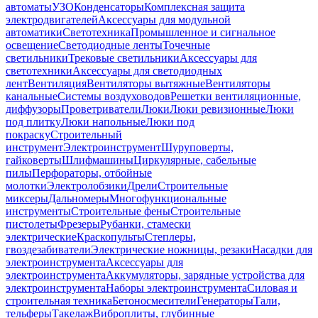
автоматы
УЗО
Конденсаторы
Комплексная защита
электродвигателей
Аксессуары для модульной
автоматики
Светотехника
Промышленное и сигнальное
освещение
Светодиодные ленты
Точечные
светильники
Трековые светильники
Аксессуары для
светотехники
Аксессуары для светодиодных
лент
Вентиляция
Вентиляторы вытяжные
Вентиляторы
канальные
Системы воздуховодов
Решетки вентиляционные,
диффузоры
Проветриватели
Люки
Люки ревизионные
Люки
под плитку
Люки напольные
Люки под
покраску
Строительный
инструмент
Электроинструмент
Шуруповерты,
гайковерты
Шлифмашины
Циркулярные, сабельные
пилы
Перфораторы, отбойные
молотки
Электролобзики
Дрели
Строительные
миксеры
Дальномеры
Многофункциональные
инструменты
Строительные фены
Строительные
пистолеты
Фрезеры
Рубанки, стамески
электрические
Краскопульты
Степлеры,
гвоздезабиватели
Электрические ножницы, резаки
Насадки для
электроинструмента
Аксессуары для
электроинструмента
Аккумуляторы, зарядные устройства для
электроинструмента
Наборы электроинструмента
Силовая и
строительная техника
Бетоносмесители
Генераторы
Тали,
тельферы
Такелаж
Виброплиты, глубинные