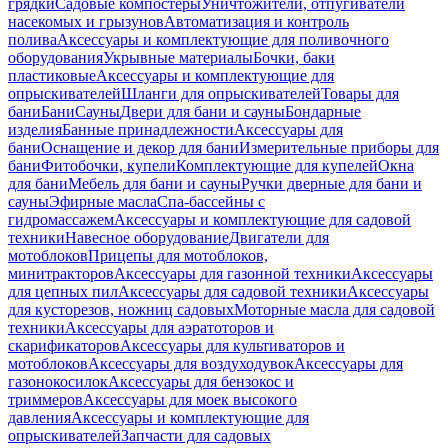
грядки
Садовые компостеры
Уничтожители, отпугиватели
насекомых и грызунов
Автоматизация и контроль
полива
Аксессуары и комплектующие для поливочного
оборудования
Укрывные материалы
Бочки, баки
пластиковые
Аксессуары и комплектующие для
опрыскивателей
Шланги для опрыскивателей
Товары для
бани
Бани
Сауны
Двери для бани и сауны
Бондарные
изделия
Банные принадлежности
Аксессуары для
бани
Оснащение и декор для бани
Измерительные приборы для
бани
Фитобочки, купели
Комплектующие для купелей
Окна
для бани
Мебель для бани и сауны
Ручки дверные для бани и
сауны
Эфирные масла
Спа-бассейны с
гидромассажем
Аксессуары и комплектующие для садовой
техники
Навесное оборудование
Двигатели для
мотоблоков
Прицепы для мотоблоков,
минитракторов
Аксессуары для газонной техники
Аксессуары
для цепных пил
Аксессуары для садовой техники
Аксессуары
для кусторезов, ножниц садовых
Моторные масла для садовой
техники
Аксессуары для аэратоторов и
скарификаторов
Аксессуары для культиваторов и
мотоблоков
Аксессуары для воздуходувок
Аксессуары для
газонокосилок
Аксессуары для бензокос и
триммеров
Аксессуары для моек высокого
давления
Аксессуары и комплектующие для
опрыскивателей
Запчасти для садовых