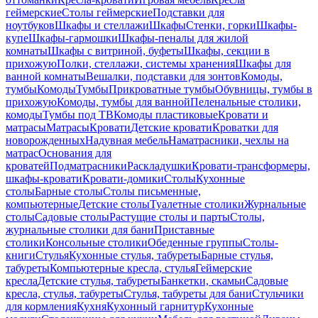
геймерские
Столы геймерские
Подставки для
ноутбуков
Шкафы и стеллажи
Шкафы
Стенки, горки
Шкафы-
купе
Шкафы-гармошки
Шкафы-пеналы для жилой
комнаты
Шкафы с витриной, буфеты
Шкафы, секции в
прихожую
Полки, стеллажи, системы хранения
Шкафы для
ванной комнаты
Вешалки, подставки для зонтов
Комоды,
тумбы
Комоды
Тумбы
Прикроватные тумбы
Обувницы, тумбы в
прихожую
Комоды, тумбы для ванной
Пеленальные столики,
комоды
Тумбы под ТВ
Комоды пластиковые
Кровати и
матрасы
Матрасы
Кровати
Детские кровати
Кроватки для
новорожденных
Надувная мебель
Наматрасники, чехлы на
матрас
Основания для
кроватей
Подматрасники
Раскладушки
Кровати-трансформеры,
шкафы-кровати
Кровати-домики
Столы
Кухонные
столы
Барные столы
Столы письменные,
компьютерные
Детские столы
Туалетные столики
Журнальные
столы
Садовые столы
Растущие столы и парты
Столы,
журнальные столики для бани
Приставные
столики
Консольные столики
Обеденные группы
Столы-
книги
Стулья
Кухонные стулья, табуреты
Барные стулья,
табуреты
Компьютерные кресла, стулья
Геймерские
кресла
Детские стулья, табуреты
Банкетки, скамьи
Садовые
кресла, стулья, табуреты
Стулья, табуреты для бани
Стульчики
для кормления
Кухня
Кухонный гарнитур
Кухонные