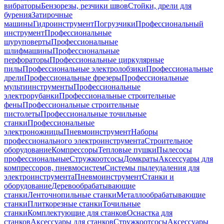
вибраторы
Бензорезы, резчики швов
Стойки, дрели для
бурения
Затирочные
машины
Гидроинструмент
Погрузчики
Профессиональный
инструмент
Профессиональные
шуруповерты
Профессиональные
шлифмашины
Профессиональные
перфораторы
Профессиональные циркулярные
пилы
Профессиональные электролобзики
Профессиональные
дрели
Профессиональные фрезеры
Профессиональные
мультиинструменты
Профессиональные
электрорубанки
Профессиональные строительные
фены
Профессиональные строительные
пистолеты
Профессиональные точильные
станки
Профессиональные
электроножницы
Пневмоинструмент
Наборы
профессионального электроинструмента
Строительное
оборудование
Компрессоры
Тепловые пушки
Пылесосы
профессиональные
Стружкоотсосы
Домкраты
Аксессуары для
компрессоров, пневмосистем
Системы пылеудаления для
электроинструмента
Пневмоинструмент
Станки и
оборудование
Деревообрабатывающие
станки
Ленточнопильные станки
Металлообрабатывающие
станки
Плиткорезные станки
Точильные
станки
Комплектующие для станков
Оснастка для
станков
Аксессуары для станков
Стружкоотсосы
Аксессуары