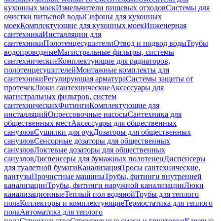
кухонных моек
Измельчители пищевых отходов
Системы для
очистки питьевой воды
Сифоны для кухонных
моек
Комплектующие для кухонных моек
Инженерная
сантехника
Инсталляции для
сантехники
Полотенцесушители
Отвод и подвод воды
Трубы
водопроводные
Магистральные фильтры, системы
сантехнические
Комплектующие для радиаторов,
полотенцесушителей
Монтажные комплекты для
сантехники
Регулирующая арматура
Системы защиты от
протечек
Люки сантехнические
Аксессуары для
магистральных фильтров, систем
сантехнических
Фитинги
Комплектующие для
инсталляций
Опрессовочные насосы
Сантехника для
общественных мест
Аксессуары для общественных
санузлов
Сушилки для рук
Дозаторы для общественных
санузлов
Сенсорные дозаторы для общественных
санузлов
Локтевые дозаторы для общественных
санузлов
Диспенсеры для бумажных полотенец
Диспенсеры
для туалетной бумаги
Канализация
Тросы сантехнические,
вантузы
Прочистные машины
Трубы, фитинги внутренней
канализации
Трубы, фитинги наружной канализации
Люки
канализационные
Теплый пол водяной
Трубы для теплого
пола
Коллекторы и комплектующие
Термостатика для теплого
пола
Автоматика для теплого
пола
Строительство
Строительные смеси и грунтовки
Клеевые