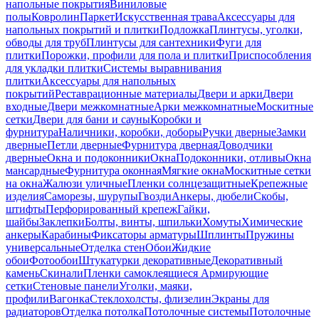
напольные покрытия
Виниловые
полы
Ковролин
Паркет
Искусственная трава
Аксессуары для
напольных покрытий и плитки
Подложка
Плинтусы, уголки,
обводы для труб
Плинтусы для сантехники
Фуги для
плитки
Порожки, профили для пола и плитки
Приспособления
для укладки плитки
Системы выравнивания
плитки
Аксессуары для напольных
покрытий
Реставрационные материалы
Двери и арки
Двери
входные
Двери межкомнатные
Арки межкомнатные
Москитные
сетки
Двери для бани и сауны
Коробки и
фурнитура
Наличники, коробки, доборы
Ручки дверные
Замки
дверные
Петли дверные
Фурнитура дверная
Доводчики
дверные
Окна и подоконники
Окна
Подоконники, отливы
Окна
мансардные
Фурнитура оконная
Мягкие окна
Москитные сетки
на окна
Жалюзи уличные
Пленки солнцезащитные
Крепежные
изделия
Саморезы, шурупы
Гвозди
Анкеры, дюбели
Скобы,
штифты
Перфорированный крепеж
Гайки,
шайбы
Заклепки
Болты, винты, шпильки
Хомуты
Химические
анкеры
Карабины
Фиксаторы арматуры
Шплинты
Пружины
универсальные
Отделка стен
Обои
Жидкие
обои
Фотообои
Штукатурки декоративные
Декоративный
камень
Скинали
Пленки самоклеящиеся
Армирующие
сетки
Стеновые панели
Уголки, маяки,
профили
Вагонка
Стеклохолсты, флизелин
Экраны для
радиаторов
Отделка потолка
Потолочные системы
Потолочные