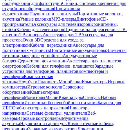
оборудования для фотостудии
Стойки, системы крепления для
студийного оборудования
Портативная
аудиотехника
Наушники и гарнитуры
Портативные колонки,
акустика
Умные колонки
MP3-плееры
Диктофоны
CD-
проигрыватели
Аксессуары для телевизоров
Кронштейны,
стойки
Кабели для телевизоров
Подписки на видеосервисы
ТВ-
антенны
ТВ-тюнеры
Аксессуары для ТВ
Аксессуары для
проектора
Очки 3D
Средства для ухода за
электроникой
Кабели, переходники
Аксессуары для
портативных устройств
Портативные аккумуляторы
Элементы
питания, зарядные устройства
Аккумуляторные
батареи
Держатели, док-станции
Аксессуары для планшетов,
смартфонов
Кабели для телефонов, планшетов
Зарядные
устройства для телефонов, планшетов
Компьютеры и
периферия
Компьютерная
техника
Ноутбуки
Планшеты
Моноблоки
Компьютеры
Игровые
компьютеры
Игровые консоли
Серверное
оборудование
Компьютерная
периферия
Мониторы
Мыши
Клавиатуры
Стилусы
Наборы
периферии
Источники бесперебойного питания
Батареи для
ИБП
Стабилизаторы напряжения
Инверторы
напряжения
Сетевые фильтры, удлинители
Веб-
камеры
Игровые контроллеры
Мультимедиа
акустика
Наушники и гарнитуры
Компьютерные кабели,
переходники
Зарядные, аккумуляторы
Док-станции,