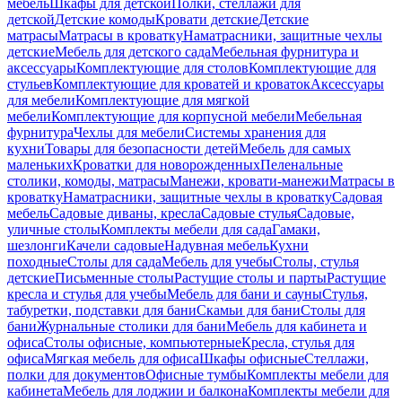
мебель
Шкафы для детской
Полки, стеллажи для
детской
Детские комоды
Кровати детские
Детские
матрасы
Матрасы в кроватку
Наматрасники, защитные чехлы
детские
Мебель для детского сада
Мебельная фурнитура и
аксессуары
Комплектующие для столов
Комплектующие для
стульев
Комплектующие для кроватей и кроваток
Аксессуары
для мебели
Комплектующие для мягкой
мебели
Комплектующие для корпусной мебели
Мебельная
фурнитура
Чехлы для мебели
Системы хранения для
кухни
Товары для безопасности детей
Мебель для самых
маленьких
Кроватки для новорожденных
Пеленальные
столики, комоды, матрасы
Манежи, кровати-манежи
Матрасы в
кроватку
Наматрасники, защитные чехлы в кроватку
Садовая
мебель
Садовые диваны, кресла
Садовые стулья
Садовые,
уличные столы
Комплекты мебели для сада
Гамаки,
шезлонги
Качели садовые
Надувная мебель
Кухни
походные
Столы для сада
Мебель для учебы
Столы, стулья
детские
Письменные столы
Растущие столы и парты
Растущие
кресла и стулья для учебы
Мебель для бани и сауны
Стулья,
табуретки, подставки для бани
Скамьи для бани
Столы для
бани
Журнальные столики для бани
Мебель для кабинета и
офиса
Столы офисные, компьютерные
Кресла, стулья для
офиса
Мягкая мебель для офиса
Шкафы офисные
Стеллажи,
полки для документов
Офисные тумбы
Комплекты мебели для
кабинета
Мебель для лоджии и балкона
Комплекты мебели для