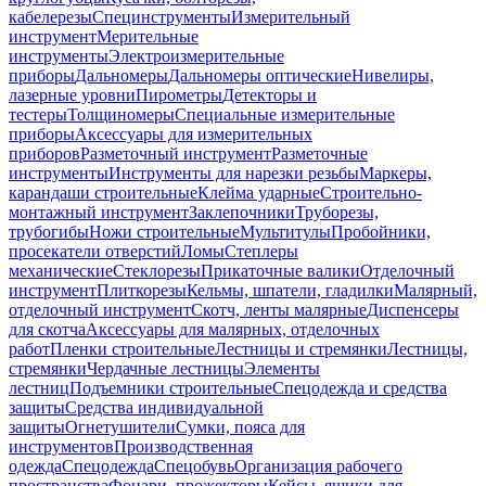
кабелерезы
Специнструменты
Измерительный
инструмент
Мерительные
инструменты
Электроизмерительные
приборы
Дальномеры
Дальномеры оптические
Нивелиры,
лазерные уровни
Пирометры
Детекторы и
тестеры
Толщиномеры
Специальные измерительные
приборы
Аксессуары для измерительных
приборов
Разметочный инструмент
Разметочные
инструменты
Инструменты для нарезки резьбы
Маркеры,
карандаши строительные
Клейма ударные
Строительно-
монтажный инструмент
Заклепочники
Труборезы,
трубогибы
Ножи строительные
Мультитулы
Пробойники,
просекатели отверстий
Ломы
Степлеры
механические
Стеклорезы
Прикаточные валики
Отделочный
инструмент
Плиткорезы
Кельмы, шпатели, гладилки
Малярный,
отделочный инструмент
Скотч, ленты малярные
Диспенсеры
для скотча
Аксессуары для малярных, отделочных
работ
Пленки строительные
Лестницы и стремянки
Лестницы,
стремянки
Чердачные лестницы
Элементы
лестниц
Подъемники строительные
Спецодежда и средства
защиты
Средства индивидуальной
защиты
Огнетушители
Сумки, пояса для
инструментов
Производственная
одежда
Спецодежда
Спецобувь
Организация рабочего
пространства
Фонари, прожекторы
Кейсы, ящики для