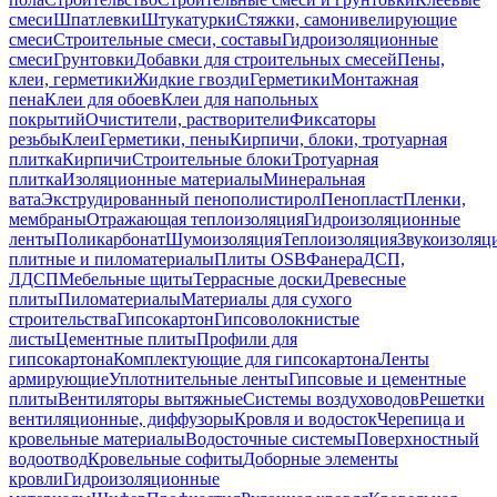
смеси
Шпатлевки
Штукатурки
Стяжки, самонивелирующие
смеси
Строительные смеси, составы
Гидроизоляционные
смеси
Грунтовки
Добавки для строительных смесей
Пены,
клеи, герметики
Жидкие гвозди
Герметики
Монтажная
пена
Клеи для обоев
Клеи для напольных
покрытий
Очистители, растворители
Фиксаторы
резьбы
Клеи
Герметики, пены
Кирпичи, блоки, тротуарная
плитка
Кирпичи
Строительные блоки
Тротуарная
плитка
Изоляционные материалы
Минеральная
вата
Экструдированный пенополистирол
Пенопласт
Пленки,
мембраны
Отражающая теплоизоляция
Гидроизоляционные
ленты
Поликарбонат
Шумоизоляция
Теплоизоляция
Звукоизоляц
плитные и пиломатериалы
Плиты OSB
Фанера
ДСП,
ЛДСП
Мебельные щиты
Террасные доски
Древесные
плиты
Пиломатериалы
Материалы для сухого
строительства
Гипсокартон
Гипсоволокнистые
листы
Цементные плиты
Профили для
гипсокартона
Комплектующие для гипсокартона
Ленты
армирующие
Уплотнительные ленты
Гипсовые и цементные
плиты
Вентиляторы вытяжные
Системы воздуховодов
Решетки
вентиляционные, диффузоры
Кровля и водосток
Черепица и
кровельные материалы
Водосточные системы
Поверхностный
водоотвод
Кровельные софиты
Доборные элементы
кровли
Гидроизоляционные