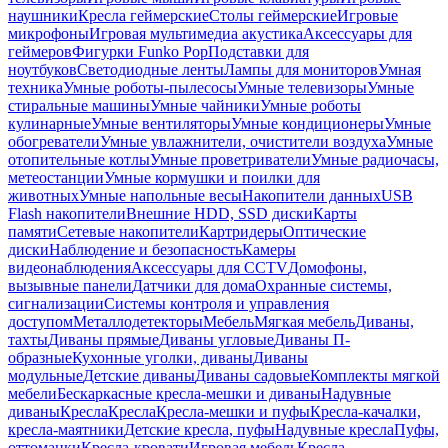
наушники
Кресла геймерские
Столы геймерские
Игровые
микрофоны
Игровая мультимедиа акустика
Аксессуары для
геймеров
Фигурки Funko Pop
Подставки для
ноутбуков
Светодиодные ленты
Лампы для мониторов
Умная
техника
Умные роботы-пылесосы
Умные телевизоры
Умные
стиральные машины
Умные чайники
Умные роботы
кулинарные
Умные вентиляторы
Умные кондиционеры
Умные
обогреватели
Умные увлажнители, очистители воздуха
Умные
отопительные котлы
Умные проветриватели
Умные радиочасы,
метеостанции
Умные кормушки и поилки для
животных
Умные напольные весы
Накопители данных
USB
Flash накопители
Внешние HDD, SSD диски
Карты
памяти
Сетевые накопители
Картридеры
Оптические
диски
Наблюдение и безопасность
Камеры
видеонаблюдения
Аксессуары для CCTV
Домофоны,
вызывные панели
Датчики для дома
Охранные системы,
сигнализации
Системы контроля и управления
доступом
Металлодетекторы
Мебель
Мягкая мебель
Диваны,
тахты
Диваны прямые
Диваны угловые
Диваны П-
образные
Кухонные уголки, диваны
Диваны
модульные
Детские диваны
Диваны садовые
Комплекты мягкой
мебели
Бескаркасные кресла-мешки и диваны
Надувные
диваны
Кресла
Кресла
Кресла-мешки и пуфы
Кресла-качалки,
кресла-маятники
Детские кресла, пуфы
Надувные кресла
Пуфы,
оттоманки
Кресла-кровати
Игровая мебель
Кресла