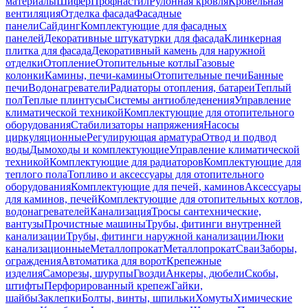
материалы
Шифер
Профнастил
Рулонная кровля
Кровельная
вентиляция
Отделка фасада
Фасадные
панели
Сайдинг
Комплектующие для фасадных
панелей
Декоративные штукатурки для фасада
Клинкерная
плитка для фасада
Декоративный камень для наружной
отделки
Отопление
Отопительные котлы
Газовые
колонки
Камины, печи-камины
Отопительные печи
Банные
печи
Водонагреватели
Радиаторы отопления, батареи
Теплый
пол
Теплые плинтусы
Системы антиобледенения
Управление
климатической техникой
Комплектующие для отопительного
оборудования
Стабилизаторы напряжения
Насосы
циркуляционные
Регулирующая арматура
Отвод и подвод
воды
Дымоходы и комплектующие
Управление климатической
техникой
Комплектующие для радиаторов
Комплектующие для
теплого пола
Топливо и аксессуары для отопительного
оборудования
Комплектующие для печей, каминов
Аксессуары
для каминов, печей
Комплектующие для отопительных котлов,
водонагревателей
Канализация
Тросы сантехнические,
вантузы
Прочистные машины
Трубы, фитинги внутренней
канализации
Трубы, фитинги наружной канализации
Люки
канализационные
Металлопрокат
Металлопрокат
Сваи
Заборы,
ограждения
Автоматика для ворот
Крепежные
изделия
Саморезы, шурупы
Гвозди
Анкеры, дюбели
Скобы,
штифты
Перфорированный крепеж
Гайки,
шайбы
Заклепки
Болты, винты, шпильки
Хомуты
Химические