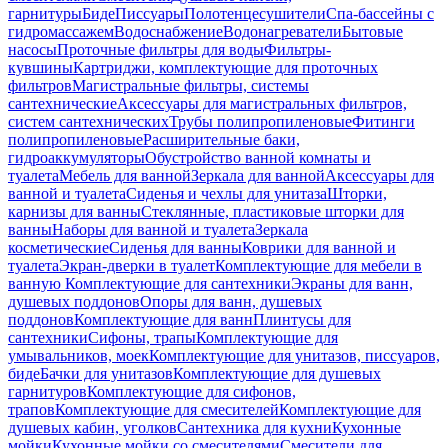
гарнитуры
Биде
Писсуары
Полотенцесушители
Спа-бассейны с
гидромассажем
Водоснабжение
Водонагреватели
Бытовые
насосы
Проточные фильтры для воды
Фильтры-
кувшины
Картриджи, комплектующие для проточных
фильтров
Магистральные фильтры, системы
сантехнические
Аксессуары для магистральных фильтров,
систем сантехнических
Трубы полипропиленовые
Фитинги
полипропиленовые
Расширительные баки,
гидроаккумуляторы
Обустройство ванной комнаты и
туалета
Мебель для ванной
Зеркала для ванной
Аксессуары для
ванной и туалета
Сиденья и чехлы для унитаза
Шторки,
карнизы для ванны
Стеклянные, пластиковые шторки для
ванны
Наборы для ванной и туалета
Зеркала
косметические
Сиденья для ванны
Коврики для ванной и
туалета
Экран-дверки в туалет
Комплектующие для мебели в
ванную
Комплектующие для сантехники
Экраны для ванн,
душевых поддонов
Опоры для ванн, душевых
поддонов
Комплектующие для ванн
Плинтусы для
сантехники
Сифоны, трапы
Комплектующие для
умывальников, моек
Комплектующие для унитазов, писсуаров,
биде
Бачки для унитазов
Комплектующие для душевых
гарнитуров
Комплектующие для сифонов,
трапов
Комплектующие для смесителей
Комплектующие для
душевых кабин, уголков
Сантехника для кухни
Кухонные
мойки
Кухонные мойки со смесителями
Смесители для