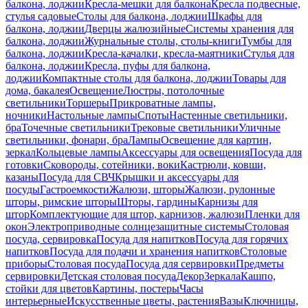
балкона, лоджии
Кресла-мешки для балкона
Кресла подвесные,
стулья садовые
Столы для балкона, лоджии
Шкафы для
балкона, лоджии
Дверцы жалюзийные
Системы хранения для
балкона, лоджии
Журнальные столы, столы-книги
Тумбы для
балкона, лоджии
Кресла-качалки, кресла-маятники
Стулья для
балкона, лоджии
Кресла, пуфы для балкона,
лоджии
Компактные столы для балкона, лоджии
Товары для
дома, бакалея
Освещение
Люстры, потолочные
светильники
Торшеры
Прикроватные лампы,
ночники
Настольные лампы
Споты
Настенные светильники,
бра
Точечные светильники
Трековые светильники
Уличные
светильники, фонари, бра
Лампы
Освещение для картин,
зеркал
Кольцевые лампы
Аксессуары для освещения
Посуда для
готовки
Сковороды, сотейники, воки
Кастрюли, ковши,
казаны
Посуда для СВЧ
Крышки и аксессуары для
посуды
Гастроемкости
Жалюзи, шторы
Жалюзи, рулонные
шторы, римские шторы
Шторы, гардины
Карнизы для
штор
Комплектующие для штор, карнизов, жалюзи
Пленки для
окон
Электроприводные солнцезащитные системы
Столовая
посуда, сервировка
Посуда для напитков
Посуда для горячих
напитков
Посуда для подачи и хранения напитков
Столовые
приборы
Столовая посуда
Посуда для сервировки
Предметы
сервировки
Детская столовая посуда
Декор
Зеркала
Кашпо,
стойки для цветов
Картины, постеры
Часы
интерьерные
Искусственные цветы, растения
Вазы
Ключницы,