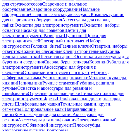
для стружкоотсосов
Сварочное и паяльное
оборудование
Сварочное оборудование
Паяльное
оборудование
Сварочные маски, аксессуары
Комплектующие
для сварочного оборудования
Аксессуары для сварки,
пайки
Оснастка для электроинструмента
Оснастка, наборы
оснастки
Насадки для граверов
Щетки для
электроинструмента
Развертки
Пуансоны
Щетки для
электродвигателей
Слесарный инструмент
Наборы
инструментов
Головки, биты
Гаечные ключи
Отвертки, наборы
отверток
Ножницы слесарные
Клещи строительные
Зубила,
керны, выколотки
Щетки слесарные
Оснастка и аксессуары для
бурения и сверления
Сверла, буры, зенкеры
Коронки
Зубила для
электроинструмента
Аксессуары для бурения и
сверления
Столярный инструмент
Тиски, струбцины,
гейферные зажимы
Ручные пилы, ножовки
Молотки, кувалды,
киянки
Напильники
Ручные стамески
Рубанки, рашпили
ручные
Оснастка и аксессуары для резания и
шлифования
Отрезные, пильные диски
Пильные полотна для
электроинструмента
Фрезы
Шлифовальные диски, насадки,
листы
Шлифовальные чашки
Точильные камни, круги,
сегменты
Полировальные валы
Направляющие
шины
Комплектующие для резания
Аксессуары для
резания
Аксессуары для шлифования
Электромонтажный
инструмент
Обжимной инструмент
Плоскогубцы,
круглогубцы
Кусачки, болторезы,