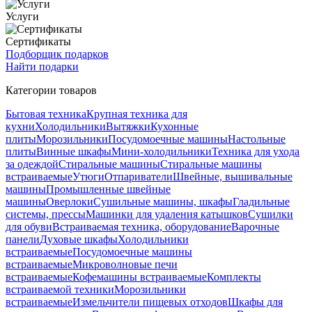
Услуги
Сертификаты
Подборщик подарков
Найти подарки
Категории товаров
Бытовая техника
Крупная техника для
кухни
Холодильники
Вытяжки
Кухонные
плиты
Морозильники
Посудомоечные машины
Настольные
плиты
Винные шкафы
Мини-холодильники
Техника для ухода
за одеждой
Стиральные машины
Стиральные машины
встраиваемые
Утюги
Отпариватели
Швейные, вышивальные
машины
Промышленные швейные
машины
Оверлоки
Сушильные машины, шкафы
Гладильные
системы, прессы
Машинки для удаления катышков
Сушилки
для обуви
Встраиваемая техника, оборудование
Варочные
панели
Духовые шкафы
Холодильники
встраиваемые
Посудомоечные машины
встраиваемые
Микроволновые печи
встраиваемые
Кофемашины встраиваемые
Комплекты
встраиваемой техники
Морозильники
встраиваемые
Измельчители пищевых отходов
Шкафы для