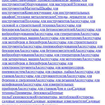
инструментов
Оборудование для мастерской
Тележки для
инструментов
Магниты
Шкафы для
инструментов
Комплектующие для инструментальных
шкафов
Стеллажи металлические
Стенды, держатели для
инструментов
Поддоны для инструментов
Аксессуары для
силовой и строительной техники
Аксессуары для
бензорезов
Аксессуары для бетоносмесителей
Аксессуары для
виброоборудования
Аксессуары для генераторов
Аксессуары
для затирочных машин
Аксессуары для мотопомп
Аксессуары
для мотобуров и бензобуров
Аксессуары для строительного
инструмента
Аксессуары пневмооборудования
Аксессуары для
бензорезов
Аксессуары для бетоносмесителей
Аксессуары для
виброоборудования
Аксессуары для генераторов
Аксессуары
для затирочных машин
Аксессуары для мотопомп
Аксессуары
для мотобуров и бензобуров
Аксессуары для
электроинструмента
Аксессуары для компрессоров,
пневмосистем
Аксессуары для сварки, пайки
Аксессуары для
станков
Аксессуары для стружкоотсосов
Аксессуары для
бурения и сверления
Аксессуары для резания
Аксессуары для
шлифования
Аксессуары для измерительных
приборов
Аксессуары для станков
Дом и сад
Садовая
техника
Триммеры, бензокосы
Цепные
пилы
Газонокосилки
Культиваторы, мотоблоки
Кусторезы,
садовые ножницы
Садовые, кормовые измельчители
Садовые