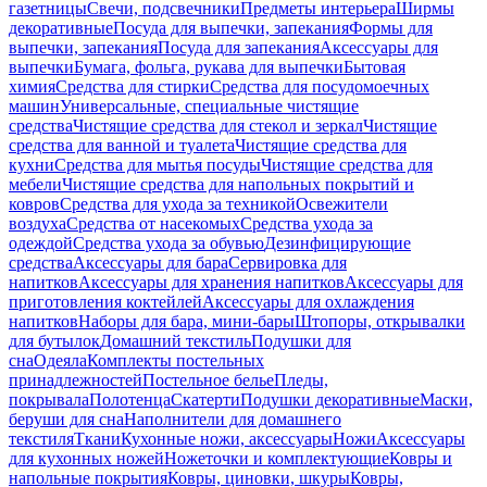
газетницы
Свечи, подсвечники
Предметы интерьера
Ширмы
декоративные
Посуда для выпечки, запекания
Формы для
выпечки, запекания
Посуда для запекания
Аксессуары для
выпечки
Бумага, фольга, рукава для выпечки
Бытовая
химия
Средства для стирки
Средства для посудомоечных
машин
Универсальные, специальные чистящие
средства
Чистящие средства для стекол и зеркал
Чистящие
средства для ванной и туалета
Чистящие средства для
кухни
Средства для мытья посуды
Чистящие средства для
мебели
Чистящие средства для напольных покрытий и
ковров
Средства для ухода за техникой
Освежители
воздуха
Средства от насекомых
Средства ухода за
одеждой
Средства ухода за обувью
Дезинфицирующие
средства
Аксессуары для бара
Сервировка для
напитков
Аксессуары для хранения напитков
Аксессуары для
приготовления коктейлей
Аксессуары для охлаждения
напитков
Наборы для бара, мини-бары
Штопоры, открывалки
для бутылок
Домашний текстиль
Подушки для
сна
Одеяла
Комплекты постельных
принадлежностей
Постельное белье
Пледы,
покрывала
Полотенца
Скатерти
Подушки декоративные
Маски,
беруши для сна
Наполнители для домашнего
текстиля
Ткани
Кухонные ножи, аксессуары
Ножи
Аксессуары
для кухонных ножей
Ножеточки и комплектующие
Ковры и
напольные покрытия
Ковры, циновки, шкуры
Ковры,