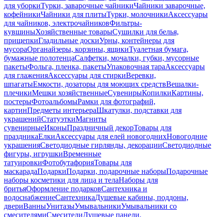
для уборки
Турки, заварочные чайники
Чайники заварочные,
кофейники
Чайники для плиты
Турки, молочники
Аксессуары
для чайников, электрочайников
Фильтры-
кувшины
Хозяйственные товары
Сушилки для белья,
прищепки
Гладильные доски
Урны, контейнеры для
мусора
Органайзеры, корзины, ящики
Туалетная бумага,
бумажные полотенца
Салфетки, мочалки, губки, мусорные
пакеты
Фольга, пленка, пакеты
Упаковочная тара
Аксессуары
для глажения
Аксессуары для стирки
Веревки,
шпагаты
Емкости, дозаторы для моющих средств
Вешалки-
плечики
Мешки хозяйственные
Сувениры
Копилки
Картины,
постеры
Фотоальбомы
Рамки для фотографий,
картин
Предметы интерьера
Шкатулки, подставки для
украшений
Статуэтки
Магниты
сувенирные
Иконы
Праздничный декор
Товары для
праздника
Елки
Аксессуары для елей новогодних
Новогодние
украшения
Светодиодные гирлянды, декорации
Светодиодные
фигуры, игрушки
Временные
татуировки
Фотобутафория
Товары для
маскарада
Подарки
Подарки, подарочные наборы
Подарочные
наборы косметики для лица и тела
Наборы для
бритья
Оформление подарков
Сантехника и
водоснабжение
Сантехника
Душевые кабины, поддоны,
двери
Ванны
Унитазы
Умывальники
Умывальники со
смесителями
Смесители
Душевые панели,