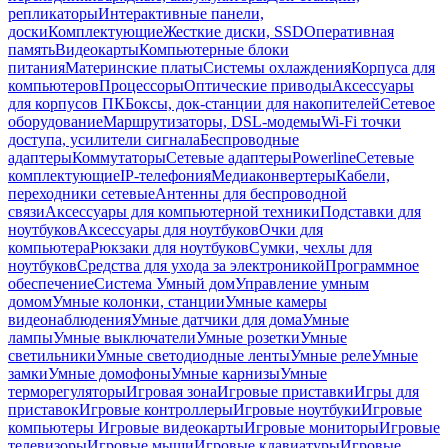
репликаторы
Интерактивные панели,
доски
Комплектующие
Жесткие диски, SSD
Оперативная
память
Видеокарты
Компьютерные блоки
питания
Материнские платы
Системы охлаждения
Корпуса для
компьютеров
Процессоры
Оптические приводы
Аксессуары
для корпусов ПК
Боксы, док-станции для накопителей
Сетевое
оборудование
Маршрутизаторы, DSL-модемы
Wi-Fi точки
доступа, усилители сигнала
Беспроводные
адаптеры
Коммутаторы
Сетевые адаптеры
Powerline
Сетевые
комплектующие
IP-телефония
Медиаконвертеры
Кабели,
переходники сетевые
Антенны для беспроводной
связи
Аксессуары для компьютерной техники
Подставки для
ноутбуков
Аксессуары для ноутбуков
Очки для
компьютера
Рюкзаки для ноутбуков
Сумки, чехлы для
ноутбуков
Средства для ухода за электроникой
Программное
обеспечение
Система Умный дом
Управление умным
домом
Умные колонки, станции
Умные камеры
видеонаблюдения
Умные датчики для дома
Умные
лампы
Умные выключатели
Умные розетки
Умные
светильники
Умные светодиодные ленты
Умные реле
Умные
замки
Умные домофоны
Умные карнизы
Умные
терморегуляторы
Игровая зона
Игровые приставки
Игры для
приставок
Игровые контроллеры
Игровые ноутбуки
Игровые
компьютеры
Игровые видеокарты
Игровые мониторы
Игровые
телевизоры
Игровые мыши
Игровые клавиатуры
Игровые