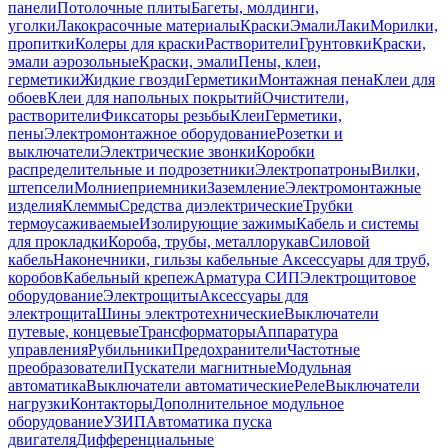
панели
Потолочные плиты
Багеты, молдинги,
уголки
Лакокрасочные материалы
Краски
Эмали
Лаки
Морилки,
пропитки
Колеры для краски
Растворители
Грунтовки
Краски,
эмали аэрозольные
Краски, эмали
Пены, клеи,
герметики
Жидкие гвозди
Герметики
Монтажная пена
Клеи для
обоев
Клеи для напольных покрытий
Очистители,
растворители
Фиксаторы резьбы
Клеи
Герметики,
пены
Электромонтажное оборудование
Розетки и
выключатели
Электрические звонки
Коробки
распределительные и подрозетники
Электропатроны
Вилки,
штепсели
Молниеприемники
Заземление
Электромонтажные
изделия
Клеммы
Средства диэлектрические
Трубки
термоусаживаемые
Изолирующие зажимы
Кабель и системы
для прокладки
Короба, трубы, металлорукав
Силовой
кабель
Наконечники, гильзы кабельные
Аксессуары для труб,
коробов
Кабельный крепеж
Арматура СИП
Электрощитовое
оборудование
Электрощиты
Аксессуары для
электрощита
Шины электротехнические
Выключатели
путевые, концевые
Трансформаторы
Аппаратура
управления
Рубильники
Предохранители
Частотные
преобразователи
Пускатели магнитные
Модульная
автоматика
Выключатели автоматические
Реле
Выключатели
нагрузки
Контакторы
Дополнительное модульное
оборудование
УЗИП
Автоматика пуска
двигателя
Дифференциальные