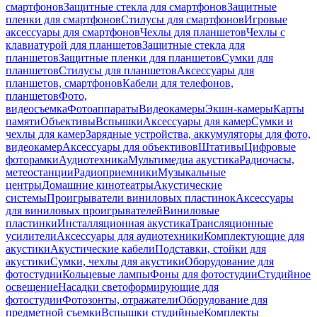
смартфонов
Защитные стекла для смартфонов
Защитные
пленки для смартфонов
Стилусы для смартфонов
Игровые
аксессуары для смартфонов
Чехлы для планшетов
Чехлы с
клавиатурой для планшетов
Защитные стекла для
планшетов
Защитные пленки для планшетов
Сумки для
планшетов
Стилусы для планшетов
Аксессуары для
планшетов, смартфонов
Кабели для телефонов,
планшетов
Фото,
видеосъемка
Фотоаппараты
Видеокамеры
Экшн-камеры
Карты
памяти
Объективы
Вспышки
Аксессуары для камер
Сумки и
чехлы для камер
Зарядные устройства, аккумуляторы для фото,
видеокамер
Аксессуары для объективов
Штативы
Цифровые
фоторамки
Аудиотехника
Мультимедиа акустика
Радиочасы,
метеостанции
Радиоприемники
Музыкальные
центры
Домашние кинотеатры
Акустические
системы
Проигрыватели виниловых пластинок
Аксессуары
для виниловых проигрывателей
Виниловые
пластинки
Инсталляционная акустика
Трансляционные
усилители
Аксессуары для аудиотехники
Комплектующие для
акустики
Акустические кабели
Подставки, стойки для
акустики
Сумки, чехлы для акустики
Оборудование для
фотостудии
Кольцевые лампы
Фоны для фотостудии
Студийное
освещение
Насадки светоформирующие для
фотостудии
Фотозонты, отражатели
Оборудование для
предметной съемки
Вспышки студийные
Комплекты