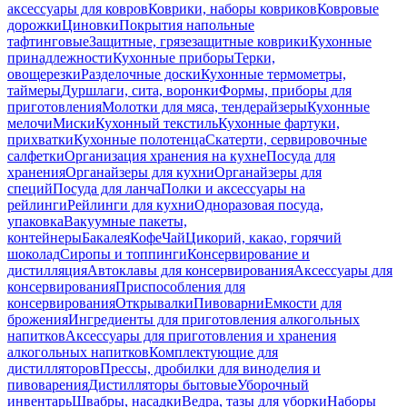
аксессуары для ковров
Коврики, наборы ковриков
Ковровые
дорожки
Циновки
Покрытия напольные
тафтинговые
Защитные, грязезащитные коврики
Кухонные
принадлежности
Кухонные приборы
Терки,
овощерезки
Разделочные доски
Кухонные термометры,
таймеры
Дуршлаги, сита, воронки
Формы, приборы для
приготовления
Молотки для мяса, тендерайзеры
Кухонные
мелочи
Миски
Кухонный текстиль
Кухонные фартуки,
прихватки
Кухонные полотенца
Скатерти, сервировочные
салфетки
Организация хранения на кухне
Посуда для
хранения
Органайзеры для кухни
Органайзеры для
специй
Посуда для ланча
Полки и аксессуары на
рейлинги
Рейлинги для кухни
Одноразовая посуда,
упаковка
Вакуумные пакеты,
контейнеры
Бакалея
Кофе
Чай
Цикорий, какао, горячий
шоколад
Сиропы и топпинги
Консервирование и
дистилляция
Автоклавы для консервирования
Аксессуары для
консервирования
Приспособления для
консервирования
Открывалки
Пивоварни
Емкости для
брожения
Ингредиенты для приготовления алкогольных
напитков
Аксессуары для приготовления и хранения
алкогольных напитков
Комплектующие для
дистилляторов
Прессы, дробилки для виноделия и
пивоварения
Дистилляторы бытовые
Уборочный
инвентарь
Швабры, насадки
Ведра, тазы для уборки
Наборы