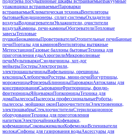
подогрева посуды
Винные шкафы встраиваемые
Вакуумные
упаковщики встраиваемые
Пароварки
встраиваемые
Климатическая техника
Вентиляторы
бытовые
Кондиционеры, сплит-системы
Охладители
воздуха
Водонагреватели
Увлажнители, очистители
воздуха
Камины, печи-камины
Обогреватели
Тепловые
завесы
Тепловые
пушки
Биокамины
Проветриватели
Отопительные печи
Банные
печи
Порталы для каминов
Вентиляторы вытяжные
Метеостанции
Газовые баллоны бытовые
Техника для
приготовления еды
Аэрогрили
Микроволновые
печи
Мультиварки
Сэндвичницы, хот-дог
мейкеры
Тостеры
Электрогрили,
электрошашлычницы
Вафельницы, орешницы,
кексницы
Хлебопечки
Ростеры, мини-печи
Йогуртницы,
мороженицы
Фризеры
Блинницы
Пароварки
Автоклавы для
консервирования
Сыроварни
Фритюрницы, фондю-
фритюрницы
Яйцеварки
Попкорницы
Техника для
дома
Пылесосы
Пылесосы профессиональные
Роботы-
пылесосы, мойщики окон
Пароочистители
Электровеники,
электрошвабры
Стеклоочистители
Стерилизационное
оборудование
Техника для приготовления
напитков
Электрочайники
Кофеварки,
кофемашины
Соковыжималки
Кофемолки
Вспениватели
молока
Сифоны для газирования воды
Аксессуары для