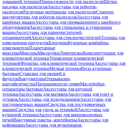
домашней техники
Принадлежности для пылесосов
Щетки,
насадки для пылесосов
Аксессуары для роботов-
пылесосов
Расходные материалы для пылесосов
Станции,
аккумуляторы для роботов-пылесосов
Аксессуары для
швейных машин
Аксессуары для промышленного швейного
оборудования
Аксессуары для стиральных и сушильных
машин
Аксессуары для пароочистителей,
отпаривателей
Аксессуары для стеклоочистителей
Техника для
измельчения продуктов
Блендеры
Кухонные комбайны,
измельчители
Планетарные
миксеры
Миксеры
Мясорубки
Ломтерезки
Комплектующие для
климатической техники
Управление климатической
техникой
Фильтры для климатической техники
Аксессуары для
климатической техники
Мелкая техника
Весы кухонные,
бытовые
Сушилки для овощей и
фруктов
Вакууматоры
Открывалки,
картофелечистки
Проращиватели семян
Маслобойки,
сепараторы бытовые
Аксессуары для крупной
техники
Аксессуары для вытяжек
Аксессуары для плит и
духовок
Аксессуары для холодильников
Аксессуары для
посудомоечных машин
Средства для посудомоечных
машин
Средства для ухода за техникой
Аксессуары для
кухонной техники
Аксессуары для микроволновых
печей
Вакуумные пакеты, контейнеры
Аксессуары для
кофемашин
Аксессуары для мультиварок,