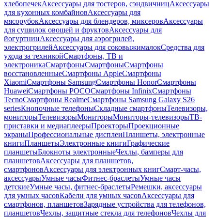
хлебопечек
Аксессуары для тостеров, сэндвичниц
Аксессуары
для кухонных комбайнов
Аксессуары для
мясорубок
Аксессуары для блендеров, миксеров
Аксессуары
для сушилок овощей и фруктов
Аксессуары для
йогуртниц
Аксессуары для аэрогрилей,
электрогрилей
Аксессуары для соковыжималок
Средства для
ухода за техникой
Смартфоны, ТВ и
электроника
Смартфоны
Смартфоны
Смартфоны
восстановленные
Смартфоны Apple
Смартфоны
Xiaomi
Смартфоны Samsung
Смартфоны Honor
Смартфоны
Huawei
Смартфоны POCO
Смартфоны Infinix
Смартфоны
Tecno
Смартфоны Realme
Смартфоны Samsung Galaxy S26
series
Кнопочные телефоны
Складные смартфоны
Телевизоры,
мониторы
Телевизоры
Мониторы
Мониторы-телевизоры
ТВ-
приставки и медиаплееры
Проекторы
Проекционные
экраны
Профессиональные дисплеи
Планшеты, электронные
книги
Планшеты
Электронные книги
Графические
планшеты
Блокноты электронные
Чехлы, бамперы для
планшетов
Аксессуары для планшетов,
смартфонов
Аксессуары для электронных книг
Смарт-часы,
аксессуары
Умные часы
Фитнес-браслеты
Умные часы
детские
Умные часы, фитнес-браслеты
Ремешки, аксессуары
для умных часов
Кабели для умных часов
Аксессуары для
смартфонов, планшетов
Зарядные устройства для телефонов,
планшетов
Чехлы, защитные стекла для телефонов
Чехлы для