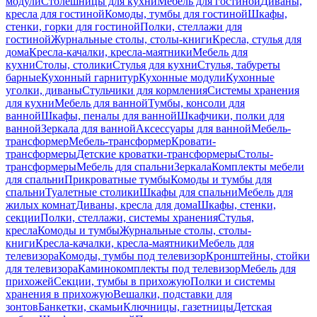
модули
Столешницы для кухни
Мебель для гостиной
Диваны,
кресла для гостиной
Комоды, тумбы для гостиной
Шкафы,
стенки, горки для гостиной
Полки, стеллажи для
гостиной
Журнальные столы, столы-книги
Кресла, стулья для
дома
Кресла-качалки, кресла-маятники
Мебель для
кухни
Столы, столики
Стулья для кухни
Стулья, табуреты
барные
Кухонный гарнитур
Кухонные модули
Кухонные
уголки, диваны
Стульчики для кормления
Системы хранения
для кухни
Мебель для ванной
Тумбы, консоли для
ванной
Шкафы, пеналы для ванной
Шкафчики, полки для
ванной
Зеркала для ванной
Аксессуары для ванной
Мебель-
трансформер
Мебель-трансформер
Кровати-
трансформеры
Детские кроватки-трансформеры
Столы-
трансформеры
Мебель для спальни
Зеркала
Комплекты мебели
для спальни
Прикроватные тумбы
Комоды и тумбы для
спальни
Туалетные столики
Шкафы для спальни
Мебель для
жилых комнат
Диваны, кресла для дома
Шкафы, стенки,
секции
Полки, стеллажи, системы хранения
Стулья,
кресла
Комоды и тумбы
Журнальные столы, столы-
книги
Кресла-качалки, кресла-маятники
Мебель для
телевизора
Комоды, тумбы под телевизор
Кронштейны, стойки
для телевизора
Каминокомплекты под телевизор
Мебель для
прихожей
Секции, тумбы в прихожую
Полки и системы
хранения в прихожую
Вешалки, подставки для
зонтов
Банкетки, скамьи
Ключницы, газетницы
Детская