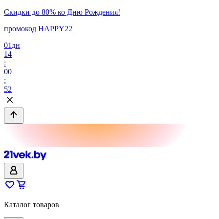
Скидки до 80% ко Дню Рождения!
промокод HAPPY22
01
дн
14
:
00
:
52
Каталог товаров