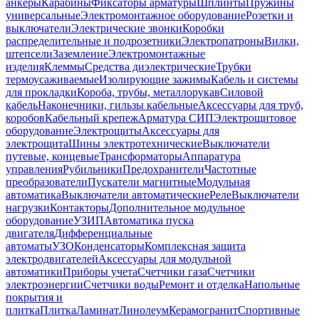
анкеры
Карабины
Фиксаторы арматуры
Шплинты
Пружины
универсальные
Электромонтажное оборудование
Розетки и
выключатели
Электрические звонки
Коробки
распределительные и подрозетники
Электропатроны
Вилки,
штепсели
Заземление
Электромонтажные
изделия
Клеммы
Средства диэлектрические
Трубки
термоусаживаемые
Изолирующие зажимы
Кабель и системы
для прокладки
Короба, трубы, металлорукав
Силовой
кабель
Наконечники, гильзы кабельные
Аксессуары для труб,
коробов
Кабельный крепеж
Арматура СИП
Электрощитовое
оборудование
Электрощиты
Аксессуары для
электрощита
Шины электротехнические
Выключатели
путевые, концевые
Трансформаторы
Аппаратура
управления
Рубильники
Предохранители
Частотные
преобразователи
Пускатели магнитные
Модульная
автоматика
Выключатели автоматические
Реле
Выключатели
нагрузки
Контакторы
Дополнительное модульное
оборудование
УЗИП
Автоматика пуска
двигателя
Дифференциальные
автоматы
УЗО
Конденсаторы
Комплексная защита
электродвигателей
Аксессуары для модульной
автоматики
Приборы учета
Счетчики газа
Счетчики
электроэнергии
Счетчики воды
Ремонт и отделка
Напольные
покрытия и
плитка
Плитка
Ламинат
Линолеум
Керамогранит
Спортивные