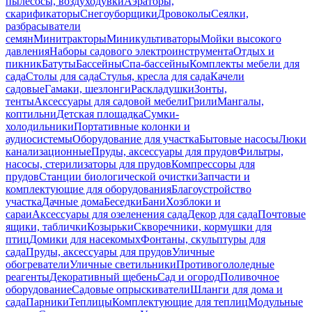
пылесосы, воздуходувки
Аэраторы,
скарификаторы
Снегоуборщики
Дровоколы
Сеялки,
разбрасыватели
семян
Минитракторы
Миникультиваторы
Мойки высокого
давления
Наборы садового электроинструмента
Отдых и
пикник
Батуты
Бассейны
Спа-бассейны
Комплекты мебели для
сада
Столы для сада
Стулья, кресла для сада
Качели
садовые
Гамаки, шезлонги
Раскладушки
Зонты,
тенты
Аксессуары для садовой мебели
Грили
Мангалы,
коптильни
Детская площадка
Сумки-
холодильники
Портативные колонки и
аудиосистемы
Оборудование для участка
Бытовые насосы
Люки
канализационные
Пруды, аксессуары для прудов
Фильтры,
насосы, стерилизаторы для прудов
Компрессоры для
прудов
Станции биологической очистки
Запчасти и
комплектующие для оборудования
Благоустройство
участка
Дачные дома
Беседки
Бани
Хозблоки и
сараи
Аксессуары для озеленения сада
Декор для сада
Почтовые
ящики, таблички
Козырьки
Скворечники, кормушки для
птиц
Домики для насекомых
Фонтаны, скульптуры для
сада
Пруды, аксессуары для прудов
Уличные
обогреватели
Уличные светильники
Противогололедные
реагенты
Декоративный щебень
Сад и огород
Поливочное
оборудование
Садовые опрыскиватели
Шланги для дома и
сада
Парники
Теплицы
Комплектующие для теплиц
Модульные