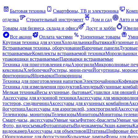
Бытовая техника
Смартфоны, ТВ и электроника
Комп
отделка
Строительный инструмент
Дом и сад
Авто и 
Товары для бизнеса, склада и офиса
Досуг и хобби
Ювели
Все акции
Оплата частями
Уцененные товары
Умны
Крупная техника для кухни
Холодильники
Вытяжки
Кухонные 
Встраиваемая техника, оборудование
Варочные панели
Духовые
встраиваемые
Комплекты встраиваемой техники
Морозильники 
упаковщики встраиваемые
Пароварки встраиваемые
Техника для приготовления еды
Аэрогрили
Микроволновые пе
кексницы
Хлебопечки
Ростеры, мини-печи
Йогуртницы, морож
фритюрницы
Яйцеварки
Попкорницы
Техника для приготовления напитков
Электрочайники
Кофевар
Техника для измельчения продуктов
Блендеры
Кухонные комбай
Мелкая техника
Весы кухонные, бытовые
Сушилки для овощей 
Аксессуары для кухонной техники
Аксессуары для микроволно
тостеров, сэндвичниц
Аксессуары для кухонных комбайнов
Акс
йогуртниц
Аксессуары для аэрогрилей, электрогрилей
Аксессуа
Телевизоры, мониторы
Телевизоры
Мониторы
Мониторы-телеви
Смарт-часы, аксессуары
Умные часы
Фитнес-браслеты
Умные ча
Фото, видеосъемка
Фотоаппараты
Видеокамеры
Экшн-камеры
Ка
видеокамер
Аксессуары для объективов
Штативы
Цифровые фот
Оборудование для фотостудии
Кольцевые лампы
Фоны для фото