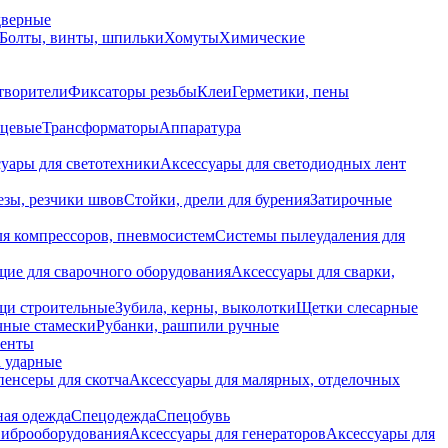
дверные
Болты, винты, шпильки
Хомуты
Химические
творители
Фиксаторы резьбы
Клеи
Герметики, пены
нцевые
Трансформаторы
Аппаратура
уары для светотехники
Аксессуары для светодиодных лент
езы, резчики швов
Стойки, дрели для бурения
Затирочные
ля компрессоров, пневмосистем
Системы пылеудаления для
ие для сварочного оборудования
Аксессуары для сварки,
щи строительные
Зубила, керны, выколотки
Щетки слесарные
чные стамески
Рубанки, рашпили ручные
енты
 ударные
енсеры для скотча
Аксессуары для малярных, отделочных
ная одежда
Спецодежда
Спецобувь
виброоборудования
Аксессуары для генераторов
Аксессуары для