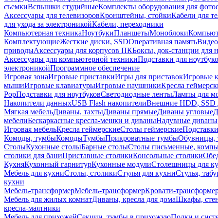
съемки
Вспышки студийные
Комплекты оборудования для фото
Аксессуары для телевизоров
Кронштейны, стойки
Кабели для т
для ухода за электроникой
Кабели, переходники
Компьютерная техника
Ноутбуки
Планшеты
Моноблоки
Компью
Комплектующие
Жесткие диски, SSD
Оперативная память
Видео
приводы
Аксессуары для корпусов ПК
Боксы, док-станции для 
Аксессуары для компьютерной техники
Подставки для ноутбук
электроникой
Программное обеспечение
Игровая зона
Игровые приставки
Игры для приставок
Игровые 
мыши
Игровые клавиатуры
Игровые наушники
Кресла геймерск
Pop
Подставки для ноутбуков
Светодиодные ленты
Лампы для м
Накопители данных
USB Flash накопители
Внешние HDD, SSD 
Мягкая мебель
Диваны, тахты
Диваны прямые
Диваны угловые
Д
мебели
Бескаркасные кресла-мешки и диваны
Надувные диваны
Игровая мебель
Кресла геймерские
Столы геймерские
Подставки
Комоды, тумбы
Комоды
Тумбы
Прикроватные тумбы
Обувницы, 
Столы
Кухонные столы
Барные столы
Столы письменные, комп
столики для бани
Приставные столики
Консольные столики
Обе
Кухня
Кухонный гарнитур
Кухонные модули
Столешницы для к
Мебель для кухни
Столы, столики
Стулья для кухни
Стулья, таб
кухни
Мебель-трансформер
Мебель-трансформер
Кровати-трансформе
Мебель для жилых комнат
Диваны, кресла для дома
Шкафы, стен
кресла-маятники
Мебель для прихожей
Секции, тумбы в прихожую
Полки и сист