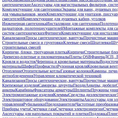
сантехнические
Аксессуары для магистральных фильтров, сист
Комплектующие для сантехники
Экраны для ванн, душевых по
для умывальников, моек
Комплектующие для унитазов, писсуар
смесителей
Комплектующие для душевых кабин, уголков
Инженерная сантехника
Инсталляции для сантехники
Полотенц
радиаторов, полотенцесушителей
Монтажные комплекты для с
систем сантехнических
Фитинги
Комплектующие для инсталля
Канализация
Тросы сантехнические, вантузы
Прочистные маши
Строительные смеси и грунтовки
Клеевые смеси
Шпатлевки
Шту
строительных смесей
Кирпичи, блоки, тротуарная плитка
Кирпичи
Строительные бло
Древесно-плитные и пиломатериалы
Плиты OSB
Фанера
ДСП, 
Кровля и водосток
Черепица и кровельные материалы
Водосточ
материалы
Шифер
Профнастил
Рулонная кровля
Кровельная вен
Отопление
Отопительные котлы
Газовые колонки
Камины, печи
антиобледенения
Управление климатической техникой
Канализация
Тросы сантехнические, вантузы
Прочистные маши
Крепежные изделия
Саморезы, шурупы
Гвозди
Анкеры, дюбели
анкеры
Карабины
Фиксаторы арматуры
Шплинты
Пружины унив
Электромонтажные изделия
Клеммы
Средства диэлектрические
Электрощитовое оборудование
Электрощиты
Аксессуары для э
управления
Рубильники
Предохранители
Частотные преобразов
Приборы учета
Счетчики газа
Счетчики электроэнергии
Счетчи
Аксессуары для напольных покрытий и плитки
Подложка
Плинт