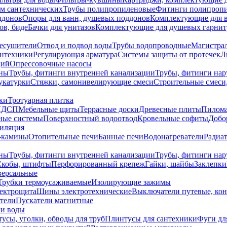
ем сантехнических
Трубы полипропиленовые
Фитинги полипроп
ддонов
Опоры для ванн, душевых поддонов
Комплектующие для 
ов, биде
Бачки для унитазов
Комплектующие для душевых гарнит
есушители
Отвод и подвод воды
Трубы водопроводные
Магистрал
антехники
Регулирующая арматура
Системы защиты от протечек
Л
ций
Опрессовочные насосы
ны
Трубы, фитинги внутренней канализации
Трубы, фитинги на
катурки
Стяжки, самонивелирующие смеси
Строительные смеси,
ки
Тротуарная плитка
ЛДСП
Мебельные щиты
Террасные доски
Древесные плиты
Пилом
ные системы
Поверхностный водоотвод
Кровельные софиты
Добо
тиляция
-камины
Отопительные печи
Банные печи
Водонагреватели
Радиат
ны
Трубы, фитинги внутренней канализации
Трубы, фитинги на
Скобы, штифты
Перфорированный крепеж
Гайки, шайбы
Заклепки
ерсальные
Трубки термоусаживаемые
Изолирующие зажимы
лектрощита
Шины электротехнические
Выключатели путевые, ко
атели
Пускатели магнитные
ки воды
усы, уголки, обводы для труб
Плинтусы для сантехники
Фуги дл