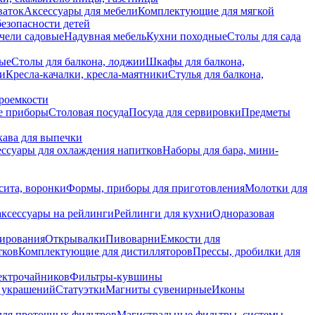
ваток
Аксессуары для мебели
Комплектующие для мягкой
безопасности детей
чели садовые
Надувная мебель
Кухни походные
Столы для сада
вые
Столы для балкона, лоджии
Шкафы для балкона,
ии
Кресла-качалки, кресла-маятники
Стулья для балкона,
роемкости
е приборы
Столовая посуда
Посуда для сервировки
Предметы
укава для выпечки
ссуары для охлаждения напитков
Наборы для бара, мини-
сита, воронки
Формы, приборы для приготовления
Молотки для
аксессуары на рейлинги
Рейлинги для кухни
Одноразовая
вирования
Открывалки
Пивоварни
Емкости для
тков
Комплектующие для дистилляторов
Прессы, дробилки для
лектрочайников
Фильтры-кувшины
я украшений
Статуэтки
Магниты сувенирные
Иконы
ля проточных фильтров
Магистральные фильтры, системы