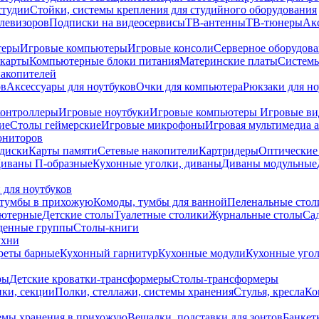
студии
Стойки, системы крепления для студийного оборудования
елевизоров
Подписки на видеосервисы
ТВ-антенны
ТВ-тюнеры
Ак
теры
Игровые компьютеры
Игровые консоли
Серверное оборудов
карты
Компьютерные блоки питания
Материнские платы
Системы
накопителей
ов
Аксессуары для ноутбуков
Очки для компьютера
Рюкзаки для но
контроллеры
Игровые ноутбуки
Игровые компьютеры
Игровые ви
ие
Столы геймерские
Игровые микрофоны
Игровая мультимедиа 
ониторов
диски
Карты памяти
Сетевые накопители
Картридеры
Оптические
иваны П-образные
Кухонные уголки, диваны
Диваны модульные
 для ноутбуков
тумбы в прихожую
Комоды, тумбы для ванной
Пеленальные стол
ьютерные
Детские столы
Туалетные столики
Журнальные столы
Са
денные группы
Столы-книги
ухни
уреты барные
Кухонный гарнитур
Кухонные модули
Кухонные угол
ры
Детские кроватки-трансформеры
Столы-трансформеры
ки, секции
Полки, стеллажи, системы хранения
Стулья, кресла
Ко
емы хранения в прихожую
Вешалки, подставки для зонтов
Банкет