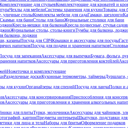
Комплектующие для стульев
Комплектующие для кроватей и кро
итура
Чехлы для мебели
Системы хранения для кухни
Товары для 
, уличные столы
Комплекты мебели для сада
Гамаки, шезлонги
Ка
Скамьи для бани
Столы для бани
Журнальные столики для бани
лоджии
Кресла-мешки для балкона
Кресла подвесные, стулья садо
оджии
Журнальные столы, столы-книги
Тумбы для балкона, лодж
я балкона, лоджии
ши, казаны
Посуда для СВЧ
Крышки и аксессуары для посуды
Гаст
орячих напитков
Посуда для подачи и хранения напитков
Столовы
Посуда для запекания
Аксессуары для выпечки
Бумага, фольга, р
хранения напитков
Аксессуары для приготовления коктейлей
Аксе
ожей
Ножеточки и комплектующие
ки
Разделочные доски
Кухонные термометры, таймеры
Дуршлаги, 
ры для кухни
Органайзеры для специй
Посуда для ланча
Полки и 
ия
Аксессуары для консервирования
Приспособления для консер
ков
Аксессуары для приготовления и хранения алкогольных напи
йники для плиты
Турки, молочники
Аксессуары для чайников, э
отографий, картин
Предметы интерьера
Шкатулки, подставки дл
етики для лица и тела
Наборы для бритья
Оформление подарков
льтры для воды
Фильтры-кувшины
Картриджи, комплектующие д