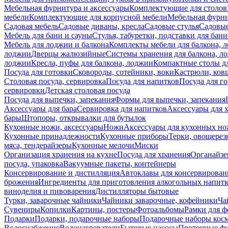
Мебельная фурнитура и аксессуары
Комплектующие для столов
мебели
Комплектующие для корпусной мебели
Мебельная фурн
Садовая мебель
Садовые диваны, кресла
Садовые стулья
Садовые
Мебель для бани и сауны
Стулья, табуретки, подставки для бани
Мебель для лоджии и балкона
Комплекты мебели для балкона, 
лоджии
Дверцы жалюзийные
Системы хранения для балкона, л
лоджии
Кресла, пуфы для балкона, лоджии
Компактные столы дл
Посуда для готовки
Сковороды, сотейники, воки
Кастрюли, ков
Столовая посуда, сервировка
Посуда для напитков
Посуда для г
сервировки
Детская столовая посуда
Посуда для выпечки, запекания
Формы для выпечки, запекания
Аксессуары для бара
Сервировка для напитков
Аксессуары для 
бары
Штопоры, открывалки для бутылок
Кухонные ножи, аксессуары
Ножи
Аксессуары для кухонных н
Кухонные принадлежности
Кухонные приборы
Терки, овощерез
мяса, тендерайзеры
Кухонные мелочи
Миски
Организация хранения на кухне
Посуда для хранения
Органайзе
посуда, упаковка
Вакуумные пакеты, контейнеры
Консервирование и дистилляция
Автоклавы для консервирован
брожения
Ингредиенты для приготовления алкогольных напит
виноделия и пивоварения
Дистилляторы бытовые
Турки, заварочные чайники
Чайники заварочные, кофейники
Ча
Сувениры
Копилки
Картины, постеры
Фотоальбомы
Рамки для ф
Подарки
Подарки, подарочные наборы
Подарочные наборы косм
Водоснабжение
Водонагреватели
Бытовые насосы
Проточные фи