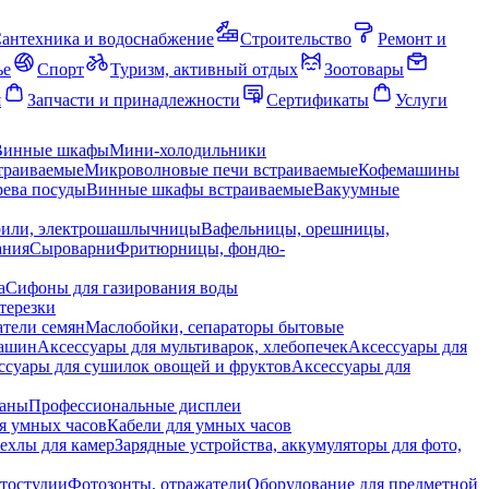
антехника и водоснабжение
Строительство
Ремонт и
ье
Спорт
Туризм, активный отдых
Зоотовары
я
Запчасти и принадлежности
Сертификаты
Услуги
Винные шкафы
Мини-холодильники
траиваемые
Микроволновые печи встраиваемые
Кофемашины
ева посуды
Винные шкафы встраиваемые
Вакуумные
рили, электрошашлычницы
Вафельницы, орешницы,
ания
Сыроварни
Фритюрницы, фондю-
а
Сифоны для газирования воды
терезки
тели семян
Маслобойки, сепараторы бытовые
машин
Аксессуары для мультиварок, хлебопечек
Аксессуары для
ссуары для сушилок овощей и фруктов
Аксессуары для
раны
Профессиональные дисплеи
я умных часов
Кабели для умных часов
ехлы для камер
Зарядные устройства, аккумуляторы для фото,
тостудии
Фотозонты, отражатели
Оборудование для предметной