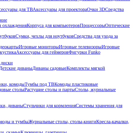
сессуары для ТВ
Аксессуары для проектора
Очки 3D
Средства
ание
 охлаждения
Корпуса для компьютеров
Процессоры
Оптические
утбуков
Сумки, чехлы для ноутбуков
Средства для ухода за
деокарты
Игровые мониторы
Игровые телевизоры
Игровые
акустика
Аксессуары для геймеров
Фигурки Funko
 диски
Детские диваны
Диваны садовые
Комплекты мягкой
ики, комоды
Тумбы под ТВ
Комоды пластиковые
довые столы
Растущие столы и парты
Столы, журнальные
ки, диваны
Стульчики для кормления
Системы хранения для
моды и тумбы
Журнальные столы, столы-книги
Кресла-качалки,
ки, скамьи
Ключницы, газетницы