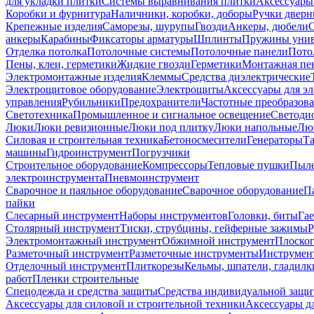
для укладки плитки
Системы выравнивания плитки
Аксессуары
Коробки и фурнитура
Наличники, коробки, доборы
Ручки дверн
Крепежные изделия
Саморезы, шурупы
Гвозди
Анкеры, дюбели
анкеры
Карабины
Фиксаторы арматуры
Шплинты
Пружины унив
Отделка потолка
Потолочные системы
Потолочные панели
Пото
Пены, клеи, герметики
Жидкие гвозди
Герметики
Монтажная пе
Электромонтажные изделия
Клеммы
Средства диэлектрические
Электрощитовое оборудование
Электрощиты
Аксессуары для э
управления
Рубильники
Предохранители
Частотные преобразов
Светотехника
Промышленное и сигнальное освещение
Светоди
Люки
Люки ревизионные
Люки под плитку
Люки напольные
Люк
Силовая и строительная техника
Бетоносмесители
Генераторы
Та
машины
Гидроинструмент
Погрузчики
Строительное оборудование
Компрессоры
Тепловые пушки
Пыле
электроинструмента
Пневмоинструмент
Сварочное и паяльное оборудование
Сварочное оборудование
П
пайки
Слесарный инструмент
Наборы инструментов
Головки, биты
Га
Столярный инструмент
Тиски, струбцины, гейферные зажимы
Р
Электромонтажный инструмент
Обжимной инструмент
Плоског
Разметочный инструмент
Разметочные инструменты
Инструмент
Отделочный инструмент
Плиткорезы
Кельмы, шпатели, гладилк
работ
Пленки строительные
Спецодежда и средства защиты
Средства индивидуальной защ
Аксессуары для силовой и строительной техники
Аксессуары дл