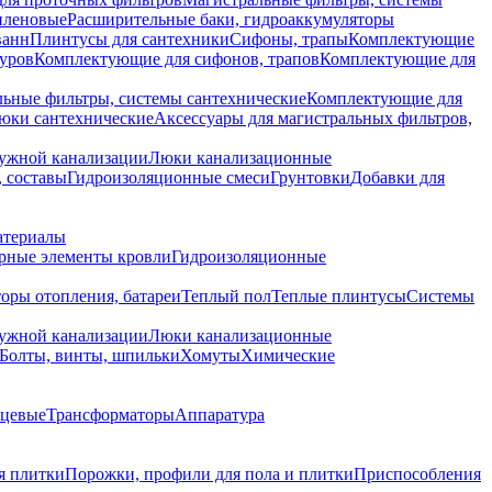
иленовые
Расширительные баки, гидроаккумуляторы
ванн
Плинтусы для сантехники
Сифоны, трапы
Комплектующие
уров
Комплектующие для сифонов, трапов
Комплектующие для
ьные фильтры, системы сантехнические
Комплектующие для
юки сантехнические
Аксессуары для магистральных фильтров,
ружной канализации
Люки канализационные
 составы
Гидроизоляционные смеси
Грунтовки
Добавки для
атериалы
рные элементы кровли
Гидроизоляционные
оры отопления, батареи
Теплый пол
Теплые плинтусы
Системы
ружной канализации
Люки канализационные
Болты, винты, шпильки
Хомуты
Химические
нцевые
Трансформаторы
Аппаратура
я плитки
Порожки, профили для пола и плитки
Приспособления