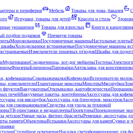
ьютеры и периферия
Мебель
Товары для дома, бакалея
С
мото
Игрушки, товары для детей
Красота и стиль
Здоров
рные украшения
Товары для взрослых
Книги и канцеляри
й подбор подарков
Премиум товары
плиты
Морозильники
Посудомоечные машины
Настольные плиты
 шкафы
Холодильники встраиваемые
Посудомоечные машины вс
встраиваемые
Измельчители пищевых отходов
Шкафы для подогр
чи
Мультиварки
Сэндвичницы, хот-дог мейкеры
Тостеры
Электрог
еницы
Фризеры
Блинницы
Пароварки
Автоклавы для консервиров
ки, кофемашины
Соковыжималки
Кофемолки
Вспениватели молок
ны, измельчители
Планетарные миксеры
Миксеры
Мясорубки
Лом
и фруктов
Вакууматоры
Открывалки, картофелечистки
Проращива
вых печей
Вакуумные пакеты, контейнеры
Аксессуары для кофе
ессуары для мясорубок
Аксессуары для блендеров, миксеров
Аксе
ры для соковыжималок
Средства для ухода за техникой
зоры
ТВ-приставки и медиаплееры
Проекторы
Проекционные эк
сы детские
Умные часы, фитнес-браслеты
Ремешки, аксессуары дл
рты памяти
Объективы
Вспышки
Аксессуары для камер
Сумки и ч
орамки
студии
Студийное освещение
Насадки светоформирующие для фо