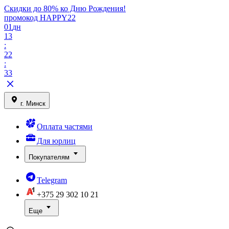
Скидки до 80% ко Дню Рождения!
промокод HAPPY22
01
дн
13
:
22
:
33
г. Минск
Оплата частями
Для юрлиц
Покупателям
Telegram
+375 29
302 10 21
Еще