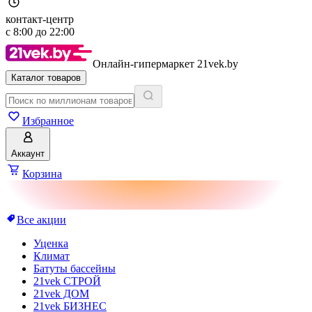
контакт-центр
с
8:00
до
22:00
Онлайн-гипермаркет 21vek.by
Каталог товаров
Избранное
Аккаунт
Корзина
Все акции
Уценка
Климат
Батуты бассейны
21vek СТРОЙ
21vek ДОМ
21vek БИЗНЕС