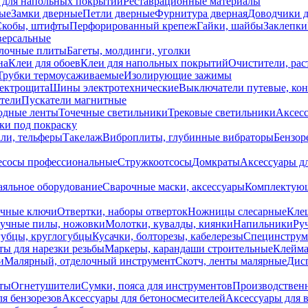
 для напольных покрытий
Реставрационные материалы
ые
Замки дверные
Петли дверные
Фурнитура дверная
Доводчики 
Скобы, штифты
Перфорированный крепеж
Гайки, шайбы
Заклепки
ерсальные
лочные плиты
Багеты, молдинги, уголки
на
Клеи для обоев
Клеи для напольных покрытий
Очистители, рас
Трубки термоусаживаемые
Изолирующие зажимы
лектрощита
Шины электротехнические
Выключатели путевые, ко
атели
Пускатели магнитные
одные ленты
Точечные светильники
Трековые светильники
Аксесс
и под покраску
ли, тельферы
Такелаж
Виброплиты, глубинные вибраторы
Бензор
сосы профессиональные
Стружкоотсосы
Домкраты
Аксессуары д
аяльное оборудование
Сварочные маски, аксессуары
Комплектующ
ечные ключи
Отвертки, наборы отверток
Ножницы слесарные
Кле
учные пилы, ножовки
Молотки, кувалды, киянки
Напильники
Ру
убцы, круглогубцы
Кусачки, болторезы, кабелерезы
Специнструм
ы для нарезки резьбы
Маркеры, карандаши строительные
Клейма
и
Малярный, отделочный инструмент
Скотч, ленты малярные
Дисп
иты
Огнетушители
Сумки, пояса для инструментов
Производствен
я бензорезов
Аксессуары для бетоносмесителей
Аксессуары для 