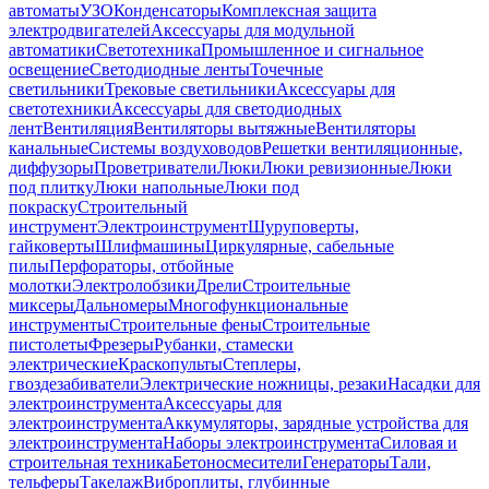
автоматы
УЗО
Конденсаторы
Комплексная защита
электродвигателей
Аксессуары для модульной
автоматики
Светотехника
Промышленное и сигнальное
освещение
Светодиодные ленты
Точечные
светильники
Трековые светильники
Аксессуары для
светотехники
Аксессуары для светодиодных
лент
Вентиляция
Вентиляторы вытяжные
Вентиляторы
канальные
Системы воздуховодов
Решетки вентиляционные,
диффузоры
Проветриватели
Люки
Люки ревизионные
Люки
под плитку
Люки напольные
Люки под
покраску
Строительный
инструмент
Электроинструмент
Шуруповерты,
гайковерты
Шлифмашины
Циркулярные, сабельные
пилы
Перфораторы, отбойные
молотки
Электролобзики
Дрели
Строительные
миксеры
Дальномеры
Многофункциональные
инструменты
Строительные фены
Строительные
пистолеты
Фрезеры
Рубанки, стамески
электрические
Краскопульты
Степлеры,
гвоздезабиватели
Электрические ножницы, резаки
Насадки для
электроинструмента
Аксессуары для
электроинструмента
Аккумуляторы, зарядные устройства для
электроинструмента
Наборы электроинструмента
Силовая и
строительная техника
Бетоносмесители
Генераторы
Тали,
тельферы
Такелаж
Виброплиты, глубинные