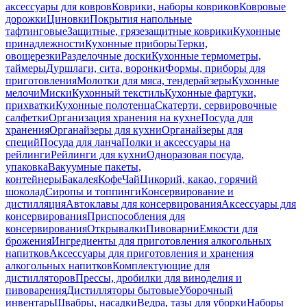
аксессуары для ковров
Коврики, наборы ковриков
Ковровые
дорожки
Циновки
Покрытия напольные
тафтинговые
Защитные, грязезащитные коврики
Кухонные
принадлежности
Кухонные приборы
Терки,
овощерезки
Разделочные доски
Кухонные термометры,
таймеры
Дуршлаги, сита, воронки
Формы, приборы для
приготовления
Молотки для мяса, тендерайзеры
Кухонные
мелочи
Миски
Кухонный текстиль
Кухонные фартуки,
прихватки
Кухонные полотенца
Скатерти, сервировочные
салфетки
Организация хранения на кухне
Посуда для
хранения
Органайзеры для кухни
Органайзеры для
специй
Посуда для ланча
Полки и аксессуары на
рейлинги
Рейлинги для кухни
Одноразовая посуда,
упаковка
Вакуумные пакеты,
контейнеры
Бакалея
Кофе
Чай
Цикорий, какао, горячий
шоколад
Сиропы и топпинги
Консервирование и
дистилляция
Автоклавы для консервирования
Аксессуары для
консервирования
Приспособления для
консервирования
Открывалки
Пивоварни
Емкости для
брожения
Ингредиенты для приготовления алкогольных
напитков
Аксессуары для приготовления и хранения
алкогольных напитков
Комплектующие для
дистилляторов
Прессы, дробилки для виноделия и
пивоварения
Дистилляторы бытовые
Уборочный
инвентарь
Швабры, насадки
Ведра, тазы для уборки
Наборы