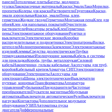
панели
Потолочные плиты
Багеты, молдинги,
уголки
Лакокрасочные материалы
Краски
Эмали
Лаки
Морилки,
пропитки
Колеры для краски
Растворители
Грунтовки
Краски,
эмали аэрозольные
Краски, эмали
Пены, клеи,
герметики
Жидкие гвозди
Герметики
Монтажная пена
Клеи для
обоев
Клеи для напольных покрытий
Очистители,
растворители
Фиксаторы резьбы
Клеи
Герметики,
пены
Электромонтажное оборудование
Розетки и
выключатели
Электрические звонки
Коробки
распределительные и подрозетники
Электропатроны
Вилки,
штепсели
Молниеприемники
Заземление
Электромонтажные
изделия
Клеммы
Средства диэлектрические
Трубки
термоусаживаемые
Изолирующие зажимы
Кабель и системы
для прокладки
Короба, трубы, металлорукав
Силовой
кабель
Наконечники, гильзы кабельные
Аксессуары для труб,
коробов
Кабельный крепеж
Арматура СИП
Электрощитовое
оборудование
Электрощиты
Аксессуары для
электрощита
Шины электротехнические
Выключатели
путевые, концевые
Трансформаторы
Аппаратура
управления
Рубильники
Предохранители
Частотные
преобразователи
Пускатели магнитные
Модульная
автоматика
Выключатели автоматические
Реле
Выключатели
нагрузки
Контакторы
Дополнительное модульное
оборудование
УЗИП
Автоматика пуска
двигателя
Дифференциальные