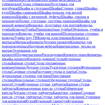
геймерские
Столы геймерские
Подставки для
ноутбуков
Шкафы и стеллажи
Шкафы
Стенки, горки
Шкафы-
купе
Шкафы-гармошки
Шкафы-пеналы для жилой
комнаты
Шкафы с витриной, буфеты
Шкафы, секции в
прихожую
Полки, стеллажи, системы хранения
Шкафы для
ванной комнаты
Вешалки, подставки для зонтов
Комоды,
тумбы
Комоды
Тумбы
Прикроватные тумбы
Обувницы, тумбы в
прихожую
Комоды, тумбы для ванной
Пеленальные столики,
комоды
Тумбы под ТВ
Комоды пластиковые
Кровати и
матрасы
Матрасы
Кровати
Детские кровати
Кроватки для
новорожденных
Надувная мебель
Наматрасники, чехлы на
матрас
Основания для
кроватей
Подматрасники
Раскладушки
Кровати-трансформеры,
шкафы-кровати
Кровати-домики
Столы
Кухонные
столы
Барные столы
Столы письменные,
компьютерные
Детские столы
Туалетные столики
Журнальные
столы
Садовые столы
Растущие столы и парты
Столы,
журнальные столики для бани
Приставные
столики
Консольные столики
Обеденные группы
Столы-
книги
Стулья
Кухонные стулья, табуреты
Барные стулья,
табуреты
Компьютерные кресла, стулья
Геймерские
кресла
Детские стулья, табуреты
Банкетки, скамьи
Садовые
кресла, стулья, табуреты
Стулья, табуреты для бани
Стульчики
для кормления
Кухня
Кухонный гарнитур
Кухонные