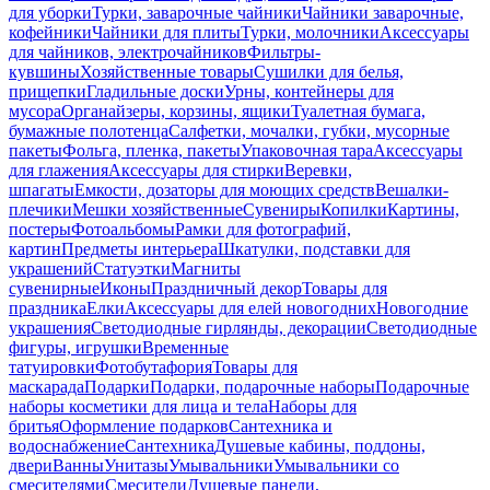
для уборки
Турки, заварочные чайники
Чайники заварочные,
кофейники
Чайники для плиты
Турки, молочники
Аксессуары
для чайников, электрочайников
Фильтры-
кувшины
Хозяйственные товары
Сушилки для белья,
прищепки
Гладильные доски
Урны, контейнеры для
мусора
Органайзеры, корзины, ящики
Туалетная бумага,
бумажные полотенца
Салфетки, мочалки, губки, мусорные
пакеты
Фольга, пленка, пакеты
Упаковочная тара
Аксессуары
для глажения
Аксессуары для стирки
Веревки,
шпагаты
Емкости, дозаторы для моющих средств
Вешалки-
плечики
Мешки хозяйственные
Сувениры
Копилки
Картины,
постеры
Фотоальбомы
Рамки для фотографий,
картин
Предметы интерьера
Шкатулки, подставки для
украшений
Статуэтки
Магниты
сувенирные
Иконы
Праздничный декор
Товары для
праздника
Елки
Аксессуары для елей новогодних
Новогодние
украшения
Светодиодные гирлянды, декорации
Светодиодные
фигуры, игрушки
Временные
татуировки
Фотобутафория
Товары для
маскарада
Подарки
Подарки, подарочные наборы
Подарочные
наборы косметики для лица и тела
Наборы для
бритья
Оформление подарков
Сантехника и
водоснабжение
Сантехника
Душевые кабины, поддоны,
двери
Ванны
Унитазы
Умывальники
Умывальники со
смесителями
Смесители
Душевые панели,