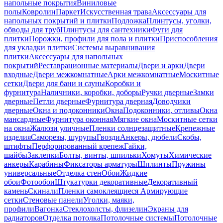
напольные покрытия
Виниловые
полы
Ковролин
Паркет
Искусственная трава
Аксессуары для
напольных покрытий и плитки
Подложка
Плинтусы, уголки,
обводы для труб
Плинтусы для сантехники
Фуги для
плитки
Порожки, профили для пола и плитки
Приспособления
для укладки плитки
Системы выравнивания
плитки
Аксессуары для напольных
покрытий
Реставрационные материалы
Двери и арки
Двери
входные
Двери межкомнатные
Арки межкомнатные
Москитные
сетки
Двери для бани и сауны
Коробки и
фурнитура
Наличники, коробки, доборы
Ручки дверные
Замки
дверные
Петли дверные
Фурнитура дверная
Доводчики
дверные
Окна и подоконники
Окна
Подоконники, отливы
Окна
мансардные
Фурнитура оконная
Мягкие окна
Москитные сетки
на окна
Жалюзи уличные
Пленки солнцезащитные
Крепежные
изделия
Саморезы, шурупы
Гвозди
Анкеры, дюбели
Скобы,
штифты
Перфорированный крепеж
Гайки,
шайбы
Заклепки
Болты, винты, шпильки
Хомуты
Химические
анкеры
Карабины
Фиксаторы арматуры
Шплинты
Пружины
универсальные
Отделка стен
Обои
Жидкие
обои
Фотообои
Штукатурки декоративные
Декоративный
камень
Скинали
Пленки самоклеящиеся
Армирующие
сетки
Стеновые панели
Уголки, маяки,
профили
Вагонка
Стеклохолсты, флизелин
Экраны для
радиаторов
Отделка потолка
Потолочные системы
Потолочные