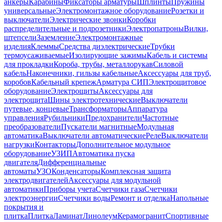
анкеры
Карабины
Фиксаторы арматуры
Шплинты
Пружины
универсальные
Электромонтажное оборудование
Розетки и
выключатели
Электрические звонки
Коробки
распределительные и подрозетники
Электропатроны
Вилки,
штепсели
Заземление
Электромонтажные
изделия
Клеммы
Средства диэлектрические
Трубки
термоусаживаемые
Изолирующие зажимы
Кабель и системы
для прокладки
Короба, трубы, металлорукав
Силовой
кабель
Наконечники, гильзы кабельные
Аксессуары для труб,
коробов
Кабельный крепеж
Арматура СИП
Электрощитовое
оборудование
Электрощиты
Аксессуары для
электрощита
Шины электротехнические
Выключатели
путевые, концевые
Трансформаторы
Аппаратура
управления
Рубильники
Предохранители
Частотные
преобразователи
Пускатели магнитные
Модульная
автоматика
Выключатели автоматические
Реле
Выключатели
нагрузки
Контакторы
Дополнительное модульное
оборудование
УЗИП
Автоматика пуска
двигателя
Дифференциальные
автоматы
УЗО
Конденсаторы
Комплексная защита
электродвигателей
Аксессуары для модульной
автоматики
Приборы учета
Счетчики газа
Счетчики
электроэнергии
Счетчики воды
Ремонт и отделка
Напольные
покрытия и
плитка
Плитка
Ламинат
Линолеум
Керамогранит
Спортивные