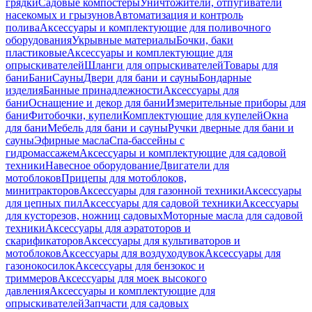
грядки
Садовые компостеры
Уничтожители, отпугиватели
насекомых и грызунов
Автоматизация и контроль
полива
Аксессуары и комплектующие для поливочного
оборудования
Укрывные материалы
Бочки, баки
пластиковые
Аксессуары и комплектующие для
опрыскивателей
Шланги для опрыскивателей
Товары для
бани
Бани
Сауны
Двери для бани и сауны
Бондарные
изделия
Банные принадлежности
Аксессуары для
бани
Оснащение и декор для бани
Измерительные приборы для
бани
Фитобочки, купели
Комплектующие для купелей
Окна
для бани
Мебель для бани и сауны
Ручки дверные для бани и
сауны
Эфирные масла
Спа-бассейны с
гидромассажем
Аксессуары и комплектующие для садовой
техники
Навесное оборудование
Двигатели для
мотоблоков
Прицепы для мотоблоков,
минитракторов
Аксессуары для газонной техники
Аксессуары
для цепных пил
Аксессуары для садовой техники
Аксессуары
для кусторезов, ножниц садовых
Моторные масла для садовой
техники
Аксессуары для аэратоторов и
скарификаторов
Аксессуары для культиваторов и
мотоблоков
Аксессуары для воздуходувок
Аксессуары для
газонокосилок
Аксессуары для бензокос и
триммеров
Аксессуары для моек высокого
давления
Аксессуары и комплектующие для
опрыскивателей
Запчасти для садовых