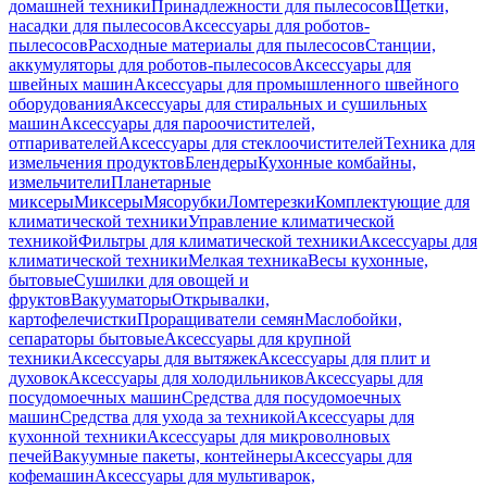
домашней техники
Принадлежности для пылесосов
Щетки,
насадки для пылесосов
Аксессуары для роботов-
пылесосов
Расходные материалы для пылесосов
Станции,
аккумуляторы для роботов-пылесосов
Аксессуары для
швейных машин
Аксессуары для промышленного швейного
оборудования
Аксессуары для стиральных и сушильных
машин
Аксессуары для пароочистителей,
отпаривателей
Аксессуары для стеклоочистителей
Техника для
измельчения продуктов
Блендеры
Кухонные комбайны,
измельчители
Планетарные
миксеры
Миксеры
Мясорубки
Ломтерезки
Комплектующие для
климатической техники
Управление климатической
техникой
Фильтры для климатической техники
Аксессуары для
климатической техники
Мелкая техника
Весы кухонные,
бытовые
Сушилки для овощей и
фруктов
Вакууматоры
Открывалки,
картофелечистки
Проращиватели семян
Маслобойки,
сепараторы бытовые
Аксессуары для крупной
техники
Аксессуары для вытяжек
Аксессуары для плит и
духовок
Аксессуары для холодильников
Аксессуары для
посудомоечных машин
Средства для посудомоечных
машин
Средства для ухода за техникой
Аксессуары для
кухонной техники
Аксессуары для микроволновых
печей
Вакуумные пакеты, контейнеры
Аксессуары для
кофемашин
Аксессуары для мультиварок,