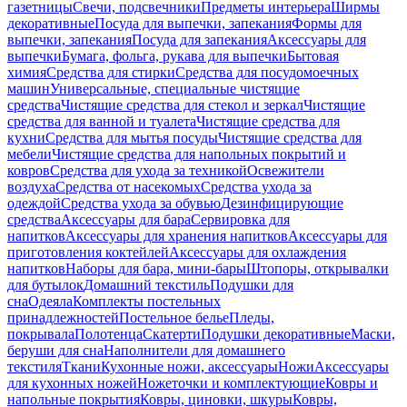
газетницы
Свечи, подсвечники
Предметы интерьера
Ширмы
декоративные
Посуда для выпечки, запекания
Формы для
выпечки, запекания
Посуда для запекания
Аксессуары для
выпечки
Бумага, фольга, рукава для выпечки
Бытовая
химия
Средства для стирки
Средства для посудомоечных
машин
Универсальные, специальные чистящие
средства
Чистящие средства для стекол и зеркал
Чистящие
средства для ванной и туалета
Чистящие средства для
кухни
Средства для мытья посуды
Чистящие средства для
мебели
Чистящие средства для напольных покрытий и
ковров
Средства для ухода за техникой
Освежители
воздуха
Средства от насекомых
Средства ухода за
одеждой
Средства ухода за обувью
Дезинфицирующие
средства
Аксессуары для бара
Сервировка для
напитков
Аксессуары для хранения напитков
Аксессуары для
приготовления коктейлей
Аксессуары для охлаждения
напитков
Наборы для бара, мини-бары
Штопоры, открывалки
для бутылок
Домашний текстиль
Подушки для
сна
Одеяла
Комплекты постельных
принадлежностей
Постельное белье
Пледы,
покрывала
Полотенца
Скатерти
Подушки декоративные
Маски,
беруши для сна
Наполнители для домашнего
текстиля
Ткани
Кухонные ножи, аксессуары
Ножи
Аксессуары
для кухонных ножей
Ножеточки и комплектующие
Ковры и
напольные покрытия
Ковры, циновки, шкуры
Ковры,