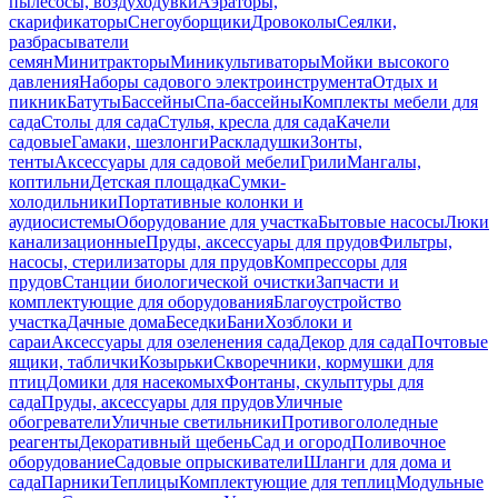
пылесосы, воздуходувки
Аэраторы,
скарификаторы
Снегоуборщики
Дровоколы
Сеялки,
разбрасыватели
семян
Минитракторы
Миникультиваторы
Мойки высокого
давления
Наборы садового электроинструмента
Отдых и
пикник
Батуты
Бассейны
Спа-бассейны
Комплекты мебели для
сада
Столы для сада
Стулья, кресла для сада
Качели
садовые
Гамаки, шезлонги
Раскладушки
Зонты,
тенты
Аксессуары для садовой мебели
Грили
Мангалы,
коптильни
Детская площадка
Сумки-
холодильники
Портативные колонки и
аудиосистемы
Оборудование для участка
Бытовые насосы
Люки
канализационные
Пруды, аксессуары для прудов
Фильтры,
насосы, стерилизаторы для прудов
Компрессоры для
прудов
Станции биологической очистки
Запчасти и
комплектующие для оборудования
Благоустройство
участка
Дачные дома
Беседки
Бани
Хозблоки и
сараи
Аксессуары для озеленения сада
Декор для сада
Почтовые
ящики, таблички
Козырьки
Скворечники, кормушки для
птиц
Домики для насекомых
Фонтаны, скульптуры для
сада
Пруды, аксессуары для прудов
Уличные
обогреватели
Уличные светильники
Противогололедные
реагенты
Декоративный щебень
Сад и огород
Поливочное
оборудование
Садовые опрыскиватели
Шланги для дома и
сада
Парники
Теплицы
Комплектующие для теплиц
Модульные