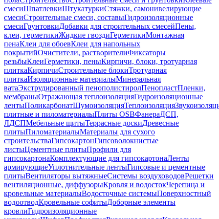
смеси
Шпатлевки
Штукатурки
Стяжки, самонивелирующие
смеси
Строительные смеси, составы
Гидроизоляционные
смеси
Грунтовки
Добавки для строительных смесей
Пены,
клеи, герметики
Жидкие гвозди
Герметики
Монтажная
пена
Клеи для обоев
Клеи для напольных
покрытий
Очистители, растворители
Фиксаторы
резьбы
Клеи
Герметики, пены
Кирпичи, блоки, тротуарная
плитка
Кирпичи
Строительные блоки
Тротуарная
плитка
Изоляционные материалы
Минеральная
вата
Экструдированный пенополистирол
Пенопласт
Пленки,
мембраны
Отражающая теплоизоляция
Гидроизоляционные
ленты
Поликарбонат
Шумоизоляция
Теплоизоляция
Звукоизоляц
плитные и пиломатериалы
Плиты OSB
Фанера
ДСП,
ЛДСП
Мебельные щиты
Террасные доски
Древесные
плиты
Пиломатериалы
Материалы для сухого
строительства
Гипсокартон
Гипсоволокнистые
листы
Цементные плиты
Профили для
гипсокартона
Комплектующие для гипсокартона
Ленты
армирующие
Уплотнительные ленты
Гипсовые и цементные
плиты
Вентиляторы вытяжные
Системы воздуховодов
Решетки
вентиляционные, диффузоры
Кровля и водосток
Черепица и
кровельные материалы
Водосточные системы
Поверхностный
водоотвод
Кровельные софиты
Доборные элементы
кровли
Гидроизоляционные