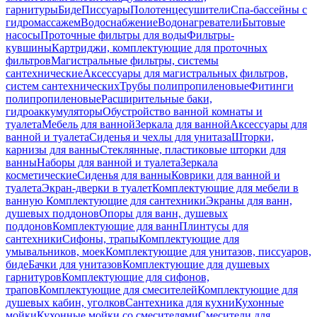
гарнитуры
Биде
Писсуары
Полотенцесушители
Спа-бассейны с
гидромассажем
Водоснабжение
Водонагреватели
Бытовые
насосы
Проточные фильтры для воды
Фильтры-
кувшины
Картриджи, комплектующие для проточных
фильтров
Магистральные фильтры, системы
сантехнические
Аксессуары для магистральных фильтров,
систем сантехнических
Трубы полипропиленовые
Фитинги
полипропиленовые
Расширительные баки,
гидроаккумуляторы
Обустройство ванной комнаты и
туалета
Мебель для ванной
Зеркала для ванной
Аксессуары для
ванной и туалета
Сиденья и чехлы для унитаза
Шторки,
карнизы для ванны
Стеклянные, пластиковые шторки для
ванны
Наборы для ванной и туалета
Зеркала
косметические
Сиденья для ванны
Коврики для ванной и
туалета
Экран-дверки в туалет
Комплектующие для мебели в
ванную
Комплектующие для сантехники
Экраны для ванн,
душевых поддонов
Опоры для ванн, душевых
поддонов
Комплектующие для ванн
Плинтусы для
сантехники
Сифоны, трапы
Комплектующие для
умывальников, моек
Комплектующие для унитазов, писсуаров,
биде
Бачки для унитазов
Комплектующие для душевых
гарнитуров
Комплектующие для сифонов,
трапов
Комплектующие для смесителей
Комплектующие для
душевых кабин, уголков
Сантехника для кухни
Кухонные
мойки
Кухонные мойки со смесителями
Смесители для