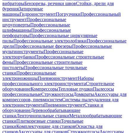
вибраторы
Бензорезы, резчики швов
Стойки, дрели для
бурения
Затирочные
машины
Гидроинструмент
Погрузчики
Профессиональный
инструмент
Профессиональные
шуруповерты
Профессиональные
шлифмашины
Профессиональные
перфораторы
Профессиональные циркулярные
пилы
Профессиональные электролобзики
Профессиональные
дрели
Профессиональные фрезеры
Профессиональные
мультиинструменты
Профессиональные
электрорубанки
Профессиональные строительные
фены
Профессиональные строительные
пистолеты
Профессиональные точильные
станки
Профессиональные
электроножницы
Пневмоинструмент
Наборы
профессионального электроинструмента
Строительное
оборудование
Компрессоры
Тепловые пушки
Пылесосы
профессиональные
Стружкоотсосы
Домкраты
Аксессуары для
компрессоров, пневмосистем
Системы пылеудаления для
электроинструмента
Пневмоинструмент
Станки и
оборудование
Деревообрабатывающие
станки
Ленточнопильные станки
Металлообрабатывающие
станки
Плиткорезные станки
Точильные
станки
Комплектующие для станков
Оснастка для
станков
Аксессуары для станков
Стружкоотсосы
Аксессуары