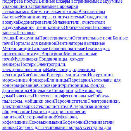
подогрева посуды
Винные шкафы встраиваемые
Вакуумные
упаковщики встраиваемые
Пароварки
встраиваемые
Климатическая техника
Вентиляторы
бытовые
Кондиционеры, сплит-системы
Охладители
воздуха
Водонагреватели
Увлажнители, очистители
воздуха
Камины, печи-камины
Обогреватели
Тепловые
завесы
Тепловые
пушки
Биокамины
Проветриватели
Отопительные печи
Банные
печи
Порталы для каминов
Вентиляторы вытяжные
Метеостанции
Газовые баллоны бытовые
Техника для
приготовления еды
Аэрогрили
Микроволновые
печи
Мультиварки
Сэндвичницы, хот-дог
мейкеры
Тостеры
Электрогрили,
электрошашлычницы
Вафельницы, орешницы,
кексницы
Хлебопечки
Ростеры, мини-печи
Йогуртницы,
мороженицы
Фризеры
Блинницы
Пароварки
Автоклавы для
консервирования
Сыроварни
Фритюрницы, фондю-
фритюрницы
Яйцеварки
Попкорницы
Техника для
дома
Пылесосы
Пылесосы профессиональные
Роботы-
пылесосы, мойщики окон
Пароочистители
Электровеники,
электрошвабры
Стеклоочистители
Стерилизационное
оборудование
Техника для приготовления
напитков
Электрочайники
Кофеварки,
кофемашины
Соковыжималки
Кофемолки
Вспениватели
молока
Сифоны для газирования воды
Аксессуары для