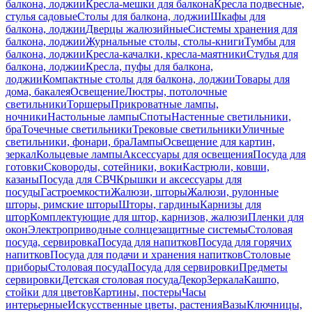
балкона, лоджии
Кресла-мешки для балкона
Кресла подвесные,
стулья садовые
Столы для балкона, лоджии
Шкафы для
балкона, лоджии
Дверцы жалюзийные
Системы хранения для
балкона, лоджии
Журнальные столы, столы-книги
Тумбы для
балкона, лоджии
Кресла-качалки, кресла-маятники
Стулья для
балкона, лоджии
Кресла, пуфы для балкона,
лоджии
Компактные столы для балкона, лоджии
Товары для
дома, бакалея
Освещение
Люстры, потолочные
светильники
Торшеры
Прикроватные лампы,
ночники
Настольные лампы
Споты
Настенные светильники,
бра
Точечные светильники
Трековые светильники
Уличные
светильники, фонари, бра
Лампы
Освещение для картин,
зеркал
Кольцевые лампы
Аксессуары для освещения
Посуда для
готовки
Сковороды, сотейники, воки
Кастрюли, ковши,
казаны
Посуда для СВЧ
Крышки и аксессуары для
посуды
Гастроемкости
Жалюзи, шторы
Жалюзи, рулонные
шторы, римские шторы
Шторы, гардины
Карнизы для
штор
Комплектующие для штор, карнизов, жалюзи
Пленки для
окон
Электроприводные солнцезащитные системы
Столовая
посуда, сервировка
Посуда для напитков
Посуда для горячих
напитков
Посуда для подачи и хранения напитков
Столовые
приборы
Столовая посуда
Посуда для сервировки
Предметы
сервировки
Детская столовая посуда
Декор
Зеркала
Кашпо,
стойки для цветов
Картины, постеры
Часы
интерьерные
Искусственные цветы, растения
Вазы
Ключницы,