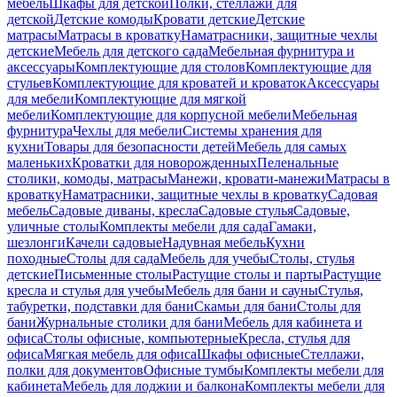
мебель
Шкафы для детской
Полки, стеллажи для
детской
Детские комоды
Кровати детские
Детские
матрасы
Матрасы в кроватку
Наматрасники, защитные чехлы
детские
Мебель для детского сада
Мебельная фурнитура и
аксессуары
Комплектующие для столов
Комплектующие для
стульев
Комплектующие для кроватей и кроваток
Аксессуары
для мебели
Комплектующие для мягкой
мебели
Комплектующие для корпусной мебели
Мебельная
фурнитура
Чехлы для мебели
Системы хранения для
кухни
Товары для безопасности детей
Мебель для самых
маленьких
Кроватки для новорожденных
Пеленальные
столики, комоды, матрасы
Манежи, кровати-манежи
Матрасы в
кроватку
Наматрасники, защитные чехлы в кроватку
Садовая
мебель
Садовые диваны, кресла
Садовые стулья
Садовые,
уличные столы
Комплекты мебели для сада
Гамаки,
шезлонги
Качели садовые
Надувная мебель
Кухни
походные
Столы для сада
Мебель для учебы
Столы, стулья
детские
Письменные столы
Растущие столы и парты
Растущие
кресла и стулья для учебы
Мебель для бани и сауны
Стулья,
табуретки, подставки для бани
Скамьи для бани
Столы для
бани
Журнальные столики для бани
Мебель для кабинета и
офиса
Столы офисные, компьютерные
Кресла, стулья для
офиса
Мягкая мебель для офиса
Шкафы офисные
Стеллажи,
полки для документов
Офисные тумбы
Комплекты мебели для
кабинета
Мебель для лоджии и балкона
Комплекты мебели для