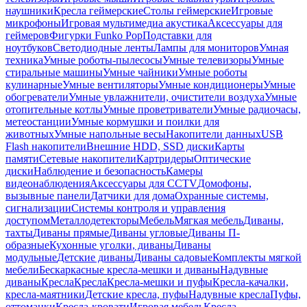
наушники
Кресла геймерские
Столы геймерские
Игровые
микрофоны
Игровая мультимедиа акустика
Аксессуары для
геймеров
Фигурки Funko Pop
Подставки для
ноутбуков
Светодиодные ленты
Лампы для мониторов
Умная
техника
Умные роботы-пылесосы
Умные телевизоры
Умные
стиральные машины
Умные чайники
Умные роботы
кулинарные
Умные вентиляторы
Умные кондиционеры
Умные
обогреватели
Умные увлажнители, очистители воздуха
Умные
отопительные котлы
Умные проветриватели
Умные радиочасы,
метеостанции
Умные кормушки и поилки для
животных
Умные напольные весы
Накопители данных
USB
Flash накопители
Внешние HDD, SSD диски
Карты
памяти
Сетевые накопители
Картридеры
Оптические
диски
Наблюдение и безопасность
Камеры
видеонаблюдения
Аксессуары для CCTV
Домофоны,
вызывные панели
Датчики для дома
Охранные системы,
сигнализации
Системы контроля и управления
доступом
Металлодетекторы
Мебель
Мягкая мебель
Диваны,
тахты
Диваны прямые
Диваны угловые
Диваны П-
образные
Кухонные уголки, диваны
Диваны
модульные
Детские диваны
Диваны садовые
Комплекты мягкой
мебели
Бескаркасные кресла-мешки и диваны
Надувные
диваны
Кресла
Кресла
Кресла-мешки и пуфы
Кресла-качалки,
кресла-маятники
Детские кресла, пуфы
Надувные кресла
Пуфы,
оттоманки
Кресла-кровати
Игровая мебель
Кресла