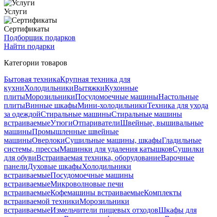
Услуги
Сертификаты
Подборщик подарков
Найти подарки
Категории товаров
Бытовая техника
Крупная техника для
кухни
Холодильники
Вытяжки
Кухонные
плиты
Морозильники
Посудомоечные машины
Настольные
плиты
Винные шкафы
Мини-холодильники
Техника для ухода
за одеждой
Стиральные машины
Стиральные машины
встраиваемые
Утюги
Отпариватели
Швейные, вышивальные
машины
Промышленные швейные
машины
Оверлоки
Сушильные машины, шкафы
Гладильные
системы, прессы
Машинки для удаления катышков
Сушилки
для обуви
Встраиваемая техника, оборудование
Варочные
панели
Духовые шкафы
Холодильники
встраиваемые
Посудомоечные машины
встраиваемые
Микроволновые печи
встраиваемые
Кофемашины встраиваемые
Комплекты
встраиваемой техники
Морозильники
встраиваемые
Измельчители пищевых отходов
Шкафы для