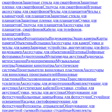
смартфонов
Защитные стекла для смартфонов
Защитные
пленки для смартфонов
Стилусы для смартфонов
Игровые
аксессуары для смартфонов
Чехлы для планшетов
Чехлы с
клавиатурой для планшетов
Защитные стекла для
планшетов
Защитные пленки для планшетов
Сумки для
планшетов
Стилусы для планшетов
Аксессуары для
планшетов, смартфонов
Кабели для телефонов,
планшетов
Фото,
видеосъемка
Фотоаппараты
Видеокамеры
Экшн-камеры
Карты
памяти
Объективы
Вспышки
Аксессуары для камер
Сумки и
чехлы для камер
Зарядные устройства, аккумуляторы для фото,
видеокамер
Аксессуары для объективов
Штативы
Цифровые
фоторамки
Аудиотехника
Мультимедиа акустика
Радиочасы,
метеостанции
Радиоприемники
Музыкальные
центры
Домашние кинотеатры
Акустические
системы
Проигрыватели виниловых пластинок
Аксессуары
для виниловых проигрывателей
Виниловые
пластинки
Инсталляционная акустика
Трансляционные
усилители
Аксессуары для аудиотехники
Комплектующие для
акустики
Акустические кабели
Подставки, стойки для
акустики
Сумки, чехлы для акустики
Оборудование для
фотостудии
Кольцевые лампы
Фоны для фотостудии
Студийное
освещение
Насадки светоформирующие для
фотостудии
Фотозонты, отражатели
Оборудование для
предметной съемки
Вспышки студийные
Комплекты