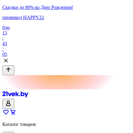
Скидки до 80% ко Дню Рождения!
промокод HAPPY22
0
дн
15
:
43
:
05
Каталог товаров