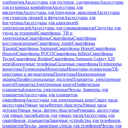
хлебопечек
Аксессуары для тостеров, сэндвичниц
Аксессуары
для кухонных комбайнов
Аксессуары для
мясорубок
Аксессуары для блендеров, миксеров
Аксессуары
для сушилок овощей и фруктов
Аксессуары для
йогуртниц
Аксессуары для аэрогрилей,
электрогрилей
Аксессуары для соковыжималок
Средства для
ухода за техникой
Смартфоны, ТВ и
электроника
Смартфоны
Смартфоны
Смартфоны
восстановленные
Смартфоны Apple
Смартфоны
Xiaomi
Смартфоны Samsung
Смартфоны Honor
Смартфоны
Huawei
Смартфоны POCO
Смартфоны Infinix
Смартфоны
Tecno
Смартфоны Realme
Смартфоны Samsung Galaxy S26
series
Кнопочные телефоны
Складные смартфоны
Телевизоры,
мониторы
Телевизоры
Мониторы
Мониторы-телевизоры
ТВ-
приставки и медиаплееры
Проекторы
Проекционные
экраны
Профессиональные дисплеи
Планшеты, электронные
книги
Планшеты
Электронные книги
Графические
планшеты
Блокноты электронные
Чехлы, бамперы для
планшетов
Аксессуары для планшетов,
смартфонов
Аксессуары для электронных книг
Смарт-часы,
аксессуары
Умные часы
Фитнес-браслеты
Умные часы
детские
Умные часы, фитнес-браслеты
Ремешки, аксессуары
для умных часов
Кабели для умных часов
Аксессуары для
смартфонов, планшетов
Зарядные устройства для телефонов,
планшетов
Чехлы, защитные стекла для телефонов
Чехлы для