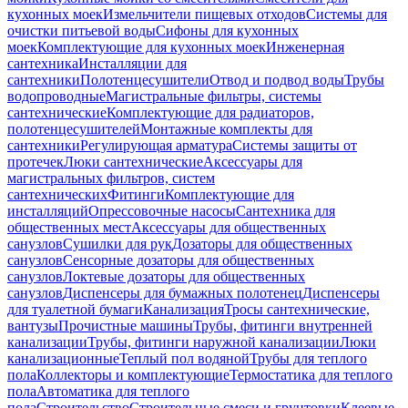
кухонных моек
Измельчители пищевых отходов
Системы для
очистки питьевой воды
Сифоны для кухонных
моек
Комплектующие для кухонных моек
Инженерная
сантехника
Инсталляции для
сантехники
Полотенцесушители
Отвод и подвод воды
Трубы
водопроводные
Магистральные фильтры, системы
сантехнические
Комплектующие для радиаторов,
полотенцесушителей
Монтажные комплекты для
сантехники
Регулирующая арматура
Системы защиты от
протечек
Люки сантехнические
Аксессуары для
магистральных фильтров, систем
сантехнических
Фитинги
Комплектующие для
инсталляций
Опрессовочные насосы
Сантехника для
общественных мест
Аксессуары для общественных
санузлов
Сушилки для рук
Дозаторы для общественных
санузлов
Сенсорные дозаторы для общественных
санузлов
Локтевые дозаторы для общественных
санузлов
Диспенсеры для бумажных полотенец
Диспенсеры
для туалетной бумаги
Канализация
Тросы сантехнические,
вантузы
Прочистные машины
Трубы, фитинги внутренней
канализации
Трубы, фитинги наружной канализации
Люки
канализационные
Теплый пол водяной
Трубы для теплого
пола
Коллекторы и комплектующие
Термостатика для теплого
пола
Автоматика для теплого
пола
Строительство
Строительные смеси и грунтовки
Клеевые