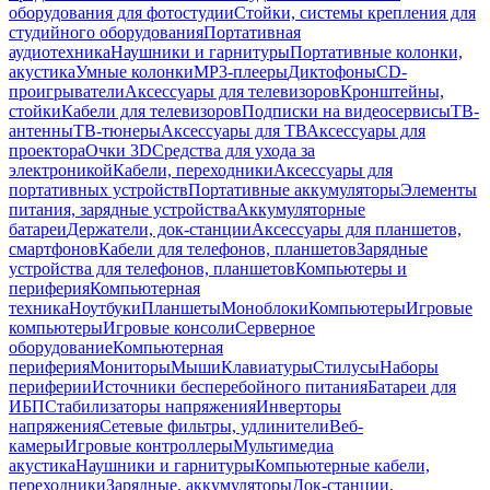
оборудования для фотостудии
Стойки, системы крепления для
студийного оборудования
Портативная
аудиотехника
Наушники и гарнитуры
Портативные колонки,
акустика
Умные колонки
MP3-плееры
Диктофоны
CD-
проигрыватели
Аксессуары для телевизоров
Кронштейны,
стойки
Кабели для телевизоров
Подписки на видеосервисы
ТВ-
антенны
ТВ-тюнеры
Аксессуары для ТВ
Аксессуары для
проектора
Очки 3D
Средства для ухода за
электроникой
Кабели, переходники
Аксессуары для
портативных устройств
Портативные аккумуляторы
Элементы
питания, зарядные устройства
Аккумуляторные
батареи
Держатели, док-станции
Аксессуары для планшетов,
смартфонов
Кабели для телефонов, планшетов
Зарядные
устройства для телефонов, планшетов
Компьютеры и
периферия
Компьютерная
техника
Ноутбуки
Планшеты
Моноблоки
Компьютеры
Игровые
компьютеры
Игровые консоли
Серверное
оборудование
Компьютерная
периферия
Мониторы
Мыши
Клавиатуры
Стилусы
Наборы
периферии
Источники бесперебойного питания
Батареи для
ИБП
Стабилизаторы напряжения
Инверторы
напряжения
Сетевые фильтры, удлинители
Веб-
камеры
Игровые контроллеры
Мультимедиа
акустика
Наушники и гарнитуры
Компьютерные кабели,
переходники
Зарядные, аккумуляторы
Док-станции,