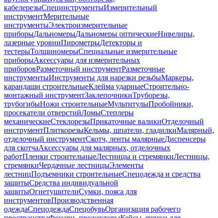
кабелерезы
Специнструменты
Измерительный
инструмент
Мерительные
инструменты
Электроизмерительные
приборы
Дальномеры
Дальномеры оптические
Нивелиры,
лазерные уровни
Пирометры
Детекторы и
тестеры
Толщиномеры
Специальные измерительные
приборы
Аксессуары для измерительных
приборов
Разметочный инструмент
Разметочные
инструменты
Инструменты для нарезки резьбы
Маркеры,
карандаши строительные
Клейма ударные
Строительно-
монтажный инструмент
Заклепочники
Труборезы,
трубогибы
Ножи строительные
Мультитулы
Пробойники,
просекатели отверстий
Ломы
Степлеры
механические
Стеклорезы
Прикаточные валики
Отделочный
инструмент
Плиткорезы
Кельмы, шпатели, гладилки
Малярный,
отделочный инструмент
Скотч, ленты малярные
Диспенсеры
для скотча
Аксессуары для малярных, отделочных
работ
Пленки строительные
Лестницы и стремянки
Лестницы,
стремянки
Чердачные лестницы
Элементы
лестниц
Подъемники строительные
Спецодежда и средства
защиты
Средства индивидуальной
защиты
Огнетушители
Сумки, пояса для
инструментов
Производственная
одежда
Спецодежда
Спецобувь
Организация рабочего
пространства
Фонари, прожекторы
Кейсы, ящики для