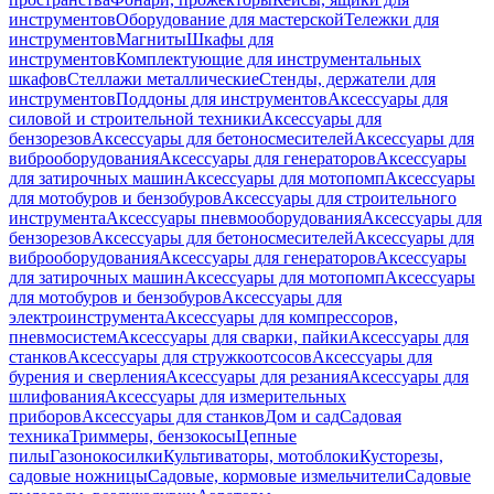
инструментов
Оборудование для мастерской
Тележки для
инструментов
Магниты
Шкафы для
инструментов
Комплектующие для инструментальных
шкафов
Стеллажи металлические
Стенды, держатели для
инструментов
Поддоны для инструментов
Аксессуары для
силовой и строительной техники
Аксессуары для
бензорезов
Аксессуары для бетоносмесителей
Аксессуары для
виброоборудования
Аксессуары для генераторов
Аксессуары
для затирочных машин
Аксессуары для мотопомп
Аксессуары
для мотобуров и бензобуров
Аксессуары для строительного
инструмента
Аксессуары пневмооборудования
Аксессуары для
бензорезов
Аксессуары для бетоносмесителей
Аксессуары для
виброоборудования
Аксессуары для генераторов
Аксессуары
для затирочных машин
Аксессуары для мотопомп
Аксессуары
для мотобуров и бензобуров
Аксессуары для
электроинструмента
Аксессуары для компрессоров,
пневмосистем
Аксессуары для сварки, пайки
Аксессуары для
станков
Аксессуары для стружкоотсосов
Аксессуары для
бурения и сверления
Аксессуары для резания
Аксессуары для
шлифования
Аксессуары для измерительных
приборов
Аксессуары для станков
Дом и сад
Садовая
техника
Триммеры, бензокосы
Цепные
пилы
Газонокосилки
Культиваторы, мотоблоки
Кусторезы,
садовые ножницы
Садовые, кормовые измельчители
Садовые