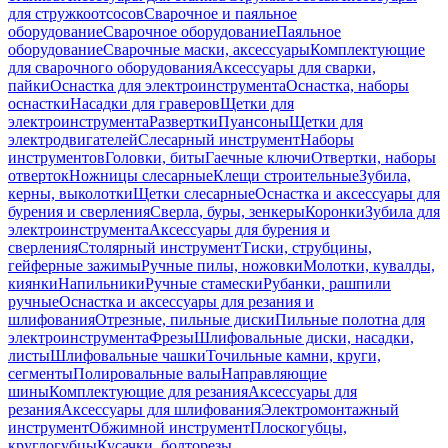
для стружкоотсосов
Сварочное и паяльное
оборудование
Сварочное оборудование
Паяльное
оборудование
Сварочные маски, аксессуары
Комплектующие
для сварочного оборудования
Аксессуары для сварки,
пайки
Оснастка для электроинструмента
Оснастка, наборы
оснастки
Насадки для граверов
Щетки для
электроинструмента
Развертки
Пуансоны
Щетки для
электродвигателей
Слесарный инструмент
Наборы
инструментов
Головки, биты
Гаечные ключи
Отвертки, наборы
отверток
Ножницы слесарные
Клещи строительные
Зубила,
керны, выколотки
Щетки слесарные
Оснастка и аксессуары для
бурения и сверления
Сверла, буры, зенкеры
Коронки
Зубила для
электроинструмента
Аксессуары для бурения и
сверления
Столярный инструмент
Тиски, струбцины,
гейферные зажимы
Ручные пилы, ножовки
Молотки, кувалды,
киянки
Напильники
Ручные стамески
Рубанки, рашпили
ручные
Оснастка и аксессуары для резания и
шлифования
Отрезные, пильные диски
Пильные полотна для
электроинструмента
Фрезы
Шлифовальные диски, насадки,
листы
Шлифовальные чашки
Точильные камни, круги,
сегменты
Полировальные валы
Направляющие
шины
Комплектующие для резания
Аксессуары для
резания
Аксессуары для шлифования
Электромонтажный
инструмент
Обжимной инструмент
Плоскогубцы,
круглогубцы
Кусачки, болторезы,