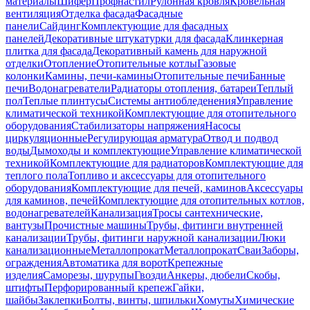
материалы
Шифер
Профнастил
Рулонная кровля
Кровельная
вентиляция
Отделка фасада
Фасадные
панели
Сайдинг
Комплектующие для фасадных
панелей
Декоративные штукатурки для фасада
Клинкерная
плитка для фасада
Декоративный камень для наружной
отделки
Отопление
Отопительные котлы
Газовые
колонки
Камины, печи-камины
Отопительные печи
Банные
печи
Водонагреватели
Радиаторы отопления, батареи
Теплый
пол
Теплые плинтусы
Системы антиобледенения
Управление
климатической техникой
Комплектующие для отопительного
оборудования
Стабилизаторы напряжения
Насосы
циркуляционные
Регулирующая арматура
Отвод и подвод
воды
Дымоходы и комплектующие
Управление климатической
техникой
Комплектующие для радиаторов
Комплектующие для
теплого пола
Топливо и аксессуары для отопительного
оборудования
Комплектующие для печей, каминов
Аксессуары
для каминов, печей
Комплектующие для отопительных котлов,
водонагревателей
Канализация
Тросы сантехнические,
вантузы
Прочистные машины
Трубы, фитинги внутренней
канализации
Трубы, фитинги наружной канализации
Люки
канализационные
Металлопрокат
Металлопрокат
Сваи
Заборы,
ограждения
Автоматика для ворот
Крепежные
изделия
Саморезы, шурупы
Гвозди
Анкеры, дюбели
Скобы,
штифты
Перфорированный крепеж
Гайки,
шайбы
Заклепки
Болты, винты, шпильки
Хомуты
Химические