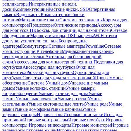
репликаторы
Интерактивные панели,
доски
Комплектующие
Жесткие диски, SSD
Оперативная
память
Видеокарты
Компьютерные блоки
питания
Материнские платы
Системы охлаждения
Корпуса для
компьютеров
Процессоры
Оптические приводы
Аксессуары
для корпусов ПК
Боксы, док-станции для накопителей
Сетевое
оборудование
Маршрутизаторы, DSL-модемы
Wi-Fi точки
доступа, усилители сигнала
Беспроводные
адаптеры
Коммутаторы
Сетевые адаптеры
Powerline
Сетевые
комплектующие
IP-телефония
Медиаконвертеры
Кабели,
переходники сетевые
Антенны для беспроводной
связи
Аксессуары для компьютерной техники
Подставки для
ноутбуков
Аксессуары для ноутбуков
Очки для
компьютера
Рюкзаки для ноутбуков
Сумки, чехлы для
ноутбуков
Средства для ухода за электроникой
Программное
обеспечение
Система Умный дом
Управление умным
домом
Умные колонки, станции
Умные камеры
видеонаблюдения
Умные датчики для дома
Умные
лампы
Умные выключатели
Умные розетки
Умные
светильники
Умные светодиодные ленты
Умные реле
Умные
замки
Умные домофоны
Умные карнизы
Умные
терморегуляторы
Игровая зона
Игровые приставки
Игры для
приставок
Игровые контроллеры
Игровые ноутбуки
Игровые
компьютеры
Игровые видеокарты
Игровые мониторы
Игровые
телевизоры
Игровые мыши
Игровые клавиатуры
Игровые