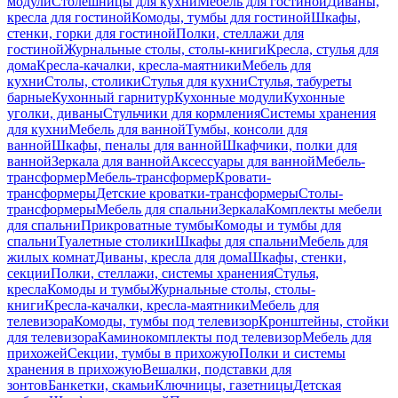
модули
Столешницы для кухни
Мебель для гостиной
Диваны,
кресла для гостиной
Комоды, тумбы для гостиной
Шкафы,
стенки, горки для гостиной
Полки, стеллажи для
гостиной
Журнальные столы, столы-книги
Кресла, стулья для
дома
Кресла-качалки, кресла-маятники
Мебель для
кухни
Столы, столики
Стулья для кухни
Стулья, табуреты
барные
Кухонный гарнитур
Кухонные модули
Кухонные
уголки, диваны
Стульчики для кормления
Системы хранения
для кухни
Мебель для ванной
Тумбы, консоли для
ванной
Шкафы, пеналы для ванной
Шкафчики, полки для
ванной
Зеркала для ванной
Аксессуары для ванной
Мебель-
трансформер
Мебель-трансформер
Кровати-
трансформеры
Детские кроватки-трансформеры
Столы-
трансформеры
Мебель для спальни
Зеркала
Комплекты мебели
для спальни
Прикроватные тумбы
Комоды и тумбы для
спальни
Туалетные столики
Шкафы для спальни
Мебель для
жилых комнат
Диваны, кресла для дома
Шкафы, стенки,
секции
Полки, стеллажи, системы хранения
Стулья,
кресла
Комоды и тумбы
Журнальные столы, столы-
книги
Кресла-качалки, кресла-маятники
Мебель для
телевизора
Комоды, тумбы под телевизор
Кронштейны, стойки
для телевизора
Каминокомплекты под телевизор
Мебель для
прихожей
Секции, тумбы в прихожую
Полки и системы
хранения в прихожую
Вешалки, подставки для
зонтов
Банкетки, скамьи
Ключницы, газетницы
Детская