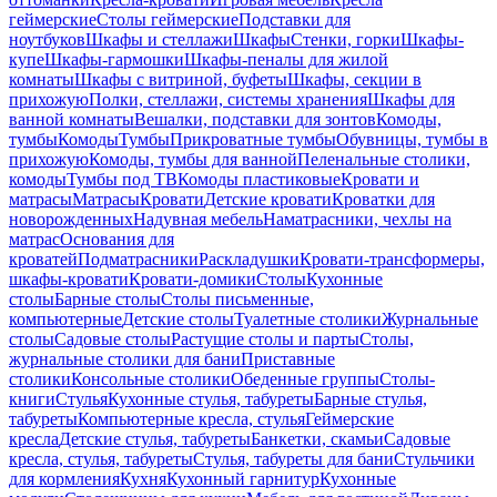
геймерские
Столы геймерские
Подставки для
ноутбуков
Шкафы и стеллажи
Шкафы
Стенки, горки
Шкафы-
купе
Шкафы-гармошки
Шкафы-пеналы для жилой
комнаты
Шкафы с витриной, буфеты
Шкафы, секции в
прихожую
Полки, стеллажи, системы хранения
Шкафы для
ванной комнаты
Вешалки, подставки для зонтов
Комоды,
тумбы
Комоды
Тумбы
Прикроватные тумбы
Обувницы, тумбы в
прихожую
Комоды, тумбы для ванной
Пеленальные столики,
комоды
Тумбы под ТВ
Комоды пластиковые
Кровати и
матрасы
Матрасы
Кровати
Детские кровати
Кроватки для
новорожденных
Надувная мебель
Наматрасники, чехлы на
матрас
Основания для
кроватей
Подматрасники
Раскладушки
Кровати-трансформеры,
шкафы-кровати
Кровати-домики
Столы
Кухонные
столы
Барные столы
Столы письменные,
компьютерные
Детские столы
Туалетные столики
Журнальные
столы
Садовые столы
Растущие столы и парты
Столы,
журнальные столики для бани
Приставные
столики
Консольные столики
Обеденные группы
Столы-
книги
Стулья
Кухонные стулья, табуреты
Барные стулья,
табуреты
Компьютерные кресла, стулья
Геймерские
кресла
Детские стулья, табуреты
Банкетки, скамьи
Садовые
кресла, стулья, табуреты
Стулья, табуреты для бани
Стульчики
для кормления
Кухня
Кухонный гарнитур
Кухонные