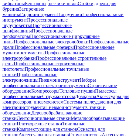
вибраторы
Бензорезы, резчики швов
Стойки, дрели для
бурения
Затирочные
машины
Гидроинструмент
Погрузчики
Профессиональный
инструмент
Профессиональные
шуруповерты
Профессиональные
шлифмашины
Профессиональные
перфораторы
Профессиональные циркулярные
пилы
Профессиональные электролобзики
Профессиональные
дрели
Профессиональные фрезеры
Профессиональные
мультиинструменты
Профессиональные
электрорубанки
Профессиональные строительные
фены
Профессиональные строительные
пистолеты
Профессиональные точильные
станки
Профессиональные
электроножницы
Пневмоинструмент
Наборы
профессионального электроинструмента
Строительное
оборудование
Компрессоры
Тепловые пушки
Пылесосы
профессиональные
Стружкоотсосы
Домкраты
Аксессуары для
компрессоров, пневмосистем
Системы пылеудаления для
электроинструмента
Пневмоинструмент
Станки и
оборудование
Деревообрабатывающие
станки
Ленточнопильные станки
Металлообрабатывающие
станки
Плиткорезные станки
Точильные
станки
Комплектующие для станков
Оснастка для
станков
Аксессуары для станков
Стружкоотсосы
Аксессуары