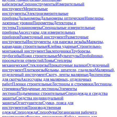
кабелерезы
Специнструменты
Измерительный
инструмент
Мерительные
инструменты
Электроизмерительные
приборы
Дальномеры
Дальномеры оптические
Нивелиры,
лазерные уровни
Пирометры
Детекторы и
тестеры
Толщиномеры
Специальные измерительные
приборы
Аксессуары для измерительных
приборов
Разметочный инструмент
Разметочные
инструменты
Инструменты для нарезки резьбы
Маркеры,
карандаши строительные
Клейма ударные
Строительно-
монтажный инструмент
Заклепочники
Труборезы,
трубогибы
Ножи строительные
Мультитулы
Пробойники,
просекатели отверстий
Ломы
Степлеры
механические
Стеклорезы
Прикаточные валики
Отделочный
инструмент
Плиткорезы
Кельмы, шпатели, гладилки
Малярный,
отделочный инструмент
Скотч, ленты малярные
Диспенсеры
для скотча
Аксессуары для малярных, отделочных
работ
Пленки строительные
Лестницы и стремянки
Лестницы,
стремянки
Чердачные лестницы
Элементы
лестниц
Подъемники строительные
Спецодежда и средства
защиты
Средства индивидуальной
защиты
Огнетушители
Сумки, пояса для
инструментов
Производственная
одежда
Спецодежда
Спецобувь
Организация рабочего
пространства
Фонари, прожекторы
Кейсы, ящики для