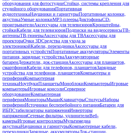
оборудования для фотостудии
Стойки, системы крепления для
студийного оборудования
Портативная
аудиотехника
Наушники и гарнитуры
Портативные колонки,
акустика
Умные колонки
MP3-плееры
Диктофоны
CD-
проигрыватели
Аксессуары для телевизоров
Кронштейны,
стойки
Кабели для телевизоров
Подписки на видеосервисы
ТВ-
антенны
ТВ-тюнеры
Аксессуары для ТВ
Аксессуары для
проектора
Очки 3D
Средства для ухода за
электроникой
Кабели, переходники
Аксессуары для
портативных устройств
Портативные аккумуляторы
Элементы
питания, зарядные устройства
Аккумуляторные
батареи
Держатели, док-станции
Аксессуары для планшетов,
смартфонов
Кабели для телефонов, планшетов
Зарядные
устройства для телефонов, планшетов
Компьютеры и
периферия
Компьютерная
техника
Ноутбуки
Планшеты
Моноблоки
Компьютеры
Игровые
компьютеры
Игровые консоли
Серверное
оборудование
Компьютерная
периферия
Мониторы
Мыши
Клавиатуры
Стилусы
Наборы
периферии
Источники бесперебойного питания
Батареи для
ИБП
Стабилизаторы напряжения
Инверторы
напряжения
Сетевые фильтры, удлинители
Веб-
камеры
Игровые контроллеры
Мультимедиа
акустика
Наушники и гарнитуры
Компьютерные кабели,
переходники
Зарядные, аккумуляторы
Док-станции,