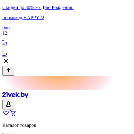
Скидки до 80% ко Дню Рождения!
промокод HAPPY22
0
дн
12
:
43
:
42
Каталог товаров