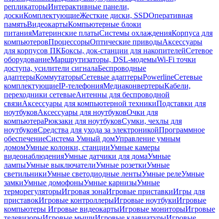
репликаторы
Интерактивные панели,
доски
Комплектующие
Жесткие диски, SSD
Оперативная
память
Видеокарты
Компьютерные блоки
питания
Материнские платы
Системы охлаждения
Корпуса для
компьютеров
Процессоры
Оптические приводы
Аксессуары
для корпусов ПК
Боксы, док-станции для накопителей
Сетевое
оборудование
Маршрутизаторы, DSL-модемы
Wi-Fi точки
доступа, усилители сигнала
Беспроводные
адаптеры
Коммутаторы
Сетевые адаптеры
Powerline
Сетевые
комплектующие
IP-телефония
Медиаконвертеры
Кабели,
переходники сетевые
Антенны для беспроводной
связи
Аксессуары для компьютерной техники
Подставки для
ноутбуков
Аксессуары для ноутбуков
Очки для
компьютера
Рюкзаки для ноутбуков
Сумки, чехлы для
ноутбуков
Средства для ухода за электроникой
Программное
обеспечение
Система Умный дом
Управление умным
домом
Умные колонки, станции
Умные камеры
видеонаблюдения
Умные датчики для дома
Умные
лампы
Умные выключатели
Умные розетки
Умные
светильники
Умные светодиодные ленты
Умные реле
Умные
замки
Умные домофоны
Умные карнизы
Умные
терморегуляторы
Игровая зона
Игровые приставки
Игры для
приставок
Игровые контроллеры
Игровые ноутбуки
Игровые
компьютеры
Игровые видеокарты
Игровые мониторы
Игровые
телевизоры
Игровые мыши
Игровые клавиатуры
Игровые