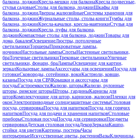
балкона, лоджии
Кресла-мешки для балкона
Кресла подвесные,
стулья садовые
Столы для балкона, лоджии
Шкафы для
балкона, лоджии
Дверцы жалюзийные
Системы хранения для
балкона, лоджии
Журнальные столы, столы-книги
Тумбы для
балкона, лоджии
Кресла-качалки, кресла-маятники
Стулья для
балкона, лоджии
Кресла, пуфы для балкона,
лоджии
Компактные столы для балкона, лоджии
Товары для
дома, бакалея
Освещение
Люстры, потолочные
светильники
Торшеры
Прикроватные лампы,
ночники
Настольные лампы
Споты
Настенные светильники,
бра
Точечные светильники
Трековые светильники
Уличные
светильники, фонари, бра
Лампы
Освещение для картин,
зеркал
Кольцевые лампы
Аксессуары для освещения
Посуда для
готовки
Сковороды, сотейники, воки
Кастрюли, ковши,
казаны
Посуда для СВЧ
Крышки и аксессуары для
посуды
Гастроемкости
Жалюзи, шторы
Жалюзи, рулонные
шторы, римские шторы
Шторы, гардины
Карнизы для
штор
Комплектующие для штор, карнизов, жалюзи
Пленки для
окон
Электроприводные солнцезащитные системы
Столовая
посуда, сервировка
Посуда для напитков
Посуда для горячих
напитков
Посуда для подачи и хранения напитков
Столовые
приборы
Столовая посуда
Посуда для сервировки
Предметы
сервировки
Детская столовая посуда
Декор
Зеркала
Кашпо,
стойки для цветов
Картины, постеры
Часы
интерьерные
Искусственные цветы, растения
Вазы
Ключницы,