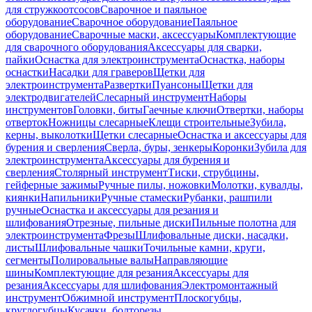
для стружкоотсосов
Сварочное и паяльное
оборудование
Сварочное оборудование
Паяльное
оборудование
Сварочные маски, аксессуары
Комплектующие
для сварочного оборудования
Аксессуары для сварки,
пайки
Оснастка для электроинструмента
Оснастка, наборы
оснастки
Насадки для граверов
Щетки для
электроинструмента
Развертки
Пуансоны
Щетки для
электродвигателей
Слесарный инструмент
Наборы
инструментов
Головки, биты
Гаечные ключи
Отвертки, наборы
отверток
Ножницы слесарные
Клещи строительные
Зубила,
керны, выколотки
Щетки слесарные
Оснастка и аксессуары для
бурения и сверления
Сверла, буры, зенкеры
Коронки
Зубила для
электроинструмента
Аксессуары для бурения и
сверления
Столярный инструмент
Тиски, струбцины,
гейферные зажимы
Ручные пилы, ножовки
Молотки, кувалды,
киянки
Напильники
Ручные стамески
Рубанки, рашпили
ручные
Оснастка и аксессуары для резания и
шлифования
Отрезные, пильные диски
Пильные полотна для
электроинструмента
Фрезы
Шлифовальные диски, насадки,
листы
Шлифовальные чашки
Точильные камни, круги,
сегменты
Полировальные валы
Направляющие
шины
Комплектующие для резания
Аксессуары для
резания
Аксессуары для шлифования
Электромонтажный
инструмент
Обжимной инструмент
Плоскогубцы,
круглогубцы
Кусачки, болторезы,