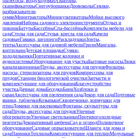
пылесосы, воздуходувки
Аэраторы,
скарификаторы
Снегоуборщики
Дровоколы
Сеялки,
разбрасыватели
семян
Минитракторы
Миникультиваторы
Мойки высокого
давления
Наборы садового электроинструмента
Отдых и
пикник
Батуты
Бассейны
Спа-бассейны
Комплекты мебели для
сада
Столы для сада
Стулья, кресла для сада
Качели
садовые
Гамаки, шезлонги
Раскладушки
Зонты,
тенты
Аксессуары для садовой мебели
Грили
Мангалы,
коптильни
Детская площадка
Сумки-
холодильники
Портативные колонки и
аудиосистемы
Оборудование для участка
Бытовые насосы
Люки
канализационные
Пруды, аксессуары для прудов
Фильтры,
насосы, стерилизаторы для прудов
Компрессоры для
прудов
Станции биологической очистки
Запчасти и
комплектующие для оборудования
Благоустройство
участка
Дачные дома
Беседки
Бани
Хозблоки и
сараи
Аксессуары для озеленения сада
Декор для сада
Почтовые
ящики, таблички
Козырьки
Скворечники, кормушки для
птиц
Домики для насекомых
Фонтаны, скульптуры для
сада
Пруды, аксессуары для прудов
Уличные
обогреватели
Уличные светильники
Противогололедные
реагенты
Декоративный щебень
Сад и огород
Поливочное
оборудование
Садовые опрыскиватели
Шланги для дома и
сада
Парники
Теплицы
Комплектующие для теплиц
Модульные