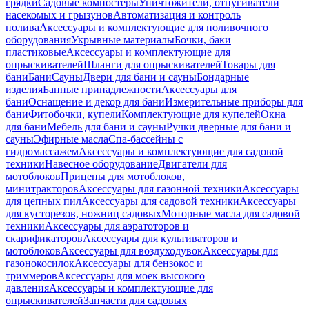
грядки
Садовые компостеры
Уничтожители, отпугиватели
насекомых и грызунов
Автоматизация и контроль
полива
Аксессуары и комплектующие для поливочного
оборудования
Укрывные материалы
Бочки, баки
пластиковые
Аксессуары и комплектующие для
опрыскивателей
Шланги для опрыскивателей
Товары для
бани
Бани
Сауны
Двери для бани и сауны
Бондарные
изделия
Банные принадлежности
Аксессуары для
бани
Оснащение и декор для бани
Измерительные приборы для
бани
Фитобочки, купели
Комплектующие для купелей
Окна
для бани
Мебель для бани и сауны
Ручки дверные для бани и
сауны
Эфирные масла
Спа-бассейны с
гидромассажем
Аксессуары и комплектующие для садовой
техники
Навесное оборудование
Двигатели для
мотоблоков
Прицепы для мотоблоков,
минитракторов
Аксессуары для газонной техники
Аксессуары
для цепных пил
Аксессуары для садовой техники
Аксессуары
для кусторезов, ножниц садовых
Моторные масла для садовой
техники
Аксессуары для аэратоторов и
скарификаторов
Аксессуары для культиваторов и
мотоблоков
Аксессуары для воздуходувок
Аксессуары для
газонокосилок
Аксессуары для бензокос и
триммеров
Аксессуары для моек высокого
давления
Аксессуары и комплектующие для
опрыскивателей
Запчасти для садовых