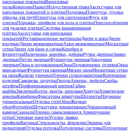
напольные покрытия
Виниловые
полы
Ковролин
Паркет
Искусственная трава
Аксессуары для
напольных покрытий и плитки
Подложка
Плинтусы, уголки,
обводы для труб
Плинтусы для сантехники
Фуги для
плитки
Порожки, профили для пола и плитки
Приспособления
для укладки плитки
Системы выравнивания
плитки
Аксессуары для напольных
покрытий
Реставрационные материалы
Двери и арки
Двери
входные
Двери межкомнатные
Арки межкомнатные
Москитные
сетки
Двери для бани и сауны
Коробки и
фурнитура
Наличники, коробки, доборы
Ручки дверные
Замки
дверные
Петли дверные
Фурнитура дверная
Доводчики
дверные
Окна и подоконники
Окна
Подоконники, отливы
Окна
мансардные
Фурнитура оконная
Мягкие окна
Москитные сетки
на окна
Жалюзи уличные
Пленки солнцезащитные
Крепежные
изделия
Саморезы, шурупы
Гвозди
Анкеры, дюбели
Скобы,
штифты
Перфорированный крепеж
Гайки,
шайбы
Заклепки
Болты, винты, шпильки
Хомуты
Химические
анкеры
Карабины
Фиксаторы арматуры
Шплинты
Пружины
универсальные
Отделка стен
Обои
Жидкие
обои
Фотообои
Штукатурки декоративные
Декоративный
камень
Скинали
Пленки самоклеящиеся
Армирующие
сетки
Стеновые панели
Уголки, маяки,
профили
Вагонка
Стеклохолсты, флизелин
Экраны для
радиаторов
Отделка потолка
Потолочные системы
Потолочные