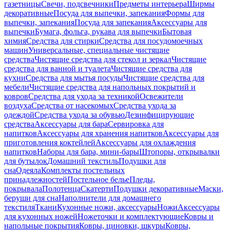
газетницы
Свечи, подсвечники
Предметы интерьера
Ширмы
декоративные
Посуда для выпечки, запекания
Формы для
выпечки, запекания
Посуда для запекания
Аксессуары для
выпечки
Бумага, фольга, рукава для выпечки
Бытовая
химия
Средства для стирки
Средства для посудомоечных
машин
Универсальные, специальные чистящие
средства
Чистящие средства для стекол и зеркал
Чистящие
средства для ванной и туалета
Чистящие средства для
кухни
Средства для мытья посуды
Чистящие средства для
мебели
Чистящие средства для напольных покрытий и
ковров
Средства для ухода за техникой
Освежители
воздуха
Средства от насекомых
Средства ухода за
одеждой
Средства ухода за обувью
Дезинфицирующие
средства
Аксессуары для бара
Сервировка для
напитков
Аксессуары для хранения напитков
Аксессуары для
приготовления коктейлей
Аксессуары для охлаждения
напитков
Наборы для бара, мини-бары
Штопоры, открывалки
для бутылок
Домашний текстиль
Подушки для
сна
Одеяла
Комплекты постельных
принадлежностей
Постельное белье
Пледы,
покрывала
Полотенца
Скатерти
Подушки декоративные
Маски,
беруши для сна
Наполнители для домашнего
текстиля
Ткани
Кухонные ножи, аксессуары
Ножи
Аксессуары
для кухонных ножей
Ножеточки и комплектующие
Ковры и
напольные покрытия
Ковры, циновки, шкуры
Ковры,