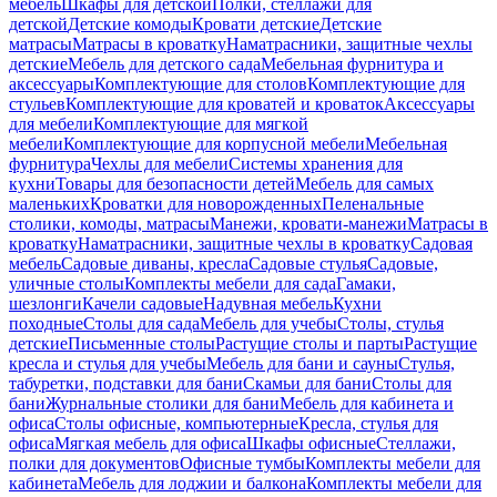
мебель
Шкафы для детской
Полки, стеллажи для
детской
Детские комоды
Кровати детские
Детские
матрасы
Матрасы в кроватку
Наматрасники, защитные чехлы
детские
Мебель для детского сада
Мебельная фурнитура и
аксессуары
Комплектующие для столов
Комплектующие для
стульев
Комплектующие для кроватей и кроваток
Аксессуары
для мебели
Комплектующие для мягкой
мебели
Комплектующие для корпусной мебели
Мебельная
фурнитура
Чехлы для мебели
Системы хранения для
кухни
Товары для безопасности детей
Мебель для самых
маленьких
Кроватки для новорожденных
Пеленальные
столики, комоды, матрасы
Манежи, кровати-манежи
Матрасы в
кроватку
Наматрасники, защитные чехлы в кроватку
Садовая
мебель
Садовые диваны, кресла
Садовые стулья
Садовые,
уличные столы
Комплекты мебели для сада
Гамаки,
шезлонги
Качели садовые
Надувная мебель
Кухни
походные
Столы для сада
Мебель для учебы
Столы, стулья
детские
Письменные столы
Растущие столы и парты
Растущие
кресла и стулья для учебы
Мебель для бани и сауны
Стулья,
табуретки, подставки для бани
Скамьи для бани
Столы для
бани
Журнальные столики для бани
Мебель для кабинета и
офиса
Столы офисные, компьютерные
Кресла, стулья для
офиса
Мягкая мебель для офиса
Шкафы офисные
Стеллажи,
полки для документов
Офисные тумбы
Комплекты мебели для
кабинета
Мебель для лоджии и балкона
Комплекты мебели для