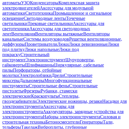
автоматы
УЗО
Конденсаторы
Комплексная защита
электродвигателей
Аксессуары для модульной
автоматики
Светотехника
Промышленное и сигнальное
освещение
Светодиодные ленты
Точечные
светильники
Трековые светильники
Аксессуары для
светотехники
Аксессуары для светодиодных
лент
Вентиляция
Вентиляторы вытяжные
Вентиляторы
канальные
Системы воздуховодов
Решетки вентиляционные,
диффузоры
Проветриватели
Люки
Люки ревизионные
Люки
под плитку
Люки напольные
Люки под
покраску
Строительный
инструмент
Электроинструмент
Шуруповерты,
гайковерты
Шлифмашины
Циркулярные, сабельные
пилы
Перфораторы, отбойные
молотки
Электролобзики
Дрели
Строительные
миксеры
Дальномеры
Многофункциональные
инструменты
Строительные фены
Строительные
пистолеты
Фрезеры
Рубанки, стамески
электрические
Краскопульты
Степлеры,
гвоздезабиватели
Электрические ножницы, резаки
Насадки для
электроинструмента
Аксессуары для
электроинструмента
Аккумуляторы, зарядные устройства для
электроинструмента
Наборы электроинструмента
Силовая и
строительная техника
Бетоносмесители
Генераторы
Тали,
тельферы
Такелаж
Виброплиты, глубинные