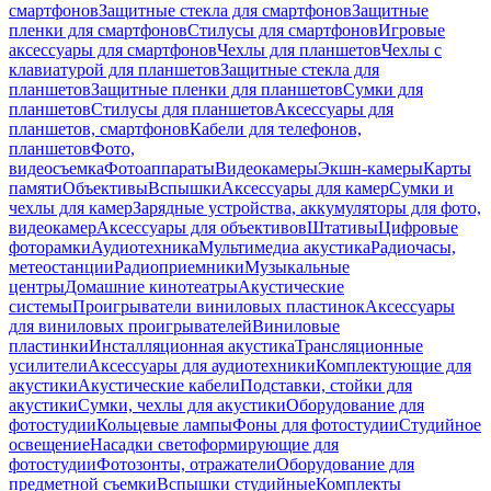
смартфонов
Защитные стекла для смартфонов
Защитные
пленки для смартфонов
Стилусы для смартфонов
Игровые
аксессуары для смартфонов
Чехлы для планшетов
Чехлы с
клавиатурой для планшетов
Защитные стекла для
планшетов
Защитные пленки для планшетов
Сумки для
планшетов
Стилусы для планшетов
Аксессуары для
планшетов, смартфонов
Кабели для телефонов,
планшетов
Фото,
видеосъемка
Фотоаппараты
Видеокамеры
Экшн-камеры
Карты
памяти
Объективы
Вспышки
Аксессуары для камер
Сумки и
чехлы для камер
Зарядные устройства, аккумуляторы для фото,
видеокамер
Аксессуары для объективов
Штативы
Цифровые
фоторамки
Аудиотехника
Мультимедиа акустика
Радиочасы,
метеостанции
Радиоприемники
Музыкальные
центры
Домашние кинотеатры
Акустические
системы
Проигрыватели виниловых пластинок
Аксессуары
для виниловых проигрывателей
Виниловые
пластинки
Инсталляционная акустика
Трансляционные
усилители
Аксессуары для аудиотехники
Комплектующие для
акустики
Акустические кабели
Подставки, стойки для
акустики
Сумки, чехлы для акустики
Оборудование для
фотостудии
Кольцевые лампы
Фоны для фотостудии
Студийное
освещение
Насадки светоформирующие для
фотостудии
Фотозонты, отражатели
Оборудование для
предметной съемки
Вспышки студийные
Комплекты