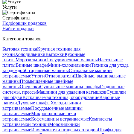
Услуги
Сертификаты
Подборщик подарков
Найти подарки
Категории товаров
Бытовая техника
Крупная техника для
кухни
Холодильники
Вытяжки
Кухонные
плиты
Морозильники
Посудомоечные машины
Настольные
плиты
Винные шкафы
Мини-холодильники
Техника для ухода
за одеждой
Стиральные машины
Стиральные машины
встраиваемые
Утюги
Отпариватели
Швейные, вышивальные
машины
Промышленные швейные
машины
Оверлоки
Сушильные машины, шкафы
Гладильные
системы, прессы
Машинки для удаления катышков
Сушилки
для обуви
Встраиваемая техника, оборудование
Варочные
панели
Духовые шкафы
Холодильники
встраиваемые
Посудомоечные машины
встраиваемые
Микроволновые печи
встраиваемые
Кофемашины встраиваемые
Комплекты
встраиваемой техники
Морозильники
встраиваемые
Измельчители пищевых отходов
Шкафы для