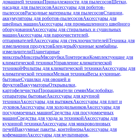
домашней техники
Принадлежности для пылесосов
Щетки,
насадки для пылесосов
Аксессуары для роботов-
пылесосов
Расходные материалы для пылесосов
Станции,
аккумуляторы для роботов-пылесосов
Аксессуары для
швейных машин
Аксессуары для промышленного швейного
оборудования
Аксессуары для стиральных и сушильных
машин
Аксессуары для пароочистителей,
отпаривателей
Аксессуары для стеклоочистителей
Техника для
измельчения продуктов
Блендеры
Кухонные комбайны,
измельчители
Планетарные
миксеры
Миксеры
Мясорубки
Ломтерезки
Комплектующие для
климатической техники
Управление климатической
техникой
Фильтры для климатической техники
Аксессуары для
климатической техники
Мелкая техника
Весы кухонные,
бытовые
Сушилки для овощей и
фруктов
Вакууматоры
Открывалки,
картофелечистки
Проращиватели семян
Маслобойки,
сепараторы бытовые
Аксессуары для крупной
техники
Аксессуары для вытяжек
Аксессуары для плит и
духовок
Аксессуары для холодильников
Аксессуары для
посудомоечных машин
Средства для посудомоечных
машин
Средства для ухода за техникой
Аксессуары для
кухонной техники
Аксессуары для микроволновых
печей
Вакуумные пакеты, контейнеры
Аксессуары для
кофемашин
Аксессуары для мультиварок,