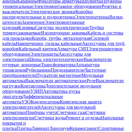
анкеры
Карабины
Фиксаторы арматуры
Шплинты
Пружины
универсальные
Электромонтажное оборудование
Розетки и
выключатели
Электрические звонки
Коробки
распределительные и подрозетники
Электропатроны
Вилки,
штепсели
Заземление
Электромонтажные
изделия
Клеммы
Средства диэлектрические
Трубки
термоусаживаемые
Изолирующие зажимы
Кабель и системы
для прокладки
Короба, трубы, металлорукав
Силовой
кабель
Наконечники, гильзы кабельные
Аксессуары для труб,
коробов
Кабельный крепеж
Арматура СИП
Электрощитовое
оборудование
Электрощиты
Аксессуары для
электрощита
Шины электротехнические
Выключатели
путевые, концевые
Трансформаторы
Аппаратура
управления
Рубильники
Предохранители
Частотные
преобразователи
Пускатели магнитные
Модульная
автоматика
Выключатели автоматические
Реле
Выключатели
нагрузки
Контакторы
Дополнительное модульное
оборудование
УЗИП
Автоматика пуска
двигателя
Дифференциальные
автоматы
УЗО
Конденсаторы
Комплексная защита
электродвигателей
Аксессуары для модульной
автоматики
Приборы учета
Счетчики газа
Счетчики
электроэнергии
Счетчики воды
Ремонт и отделка
Напольные
покрытия и
плитка
Плитка
Ламинат
Линолеум
Керамогранит
Спортивные