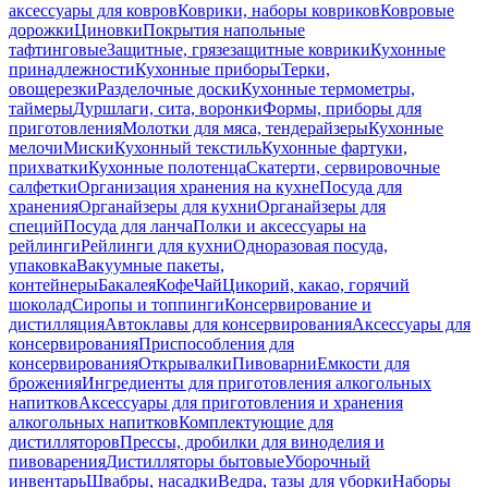
аксессуары для ковров
Коврики, наборы ковриков
Ковровые
дорожки
Циновки
Покрытия напольные
тафтинговые
Защитные, грязезащитные коврики
Кухонные
принадлежности
Кухонные приборы
Терки,
овощерезки
Разделочные доски
Кухонные термометры,
таймеры
Дуршлаги, сита, воронки
Формы, приборы для
приготовления
Молотки для мяса, тендерайзеры
Кухонные
мелочи
Миски
Кухонный текстиль
Кухонные фартуки,
прихватки
Кухонные полотенца
Скатерти, сервировочные
салфетки
Организация хранения на кухне
Посуда для
хранения
Органайзеры для кухни
Органайзеры для
специй
Посуда для ланча
Полки и аксессуары на
рейлинги
Рейлинги для кухни
Одноразовая посуда,
упаковка
Вакуумные пакеты,
контейнеры
Бакалея
Кофе
Чай
Цикорий, какао, горячий
шоколад
Сиропы и топпинги
Консервирование и
дистилляция
Автоклавы для консервирования
Аксессуары для
консервирования
Приспособления для
консервирования
Открывалки
Пивоварни
Емкости для
брожения
Ингредиенты для приготовления алкогольных
напитков
Аксессуары для приготовления и хранения
алкогольных напитков
Комплектующие для
дистилляторов
Прессы, дробилки для виноделия и
пивоварения
Дистилляторы бытовые
Уборочный
инвентарь
Швабры, насадки
Ведра, тазы для уборки
Наборы