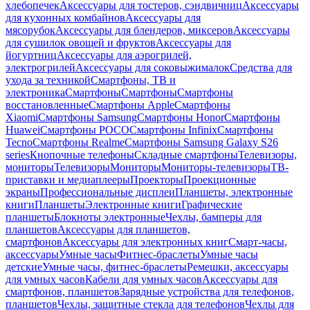
хлебопечек
Аксессуары для тостеров, сэндвичниц
Аксессуары
для кухонных комбайнов
Аксессуары для
мясорубок
Аксессуары для блендеров, миксеров
Аксессуары
для сушилок овощей и фруктов
Аксессуары для
йогуртниц
Аксессуары для аэрогрилей,
электрогрилей
Аксессуары для соковыжималок
Средства для
ухода за техникой
Смартфоны, ТВ и
электроника
Смартфоны
Смартфоны
Смартфоны
восстановленные
Смартфоны Apple
Смартфоны
Xiaomi
Смартфоны Samsung
Смартфоны Honor
Смартфоны
Huawei
Смартфоны POCO
Смартфоны Infinix
Смартфоны
Tecno
Смартфоны Realme
Смартфоны Samsung Galaxy S26
series
Кнопочные телефоны
Складные смартфоны
Телевизоры,
мониторы
Телевизоры
Мониторы
Мониторы-телевизоры
ТВ-
приставки и медиаплееры
Проекторы
Проекционные
экраны
Профессиональные дисплеи
Планшеты, электронные
книги
Планшеты
Электронные книги
Графические
планшеты
Блокноты электронные
Чехлы, бамперы для
планшетов
Аксессуары для планшетов,
смартфонов
Аксессуары для электронных книг
Смарт-часы,
аксессуары
Умные часы
Фитнес-браслеты
Умные часы
детские
Умные часы, фитнес-браслеты
Ремешки, аксессуары
для умных часов
Кабели для умных часов
Аксессуары для
смартфонов, планшетов
Зарядные устройства для телефонов,
планшетов
Чехлы, защитные стекла для телефонов
Чехлы для