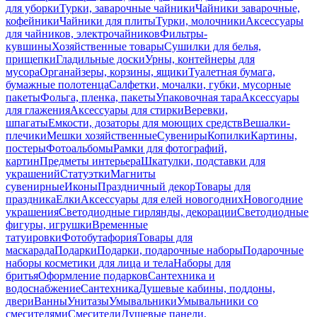
для уборки
Турки, заварочные чайники
Чайники заварочные,
кофейники
Чайники для плиты
Турки, молочники
Аксессуары
для чайников, электрочайников
Фильтры-
кувшины
Хозяйственные товары
Сушилки для белья,
прищепки
Гладильные доски
Урны, контейнеры для
мусора
Органайзеры, корзины, ящики
Туалетная бумага,
бумажные полотенца
Салфетки, мочалки, губки, мусорные
пакеты
Фольга, пленка, пакеты
Упаковочная тара
Аксессуары
для глажения
Аксессуары для стирки
Веревки,
шпагаты
Емкости, дозаторы для моющих средств
Вешалки-
плечики
Мешки хозяйственные
Сувениры
Копилки
Картины,
постеры
Фотоальбомы
Рамки для фотографий,
картин
Предметы интерьера
Шкатулки, подставки для
украшений
Статуэтки
Магниты
сувенирные
Иконы
Праздничный декор
Товары для
праздника
Елки
Аксессуары для елей новогодних
Новогодние
украшения
Светодиодные гирлянды, декорации
Светодиодные
фигуры, игрушки
Временные
татуировки
Фотобутафория
Товары для
маскарада
Подарки
Подарки, подарочные наборы
Подарочные
наборы косметики для лица и тела
Наборы для
бритья
Оформление подарков
Сантехника и
водоснабжение
Сантехника
Душевые кабины, поддоны,
двери
Ванны
Унитазы
Умывальники
Умывальники со
смесителями
Смесители
Душевые панели,