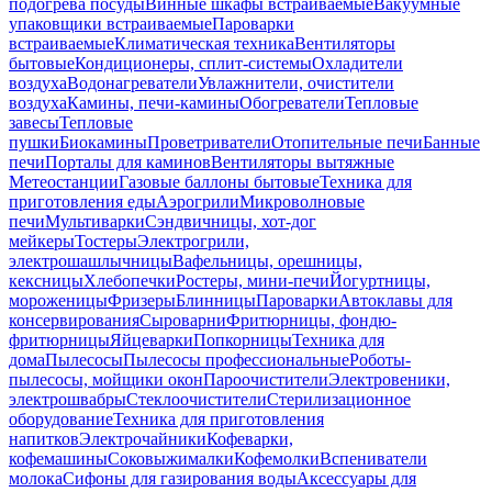
подогрева посуды
Винные шкафы встраиваемые
Вакуумные
упаковщики встраиваемые
Пароварки
встраиваемые
Климатическая техника
Вентиляторы
бытовые
Кондиционеры, сплит-системы
Охладители
воздуха
Водонагреватели
Увлажнители, очистители
воздуха
Камины, печи-камины
Обогреватели
Тепловые
завесы
Тепловые
пушки
Биокамины
Проветриватели
Отопительные печи
Банные
печи
Порталы для каминов
Вентиляторы вытяжные
Метеостанции
Газовые баллоны бытовые
Техника для
приготовления еды
Аэрогрили
Микроволновые
печи
Мультиварки
Сэндвичницы, хот-дог
мейкеры
Тостеры
Электрогрили,
электрошашлычницы
Вафельницы, орешницы,
кексницы
Хлебопечки
Ростеры, мини-печи
Йогуртницы,
мороженицы
Фризеры
Блинницы
Пароварки
Автоклавы для
консервирования
Сыроварни
Фритюрницы, фондю-
фритюрницы
Яйцеварки
Попкорницы
Техника для
дома
Пылесосы
Пылесосы профессиональные
Роботы-
пылесосы, мойщики окон
Пароочистители
Электровеники,
электрошвабры
Стеклоочистители
Стерилизационное
оборудование
Техника для приготовления
напитков
Электрочайники
Кофеварки,
кофемашины
Соковыжималки
Кофемолки
Вспениватели
молока
Сифоны для газирования воды
Аксессуары для