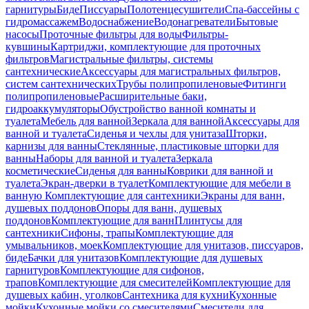
гарнитуры
Биде
Писсуары
Полотенцесушители
Спа-бассейны с
гидромассажем
Водоснабжение
Водонагреватели
Бытовые
насосы
Проточные фильтры для воды
Фильтры-
кувшины
Картриджи, комплектующие для проточных
фильтров
Магистральные фильтры, системы
сантехнические
Аксессуары для магистральных фильтров,
систем сантехнических
Трубы полипропиленовые
Фитинги
полипропиленовые
Расширительные баки,
гидроаккумуляторы
Обустройство ванной комнаты и
туалета
Мебель для ванной
Зеркала для ванной
Аксессуары для
ванной и туалета
Сиденья и чехлы для унитаза
Шторки,
карнизы для ванны
Стеклянные, пластиковые шторки для
ванны
Наборы для ванной и туалета
Зеркала
косметические
Сиденья для ванны
Коврики для ванной и
туалета
Экран-дверки в туалет
Комплектующие для мебели в
ванную
Комплектующие для сантехники
Экраны для ванн,
душевых поддонов
Опоры для ванн, душевых
поддонов
Комплектующие для ванн
Плинтусы для
сантехники
Сифоны, трапы
Комплектующие для
умывальников, моек
Комплектующие для унитазов, писсуаров,
биде
Бачки для унитазов
Комплектующие для душевых
гарнитуров
Комплектующие для сифонов,
трапов
Комплектующие для смесителей
Комплектующие для
душевых кабин, уголков
Сантехника для кухни
Кухонные
мойки
Кухонные мойки со смесителями
Смесители для