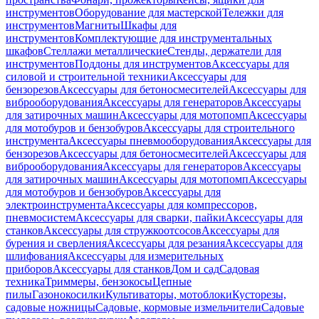
инструментов
Оборудование для мастерской
Тележки для
инструментов
Магниты
Шкафы для
инструментов
Комплектующие для инструментальных
шкафов
Стеллажи металлические
Стенды, держатели для
инструментов
Поддоны для инструментов
Аксессуары для
силовой и строительной техники
Аксессуары для
бензорезов
Аксессуары для бетоносмесителей
Аксессуары для
виброоборудования
Аксессуары для генераторов
Аксессуары
для затирочных машин
Аксессуары для мотопомп
Аксессуары
для мотобуров и бензобуров
Аксессуары для строительного
инструмента
Аксессуары пневмооборудования
Аксессуары для
бензорезов
Аксессуары для бетоносмесителей
Аксессуары для
виброоборудования
Аксессуары для генераторов
Аксессуары
для затирочных машин
Аксессуары для мотопомп
Аксессуары
для мотобуров и бензобуров
Аксессуары для
электроинструмента
Аксессуары для компрессоров,
пневмосистем
Аксессуары для сварки, пайки
Аксессуары для
станков
Аксессуары для стружкоотсосов
Аксессуары для
бурения и сверления
Аксессуары для резания
Аксессуары для
шлифования
Аксессуары для измерительных
приборов
Аксессуары для станков
Дом и сад
Садовая
техника
Триммеры, бензокосы
Цепные
пилы
Газонокосилки
Культиваторы, мотоблоки
Кусторезы,
садовые ножницы
Садовые, кормовые измельчители
Садовые