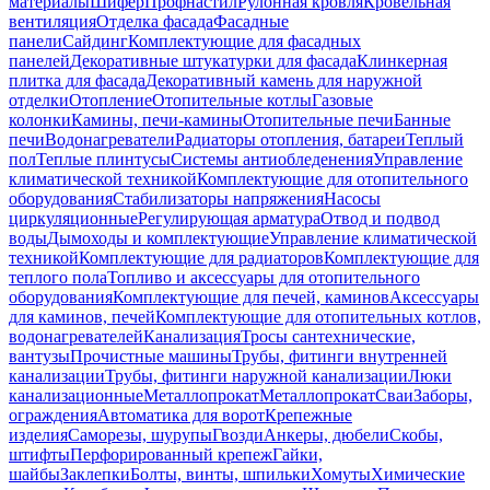
материалы
Шифер
Профнастил
Рулонная кровля
Кровельная
вентиляция
Отделка фасада
Фасадные
панели
Сайдинг
Комплектующие для фасадных
панелей
Декоративные штукатурки для фасада
Клинкерная
плитка для фасада
Декоративный камень для наружной
отделки
Отопление
Отопительные котлы
Газовые
колонки
Камины, печи-камины
Отопительные печи
Банные
печи
Водонагреватели
Радиаторы отопления, батареи
Теплый
пол
Теплые плинтусы
Системы антиобледенения
Управление
климатической техникой
Комплектующие для отопительного
оборудования
Стабилизаторы напряжения
Насосы
циркуляционные
Регулирующая арматура
Отвод и подвод
воды
Дымоходы и комплектующие
Управление климатической
техникой
Комплектующие для радиаторов
Комплектующие для
теплого пола
Топливо и аксессуары для отопительного
оборудования
Комплектующие для печей, каминов
Аксессуары
для каминов, печей
Комплектующие для отопительных котлов,
водонагревателей
Канализация
Тросы сантехнические,
вантузы
Прочистные машины
Трубы, фитинги внутренней
канализации
Трубы, фитинги наружной канализации
Люки
канализационные
Металлопрокат
Металлопрокат
Сваи
Заборы,
ограждения
Автоматика для ворот
Крепежные
изделия
Саморезы, шурупы
Гвозди
Анкеры, дюбели
Скобы,
штифты
Перфорированный крепеж
Гайки,
шайбы
Заклепки
Болты, винты, шпильки
Хомуты
Химические