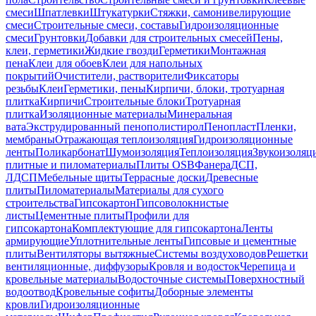
смеси
Шпатлевки
Штукатурки
Стяжки, самонивелирующие
смеси
Строительные смеси, составы
Гидроизоляционные
смеси
Грунтовки
Добавки для строительных смесей
Пены,
клеи, герметики
Жидкие гвозди
Герметики
Монтажная
пена
Клеи для обоев
Клеи для напольных
покрытий
Очистители, растворители
Фиксаторы
резьбы
Клеи
Герметики, пены
Кирпичи, блоки, тротуарная
плитка
Кирпичи
Строительные блоки
Тротуарная
плитка
Изоляционные материалы
Минеральная
вата
Экструдированный пенополистирол
Пенопласт
Пленки,
мембраны
Отражающая теплоизоляция
Гидроизоляционные
ленты
Поликарбонат
Шумоизоляция
Теплоизоляция
Звукоизоляц
плитные и пиломатериалы
Плиты OSB
Фанера
ДСП,
ЛДСП
Мебельные щиты
Террасные доски
Древесные
плиты
Пиломатериалы
Материалы для сухого
строительства
Гипсокартон
Гипсоволокнистые
листы
Цементные плиты
Профили для
гипсокартона
Комплектующие для гипсокартона
Ленты
армирующие
Уплотнительные ленты
Гипсовые и цементные
плиты
Вентиляторы вытяжные
Системы воздуховодов
Решетки
вентиляционные, диффузоры
Кровля и водосток
Черепица и
кровельные материалы
Водосточные системы
Поверхностный
водоотвод
Кровельные софиты
Доборные элементы
кровли
Гидроизоляционные