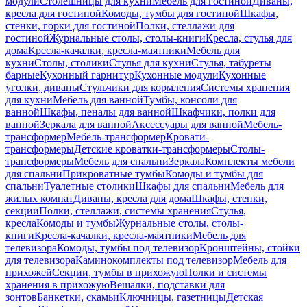
модули
Столешницы для кухни
Мебель для гостиной
Диваны,
кресла для гостиной
Комоды, тумбы для гостиной
Шкафы,
стенки, горки для гостиной
Полки, стеллажи для
гостиной
Журнальные столы, столы-книги
Кресла, стулья для
дома
Кресла-качалки, кресла-маятники
Мебель для
кухни
Столы, столики
Стулья для кухни
Стулья, табуреты
барные
Кухонный гарнитур
Кухонные модули
Кухонные
уголки, диваны
Стульчики для кормления
Системы хранения
для кухни
Мебель для ванной
Тумбы, консоли для
ванной
Шкафы, пеналы для ванной
Шкафчики, полки для
ванной
Зеркала для ванной
Аксессуары для ванной
Мебель-
трансформер
Мебель-трансформер
Кровати-
трансформеры
Детские кроватки-трансформеры
Столы-
трансформеры
Мебель для спальни
Зеркала
Комплекты мебели
для спальни
Прикроватные тумбы
Комоды и тумбы для
спальни
Туалетные столики
Шкафы для спальни
Мебель для
жилых комнат
Диваны, кресла для дома
Шкафы, стенки,
секции
Полки, стеллажи, системы хранения
Стулья,
кресла
Комоды и тумбы
Журнальные столы, столы-
книги
Кресла-качалки, кресла-маятники
Мебель для
телевизора
Комоды, тумбы под телевизор
Кронштейны, стойки
для телевизора
Каминокомплекты под телевизор
Мебель для
прихожей
Секции, тумбы в прихожую
Полки и системы
хранения в прихожую
Вешалки, подставки для
зонтов
Банкетки, скамьи
Ключницы, газетницы
Детская