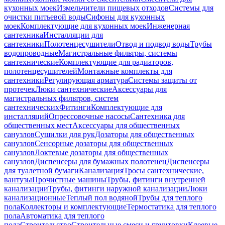
кухонных моек
Измельчители пищевых отходов
Системы для
очистки питьевой воды
Сифоны для кухонных
моек
Комплектующие для кухонных моек
Инженерная
сантехника
Инсталляции для
сантехники
Полотенцесушители
Отвод и подвод воды
Трубы
водопроводные
Магистральные фильтры, системы
сантехнические
Комплектующие для радиаторов,
полотенцесушителей
Монтажные комплекты для
сантехники
Регулирующая арматура
Системы защиты от
протечек
Люки сантехнические
Аксессуары для
магистральных фильтров, систем
сантехнических
Фитинги
Комплектующие для
инсталляций
Опрессовочные насосы
Сантехника для
общественных мест
Аксессуары для общественных
санузлов
Сушилки для рук
Дозаторы для общественных
санузлов
Сенсорные дозаторы для общественных
санузлов
Локтевые дозаторы для общественных
санузлов
Диспенсеры для бумажных полотенец
Диспенсеры
для туалетной бумаги
Канализация
Тросы сантехнические,
вантузы
Прочистные машины
Трубы, фитинги внутренней
канализации
Трубы, фитинги наружной канализации
Люки
канализационные
Теплый пол водяной
Трубы для теплого
пола
Коллекторы и комплектующие
Термостатика для теплого
пола
Автоматика для теплого
пола
Строительство
Строительные смеси и грунтовки
Клеевые