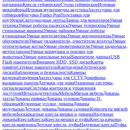
наушники
Кресла геймерские
Столы геймерские
Игровые
микрофоны
Игровая мультимедиа акустика
Аксессуары для
геймеров
Фигурки Funko Pop
Подставки для
ноутбуков
Светодиодные ленты
Лампы для мониторов
Умная
техника
Умные роботы-пылесосы
Умные телевизоры
Умные
стиральные машины
Умные чайники
Умные роботы
кулинарные
Умные вентиляторы
Умные кондиционеры
Умные
обогреватели
Умные увлажнители, очистители воздуха
Умные
отопительные котлы
Умные проветриватели
Умные радиочасы,
метеостанции
Умные кормушки и поилки для
животных
Умные напольные весы
Накопители данных
USB
Flash накопители
Внешние HDD, SSD диски
Карты
памяти
Сетевые накопители
Картридеры
Оптические
диски
Наблюдение и безопасность
Камеры
видеонаблюдения
Аксессуары для CCTV
Домофоны,
вызывные панели
Датчики для дома
Охранные системы,
сигнализации
Системы контроля и управления
доступом
Металлодетекторы
Мебель
Мягкая мебель
Диваны,
тахты
Диваны прямые
Диваны угловые
Диваны П-
образные
Кухонные уголки, диваны
Диваны
модульные
Детские диваны
Диваны садовые
Комплекты мягкой
мебели
Бескаркасные кресла-мешки и диваны
Надувные
диваны
Кресла
Кресла
Кресла-мешки и пуфы
Кресла-качалки,
кресла-маятники
Детские кресла, пуфы
Надувные кресла
Пуфы,
оттоманки
Кресла-кровати
Игровая мебель
Кресла