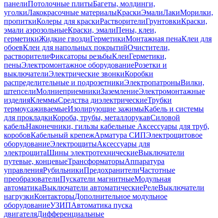
панели
Потолочные плиты
Багеты, молдинги,
уголки
Лакокрасочные материалы
Краски
Эмали
Лаки
Морилки,
пропитки
Колеры для краски
Растворители
Грунтовки
Краски,
эмали аэрозольные
Краски, эмали
Пены, клеи,
герметики
Жидкие гвозди
Герметики
Монтажная пена
Клеи для
обоев
Клеи для напольных покрытий
Очистители,
растворители
Фиксаторы резьбы
Клеи
Герметики,
пены
Электромонтажное оборудование
Розетки и
выключатели
Электрические звонки
Коробки
распределительные и подрозетники
Электропатроны
Вилки,
штепсели
Молниеприемники
Заземление
Электромонтажные
изделия
Клеммы
Средства диэлектрические
Трубки
термоусаживаемые
Изолирующие зажимы
Кабель и системы
для прокладки
Короба, трубы, металлорукав
Силовой
кабель
Наконечники, гильзы кабельные
Аксессуары для труб,
коробов
Кабельный крепеж
Арматура СИП
Электрощитовое
оборудование
Электрощиты
Аксессуары для
электрощита
Шины электротехнические
Выключатели
путевые, концевые
Трансформаторы
Аппаратура
управления
Рубильники
Предохранители
Частотные
преобразователи
Пускатели магнитные
Модульная
автоматика
Выключатели автоматические
Реле
Выключатели
нагрузки
Контакторы
Дополнительное модульное
оборудование
УЗИП
Автоматика пуска
двигателя
Дифференциальные