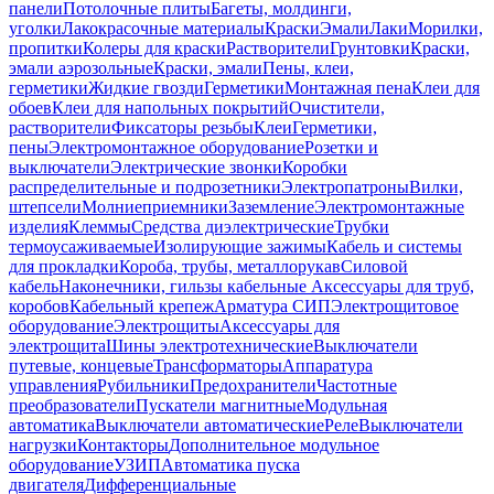
панели
Потолочные плиты
Багеты, молдинги,
уголки
Лакокрасочные материалы
Краски
Эмали
Лаки
Морилки,
пропитки
Колеры для краски
Растворители
Грунтовки
Краски,
эмали аэрозольные
Краски, эмали
Пены, клеи,
герметики
Жидкие гвозди
Герметики
Монтажная пена
Клеи для
обоев
Клеи для напольных покрытий
Очистители,
растворители
Фиксаторы резьбы
Клеи
Герметики,
пены
Электромонтажное оборудование
Розетки и
выключатели
Электрические звонки
Коробки
распределительные и подрозетники
Электропатроны
Вилки,
штепсели
Молниеприемники
Заземление
Электромонтажные
изделия
Клеммы
Средства диэлектрические
Трубки
термоусаживаемые
Изолирующие зажимы
Кабель и системы
для прокладки
Короба, трубы, металлорукав
Силовой
кабель
Наконечники, гильзы кабельные
Аксессуары для труб,
коробов
Кабельный крепеж
Арматура СИП
Электрощитовое
оборудование
Электрощиты
Аксессуары для
электрощита
Шины электротехнические
Выключатели
путевые, концевые
Трансформаторы
Аппаратура
управления
Рубильники
Предохранители
Частотные
преобразователи
Пускатели магнитные
Модульная
автоматика
Выключатели автоматические
Реле
Выключатели
нагрузки
Контакторы
Дополнительное модульное
оборудование
УЗИП
Автоматика пуска
двигателя
Дифференциальные