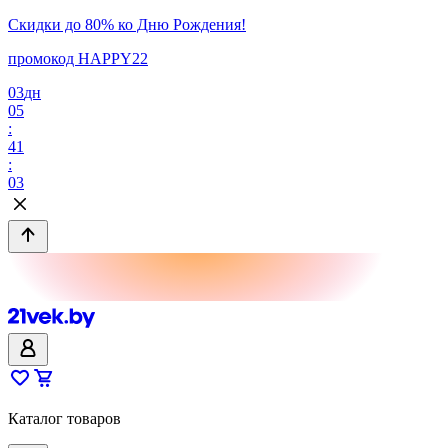
Скидки до 80% ко Дню Рождения!
промокод HAPPY22
03
дн
05
:
41
:
03
Каталог товаров