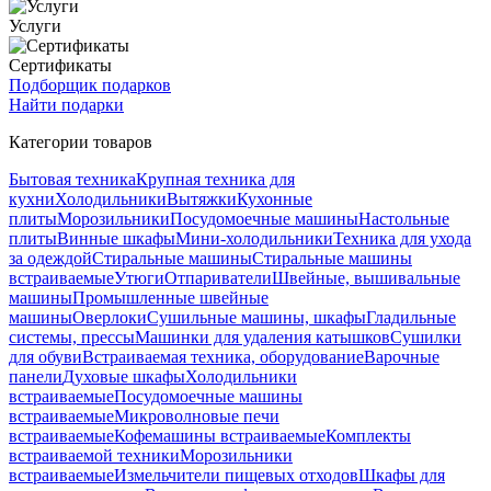
Услуги
Сертификаты
Подборщик подарков
Найти подарки
Категории товаров
Бытовая техника
Крупная техника для
кухни
Холодильники
Вытяжки
Кухонные
плиты
Морозильники
Посудомоечные машины
Настольные
плиты
Винные шкафы
Мини-холодильники
Техника для ухода
за одеждой
Стиральные машины
Стиральные машины
встраиваемые
Утюги
Отпариватели
Швейные, вышивальные
машины
Промышленные швейные
машины
Оверлоки
Сушильные машины, шкафы
Гладильные
системы, прессы
Машинки для удаления катышков
Сушилки
для обуви
Встраиваемая техника, оборудование
Варочные
панели
Духовые шкафы
Холодильники
встраиваемые
Посудомоечные машины
встраиваемые
Микроволновые печи
встраиваемые
Кофемашины встраиваемые
Комплекты
встраиваемой техники
Морозильники
встраиваемые
Измельчители пищевых отходов
Шкафы для