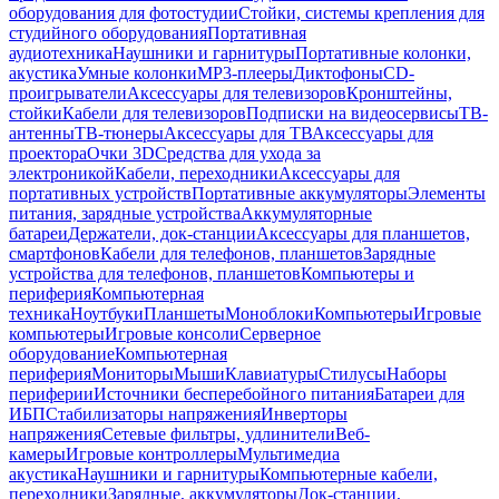
оборудования для фотостудии
Стойки, системы крепления для
студийного оборудования
Портативная
аудиотехника
Наушники и гарнитуры
Портативные колонки,
акустика
Умные колонки
MP3-плееры
Диктофоны
CD-
проигрыватели
Аксессуары для телевизоров
Кронштейны,
стойки
Кабели для телевизоров
Подписки на видеосервисы
ТВ-
антенны
ТВ-тюнеры
Аксессуары для ТВ
Аксессуары для
проектора
Очки 3D
Средства для ухода за
электроникой
Кабели, переходники
Аксессуары для
портативных устройств
Портативные аккумуляторы
Элементы
питания, зарядные устройства
Аккумуляторные
батареи
Держатели, док-станции
Аксессуары для планшетов,
смартфонов
Кабели для телефонов, планшетов
Зарядные
устройства для телефонов, планшетов
Компьютеры и
периферия
Компьютерная
техника
Ноутбуки
Планшеты
Моноблоки
Компьютеры
Игровые
компьютеры
Игровые консоли
Серверное
оборудование
Компьютерная
периферия
Мониторы
Мыши
Клавиатуры
Стилусы
Наборы
периферии
Источники бесперебойного питания
Батареи для
ИБП
Стабилизаторы напряжения
Инверторы
напряжения
Сетевые фильтры, удлинители
Веб-
камеры
Игровые контроллеры
Мультимедиа
акустика
Наушники и гарнитуры
Компьютерные кабели,
переходники
Зарядные, аккумуляторы
Док-станции,