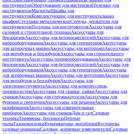
инструментов
Оборудование для мастерской
Тележки для
инструментов
Магниты
Шкафы для
инструментов
Комплектующие для инструментальных
шкафов
Стеллажи металлические
Стенды, держатели для
инструментов
Поддоны для инструментов
Аксессуары для
силовой и строительной техники
Аксессуары для
бензорезов
Аксессуары для бетоносмесителей
Аксессуары для
виброоборудования
Аксессуары для генераторов
Аксессуары
для затирочных машин
Аксессуары для мотопомп
Аксессуары
для мотобуров и бензобуров
Аксессуары для строительного
инструмента
Аксессуары пневмооборудования
Аксессуары для
бензорезов
Аксессуары для бетоносмесителей
Аксессуары для
виброоборудования
Аксессуары для генераторов
Аксессуары
для затирочных машин
Аксессуары для мотопомп
Аксессуары
для мотобуров и бензобуров
Аксессуары для
электроинструмента
Аксессуары для компрессоров,
пневмосистем
Аксессуары для сварки, пайки
Аксессуары для
станков
Аксессуары для стружкоотсосов
Аксессуары для
бурения и сверления
Аксессуары для резания
Аксессуары для
шлифования
Аксессуары для измерительных
приборов
Аксессуары для станков
Дом и сад
Садовая
техника
Триммеры, бензокосы
Цепные
пилы
Газонокосилки
Культиваторы, мотоблоки
Кусторезы,
садовые ножницы
Садовые, кормовые измельчители
Садовые