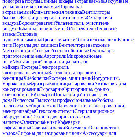
подогрева посуды
Винные шкафы встраиваемые
Вакуумные
упаковщики встраиваемые
Пароварки
встраиваемые
Климатическая техника
Вентиляторы
бытовые
Кондиционеры, сплит-системы
Охладители
воздуха
Водонагреватели
Увлажнители, очистители
воздуха
Камины, печи-камины
Обогреватели
Тепловые
завесы
Тепловые
пушки
Биокамины
Проветриватели
Отопительные печи
Банные
печи
Порталы для каминов
Вентиляторы вытяжные
Метеостанции
Газовые баллоны бытовые
Техника для
приготовления еды
Аэрогрили
Микроволновые
печи
Мультиварки
Сэндвичницы, хот-дог
мейкеры
Тостеры
Электрогрили,
электрошашлычницы
Вафельницы, орешницы,
кексницы
Хлебопечки
Ростеры, мини-печи
Йогуртницы,
мороженицы
Фризеры
Блинницы
Пароварки
Автоклавы для
консервирования
Сыроварни
Фритюрницы, фондю-
фритюрницы
Яйцеварки
Попкорницы
Техника для
дома
Пылесосы
Пылесосы профессиональные
Роботы-
пылесосы, мойщики окон
Пароочистители
Электровеники,
электрошвабры
Стеклоочистители
Стерилизационное
оборудование
Техника для приготовления
напитков
Электрочайники
Кофеварки,
кофемашины
Соковыжималки
Кофемолки
Вспениватели
молока
Сифоны для газирования воды
Аксессуары для