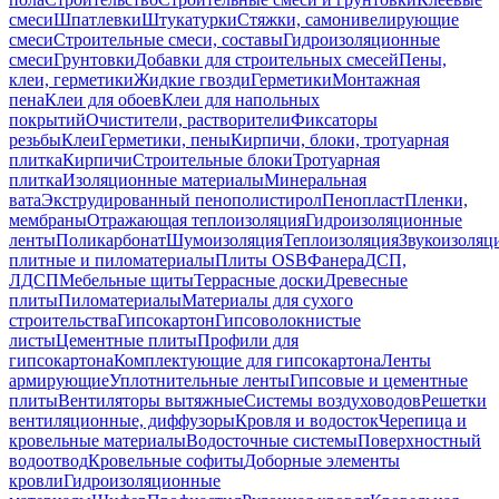
смеси
Шпатлевки
Штукатурки
Стяжки, самонивелирующие
смеси
Строительные смеси, составы
Гидроизоляционные
смеси
Грунтовки
Добавки для строительных смесей
Пены,
клеи, герметики
Жидкие гвозди
Герметики
Монтажная
пена
Клеи для обоев
Клеи для напольных
покрытий
Очистители, растворители
Фиксаторы
резьбы
Клеи
Герметики, пены
Кирпичи, блоки, тротуарная
плитка
Кирпичи
Строительные блоки
Тротуарная
плитка
Изоляционные материалы
Минеральная
вата
Экструдированный пенополистирол
Пенопласт
Пленки,
мембраны
Отражающая теплоизоляция
Гидроизоляционные
ленты
Поликарбонат
Шумоизоляция
Теплоизоляция
Звукоизоляц
плитные и пиломатериалы
Плиты OSB
Фанера
ДСП,
ЛДСП
Мебельные щиты
Террасные доски
Древесные
плиты
Пиломатериалы
Материалы для сухого
строительства
Гипсокартон
Гипсоволокнистые
листы
Цементные плиты
Профили для
гипсокартона
Комплектующие для гипсокартона
Ленты
армирующие
Уплотнительные ленты
Гипсовые и цементные
плиты
Вентиляторы вытяжные
Системы воздуховодов
Решетки
вентиляционные, диффузоры
Кровля и водосток
Черепица и
кровельные материалы
Водосточные системы
Поверхностный
водоотвод
Кровельные софиты
Доборные элементы
кровли
Гидроизоляционные