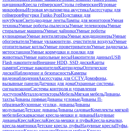
наушники
Кресла геймерские
Столы геймерские
Игровые
микрофоны
Игровая мультимедиа акустика
Аксессуары для
геймеров
Фигурки Funko Pop
Подставки для
ноутбуков
Светодиодные ленты
Лампы для мониторов
Умная
техника
Умные роботы-пылесосы
Умные телевизоры
Умные
стиральные машины
Умные чайники
Умные роботы
кулинарные
Умные вентиляторы
Умные кондиционеры
Умные
обогреватели
Умные увлажнители, очистители воздуха
Умные
отопительные котлы
Умные проветриватели
Умные радиочасы,
метеостанции
Умные кормушки и поилки для
животных
Умные напольные весы
Накопители данных
USB
Flash накопители
Внешние HDD, SSD диски
Карты
памяти
Сетевые накопители
Картридеры
Оптические
диски
Наблюдение и безопасность
Камеры
видеонаблюдения
Аксессуары для CCTV
Домофоны,
вызывные панели
Датчики для дома
Охранные системы,
сигнализации
Системы контроля и управления
доступом
Металлодетекторы
Мебель
Мягкая мебель
Диваны,
тахты
Диваны прямые
Диваны угловые
Диваны П-
образные
Кухонные уголки, диваны
Диваны
модульные
Детские диваны
Диваны садовые
Комплекты мягкой
мебели
Бескаркасные кресла-мешки и диваны
Надувные
диваны
Кресла
Кресла
Кресла-мешки и пуфы
Кресла-качалки,
кресла-маятники
Детские кресла, пуфы
Надувные кресла
Пуфы,
оттоманки
Кресла-кровати
Игровая мебель
Кресла