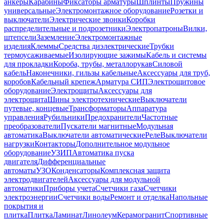
анкеры
Карабины
Фиксаторы арматуры
Шплинты
Пружины
универсальные
Электромонтажное оборудование
Розетки и
выключатели
Электрические звонки
Коробки
распределительные и подрозетники
Электропатроны
Вилки,
штепсели
Заземление
Электромонтажные
изделия
Клеммы
Средства диэлектрические
Трубки
термоусаживаемые
Изолирующие зажимы
Кабель и системы
для прокладки
Короба, трубы, металлорукав
Силовой
кабель
Наконечники, гильзы кабельные
Аксессуары для труб,
коробов
Кабельный крепеж
Арматура СИП
Электрощитовое
оборудование
Электрощиты
Аксессуары для
электрощита
Шины электротехнические
Выключатели
путевые, концевые
Трансформаторы
Аппаратура
управления
Рубильники
Предохранители
Частотные
преобразователи
Пускатели магнитные
Модульная
автоматика
Выключатели автоматические
Реле
Выключатели
нагрузки
Контакторы
Дополнительное модульное
оборудование
УЗИП
Автоматика пуска
двигателя
Дифференциальные
автоматы
УЗО
Конденсаторы
Комплексная защита
электродвигателей
Аксессуары для модульной
автоматики
Приборы учета
Счетчики газа
Счетчики
электроэнергии
Счетчики воды
Ремонт и отделка
Напольные
покрытия и
плитка
Плитка
Ламинат
Линолеум
Керамогранит
Спортивные