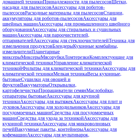
домашней техники
Принадлежности для пылесосов
Щетки,
насадки для пылесосов
Аксессуары для роботов-
пылесосов
Расходные материалы для пылесосов
Станции,
аккумуляторы для роботов-пылесосов
Аксессуары для
швейных машин
Аксессуары для промышленного швейного
оборудования
Аксессуары для стиральных и сушильных
машин
Аксессуары для пароочистителей,
отпаривателей
Аксессуары для стеклоочистителей
Техника для
измельчения продуктов
Блендеры
Кухонные комбайны,
измельчители
Планетарные
миксеры
Миксеры
Мясорубки
Ломтерезки
Комплектующие для
климатической техники
Управление климатической
техникой
Фильтры для климатической техники
Аксессуары для
климатической техники
Мелкая техника
Весы кухонные,
бытовые
Сушилки для овощей и
фруктов
Вакууматоры
Открывалки,
картофелечистки
Проращиватели семян
Маслобойки,
сепараторы бытовые
Аксессуары для крупной
техники
Аксессуары для вытяжек
Аксессуары для плит и
духовок
Аксессуары для холодильников
Аксессуары для
посудомоечных машин
Средства для посудомоечных
машин
Средства для ухода за техникой
Аксессуары для
кухонной техники
Аксессуары для микроволновых
печей
Вакуумные пакеты, контейнеры
Аксессуары для
кофемашин
Аксессуары для мультиварок,