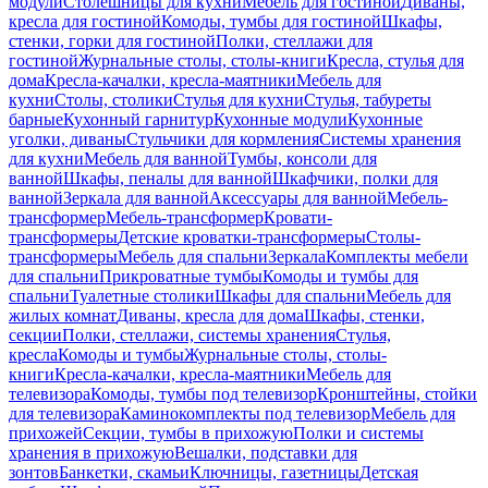
модули
Столешницы для кухни
Мебель для гостиной
Диваны,
кресла для гостиной
Комоды, тумбы для гостиной
Шкафы,
стенки, горки для гостиной
Полки, стеллажи для
гостиной
Журнальные столы, столы-книги
Кресла, стулья для
дома
Кресла-качалки, кресла-маятники
Мебель для
кухни
Столы, столики
Стулья для кухни
Стулья, табуреты
барные
Кухонный гарнитур
Кухонные модули
Кухонные
уголки, диваны
Стульчики для кормления
Системы хранения
для кухни
Мебель для ванной
Тумбы, консоли для
ванной
Шкафы, пеналы для ванной
Шкафчики, полки для
ванной
Зеркала для ванной
Аксессуары для ванной
Мебель-
трансформер
Мебель-трансформер
Кровати-
трансформеры
Детские кроватки-трансформеры
Столы-
трансформеры
Мебель для спальни
Зеркала
Комплекты мебели
для спальни
Прикроватные тумбы
Комоды и тумбы для
спальни
Туалетные столики
Шкафы для спальни
Мебель для
жилых комнат
Диваны, кресла для дома
Шкафы, стенки,
секции
Полки, стеллажи, системы хранения
Стулья,
кресла
Комоды и тумбы
Журнальные столы, столы-
книги
Кресла-качалки, кресла-маятники
Мебель для
телевизора
Комоды, тумбы под телевизор
Кронштейны, стойки
для телевизора
Каминокомплекты под телевизор
Мебель для
прихожей
Секции, тумбы в прихожую
Полки и системы
хранения в прихожую
Вешалки, подставки для
зонтов
Банкетки, скамьи
Ключницы, газетницы
Детская