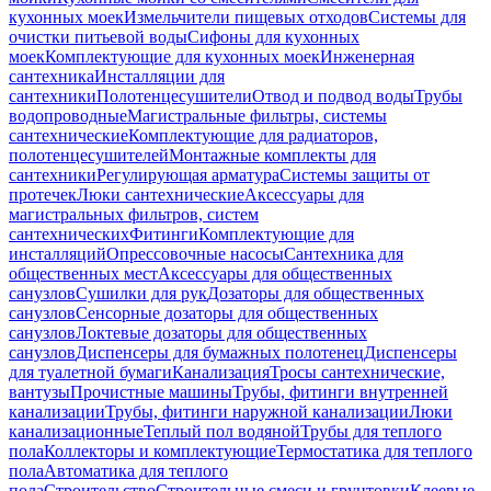
кухонных моек
Измельчители пищевых отходов
Системы для
очистки питьевой воды
Сифоны для кухонных
моек
Комплектующие для кухонных моек
Инженерная
сантехника
Инсталляции для
сантехники
Полотенцесушители
Отвод и подвод воды
Трубы
водопроводные
Магистральные фильтры, системы
сантехнические
Комплектующие для радиаторов,
полотенцесушителей
Монтажные комплекты для
сантехники
Регулирующая арматура
Системы защиты от
протечек
Люки сантехнические
Аксессуары для
магистральных фильтров, систем
сантехнических
Фитинги
Комплектующие для
инсталляций
Опрессовочные насосы
Сантехника для
общественных мест
Аксессуары для общественных
санузлов
Сушилки для рук
Дозаторы для общественных
санузлов
Сенсорные дозаторы для общественных
санузлов
Локтевые дозаторы для общественных
санузлов
Диспенсеры для бумажных полотенец
Диспенсеры
для туалетной бумаги
Канализация
Тросы сантехнические,
вантузы
Прочистные машины
Трубы, фитинги внутренней
канализации
Трубы, фитинги наружной канализации
Люки
канализационные
Теплый пол водяной
Трубы для теплого
пола
Коллекторы и комплектующие
Термостатика для теплого
пола
Автоматика для теплого
пола
Строительство
Строительные смеси и грунтовки
Клеевые