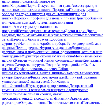
напольные покрытия
Виниловые
полы
Ковролин
Паркет
Искусственная трава
Аксессуары для
напольных покрытий и плитки
Подложка
Плинтусы, уголки,
обводы для труб
Плинтусы для сантехники
Фуги для
плитки
Порожки, профили для пола и плитки
Приспособления
для укладки плитки
Системы выравнивания
плитки
Аксессуары для напольных
покрытий
Реставрационные материалы
Двери и арки
Двери
входные
Двери межкомнатные
Арки межкомнатные
Москитные
сетки
Двери для бани и сауны
Коробки и
фурнитура
Наличники, коробки, доборы
Ручки дверные
Замки
дверные
Петли дверные
Фурнитура дверная
Доводчики
дверные
Окна и подоконники
Окна
Подоконники, отливы
Окна
мансардные
Фурнитура оконная
Мягкие окна
Москитные сетки
на окна
Жалюзи уличные
Пленки солнцезащитные
Крепежные
изделия
Саморезы, шурупы
Гвозди
Анкеры, дюбели
Скобы,
штифты
Перфорированный крепеж
Гайки,
шайбы
Заклепки
Болты, винты, шпильки
Хомуты
Химические
анкеры
Карабины
Фиксаторы арматуры
Шплинты
Пружины
универсальные
Отделка стен
Обои
Жидкие
обои
Фотообои
Штукатурки декоративные
Декоративный
камень
Скинали
Пленки самоклеящиеся
Армирующие
сетки
Стеновые панели
Уголки, маяки,
профили
Вагонка
Стеклохолсты, флизелин
Экраны для
радиаторов
Отделка потолка
Потолочные системы
Потолочные