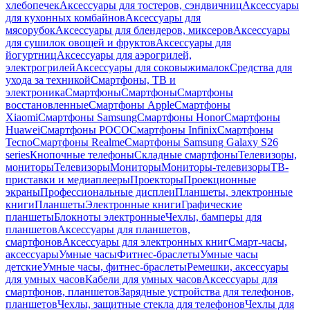
хлебопечек
Аксессуары для тостеров, сэндвичниц
Аксессуары
для кухонных комбайнов
Аксессуары для
мясорубок
Аксессуары для блендеров, миксеров
Аксессуары
для сушилок овощей и фруктов
Аксессуары для
йогуртниц
Аксессуары для аэрогрилей,
электрогрилей
Аксессуары для соковыжималок
Средства для
ухода за техникой
Смартфоны, ТВ и
электроника
Смартфоны
Смартфоны
Смартфоны
восстановленные
Смартфоны Apple
Смартфоны
Xiaomi
Смартфоны Samsung
Смартфоны Honor
Смартфоны
Huawei
Смартфоны POCO
Смартфоны Infinix
Смартфоны
Tecno
Смартфоны Realme
Смартфоны Samsung Galaxy S26
series
Кнопочные телефоны
Складные смартфоны
Телевизоры,
мониторы
Телевизоры
Мониторы
Мониторы-телевизоры
ТВ-
приставки и медиаплееры
Проекторы
Проекционные
экраны
Профессиональные дисплеи
Планшеты, электронные
книги
Планшеты
Электронные книги
Графические
планшеты
Блокноты электронные
Чехлы, бамперы для
планшетов
Аксессуары для планшетов,
смартфонов
Аксессуары для электронных книг
Смарт-часы,
аксессуары
Умные часы
Фитнес-браслеты
Умные часы
детские
Умные часы, фитнес-браслеты
Ремешки, аксессуары
для умных часов
Кабели для умных часов
Аксессуары для
смартфонов, планшетов
Зарядные устройства для телефонов,
планшетов
Чехлы, защитные стекла для телефонов
Чехлы для