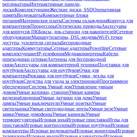
репликаторы
Интерактивные панели,
доски
Комплектующие
Жесткие диски, SSD
Оперативная
память
Видеокарты
Компьютерные блоки
питания
Материнские платы
Системы охлаждения
Корпуса для
компьютеров
Процессоры
Оптические приводы
Аксессуары
для корпусов ПК
Боксы, док-станции для накопителей
Сетевое
оборудование
Маршрутизаторы, DSL-модемы
Wi-Fi точки
доступа, усилители сигнала
Беспроводные
адаптеры
Коммутаторы
Сетевые адаптеры
Powerline
Сетевые
комплектующие
IP-телефония
Медиаконвертеры
Кабели,
переходники сетевые
Антенны для беспроводной
связи
Аксессуары для компьютерной техники
Подставки для
ноутбуков
Аксессуары для ноутбуков
Очки для
компьютера
Рюкзаки для ноутбуков
Сумки, чехлы для
ноутбуков
Средства для ухода за электроникой
Программное
обеспечение
Система Умный дом
Управление умным
домом
Умные колонки, станции
Умные камеры
видеонаблюдения
Умные датчики для дома
Умные
лампы
Умные выключатели
Умные розетки
Умные
светильники
Умные светодиодные ленты
Умные реле
Умные
замки
Умные домофоны
Умные карнизы
Умные
терморегуляторы
Игровая зона
Игровые приставки
Игры для
приставок
Игровые контроллеры
Игровые ноутбуки
Игровые
компьютеры
Игровые видеокарты
Игровые мониторы
Игровые
телевизоры
Игровые мыши
Игровые клавиатуры
Игровые