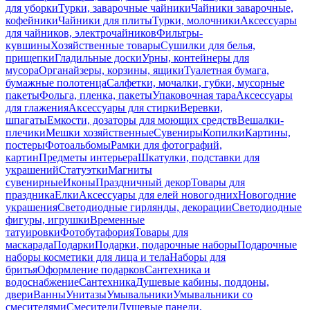
для уборки
Турки, заварочные чайники
Чайники заварочные,
кофейники
Чайники для плиты
Турки, молочники
Аксессуары
для чайников, электрочайников
Фильтры-
кувшины
Хозяйственные товары
Сушилки для белья,
прищепки
Гладильные доски
Урны, контейнеры для
мусора
Органайзеры, корзины, ящики
Туалетная бумага,
бумажные полотенца
Салфетки, мочалки, губки, мусорные
пакеты
Фольга, пленка, пакеты
Упаковочная тара
Аксессуары
для глажения
Аксессуары для стирки
Веревки,
шпагаты
Емкости, дозаторы для моющих средств
Вешалки-
плечики
Мешки хозяйственные
Сувениры
Копилки
Картины,
постеры
Фотоальбомы
Рамки для фотографий,
картин
Предметы интерьера
Шкатулки, подставки для
украшений
Статуэтки
Магниты
сувенирные
Иконы
Праздничный декор
Товары для
праздника
Елки
Аксессуары для елей новогодних
Новогодние
украшения
Светодиодные гирлянды, декорации
Светодиодные
фигуры, игрушки
Временные
татуировки
Фотобутафория
Товары для
маскарада
Подарки
Подарки, подарочные наборы
Подарочные
наборы косметики для лица и тела
Наборы для
бритья
Оформление подарков
Сантехника и
водоснабжение
Сантехника
Душевые кабины, поддоны,
двери
Ванны
Унитазы
Умывальники
Умывальники со
смесителями
Смесители
Душевые панели,