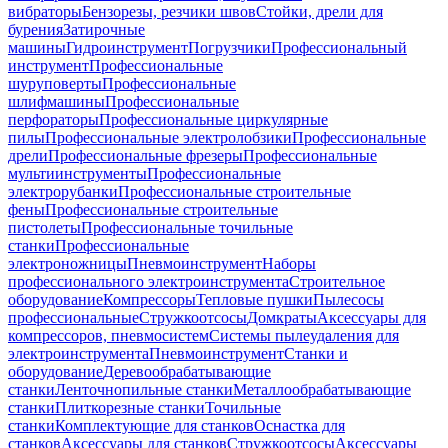
вибраторы
Бензорезы, резчики швов
Стойки, дрели для
бурения
Затирочные
машины
Гидроинструмент
Погрузчики
Профессиональный
инструмент
Профессиональные
шуруповерты
Профессиональные
шлифмашины
Профессиональные
перфораторы
Профессиональные циркулярные
пилы
Профессиональные электролобзики
Профессиональные
дрели
Профессиональные фрезеры
Профессиональные
мультиинструменты
Профессиональные
электрорубанки
Профессиональные строительные
фены
Профессиональные строительные
пистолеты
Профессиональные точильные
станки
Профессиональные
электроножницы
Пневмоинструмент
Наборы
профессионального электроинструмента
Строительное
оборудование
Компрессоры
Тепловые пушки
Пылесосы
профессиональные
Стружкоотсосы
Домкраты
Аксессуары для
компрессоров, пневмосистем
Системы пылеудаления для
электроинструмента
Пневмоинструмент
Станки и
оборудование
Деревообрабатывающие
станки
Ленточнопильные станки
Металлообрабатывающие
станки
Плиткорезные станки
Точильные
станки
Комплектующие для станков
Оснастка для
станков
Аксессуары для станков
Стружкоотсосы
Аксессуары