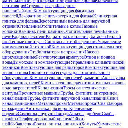
материалы
Шифер
Профнастил
Рулонная кровля
Кровельная
вентиляция
Отделка фасада
Фасадные
панели
Сайдинг
Комплектующие для фасадных
панелей
Декоративные штукатурки для фасада
Клинкерная
плитка для фасада
Декоративный камень для наружной
отделки
Отопление
Отопительные котлы
Газовые
колонки
Камины, печи-камины
Отопительные печи
Банные
печи
Водонагреватели
Радиаторы отопления, батареи
Теплый
пол
Теплые плинтусы
Системы антиобледенения
Управление
климатической техникой
Комплектующие для отопительного
оборудования
Стабилизаторы напряжения
Насосы
циркуляционные
Регулирующая арматура
Отвод и подвод
воды
Дымоходы и комплектующие
Управление климатической
техникой
Комплектующие для радиаторов
Комплектующие для
теплого пола
Топливо и аксессуары для отопительного
оборудования
Комплектующие для печей, каминов
Аксессуары
для каминов, печей
Комплектующие для отопительных котлов,
водонагревателей
Канализация
Тросы сантехнические,
вантузы
Прочистные машины
Трубы, фитинги внутренней
канализации
Трубы, фитинги наружной канализации
Люки
канализационные
Металлопрокат
Металлопрокат
Сваи
Заборы,
ограждения
Автоматика для ворот
Крепежные
изделия
Саморезы, шурупы
Гвозди
Анкеры, дюбели
Скобы,
штифты
Перфорированный крепеж
Гайки,
шайбы
Заклепки
Болты, винты, шпильки
Хомуты
Химические