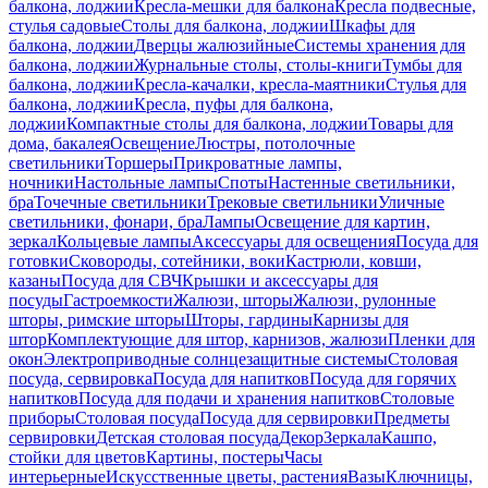
балкона, лоджии
Кресла-мешки для балкона
Кресла подвесные,
стулья садовые
Столы для балкона, лоджии
Шкафы для
балкона, лоджии
Дверцы жалюзийные
Системы хранения для
балкона, лоджии
Журнальные столы, столы-книги
Тумбы для
балкона, лоджии
Кресла-качалки, кресла-маятники
Стулья для
балкона, лоджии
Кресла, пуфы для балкона,
лоджии
Компактные столы для балкона, лоджии
Товары для
дома, бакалея
Освещение
Люстры, потолочные
светильники
Торшеры
Прикроватные лампы,
ночники
Настольные лампы
Споты
Настенные светильники,
бра
Точечные светильники
Трековые светильники
Уличные
светильники, фонари, бра
Лампы
Освещение для картин,
зеркал
Кольцевые лампы
Аксессуары для освещения
Посуда для
готовки
Сковороды, сотейники, воки
Кастрюли, ковши,
казаны
Посуда для СВЧ
Крышки и аксессуары для
посуды
Гастроемкости
Жалюзи, шторы
Жалюзи, рулонные
шторы, римские шторы
Шторы, гардины
Карнизы для
штор
Комплектующие для штор, карнизов, жалюзи
Пленки для
окон
Электроприводные солнцезащитные системы
Столовая
посуда, сервировка
Посуда для напитков
Посуда для горячих
напитков
Посуда для подачи и хранения напитков
Столовые
приборы
Столовая посуда
Посуда для сервировки
Предметы
сервировки
Детская столовая посуда
Декор
Зеркала
Кашпо,
стойки для цветов
Картины, постеры
Часы
интерьерные
Искусственные цветы, растения
Вазы
Ключницы,