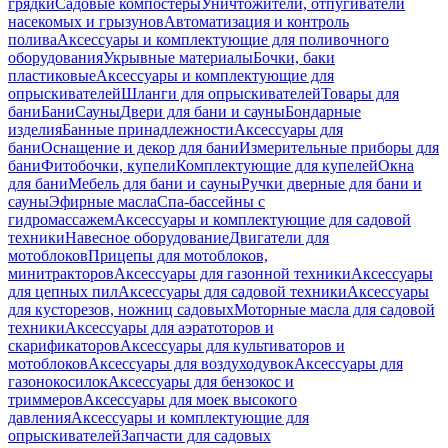
грядки
Садовые компостеры
Уничтожители, отпугиватели
насекомых и грызунов
Автоматизация и контроль
полива
Аксессуары и комплектующие для поливочного
оборудования
Укрывные материалы
Бочки, баки
пластиковые
Аксессуары и комплектующие для
опрыскивателей
Шланги для опрыскивателей
Товары для
бани
Бани
Сауны
Двери для бани и сауны
Бондарные
изделия
Банные принадлежности
Аксессуары для
бани
Оснащение и декор для бани
Измерительные приборы для
бани
Фитобочки, купели
Комплектующие для купелей
Окна
для бани
Мебель для бани и сауны
Ручки дверные для бани и
сауны
Эфирные масла
Спа-бассейны с
гидромассажем
Аксессуары и комплектующие для садовой
техники
Навесное оборудование
Двигатели для
мотоблоков
Прицепы для мотоблоков,
минитракторов
Аксессуары для газонной техники
Аксессуары
для цепных пил
Аксессуары для садовой техники
Аксессуары
для кусторезов, ножниц садовых
Моторные масла для садовой
техники
Аксессуары для аэратоторов и
скарификаторов
Аксессуары для культиваторов и
мотоблоков
Аксессуары для воздуходувок
Аксессуары для
газонокосилок
Аксессуары для бензокос и
триммеров
Аксессуары для моек высокого
давления
Аксессуары и комплектующие для
опрыскивателей
Запчасти для садовых