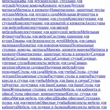
мебель
Шкафы для детской
Полки, стеллажи для
детской
Детские комоды
Кровати детские
Детские
матрасы
Матрасы в кроватку
Наматрасники, защитные чехлы
детские
Мебель для детского сада
Мебельная фурнитура и
аксессуары
Комплектующие для столов
Комплектующие для
стульев
Комплектующие для кроватей и кроваток
Аксессуары
для мебели
Комплектующие для мягкой
мебели
Комплектующие для корпусной мебели
Мебельная
фурнитура
Чехлы для мебели
Системы хранения для
кухни
Товары для безопасности детей
Мебель для самых
маленьких
Кроватки для новорожденных
Пеленальные
столики, комоды, матрасы
Манежи, кровати-манежи
Матрасы в
кроватку
Наматрасники, защитные чехлы в кроватку
Садовая
мебель
Садовые диваны, кресла
Садовые стулья
Садовые,
уличные столы
Комплекты мебели для сада
Гамаки,
шезлонги
Качели садовые
Надувная мебель
Кухни
походные
Столы для сада
Мебель для учебы
Столы, стулья
детские
Письменные столы
Растущие столы и парты
Растущие
кресла и стулья для учебы
Мебель для бани и сауны
Стулья,
табуретки, подставки для бани
Скамьи для бани
Столы для
бани
Журнальные столики для бани
Мебель для кабинета и
офиса
Столы офисные, компьютерные
Кресла, стулья для
офиса
Мягкая мебель для офиса
Шкафы офисные
Стеллажи,
полки для документов
Офисные тумбы
Комплекты мебели для
кабинета
Мебель для лоджии и балкона
Комплекты мебели для