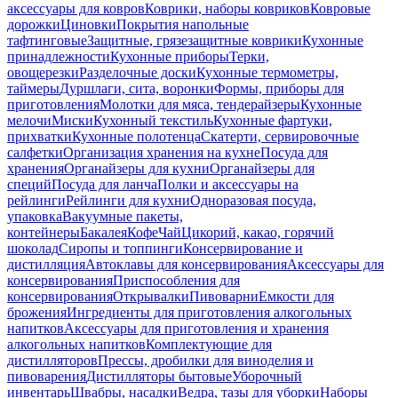
аксессуары для ковров
Коврики, наборы ковриков
Ковровые
дорожки
Циновки
Покрытия напольные
тафтинговые
Защитные, грязезащитные коврики
Кухонные
принадлежности
Кухонные приборы
Терки,
овощерезки
Разделочные доски
Кухонные термометры,
таймеры
Дуршлаги, сита, воронки
Формы, приборы для
приготовления
Молотки для мяса, тендерайзеры
Кухонные
мелочи
Миски
Кухонный текстиль
Кухонные фартуки,
прихватки
Кухонные полотенца
Скатерти, сервировочные
салфетки
Организация хранения на кухне
Посуда для
хранения
Органайзеры для кухни
Органайзеры для
специй
Посуда для ланча
Полки и аксессуары на
рейлинги
Рейлинги для кухни
Одноразовая посуда,
упаковка
Вакуумные пакеты,
контейнеры
Бакалея
Кофе
Чай
Цикорий, какао, горячий
шоколад
Сиропы и топпинги
Консервирование и
дистилляция
Автоклавы для консервирования
Аксессуары для
консервирования
Приспособления для
консервирования
Открывалки
Пивоварни
Емкости для
брожения
Ингредиенты для приготовления алкогольных
напитков
Аксессуары для приготовления и хранения
алкогольных напитков
Комплектующие для
дистилляторов
Прессы, дробилки для виноделия и
пивоварения
Дистилляторы бытовые
Уборочный
инвентарь
Швабры, насадки
Ведра, тазы для уборки
Наборы