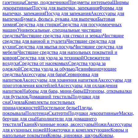
газетницы
Свечи, подсвечники
Предметы интерьера
Ширмы
декоративные
Посуда для выпечки, запекания
Формы для
выпечки, запекания
Посуда для запекания
Аксессуары для
выпечки
Бумага, фольга, рукава для выпечки
Бытовая
химия
Средства для стирки
Средства для посудомоечных
машин
Универсальные, специальные чистящие
средства
Чистящие средства для стекол и зеркал
Чистящие
средства для ванной и туалета
Чистящие средства для
кухни
Средства для мытья посуды
Чистящие средства для
мебели
Чистящие средства для напольных покрытий и
ковров
Средства для ухода за техникой
Освежители
воздуха
Средства от насекомых
Средства ухода за
одеждой
Средства ухода за обувью
Дезинфицирующие
средства
Аксессуары для бара
Сервировка для
напитков
Аксессуары для хранения напитков
Аксессуары для
приготовления коктейлей
Аксессуары для охлаждения
напитков
Наборы для бара, мини-бары
Штопоры, открывалки
для бутылок
Домашний текстиль
Подушки для
сна
Одеяла
Комплекты постельных
принадлежностей
Постельное белье
Пледы,
покрывала
Полотенца
Скатерти
Подушки декоративные
Маски,
беруши для сна
Наполнители для домашнего
текстиля
Ткани
Кухонные ножи, аксессуары
Ножи
Аксессуары
для кухонных ножей
Ножеточки и комплектующие
Ковры и
напольные покрытия
Ковры, циновки, шкуры
Ковры,