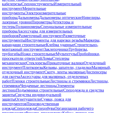
кабелерезы
Специнструменты
Измерительный
инструмент
Мерительные
инструменты
Электроизмерительные
приборы
Дальномеры
Дальномеры оптические
Нивелиры,
лазерные уровни
Пирометры
Детекторы и
тестеры
Толщиномеры
Специальные измерительные
приборы
Аксессуары для измерительных
приборов
Разметочный инструмент
Разметочные
инструменты
Инструменты для нарезки резьбы
Маркеры,
карандаши строительные
Клейма ударные
Строительно-
монтажный инструмент
Заклепочники
Труборезы,
трубогибы
Ножи строительные
Мультитулы
Пробойники,
просекатели отверстий
Ломы
Степлеры
механические
Стеклорезы
Прикаточные валики
Отделочный
инструмент
Плиткорезы
Кельмы, шпатели, гладилки
Малярный,
отделочный инструмент
Скотч, ленты малярные
Диспенсеры
для скотча
Аксессуары для малярных, отделочных
работ
Пленки строительные
Лестницы и стремянки
Лестницы,
стремянки
Чердачные лестницы
Элементы
лестниц
Подъемники строительные
Спецодежда и средства
защиты
Средства индивидуальной
защиты
Огнетушители
Сумки, пояса для
инструментов
Производственная
одежда
Спецодежда
Спецобувь
Организация рабочего
пространства
Фонари, прожекторы
Кейсы, ящики для