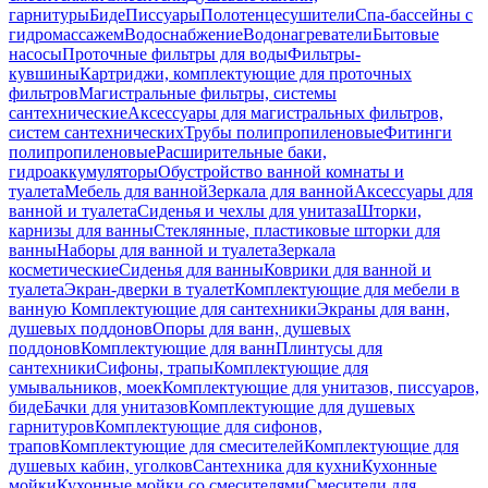
гарнитуры
Биде
Писсуары
Полотенцесушители
Спа-бассейны с
гидромассажем
Водоснабжение
Водонагреватели
Бытовые
насосы
Проточные фильтры для воды
Фильтры-
кувшины
Картриджи, комплектующие для проточных
фильтров
Магистральные фильтры, системы
сантехнические
Аксессуары для магистральных фильтров,
систем сантехнических
Трубы полипропиленовые
Фитинги
полипропиленовые
Расширительные баки,
гидроаккумуляторы
Обустройство ванной комнаты и
туалета
Мебель для ванной
Зеркала для ванной
Аксессуары для
ванной и туалета
Сиденья и чехлы для унитаза
Шторки,
карнизы для ванны
Стеклянные, пластиковые шторки для
ванны
Наборы для ванной и туалета
Зеркала
косметические
Сиденья для ванны
Коврики для ванной и
туалета
Экран-дверки в туалет
Комплектующие для мебели в
ванную
Комплектующие для сантехники
Экраны для ванн,
душевых поддонов
Опоры для ванн, душевых
поддонов
Комплектующие для ванн
Плинтусы для
сантехники
Сифоны, трапы
Комплектующие для
умывальников, моек
Комплектующие для унитазов, писсуаров,
биде
Бачки для унитазов
Комплектующие для душевых
гарнитуров
Комплектующие для сифонов,
трапов
Комплектующие для смесителей
Комплектующие для
душевых кабин, уголков
Сантехника для кухни
Кухонные
мойки
Кухонные мойки со смесителями
Смесители для