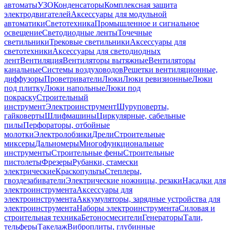
автоматы
УЗО
Конденсаторы
Комплексная защита
электродвигателей
Аксессуары для модульной
автоматики
Светотехника
Промышленное и сигнальное
освещение
Светодиодные ленты
Точечные
светильники
Трековые светильники
Аксессуары для
светотехники
Аксессуары для светодиодных
лент
Вентиляция
Вентиляторы вытяжные
Вентиляторы
канальные
Системы воздуховодов
Решетки вентиляционные,
диффузоры
Проветриватели
Люки
Люки ревизионные
Люки
под плитку
Люки напольные
Люки под
покраску
Строительный
инструмент
Электроинструмент
Шуруповерты,
гайковерты
Шлифмашины
Циркулярные, сабельные
пилы
Перфораторы, отбойные
молотки
Электролобзики
Дрели
Строительные
миксеры
Дальномеры
Многофункциональные
инструменты
Строительные фены
Строительные
пистолеты
Фрезеры
Рубанки, стамески
электрические
Краскопульты
Степлеры,
гвоздезабиватели
Электрические ножницы, резаки
Насадки для
электроинструмента
Аксессуары для
электроинструмента
Аккумуляторы, зарядные устройства для
электроинструмента
Наборы электроинструмента
Силовая и
строительная техника
Бетоносмесители
Генераторы
Тали,
тельферы
Такелаж
Виброплиты, глубинные