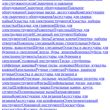
для стружкоотсосов
Сварочное и паяльное
оборудование
Сварочное оборудование
Паяльное
оборудование
Сварочные маски, аксессуары
Комплектующие
для сварочного оборудования
Аксессуары для сварки,
пайки
Оснастка для электроинструмента
Оснастка, наборы
оснастки
Насадки для граверов
Щетки для
электроинструмента
Развертки
Пуансоны
Щетки для
электродвигателей
Слесарный инструмент
Наборы
инструментов
Головки, биты
Гаечные ключи
Отвертки, наборы
отверток
Ножницы слесарные
Клещи строительные
Зубила,
керны, выколотки
Щетки слесарные
Оснастка и аксессуары для
бурения и сверления
Сверла, буры, зенкеры
Коронки
Зубила для
электроинструмента
Аксессуары для бурения и
сверления
Столярный инструмент
Тиски, струбцины,
гейферные зажимы
Ручные пилы, ножовки
Молотки, кувалды,
киянки
Напильники
Ручные стамески
Рубанки, рашпили
ручные
Оснастка и аксессуары для резания и
шлифования
Отрезные, пильные диски
Пильные полотна для
электроинструмента
Фрезы
Шлифовальные диски, насадки,
листы
Шлифовальные чашки
Точильные камни, круги,
сегменты
Полировальные валы
Направляющие
шины
Комплектующие для резания
Аксессуары для
резания
Аксессуары для шлифования
Электромонтажный
инструмент
Обжимной инструмент
Плоскогубцы,
круглогубцы
Кусачки, болторезы,