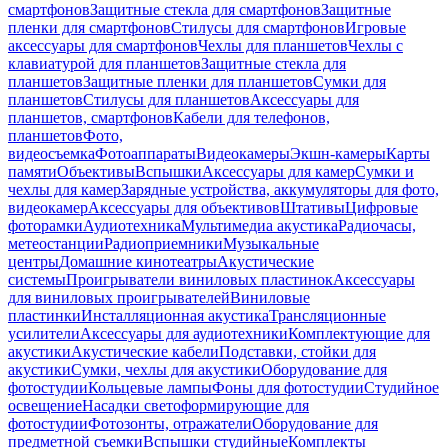
смартфонов
Защитные стекла для смартфонов
Защитные
пленки для смартфонов
Стилусы для смартфонов
Игровые
аксессуары для смартфонов
Чехлы для планшетов
Чехлы с
клавиатурой для планшетов
Защитные стекла для
планшетов
Защитные пленки для планшетов
Сумки для
планшетов
Стилусы для планшетов
Аксессуары для
планшетов, смартфонов
Кабели для телефонов,
планшетов
Фото,
видеосъемка
Фотоаппараты
Видеокамеры
Экшн-камеры
Карты
памяти
Объективы
Вспышки
Аксессуары для камер
Сумки и
чехлы для камер
Зарядные устройства, аккумуляторы для фото,
видеокамер
Аксессуары для объективов
Штативы
Цифровые
фоторамки
Аудиотехника
Мультимедиа акустика
Радиочасы,
метеостанции
Радиоприемники
Музыкальные
центры
Домашние кинотеатры
Акустические
системы
Проигрыватели виниловых пластинок
Аксессуары
для виниловых проигрывателей
Виниловые
пластинки
Инсталляционная акустика
Трансляционные
усилители
Аксессуары для аудиотехники
Комплектующие для
акустики
Акустические кабели
Подставки, стойки для
акустики
Сумки, чехлы для акустики
Оборудование для
фотостудии
Кольцевые лампы
Фоны для фотостудии
Студийное
освещение
Насадки светоформирующие для
фотостудии
Фотозонты, отражатели
Оборудование для
предметной съемки
Вспышки студийные
Комплекты