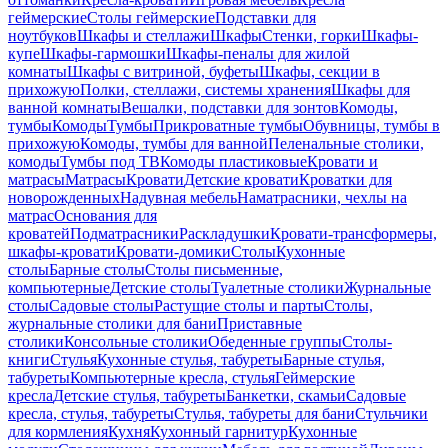
геймерские
Столы геймерские
Подставки для
ноутбуков
Шкафы и стеллажи
Шкафы
Стенки, горки
Шкафы-
купе
Шкафы-гармошки
Шкафы-пеналы для жилой
комнаты
Шкафы с витриной, буфеты
Шкафы, секции в
прихожую
Полки, стеллажи, системы хранения
Шкафы для
ванной комнаты
Вешалки, подставки для зонтов
Комоды,
тумбы
Комоды
Тумбы
Прикроватные тумбы
Обувницы, тумбы в
прихожую
Комоды, тумбы для ванной
Пеленальные столики,
комоды
Тумбы под ТВ
Комоды пластиковые
Кровати и
матрасы
Матрасы
Кровати
Детские кровати
Кроватки для
новорожденных
Надувная мебель
Наматрасники, чехлы на
матрас
Основания для
кроватей
Подматрасники
Раскладушки
Кровати-трансформеры,
шкафы-кровати
Кровати-домики
Столы
Кухонные
столы
Барные столы
Столы письменные,
компьютерные
Детские столы
Туалетные столики
Журнальные
столы
Садовые столы
Растущие столы и парты
Столы,
журнальные столики для бани
Приставные
столики
Консольные столики
Обеденные группы
Столы-
книги
Стулья
Кухонные стулья, табуреты
Барные стулья,
табуреты
Компьютерные кресла, стулья
Геймерские
кресла
Детские стулья, табуреты
Банкетки, скамьи
Садовые
кресла, стулья, табуреты
Стулья, табуреты для бани
Стульчики
для кормления
Кухня
Кухонный гарнитур
Кухонные