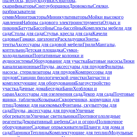
пылесосы, воздуходувки
Аэраторы,
скарификаторы
Снегоуборщики
Дровоколы
Сеялки,
разбрасыватели
семян
Минитракторы
Миникультиваторы
Мойки высокого
давления
Наборы садового электроинструмента
Отдых и
пикник
Батуты
Бассейны
Спа-бассейны
Комплекты мебели для
сада
Столы для сада
Стулья, кресла для сада
Качели
садовые
Гамаки, шезлонги
Раскладушки
Зонты,
тенты
Аксессуары для садовой мебели
Грили
Мангалы,
коптильни
Детская площадка
Сумки-
холодильники
Портативные колонки и
аудиосистемы
Оборудование для участка
Бытовые насосы
Люки
канализационные
Пруды, аксессуары для прудов
Фильтры,
насосы, стерилизаторы для прудов
Компрессоры для
прудов
Станции биологической очистки
Запчасти и
комплектующие для оборудования
Благоустройство
участка
Дачные дома
Беседки
Бани
Хозблоки и
сараи
Аксессуары для озеленения сада
Декор для сада
Почтовые
ящики, таблички
Козырьки
Скворечники, кормушки для
птиц
Домики для насекомых
Фонтаны, скульптуры для
сада
Пруды, аксессуары для прудов
Уличные
обогреватели
Уличные светильники
Противогололедные
реагенты
Декоративный щебень
Сад и огород
Поливочное
оборудование
Садовые опрыскиватели
Шланги для дома и
сада
Парники
Теплицы
Комплектующие для теплиц
Модульные