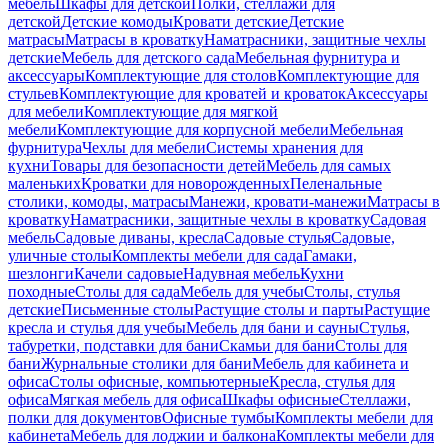
мебель
Шкафы для детской
Полки, стеллажи для
детской
Детские комоды
Кровати детские
Детские
матрасы
Матрасы в кроватку
Наматрасники, защитные чехлы
детские
Мебель для детского сада
Мебельная фурнитура и
аксессуары
Комплектующие для столов
Комплектующие для
стульев
Комплектующие для кроватей и кроваток
Аксессуары
для мебели
Комплектующие для мягкой
мебели
Комплектующие для корпусной мебели
Мебельная
фурнитура
Чехлы для мебели
Системы хранения для
кухни
Товары для безопасности детей
Мебель для самых
маленьких
Кроватки для новорожденных
Пеленальные
столики, комоды, матрасы
Манежи, кровати-манежи
Матрасы в
кроватку
Наматрасники, защитные чехлы в кроватку
Садовая
мебель
Садовые диваны, кресла
Садовые стулья
Садовые,
уличные столы
Комплекты мебели для сада
Гамаки,
шезлонги
Качели садовые
Надувная мебель
Кухни
походные
Столы для сада
Мебель для учебы
Столы, стулья
детские
Письменные столы
Растущие столы и парты
Растущие
кресла и стулья для учебы
Мебель для бани и сауны
Стулья,
табуретки, подставки для бани
Скамьи для бани
Столы для
бани
Журнальные столики для бани
Мебель для кабинета и
офиса
Столы офисные, компьютерные
Кресла, стулья для
офиса
Мягкая мебель для офиса
Шкафы офисные
Стеллажи,
полки для документов
Офисные тумбы
Комплекты мебели для
кабинета
Мебель для лоджии и балкона
Комплекты мебели для