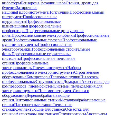
вибраторы
Бензорезы, резчики швов
Стойки, дрели для
бурения
Затирочные
машины
Гидроинструмент
Погрузчики
Профессиональный
инструмент
Профессиональные
шуруповерты
Профессиональные
шлифмашины
Профессиональные
перфораторы
Профессиональные циркулярные
пилы
Профессиональные электролобзики
Профессиональные
дрели
Профессиональные фрезеры
Профессиональные
мультиинструменты
Профессиональные
электрорубанки
Профессиональные строительные
фены
Профессиональные строительные
пистолеты
Профессиональные точильные
станки
Профессиональные
электроножницы
Пневмоинструмент
Наборы
профессионального электроинструмента
Строительное
оборудование
Компрессоры
Тепловые пушки
Пылесосы
профессиональные
Стружкоотсосы
Домкраты
Аксессуары для
компрессоров, пневмосистем
Системы пылеудаления для
электроинструмента
Пневмоинструмент
Станки и
оборудование
Деревообрабатывающие
станки
Ленточнопильные станки
Металлообрабатывающие
станки
Плиткорезные станки
Точильные
станки
Комплектующие для станков
Оснастка для
станков
Аксессуары для станков
Стружкоотсосы
Аксессуары