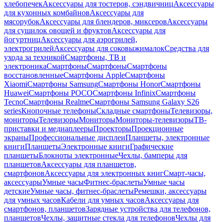
хлебопечек
Аксессуары для тостеров, сэндвичниц
Аксессуары
для кухонных комбайнов
Аксессуары для
мясорубок
Аксессуары для блендеров, миксеров
Аксессуары
для сушилок овощей и фруктов
Аксессуары для
йогуртниц
Аксессуары для аэрогрилей,
электрогрилей
Аксессуары для соковыжималок
Средства для
ухода за техникой
Смартфоны, ТВ и
электроника
Смартфоны
Смартфоны
Смартфоны
восстановленные
Смартфоны Apple
Смартфоны
Xiaomi
Смартфоны Samsung
Смартфоны Honor
Смартфоны
Huawei
Смартфоны POCO
Смартфоны Infinix
Смартфоны
Tecno
Смартфоны Realme
Смартфоны Samsung Galaxy S26
series
Кнопочные телефоны
Складные смартфоны
Телевизоры,
мониторы
Телевизоры
Мониторы
Мониторы-телевизоры
ТВ-
приставки и медиаплееры
Проекторы
Проекционные
экраны
Профессиональные дисплеи
Планшеты, электронные
книги
Планшеты
Электронные книги
Графические
планшеты
Блокноты электронные
Чехлы, бамперы для
планшетов
Аксессуары для планшетов,
смартфонов
Аксессуары для электронных книг
Смарт-часы,
аксессуары
Умные часы
Фитнес-браслеты
Умные часы
детские
Умные часы, фитнес-браслеты
Ремешки, аксессуары
для умных часов
Кабели для умных часов
Аксессуары для
смартфонов, планшетов
Зарядные устройства для телефонов,
планшетов
Чехлы, защитные стекла для телефонов
Чехлы для