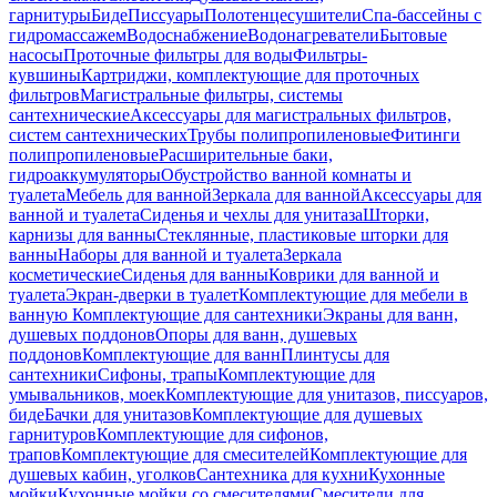
гарнитуры
Биде
Писсуары
Полотенцесушители
Спа-бассейны с
гидромассажем
Водоснабжение
Водонагреватели
Бытовые
насосы
Проточные фильтры для воды
Фильтры-
кувшины
Картриджи, комплектующие для проточных
фильтров
Магистральные фильтры, системы
сантехнические
Аксессуары для магистральных фильтров,
систем сантехнических
Трубы полипропиленовые
Фитинги
полипропиленовые
Расширительные баки,
гидроаккумуляторы
Обустройство ванной комнаты и
туалета
Мебель для ванной
Зеркала для ванной
Аксессуары для
ванной и туалета
Сиденья и чехлы для унитаза
Шторки,
карнизы для ванны
Стеклянные, пластиковые шторки для
ванны
Наборы для ванной и туалета
Зеркала
косметические
Сиденья для ванны
Коврики для ванной и
туалета
Экран-дверки в туалет
Комплектующие для мебели в
ванную
Комплектующие для сантехники
Экраны для ванн,
душевых поддонов
Опоры для ванн, душевых
поддонов
Комплектующие для ванн
Плинтусы для
сантехники
Сифоны, трапы
Комплектующие для
умывальников, моек
Комплектующие для унитазов, писсуаров,
биде
Бачки для унитазов
Комплектующие для душевых
гарнитуров
Комплектующие для сифонов,
трапов
Комплектующие для смесителей
Комплектующие для
душевых кабин, уголков
Сантехника для кухни
Кухонные
мойки
Кухонные мойки со смесителями
Смесители для