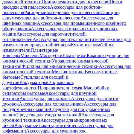
домашней техники
Принадлежности для пылесосов
Щетки,
насадки для пылесосов
Аксессуары для роботов-
пылесосов
Расходные материалы для пылесосов
Станции,
аккумуляторы для роботов-пылесосов
Аксессуары для
швейных машин
Аксессуары для промышленного швейного
оборудования
Аксессуары для стиральных и сушильных
машин
Аксессуары для пароочистителей,
отпаривателей
Аксессуары для стеклоочистителей
Техника для
измельчения продуктов
Блендеры
Кухонные комбайны,
измельчители
Планетарные
миксеры
Миксеры
Мясорубки
Ломтерезки
Комплектующие для
климатической техники
Управление климатической
техникой
Фильтры для климатической техники
Аксессуары для
климатической техники
Мелкая техника
Весы кухонные,
бытовые
Сушилки для овощей и
фруктов
Вакууматоры
Открывалки,
картофелечистки
Проращиватели семян
Маслобойки,
сепараторы бытовые
Аксессуары для крупной
техники
Аксессуары для вытяжек
Аксессуары для плит и
духовок
Аксессуары для холодильников
Аксессуары для
посудомоечных машин
Средства для посудомоечных
машин
Средства для ухода за техникой
Аксессуары для
кухонной техники
Аксессуары для микроволновых
печей
Вакуумные пакеты, контейнеры
Аксессуары для
кофемашин
Аксессуары для мультиварок,