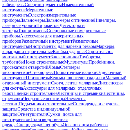
кабелерезы
Специнструменты
Измерительный
инструмент
Мерительные
инструменты
Электроизмерительные
приборы
Дальномеры
Дальномеры оптические
Нивелиры,
лазерные уровни
Пирометры
Детекторы и
тестеры
Толщиномеры
Специальные измерительные
приборы
Аксессуары для измерительных
приборов
Разметочный инструмент
Разметочные
инструменты
Инструменты для нарезки резьбы
Маркеры,
карандаши строительные
Клейма ударные
Строительно-
монтажный инструмент
Заклепочники
Труборезы,
трубогибы
Ножи строительные
Мультитулы
Пробойники,
просекатели отверстий
Ломы
Степлеры
механические
Стеклорезы
Прикаточные валики
Отделочный
инструмент
Плиткорезы
Кельмы, шпатели, гладилки
Малярный,
отделочный инструмент
Скотч, ленты малярные
Диспенсеры
для скотча
Аксессуары для малярных, отделочных
работ
Пленки строительные
Лестницы и стремянки
Лестницы,
стремянки
Чердачные лестницы
Элементы
лестниц
Подъемники строительные
Спецодежда и средства
защиты
Средства индивидуальной
защиты
Огнетушители
Сумки, пояса для
инструментов
Производственная
одежда
Спецодежда
Спецобувь
Организация рабочего
пространства
Фонари, прожекторы
Кейсы, ящики для