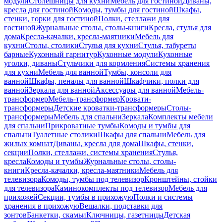
модули
Столешницы для кухни
Мебель для гостиной
Диваны,
кресла для гостиной
Комоды, тумбы для гостиной
Шкафы,
стенки, горки для гостиной
Полки, стеллажи для
гостиной
Журнальные столы, столы-книги
Кресла, стулья для
дома
Кресла-качалки, кресла-маятники
Мебель для
кухни
Столы, столики
Стулья для кухни
Стулья, табуреты
барные
Кухонный гарнитур
Кухонные модули
Кухонные
уголки, диваны
Стульчики для кормления
Системы хранения
для кухни
Мебель для ванной
Тумбы, консоли для
ванной
Шкафы, пеналы для ванной
Шкафчики, полки для
ванной
Зеркала для ванной
Аксессуары для ванной
Мебель-
трансформер
Мебель-трансформер
Кровати-
трансформеры
Детские кроватки-трансформеры
Столы-
трансформеры
Мебель для спальни
Зеркала
Комплекты мебели
для спальни
Прикроватные тумбы
Комоды и тумбы для
спальни
Туалетные столики
Шкафы для спальни
Мебель для
жилых комнат
Диваны, кресла для дома
Шкафы, стенки,
секции
Полки, стеллажи, системы хранения
Стулья,
кресла
Комоды и тумбы
Журнальные столы, столы-
книги
Кресла-качалки, кресла-маятники
Мебель для
телевизора
Комоды, тумбы под телевизор
Кронштейны, стойки
для телевизора
Каминокомплекты под телевизор
Мебель для
прихожей
Секции, тумбы в прихожую
Полки и системы
хранения в прихожую
Вешалки, подставки для
зонтов
Банкетки, скамьи
Ключницы, газетницы
Детская