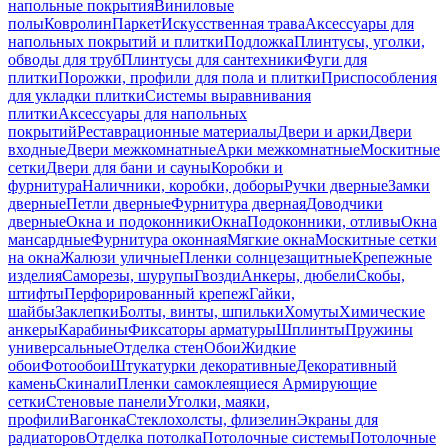
напольные покрытия
Виниловые
полы
Ковролин
Паркет
Искусственная трава
Аксессуары для
напольных покрытий и плитки
Подложка
Плинтусы, уголки,
обводы для труб
Плинтусы для сантехники
Фуги для
плитки
Порожки, профили для пола и плитки
Приспособления
для укладки плитки
Системы выравнивания
плитки
Аксессуары для напольных
покрытий
Реставрационные материалы
Двери и арки
Двери
входные
Двери межкомнатные
Арки межкомнатные
Москитные
сетки
Двери для бани и сауны
Коробки и
фурнитура
Наличники, коробки, доборы
Ручки дверные
Замки
дверные
Петли дверные
Фурнитура дверная
Доводчики
дверные
Окна и подоконники
Окна
Подоконники, отливы
Окна
мансардные
Фурнитура оконная
Мягкие окна
Москитные сетки
на окна
Жалюзи уличные
Пленки солнцезащитные
Крепежные
изделия
Саморезы, шурупы
Гвозди
Анкеры, дюбели
Скобы,
штифты
Перфорированный крепеж
Гайки,
шайбы
Заклепки
Болты, винты, шпильки
Хомуты
Химические
анкеры
Карабины
Фиксаторы арматуры
Шплинты
Пружины
универсальные
Отделка стен
Обои
Жидкие
обои
Фотообои
Штукатурки декоративные
Декоративный
камень
Скинали
Пленки самоклеящиеся
Армирующие
сетки
Стеновые панели
Уголки, маяки,
профили
Вагонка
Стеклохолсты, флизелин
Экраны для
радиаторов
Отделка потолка
Потолочные системы
Потолочные