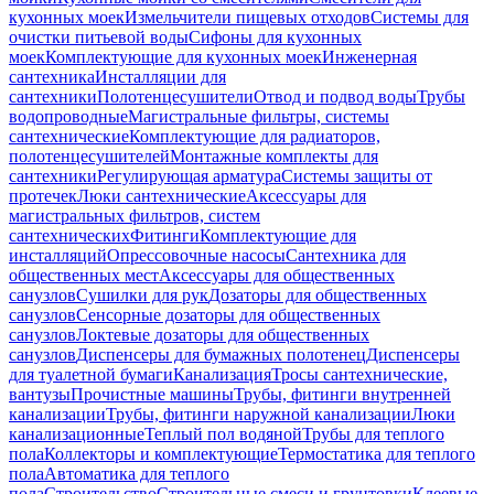
кухонных моек
Измельчители пищевых отходов
Системы для
очистки питьевой воды
Сифоны для кухонных
моек
Комплектующие для кухонных моек
Инженерная
сантехника
Инсталляции для
сантехники
Полотенцесушители
Отвод и подвод воды
Трубы
водопроводные
Магистральные фильтры, системы
сантехнические
Комплектующие для радиаторов,
полотенцесушителей
Монтажные комплекты для
сантехники
Регулирующая арматура
Системы защиты от
протечек
Люки сантехнические
Аксессуары для
магистральных фильтров, систем
сантехнических
Фитинги
Комплектующие для
инсталляций
Опрессовочные насосы
Сантехника для
общественных мест
Аксессуары для общественных
санузлов
Сушилки для рук
Дозаторы для общественных
санузлов
Сенсорные дозаторы для общественных
санузлов
Локтевые дозаторы для общественных
санузлов
Диспенсеры для бумажных полотенец
Диспенсеры
для туалетной бумаги
Канализация
Тросы сантехнические,
вантузы
Прочистные машины
Трубы, фитинги внутренней
канализации
Трубы, фитинги наружной канализации
Люки
канализационные
Теплый пол водяной
Трубы для теплого
пола
Коллекторы и комплектующие
Термостатика для теплого
пола
Автоматика для теплого
пола
Строительство
Строительные смеси и грунтовки
Клеевые