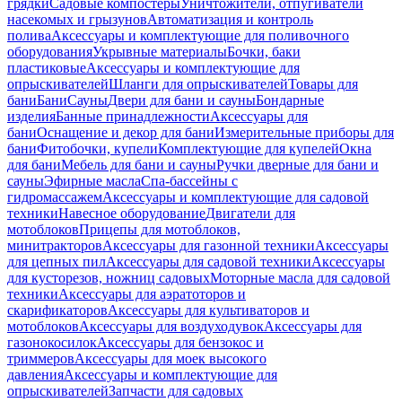
грядки
Садовые компостеры
Уничтожители, отпугиватели
насекомых и грызунов
Автоматизация и контроль
полива
Аксессуары и комплектующие для поливочного
оборудования
Укрывные материалы
Бочки, баки
пластиковые
Аксессуары и комплектующие для
опрыскивателей
Шланги для опрыскивателей
Товары для
бани
Бани
Сауны
Двери для бани и сауны
Бондарные
изделия
Банные принадлежности
Аксессуары для
бани
Оснащение и декор для бани
Измерительные приборы для
бани
Фитобочки, купели
Комплектующие для купелей
Окна
для бани
Мебель для бани и сауны
Ручки дверные для бани и
сауны
Эфирные масла
Спа-бассейны с
гидромассажем
Аксессуары и комплектующие для садовой
техники
Навесное оборудование
Двигатели для
мотоблоков
Прицепы для мотоблоков,
минитракторов
Аксессуары для газонной техники
Аксессуары
для цепных пил
Аксессуары для садовой техники
Аксессуары
для кусторезов, ножниц садовых
Моторные масла для садовой
техники
Аксессуары для аэратоторов и
скарификаторов
Аксессуары для культиваторов и
мотоблоков
Аксессуары для воздуходувок
Аксессуары для
газонокосилок
Аксессуары для бензокос и
триммеров
Аксессуары для моек высокого
давления
Аксессуары и комплектующие для
опрыскивателей
Запчасти для садовых