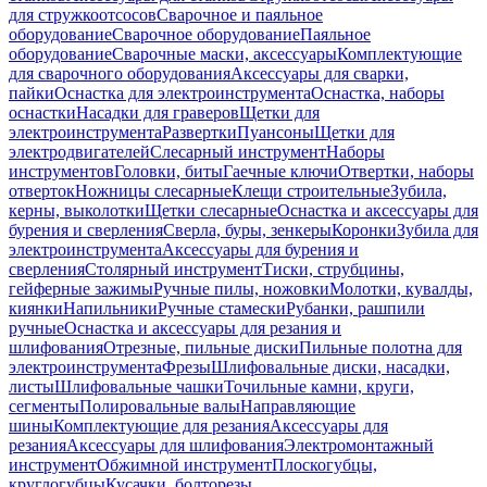
для стружкоотсосов
Сварочное и паяльное
оборудование
Сварочное оборудование
Паяльное
оборудование
Сварочные маски, аксессуары
Комплектующие
для сварочного оборудования
Аксессуары для сварки,
пайки
Оснастка для электроинструмента
Оснастка, наборы
оснастки
Насадки для граверов
Щетки для
электроинструмента
Развертки
Пуансоны
Щетки для
электродвигателей
Слесарный инструмент
Наборы
инструментов
Головки, биты
Гаечные ключи
Отвертки, наборы
отверток
Ножницы слесарные
Клещи строительные
Зубила,
керны, выколотки
Щетки слесарные
Оснастка и аксессуары для
бурения и сверления
Сверла, буры, зенкеры
Коронки
Зубила для
электроинструмента
Аксессуары для бурения и
сверления
Столярный инструмент
Тиски, струбцины,
гейферные зажимы
Ручные пилы, ножовки
Молотки, кувалды,
киянки
Напильники
Ручные стамески
Рубанки, рашпили
ручные
Оснастка и аксессуары для резания и
шлифования
Отрезные, пильные диски
Пильные полотна для
электроинструмента
Фрезы
Шлифовальные диски, насадки,
листы
Шлифовальные чашки
Точильные камни, круги,
сегменты
Полировальные валы
Направляющие
шины
Комплектующие для резания
Аксессуары для
резания
Аксессуары для шлифования
Электромонтажный
инструмент
Обжимной инструмент
Плоскогубцы,
круглогубцы
Кусачки, болторезы,