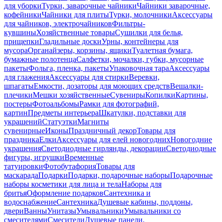
для уборки
Турки, заварочные чайники
Чайники заварочные,
кофейники
Чайники для плиты
Турки, молочники
Аксессуары
для чайников, электрочайников
Фильтры-
кувшины
Хозяйственные товары
Сушилки для белья,
прищепки
Гладильные доски
Урны, контейнеры для
мусора
Органайзеры, корзины, ящики
Туалетная бумага,
бумажные полотенца
Салфетки, мочалки, губки, мусорные
пакеты
Фольга, пленка, пакеты
Упаковочная тара
Аксессуары
для глажения
Аксессуары для стирки
Веревки,
шпагаты
Емкости, дозаторы для моющих средств
Вешалки-
плечики
Мешки хозяйственные
Сувениры
Копилки
Картины,
постеры
Фотоальбомы
Рамки для фотографий,
картин
Предметы интерьера
Шкатулки, подставки для
украшений
Статуэтки
Магниты
сувенирные
Иконы
Праздничный декор
Товары для
праздника
Елки
Аксессуары для елей новогодних
Новогодние
украшения
Светодиодные гирлянды, декорации
Светодиодные
фигуры, игрушки
Временные
татуировки
Фотобутафория
Товары для
маскарада
Подарки
Подарки, подарочные наборы
Подарочные
наборы косметики для лица и тела
Наборы для
бритья
Оформление подарков
Сантехника и
водоснабжение
Сантехника
Душевые кабины, поддоны,
двери
Ванны
Унитазы
Умывальники
Умывальники со
смесителями
Смесители
Душевые панели,