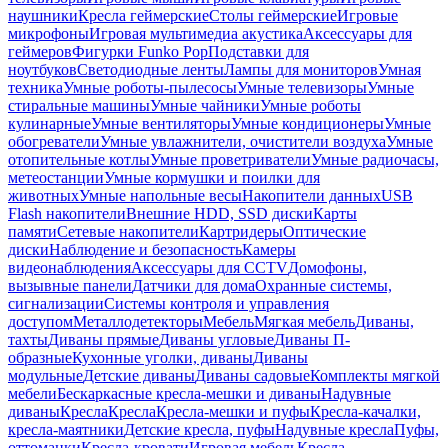
наушники
Кресла геймерские
Столы геймерские
Игровые
микрофоны
Игровая мультимедиа акустика
Аксессуары для
геймеров
Фигурки Funko Pop
Подставки для
ноутбуков
Светодиодные ленты
Лампы для мониторов
Умная
техника
Умные роботы-пылесосы
Умные телевизоры
Умные
стиральные машины
Умные чайники
Умные роботы
кулинарные
Умные вентиляторы
Умные кондиционеры
Умные
обогреватели
Умные увлажнители, очистители воздуха
Умные
отопительные котлы
Умные проветриватели
Умные радиочасы,
метеостанции
Умные кормушки и поилки для
животных
Умные напольные весы
Накопители данных
USB
Flash накопители
Внешние HDD, SSD диски
Карты
памяти
Сетевые накопители
Картридеры
Оптические
диски
Наблюдение и безопасность
Камеры
видеонаблюдения
Аксессуары для CCTV
Домофоны,
вызывные панели
Датчики для дома
Охранные системы,
сигнализации
Системы контроля и управления
доступом
Металлодетекторы
Мебель
Мягкая мебель
Диваны,
тахты
Диваны прямые
Диваны угловые
Диваны П-
образные
Кухонные уголки, диваны
Диваны
модульные
Детские диваны
Диваны садовые
Комплекты мягкой
мебели
Бескаркасные кресла-мешки и диваны
Надувные
диваны
Кресла
Кресла
Кресла-мешки и пуфы
Кресла-качалки,
кресла-маятники
Детские кресла, пуфы
Надувные кресла
Пуфы,
оттоманки
Кресла-кровати
Игровая мебель
Кресла