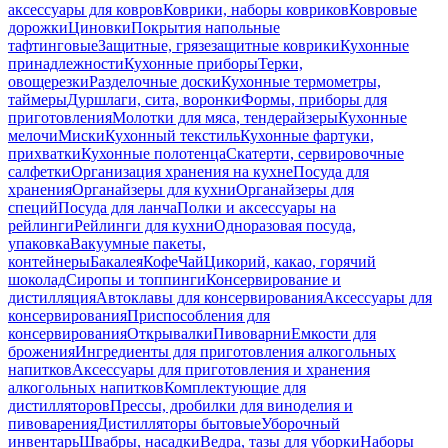
аксессуары для ковров
Коврики, наборы ковриков
Ковровые
дорожки
Циновки
Покрытия напольные
тафтинговые
Защитные, грязезащитные коврики
Кухонные
принадлежности
Кухонные приборы
Терки,
овощерезки
Разделочные доски
Кухонные термометры,
таймеры
Дуршлаги, сита, воронки
Формы, приборы для
приготовления
Молотки для мяса, тендерайзеры
Кухонные
мелочи
Миски
Кухонный текстиль
Кухонные фартуки,
прихватки
Кухонные полотенца
Скатерти, сервировочные
салфетки
Организация хранения на кухне
Посуда для
хранения
Органайзеры для кухни
Органайзеры для
специй
Посуда для ланча
Полки и аксессуары на
рейлинги
Рейлинги для кухни
Одноразовая посуда,
упаковка
Вакуумные пакеты,
контейнеры
Бакалея
Кофе
Чай
Цикорий, какао, горячий
шоколад
Сиропы и топпинги
Консервирование и
дистилляция
Автоклавы для консервирования
Аксессуары для
консервирования
Приспособления для
консервирования
Открывалки
Пивоварни
Емкости для
брожения
Ингредиенты для приготовления алкогольных
напитков
Аксессуары для приготовления и хранения
алкогольных напитков
Комплектующие для
дистилляторов
Прессы, дробилки для виноделия и
пивоварения
Дистилляторы бытовые
Уборочный
инвентарь
Швабры, насадки
Ведра, тазы для уборки
Наборы