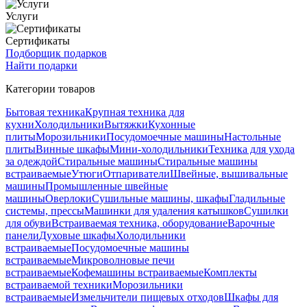
Услуги
Сертификаты
Подборщик подарков
Найти подарки
Категории товаров
Бытовая техника
Крупная техника для
кухни
Холодильники
Вытяжки
Кухонные
плиты
Морозильники
Посудомоечные машины
Настольные
плиты
Винные шкафы
Мини-холодильники
Техника для ухода
за одеждой
Стиральные машины
Стиральные машины
встраиваемые
Утюги
Отпариватели
Швейные, вышивальные
машины
Промышленные швейные
машины
Оверлоки
Сушильные машины, шкафы
Гладильные
системы, прессы
Машинки для удаления катышков
Сушилки
для обуви
Встраиваемая техника, оборудование
Варочные
панели
Духовые шкафы
Холодильники
встраиваемые
Посудомоечные машины
встраиваемые
Микроволновые печи
встраиваемые
Кофемашины встраиваемые
Комплекты
встраиваемой техники
Морозильники
встраиваемые
Измельчители пищевых отходов
Шкафы для