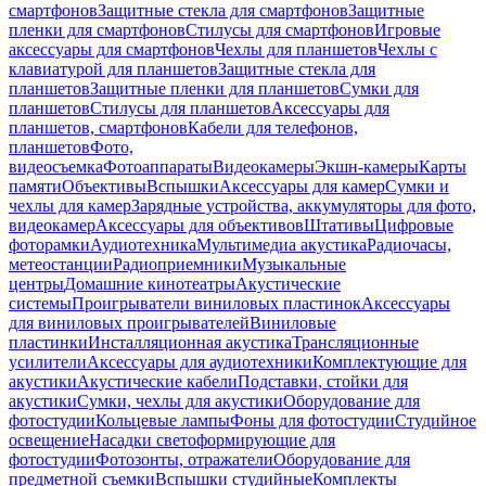
смартфонов
Защитные стекла для смартфонов
Защитные
пленки для смартфонов
Стилусы для смартфонов
Игровые
аксессуары для смартфонов
Чехлы для планшетов
Чехлы с
клавиатурой для планшетов
Защитные стекла для
планшетов
Защитные пленки для планшетов
Сумки для
планшетов
Стилусы для планшетов
Аксессуары для
планшетов, смартфонов
Кабели для телефонов,
планшетов
Фото,
видеосъемка
Фотоаппараты
Видеокамеры
Экшн-камеры
Карты
памяти
Объективы
Вспышки
Аксессуары для камер
Сумки и
чехлы для камер
Зарядные устройства, аккумуляторы для фото,
видеокамер
Аксессуары для объективов
Штативы
Цифровые
фоторамки
Аудиотехника
Мультимедиа акустика
Радиочасы,
метеостанции
Радиоприемники
Музыкальные
центры
Домашние кинотеатры
Акустические
системы
Проигрыватели виниловых пластинок
Аксессуары
для виниловых проигрывателей
Виниловые
пластинки
Инсталляционная акустика
Трансляционные
усилители
Аксессуары для аудиотехники
Комплектующие для
акустики
Акустические кабели
Подставки, стойки для
акустики
Сумки, чехлы для акустики
Оборудование для
фотостудии
Кольцевые лампы
Фоны для фотостудии
Студийное
освещение
Насадки светоформирующие для
фотостудии
Фотозонты, отражатели
Оборудование для
предметной съемки
Вспышки студийные
Комплекты