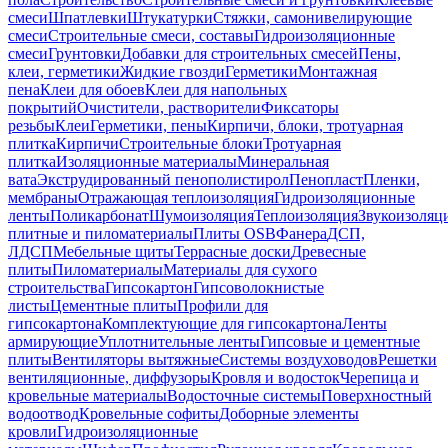
смеси
Шпатлевки
Штукатурки
Стяжки, самонивелирующие
смеси
Строительные смеси, составы
Гидроизоляционные
смеси
Грунтовки
Добавки для строительных смесей
Пены,
клеи, герметики
Жидкие гвозди
Герметики
Монтажная
пена
Клеи для обоев
Клеи для напольных
покрытий
Очистители, растворители
Фиксаторы
резьбы
Клеи
Герметики, пены
Кирпичи, блоки, тротуарная
плитка
Кирпичи
Строительные блоки
Тротуарная
плитка
Изоляционные материалы
Минеральная
вата
Экструдированный пенополистирол
Пенопласт
Пленки,
мембраны
Отражающая теплоизоляция
Гидроизоляционные
ленты
Поликарбонат
Шумоизоляция
Теплоизоляция
Звукоизоляц
плитные и пиломатериалы
Плиты OSB
Фанера
ДСП,
ЛДСП
Мебельные щиты
Террасные доски
Древесные
плиты
Пиломатериалы
Материалы для сухого
строительства
Гипсокартон
Гипсоволокнистые
листы
Цементные плиты
Профили для
гипсокартона
Комплектующие для гипсокартона
Ленты
армирующие
Уплотнительные ленты
Гипсовые и цементные
плиты
Вентиляторы вытяжные
Системы воздуховодов
Решетки
вентиляционные, диффузоры
Кровля и водосток
Черепица и
кровельные материалы
Водосточные системы
Поверхностный
водоотвод
Кровельные софиты
Доборные элементы
кровли
Гидроизоляционные