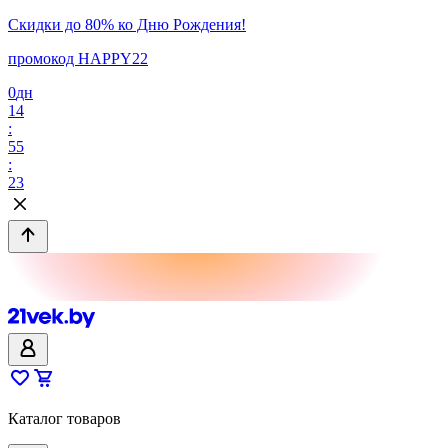
Скидки до 80% ко Дню Рождения!
промокод HAPPY22
0
дн
14
:
55
:
23
Каталог товаров