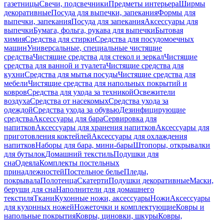
газетницы
Свечи, подсвечники
Предметы интерьера
Ширмы
декоративные
Посуда для выпечки, запекания
Формы для
выпечки, запекания
Посуда для запекания
Аксессуары для
выпечки
Бумага, фольга, рукава для выпечки
Бытовая
химия
Средства для стирки
Средства для посудомоечных
машин
Универсальные, специальные чистящие
средства
Чистящие средства для стекол и зеркал
Чистящие
средства для ванной и туалета
Чистящие средства для
кухни
Средства для мытья посуды
Чистящие средства для
мебели
Чистящие средства для напольных покрытий и
ковров
Средства для ухода за техникой
Освежители
воздуха
Средства от насекомых
Средства ухода за
одеждой
Средства ухода за обувью
Дезинфицирующие
средства
Аксессуары для бара
Сервировка для
напитков
Аксессуары для хранения напитков
Аксессуары для
приготовления коктейлей
Аксессуары для охлаждения
напитков
Наборы для бара, мини-бары
Штопоры, открывалки
для бутылок
Домашний текстиль
Подушки для
сна
Одеяла
Комплекты постельных
принадлежностей
Постельное белье
Пледы,
покрывала
Полотенца
Скатерти
Подушки декоративные
Маски,
беруши для сна
Наполнители для домашнего
текстиля
Ткани
Кухонные ножи, аксессуары
Ножи
Аксессуары
для кухонных ножей
Ножеточки и комплектующие
Ковры и
напольные покрытия
Ковры, циновки, шкуры
Ковры,