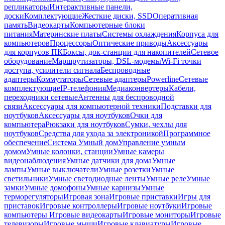
репликаторы
Интерактивные панели,
доски
Комплектующие
Жесткие диски, SSD
Оперативная
память
Видеокарты
Компьютерные блоки
питания
Материнские платы
Системы охлаждения
Корпуса для
компьютеров
Процессоры
Оптические приводы
Аксессуары
для корпусов ПК
Боксы, док-станции для накопителей
Сетевое
оборудование
Маршрутизаторы, DSL-модемы
Wi-Fi точки
доступа, усилители сигнала
Беспроводные
адаптеры
Коммутаторы
Сетевые адаптеры
Powerline
Сетевые
комплектующие
IP-телефония
Медиаконвертеры
Кабели,
переходники сетевые
Антенны для беспроводной
связи
Аксессуары для компьютерной техники
Подставки для
ноутбуков
Аксессуары для ноутбуков
Очки для
компьютера
Рюкзаки для ноутбуков
Сумки, чехлы для
ноутбуков
Средства для ухода за электроникой
Программное
обеспечение
Система Умный дом
Управление умным
домом
Умные колонки, станции
Умные камеры
видеонаблюдения
Умные датчики для дома
Умные
лампы
Умные выключатели
Умные розетки
Умные
светильники
Умные светодиодные ленты
Умные реле
Умные
замки
Умные домофоны
Умные карнизы
Умные
терморегуляторы
Игровая зона
Игровые приставки
Игры для
приставок
Игровые контроллеры
Игровые ноутбуки
Игровые
компьютеры
Игровые видеокарты
Игровые мониторы
Игровые
телевизоры
Игровые мыши
Игровые клавиатуры
Игровые