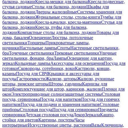
балкона, лоджии
Кресла-мешки для балкона
Кресла подвесные,
стулья садовые
Столы для балкона, лоджии
Шкафы для
балкона, лоджии
Дверцы жалюзийные
Системы хранения для
балкона, лоджии
Журнальные столы, столы-книги
Тумбы для
балкона, лоджии
Кресла-качалки, кресла-маятники
Стулья для
балкона, лоджии
Кресла, пуфы для балкона,
лоджии
Компактные столы для балкона, лоджии
Товары для
дома, бакалея
Освещение
Люстры, потолочные
светильники
Торшеры
Прикроватные лампы,
ночники
Настольные лампы
Споты
Настенные светильники,
бра
Точечные светильники
Трековые светильники
Уличные
светильники, фонари, бра
Лампы
Освещение для картин,
зеркал
Кольцевые лампы
Аксессуары для освещения
Посуда для
готовки
Сковороды, сотейники, воки
Кастрюли, ковши,
казаны
Посуда для СВЧ
Крышки и аксессуары для
посуды
Гастроемкости
Жалюзи, шторы
Жалюзи, рулонные
шторы, римские шторы
Шторы, гардины
Карнизы для
штор
Комплектующие для штор, карнизов, жалюзи
Пленки для
окон
Электроприводные солнцезащитные системы
Столовая
посуда, сервировка
Посуда для напитков
Посуда для горячих
напитков
Посуда для подачи и хранения напитков
Столовые
приборы
Столовая посуда
Посуда для сервировки
Предметы
сервировки
Детская столовая посуда
Декор
Зеркала
Кашпо,
стойки для цветов
Картины, постеры
Часы
интерьерные
Искусственные цветы, растения
Вазы
Ключницы,