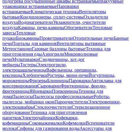
подогрева посуды
Винные шкафы встраиваемые
Вакуумные
упаковщики встраиваемые
Пароварки
встраиваемые
Климатическая техника
Вентиляторы
бытовые
Кондиционеры, сплит-системы
Охладители
воздуха
Водонагреватели
Увлажнители, очистители
воздуха
Камины, печи-камины
Обогреватели
Тепловые
завесы
Тепловые
пушки
Биокамины
Проветриватели
Отопительные печи
Банные
печи
Порталы для каминов
Вентиляторы вытяжные
Метеостанции
Газовые баллоны бытовые
Техника для
приготовления еды
Аэрогрили
Микроволновые
печи
Мультиварки
Сэндвичницы, хот-дог
мейкеры
Тостеры
Электрогрили,
электрошашлычницы
Вафельницы, орешницы,
кексницы
Хлебопечки
Ростеры, мини-печи
Йогуртницы,
мороженицы
Фризеры
Блинницы
Пароварки
Автоклавы для
консервирования
Сыроварни
Фритюрницы, фондю-
фритюрницы
Яйцеварки
Попкорницы
Техника для
дома
Пылесосы
Пылесосы профессиональные
Роботы-
пылесосы, мойщики окон
Пароочистители
Электровеники,
электрошвабры
Стеклоочистители
Стерилизационное
оборудование
Техника для приготовления
напитков
Электрочайники
Кофеварки,
кофемашины
Соковыжималки
Кофемолки
Вспениватели
молока
Сифоны для газирования воды
Аксессуары для