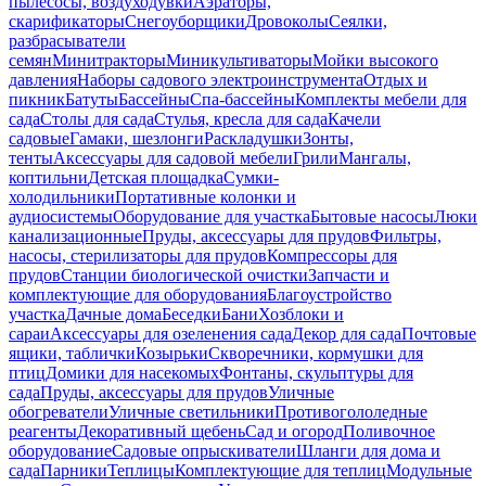
пылесосы, воздуходувки
Аэраторы,
скарификаторы
Снегоуборщики
Дровоколы
Сеялки,
разбрасыватели
семян
Минитракторы
Миникультиваторы
Мойки высокого
давления
Наборы садового электроинструмента
Отдых и
пикник
Батуты
Бассейны
Спа-бассейны
Комплекты мебели для
сада
Столы для сада
Стулья, кресла для сада
Качели
садовые
Гамаки, шезлонги
Раскладушки
Зонты,
тенты
Аксессуары для садовой мебели
Грили
Мангалы,
коптильни
Детская площадка
Сумки-
холодильники
Портативные колонки и
аудиосистемы
Оборудование для участка
Бытовые насосы
Люки
канализационные
Пруды, аксессуары для прудов
Фильтры,
насосы, стерилизаторы для прудов
Компрессоры для
прудов
Станции биологической очистки
Запчасти и
комплектующие для оборудования
Благоустройство
участка
Дачные дома
Беседки
Бани
Хозблоки и
сараи
Аксессуары для озеленения сада
Декор для сада
Почтовые
ящики, таблички
Козырьки
Скворечники, кормушки для
птиц
Домики для насекомых
Фонтаны, скульптуры для
сада
Пруды, аксессуары для прудов
Уличные
обогреватели
Уличные светильники
Противогололедные
реагенты
Декоративный щебень
Сад и огород
Поливочное
оборудование
Садовые опрыскиватели
Шланги для дома и
сада
Парники
Теплицы
Комплектующие для теплиц
Модульные