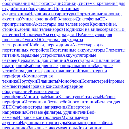
оборудования для фотостудии
Стойки, системы крепления для
студийного оборудования
Портативная
аудиотехника
Наушники и гарнитуры
Портативные колонки,
акустика
Умные колонки
MP3-плееры
Диктофоны
CD-
проигрыватели
Аксессуары для телевизоров
Кронштейны,
стойки
Кабели для телевизоров
Подписки на видеосервисы
ТВ-
антенны
ТВ-тюнеры
Аксессуары для ТВ
Аксессуары для
проектора
Очки 3D
Средства для ухода за
электроникой
Кабели, переходники
Аксессуары для
портативных устройств
Портативные аккумуляторы
Элементы
питания, зарядные устройства
Аккумуляторные
батареи
Держатели, док-станции
Аксессуары для планшетов,
смартфонов
Кабели для телефонов, планшетов
Зарядные
устройства для телефонов, планшетов
Компьютеры и
периферия
Компьютерная
техника
Ноутбуки
Планшеты
Моноблоки
Компьютеры
Игровые
компьютеры
Игровые консоли
Серверное
оборудование
Компьютерная
периферия
Мониторы
Мыши
Клавиатуры
Стилусы
Наборы
периферии
Источники бесперебойного питания
Батареи для
ИБП
Стабилизаторы напряжения
Инверторы
напряжения
Сетевые фильтры, удлинители
Веб-
камеры
Игровые контроллеры
Мультимедиа
акустика
Наушники и гарнитуры
Компьютерные кабели,
переходники
Зарядные, аккумуляторы
Док-станции,