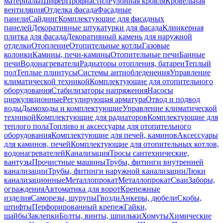
материалы
Шифер
Профнастил
Рулонная кровля
Кровельная
вентиляция
Отделка фасада
Фасадные
панели
Сайдинг
Комплектующие для фасадных
панелей
Декоративные штукатурки для фасада
Клинкерная
плитка для фасада
Декоративный камень для наружной
отделки
Отопление
Отопительные котлы
Газовые
колонки
Камины, печи-камины
Отопительные печи
Банные
печи
Водонагреватели
Радиаторы отопления, батареи
Теплый
пол
Теплые плинтусы
Системы антиобледенения
Управление
климатической техникой
Комплектующие для отопительного
оборудования
Стабилизаторы напряжения
Насосы
циркуляционные
Регулирующая арматура
Отвод и подвод
воды
Дымоходы и комплектующие
Управление климатической
техникой
Комплектующие для радиаторов
Комплектующие для
теплого пола
Топливо и аксессуары для отопительного
оборудования
Комплектующие для печей, каминов
Аксессуары
для каминов, печей
Комплектующие для отопительных котлов,
водонагревателей
Канализация
Тросы сантехнические,
вантузы
Прочистные машины
Трубы, фитинги внутренней
канализации
Трубы, фитинги наружной канализации
Люки
канализационные
Металлопрокат
Металлопрокат
Сваи
Заборы,
ограждения
Автоматика для ворот
Крепежные
изделия
Саморезы, шурупы
Гвозди
Анкеры, дюбели
Скобы,
штифты
Перфорированный крепеж
Гайки,
шайбы
Заклепки
Болты, винты, шпильки
Хомуты
Химические