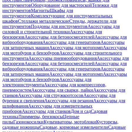
инструментов
Оборудование для мастерской
Тележки для
инструментов
Магниты
Шкафы для
инструментов
Комплектующие для инструментальных
шкафов
Стеллажи металлические
Стенды, держатели для
инструментов
Поддоны для инструментов
Аксессуары для
силовой и строительной техники
Аксессуары для
бензорезов
Аксессуары для бетоносмесителей
Аксессуары для
виброоборудования
Аксессуары для генераторов
Аксессуары
для затирочных машин
Аксессуары для мотопомп
Аксессуары
для мотобуров и бензобуров
Аксессуары для строительного
инструмента
Аксессуары пневмооборудования
Аксессуары для
бензорезов
Аксессуары для бетоносмесителей
Аксессуары для
виброоборудования
Аксессуары для генераторов
Аксессуары
для затирочных машин
Аксессуары для мотопомп
Аксессуары
для мотобуров и бензобуров
Аксессуары для
электроинструмента
Аксессуары для компрессоров,
пневмосистем
Аксессуары для сварки, пайки
Аксессуары для
станков
Аксессуары для стружкоотсосов
Аксессуары для
бурения и сверления
Аксессуары для резания
Аксессуары для
шлифования
Аксессуары для измерительных
приборов
Аксессуары для станков
Дом и сад
Садовая
техника
Триммеры, бензокосы
Цепные
пилы
Газонокосилки
Культиваторы, мотоблоки
Кусторезы,
садовые ножницы
Садовые, кормовые измельчители
Садовые