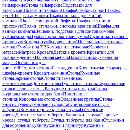
геймерские
Столы геймерские
Подставки для
ноутбуков
Шкафы и стеллажи
Шкафы
Стенки, горки
Шкафы-
купе
Шкафы-гармошки
Шкафы-пеналы для жилой
комнаты
Шкафы с витриной, буфеты
Шкафы, секции в
прихожую
Полки, стеллажи, системы хранения
Шкафы для
ванной комнаты
Вешалки, подставки для зонтов
Комоды,
тумбы
Комоды
Тумбы
Прикроватные тумбы
Обувницы, тумбы в
прихожую
Комоды, тумбы для ванной
Пеленальные столики,
комоды
Тумбы под ТВ
Комоды пластиковые
Кровати и
матрасы
Матрасы
Кровати
Детские кровати
Кроватки для
новорожденных
Надувная мебель
Наматрасники, чехлы на
матрас
Основания для
кроватей
Подматрасники
Раскладушки
Кровати-трансформеры,
шкафы-кровати
Кровати-домики
Столы
Кухонные
столы
Барные столы
Столы письменные,
компьютерные
Детские столы
Туалетные столики
Журнальные
столы
Садовые столы
Растущие столы и парты
Столы,
журнальные столики для бани
Приставные
столики
Консольные столики
Обеденные группы
Столы-
книги
Стулья
Кухонные стулья, табуреты
Барные стулья,
табуреты
Компьютерные кресла, стулья
Геймерские
кресла
Детские стулья, табуреты
Банкетки, скамьи
Садовые
кресла, стулья, табуреты
Стулья, табуреты для бани
Стульчики
для кормления
Кухня
Кухонный гарнитур
Кухонные