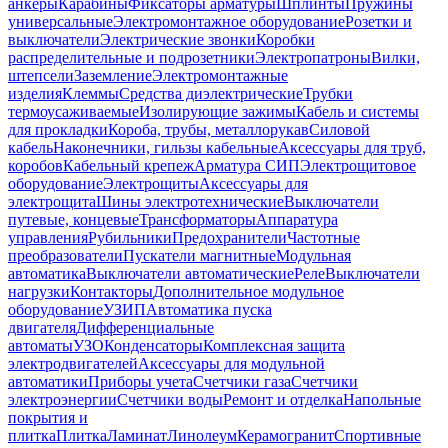
анкеры
Карабины
Фиксаторы арматуры
Шплинты
Пружины
универсальные
Электромонтажное оборудование
Розетки и
выключатели
Электрические звонки
Коробки
распределительные и подрозетники
Электропатроны
Вилки,
штепсели
Заземление
Электромонтажные
изделия
Клеммы
Средства диэлектрические
Трубки
термоусаживаемые
Изолирующие зажимы
Кабель и системы
для прокладки
Короба, трубы, металлорукав
Силовой
кабель
Наконечники, гильзы кабельные
Аксессуары для труб,
коробов
Кабельный крепеж
Арматура СИП
Электрощитовое
оборудование
Электрощиты
Аксессуары для
электрощита
Шины электротехнические
Выключатели
путевые, концевые
Трансформаторы
Аппаратура
управления
Рубильники
Предохранители
Частотные
преобразователи
Пускатели магнитные
Модульная
автоматика
Выключатели автоматические
Реле
Выключатели
нагрузки
Контакторы
Дополнительное модульное
оборудование
УЗИП
Автоматика пуска
двигателя
Дифференциальные
автоматы
УЗО
Конденсаторы
Комплексная защита
электродвигателей
Аксессуары для модульной
автоматики
Приборы учета
Счетчики газа
Счетчики
электроэнергии
Счетчики воды
Ремонт и отделка
Напольные
покрытия и
плитка
Плитка
Ламинат
Линолеум
Керамогранит
Спортивные