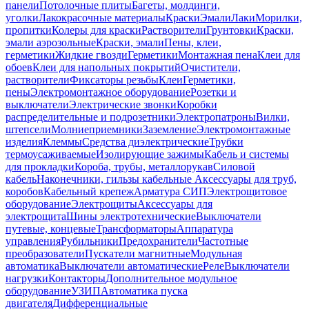
панели
Потолочные плиты
Багеты, молдинги,
уголки
Лакокрасочные материалы
Краски
Эмали
Лаки
Морилки,
пропитки
Колеры для краски
Растворители
Грунтовки
Краски,
эмали аэрозольные
Краски, эмали
Пены, клеи,
герметики
Жидкие гвозди
Герметики
Монтажная пена
Клеи для
обоев
Клеи для напольных покрытий
Очистители,
растворители
Фиксаторы резьбы
Клеи
Герметики,
пены
Электромонтажное оборудование
Розетки и
выключатели
Электрические звонки
Коробки
распределительные и подрозетники
Электропатроны
Вилки,
штепсели
Молниеприемники
Заземление
Электромонтажные
изделия
Клеммы
Средства диэлектрические
Трубки
термоусаживаемые
Изолирующие зажимы
Кабель и системы
для прокладки
Короба, трубы, металлорукав
Силовой
кабель
Наконечники, гильзы кабельные
Аксессуары для труб,
коробов
Кабельный крепеж
Арматура СИП
Электрощитовое
оборудование
Электрощиты
Аксессуары для
электрощита
Шины электротехнические
Выключатели
путевые, концевые
Трансформаторы
Аппаратура
управления
Рубильники
Предохранители
Частотные
преобразователи
Пускатели магнитные
Модульная
автоматика
Выключатели автоматические
Реле
Выключатели
нагрузки
Контакторы
Дополнительное модульное
оборудование
УЗИП
Автоматика пуска
двигателя
Дифференциальные