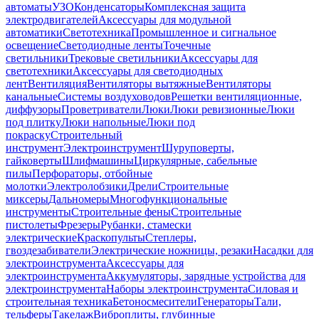
автоматы
УЗО
Конденсаторы
Комплексная защита
электродвигателей
Аксессуары для модульной
автоматики
Светотехника
Промышленное и сигнальное
освещение
Светодиодные ленты
Точечные
светильники
Трековые светильники
Аксессуары для
светотехники
Аксессуары для светодиодных
лент
Вентиляция
Вентиляторы вытяжные
Вентиляторы
канальные
Системы воздуховодов
Решетки вентиляционные,
диффузоры
Проветриватели
Люки
Люки ревизионные
Люки
под плитку
Люки напольные
Люки под
покраску
Строительный
инструмент
Электроинструмент
Шуруповерты,
гайковерты
Шлифмашины
Циркулярные, сабельные
пилы
Перфораторы, отбойные
молотки
Электролобзики
Дрели
Строительные
миксеры
Дальномеры
Многофункциональные
инструменты
Строительные фены
Строительные
пистолеты
Фрезеры
Рубанки, стамески
электрические
Краскопульты
Степлеры,
гвоздезабиватели
Электрические ножницы, резаки
Насадки для
электроинструмента
Аксессуары для
электроинструмента
Аккумуляторы, зарядные устройства для
электроинструмента
Наборы электроинструмента
Силовая и
строительная техника
Бетоносмесители
Генераторы
Тали,
тельферы
Такелаж
Виброплиты, глубинные