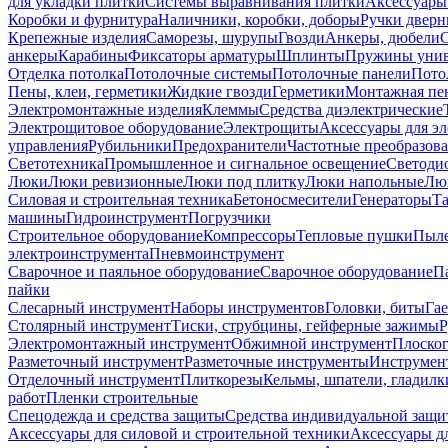
для укладки плитки
Системы выравнивания плитки
Аксессуары
Коробки и фурнитура
Наличники, коробки, доборы
Ручки дверн
Крепежные изделия
Саморезы, шурупы
Гвозди
Анкеры, дюбели
анкеры
Карабины
Фиксаторы арматуры
Шплинты
Пружины унив
Отделка потолка
Потолочные системы
Потолочные панели
Пото
Пены, клеи, герметики
Жидкие гвозди
Герметики
Монтажная пе
Электромонтажные изделия
Клеммы
Средства диэлектрические
Электрощитовое оборудование
Электрощиты
Аксессуары для э
управления
Рубильники
Предохранители
Частотные преобразов
Светотехника
Промышленное и сигнальное освещение
Светоди
Люки
Люки ревизионные
Люки под плитку
Люки напольные
Люк
Силовая и строительная техника
Бетоносмесители
Генераторы
Та
машины
Гидроинструмент
Погрузчики
Строительное оборудование
Компрессоры
Тепловые пушки
Пыле
электроинструмента
Пневмоинструмент
Сварочное и паяльное оборудование
Сварочное оборудование
П
пайки
Слесарный инструмент
Наборы инструментов
Головки, биты
Га
Столярный инструмент
Тиски, струбцины, гейферные зажимы
Р
Электромонтажный инструмент
Обжимной инструмент
Плоског
Разметочный инструмент
Разметочные инструменты
Инструмент
Отделочный инструмент
Плиткорезы
Кельмы, шпатели, гладилк
работ
Пленки строительные
Спецодежда и средства защиты
Средства индивидуальной защ
Аксессуары для силовой и строительной техники
Аксессуары дл