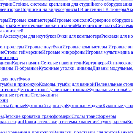
студии
Стойки, системы крепления для студийного оборудования
елевизоров
Подписки на видеосервисы
ТВ-антенны
ТВ-тюнеры
Ак
теры
Игровые компьютеры
Игровые консоли
Серверное оборудов
карты
Компьютерные блоки питания
Материнские платы
Системы
накопителей
ов
Аксессуары для ноутбуков
Очки для компьютера
Рюкзаки для но
контроллеры
Игровые ноутбуки
Игровые компьютеры
Игровые ви
ие
Столы геймерские
Игровые микрофоны
Игровая мультимедиа 
ониторов
диски
Карты памяти
Сетевые накопители
Картридеры
Оптические
иваны П-образные
Кухонные уголки, диваны
Диваны модульные
 для ноутбуков
тумбы в прихожую
Комоды, тумбы для ванной
Пеленальные стол
ьютерные
Детские столы
Туалетные столики
Журнальные столы
Са
денные группы
Столы-книги
ухни
уреты барные
Кухонный гарнитур
Кухонные модули
Кухонные угол
ры
Детские кроватки-трансформеры
Столы-трансформеры
ки, секции
Полки, стеллажи, системы хранения
Стулья, кресла
Ко
емы хранения в прихожую
Вешалки, подставки для зонтов
Банкет