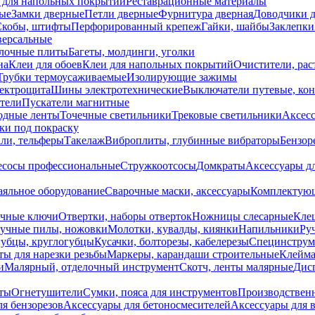
 для напольных покрытий
Реставрационные материалы
ые
Замки дверные
Петли дверные
Фурнитура дверная
Доводчики 
Скобы, штифты
Перфорированный крепеж
Гайки, шайбы
Заклепки
ерсальные
лочные плиты
Багеты, молдинги, уголки
на
Клеи для обоев
Клеи для напольных покрытий
Очистители, рас
Трубки термоусаживаемые
Изолирующие зажимы
лектрощита
Шины электротехнические
Выключатели путевые, ко
атели
Пускатели магнитные
одные ленты
Точечные светильники
Трековые светильники
Аксесс
и под покраску
ли, тельферы
Такелаж
Виброплиты, глубинные вибраторы
Бензор
сосы профессиональные
Стружкоотсосы
Домкраты
Аксессуары д
аяльное оборудование
Сварочные маски, аксессуары
Комплектующ
ечные ключи
Отвертки, наборы отверток
Ножницы слесарные
Кле
учные пилы, ножовки
Молотки, кувалды, киянки
Напильники
Ру
убцы, круглогубцы
Кусачки, болторезы, кабелерезы
Специнструм
ы для нарезки резьбы
Маркеры, карандаши строительные
Клейма
и
Малярный, отделочный инструмент
Скотч, ленты малярные
Дисп
иты
Огнетушители
Сумки, пояса для инструментов
Производствен
я бензорезов
Аксессуары для бетоносмесителей
Аксессуары для 