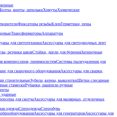
дверные
Болты, винты, шпильки
Хомуты
Химические
творители
Фиксаторы резьбы
Клеи
Герметики, пены
нцевые
Трансформаторы
Аппаратура
уары для светотехники
Аксессуары для светодиодных лент
езы, резчики швов
Стойки, дрели для бурения
Затирочные
ля компрессоров, пневмосистем
Системы пылеудаления для
ие для сварочного оборудования
Аксессуары для сварки,
щи строительные
Зубила, керны, выколотки
Щетки слесарные
чные стамески
Рубанки, рашпили ручные
енты
 ударные
енсеры для скотча
Аксессуары для малярных, отделочных
ная одежда
Спецодежда
Спецобувь
виброоборудования
Аксессуары для генераторов
Аксессуары для