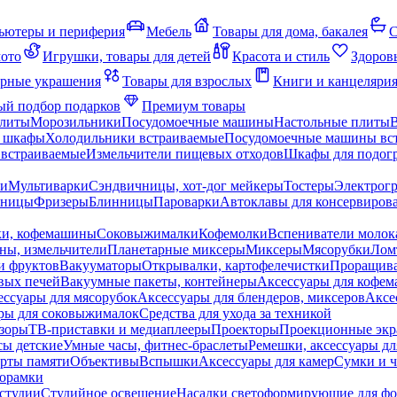
ьютеры и периферия
Мебель
Товары для дома, бакалея
С
мото
Игрушки, товары для детей
Красота и стиль
Здоров
рные украшения
Товары для взрослых
Книги и канцеляри
й подбор подарков
Премиум товары
плиты
Морозильники
Посудомоечные машины
Настольные плиты
 шкафы
Холодильники встраиваемые
Посудомоечные машины вс
встраиваемые
Измельчители пищевых отходов
Шкафы для подогр
чи
Мультиварки
Сэндвичницы, хот-дог мейкеры
Тостеры
Электрог
еницы
Фризеры
Блинницы
Пароварки
Автоклавы для консервиров
ки, кофемашины
Соковыжималки
Кофемолки
Вспениватели молок
ны, измельчители
Планетарные миксеры
Миксеры
Мясорубки
Лом
и фруктов
Вакууматоры
Открывалки, картофелечистки
Проращива
вых печей
Вакуумные пакеты, контейнеры
Аксессуары для кофе
ессуары для мясорубок
Аксессуары для блендеров, миксеров
Аксе
ры для соковыжималок
Средства для ухода за техникой
зоры
ТВ-приставки и медиаплееры
Проекторы
Проекционные эк
сы детские
Умные часы, фитнес-браслеты
Ремешки, аксессуары дл
рты памяти
Объективы
Вспышки
Аксессуары для камер
Сумки и ч
орамки
студии
Студийное освещение
Насадки светоформирующие для фо