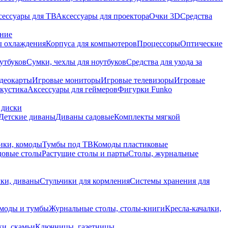
сессуары для ТВ
Аксессуары для проектора
Очки 3D
Средства
ание
 охлаждения
Корпуса для компьютеров
Процессоры
Оптические
утбуков
Сумки, чехлы для ноутбуков
Средства для ухода за
деокарты
Игровые мониторы
Игровые телевизоры
Игровые
акустика
Аксессуары для геймеров
Фигурки Funko
 диски
Детские диваны
Диваны садовые
Комплекты мягкой
ики, комоды
Тумбы под ТВ
Комоды пластиковые
довые столы
Растущие столы и парты
Столы, журнальные
ки, диваны
Стульчики для кормления
Системы хранения для
моды и тумбы
Журнальные столы, столы-книги
Кресла-качалки,
ки, скамьи
Ключницы, газетницы