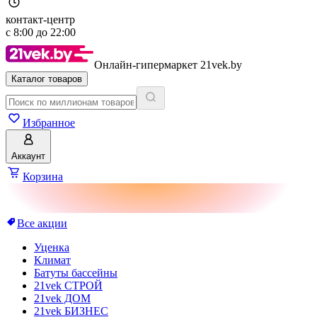
контакт-центр
с
8:00
до
22:00
Онлайн-гипермаркет 21vek.by
Каталог товаров
Избранное
Аккаунт
Корзина
Все акции
Уценка
Климат
Батуты бассейны
21vek СТРОЙ
21vek ДОМ
21vek БИЗНЕС