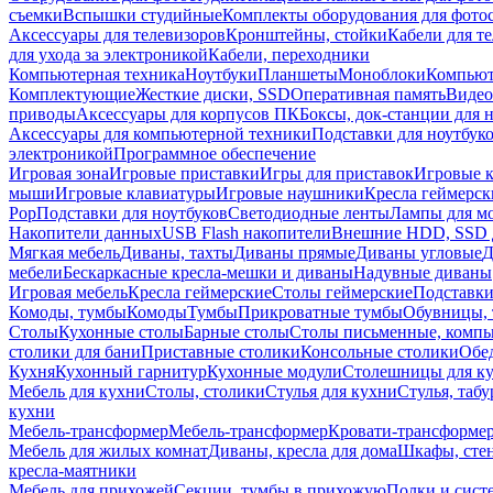
съемки
Вспышки студийные
Комплекты оборудования для фото
Аксессуары для телевизоров
Кронштейны, стойки
Кабели для т
для ухода за электроникой
Кабели, переходники
Компьютерная техника
Ноутбуки
Планшеты
Моноблоки
Компью
Комплектующие
Жесткие диски, SSD
Оперативная память
Видео
приводы
Аксессуары для корпусов ПК
Боксы, док-станции для 
Аксессуары для компьютерной техники
Подставки для ноутбук
электроникой
Программное обеспечение
Игровая зона
Игровые приставки
Игры для приставок
Игровые 
мыши
Игровые клавиатуры
Игровые наушники
Кресла геймерск
Pop
Подставки для ноутбуков
Светодиодные ленты
Лампы для м
Накопители данных
USB Flash накопители
Внешние HDD, SSD 
Мягкая мебель
Диваны, тахты
Диваны прямые
Диваны угловые
Д
мебели
Бескаркасные кресла-мешки и диваны
Надувные диваны
Игровая мебель
Кресла геймерские
Столы геймерские
Подставки
Комоды, тумбы
Комоды
Тумбы
Прикроватные тумбы
Обувницы, 
Столы
Кухонные столы
Барные столы
Столы письменные, комп
столики для бани
Приставные столики
Консольные столики
Обе
Кухня
Кухонный гарнитур
Кухонные модули
Столешницы для к
Мебель для кухни
Столы, столики
Стулья для кухни
Стулья, таб
кухни
Мебель-трансформер
Мебель-трансформер
Кровати-трансформе
Мебель для жилых комнат
Диваны, кресла для дома
Шкафы, стен
кресла-маятники
Мебель для прихожей
Секции, тумбы в прихожую
Полки и сист