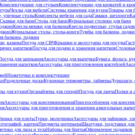
Комплектующие для стульев
Комплектующие для кроватей и кро
итура
Чехлы для мебели
Системы хранения для кухни
Товары для 
, уличные столы
Комплекты мебели для сада
Гамаки, шезлонги
Ка
Скамьи для бани
Столы для бани
Журнальные столики для бани
лоджии
Кресла-мешки для балкона
Кресла подвесные, стулья садо
оджии
Журнальные столы, столы-книги
Тумбы для балкона, лодж
я балкона, лоджии
ши, казаны
Посуда для СВЧ
Крышки и аксессуары для посуды
Гаст
орячих напитков
Посуда для подачи и хранения напитков
Столовы
Посуда для запекания
Аксессуары для выпечки
Бумага, фольга, р
хранения напитков
Аксессуары для приготовления коктейлей
Аксе
ожей
Ножеточки и комплектующие
ки
Разделочные доски
Кухонные термометры, таймеры
Дуршлаги, 
ры для кухни
Органайзеры для специй
Посуда для ланча
Полки и 
ия
Аксессуары для консервирования
Приспособления для консер
ков
Аксессуары для приготовления и хранения алкогольных напи
йники для плиты
Турки, молочники
Аксессуары для чайников, э
отографий, картин
Предметы интерьера
Шкатулки, подставки дл
етики для лица и тела
Наборы для бритья
Оформление подарков
льтры для воды
Фильтры-кувшины
Картриджи, комплектующие д