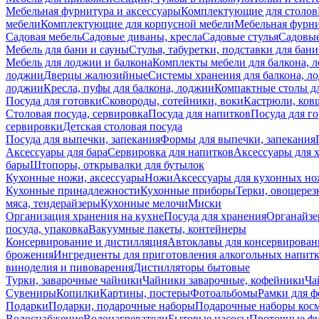
Мебельная фурнитура и аксессуары
Комплектующие для столов
мебели
Комплектующие для корпусной мебели
Мебельная фурн
Садовая мебель
Садовые диваны, кресла
Садовые стулья
Садовые
Мебель для бани и сауны
Стулья, табуретки, подставки для бани
Мебель для лоджии и балкона
Комплекты мебели для балкона, 
лоджии
Дверцы жалюзийные
Системы хранения для балкона, л
лоджии
Кресла, пуфы для балкона, лоджии
Компактные столы дл
Посуда для готовки
Сковороды, сотейники, воки
Кастрюли, ков
Столовая посуда, сервировка
Посуда для напитков
Посуда для г
сервировки
Детская столовая посуда
Посуда для выпечки, запекания
Формы для выпечки, запекания
Аксессуары для бара
Сервировка для напитков
Аксессуары для 
бары
Штопоры, открывалки для бутылок
Кухонные ножи, аксессуары
Ножи
Аксессуары для кухонных н
Кухонные принадлежности
Кухонные приборы
Терки, овощерез
мяса, тендерайзеры
Кухонные мелочи
Миски
Организация хранения на кухне
Посуда для хранения
Органайзе
посуда, упаковка
Вакуумные пакеты, контейнеры
Консервирование и дистилляция
Автоклавы для консервирован
брожения
Ингредиенты для приготовления алкогольных напит
виноделия и пивоварения
Дистилляторы бытовые
Турки, заварочные чайники
Чайники заварочные, кофейники
Ча
Сувениры
Копилки
Картины, постеры
Фотоальбомы
Рамки для ф
Подарки
Подарки, подарочные наборы
Подарочные наборы косм
Водоснабжение
Водонагреватели
Бытовые насосы
Проточные фи