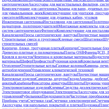
сантехнические
Аксессуары для магистральных фильтров, сист
Комплектующие для сантехники
Экраны для ванн, душевых по
для умывальников, моек
Комплектующие для унитазов, писсуар
смесителей
Комплектующие для душевых кабин, уголков
Инженерная сантехника
Инсталляции для сантехники
Полотенц
радиаторов, полотенцесушителей
Монтажные комплекты для с
систем сантехнических
Фитинги
Комплектующие для инсталля
Канализация
Тросы сантехнические, вантузы
Прочистные маши
Строительные смеси и грунтовки
Клеевые смеси
Шпатлевки
Шту
строительных смесей
Кирпичи, блоки, тротуарная плитка
Кирпичи
Строительные бло
Древесно-плитные и пиломатериалы
Плиты OSB
Фанера
ДСП, 
Кровля и водосток
Черепица и кровельные материалы
Водосточ
материалы
Шифер
Профнастил
Рулонная кровля
Кровельная вен
Отопление
Отопительные котлы
Газовые колонки
Камины, печи
антиобледенения
Управление климатической техникой
Канализация
Тросы сантехнические, вантузы
Прочистные маши
Крепежные изделия
Саморезы, шурупы
Гвозди
Анкеры, дюбели
анкеры
Карабины
Фиксаторы арматуры
Шплинты
Пружины унив
Электромонтажные изделия
Клеммы
Средства диэлектрические
Электрощитовое оборудование
Электрощиты
Аксессуары для э
управления
Рубильники
Предохранители
Частотные преобразов
Приборы учета
Счетчики газа
Счетчики электроэнергии
Счетчи
Аксессуары для напольных покрытий и плитки
Подложка
Плинт