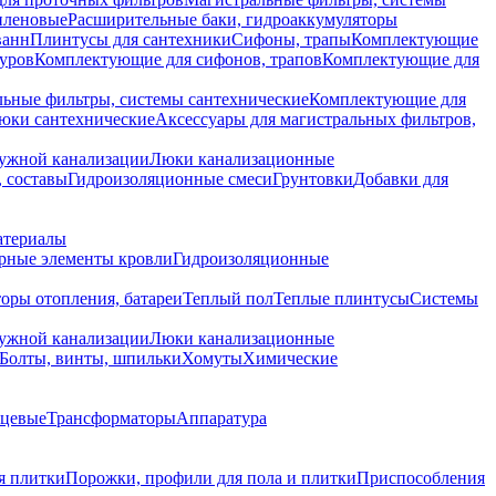
иленовые
Расширительные баки, гидроаккумуляторы
ванн
Плинтусы для сантехники
Сифоны, трапы
Комплектующие
уров
Комплектующие для сифонов, трапов
Комплектующие для
ьные фильтры, системы сантехнические
Комплектующие для
юки сантехнические
Аксессуары для магистральных фильтров,
ружной канализации
Люки канализационные
 составы
Гидроизоляционные смеси
Грунтовки
Добавки для
атериалы
рные элементы кровли
Гидроизоляционные
оры отопления, батареи
Теплый пол
Теплые плинтусы
Системы
ружной канализации
Люки канализационные
Болты, винты, шпильки
Хомуты
Химические
нцевые
Трансформаторы
Аппаратура
я плитки
Порожки, профили для пола и плитки
Приспособления