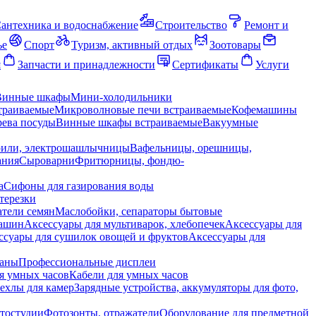
антехника и водоснабжение
Строительство
Ремонт и
ье
Спорт
Туризм, активный отдых
Зоотовары
я
Запчасти и принадлежности
Сертификаты
Услуги
Винные шкафы
Мини-холодильники
траиваемые
Микроволновые печи встраиваемые
Кофемашины
ева посуды
Винные шкафы встраиваемые
Вакуумные
рили, электрошашлычницы
Вафельницы, орешницы,
ания
Сыроварни
Фритюрницы, фондю-
а
Сифоны для газирования воды
терезки
тели семян
Маслобойки, сепараторы бытовые
машин
Аксессуары для мультиварок, хлебопечек
Аксессуары для
ссуары для сушилок овощей и фруктов
Аксессуары для
раны
Профессиональные дисплеи
я умных часов
Кабели для умных часов
ехлы для камер
Зарядные устройства, аккумуляторы для фото,
тостудии
Фотозонты, отражатели
Оборудование для предметной