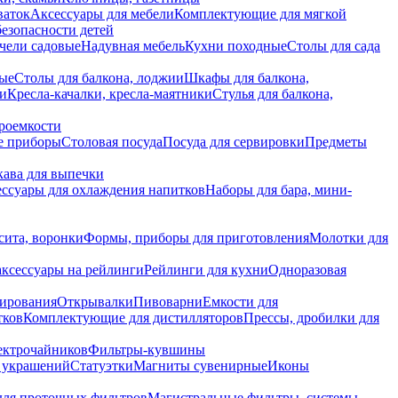
ваток
Аксессуары для мебели
Комплектующие для мягкой
безопасности детей
чели садовые
Надувная мебель
Кухни походные
Столы для сада
вые
Столы для балкона, лоджии
Шкафы для балкона,
ии
Кресла-качалки, кресла-маятники
Стулья для балкона,
роемкости
е приборы
Столовая посуда
Посуда для сервировки
Предметы
укава для выпечки
ссуары для охлаждения напитков
Наборы для бара, мини-
сита, воронки
Формы, приборы для приготовления
Молотки для
аксессуары на рейлинги
Рейлинги для кухни
Одноразовая
вирования
Открывалки
Пивоварни
Емкости для
тков
Комплектующие для дистилляторов
Прессы, дробилки для
лектрочайников
Фильтры-кувшины
я украшений
Статуэтки
Магниты сувенирные
Иконы
ля проточных фильтров
Магистральные фильтры, системы