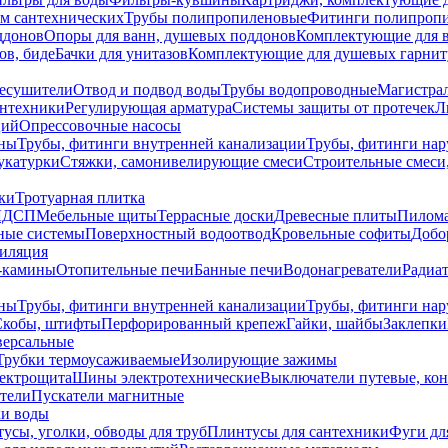
ем сантехнических
Трубы полипропиленовые
Фитинги полипроп
ддонов
Опоры для ванн, душевых поддонов
Комплектующие для 
ов, биде
Бачки для унитазов
Комплектующие для душевых гарнит
есушители
Отвод и подвод воды
Трубы водопроводные
Магистрал
антехники
Регулирующая арматура
Системы защиты от протечек
Л
ций
Опрессовочные насосы
ны
Трубы, фитинги внутренней канализации
Трубы, фитинги на
катурки
Стяжки, самонивелирующие смеси
Строительные смеси,
ки
Тротуарная плитка
ЛДСП
Мебельные щиты
Террасные доски
Древесные плиты
Пилом
ные системы
Поверхностный водоотвод
Кровельные софиты
Добо
тиляция
-камины
Отопительные печи
Банные печи
Водонагреватели
Радиат
ны
Трубы, фитинги внутренней канализации
Трубы, фитинги на
Скобы, штифты
Перфорированный крепеж
Гайки, шайбы
Заклепки
ерсальные
Трубки термоусаживаемые
Изолирующие зажимы
лектрощита
Шины электротехнические
Выключатели путевые, ко
атели
Пускатели магнитные
ки воды
усы, уголки, обводы для труб
Плинтусы для сантехники
Фуги дл