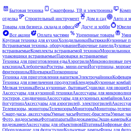
Бытовая техника
Смартфоны, ТВ и электроника
Комп
отделка
Строительный инструмент
Дом и сад
Авто и 
Товары для бизнеса, склада и офиса
Досуг и хобби
Ювели
Все акции
Оплата частями
Уцененные товары
Умны
Крупная техника для кухни
Холодильники
Вытяжки
Кухонные 
Встраиваемая техника, оборудование
Варочные панели
Духовые
встраиваемые
Комплекты встраиваемой техники
Морозильники 
упаковщики встраиваемые
Пароварки встраиваемые
Техника для приготовления еды
Аэрогрили
Микроволновые пе
кексницы
Хлебопечки
Ростеры, мини-печи
Йогуртницы, морож
фритюрницы
Яйцеварки
Попкорницы
Техника для приготовления напитков
Электрочайники
Кофевар
Техника для измельчения продуктов
Блендеры
Кухонные комбай
Мелкая техника
Весы кухонные, бытовые
Сушилки для овощей 
Аксессуары для кухонной техники
Аксессуары для микроволно
тостеров, сэндвичниц
Аксессуары для кухонных комбайнов
Акс
йогуртниц
Аксессуары для аэрогрилей, электрогрилей
Аксессуа
Телевизоры, мониторы
Телевизоры
Мониторы
Мониторы-телеви
Смарт-часы, аксессуары
Умные часы
Фитнес-браслеты
Умные ча
Фото, видеосъемка
Фотоаппараты
Видеокамеры
Экшн-камеры
Ка
видеокамер
Аксессуары для объективов
Штативы
Цифровые фот
Оборудование для фотостудии
Кольцевые лампы
Фоны для фото