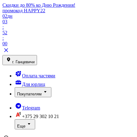
Скидки до 80% ко Дню Рождения!
промокод HAPPY22
02
дн
03
:
52
:
00
г. Ганцевичи
Оплата частями
Для юрлиц
Покупателям
Telegram
+375 29
302 10 21
Еще