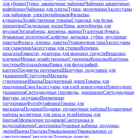
для уборки
Турки, заварочные чайники
Чайники заварочные,
кофейники
Чайники для плиты
Турки, молочники
Аксессуары
для чайников, электрочайников
Фильтры-
кувшины
Хозяйственные товары
Сушилки для белья,
прищепки
Гладильные доски
Урны, контейнеры для
мусора
Органайзеры, корзины, ящики
Туалетная бумага,
бумажные полотенца
Салфетки, мочалки, губки, мусорные
пакеты
Фольга, пленка, пакеты
Упаковочная тара
Аксессуары
для глажения
Аксессуары для стирки
Веревки,
шпагаты
Емкости, дозаторы для моющих средств
Вешалки-
плечики
Мешки хозяйственные
Сувениры
Копилки
Картины,
постеры
Фотоальбомы
Рамки для фотографий,
картин
Предметы интерьера
Шкатулки, подставки для
украшений
Статуэтки
Магниты
сувенирные
Иконы
Праздничный декор
Товары для
праздника
Елки
Аксессуары для елей новогодних
Новогодние
украшения
Светодиодные гирлянды, декорации
Светодиодные
фигуры, игрушки
Временные
татуировки
Фотобутафория
Товары для
маскарада
Подарки
Подарки, подарочные наборы
Подарочные
наборы косметики для лица и тела
Наборы для
бритья
Оформление подарков
Сантехника и
водоснабжение
Сантехника
Душевые кабины, поддоны,
двери
Ванны
Унитазы
Умывальники
Умывальники со
смесителями
Смесители
Душевые панели,