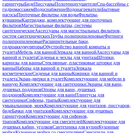
гарнитуры
Биде
Писсуары
Полотенцесушители
Спа-бассейны с
гидромассажем
Водоснабжение
Водонагреватели
Бытовые
насосы
Проточные фильтры для воды
Фильтры-
кувшины
Картриджи, комплектующие для проточных
фильтров
Магистральные фильтры, системы
сантехнические
Аксессуары для магистральных фильтров,
систем сантехнических
Трубы полипропиленовые
Фитинги
полипропиленовые
Расширительные баки,
гидроаккумуляторы
Обустройство ванной комнаты и
туалета
Мебель для ванной
Зеркала для ванной
Аксессуары для
ванной и туалета
Сиденья и чехлы для унитаза
Шторки,
карнизы для ванны
Стеклянные, пластиковые шторки для
ванны
Наборы для ванной и туалета
Зеркала
косметические
Сиденья для ванны
Коврики для ванной и
туалета
Экран-дверки в туалет
Комплектующие для мебели в
ванную
Комплектующие для сантехники
Экраны для ванн,
душевых поддонов
Опоры для ванн, душевых
поддонов
Комплектующие для ванн
Плинтусы для
сантехники
Сифоны, трапы
Комплектующие для
умывальников, моек
Комплектующие для унитазов, писсуаров,
биде
Бачки для унитазов
Комплектующие для душевых
гарнитуров
Комплектующие для сифонов,
трапов
Комплектующие для смесителей
Комплектующие для
душевых кабин, уголков
Сантехника для кухни
Кухонные
мойки
Кухонные мойки со смесителями
Смесители для