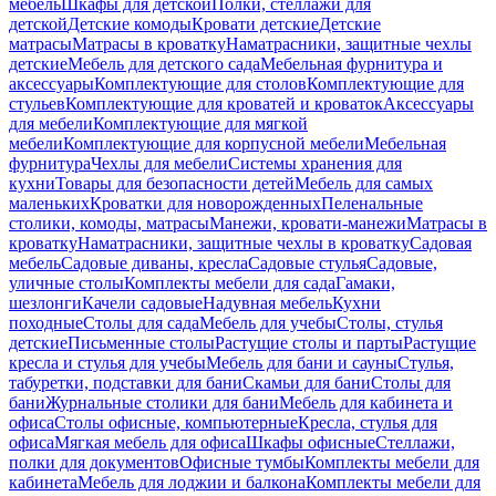
мебель
Шкафы для детской
Полки, стеллажи для
детской
Детские комоды
Кровати детские
Детские
матрасы
Матрасы в кроватку
Наматрасники, защитные чехлы
детские
Мебель для детского сада
Мебельная фурнитура и
аксессуары
Комплектующие для столов
Комплектующие для
стульев
Комплектующие для кроватей и кроваток
Аксессуары
для мебели
Комплектующие для мягкой
мебели
Комплектующие для корпусной мебели
Мебельная
фурнитура
Чехлы для мебели
Системы хранения для
кухни
Товары для безопасности детей
Мебель для самых
маленьких
Кроватки для новорожденных
Пеленальные
столики, комоды, матрасы
Манежи, кровати-манежи
Матрасы в
кроватку
Наматрасники, защитные чехлы в кроватку
Садовая
мебель
Садовые диваны, кресла
Садовые стулья
Садовые,
уличные столы
Комплекты мебели для сада
Гамаки,
шезлонги
Качели садовые
Надувная мебель
Кухни
походные
Столы для сада
Мебель для учебы
Столы, стулья
детские
Письменные столы
Растущие столы и парты
Растущие
кресла и стулья для учебы
Мебель для бани и сауны
Стулья,
табуретки, подставки для бани
Скамьи для бани
Столы для
бани
Журнальные столики для бани
Мебель для кабинета и
офиса
Столы офисные, компьютерные
Кресла, стулья для
офиса
Мягкая мебель для офиса
Шкафы офисные
Стеллажи,
полки для документов
Офисные тумбы
Комплекты мебели для
кабинета
Мебель для лоджии и балкона
Комплекты мебели для