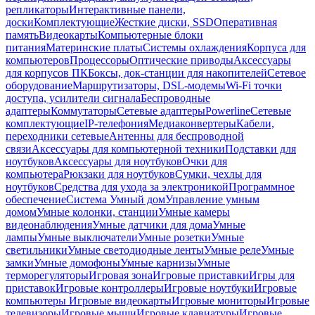
репликаторы
Интерактивные панели,
доски
Комплектующие
Жесткие диски, SSD
Оперативная
память
Видеокарты
Компьютерные блоки
питания
Материнские платы
Системы охлаждения
Корпуса для
компьютеров
Процессоры
Оптические приводы
Аксессуары
для корпусов ПК
Боксы, док-станции для накопителей
Сетевое
оборудование
Маршрутизаторы, DSL-модемы
Wi-Fi точки
доступа, усилители сигнала
Беспроводные
адаптеры
Коммутаторы
Сетевые адаптеры
Powerline
Сетевые
комплектующие
IP-телефония
Медиаконвертеры
Кабели,
переходники сетевые
Антенны для беспроводной
связи
Аксессуары для компьютерной техники
Подставки для
ноутбуков
Аксессуары для ноутбуков
Очки для
компьютера
Рюкзаки для ноутбуков
Сумки, чехлы для
ноутбуков
Средства для ухода за электроникой
Программное
обеспечение
Система Умный дом
Управление умным
домом
Умные колонки, станции
Умные камеры
видеонаблюдения
Умные датчики для дома
Умные
лампы
Умные выключатели
Умные розетки
Умные
светильники
Умные светодиодные ленты
Умные реле
Умные
замки
Умные домофоны
Умные карнизы
Умные
терморегуляторы
Игровая зона
Игровые приставки
Игры для
приставок
Игровые контроллеры
Игровые ноутбуки
Игровые
компьютеры
Игровые видеокарты
Игровые мониторы
Игровые
телевизоры
Игровые мыши
Игровые клавиатуры
Игровые