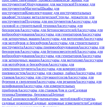
инструментов
Оборудование для мастерской
Тележки для
инструментов
Магниты
Шкафы для
инструментов
Комплектующие для инструментальных
шкафов
Стеллажи металлические
Стенды, держатели для
инструментов
Поддоны для инструментов
Аксессуары для
силовой и строительной техники
Аксессуары для
бензорезов
Аксессуары для бетоносмесителей
Аксессуары для
виброоборудования
Аксессуары для генераторов
Аксессуары
для затирочных машин
Аксессуары для мотопомп
Аксессуары
для мотобуров и бензобуров
Аксессуары для строительного
инструмента
Аксессуары пневмооборудования
Аксессуары для
бензорезов
Аксессуары для бетоносмесителей
Аксессуары для
виброоборудования
Аксессуары для генераторов
Аксессуары
для затирочных машин
Аксессуары для мотопомп
Аксессуары
для мотобуров и бензобуров
Аксессуары для
электроинструмента
Аксессуары для компрессоров,
пневмосистем
Аксессуары для сварки, пайки
Аксессуары для
станков
Аксессуары для стружкоотсосов
Аксессуары для
бурения и сверления
Аксессуары для резания
Аксессуары для
шлифования
Аксессуары для измерительных
приборов
Аксессуары для станков
Дом и сад
Садовая
техника
Триммеры, бензокосы
Цепные
пилы
Газонокосилки
Культиваторы, мотоблоки
Кусторезы,
садовые ножницы
Садовые, кормовые измельчители
Садовые