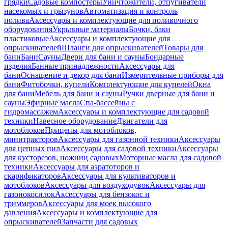
грядки
Садовые компостеры
Уничтожители, отпугиватели
насекомых и грызунов
Автоматизация и контроль
полива
Аксессуары и комплектующие для поливочного
оборудования
Укрывные материалы
Бочки, баки
пластиковые
Аксессуары и комплектующие для
опрыскивателей
Шланги для опрыскивателей
Товары для
бани
Бани
Сауны
Двери для бани и сауны
Бондарные
изделия
Банные принадлежности
Аксессуары для
бани
Оснащение и декор для бани
Измерительные приборы для
бани
Фитобочки, купели
Комплектующие для купелей
Окна
для бани
Мебель для бани и сауны
Ручки дверные для бани и
сауны
Эфирные масла
Спа-бассейны с
гидромассажем
Аксессуары и комплектующие для садовой
техники
Навесное оборудование
Двигатели для
мотоблоков
Прицепы для мотоблоков,
минитракторов
Аксессуары для газонной техники
Аксессуары
для цепных пил
Аксессуары для садовой техники
Аксессуары
для кусторезов, ножниц садовых
Моторные масла для садовой
техники
Аксессуары для аэратоторов и
скарификаторов
Аксессуары для культиваторов и
мотоблоков
Аксессуары для воздуходувок
Аксессуары для
газонокосилок
Аксессуары для бензокос и
триммеров
Аксессуары для моек высокого
давления
Аксессуары и комплектующие для
опрыскивателей
Запчасти для садовых