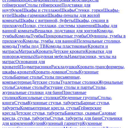
геймерские
Столы геймерские
Подставки для
ноутбуков
Шкафы и стеллажи
Шкафы
Стенки, горки
Шкафы-
купе
Шкафы-гармошки
Шкафы-пеналы для жилой
комнаты
Шкафы с витриной, буфеты
Шкафы, секции в
прихожую
Полки, стеллажи, системы хранения
Шкафы для
ванной комнаты
Вешалки, подставки для зонтов
Комоды,
тумбы
Комоды
Тумбы
Прикроватные тумбы
Обувницы, тумбы в
прихожую
Комоды, тумбы для ванной
Пеленальные столики,
комоды
Тумбы под ТВ
Комоды пластиковые
Кровати и
матрасы
Матрасы
Кровати
Детские кровати
Кроватки для
новорожденных
Надувная мебель
Наматрасники, чехлы на
матрас
Основания для
кроватей
Подматрасники
Раскладушки
Кровати-трансформеры,
шкафы-кровати
Кровати-домики
Столы
Кухонные
столы
Барные столы
Столы письменные,
компьютерные
Детские столы
Туалетные столики
Журнальные
столы
Садовые столы
Растущие столы и парты
Столы,
журнальные столики для бани
Приставные
столики
Консольные столики
Обеденные группы
Столы-
книги
Стулья
Кухонные стулья, табуреты
Барные стулья,
табуреты
Компьютерные кресла, стулья
Геймерские
кресла
Детские стулья, табуреты
Банкетки, скамьи
Садовые
кресла, стулья, табуреты
Стулья, табуреты для бани
Стульчики
для кормления
Кухня
Кухонный гарнитур
Кухонные