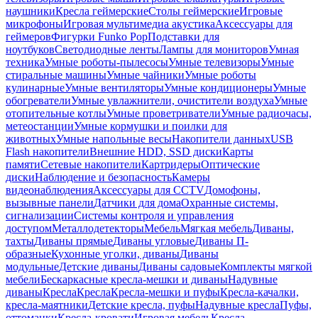
наушники
Кресла геймерские
Столы геймерские
Игровые
микрофоны
Игровая мультимедиа акустика
Аксессуары для
геймеров
Фигурки Funko Pop
Подставки для
ноутбуков
Светодиодные ленты
Лампы для мониторов
Умная
техника
Умные роботы-пылесосы
Умные телевизоры
Умные
стиральные машины
Умные чайники
Умные роботы
кулинарные
Умные вентиляторы
Умные кондиционеры
Умные
обогреватели
Умные увлажнители, очистители воздуха
Умные
отопительные котлы
Умные проветриватели
Умные радиочасы,
метеостанции
Умные кормушки и поилки для
животных
Умные напольные весы
Накопители данных
USB
Flash накопители
Внешние HDD, SSD диски
Карты
памяти
Сетевые накопители
Картридеры
Оптические
диски
Наблюдение и безопасность
Камеры
видеонаблюдения
Аксессуары для CCTV
Домофоны,
вызывные панели
Датчики для дома
Охранные системы,
сигнализации
Системы контроля и управления
доступом
Металлодетекторы
Мебель
Мягкая мебель
Диваны,
тахты
Диваны прямые
Диваны угловые
Диваны П-
образные
Кухонные уголки, диваны
Диваны
модульные
Детские диваны
Диваны садовые
Комплекты мягкой
мебели
Бескаркасные кресла-мешки и диваны
Надувные
диваны
Кресла
Кресла
Кресла-мешки и пуфы
Кресла-качалки,
кресла-маятники
Детские кресла, пуфы
Надувные кресла
Пуфы,
оттоманки
Кресла-кровати
Игровая мебель
Кресла