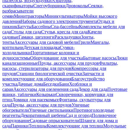
пылесосы, воздуходувки
Аэраторы,
скарификаторы
Снегоуборщики
Дровоколы
Сеялки,
разбрасыватели
семян
Минитракторы
Миникультиваторы
Мойки высокого
давления
Наборы садового электроинструмента
Отдых и
пикник
Батуты
Бассейны
Спа-бассейны
Комплекты мебели для
сада
Столы для сада
Стулья, кресла для сада
Качели
садовые
Гамаки, шезлонги
Раскладушки
Зонты,
тенты
Аксессуары для садовой мебели
Грили
Мангалы,
коптильни
Детская площадка
Сумки-
холодильники
Портативные колонки и
аудиосистемы
Оборудование для участка
Бытовые насосы
Люки
канализационные
Пруды, аксессуары для прудов
Фильтры,
насосы, стерилизаторы для прудов
Компрессоры для
прудов
Станции биологической очистки
Запчасти и
комплектующие для оборудования
Благоустройство
участка
Дачные дома
Беседки
Бани
Хозблоки и
сараи
Аксессуары для озеленения сада
Декор для сада
Почтовые
ящики, таблички
Козырьки
Скворечники, кормушки для
птиц
Домики для насекомых
Фонтаны, скульптуры для
сада
Пруды, аксессуары для прудов
Уличные
обогреватели
Уличные светильники
Противогололедные
реагенты
Декоративный щебень
Сад и огород
Поливочное
оборудование
Садовые опрыскиватели
Шланги для дома и
сада
Парники
Теплицы
Комплектующие для теплиц
Модульные