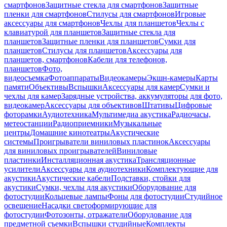
смартфонов
Защитные стекла для смартфонов
Защитные
пленки для смартфонов
Стилусы для смартфонов
Игровые
аксессуары для смартфонов
Чехлы для планшетов
Чехлы с
клавиатурой для планшетов
Защитные стекла для
планшетов
Защитные пленки для планшетов
Сумки для
планшетов
Стилусы для планшетов
Аксессуары для
планшетов, смартфонов
Кабели для телефонов,
планшетов
Фото,
видеосъемка
Фотоаппараты
Видеокамеры
Экшн-камеры
Карты
памяти
Объективы
Вспышки
Аксессуары для камер
Сумки и
чехлы для камер
Зарядные устройства, аккумуляторы для фото,
видеокамер
Аксессуары для объективов
Штативы
Цифровые
фоторамки
Аудиотехника
Мультимедиа акустика
Радиочасы,
метеостанции
Радиоприемники
Музыкальные
центры
Домашние кинотеатры
Акустические
системы
Проигрыватели виниловых пластинок
Аксессуары
для виниловых проигрывателей
Виниловые
пластинки
Инсталляционная акустика
Трансляционные
усилители
Аксессуары для аудиотехники
Комплектующие для
акустики
Акустические кабели
Подставки, стойки для
акустики
Сумки, чехлы для акустики
Оборудование для
фотостудии
Кольцевые лампы
Фоны для фотостудии
Студийное
освещение
Насадки светоформирующие для
фотостудии
Фотозонты, отражатели
Оборудование для
предметной съемки
Вспышки студийные
Комплекты