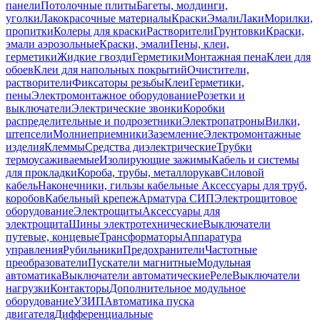
панели
Потолочные плиты
Багеты, молдинги,
уголки
Лакокрасочные материалы
Краски
Эмали
Лаки
Морилки,
пропитки
Колеры для краски
Растворители
Грунтовки
Краски,
эмали аэрозольные
Краски, эмали
Пены, клеи,
герметики
Жидкие гвозди
Герметики
Монтажная пена
Клеи для
обоев
Клеи для напольных покрытий
Очистители,
растворители
Фиксаторы резьбы
Клеи
Герметики,
пены
Электромонтажное оборудование
Розетки и
выключатели
Электрические звонки
Коробки
распределительные и подрозетники
Электропатроны
Вилки,
штепсели
Молниеприемники
Заземление
Электромонтажные
изделия
Клеммы
Средства диэлектрические
Трубки
термоусаживаемые
Изолирующие зажимы
Кабель и системы
для прокладки
Короба, трубы, металлорукав
Силовой
кабель
Наконечники, гильзы кабельные
Аксессуары для труб,
коробов
Кабельный крепеж
Арматура СИП
Электрощитовое
оборудование
Электрощиты
Аксессуары для
электрощита
Шины электротехнические
Выключатели
путевые, концевые
Трансформаторы
Аппаратура
управления
Рубильники
Предохранители
Частотные
преобразователи
Пускатели магнитные
Модульная
автоматика
Выключатели автоматические
Реле
Выключатели
нагрузки
Контакторы
Дополнительное модульное
оборудование
УЗИП
Автоматика пуска
двигателя
Дифференциальные