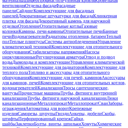
материалы
Шифер
Профнастил
Рулонная кровля
Кровельная
вентиляция
Отделка фасада
Фасадные
панели
Сайдинг
Комплектующие для фасадных
панелей
Декоративные штукатурки для фасада
Клинкерная
плитка для фасада
Декоративный камень для наружной
отделки
Отопление
Отопительные котлы
Газовые
колонки
Камины, печи-камины
Отопительные печи
Банные
печи
Водонагреватели
Радиаторы отопления, батареи
Теплый
пол
Теплые плинтусы
Системы антиобледенения
Управление
климатической техникой
Комплектующие для отопительного
оборудования
Стабилизаторы напряжения
Насосы
циркуляционные
Регулирующая арматура
Отвод и подвод
воды
Дымоходы и комплектующие
Управление климатической
техникой
Комплектующие для радиаторов
Комплектующие для
теплого пола
Топливо и аксессуары для отопительного
оборудования
Комплектующие для печей, каминов
Аксессуары
для каминов, печей
Комплектующие для отопительных котлов,
водонагревателей
Канализация
Тросы сантехнические,
вантузы
Прочистные машины
Трубы, фитинги внутренней
канализации
Трубы, фитинги наружной канализации
Люки
канализационные
Металлопрокат
Металлопрокат
Сваи
Заборы,
ограждения
Автоматика для ворот
Крепежные
изделия
Саморезы, шурупы
Гвозди
Анкеры, дюбели
Скобы,
штифты
Перфорированный крепеж
Гайки,
шайбы
Заклепки
Болты, винты, шпильки
Хомуты
Химические