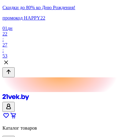
Скидки до 80% ко Дню Рождения!
промокод HAPPY22
01
дн
22
:
27
:
53
Каталог товаров