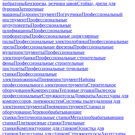
вибраторы
Бензорезы, резчики швов
Стойки, дрели для
бурения
Затирочные
машины
Гидроинструмент
Погрузчики
Профессиональный
инструмент
Профессиональные
шуруповерты
Профессиональные
шлифмашины
Профессиональные
перфораторы
Профессиональные циркулярные
пилы
Профессиональные электролобзики
Профессиональные
дрели
Профессиональные фрезеры
Профессиональные
мультиинструменты
Профессиональные
электрорубанки
Профессиональные строительные
фены
Профессиональные строительные
пистолеты
Профессиональные точильные
станки
Профессиональные
электроножницы
Пневмоинструмент
Наборы
профессионального электроинструмента
Строительное
оборудование
Компрессоры
Тепловые пушки
Пылесосы
профессиональные
Стружкоотсосы
Домкраты
Аксессуары для
компрессоров, пневмосистем
Системы пылеудаления для
электроинструмента
Пневмоинструмент
Станки и
оборудование
Деревообрабатывающие
станки
Ленточнопильные станки
Металлообрабатывающие
станки
Плиткорезные станки
Точильные
станки
Комплектующие для станков
Оснастка для
станков
Аксессуары для станков
Стружкоотсосы
Аксессуары