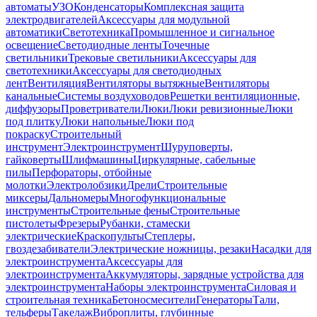
автоматы
УЗО
Конденсаторы
Комплексная защита
электродвигателей
Аксессуары для модульной
автоматики
Светотехника
Промышленное и сигнальное
освещение
Светодиодные ленты
Точечные
светильники
Трековые светильники
Аксессуары для
светотехники
Аксессуары для светодиодных
лент
Вентиляция
Вентиляторы вытяжные
Вентиляторы
канальные
Системы воздуховодов
Решетки вентиляционные,
диффузоры
Проветриватели
Люки
Люки ревизионные
Люки
под плитку
Люки напольные
Люки под
покраску
Строительный
инструмент
Электроинструмент
Шуруповерты,
гайковерты
Шлифмашины
Циркулярные, сабельные
пилы
Перфораторы, отбойные
молотки
Электролобзики
Дрели
Строительные
миксеры
Дальномеры
Многофункциональные
инструменты
Строительные фены
Строительные
пистолеты
Фрезеры
Рубанки, стамески
электрические
Краскопульты
Степлеры,
гвоздезабиватели
Электрические ножницы, резаки
Насадки для
электроинструмента
Аксессуары для
электроинструмента
Аккумуляторы, зарядные устройства для
электроинструмента
Наборы электроинструмента
Силовая и
строительная техника
Бетоносмесители
Генераторы
Тали,
тельферы
Такелаж
Виброплиты, глубинные