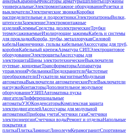
анкеры
Карабины
Фиксаторы арматуры
Шплинты
Пружины
универсальные
Электромонтажное оборудование
Розетки и
выключатели
Электрические звонки
Коробки
распределительные и подрозетники
Электропатроны
Вилки,
штепсели
Заземление
Электромонтажные
изделия
Клеммы
Средства диэлектрические
Трубки
термоусаживаемые
Изолирующие зажимы
Кабель и системы
для прокладки
Короба, трубы, металлорукав
Силовой
кабель
Наконечники, гильзы кабельные
Аксессуары для труб,
коробов
Кабельный крепеж
Арматура СИП
Электрощитовое
оборудование
Электрощиты
Аксессуары для
электрощита
Шины электротехнические
Выключатели
путевые, концевые
Трансформаторы
Аппаратура
управления
Рубильники
Предохранители
Частотные
преобразователи
Пускатели магнитные
Модульная
автоматика
Выключатели автоматические
Реле
Выключатели
нагрузки
Контакторы
Дополнительное модульное
оборудование
УЗИП
Автоматика пуска
двигателя
Дифференциальные
автоматы
УЗО
Конденсаторы
Комплексная защита
электродвигателей
Аксессуары для модульной
автоматики
Приборы учета
Счетчики газа
Счетчики
электроэнергии
Счетчики воды
Ремонт и отделка
Напольные
покрытия и
плитка
Плитка
Ламинат
Линолеум
Керамогранит
Спортивные