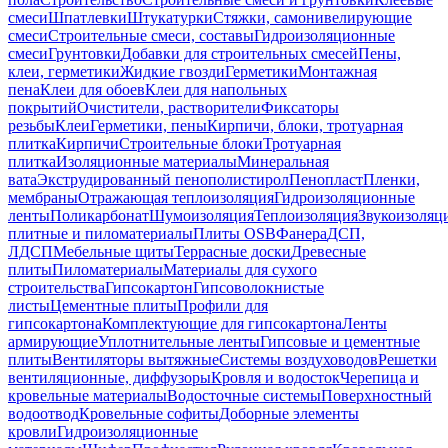
смеси
Шпатлевки
Штукатурки
Стяжки, самонивелирующие
смеси
Строительные смеси, составы
Гидроизоляционные
смеси
Грунтовки
Добавки для строительных смесей
Пены,
клеи, герметики
Жидкие гвозди
Герметики
Монтажная
пена
Клеи для обоев
Клеи для напольных
покрытий
Очистители, растворители
Фиксаторы
резьбы
Клеи
Герметики, пены
Кирпичи, блоки, тротуарная
плитка
Кирпичи
Строительные блоки
Тротуарная
плитка
Изоляционные материалы
Минеральная
вата
Экструдированный пенополистирол
Пенопласт
Пленки,
мембраны
Отражающая теплоизоляция
Гидроизоляционные
ленты
Поликарбонат
Шумоизоляция
Теплоизоляция
Звукоизоляц
плитные и пиломатериалы
Плиты OSB
Фанера
ДСП,
ЛДСП
Мебельные щиты
Террасные доски
Древесные
плиты
Пиломатериалы
Материалы для сухого
строительства
Гипсокартон
Гипсоволокнистые
листы
Цементные плиты
Профили для
гипсокартона
Комплектующие для гипсокартона
Ленты
армирующие
Уплотнительные ленты
Гипсовые и цементные
плиты
Вентиляторы вытяжные
Системы воздуховодов
Решетки
вентиляционные, диффузоры
Кровля и водосток
Черепица и
кровельные материалы
Водосточные системы
Поверхностный
водоотвод
Кровельные софиты
Доборные элементы
кровли
Гидроизоляционные