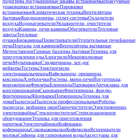
подогрева посуды
Винные шкафы встраиваемые
Вакуумные
упаковщики встраиваемые
Пароварки
встраиваемые
Климатическая техника
Вентиляторы
бытовые
Кондиционеры, сплит-системы
Охладители
воздуха
Водонагреватели
Увлажнители, очистители
воздуха
Камины, печи-камины
Обогреватели
Тепловые
завесы
Тепловые
пушки
Биокамины
Проветриватели
Отопительные печи
Банные
печи
Порталы для каминов
Вентиляторы вытяжные
Метеостанции
Газовые баллоны бытовые
Техника для
приготовления еды
Аэрогрили
Микроволновые
печи
Мультиварки
Сэндвичницы, хот-дог
мейкеры
Тостеры
Электрогрили,
электрошашлычницы
Вафельницы, орешницы,
кексницы
Хлебопечки
Ростеры, мини-печи
Йогуртницы,
мороженицы
Фризеры
Блинницы
Пароварки
Автоклавы для
консервирования
Сыроварни
Фритюрницы, фондю-
фритюрницы
Яйцеварки
Попкорницы
Техника для
дома
Пылесосы
Пылесосы профессиональные
Роботы-
пылесосы, мойщики окон
Пароочистители
Электровеники,
электрошвабры
Стеклоочистители
Стерилизационное
оборудование
Техника для приготовления
напитков
Электрочайники
Кофеварки,
кофемашины
Соковыжималки
Кофемолки
Вспениватели
молока
Сифоны для газирования воды
Аксессуары для