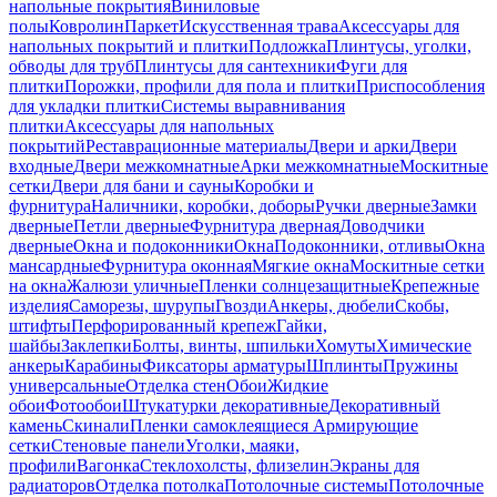
напольные покрытия
Виниловые
полы
Ковролин
Паркет
Искусственная трава
Аксессуары для
напольных покрытий и плитки
Подложка
Плинтусы, уголки,
обводы для труб
Плинтусы для сантехники
Фуги для
плитки
Порожки, профили для пола и плитки
Приспособления
для укладки плитки
Системы выравнивания
плитки
Аксессуары для напольных
покрытий
Реставрационные материалы
Двери и арки
Двери
входные
Двери межкомнатные
Арки межкомнатные
Москитные
сетки
Двери для бани и сауны
Коробки и
фурнитура
Наличники, коробки, доборы
Ручки дверные
Замки
дверные
Петли дверные
Фурнитура дверная
Доводчики
дверные
Окна и подоконники
Окна
Подоконники, отливы
Окна
мансардные
Фурнитура оконная
Мягкие окна
Москитные сетки
на окна
Жалюзи уличные
Пленки солнцезащитные
Крепежные
изделия
Саморезы, шурупы
Гвозди
Анкеры, дюбели
Скобы,
штифты
Перфорированный крепеж
Гайки,
шайбы
Заклепки
Болты, винты, шпильки
Хомуты
Химические
анкеры
Карабины
Фиксаторы арматуры
Шплинты
Пружины
универсальные
Отделка стен
Обои
Жидкие
обои
Фотообои
Штукатурки декоративные
Декоративный
камень
Скинали
Пленки самоклеящиеся
Армирующие
сетки
Стеновые панели
Уголки, маяки,
профили
Вагонка
Стеклохолсты, флизелин
Экраны для
радиаторов
Отделка потолка
Потолочные системы
Потолочные