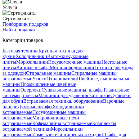
Услуги
Сертификаты
Подборщик подарков
Найти подарки
Категории товаров
Бытовая техника
Крупная техника для
кухни
Холодильники
Вытяжки
Кухонные
плиты
Морозильники
Посудомоечные машины
Настольные
плиты
Винные шкафы
Мини-холодильники
Техника для ухода
за одеждой
Стиральные машины
Стиральные машины
встраиваемые
Утюги
Отпариватели
Швейные, вышивальные
машины
Промышленные швейные
машины
Оверлоки
Сушильные машины, шкафы
Гладильные
системы, прессы
Машинки для удаления катышков
Сушилки
для обуви
Встраиваемая техника, оборудование
Варочные
панели
Духовые шкафы
Холодильники
встраиваемые
Посудомоечные машины
встраиваемые
Микроволновые печи
встраиваемые
Кофемашины встраиваемые
Комплекты
встраиваемой техники
Морозильники
встраиваемые
Измельчители пищевых отходов
Шкафы для