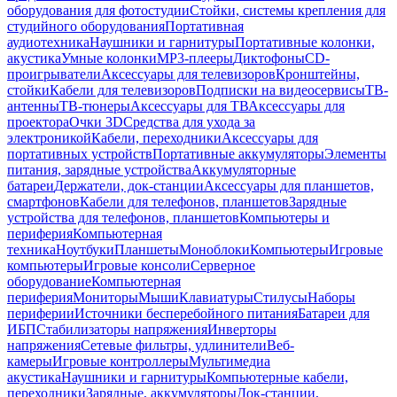
оборудования для фотостудии
Стойки, системы крепления для
студийного оборудования
Портативная
аудиотехника
Наушники и гарнитуры
Портативные колонки,
акустика
Умные колонки
MP3-плееры
Диктофоны
CD-
проигрыватели
Аксессуары для телевизоров
Кронштейны,
стойки
Кабели для телевизоров
Подписки на видеосервисы
ТВ-
антенны
ТВ-тюнеры
Аксессуары для ТВ
Аксессуары для
проектора
Очки 3D
Средства для ухода за
электроникой
Кабели, переходники
Аксессуары для
портативных устройств
Портативные аккумуляторы
Элементы
питания, зарядные устройства
Аккумуляторные
батареи
Держатели, док-станции
Аксессуары для планшетов,
смартфонов
Кабели для телефонов, планшетов
Зарядные
устройства для телефонов, планшетов
Компьютеры и
периферия
Компьютерная
техника
Ноутбуки
Планшеты
Моноблоки
Компьютеры
Игровые
компьютеры
Игровые консоли
Серверное
оборудование
Компьютерная
периферия
Мониторы
Мыши
Клавиатуры
Стилусы
Наборы
периферии
Источники бесперебойного питания
Батареи для
ИБП
Стабилизаторы напряжения
Инверторы
напряжения
Сетевые фильтры, удлинители
Веб-
камеры
Игровые контроллеры
Мультимедиа
акустика
Наушники и гарнитуры
Компьютерные кабели,
переходники
Зарядные, аккумуляторы
Док-станции,