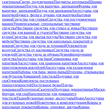
газетницы
Свечи, подсвечники
Предметы интерьера
Ширмы
декоративные
Посуда для выпечки, запекания
Формы для
выпечки, запекания
Посуда для запекания
Аксессуары для
выпечки
Бумага, фольга, рукава для выпечки
Бытовая
химия
Средства для стирки
Средства для посудомоечных
машин
Универсальные, специальные чистящие
средства
Чистящие средства для стекол и зеркал
Чистящие
средства для ванной и туалета
Чистящие средства для
кухни
Средства для мытья посуды
Чистящие средства для
мебели
Чистящие средства для напольных покрытий и
ковров
Средства для ухода за техникой
Освежители
воздуха
Средства от насекомых
Средства ухода за
одеждой
Средства ухода за обувью
Дезинфицирующие
средства
Аксессуары для бара
Сервировка для
напитков
Аксессуары для хранения напитков
Аксессуары для
приготовления коктейлей
Аксессуары для охлаждения
напитков
Наборы для бара, мини-бары
Штопоры, открывалки
для бутылок
Домашний текстиль
Подушки для
сна
Одеяла
Комплекты постельных
принадлежностей
Постельное белье
Пледы,
покрывала
Полотенца
Скатерти
Подушки декоративные
Маски,
беруши для сна
Наполнители для домашнего
текстиля
Ткани
Кухонные ножи, аксессуары
Ножи
Аксессуары
для кухонных ножей
Ножеточки и комплектующие
Ковры и
напольные покрытия
Ковры, циновки, шкуры
Ковры,