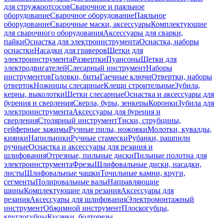
для стружкоотсосов
Сварочное и паяльное
оборудование
Сварочное оборудование
Паяльное
оборудование
Сварочные маски, аксессуары
Комплектующие
для сварочного оборудования
Аксессуары для сварки,
пайки
Оснастка для электроинструмента
Оснастка, наборы
оснастки
Насадки для граверов
Щетки для
электроинструмента
Развертки
Пуансоны
Щетки для
электродвигателей
Слесарный инструмент
Наборы
инструментов
Головки, биты
Гаечные ключи
Отвертки, наборы
отверток
Ножницы слесарные
Клещи строительные
Зубила,
керны, выколотки
Щетки слесарные
Оснастка и аксессуары для
бурения и сверления
Сверла, буры, зенкеры
Коронки
Зубила для
электроинструмента
Аксессуары для бурения и
сверления
Столярный инструмент
Тиски, струбцины,
гейферные зажимы
Ручные пилы, ножовки
Молотки, кувалды,
киянки
Напильники
Ручные стамески
Рубанки, рашпили
ручные
Оснастка и аксессуары для резания и
шлифования
Отрезные, пильные диски
Пильные полотна для
электроинструмента
Фрезы
Шлифовальные диски, насадки,
листы
Шлифовальные чашки
Точильные камни, круги,
сегменты
Полировальные валы
Направляющие
шины
Комплектующие для резания
Аксессуары для
резания
Аксессуары для шлифования
Электромонтажный
инструмент
Обжимной инструмент
Плоскогубцы,
круглогубцы
Кусачки, болторезы,