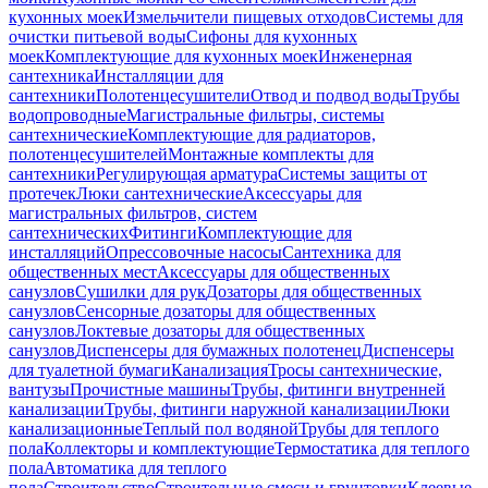
кухонных моек
Измельчители пищевых отходов
Системы для
очистки питьевой воды
Сифоны для кухонных
моек
Комплектующие для кухонных моек
Инженерная
сантехника
Инсталляции для
сантехники
Полотенцесушители
Отвод и подвод воды
Трубы
водопроводные
Магистральные фильтры, системы
сантехнические
Комплектующие для радиаторов,
полотенцесушителей
Монтажные комплекты для
сантехники
Регулирующая арматура
Системы защиты от
протечек
Люки сантехнические
Аксессуары для
магистральных фильтров, систем
сантехнических
Фитинги
Комплектующие для
инсталляций
Опрессовочные насосы
Сантехника для
общественных мест
Аксессуары для общественных
санузлов
Сушилки для рук
Дозаторы для общественных
санузлов
Сенсорные дозаторы для общественных
санузлов
Локтевые дозаторы для общественных
санузлов
Диспенсеры для бумажных полотенец
Диспенсеры
для туалетной бумаги
Канализация
Тросы сантехнические,
вантузы
Прочистные машины
Трубы, фитинги внутренней
канализации
Трубы, фитинги наружной канализации
Люки
канализационные
Теплый пол водяной
Трубы для теплого
пола
Коллекторы и комплектующие
Термостатика для теплого
пола
Автоматика для теплого
пола
Строительство
Строительные смеси и грунтовки
Клеевые