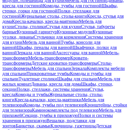
модули
Столешницы для кухни
Мебель для гостиной
Диваны,
кресла для гостиной
Комоды, тумбы для гостиной
Шкафы,
стенки, горки для гостиной
Полки, стеллажи для
гостиной
Журнальные столы, столы-книги
Кресла, стулья для
дома
Кресла-качалки, кресла-маятники
Мебель для
кухни
Столы, столики
Стулья для кухни
Стулья, табуреты
барные
Кухонный гарнитур
Кухонные модули
Кухонные
уголки, диваны
Стульчики для кормления
Системы хранения
для кухни
Мебель для ванной
Тумбы, консоли для
ванной
Шкафы, пеналы для ванной
Шкафчики, полки для
ванной
Зеркала для ванной
Аксессуары для ванной
Мебель-
трансформер
Мебель-трансформер
Кровати-
трансформеры
Детские кроватки-трансформеры
Столы-
трансформеры
Мебель для спальни
Зеркала
Комплекты мебели
для спальни
Прикроватные тумбы
Комоды и тумбы для
спальни
Туалетные столики
Шкафы для спальни
Мебель для
жилых комнат
Диваны, кресла для дома
Шкафы, стенки,
секции
Полки, стеллажи, системы хранения
Стулья,
кресла
Комоды и тумбы
Журнальные столы, столы-
книги
Кресла-качалки, кресла-маятники
Мебель для
телевизора
Комоды, тумбы под телевизор
Кронштейны, стойки
для телевизора
Каминокомплекты под телевизор
Мебель для
прихожей
Секции, тумбы в прихожую
Полки и системы
хранения в прихожую
Вешалки, подставки для
зонтов
Банкетки, скамьи
Ключницы, газетницы
Детская