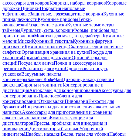
аксессуары для ковров
Коврики, наборы ковриков
Ковровые
дорожки
Циновки
Покрытия напольные
тафтинговые
Защитные, грязезащитные коврики
Кухонные
принадлежности
Кухонные приборы
Терки,
овощерезки
Разделочные доски
Кухонные термометры,
таймеры
Дуршлаги, сита, воронки
Формы, приборы для
приготовления
Молотки для мяса, тендерайзеры
Кухонные
мелочи
Миски
Кухонный текстиль
Кухонные фартуки,
прихватки
Кухонные полотенца
Скатерти, сервировочные
салфетки
Организация хранения на кухне
Посуда для
хранения
Органайзеры для кухни
Органайзеры для
специй
Посуда для ланча
Полки и аксессуары на
рейлинги
Рейлинги для кухни
Одноразовая посуда,
упаковка
Вакуумные пакеты,
контейнеры
Бакалея
Кофе
Чай
Цикорий, какао, горячий
шоколад
Сиропы и топпинги
Консервирование и
дистилляция
Автоклавы для консервирования
Аксессуары для
консервирования
Приспособления для
консервирования
Открывалки
Пивоварни
Емкости для
брожения
Ингредиенты для приготовления алкогольных
напитков
Аксессуары для приготовления и хранения
алкогольных напитков
Комплектующие для
дистилляторов
Прессы, дробилки для виноделия и
пивоварения
Дистилляторы бытовые
Уборочный
инвентарь
Швабры, насадки
Ведра, тазы для уборки
Наборы