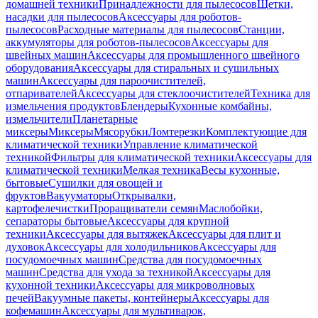
домашней техники
Принадлежности для пылесосов
Щетки,
насадки для пылесосов
Аксессуары для роботов-
пылесосов
Расходные материалы для пылесосов
Станции,
аккумуляторы для роботов-пылесосов
Аксессуары для
швейных машин
Аксессуары для промышленного швейного
оборудования
Аксессуары для стиральных и сушильных
машин
Аксессуары для пароочистителей,
отпаривателей
Аксессуары для стеклоочистителей
Техника для
измельчения продуктов
Блендеры
Кухонные комбайны,
измельчители
Планетарные
миксеры
Миксеры
Мясорубки
Ломтерезки
Комплектующие для
климатической техники
Управление климатической
техникой
Фильтры для климатической техники
Аксессуары для
климатической техники
Мелкая техника
Весы кухонные,
бытовые
Сушилки для овощей и
фруктов
Вакууматоры
Открывалки,
картофелечистки
Проращиватели семян
Маслобойки,
сепараторы бытовые
Аксессуары для крупной
техники
Аксессуары для вытяжек
Аксессуары для плит и
духовок
Аксессуары для холодильников
Аксессуары для
посудомоечных машин
Средства для посудомоечных
машин
Средства для ухода за техникой
Аксессуары для
кухонной техники
Аксессуары для микроволновых
печей
Вакуумные пакеты, контейнеры
Аксессуары для
кофемашин
Аксессуары для мультиварок,