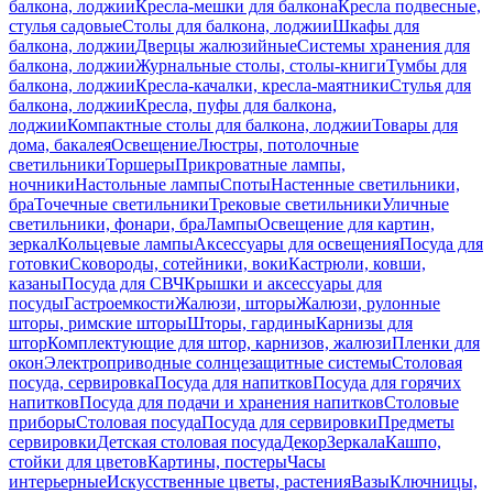
балкона, лоджии
Кресла-мешки для балкона
Кресла подвесные,
стулья садовые
Столы для балкона, лоджии
Шкафы для
балкона, лоджии
Дверцы жалюзийные
Системы хранения для
балкона, лоджии
Журнальные столы, столы-книги
Тумбы для
балкона, лоджии
Кресла-качалки, кресла-маятники
Стулья для
балкона, лоджии
Кресла, пуфы для балкона,
лоджии
Компактные столы для балкона, лоджии
Товары для
дома, бакалея
Освещение
Люстры, потолочные
светильники
Торшеры
Прикроватные лампы,
ночники
Настольные лампы
Споты
Настенные светильники,
бра
Точечные светильники
Трековые светильники
Уличные
светильники, фонари, бра
Лампы
Освещение для картин,
зеркал
Кольцевые лампы
Аксессуары для освещения
Посуда для
готовки
Сковороды, сотейники, воки
Кастрюли, ковши,
казаны
Посуда для СВЧ
Крышки и аксессуары для
посуды
Гастроемкости
Жалюзи, шторы
Жалюзи, рулонные
шторы, римские шторы
Шторы, гардины
Карнизы для
штор
Комплектующие для штор, карнизов, жалюзи
Пленки для
окон
Электроприводные солнцезащитные системы
Столовая
посуда, сервировка
Посуда для напитков
Посуда для горячих
напитков
Посуда для подачи и хранения напитков
Столовые
приборы
Столовая посуда
Посуда для сервировки
Предметы
сервировки
Детская столовая посуда
Декор
Зеркала
Кашпо,
стойки для цветов
Картины, постеры
Часы
интерьерные
Искусственные цветы, растения
Вазы
Ключницы,