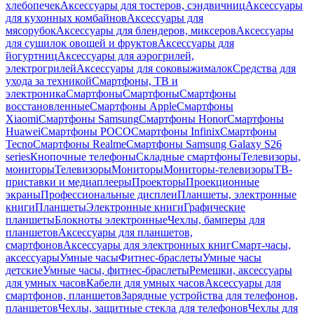
хлебопечек
Аксессуары для тостеров, сэндвичниц
Аксессуары
для кухонных комбайнов
Аксессуары для
мясорубок
Аксессуары для блендеров, миксеров
Аксессуары
для сушилок овощей и фруктов
Аксессуары для
йогуртниц
Аксессуары для аэрогрилей,
электрогрилей
Аксессуары для соковыжималок
Средства для
ухода за техникой
Смартфоны, ТВ и
электроника
Смартфоны
Смартфоны
Смартфоны
восстановленные
Смартфоны Apple
Смартфоны
Xiaomi
Смартфоны Samsung
Смартфоны Honor
Смартфоны
Huawei
Смартфоны POCO
Смартфоны Infinix
Смартфоны
Tecno
Смартфоны Realme
Смартфоны Samsung Galaxy S26
series
Кнопочные телефоны
Складные смартфоны
Телевизоры,
мониторы
Телевизоры
Мониторы
Мониторы-телевизоры
ТВ-
приставки и медиаплееры
Проекторы
Проекционные
экраны
Профессиональные дисплеи
Планшеты, электронные
книги
Планшеты
Электронные книги
Графические
планшеты
Блокноты электронные
Чехлы, бамперы для
планшетов
Аксессуары для планшетов,
смартфонов
Аксессуары для электронных книг
Смарт-часы,
аксессуары
Умные часы
Фитнес-браслеты
Умные часы
детские
Умные часы, фитнес-браслеты
Ремешки, аксессуары
для умных часов
Кабели для умных часов
Аксессуары для
смартфонов, планшетов
Зарядные устройства для телефонов,
планшетов
Чехлы, защитные стекла для телефонов
Чехлы для