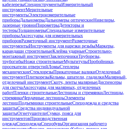
кабелерезы
Специнструменты
Измерительный
инструмент
Мерительные
инструменты
Электроизмерительные
приборы
Дальномеры
Дальномеры оптические
Нивелиры,
лазерные уровни
Пирометры
Детекторы и
тестеры
Толщиномеры
Специальные измерительные
приборы
Аксессуары для измерительных
приборов
Разметочный инструмент
Разметочные
инструменты
Инструменты для нарезки резьбы
Маркеры,
карандаши строительные
Клейма ударные
Строительно-
монтажный инструмент
Заклепочники
Труборезы,
трубогибы
Ножи строительные
Мультитулы
Пробойники,
просекатели отверстий
Ломы
Степлеры
механические
Стеклорезы
Прикаточные валики
Отделочный
инструмент
Плиткорезы
Кельмы, шпатели, гладилки
Малярный,
отделочный инструмент
Скотч, ленты малярные
Диспенсеры
для скотча
Аксессуары для малярных, отделочных
работ
Пленки строительные
Лестницы и стремянки
Лестницы,
стремянки
Чердачные лестницы
Элементы
лестниц
Подъемники строительные
Спецодежда и средства
защиты
Средства индивидуальной
защиты
Огнетушители
Сумки, пояса для
инструментов
Производственная
одежда
Спецодежда
Спецобувь
Организация рабочего
пространства
Фонари, прожекторы
Кейсы, ящики для