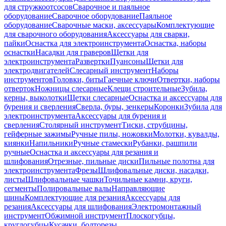
для стружкоотсосов
Сварочное и паяльное
оборудование
Сварочное оборудование
Паяльное
оборудование
Сварочные маски, аксессуары
Комплектующие
для сварочного оборудования
Аксессуары для сварки,
пайки
Оснастка для электроинструмента
Оснастка, наборы
оснастки
Насадки для граверов
Щетки для
электроинструмента
Развертки
Пуансоны
Щетки для
электродвигателей
Слесарный инструмент
Наборы
инструментов
Головки, биты
Гаечные ключи
Отвертки, наборы
отверток
Ножницы слесарные
Клещи строительные
Зубила,
керны, выколотки
Щетки слесарные
Оснастка и аксессуары для
бурения и сверления
Сверла, буры, зенкеры
Коронки
Зубила для
электроинструмента
Аксессуары для бурения и
сверления
Столярный инструмент
Тиски, струбцины,
гейферные зажимы
Ручные пилы, ножовки
Молотки, кувалды,
киянки
Напильники
Ручные стамески
Рубанки, рашпили
ручные
Оснастка и аксессуары для резания и
шлифования
Отрезные, пильные диски
Пильные полотна для
электроинструмента
Фрезы
Шлифовальные диски, насадки,
листы
Шлифовальные чашки
Точильные камни, круги,
сегменты
Полировальные валы
Направляющие
шины
Комплектующие для резания
Аксессуары для
резания
Аксессуары для шлифования
Электромонтажный
инструмент
Обжимной инструмент
Плоскогубцы,
круглогубцы
Кусачки, болторезы,