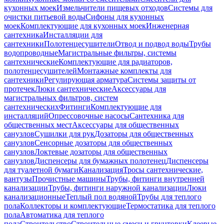
кухонных моек
Измельчители пищевых отходов
Системы для
очистки питьевой воды
Сифоны для кухонных
моек
Комплектующие для кухонных моек
Инженерная
сантехника
Инсталляции для
сантехники
Полотенцесушители
Отвод и подвод воды
Трубы
водопроводные
Магистральные фильтры, системы
сантехнические
Комплектующие для радиаторов,
полотенцесушителей
Монтажные комплекты для
сантехники
Регулирующая арматура
Системы защиты от
протечек
Люки сантехнические
Аксессуары для
магистральных фильтров, систем
сантехнических
Фитинги
Комплектующие для
инсталляций
Опрессовочные насосы
Сантехника для
общественных мест
Аксессуары для общественных
санузлов
Сушилки для рук
Дозаторы для общественных
санузлов
Сенсорные дозаторы для общественных
санузлов
Локтевые дозаторы для общественных
санузлов
Диспенсеры для бумажных полотенец
Диспенсеры
для туалетной бумаги
Канализация
Тросы сантехнические,
вантузы
Прочистные машины
Трубы, фитинги внутренней
канализации
Трубы, фитинги наружной канализации
Люки
канализационные
Теплый пол водяной
Трубы для теплого
пола
Коллекторы и комплектующие
Термостатика для теплого
пола
Автоматика для теплого
пола
Строительство
Строительные смеси и грунтовки
Клеевые