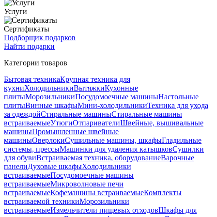
Услуги
Сертификаты
Подборщик подарков
Найти подарки
Категории товаров
Бытовая техника
Крупная техника для
кухни
Холодильники
Вытяжки
Кухонные
плиты
Морозильники
Посудомоечные машины
Настольные
плиты
Винные шкафы
Мини-холодильники
Техника для ухода
за одеждой
Стиральные машины
Стиральные машины
встраиваемые
Утюги
Отпариватели
Швейные, вышивальные
машины
Промышленные швейные
машины
Оверлоки
Сушильные машины, шкафы
Гладильные
системы, прессы
Машинки для удаления катышков
Сушилки
для обуви
Встраиваемая техника, оборудование
Варочные
панели
Духовые шкафы
Холодильники
встраиваемые
Посудомоечные машины
встраиваемые
Микроволновые печи
встраиваемые
Кофемашины встраиваемые
Комплекты
встраиваемой техники
Морозильники
встраиваемые
Измельчители пищевых отходов
Шкафы для