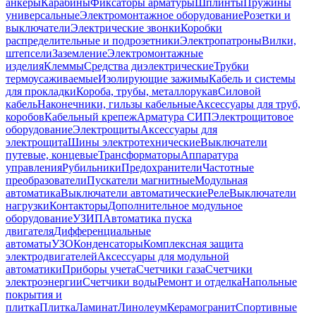
анкеры
Карабины
Фиксаторы арматуры
Шплинты
Пружины
универсальные
Электромонтажное оборудование
Розетки и
выключатели
Электрические звонки
Коробки
распределительные и подрозетники
Электропатроны
Вилки,
штепсели
Заземление
Электромонтажные
изделия
Клеммы
Средства диэлектрические
Трубки
термоусаживаемые
Изолирующие зажимы
Кабель и системы
для прокладки
Короба, трубы, металлорукав
Силовой
кабель
Наконечники, гильзы кабельные
Аксессуары для труб,
коробов
Кабельный крепеж
Арматура СИП
Электрощитовое
оборудование
Электрощиты
Аксессуары для
электрощита
Шины электротехнические
Выключатели
путевые, концевые
Трансформаторы
Аппаратура
управления
Рубильники
Предохранители
Частотные
преобразователи
Пускатели магнитные
Модульная
автоматика
Выключатели автоматические
Реле
Выключатели
нагрузки
Контакторы
Дополнительное модульное
оборудование
УЗИП
Автоматика пуска
двигателя
Дифференциальные
автоматы
УЗО
Конденсаторы
Комплексная защита
электродвигателей
Аксессуары для модульной
автоматики
Приборы учета
Счетчики газа
Счетчики
электроэнергии
Счетчики воды
Ремонт и отделка
Напольные
покрытия и
плитка
Плитка
Ламинат
Линолеум
Керамогранит
Спортивные