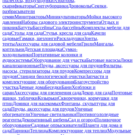
пылесосы, воздуходувки
Аэраторы,
скарификаторы
Снегоуборщики
Дровоколы
Сеялки,
разбрасыватели
семян
Минитракторы
Миникультиваторы
Мойки высокого
давления
Наборы садового электроинструмента
Отдых и
пикник
Батуты
Бассейны
Спа-бассейны
Комплекты мебели для
сада
Столы для сада
Стулья, кресла для сада
Качели
садовые
Гамаки, шезлонги
Раскладушки
Зонты,
тенты
Аксессуары для садовой мебели
Грили
Мангалы,
коптильни
Детская площадка
Сумки-
холодильники
Портативные колонки и
аудиосистемы
Оборудование для участка
Бытовые насосы
Люки
канализационные
Пруды, аксессуары для прудов
Фильтры,
насосы, стерилизаторы для прудов
Компрессоры для
прудов
Станции биологической очистки
Запчасти и
комплектующие для оборудования
Благоустройство
участка
Дачные дома
Беседки
Бани
Хозблоки и
сараи
Аксессуары для озеленения сада
Декор для сада
Почтовые
ящики, таблички
Козырьки
Скворечники, кормушки для
птиц
Домики для насекомых
Фонтаны, скульптуры для
сада
Пруды, аксессуары для прудов
Уличные
обогреватели
Уличные светильники
Противогололедные
реагенты
Декоративный щебень
Сад и огород
Поливочное
оборудование
Садовые опрыскиватели
Шланги для дома и
сада
Парники
Теплицы
Комплектующие для теплиц
Модульные