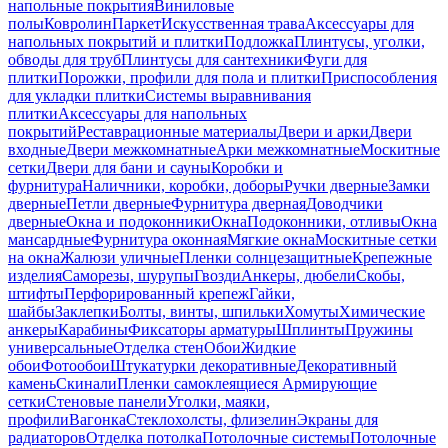
напольные покрытия
Виниловые
полы
Ковролин
Паркет
Искусственная трава
Аксессуары для
напольных покрытий и плитки
Подложка
Плинтусы, уголки,
обводы для труб
Плинтусы для сантехники
Фуги для
плитки
Порожки, профили для пола и плитки
Приспособления
для укладки плитки
Системы выравнивания
плитки
Аксессуары для напольных
покрытий
Реставрационные материалы
Двери и арки
Двери
входные
Двери межкомнатные
Арки межкомнатные
Москитные
сетки
Двери для бани и сауны
Коробки и
фурнитура
Наличники, коробки, доборы
Ручки дверные
Замки
дверные
Петли дверные
Фурнитура дверная
Доводчики
дверные
Окна и подоконники
Окна
Подоконники, отливы
Окна
мансардные
Фурнитура оконная
Мягкие окна
Москитные сетки
на окна
Жалюзи уличные
Пленки солнцезащитные
Крепежные
изделия
Саморезы, шурупы
Гвозди
Анкеры, дюбели
Скобы,
штифты
Перфорированный крепеж
Гайки,
шайбы
Заклепки
Болты, винты, шпильки
Хомуты
Химические
анкеры
Карабины
Фиксаторы арматуры
Шплинты
Пружины
универсальные
Отделка стен
Обои
Жидкие
обои
Фотообои
Штукатурки декоративные
Декоративный
камень
Скинали
Пленки самоклеящиеся
Армирующие
сетки
Стеновые панели
Уголки, маяки,
профили
Вагонка
Стеклохолсты, флизелин
Экраны для
радиаторов
Отделка потолка
Потолочные системы
Потолочные