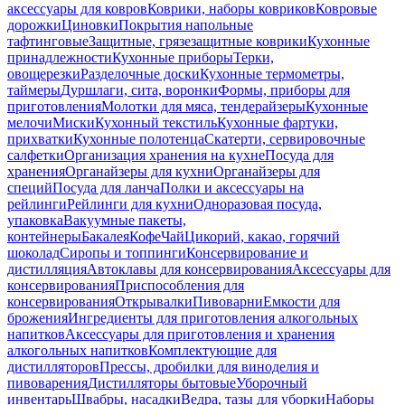
аксессуары для ковров
Коврики, наборы ковриков
Ковровые
дорожки
Циновки
Покрытия напольные
тафтинговые
Защитные, грязезащитные коврики
Кухонные
принадлежности
Кухонные приборы
Терки,
овощерезки
Разделочные доски
Кухонные термометры,
таймеры
Дуршлаги, сита, воронки
Формы, приборы для
приготовления
Молотки для мяса, тендерайзеры
Кухонные
мелочи
Миски
Кухонный текстиль
Кухонные фартуки,
прихватки
Кухонные полотенца
Скатерти, сервировочные
салфетки
Организация хранения на кухне
Посуда для
хранения
Органайзеры для кухни
Органайзеры для
специй
Посуда для ланча
Полки и аксессуары на
рейлинги
Рейлинги для кухни
Одноразовая посуда,
упаковка
Вакуумные пакеты,
контейнеры
Бакалея
Кофе
Чай
Цикорий, какао, горячий
шоколад
Сиропы и топпинги
Консервирование и
дистилляция
Автоклавы для консервирования
Аксессуары для
консервирования
Приспособления для
консервирования
Открывалки
Пивоварни
Емкости для
брожения
Ингредиенты для приготовления алкогольных
напитков
Аксессуары для приготовления и хранения
алкогольных напитков
Комплектующие для
дистилляторов
Прессы, дробилки для виноделия и
пивоварения
Дистилляторы бытовые
Уборочный
инвентарь
Швабры, насадки
Ведра, тазы для уборки
Наборы