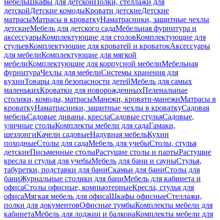
мебель
Шкафы для детской
Полки, стеллажи для
детской
Детские комоды
Кровати детские
Детские
матрасы
Матрасы в кроватку
Наматрасники, защитные чехлы
детские
Мебель для детского сада
Мебельная фурнитура и
аксессуары
Комплектующие для столов
Комплектующие для
стульев
Комплектующие для кроватей и кроваток
Аксессуары
для мебели
Комплектующие для мягкой
мебели
Комплектующие для корпусной мебели
Мебельная
фурнитура
Чехлы для мебели
Системы хранения для
кухни
Товары для безопасности детей
Мебель для самых
маленьких
Кроватки для новорожденных
Пеленальные
столики, комоды, матрасы
Манежи, кровати-манежи
Матрасы в
кроватку
Наматрасники, защитные чехлы в кроватку
Садовая
мебель
Садовые диваны, кресла
Садовые стулья
Садовые,
уличные столы
Комплекты мебели для сада
Гамаки,
шезлонги
Качели садовые
Надувная мебель
Кухни
походные
Столы для сада
Мебель для учебы
Столы, стулья
детские
Письменные столы
Растущие столы и парты
Растущие
кресла и стулья для учебы
Мебель для бани и сауны
Стулья,
табуретки, подставки для бани
Скамьи для бани
Столы для
бани
Журнальные столики для бани
Мебель для кабинета и
офиса
Столы офисные, компьютерные
Кресла, стулья для
офиса
Мягкая мебель для офиса
Шкафы офисные
Стеллажи,
полки для документов
Офисные тумбы
Комплекты мебели для
кабинета
Мебель для лоджии и балкона
Комплекты мебели для