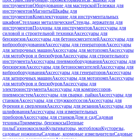
инструментов
Оборудование для мастерской
Тележки для
инструментов
Магниты
Шкафы для
инструментов
Комплектующие для инструментальных
шкафов
Стеллажи металлические
Стенды, держатели для
инструментов
Поддоны для инструментов
Аксессуары для
силовой и строительной техники
Аксессуары для
бензорезов
Аксессуары для бетоносмесителей
Аксессуары для
виброоборудования
Аксессуары для генераторов
Аксессуары
для затирочных машин
Аксессуары для мотопомп
Аксессуары
для мотобуров и бензобуров
Аксессуары для строительного
инструмента
Аксессуары пневмооборудования
Аксессуары для
бензорезов
Аксессуары для бетоносмесителей
Аксессуары для
виброоборудования
Аксессуары для генераторов
Аксессуары
для затирочных машин
Аксессуары для мотопомп
Аксессуары
для мотобуров и бензобуров
Аксессуары для
электроинструмента
Аксессуары для компрессоров,
пневмосистем
Аксессуары для сварки, пайки
Аксессуары для
станков
Аксессуары для стружкоотсосов
Аксессуары для
бурения и сверления
Аксессуары для резания
Аксессуары для
шлифования
Аксессуары для измерительных
приборов
Аксессуары для станков
Дом и сад
Садовая
техника
Триммеры, бензокосы
Цепные
пилы
Газонокосилки
Культиваторы, мотоблоки
Кусторезы,
садовые ножницы
Садовые, кормовые измельчители
Садовые