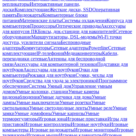
репликаторы
Интерактивные панели,
доски
Комплектующие
Жесткие диски, SSD
Оперативная
память
Видеокарты
Компьютерные блоки
питания
Материнские платы
Системы охлаждения
Корпуса для
компьютеров
Процессоры
Оптические приводы
Аксессуары
для корпусов ПК
Боксы, док-станции для накопителей
Сетевое
оборудование
Маршрутизаторы, DSL-модемы
Wi-Fi точки
доступа, усилители сигнала
Беспроводные
адаптеры
Коммутаторы
Сетевые адаптеры
Powerline
Сетевые
комплектующие
IP-телефония
Медиаконвертеры
Кабели,
переходники сетевые
Антенны для беспроводной
связи
Аксессуары для компьютерной техники
Подставки для
ноутбуков
Аксессуары для ноутбуков
Очки для
компьютера
Рюкзаки для ноутбуков
Сумки, чехлы для
ноутбуков
Средства для ухода за электроникой
Программное
обеспечение
Система Умный дом
Управление умным
домом
Умные колонки, станции
Умные камеры
видеонаблюдения
Умные датчики для дома
Умные
лампы
Умные выключатели
Умные розетки
Умные
светильники
Умные светодиодные ленты
Умные реле
Умные
замки
Умные домофоны
Умные карнизы
Умные
терморегуляторы
Игровая зона
Игровые приставки
Игры для
приставок
Игровые контроллеры
Игровые ноутбуки
Игровые
компьютеры
Игровые видеокарты
Игровые мониторы
Игровые
телевизоры
Игровые мыши
Игровые клавиатуры
Игровые