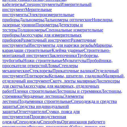
кабелерезы
Специнструменты
Измерительный
инструмент
Мерительные
инструменты
Электроизмерительные
приборы
Дальномеры
Дальномеры оптические
Нивелиры,
лазерные уровни
Пирометры
Детекторы и
тестеры
Толщиномеры
Специальные измерительные
приборы
Аксессуары для измерительных
приборов
Разметочный инструмент
Разметочные
инструменты
Инструменты для нарезки резьбы
Маркеры,
карандаши строительные
Клейма ударные
Строительно-
монтажный инструмент
Заклепочники
Труборезы,
трубогибы
Ножи строительные
Мультитулы
Пробойники,
просекатели отверстий
Ломы
Степлеры
механические
Стеклорезы
Прикаточные валики
Отделочный
инструмент
Плиткорезы
Кельмы, шпатели, гладилки
Малярный,
отделочный инструмент
Скотч, ленты малярные
Диспенсеры
для скотча
Аксессуары для малярных, отделочных
работ
Пленки строительные
Лестницы и стремянки
Лестницы,
стремянки
Чердачные лестницы
Элементы
лестниц
Подъемники строительные
Спецодежда и средства
защиты
Средства индивидуальной
защиты
Огнетушители
Сумки, пояса для
инструментов
Производственная
одежда
Спецодежда
Спецобувь
Организация рабочего
пространства
Фонари, прожекторы
Кейсы, ящики для