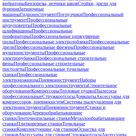
вибраторы
Бензорезы, резчики швов
Стойки, дрели для
бурения
Затирочные
машины
Гидроинструмент
Погрузчики
Профессиональный
инструмент
Профессиональные
шуруповерты
Профессиональные
шлифмашины
Профессиональные
перфораторы
Профессиональные циркулярные
пилы
Профессиональные электролобзики
Профессиональные
дрели
Профессиональные фрезеры
Профессиональные
мультиинструменты
Профессиональные
электрорубанки
Профессиональные строительные
фены
Профессиональные строительные
пистолеты
Профессиональные точильные
станки
Профессиональные
электроножницы
Пневмоинструмент
Наборы
профессионального электроинструмента
Строительное
оборудование
Компрессоры
Тепловые пушки
Пылесосы
профессиональные
Стружкоотсосы
Домкраты
Аксессуары для
компрессоров, пневмосистем
Системы пылеудаления для
электроинструмента
Пневмоинструмент
Станки и
оборудование
Деревообрабатывающие
станки
Ленточнопильные станки
Металлообрабатывающие
станки
Плиткорезные станки
Точильные
станки
Комплектующие для станков
Оснастка для
станков
Аксессуары для станков
Стружкоотсосы
Аксессуары