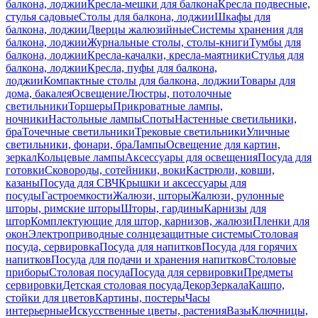
балкона, лоджии
Кресла-мешки для балкона
Кресла подвесные,
стулья садовые
Столы для балкона, лоджии
Шкафы для
балкона, лоджии
Дверцы жалюзийные
Системы хранения для
балкона, лоджии
Журнальные столы, столы-книги
Тумбы для
балкона, лоджии
Кресла-качалки, кресла-маятники
Стулья для
балкона, лоджии
Кресла, пуфы для балкона,
лоджии
Компактные столы для балкона, лоджии
Товары для
дома, бакалея
Освещение
Люстры, потолочные
светильники
Торшеры
Прикроватные лампы,
ночники
Настольные лампы
Споты
Настенные светильники,
бра
Точечные светильники
Трековые светильники
Уличные
светильники, фонари, бра
Лампы
Освещение для картин,
зеркал
Кольцевые лампы
Аксессуары для освещения
Посуда для
готовки
Сковороды, сотейники, воки
Кастрюли, ковши,
казаны
Посуда для СВЧ
Крышки и аксессуары для
посуды
Гастроемкости
Жалюзи, шторы
Жалюзи, рулонные
шторы, римские шторы
Шторы, гардины
Карнизы для
штор
Комплектующие для штор, карнизов, жалюзи
Пленки для
окон
Электроприводные солнцезащитные системы
Столовая
посуда, сервировка
Посуда для напитков
Посуда для горячих
напитков
Посуда для подачи и хранения напитков
Столовые
приборы
Столовая посуда
Посуда для сервировки
Предметы
сервировки
Детская столовая посуда
Декор
Зеркала
Кашпо,
стойки для цветов
Картины, постеры
Часы
интерьерные
Искусственные цветы, растения
Вазы
Ключницы,