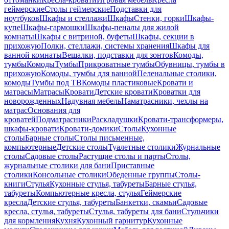
геймерские
Столы геймерские
Подставки для
ноутбуков
Шкафы и стеллажи
Шкафы
Стенки, горки
Шкафы-
купе
Шкафы-гармошки
Шкафы-пеналы для жилой
комнаты
Шкафы с витриной, буфеты
Шкафы, секции в
прихожую
Полки, стеллажи, системы хранения
Шкафы для
ванной комнаты
Вешалки, подставки для зонтов
Комоды,
тумбы
Комоды
Тумбы
Прикроватные тумбы
Обувницы, тумбы в
прихожую
Комоды, тумбы для ванной
Пеленальные столики,
комоды
Тумбы под ТВ
Комоды пластиковые
Кровати и
матрасы
Матрасы
Кровати
Детские кровати
Кроватки для
новорожденных
Надувная мебель
Наматрасники, чехлы на
матрас
Основания для
кроватей
Подматрасники
Раскладушки
Кровати-трансформеры,
шкафы-кровати
Кровати-домики
Столы
Кухонные
столы
Барные столы
Столы письменные,
компьютерные
Детские столы
Туалетные столики
Журнальные
столы
Садовые столы
Растущие столы и парты
Столы,
журнальные столики для бани
Приставные
столики
Консольные столики
Обеденные группы
Столы-
книги
Стулья
Кухонные стулья, табуреты
Барные стулья,
табуреты
Компьютерные кресла, стулья
Геймерские
кресла
Детские стулья, табуреты
Банкетки, скамьи
Садовые
кресла, стулья, табуреты
Стулья, табуреты для бани
Стульчики
для кормления
Кухня
Кухонный гарнитур
Кухонные