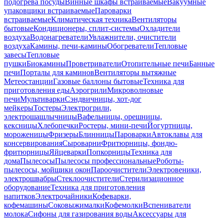
подогрева посуды
Винные шкафы встраиваемые
Вакуумные
упаковщики встраиваемые
Пароварки
встраиваемые
Климатическая техника
Вентиляторы
бытовые
Кондиционеры, сплит-системы
Охладители
воздуха
Водонагреватели
Увлажнители, очистители
воздуха
Камины, печи-камины
Обогреватели
Тепловые
завесы
Тепловые
пушки
Биокамины
Проветриватели
Отопительные печи
Банные
печи
Порталы для каминов
Вентиляторы вытяжные
Метеостанции
Газовые баллоны бытовые
Техника для
приготовления еды
Аэрогрили
Микроволновые
печи
Мультиварки
Сэндвичницы, хот-дог
мейкеры
Тостеры
Электрогрили,
электрошашлычницы
Вафельницы, орешницы,
кексницы
Хлебопечки
Ростеры, мини-печи
Йогуртницы,
мороженицы
Фризеры
Блинницы
Пароварки
Автоклавы для
консервирования
Сыроварни
Фритюрницы, фондю-
фритюрницы
Яйцеварки
Попкорницы
Техника для
дома
Пылесосы
Пылесосы профессиональные
Роботы-
пылесосы, мойщики окон
Пароочистители
Электровеники,
электрошвабры
Стеклоочистители
Стерилизационное
оборудование
Техника для приготовления
напитков
Электрочайники
Кофеварки,
кофемашины
Соковыжималки
Кофемолки
Вспениватели
молока
Сифоны для газирования воды
Аксессуары для