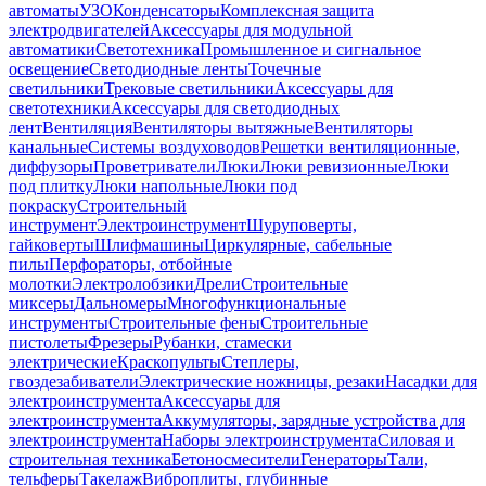
автоматы
УЗО
Конденсаторы
Комплексная защита
электродвигателей
Аксессуары для модульной
автоматики
Светотехника
Промышленное и сигнальное
освещение
Светодиодные ленты
Точечные
светильники
Трековые светильники
Аксессуары для
светотехники
Аксессуары для светодиодных
лент
Вентиляция
Вентиляторы вытяжные
Вентиляторы
канальные
Системы воздуховодов
Решетки вентиляционные,
диффузоры
Проветриватели
Люки
Люки ревизионные
Люки
под плитку
Люки напольные
Люки под
покраску
Строительный
инструмент
Электроинструмент
Шуруповерты,
гайковерты
Шлифмашины
Циркулярные, сабельные
пилы
Перфораторы, отбойные
молотки
Электролобзики
Дрели
Строительные
миксеры
Дальномеры
Многофункциональные
инструменты
Строительные фены
Строительные
пистолеты
Фрезеры
Рубанки, стамески
электрические
Краскопульты
Степлеры,
гвоздезабиватели
Электрические ножницы, резаки
Насадки для
электроинструмента
Аксессуары для
электроинструмента
Аккумуляторы, зарядные устройства для
электроинструмента
Наборы электроинструмента
Силовая и
строительная техника
Бетоносмесители
Генераторы
Тали,
тельферы
Такелаж
Виброплиты, глубинные