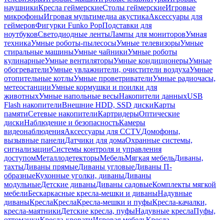
наушники
Кресла геймерские
Столы геймерские
Игровые
микрофоны
Игровая мультимедиа акустика
Аксессуары для
геймеров
Фигурки Funko Pop
Подставки для
ноутбуков
Светодиодные ленты
Лампы для мониторов
Умная
техника
Умные роботы-пылесосы
Умные телевизоры
Умные
стиральные машины
Умные чайники
Умные роботы
кулинарные
Умные вентиляторы
Умные кондиционеры
Умные
обогреватели
Умные увлажнители, очистители воздуха
Умные
отопительные котлы
Умные проветриватели
Умные радиочасы,
метеостанции
Умные кормушки и поилки для
животных
Умные напольные весы
Накопители данных
USB
Flash накопители
Внешние HDD, SSD диски
Карты
памяти
Сетевые накопители
Картридеры
Оптические
диски
Наблюдение и безопасность
Камеры
видеонаблюдения
Аксессуары для CCTV
Домофоны,
вызывные панели
Датчики для дома
Охранные системы,
сигнализации
Системы контроля и управления
доступом
Металлодетекторы
Мебель
Мягкая мебель
Диваны,
тахты
Диваны прямые
Диваны угловые
Диваны П-
образные
Кухонные уголки, диваны
Диваны
модульные
Детские диваны
Диваны садовые
Комплекты мягкой
мебели
Бескаркасные кресла-мешки и диваны
Надувные
диваны
Кресла
Кресла
Кресла-мешки и пуфы
Кресла-качалки,
кресла-маятники
Детские кресла, пуфы
Надувные кресла
Пуфы,
оттоманки
Кресла-кровати
Игровая мебель
Кресла