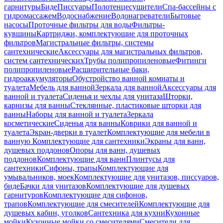
гарнитуры
Биде
Писсуары
Полотенцесушители
Спа-бассейны с
гидромассажем
Водоснабжение
Водонагреватели
Бытовые
насосы
Проточные фильтры для воды
Фильтры-
кувшины
Картриджи, комплектующие для проточных
фильтров
Магистральные фильтры, системы
сантехнические
Аксессуары для магистральных фильтров,
систем сантехнических
Трубы полипропиленовые
Фитинги
полипропиленовые
Расширительные баки,
гидроаккумуляторы
Обустройство ванной комнаты и
туалета
Мебель для ванной
Зеркала для ванной
Аксессуары для
ванной и туалета
Сиденья и чехлы для унитаза
Шторки,
карнизы для ванны
Стеклянные, пластиковые шторки для
ванны
Наборы для ванной и туалета
Зеркала
косметические
Сиденья для ванны
Коврики для ванной и
туалета
Экран-дверки в туалет
Комплектующие для мебели в
ванную
Комплектующие для сантехники
Экраны для ванн,
душевых поддонов
Опоры для ванн, душевых
поддонов
Комплектующие для ванн
Плинтусы для
сантехники
Сифоны, трапы
Комплектующие для
умывальников, моек
Комплектующие для унитазов, писсуаров,
биде
Бачки для унитазов
Комплектующие для душевых
гарнитуров
Комплектующие для сифонов,
трапов
Комплектующие для смесителей
Комплектующие для
душевых кабин, уголков
Сантехника для кухни
Кухонные
мойки
Кухонные мойки со смесителями
Смесители для