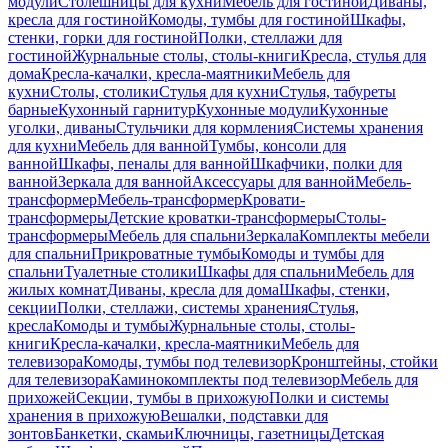
модули
Столешницы для кухни
Мебель для гостиной
Диваны,
кресла для гостиной
Комоды, тумбы для гостиной
Шкафы,
стенки, горки для гостиной
Полки, стеллажи для
гостиной
Журнальные столы, столы-книги
Кресла, стулья для
дома
Кресла-качалки, кресла-маятники
Мебель для
кухни
Столы, столики
Стулья для кухни
Стулья, табуреты
барные
Кухонный гарнитур
Кухонные модули
Кухонные
уголки, диваны
Стульчики для кормления
Системы хранения
для кухни
Мебель для ванной
Тумбы, консоли для
ванной
Шкафы, пеналы для ванной
Шкафчики, полки для
ванной
Зеркала для ванной
Аксессуары для ванной
Мебель-
трансформер
Мебель-трансформер
Кровати-
трансформеры
Детские кроватки-трансформеры
Столы-
трансформеры
Мебель для спальни
Зеркала
Комплекты мебели
для спальни
Прикроватные тумбы
Комоды и тумбы для
спальни
Туалетные столики
Шкафы для спальни
Мебель для
жилых комнат
Диваны, кресла для дома
Шкафы, стенки,
секции
Полки, стеллажи, системы хранения
Стулья,
кресла
Комоды и тумбы
Журнальные столы, столы-
книги
Кресла-качалки, кресла-маятники
Мебель для
телевизора
Комоды, тумбы под телевизор
Кронштейны, стойки
для телевизора
Каминокомплекты под телевизор
Мебель для
прихожей
Секции, тумбы в прихожую
Полки и системы
хранения в прихожую
Вешалки, подставки для
зонтов
Банкетки, скамьи
Ключницы, газетницы
Детская