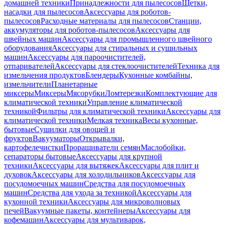
домашней техники
Принадлежности для пылесосов
Щетки,
насадки для пылесосов
Аксессуары для роботов-
пылесосов
Расходные материалы для пылесосов
Станции,
аккумуляторы для роботов-пылесосов
Аксессуары для
швейных машин
Аксессуары для промышленного швейного
оборудования
Аксессуары для стиральных и сушильных
машин
Аксессуары для пароочистителей,
отпаривателей
Аксессуары для стеклоочистителей
Техника для
измельчения продуктов
Блендеры
Кухонные комбайны,
измельчители
Планетарные
миксеры
Миксеры
Мясорубки
Ломтерезки
Комплектующие для
климатической техники
Управление климатической
техникой
Фильтры для климатической техники
Аксессуары для
климатической техники
Мелкая техника
Весы кухонные,
бытовые
Сушилки для овощей и
фруктов
Вакууматоры
Открывалки,
картофелечистки
Проращиватели семян
Маслобойки,
сепараторы бытовые
Аксессуары для крупной
техники
Аксессуары для вытяжек
Аксессуары для плит и
духовок
Аксессуары для холодильников
Аксессуары для
посудомоечных машин
Средства для посудомоечных
машин
Средства для ухода за техникой
Аксессуары для
кухонной техники
Аксессуары для микроволновых
печей
Вакуумные пакеты, контейнеры
Аксессуары для
кофемашин
Аксессуары для мультиварок,