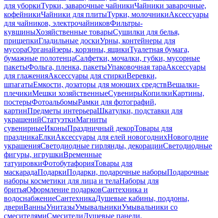
для уборки
Турки, заварочные чайники
Чайники заварочные,
кофейники
Чайники для плиты
Турки, молочники
Аксессуары
для чайников, электрочайников
Фильтры-
кувшины
Хозяйственные товары
Сушилки для белья,
прищепки
Гладильные доски
Урны, контейнеры для
мусора
Органайзеры, корзины, ящики
Туалетная бумага,
бумажные полотенца
Салфетки, мочалки, губки, мусорные
пакеты
Фольга, пленка, пакеты
Упаковочная тара
Аксессуары
для глажения
Аксессуары для стирки
Веревки,
шпагаты
Емкости, дозаторы для моющих средств
Вешалки-
плечики
Мешки хозяйственные
Сувениры
Копилки
Картины,
постеры
Фотоальбомы
Рамки для фотографий,
картин
Предметы интерьера
Шкатулки, подставки для
украшений
Статуэтки
Магниты
сувенирные
Иконы
Праздничный декор
Товары для
праздника
Елки
Аксессуары для елей новогодних
Новогодние
украшения
Светодиодные гирлянды, декорации
Светодиодные
фигуры, игрушки
Временные
татуировки
Фотобутафория
Товары для
маскарада
Подарки
Подарки, подарочные наборы
Подарочные
наборы косметики для лица и тела
Наборы для
бритья
Оформление подарков
Сантехника и
водоснабжение
Сантехника
Душевые кабины, поддоны,
двери
Ванны
Унитазы
Умывальники
Умывальники со
смесителями
Смесители
Душевые панели,