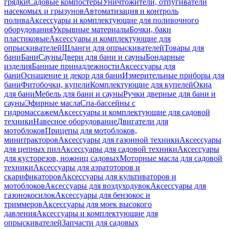
грядки
Садовые компостеры
Уничтожители, отпугиватели
насекомых и грызунов
Автоматизация и контроль
полива
Аксессуары и комплектующие для поливочного
оборудования
Укрывные материалы
Бочки, баки
пластиковые
Аксессуары и комплектующие для
опрыскивателей
Шланги для опрыскивателей
Товары для
бани
Бани
Сауны
Двери для бани и сауны
Бондарные
изделия
Банные принадлежности
Аксессуары для
бани
Оснащение и декор для бани
Измерительные приборы для
бани
Фитобочки, купели
Комплектующие для купелей
Окна
для бани
Мебель для бани и сауны
Ручки дверные для бани и
сауны
Эфирные масла
Спа-бассейны с
гидромассажем
Аксессуары и комплектующие для садовой
техники
Навесное оборудование
Двигатели для
мотоблоков
Прицепы для мотоблоков,
минитракторов
Аксессуары для газонной техники
Аксессуары
для цепных пил
Аксессуары для садовой техники
Аксессуары
для кусторезов, ножниц садовых
Моторные масла для садовой
техники
Аксессуары для аэратоторов и
скарификаторов
Аксессуары для культиваторов и
мотоблоков
Аксессуары для воздуходувок
Аксессуары для
газонокосилок
Аксессуары для бензокос и
триммеров
Аксессуары для моек высокого
давления
Аксессуары и комплектующие для
опрыскивателей
Запчасти для садовых