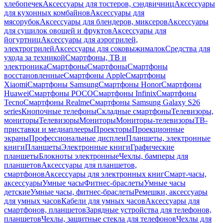
хлебопечек
Аксессуары для тостеров, сэндвичниц
Аксессуары
для кухонных комбайнов
Аксессуары для
мясорубок
Аксессуары для блендеров, миксеров
Аксессуары
для сушилок овощей и фруктов
Аксессуары для
йогуртниц
Аксессуары для аэрогрилей,
электрогрилей
Аксессуары для соковыжималок
Средства для
ухода за техникой
Смартфоны, ТВ и
электроника
Смартфоны
Смартфоны
Смартфоны
восстановленные
Смартфоны Apple
Смартфоны
Xiaomi
Смартфоны Samsung
Смартфоны Honor
Смартфоны
Huawei
Смартфоны POCO
Смартфоны Infinix
Смартфоны
Tecno
Смартфоны Realme
Смартфоны Samsung Galaxy S26
series
Кнопочные телефоны
Складные смартфоны
Телевизоры,
мониторы
Телевизоры
Мониторы
Мониторы-телевизоры
ТВ-
приставки и медиаплееры
Проекторы
Проекционные
экраны
Профессиональные дисплеи
Планшеты, электронные
книги
Планшеты
Электронные книги
Графические
планшеты
Блокноты электронные
Чехлы, бамперы для
планшетов
Аксессуары для планшетов,
смартфонов
Аксессуары для электронных книг
Смарт-часы,
аксессуары
Умные часы
Фитнес-браслеты
Умные часы
детские
Умные часы, фитнес-браслеты
Ремешки, аксессуары
для умных часов
Кабели для умных часов
Аксессуары для
смартфонов, планшетов
Зарядные устройства для телефонов,
планшетов
Чехлы, защитные стекла для телефонов
Чехлы для