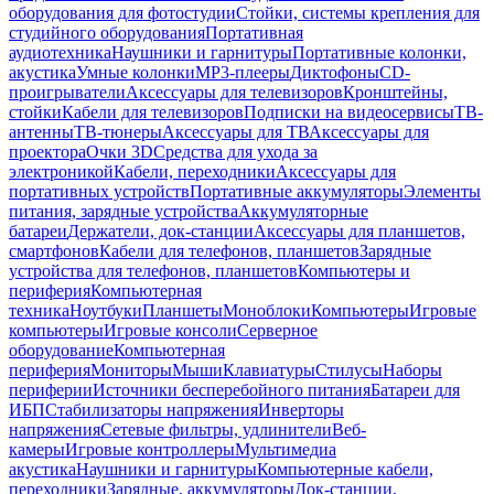
оборудования для фотостудии
Стойки, системы крепления для
студийного оборудования
Портативная
аудиотехника
Наушники и гарнитуры
Портативные колонки,
акустика
Умные колонки
MP3-плееры
Диктофоны
CD-
проигрыватели
Аксессуары для телевизоров
Кронштейны,
стойки
Кабели для телевизоров
Подписки на видеосервисы
ТВ-
антенны
ТВ-тюнеры
Аксессуары для ТВ
Аксессуары для
проектора
Очки 3D
Средства для ухода за
электроникой
Кабели, переходники
Аксессуары для
портативных устройств
Портативные аккумуляторы
Элементы
питания, зарядные устройства
Аккумуляторные
батареи
Держатели, док-станции
Аксессуары для планшетов,
смартфонов
Кабели для телефонов, планшетов
Зарядные
устройства для телефонов, планшетов
Компьютеры и
периферия
Компьютерная
техника
Ноутбуки
Планшеты
Моноблоки
Компьютеры
Игровые
компьютеры
Игровые консоли
Серверное
оборудование
Компьютерная
периферия
Мониторы
Мыши
Клавиатуры
Стилусы
Наборы
периферии
Источники бесперебойного питания
Батареи для
ИБП
Стабилизаторы напряжения
Инверторы
напряжения
Сетевые фильтры, удлинители
Веб-
камеры
Игровые контроллеры
Мультимедиа
акустика
Наушники и гарнитуры
Компьютерные кабели,
переходники
Зарядные, аккумуляторы
Док-станции,