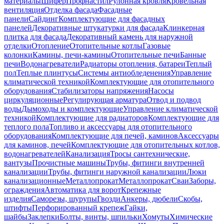
материалы
Шифер
Профнастил
Рулонная кровля
Кровельная
вентиляция
Отделка фасада
Фасадные
панели
Сайдинг
Комплектующие для фасадных
панелей
Декоративные штукатурки для фасада
Клинкерная
плитка для фасада
Декоративный камень для наружной
отделки
Отопление
Отопительные котлы
Газовые
колонки
Камины, печи-камины
Отопительные печи
Банные
печи
Водонагреватели
Радиаторы отопления, батареи
Теплый
пол
Теплые плинтусы
Системы антиобледенения
Управление
климатической техникой
Комплектующие для отопительного
оборудования
Стабилизаторы напряжения
Насосы
циркуляционные
Регулирующая арматура
Отвод и подвод
воды
Дымоходы и комплектующие
Управление климатической
техникой
Комплектующие для радиаторов
Комплектующие для
теплого пола
Топливо и аксессуары для отопительного
оборудования
Комплектующие для печей, каминов
Аксессуары
для каминов, печей
Комплектующие для отопительных котлов,
водонагревателей
Канализация
Тросы сантехнические,
вантузы
Прочистные машины
Трубы, фитинги внутренней
канализации
Трубы, фитинги наружной канализации
Люки
канализационные
Металлопрокат
Металлопрокат
Сваи
Заборы,
ограждения
Автоматика для ворот
Крепежные
изделия
Саморезы, шурупы
Гвозди
Анкеры, дюбели
Скобы,
штифты
Перфорированный крепеж
Гайки,
шайбы
Заклепки
Болты, винты, шпильки
Хомуты
Химические