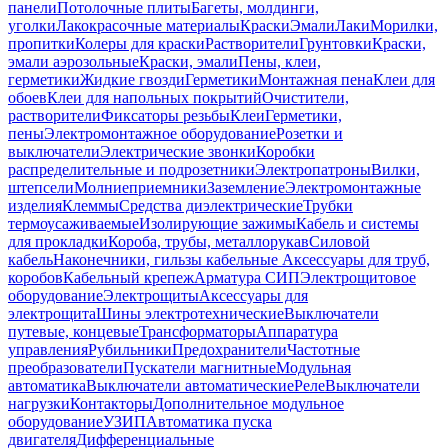
панели
Потолочные плиты
Багеты, молдинги,
уголки
Лакокрасочные материалы
Краски
Эмали
Лаки
Морилки,
пропитки
Колеры для краски
Растворители
Грунтовки
Краски,
эмали аэрозольные
Краски, эмали
Пены, клеи,
герметики
Жидкие гвозди
Герметики
Монтажная пена
Клеи для
обоев
Клеи для напольных покрытий
Очистители,
растворители
Фиксаторы резьбы
Клеи
Герметики,
пены
Электромонтажное оборудование
Розетки и
выключатели
Электрические звонки
Коробки
распределительные и подрозетники
Электропатроны
Вилки,
штепсели
Молниеприемники
Заземление
Электромонтажные
изделия
Клеммы
Средства диэлектрические
Трубки
термоусаживаемые
Изолирующие зажимы
Кабель и системы
для прокладки
Короба, трубы, металлорукав
Силовой
кабель
Наконечники, гильзы кабельные
Аксессуары для труб,
коробов
Кабельный крепеж
Арматура СИП
Электрощитовое
оборудование
Электрощиты
Аксессуары для
электрощита
Шины электротехнические
Выключатели
путевые, концевые
Трансформаторы
Аппаратура
управления
Рубильники
Предохранители
Частотные
преобразователи
Пускатели магнитные
Модульная
автоматика
Выключатели автоматические
Реле
Выключатели
нагрузки
Контакторы
Дополнительное модульное
оборудование
УЗИП
Автоматика пуска
двигателя
Дифференциальные