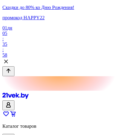
Скидки до 80% ко Дню Рождения!
промокод HAPPY22
01
дн
05
:
35
:
58
Каталог товаров