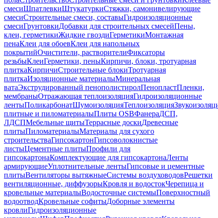
смеси
Шпатлевки
Штукатурки
Стяжки, самонивелирующие
смеси
Строительные смеси, составы
Гидроизоляционные
смеси
Грунтовки
Добавки для строительных смесей
Пены,
клеи, герметики
Жидкие гвозди
Герметики
Монтажная
пена
Клеи для обоев
Клеи для напольных
покрытий
Очистители, растворители
Фиксаторы
резьбы
Клеи
Герметики, пены
Кирпичи, блоки, тротуарная
плитка
Кирпичи
Строительные блоки
Тротуарная
плитка
Изоляционные материалы
Минеральная
вата
Экструдированный пенополистирол
Пенопласт
Пленки,
мембраны
Отражающая теплоизоляция
Гидроизоляционные
ленты
Поликарбонат
Шумоизоляция
Теплоизоляция
Звукоизоляц
плитные и пиломатериалы
Плиты OSB
Фанера
ДСП,
ЛДСП
Мебельные щиты
Террасные доски
Древесные
плиты
Пиломатериалы
Материалы для сухого
строительства
Гипсокартон
Гипсоволокнистые
листы
Цементные плиты
Профили для
гипсокартона
Комплектующие для гипсокартона
Ленты
армирующие
Уплотнительные ленты
Гипсовые и цементные
плиты
Вентиляторы вытяжные
Системы воздуховодов
Решетки
вентиляционные, диффузоры
Кровля и водосток
Черепица и
кровельные материалы
Водосточные системы
Поверхностный
водоотвод
Кровельные софиты
Доборные элементы
кровли
Гидроизоляционные