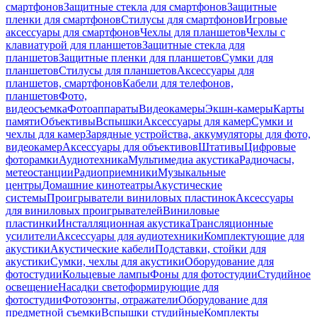
смартфонов
Защитные стекла для смартфонов
Защитные
пленки для смартфонов
Стилусы для смартфонов
Игровые
аксессуары для смартфонов
Чехлы для планшетов
Чехлы с
клавиатурой для планшетов
Защитные стекла для
планшетов
Защитные пленки для планшетов
Сумки для
планшетов
Стилусы для планшетов
Аксессуары для
планшетов, смартфонов
Кабели для телефонов,
планшетов
Фото,
видеосъемка
Фотоаппараты
Видеокамеры
Экшн-камеры
Карты
памяти
Объективы
Вспышки
Аксессуары для камер
Сумки и
чехлы для камер
Зарядные устройства, аккумуляторы для фото,
видеокамер
Аксессуары для объективов
Штативы
Цифровые
фоторамки
Аудиотехника
Мультимедиа акустика
Радиочасы,
метеостанции
Радиоприемники
Музыкальные
центры
Домашние кинотеатры
Акустические
системы
Проигрыватели виниловых пластинок
Аксессуары
для виниловых проигрывателей
Виниловые
пластинки
Инсталляционная акустика
Трансляционные
усилители
Аксессуары для аудиотехники
Комплектующие для
акустики
Акустические кабели
Подставки, стойки для
акустики
Сумки, чехлы для акустики
Оборудование для
фотостудии
Кольцевые лампы
Фоны для фотостудии
Студийное
освещение
Насадки светоформирующие для
фотостудии
Фотозонты, отражатели
Оборудование для
предметной съемки
Вспышки студийные
Комплекты