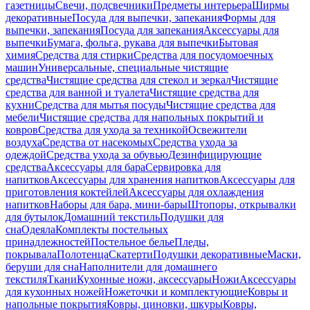
газетницы
Свечи, подсвечники
Предметы интерьера
Ширмы
декоративные
Посуда для выпечки, запекания
Формы для
выпечки, запекания
Посуда для запекания
Аксессуары для
выпечки
Бумага, фольга, рукава для выпечки
Бытовая
химия
Средства для стирки
Средства для посудомоечных
машин
Универсальные, специальные чистящие
средства
Чистящие средства для стекол и зеркал
Чистящие
средства для ванной и туалета
Чистящие средства для
кухни
Средства для мытья посуды
Чистящие средства для
мебели
Чистящие средства для напольных покрытий и
ковров
Средства для ухода за техникой
Освежители
воздуха
Средства от насекомых
Средства ухода за
одеждой
Средства ухода за обувью
Дезинфицирующие
средства
Аксессуары для бара
Сервировка для
напитков
Аксессуары для хранения напитков
Аксессуары для
приготовления коктейлей
Аксессуары для охлаждения
напитков
Наборы для бара, мини-бары
Штопоры, открывалки
для бутылок
Домашний текстиль
Подушки для
сна
Одеяла
Комплекты постельных
принадлежностей
Постельное белье
Пледы,
покрывала
Полотенца
Скатерти
Подушки декоративные
Маски,
беруши для сна
Наполнители для домашнего
текстиля
Ткани
Кухонные ножи, аксессуары
Ножи
Аксессуары
для кухонных ножей
Ножеточки и комплектующие
Ковры и
напольные покрытия
Ковры, циновки, шкуры
Ковры,